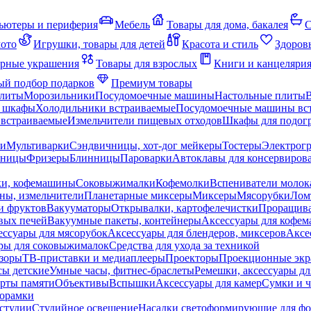
ьютеры и периферия
Мебель
Товары для дома, бакалея
С
мото
Игрушки, товары для детей
Красота и стиль
Здоров
рные украшения
Товары для взрослых
Книги и канцеляри
й подбор подарков
Премиум товары
плиты
Морозильники
Посудомоечные машины
Настольные плиты
 шкафы
Холодильники встраиваемые
Посудомоечные машины вс
встраиваемые
Измельчители пищевых отходов
Шкафы для подогр
чи
Мультиварки
Сэндвичницы, хот-дог мейкеры
Тостеры
Электрог
еницы
Фризеры
Блинницы
Пароварки
Автоклавы для консервиров
ки, кофемашины
Соковыжималки
Кофемолки
Вспениватели молок
ны, измельчители
Планетарные миксеры
Миксеры
Мясорубки
Лом
и фруктов
Вакууматоры
Открывалки, картофелечистки
Проращива
вых печей
Вакуумные пакеты, контейнеры
Аксессуары для кофе
ессуары для мясорубок
Аксессуары для блендеров, миксеров
Аксе
ры для соковыжималок
Средства для ухода за техникой
зоры
ТВ-приставки и медиаплееры
Проекторы
Проекционные эк
сы детские
Умные часы, фитнес-браслеты
Ремешки, аксессуары дл
рты памяти
Объективы
Вспышки
Аксессуары для камер
Сумки и ч
орамки
студии
Студийное освещение
Насадки светоформирующие для фо