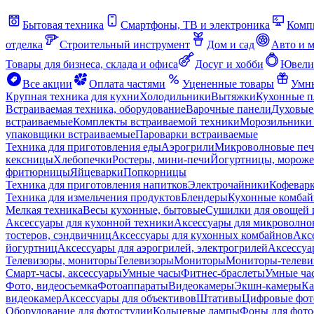
Бытовая техника
Смартфоны, ТВ и электроника
Комп
отделка
Строительный инструмент
Дом и сад
Авто и 
Товары для бизнеса, склада и офиса
Досуг и хобби
Ювели
Все акции
Оплата частями
Уцененные товары
Умны
Крупная техника для кухни
Холодильники
Вытяжки
Кухонные 
Встраиваемая техника, оборудование
Варочные панели
Духовые
встраиваемые
Комплекты встраиваемой техники
Морозильники 
упаковщики встраиваемые
Пароварки встраиваемые
Техника для приготовления еды
Аэрогрили
Микроволновые пе
кексницы
Хлебопечки
Ростеры, мини-печи
Йогуртницы, морож
фритюрницы
Яйцеварки
Попкорницы
Техника для приготовления напитков
Электрочайники
Кофевар
Техника для измельчения продуктов
Блендеры
Кухонные комбай
Мелкая техника
Весы кухонные, бытовые
Сушилки для овощей 
Аксессуары для кухонной техники
Аксессуары для микроволно
тостеров, сэндвичниц
Аксессуары для кухонных комбайнов
Акс
йогуртниц
Аксессуары для аэрогрилей, электрогрилей
Аксессуа
Телевизоры, мониторы
Телевизоры
Мониторы
Мониторы-телеви
Смарт-часы, аксессуары
Умные часы
Фитнес-браслеты
Умные ча
Фото, видеосъемка
Фотоаппараты
Видеокамеры
Экшн-камеры
Ка
видеокамер
Аксессуары для объективов
Штативы
Цифровые фот
Оборудование для фотостудии
Кольцевые лампы
Фоны для фото