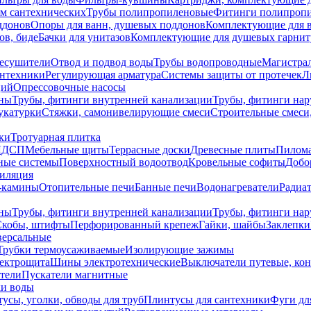
ем сантехнических
Трубы полипропиленовые
Фитинги полипроп
ддонов
Опоры для ванн, душевых поддонов
Комплектующие для 
ов, биде
Бачки для унитазов
Комплектующие для душевых гарнит
есушители
Отвод и подвод воды
Трубы водопроводные
Магистрал
антехники
Регулирующая арматура
Системы защиты от протечек
Л
ций
Опрессовочные насосы
ны
Трубы, фитинги внутренней канализации
Трубы, фитинги на
катурки
Стяжки, самонивелирующие смеси
Строительные смеси,
ки
Тротуарная плитка
ЛДСП
Мебельные щиты
Террасные доски
Древесные плиты
Пилом
ные системы
Поверхностный водоотвод
Кровельные софиты
Добо
тиляция
-камины
Отопительные печи
Банные печи
Водонагреватели
Радиат
ны
Трубы, фитинги внутренней канализации
Трубы, фитинги на
Скобы, штифты
Перфорированный крепеж
Гайки, шайбы
Заклепки
ерсальные
Трубки термоусаживаемые
Изолирующие зажимы
лектрощита
Шины электротехнические
Выключатели путевые, ко
атели
Пускатели магнитные
ки воды
усы, уголки, обводы для труб
Плинтусы для сантехники
Фуги дл