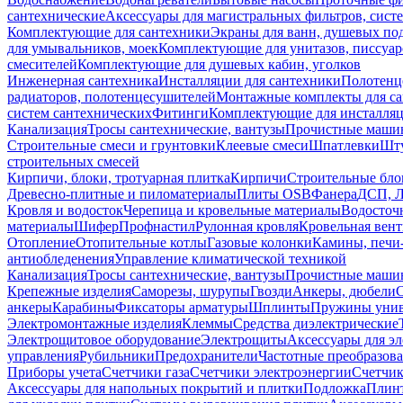
сантехнические
Аксессуары для магистральных фильтров, сист
Комплектующие для сантехники
Экраны для ванн, душевых по
для умывальников, моек
Комплектующие для унитазов, писсуар
смесителей
Комплектующие для душевых кабин, уголков
Инженерная сантехника
Инсталляции для сантехники
Полотенц
радиаторов, полотенцесушителей
Монтажные комплекты для с
систем сантехнических
Фитинги
Комплектующие для инсталля
Канализация
Тросы сантехнические, вантузы
Прочистные маши
Строительные смеси и грунтовки
Клеевые смеси
Шпатлевки
Шту
строительных смесей
Кирпичи, блоки, тротуарная плитка
Кирпичи
Строительные бло
Древесно-плитные и пиломатериалы
Плиты OSB
Фанера
ДСП, 
Кровля и водосток
Черепица и кровельные материалы
Водосточ
материалы
Шифер
Профнастил
Рулонная кровля
Кровельная вен
Отопление
Отопительные котлы
Газовые колонки
Камины, печи
антиобледенения
Управление климатической техникой
Канализация
Тросы сантехнические, вантузы
Прочистные маши
Крепежные изделия
Саморезы, шурупы
Гвозди
Анкеры, дюбели
анкеры
Карабины
Фиксаторы арматуры
Шплинты
Пружины унив
Электромонтажные изделия
Клеммы
Средства диэлектрические
Электрощитовое оборудование
Электрощиты
Аксессуары для э
управления
Рубильники
Предохранители
Частотные преобразов
Приборы учета
Счетчики газа
Счетчики электроэнергии
Счетчи
Аксессуары для напольных покрытий и плитки
Подложка
Плинт