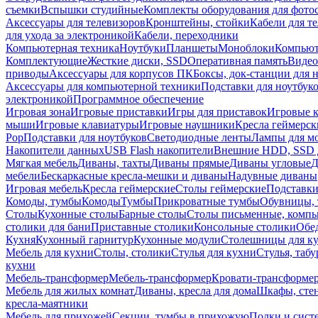
съемки
Вспышки студийные
Комплекты оборудования для фото
Аксессуары для телевизоров
Кронштейны, стойки
Кабели для т
для ухода за электроникой
Кабели, переходники
Компьютерная техника
Ноутбуки
Планшеты
Моноблоки
Компью
Комплектующие
Жесткие диски, SSD
Оперативная память
Видео
приводы
Аксессуары для корпусов ПК
Боксы, док-станции для 
Аксессуары для компьютерной техники
Подставки для ноутбук
электроникой
Программное обеспечение
Игровая зона
Игровые приставки
Игры для приставок
Игровые 
мыши
Игровые клавиатуры
Игровые наушники
Кресла геймерск
Pop
Подставки для ноутбуков
Светодиодные ленты
Лампы для м
Накопители данных
USB Flash накопители
Внешние HDD, SSD 
Мягкая мебель
Диваны, тахты
Диваны прямые
Диваны угловые
Д
мебели
Бескаркасные кресла-мешки и диваны
Надувные диваны
Игровая мебель
Кресла геймерские
Столы геймерские
Подставки
Комоды, тумбы
Комоды
Тумбы
Прикроватные тумбы
Обувницы, 
Столы
Кухонные столы
Барные столы
Столы письменные, комп
столики для бани
Приставные столики
Консольные столики
Обе
Кухня
Кухонный гарнитур
Кухонные модули
Столешницы для к
Мебель для кухни
Столы, столики
Стулья для кухни
Стулья, таб
кухни
Мебель-трансформер
Мебель-трансформер
Кровати-трансформе
Мебель для жилых комнат
Диваны, кресла для дома
Шкафы, стен
кресла-маятники
Мебель для прихожей
Секции, тумбы в прихожую
Полки и сист