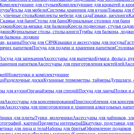
Комплектующие для стульев
Комплектующие для кроватей и кро
итура
Чехлы для мебели
Системы хранения для кухни
Товары для 
, уличные столы
Комплекты мебели для сада
Гамаки, шезлонги
Ка
Скамьи для бани
Столы для бани
Журнальные столики для бани
лоджии
Кресла-мешки для балкона
Кресла подвесные, стулья садо
оджии
Журнальные столы, столы-книги
Тумбы для балкона, лодж
я балкона, лоджии
ши, казаны
Посуда для СВЧ
Крышки и аксессуары для посуды
Гаст
орячих напитков
Посуда для подачи и хранения напитков
Столовы
Посуда для запекания
Аксессуары для выпечки
Бумага, фольга, р
хранения напитков
Аксессуары для приготовления коктейлей
Аксе
ожей
Ножеточки и комплектующие
ки
Разделочные доски
Кухонные термометры, таймеры
Дуршлаги, 
ры для кухни
Органайзеры для специй
Посуда для ланча
Полки и 
ия
Аксессуары для консервирования
Приспособления для консер
ков
Аксессуары для приготовления и хранения алкогольных напи
йники для плиты
Турки, молочники
Аксессуары для чайников, э
отографий, картин
Предметы интерьера
Шкатулки, подставки дл
етики для лица и тела
Наборы для бритья
Оформление подарков
льтры для воды
Фильтры-кувшины
Картриджи, комплектующие д