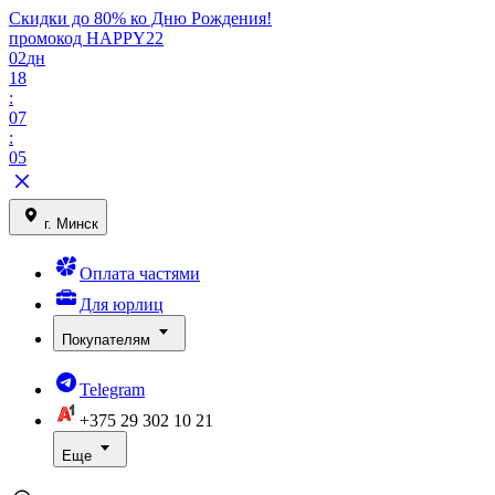
Скидки до 80% ко Дню Рождения!
промокод HAPPY22
02
дн
18
:
07
:
05
г. Минск
Оплата частями
Для юрлиц
Покупателям
Telegram
+375 29
302 10 21
Еще