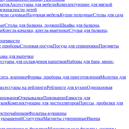
ваток
Аксессуары для мебели
Комплектующие для мягкой
безопасности детей
чели садовые
Надувная мебель
Кухни походные
Столы для сада
вые
Столы для балкона, лоджии
Шкафы для балкона,
ии
Кресла-качалки, кресла-маятники
Стулья для балкона,
роемкости
е приборы
Столовая посуда
Посуда для сервировки
Предметы
укава для выпечки
ссуары для охлаждения напитков
Наборы для бара, мини-
сита, воронки
Формы, приборы для приготовления
Молотки для
аксессуары на рейлинги
Рейлинги для кухни
Одноразовая
вирования
Открывалки
Пивоварни
Емкости для
тков
Комплектующие для дистилляторов
Прессы, дробилки для
лектрочайников
Фильтры-кувшины
я украшений
Статуэтки
Магниты сувенирные
Иконы
ля проточных фильтров
Магистральные фильтры, системы