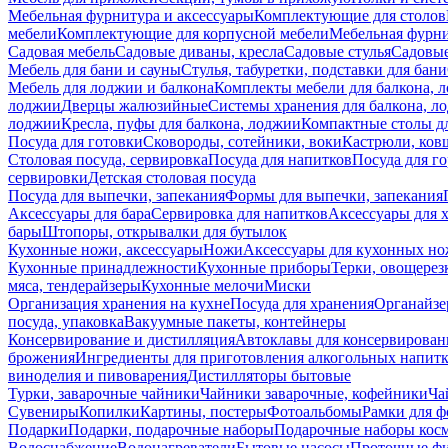
Мебельная фурнитура и аксессуары
Комплектующие для столов
мебели
Комплектующие для корпусной мебели
Мебельная фурн
Садовая мебель
Садовые диваны, кресла
Садовые стулья
Садовые
Мебель для бани и сауны
Стулья, табуретки, подставки для бани
Мебель для лоджии и балкона
Комплекты мебели для балкона, 
лоджии
Дверцы жалюзийные
Системы хранения для балкона, л
лоджии
Кресла, пуфы для балкона, лоджии
Компактные столы дл
Посуда для готовки
Сковороды, сотейники, воки
Кастрюли, ков
Столовая посуда, сервировка
Посуда для напитков
Посуда для г
сервировки
Детская столовая посуда
Посуда для выпечки, запекания
Формы для выпечки, запекания
Аксессуары для бара
Сервировка для напитков
Аксессуары для 
бары
Штопоры, открывалки для бутылок
Кухонные ножи, аксессуары
Ножи
Аксессуары для кухонных н
Кухонные принадлежности
Кухонные приборы
Терки, овощерез
мяса, тендерайзеры
Кухонные мелочи
Миски
Организация хранения на кухне
Посуда для хранения
Органайзе
посуда, упаковка
Вакуумные пакеты, контейнеры
Консервирование и дистилляция
Автоклавы для консервирован
брожения
Ингредиенты для приготовления алкогольных напит
виноделия и пивоварения
Дистилляторы бытовые
Турки, заварочные чайники
Чайники заварочные, кофейники
Ча
Сувениры
Копилки
Картины, постеры
Фотоальбомы
Рамки для ф
Подарки
Подарки, подарочные наборы
Подарочные наборы косм
Водоснабжение
Водонагреватели
Бытовые насосы
Проточные фи