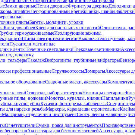
 для напольных покрытий
Реставрационные материалы
ые
Замки дверные
Петли дверные
Фурнитура дверная
Доводчики 
Скобы, штифты
Перфорированный крепеж
Гайки, шайбы
Заклепки
ерсальные
лочные плиты
Багеты, молдинги, уголки
на
Клеи для обоев
Клеи для напольных покрытий
Очистители, рас
Трубки термоусаживаемые
Изолирующие зажимы
лектрощита
Шины электротехнические
Выключатели путевые, ко
атели
Пускатели магнитные
одные ленты
Точечные светильники
Трековые светильники
Аксесс
и под покраску
ли, тельферы
Такелаж
Виброплиты, глубинные вибраторы
Бензор
сосы профессиональные
Стружкоотсосы
Домкраты
Аксессуары д
аяльное оборудование
Сварочные маски, аксессуары
Комплектующ
ечные ключи
Отвертки, наборы отверток
Ножницы слесарные
Кле
учные пилы, ножовки
Молотки, кувалды, киянки
Напильники
Ру
убцы, круглогубцы
Кусачки, болторезы, кабелерезы
Специнструм
ы для нарезки резьбы
Маркеры, карандаши строительные
Клейма
и
Малярный, отделочный инструмент
Скотч, ленты малярные
Дисп
иты
Огнетушители
Сумки, пояса для инструментов
Производствен
я бензорезов
Аксессуары для бетоносмесителей
Аксессуары для 