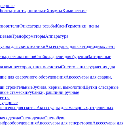
дверные
Болты, винты, шпильки
Хомуты
Химические
творители
Фиксаторы резьбы
Клеи
Герметики, пены
нцевые
Трансформаторы
Аппаратура
уары для светотехники
Аксессуары для светодиодных лент
езы, резчики швов
Стойки, дрели для бурения
Затирочные
ля компрессоров, пневмосистем
Системы пылеудаления для
ие для сварочного оборудования
Аксессуары для сварки,
щи строительные
Зубила, керны, выколотки
Щетки слесарные
чные стамески
Рубанки, рашпили ручные
енты
 ударные
енсеры для скотча
Аксессуары для малярных, отделочных
ная одежда
Спецодежда
Спецобувь
виброоборудования
Аксессуары для генераторов
Аксессуары для