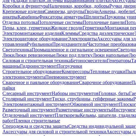
для укладки плитки
Системы выравнивания плитки
Аксессуары
Коробки и фурнитура
Наличники, коробки, доборы
Ручки дверн
Крепежные изделия
Саморезы, шурупы
Гвозди
Анкеры, дюбели
анкеры
Карабины
Фиксаторы арматуры
Шплинты
Пружины унив
Отделка потолка
Потолочные системы
Потолочные панели
Пото
Пены, клеи, герметики
Жидкие гвозди
Герметики
Монтажная пе
Электромонтажные изделия
Клеммы
Средства диэлектрические
Электрощитовое оборудование
Электрощиты
Аксессуары для э
управления
Рубильники
Предохранители
Частотные преобразов
Светотехника
Промышленное и сигнальное освещение
Светоди
Люки
Люки ревизионные
Люки под плитку
Люки напольные
Люк
Силовая и строительная техника
Бетоносмесители
Генераторы
Та
машины
Гидроинструмент
Погрузчики
Строительное оборудование
Компрессоры
Тепловые пушки
Пыле
электроинструмента
Пневмоинструмент
Сварочное и паяльное оборудование
Сварочное оборудование
П
пайки
Слесарный инструмент
Наборы инструментов
Головки, биты
Га
Столярный инструмент
Тиски, струбцины, гейферные зажимы
Р
Электромонтажный инструмент
Обжимной инструмент
Плоског
Разметочный инструмент
Разметочные инструменты
Инструмент
Отделочный инструмент
Плиткорезы
Кельмы, шпатели, гладилк
работ
Пленки строительные
Спецодежда и средства защиты
Средства индивидуальной защ
Аксессуары для силовой и строительной техники
Аксессуары дл