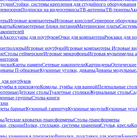
студии
Стойки, системы крепления для студийного оборудования
елевизоров
Подписки на видеосервисы
ТВ-антенны
ТВ-тюнеры
Ак
теры
Игровые компьютеры
Игровые консоли
Серверное оборудов
карты
Компьютерные блоки питания
Материнские платы
Системы
накопителей
ов
Аксессуары для ноутбуков
Очки для компьютера
Рюкзаки для но
контроллеры
Игровые ноутбуки
Игровые компьютеры
Игровые ви
ие
Столы геймерские
Игровые микрофоны
Игровая мультимедиа 
ониторов
диски
Карты памяти
Сетевые накопители
Картридеры
Оптические
иваны П-образные
Кухонные уголки, диваны
Диваны модульные
 для ноутбуков
тумбы в прихожую
Комоды, тумбы для ванной
Пеленальные стол
ьютерные
Детские столы
Туалетные столики
Журнальные столы
Са
денные группы
Столы-книги
ухни
уреты барные
Кухонный гарнитур
Кухонные модули
Кухонные угол
ры
Детские кроватки-трансформеры
Столы-трансформеры
ки, секции
Полки, стеллажи, системы хранения
Стулья, кресла
Ко
емы хранения в прихожую
Вешалки, подставки для зонтов
Банкет