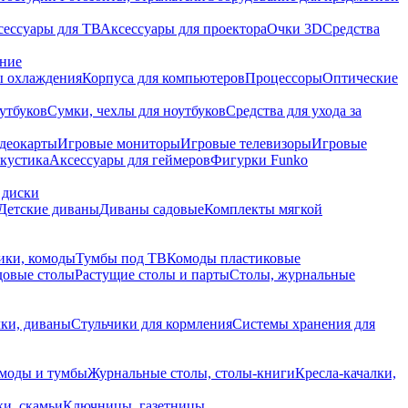
сессуары для ТВ
Аксессуары для проектора
Очки 3D
Средства
ание
 охлаждения
Корпуса для компьютеров
Процессоры
Оптические
утбуков
Сумки, чехлы для ноутбуков
Средства для ухода за
деокарты
Игровые мониторы
Игровые телевизоры
Игровые
акустика
Аксессуары для геймеров
Фигурки Funko
 диски
Детские диваны
Диваны садовые
Комплекты мягкой
ики, комоды
Тумбы под ТВ
Комоды пластиковые
довые столы
Растущие столы и парты
Столы, журнальные
ки, диваны
Стульчики для кормления
Системы хранения для
моды и тумбы
Журнальные столы, столы-книги
Кресла-качалки,
ки, скамьи
Ключницы, газетницы