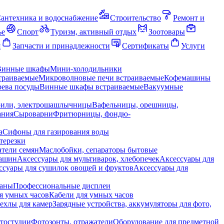
антехника и водоснабжение
Строительство
Ремонт и
ье
Спорт
Туризм, активный отдых
Зоотовары
я
Запчасти и принадлежности
Сертификаты
Услуги
Винные шкафы
Мини-холодильники
траиваемые
Микроволновые печи встраиваемые
Кофемашины
ева посуды
Винные шкафы встраиваемые
Вакуумные
рили, электрошашлычницы
Вафельницы, орешницы,
ания
Сыроварни
Фритюрницы, фондю-
а
Сифоны для газирования воды
терезки
тели семян
Маслобойки, сепараторы бытовые
машин
Аксессуары для мультиварок, хлебопечек
Аксессуары для
ссуары для сушилок овощей и фруктов
Аксессуары для
раны
Профессиональные дисплеи
я умных часов
Кабели для умных часов
ехлы для камер
Зарядные устройства, аккумуляторы для фото,
тостудии
Фотозонты, отражатели
Оборудование для предметной