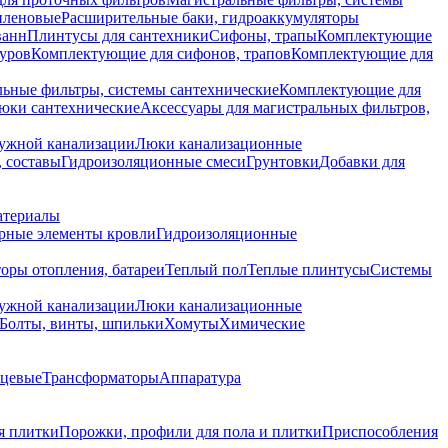
иленовые
Расширительные баки, гидроаккумуляторы
ванн
Плинтусы для сантехники
Сифоны, трапы
Комплектующие
уров
Комплектующие для сифонов, трапов
Комплектующие для
ьные фильтры, системы сантехнические
Комплектующие для
юки сантехнические
Аксессуары для магистральных фильтров,
ружной канализации
Люки канализационные
 составы
Гидроизоляционные смеси
Грунтовки
Добавки для
атериалы
рные элементы кровли
Гидроизоляционные
оры отопления, батареи
Теплый пол
Теплые плинтусы
Системы
ружной канализации
Люки канализационные
Болты, винты, шпильки
Хомуты
Химические
нцевые
Трансформаторы
Аппаратура
я плитки
Порожки, профили для пола и плитки
Приспособления