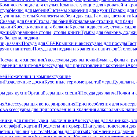
Комплектующие для стульев
Комплектующие для кроватей и кро
итура
Чехлы для мебели
Системы хранения для кухни
Товары для 
, уличные столы
Комплекты мебели для сада
Гамаки, шезлонги
Ка
Скамьи для бани
Столы для бани
Журнальные столики для бани
лоджии
Кресла-мешки для балкона
Кресла подвесные, стулья садо
оджии
Журнальные столы, столы-книги
Тумбы для балкона, лодж
я балкона, лоджии
ши, казаны
Посуда для СВЧ
Крышки и аксессуары для посуды
Гаст
орячих напитков
Посуда для подачи и хранения напитков
Столовы
Посуда для запекания
Аксессуары для выпечки
Бумага, фольга, р
хранения напитков
Аксессуары для приготовления коктейлей
Аксе
ожей
Ножеточки и комплектующие
ки
Разделочные доски
Кухонные термометры, таймеры
Дуршлаги, 
ры для кухни
Органайзеры для специй
Посуда для ланча
Полки и 
ия
Аксессуары для консервирования
Приспособления для консер
ков
Аксессуары для приготовления и хранения алкогольных напи
йники для плиты
Турки, молочники
Аксессуары для чайников, э
отографий, картин
Предметы интерьера
Шкатулки, подставки дл
етики для лица и тела
Наборы для бритья
Оформление подарков
льтры для воды
Фильтры-кувшины
Картриджи, комплектующие д