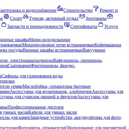
антехника и водоснабжение
Строительство
Ремонт и
ье
Спорт
Туризм, активный отдых
Зоотовары
я
Запчасти и принадлежности
Сертификаты
Услуги
Винные шкафы
Мини-холодильники
траиваемые
Микроволновые печи встраиваемые
Кофемашины
ева посуды
Винные шкафы встраиваемые
Вакуумные
рили, электрошашлычницы
Вафельницы, орешницы,
ания
Сыроварни
Фритюрницы, фондю-
а
Сифоны для газирования воды
терезки
тели семян
Маслобойки, сепараторы бытовые
машин
Аксессуары для мультиварок, хлебопечек
Аксессуары для
ссуары для сушилок овощей и фруктов
Аксессуары для
раны
Профессиональные дисплеи
я умных часов
Кабели для умных часов
ехлы для камер
Зарядные устройства, аккумуляторы для фото,
тостудии
Фотозонты, отражатели
Оборудование для предметной