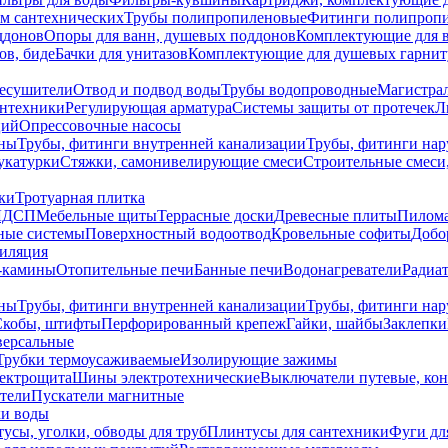
ем сантехнических
Трубы полипропиленовые
Фитинги полипроп
ддонов
Опоры для ванн, душевых поддонов
Комплектующие для 
ов, биде
Бачки для унитазов
Комплектующие для душевых гарнит
есушители
Отвод и подвод воды
Трубы водопроводные
Магистрал
антехники
Регулирующая арматура
Системы защиты от протечек
Л
ций
Опрессовочные насосы
ны
Трубы, фитинги внутренней канализации
Трубы, фитинги на
катурки
Стяжки, самонивелирующие смеси
Строительные смеси,
ки
Тротуарная плитка
ЛДСП
Мебельные щиты
Террасные доски
Древесные плиты
Пилом
ные системы
Поверхностный водоотвод
Кровельные софиты
Добо
тиляция
-камины
Отопительные печи
Банные печи
Водонагреватели
Радиат
ны
Трубы, фитинги внутренней канализации
Трубы, фитинги на
Скобы, штифты
Перфорированный крепеж
Гайки, шайбы
Заклепки
ерсальные
Трубки термоусаживаемые
Изолирующие зажимы
лектрощита
Шины электротехнические
Выключатели путевые, ко
атели
Пускатели магнитные
ки воды
усы, уголки, обводы для труб
Плинтусы для сантехники
Фуги дл