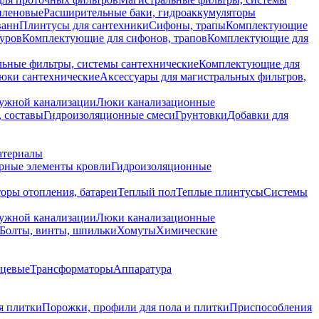
иленовые
Расширительные баки, гидроаккумуляторы
ванн
Плинтусы для сантехники
Сифоны, трапы
Комплектующие
уров
Комплектующие для сифонов, трапов
Комплектующие для
ьные фильтры, системы сантехнические
Комплектующие для
юки сантехнические
Аксессуары для магистральных фильтров,
ружной канализации
Люки канализационные
 составы
Гидроизоляционные смеси
Грунтовки
Добавки для
атериалы
рные элементы кровли
Гидроизоляционные
оры отопления, батареи
Теплый пол
Теплые плинтусы
Системы
ружной канализации
Люки канализационные
Болты, винты, шпильки
Хомуты
Химические
нцевые
Трансформаторы
Аппаратура
я плитки
Порожки, профили для пола и плитки
Приспособления