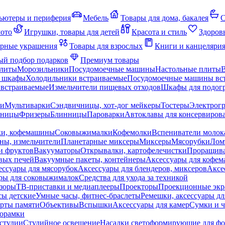
ьютеры и периферия
Мебель
Товары для дома, бакалея
С
мото
Игрушки, товары для детей
Красота и стиль
Здоров
рные украшения
Товары для взрослых
Книги и канцеляри
й подбор подарков
Премиум товары
плиты
Морозильники
Посудомоечные машины
Настольные плиты
 шкафы
Холодильники встраиваемые
Посудомоечные машины вс
встраиваемые
Измельчители пищевых отходов
Шкафы для подогр
чи
Мультиварки
Сэндвичницы, хот-дог мейкеры
Тостеры
Электрог
еницы
Фризеры
Блинницы
Пароварки
Автоклавы для консервиров
ки, кофемашины
Соковыжималки
Кофемолки
Вспениватели молок
ны, измельчители
Планетарные миксеры
Миксеры
Мясорубки
Лом
и фруктов
Вакууматоры
Открывалки, картофелечистки
Проращива
вых печей
Вакуумные пакеты, контейнеры
Аксессуары для кофе
ессуары для мясорубок
Аксессуары для блендеров, миксеров
Аксе
ры для соковыжималок
Средства для ухода за техникой
зоры
ТВ-приставки и медиаплееры
Проекторы
Проекционные эк
сы детские
Умные часы, фитнес-браслеты
Ремешки, аксессуары дл
рты памяти
Объективы
Вспышки
Аксессуары для камер
Сумки и ч
орамки
студии
Студийное освещение
Насадки светоформирующие для фо