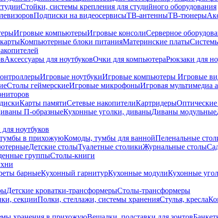
студии
Стойки, системы крепления для студийного оборудования
елевизоров
Подписки на видеосервисы
ТВ-антенны
ТВ-тюнеры
Ак
теры
Игровые компьютеры
Игровые консоли
Серверное оборудов
карты
Компьютерные блоки питания
Материнские платы
Системы
накопителей
ов
Аксессуары для ноутбуков
Очки для компьютера
Рюкзаки для но
контроллеры
Игровые ноутбуки
Игровые компьютеры
Игровые ви
ие
Столы геймерские
Игровые микрофоны
Игровая мультимедиа 
ониторов
диски
Карты памяти
Сетевые накопители
Картридеры
Оптические
иваны П-образные
Кухонные уголки, диваны
Диваны модульные
 для ноутбуков
тумбы в прихожую
Комоды, тумбы для ванной
Пеленальные стол
ьютерные
Детские столы
Туалетные столики
Журнальные столы
Са
денные группы
Столы-книги
ухни
уреты барные
Кухонный гарнитур
Кухонные модули
Кухонные угол
ры
Детские кроватки-трансформеры
Столы-трансформеры
ки, секции
Полки, стеллажи, системы хранения
Стулья, кресла
Ко
емы хранения в прихожую
Вешалки, подставки для зонтов
Банкет