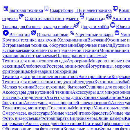
Бытовая техника
Смартфоны, ТВ и электроника
Комп
отделка
Строительный инструмент
Дом и сад
Авто и 
Товары для бизнеса, склада и офиса
Досуг и хобби
Ювели
Все акции
Оплата частями
Уцененные товары
Умны
Крупная техника для кухни
Холодильники
Вытяжки
Кухонные 
Встраиваемая техника, оборудование
Варочные панели
Духовые
встраиваемые
Комплекты встраиваемой техники
Морозильники 
упаковщики встраиваемые
Пароварки встраиваемые
Техника для приготовления еды
Аэрогрили
Микроволновые пе
кексницы
Хлебопечки
Ростеры, мини-печи
Йогуртницы, морож
фритюрницы
Яйцеварки
Попкорницы
Техника для приготовления напитков
Электрочайники
Кофевар
Техника для измельчения продуктов
Блендеры
Кухонные комбай
Мелкая техника
Весы кухонные, бытовые
Сушилки для овощей 
Аксессуары для кухонной техники
Аксессуары для микроволно
тостеров, сэндвичниц
Аксессуары для кухонных комбайнов
Акс
йогуртниц
Аксессуары для аэрогрилей, электрогрилей
Аксессуа
Телевизоры, мониторы
Телевизоры
Мониторы
Мониторы-телеви
Смарт-часы, аксессуары
Умные часы
Фитнес-браслеты
Умные ча
Фото, видеосъемка
Фотоаппараты
Видеокамеры
Экшн-камеры
Ка
видеокамер
Аксессуары для объективов
Штативы
Цифровые фот
Оборудование для фотостудии
Кольцевые лампы
Фоны для фото