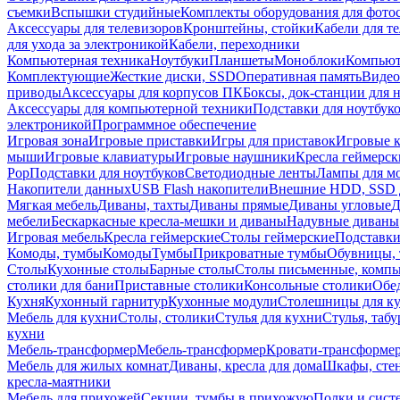
съемки
Вспышки студийные
Комплекты оборудования для фото
Аксессуары для телевизоров
Кронштейны, стойки
Кабели для т
для ухода за электроникой
Кабели, переходники
Компьютерная техника
Ноутбуки
Планшеты
Моноблоки
Компью
Комплектующие
Жесткие диски, SSD
Оперативная память
Видео
приводы
Аксессуары для корпусов ПК
Боксы, док-станции для 
Аксессуары для компьютерной техники
Подставки для ноутбук
электроникой
Программное обеспечение
Игровая зона
Игровые приставки
Игры для приставок
Игровые 
мыши
Игровые клавиатуры
Игровые наушники
Кресла геймерск
Pop
Подставки для ноутбуков
Светодиодные ленты
Лампы для м
Накопители данных
USB Flash накопители
Внешние HDD, SSD 
Мягкая мебель
Диваны, тахты
Диваны прямые
Диваны угловые
Д
мебели
Бескаркасные кресла-мешки и диваны
Надувные диваны
Игровая мебель
Кресла геймерские
Столы геймерские
Подставки
Комоды, тумбы
Комоды
Тумбы
Прикроватные тумбы
Обувницы, 
Столы
Кухонные столы
Барные столы
Столы письменные, комп
столики для бани
Приставные столики
Консольные столики
Обе
Кухня
Кухонный гарнитур
Кухонные модули
Столешницы для к
Мебель для кухни
Столы, столики
Стулья для кухни
Стулья, таб
кухни
Мебель-трансформер
Мебель-трансформер
Кровати-трансформе
Мебель для жилых комнат
Диваны, кресла для дома
Шкафы, стен
кресла-маятники
Мебель для прихожей
Секции, тумбы в прихожую
Полки и сист