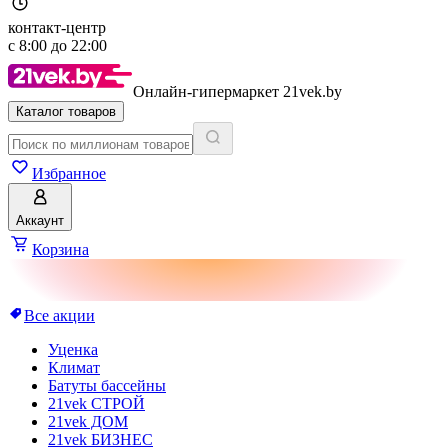
контакт-центр
с
8:00
до
22:00
Онлайн-гипермаркет 21vek.by
Каталог товаров
Избранное
Аккаунт
Корзина
Все акции
Уценка
Климат
Батуты бассейны
21vek СТРОЙ
21vek ДОМ
21vek БИЗНЕС