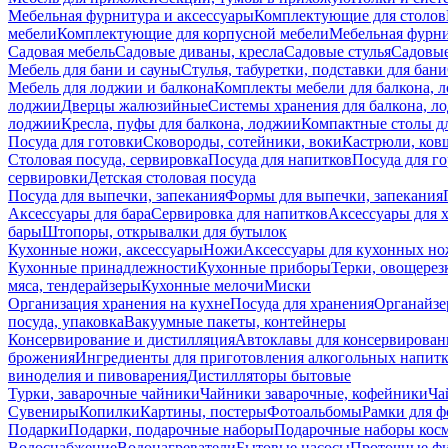
Мебельная фурнитура и аксессуары
Комплектующие для столов
мебели
Комплектующие для корпусной мебели
Мебельная фурн
Садовая мебель
Садовые диваны, кресла
Садовые стулья
Садовые
Мебель для бани и сауны
Стулья, табуретки, подставки для бани
Мебель для лоджии и балкона
Комплекты мебели для балкона, 
лоджии
Дверцы жалюзийные
Системы хранения для балкона, л
лоджии
Кресла, пуфы для балкона, лоджии
Компактные столы дл
Посуда для готовки
Сковороды, сотейники, воки
Кастрюли, ков
Столовая посуда, сервировка
Посуда для напитков
Посуда для г
сервировки
Детская столовая посуда
Посуда для выпечки, запекания
Формы для выпечки, запекания
Аксессуары для бара
Сервировка для напитков
Аксессуары для 
бары
Штопоры, открывалки для бутылок
Кухонные ножи, аксессуары
Ножи
Аксессуары для кухонных н
Кухонные принадлежности
Кухонные приборы
Терки, овощерез
мяса, тендерайзеры
Кухонные мелочи
Миски
Организация хранения на кухне
Посуда для хранения
Органайзе
посуда, упаковка
Вакуумные пакеты, контейнеры
Консервирование и дистилляция
Автоклавы для консервирован
брожения
Ингредиенты для приготовления алкогольных напит
виноделия и пивоварения
Дистилляторы бытовые
Турки, заварочные чайники
Чайники заварочные, кофейники
Ча
Сувениры
Копилки
Картины, постеры
Фотоальбомы
Рамки для ф
Подарки
Подарки, подарочные наборы
Подарочные наборы косм
Водоснабжение
Водонагреватели
Бытовые насосы
Проточные фи