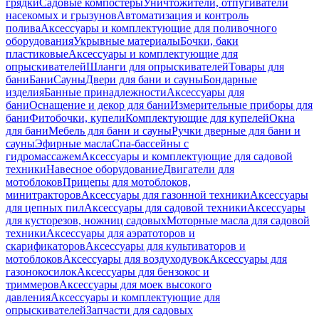
грядки
Садовые компостеры
Уничтожители, отпугиватели
насекомых и грызунов
Автоматизация и контроль
полива
Аксессуары и комплектующие для поливочного
оборудования
Укрывные материалы
Бочки, баки
пластиковые
Аксессуары и комплектующие для
опрыскивателей
Шланги для опрыскивателей
Товары для
бани
Бани
Сауны
Двери для бани и сауны
Бондарные
изделия
Банные принадлежности
Аксессуары для
бани
Оснащение и декор для бани
Измерительные приборы для
бани
Фитобочки, купели
Комплектующие для купелей
Окна
для бани
Мебель для бани и сауны
Ручки дверные для бани и
сауны
Эфирные масла
Спа-бассейны с
гидромассажем
Аксессуары и комплектующие для садовой
техники
Навесное оборудование
Двигатели для
мотоблоков
Прицепы для мотоблоков,
минитракторов
Аксессуары для газонной техники
Аксессуары
для цепных пил
Аксессуары для садовой техники
Аксессуары
для кусторезов, ножниц садовых
Моторные масла для садовой
техники
Аксессуары для аэратоторов и
скарификаторов
Аксессуары для культиваторов и
мотоблоков
Аксессуары для воздуходувок
Аксессуары для
газонокосилок
Аксессуары для бензокос и
триммеров
Аксессуары для моек высокого
давления
Аксессуары и комплектующие для
опрыскивателей
Запчасти для садовых