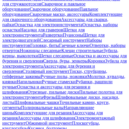
для стружкоотсосов
Сварочное и паяльное
оборудование
Сварочное оборудование
Паяльное
оборудование
Сварочные маски, аксессуары
Комплектующие
для сварочного оборудования
Аксессуары для сварки,
пайки
Оснастка для электроинструмента
Оснастка, наборы
оснастки
Насадки для граверов
Щетки для
электроинструмента
Развертки
Пуансоны
Щетки для
электродвигателей
Слесарный инструмент
Наборы
инструментов
Головки, биты
Гаечные ключи
Отвертки, наборы
отверток
Ножницы слесарные
Клещи строительные
Зубила,
керны, выколотки
Щетки слесарные
Оснастка и аксессуары для
бурения и сверления
Сверла, буры, зенкеры
Коронки
Зубила для
электроинструмента
Аксессуары для бурения и
сверления
Столярный инструмент
Тиски, струбцины,
гейферные зажимы
Ручные пилы, ножовки
Молотки, кувалды,
киянки
Напильники
Ручные стамески
Рубанки, рашпили
ручные
Оснастка и аксессуары для резания и
шлифования
Отрезные, пильные диски
Пильные полотна для
электроинструмента
Фрезы
Шлифовальные диски, насадки,
листы
Шлифовальные чашки
Точильные камни, круги,
сегменты
Полировальные валы
Направляющие
шины
Комплектующие для резания
Аксессуары для
резания
Аксессуары для шлифования
Электромонтажный
инструмент
Обжимной инструмент
Плоскогубцы,
круглогубцы
Кусачки, болторезы,