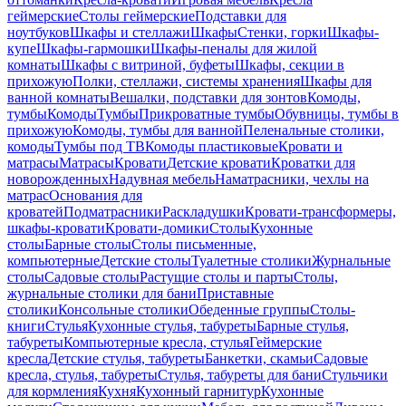
геймерские
Столы геймерские
Подставки для
ноутбуков
Шкафы и стеллажи
Шкафы
Стенки, горки
Шкафы-
купе
Шкафы-гармошки
Шкафы-пеналы для жилой
комнаты
Шкафы с витриной, буфеты
Шкафы, секции в
прихожую
Полки, стеллажи, системы хранения
Шкафы для
ванной комнаты
Вешалки, подставки для зонтов
Комоды,
тумбы
Комоды
Тумбы
Прикроватные тумбы
Обувницы, тумбы в
прихожую
Комоды, тумбы для ванной
Пеленальные столики,
комоды
Тумбы под ТВ
Комоды пластиковые
Кровати и
матрасы
Матрасы
Кровати
Детские кровати
Кроватки для
новорожденных
Надувная мебель
Наматрасники, чехлы на
матрас
Основания для
кроватей
Подматрасники
Раскладушки
Кровати-трансформеры,
шкафы-кровати
Кровати-домики
Столы
Кухонные
столы
Барные столы
Столы письменные,
компьютерные
Детские столы
Туалетные столики
Журнальные
столы
Садовые столы
Растущие столы и парты
Столы,
журнальные столики для бани
Приставные
столики
Консольные столики
Обеденные группы
Столы-
книги
Стулья
Кухонные стулья, табуреты
Барные стулья,
табуреты
Компьютерные кресла, стулья
Геймерские
кресла
Детские стулья, табуреты
Банкетки, скамьи
Садовые
кресла, стулья, табуреты
Стулья, табуреты для бани
Стульчики
для кормления
Кухня
Кухонный гарнитур
Кухонные