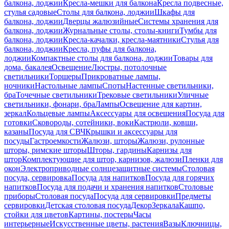
балкона, лоджии
Кресла-мешки для балкона
Кресла подвесные,
стулья садовые
Столы для балкона, лоджии
Шкафы для
балкона, лоджии
Дверцы жалюзийные
Системы хранения для
балкона, лоджии
Журнальные столы, столы-книги
Тумбы для
балкона, лоджии
Кресла-качалки, кресла-маятники
Стулья для
балкона, лоджии
Кресла, пуфы для балкона,
лоджии
Компактные столы для балкона, лоджии
Товары для
дома, бакалея
Освещение
Люстры, потолочные
светильники
Торшеры
Прикроватные лампы,
ночники
Настольные лампы
Споты
Настенные светильники,
бра
Точечные светильники
Трековые светильники
Уличные
светильники, фонари, бра
Лампы
Освещение для картин,
зеркал
Кольцевые лампы
Аксессуары для освещения
Посуда для
готовки
Сковороды, сотейники, воки
Кастрюли, ковши,
казаны
Посуда для СВЧ
Крышки и аксессуары для
посуды
Гастроемкости
Жалюзи, шторы
Жалюзи, рулонные
шторы, римские шторы
Шторы, гардины
Карнизы для
штор
Комплектующие для штор, карнизов, жалюзи
Пленки для
окон
Электроприводные солнцезащитные системы
Столовая
посуда, сервировка
Посуда для напитков
Посуда для горячих
напитков
Посуда для подачи и хранения напитков
Столовые
приборы
Столовая посуда
Посуда для сервировки
Предметы
сервировки
Детская столовая посуда
Декор
Зеркала
Кашпо,
стойки для цветов
Картины, постеры
Часы
интерьерные
Искусственные цветы, растения
Вазы
Ключницы,