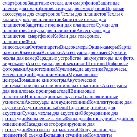
смартфонов
Защитные стекла для смартфонов
Защитные
пленки для смартфонов
Стилусы для смартфонов
Игровые
аксессуары для смартфонов
Чехлы для планшетов
Чехлы с
клавиатурой для планшетов
Защитные стекла для
планшетов
Защитные пленки для планшетов
Сумки для
планшетов
Стилусы для планшетов
Аксессуары для
планшетов, смартфонов
Кабели для телефонов,
планшетов
Фото,
видеосъемка
Фотоаппараты
Видеокамеры
Экшн-камеры
Карты
памяти
Объективы
Вспышки
Аксессуары для камер
Сумки и
чехлы для камер
Зарядные устройства, аккумуляторы для фото,
видеокамер
Аксессуары для объективов
Штативы
Цифровые
фоторамки
Аудиотехника
Мультимедиа акустика
Радиочасы,
метеостанции
Радиоприемники
Музыкальные
центры
Домашние кинотеатры
Акустические
системы
Проигрыватели виниловых пластинок
Аксессуары
для виниловых проигрывателей
Виниловые
пластинки
Инсталляционная акустика
Трансляционные
усилители
Аксессуары для аудиотехники
Комплектующие для
акустики
Акустические кабели
Подставки, стойки для
акустики
Сумки, чехлы для акустики
Оборудование для
фотостудии
Кольцевые лампы
Фоны для фотостудии
Студийное
освещение
Насадки светоформирующие для
фотостудии
Фотозонты, отражатели
Оборудование для
предметной съемки
Вспышки студийные
Комплекты