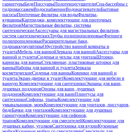
гарнитуры
Биде
Писсуары
Полотенцесушители
Спа-бассейны с
гидромассажем
Водоснабжение
Водонагреватели
Бытовые
насосы
Проточные фильтры для воды
Фильтры-
кувшины
Картриджи, комплектующие для проточных
фильтров
Магистральные фильтры, системы
сантехнические
Аксессуары для магистральных фильтров,
систем сантехнических
Трубы полипропиленовые
Фитинги
полипропиленовые
Расширительные баки,
гидроаккумуляторы
Обустройство ванной комнаты и
туалета
Мебель для ванной
Зеркала для ванной
Аксессуары для
ванной и туалета
Сиденья и чехлы для унитаза
Шторки,
карнизы для ванны
Стеклянные, пластиковые шторки для
ванны
Наборы для ванной и туалета
Зеркала
косметические
Сиденья для ванны
Коврики для ванной и
туалета
Экран-дверки в туалет
Комплектующие для мебели в
ванную
Комплектующие для сантехники
Экраны для ванн,
душевых поддонов
Опоры для ванн, душевых
поддонов
Комплектующие для ванн
Плинтусы для
сантехники
Сифоны, трапы
Комплектующие для
умывальников, моек
Комплектующие для унитазов, писсуаров,
биде
Бачки для унитазов
Комплектующие для душевых
гарнитуров
Комплектующие для сифонов,
трапов
Комплектующие для смесителей
Комплектующие для
душевых кабин, уголков
Сантехника для кухни
Кухонные
мойки
Кухонные мойки со смесителями
Смесители для