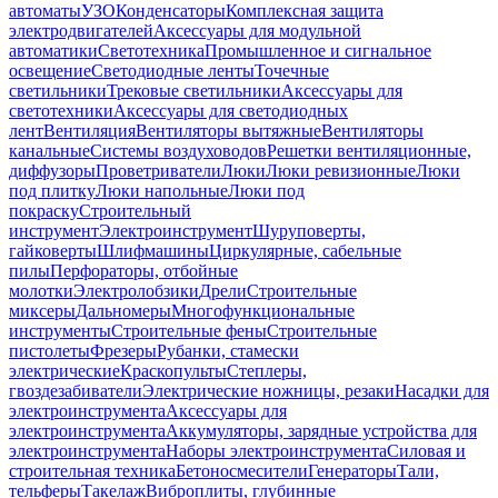
автоматы
УЗО
Конденсаторы
Комплексная защита
электродвигателей
Аксессуары для модульной
автоматики
Светотехника
Промышленное и сигнальное
освещение
Светодиодные ленты
Точечные
светильники
Трековые светильники
Аксессуары для
светотехники
Аксессуары для светодиодных
лент
Вентиляция
Вентиляторы вытяжные
Вентиляторы
канальные
Системы воздуховодов
Решетки вентиляционные,
диффузоры
Проветриватели
Люки
Люки ревизионные
Люки
под плитку
Люки напольные
Люки под
покраску
Строительный
инструмент
Электроинструмент
Шуруповерты,
гайковерты
Шлифмашины
Циркулярные, сабельные
пилы
Перфораторы, отбойные
молотки
Электролобзики
Дрели
Строительные
миксеры
Дальномеры
Многофункциональные
инструменты
Строительные фены
Строительные
пистолеты
Фрезеры
Рубанки, стамески
электрические
Краскопульты
Степлеры,
гвоздезабиватели
Электрические ножницы, резаки
Насадки для
электроинструмента
Аксессуары для
электроинструмента
Аккумуляторы, зарядные устройства для
электроинструмента
Наборы электроинструмента
Силовая и
строительная техника
Бетоносмесители
Генераторы
Тали,
тельферы
Такелаж
Виброплиты, глубинные