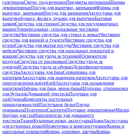
газетницы
Свечи, подсвечники
Предметы интерьера
Ширмы
декоративные
Посуда для выпечки, запекания
Формы для
выпечки, запекания
Посуда для запекания
Аксессуары для
выпечки
Бумага, фольга, рукава для выпечки
Бытовая
химия
Средства для стирки
Средства для посудомоечных
машин
Универсальные, специальные чистящие
средства
Чистящие средства для стекол и зеркал
Чистящие
средства для ванной и туалета
Чистящие средства для
кухни
Средства для мытья посуды
Чистящие средства для
мебели
Чистящие средства для напольных покрытий и
ковров
Средства для ухода за техникой
Освежители
воздуха
Средства от насекомых
Средства ухода за
одеждой
Средства ухода за обувью
Дезинфицирующие
средства
Аксессуары для бара
Сервировка для
напитков
Аксессуары для хранения напитков
Аксессуары для
приготовления коктейлей
Аксессуары для охлаждения
напитков
Наборы для бара, мини-бары
Штопоры, открывалки
для бутылок
Домашний текстиль
Подушки для
сна
Одеяла
Комплекты постельных
принадлежностей
Постельное белье
Пледы,
покрывала
Полотенца
Скатерти
Подушки декоративные
Маски,
беруши для сна
Наполнители для домашнего
текстиля
Ткани
Кухонные ножи, аксессуары
Ножи
Аксессуары
для кухонных ножей
Ножеточки и комплектующие
Ковры и
напольные покрытия
Ковры, циновки, шкуры
Ковры,