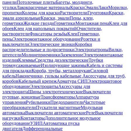
панели
Потолочные плиты
Багеты, молдинги,
уголки
Лакокрасочные материалы
Краски
Эмали
Лаки
Морилки,
пропитки
Колеры для краски
Растворители
Грунтовки
Краски,
эмали аэрозольные
Краски, эмали
Пены, клеи,
герметики
Жидкие гвозди
Герметики
Монтажная пена
Клеи для
обоев
Клеи для напольных покрытий
Очистители,
растворители
Фиксаторы резьбы
Клеи
Герметики,
пены
Электромонтажное оборудование
Розетки и
выключатели
Электрические звонки
Коробки
распределительные и подрозетники
Электропатроны
Вилки,
штепсели
Молниеприемники
Заземление
Электромонтажные
изделия
Клеммы
Средства диэлектрические
Трубки
термоусаживаемые
Изолирующие зажимы
Кабель и системы
для прокладки
Короба, трубы, металлорукав
Силовой
кабель
Наконечники, гильзы кабельные
Аксессуары для труб,
коробов
Кабельный крепеж
Арматура СИП
Электрощитовое
оборудование
Электрощиты
Аксессуары для
электрощита
Шины электротехнические
Выключатели
путевые, концевые
Трансформаторы
Аппаратура
управления
Рубильники
Предохранители
Частотные
преобразователи
Пускатели магнитные
Модульная
автоматика
Выключатели автоматические
Реле
Выключатели
нагрузки
Контакторы
Дополнительное модульное
оборудование
УЗИП
Автоматика пуска
двигателя
Дифференциальные