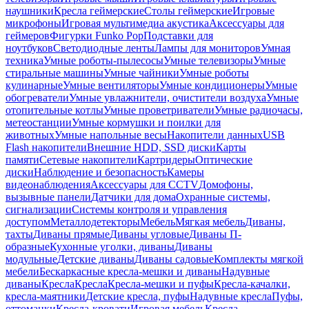
наушники
Кресла геймерские
Столы геймерские
Игровые
микрофоны
Игровая мультимедиа акустика
Аксессуары для
геймеров
Фигурки Funko Pop
Подставки для
ноутбуков
Светодиодные ленты
Лампы для мониторов
Умная
техника
Умные роботы-пылесосы
Умные телевизоры
Умные
стиральные машины
Умные чайники
Умные роботы
кулинарные
Умные вентиляторы
Умные кондиционеры
Умные
обогреватели
Умные увлажнители, очистители воздуха
Умные
отопительные котлы
Умные проветриватели
Умные радиочасы,
метеостанции
Умные кормушки и поилки для
животных
Умные напольные весы
Накопители данных
USB
Flash накопители
Внешние HDD, SSD диски
Карты
памяти
Сетевые накопители
Картридеры
Оптические
диски
Наблюдение и безопасность
Камеры
видеонаблюдения
Аксессуары для CCTV
Домофоны,
вызывные панели
Датчики для дома
Охранные системы,
сигнализации
Системы контроля и управления
доступом
Металлодетекторы
Мебель
Мягкая мебель
Диваны,
тахты
Диваны прямые
Диваны угловые
Диваны П-
образные
Кухонные уголки, диваны
Диваны
модульные
Детские диваны
Диваны садовые
Комплекты мягкой
мебели
Бескаркасные кресла-мешки и диваны
Надувные
диваны
Кресла
Кресла
Кресла-мешки и пуфы
Кресла-качалки,
кресла-маятники
Детские кресла, пуфы
Надувные кресла
Пуфы,
оттоманки
Кресла-кровати
Игровая мебель
Кресла