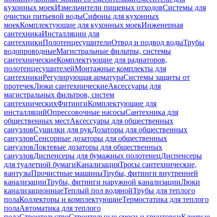
кухонных моек
Измельчители пищевых отходов
Системы для
очистки питьевой воды
Сифоны для кухонных
моек
Комплектующие для кухонных моек
Инженерная
сантехника
Инсталляции для
сантехники
Полотенцесушители
Отвод и подвод воды
Трубы
водопроводные
Магистральные фильтры, системы
сантехнические
Комплектующие для радиаторов,
полотенцесушителей
Монтажные комплекты для
сантехники
Регулирующая арматура
Системы защиты от
протечек
Люки сантехнические
Аксессуары для
магистральных фильтров, систем
сантехнических
Фитинги
Комплектующие для
инсталляций
Опрессовочные насосы
Сантехника для
общественных мест
Аксессуары для общественных
санузлов
Сушилки для рук
Дозаторы для общественных
санузлов
Сенсорные дозаторы для общественных
санузлов
Локтевые дозаторы для общественных
санузлов
Диспенсеры для бумажных полотенец
Диспенсеры
для туалетной бумаги
Канализация
Тросы сантехнические,
вантузы
Прочистные машины
Трубы, фитинги внутренней
канализации
Трубы, фитинги наружной канализации
Люки
канализационные
Теплый пол водяной
Трубы для теплого
пола
Коллекторы и комплектующие
Термостатика для теплого
пола
Автоматика для теплого
пола
Строительство
Строительные смеси и грунтовки
Клеевые