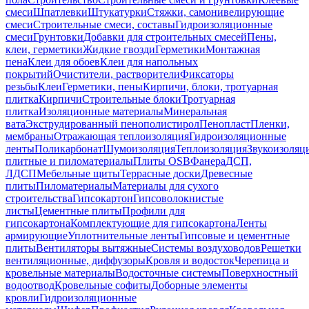
смеси
Шпатлевки
Штукатурки
Стяжки, самонивелирующие
смеси
Строительные смеси, составы
Гидроизоляционные
смеси
Грунтовки
Добавки для строительных смесей
Пены,
клеи, герметики
Жидкие гвозди
Герметики
Монтажная
пена
Клеи для обоев
Клеи для напольных
покрытий
Очистители, растворители
Фиксаторы
резьбы
Клеи
Герметики, пены
Кирпичи, блоки, тротуарная
плитка
Кирпичи
Строительные блоки
Тротуарная
плитка
Изоляционные материалы
Минеральная
вата
Экструдированный пенополистирол
Пенопласт
Пленки,
мембраны
Отражающая теплоизоляция
Гидроизоляционные
ленты
Поликарбонат
Шумоизоляция
Теплоизоляция
Звукоизоляц
плитные и пиломатериалы
Плиты OSB
Фанера
ДСП,
ЛДСП
Мебельные щиты
Террасные доски
Древесные
плиты
Пиломатериалы
Материалы для сухого
строительства
Гипсокартон
Гипсоволокнистые
листы
Цементные плиты
Профили для
гипсокартона
Комплектующие для гипсокартона
Ленты
армирующие
Уплотнительные ленты
Гипсовые и цементные
плиты
Вентиляторы вытяжные
Системы воздуховодов
Решетки
вентиляционные, диффузоры
Кровля и водосток
Черепица и
кровельные материалы
Водосточные системы
Поверхностный
водоотвод
Кровельные софиты
Доборные элементы
кровли
Гидроизоляционные