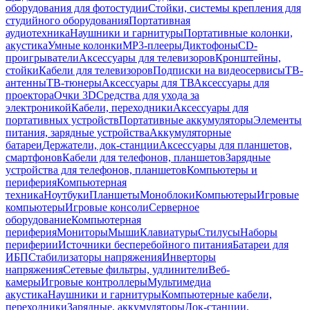
оборудования для фотостудии
Стойки, системы крепления для
студийного оборудования
Портативная
аудиотехника
Наушники и гарнитуры
Портативные колонки,
акустика
Умные колонки
MP3-плееры
Диктофоны
CD-
проигрыватели
Аксессуары для телевизоров
Кронштейны,
стойки
Кабели для телевизоров
Подписки на видеосервисы
ТВ-
антенны
ТВ-тюнеры
Аксессуары для ТВ
Аксессуары для
проектора
Очки 3D
Средства для ухода за
электроникой
Кабели, переходники
Аксессуары для
портативных устройств
Портативные аккумуляторы
Элементы
питания, зарядные устройства
Аккумуляторные
батареи
Держатели, док-станции
Аксессуары для планшетов,
смартфонов
Кабели для телефонов, планшетов
Зарядные
устройства для телефонов, планшетов
Компьютеры и
периферия
Компьютерная
техника
Ноутбуки
Планшеты
Моноблоки
Компьютеры
Игровые
компьютеры
Игровые консоли
Серверное
оборудование
Компьютерная
периферия
Мониторы
Мыши
Клавиатуры
Стилусы
Наборы
периферии
Источники бесперебойного питания
Батареи для
ИБП
Стабилизаторы напряжения
Инверторы
напряжения
Сетевые фильтры, удлинители
Веб-
камеры
Игровые контроллеры
Мультимедиа
акустика
Наушники и гарнитуры
Компьютерные кабели,
переходники
Зарядные, аккумуляторы
Док-станции,