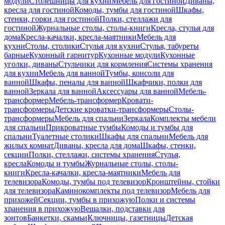
модули
Столешницы для кухни
Мебель для гостиной
Диваны,
кресла для гостиной
Комоды, тумбы для гостиной
Шкафы,
стенки, горки для гостиной
Полки, стеллажи для
гостиной
Журнальные столы, столы-книги
Кресла, стулья для
дома
Кресла-качалки, кресла-маятники
Мебель для
кухни
Столы, столики
Стулья для кухни
Стулья, табуреты
барные
Кухонный гарнитур
Кухонные модули
Кухонные
уголки, диваны
Стульчики для кормления
Системы хранения
для кухни
Мебель для ванной
Тумбы, консоли для
ванной
Шкафы, пеналы для ванной
Шкафчики, полки для
ванной
Зеркала для ванной
Аксессуары для ванной
Мебель-
трансформер
Мебель-трансформер
Кровати-
трансформеры
Детские кроватки-трансформеры
Столы-
трансформеры
Мебель для спальни
Зеркала
Комплекты мебели
для спальни
Прикроватные тумбы
Комоды и тумбы для
спальни
Туалетные столики
Шкафы для спальни
Мебель для
жилых комнат
Диваны, кресла для дома
Шкафы, стенки,
секции
Полки, стеллажи, системы хранения
Стулья,
кресла
Комоды и тумбы
Журнальные столы, столы-
книги
Кресла-качалки, кресла-маятники
Мебель для
телевизора
Комоды, тумбы под телевизор
Кронштейны, стойки
для телевизора
Каминокомплекты под телевизор
Мебель для
прихожей
Секции, тумбы в прихожую
Полки и системы
хранения в прихожую
Вешалки, подставки для
зонтов
Банкетки, скамьи
Ключницы, газетницы
Детская