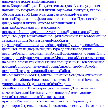
напольные покрытия
Виниловые
полы
Ковролин
Паркет
Искусственная трава
Аксессуары для
напольных покрытий и плитки
Подложка
Плинтусы, уголки,
обводы для труб
Плинтусы для сантехники
Фуги для
плитки
Порожки, профили для пола и плитки
Приспособления
для укладки плитки
Системы выравнивания
плитки
Аксессуары для напольных
покрытий
Реставрационные материалы
Двери и арки
Двери
входные
Двери межкомнатные
Арки межкомнатные
Москитные
сетки
Двери для бани и сауны
Коробки и
фурнитура
Наличники, коробки, доборы
Ручки дверные
Замки
дверные
Петли дверные
Фурнитура дверная
Доводчики
дверные
Окна и подоконники
Окна
Подоконники, отливы
Окна
мансардные
Фурнитура оконная
Мягкие окна
Москитные сетки
на окна
Жалюзи уличные
Пленки солнцезащитные
Крепежные
изделия
Саморезы, шурупы
Гвозди
Анкеры, дюбели
Скобы,
штифты
Перфорированный крепеж
Гайки,
шайбы
Заклепки
Болты, винты, шпильки
Хомуты
Химические
анкеры
Карабины
Фиксаторы арматуры
Шплинты
Пружины
универсальные
Отделка стен
Обои
Жидкие
обои
Фотообои
Штукатурки декоративные
Декоративный
камень
Скинали
Пленки самоклеящиеся
Армирующие
сетки
Стеновые панели
Уголки, маяки,
профили
Вагонка
Стеклохолсты, флизелин
Экраны для
радиаторов
Отделка потолка
Потолочные системы
Потолочные