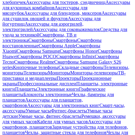
хлебопечек
Аксессуары для тостеров, сэндвичниц
Аксессуары
для кухонных комбайнов
Аксессуары для
мясорубок
Аксессуары для блендеров, миксеров
Аксессуары
для сушилок овощей и фруктов
Аксессуары для
йогуртниц
Аксессуары для аэрогрилей,
электрогрилей
Аксессуары для соковыжималок
Средства для
ухода за техникой
Смартфоны, ТВ и
электроника
Смартфоны
Смартфоны
Смартфоны
восстановленные
Смартфоны Apple
Смартфоны
Xiaomi
Смартфоны Samsung
Смартфоны Honor
Смартфоны
Huawei
Смартфоны POCO
Смартфоны Infinix
Смартфоны
Tecno
Смартфоны Realme
Смартфоны Samsung Galaxy S26
series
Кнопочные телефоны
Складные смартфоны
Телевизоры,
мониторы
Телевизоры
Мониторы
Мониторы-телевизоры
ТВ-
приставки и медиаплееры
Проекторы
Проекционные
экраны
Профессиональные дисплеи
Планшеты, электронные
книги
Планшеты
Электронные книги
Графические
планшеты
Блокноты электронные
Чехлы, бамперы для
планшетов
Аксессуары для планшетов,
смартфонов
Аксессуары для электронных книг
Смарт-часы,
аксессуары
Умные часы
Фитнес-браслеты
Умные часы
детские
Умные часы, фитнес-браслеты
Ремешки, аксессуары
для умных часов
Кабели для умных часов
Аксессуары для
смартфонов, планшетов
Зарядные устройства для телефонов,
планшетов
Чехлы, защитные стекла для телефонов
Чехлы для