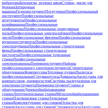
вибраторы
Бензорезы, резчики швов
Стойки, дрели для
бурения
Затирочные
машины
Гидроинструмент
Погрузчики
Профессиональный
инструмент
Профессиональные
шуруповерты
Профессиональные
шлифмашины
Профессиональные
перфораторы
Профессиональные циркулярные
пилы
Профессиональные электролобзики
Профессиональные
дрели
Профессиональные фрезеры
Профессиональные
мультиинструменты
Профессиональные
электрорубанки
Профессиональные строительные
фены
Профессиональные строительные
пистолеты
Профессиональные точильные
станки
Профессиональные
электроножницы
Пневмоинструмент
Наборы
профессионального электроинструмента
Строительное
оборудование
Компрессоры
Тепловые пушки
Пылесосы
профессиональные
Стружкоотсосы
Домкраты
Аксессуары для
компрессоров, пневмосистем
Системы пылеудаления для
электроинструмента
Пневмоинструмент
Станки и
оборудование
Деревообрабатывающие
станки
Ленточнопильные станки
Металлообрабатывающие
станки
Плиткорезные станки
Точильные
станки
Комплектующие для станков
Оснастка для
станков
Аксессуары для станков
Стружкоотсосы
Аксессуары