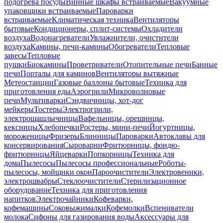
подогрева посуды
Винные шкафы встраиваемые
Вакуумные
упаковщики встраиваемые
Пароварки
встраиваемые
Климатическая техника
Вентиляторы
бытовые
Кондиционеры, сплит-системы
Охладители
воздуха
Водонагреватели
Увлажнители, очистители
воздуха
Камины, печи-камины
Обогреватели
Тепловые
завесы
Тепловые
пушки
Биокамины
Проветриватели
Отопительные печи
Банные
печи
Порталы для каминов
Вентиляторы вытяжные
Метеостанции
Газовые баллоны бытовые
Техника для
приготовления еды
Аэрогрили
Микроволновые
печи
Мультиварки
Сэндвичницы, хот-дог
мейкеры
Тостеры
Электрогрили,
электрошашлычницы
Вафельницы, орешницы,
кексницы
Хлебопечки
Ростеры, мини-печи
Йогуртницы,
мороженицы
Фризеры
Блинницы
Пароварки
Автоклавы для
консервирования
Сыроварни
Фритюрницы, фондю-
фритюрницы
Яйцеварки
Попкорницы
Техника для
дома
Пылесосы
Пылесосы профессиональные
Роботы-
пылесосы, мойщики окон
Пароочистители
Электровеники,
электрошвабры
Стеклоочистители
Стерилизационное
оборудование
Техника для приготовления
напитков
Электрочайники
Кофеварки,
кофемашины
Соковыжималки
Кофемолки
Вспениватели
молока
Сифоны для газирования воды
Аксессуары для