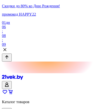
Скидки до 80% ко Дню Рождения!
промокод HAPPY22
01
дн
06
:
08
:
09
Каталог товаров