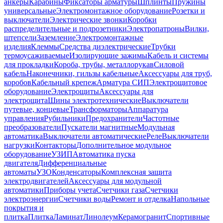
анкеры
Карабины
Фиксаторы арматуры
Шплинты
Пружины
универсальные
Электромонтажное оборудование
Розетки и
выключатели
Электрические звонки
Коробки
распределительные и подрозетники
Электропатроны
Вилки,
штепсели
Заземление
Электромонтажные
изделия
Клеммы
Средства диэлектрические
Трубки
термоусаживаемые
Изолирующие зажимы
Кабель и системы
для прокладки
Короба, трубы, металлорукав
Силовой
кабель
Наконечники, гильзы кабельные
Аксессуары для труб,
коробов
Кабельный крепеж
Арматура СИП
Электрощитовое
оборудование
Электрощиты
Аксессуары для
электрощита
Шины электротехнические
Выключатели
путевые, концевые
Трансформаторы
Аппаратура
управления
Рубильники
Предохранители
Частотные
преобразователи
Пускатели магнитные
Модульная
автоматика
Выключатели автоматические
Реле
Выключатели
нагрузки
Контакторы
Дополнительное модульное
оборудование
УЗИП
Автоматика пуска
двигателя
Дифференциальные
автоматы
УЗО
Конденсаторы
Комплексная защита
электродвигателей
Аксессуары для модульной
автоматики
Приборы учета
Счетчики газа
Счетчики
электроэнергии
Счетчики воды
Ремонт и отделка
Напольные
покрытия и
плитка
Плитка
Ламинат
Линолеум
Керамогранит
Спортивные