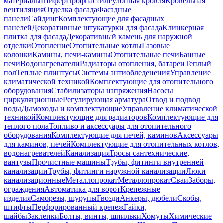
материалы
Шифер
Профнастил
Рулонная кровля
Кровельная
вентиляция
Отделка фасада
Фасадные
панели
Сайдинг
Комплектующие для фасадных
панелей
Декоративные штукатурки для фасада
Клинкерная
плитка для фасада
Декоративный камень для наружной
отделки
Отопление
Отопительные котлы
Газовые
колонки
Камины, печи-камины
Отопительные печи
Банные
печи
Водонагреватели
Радиаторы отопления, батареи
Теплый
пол
Теплые плинтусы
Системы антиобледенения
Управление
климатической техникой
Комплектующие для отопительного
оборудования
Стабилизаторы напряжения
Насосы
циркуляционные
Регулирующая арматура
Отвод и подвод
воды
Дымоходы и комплектующие
Управление климатической
техникой
Комплектующие для радиаторов
Комплектующие для
теплого пола
Топливо и аксессуары для отопительного
оборудования
Комплектующие для печей, каминов
Аксессуары
для каминов, печей
Комплектующие для отопительных котлов,
водонагревателей
Канализация
Тросы сантехнические,
вантузы
Прочистные машины
Трубы, фитинги внутренней
канализации
Трубы, фитинги наружной канализации
Люки
канализационные
Металлопрокат
Металлопрокат
Сваи
Заборы,
ограждения
Автоматика для ворот
Крепежные
изделия
Саморезы, шурупы
Гвозди
Анкеры, дюбели
Скобы,
штифты
Перфорированный крепеж
Гайки,
шайбы
Заклепки
Болты, винты, шпильки
Хомуты
Химические