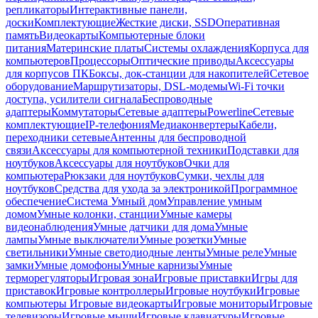
репликаторы
Интерактивные панели,
доски
Комплектующие
Жесткие диски, SSD
Оперативная
память
Видеокарты
Компьютерные блоки
питания
Материнские платы
Системы охлаждения
Корпуса для
компьютеров
Процессоры
Оптические приводы
Аксессуары
для корпусов ПК
Боксы, док-станции для накопителей
Сетевое
оборудование
Маршрутизаторы, DSL-модемы
Wi-Fi точки
доступа, усилители сигнала
Беспроводные
адаптеры
Коммутаторы
Сетевые адаптеры
Powerline
Сетевые
комплектующие
IP-телефония
Медиаконвертеры
Кабели,
переходники сетевые
Антенны для беспроводной
связи
Аксессуары для компьютерной техники
Подставки для
ноутбуков
Аксессуары для ноутбуков
Очки для
компьютера
Рюкзаки для ноутбуков
Сумки, чехлы для
ноутбуков
Средства для ухода за электроникой
Программное
обеспечение
Система Умный дом
Управление умным
домом
Умные колонки, станции
Умные камеры
видеонаблюдения
Умные датчики для дома
Умные
лампы
Умные выключатели
Умные розетки
Умные
светильники
Умные светодиодные ленты
Умные реле
Умные
замки
Умные домофоны
Умные карнизы
Умные
терморегуляторы
Игровая зона
Игровые приставки
Игры для
приставок
Игровые контроллеры
Игровые ноутбуки
Игровые
компьютеры
Игровые видеокарты
Игровые мониторы
Игровые
телевизоры
Игровые мыши
Игровые клавиатуры
Игровые