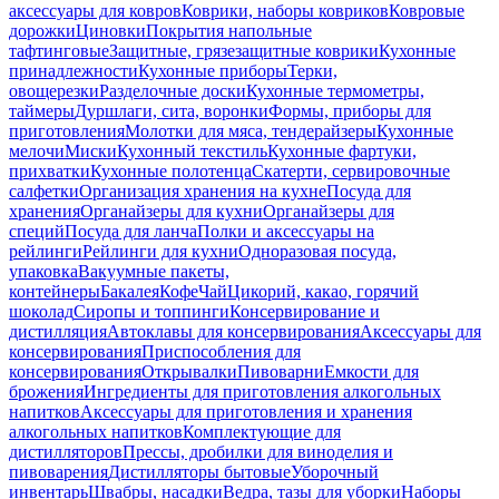
аксессуары для ковров
Коврики, наборы ковриков
Ковровые
дорожки
Циновки
Покрытия напольные
тафтинговые
Защитные, грязезащитные коврики
Кухонные
принадлежности
Кухонные приборы
Терки,
овощерезки
Разделочные доски
Кухонные термометры,
таймеры
Дуршлаги, сита, воронки
Формы, приборы для
приготовления
Молотки для мяса, тендерайзеры
Кухонные
мелочи
Миски
Кухонный текстиль
Кухонные фартуки,
прихватки
Кухонные полотенца
Скатерти, сервировочные
салфетки
Организация хранения на кухне
Посуда для
хранения
Органайзеры для кухни
Органайзеры для
специй
Посуда для ланча
Полки и аксессуары на
рейлинги
Рейлинги для кухни
Одноразовая посуда,
упаковка
Вакуумные пакеты,
контейнеры
Бакалея
Кофе
Чай
Цикорий, какао, горячий
шоколад
Сиропы и топпинги
Консервирование и
дистилляция
Автоклавы для консервирования
Аксессуары для
консервирования
Приспособления для
консервирования
Открывалки
Пивоварни
Емкости для
брожения
Ингредиенты для приготовления алкогольных
напитков
Аксессуары для приготовления и хранения
алкогольных напитков
Комплектующие для
дистилляторов
Прессы, дробилки для виноделия и
пивоварения
Дистилляторы бытовые
Уборочный
инвентарь
Швабры, насадки
Ведра, тазы для уборки
Наборы