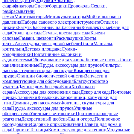
пылесосы, воздуходувки
Аэраторы,
скарификаторы
Снегоуборщики
Дровоколы
Сеялки,
разбрасыватели
семян
Минитракторы
Миникультиваторы
Мойки высокого
давления
Наборы садового электроинструмента
Отдых и
пикник
Батуты
Бассейны
Спа-бассейны
Комплекты мебели для
сада
Столы для сада
Стулья, кресла для сада
Качели
садовые
Гамаки, шезлонги
Раскладушки
Зонты,
тенты
Аксессуары для садовой мебели
Грили
Мангалы,
коптильни
Детская площадка
Сумки-
холодильники
Портативные колонки и
аудиосистемы
Оборудование для участка
Бытовые насосы
Люки
канализационные
Пруды, аксессуары для прудов
Фильтры,
насосы, стерилизаторы для прудов
Компрессоры для
прудов
Станции биологической очистки
Запчасти и
комплектующие для оборудования
Благоустройство
участка
Дачные дома
Беседки
Бани
Хозблоки и
сараи
Аксессуары для озеленения сада
Декор для сада
Почтовые
ящики, таблички
Козырьки
Скворечники, кормушки для
птиц
Домики для насекомых
Фонтаны, скульптуры для
сада
Пруды, аксессуары для прудов
Уличные
обогреватели
Уличные светильники
Противогололедные
реагенты
Декоративный щебень
Сад и огород
Поливочное
оборудование
Садовые опрыскиватели
Шланги для дома и
сада
Парники
Теплицы
Комплектующие для теплиц
Модульные