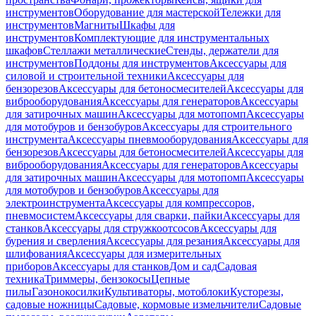
инструментов
Оборудование для мастерской
Тележки для
инструментов
Магниты
Шкафы для
инструментов
Комплектующие для инструментальных
шкафов
Стеллажи металлические
Стенды, держатели для
инструментов
Поддоны для инструментов
Аксессуары для
силовой и строительной техники
Аксессуары для
бензорезов
Аксессуары для бетоносмесителей
Аксессуары для
виброоборудования
Аксессуары для генераторов
Аксессуары
для затирочных машин
Аксессуары для мотопомп
Аксессуары
для мотобуров и бензобуров
Аксессуары для строительного
инструмента
Аксессуары пневмооборудования
Аксессуары для
бензорезов
Аксессуары для бетоносмесителей
Аксессуары для
виброоборудования
Аксессуары для генераторов
Аксессуары
для затирочных машин
Аксессуары для мотопомп
Аксессуары
для мотобуров и бензобуров
Аксессуары для
электроинструмента
Аксессуары для компрессоров,
пневмосистем
Аксессуары для сварки, пайки
Аксессуары для
станков
Аксессуары для стружкоотсосов
Аксессуары для
бурения и сверления
Аксессуары для резания
Аксессуары для
шлифования
Аксессуары для измерительных
приборов
Аксессуары для станков
Дом и сад
Садовая
техника
Триммеры, бензокосы
Цепные
пилы
Газонокосилки
Культиваторы, мотоблоки
Кусторезы,
садовые ножницы
Садовые, кормовые измельчители
Садовые