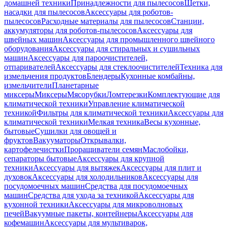
домашней техники
Принадлежности для пылесосов
Щетки,
насадки для пылесосов
Аксессуары для роботов-
пылесосов
Расходные материалы для пылесосов
Станции,
аккумуляторы для роботов-пылесосов
Аксессуары для
швейных машин
Аксессуары для промышленного швейного
оборудования
Аксессуары для стиральных и сушильных
машин
Аксессуары для пароочистителей,
отпаривателей
Аксессуары для стеклоочистителей
Техника для
измельчения продуктов
Блендеры
Кухонные комбайны,
измельчители
Планетарные
миксеры
Миксеры
Мясорубки
Ломтерезки
Комплектующие для
климатической техники
Управление климатической
техникой
Фильтры для климатической техники
Аксессуары для
климатической техники
Мелкая техника
Весы кухонные,
бытовые
Сушилки для овощей и
фруктов
Вакууматоры
Открывалки,
картофелечистки
Проращиватели семян
Маслобойки,
сепараторы бытовые
Аксессуары для крупной
техники
Аксессуары для вытяжек
Аксессуары для плит и
духовок
Аксессуары для холодильников
Аксессуары для
посудомоечных машин
Средства для посудомоечных
машин
Средства для ухода за техникой
Аксессуары для
кухонной техники
Аксессуары для микроволновых
печей
Вакуумные пакеты, контейнеры
Аксессуары для
кофемашин
Аксессуары для мультиварок,