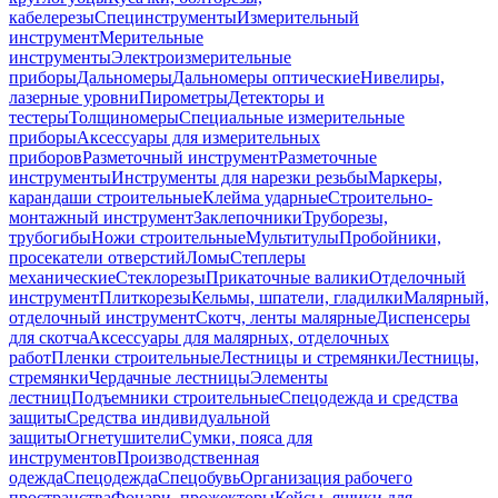
кабелерезы
Специнструменты
Измерительный
инструмент
Мерительные
инструменты
Электроизмерительные
приборы
Дальномеры
Дальномеры оптические
Нивелиры,
лазерные уровни
Пирометры
Детекторы и
тестеры
Толщиномеры
Специальные измерительные
приборы
Аксессуары для измерительных
приборов
Разметочный инструмент
Разметочные
инструменты
Инструменты для нарезки резьбы
Маркеры,
карандаши строительные
Клейма ударные
Строительно-
монтажный инструмент
Заклепочники
Труборезы,
трубогибы
Ножи строительные
Мультитулы
Пробойники,
просекатели отверстий
Ломы
Степлеры
механические
Стеклорезы
Прикаточные валики
Отделочный
инструмент
Плиткорезы
Кельмы, шпатели, гладилки
Малярный,
отделочный инструмент
Скотч, ленты малярные
Диспенсеры
для скотча
Аксессуары для малярных, отделочных
работ
Пленки строительные
Лестницы и стремянки
Лестницы,
стремянки
Чердачные лестницы
Элементы
лестниц
Подъемники строительные
Спецодежда и средства
защиты
Средства индивидуальной
защиты
Огнетушители
Сумки, пояса для
инструментов
Производственная
одежда
Спецодежда
Спецобувь
Организация рабочего
пространства
Фонари, прожекторы
Кейсы, ящики для