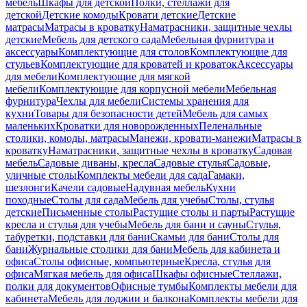
мебель
Шкафы для детской
Полки, стеллажи для
детской
Детские комоды
Кровати детские
Детские
матрасы
Матрасы в кроватку
Наматрасники, защитные чехлы
детские
Мебель для детского сада
Мебельная фурнитура и
аксессуары
Комплектующие для столов
Комплектующие для
стульев
Комплектующие для кроватей и кроваток
Аксессуары
для мебели
Комплектующие для мягкой
мебели
Комплектующие для корпусной мебели
Мебельная
фурнитура
Чехлы для мебели
Системы хранения для
кухни
Товары для безопасности детей
Мебель для самых
маленьких
Кроватки для новорожденных
Пеленальные
столики, комоды, матрасы
Манежи, кровати-манежи
Матрасы в
кроватку
Наматрасники, защитные чехлы в кроватку
Садовая
мебель
Садовые диваны, кресла
Садовые стулья
Садовые,
уличные столы
Комплекты мебели для сада
Гамаки,
шезлонги
Качели садовые
Надувная мебель
Кухни
походные
Столы для сада
Мебель для учебы
Столы, стулья
детские
Письменные столы
Растущие столы и парты
Растущие
кресла и стулья для учебы
Мебель для бани и сауны
Стулья,
табуретки, подставки для бани
Скамьи для бани
Столы для
бани
Журнальные столики для бани
Мебель для кабинета и
офиса
Столы офисные, компьютерные
Кресла, стулья для
офиса
Мягкая мебель для офиса
Шкафы офисные
Стеллажи,
полки для документов
Офисные тумбы
Комплекты мебели для
кабинета
Мебель для лоджии и балкона
Комплекты мебели для