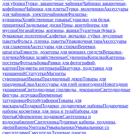
для уборки
Турки, заварочные чайники
Чайники заварочные,
кофейники
Чайники для плиты
Турки, молочники
Аксессуары
для чайников, электрочайников
Фильтры-
кувшины
Хозяйственные товары
Сушилки для белья,
прищепки
Гладильные доски
Урны, контейнеры для
мусора
Органайзеры, корзины, ящики
Туалетная бумага,
бумажные полотенца
Салфетки, мочалки, губки, мусорные
пакеты
Фольга, пленка, пакеты
Упаковочная тара
Аксессуары
для глажения
Аксессуары для стирки
Веревки,
шпагаты
Емкости, дозаторы для моющих средств
Вешалки-
плечики
Мешки хозяйственные
Сувениры
Копилки
Картины,
постеры
Фотоальбомы
Рамки для фотографий,
картин
Предметы интерьера
Шкатулки, подставки для
украшений
Статуэтки
Магниты
сувенирные
Иконы
Праздничный декор
Товары для
праздника
Елки
Аксессуары для елей новогодних
Новогодние
украшения
Светодиодные гирлянды, декорации
Светодиодные
фигуры, игрушки
Временные
татуировки
Фотобутафория
Товары для
маскарада
Подарки
Подарки, подарочные наборы
Подарочные
наборы косметики для лица и тела
Наборы для
бритья
Оформление подарков
Сантехника и
водоснабжение
Сантехника
Душевые кабины, поддоны,
двери
Ванны
Унитазы
Умывальники
Умывальники со
смесителями
Смесители
Душевые панели,