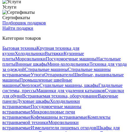
Услуги
Сертификаты
Подборщик подарков
Найти подарки
Категории товаров
Бытовая техника
Крупная техника для
кухни
Холодильники
Вытяжки
Кухонные
плиты
Морозильники
Посудомоечные машины
Настольные
плиты
Винные шкафы
Мини-холодильники
Техника для ухода
за одеждой
Стиральные машины
Стиральные машины
встраиваемые
Утюги
Отпариватели
Швейные, вышивальные
машины
Промышленные швейные
машины
Оверлоки
Сушильные машины, шкафы
Гладильные
системы, прессы
Машинки для удаления катышков
Сушилки
для обуви
Встраиваемая техника, оборудование
Варочные
панели
Духовые шкафы
Холодильники
встраиваемые
Посудомоечные машины
встраиваемые
Микроволновые печи
встраиваемые
Кофемашины встраиваемые
Комплекты
встраиваемой техники
Морозильники
встраиваемые
Измельчители пищевых отходов
Шкафы для