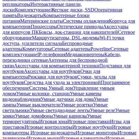
репликаторы
Интерактивные панели,
доски
Комплектующие
Жесткие диски, SSD
Оперативная
память
Видеокарты
Компьютерные блоки
питания
Материнские платы
Системы охлаждения
Корпуса для
компьютеров
Процессоры
Оптические приводы
Аксессуары
для корпусов ПК
Боксы, док-станции для накопителей
Сетевое
оборудование
Маршрутизаторы, DSL-модемы
Wi-Fi точки
доступа, усилители сигнала
Беспроводные
адаптеры
Коммутаторы
Сетевые адаптеры
Powerline
Сетевые
комплектующие
IP-телефония
Медиаконвертеры
Кабели,
переходники сетевые
Антенны для беспроводной
связи
Аксессуары для компьютерной техники
Подставки для
ноутбуков
Аксессуары для ноутбуков
Очки для
компьютера
Рюкзаки для ноутбуков
Сумки, чехлы для
ноутбуков
Средства для ухода за электроникой
Программное
обеспечение
Система Умный дом
Управление умным
домом
Умные колонки, станции
Умные камеры
видеонаблюдения
Умные датчики для дома
Умные
лампы
Умные выключатели
Умные розетки
Умные
светильники
Умные светодиодные ленты
Умные реле
Умные
замки
Умные домофоны
Умные карнизы
Умные
терморегуляторы
Игровая зона
Игровые приставки
Игры для
приставок
Игровые контроллеры
Игровые ноутбуки
Игровые
компьютеры
Игровые видеокарты
Игровые мониторы
Игровые
телевизоры
Игровые мыши
Игровые клавиатуры
Игровые