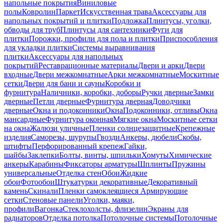
напольные покрытия
Виниловые
полы
Ковролин
Паркет
Искусственная трава
Аксессуары для
напольных покрытий и плитки
Подложка
Плинтусы, уголки,
обводы для труб
Плинтусы для сантехники
Фуги для
плитки
Порожки, профили для пола и плитки
Приспособления
для укладки плитки
Системы выравнивания
плитки
Аксессуары для напольных
покрытий
Реставрационные материалы
Двери и арки
Двери
входные
Двери межкомнатные
Арки межкомнатные
Москитные
сетки
Двери для бани и сауны
Коробки и
фурнитура
Наличники, коробки, доборы
Ручки дверные
Замки
дверные
Петли дверные
Фурнитура дверная
Доводчики
дверные
Окна и подоконники
Окна
Подоконники, отливы
Окна
мансардные
Фурнитура оконная
Мягкие окна
Москитные сетки
на окна
Жалюзи уличные
Пленки солнцезащитные
Крепежные
изделия
Саморезы, шурупы
Гвозди
Анкеры, дюбели
Скобы,
штифты
Перфорированный крепеж
Гайки,
шайбы
Заклепки
Болты, винты, шпильки
Хомуты
Химические
анкеры
Карабины
Фиксаторы арматуры
Шплинты
Пружины
универсальные
Отделка стен
Обои
Жидкие
обои
Фотообои
Штукатурки декоративные
Декоративный
камень
Скинали
Пленки самоклеящиеся
Армирующие
сетки
Стеновые панели
Уголки, маяки,
профили
Вагонка
Стеклохолсты, флизелин
Экраны для
радиаторов
Отделка потолка
Потолочные системы
Потолочные