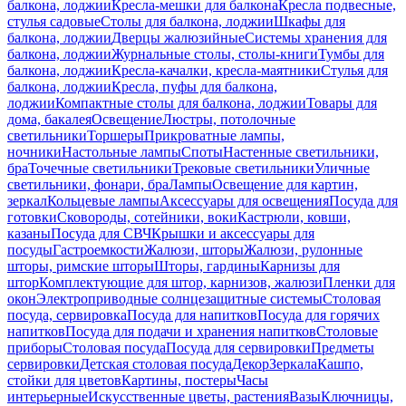
балкона, лоджии
Кресла-мешки для балкона
Кресла подвесные,
стулья садовые
Столы для балкона, лоджии
Шкафы для
балкона, лоджии
Дверцы жалюзийные
Системы хранения для
балкона, лоджии
Журнальные столы, столы-книги
Тумбы для
балкона, лоджии
Кресла-качалки, кресла-маятники
Стулья для
балкона, лоджии
Кресла, пуфы для балкона,
лоджии
Компактные столы для балкона, лоджии
Товары для
дома, бакалея
Освещение
Люстры, потолочные
светильники
Торшеры
Прикроватные лампы,
ночники
Настольные лампы
Споты
Настенные светильники,
бра
Точечные светильники
Трековые светильники
Уличные
светильники, фонари, бра
Лампы
Освещение для картин,
зеркал
Кольцевые лампы
Аксессуары для освещения
Посуда для
готовки
Сковороды, сотейники, воки
Кастрюли, ковши,
казаны
Посуда для СВЧ
Крышки и аксессуары для
посуды
Гастроемкости
Жалюзи, шторы
Жалюзи, рулонные
шторы, римские шторы
Шторы, гардины
Карнизы для
штор
Комплектующие для штор, карнизов, жалюзи
Пленки для
окон
Электроприводные солнцезащитные системы
Столовая
посуда, сервировка
Посуда для напитков
Посуда для горячих
напитков
Посуда для подачи и хранения напитков
Столовые
приборы
Столовая посуда
Посуда для сервировки
Предметы
сервировки
Детская столовая посуда
Декор
Зеркала
Кашпо,
стойки для цветов
Картины, постеры
Часы
интерьерные
Искусственные цветы, растения
Вазы
Ключницы,