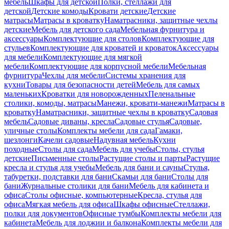
мебель
Шкафы для детской
Полки, стеллажи для
детской
Детские комоды
Кровати детские
Детские
матрасы
Матрасы в кроватку
Наматрасники, защитные чехлы
детские
Мебель для детского сада
Мебельная фурнитура и
аксессуары
Комплектующие для столов
Комплектующие для
стульев
Комплектующие для кроватей и кроваток
Аксессуары
для мебели
Комплектующие для мягкой
мебели
Комплектующие для корпусной мебели
Мебельная
фурнитура
Чехлы для мебели
Системы хранения для
кухни
Товары для безопасности детей
Мебель для самых
маленьких
Кроватки для новорожденных
Пеленальные
столики, комоды, матрасы
Манежи, кровати-манежи
Матрасы в
кроватку
Наматрасники, защитные чехлы в кроватку
Садовая
мебель
Садовые диваны, кресла
Садовые стулья
Садовые,
уличные столы
Комплекты мебели для сада
Гамаки,
шезлонги
Качели садовые
Надувная мебель
Кухни
походные
Столы для сада
Мебель для учебы
Столы, стулья
детские
Письменные столы
Растущие столы и парты
Растущие
кресла и стулья для учебы
Мебель для бани и сауны
Стулья,
табуретки, подставки для бани
Скамьи для бани
Столы для
бани
Журнальные столики для бани
Мебель для кабинета и
офиса
Столы офисные, компьютерные
Кресла, стулья для
офиса
Мягкая мебель для офиса
Шкафы офисные
Стеллажи,
полки для документов
Офисные тумбы
Комплекты мебели для
кабинета
Мебель для лоджии и балкона
Комплекты мебели для