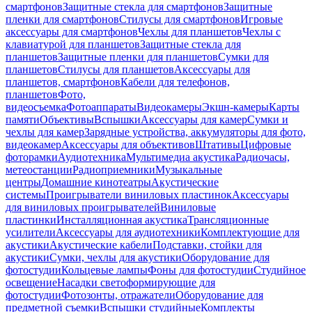
смартфонов
Защитные стекла для смартфонов
Защитные
пленки для смартфонов
Стилусы для смартфонов
Игровые
аксессуары для смартфонов
Чехлы для планшетов
Чехлы с
клавиатурой для планшетов
Защитные стекла для
планшетов
Защитные пленки для планшетов
Сумки для
планшетов
Стилусы для планшетов
Аксессуары для
планшетов, смартфонов
Кабели для телефонов,
планшетов
Фото,
видеосъемка
Фотоаппараты
Видеокамеры
Экшн-камеры
Карты
памяти
Объективы
Вспышки
Аксессуары для камер
Сумки и
чехлы для камер
Зарядные устройства, аккумуляторы для фото,
видеокамер
Аксессуары для объективов
Штативы
Цифровые
фоторамки
Аудиотехника
Мультимедиа акустика
Радиочасы,
метеостанции
Радиоприемники
Музыкальные
центры
Домашние кинотеатры
Акустические
системы
Проигрыватели виниловых пластинок
Аксессуары
для виниловых проигрывателей
Виниловые
пластинки
Инсталляционная акустика
Трансляционные
усилители
Аксессуары для аудиотехники
Комплектующие для
акустики
Акустические кабели
Подставки, стойки для
акустики
Сумки, чехлы для акустики
Оборудование для
фотостудии
Кольцевые лампы
Фоны для фотостудии
Студийное
освещение
Насадки светоформирующие для
фотостудии
Фотозонты, отражатели
Оборудование для
предметной съемки
Вспышки студийные
Комплекты