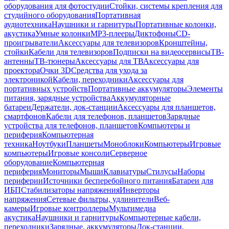
оборудования для фотостудии
Стойки, системы крепления для
студийного оборудования
Портативная
аудиотехника
Наушники и гарнитуры
Портативные колонки,
акустика
Умные колонки
MP3-плееры
Диктофоны
CD-
проигрыватели
Аксессуары для телевизоров
Кронштейны,
стойки
Кабели для телевизоров
Подписки на видеосервисы
ТВ-
антенны
ТВ-тюнеры
Аксессуары для ТВ
Аксессуары для
проектора
Очки 3D
Средства для ухода за
электроникой
Кабели, переходники
Аксессуары для
портативных устройств
Портативные аккумуляторы
Элементы
питания, зарядные устройства
Аккумуляторные
батареи
Держатели, док-станции
Аксессуары для планшетов,
смартфонов
Кабели для телефонов, планшетов
Зарядные
устройства для телефонов, планшетов
Компьютеры и
периферия
Компьютерная
техника
Ноутбуки
Планшеты
Моноблоки
Компьютеры
Игровые
компьютеры
Игровые консоли
Серверное
оборудование
Компьютерная
периферия
Мониторы
Мыши
Клавиатуры
Стилусы
Наборы
периферии
Источники бесперебойного питания
Батареи для
ИБП
Стабилизаторы напряжения
Инверторы
напряжения
Сетевые фильтры, удлинители
Веб-
камеры
Игровые контроллеры
Мультимедиа
акустика
Наушники и гарнитуры
Компьютерные кабели,
переходники
Зарядные, аккумуляторы
Док-станции,