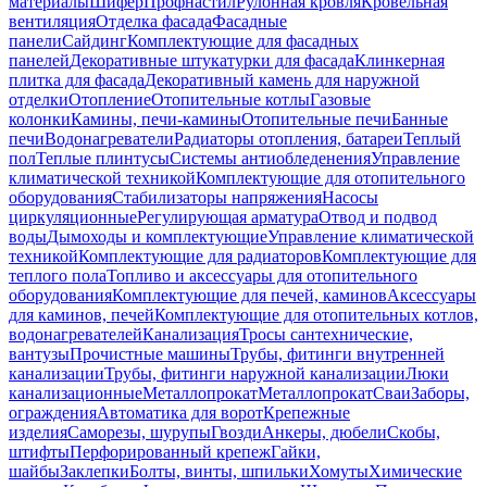
материалы
Шифер
Профнастил
Рулонная кровля
Кровельная
вентиляция
Отделка фасада
Фасадные
панели
Сайдинг
Комплектующие для фасадных
панелей
Декоративные штукатурки для фасада
Клинкерная
плитка для фасада
Декоративный камень для наружной
отделки
Отопление
Отопительные котлы
Газовые
колонки
Камины, печи-камины
Отопительные печи
Банные
печи
Водонагреватели
Радиаторы отопления, батареи
Теплый
пол
Теплые плинтусы
Системы антиобледенения
Управление
климатической техникой
Комплектующие для отопительного
оборудования
Стабилизаторы напряжения
Насосы
циркуляционные
Регулирующая арматура
Отвод и подвод
воды
Дымоходы и комплектующие
Управление климатической
техникой
Комплектующие для радиаторов
Комплектующие для
теплого пола
Топливо и аксессуары для отопительного
оборудования
Комплектующие для печей, каминов
Аксессуары
для каминов, печей
Комплектующие для отопительных котлов,
водонагревателей
Канализация
Тросы сантехнические,
вантузы
Прочистные машины
Трубы, фитинги внутренней
канализации
Трубы, фитинги наружной канализации
Люки
канализационные
Металлопрокат
Металлопрокат
Сваи
Заборы,
ограждения
Автоматика для ворот
Крепежные
изделия
Саморезы, шурупы
Гвозди
Анкеры, дюбели
Скобы,
штифты
Перфорированный крепеж
Гайки,
шайбы
Заклепки
Болты, винты, шпильки
Хомуты
Химические