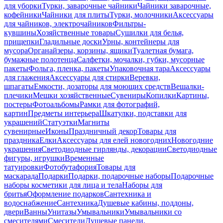
для уборки
Турки, заварочные чайники
Чайники заварочные,
кофейники
Чайники для плиты
Турки, молочники
Аксессуары
для чайников, электрочайников
Фильтры-
кувшины
Хозяйственные товары
Сушилки для белья,
прищепки
Гладильные доски
Урны, контейнеры для
мусора
Органайзеры, корзины, ящики
Туалетная бумага,
бумажные полотенца
Салфетки, мочалки, губки, мусорные
пакеты
Фольга, пленка, пакеты
Упаковочная тара
Аксессуары
для глажения
Аксессуары для стирки
Веревки,
шпагаты
Емкости, дозаторы для моющих средств
Вешалки-
плечики
Мешки хозяйственные
Сувениры
Копилки
Картины,
постеры
Фотоальбомы
Рамки для фотографий,
картин
Предметы интерьера
Шкатулки, подставки для
украшений
Статуэтки
Магниты
сувенирные
Иконы
Праздничный декор
Товары для
праздника
Елки
Аксессуары для елей новогодних
Новогодние
украшения
Светодиодные гирлянды, декорации
Светодиодные
фигуры, игрушки
Временные
татуировки
Фотобутафория
Товары для
маскарада
Подарки
Подарки, подарочные наборы
Подарочные
наборы косметики для лица и тела
Наборы для
бритья
Оформление подарков
Сантехника и
водоснабжение
Сантехника
Душевые кабины, поддоны,
двери
Ванны
Унитазы
Умывальники
Умывальники со
смесителями
Смесители
Душевые панели,