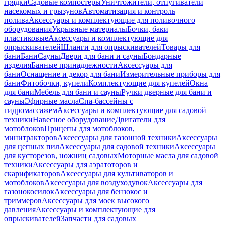
грядки
Садовые компостеры
Уничтожители, отпугиватели
насекомых и грызунов
Автоматизация и контроль
полива
Аксессуары и комплектующие для поливочного
оборудования
Укрывные материалы
Бочки, баки
пластиковые
Аксессуары и комплектующие для
опрыскивателей
Шланги для опрыскивателей
Товары для
бани
Бани
Сауны
Двери для бани и сауны
Бондарные
изделия
Банные принадлежности
Аксессуары для
бани
Оснащение и декор для бани
Измерительные приборы для
бани
Фитобочки, купели
Комплектующие для купелей
Окна
для бани
Мебель для бани и сауны
Ручки дверные для бани и
сауны
Эфирные масла
Спа-бассейны с
гидромассажем
Аксессуары и комплектующие для садовой
техники
Навесное оборудование
Двигатели для
мотоблоков
Прицепы для мотоблоков,
минитракторов
Аксессуары для газонной техники
Аксессуары
для цепных пил
Аксессуары для садовой техники
Аксессуары
для кусторезов, ножниц садовых
Моторные масла для садовой
техники
Аксессуары для аэратоторов и
скарификаторов
Аксессуары для культиваторов и
мотоблоков
Аксессуары для воздуходувок
Аксессуары для
газонокосилок
Аксессуары для бензокос и
триммеров
Аксессуары для моек высокого
давления
Аксессуары и комплектующие для
опрыскивателей
Запчасти для садовых