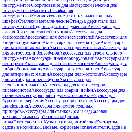
инструментов
Оборудование для мастерской
Тележки для
инструментов
Магниты
Шкафы для
инструментов
Комплектующие для инструментальных
шкафов
Стеллажи металлические
Стенды, держатели для
инструментов
Поддоны для инструментов
Аксессуары для
силовой и строительной техники
Аксессуары для
бензорезов
Аксессуары для бетоносмесителей
Аксессуары для
виброоборудования
Аксессуары для генераторов
Аксессуары
для затирочных машин
Аксессуары для мотопомп
Аксессуары
для мотобуров и бензобуров
Аксессуары для строительного
инструмента
Аксессуары пневмооборудования
Аксессуары для
бензорезов
Аксессуары для бетоносмесителей
Аксессуары для
виброоборудования
Аксессуары для генераторов
Аксессуары
для затирочных машин
Аксессуары для мотопомп
Аксессуары
для мотобуров и бензобуров
Аксессуары для
электроинструмента
Аксессуары для компрессоров,
пневмосистем
Аксессуары для сварки, пайки
Аксессуары для
станков
Аксессуары для стружкоотсосов
Аксессуары для
бурения и сверления
Аксессуары для резания
Аксессуары для
шлифования
Аксессуары для измерительных
приборов
Аксессуары для станков
Дом и сад
Садовая
техника
Триммеры, бензокосы
Цепные
пилы
Газонокосилки
Культиваторы, мотоблоки
Кусторезы,
садовые ножницы
Садовые, кормовые измельчители
Садовые