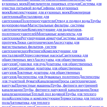
кухонных моек
Измельчители пищевых отходов
Системы для
очистки питьевой воды
Сифоны для кухонных
моек
Комплектующие для кухонных моек
Инженерная
сантехника
Инсталляции для
сантехники
Полотенцесушители
Отвод и подвод воды
Трубы
водопроводные
Магистральные фильтры, системы
сантехнические
Комплектующие для радиаторов,
полотенцесушителей
Монтажные комплекты для
сантехники
Регулирующая арматура
Системы защиты от
протечек
Люки сантехнические
Аксессуары для
магистральных фильтров, систем
сантехнических
Фитинги
Комплектующие для
инсталляций
Опрессовочные насосы
Сантехника для
общественных мест
Аксессуары для общественных
санузлов
Сушилки для рук
Дозаторы для общественных
санузлов
Сенсорные дозаторы для общественных
санузлов
Локтевые дозаторы для общественных
санузлов
Диспенсеры для бумажных полотенец
Диспенсеры
для туалетной бумаги
Канализация
Тросы сантехнические,
вантузы
Прочистные машины
Трубы, фитинги внутренней
канализации
Трубы, фитинги наружной канализации
Люки
канализационные
Теплый пол водяной
Трубы для теплого
пола
Коллекторы и комплектующие
Термостатика для теплого
пола
Автоматика для теплого
пола
Строительство
Строительные смеси и грунтовки
Клеевые