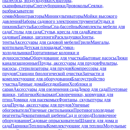
пылесосы, воздуходувки
Аэраторы,
скарификаторы
Снегоуборщики
Дровоколы
Сеялки,
разбрасыватели
семян
Минитракторы
Миникультиваторы
Мойки высокого
давления
Наборы садового электроинструмента
Отдых и
пикник
Батуты
Бассейны
Спа-бассейны
Комплекты мебели для
сада
Столы для сада
Стулья, кресла для сада
Качели
садовые
Гамаки, шезлонги
Раскладушки
Зонты,
тенты
Аксессуары для садовой мебели
Грили
Мангалы,
коптильни
Детская площадка
Сумки-
холодильники
Портативные колонки и
аудиосистемы
Оборудование для участка
Бытовые насосы
Люки
канализационные
Пруды, аксессуары для прудов
Фильтры,
насосы, стерилизаторы для прудов
Компрессоры для
прудов
Станции биологической очистки
Запчасти и
комплектующие для оборудования
Благоустройство
участка
Дачные дома
Беседки
Бани
Хозблоки и
сараи
Аксессуары для озеленения сада
Декор для сада
Почтовые
ящики, таблички
Козырьки
Скворечники, кормушки для
птиц
Домики для насекомых
Фонтаны, скульптуры для
сада
Пруды, аксессуары для прудов
Уличные
обогреватели
Уличные светильники
Противогололедные
реагенты
Декоративный щебень
Сад и огород
Поливочное
оборудование
Садовые опрыскиватели
Шланги для дома и
сада
Парники
Теплицы
Комплектующие для теплиц
Модульные