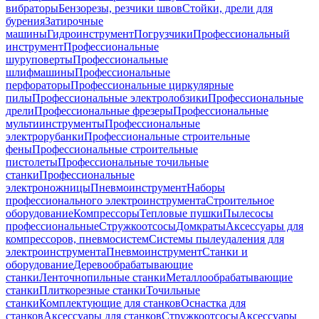
вибраторы
Бензорезы, резчики швов
Стойки, дрели для
бурения
Затирочные
машины
Гидроинструмент
Погрузчики
Профессиональный
инструмент
Профессиональные
шуруповерты
Профессиональные
шлифмашины
Профессиональные
перфораторы
Профессиональные циркулярные
пилы
Профессиональные электролобзики
Профессиональные
дрели
Профессиональные фрезеры
Профессиональные
мультиинструменты
Профессиональные
электрорубанки
Профессиональные строительные
фены
Профессиональные строительные
пистолеты
Профессиональные точильные
станки
Профессиональные
электроножницы
Пневмоинструмент
Наборы
профессионального электроинструмента
Строительное
оборудование
Компрессоры
Тепловые пушки
Пылесосы
профессиональные
Стружкоотсосы
Домкраты
Аксессуары для
компрессоров, пневмосистем
Системы пылеудаления для
электроинструмента
Пневмоинструмент
Станки и
оборудование
Деревообрабатывающие
станки
Ленточнопильные станки
Металлообрабатывающие
станки
Плиткорезные станки
Точильные
станки
Комплектующие для станков
Оснастка для
станков
Аксессуары для станков
Стружкоотсосы
Аксессуары