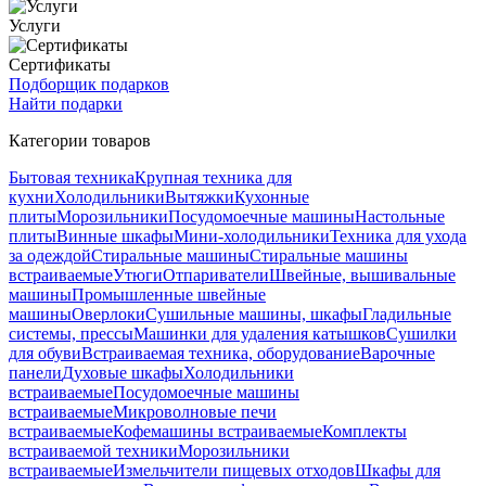
Услуги
Сертификаты
Подборщик подарков
Найти подарки
Категории товаров
Бытовая техника
Крупная техника для
кухни
Холодильники
Вытяжки
Кухонные
плиты
Морозильники
Посудомоечные машины
Настольные
плиты
Винные шкафы
Мини-холодильники
Техника для ухода
за одеждой
Стиральные машины
Стиральные машины
встраиваемые
Утюги
Отпариватели
Швейные, вышивальные
машины
Промышленные швейные
машины
Оверлоки
Сушильные машины, шкафы
Гладильные
системы, прессы
Машинки для удаления катышков
Сушилки
для обуви
Встраиваемая техника, оборудование
Варочные
панели
Духовые шкафы
Холодильники
встраиваемые
Посудомоечные машины
встраиваемые
Микроволновые печи
встраиваемые
Кофемашины встраиваемые
Комплекты
встраиваемой техники
Морозильники
встраиваемые
Измельчители пищевых отходов
Шкафы для