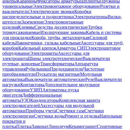
анкеры
Карабины
Фиксаторы арматуры
Шплинты
Пружины
универсальные
Электромонтажное оборудование
Розетки и
выключатели
Электрические звонки
Коробки
распределительные и подрозетники
Электропатроны
Вилки,
штепсели
Заземление
Электромонтажные
изделия
Клеммы
Средства диэлектрические
Трубки
термоусаживаемые
Изолирующие зажимы
Кабель и системы
для прокладки
Короба, трубы, металлорукав
Силовой
кабель
Наконечники, гильзы кабельные
Аксессуары для труб,
коробов
Кабельный крепеж
Арматура СИП
Электрощитовое
оборудование
Электрощиты
Аксессуары для
электрощита
Шины электротехнические
Выключатели
путевые, концевые
Трансформаторы
Аппаратура
управления
Рубильники
Предохранители
Частотные
преобразователи
Пускатели магнитные
Модульная
автоматика
Выключатели автоматические
Реле
Выключатели
нагрузки
Контакторы
Дополнительное модульное
оборудование
УЗИП
Автоматика пуска
двигателя
Дифференциальные
автоматы
УЗО
Конденсаторы
Комплексная защита
электродвигателей
Аксессуары для модульной
автоматики
Приборы учета
Счетчики газа
Счетчики
электроэнергии
Счетчики воды
Ремонт и отделка
Напольные
покрытия и
плитка
Плитка
Ламинат
Линолеум
Керамогранит
Спортивные