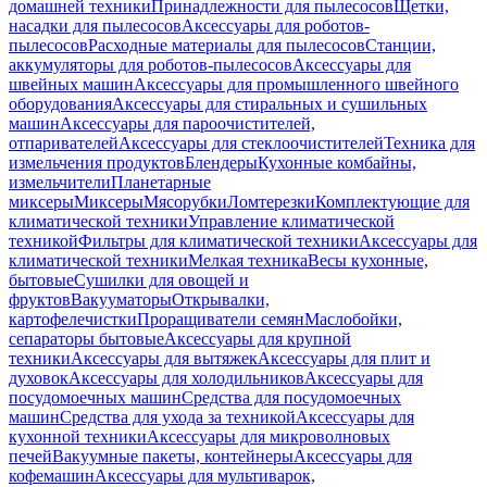
домашней техники
Принадлежности для пылесосов
Щетки,
насадки для пылесосов
Аксессуары для роботов-
пылесосов
Расходные материалы для пылесосов
Станции,
аккумуляторы для роботов-пылесосов
Аксессуары для
швейных машин
Аксессуары для промышленного швейного
оборудования
Аксессуары для стиральных и сушильных
машин
Аксессуары для пароочистителей,
отпаривателей
Аксессуары для стеклоочистителей
Техника для
измельчения продуктов
Блендеры
Кухонные комбайны,
измельчители
Планетарные
миксеры
Миксеры
Мясорубки
Ломтерезки
Комплектующие для
климатической техники
Управление климатической
техникой
Фильтры для климатической техники
Аксессуары для
климатической техники
Мелкая техника
Весы кухонные,
бытовые
Сушилки для овощей и
фруктов
Вакууматоры
Открывалки,
картофелечистки
Проращиватели семян
Маслобойки,
сепараторы бытовые
Аксессуары для крупной
техники
Аксессуары для вытяжек
Аксессуары для плит и
духовок
Аксессуары для холодильников
Аксессуары для
посудомоечных машин
Средства для посудомоечных
машин
Средства для ухода за техникой
Аксессуары для
кухонной техники
Аксессуары для микроволновых
печей
Вакуумные пакеты, контейнеры
Аксессуары для
кофемашин
Аксессуары для мультиварок,