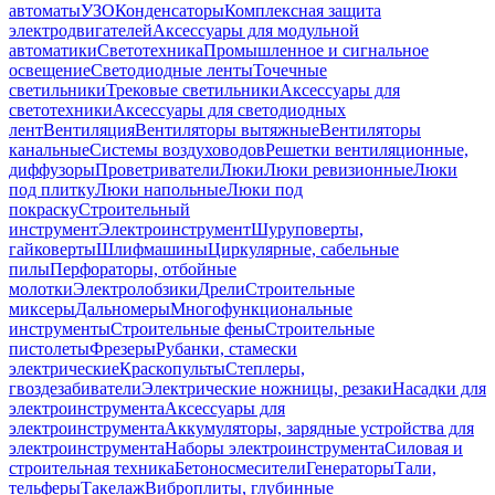
автоматы
УЗО
Конденсаторы
Комплексная защита
электродвигателей
Аксессуары для модульной
автоматики
Светотехника
Промышленное и сигнальное
освещение
Светодиодные ленты
Точечные
светильники
Трековые светильники
Аксессуары для
светотехники
Аксессуары для светодиодных
лент
Вентиляция
Вентиляторы вытяжные
Вентиляторы
канальные
Системы воздуховодов
Решетки вентиляционные,
диффузоры
Проветриватели
Люки
Люки ревизионные
Люки
под плитку
Люки напольные
Люки под
покраску
Строительный
инструмент
Электроинструмент
Шуруповерты,
гайковерты
Шлифмашины
Циркулярные, сабельные
пилы
Перфораторы, отбойные
молотки
Электролобзики
Дрели
Строительные
миксеры
Дальномеры
Многофункциональные
инструменты
Строительные фены
Строительные
пистолеты
Фрезеры
Рубанки, стамески
электрические
Краскопульты
Степлеры,
гвоздезабиватели
Электрические ножницы, резаки
Насадки для
электроинструмента
Аксессуары для
электроинструмента
Аккумуляторы, зарядные устройства для
электроинструмента
Наборы электроинструмента
Силовая и
строительная техника
Бетоносмесители
Генераторы
Тали,
тельферы
Такелаж
Виброплиты, глубинные