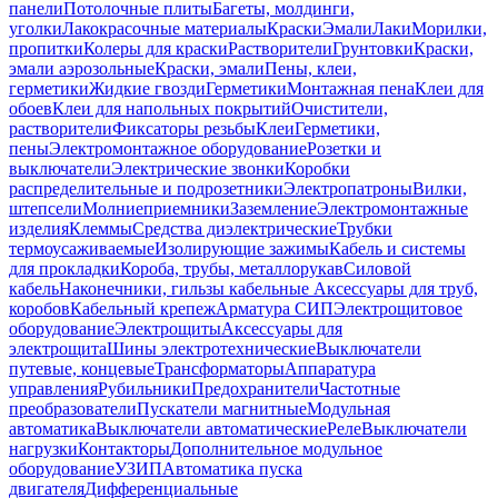
панели
Потолочные плиты
Багеты, молдинги,
уголки
Лакокрасочные материалы
Краски
Эмали
Лаки
Морилки,
пропитки
Колеры для краски
Растворители
Грунтовки
Краски,
эмали аэрозольные
Краски, эмали
Пены, клеи,
герметики
Жидкие гвозди
Герметики
Монтажная пена
Клеи для
обоев
Клеи для напольных покрытий
Очистители,
растворители
Фиксаторы резьбы
Клеи
Герметики,
пены
Электромонтажное оборудование
Розетки и
выключатели
Электрические звонки
Коробки
распределительные и подрозетники
Электропатроны
Вилки,
штепсели
Молниеприемники
Заземление
Электромонтажные
изделия
Клеммы
Средства диэлектрические
Трубки
термоусаживаемые
Изолирующие зажимы
Кабель и системы
для прокладки
Короба, трубы, металлорукав
Силовой
кабель
Наконечники, гильзы кабельные
Аксессуары для труб,
коробов
Кабельный крепеж
Арматура СИП
Электрощитовое
оборудование
Электрощиты
Аксессуары для
электрощита
Шины электротехнические
Выключатели
путевые, концевые
Трансформаторы
Аппаратура
управления
Рубильники
Предохранители
Частотные
преобразователи
Пускатели магнитные
Модульная
автоматика
Выключатели автоматические
Реле
Выключатели
нагрузки
Контакторы
Дополнительное модульное
оборудование
УЗИП
Автоматика пуска
двигателя
Дифференциальные