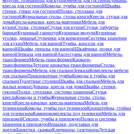
модули
Столешницы для кухни
Мебель для гостиной
Диваны,
кресла для гостиной
Комоды, тумбы для гостиной
Шкафы,
стенки, горки для гостиной
Полки, стеллажи для
гостиной
Журнальные столы, столы-книги
Кресла, стулья для
дома
Кресла-качалки, кресла-маятники
Мебель для
кухни
Столы, столики
Стулья для кухни
Стулья, табуреты
барные
Кухонный гарнитур
Кухонные модули
Кухонные
уголки, диваны
Стульчики для кормления
Системы хранения
для кухни
Мебель для ванной
Тумбы, консоли для
ванной
Шкафы, пеналы для ванной
Шкафчики, полки для
ванной
Зеркала для ванной
Аксессуары для ванной
Мебель-
трансформер
Мебель-трансформер
Кровати-
трансформеры
Детские кроватки-трансформеры
Столы-
трансформеры
Мебель для спальни
Зеркала
Комплекты мебели
для спальни
Прикроватные тумбы
Комоды и тумбы для
спальни
Туалетные столики
Шкафы для спальни
Мебель для
жилых комнат
Диваны, кресла для дома
Шкафы, стенки,
секции
Полки, стеллажи, системы хранения
Стулья,
кресла
Комоды и тумбы
Журнальные столы, столы-
книги
Кресла-качалки, кресла-маятники
Мебель для
телевизора
Комоды, тумбы под телевизор
Кронштейны, стойки
для телевизора
Каминокомплекты под телевизор
Мебель для
прихожей
Секции, тумбы в прихожую
Полки и системы
хранения в прихожую
Вешалки, подставки для
зонтов
Банкетки, скамьи
Ключницы, газетницы
Детская