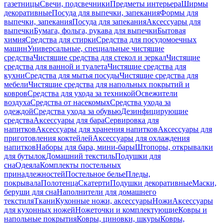
газетницы
Свечи, подсвечники
Предметы интерьера
Ширмы
декоративные
Посуда для выпечки, запекания
Формы для
выпечки, запекания
Посуда для запекания
Аксессуары для
выпечки
Бумага, фольга, рукава для выпечки
Бытовая
химия
Средства для стирки
Средства для посудомоечных
машин
Универсальные, специальные чистящие
средства
Чистящие средства для стекол и зеркал
Чистящие
средства для ванной и туалета
Чистящие средства для
кухни
Средства для мытья посуды
Чистящие средства для
мебели
Чистящие средства для напольных покрытий и
ковров
Средства для ухода за техникой
Освежители
воздуха
Средства от насекомых
Средства ухода за
одеждой
Средства ухода за обувью
Дезинфицирующие
средства
Аксессуары для бара
Сервировка для
напитков
Аксессуары для хранения напитков
Аксессуары для
приготовления коктейлей
Аксессуары для охлаждения
напитков
Наборы для бара, мини-бары
Штопоры, открывалки
для бутылок
Домашний текстиль
Подушки для
сна
Одеяла
Комплекты постельных
принадлежностей
Постельное белье
Пледы,
покрывала
Полотенца
Скатерти
Подушки декоративные
Маски,
беруши для сна
Наполнители для домашнего
текстиля
Ткани
Кухонные ножи, аксессуары
Ножи
Аксессуары
для кухонных ножей
Ножеточки и комплектующие
Ковры и
напольные покрытия
Ковры, циновки, шкуры
Ковры,