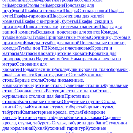
геймерские
Столы геймерские
Подставки для
ноутбуков
Шкафы и стеллажи
Шкафы
Стенки, горки
Шкафы-
купе
Шкафы-гармошки
Шкафы-пеналы для жилой
комнаты
Шкафы с витриной, буфеты
Шкафы, секции в
прихожую
Полки, стеллажи, системы хранения
Шкафы для
ванной комнаты
Вешалки, подставки для зонтов
Комоды,
тумбы
Комоды
Тумбы
Прикроватные тумбы
Обувницы, тумбы в
прихожую
Комоды, тумбы для ванной
Пеленальные столики,
комоды
Тумбы под ТВ
Комоды пластиковые
Кровати и
матрасы
Матрасы
Кровати
Детские кровати
Кроватки для
новорожденных
Надувная мебель
Наматрасники, чехлы на
матрас
Основания для
кроватей
Подматрасники
Раскладушки
Кровати-трансформеры,
шкафы-кровати
Кровати-домики
Столы
Кухонные
столы
Барные столы
Столы письменные,
компьютерные
Детские столы
Туалетные столики
Журнальные
столы
Садовые столы
Растущие столы и парты
Столы,
журнальные столики для бани
Приставные
столики
Консольные столики
Обеденные группы
Столы-
книги
Стулья
Кухонные стулья, табуреты
Барные стулья,
табуреты
Компьютерные кресла, стулья
Геймерские
кресла
Детские стулья, табуреты
Банкетки, скамьи
Садовые
кресла, стулья, табуреты
Стулья, табуреты для бани
Стульчики
для кормления
Кухня
Кухонный гарнитур
Кухонные