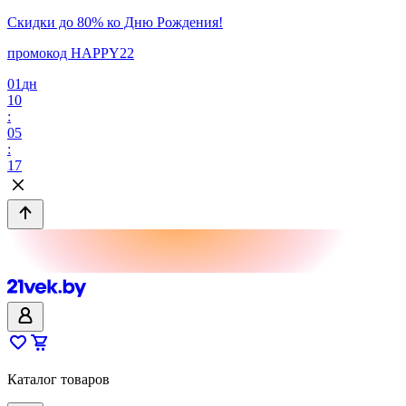
Скидки до 80% ко Дню Рождения!
промокод HAPPY22
01
дн
10
:
05
:
17
Каталог товаров