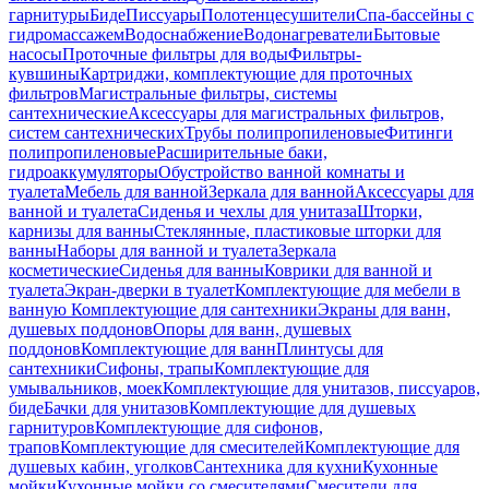
гарнитуры
Биде
Писсуары
Полотенцесушители
Спа-бассейны с
гидромассажем
Водоснабжение
Водонагреватели
Бытовые
насосы
Проточные фильтры для воды
Фильтры-
кувшины
Картриджи, комплектующие для проточных
фильтров
Магистральные фильтры, системы
сантехнические
Аксессуары для магистральных фильтров,
систем сантехнических
Трубы полипропиленовые
Фитинги
полипропиленовые
Расширительные баки,
гидроаккумуляторы
Обустройство ванной комнаты и
туалета
Мебель для ванной
Зеркала для ванной
Аксессуары для
ванной и туалета
Сиденья и чехлы для унитаза
Шторки,
карнизы для ванны
Стеклянные, пластиковые шторки для
ванны
Наборы для ванной и туалета
Зеркала
косметические
Сиденья для ванны
Коврики для ванной и
туалета
Экран-дверки в туалет
Комплектующие для мебели в
ванную
Комплектующие для сантехники
Экраны для ванн,
душевых поддонов
Опоры для ванн, душевых
поддонов
Комплектующие для ванн
Плинтусы для
сантехники
Сифоны, трапы
Комплектующие для
умывальников, моек
Комплектующие для унитазов, писсуаров,
биде
Бачки для унитазов
Комплектующие для душевых
гарнитуров
Комплектующие для сифонов,
трапов
Комплектующие для смесителей
Комплектующие для
душевых кабин, уголков
Сантехника для кухни
Кухонные
мойки
Кухонные мойки со смесителями
Смесители для