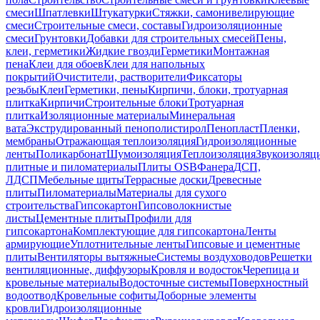
смеси
Шпатлевки
Штукатурки
Стяжки, самонивелирующие
смеси
Строительные смеси, составы
Гидроизоляционные
смеси
Грунтовки
Добавки для строительных смесей
Пены,
клеи, герметики
Жидкие гвозди
Герметики
Монтажная
пена
Клеи для обоев
Клеи для напольных
покрытий
Очистители, растворители
Фиксаторы
резьбы
Клеи
Герметики, пены
Кирпичи, блоки, тротуарная
плитка
Кирпичи
Строительные блоки
Тротуарная
плитка
Изоляционные материалы
Минеральная
вата
Экструдированный пенополистирол
Пенопласт
Пленки,
мембраны
Отражающая теплоизоляция
Гидроизоляционные
ленты
Поликарбонат
Шумоизоляция
Теплоизоляция
Звукоизоляц
плитные и пиломатериалы
Плиты OSB
Фанера
ДСП,
ЛДСП
Мебельные щиты
Террасные доски
Древесные
плиты
Пиломатериалы
Материалы для сухого
строительства
Гипсокартон
Гипсоволокнистые
листы
Цементные плиты
Профили для
гипсокартона
Комплектующие для гипсокартона
Ленты
армирующие
Уплотнительные ленты
Гипсовые и цементные
плиты
Вентиляторы вытяжные
Системы воздуховодов
Решетки
вентиляционные, диффузоры
Кровля и водосток
Черепица и
кровельные материалы
Водосточные системы
Поверхностный
водоотвод
Кровельные софиты
Доборные элементы
кровли
Гидроизоляционные