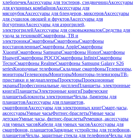
хлебопечек
Аксессуары для тостеров, сэндвичниц
Аксессуары
для кухонных комбайнов
Аксессуары для
мясорубок
Аксессуары для блендеров, миксеров
Аксессуары
для сушилок овощей и фруктов
Аксессуары для
йогуртниц
Аксессуары для аэрогрилей,
электрогрилей
Аксессуары для соковыжималок
Средства для
ухода за техникой
Смартфоны, ТВ и
электроника
Смартфоны
Смартфоны
Смартфоны
восстановленные
Смартфоны Apple
Смартфоны
Xiaomi
Смартфоны Samsung
Смартфоны Honor
Смартфоны
Huawei
Смартфоны POCO
Смартфоны Infinix
Смартфоны
Tecno
Смартфоны Realme
Смартфоны Samsung Galaxy S26
series
Кнопочные телефоны
Складные смартфоны
Телевизоры,
мониторы
Телевизоры
Мониторы
Мониторы-телевизоры
ТВ-
приставки и медиаплееры
Проекторы
Проекционные
экраны
Профессиональные дисплеи
Планшеты, электронные
книги
Планшеты
Электронные книги
Графические
планшеты
Блокноты электронные
Чехлы, бамперы для
планшетов
Аксессуары для планшетов,
смартфонов
Аксессуары для электронных книг
Смарт-часы,
аксессуары
Умные часы
Фитнес-браслеты
Умные часы
детские
Умные часы, фитнес-браслеты
Ремешки, аксессуары
для умных часов
Кабели для умных часов
Аксессуары для
смартфонов, планшетов
Зарядные устройства для телефонов,
планшетов
Чехлы, защитные стекла для телефонов
Чехлы для