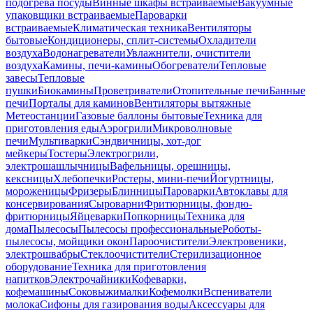
подогрева посуды
Винные шкафы встраиваемые
Вакуумные
упаковщики встраиваемые
Пароварки
встраиваемые
Климатическая техника
Вентиляторы
бытовые
Кондиционеры, сплит-системы
Охладители
воздуха
Водонагреватели
Увлажнители, очистители
воздуха
Камины, печи-камины
Обогреватели
Тепловые
завесы
Тепловые
пушки
Биокамины
Проветриватели
Отопительные печи
Банные
печи
Порталы для каминов
Вентиляторы вытяжные
Метеостанции
Газовые баллоны бытовые
Техника для
приготовления еды
Аэрогрили
Микроволновые
печи
Мультиварки
Сэндвичницы, хот-дог
мейкеры
Тостеры
Электрогрили,
электрошашлычницы
Вафельницы, орешницы,
кексницы
Хлебопечки
Ростеры, мини-печи
Йогуртницы,
мороженицы
Фризеры
Блинницы
Пароварки
Автоклавы для
консервирования
Сыроварни
Фритюрницы, фондю-
фритюрницы
Яйцеварки
Попкорницы
Техника для
дома
Пылесосы
Пылесосы профессиональные
Роботы-
пылесосы, мойщики окон
Пароочистители
Электровеники,
электрошвабры
Стеклоочистители
Стерилизационное
оборудование
Техника для приготовления
напитков
Электрочайники
Кофеварки,
кофемашины
Соковыжималки
Кофемолки
Вспениватели
молока
Сифоны для газирования воды
Аксессуары для