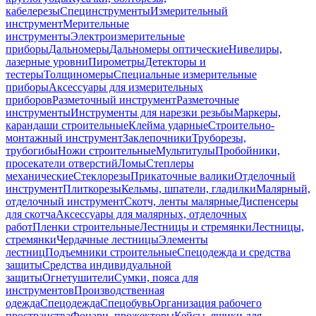
кабелерезы
Специнструменты
Измерительный
инструмент
Мерительные
инструменты
Электроизмерительные
приборы
Дальномеры
Дальномеры оптические
Нивелиры,
лазерные уровни
Пирометры
Детекторы и
тестеры
Толщиномеры
Специальные измерительные
приборы
Аксессуары для измерительных
приборов
Разметочный инструмент
Разметочные
инструменты
Инструменты для нарезки резьбы
Маркеры,
карандаши строительные
Клейма ударные
Строительно-
монтажный инструмент
Заклепочники
Труборезы,
трубогибы
Ножи строительные
Мультитулы
Пробойники,
просекатели отверстий
Ломы
Степлеры
механические
Стеклорезы
Прикаточные валики
Отделочный
инструмент
Плиткорезы
Кельмы, шпатели, гладилки
Малярный,
отделочный инструмент
Скотч, ленты малярные
Диспенсеры
для скотча
Аксессуары для малярных, отделочных
работ
Пленки строительные
Лестницы и стремянки
Лестницы,
стремянки
Чердачные лестницы
Элементы
лестниц
Подъемники строительные
Спецодежда и средства
защиты
Средства индивидуальной
защиты
Огнетушители
Сумки, пояса для
инструментов
Производственная
одежда
Спецодежда
Спецобувь
Организация рабочего
пространства
Фонари, прожекторы
Кейсы, ящики для