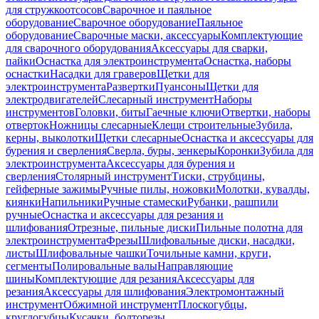
для стружкоотсосов
Сварочное и паяльное
оборудование
Сварочное оборудование
Паяльное
оборудование
Сварочные маски, аксессуары
Комплектующие
для сварочного оборудования
Аксессуары для сварки,
пайки
Оснастка для электроинструмента
Оснастка, наборы
оснастки
Насадки для граверов
Щетки для
электроинструмента
Развертки
Пуансоны
Щетки для
электродвигателей
Слесарный инструмент
Наборы
инструментов
Головки, биты
Гаечные ключи
Отвертки, наборы
отверток
Ножницы слесарные
Клещи строительные
Зубила,
керны, выколотки
Щетки слесарные
Оснастка и аксессуары для
бурения и сверления
Сверла, буры, зенкеры
Коронки
Зубила для
электроинструмента
Аксессуары для бурения и
сверления
Столярный инструмент
Тиски, струбцины,
гейферные зажимы
Ручные пилы, ножовки
Молотки, кувалды,
киянки
Напильники
Ручные стамески
Рубанки, рашпили
ручные
Оснастка и аксессуары для резания и
шлифования
Отрезные, пильные диски
Пильные полотна для
электроинструмента
Фрезы
Шлифовальные диски, насадки,
листы
Шлифовальные чашки
Точильные камни, круги,
сегменты
Полировальные валы
Направляющие
шины
Комплектующие для резания
Аксессуары для
резания
Аксессуары для шлифования
Электромонтажный
инструмент
Обжимной инструмент
Плоскогубцы,
круглогубцы
Кусачки, болторезы,