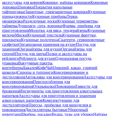
аксессуары для ковров
Коврики, наборы ковриков
Ковровые
дорожки
Циновки
Покрытия напольные
тафтинговые
Защитные, грязезащитные коврики
Кухонные
принадлежности
Кухонные приборы
Терки,
овощерезки
Разделочные доски
Кухонные термометры,
таймеры
Дуршлаги, сита, воронки
Формы, приборы для
приготовления
Молотки для мяса, тендерайзеры
Кухонные
мелочи
Миски
Кухонный текстиль
Кухонные фартуки,
прихватки
Кухонные полотенца
Скатерти, сервировочные
салфетки
Организация хранения на кухне
Посуда для
хранения
Органайзеры для кухни
Органайзеры для
специй
Посуда для ланча
Полки и аксессуары на
рейлинги
Рейлинги для кухни
Одноразовая посуда,
упаковка
Вакуумные пакеты,
контейнеры
Бакалея
Кофе
Чай
Цикорий, какао, горячий
шоколад
Сиропы и топпинги
Консервирование и
дистилляция
Автоклавы для консервирования
Аксессуары для
консервирования
Приспособления для
консервирования
Открывалки
Пивоварни
Емкости для
брожения
Ингредиенты для приготовления алкогольных
напитков
Аксессуары для приготовления и хранения
алкогольных напитков
Комплектующие для
дистилляторов
Прессы, дробилки для виноделия и
пивоварения
Дистилляторы бытовые
Уборочный
инвентарь
Швабры, насадки
Ведра, тазы для уборки
Наборы