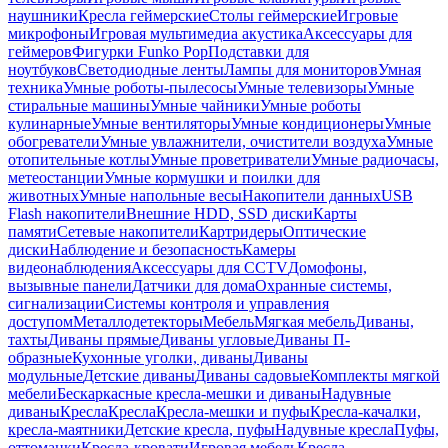
наушники
Кресла геймерские
Столы геймерские
Игровые
микрофоны
Игровая мультимедиа акустика
Аксессуары для
геймеров
Фигурки Funko Pop
Подставки для
ноутбуков
Светодиодные ленты
Лампы для мониторов
Умная
техника
Умные роботы-пылесосы
Умные телевизоры
Умные
стиральные машины
Умные чайники
Умные роботы
кулинарные
Умные вентиляторы
Умные кондиционеры
Умные
обогреватели
Умные увлажнители, очистители воздуха
Умные
отопительные котлы
Умные проветриватели
Умные радиочасы,
метеостанции
Умные кормушки и поилки для
животных
Умные напольные весы
Накопители данных
USB
Flash накопители
Внешние HDD, SSD диски
Карты
памяти
Сетевые накопители
Картридеры
Оптические
диски
Наблюдение и безопасность
Камеры
видеонаблюдения
Аксессуары для CCTV
Домофоны,
вызывные панели
Датчики для дома
Охранные системы,
сигнализации
Системы контроля и управления
доступом
Металлодетекторы
Мебель
Мягкая мебель
Диваны,
тахты
Диваны прямые
Диваны угловые
Диваны П-
образные
Кухонные уголки, диваны
Диваны
модульные
Детские диваны
Диваны садовые
Комплекты мягкой
мебели
Бескаркасные кресла-мешки и диваны
Надувные
диваны
Кресла
Кресла
Кресла-мешки и пуфы
Кресла-качалки,
кресла-маятники
Детские кресла, пуфы
Надувные кресла
Пуфы,
оттоманки
Кресла-кровати
Игровая мебель
Кресла