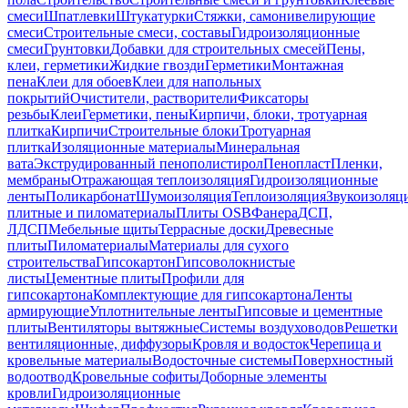
смеси
Шпатлевки
Штукатурки
Стяжки, самонивелирующие
смеси
Строительные смеси, составы
Гидроизоляционные
смеси
Грунтовки
Добавки для строительных смесей
Пены,
клеи, герметики
Жидкие гвозди
Герметики
Монтажная
пена
Клеи для обоев
Клеи для напольных
покрытий
Очистители, растворители
Фиксаторы
резьбы
Клеи
Герметики, пены
Кирпичи, блоки, тротуарная
плитка
Кирпичи
Строительные блоки
Тротуарная
плитка
Изоляционные материалы
Минеральная
вата
Экструдированный пенополистирол
Пенопласт
Пленки,
мембраны
Отражающая теплоизоляция
Гидроизоляционные
ленты
Поликарбонат
Шумоизоляция
Теплоизоляция
Звукоизоляц
плитные и пиломатериалы
Плиты OSB
Фанера
ДСП,
ЛДСП
Мебельные щиты
Террасные доски
Древесные
плиты
Пиломатериалы
Материалы для сухого
строительства
Гипсокартон
Гипсоволокнистые
листы
Цементные плиты
Профили для
гипсокартона
Комплектующие для гипсокартона
Ленты
армирующие
Уплотнительные ленты
Гипсовые и цементные
плиты
Вентиляторы вытяжные
Системы воздуховодов
Решетки
вентиляционные, диффузоры
Кровля и водосток
Черепица и
кровельные материалы
Водосточные системы
Поверхностный
водоотвод
Кровельные софиты
Доборные элементы
кровли
Гидроизоляционные