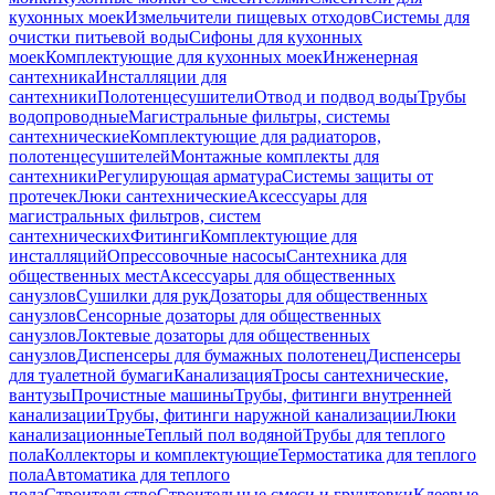
кухонных моек
Измельчители пищевых отходов
Системы для
очистки питьевой воды
Сифоны для кухонных
моек
Комплектующие для кухонных моек
Инженерная
сантехника
Инсталляции для
сантехники
Полотенцесушители
Отвод и подвод воды
Трубы
водопроводные
Магистральные фильтры, системы
сантехнические
Комплектующие для радиаторов,
полотенцесушителей
Монтажные комплекты для
сантехники
Регулирующая арматура
Системы защиты от
протечек
Люки сантехнические
Аксессуары для
магистральных фильтров, систем
сантехнических
Фитинги
Комплектующие для
инсталляций
Опрессовочные насосы
Сантехника для
общественных мест
Аксессуары для общественных
санузлов
Сушилки для рук
Дозаторы для общественных
санузлов
Сенсорные дозаторы для общественных
санузлов
Локтевые дозаторы для общественных
санузлов
Диспенсеры для бумажных полотенец
Диспенсеры
для туалетной бумаги
Канализация
Тросы сантехнические,
вантузы
Прочистные машины
Трубы, фитинги внутренней
канализации
Трубы, фитинги наружной канализации
Люки
канализационные
Теплый пол водяной
Трубы для теплого
пола
Коллекторы и комплектующие
Термостатика для теплого
пола
Автоматика для теплого
пола
Строительство
Строительные смеси и грунтовки
Клеевые