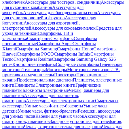
хлебопечек
Аксессуары для тостеров, сэндвичниц
Аксессуары
для кухонных комбайнов
Аксессуары для
мясорубок
Аксессуары для блендеров, миксеров
Аксессуары
для сушилок овощей и фруктов
Аксессуары для
йогуртниц
Аксессуары для аэрогрилей,
электрогрилей
Аксессуары для соковыжималок
Средства для
ухода за техникой
Смартфоны, ТВ и
электроника
Смартфоны
Смартфоны
Смартфоны
восстановленные
Смартфоны Apple
Смартфоны
Xiaomi
Смартфоны Samsung
Смартфоны Honor
Смартфоны
Huawei
Смартфоны POCO
Смартфоны Infinix
Смартфоны
Tecno
Смартфоны Realme
Смартфоны Samsung Galaxy S26
series
Кнопочные телефоны
Складные смартфоны
Телевизоры,
мониторы
Телевизоры
Мониторы
Мониторы-телевизоры
ТВ-
приставки и медиаплееры
Проекторы
Проекционные
экраны
Профессиональные дисплеи
Планшеты, электронные
книги
Планшеты
Электронные книги
Графические
планшеты
Блокноты электронные
Чехлы, бамперы для
планшетов
Аксессуары для планшетов,
смартфонов
Аксессуары для электронных книг
Смарт-часы,
аксессуары
Умные часы
Фитнес-браслеты
Умные часы
детские
Умные часы, фитнес-браслеты
Ремешки, аксессуары
для умных часов
Кабели для умных часов
Аксессуары для
смартфонов, планшетов
Зарядные устройства для телефонов,
планшетов
Чехлы, защитные стекла для телефонов
Чехлы для