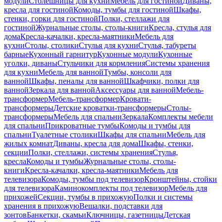
модули
Столешницы для кухни
Мебель для гостиной
Диваны,
кресла для гостиной
Комоды, тумбы для гостиной
Шкафы,
стенки, горки для гостиной
Полки, стеллажи для
гостиной
Журнальные столы, столы-книги
Кресла, стулья для
дома
Кресла-качалки, кресла-маятники
Мебель для
кухни
Столы, столики
Стулья для кухни
Стулья, табуреты
барные
Кухонный гарнитур
Кухонные модули
Кухонные
уголки, диваны
Стульчики для кормления
Системы хранения
для кухни
Мебель для ванной
Тумбы, консоли для
ванной
Шкафы, пеналы для ванной
Шкафчики, полки для
ванной
Зеркала для ванной
Аксессуары для ванной
Мебель-
трансформер
Мебель-трансформер
Кровати-
трансформеры
Детские кроватки-трансформеры
Столы-
трансформеры
Мебель для спальни
Зеркала
Комплекты мебели
для спальни
Прикроватные тумбы
Комоды и тумбы для
спальни
Туалетные столики
Шкафы для спальни
Мебель для
жилых комнат
Диваны, кресла для дома
Шкафы, стенки,
секции
Полки, стеллажи, системы хранения
Стулья,
кресла
Комоды и тумбы
Журнальные столы, столы-
книги
Кресла-качалки, кресла-маятники
Мебель для
телевизора
Комоды, тумбы под телевизор
Кронштейны, стойки
для телевизора
Каминокомплекты под телевизор
Мебель для
прихожей
Секции, тумбы в прихожую
Полки и системы
хранения в прихожую
Вешалки, подставки для
зонтов
Банкетки, скамьи
Ключницы, газетницы
Детская