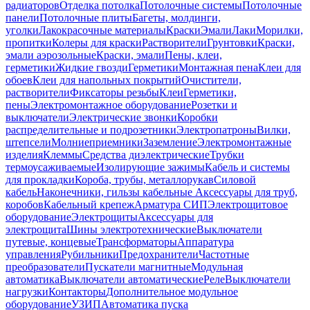
радиаторов
Отделка потолка
Потолочные системы
Потолочные
панели
Потолочные плиты
Багеты, молдинги,
уголки
Лакокрасочные материалы
Краски
Эмали
Лаки
Морилки,
пропитки
Колеры для краски
Растворители
Грунтовки
Краски,
эмали аэрозольные
Краски, эмали
Пены, клеи,
герметики
Жидкие гвозди
Герметики
Монтажная пена
Клеи для
обоев
Клеи для напольных покрытий
Очистители,
растворители
Фиксаторы резьбы
Клеи
Герметики,
пены
Электромонтажное оборудование
Розетки и
выключатели
Электрические звонки
Коробки
распределительные и подрозетники
Электропатроны
Вилки,
штепсели
Молниеприемники
Заземление
Электромонтажные
изделия
Клеммы
Средства диэлектрические
Трубки
термоусаживаемые
Изолирующие зажимы
Кабель и системы
для прокладки
Короба, трубы, металлорукав
Силовой
кабель
Наконечники, гильзы кабельные
Аксессуары для труб,
коробов
Кабельный крепеж
Арматура СИП
Электрощитовое
оборудование
Электрощиты
Аксессуары для
электрощита
Шины электротехнические
Выключатели
путевые, концевые
Трансформаторы
Аппаратура
управления
Рубильники
Предохранители
Частотные
преобразователи
Пускатели магнитные
Модульная
автоматика
Выключатели автоматические
Реле
Выключатели
нагрузки
Контакторы
Дополнительное модульное
оборудование
УЗИП
Автоматика пуска