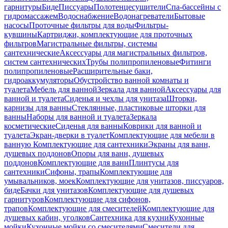
гарнитуры
Биде
Писсуары
Полотенцесушители
Спа-бассейны с
гидромассажем
Водоснабжение
Водонагреватели
Бытовые
насосы
Проточные фильтры для воды
Фильтры-
кувшины
Картриджи, комплектующие для проточных
фильтров
Магистральные фильтры, системы
сантехнические
Аксессуары для магистральных фильтров,
систем сантехнических
Трубы полипропиленовые
Фитинги
полипропиленовые
Расширительные баки,
гидроаккумуляторы
Обустройство ванной комнаты и
туалета
Мебель для ванной
Зеркала для ванной
Аксессуары для
ванной и туалета
Сиденья и чехлы для унитаза
Шторки,
карнизы для ванны
Стеклянные, пластиковые шторки для
ванны
Наборы для ванной и туалета
Зеркала
косметические
Сиденья для ванны
Коврики для ванной и
туалета
Экран-дверки в туалет
Комплектующие для мебели в
ванную
Комплектующие для сантехники
Экраны для ванн,
душевых поддонов
Опоры для ванн, душевых
поддонов
Комплектующие для ванн
Плинтусы для
сантехники
Сифоны, трапы
Комплектующие для
умывальников, моек
Комплектующие для унитазов, писсуаров,
биде
Бачки для унитазов
Комплектующие для душевых
гарнитуров
Комплектующие для сифонов,
трапов
Комплектующие для смесителей
Комплектующие для
душевых кабин, уголков
Сантехника для кухни
Кухонные
мойки
Кухонные мойки со смесителями
Смесители для