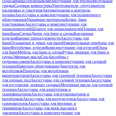
сада
Парники
Теплицы
Комплектующие для теплиц
Модульные
грядки
Садовые компостеры
Уничтожители, отпугиватели
насекомых и грызунов
Автоматизация и контроль
полива
Аксессуары и комплектующие для поливочного
оборудования
Укрывные материалы
Бочки, баки
пластиковые
Аксессуары и комплектующие для
опрыскивателей
Шланги для опрыскивателей
Товары для
бани
Бани
Сауны
Двери для бани и сауны
Бондарные
изделия
Банные принадлежности
Аксессуары для
бани
Оснащение и декор для бани
Измерительные приборы для
бани
Фитобочки, купели
Комплектующие для купелей
Окна
для бани
Мебель для бани и сауны
Ручки дверные для бани и
сауны
Эфирные масла
Спа-бассейны с
гидромассажем
Аксессуары и комплектующие для садовой
техники
Навесное оборудование
Двигатели для
мотоблоков
Прицепы для мотоблоков,
минитракторов
Аксессуары для газонной техники
Аксессуары
для цепных пил
Аксессуары для садовой техники
Аксессуары
для кусторезов, ножниц садовых
Моторные масла для садовой
техники
Аксессуары для аэратоторов и
скарификаторов
Аксессуары для культиваторов и
мотоблоков
Аксессуары для воздуходувок
Аксессуары для
газонокосилок
Аксессуары для бензокос и
триммеров
Аксессуары для моек высокого
давления
Аксессуары и комплектующие для