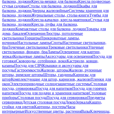
балкона, лоджии
Кресла-мешки для балкона
Кресла подвесные,
стулья садовые
Столы для балкона, лоджии
Шкафы для
балкона, лоджии
Дверцы жалюзийные
Системы хранения для
балкона, лоджии
Журнальные столы, столы-книги
Тумбы для
балкона, лоджии
Кресла-качалки, кресла-маятники
Стулья для
балкона, лоджии
Кресла, пуфы для балкона,
лоджии
Компактные столы для балкона, лоджии
Товары для
дома, бакалея
Освещение
Люстры, потолочные
светильники
Торшеры
Прикроватные лампы,
ночники
Настольные лампы
Споты
Настенные светильники,
бра
Точечные светильники
Трековые светильники
Уличные
светильники, фонари, бра
Лампы
Освещение для картин,
зеркал
Кольцевые лампы
Аксессуары для освещения
Посуда для
готовки
Сковороды, сотейники, воки
Кастрюли, ковши,
казаны
Посуда для СВЧ
Крышки и аксессуары для
посуды
Гастроемкости
Жалюзи, шторы
Жалюзи, рулонные
шторы, римские шторы
Шторы, гардины
Карнизы для
штор
Комплектующие для штор, карнизов, жалюзи
Пленки для
окон
Электроприводные солнцезащитные системы
Столовая
посуда, сервировка
Посуда для напитков
Посуда для горячих
напитков
Посуда для подачи и хранения напитков
Столовые
приборы
Столовая посуда
Посуда для сервировки
Предметы
сервировки
Детская столовая посуда
Декор
Зеркала
Кашпо,
стойки для цветов
Картины, постеры
Часы
интерьерные
Искусственные цветы, растения
Вазы
Ключницы,