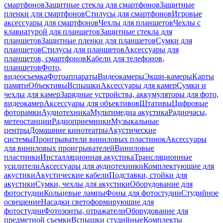
смартфонов
Защитные стекла для смартфонов
Защитные
пленки для смартфонов
Стилусы для смартфонов
Игровые
аксессуары для смартфонов
Чехлы для планшетов
Чехлы с
клавиатурой для планшетов
Защитные стекла для
планшетов
Защитные пленки для планшетов
Сумки для
планшетов
Стилусы для планшетов
Аксессуары для
планшетов, смартфонов
Кабели для телефонов,
планшетов
Фото,
видеосъемка
Фотоаппараты
Видеокамеры
Экшн-камеры
Карты
памяти
Объективы
Вспышки
Аксессуары для камер
Сумки и
чехлы для камер
Зарядные устройства, аккумуляторы для фото,
видеокамер
Аксессуары для объективов
Штативы
Цифровые
фоторамки
Аудиотехника
Мультимедиа акустика
Радиочасы,
метеостанции
Радиоприемники
Музыкальные
центры
Домашние кинотеатры
Акустические
системы
Проигрыватели виниловых пластинок
Аксессуары
для виниловых проигрывателей
Виниловые
пластинки
Инсталляционная акустика
Трансляционные
усилители
Аксессуары для аудиотехники
Комплектующие для
акустики
Акустические кабели
Подставки, стойки для
акустики
Сумки, чехлы для акустики
Оборудование для
фотостудии
Кольцевые лампы
Фоны для фотостудии
Студийное
освещение
Насадки светоформирующие для
фотостудии
Фотозонты, отражатели
Оборудование для
предметной съемки
Вспышки студийные
Комплекты