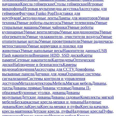
наушники
Кресла геймерские
Столы геймерские
Игровые
микрофоны
Игровая мультимедиа акустика
Аксессуары для
геймеров
Фигурки Funko Pop
Подставки для
ноутбуков
Светодиодные ленты
Лампы для мониторов
Умная
техника
Умные роботы-пылесосы
Умные телевизоры
Умные
стиральные машины
Умные чайники
Умные роботы
кулинарные
Умные вентиляторы
Умные кондиционеры
Умные
обогреватели
Умные увлажнители, очистители воздуха
Умные
отопительные котлы
Умные проветриватели
Умные радиочасы,
метеостанции
Умные кормушки и поилки для
животных
Умные напольные весы
Накопители данных
USB
Flash накопители
Внешние HDD, SSD диски
Карты
памяти
Сетевые накопители
Картридеры
Оптические
диски
Наблюдение и безопасность
Камеры
видеонаблюдения
Аксессуары для CCTV
Домофоны,
вызывные панели
Датчики для дома
Охранные системы,
сигнализации
Системы контроля и управления
доступом
Металлодетекторы
Мебель
Мягкая мебель
Диваны,
тахты
Диваны прямые
Диваны угловые
Диваны П-
образные
Кухонные уголки, диваны
Диваны
модульные
Детские диваны
Диваны садовые
Комплекты мягкой
мебели
Бескаркасные кресла-мешки и диваны
Надувные
диваны
Кресла
Кресла
Кресла-мешки и пуфы
Кресла-качалки,
кресла-маятники
Детские кресла, пуфы
Надувные кресла
Пуфы,
оттоманки
Кресла-кровати
Игровая мебель
Кресла