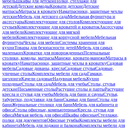
мебель
Шкафы для детской
Полки, стеллажи для
детской
Детские комоды
Кровати детские
Детские
матрасы
Матрасы в кроватку
Наматрасники, защитные чехлы
детские
Мебель для детского сада
Мебельная фурнитура и
аксессуары
Комплектующие для столов
Комплектующие для
стульев
Комплектующие для кроватей и кроваток
Аксессуары
для мебели
Комплектующие для мягкой
мебели
Комплектующие для корпусной мебели
Мебельная
фурнитура
Чехлы для мебели
Системы хранения для
кухни
Товары для безопасности детей
Мебель для самых
маленьких
Кроватки для новорожденных
Пеленальные
столики, комоды, матрасы
Манежи, кровати-манежи
Матрасы в
кроватку
Наматрасники, защитные чехлы в кроватку
Садовая
мебель
Садовые диваны, кресла
Садовые стулья
Садовые,
уличные столы
Комплекты мебели для сада
Гамаки,
шезлонги
Качели садовые
Надувная мебель
Кухни
походные
Столы для сада
Мебель для учебы
Столы, стулья
детские
Письменные столы
Растущие столы и парты
Растущие
кресла и стулья для учебы
Мебель для бани и сауны
Стулья,
табуретки, подставки для бани
Скамьи для бани
Столы для
бани
Журнальные столики для бани
Мебель для кабинета и
офиса
Столы офисные, компьютерные
Кресла, стулья для
офиса
Мягкая мебель для офиса
Шкафы офисные
Стеллажи,
полки для документов
Офисные тумбы
Комплекты мебели для
кабинета
Мебель для лоджии и балкона
Комплекты мебели для