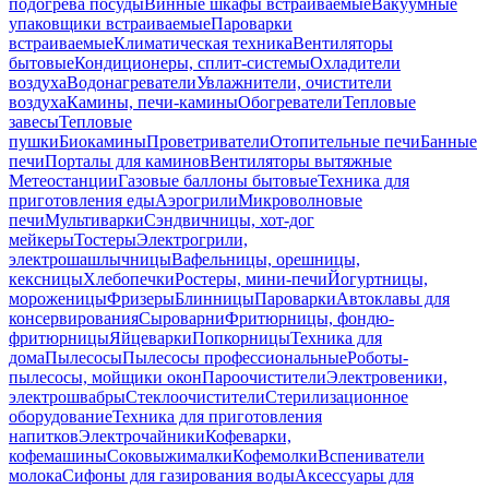
подогрева посуды
Винные шкафы встраиваемые
Вакуумные
упаковщики встраиваемые
Пароварки
встраиваемые
Климатическая техника
Вентиляторы
бытовые
Кондиционеры, сплит-системы
Охладители
воздуха
Водонагреватели
Увлажнители, очистители
воздуха
Камины, печи-камины
Обогреватели
Тепловые
завесы
Тепловые
пушки
Биокамины
Проветриватели
Отопительные печи
Банные
печи
Порталы для каминов
Вентиляторы вытяжные
Метеостанции
Газовые баллоны бытовые
Техника для
приготовления еды
Аэрогрили
Микроволновые
печи
Мультиварки
Сэндвичницы, хот-дог
мейкеры
Тостеры
Электрогрили,
электрошашлычницы
Вафельницы, орешницы,
кексницы
Хлебопечки
Ростеры, мини-печи
Йогуртницы,
мороженицы
Фризеры
Блинницы
Пароварки
Автоклавы для
консервирования
Сыроварни
Фритюрницы, фондю-
фритюрницы
Яйцеварки
Попкорницы
Техника для
дома
Пылесосы
Пылесосы профессиональные
Роботы-
пылесосы, мойщики окон
Пароочистители
Электровеники,
электрошвабры
Стеклоочистители
Стерилизационное
оборудование
Техника для приготовления
напитков
Электрочайники
Кофеварки,
кофемашины
Соковыжималки
Кофемолки
Вспениватели
молока
Сифоны для газирования воды
Аксессуары для