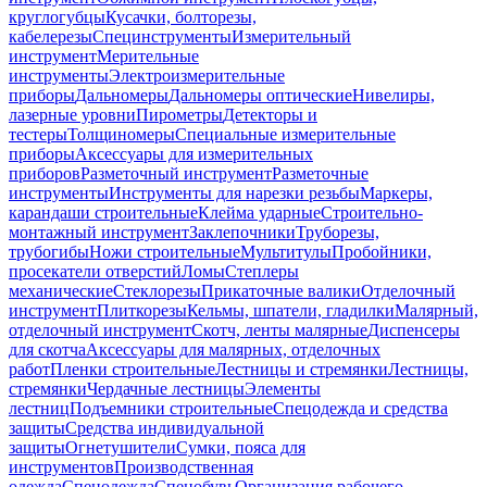
круглогубцы
Кусачки, болторезы,
кабелерезы
Специнструменты
Измерительный
инструмент
Мерительные
инструменты
Электроизмерительные
приборы
Дальномеры
Дальномеры оптические
Нивелиры,
лазерные уровни
Пирометры
Детекторы и
тестеры
Толщиномеры
Специальные измерительные
приборы
Аксессуары для измерительных
приборов
Разметочный инструмент
Разметочные
инструменты
Инструменты для нарезки резьбы
Маркеры,
карандаши строительные
Клейма ударные
Строительно-
монтажный инструмент
Заклепочники
Труборезы,
трубогибы
Ножи строительные
Мультитулы
Пробойники,
просекатели отверстий
Ломы
Степлеры
механические
Стеклорезы
Прикаточные валики
Отделочный
инструмент
Плиткорезы
Кельмы, шпатели, гладилки
Малярный,
отделочный инструмент
Скотч, ленты малярные
Диспенсеры
для скотча
Аксессуары для малярных, отделочных
работ
Пленки строительные
Лестницы и стремянки
Лестницы,
стремянки
Чердачные лестницы
Элементы
лестниц
Подъемники строительные
Спецодежда и средства
защиты
Средства индивидуальной
защиты
Огнетушители
Сумки, пояса для
инструментов
Производственная
одежда
Спецодежда
Спецобувь
Организация рабочего