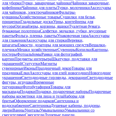
для уборки
Турки, заварочные чайники
Чайники заварочные,
кофейники
Чайники для плиты
Турки, молочники
Аксессуары
для чайников, электрочайников
Фильтры-
кувшины
Хозяйственные товары
Сушилки для белья,
прищепки
Гладильные доски
Урны, контейнеры для
мусора
Органайзеры, корзины, ящики
Туалетная бумага,
бумажные полотенца
Салфетки, мочалки, губки, мусорные
пакеты
Фольга, пленка, пакеты
Упаковочная тара
Аксессуары
для глажения
Аксессуары для стирки
Веревки,
шпагаты
Емкости, дозаторы для моющих средств
Вешалки-
плечики
Мешки хозяйственные
Сувениры
Копилки
Картины,
постеры
Фотоальбомы
Рамки для фотографий,
картин
Предметы интерьера
Шкатулки, подставки для
украшений
Статуэтки
Магниты
сувенирные
Иконы
Праздничный декор
Товары для
праздника
Елки
Аксессуары для елей новогодних
Новогодние
украшения
Светодиодные гирлянды, декорации
Светодиодные
фигуры, игрушки
Временные
татуировки
Фотобутафория
Товары для
маскарада
Подарки
Подарки, подарочные наборы
Подарочные
наборы косметики для лица и тела
Наборы для
бритья
Оформление подарков
Сантехника и
водоснабжение
Сантехника
Душевые кабины, поддоны,
двери
Ванны
Унитазы
Умывальники
Умывальники со
смесителями
Смесители
Душевые панели,