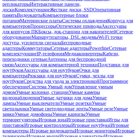
репликаторы
Интерактивные панели,
доски
Комплектующие
Жесткие диски, SSD
Оперативная
память
Видеокарты
Компьютерные блоки
питания
Материнские платы
Системы охлаждения
Корпуса для
компьютеров
Процессоры
Оптические приводы
Аксессуары
для корпусов ПК
Боксы, док-станции для накопителей
Сетевое
оборудование
Маршрутизаторы, DSL-модемы
Wi-Fi точки
доступа, усилители сигнала
Беспроводные
адаптеры
Коммутаторы
Сетевые адаптеры
Powerline
Сетевые
комплектующие
IP-телефония
Медиаконвертеры
Кабели,
переходники сетевые
Антенны для беспроводной
связи
Аксессуары для компьютерной техники
Подставки для
ноутбуков
Аксессуары для ноутбуков
Очки для
компьютера
Рюкзаки для ноутбуков
Сумки, чехлы для
ноутбуков
Средства для ухода за электроникой
Программное
обеспечение
Система Умный дом
Управление умным
домом
Умные колонки, станции
Умные камеры
видеонаблюдения
Умные датчики для дома
Умные
лампы
Умные выключатели
Умные розетки
Умные
светильники
Умные светодиодные ленты
Умные реле
Умные
замки
Умные домофоны
Умные карнизы
Умные
терморегуляторы
Игровая зона
Игровые приставки
Игры для
приставок
Игровые контроллеры
Игровые ноутбуки
Игровые
компьютеры
Игровые видеокарты
Игровые мониторы
Игровые
телевизоры
Игровые мыши
Игровые клавиатуры
Игровые