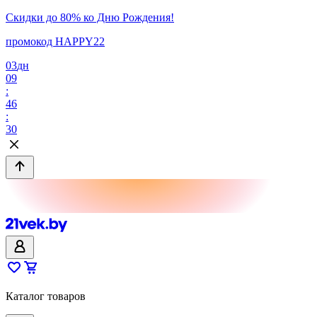
Скидки до 80% ко Дню Рождения!
промокод HAPPY22
03
дн
09
:
46
:
30
Каталог товаров