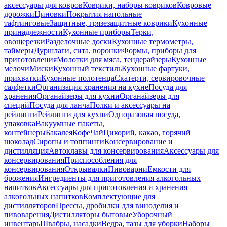
аксессуары для ковров
Коврики, наборы ковриков
Ковровые
дорожки
Циновки
Покрытия напольные
тафтинговые
Защитные, грязезащитные коврики
Кухонные
принадлежности
Кухонные приборы
Терки,
овощерезки
Разделочные доски
Кухонные термометры,
таймеры
Дуршлаги, сита, воронки
Формы, приборы для
приготовления
Молотки для мяса, тендерайзеры
Кухонные
мелочи
Миски
Кухонный текстиль
Кухонные фартуки,
прихватки
Кухонные полотенца
Скатерти, сервировочные
салфетки
Организация хранения на кухне
Посуда для
хранения
Органайзеры для кухни
Органайзеры для
специй
Посуда для ланча
Полки и аксессуары на
рейлинги
Рейлинги для кухни
Одноразовая посуда,
упаковка
Вакуумные пакеты,
контейнеры
Бакалея
Кофе
Чай
Цикорий, какао, горячий
шоколад
Сиропы и топпинги
Консервирование и
дистилляция
Автоклавы для консервирования
Аксессуары для
консервирования
Приспособления для
консервирования
Открывалки
Пивоварни
Емкости для
брожения
Ингредиенты для приготовления алкогольных
напитков
Аксессуары для приготовления и хранения
алкогольных напитков
Комплектующие для
дистилляторов
Прессы, дробилки для виноделия и
пивоварения
Дистилляторы бытовые
Уборочный
инвентарь
Швабры, насадки
Ведра, тазы для уборки
Наборы