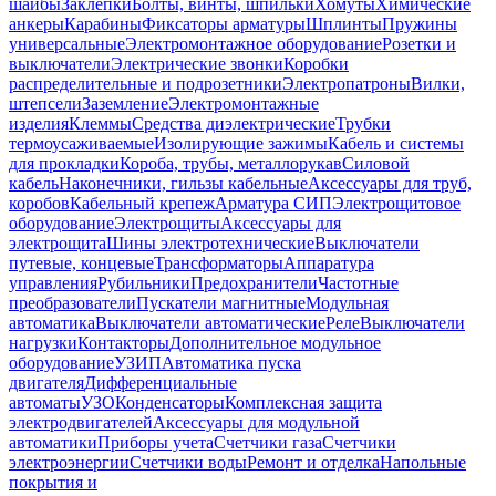
шайбы
Заклепки
Болты, винты, шпильки
Хомуты
Химические
анкеры
Карабины
Фиксаторы арматуры
Шплинты
Пружины
универсальные
Электромонтажное оборудование
Розетки и
выключатели
Электрические звонки
Коробки
распределительные и подрозетники
Электропатроны
Вилки,
штепсели
Заземление
Электромонтажные
изделия
Клеммы
Средства диэлектрические
Трубки
термоусаживаемые
Изолирующие зажимы
Кабель и системы
для прокладки
Короба, трубы, металлорукав
Силовой
кабель
Наконечники, гильзы кабельные
Аксессуары для труб,
коробов
Кабельный крепеж
Арматура СИП
Электрощитовое
оборудование
Электрощиты
Аксессуары для
электрощита
Шины электротехнические
Выключатели
путевые, концевые
Трансформаторы
Аппаратура
управления
Рубильники
Предохранители
Частотные
преобразователи
Пускатели магнитные
Модульная
автоматика
Выключатели автоматические
Реле
Выключатели
нагрузки
Контакторы
Дополнительное модульное
оборудование
УЗИП
Автоматика пуска
двигателя
Дифференциальные
автоматы
УЗО
Конденсаторы
Комплексная защита
электродвигателей
Аксессуары для модульной
автоматики
Приборы учета
Счетчики газа
Счетчики
электроэнергии
Счетчики воды
Ремонт и отделка
Напольные
покрытия и