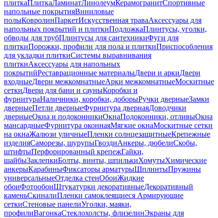
плитка
Плитка
Ламинат
Линолеум
Керамогранит
Спортивные
напольные покрытия
Виниловые
полы
Ковролин
Паркет
Искусственная трава
Аксессуары для
напольных покрытий и плитки
Подложка
Плинтусы, уголки,
обводы для труб
Плинтусы для сантехники
Фуги для
плитки
Порожки, профили для пола и плитки
Приспособления
для укладки плитки
Системы выравнивания
плитки
Аксессуары для напольных
покрытий
Реставрационные материалы
Двери и арки
Двери
входные
Двери межкомнатные
Арки межкомнатные
Москитные
сетки
Двери для бани и сауны
Коробки и
фурнитура
Наличники, коробки, доборы
Ручки дверные
Замки
дверные
Петли дверные
Фурнитура дверная
Доводчики
дверные
Окна и подоконники
Окна
Подоконники, отливы
Окна
мансардные
Фурнитура оконная
Мягкие окна
Москитные сетки
на окна
Жалюзи уличные
Пленки солнцезащитные
Крепежные
изделия
Саморезы, шурупы
Гвозди
Анкеры, дюбели
Скобы,
штифты
Перфорированный крепеж
Гайки,
шайбы
Заклепки
Болты, винты, шпильки
Хомуты
Химические
анкеры
Карабины
Фиксаторы арматуры
Шплинты
Пружины
универсальные
Отделка стен
Обои
Жидкие
обои
Фотообои
Штукатурки декоративные
Декоративный
камень
Скинали
Пленки самоклеящиеся
Армирующие
сетки
Стеновые панели
Уголки, маяки,
профили
Вагонка
Стеклохолсты, флизелин
Экраны для