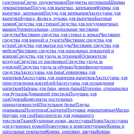
газетницы
Свечи, подсвечники
Предметы интерьера
Ширмы
декоративные
Посуда для выпечки, запекания
Формы для
выпечки, запекания
Посуда для запекания
Аксессуары для
выпечки
Бумага, фольга, рукава для выпечки
Бытовая
химия
Средства для стирки
Средства для посудомоечных
машин
Универсальные, специальные чистящие
средства
Чистящие средства для стекол и зеркал
Чистящие
средства для ванной и туалета
Чистящие средства для
кухни
Средства для мытья посуды
Чистящие средства для
мебели
Чистящие средства для напольных покрытий и
ковров
Средства для ухода за техникой
Освежители
воздуха
Средства от насекомых
Средства ухода за
одеждой
Средства ухода за обувью
Дезинфицирующие
средства
Аксессуары для бара
Сервировка для
напитков
Аксессуары для хранения напитков
Аксессуары для
приготовления коктейлей
Аксессуары для охлаждения
напитков
Наборы для бара, мини-бары
Штопоры, открывалки
для бутылок
Домашний текстиль
Подушки для
сна
Одеяла
Комплекты постельных
принадлежностей
Постельное белье
Пледы,
покрывала
Полотенца
Скатерти
Подушки декоративные
Маски,
беруши для сна
Наполнители для домашнего
текстиля
Ткани
Кухонные ножи, аксессуары
Ножи
Аксессуары
для кухонных ножей
Ножеточки и комплектующие
Ковры и
напольные покрытия
Ковры, циновки, шкуры
Ковры,