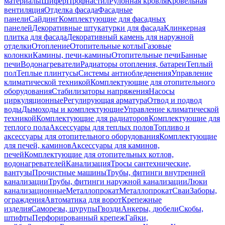
материалы
Шифер
Профнастил
Рулонная кровля
Кровельная
вентиляция
Отделка фасада
Фасадные
панели
Сайдинг
Комплектующие для фасадных
панелей
Декоративные штукатурки для фасада
Клинкерная
плитка для фасада
Декоративный камень для наружной
отделки
Отопление
Отопительные котлы
Газовые
колонки
Камины, печи-камины
Отопительные печи
Банные
печи
Водонагреватели
Радиаторы отопления, батареи
Теплый
пол
Теплые плинтусы
Системы антиобледенения
Управление
климатической техникой
Комплектующие для отопительного
оборудования
Стабилизаторы напряжения
Насосы
циркуляционные
Регулирующая арматура
Отвод и подвод
воды
Дымоходы и комплектующие
Управление климатической
техникой
Комплектующие для радиаторов
Комплектующие для
теплого пола
Аксессуары для теплых полов
Топливо и
аксессуары для отопительного оборудования
Комплектующие
для печей, каминов
Аксессуары для каминов,
печей
Комплектующие для отопительных котлов,
водонагревателей
Канализация
Тросы сантехнические,
вантузы
Прочистные машины
Трубы, фитинги внутренней
канализации
Трубы, фитинги наружной канализации
Люки
канализационные
Металлопрокат
Металлопрокат
Сваи
Заборы,
ограждения
Автоматика для ворот
Крепежные
изделия
Саморезы, шурупы
Гвозди
Анкеры, дюбели
Скобы,
штифты
Перфорированный крепеж
Гайки,