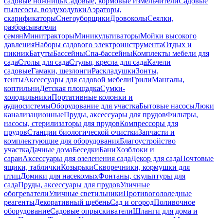
садовые ножницы
Садовые, кормовые измельчители
Садовые
пылесосы, воздуходувки
Аэраторы,
скарификаторы
Снегоуборщики
Дровоколы
Сеялки,
разбрасыватели
семян
Минитракторы
Миникультиваторы
Мойки высокого
давления
Наборы садового электроинструмента
Отдых и
пикник
Батуты
Бассейны
Спа-бассейны
Комплекты мебели для
сада
Столы для сада
Стулья, кресла для сада
Качели
садовые
Гамаки, шезлонги
Раскладушки
Зонты,
тенты
Аксессуары для садовой мебели
Грили
Мангалы,
коптильни
Детская площадка
Сумки-
холодильники
Портативные колонки и
аудиосистемы
Оборудование для участка
Бытовые насосы
Люки
канализационные
Пруды, аксессуары для прудов
Фильтры,
насосы, стерилизаторы для прудов
Компрессоры для
прудов
Станции биологической очистки
Запчасти и
комплектующие для оборудования
Благоустройство
участка
Дачные дома
Беседки
Бани
Хозблоки и
сараи
Аксессуары для озеленения сада
Декор для сада
Почтовые
ящики, таблички
Козырьки
Скворечники, кормушки для
птиц
Домики для насекомых
Фонтаны, скульптуры для
сада
Пруды, аксессуары для прудов
Уличные
обогреватели
Уличные светильники
Противогололедные
реагенты
Декоративный щебень
Сад и огород
Поливочное
оборудование
Садовые опрыскиватели
Шланги для дома и