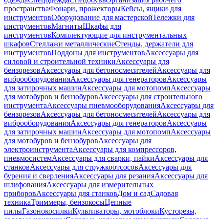
пространства
Фонари, прожекторы
Кейсы, ящики для
инструментов
Оборудование для мастерской
Тележки для
инструментов
Магниты
Шкафы для
инструментов
Комплектующие для инструментальных
шкафов
Стеллажи металлические
Стенды, держатели для
инструментов
Поддоны для инструментов
Аксессуары для
силовой и строительной техники
Аксессуары для
бензорезов
Аксессуары для бетоносмесителей
Аксессуары для
виброоборудования
Аксессуары для генераторов
Аксессуары
для затирочных машин
Аксессуары для мотопомп
Аксессуары
для мотобуров и бензобуров
Аксессуары для строительного
инструмента
Аксессуары пневмооборудования
Аксессуары для
бензорезов
Аксессуары для бетоносмесителей
Аксессуары для
виброоборудования
Аксессуары для генераторов
Аксессуары
для затирочных машин
Аксессуары для мотопомп
Аксессуары
для мотобуров и бензобуров
Аксессуары для
электроинструмента
Аксессуары для компрессоров,
пневмосистем
Аксессуары для сварки, пайки
Аксессуары для
станков
Аксессуары для стружкоотсосов
Аксессуары для
бурения и сверления
Аксессуары для резания
Аксессуары для
шлифования
Аксессуары для измерительных
приборов
Аксессуары для станков
Дом и сад
Садовая
техника
Триммеры, бензокосы
Цепные
пилы
Газонокосилки
Культиваторы, мотоблоки
Кусторезы,