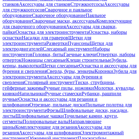
станков
Аксессуары для станков
Стружкоотсосы
Аксессуары
для стружкоотсосов
Сварочное и паяльное
оборудование
Сварочное оборудование
Паяльное
оборудование
Сварочные маски, аксессуары
Комплектующие
для сварочного оборудования
Аксессуары для сварки,
пайки
Оснастка для электроинструмента
Оснастка, наборы
оснастки
Насадки для граверов
Щетки для
электроинструмента
Развертки
Пуансоны
Щетки для
электродвигателей
Слесарный инструмент
Наборы
инструментов
Головки, биты
Гаечные ключи
Отвертки, наборы
отверток
Ножницы слесарные
Клещи строительные
Зубила,
керны, выколотки
Щетки слесарные
Оснастка и аксессуары для
бурения и сверления
Сверла, буры, зенкеры
Коронки
Зубила для
электроинструмента
Аксессуары для бурения и
сверления
Столярный инструмент
Тиски, струбцины,
гейферные зажимы
Ручные пилы, ножовки
Молотки, кувалды,
киянки
Напильники
Ручные стамески
Рубанки, рашпили
ручные
Оснастка и аксессуары для резания и
шлифования
Отрезные, пильные диски
Пильные полотна для
электроинструмента
Фрезы
Шлифовальные диски, насадки,
листы
Шлифовальные чашки
Точильные камни, круги,
сегменты
Полировальные валы
Направляющие
шины
Комплектующие для резания
Аксессуары для
резания
Аксессуары для шлифования
Электромонтажный
инструмент
Обжимной инструмент
Плоскогубцы,