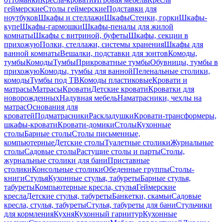
геймерские
Столы геймерские
Подставки для
ноутбуков
Шкафы и стеллажи
Шкафы
Стенки, горки
Шкафы-
купе
Шкафы-гармошки
Шкафы-пеналы для жилой
комнаты
Шкафы с витриной, буфеты
Шкафы, секции в
прихожую
Полки, стеллажи, системы хранения
Шкафы для
ванной комнаты
Вешалки, подставки для зонтов
Комоды,
тумбы
Комоды
Тумбы
Прикроватные тумбы
Обувницы, тумбы в
прихожую
Комоды, тумбы для ванной
Пеленальные столики,
комоды
Тумбы под ТВ
Комоды пластиковые
Кровати и
матрасы
Матрасы
Кровати
Детские кровати
Кроватки для
новорожденных
Надувная мебель
Наматрасники, чехлы на
матрас
Основания для
кроватей
Подматрасники
Раскладушки
Кровати-трансформеры,
шкафы-кровати
Кровати-домики
Столы
Кухонные
столы
Барные столы
Столы письменные,
компьютерные
Детские столы
Туалетные столики
Журнальные
столы
Садовые столы
Растущие столы и парты
Столы,
журнальные столики для бани
Приставные
столики
Консольные столики
Обеденные группы
Столы-
книги
Стулья
Кухонные стулья, табуреты
Барные стулья,
табуреты
Компьютерные кресла, стулья
Геймерские
кресла
Детские стулья, табуреты
Банкетки, скамьи
Садовые
кресла, стулья, табуреты
Стулья, табуреты для бани
Стульчики
для кормления
Кухня
Кухонный гарнитур
Кухонные