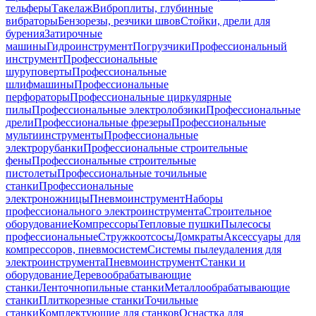
тельферы
Такелаж
Виброплиты, глубинные
вибраторы
Бензорезы, резчики швов
Стойки, дрели для
бурения
Затирочные
машины
Гидроинструмент
Погрузчики
Профессиональный
инструмент
Профессиональные
шуруповерты
Профессиональные
шлифмашины
Профессиональные
перфораторы
Профессиональные циркулярные
пилы
Профессиональные электролобзики
Профессиональные
дрели
Профессиональные фрезеры
Профессиональные
мультиинструменты
Профессиональные
электрорубанки
Профессиональные строительные
фены
Профессиональные строительные
пистолеты
Профессиональные точильные
станки
Профессиональные
электроножницы
Пневмоинструмент
Наборы
профессионального электроинструмента
Строительное
оборудование
Компрессоры
Тепловые пушки
Пылесосы
профессиональные
Стружкоотсосы
Домкраты
Аксессуары для
компрессоров, пневмосистем
Системы пылеудаления для
электроинструмента
Пневмоинструмент
Станки и
оборудование
Деревообрабатывающие
станки
Ленточнопильные станки
Металлообрабатывающие
станки
Плиткорезные станки
Точильные
станки
Комплектующие для станков
Оснастка для