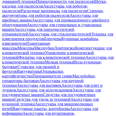
домашней техники
Принадлежности для пылесосов
Щетки,
насадки для пылесосов
Аксессуары для роботов-
пылесосов
Расходные материалы для пылесосов
Станции,
аккумуляторы для роботов-пылесосов
Аксессуары для
швейных машин
Аксессуары для промышленного швейного
оборудования
Аксессуары для стиральных и сушильных
машин
Аксессуары для пароочистителей,
отпаривателей
Аксессуары для стеклоочистителей
Техника для
измельчения продуктов
Блендеры
Кухонные комбайны,
измельчители
Планетарные
миксеры
Миксеры
Мясорубки
Ломтерезки
Комплектующие для
климатической техники
Управление климатической
техникой
Фильтры для климатической техники
Аксессуары для
климатической техники
Мелкая техника
Весы кухонные,
бытовые
Сушилки для овощей и
фруктов
Вакууматоры
Открывалки,
картофелечистки
Проращиватели семян
Маслобойки,
сепараторы бытовые
Аксессуары для крупной
техники
Аксессуары для вытяжек
Аксессуары для плит и
духовок
Аксессуары для холодильников
Аксессуары для
посудомоечных машин
Средства для посудомоечных
машин
Средства для ухода за техникой
Аксессуары для
кухонной техники
Аксессуары для микроволновых
печей
Вакуумные пакеты, контейнеры
Аксессуары для
кофемашин
Аксессуары для мультиварок,