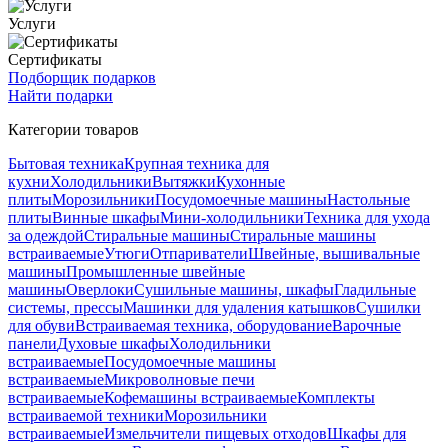
Услуги
Сертификаты
Подборщик подарков
Найти подарки
Категории товаров
Бытовая техника
Крупная техника для
кухни
Холодильники
Вытяжки
Кухонные
плиты
Морозильники
Посудомоечные машины
Настольные
плиты
Винные шкафы
Мини-холодильники
Техника для ухода
за одеждой
Стиральные машины
Стиральные машины
встраиваемые
Утюги
Отпариватели
Швейные, вышивальные
машины
Промышленные швейные
машины
Оверлоки
Сушильные машины, шкафы
Гладильные
системы, прессы
Машинки для удаления катышков
Сушилки
для обуви
Встраиваемая техника, оборудование
Варочные
панели
Духовые шкафы
Холодильники
встраиваемые
Посудомоечные машины
встраиваемые
Микроволновые печи
встраиваемые
Кофемашины встраиваемые
Комплекты
встраиваемой техники
Морозильники
встраиваемые
Измельчители пищевых отходов
Шкафы для