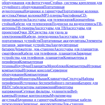
оборудования для фотостудии
Стойки, системы крепления для
студийного оборудования
Портативная
аудиотехника
Наушники и гарнитуры
Портативные колонки,
акустика
Умные колонки
MP3-плееры
Диктофоны
CD-
проигрыватели
Аксессуары для телевизоров
Кронштейны,
стойки
Кабели для телевизоров
Подписки на видеосервисы
ТВ-
антенны
ТВ-тюнеры
Аксессуары для ТВ
Аксессуары для
проектора
Очки 3D
Средства для ухода за
электроникой
Кабели, переходники
Аксессуары для
портативных устройств
Портативные аккумуляторы
Элементы
питания, зарядные устройства
Аккумуляторные
батареи
Держатели, док-станции
Аксессуары для планшетов,
смартфонов
Кабели для телефонов, планшетов
Зарядные
устройства для телефонов, планшетов
Компьютеры и
периферия
Компьютерная
техника
Ноутбуки
Планшеты
Моноблоки
Компьютеры
Игровые
компьютеры
Игровые консоли
Серверное
оборудование
Компьютерная
периферия
Мониторы
Мыши
Клавиатуры
Стилусы
Наборы
периферии
Источники бесперебойного питания
Батареи для
ИБП
Стабилизаторы напряжения
Инверторы
напряжения
Сетевые фильтры, удлинители
Веб-
камеры
Игровые контроллеры
Мультимедиа
акустика
Наушники и гарнитуры
Компьютерные кабели,
переходники
Зарядные, аккумуляторы
Док-станции,