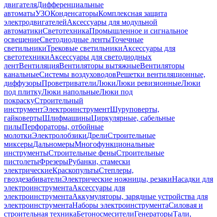
двигателя
Дифференциальные
автоматы
УЗО
Конденсаторы
Комплексная защита
электродвигателей
Аксессуары для модульной
автоматики
Светотехника
Промышленное и сигнальное
освещение
Светодиодные ленты
Точечные
светильники
Трековые светильники
Аксессуары для
светотехники
Аксессуары для светодиодных
лент
Вентиляция
Вентиляторы вытяжные
Вентиляторы
канальные
Системы воздуховодов
Решетки вентиляционные,
диффузоры
Проветриватели
Люки
Люки ревизионные
Люки
под плитку
Люки напольные
Люки под
покраску
Строительный
инструмент
Электроинструмент
Шуруповерты,
гайковерты
Шлифмашины
Циркулярные, сабельные
пилы
Перфораторы, отбойные
молотки
Электролобзики
Дрели
Строительные
миксеры
Дальномеры
Многофункциональные
инструменты
Строительные фены
Строительные
пистолеты
Фрезеры
Рубанки, стамески
электрические
Краскопульты
Степлеры,
гвоздезабиватели
Электрические ножницы, резаки
Насадки для
электроинструмента
Аксессуары для
электроинструмента
Аккумуляторы, зарядные устройства для
электроинструмента
Наборы электроинструмента
Силовая и
строительная техника
Бетоносмесители
Генераторы
Тали,