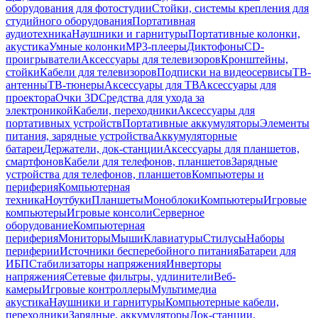
оборудования для фотостудии
Стойки, системы крепления для
студийного оборудования
Портативная
аудиотехника
Наушники и гарнитуры
Портативные колонки,
акустика
Умные колонки
MP3-плееры
Диктофоны
CD-
проигрыватели
Аксессуары для телевизоров
Кронштейны,
стойки
Кабели для телевизоров
Подписки на видеосервисы
ТВ-
антенны
ТВ-тюнеры
Аксессуары для ТВ
Аксессуары для
проектора
Очки 3D
Средства для ухода за
электроникой
Кабели, переходники
Аксессуары для
портативных устройств
Портативные аккумуляторы
Элементы
питания, зарядные устройства
Аккумуляторные
батареи
Держатели, док-станции
Аксессуары для планшетов,
смартфонов
Кабели для телефонов, планшетов
Зарядные
устройства для телефонов, планшетов
Компьютеры и
периферия
Компьютерная
техника
Ноутбуки
Планшеты
Моноблоки
Компьютеры
Игровые
компьютеры
Игровые консоли
Серверное
оборудование
Компьютерная
периферия
Мониторы
Мыши
Клавиатуры
Стилусы
Наборы
периферии
Источники бесперебойного питания
Батареи для
ИБП
Стабилизаторы напряжения
Инверторы
напряжения
Сетевые фильтры, удлинители
Веб-
камеры
Игровые контроллеры
Мультимедиа
акустика
Наушники и гарнитуры
Компьютерные кабели,
переходники
Зарядные, аккумуляторы
Док-станции,