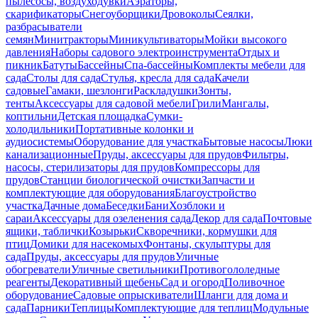
пылесосы, воздуходувки
Аэраторы,
скарификаторы
Снегоуборщики
Дровоколы
Сеялки,
разбрасыватели
семян
Минитракторы
Миникультиваторы
Мойки высокого
давления
Наборы садового электроинструмента
Отдых и
пикник
Батуты
Бассейны
Спа-бассейны
Комплекты мебели для
сада
Столы для сада
Стулья, кресла для сада
Качели
садовые
Гамаки, шезлонги
Раскладушки
Зонты,
тенты
Аксессуары для садовой мебели
Грили
Мангалы,
коптильни
Детская площадка
Сумки-
холодильники
Портативные колонки и
аудиосистемы
Оборудование для участка
Бытовые насосы
Люки
канализационные
Пруды, аксессуары для прудов
Фильтры,
насосы, стерилизаторы для прудов
Компрессоры для
прудов
Станции биологической очистки
Запчасти и
комплектующие для оборудования
Благоустройство
участка
Дачные дома
Беседки
Бани
Хозблоки и
сараи
Аксессуары для озеленения сада
Декор для сада
Почтовые
ящики, таблички
Козырьки
Скворечники, кормушки для
птиц
Домики для насекомых
Фонтаны, скульптуры для
сада
Пруды, аксессуары для прудов
Уличные
обогреватели
Уличные светильники
Противогололедные
реагенты
Декоративный щебень
Сад и огород
Поливочное
оборудование
Садовые опрыскиватели
Шланги для дома и
сада
Парники
Теплицы
Комплектующие для теплиц
Модульные