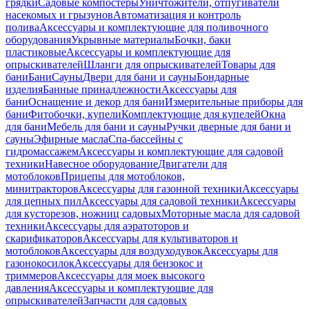
грядки
Садовые компостеры
Уничтожители, отпугиватели
насекомых и грызунов
Автоматизация и контроль
полива
Аксессуары и комплектующие для поливочного
оборудования
Укрывные материалы
Бочки, баки
пластиковые
Аксессуары и комплектующие для
опрыскивателей
Шланги для опрыскивателей
Товары для
бани
Бани
Сауны
Двери для бани и сауны
Бондарные
изделия
Банные принадлежности
Аксессуары для
бани
Оснащение и декор для бани
Измерительные приборы для
бани
Фитобочки, купели
Комплектующие для купелей
Окна
для бани
Мебель для бани и сауны
Ручки дверные для бани и
сауны
Эфирные масла
Спа-бассейны с
гидромассажем
Аксессуары и комплектующие для садовой
техники
Навесное оборудование
Двигатели для
мотоблоков
Прицепы для мотоблоков,
минитракторов
Аксессуары для газонной техники
Аксессуары
для цепных пил
Аксессуары для садовой техники
Аксессуары
для кусторезов, ножниц садовых
Моторные масла для садовой
техники
Аксессуары для аэратоторов и
скарификаторов
Аксессуары для культиваторов и
мотоблоков
Аксессуары для воздуходувок
Аксессуары для
газонокосилок
Аксессуары для бензокос и
триммеров
Аксессуары для моек высокого
давления
Аксессуары и комплектующие для
опрыскивателей
Запчасти для садовых