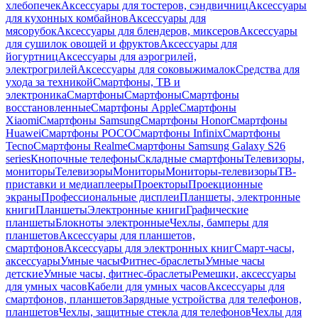
хлебопечек
Аксессуары для тостеров, сэндвичниц
Аксессуары
для кухонных комбайнов
Аксессуары для
мясорубок
Аксессуары для блендеров, миксеров
Аксессуары
для сушилок овощей и фруктов
Аксессуары для
йогуртниц
Аксессуары для аэрогрилей,
электрогрилей
Аксессуары для соковыжималок
Средства для
ухода за техникой
Смартфоны, ТВ и
электроника
Смартфоны
Смартфоны
Смартфоны
восстановленные
Смартфоны Apple
Смартфоны
Xiaomi
Смартфоны Samsung
Смартфоны Honor
Смартфоны
Huawei
Смартфоны POCO
Смартфоны Infinix
Смартфоны
Tecno
Смартфоны Realme
Смартфоны Samsung Galaxy S26
series
Кнопочные телефоны
Складные смартфоны
Телевизоры,
мониторы
Телевизоры
Мониторы
Мониторы-телевизоры
ТВ-
приставки и медиаплееры
Проекторы
Проекционные
экраны
Профессиональные дисплеи
Планшеты, электронные
книги
Планшеты
Электронные книги
Графические
планшеты
Блокноты электронные
Чехлы, бамперы для
планшетов
Аксессуары для планшетов,
смартфонов
Аксессуары для электронных книг
Смарт-часы,
аксессуары
Умные часы
Фитнес-браслеты
Умные часы
детские
Умные часы, фитнес-браслеты
Ремешки, аксессуары
для умных часов
Кабели для умных часов
Аксессуары для
смартфонов, планшетов
Зарядные устройства для телефонов,
планшетов
Чехлы, защитные стекла для телефонов
Чехлы для