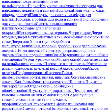
напольные покрытия
Виниловые
полы
Ковролин
Паркет
Искусственная трава
Аксессуары для
напольных покрытий и плитки
Подложка
Плинтусы, уголки,
обводы для труб
Плинтусы для сантехники
Фуги для
плитки
Порожки, профили для пола и плитки
Приспособления
для укладки плитки
Системы выравнивания
плитки
Аксессуары для напольных
покрытий
Реставрационные материалы
Двери и арки
Двери
входные
Двери межкомнатные
Арки межкомнатные
Москитные
сетки
Двери для бани и сауны
Коробки и
фурнитура
Наличники, коробки, доборы
Ручки дверные
Замки
дверные
Петли дверные
Фурнитура дверная
Доводчики
дверные
Окна и подоконники
Окна
Подоконники, отливы
Окна
мансардные
Фурнитура оконная
Мягкие окна
Москитные сетки
на окна
Жалюзи уличные
Пленки солнцезащитные
Крепежные
изделия
Саморезы, шурупы
Гвозди
Анкеры, дюбели
Скобы,
штифты
Перфорированный крепеж
Гайки,
шайбы
Заклепки
Болты, винты, шпильки
Хомуты
Химические
анкеры
Карабины
Фиксаторы арматуры
Шплинты
Пружины
универсальные
Отделка стен
Обои
Жидкие
обои
Фотообои
Штукатурки декоративные
Декоративный
камень
Скинали
Пленки самоклеящиеся
Армирующие
сетки
Стеновые панели
Уголки, маяки,
профили
Вагонка
Стеклохолсты, флизелин
Экраны для
радиаторов
Отделка потолка
Потолочные системы
Потолочные