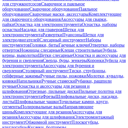
для стружкоотсосов
Сварочное и паяльное
оборудование
Сварочное оборудование
Паяльное
оборудование
Сварочные маски, аксессуары
Комплектующие
для сварочного оборудования
Аксессуары для сварки,
пайки
Оснастка для электроинструмента
Оснастка, наборы
оснастки
Насадки для граверов
Щетки для
электроинструмента
Развертки
Пуансоны
Щетки для
электродвигателей
Слесарный инструмент
Наборы
инструментов
Головки, биты
Гаечные ключи
Отвертки, наборы
отверток
Ножницы слесарные
Клещи строительные
Зубила,
керны, выколотки
Щетки слесарные
Оснастка и аксессуары для
бурения и сверления
Сверла, буры, зенкеры
Коронки
Зубила для
электроинструмента
Аксессуары для бурения и
сверления
Столярный инструмент
Тиски, струбцины,
гейферные зажимы
Ручные пилы, ножовки
Молотки, кувалды,
киянки
Напильники
Ручные стамески
Рубанки, рашпили
ручные
Оснастка и аксессуары для резания и
шлифования
Отрезные, пильные диски
Пильные полотна для
электроинструмента
Фрезы
Шлифовальные диски, насадки,
листы
Шлифовальные чашки
Точильные камни, круги,
сегменты
Полировальные валы
Направляющие
шины
Комплектующие для резания
Аксессуары для
резания
Аксессуары для шлифования
Электромонтажный
инструмент
Обжимной инструмент
Плоскогубцы,
круглогубцы
Кусачки, болторезы,