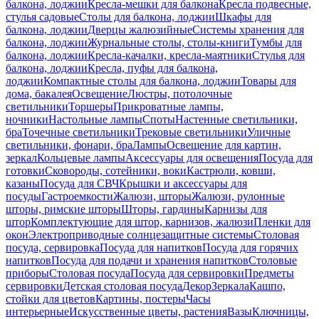
балкона, лоджии
Кресла-мешки для балкона
Кресла подвесные,
стулья садовые
Столы для балкона, лоджии
Шкафы для
балкона, лоджии
Дверцы жалюзийные
Системы хранения для
балкона, лоджии
Журнальные столы, столы-книги
Тумбы для
балкона, лоджии
Кресла-качалки, кресла-маятники
Стулья для
балкона, лоджии
Кресла, пуфы для балкона,
лоджии
Компактные столы для балкона, лоджии
Товары для
дома, бакалея
Освещение
Люстры, потолочные
светильники
Торшеры
Прикроватные лампы,
ночники
Настольные лампы
Споты
Настенные светильники,
бра
Точечные светильники
Трековые светильники
Уличные
светильники, фонари, бра
Лампы
Освещение для картин,
зеркал
Кольцевые лампы
Аксессуары для освещения
Посуда для
готовки
Сковороды, сотейники, воки
Кастрюли, ковши,
казаны
Посуда для СВЧ
Крышки и аксессуары для
посуды
Гастроемкости
Жалюзи, шторы
Жалюзи, рулонные
шторы, римские шторы
Шторы, гардины
Карнизы для
штор
Комплектующие для штор, карнизов, жалюзи
Пленки для
окон
Электроприводные солнцезащитные системы
Столовая
посуда, сервировка
Посуда для напитков
Посуда для горячих
напитков
Посуда для подачи и хранения напитков
Столовые
приборы
Столовая посуда
Посуда для сервировки
Предметы
сервировки
Детская столовая посуда
Декор
Зеркала
Кашпо,
стойки для цветов
Картины, постеры
Часы
интерьерные
Искусственные цветы, растения
Вазы
Ключницы,