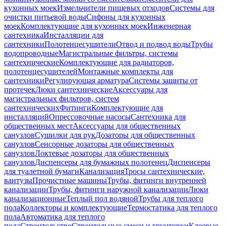
кухонных моек
Измельчители пищевых отходов
Системы для
очистки питьевой воды
Сифоны для кухонных
моек
Комплектующие для кухонных моек
Инженерная
сантехника
Инсталляции для
сантехники
Полотенцесушители
Отвод и подвод воды
Трубы
водопроводные
Магистральные фильтры, системы
сантехнические
Комплектующие для радиаторов,
полотенцесушителей
Монтажные комплекты для
сантехники
Регулирующая арматура
Системы защиты от
протечек
Люки сантехнические
Аксессуары для
магистральных фильтров, систем
сантехнических
Фитинги
Комплектующие для
инсталляций
Опрессовочные насосы
Сантехника для
общественных мест
Аксессуары для общественных
санузлов
Сушилки для рук
Дозаторы для общественных
санузлов
Сенсорные дозаторы для общественных
санузлов
Локтевые дозаторы для общественных
санузлов
Диспенсеры для бумажных полотенец
Диспенсеры
для туалетной бумаги
Канализация
Тросы сантехнические,
вантузы
Прочистные машины
Трубы, фитинги внутренней
канализации
Трубы, фитинги наружной канализации
Люки
канализационные
Теплый пол водяной
Трубы для теплого
пола
Коллекторы и комплектующие
Термостатика для теплого
пола
Автоматика для теплого
пола
Строительство
Строительные смеси и грунтовки
Клеевые