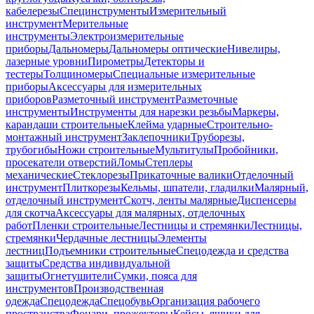
кабелерезы
Специнструменты
Измерительный
инструмент
Мерительные
инструменты
Электроизмерительные
приборы
Дальномеры
Дальномеры оптические
Нивелиры,
лазерные уровни
Пирометры
Детекторы и
тестеры
Толщиномеры
Специальные измерительные
приборы
Аксессуары для измерительных
приборов
Разметочный инструмент
Разметочные
инструменты
Инструменты для нарезки резьбы
Маркеры,
карандаши строительные
Клейма ударные
Строительно-
монтажный инструмент
Заклепочники
Труборезы,
трубогибы
Ножи строительные
Мультитулы
Пробойники,
просекатели отверстий
Ломы
Степлеры
механические
Стеклорезы
Прикаточные валики
Отделочный
инструмент
Плиткорезы
Кельмы, шпатели, гладилки
Малярный,
отделочный инструмент
Скотч, ленты малярные
Диспенсеры
для скотча
Аксессуары для малярных, отделочных
работ
Пленки строительные
Лестницы и стремянки
Лестницы,
стремянки
Чердачные лестницы
Элементы
лестниц
Подъемники строительные
Спецодежда и средства
защиты
Средства индивидуальной
защиты
Огнетушители
Сумки, пояса для
инструментов
Производственная
одежда
Спецодежда
Спецобувь
Организация рабочего
пространства
Фонари, прожекторы
Кейсы, ящики для