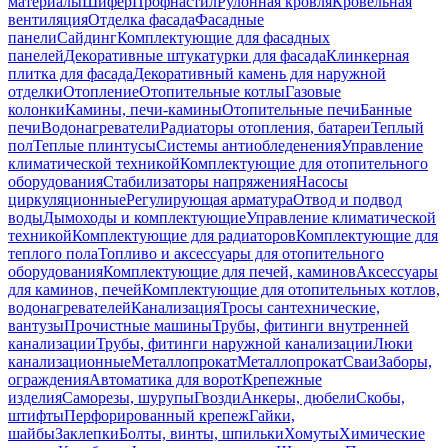
материалы
Шифер
Профнастил
Рулонная кровля
Кровельная
вентиляция
Отделка фасада
Фасадные
панели
Сайдинг
Комплектующие для фасадных
панелей
Декоративные штукатурки для фасада
Клинкерная
плитка для фасада
Декоративный камень для наружной
отделки
Отопление
Отопительные котлы
Газовые
колонки
Камины, печи-камины
Отопительные печи
Банные
печи
Водонагреватели
Радиаторы отопления, батареи
Теплый
пол
Теплые плинтусы
Системы антиобледенения
Управление
климатической техникой
Комплектующие для отопительного
оборудования
Стабилизаторы напряжения
Насосы
циркуляционные
Регулирующая арматура
Отвод и подвод
воды
Дымоходы и комплектующие
Управление климатической
техникой
Комплектующие для радиаторов
Комплектующие для
теплого пола
Топливо и аксессуары для отопительного
оборудования
Комплектующие для печей, каминов
Аксессуары
для каминов, печей
Комплектующие для отопительных котлов,
водонагревателей
Канализация
Тросы сантехнические,
вантузы
Прочистные машины
Трубы, фитинги внутренней
канализации
Трубы, фитинги наружной канализации
Люки
канализационные
Металлопрокат
Металлопрокат
Сваи
Заборы,
ограждения
Автоматика для ворот
Крепежные
изделия
Саморезы, шурупы
Гвозди
Анкеры, дюбели
Скобы,
штифты
Перфорированный крепеж
Гайки,
шайбы
Заклепки
Болты, винты, шпильки
Хомуты
Химические