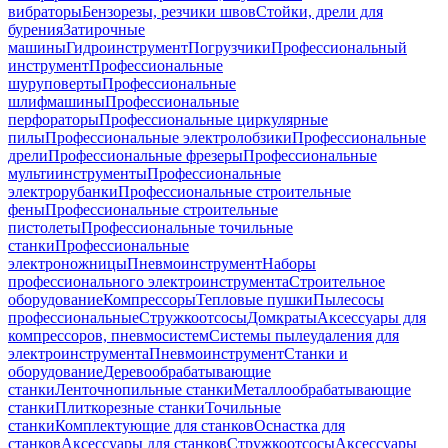
вибраторы
Бензорезы, резчики швов
Стойки, дрели для
бурения
Затирочные
машины
Гидроинструмент
Погрузчики
Профессиональный
инструмент
Профессиональные
шуруповерты
Профессиональные
шлифмашины
Профессиональные
перфораторы
Профессиональные циркулярные
пилы
Профессиональные электролобзики
Профессиональные
дрели
Профессиональные фрезеры
Профессиональные
мультиинструменты
Профессиональные
электрорубанки
Профессиональные строительные
фены
Профессиональные строительные
пистолеты
Профессиональные точильные
станки
Профессиональные
электроножницы
Пневмоинструмент
Наборы
профессионального электроинструмента
Строительное
оборудование
Компрессоры
Тепловые пушки
Пылесосы
профессиональные
Стружкоотсосы
Домкраты
Аксессуары для
компрессоров, пневмосистем
Системы пылеудаления для
электроинструмента
Пневмоинструмент
Станки и
оборудование
Деревообрабатывающие
станки
Ленточнопильные станки
Металлообрабатывающие
станки
Плиткорезные станки
Точильные
станки
Комплектующие для станков
Оснастка для
станков
Аксессуары для станков
Стружкоотсосы
Аксессуары