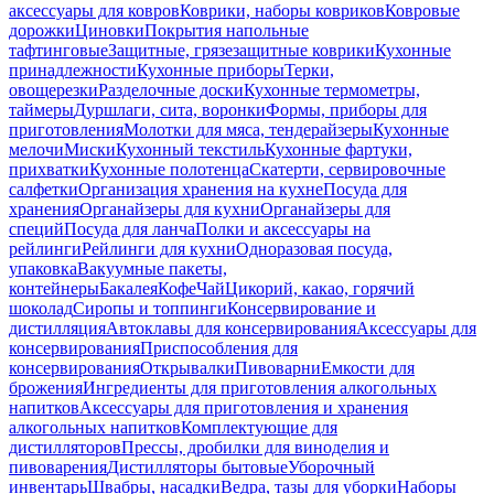
аксессуары для ковров
Коврики, наборы ковриков
Ковровые
дорожки
Циновки
Покрытия напольные
тафтинговые
Защитные, грязезащитные коврики
Кухонные
принадлежности
Кухонные приборы
Терки,
овощерезки
Разделочные доски
Кухонные термометры,
таймеры
Дуршлаги, сита, воронки
Формы, приборы для
приготовления
Молотки для мяса, тендерайзеры
Кухонные
мелочи
Миски
Кухонный текстиль
Кухонные фартуки,
прихватки
Кухонные полотенца
Скатерти, сервировочные
салфетки
Организация хранения на кухне
Посуда для
хранения
Органайзеры для кухни
Органайзеры для
специй
Посуда для ланча
Полки и аксессуары на
рейлинги
Рейлинги для кухни
Одноразовая посуда,
упаковка
Вакуумные пакеты,
контейнеры
Бакалея
Кофе
Чай
Цикорий, какао, горячий
шоколад
Сиропы и топпинги
Консервирование и
дистилляция
Автоклавы для консервирования
Аксессуары для
консервирования
Приспособления для
консервирования
Открывалки
Пивоварни
Емкости для
брожения
Ингредиенты для приготовления алкогольных
напитков
Аксессуары для приготовления и хранения
алкогольных напитков
Комплектующие для
дистилляторов
Прессы, дробилки для виноделия и
пивоварения
Дистилляторы бытовые
Уборочный
инвентарь
Швабры, насадки
Ведра, тазы для уборки
Наборы