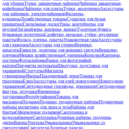
для уборки
Турки, заварочные чайники
Чайники заварочные,
кофейники
Чайники для плиты
Турки, молочники
Аксессуары
для чайников, электрочайников
Фильтры-
кувшины
Хозяйственные товары
Сушилки для белья,
прищепки
Гладильные доски
Урны, контейнеры для
мусора
Органайзеры, корзины, ящики
Туалетная бумага,
бумажные полотенца
Салфетки, мочалки, губки, мусорные
пакеты
Фольга, пленка, пакеты
Упаковочная тара
Аксессуары
для глажения
Аксессуары для стирки
Веревки,
шпагаты
Емкости, дозаторы для моющих средств
Вешалки-
плечики
Мешки хозяйственные
Сувениры
Копилки
Картины,
постеры
Фотоальбомы
Рамки для фотографий,
картин
Предметы интерьера
Шкатулки, подставки для
украшений
Статуэтки
Магниты
сувенирные
Иконы
Праздничный декор
Товары для
праздника
Елки
Аксессуары для елей новогодних
Новогодние
украшения
Светодиодные гирлянды, декорации
Светодиодные
фигуры, игрушки
Временные
татуировки
Фотобутафория
Товары для
маскарада
Подарки
Подарки, подарочные наборы
Подарочные
наборы косметики для лица и тела
Наборы для
бритья
Оформление подарков
Сантехника и
водоснабжение
Сантехника
Душевые кабины, поддоны,
двери
Ванны
Унитазы
Умывальники
Умывальники со
смесителями
Смесители
Душевые панели,