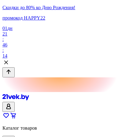
Скидки до 80% ко Дню Рождения!
промокод HAPPY22
01
дн
21
:
46
:
14
Каталог товаров