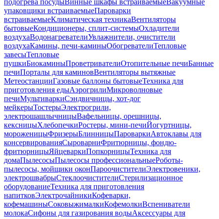
подогрева посуды
Винные шкафы встраиваемые
Вакуумные
упаковщики встраиваемые
Пароварки
встраиваемые
Климатическая техника
Вентиляторы
бытовые
Кондиционеры, сплит-системы
Охладители
воздуха
Водонагреватели
Увлажнители, очистители
воздуха
Камины, печи-камины
Обогреватели
Тепловые
завесы
Тепловые
пушки
Биокамины
Проветриватели
Отопительные печи
Банные
печи
Порталы для каминов
Вентиляторы вытяжные
Метеостанции
Газовые баллоны бытовые
Техника для
приготовления еды
Аэрогрили
Микроволновые
печи
Мультиварки
Сэндвичницы, хот-дог
мейкеры
Тостеры
Электрогрили,
электрошашлычницы
Вафельницы, орешницы,
кексницы
Хлебопечки
Ростеры, мини-печи
Йогуртницы,
мороженицы
Фризеры
Блинницы
Пароварки
Автоклавы для
консервирования
Сыроварни
Фритюрницы, фондю-
фритюрницы
Яйцеварки
Попкорницы
Техника для
дома
Пылесосы
Пылесосы профессиональные
Роботы-
пылесосы, мойщики окон
Пароочистители
Электровеники,
электрошвабры
Стеклоочистители
Стерилизационное
оборудование
Техника для приготовления
напитков
Электрочайники
Кофеварки,
кофемашины
Соковыжималки
Кофемолки
Вспениватели
молока
Сифоны для газирования воды
Аксессуары для