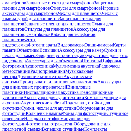
смартфонов
Защитные стекла для смартфонов
Защитные
пленки для смартфонов
Стилусы для смартфонов
Игровые
аксессуары для смартфонов
Чехлы для планшетов
Чехлы с
клавиатурой для планшетов
Защитные стекла для
планшетов
Защитные пленки для планшетов
Сумки для
планшетов
Стилусы для планшетов
Аксессуары для
планшетов, смартфонов
Кабели для телефонов,
планшетов
Фото,
видеосъемка
Фотоаппараты
Видеокамеры
Экшн-камеры
Карты
памяти
Объективы
Вспышки
Аксессуары для камер
Сумки и
чехлы для камер
Зарядные устройства, аккумуляторы для фото,
видеокамер
Аксессуары для объективов
Штативы
Цифровые
фоторамки
Аудиотехника
Мультимедиа акустика
Радиочасы,
метеостанции
Радиоприемники
Музыкальные
центры
Домашние кинотеатры
Акустические
системы
Проигрыватели виниловых пластинок
Аксессуары
для виниловых проигрывателей
Виниловые
пластинки
Инсталляционная акустика
Трансляционные
усилители
Аксессуары для аудиотехники
Комплектующие для
акустики
Акустические кабели
Подставки, стойки для
акустики
Сумки, чехлы для акустики
Оборудование для
фотостудии
Кольцевые лампы
Фоны для фотостудии
Студийное
освещение
Насадки светоформирующие для
фотостудии
Фотозонты, отражатели
Оборудование для
предметной съемки
Вспышки студийные
Комплекты