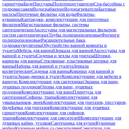
гарнитуры
Биде
Писсуары
Полотенцесушители
Спа-бассейны с
гидромассажем
Водоснабжение
Водонагреватели
Бытовые
насосы
Проточные фильтры для воды
Фильтры-
кувшины
Картриджи, комплектующие для проточных
фильтров
Магистральные фильтры, системы
сантехнические
Аксессуары для магистральных фильтров,
систем сантехнических
Трубы полипропиленовые
Фитинги
полипропиленовые
Расширительные баки,
гидроаккумуляторы
Обустройство ванной комнаты и
туалета
Мебель для ванной
Зеркала для ванной
Аксессуары для
ванной и туалета
Сиденья и чехлы для унитаза
Шторки,
карнизы для ванны
Стеклянные, пластиковые шторки для
ванны
Наборы для ванной и туалета
Зеркала
косметические
Сиденья для ванны
Коврики для ванной и
туалета
Экран-дверки в туалет
Комплектующие для мебели в
ванную
Комплектующие для сантехники
Экраны для ванн,
душевых поддонов
Опоры для ванн, душевых
поддонов
Комплектующие для ванн
Плинтусы для
сантехники
Сифоны, трапы
Комплектующие для
умывальников, моек
Комплектующие для унитазов, писсуаров,
биде
Бачки для унитазов
Комплектующие для душевых
гарнитуров
Комплектующие для сифонов,
трапов
Комплектующие для смесителей
Комплектующие для
душевых кабин, уголков
Сантехника для кухни
Кухонные
мойки
Кухонные мойки со смесителями
Смесители для