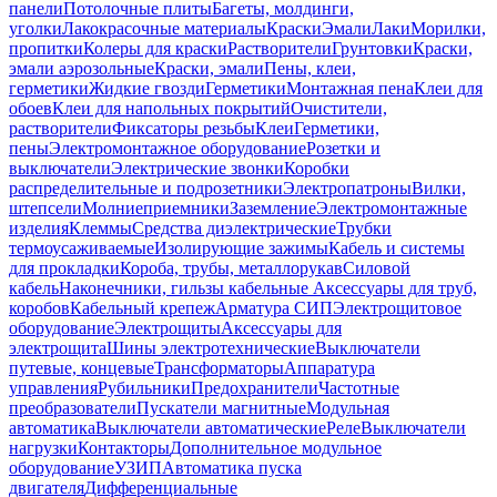
панели
Потолочные плиты
Багеты, молдинги,
уголки
Лакокрасочные материалы
Краски
Эмали
Лаки
Морилки,
пропитки
Колеры для краски
Растворители
Грунтовки
Краски,
эмали аэрозольные
Краски, эмали
Пены, клеи,
герметики
Жидкие гвозди
Герметики
Монтажная пена
Клеи для
обоев
Клеи для напольных покрытий
Очистители,
растворители
Фиксаторы резьбы
Клеи
Герметики,
пены
Электромонтажное оборудование
Розетки и
выключатели
Электрические звонки
Коробки
распределительные и подрозетники
Электропатроны
Вилки,
штепсели
Молниеприемники
Заземление
Электромонтажные
изделия
Клеммы
Средства диэлектрические
Трубки
термоусаживаемые
Изолирующие зажимы
Кабель и системы
для прокладки
Короба, трубы, металлорукав
Силовой
кабель
Наконечники, гильзы кабельные
Аксессуары для труб,
коробов
Кабельный крепеж
Арматура СИП
Электрощитовое
оборудование
Электрощиты
Аксессуары для
электрощита
Шины электротехнические
Выключатели
путевые, концевые
Трансформаторы
Аппаратура
управления
Рубильники
Предохранители
Частотные
преобразователи
Пускатели магнитные
Модульная
автоматика
Выключатели автоматические
Реле
Выключатели
нагрузки
Контакторы
Дополнительное модульное
оборудование
УЗИП
Автоматика пуска
двигателя
Дифференциальные