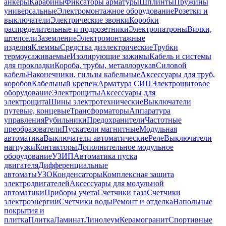
анкеры
Карабины
Фиксаторы арматуры
Шплинты
Пружины
универсальные
Электромонтажное оборудование
Розетки и
выключатели
Электрические звонки
Коробки
распределительные и подрозетники
Электропатроны
Вилки,
штепсели
Заземление
Электромонтажные
изделия
Клеммы
Средства диэлектрические
Трубки
термоусаживаемые
Изолирующие зажимы
Кабель и системы
для прокладки
Короба, трубы, металлорукав
Силовой
кабель
Наконечники, гильзы кабельные
Аксессуары для труб,
коробов
Кабельный крепеж
Арматура СИП
Электрощитовое
оборудование
Электрощиты
Аксессуары для
электрощита
Шины электротехнические
Выключатели
путевые, концевые
Трансформаторы
Аппаратура
управления
Рубильники
Предохранители
Частотные
преобразователи
Пускатели магнитные
Модульная
автоматика
Выключатели автоматические
Реле
Выключатели
нагрузки
Контакторы
Дополнительное модульное
оборудование
УЗИП
Автоматика пуска
двигателя
Дифференциальные
автоматы
УЗО
Конденсаторы
Комплексная защита
электродвигателей
Аксессуары для модульной
автоматики
Приборы учета
Счетчики газа
Счетчики
электроэнергии
Счетчики воды
Ремонт и отделка
Напольные
покрытия и
плитка
Плитка
Ламинат
Линолеум
Керамогранит
Спортивные