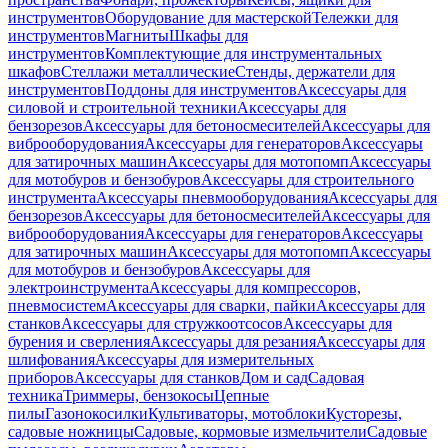
инструментов
Оборудование для мастерской
Тележки для
инструментов
Магниты
Шкафы для
инструментов
Комплектующие для инструментальных
шкафов
Стеллажи металлические
Стенды, держатели для
инструментов
Поддоны для инструментов
Аксессуары для
силовой и строительной техники
Аксессуары для
бензорезов
Аксессуары для бетоносмесителей
Аксессуары для
виброоборудования
Аксессуары для генераторов
Аксессуары
для затирочных машин
Аксессуары для мотопомп
Аксессуары
для мотобуров и бензобуров
Аксессуары для строительного
инструмента
Аксессуары пневмооборудования
Аксессуары для
бензорезов
Аксессуары для бетоносмесителей
Аксессуары для
виброоборудования
Аксессуары для генераторов
Аксессуары
для затирочных машин
Аксессуары для мотопомп
Аксессуары
для мотобуров и бензобуров
Аксессуары для
электроинструмента
Аксессуары для компрессоров,
пневмосистем
Аксессуары для сварки, пайки
Аксессуары для
станков
Аксессуары для стружкоотсосов
Аксессуары для
бурения и сверления
Аксессуары для резания
Аксессуары для
шлифования
Аксессуары для измерительных
приборов
Аксессуары для станков
Дом и сад
Садовая
техника
Триммеры, бензокосы
Цепные
пилы
Газонокосилки
Культиваторы, мотоблоки
Кусторезы,
садовые ножницы
Садовые, кормовые измельчители
Садовые