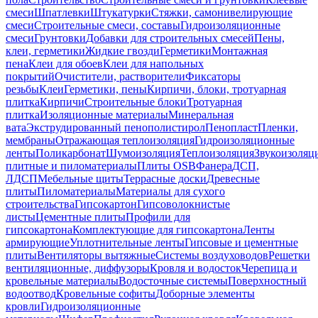
смеси
Шпатлевки
Штукатурки
Стяжки, самонивелирующие
смеси
Строительные смеси, составы
Гидроизоляционные
смеси
Грунтовки
Добавки для строительных смесей
Пены,
клеи, герметики
Жидкие гвозди
Герметики
Монтажная
пена
Клеи для обоев
Клеи для напольных
покрытий
Очистители, растворители
Фиксаторы
резьбы
Клеи
Герметики, пены
Кирпичи, блоки, тротуарная
плитка
Кирпичи
Строительные блоки
Тротуарная
плитка
Изоляционные материалы
Минеральная
вата
Экструдированный пенополистирол
Пенопласт
Пленки,
мембраны
Отражающая теплоизоляция
Гидроизоляционные
ленты
Поликарбонат
Шумоизоляция
Теплоизоляция
Звукоизоляц
плитные и пиломатериалы
Плиты OSB
Фанера
ДСП,
ЛДСП
Мебельные щиты
Террасные доски
Древесные
плиты
Пиломатериалы
Материалы для сухого
строительства
Гипсокартон
Гипсоволокнистые
листы
Цементные плиты
Профили для
гипсокартона
Комплектующие для гипсокартона
Ленты
армирующие
Уплотнительные ленты
Гипсовые и цементные
плиты
Вентиляторы вытяжные
Системы воздуховодов
Решетки
вентиляционные, диффузоры
Кровля и водосток
Черепица и
кровельные материалы
Водосточные системы
Поверхностный
водоотвод
Кровельные софиты
Доборные элементы
кровли
Гидроизоляционные