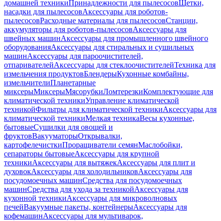
домашней техники
Принадлежности для пылесосов
Щетки,
насадки для пылесосов
Аксессуары для роботов-
пылесосов
Расходные материалы для пылесосов
Станции,
аккумуляторы для роботов-пылесосов
Аксессуары для
швейных машин
Аксессуары для промышленного швейного
оборудования
Аксессуары для стиральных и сушильных
машин
Аксессуары для пароочистителей,
отпаривателей
Аксессуары для стеклоочистителей
Техника для
измельчения продуктов
Блендеры
Кухонные комбайны,
измельчители
Планетарные
миксеры
Миксеры
Мясорубки
Ломтерезки
Комплектующие для
климатической техники
Управление климатической
техникой
Фильтры для климатической техники
Аксессуары для
климатической техники
Мелкая техника
Весы кухонные,
бытовые
Сушилки для овощей и
фруктов
Вакууматоры
Открывалки,
картофелечистки
Проращиватели семян
Маслобойки,
сепараторы бытовые
Аксессуары для крупной
техники
Аксессуары для вытяжек
Аксессуары для плит и
духовок
Аксессуары для холодильников
Аксессуары для
посудомоечных машин
Средства для посудомоечных
машин
Средства для ухода за техникой
Аксессуары для
кухонной техники
Аксессуары для микроволновых
печей
Вакуумные пакеты, контейнеры
Аксессуары для
кофемашин
Аксессуары для мультиварок,