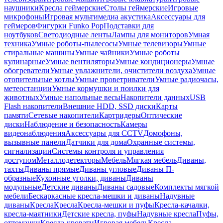
наушники
Кресла геймерские
Столы геймерские
Игровые
микрофоны
Игровая мультимедиа акустика
Аксессуары для
геймеров
Фигурки Funko Pop
Подставки для
ноутбуков
Светодиодные ленты
Лампы для мониторов
Умная
техника
Умные роботы-пылесосы
Умные телевизоры
Умные
стиральные машины
Умные чайники
Умные роботы
кулинарные
Умные вентиляторы
Умные кондиционеры
Умные
обогреватели
Умные увлажнители, очистители воздуха
Умные
отопительные котлы
Умные проветриватели
Умные радиочасы,
метеостанции
Умные кормушки и поилки для
животных
Умные напольные весы
Накопители данных
USB
Flash накопители
Внешние HDD, SSD диски
Карты
памяти
Сетевые накопители
Картридеры
Оптические
диски
Наблюдение и безопасность
Камеры
видеонаблюдения
Аксессуары для CCTV
Домофоны,
вызывные панели
Датчики для дома
Охранные системы,
сигнализации
Системы контроля и управления
доступом
Металлодетекторы
Мебель
Мягкая мебель
Диваны,
тахты
Диваны прямые
Диваны угловые
Диваны П-
образные
Кухонные уголки, диваны
Диваны
модульные
Детские диваны
Диваны садовые
Комплекты мягкой
мебели
Бескаркасные кресла-мешки и диваны
Надувные
диваны
Кресла
Кресла
Кресла-мешки и пуфы
Кресла-качалки,
кресла-маятники
Детские кресла, пуфы
Надувные кресла
Пуфы,
оттоманки
Кресла-кровати
Игровая мебель
Кресла