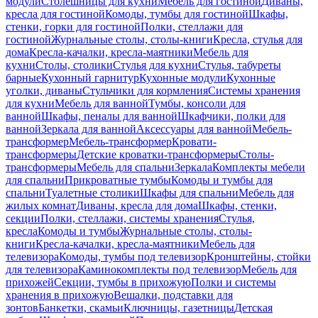
модули
Столешницы для кухни
Мебель для гостиной
Диваны,
кресла для гостиной
Комоды, тумбы для гостиной
Шкафы,
стенки, горки для гостиной
Полки, стеллажи для
гостиной
Журнальные столы, столы-книги
Кресла, стулья для
дома
Кресла-качалки, кресла-маятники
Мебель для
кухни
Столы, столики
Стулья для кухни
Стулья, табуреты
барные
Кухонный гарнитур
Кухонные модули
Кухонные
уголки, диваны
Стульчики для кормления
Системы хранения
для кухни
Мебель для ванной
Тумбы, консоли для
ванной
Шкафы, пеналы для ванной
Шкафчики, полки для
ванной
Зеркала для ванной
Аксессуары для ванной
Мебель-
трансформер
Мебель-трансформер
Кровати-
трансформеры
Детские кроватки-трансформеры
Столы-
трансформеры
Мебель для спальни
Зеркала
Комплекты мебели
для спальни
Прикроватные тумбы
Комоды и тумбы для
спальни
Туалетные столики
Шкафы для спальни
Мебель для
жилых комнат
Диваны, кресла для дома
Шкафы, стенки,
секции
Полки, стеллажи, системы хранения
Стулья,
кресла
Комоды и тумбы
Журнальные столы, столы-
книги
Кресла-качалки, кресла-маятники
Мебель для
телевизора
Комоды, тумбы под телевизор
Кронштейны, стойки
для телевизора
Каминокомплекты под телевизор
Мебель для
прихожей
Секции, тумбы в прихожую
Полки и системы
хранения в прихожую
Вешалки, подставки для
зонтов
Банкетки, скамьи
Ключницы, газетницы
Детская