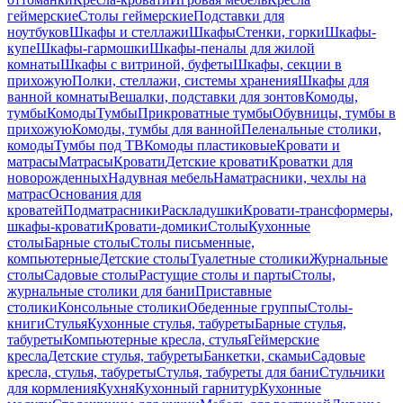
геймерские
Столы геймерские
Подставки для
ноутбуков
Шкафы и стеллажи
Шкафы
Стенки, горки
Шкафы-
купе
Шкафы-гармошки
Шкафы-пеналы для жилой
комнаты
Шкафы с витриной, буфеты
Шкафы, секции в
прихожую
Полки, стеллажи, системы хранения
Шкафы для
ванной комнаты
Вешалки, подставки для зонтов
Комоды,
тумбы
Комоды
Тумбы
Прикроватные тумбы
Обувницы, тумбы в
прихожую
Комоды, тумбы для ванной
Пеленальные столики,
комоды
Тумбы под ТВ
Комоды пластиковые
Кровати и
матрасы
Матрасы
Кровати
Детские кровати
Кроватки для
новорожденных
Надувная мебель
Наматрасники, чехлы на
матрас
Основания для
кроватей
Подматрасники
Раскладушки
Кровати-трансформеры,
шкафы-кровати
Кровати-домики
Столы
Кухонные
столы
Барные столы
Столы письменные,
компьютерные
Детские столы
Туалетные столики
Журнальные
столы
Садовые столы
Растущие столы и парты
Столы,
журнальные столики для бани
Приставные
столики
Консольные столики
Обеденные группы
Столы-
книги
Стулья
Кухонные стулья, табуреты
Барные стулья,
табуреты
Компьютерные кресла, стулья
Геймерские
кресла
Детские стулья, табуреты
Банкетки, скамьи
Садовые
кресла, стулья, табуреты
Стулья, табуреты для бани
Стульчики
для кормления
Кухня
Кухонный гарнитур
Кухонные