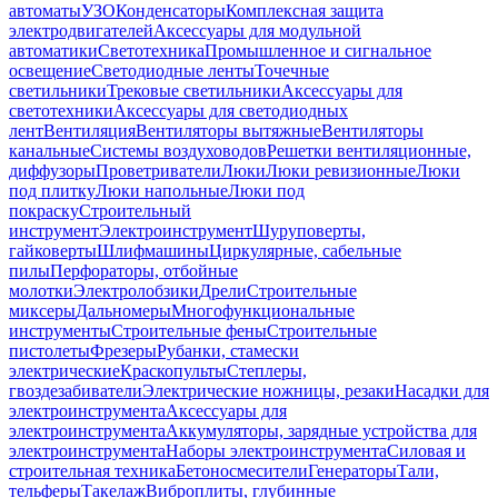
автоматы
УЗО
Конденсаторы
Комплексная защита
электродвигателей
Аксессуары для модульной
автоматики
Светотехника
Промышленное и сигнальное
освещение
Светодиодные ленты
Точечные
светильники
Трековые светильники
Аксессуары для
светотехники
Аксессуары для светодиодных
лент
Вентиляция
Вентиляторы вытяжные
Вентиляторы
канальные
Системы воздуховодов
Решетки вентиляционные,
диффузоры
Проветриватели
Люки
Люки ревизионные
Люки
под плитку
Люки напольные
Люки под
покраску
Строительный
инструмент
Электроинструмент
Шуруповерты,
гайковерты
Шлифмашины
Циркулярные, сабельные
пилы
Перфораторы, отбойные
молотки
Электролобзики
Дрели
Строительные
миксеры
Дальномеры
Многофункциональные
инструменты
Строительные фены
Строительные
пистолеты
Фрезеры
Рубанки, стамески
электрические
Краскопульты
Степлеры,
гвоздезабиватели
Электрические ножницы, резаки
Насадки для
электроинструмента
Аксессуары для
электроинструмента
Аккумуляторы, зарядные устройства для
электроинструмента
Наборы электроинструмента
Силовая и
строительная техника
Бетоносмесители
Генераторы
Тали,
тельферы
Такелаж
Виброплиты, глубинные