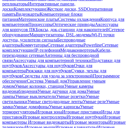
репликаторы
Интерактивные панели,
доски
Комплектующие
Жесткие диски, SSD
Оперативная
память
Видеокарты
Компьютерные блоки
питания
Материнские платы
Системы охлаждения
Корпуса для
компьютеров
Процессоры
Оптические приводы
Аксессуары
для корпусов ПК
Боксы, док-станции для накопителей
Сетевое
оборудование
Маршрутизаторы, DSL-модемы
Wi-Fi точки
доступа, усилители сигнала
Беспроводные
адаптеры
Коммутаторы
Сетевые адаптеры
Powerline
Сетевые
комплектующие
IP-телефония
Медиаконвертеры
Кабели,
переходники сетевые
Антенны для беспроводной
связи
Аксессуары для компьютерной техники
Подставки для
ноутбуков
Аксессуары для ноутбуков
Очки для
компьютера
Рюкзаки для ноутбуков
Сумки, чехлы для
ноутбуков
Средства для ухода за электроникой
Программное
обеспечение
Система Умный дом
Управление умным
домом
Умные колонки, станции
Умные камеры
видеонаблюдения
Умные датчики для дома
Умные
лампы
Умные выключатели
Умные розетки
Умные
светильники
Умные светодиодные ленты
Умные реле
Умные
замки
Умные домофоны
Умные карнизы
Умные
терморегуляторы
Игровая зона
Игровые приставки
Игры для
приставок
Игровые контроллеры
Игровые ноутбуки
Игровые
компьютеры
Игровые видеокарты
Игровые мониторы
Игровые
телевизоры
Игровые мыши
Игровые клавиатуры
Игровые