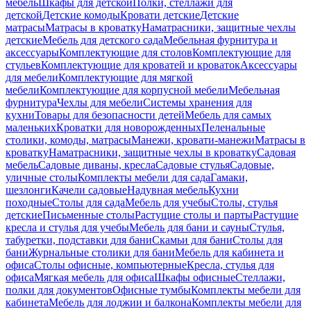
мебель
Шкафы для детской
Полки, стеллажи для
детской
Детские комоды
Кровати детские
Детские
матрасы
Матрасы в кроватку
Наматрасники, защитные чехлы
детские
Мебель для детского сада
Мебельная фурнитура и
аксессуары
Комплектующие для столов
Комплектующие для
стульев
Комплектующие для кроватей и кроваток
Аксессуары
для мебели
Комплектующие для мягкой
мебели
Комплектующие для корпусной мебели
Мебельная
фурнитура
Чехлы для мебели
Системы хранения для
кухни
Товары для безопасности детей
Мебель для самых
маленьких
Кроватки для новорожденных
Пеленальные
столики, комоды, матрасы
Манежи, кровати-манежи
Матрасы в
кроватку
Наматрасники, защитные чехлы в кроватку
Садовая
мебель
Садовые диваны, кресла
Садовые стулья
Садовые,
уличные столы
Комплекты мебели для сада
Гамаки,
шезлонги
Качели садовые
Надувная мебель
Кухни
походные
Столы для сада
Мебель для учебы
Столы, стулья
детские
Письменные столы
Растущие столы и парты
Растущие
кресла и стулья для учебы
Мебель для бани и сауны
Стулья,
табуретки, подставки для бани
Скамьи для бани
Столы для
бани
Журнальные столики для бани
Мебель для кабинета и
офиса
Столы офисные, компьютерные
Кресла, стулья для
офиса
Мягкая мебель для офиса
Шкафы офисные
Стеллажи,
полки для документов
Офисные тумбы
Комплекты мебели для
кабинета
Мебель для лоджии и балкона
Комплекты мебели для