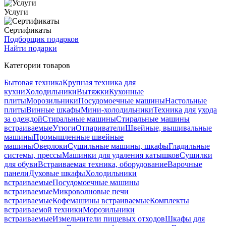
Услуги
Сертификаты
Подборщик подарков
Найти подарки
Категории товаров
Бытовая техника
Крупная техника для
кухни
Холодильники
Вытяжки
Кухонные
плиты
Морозильники
Посудомоечные машины
Настольные
плиты
Винные шкафы
Мини-холодильники
Техника для ухода
за одеждой
Стиральные машины
Стиральные машины
встраиваемые
Утюги
Отпариватели
Швейные, вышивальные
машины
Промышленные швейные
машины
Оверлоки
Сушильные машины, шкафы
Гладильные
системы, прессы
Машинки для удаления катышков
Сушилки
для обуви
Встраиваемая техника, оборудование
Варочные
панели
Духовые шкафы
Холодильники
встраиваемые
Посудомоечные машины
встраиваемые
Микроволновые печи
встраиваемые
Кофемашины встраиваемые
Комплекты
встраиваемой техники
Морозильники
встраиваемые
Измельчители пищевых отходов
Шкафы для