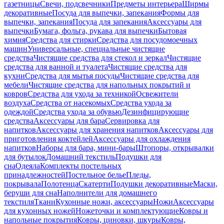
газетницы
Свечи, подсвечники
Предметы интерьера
Ширмы
декоративные
Посуда для выпечки, запекания
Формы для
выпечки, запекания
Посуда для запекания
Аксессуары для
выпечки
Бумага, фольга, рукава для выпечки
Бытовая
химия
Средства для стирки
Средства для посудомоечных
машин
Универсальные, специальные чистящие
средства
Чистящие средства для стекол и зеркал
Чистящие
средства для ванной и туалета
Чистящие средства для
кухни
Средства для мытья посуды
Чистящие средства для
мебели
Чистящие средства для напольных покрытий и
ковров
Средства для ухода за техникой
Освежители
воздуха
Средства от насекомых
Средства ухода за
одеждой
Средства ухода за обувью
Дезинфицирующие
средства
Аксессуары для бара
Сервировка для
напитков
Аксессуары для хранения напитков
Аксессуары для
приготовления коктейлей
Аксессуары для охлаждения
напитков
Наборы для бара, мини-бары
Штопоры, открывалки
для бутылок
Домашний текстиль
Подушки для
сна
Одеяла
Комплекты постельных
принадлежностей
Постельное белье
Пледы,
покрывала
Полотенца
Скатерти
Подушки декоративные
Маски,
беруши для сна
Наполнители для домашнего
текстиля
Ткани
Кухонные ножи, аксессуары
Ножи
Аксессуары
для кухонных ножей
Ножеточки и комплектующие
Ковры и
напольные покрытия
Ковры, циновки, шкуры
Ковры,