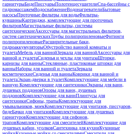
гарнитуры
Биде
Писсуары
Полотенцесушители
Спа-бассейны с
гидромассажем
Водоснабжение
Водонагреватели
Бытовые
насосы
Проточные фильтры для воды
Фильтры-
кувшины
Картриджи, комплектующие для проточных
фильтров
Магистральные фильтры, системы
сантехнические
Аксессуары для магистральных фильтров,
систем сантехнических
Трубы полипропиленовые
Фитинги
полипропиленовые
Расширительные баки,
гидроаккумуляторы
Обустройство ванной комнаты и
туалета
Мебель для ванной
Зеркала для ванной
Аксессуары для
ванной и туалета
Сиденья и чехлы для унитаза
Шторки,
карнизы для ванны
Стеклянные, пластиковые шторки для
ванны
Наборы для ванной и туалета
Зеркала
косметические
Сиденья для ванны
Коврики для ванной и
туалета
Экран-дверки в туалет
Комплектующие для мебели в
ванную
Комплектующие для сантехники
Экраны для ванн,
душевых поддонов
Опоры для ванн, душевых
поддонов
Комплектующие для ванн
Плинтусы для
сантехники
Сифоны, трапы
Комплектующие для
умывальников, моек
Комплектующие для унитазов, писсуаров,
биде
Бачки для унитазов
Комплектующие для душевых
гарнитуров
Комплектующие для сифонов,
трапов
Комплектующие для смесителей
Комплектующие для
душевых кабин, уголков
Сантехника для кухни
Кухонные
мойки
Кухонные мойки со смесителями
Смесители для