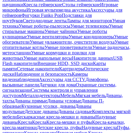
наушники
Кресла геймерские
Столы геймерские
Игровые
микрофоны
Игровая мультимедиа акустика
Аксессуары для
геймеров
Фигурки Funko Pop
Подставки для
ноутбуков
Светодиодные ленты
Лампы для мониторов
Умная
техника
Умные роботы-пылесосы
Умные телевизоры
Умные
стиральные машины
Умные чайники
Умные роботы
кулинарные
Умные вентиляторы
Умные кондиционеры
Умные
обогреватели
Умные увлажнители, очистители воздуха
Умные
отопительные котлы
Умные проветриватели
Умные радиочасы,
метеостанции
Умные кормушки и поилки для
животных
Умные напольные весы
Накопители данных
USB
Flash накопители
Внешние HDD, SSD диски
Карты
памяти
Сетевые накопители
Картридеры
Оптические
диски
Наблюдение и безопасность
Камеры
видеонаблюдения
Аксессуары для CCTV
Домофоны,
вызывные панели
Датчики для дома
Охранные системы,
сигнализации
Системы контроля и управления
доступом
Металлодетекторы
Мебель
Мягкая мебель
Диваны,
тахты
Диваны прямые
Диваны угловые
Диваны П-
образные
Кухонные уголки, диваны
Диваны
модульные
Детские диваны
Диваны садовые
Комплекты мягкой
мебели
Бескаркасные кресла-мешки и диваны
Надувные
диваны
Кресла
Кресла
Кресла-мешки и пуфы
Кресла-качалки,
кресла-маятники
Детские кресла, пуфы
Надувные кресла
Пуфы,
оттоманки
Кресла-кровати
Игровая мебель
Кресла