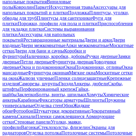
напольные покрытия
Виниловые
полы
Ковролин
Паркет
Искусственная трава
Аксессуары для
напольных покрытий и плитки
Подложка
Плинтусы, уголки,
обводы для труб
Плинтусы для сантехники
Фуги для
плитки
Порожки, профили для пола и плитки
Приспособления
для укладки плитки
Системы выравнивания
плитки
Аксессуары для напольных
покрытий
Реставрационные материалы
Двери и арки
Двери
входные
Двери межкомнатные
Арки межкомнатные
Москитные
сетки
Двери для бани и сауны
Коробки и
фурнитура
Наличники, коробки, доборы
Ручки дверные
Замки
дверные
Петли дверные
Фурнитура дверная
Доводчики
дверные
Окна и подоконники
Окна
Подоконники, отливы
Окна
мансардные
Фурнитура оконная
Мягкие окна
Москитные сетки
на окна
Жалюзи уличные
Пленки солнцезащитные
Крепежные
изделия
Саморезы, шурупы
Гвозди
Анкеры, дюбели
Скобы,
штифты
Перфорированный крепеж
Гайки,
шайбы
Заклепки
Болты, винты, шпильки
Хомуты
Химические
анкеры
Карабины
Фиксаторы арматуры
Шплинты
Пружины
универсальные
Отделка стен
Обои
Жидкие
обои
Фотообои
Штукатурки декоративные
Декоративный
камень
Скинали
Пленки самоклеящиеся
Армирующие
сетки
Стеновые панели
Уголки, маяки,
профили
Вагонка
Стеклохолсты, флизелин
Экраны для
радиаторов
Отделка потолка
Потолочные системы
Потолочные