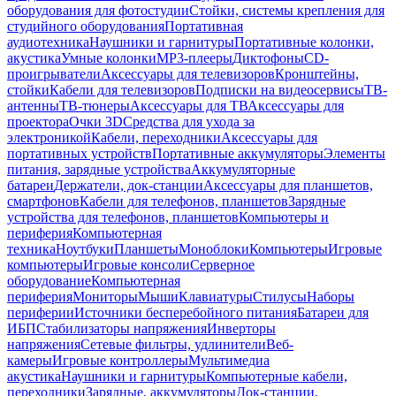
оборудования для фотостудии
Стойки, системы крепления для
студийного оборудования
Портативная
аудиотехника
Наушники и гарнитуры
Портативные колонки,
акустика
Умные колонки
MP3-плееры
Диктофоны
CD-
проигрыватели
Аксессуары для телевизоров
Кронштейны,
стойки
Кабели для телевизоров
Подписки на видеосервисы
ТВ-
антенны
ТВ-тюнеры
Аксессуары для ТВ
Аксессуары для
проектора
Очки 3D
Средства для ухода за
электроникой
Кабели, переходники
Аксессуары для
портативных устройств
Портативные аккумуляторы
Элементы
питания, зарядные устройства
Аккумуляторные
батареи
Держатели, док-станции
Аксессуары для планшетов,
смартфонов
Кабели для телефонов, планшетов
Зарядные
устройства для телефонов, планшетов
Компьютеры и
периферия
Компьютерная
техника
Ноутбуки
Планшеты
Моноблоки
Компьютеры
Игровые
компьютеры
Игровые консоли
Серверное
оборудование
Компьютерная
периферия
Мониторы
Мыши
Клавиатуры
Стилусы
Наборы
периферии
Источники бесперебойного питания
Батареи для
ИБП
Стабилизаторы напряжения
Инверторы
напряжения
Сетевые фильтры, удлинители
Веб-
камеры
Игровые контроллеры
Мультимедиа
акустика
Наушники и гарнитуры
Компьютерные кабели,
переходники
Зарядные, аккумуляторы
Док-станции,