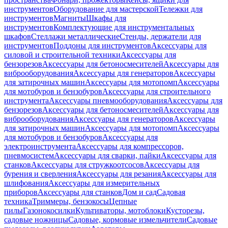
инструментов
Оборудование для мастерской
Тележки для
инструментов
Магниты
Шкафы для
инструментов
Комплектующие для инструментальных
шкафов
Стеллажи металлические
Стенды, держатели для
инструментов
Поддоны для инструментов
Аксессуары для
силовой и строительной техники
Аксессуары для
бензорезов
Аксессуары для бетоносмесителей
Аксессуары для
виброоборудования
Аксессуары для генераторов
Аксессуары
для затирочных машин
Аксессуары для мотопомп
Аксессуары
для мотобуров и бензобуров
Аксессуары для строительного
инструмента
Аксессуары пневмооборудования
Аксессуары для
бензорезов
Аксессуары для бетоносмесителей
Аксессуары для
виброоборудования
Аксессуары для генераторов
Аксессуары
для затирочных машин
Аксессуары для мотопомп
Аксессуары
для мотобуров и бензобуров
Аксессуары для
электроинструмента
Аксессуары для компрессоров,
пневмосистем
Аксессуары для сварки, пайки
Аксессуары для
станков
Аксессуары для стружкоотсосов
Аксессуары для
бурения и сверления
Аксессуары для резания
Аксессуары для
шлифования
Аксессуары для измерительных
приборов
Аксессуары для станков
Дом и сад
Садовая
техника
Триммеры, бензокосы
Цепные
пилы
Газонокосилки
Культиваторы, мотоблоки
Кусторезы,
садовые ножницы
Садовые, кормовые измельчители
Садовые