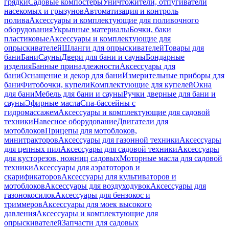
грядки
Садовые компостеры
Уничтожители, отпугиватели
насекомых и грызунов
Автоматизация и контроль
полива
Аксессуары и комплектующие для поливочного
оборудования
Укрывные материалы
Бочки, баки
пластиковые
Аксессуары и комплектующие для
опрыскивателей
Шланги для опрыскивателей
Товары для
бани
Бани
Сауны
Двери для бани и сауны
Бондарные
изделия
Банные принадлежности
Аксессуары для
бани
Оснащение и декор для бани
Измерительные приборы для
бани
Фитобочки, купели
Комплектующие для купелей
Окна
для бани
Мебель для бани и сауны
Ручки дверные для бани и
сауны
Эфирные масла
Спа-бассейны с
гидромассажем
Аксессуары и комплектующие для садовой
техники
Навесное оборудование
Двигатели для
мотоблоков
Прицепы для мотоблоков,
минитракторов
Аксессуары для газонной техники
Аксессуары
для цепных пил
Аксессуары для садовой техники
Аксессуары
для кусторезов, ножниц садовых
Моторные масла для садовой
техники
Аксессуары для аэратоторов и
скарификаторов
Аксессуары для культиваторов и
мотоблоков
Аксессуары для воздуходувок
Аксессуары для
газонокосилок
Аксессуары для бензокос и
триммеров
Аксессуары для моек высокого
давления
Аксессуары и комплектующие для
опрыскивателей
Запчасти для садовых