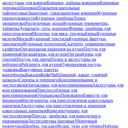
аксессуары для ковров
Коврики, наборы ковриков
Ковровые
дорожки
Циновки
Покрытия напольные
тафтинговые
Защитные, грязезащитные коврики
Кухонные
принадлежности
Кухонные приборы
Терки,
овощерезки
Разделочные доски
Кухонные термометры,
таймеры
Дуршлаги, сита, воронки
Формы, приборы для
приготовления
Молотки для мяса, тендерайзеры
Кухонные
мелочи
Миски
Кухонный текстиль
Кухонные фартуки,
прихватки
Кухонные полотенца
Скатерти, сервировочные
салфетки
Организация хранения на кухне
Посуда для
хранения
Органайзеры для кухни
Органайзеры для
специй
Посуда для ланча
Полки и аксессуары на
рейлинги
Рейлинги для кухни
Одноразовая посуда,
упаковка
Вакуумные пакеты,
контейнеры
Бакалея
Кофе
Чай
Цикорий, какао, горячий
шоколад
Сиропы и топпинги
Консервирование и
дистилляция
Автоклавы для консервирования
Аксессуары для
консервирования
Приспособления для
консервирования
Открывалки
Пивоварни
Емкости для
брожения
Ингредиенты для приготовления алкогольных
напитков
Аксессуары для приготовления и хранения
алкогольных напитков
Комплектующие для
дистилляторов
Прессы, дробилки для виноделия и
пивоварения
Дистилляторы бытовые
Уборочный
инвентарь
Швабры, насадки
Ведра, тазы для уборки
Наборы