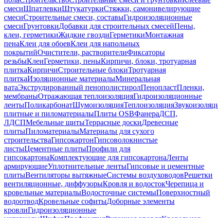
смеси
Шпатлевки
Штукатурки
Стяжки, самонивелирующие
смеси
Строительные смеси, составы
Гидроизоляционные
смеси
Грунтовки
Добавки для строительных смесей
Пены,
клеи, герметики
Жидкие гвозди
Герметики
Монтажная
пена
Клеи для обоев
Клеи для напольных
покрытий
Очистители, растворители
Фиксаторы
резьбы
Клеи
Герметики, пены
Кирпичи, блоки, тротуарная
плитка
Кирпичи
Строительные блоки
Тротуарная
плитка
Изоляционные материалы
Минеральная
вата
Экструдированный пенополистирол
Пенопласт
Пленки,
мембраны
Отражающая теплоизоляция
Гидроизоляционные
ленты
Поликарбонат
Шумоизоляция
Теплоизоляция
Звукоизоляц
плитные и пиломатериалы
Плиты OSB
Фанера
ДСП,
ЛДСП
Мебельные щиты
Террасные доски
Древесные
плиты
Пиломатериалы
Материалы для сухого
строительства
Гипсокартон
Гипсоволокнистые
листы
Цементные плиты
Профили для
гипсокартона
Комплектующие для гипсокартона
Ленты
армирующие
Уплотнительные ленты
Гипсовые и цементные
плиты
Вентиляторы вытяжные
Системы воздуховодов
Решетки
вентиляционные, диффузоры
Кровля и водосток
Черепица и
кровельные материалы
Водосточные системы
Поверхностный
водоотвод
Кровельные софиты
Доборные элементы
кровли
Гидроизоляционные