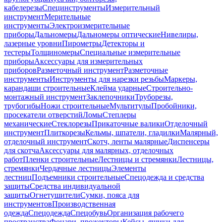
кабелерезы
Специнструменты
Измерительный
инструмент
Мерительные
инструменты
Электроизмерительные
приборы
Дальномеры
Дальномеры оптические
Нивелиры,
лазерные уровни
Пирометры
Детекторы и
тестеры
Толщиномеры
Специальные измерительные
приборы
Аксессуары для измерительных
приборов
Разметочный инструмент
Разметочные
инструменты
Инструменты для нарезки резьбы
Маркеры,
карандаши строительные
Клейма ударные
Строительно-
монтажный инструмент
Заклепочники
Труборезы,
трубогибы
Ножи строительные
Мультитулы
Пробойники,
просекатели отверстий
Ломы
Степлеры
механические
Стеклорезы
Прикаточные валики
Отделочный
инструмент
Плиткорезы
Кельмы, шпатели, гладилки
Малярный,
отделочный инструмент
Скотч, ленты малярные
Диспенсеры
для скотча
Аксессуары для малярных, отделочных
работ
Пленки строительные
Лестницы и стремянки
Лестницы,
стремянки
Чердачные лестницы
Элементы
лестниц
Подъемники строительные
Спецодежда и средства
защиты
Средства индивидуальной
защиты
Огнетушители
Сумки, пояса для
инструментов
Производственная
одежда
Спецодежда
Спецобувь
Организация рабочего
пространства
Фонари, прожекторы
Кейсы, ящики для