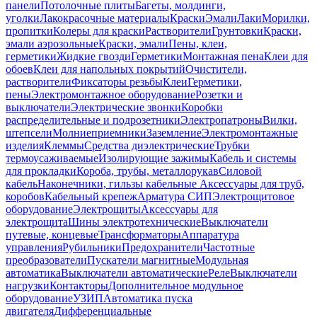
панели
Потолочные плиты
Багеты, молдинги,
уголки
Лакокрасочные материалы
Краски
Эмали
Лаки
Морилки,
пропитки
Колеры для краски
Растворители
Грунтовки
Краски,
эмали аэрозольные
Краски, эмали
Пены, клеи,
герметики
Жидкие гвозди
Герметики
Монтажная пена
Клеи для
обоев
Клеи для напольных покрытий
Очистители,
растворители
Фиксаторы резьбы
Клеи
Герметики,
пены
Электромонтажное оборудование
Розетки и
выключатели
Электрические звонки
Коробки
распределительные и подрозетники
Электропатроны
Вилки,
штепсели
Молниеприемники
Заземление
Электромонтажные
изделия
Клеммы
Средства диэлектрические
Трубки
термоусаживаемые
Изолирующие зажимы
Кабель и системы
для прокладки
Короба, трубы, металлорукав
Силовой
кабель
Наконечники, гильзы кабельные
Аксессуары для труб,
коробов
Кабельный крепеж
Арматура СИП
Электрощитовое
оборудование
Электрощиты
Аксессуары для
электрощита
Шины электротехнические
Выключатели
путевые, концевые
Трансформаторы
Аппаратура
управления
Рубильники
Предохранители
Частотные
преобразователи
Пускатели магнитные
Модульная
автоматика
Выключатели автоматические
Реле
Выключатели
нагрузки
Контакторы
Дополнительное модульное
оборудование
УЗИП
Автоматика пуска
двигателя
Дифференциальные