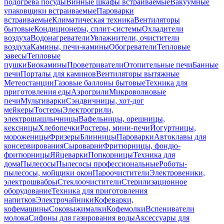
подогрева посуды
Винные шкафы встраиваемые
Вакуумные
упаковщики встраиваемые
Пароварки
встраиваемые
Климатическая техника
Вентиляторы
бытовые
Кондиционеры, сплит-системы
Охладители
воздуха
Водонагреватели
Увлажнители, очистители
воздуха
Камины, печи-камины
Обогреватели
Тепловые
завесы
Тепловые
пушки
Биокамины
Проветриватели
Отопительные печи
Банные
печи
Порталы для каминов
Вентиляторы вытяжные
Метеостанции
Газовые баллоны бытовые
Техника для
приготовления еды
Аэрогрили
Микроволновые
печи
Мультиварки
Сэндвичницы, хот-дог
мейкеры
Тостеры
Электрогрили,
электрошашлычницы
Вафельницы, орешницы,
кексницы
Хлебопечки
Ростеры, мини-печи
Йогуртницы,
мороженицы
Фризеры
Блинницы
Пароварки
Автоклавы для
консервирования
Сыроварни
Фритюрницы, фондю-
фритюрницы
Яйцеварки
Попкорницы
Техника для
дома
Пылесосы
Пылесосы профессиональные
Роботы-
пылесосы, мойщики окон
Пароочистители
Электровеники,
электрошвабры
Стеклоочистители
Стерилизационное
оборудование
Техника для приготовления
напитков
Электрочайники
Кофеварки,
кофемашины
Соковыжималки
Кофемолки
Вспениватели
молока
Сифоны для газирования воды
Аксессуары для