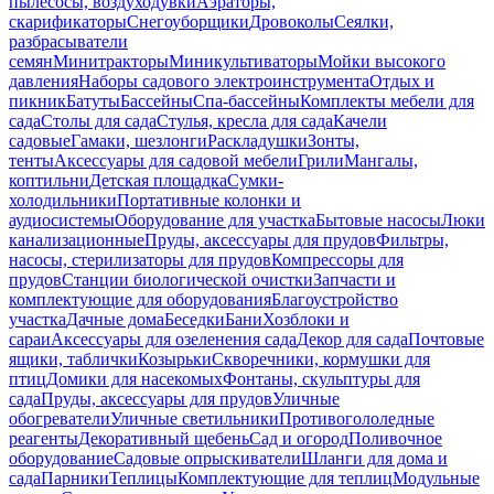
пылесосы, воздуходувки
Аэраторы,
скарификаторы
Снегоуборщики
Дровоколы
Сеялки,
разбрасыватели
семян
Минитракторы
Миникультиваторы
Мойки высокого
давления
Наборы садового электроинструмента
Отдых и
пикник
Батуты
Бассейны
Спа-бассейны
Комплекты мебели для
сада
Столы для сада
Стулья, кресла для сада
Качели
садовые
Гамаки, шезлонги
Раскладушки
Зонты,
тенты
Аксессуары для садовой мебели
Грили
Мангалы,
коптильни
Детская площадка
Сумки-
холодильники
Портативные колонки и
аудиосистемы
Оборудование для участка
Бытовые насосы
Люки
канализационные
Пруды, аксессуары для прудов
Фильтры,
насосы, стерилизаторы для прудов
Компрессоры для
прудов
Станции биологической очистки
Запчасти и
комплектующие для оборудования
Благоустройство
участка
Дачные дома
Беседки
Бани
Хозблоки и
сараи
Аксессуары для озеленения сада
Декор для сада
Почтовые
ящики, таблички
Козырьки
Скворечники, кормушки для
птиц
Домики для насекомых
Фонтаны, скульптуры для
сада
Пруды, аксессуары для прудов
Уличные
обогреватели
Уличные светильники
Противогололедные
реагенты
Декоративный щебень
Сад и огород
Поливочное
оборудование
Садовые опрыскиватели
Шланги для дома и
сада
Парники
Теплицы
Комплектующие для теплиц
Модульные