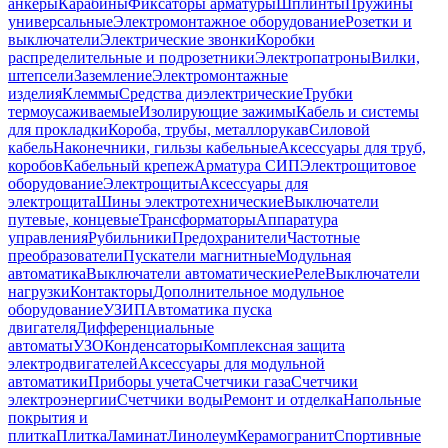
анкеры
Карабины
Фиксаторы арматуры
Шплинты
Пружины
универсальные
Электромонтажное оборудование
Розетки и
выключатели
Электрические звонки
Коробки
распределительные и подрозетники
Электропатроны
Вилки,
штепсели
Заземление
Электромонтажные
изделия
Клеммы
Средства диэлектрические
Трубки
термоусаживаемые
Изолирующие зажимы
Кабель и системы
для прокладки
Короба, трубы, металлорукав
Силовой
кабель
Наконечники, гильзы кабельные
Аксессуары для труб,
коробов
Кабельный крепеж
Арматура СИП
Электрощитовое
оборудование
Электрощиты
Аксессуары для
электрощита
Шины электротехнические
Выключатели
путевые, концевые
Трансформаторы
Аппаратура
управления
Рубильники
Предохранители
Частотные
преобразователи
Пускатели магнитные
Модульная
автоматика
Выключатели автоматические
Реле
Выключатели
нагрузки
Контакторы
Дополнительное модульное
оборудование
УЗИП
Автоматика пуска
двигателя
Дифференциальные
автоматы
УЗО
Конденсаторы
Комплексная защита
электродвигателей
Аксессуары для модульной
автоматики
Приборы учета
Счетчики газа
Счетчики
электроэнергии
Счетчики воды
Ремонт и отделка
Напольные
покрытия и
плитка
Плитка
Ламинат
Линолеум
Керамогранит
Спортивные