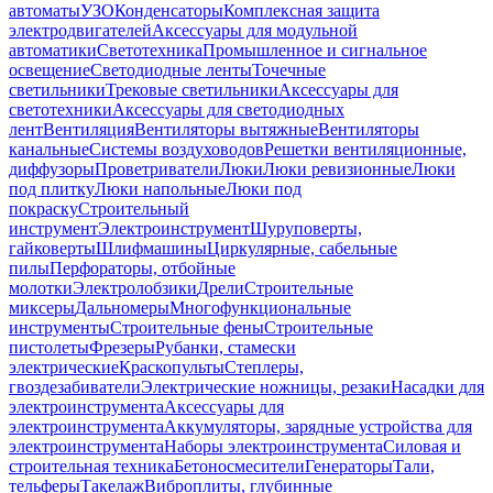
автоматы
УЗО
Конденсаторы
Комплексная защита
электродвигателей
Аксессуары для модульной
автоматики
Светотехника
Промышленное и сигнальное
освещение
Светодиодные ленты
Точечные
светильники
Трековые светильники
Аксессуары для
светотехники
Аксессуары для светодиодных
лент
Вентиляция
Вентиляторы вытяжные
Вентиляторы
канальные
Системы воздуховодов
Решетки вентиляционные,
диффузоры
Проветриватели
Люки
Люки ревизионные
Люки
под плитку
Люки напольные
Люки под
покраску
Строительный
инструмент
Электроинструмент
Шуруповерты,
гайковерты
Шлифмашины
Циркулярные, сабельные
пилы
Перфораторы, отбойные
молотки
Электролобзики
Дрели
Строительные
миксеры
Дальномеры
Многофункциональные
инструменты
Строительные фены
Строительные
пистолеты
Фрезеры
Рубанки, стамески
электрические
Краскопульты
Степлеры,
гвоздезабиватели
Электрические ножницы, резаки
Насадки для
электроинструмента
Аксессуары для
электроинструмента
Аккумуляторы, зарядные устройства для
электроинструмента
Наборы электроинструмента
Силовая и
строительная техника
Бетоносмесители
Генераторы
Тали,
тельферы
Такелаж
Виброплиты, глубинные