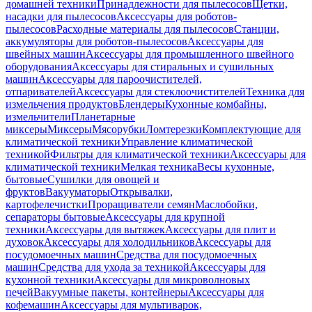
домашней техники
Принадлежности для пылесосов
Щетки,
насадки для пылесосов
Аксессуары для роботов-
пылесосов
Расходные материалы для пылесосов
Станции,
аккумуляторы для роботов-пылесосов
Аксессуары для
швейных машин
Аксессуары для промышленного швейного
оборудования
Аксессуары для стиральных и сушильных
машин
Аксессуары для пароочистителей,
отпаривателей
Аксессуары для стеклоочистителей
Техника для
измельчения продуктов
Блендеры
Кухонные комбайны,
измельчители
Планетарные
миксеры
Миксеры
Мясорубки
Ломтерезки
Комплектующие для
климатической техники
Управление климатической
техникой
Фильтры для климатической техники
Аксессуары для
климатической техники
Мелкая техника
Весы кухонные,
бытовые
Сушилки для овощей и
фруктов
Вакууматоры
Открывалки,
картофелечистки
Проращиватели семян
Маслобойки,
сепараторы бытовые
Аксессуары для крупной
техники
Аксессуары для вытяжек
Аксессуары для плит и
духовок
Аксессуары для холодильников
Аксессуары для
посудомоечных машин
Средства для посудомоечных
машин
Средства для ухода за техникой
Аксессуары для
кухонной техники
Аксессуары для микроволновых
печей
Вакуумные пакеты, контейнеры
Аксессуары для
кофемашин
Аксессуары для мультиварок,