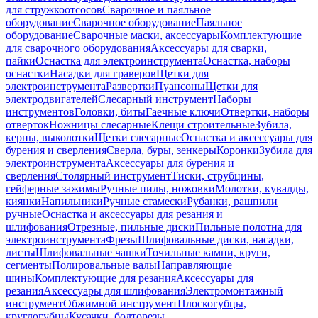
для стружкоотсосов
Сварочное и паяльное
оборудование
Сварочное оборудование
Паяльное
оборудование
Сварочные маски, аксессуары
Комплектующие
для сварочного оборудования
Аксессуары для сварки,
пайки
Оснастка для электроинструмента
Оснастка, наборы
оснастки
Насадки для граверов
Щетки для
электроинструмента
Развертки
Пуансоны
Щетки для
электродвигателей
Слесарный инструмент
Наборы
инструментов
Головки, биты
Гаечные ключи
Отвертки, наборы
отверток
Ножницы слесарные
Клещи строительные
Зубила,
керны, выколотки
Щетки слесарные
Оснастка и аксессуары для
бурения и сверления
Сверла, буры, зенкеры
Коронки
Зубила для
электроинструмента
Аксессуары для бурения и
сверления
Столярный инструмент
Тиски, струбцины,
гейферные зажимы
Ручные пилы, ножовки
Молотки, кувалды,
киянки
Напильники
Ручные стамески
Рубанки, рашпили
ручные
Оснастка и аксессуары для резания и
шлифования
Отрезные, пильные диски
Пильные полотна для
электроинструмента
Фрезы
Шлифовальные диски, насадки,
листы
Шлифовальные чашки
Точильные камни, круги,
сегменты
Полировальные валы
Направляющие
шины
Комплектующие для резания
Аксессуары для
резания
Аксессуары для шлифования
Электромонтажный
инструмент
Обжимной инструмент
Плоскогубцы,
круглогубцы
Кусачки, болторезы,