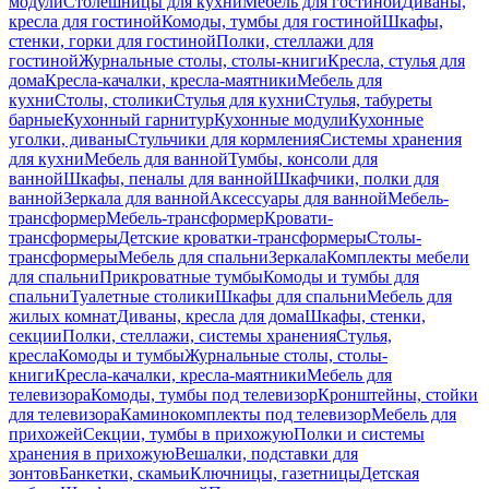
модули
Столешницы для кухни
Мебель для гостиной
Диваны,
кресла для гостиной
Комоды, тумбы для гостиной
Шкафы,
стенки, горки для гостиной
Полки, стеллажи для
гостиной
Журнальные столы, столы-книги
Кресла, стулья для
дома
Кресла-качалки, кресла-маятники
Мебель для
кухни
Столы, столики
Стулья для кухни
Стулья, табуреты
барные
Кухонный гарнитур
Кухонные модули
Кухонные
уголки, диваны
Стульчики для кормления
Системы хранения
для кухни
Мебель для ванной
Тумбы, консоли для
ванной
Шкафы, пеналы для ванной
Шкафчики, полки для
ванной
Зеркала для ванной
Аксессуары для ванной
Мебель-
трансформер
Мебель-трансформер
Кровати-
трансформеры
Детские кроватки-трансформеры
Столы-
трансформеры
Мебель для спальни
Зеркала
Комплекты мебели
для спальни
Прикроватные тумбы
Комоды и тумбы для
спальни
Туалетные столики
Шкафы для спальни
Мебель для
жилых комнат
Диваны, кресла для дома
Шкафы, стенки,
секции
Полки, стеллажи, системы хранения
Стулья,
кресла
Комоды и тумбы
Журнальные столы, столы-
книги
Кресла-качалки, кресла-маятники
Мебель для
телевизора
Комоды, тумбы под телевизор
Кронштейны, стойки
для телевизора
Каминокомплекты под телевизор
Мебель для
прихожей
Секции, тумбы в прихожую
Полки и системы
хранения в прихожую
Вешалки, подставки для
зонтов
Банкетки, скамьи
Ключницы, газетницы
Детская