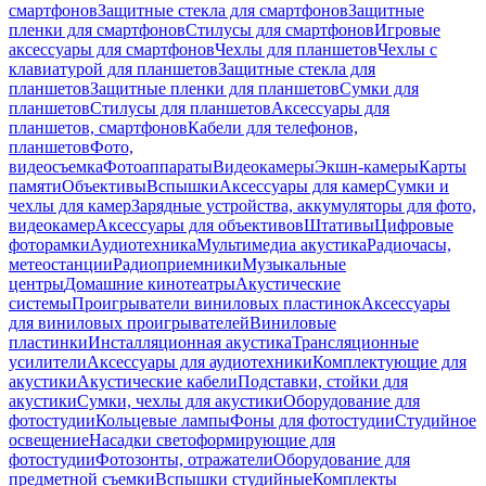
смартфонов
Защитные стекла для смартфонов
Защитные
пленки для смартфонов
Стилусы для смартфонов
Игровые
аксессуары для смартфонов
Чехлы для планшетов
Чехлы с
клавиатурой для планшетов
Защитные стекла для
планшетов
Защитные пленки для планшетов
Сумки для
планшетов
Стилусы для планшетов
Аксессуары для
планшетов, смартфонов
Кабели для телефонов,
планшетов
Фото,
видеосъемка
Фотоаппараты
Видеокамеры
Экшн-камеры
Карты
памяти
Объективы
Вспышки
Аксессуары для камер
Сумки и
чехлы для камер
Зарядные устройства, аккумуляторы для фото,
видеокамер
Аксессуары для объективов
Штативы
Цифровые
фоторамки
Аудиотехника
Мультимедиа акустика
Радиочасы,
метеостанции
Радиоприемники
Музыкальные
центры
Домашние кинотеатры
Акустические
системы
Проигрыватели виниловых пластинок
Аксессуары
для виниловых проигрывателей
Виниловые
пластинки
Инсталляционная акустика
Трансляционные
усилители
Аксессуары для аудиотехники
Комплектующие для
акустики
Акустические кабели
Подставки, стойки для
акустики
Сумки, чехлы для акустики
Оборудование для
фотостудии
Кольцевые лампы
Фоны для фотостудии
Студийное
освещение
Насадки светоформирующие для
фотостудии
Фотозонты, отражатели
Оборудование для
предметной съемки
Вспышки студийные
Комплекты