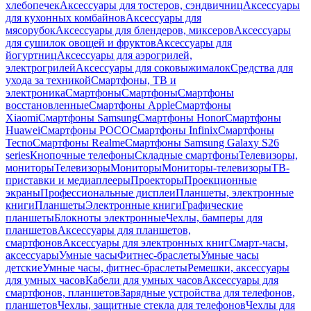
хлебопечек
Аксессуары для тостеров, сэндвичниц
Аксессуары
для кухонных комбайнов
Аксессуары для
мясорубок
Аксессуары для блендеров, миксеров
Аксессуары
для сушилок овощей и фруктов
Аксессуары для
йогуртниц
Аксессуары для аэрогрилей,
электрогрилей
Аксессуары для соковыжималок
Средства для
ухода за техникой
Смартфоны, ТВ и
электроника
Смартфоны
Смартфоны
Смартфоны
восстановленные
Смартфоны Apple
Смартфоны
Xiaomi
Смартфоны Samsung
Смартфоны Honor
Смартфоны
Huawei
Смартфоны POCO
Смартфоны Infinix
Смартфоны
Tecno
Смартфоны Realme
Смартфоны Samsung Galaxy S26
series
Кнопочные телефоны
Складные смартфоны
Телевизоры,
мониторы
Телевизоры
Мониторы
Мониторы-телевизоры
ТВ-
приставки и медиаплееры
Проекторы
Проекционные
экраны
Профессиональные дисплеи
Планшеты, электронные
книги
Планшеты
Электронные книги
Графические
планшеты
Блокноты электронные
Чехлы, бамперы для
планшетов
Аксессуары для планшетов,
смартфонов
Аксессуары для электронных книг
Смарт-часы,
аксессуары
Умные часы
Фитнес-браслеты
Умные часы
детские
Умные часы, фитнес-браслеты
Ремешки, аксессуары
для умных часов
Кабели для умных часов
Аксессуары для
смартфонов, планшетов
Зарядные устройства для телефонов,
планшетов
Чехлы, защитные стекла для телефонов
Чехлы для