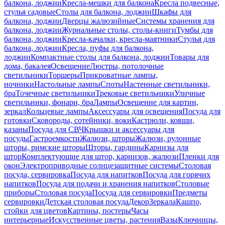
балкона, лоджии
Кресла-мешки для балкона
Кресла подвесные,
стулья садовые
Столы для балкона, лоджии
Шкафы для
балкона, лоджии
Дверцы жалюзийные
Системы хранения для
балкона, лоджии
Журнальные столы, столы-книги
Тумбы для
балкона, лоджии
Кресла-качалки, кресла-маятники
Стулья для
балкона, лоджии
Кресла, пуфы для балкона,
лоджии
Компактные столы для балкона, лоджии
Товары для
дома, бакалея
Освещение
Люстры, потолочные
светильники
Торшеры
Прикроватные лампы,
ночники
Настольные лампы
Споты
Настенные светильники,
бра
Точечные светильники
Трековые светильники
Уличные
светильники, фонари, бра
Лампы
Освещение для картин,
зеркал
Кольцевые лампы
Аксессуары для освещения
Посуда для
готовки
Сковороды, сотейники, воки
Кастрюли, ковши,
казаны
Посуда для СВЧ
Крышки и аксессуары для
посуды
Гастроемкости
Жалюзи, шторы
Жалюзи, рулонные
шторы, римские шторы
Шторы, гардины
Карнизы для
штор
Комплектующие для штор, карнизов, жалюзи
Пленки для
окон
Электроприводные солнцезащитные системы
Столовая
посуда, сервировка
Посуда для напитков
Посуда для горячих
напитков
Посуда для подачи и хранения напитков
Столовые
приборы
Столовая посуда
Посуда для сервировки
Предметы
сервировки
Детская столовая посуда
Декор
Зеркала
Кашпо,
стойки для цветов
Картины, постеры
Часы
интерьерные
Искусственные цветы, растения
Вазы
Ключницы,