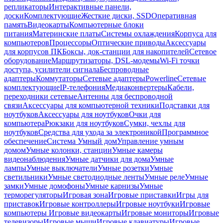
репликаторы
Интерактивные панели,
доски
Комплектующие
Жесткие диски, SSD
Оперативная
память
Видеокарты
Компьютерные блоки
питания
Материнские платы
Системы охлаждения
Корпуса для
компьютеров
Процессоры
Оптические приводы
Аксессуары
для корпусов ПК
Боксы, док-станции для накопителей
Сетевое
оборудование
Маршрутизаторы, DSL-модемы
Wi-Fi точки
доступа, усилители сигнала
Беспроводные
адаптеры
Коммутаторы
Сетевые адаптеры
Powerline
Сетевые
комплектующие
IP-телефония
Медиаконвертеры
Кабели,
переходники сетевые
Антенны для беспроводной
связи
Аксессуары для компьютерной техники
Подставки для
ноутбуков
Аксессуары для ноутбуков
Очки для
компьютера
Рюкзаки для ноутбуков
Сумки, чехлы для
ноутбуков
Средства для ухода за электроникой
Программное
обеспечение
Система Умный дом
Управление умным
домом
Умные колонки, станции
Умные камеры
видеонаблюдения
Умные датчики для дома
Умные
лампы
Умные выключатели
Умные розетки
Умные
светильники
Умные светодиодные ленты
Умные реле
Умные
замки
Умные домофоны
Умные карнизы
Умные
терморегуляторы
Игровая зона
Игровые приставки
Игры для
приставок
Игровые контроллеры
Игровые ноутбуки
Игровые
компьютеры
Игровые видеокарты
Игровые мониторы
Игровые
телевизоры
Игровые мыши
Игровые клавиатуры
Игровые