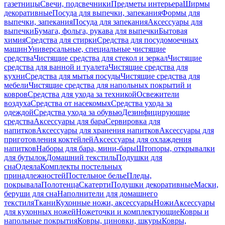
газетницы
Свечи, подсвечники
Предметы интерьера
Ширмы
декоративные
Посуда для выпечки, запекания
Формы для
выпечки, запекания
Посуда для запекания
Аксессуары для
выпечки
Бумага, фольга, рукава для выпечки
Бытовая
химия
Средства для стирки
Средства для посудомоечных
машин
Универсальные, специальные чистящие
средства
Чистящие средства для стекол и зеркал
Чистящие
средства для ванной и туалета
Чистящие средства для
кухни
Средства для мытья посуды
Чистящие средства для
мебели
Чистящие средства для напольных покрытий и
ковров
Средства для ухода за техникой
Освежители
воздуха
Средства от насекомых
Средства ухода за
одеждой
Средства ухода за обувью
Дезинфицирующие
средства
Аксессуары для бара
Сервировка для
напитков
Аксессуары для хранения напитков
Аксессуары для
приготовления коктейлей
Аксессуары для охлаждения
напитков
Наборы для бара, мини-бары
Штопоры, открывалки
для бутылок
Домашний текстиль
Подушки для
сна
Одеяла
Комплекты постельных
принадлежностей
Постельное белье
Пледы,
покрывала
Полотенца
Скатерти
Подушки декоративные
Маски,
беруши для сна
Наполнители для домашнего
текстиля
Ткани
Кухонные ножи, аксессуары
Ножи
Аксессуары
для кухонных ножей
Ножеточки и комплектующие
Ковры и
напольные покрытия
Ковры, циновки, шкуры
Ковры,