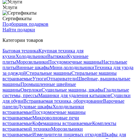
Услуги
Сертификаты
Подборщик подарков
Найти подарки
Категории товаров
Бытовая техника
Крупная техника для
кухни
Холодильники
Вытяжки
Кухонные
плиты
Морозильники
Посудомоечные машины
Настольные
плиты
Винные шкафы
Мини-холодильники
Техника для ухода
за одеждой
Стиральные машины
Стиральные машины
встраиваемые
Утюги
Отпариватели
Швейные, вышивальные
машины
Промышленные швейные
машины
Оверлоки
Сушильные машины, шкафы
Гладильные
системы, прессы
Машинки для удаления катышков
Сушилки
для обуви
Встраиваемая техника, оборудование
Варочные
панели
Духовые шкафы
Холодильники
встраиваемые
Посудомоечные машины
встраиваемые
Микроволновые печи
встраиваемые
Кофемашины встраиваемые
Комплекты
встраиваемой техники
Морозильники
встраиваемые
Измельчители пищевых отходов
Шкафы для