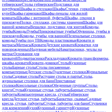
геймерские
Столы геймерские
Подставки для
ноутбуков
Шкафы и стеллажи
Шкафы
Стенки, горки
Шкафы-
купе
Шкафы-гармошки
Шкафы-пеналы для жилой
комнаты
Шкафы с витриной, буфеты
Шкафы, секции в
прихожую
Полки, стеллажи, системы хранения
Шкафы для
ванной комнаты
Вешалки, подставки для зонтов
Комоды,
тумбы
Комоды
Тумбы
Прикроватные тумбы
Обувницы, тумбы в
прихожую
Комоды, тумбы для ванной
Пеленальные столики,
комоды
Тумбы под ТВ
Комоды пластиковые
Кровати и
матрасы
Матрасы
Кровати
Детские кровати
Кроватки для
новорожденных
Надувная мебель
Наматрасники, чехлы на
матрас
Основания для
кроватей
Подматрасники
Раскладушки
Кровати-трансформеры,
шкафы-кровати
Кровати-домики
Столы
Кухонные
столы
Барные столы
Столы письменные,
компьютерные
Детские столы
Туалетные столики
Журнальные
столы
Садовые столы
Растущие столы и парты
Столы,
журнальные столики для бани
Приставные
столики
Консольные столики
Обеденные группы
Столы-
книги
Стулья
Кухонные стулья, табуреты
Барные стулья,
табуреты
Компьютерные кресла, стулья
Геймерские
кресла
Детские стулья, табуреты
Банкетки, скамьи
Садовые
кресла, стулья, табуреты
Стулья, табуреты для бани
Стульчики
для кормления
Кухня
Кухонный гарнитур
Кухонные