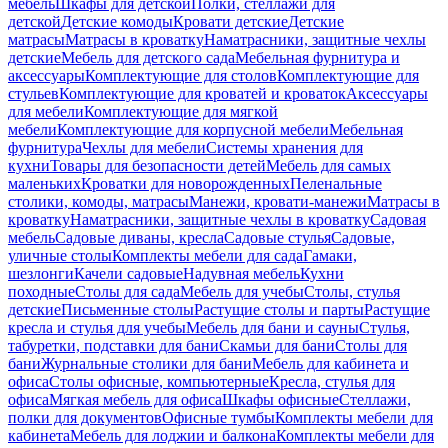
мебель
Шкафы для детской
Полки, стеллажи для
детской
Детские комоды
Кровати детские
Детские
матрасы
Матрасы в кроватку
Наматрасники, защитные чехлы
детские
Мебель для детского сада
Мебельная фурнитура и
аксессуары
Комплектующие для столов
Комплектующие для
стульев
Комплектующие для кроватей и кроваток
Аксессуары
для мебели
Комплектующие для мягкой
мебели
Комплектующие для корпусной мебели
Мебельная
фурнитура
Чехлы для мебели
Системы хранения для
кухни
Товары для безопасности детей
Мебель для самых
маленьких
Кроватки для новорожденных
Пеленальные
столики, комоды, матрасы
Манежи, кровати-манежи
Матрасы в
кроватку
Наматрасники, защитные чехлы в кроватку
Садовая
мебель
Садовые диваны, кресла
Садовые стулья
Садовые,
уличные столы
Комплекты мебели для сада
Гамаки,
шезлонги
Качели садовые
Надувная мебель
Кухни
походные
Столы для сада
Мебель для учебы
Столы, стулья
детские
Письменные столы
Растущие столы и парты
Растущие
кресла и стулья для учебы
Мебель для бани и сауны
Стулья,
табуретки, подставки для бани
Скамьи для бани
Столы для
бани
Журнальные столики для бани
Мебель для кабинета и
офиса
Столы офисные, компьютерные
Кресла, стулья для
офиса
Мягкая мебель для офиса
Шкафы офисные
Стеллажи,
полки для документов
Офисные тумбы
Комплекты мебели для
кабинета
Мебель для лоджии и балкона
Комплекты мебели для