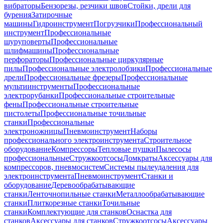
вибраторы
Бензорезы, резчики швов
Стойки, дрели для
бурения
Затирочные
машины
Гидроинструмент
Погрузчики
Профессиональный
инструмент
Профессиональные
шуруповерты
Профессиональные
шлифмашины
Профессиональные
перфораторы
Профессиональные циркулярные
пилы
Профессиональные электролобзики
Профессиональные
дрели
Профессиональные фрезеры
Профессиональные
мультиинструменты
Профессиональные
электрорубанки
Профессиональные строительные
фены
Профессиональные строительные
пистолеты
Профессиональные точильные
станки
Профессиональные
электроножницы
Пневмоинструмент
Наборы
профессионального электроинструмента
Строительное
оборудование
Компрессоры
Тепловые пушки
Пылесосы
профессиональные
Стружкоотсосы
Домкраты
Аксессуары для
компрессоров, пневмосистем
Системы пылеудаления для
электроинструмента
Пневмоинструмент
Станки и
оборудование
Деревообрабатывающие
станки
Ленточнопильные станки
Металлообрабатывающие
станки
Плиткорезные станки
Точильные
станки
Комплектующие для станков
Оснастка для
станков
Аксессуары для станков
Стружкоотсосы
Аксессуары