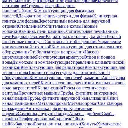
материалы
Шифер
Профнастил
Рулонная кровля
Кровельная
вентиляция
Отделка фасада
Фасадные
панели
Сайдинг
Комплектующие для фасадных
панелей
Декоративные штукатурки для фасада
Клинкерная
плитка для фасада
Декоративный камень для наружной
отделки
Отопление
Отопительные котлы
Газовые
колонки
Камины, печи-камины
Отопительные печи
Банные
печи
Водонагреватели
Радиаторы отопления, батареи
Теплый
пол
Теплые плинтусы
Системы антиобледенения
Управление
климатической техникой
Комплектующие для отопительного
оборудования
Стабилизаторы напряжения
Насосы
циркуляционные
Регулирующая арматура
Отвод и подвод
воды
Дымоходы и комплектующие
Управление климатической
техникой
Комплектующие для радиаторов
Комплектующие для
теплого пола
Топливо и аксессуары для отопительного
оборудования
Комплектующие для печей, каминов
Аксессуары
для каминов, печей
Комплектующие для отопительных котлов,
водонагревателей
Канализация
Тросы сантехнические,
вантузы
Прочистные машины
Трубы, фитинги внутренней
канализации
Трубы, фитинги наружной канализации
Люки
канализационные
Металлопрокат
Металлопрокат
Сваи
Заборы,
ограждения
Автоматика для ворот
Крепежные
изделия
Саморезы, шурупы
Гвозди
Анкеры, дюбели
Скобы,
штифты
Перфорированный крепеж
Гайки,
шайбы
Заклепки
Болты, винты, шпильки
Хомуты
Химические