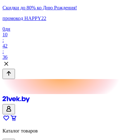
Скидки до 80% ко Дню Рождения!
промокод HAPPY22
0
дн
10
:
42
:
36
Каталог товаров