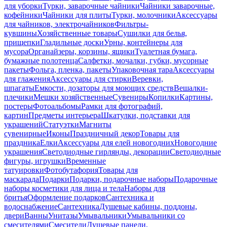
для уборки
Турки, заварочные чайники
Чайники заварочные,
кофейники
Чайники для плиты
Турки, молочники
Аксессуары
для чайников, электрочайников
Фильтры-
кувшины
Хозяйственные товары
Сушилки для белья,
прищепки
Гладильные доски
Урны, контейнеры для
мусора
Органайзеры, корзины, ящики
Туалетная бумага,
бумажные полотенца
Салфетки, мочалки, губки, мусорные
пакеты
Фольга, пленка, пакеты
Упаковочная тара
Аксессуары
для глажения
Аксессуары для стирки
Веревки,
шпагаты
Емкости, дозаторы для моющих средств
Вешалки-
плечики
Мешки хозяйственные
Сувениры
Копилки
Картины,
постеры
Фотоальбомы
Рамки для фотографий,
картин
Предметы интерьера
Шкатулки, подставки для
украшений
Статуэтки
Магниты
сувенирные
Иконы
Праздничный декор
Товары для
праздника
Елки
Аксессуары для елей новогодних
Новогодние
украшения
Светодиодные гирлянды, декорации
Светодиодные
фигуры, игрушки
Временные
татуировки
Фотобутафория
Товары для
маскарада
Подарки
Подарки, подарочные наборы
Подарочные
наборы косметики для лица и тела
Наборы для
бритья
Оформление подарков
Сантехника и
водоснабжение
Сантехника
Душевые кабины, поддоны,
двери
Ванны
Унитазы
Умывальники
Умывальники со
смесителями
Смесители
Душевые панели,