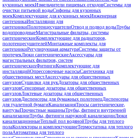
кухонных моек
Измельчители пищевых отходов
Системы для
очистки питьевой воды
Сифоны для кухонных
моек
Комплектующие для кухонных моек
Инженерная
сантехника
Инсталляции для
сантехники
Полотенцесушители
Отвод и подвод воды
Трубы
водопроводные
Магистральные фильтры, системы
сантехнические
Комплектующие для радиаторов,
полотенцесушителей
Монтажные комплекты для
сантехники
Регулирующая арматура
Системы защиты от
протечек
Люки сантехнические
Аксессуары для
магистральных фильтров, систем
сантехнических
Фитинги
Комплектующие для
инсталляций
Опрессовочные насосы
Сантехника для
общественных мест
Аксессуары для общественных
санузлов
Сушилки для рук
Дозаторы для общественных
санузлов
Сенсорные дозаторы для общественных
санузлов
Локтевые дозаторы для общественных
санузлов
Диспенсеры для бумажных полотенец
Диспенсеры
для туалетной бумаги
Канализация
Тросы сантехнические,
вантузы
Прочистные машины
Трубы, фитинги внутренней
канализации
Трубы, фитинги наружной канализации
Люки
канализационные
Теплый пол водяной
Трубы для теплого
пола
Коллекторы и комплектующие
Термостатика для теплого
пола
Автоматика для теплого
пола
Строительство
Строительные смеси и грунтовки
Клеевые