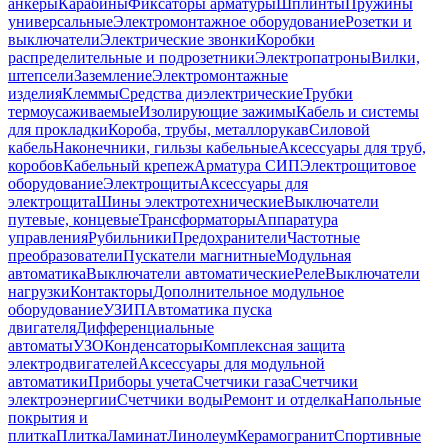
анкеры
Карабины
Фиксаторы арматуры
Шплинты
Пружины
универсальные
Электромонтажное оборудование
Розетки и
выключатели
Электрические звонки
Коробки
распределительные и подрозетники
Электропатроны
Вилки,
штепсели
Заземление
Электромонтажные
изделия
Клеммы
Средства диэлектрические
Трубки
термоусаживаемые
Изолирующие зажимы
Кабель и системы
для прокладки
Короба, трубы, металлорукав
Силовой
кабель
Наконечники, гильзы кабельные
Аксессуары для труб,
коробов
Кабельный крепеж
Арматура СИП
Электрощитовое
оборудование
Электрощиты
Аксессуары для
электрощита
Шины электротехнические
Выключатели
путевые, концевые
Трансформаторы
Аппаратура
управления
Рубильники
Предохранители
Частотные
преобразователи
Пускатели магнитные
Модульная
автоматика
Выключатели автоматические
Реле
Выключатели
нагрузки
Контакторы
Дополнительное модульное
оборудование
УЗИП
Автоматика пуска
двигателя
Дифференциальные
автоматы
УЗО
Конденсаторы
Комплексная защита
электродвигателей
Аксессуары для модульной
автоматики
Приборы учета
Счетчики газа
Счетчики
электроэнергии
Счетчики воды
Ремонт и отделка
Напольные
покрытия и
плитка
Плитка
Ламинат
Линолеум
Керамогранит
Спортивные