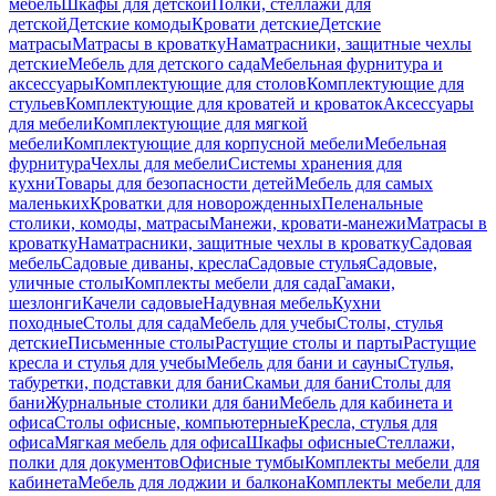
мебель
Шкафы для детской
Полки, стеллажи для
детской
Детские комоды
Кровати детские
Детские
матрасы
Матрасы в кроватку
Наматрасники, защитные чехлы
детские
Мебель для детского сада
Мебельная фурнитура и
аксессуары
Комплектующие для столов
Комплектующие для
стульев
Комплектующие для кроватей и кроваток
Аксессуары
для мебели
Комплектующие для мягкой
мебели
Комплектующие для корпусной мебели
Мебельная
фурнитура
Чехлы для мебели
Системы хранения для
кухни
Товары для безопасности детей
Мебель для самых
маленьких
Кроватки для новорожденных
Пеленальные
столики, комоды, матрасы
Манежи, кровати-манежи
Матрасы в
кроватку
Наматрасники, защитные чехлы в кроватку
Садовая
мебель
Садовые диваны, кресла
Садовые стулья
Садовые,
уличные столы
Комплекты мебели для сада
Гамаки,
шезлонги
Качели садовые
Надувная мебель
Кухни
походные
Столы для сада
Мебель для учебы
Столы, стулья
детские
Письменные столы
Растущие столы и парты
Растущие
кресла и стулья для учебы
Мебель для бани и сауны
Стулья,
табуретки, подставки для бани
Скамьи для бани
Столы для
бани
Журнальные столики для бани
Мебель для кабинета и
офиса
Столы офисные, компьютерные
Кресла, стулья для
офиса
Мягкая мебель для офиса
Шкафы офисные
Стеллажи,
полки для документов
Офисные тумбы
Комплекты мебели для
кабинета
Мебель для лоджии и балкона
Комплекты мебели для