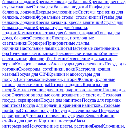
балкона, лоджии
Кресла-мешки для балкона
Кресла подвесные,
стулья садовые
Столы для балкона, лоджии
Шкафы для
балкона, лоджии
Дверцы жалюзийные
Системы хранения для
балкона, лоджии
Журнальные столы, столы-книги
Тумбы для
балкона, лоджии
Кресла-качалки, кресла-маятники
Стулья для
балкона, лоджии
Кресла, пуфы для балкона,
лоджии
Компактные столы для балкона, лоджии
Товары для
дома, бакалея
Освещение
Люстры, потолочные
светильники
Торшеры
Прикроватные лампы,
ночники
Настольные лампы
Споты
Настенные светильники,
бра
Точечные светильники
Трековые светильники
Уличные
светильники, фонари, бра
Лампы
Освещение для картин,
зеркал
Кольцевые лампы
Аксессуары для освещения
Посуда для
готовки
Сковороды, сотейники, воки
Кастрюли, ковши,
казаны
Посуда для СВЧ
Крышки и аксессуары для
посуды
Гастроемкости
Жалюзи, шторы
Жалюзи, рулонные
шторы, римские шторы
Шторы, гардины
Карнизы для
штор
Комплектующие для штор, карнизов, жалюзи
Пленки для
окон
Электроприводные солнцезащитные системы
Столовая
посуда, сервировка
Посуда для напитков
Посуда для горячих
напитков
Посуда для подачи и хранения напитков
Столовые
приборы
Столовая посуда
Посуда для сервировки
Предметы
сервировки
Детская столовая посуда
Декор
Зеркала
Кашпо,
стойки для цветов
Картины, постеры
Часы
интерьерные
Искусственные цветы, растения
Вазы
Ключницы,