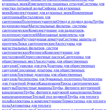
кухонных моек
Измельчители пищевых отходов
Системы для
очистки питьевой воды
Сифоны для кухонных
моек
Комплектующие для кухонных моек
Инженерная
сантехника
Инсталляции для
сантехники
Полотенцесушители
Отвод и подвод воды
Трубы
водопроводные
Магистральные фильтры, системы
сантехнические
Комплектующие для радиаторов,
полотенцесушителей
Монтажные комплекты для
сантехники
Регулирующая арматура
Системы защиты от
протечек
Люки сантехнические
Аксессуары для
магистральных фильтров, систем
сантехнических
Фитинги
Комплектующие для
инсталляций
Опрессовочные насосы
Сантехника для
общественных мест
Аксессуары для общественных
санузлов
Сушилки для рук
Дозаторы для общественных
санузлов
Сенсорные дозаторы для общественных
санузлов
Локтевые дозаторы для общественных
санузлов
Диспенсеры для бумажных полотенец
Диспенсеры
для туалетной бумаги
Канализация
Тросы сантехнические,
вантузы
Прочистные машины
Трубы, фитинги внутренней
канализации
Трубы, фитинги наружной канализации
Люки
канализационные
Теплый пол водяной
Трубы для теплого
пола
Коллекторы и комплектующие
Термостатика для теплого
пола
Автоматика для теплого
пола
Строительство
Строительные смеси и грунтовки
Клеевые