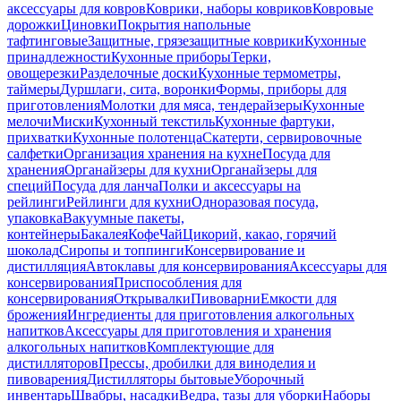
аксессуары для ковров
Коврики, наборы ковриков
Ковровые
дорожки
Циновки
Покрытия напольные
тафтинговые
Защитные, грязезащитные коврики
Кухонные
принадлежности
Кухонные приборы
Терки,
овощерезки
Разделочные доски
Кухонные термометры,
таймеры
Дуршлаги, сита, воронки
Формы, приборы для
приготовления
Молотки для мяса, тендерайзеры
Кухонные
мелочи
Миски
Кухонный текстиль
Кухонные фартуки,
прихватки
Кухонные полотенца
Скатерти, сервировочные
салфетки
Организация хранения на кухне
Посуда для
хранения
Органайзеры для кухни
Органайзеры для
специй
Посуда для ланча
Полки и аксессуары на
рейлинги
Рейлинги для кухни
Одноразовая посуда,
упаковка
Вакуумные пакеты,
контейнеры
Бакалея
Кофе
Чай
Цикорий, какао, горячий
шоколад
Сиропы и топпинги
Консервирование и
дистилляция
Автоклавы для консервирования
Аксессуары для
консервирования
Приспособления для
консервирования
Открывалки
Пивоварни
Емкости для
брожения
Ингредиенты для приготовления алкогольных
напитков
Аксессуары для приготовления и хранения
алкогольных напитков
Комплектующие для
дистилляторов
Прессы, дробилки для виноделия и
пивоварения
Дистилляторы бытовые
Уборочный
инвентарь
Швабры, насадки
Ведра, тазы для уборки
Наборы