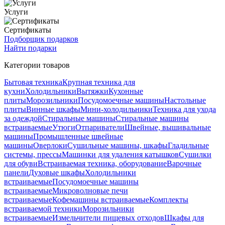
Услуги
Сертификаты
Подборщик подарков
Найти подарки
Категории товаров
Бытовая техника
Крупная техника для
кухни
Холодильники
Вытяжки
Кухонные
плиты
Морозильники
Посудомоечные машины
Настольные
плиты
Винные шкафы
Мини-холодильники
Техника для ухода
за одеждой
Стиральные машины
Стиральные машины
встраиваемые
Утюги
Отпариватели
Швейные, вышивальные
машины
Промышленные швейные
машины
Оверлоки
Сушильные машины, шкафы
Гладильные
системы, прессы
Машинки для удаления катышков
Сушилки
для обуви
Встраиваемая техника, оборудование
Варочные
панели
Духовые шкафы
Холодильники
встраиваемые
Посудомоечные машины
встраиваемые
Микроволновые печи
встраиваемые
Кофемашины встраиваемые
Комплекты
встраиваемой техники
Морозильники
встраиваемые
Измельчители пищевых отходов
Шкафы для