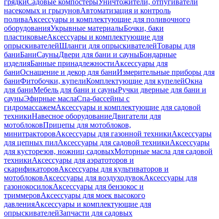
грядки
Садовые компостеры
Уничтожители, отпугиватели
насекомых и грызунов
Автоматизация и контроль
полива
Аксессуары и комплектующие для поливочного
оборудования
Укрывные материалы
Бочки, баки
пластиковые
Аксессуары и комплектующие для
опрыскивателей
Шланги для опрыскивателей
Товары для
бани
Бани
Сауны
Двери для бани и сауны
Бондарные
изделия
Банные принадлежности
Аксессуары для
бани
Оснащение и декор для бани
Измерительные приборы для
бани
Фитобочки, купели
Комплектующие для купелей
Окна
для бани
Мебель для бани и сауны
Ручки дверные для бани и
сауны
Эфирные масла
Спа-бассейны с
гидромассажем
Аксессуары и комплектующие для садовой
техники
Навесное оборудование
Двигатели для
мотоблоков
Прицепы для мотоблоков,
минитракторов
Аксессуары для газонной техники
Аксессуары
для цепных пил
Аксессуары для садовой техники
Аксессуары
для кусторезов, ножниц садовых
Моторные масла для садовой
техники
Аксессуары для аэратоторов и
скарификаторов
Аксессуары для культиваторов и
мотоблоков
Аксессуары для воздуходувок
Аксессуары для
газонокосилок
Аксессуары для бензокос и
триммеров
Аксессуары для моек высокого
давления
Аксессуары и комплектующие для
опрыскивателей
Запчасти для садовых