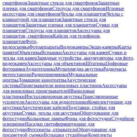
смартфонов
Защитные стекла для смартфонов
Защитные
пленки для смартфонов
Стилусы для смартфонов
Игровые
аксессуары для смартфонов
Чехлы для планшетов
Чехлы с
клавиатурой для планшетов
Защитные стекла для
планшетов
Защитные пленки для планшетов
Сумки для
планшетов
Стилусы для планшетов
Аксессуары для
планшетов, смартфонов
Кабели для телефонов,
планшетов
Фото,
видеосъемка
Фотоаппараты
Видеокамеры
Экшн-камеры
Карты
памяти
Объективы
Вспышки
Аксессуары для камер
Сумки и
чехлы для камер
Зарядные устройства, аккумуляторы для фото,
видеокамер
Аксессуары для объективов
Штативы
Цифровые
фоторамки
Аудиотехника
Мультимедиа акустика
Радиочасы,
метеостанции
Радиоприемники
Музыкальные
центры
Домашние кинотеатры
Акустические
системы
Проигрыватели виниловых пластинок
Аксессуары
для виниловых проигрывателей
Виниловые
пластинки
Инсталляционная акустика
Трансляционные
усилители
Аксессуары для аудиотехники
Комплектующие для
акустики
Акустические кабели
Подставки, стойки для
акустики
Сумки, чехлы для акустики
Оборудование для
фотостудии
Кольцевые лампы
Фоны для фотостудии
Студийное
освещение
Насадки светоформирующие для
фотостудии
Фотозонты, отражатели
Оборудование для
предметной съемки
Вспышки студийные
Комплекты