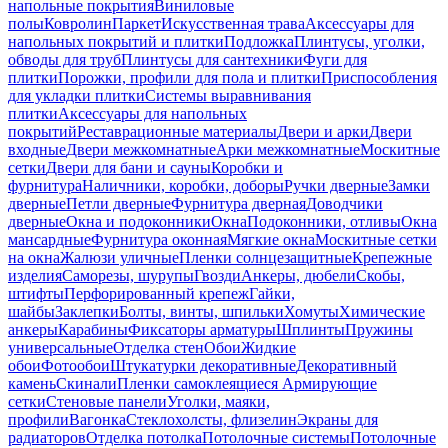
напольные покрытия
Виниловые
полы
Ковролин
Паркет
Искусственная трава
Аксессуары для
напольных покрытий и плитки
Подложка
Плинтусы, уголки,
обводы для труб
Плинтусы для сантехники
Фуги для
плитки
Порожки, профили для пола и плитки
Приспособления
для укладки плитки
Системы выравнивания
плитки
Аксессуары для напольных
покрытий
Реставрационные материалы
Двери и арки
Двери
входные
Двери межкомнатные
Арки межкомнатные
Москитные
сетки
Двери для бани и сауны
Коробки и
фурнитура
Наличники, коробки, доборы
Ручки дверные
Замки
дверные
Петли дверные
Фурнитура дверная
Доводчики
дверные
Окна и подоконники
Окна
Подоконники, отливы
Окна
мансардные
Фурнитура оконная
Мягкие окна
Москитные сетки
на окна
Жалюзи уличные
Пленки солнцезащитные
Крепежные
изделия
Саморезы, шурупы
Гвозди
Анкеры, дюбели
Скобы,
штифты
Перфорированный крепеж
Гайки,
шайбы
Заклепки
Болты, винты, шпильки
Хомуты
Химические
анкеры
Карабины
Фиксаторы арматуры
Шплинты
Пружины
универсальные
Отделка стен
Обои
Жидкие
обои
Фотообои
Штукатурки декоративные
Декоративный
камень
Скинали
Пленки самоклеящиеся
Армирующие
сетки
Стеновые панели
Уголки, маяки,
профили
Вагонка
Стеклохолсты, флизелин
Экраны для
радиаторов
Отделка потолка
Потолочные системы
Потолочные