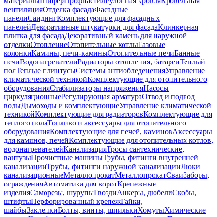
материалы
Шифер
Профнастил
Рулонная кровля
Кровельная
вентиляция
Отделка фасада
Фасадные
панели
Сайдинг
Комплектующие для фасадных
панелей
Декоративные штукатурки для фасада
Клинкерная
плитка для фасада
Декоративный камень для наружной
отделки
Отопление
Отопительные котлы
Газовые
колонки
Камины, печи-камины
Отопительные печи
Банные
печи
Водонагреватели
Радиаторы отопления, батареи
Теплый
пол
Теплые плинтусы
Системы антиобледенения
Управление
климатической техникой
Комплектующие для отопительного
оборудования
Стабилизаторы напряжения
Насосы
циркуляционные
Регулирующая арматура
Отвод и подвод
воды
Дымоходы и комплектующие
Управление климатической
техникой
Комплектующие для радиаторов
Комплектующие для
теплого пола
Топливо и аксессуары для отопительного
оборудования
Комплектующие для печей, каминов
Аксессуары
для каминов, печей
Комплектующие для отопительных котлов,
водонагревателей
Канализация
Тросы сантехнические,
вантузы
Прочистные машины
Трубы, фитинги внутренней
канализации
Трубы, фитинги наружной канализации
Люки
канализационные
Металлопрокат
Металлопрокат
Сваи
Заборы,
ограждения
Автоматика для ворот
Крепежные
изделия
Саморезы, шурупы
Гвозди
Анкеры, дюбели
Скобы,
штифты
Перфорированный крепеж
Гайки,
шайбы
Заклепки
Болты, винты, шпильки
Хомуты
Химические