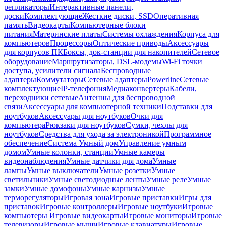
репликаторы
Интерактивные панели,
доски
Комплектующие
Жесткие диски, SSD
Оперативная
память
Видеокарты
Компьютерные блоки
питания
Материнские платы
Системы охлаждения
Корпуса для
компьютеров
Процессоры
Оптические приводы
Аксессуары
для корпусов ПК
Боксы, док-станции для накопителей
Сетевое
оборудование
Маршрутизаторы, DSL-модемы
Wi-Fi точки
доступа, усилители сигнала
Беспроводные
адаптеры
Коммутаторы
Сетевые адаптеры
Powerline
Сетевые
комплектующие
IP-телефония
Медиаконвертеры
Кабели,
переходники сетевые
Антенны для беспроводной
связи
Аксессуары для компьютерной техники
Подставки для
ноутбуков
Аксессуары для ноутбуков
Очки для
компьютера
Рюкзаки для ноутбуков
Сумки, чехлы для
ноутбуков
Средства для ухода за электроникой
Программное
обеспечение
Система Умный дом
Управление умным
домом
Умные колонки, станции
Умные камеры
видеонаблюдения
Умные датчики для дома
Умные
лампы
Умные выключатели
Умные розетки
Умные
светильники
Умные светодиодные ленты
Умные реле
Умные
замки
Умные домофоны
Умные карнизы
Умные
терморегуляторы
Игровая зона
Игровые приставки
Игры для
приставок
Игровые контроллеры
Игровые ноутбуки
Игровые
компьютеры
Игровые видеокарты
Игровые мониторы
Игровые
телевизоры
Игровые мыши
Игровые клавиатуры
Игровые