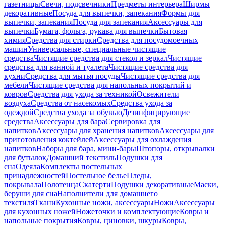
газетницы
Свечи, подсвечники
Предметы интерьера
Ширмы
декоративные
Посуда для выпечки, запекания
Формы для
выпечки, запекания
Посуда для запекания
Аксессуары для
выпечки
Бумага, фольга, рукава для выпечки
Бытовая
химия
Средства для стирки
Средства для посудомоечных
машин
Универсальные, специальные чистящие
средства
Чистящие средства для стекол и зеркал
Чистящие
средства для ванной и туалета
Чистящие средства для
кухни
Средства для мытья посуды
Чистящие средства для
мебели
Чистящие средства для напольных покрытий и
ковров
Средства для ухода за техникой
Освежители
воздуха
Средства от насекомых
Средства ухода за
одеждой
Средства ухода за обувью
Дезинфицирующие
средства
Аксессуары для бара
Сервировка для
напитков
Аксессуары для хранения напитков
Аксессуары для
приготовления коктейлей
Аксессуары для охлаждения
напитков
Наборы для бара, мини-бары
Штопоры, открывалки
для бутылок
Домашний текстиль
Подушки для
сна
Одеяла
Комплекты постельных
принадлежностей
Постельное белье
Пледы,
покрывала
Полотенца
Скатерти
Подушки декоративные
Маски,
беруши для сна
Наполнители для домашнего
текстиля
Ткани
Кухонные ножи, аксессуары
Ножи
Аксессуары
для кухонных ножей
Ножеточки и комплектующие
Ковры и
напольные покрытия
Ковры, циновки, шкуры
Ковры,