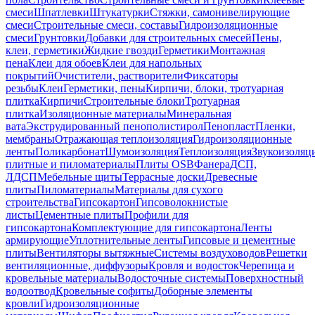
смеси
Шпатлевки
Штукатурки
Стяжки, самонивелирующие
смеси
Строительные смеси, составы
Гидроизоляционные
смеси
Грунтовки
Добавки для строительных смесей
Пены,
клеи, герметики
Жидкие гвозди
Герметики
Монтажная
пена
Клеи для обоев
Клеи для напольных
покрытий
Очистители, растворители
Фиксаторы
резьбы
Клеи
Герметики, пены
Кирпичи, блоки, тротуарная
плитка
Кирпичи
Строительные блоки
Тротуарная
плитка
Изоляционные материалы
Минеральная
вата
Экструдированный пенополистирол
Пенопласт
Пленки,
мембраны
Отражающая теплоизоляция
Гидроизоляционные
ленты
Поликарбонат
Шумоизоляция
Теплоизоляция
Звукоизоляц
плитные и пиломатериалы
Плиты OSB
Фанера
ДСП,
ЛДСП
Мебельные щиты
Террасные доски
Древесные
плиты
Пиломатериалы
Материалы для сухого
строительства
Гипсокартон
Гипсоволокнистые
листы
Цементные плиты
Профили для
гипсокартона
Комплектующие для гипсокартона
Ленты
армирующие
Уплотнительные ленты
Гипсовые и цементные
плиты
Вентиляторы вытяжные
Системы воздуховодов
Решетки
вентиляционные, диффузоры
Кровля и водосток
Черепица и
кровельные материалы
Водосточные системы
Поверхностный
водоотвод
Кровельные софиты
Доборные элементы
кровли
Гидроизоляционные