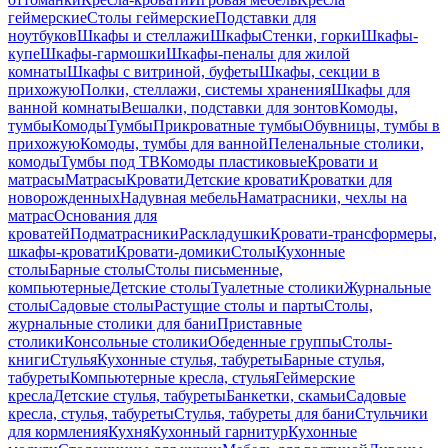
геймерские
Столы геймерские
Подставки для
ноутбуков
Шкафы и стеллажи
Шкафы
Стенки, горки
Шкафы-
купе
Шкафы-гармошки
Шкафы-пеналы для жилой
комнаты
Шкафы с витриной, буфеты
Шкафы, секции в
прихожую
Полки, стеллажи, системы хранения
Шкафы для
ванной комнаты
Вешалки, подставки для зонтов
Комоды,
тумбы
Комоды
Тумбы
Прикроватные тумбы
Обувницы, тумбы в
прихожую
Комоды, тумбы для ванной
Пеленальные столики,
комоды
Тумбы под ТВ
Комоды пластиковые
Кровати и
матрасы
Матрасы
Кровати
Детские кровати
Кроватки для
новорожденных
Надувная мебель
Наматрасники, чехлы на
матрас
Основания для
кроватей
Подматрасники
Раскладушки
Кровати-трансформеры,
шкафы-кровати
Кровати-домики
Столы
Кухонные
столы
Барные столы
Столы письменные,
компьютерные
Детские столы
Туалетные столики
Журнальные
столы
Садовые столы
Растущие столы и парты
Столы,
журнальные столики для бани
Приставные
столики
Консольные столики
Обеденные группы
Столы-
книги
Стулья
Кухонные стулья, табуреты
Барные стулья,
табуреты
Компьютерные кресла, стулья
Геймерские
кресла
Детские стулья, табуреты
Банкетки, скамьи
Садовые
кресла, стулья, табуреты
Стулья, табуреты для бани
Стульчики
для кормления
Кухня
Кухонный гарнитур
Кухонные