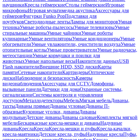
наушники
Кресла геймерские
Столы геймерские
Игровые
микрофоны
Игровая мультимедиа акустика
Аксессуары для
геймеров
Фигурки Funko Pop
Подставки для
ноутбуков
Светодиодные ленты
Лампы для мониторов
Умная
техника
Умные роботы-пылесосы
Умные телевизоры
Умные
стиральные машины
Умные чайники
Умные роботы
кулинарные
Умные вентиляторы
Умные кондиционеры
Умные
обогреватели
Умные увлажнители, очистители воздуха
Умные
отопительные котлы
Умные проветриватели
Умные радиочасы,
метеостанции
Умные кормушки и поилки для
животных
Умные напольные весы
Накопители данных
USB
Flash накопители
Внешние HDD, SSD диски
Карты
памяти
Сетевые накопители
Картридеры
Оптические
диски
Наблюдение и безопасность
Камеры
видеонаблюдения
Аксессуары для CCTV
Домофоны,
вызывные панели
Датчики для дома
Охранные системы,
сигнализации
Системы контроля и управления
доступом
Металлодетекторы
Мебель
Мягкая мебель
Диваны,
тахты
Диваны прямые
Диваны угловые
Диваны П-
образные
Кухонные уголки, диваны
Диваны
модульные
Детские диваны
Диваны садовые
Комплекты мягкой
мебели
Бескаркасные кресла-мешки и диваны
Надувные
диваны
Кресла
Кресла
Кресла-мешки и пуфы
Кресла-качалки,
кресла-маятники
Детские кресла, пуфы
Надувные кресла
Пуфы,
оттоманки
Кресла-кровати
Игровая мебель
Кресла