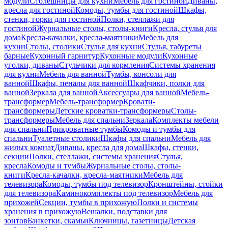
модули
Столешницы для кухни
Мебель для гостиной
Диваны,
кресла для гостиной
Комоды, тумбы для гостиной
Шкафы,
стенки, горки для гостиной
Полки, стеллажи для
гостиной
Журнальные столы, столы-книги
Кресла, стулья для
дома
Кресла-качалки, кресла-маятники
Мебель для
кухни
Столы, столики
Стулья для кухни
Стулья, табуреты
барные
Кухонный гарнитур
Кухонные модули
Кухонные
уголки, диваны
Стульчики для кормления
Системы хранения
для кухни
Мебель для ванной
Тумбы, консоли для
ванной
Шкафы, пеналы для ванной
Шкафчики, полки для
ванной
Зеркала для ванной
Аксессуары для ванной
Мебель-
трансформер
Мебель-трансформер
Кровати-
трансформеры
Детские кроватки-трансформеры
Столы-
трансформеры
Мебель для спальни
Зеркала
Комплекты мебели
для спальни
Прикроватные тумбы
Комоды и тумбы для
спальни
Туалетные столики
Шкафы для спальни
Мебель для
жилых комнат
Диваны, кресла для дома
Шкафы, стенки,
секции
Полки, стеллажи, системы хранения
Стулья,
кресла
Комоды и тумбы
Журнальные столы, столы-
книги
Кресла-качалки, кресла-маятники
Мебель для
телевизора
Комоды, тумбы под телевизор
Кронштейны, стойки
для телевизора
Каминокомплекты под телевизор
Мебель для
прихожей
Секции, тумбы в прихожую
Полки и системы
хранения в прихожую
Вешалки, подставки для
зонтов
Банкетки, скамьи
Ключницы, газетницы
Детская