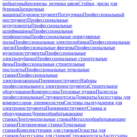
вибраторы
Бензорезы, резчики швов
Стойки, дрели для
бурения
Затирочные
машины
Гидроинструмент
Погрузчики
Профессиональный
инструмент
Профессиональные
шуруповерты
Профессиональные
шлифмашины
Профессиональные
перфораторы
Профессиональные циркулярные
пилы
Профессиональные электролобзики
Профессиональные
дрели
Профессиональные фрезеры
Профессиональные
мультиинструменты
Профессиональные
электрорубанки
Профессиональные строительные
фены
Профессиональные строительные
пистолеты
Профессиональные точильные
станки
Профессиональные
электроножницы
Пневмоинструмент
Наборы
профессионального электроинструмента
Строительное
оборудование
Компрессоры
Тепловые пушки
Пылесосы
профессиональные
Стружкоотсосы
Домкраты
Аксессуары для
компрессоров, пневмосистем
Системы пылеудаления для
электроинструмента
Пневмоинструмент
Станки и
оборудование
Деревообрабатывающие
станки
Ленточнопильные станки
Металлообрабатывающие
станки
Плиткорезные станки
Точильные
станки
Комплектующие для станков
Оснастка для
станков
Аксессуары для станков
Стружкоотсосы
Аксессуары