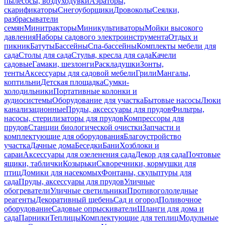
пылесосы, воздуходувки
Аэраторы,
скарификаторы
Снегоуборщики
Дровоколы
Сеялки,
разбрасыватели
семян
Минитракторы
Миникультиваторы
Мойки высокого
давления
Наборы садового электроинструмента
Отдых и
пикник
Батуты
Бассейны
Спа-бассейны
Комплекты мебели для
сада
Столы для сада
Стулья, кресла для сада
Качели
садовые
Гамаки, шезлонги
Раскладушки
Зонты,
тенты
Аксессуары для садовой мебели
Грили
Мангалы,
коптильни
Детская площадка
Сумки-
холодильники
Портативные колонки и
аудиосистемы
Оборудование для участка
Бытовые насосы
Люки
канализационные
Пруды, аксессуары для прудов
Фильтры,
насосы, стерилизаторы для прудов
Компрессоры для
прудов
Станции биологической очистки
Запчасти и
комплектующие для оборудования
Благоустройство
участка
Дачные дома
Беседки
Бани
Хозблоки и
сараи
Аксессуары для озеленения сада
Декор для сада
Почтовые
ящики, таблички
Козырьки
Скворечники, кормушки для
птиц
Домики для насекомых
Фонтаны, скульптуры для
сада
Пруды, аксессуары для прудов
Уличные
обогреватели
Уличные светильники
Противогололедные
реагенты
Декоративный щебень
Сад и огород
Поливочное
оборудование
Садовые опрыскиватели
Шланги для дома и
сада
Парники
Теплицы
Комплектующие для теплиц
Модульные