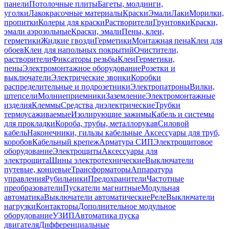
панели
Потолочные плиты
Багеты, молдинги,
уголки
Лакокрасочные материалы
Краски
Эмали
Лаки
Морилки,
пропитки
Колеры для краски
Растворители
Грунтовки
Краски,
эмали аэрозольные
Краски, эмали
Пены, клеи,
герметики
Жидкие гвозди
Герметики
Монтажная пена
Клеи для
обоев
Клеи для напольных покрытий
Очистители,
растворители
Фиксаторы резьбы
Клеи
Герметики,
пены
Электромонтажное оборудование
Розетки и
выключатели
Электрические звонки
Коробки
распределительные и подрозетники
Электропатроны
Вилки,
штепсели
Молниеприемники
Заземление
Электромонтажные
изделия
Клеммы
Средства диэлектрические
Трубки
термоусаживаемые
Изолирующие зажимы
Кабель и системы
для прокладки
Короба, трубы, металлорукав
Силовой
кабель
Наконечники, гильзы кабельные
Аксессуары для труб,
коробов
Кабельный крепеж
Арматура СИП
Электрощитовое
оборудование
Электрощиты
Аксессуары для
электрощита
Шины электротехнические
Выключатели
путевые, концевые
Трансформаторы
Аппаратура
управления
Рубильники
Предохранители
Частотные
преобразователи
Пускатели магнитные
Модульная
автоматика
Выключатели автоматические
Реле
Выключатели
нагрузки
Контакторы
Дополнительное модульное
оборудование
УЗИП
Автоматика пуска
двигателя
Дифференциальные