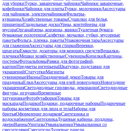
для уборки
Турки, заварочные чайники
Чайники заварочные,
кофейники
Чайники для плиты
Турки, молочники
Аксессуары
для чайников, электрочайников
Фильтры-
кувшины
Хозяйственные товары
Сушилки для белья,
прищепки
Гладильные доски
Урны, контейнеры для
мусора
Органайзеры, корзины, ящики
Туалетная бумага,
бумажные полотенца
Салфетки, мочалки, губки, мусорные
пакеты
Фольга, пленка, пакеты
Упаковочная тара
Аксессуары
для глажения
Аксессуары для стирки
Веревки,
шпагаты
Емкости, дозаторы для моющих средств
Вешалки-
плечики
Мешки хозяйственные
Сувениры
Копилки
Картины,
постеры
Фотоальбомы
Рамки для фотографий,
картин
Предметы интерьера
Шкатулки, подставки для
украшений
Статуэтки
Магниты
сувенирные
Иконы
Праздничный декор
Товары для
праздника
Елки
Аксессуары для елей новогодних
Новогодние
украшения
Светодиодные гирлянды, декорации
Светодиодные
фигуры, игрушки
Временные
татуировки
Фотобутафория
Товары для
маскарада
Подарки
Подарки, подарочные наборы
Подарочные
наборы косметики для лица и тела
Наборы для
бритья
Оформление подарков
Сантехника и
водоснабжение
Сантехника
Душевые кабины, поддоны,
двери
Ванны
Унитазы
Умывальники
Умывальники со
смесителями
Смесители
Душевые панели,