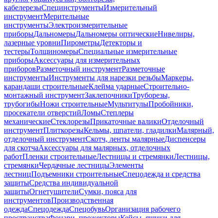
кабелерезы
Специнструменты
Измерительный
инструмент
Мерительные
инструменты
Электроизмерительные
приборы
Дальномеры
Дальномеры оптические
Нивелиры,
лазерные уровни
Пирометры
Детекторы и
тестеры
Толщиномеры
Специальные измерительные
приборы
Аксессуары для измерительных
приборов
Разметочный инструмент
Разметочные
инструменты
Инструменты для нарезки резьбы
Маркеры,
карандаши строительные
Клейма ударные
Строительно-
монтажный инструмент
Заклепочники
Труборезы,
трубогибы
Ножи строительные
Мультитулы
Пробойники,
просекатели отверстий
Ломы
Степлеры
механические
Стеклорезы
Прикаточные валики
Отделочный
инструмент
Плиткорезы
Кельмы, шпатели, гладилки
Малярный,
отделочный инструмент
Скотч, ленты малярные
Диспенсеры
для скотча
Аксессуары для малярных, отделочных
работ
Пленки строительные
Лестницы и стремянки
Лестницы,
стремянки
Чердачные лестницы
Элементы
лестниц
Подъемники строительные
Спецодежда и средства
защиты
Средства индивидуальной
защиты
Огнетушители
Сумки, пояса для
инструментов
Производственная
одежда
Спецодежда
Спецобувь
Организация рабочего
пространства
Фонари, прожекторы
Кейсы, ящики для