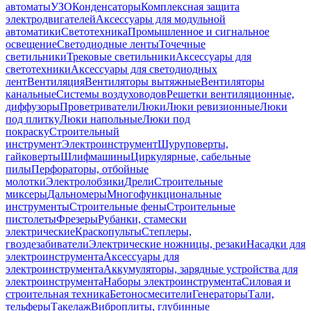
автоматы
УЗО
Конденсаторы
Комплексная защита
электродвигателей
Аксессуары для модульной
автоматики
Светотехника
Промышленное и сигнальное
освещение
Светодиодные ленты
Точечные
светильники
Трековые светильники
Аксессуары для
светотехники
Аксессуары для светодиодных
лент
Вентиляция
Вентиляторы вытяжные
Вентиляторы
канальные
Системы воздуховодов
Решетки вентиляционные,
диффузоры
Проветриватели
Люки
Люки ревизионные
Люки
под плитку
Люки напольные
Люки под
покраску
Строительный
инструмент
Электроинструмент
Шуруповерты,
гайковерты
Шлифмашины
Циркулярные, сабельные
пилы
Перфораторы, отбойные
молотки
Электролобзики
Дрели
Строительные
миксеры
Дальномеры
Многофункциональные
инструменты
Строительные фены
Строительные
пистолеты
Фрезеры
Рубанки, стамески
электрические
Краскопульты
Степлеры,
гвоздезабиватели
Электрические ножницы, резаки
Насадки для
электроинструмента
Аксессуары для
электроинструмента
Аккумуляторы, зарядные устройства для
электроинструмента
Наборы электроинструмента
Силовая и
строительная техника
Бетоносмесители
Генераторы
Тали,
тельферы
Такелаж
Виброплиты, глубинные