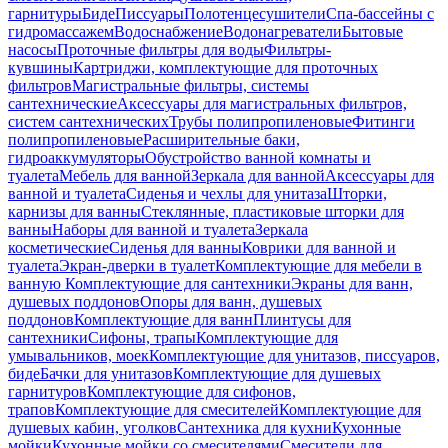
гарнитуры
Биде
Писсуары
Полотенцесушители
Спа-бассейны с
гидромассажем
Водоснабжение
Водонагреватели
Бытовые
насосы
Проточные фильтры для воды
Фильтры-
кувшины
Картриджи, комплектующие для проточных
фильтров
Магистральные фильтры, системы
сантехнические
Аксессуары для магистральных фильтров,
систем сантехнических
Трубы полипропиленовые
Фитинги
полипропиленовые
Расширительные баки,
гидроаккумуляторы
Обустройство ванной комнаты и
туалета
Мебель для ванной
Зеркала для ванной
Аксессуары для
ванной и туалета
Сиденья и чехлы для унитаза
Шторки,
карнизы для ванны
Стеклянные, пластиковые шторки для
ванны
Наборы для ванной и туалета
Зеркала
косметические
Сиденья для ванны
Коврики для ванной и
туалета
Экран-дверки в туалет
Комплектующие для мебели в
ванную
Комплектующие для сантехники
Экраны для ванн,
душевых поддонов
Опоры для ванн, душевых
поддонов
Комплектующие для ванн
Плинтусы для
сантехники
Сифоны, трапы
Комплектующие для
умывальников, моек
Комплектующие для унитазов, писсуаров,
биде
Бачки для унитазов
Комплектующие для душевых
гарнитуров
Комплектующие для сифонов,
трапов
Комплектующие для смесителей
Комплектующие для
душевых кабин, уголков
Сантехника для кухни
Кухонные
мойки
Кухонные мойки со смесителями
Смесители для