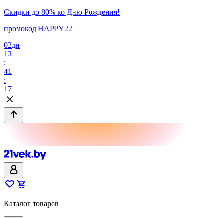
Скидки до 80% ко Дню Рождения!
промокод HAPPY22
02
дн
13
:
41
:
17
Каталог товаров