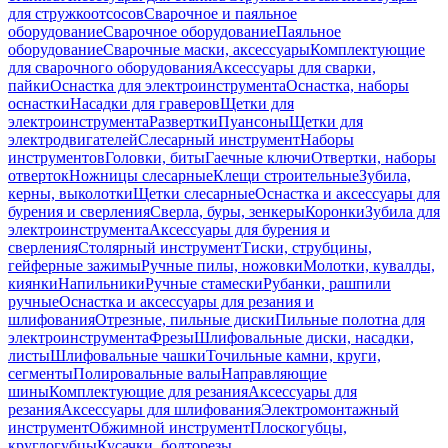
для стружкоотсосов
Сварочное и паяльное
оборудование
Сварочное оборудование
Паяльное
оборудование
Сварочные маски, аксессуары
Комплектующие
для сварочного оборудования
Аксессуары для сварки,
пайки
Оснастка для электроинструмента
Оснастка, наборы
оснастки
Насадки для граверов
Щетки для
электроинструмента
Развертки
Пуансоны
Щетки для
электродвигателей
Слесарный инструмент
Наборы
инструментов
Головки, биты
Гаечные ключи
Отвертки, наборы
отверток
Ножницы слесарные
Клещи строительные
Зубила,
керны, выколотки
Щетки слесарные
Оснастка и аксессуары для
бурения и сверления
Сверла, буры, зенкеры
Коронки
Зубила для
электроинструмента
Аксессуары для бурения и
сверления
Столярный инструмент
Тиски, струбцины,
гейферные зажимы
Ручные пилы, ножовки
Молотки, кувалды,
киянки
Напильники
Ручные стамески
Рубанки, рашпили
ручные
Оснастка и аксессуары для резания и
шлифования
Отрезные, пильные диски
Пильные полотна для
электроинструмента
Фрезы
Шлифовальные диски, насадки,
листы
Шлифовальные чашки
Точильные камни, круги,
сегменты
Полировальные валы
Направляющие
шины
Комплектующие для резания
Аксессуары для
резания
Аксессуары для шлифования
Электромонтажный
инструмент
Обжимной инструмент
Плоскогубцы,
круглогубцы
Кусачки, болторезы,