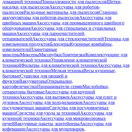
домашней техники
Принадлежности для пылесосов
Щетки,
насадки для пылесосов
Аксессуары для роботов-
пылесосов
Расходные материалы для пылесосов
Станции,
аккумуляторы для роботов-пылесосов
Аксессуары для
швейных машин
Аксессуары для промышленного швейного
оборудования
Аксессуары для стиральных и сушильных
машин
Аксессуары для пароочистителей,
отпаривателей
Аксессуары для стеклоочистителей
Техника для
измельчения продуктов
Блендеры
Кухонные комбайны,
измельчители
Планетарные
миксеры
Миксеры
Мясорубки
Ломтерезки
Комплектующие для
климатической техники
Управление климатической
техникой
Фильтры для климатической техники
Аксессуары для
климатической техники
Мелкая техника
Весы кухонные,
бытовые
Сушилки для овощей и
фруктов
Вакууматоры
Открывалки,
картофелечистки
Проращиватели семян
Маслобойки,
сепараторы бытовые
Аксессуары для крупной
техники
Аксессуары для вытяжек
Аксессуары для плит и
духовок
Аксессуары для холодильников
Аксессуары для
посудомоечных машин
Средства для посудомоечных
машин
Средства для ухода за техникой
Аксессуары для
кухонной техники
Аксессуары для микроволновых
печей
Вакуумные пакеты, контейнеры
Аксессуары для
кофемашин
Аксессуары для мультиварок,