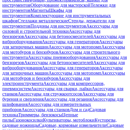
инструментов
Оборудование для мастерской
Тележки для
инструментов
Магниты
Шкафы для
инструментов
Комплектующие для инструментальных
шкафов
Стеллажи металлические
Стенды, держатели для
инструментов
Поддоны для инструментов
Аксессуары для
силовой и строительной техники
Аксессуары для
бензорезов
Аксессуары для бетоносмесителей
Аксессуары для
виброоборудования
Аксессуары для генераторов
Аксессуары
для затирочных машин
Аксессуары для мотопомп
Аксессуары
для мотобуров и бензобуров
Аксессуары для строительного
инструмента
Аксессуары пневмооборудования
Аксессуары для
бензорезов
Аксессуары для бетоносмесителей
Аксессуары для
виброоборудования
Аксессуары для генераторов
Аксессуары
для затирочных машин
Аксессуары для мотопомп
Аксессуары
для мотобуров и бензобуров
Аксессуары для
электроинструмента
Аксессуары для компрессоров,
пневмосистем
Аксессуары для сварки, пайки
Аксессуары для
станков
Аксессуары для стружкоотсосов
Аксессуары для
бурения и сверления
Аксессуары для резания
Аксессуары для
шлифования
Аксессуары для измерительных
приборов
Аксессуары для станков
Дом и сад
Садовая
техника
Триммеры, бензокосы
Цепные
пилы
Газонокосилки
Культиваторы, мотоблоки
Кусторезы,
садовые ножницы
Садовые, кормовые измельчители
Садовые