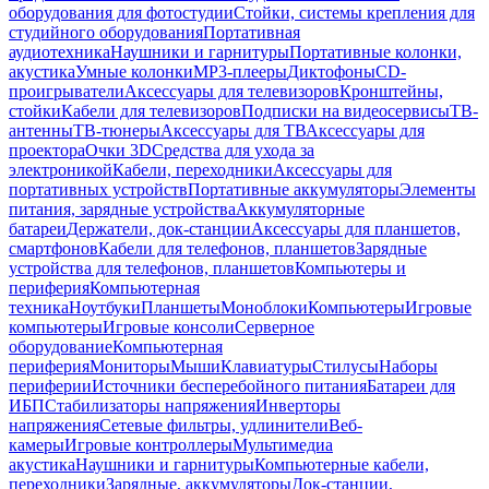
оборудования для фотостудии
Стойки, системы крепления для
студийного оборудования
Портативная
аудиотехника
Наушники и гарнитуры
Портативные колонки,
акустика
Умные колонки
MP3-плееры
Диктофоны
CD-
проигрыватели
Аксессуары для телевизоров
Кронштейны,
стойки
Кабели для телевизоров
Подписки на видеосервисы
ТВ-
антенны
ТВ-тюнеры
Аксессуары для ТВ
Аксессуары для
проектора
Очки 3D
Средства для ухода за
электроникой
Кабели, переходники
Аксессуары для
портативных устройств
Портативные аккумуляторы
Элементы
питания, зарядные устройства
Аккумуляторные
батареи
Держатели, док-станции
Аксессуары для планшетов,
смартфонов
Кабели для телефонов, планшетов
Зарядные
устройства для телефонов, планшетов
Компьютеры и
периферия
Компьютерная
техника
Ноутбуки
Планшеты
Моноблоки
Компьютеры
Игровые
компьютеры
Игровые консоли
Серверное
оборудование
Компьютерная
периферия
Мониторы
Мыши
Клавиатуры
Стилусы
Наборы
периферии
Источники бесперебойного питания
Батареи для
ИБП
Стабилизаторы напряжения
Инверторы
напряжения
Сетевые фильтры, удлинители
Веб-
камеры
Игровые контроллеры
Мультимедиа
акустика
Наушники и гарнитуры
Компьютерные кабели,
переходники
Зарядные, аккумуляторы
Док-станции,