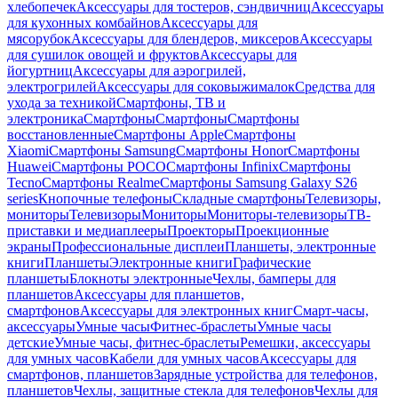
хлебопечек
Аксессуары для тостеров, сэндвичниц
Аксессуары
для кухонных комбайнов
Аксессуары для
мясорубок
Аксессуары для блендеров, миксеров
Аксессуары
для сушилок овощей и фруктов
Аксессуары для
йогуртниц
Аксессуары для аэрогрилей,
электрогрилей
Аксессуары для соковыжималок
Средства для
ухода за техникой
Смартфоны, ТВ и
электроника
Смартфоны
Смартфоны
Смартфоны
восстановленные
Смартфоны Apple
Смартфоны
Xiaomi
Смартфоны Samsung
Смартфоны Honor
Смартфоны
Huawei
Смартфоны POCO
Смартфоны Infinix
Смартфоны
Tecno
Смартфоны Realme
Смартфоны Samsung Galaxy S26
series
Кнопочные телефоны
Складные смартфоны
Телевизоры,
мониторы
Телевизоры
Мониторы
Мониторы-телевизоры
ТВ-
приставки и медиаплееры
Проекторы
Проекционные
экраны
Профессиональные дисплеи
Планшеты, электронные
книги
Планшеты
Электронные книги
Графические
планшеты
Блокноты электронные
Чехлы, бамперы для
планшетов
Аксессуары для планшетов,
смартфонов
Аксессуары для электронных книг
Смарт-часы,
аксессуары
Умные часы
Фитнес-браслеты
Умные часы
детские
Умные часы, фитнес-браслеты
Ремешки, аксессуары
для умных часов
Кабели для умных часов
Аксессуары для
смартфонов, планшетов
Зарядные устройства для телефонов,
планшетов
Чехлы, защитные стекла для телефонов
Чехлы для