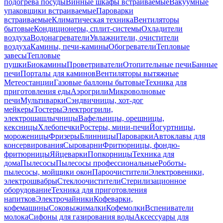
подогрева посуды
Винные шкафы встраиваемые
Вакуумные
упаковщики встраиваемые
Пароварки
встраиваемые
Климатическая техника
Вентиляторы
бытовые
Кондиционеры, сплит-системы
Охладители
воздуха
Водонагреватели
Увлажнители, очистители
воздуха
Камины, печи-камины
Обогреватели
Тепловые
завесы
Тепловые
пушки
Биокамины
Проветриватели
Отопительные печи
Банные
печи
Порталы для каминов
Вентиляторы вытяжные
Метеостанции
Газовые баллоны бытовые
Техника для
приготовления еды
Аэрогрили
Микроволновые
печи
Мультиварки
Сэндвичницы, хот-дог
мейкеры
Тостеры
Электрогрили,
электрошашлычницы
Вафельницы, орешницы,
кексницы
Хлебопечки
Ростеры, мини-печи
Йогуртницы,
мороженицы
Фризеры
Блинницы
Пароварки
Автоклавы для
консервирования
Сыроварни
Фритюрницы, фондю-
фритюрницы
Яйцеварки
Попкорницы
Техника для
дома
Пылесосы
Пылесосы профессиональные
Роботы-
пылесосы, мойщики окон
Пароочистители
Электровеники,
электрошвабры
Стеклоочистители
Стерилизационное
оборудование
Техника для приготовления
напитков
Электрочайники
Кофеварки,
кофемашины
Соковыжималки
Кофемолки
Вспениватели
молока
Сифоны для газирования воды
Аксессуары для