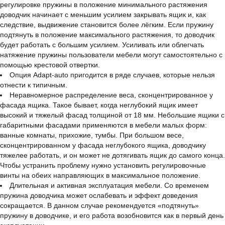
регулировке пружины в положение минимального растяжения
доводчик начинает с меньшим усилием закрывать ящик и, как
следствие, выдвижение становится более лёгким. Если пружину
подтянуть в положение максимального растяжения, то доводчик
будет работать с большим усилием. Усиливать или облегчать
натяжение пружины пользователи мебели могут самостоятельно с
помощью крестовой отвертки.
Опция Adapt-auto пригодится в ряде случаев, которые нельзя
отнести к типичным.
Неравномерное распределение веса, сконцентрированное у
фасада ящика. Такое бывает, когда неглубокий ящик имеет
высокий и тяжелый фасад толщиной от 18 мм. Небольшие ящики с
габаритными фасадами применяются в мебели малых форм:
ванные комнаты, прихожие, тумбы. При большом весе,
сконцентрированном у фасада неглубокого ящика, доводчику
тяжелее работать, и он может не дотягивать ящик до самого конца.
Чтобы устранить проблему нужно установить регулировочные
винты на обеих направляющих в максимальное положение.
Длительная и активная эксплуатация мебели. Со временем
пружина доводчика может ослабевать и эффект доведения
сокращается. В данном случае рекомендуется «подтянуть»
пружину в доводчике, и его работа возобновится как в первый день