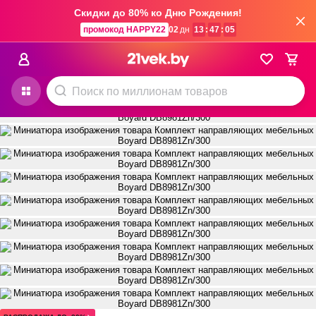
Скидки до 80% ко Дню Рождения!
Мебельная фурнитура и аксессуары
Мебельная фурнитура
Boyard
промокод HAPPY22
02
дн
13
:
47
:
05
Добавить отзыв
Задать вопрос