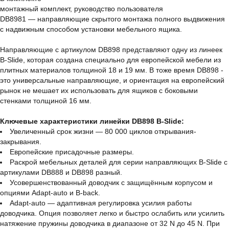
монтажный комплект, руководство пользователя
DB8981 — направляющие скрытого монтажа полного выдвижения
с надвижным способом установки мебельного ящика.
Направляющие с артикулом DB898 представляют одну из линеек
B-Slide, которая создана специально для европейской мебели из
плитных материалов толщиной 18 и 19 мм. В тоже время DB898 -
это универсальные направляющие, и ориентация на европейский
рынок не мешает их использовать для ящиков с боковыми
стенками толщиной 16 мм.
Ключевые характеристики линейки DB898 B-Slide:
Увеличенный срок жизни — 80 000 циклов открывания-
закрывания.
Европейские присадочные размеры.
Раскрой мебельных деталей для серии направляющих B-Slide с
артикулами DB888 и DB898 разный.
Усовершенствованный доводчик с защищённым корпусом и
опциями Adapt-auto и B-back.
Adapt-auto — адаптивная регулировка усилия работы
доводчика. Опция позволяет легко и быстро ослабить или усилить
натяжение пружины доводчика в диапазоне от 32 N до 45 N. При