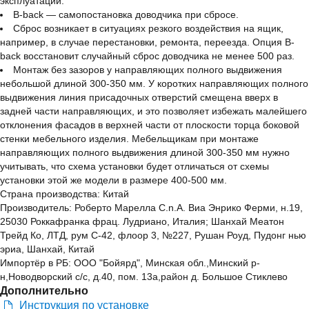
эксплуатации.
B-back — самопостановка доводчика при сбросе.
Сброс возникает в ситуациях резкого воздействия на ящик,
например, в случае перестановки, ремонта, переезда. Опция B-
back восстановит случайный сброс доводчика не менее 500 раз.
Монтаж без зазоров у направляющих полного выдвижения
небольшой длиной 300-350 мм. У коротких направляющих полного
выдвижения линия присадочных отверстий смещена вверх в
задней части направляющих, и это позволяет избежать малейшего
отклонения фасадов в верхней части от плоскости торца боковой
стенки мебельного изделия. Мебельщикам при монтаже
направляющих полного выдвижения длиной 300-350 мм нужно
учитывать, что схема установки будет отличаться от схемы
установки этой же модели в размере 400-500 мм.
Страна производства: Китай
Производитель: Роберто Марелла C.n.A. Виа Энрико Ферми, н.19,
25030 Роккафранка фрац. Лудриано, Италия; Шанхай Меатон
Трейд Ко, ЛТД, рум С-42, флоор 3, №227, Рушан Роуд, Пудонг нью
эриа, Шанхай, Китай
Импортёр в РБ: ООО "Бойярд", Минская обл.,Минский р-
н,Новодворский с/с, д.40, пом. 13а,район д. Большое Стиклево
Дополнительно
Инструкция по установке