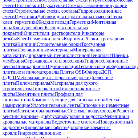
смеси
Шпатлевки
Штукатурки
Стяжки, самонивелирующие
смеси
Строительные смеси, составы
Гидроизоляционные
смеси
Грунтовки
Добавки для строительных смесей
Пены,
клеи, герметики
Жидкие гвозди
Герметики
Монтажная
пена
Клеи для обоев
Клеи для напольных
покрытий
Очистители, растворители
Фиксаторы
резьбы
Клеи
Герметики, пены
Кирпичи, блоки, тротуарная
плитка
Кирпичи
Строительные блоки
Тротуарная
плитка
Изоляционные материалы
Минеральная
вата
Экструдированный пенополистирол
Пенопласт
Пленки,
мембраны
Отражающая теплоизоляция
Гидроизоляционные
ленты
Поликарбонат
Шумоизоляция
Теплоизоляция
Звукоизоляц
плитные и пиломатериалы
Плиты OSB
Фанера
ДСП,
ЛДСП
Мебельные щиты
Террасные доски
Древесные
плиты
Пиломатериалы
Материалы для сухого
строительства
Гипсокартон
Гипсоволокнистые
листы
Цементные плиты
Профили для
гипсокартона
Комплектующие для гипсокартона
Ленты
армирующие
Уплотнительные ленты
Гипсовые и цементные
плиты
Вентиляторы вытяжные
Системы воздуховодов
Решетки
вентиляционные, диффузоры
Кровля и водосток
Черепица и
кровельные материалы
Водосточные системы
Поверхностный
водоотвод
Кровельные софиты
Доборные элементы
кровли
Гидроизоляционные