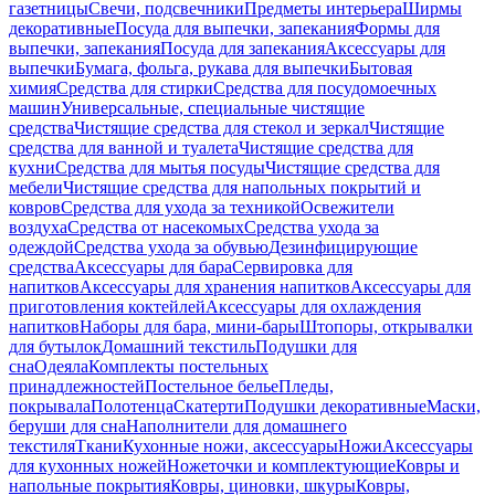
газетницы
Свечи, подсвечники
Предметы интерьера
Ширмы
декоративные
Посуда для выпечки, запекания
Формы для
выпечки, запекания
Посуда для запекания
Аксессуары для
выпечки
Бумага, фольга, рукава для выпечки
Бытовая
химия
Средства для стирки
Средства для посудомоечных
машин
Универсальные, специальные чистящие
средства
Чистящие средства для стекол и зеркал
Чистящие
средства для ванной и туалета
Чистящие средства для
кухни
Средства для мытья посуды
Чистящие средства для
мебели
Чистящие средства для напольных покрытий и
ковров
Средства для ухода за техникой
Освежители
воздуха
Средства от насекомых
Средства ухода за
одеждой
Средства ухода за обувью
Дезинфицирующие
средства
Аксессуары для бара
Сервировка для
напитков
Аксессуары для хранения напитков
Аксессуары для
приготовления коктейлей
Аксессуары для охлаждения
напитков
Наборы для бара, мини-бары
Штопоры, открывалки
для бутылок
Домашний текстиль
Подушки для
сна
Одеяла
Комплекты постельных
принадлежностей
Постельное белье
Пледы,
покрывала
Полотенца
Скатерти
Подушки декоративные
Маски,
беруши для сна
Наполнители для домашнего
текстиля
Ткани
Кухонные ножи, аксессуары
Ножи
Аксессуары
для кухонных ножей
Ножеточки и комплектующие
Ковры и
напольные покрытия
Ковры, циновки, шкуры
Ковры,