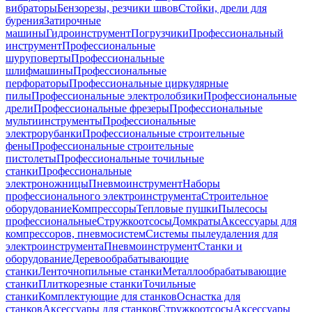
вибраторы
Бензорезы, резчики швов
Стойки, дрели для
бурения
Затирочные
машины
Гидроинструмент
Погрузчики
Профессиональный
инструмент
Профессиональные
шуруповерты
Профессиональные
шлифмашины
Профессиональные
перфораторы
Профессиональные циркулярные
пилы
Профессиональные электролобзики
Профессиональные
дрели
Профессиональные фрезеры
Профессиональные
мультиинструменты
Профессиональные
электрорубанки
Профессиональные строительные
фены
Профессиональные строительные
пистолеты
Профессиональные точильные
станки
Профессиональные
электроножницы
Пневмоинструмент
Наборы
профессионального электроинструмента
Строительное
оборудование
Компрессоры
Тепловые пушки
Пылесосы
профессиональные
Стружкоотсосы
Домкраты
Аксессуары для
компрессоров, пневмосистем
Системы пылеудаления для
электроинструмента
Пневмоинструмент
Станки и
оборудование
Деревообрабатывающие
станки
Ленточнопильные станки
Металлообрабатывающие
станки
Плиткорезные станки
Точильные
станки
Комплектующие для станков
Оснастка для
станков
Аксессуары для станков
Стружкоотсосы
Аксессуары