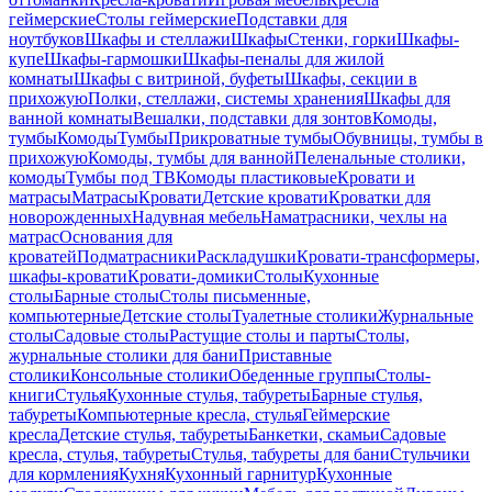
геймерские
Столы геймерские
Подставки для
ноутбуков
Шкафы и стеллажи
Шкафы
Стенки, горки
Шкафы-
купе
Шкафы-гармошки
Шкафы-пеналы для жилой
комнаты
Шкафы с витриной, буфеты
Шкафы, секции в
прихожую
Полки, стеллажи, системы хранения
Шкафы для
ванной комнаты
Вешалки, подставки для зонтов
Комоды,
тумбы
Комоды
Тумбы
Прикроватные тумбы
Обувницы, тумбы в
прихожую
Комоды, тумбы для ванной
Пеленальные столики,
комоды
Тумбы под ТВ
Комоды пластиковые
Кровати и
матрасы
Матрасы
Кровати
Детские кровати
Кроватки для
новорожденных
Надувная мебель
Наматрасники, чехлы на
матрас
Основания для
кроватей
Подматрасники
Раскладушки
Кровати-трансформеры,
шкафы-кровати
Кровати-домики
Столы
Кухонные
столы
Барные столы
Столы письменные,
компьютерные
Детские столы
Туалетные столики
Журнальные
столы
Садовые столы
Растущие столы и парты
Столы,
журнальные столики для бани
Приставные
столики
Консольные столики
Обеденные группы
Столы-
книги
Стулья
Кухонные стулья, табуреты
Барные стулья,
табуреты
Компьютерные кресла, стулья
Геймерские
кресла
Детские стулья, табуреты
Банкетки, скамьи
Садовые
кресла, стулья, табуреты
Стулья, табуреты для бани
Стульчики
для кормления
Кухня
Кухонный гарнитур
Кухонные