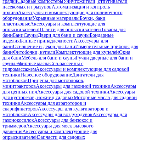
грядки
Садовые компостеры
Уничтожители, отпугиватели
насекомых и грызунов
Автоматизация и контроль
полива
Аксессуары и комплектующие для поливочного
оборудования
Укрывные материалы
Бочки, баки
пластиковые
Аксессуары и комплектующие для
опрыскивателей
Шланги для опрыскивателей
Товары для
бани
Бани
Сауны
Двери для бани и сауны
Бондарные
изделия
Банные принадлежности
Аксессуары для
бани
Оснащение и декор для бани
Измерительные приборы для
бани
Фитобочки, купели
Комплектующие для купелей
Окна
для бани
Мебель для бани и сауны
Ручки дверные для бани и
сауны
Эфирные масла
Спа-бассейны с
гидромассажем
Аксессуары и комплектующие для садовой
техники
Навесное оборудование
Двигатели для
мотоблоков
Прицепы для мотоблоков,
минитракторов
Аксессуары для газонной техники
Аксессуары
для цепных пил
Аксессуары для садовой техники
Аксессуары
для кусторезов, ножниц садовых
Моторные масла для садовой
техники
Аксессуары для аэратоторов и
скарификаторов
Аксессуары для культиваторов и
мотоблоков
Аксессуары для воздуходувок
Аксессуары для
газонокосилок
Аксессуары для бензокос и
триммеров
Аксессуары для моек высокого
давления
Аксессуары и комплектующие для
опрыскивателей
Запчасти для садовых