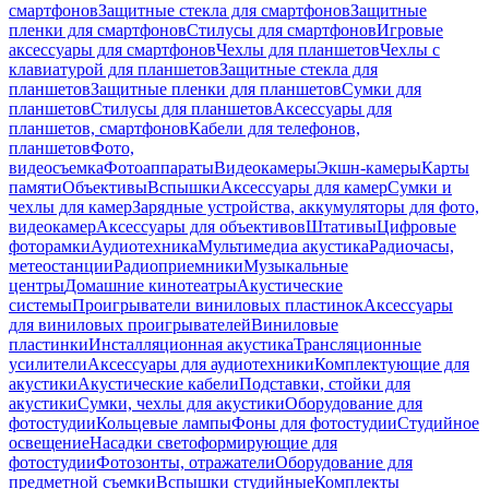
смартфонов
Защитные стекла для смартфонов
Защитные
пленки для смартфонов
Стилусы для смартфонов
Игровые
аксессуары для смартфонов
Чехлы для планшетов
Чехлы с
клавиатурой для планшетов
Защитные стекла для
планшетов
Защитные пленки для планшетов
Сумки для
планшетов
Стилусы для планшетов
Аксессуары для
планшетов, смартфонов
Кабели для телефонов,
планшетов
Фото,
видеосъемка
Фотоаппараты
Видеокамеры
Экшн-камеры
Карты
памяти
Объективы
Вспышки
Аксессуары для камер
Сумки и
чехлы для камер
Зарядные устройства, аккумуляторы для фото,
видеокамер
Аксессуары для объективов
Штативы
Цифровые
фоторамки
Аудиотехника
Мультимедиа акустика
Радиочасы,
метеостанции
Радиоприемники
Музыкальные
центры
Домашние кинотеатры
Акустические
системы
Проигрыватели виниловых пластинок
Аксессуары
для виниловых проигрывателей
Виниловые
пластинки
Инсталляционная акустика
Трансляционные
усилители
Аксессуары для аудиотехники
Комплектующие для
акустики
Акустические кабели
Подставки, стойки для
акустики
Сумки, чехлы для акустики
Оборудование для
фотостудии
Кольцевые лампы
Фоны для фотостудии
Студийное
освещение
Насадки светоформирующие для
фотостудии
Фотозонты, отражатели
Оборудование для
предметной съемки
Вспышки студийные
Комплекты