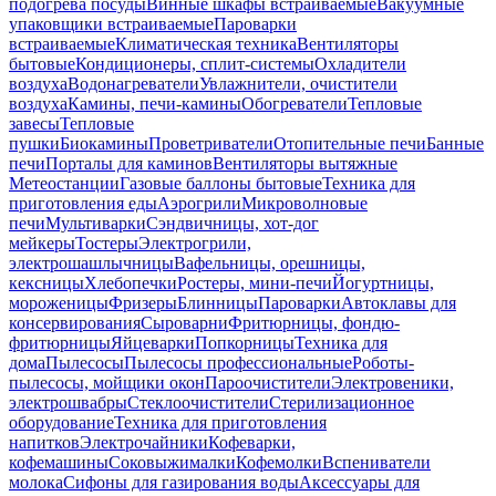
подогрева посуды
Винные шкафы встраиваемые
Вакуумные
упаковщики встраиваемые
Пароварки
встраиваемые
Климатическая техника
Вентиляторы
бытовые
Кондиционеры, сплит-системы
Охладители
воздуха
Водонагреватели
Увлажнители, очистители
воздуха
Камины, печи-камины
Обогреватели
Тепловые
завесы
Тепловые
пушки
Биокамины
Проветриватели
Отопительные печи
Банные
печи
Порталы для каминов
Вентиляторы вытяжные
Метеостанции
Газовые баллоны бытовые
Техника для
приготовления еды
Аэрогрили
Микроволновые
печи
Мультиварки
Сэндвичницы, хот-дог
мейкеры
Тостеры
Электрогрили,
электрошашлычницы
Вафельницы, орешницы,
кексницы
Хлебопечки
Ростеры, мини-печи
Йогуртницы,
мороженицы
Фризеры
Блинницы
Пароварки
Автоклавы для
консервирования
Сыроварни
Фритюрницы, фондю-
фритюрницы
Яйцеварки
Попкорницы
Техника для
дома
Пылесосы
Пылесосы профессиональные
Роботы-
пылесосы, мойщики окон
Пароочистители
Электровеники,
электрошвабры
Стеклоочистители
Стерилизационное
оборудование
Техника для приготовления
напитков
Электрочайники
Кофеварки,
кофемашины
Соковыжималки
Кофемолки
Вспениватели
молока
Сифоны для газирования воды
Аксессуары для