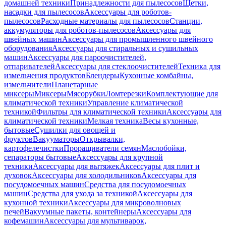
домашней техники
Принадлежности для пылесосов
Щетки,
насадки для пылесосов
Аксессуары для роботов-
пылесосов
Расходные материалы для пылесосов
Станции,
аккумуляторы для роботов-пылесосов
Аксессуары для
швейных машин
Аксессуары для промышленного швейного
оборудования
Аксессуары для стиральных и сушильных
машин
Аксессуары для пароочистителей,
отпаривателей
Аксессуары для стеклоочистителей
Техника для
измельчения продуктов
Блендеры
Кухонные комбайны,
измельчители
Планетарные
миксеры
Миксеры
Мясорубки
Ломтерезки
Комплектующие для
климатической техники
Управление климатической
техникой
Фильтры для климатической техники
Аксессуары для
климатической техники
Мелкая техника
Весы кухонные,
бытовые
Сушилки для овощей и
фруктов
Вакууматоры
Открывалки,
картофелечистки
Проращиватели семян
Маслобойки,
сепараторы бытовые
Аксессуары для крупной
техники
Аксессуары для вытяжек
Аксессуары для плит и
духовок
Аксессуары для холодильников
Аксессуары для
посудомоечных машин
Средства для посудомоечных
машин
Средства для ухода за техникой
Аксессуары для
кухонной техники
Аксессуары для микроволновых
печей
Вакуумные пакеты, контейнеры
Аксессуары для
кофемашин
Аксессуары для мультиварок,