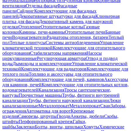
материалы
Шифер
Профнастил
Рулонная кровля
Кровельная
вентиляция
Отделка фасада
Фасадные
панели
Сайдинг
Комплектующие для фасадных
панелей
Декоративные штукатурки для фасада
Клинкерная
плитка для фасада
Декоративный камень для наружной
отделки
Отопление
Отопительные котлы
Газовые
колонки
Камины, печи-камины
Отопительные печи
Банные
печи
Водонагреватели
Радиаторы отопления, батареи
Теплый
пол
Теплые плинтусы
Системы антиобледенения
Управление
климатической техникой
Комплектующие для отопительного
оборудования
Стабилизаторы напряжения
Насосы
циркуляционные
Регулирующая арматура
Отвод и подвод
воды
Дымоходы и комплектующие
Управление климатической
техникой
Комплектующие для радиаторов
Комплектующие для
теплого пола
Топливо и аксессуары для отопительного
оборудования
Комплектующие для печей, каминов
Аксессуары
для каминов, печей
Комплектующие для отопительных котлов,
водонагревателей
Канализация
Тросы сантехнические,
вантузы
Прочистные машины
Трубы, фитинги внутренней
канализации
Трубы, фитинги наружной канализации
Люки
канализационные
Металлопрокат
Металлопрокат
Сваи
Заборы,
ограждения
Автоматика для ворот
Крепежные
изделия
Саморезы, шурупы
Гвозди
Анкеры, дюбели
Скобы,
штифты
Перфорированный крепеж
Гайки,
шайбы
Заклепки
Болты, винты, шпильки
Хомуты
Химические