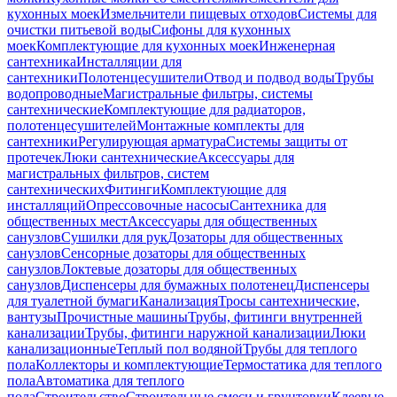
кухонных моек
Измельчители пищевых отходов
Системы для
очистки питьевой воды
Сифоны для кухонных
моек
Комплектующие для кухонных моек
Инженерная
сантехника
Инсталляции для
сантехники
Полотенцесушители
Отвод и подвод воды
Трубы
водопроводные
Магистральные фильтры, системы
сантехнические
Комплектующие для радиаторов,
полотенцесушителей
Монтажные комплекты для
сантехники
Регулирующая арматура
Системы защиты от
протечек
Люки сантехнические
Аксессуары для
магистральных фильтров, систем
сантехнических
Фитинги
Комплектующие для
инсталляций
Опрессовочные насосы
Сантехника для
общественных мест
Аксессуары для общественных
санузлов
Сушилки для рук
Дозаторы для общественных
санузлов
Сенсорные дозаторы для общественных
санузлов
Локтевые дозаторы для общественных
санузлов
Диспенсеры для бумажных полотенец
Диспенсеры
для туалетной бумаги
Канализация
Тросы сантехнические,
вантузы
Прочистные машины
Трубы, фитинги внутренней
канализации
Трубы, фитинги наружной канализации
Люки
канализационные
Теплый пол водяной
Трубы для теплого
пола
Коллекторы и комплектующие
Термостатика для теплого
пола
Автоматика для теплого
пола
Строительство
Строительные смеси и грунтовки
Клеевые