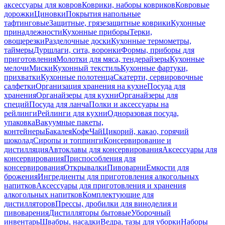
аксессуары для ковров
Коврики, наборы ковриков
Ковровые
дорожки
Циновки
Покрытия напольные
тафтинговые
Защитные, грязезащитные коврики
Кухонные
принадлежности
Кухонные приборы
Терки,
овощерезки
Разделочные доски
Кухонные термометры,
таймеры
Дуршлаги, сита, воронки
Формы, приборы для
приготовления
Молотки для мяса, тендерайзеры
Кухонные
мелочи
Миски
Кухонный текстиль
Кухонные фартуки,
прихватки
Кухонные полотенца
Скатерти, сервировочные
салфетки
Организация хранения на кухне
Посуда для
хранения
Органайзеры для кухни
Органайзеры для
специй
Посуда для ланча
Полки и аксессуары на
рейлинги
Рейлинги для кухни
Одноразовая посуда,
упаковка
Вакуумные пакеты,
контейнеры
Бакалея
Кофе
Чай
Цикорий, какао, горячий
шоколад
Сиропы и топпинги
Консервирование и
дистилляция
Автоклавы для консервирования
Аксессуары для
консервирования
Приспособления для
консервирования
Открывалки
Пивоварни
Емкости для
брожения
Ингредиенты для приготовления алкогольных
напитков
Аксессуары для приготовления и хранения
алкогольных напитков
Комплектующие для
дистилляторов
Прессы, дробилки для виноделия и
пивоварения
Дистилляторы бытовые
Уборочный
инвентарь
Швабры, насадки
Ведра, тазы для уборки
Наборы