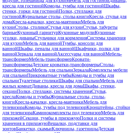
модули
Столешницы для кухни
Мебель для гостиной
Диваны,
кресла для гостиной
Комоды, тумбы для гостиной
Шкафы,
стенки, горки для гостиной
Полки, стеллажи для
гостиной
Журнальные столы, столы-книги
Кресла, стулья для
дома
Кресла-качалки, кресла-маятники
Мебель для
кухни
Столы, столики
Стулья для кухни
Стулья, табуреты
барные
Кухонный гарнитур
Кухонные модули
Кухонные
уголки, диваны
Стульчики для кормления
Системы хранения
для кухни
Мебель для ванной
Тумбы, консоли для
ванной
Шкафы, пеналы для ванной
Шкафчики, полки для
ванной
Зеркала для ванной
Аксессуары для ванной
Мебель-
трансформер
Мебель-трансформер
Кровати-
трансформеры
Детские кроватки-трансформеры
Столы-
трансформеры
Мебель для спальни
Зеркала
Комплекты мебели
для спальни
Прикроватные тумбы
Комоды и тумбы для
спальни
Туалетные столики
Шкафы для спальни
Мебель для
жилых комнат
Диваны, кресла для дома
Шкафы, стенки,
секции
Полки, стеллажи, системы хранения
Стулья,
кресла
Комоды и тумбы
Журнальные столы, столы-
книги
Кресла-качалки, кресла-маятники
Мебель для
телевизора
Комоды, тумбы под телевизор
Кронштейны, стойки
для телевизора
Каминокомплекты под телевизор
Мебель для
прихожей
Секции, тумбы в прихожую
Полки и системы
хранения в прихожую
Вешалки, подставки для
зонтов
Банкетки, скамьи
Ключницы, газетницы
Детская