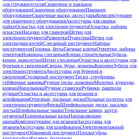
для стружкоотсосов
Сварочное и паяльное
оборудование
Сварочное оборудование
Паяльное
оборудование
Сварочные маски, аксессуары
Комплектующие
для сварочного оборудования
Аксессуары для сварки,
пайки
Оснастка для электроинструмента
Оснастка, наборы
оснастки
Насадки для граверов
Щетки для
электроинструмента
Развертки
Пуансоны
Щетки для
электродвигателей
Слесарный инструмент
Наборы
инструментов
Головки, биты
Гаечные ключи
Отвертки, наборы
отверток
Ножницы слесарные
Клещи строительные
Зубила,
керны, выколотки
Щетки слесарные
Оснастка и аксессуары для
бурения и сверления
Сверла, буры, зенкеры
Коронки
Зубила для
электроинструмента
Аксессуары для бурения и
сверления
Столярный инструмент
Тиски, струбцины,
гейферные зажимы
Ручные пилы, ножовки
Молотки, кувалды,
киянки
Напильники
Ручные стамески
Рубанки, рашпили
ручные
Оснастка и аксессуары для резания и
шлифования
Отрезные, пильные диски
Пильные полотна для
электроинструмента
Фрезы
Шлифовальные диски, насадки,
листы
Шлифовальные чашки
Точильные камни, круги,
сегменты
Полировальные валы
Направляющие
шины
Комплектующие для резания
Аксессуары для
резания
Аксессуары для шлифования
Электромонтажный
инструмент
Обжимной инструмент
Плоскогубцы,
круглогубцы
Кусачки, болторезы,