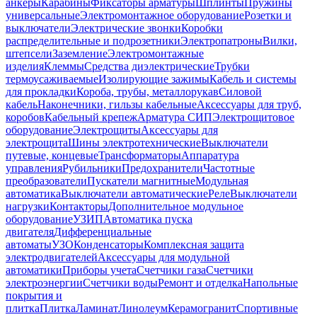
анкеры
Карабины
Фиксаторы арматуры
Шплинты
Пружины
универсальные
Электромонтажное оборудование
Розетки и
выключатели
Электрические звонки
Коробки
распределительные и подрозетники
Электропатроны
Вилки,
штепсели
Заземление
Электромонтажные
изделия
Клеммы
Средства диэлектрические
Трубки
термоусаживаемые
Изолирующие зажимы
Кабель и системы
для прокладки
Короба, трубы, металлорукав
Силовой
кабель
Наконечники, гильзы кабельные
Аксессуары для труб,
коробов
Кабельный крепеж
Арматура СИП
Электрощитовое
оборудование
Электрощиты
Аксессуары для
электрощита
Шины электротехнические
Выключатели
путевые, концевые
Трансформаторы
Аппаратура
управления
Рубильники
Предохранители
Частотные
преобразователи
Пускатели магнитные
Модульная
автоматика
Выключатели автоматические
Реле
Выключатели
нагрузки
Контакторы
Дополнительное модульное
оборудование
УЗИП
Автоматика пуска
двигателя
Дифференциальные
автоматы
УЗО
Конденсаторы
Комплексная защита
электродвигателей
Аксессуары для модульной
автоматики
Приборы учета
Счетчики газа
Счетчики
электроэнергии
Счетчики воды
Ремонт и отделка
Напольные
покрытия и
плитка
Плитка
Ламинат
Линолеум
Керамогранит
Спортивные