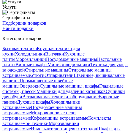
Услуги
Сертификаты
Подборщик подарков
Найти подарки
Категории товаров
Бытовая техника
Крупная техника для
кухни
Холодильники
Вытяжки
Кухонные
плиты
Морозильники
Посудомоечные машины
Настольные
плиты
Винные шкафы
Мини-холодильники
Техника для ухода
за одеждой
Стиральные машины
Стиральные машины
встраиваемые
Утюги
Отпариватели
Швейные, вышивальные
машины
Промышленные швейные
машины
Оверлоки
Сушильные машины, шкафы
Гладильные
системы, прессы
Машинки для удаления катышков
Сушилки
для обуви
Встраиваемая техника, оборудование
Варочные
панели
Духовые шкафы
Холодильники
встраиваемые
Посудомоечные машины
встраиваемые
Микроволновые печи
встраиваемые
Кофемашины встраиваемые
Комплекты
встраиваемой техники
Морозильники
встраиваемые
Измельчители пищевых отходов
Шкафы для