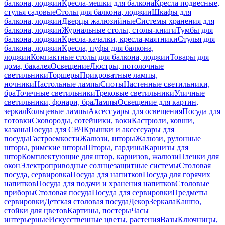
балкона, лоджии
Кресла-мешки для балкона
Кресла подвесные,
стулья садовые
Столы для балкона, лоджии
Шкафы для
балкона, лоджии
Дверцы жалюзийные
Системы хранения для
балкона, лоджии
Журнальные столы, столы-книги
Тумбы для
балкона, лоджии
Кресла-качалки, кресла-маятники
Стулья для
балкона, лоджии
Кресла, пуфы для балкона,
лоджии
Компактные столы для балкона, лоджии
Товары для
дома, бакалея
Освещение
Люстры, потолочные
светильники
Торшеры
Прикроватные лампы,
ночники
Настольные лампы
Споты
Настенные светильники,
бра
Точечные светильники
Трековые светильники
Уличные
светильники, фонари, бра
Лампы
Освещение для картин,
зеркал
Кольцевые лампы
Аксессуары для освещения
Посуда для
готовки
Сковороды, сотейники, воки
Кастрюли, ковши,
казаны
Посуда для СВЧ
Крышки и аксессуары для
посуды
Гастроемкости
Жалюзи, шторы
Жалюзи, рулонные
шторы, римские шторы
Шторы, гардины
Карнизы для
штор
Комплектующие для штор, карнизов, жалюзи
Пленки для
окон
Электроприводные солнцезащитные системы
Столовая
посуда, сервировка
Посуда для напитков
Посуда для горячих
напитков
Посуда для подачи и хранения напитков
Столовые
приборы
Столовая посуда
Посуда для сервировки
Предметы
сервировки
Детская столовая посуда
Декор
Зеркала
Кашпо,
стойки для цветов
Картины, постеры
Часы
интерьерные
Искусственные цветы, растения
Вазы
Ключницы,