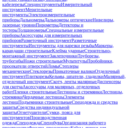
кабелерезы
Специнструменты
Измерительный
инструмент
Мерительные
инструменты
Электроизмерительные
приборы
Дальномеры
Дальномеры оптические
Нивелиры,
лазерные уровни
Пирометры
Детекторы и
тестеры
Толщиномеры
Специальные измерительные
приборы
Аксессуары для измерительных
приборов
Разметочный инструмент
Разметочные
инструменты
Инструменты для нарезки резьбы
Маркеры,
карандаши строительные
Клейма ударные
Строительно-
монтажный инструмент
Заклепочники
Труборезы,
трубогибы
Ножи строительные
Мультитулы
Пробойники,
просекатели отверстий
Ломы
Степлеры
механические
Стеклорезы
Прикаточные валики
Отделочный
инструмент
Плиткорезы
Кельмы, шпатели, гладилки
Малярный,
отделочный инструмент
Скотч, ленты малярные
Диспенсеры
для скотча
Аксессуары для малярных, отделочных
работ
Пленки строительные
Лестницы и стремянки
Лестницы,
стремянки
Чердачные лестницы
Элементы
лестниц
Подъемники строительные
Спецодежда и средства
защиты
Средства индивидуальной
защиты
Огнетушители
Сумки, пояса для
инструментов
Производственная
одежда
Спецодежда
Спецобувь
Организация рабочего
пространства
Фонари, прожекторы
Кейсы, ящики для