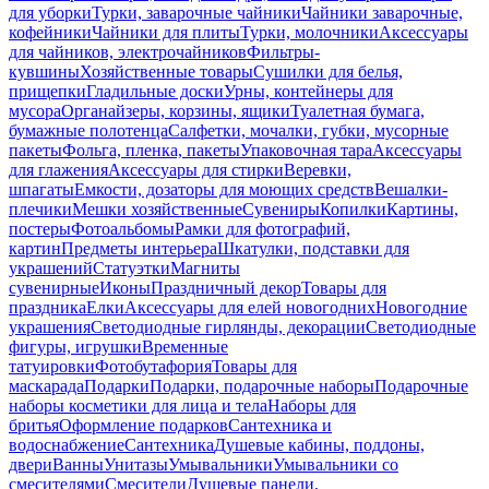
для уборки
Турки, заварочные чайники
Чайники заварочные,
кофейники
Чайники для плиты
Турки, молочники
Аксессуары
для чайников, электрочайников
Фильтры-
кувшины
Хозяйственные товары
Сушилки для белья,
прищепки
Гладильные доски
Урны, контейнеры для
мусора
Органайзеры, корзины, ящики
Туалетная бумага,
бумажные полотенца
Салфетки, мочалки, губки, мусорные
пакеты
Фольга, пленка, пакеты
Упаковочная тара
Аксессуары
для глажения
Аксессуары для стирки
Веревки,
шпагаты
Емкости, дозаторы для моющих средств
Вешалки-
плечики
Мешки хозяйственные
Сувениры
Копилки
Картины,
постеры
Фотоальбомы
Рамки для фотографий,
картин
Предметы интерьера
Шкатулки, подставки для
украшений
Статуэтки
Магниты
сувенирные
Иконы
Праздничный декор
Товары для
праздника
Елки
Аксессуары для елей новогодних
Новогодние
украшения
Светодиодные гирлянды, декорации
Светодиодные
фигуры, игрушки
Временные
татуировки
Фотобутафория
Товары для
маскарада
Подарки
Подарки, подарочные наборы
Подарочные
наборы косметики для лица и тела
Наборы для
бритья
Оформление подарков
Сантехника и
водоснабжение
Сантехника
Душевые кабины, поддоны,
двери
Ванны
Унитазы
Умывальники
Умывальники со
смесителями
Смесители
Душевые панели,