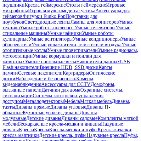
наушники
Кресла геймерские
Столы геймерские
Игровые
микрофоны
Игровая мультимедиа акустика
Аксессуары для
геймеров
Фигурки Funko Pop
Подставки для
ноутбуков
Светодиодные ленты
Лампы для мониторов
Умная
техника
Умные роботы-пылесосы
Умные телевизоры
Умные
стиральные машины
Умные чайники
Умные роботы
кулинарные
Умные вентиляторы
Умные кондиционеры
Умные
обогреватели
Умные увлажнители, очистители воздуха
Умные
отопительные котлы
Умные проветриватели
Умные радиочасы,
метеостанции
Умные кормушки и поилки для
животных
Умные напольные весы
Накопители данных
USB
Flash накопители
Внешние HDD, SSD диски
Карты
памяти
Сетевые накопители
Картридеры
Оптические
диски
Наблюдение и безопасность
Камеры
видеонаблюдения
Аксессуары для CCTV
Домофоны,
вызывные панели
Датчики для дома
Охранные системы,
сигнализации
Системы контроля и управления
доступом
Металлодетекторы
Мебель
Мягкая мебель
Диваны,
тахты
Диваны прямые
Диваны угловые
Диваны П-
образные
Кухонные уголки, диваны
Диваны
модульные
Детские диваны
Диваны садовые
Комплекты мягкой
мебели
Бескаркасные кресла-мешки и диваны
Надувные
диваны
Кресла
Кресла
Кресла-мешки и пуфы
Кресла-качалки,
кресла-маятники
Детские кресла, пуфы
Надувные кресла
Пуфы,
оттоманки
Кресла-кровати
Игровая мебель
Кресла