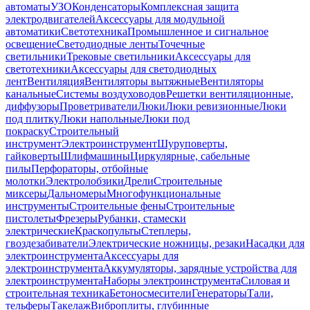
автоматы
УЗО
Конденсаторы
Комплексная защита
электродвигателей
Аксессуары для модульной
автоматики
Светотехника
Промышленное и сигнальное
освещение
Светодиодные ленты
Точечные
светильники
Трековые светильники
Аксессуары для
светотехники
Аксессуары для светодиодных
лент
Вентиляция
Вентиляторы вытяжные
Вентиляторы
канальные
Системы воздуховодов
Решетки вентиляционные,
диффузоры
Проветриватели
Люки
Люки ревизионные
Люки
под плитку
Люки напольные
Люки под
покраску
Строительный
инструмент
Электроинструмент
Шуруповерты,
гайковерты
Шлифмашины
Циркулярные, сабельные
пилы
Перфораторы, отбойные
молотки
Электролобзики
Дрели
Строительные
миксеры
Дальномеры
Многофункциональные
инструменты
Строительные фены
Строительные
пистолеты
Фрезеры
Рубанки, стамески
электрические
Краскопульты
Степлеры,
гвоздезабиватели
Электрические ножницы, резаки
Насадки для
электроинструмента
Аксессуары для
электроинструмента
Аккумуляторы, зарядные устройства для
электроинструмента
Наборы электроинструмента
Силовая и
строительная техника
Бетоносмесители
Генераторы
Тали,
тельферы
Такелаж
Виброплиты, глубинные