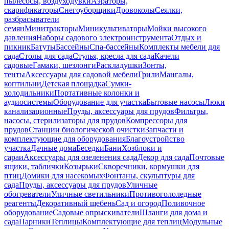
пылесосы, воздуходувки
Аэраторы,
скарификаторы
Снегоуборщики
Дровоколы
Сеялки,
разбрасыватели
семян
Минитракторы
Миникультиваторы
Мойки высокого
давления
Наборы садового электроинструмента
Отдых и
пикник
Батуты
Бассейны
Спа-бассейны
Комплекты мебели для
сада
Столы для сада
Стулья, кресла для сада
Качели
садовые
Гамаки, шезлонги
Раскладушки
Зонты,
тенты
Аксессуары для садовой мебели
Грили
Мангалы,
коптильни
Детская площадка
Сумки-
холодильники
Портативные колонки и
аудиосистемы
Оборудование для участка
Бытовые насосы
Люки
канализационные
Пруды, аксессуары для прудов
Фильтры,
насосы, стерилизаторы для прудов
Компрессоры для
прудов
Станции биологической очистки
Запчасти и
комплектующие для оборудования
Благоустройство
участка
Дачные дома
Беседки
Бани
Хозблоки и
сараи
Аксессуары для озеленения сада
Декор для сада
Почтовые
ящики, таблички
Козырьки
Скворечники, кормушки для
птиц
Домики для насекомых
Фонтаны, скульптуры для
сада
Пруды, аксессуары для прудов
Уличные
обогреватели
Уличные светильники
Противогололедные
реагенты
Декоративный щебень
Сад и огород
Поливочное
оборудование
Садовые опрыскиватели
Шланги для дома и
сада
Парники
Теплицы
Комплектующие для теплиц
Модульные