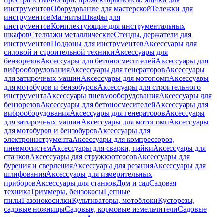
инструментов
Оборудование для мастерской
Тележки для
инструментов
Магниты
Шкафы для
инструментов
Комплектующие для инструментальных
шкафов
Стеллажи металлические
Стенды, держатели для
инструментов
Поддоны для инструментов
Аксессуары для
силовой и строительной техники
Аксессуары для
бензорезов
Аксессуары для бетоносмесителей
Аксессуары для
виброоборудования
Аксессуары для генераторов
Аксессуары
для затирочных машин
Аксессуары для мотопомп
Аксессуары
для мотобуров и бензобуров
Аксессуары для строительного
инструмента
Аксессуары пневмооборудования
Аксессуары для
бензорезов
Аксессуары для бетоносмесителей
Аксессуары для
виброоборудования
Аксессуары для генераторов
Аксессуары
для затирочных машин
Аксессуары для мотопомп
Аксессуары
для мотобуров и бензобуров
Аксессуары для
электроинструмента
Аксессуары для компрессоров,
пневмосистем
Аксессуары для сварки, пайки
Аксессуары для
станков
Аксессуары для стружкоотсосов
Аксессуары для
бурения и сверления
Аксессуары для резания
Аксессуары для
шлифования
Аксессуары для измерительных
приборов
Аксессуары для станков
Дом и сад
Садовая
техника
Триммеры, бензокосы
Цепные
пилы
Газонокосилки
Культиваторы, мотоблоки
Кусторезы,
садовые ножницы
Садовые, кормовые измельчители
Садовые