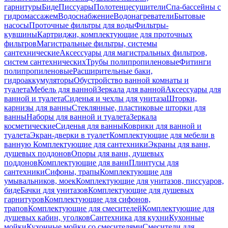
гарнитуры
Биде
Писсуары
Полотенцесушители
Спа-бассейны с
гидромассажем
Водоснабжение
Водонагреватели
Бытовые
насосы
Проточные фильтры для воды
Фильтры-
кувшины
Картриджи, комплектующие для проточных
фильтров
Магистральные фильтры, системы
сантехнические
Аксессуары для магистральных фильтров,
систем сантехнических
Трубы полипропиленовые
Фитинги
полипропиленовые
Расширительные баки,
гидроаккумуляторы
Обустройство ванной комнаты и
туалета
Мебель для ванной
Зеркала для ванной
Аксессуары для
ванной и туалета
Сиденья и чехлы для унитаза
Шторки,
карнизы для ванны
Стеклянные, пластиковые шторки для
ванны
Наборы для ванной и туалета
Зеркала
косметические
Сиденья для ванны
Коврики для ванной и
туалета
Экран-дверки в туалет
Комплектующие для мебели в
ванную
Комплектующие для сантехники
Экраны для ванн,
душевых поддонов
Опоры для ванн, душевых
поддонов
Комплектующие для ванн
Плинтусы для
сантехники
Сифоны, трапы
Комплектующие для
умывальников, моек
Комплектующие для унитазов, писсуаров,
биде
Бачки для унитазов
Комплектующие для душевых
гарнитуров
Комплектующие для сифонов,
трапов
Комплектующие для смесителей
Комплектующие для
душевых кабин, уголков
Сантехника для кухни
Кухонные
мойки
Кухонные мойки со смесителями
Смесители для