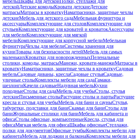
мебель
Шкафы для детской
Полки, стеллажи для
детской
Детские комоды
Кровати детские
Детские
матрасы
Матрасы в кроватку
Наматрасники, защитные чехлы
детские
Мебель для детского сада
Мебельная фурнитура и
аксессуары
Комплектующие для столов
Комплектующие для
стульев
Комплектующие для кроватей и кроваток
Аксессуары
для мебели
Комплектующие для мягкой
мебели
Комплектующие для корпусной мебели
Мебельная
фурнитура
Чехлы для мебели
Системы хранения для
кухни
Товары для безопасности детей
Мебель для самых
маленьких
Кроватки для новорожденных
Пеленальные
столики, комоды, матрасы
Манежи, кровати-манежи
Матрасы в
кроватку
Наматрасники, защитные чехлы в кроватку
Садовая
мебель
Садовые диваны, кресла
Садовые стулья
Садовые,
уличные столы
Комплекты мебели для сада
Гамаки,
шезлонги
Качели садовые
Надувная мебель
Кухни
походные
Столы для сада
Мебель для учебы
Столы, стулья
детские
Письменные столы
Растущие столы и парты
Растущие
кресла и стулья для учебы
Мебель для бани и сауны
Стулья,
табуретки, подставки для бани
Скамьи для бани
Столы для
бани
Журнальные столики для бани
Мебель для кабинета и
офиса
Столы офисные, компьютерные
Кресла, стулья для
офиса
Мягкая мебель для офиса
Шкафы офисные
Стеллажи,
полки для документов
Офисные тумбы
Комплекты мебели для
кабинета
Мебель для лоджии и балкона
Комплекты мебели для