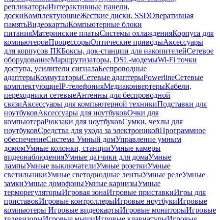
репликаторы
Интерактивные панели,
доски
Комплектующие
Жесткие диски, SSD
Оперативная
память
Видеокарты
Компьютерные блоки
питания
Материнские платы
Системы охлаждения
Корпуса для
компьютеров
Процессоры
Оптические приводы
Аксессуары
для корпусов ПК
Боксы, док-станции для накопителей
Сетевое
оборудование
Маршрутизаторы, DSL-модемы
Wi-Fi точки
доступа, усилители сигнала
Беспроводные
адаптеры
Коммутаторы
Сетевые адаптеры
Powerline
Сетевые
комплектующие
IP-телефония
Медиаконвертеры
Кабели,
переходники сетевые
Антенны для беспроводной
связи
Аксессуары для компьютерной техники
Подставки для
ноутбуков
Аксессуары для ноутбуков
Очки для
компьютера
Рюкзаки для ноутбуков
Сумки, чехлы для
ноутбуков
Средства для ухода за электроникой
Программное
обеспечение
Система Умный дом
Управление умным
домом
Умные колонки, станции
Умные камеры
видеонаблюдения
Умные датчики для дома
Умные
лампы
Умные выключатели
Умные розетки
Умные
светильники
Умные светодиодные ленты
Умные реле
Умные
замки
Умные домофоны
Умные карнизы
Умные
терморегуляторы
Игровая зона
Игровые приставки
Игры для
приставок
Игровые контроллеры
Игровые ноутбуки
Игровые
компьютеры
Игровые видеокарты
Игровые мониторы
Игровые
телевизоры
Игровые мыши
Игровые клавиатуры
Игровые