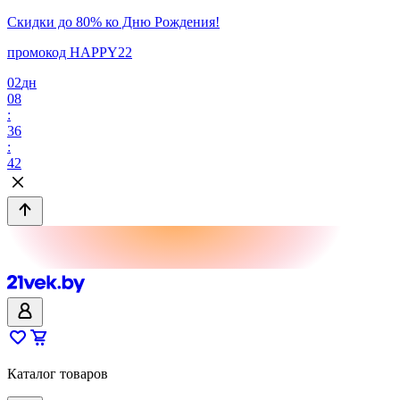
Скидки до 80% ко Дню Рождения!
промокод HAPPY22
02
дн
08
:
36
:
42
Каталог товаров