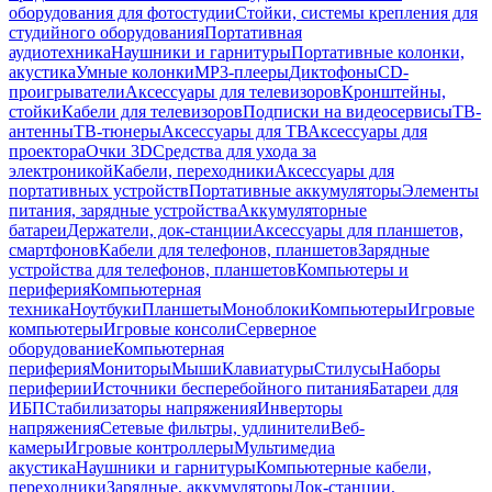
оборудования для фотостудии
Стойки, системы крепления для
студийного оборудования
Портативная
аудиотехника
Наушники и гарнитуры
Портативные колонки,
акустика
Умные колонки
MP3-плееры
Диктофоны
CD-
проигрыватели
Аксессуары для телевизоров
Кронштейны,
стойки
Кабели для телевизоров
Подписки на видеосервисы
ТВ-
антенны
ТВ-тюнеры
Аксессуары для ТВ
Аксессуары для
проектора
Очки 3D
Средства для ухода за
электроникой
Кабели, переходники
Аксессуары для
портативных устройств
Портативные аккумуляторы
Элементы
питания, зарядные устройства
Аккумуляторные
батареи
Держатели, док-станции
Аксессуары для планшетов,
смартфонов
Кабели для телефонов, планшетов
Зарядные
устройства для телефонов, планшетов
Компьютеры и
периферия
Компьютерная
техника
Ноутбуки
Планшеты
Моноблоки
Компьютеры
Игровые
компьютеры
Игровые консоли
Серверное
оборудование
Компьютерная
периферия
Мониторы
Мыши
Клавиатуры
Стилусы
Наборы
периферии
Источники бесперебойного питания
Батареи для
ИБП
Стабилизаторы напряжения
Инверторы
напряжения
Сетевые фильтры, удлинители
Веб-
камеры
Игровые контроллеры
Мультимедиа
акустика
Наушники и гарнитуры
Компьютерные кабели,
переходники
Зарядные, аккумуляторы
Док-станции,