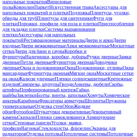
напольные покрытия
Виниловые
полы
Ковролин
Паркет
Искусственная трава
Аксессуары для
напольных покрытий и плитки
Подложка
Плинтусы, уголки,
обводы для труб
Плинтусы для сантехники
Фуги для
плитки
Порожки, профили для пола и плитки
Приспособления
для укладки плитки
Системы выравнивания
плитки
Аксессуары для напольных
покрытий
Реставрационные материалы
Двери и арки
Двери
входные
Двери межкомнатные
Арки межкомнатные
Москитные
сетки
Двери для бани и сауны
Коробки и
фурнитура
Наличники, коробки, доборы
Ручки дверные
Замки
дверные
Петли дверные
Фурнитура дверная
Доводчики
дверные
Окна и подоконники
Окна
Подоконники, отливы
Окна
мансардные
Фурнитура оконная
Мягкие окна
Москитные сетки
на окна
Жалюзи уличные
Пленки солнцезащитные
Крепежные
изделия
Саморезы, шурупы
Гвозди
Анкеры, дюбели
Скобы,
штифты
Перфорированный крепеж
Гайки,
шайбы
Заклепки
Болты, винты, шпильки
Хомуты
Химические
анкеры
Карабины
Фиксаторы арматуры
Шплинты
Пружины
универсальные
Отделка стен
Обои
Жидкие
обои
Фотообои
Штукатурки декоративные
Декоративный
камень
Скинали
Пленки самоклеящиеся
Армирующие
сетки
Стеновые панели
Уголки, маяки,
профили
Вагонка
Стеклохолсты, флизелин
Экраны для
радиаторов
Отделка потолка
Потолочные системы
Потолочные