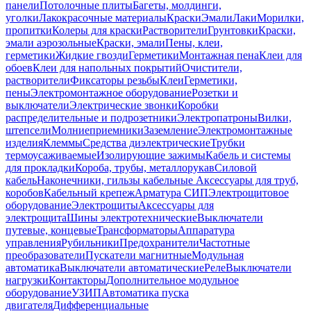
панели
Потолочные плиты
Багеты, молдинги,
уголки
Лакокрасочные материалы
Краски
Эмали
Лаки
Морилки,
пропитки
Колеры для краски
Растворители
Грунтовки
Краски,
эмали аэрозольные
Краски, эмали
Пены, клеи,
герметики
Жидкие гвозди
Герметики
Монтажная пена
Клеи для
обоев
Клеи для напольных покрытий
Очистители,
растворители
Фиксаторы резьбы
Клеи
Герметики,
пены
Электромонтажное оборудование
Розетки и
выключатели
Электрические звонки
Коробки
распределительные и подрозетники
Электропатроны
Вилки,
штепсели
Молниеприемники
Заземление
Электромонтажные
изделия
Клеммы
Средства диэлектрические
Трубки
термоусаживаемые
Изолирующие зажимы
Кабель и системы
для прокладки
Короба, трубы, металлорукав
Силовой
кабель
Наконечники, гильзы кабельные
Аксессуары для труб,
коробов
Кабельный крепеж
Арматура СИП
Электрощитовое
оборудование
Электрощиты
Аксессуары для
электрощита
Шины электротехнические
Выключатели
путевые, концевые
Трансформаторы
Аппаратура
управления
Рубильники
Предохранители
Частотные
преобразователи
Пускатели магнитные
Модульная
автоматика
Выключатели автоматические
Реле
Выключатели
нагрузки
Контакторы
Дополнительное модульное
оборудование
УЗИП
Автоматика пуска
двигателя
Дифференциальные