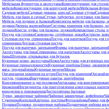
Мебельная фурнитура и аксессуары
Комплектующие для столов
мебели
Комплектующие для корпусной мебели
Мебельная фурн
Садовая мебель
Садовые диваны, кресла
Садовые стулья
Садовые
Мебель для бани и сауны
Стулья, табуретки, подставки для бани
Мебель для лоджии и балкона
Комплекты мебели для балкона, 
лоджии
Дверцы жалюзийные
Системы хранения для балкона, л
лоджии
Кресла, пуфы для балкона, лоджии
Компактные столы дл
Посуда для готовки
Сковороды, сотейники, воки
Кастрюли, ков
Столовая посуда, сервировка
Посуда для напитков
Посуда для г
сервировки
Детская столовая посуда
Посуда для выпечки, запекания
Формы для выпечки, запекания
Аксессуары для бара
Сервировка для напитков
Аксессуары для 
бары
Штопоры, открывалки для бутылок
Кухонные ножи, аксессуары
Ножи
Аксессуары для кухонных н
Кухонные принадлежности
Кухонные приборы
Терки, овощерез
мяса, тендерайзеры
Кухонные мелочи
Миски
Организация хранения на кухне
Посуда для хранения
Органайзе
посуда, упаковка
Вакуумные пакеты, контейнеры
Консервирование и дистилляция
Автоклавы для консервирован
брожения
Ингредиенты для приготовления алкогольных напит
виноделия и пивоварения
Дистилляторы бытовые
Турки, заварочные чайники
Чайники заварочные, кофейники
Ча
Сувениры
Копилки
Картины, постеры
Фотоальбомы
Рамки для ф
Подарки
Подарки, подарочные наборы
Подарочные наборы косм
Водоснабжение
Водонагреватели
Бытовые насосы
Проточные фи