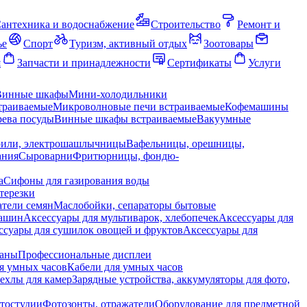
антехника и водоснабжение
Строительство
Ремонт и
ье
Спорт
Туризм, активный отдых
Зоотовары
я
Запчасти и принадлежности
Сертификаты
Услуги
Винные шкафы
Мини-холодильники
траиваемые
Микроволновые печи встраиваемые
Кофемашины
ева посуды
Винные шкафы встраиваемые
Вакуумные
рили, электрошашлычницы
Вафельницы, орешницы,
ания
Сыроварни
Фритюрницы, фондю-
а
Сифоны для газирования воды
терезки
тели семян
Маслобойки, сепараторы бытовые
машин
Аксессуары для мультиварок, хлебопечек
Аксессуары для
ссуары для сушилок овощей и фруктов
Аксессуары для
раны
Профессиональные дисплеи
я умных часов
Кабели для умных часов
ехлы для камер
Зарядные устройства, аккумуляторы для фото,
тостудии
Фотозонты, отражатели
Оборудование для предметной