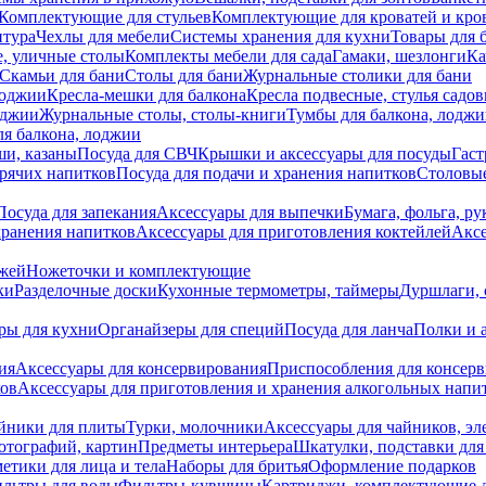
Комплектующие для стульев
Комплектующие для кроватей и кро
итура
Чехлы для мебели
Системы хранения для кухни
Товары для 
, уличные столы
Комплекты мебели для сада
Гамаки, шезлонги
Ка
Скамьи для бани
Столы для бани
Журнальные столики для бани
лоджии
Кресла-мешки для балкона
Кресла подвесные, стулья садо
оджии
Журнальные столы, столы-книги
Тумбы для балкона, лодж
я балкона, лоджии
ши, казаны
Посуда для СВЧ
Крышки и аксессуары для посуды
Гаст
орячих напитков
Посуда для подачи и хранения напитков
Столовы
Посуда для запекания
Аксессуары для выпечки
Бумага, фольга, р
хранения напитков
Аксессуары для приготовления коктейлей
Аксе
ожей
Ножеточки и комплектующие
ки
Разделочные доски
Кухонные термометры, таймеры
Дуршлаги, 
ры для кухни
Органайзеры для специй
Посуда для ланча
Полки и 
ия
Аксессуары для консервирования
Приспособления для консер
ков
Аксессуары для приготовления и хранения алкогольных напи
йники для плиты
Турки, молочники
Аксессуары для чайников, э
отографий, картин
Предметы интерьера
Шкатулки, подставки дл
етики для лица и тела
Наборы для бритья
Оформление подарков
льтры для воды
Фильтры-кувшины
Картриджи, комплектующие д