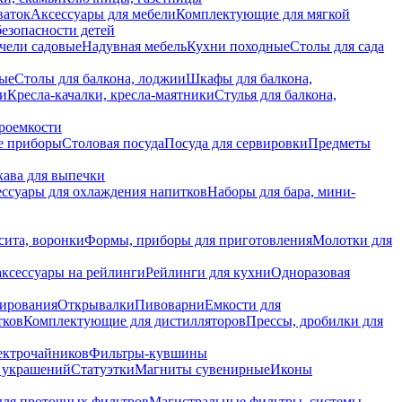
ваток
Аксессуары для мебели
Комплектующие для мягкой
безопасности детей
чели садовые
Надувная мебель
Кухни походные
Столы для сада
вые
Столы для балкона, лоджии
Шкафы для балкона,
ии
Кресла-качалки, кресла-маятники
Стулья для балкона,
роемкости
е приборы
Столовая посуда
Посуда для сервировки
Предметы
укава для выпечки
ссуары для охлаждения напитков
Наборы для бара, мини-
сита, воронки
Формы, приборы для приготовления
Молотки для
аксессуары на рейлинги
Рейлинги для кухни
Одноразовая
вирования
Открывалки
Пивоварни
Емкости для
тков
Комплектующие для дистилляторов
Прессы, дробилки для
лектрочайников
Фильтры-кувшины
я украшений
Статуэтки
Магниты сувенирные
Иконы
ля проточных фильтров
Магистральные фильтры, системы