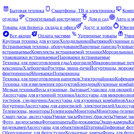
Бытовая техника
Смартфоны, ТВ и электроника
Комп
отделка
Строительный инструмент
Дом и сад
Авто и 
Товары для бизнеса, склада и офиса
Досуг и хобби
Ювели
Все акции
Оплата частями
Уцененные товары
Умны
Крупная техника для кухни
Холодильники
Вытяжки
Кухонные 
Встраиваемая техника, оборудование
Варочные панели
Духовые
встраиваемые
Комплекты встраиваемой техники
Морозильники 
упаковщики встраиваемые
Пароварки встраиваемые
Техника для приготовления еды
Аэрогрили
Микроволновые пе
кексницы
Хлебопечки
Ростеры, мини-печи
Йогуртницы, морож
фритюрницы
Яйцеварки
Попкорницы
Техника для приготовления напитков
Электрочайники
Кофевар
Техника для измельчения продуктов
Блендеры
Кухонные комбай
Мелкая техника
Весы кухонные, бытовые
Сушилки для овощей 
Аксессуары для кухонной техники
Аксессуары для микроволно
тостеров, сэндвичниц
Аксессуары для кухонных комбайнов
Акс
йогуртниц
Аксессуары для аэрогрилей, электрогрилей
Аксессуа
Телевизоры, мониторы
Телевизоры
Мониторы
Мониторы-телеви
Смарт-часы, аксессуары
Умные часы
Фитнес-браслеты
Умные ча
Фото, видеосъемка
Фотоаппараты
Видеокамеры
Экшн-камеры
Ка
видеокамер
Аксессуары для объективов
Штативы
Цифровые фот
Оборудование для фотостудии
Кольцевые лампы
Фоны для фото