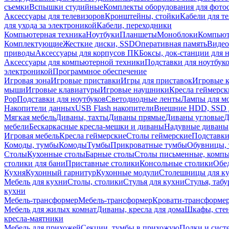
съемки
Вспышки студийные
Комплекты оборудования для фото
Аксессуары для телевизоров
Кронштейны, стойки
Кабели для т
для ухода за электроникой
Кабели, переходники
Компьютерная техника
Ноутбуки
Планшеты
Моноблоки
Компью
Комплектующие
Жесткие диски, SSD
Оперативная память
Видео
приводы
Аксессуары для корпусов ПК
Боксы, док-станции для 
Аксессуары для компьютерной техники
Подставки для ноутбук
электроникой
Программное обеспечение
Игровая зона
Игровые приставки
Игры для приставок
Игровые 
мыши
Игровые клавиатуры
Игровые наушники
Кресла геймерск
Pop
Подставки для ноутбуков
Светодиодные ленты
Лампы для м
Накопители данных
USB Flash накопители
Внешние HDD, SSD 
Мягкая мебель
Диваны, тахты
Диваны прямые
Диваны угловые
Д
мебели
Бескаркасные кресла-мешки и диваны
Надувные диваны
Игровая мебель
Кресла геймерские
Столы геймерские
Подставки
Комоды, тумбы
Комоды
Тумбы
Прикроватные тумбы
Обувницы, 
Столы
Кухонные столы
Барные столы
Столы письменные, комп
столики для бани
Приставные столики
Консольные столики
Обе
Кухня
Кухонный гарнитур
Кухонные модули
Столешницы для к
Мебель для кухни
Столы, столики
Стулья для кухни
Стулья, таб
кухни
Мебель-трансформер
Мебель-трансформер
Кровати-трансформе
Мебель для жилых комнат
Диваны, кресла для дома
Шкафы, стен
кресла-маятники
Мебель для прихожей
Секции, тумбы в прихожую
Полки и сист