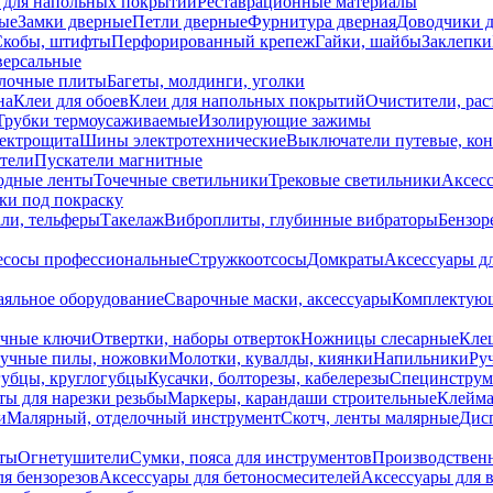
 для напольных покрытий
Реставрационные материалы
ые
Замки дверные
Петли дверные
Фурнитура дверная
Доводчики 
Скобы, штифты
Перфорированный крепеж
Гайки, шайбы
Заклепки
ерсальные
лочные плиты
Багеты, молдинги, уголки
на
Клеи для обоев
Клеи для напольных покрытий
Очистители, рас
Трубки термоусаживаемые
Изолирующие зажимы
лектрощита
Шины электротехнические
Выключатели путевые, ко
атели
Пускатели магнитные
одные ленты
Точечные светильники
Трековые светильники
Аксесс
и под покраску
ли, тельферы
Такелаж
Виброплиты, глубинные вибраторы
Бензор
сосы профессиональные
Стружкоотсосы
Домкраты
Аксессуары д
аяльное оборудование
Сварочные маски, аксессуары
Комплектующ
ечные ключи
Отвертки, наборы отверток
Ножницы слесарные
Кле
учные пилы, ножовки
Молотки, кувалды, киянки
Напильники
Ру
убцы, круглогубцы
Кусачки, болторезы, кабелерезы
Специнструм
ы для нарезки резьбы
Маркеры, карандаши строительные
Клейма
и
Малярный, отделочный инструмент
Скотч, ленты малярные
Дисп
иты
Огнетушители
Сумки, пояса для инструментов
Производствен
я бензорезов
Аксессуары для бетоносмесителей
Аксессуары для 