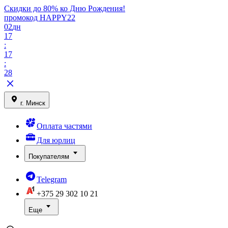
Скидки до 80% ко Дню Рождения!
промокод HAPPY22
02
дн
17
:
17
:
28
г. Минск
Оплата частями
Для юрлиц
Покупателям
Telegram
+375 29
302 10 21
Еще