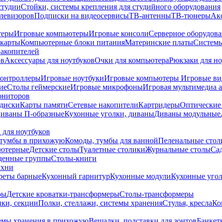
студии
Стойки, системы крепления для студийного оборудования
елевизоров
Подписки на видеосервисы
ТВ-антенны
ТВ-тюнеры
Ак
теры
Игровые компьютеры
Игровые консоли
Серверное оборудов
карты
Компьютерные блоки питания
Материнские платы
Системы
накопителей
ов
Аксессуары для ноутбуков
Очки для компьютера
Рюкзаки для но
контроллеры
Игровые ноутбуки
Игровые компьютеры
Игровые ви
ие
Столы геймерские
Игровые микрофоны
Игровая мультимедиа 
ониторов
диски
Карты памяти
Сетевые накопители
Картридеры
Оптические
иваны П-образные
Кухонные уголки, диваны
Диваны модульные
 для ноутбуков
тумбы в прихожую
Комоды, тумбы для ванной
Пеленальные стол
ьютерные
Детские столы
Туалетные столики
Журнальные столы
Са
денные группы
Столы-книги
ухни
уреты барные
Кухонный гарнитур
Кухонные модули
Кухонные угол
ры
Детские кроватки-трансформеры
Столы-трансформеры
ки, секции
Полки, стеллажи, системы хранения
Стулья, кресла
Ко
емы хранения в прихожую
Вешалки, подставки для зонтов
Банкет