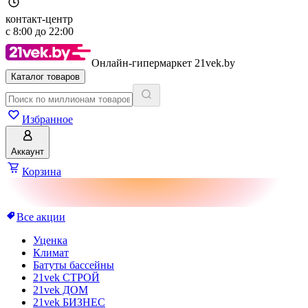
контакт-центр
с
8:00
до
22:00
Онлайн-гипермаркет 21vek.by
Каталог товаров
Избранное
Аккаунт
Корзина
Все акции
Уценка
Климат
Батуты бассейны
21vek СТРОЙ
21vek ДОМ
21vek БИЗНЕС