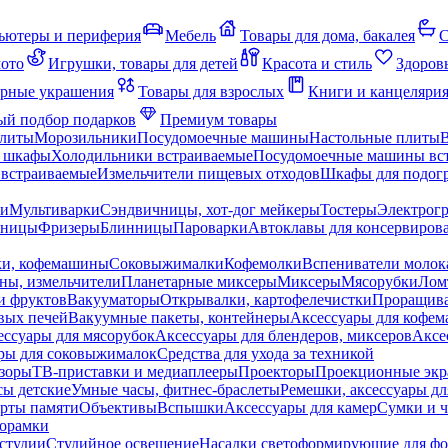
ьютеры и периферия
Мебель
Товары для дома, бакалея
С
мото
Игрушки, товары для детей
Красота и стиль
Здоров
рные украшения
Товары для взрослых
Книги и канцеляри
й подбор подарков
Премиум товары
плиты
Морозильники
Посудомоечные машины
Настольные плиты
 шкафы
Холодильники встраиваемые
Посудомоечные машины вс
встраиваемые
Измельчители пищевых отходов
Шкафы для подогр
чи
Мультиварки
Сэндвичницы, хот-дог мейкеры
Тостеры
Электрог
еницы
Фризеры
Блинницы
Пароварки
Автоклавы для консервиров
ки, кофемашины
Соковыжималки
Кофемолки
Вспениватели молок
ны, измельчители
Планетарные миксеры
Миксеры
Мясорубки
Лом
и фруктов
Вакууматоры
Открывалки, картофелечистки
Проращива
вых печей
Вакуумные пакеты, контейнеры
Аксессуары для кофе
ессуары для мясорубок
Аксессуары для блендеров, миксеров
Аксе
ры для соковыжималок
Средства для ухода за техникой
зоры
ТВ-приставки и медиаплееры
Проекторы
Проекционные эк
сы детские
Умные часы, фитнес-браслеты
Ремешки, аксессуары дл
рты памяти
Объективы
Вспышки
Аксессуары для камер
Сумки и ч
орамки
студии
Студийное освещение
Насадки светоформирующие для фо