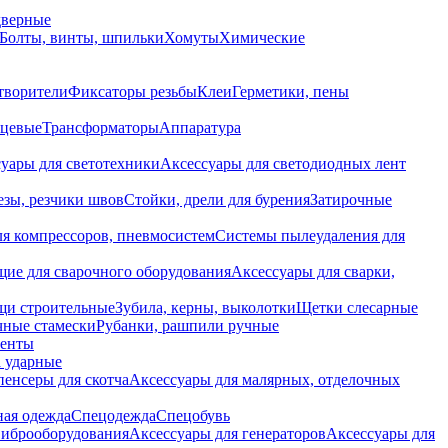
дверные
Болты, винты, шпильки
Хомуты
Химические
творители
Фиксаторы резьбы
Клеи
Герметики, пены
нцевые
Трансформаторы
Аппаратура
уары для светотехники
Аксессуары для светодиодных лент
езы, резчики швов
Стойки, дрели для бурения
Затирочные
ля компрессоров, пневмосистем
Системы пылеудаления для
ие для сварочного оборудования
Аксессуары для сварки,
щи строительные
Зубила, керны, выколотки
Щетки слесарные
чные стамески
Рубанки, рашпили ручные
енты
 ударные
енсеры для скотча
Аксессуары для малярных, отделочных
ная одежда
Спецодежда
Спецобувь
виброоборудования
Аксессуары для генераторов
Аксессуары для