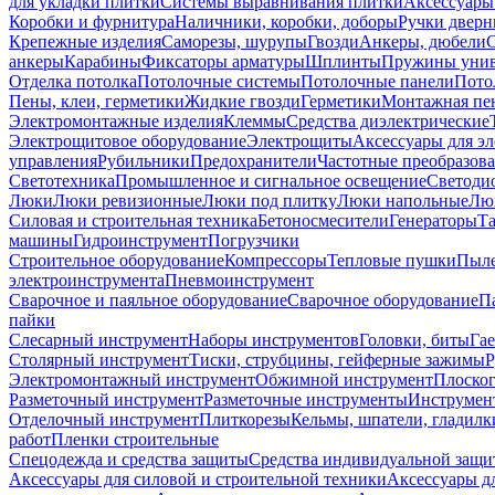
для укладки плитки
Системы выравнивания плитки
Аксессуары
Коробки и фурнитура
Наличники, коробки, доборы
Ручки дверн
Крепежные изделия
Саморезы, шурупы
Гвозди
Анкеры, дюбели
анкеры
Карабины
Фиксаторы арматуры
Шплинты
Пружины унив
Отделка потолка
Потолочные системы
Потолочные панели
Пото
Пены, клеи, герметики
Жидкие гвозди
Герметики
Монтажная пе
Электромонтажные изделия
Клеммы
Средства диэлектрические
Электрощитовое оборудование
Электрощиты
Аксессуары для э
управления
Рубильники
Предохранители
Частотные преобразов
Светотехника
Промышленное и сигнальное освещение
Светоди
Люки
Люки ревизионные
Люки под плитку
Люки напольные
Люк
Силовая и строительная техника
Бетоносмесители
Генераторы
Та
машины
Гидроинструмент
Погрузчики
Строительное оборудование
Компрессоры
Тепловые пушки
Пыле
электроинструмента
Пневмоинструмент
Сварочное и паяльное оборудование
Сварочное оборудование
П
пайки
Слесарный инструмент
Наборы инструментов
Головки, биты
Га
Столярный инструмент
Тиски, струбцины, гейферные зажимы
Р
Электромонтажный инструмент
Обжимной инструмент
Плоског
Разметочный инструмент
Разметочные инструменты
Инструмент
Отделочный инструмент
Плиткорезы
Кельмы, шпатели, гладилк
работ
Пленки строительные
Спецодежда и средства защиты
Средства индивидуальной защ
Аксессуары для силовой и строительной техники
Аксессуары дл