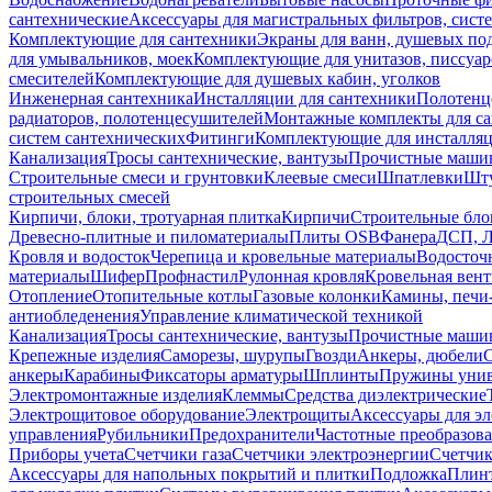
сантехнические
Аксессуары для магистральных фильтров, сист
Комплектующие для сантехники
Экраны для ванн, душевых по
для умывальников, моек
Комплектующие для унитазов, писсуар
смесителей
Комплектующие для душевых кабин, уголков
Инженерная сантехника
Инсталляции для сантехники
Полотенц
радиаторов, полотенцесушителей
Монтажные комплекты для с
систем сантехнических
Фитинги
Комплектующие для инсталля
Канализация
Тросы сантехнические, вантузы
Прочистные маши
Строительные смеси и грунтовки
Клеевые смеси
Шпатлевки
Шту
строительных смесей
Кирпичи, блоки, тротуарная плитка
Кирпичи
Строительные бло
Древесно-плитные и пиломатериалы
Плиты OSB
Фанера
ДСП, 
Кровля и водосток
Черепица и кровельные материалы
Водосточ
материалы
Шифер
Профнастил
Рулонная кровля
Кровельная вен
Отопление
Отопительные котлы
Газовые колонки
Камины, печи
антиобледенения
Управление климатической техникой
Канализация
Тросы сантехнические, вантузы
Прочистные маши
Крепежные изделия
Саморезы, шурупы
Гвозди
Анкеры, дюбели
анкеры
Карабины
Фиксаторы арматуры
Шплинты
Пружины унив
Электромонтажные изделия
Клеммы
Средства диэлектрические
Электрощитовое оборудование
Электрощиты
Аксессуары для э
управления
Рубильники
Предохранители
Частотные преобразов
Приборы учета
Счетчики газа
Счетчики электроэнергии
Счетчи
Аксессуары для напольных покрытий и плитки
Подложка
Плинт