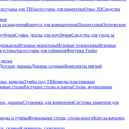
сессуары для ТВ
Аксессуары для проектора
Очки 3D
Средства
ание
 охлаждения
Корпуса для компьютеров
Процессоры
Оптические
утбуков
Сумки, чехлы для ноутбуков
Средства для ухода за
деокарты
Игровые мониторы
Игровые телевизоры
Игровые
акустика
Аксессуары для геймеров
Фигурки Funko
 диски
Детские диваны
Диваны садовые
Комплекты мягкой
ики, комоды
Тумбы под ТВ
Комоды пластиковые
довые столы
Растущие столы и парты
Столы, журнальные
ки, диваны
Стульчики для кормления
Системы хранения для
моды и тумбы
Журнальные столы, столы-книги
Кресла-качалки,
ки, скамьи
Ключницы, газетницы