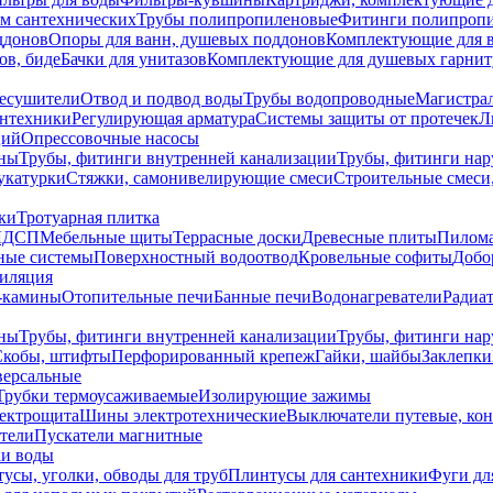
ем сантехнических
Трубы полипропиленовые
Фитинги полипроп
ддонов
Опоры для ванн, душевых поддонов
Комплектующие для 
ов, биде
Бачки для унитазов
Комплектующие для душевых гарнит
есушители
Отвод и подвод воды
Трубы водопроводные
Магистрал
антехники
Регулирующая арматура
Системы защиты от протечек
Л
ций
Опрессовочные насосы
ны
Трубы, фитинги внутренней канализации
Трубы, фитинги на
катурки
Стяжки, самонивелирующие смеси
Строительные смеси,
ки
Тротуарная плитка
ЛДСП
Мебельные щиты
Террасные доски
Древесные плиты
Пилом
ные системы
Поверхностный водоотвод
Кровельные софиты
Добо
тиляция
-камины
Отопительные печи
Банные печи
Водонагреватели
Радиат
ны
Трубы, фитинги внутренней канализации
Трубы, фитинги на
Скобы, штифты
Перфорированный крепеж
Гайки, шайбы
Заклепки
ерсальные
Трубки термоусаживаемые
Изолирующие зажимы
лектрощита
Шины электротехнические
Выключатели путевые, ко
атели
Пускатели магнитные
ки воды
усы, уголки, обводы для труб
Плинтусы для сантехники
Фуги дл