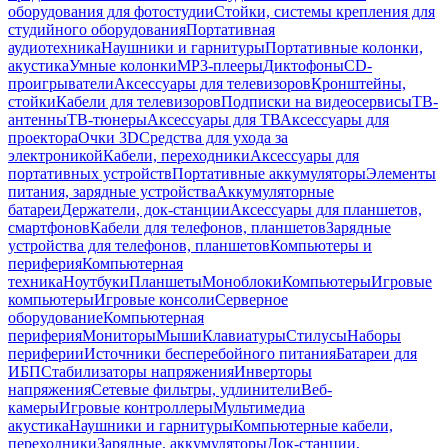
оборудования для фотостудии
Стойки, системы крепления для
студийного оборудования
Портативная
аудиотехника
Наушники и гарнитуры
Портативные колонки,
акустика
Умные колонки
MP3-плееры
Диктофоны
CD-
проигрыватели
Аксессуары для телевизоров
Кронштейны,
стойки
Кабели для телевизоров
Подписки на видеосервисы
ТВ-
антенны
ТВ-тюнеры
Аксессуары для ТВ
Аксессуары для
проектора
Очки 3D
Средства для ухода за
электроникой
Кабели, переходники
Аксессуары для
портативных устройств
Портативные аккумуляторы
Элементы
питания, зарядные устройства
Аккумуляторные
батареи
Держатели, док-станции
Аксессуары для планшетов,
смартфонов
Кабели для телефонов, планшетов
Зарядные
устройства для телефонов, планшетов
Компьютеры и
периферия
Компьютерная
техника
Ноутбуки
Планшеты
Моноблоки
Компьютеры
Игровые
компьютеры
Игровые консоли
Серверное
оборудование
Компьютерная
периферия
Мониторы
Мыши
Клавиатуры
Стилусы
Наборы
периферии
Источники бесперебойного питания
Батареи для
ИБП
Стабилизаторы напряжения
Инверторы
напряжения
Сетевые фильтры, удлинители
Веб-
камеры
Игровые контроллеры
Мультимедиа
акустика
Наушники и гарнитуры
Компьютерные кабели,
переходники
Зарядные, аккумуляторы
Док-станции,