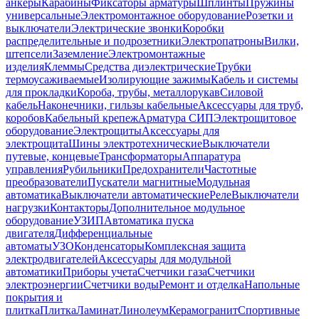
анкеры
Карабины
Фиксаторы арматуры
Шплинты
Пружины
универсальные
Электромонтажное оборудование
Розетки и
выключатели
Электрические звонки
Коробки
распределительные и подрозетники
Электропатроны
Вилки,
штепсели
Заземление
Электромонтажные
изделия
Клеммы
Средства диэлектрические
Трубки
термоусаживаемые
Изолирующие зажимы
Кабель и системы
для прокладки
Короба, трубы, металлорукав
Силовой
кабель
Наконечники, гильзы кабельные
Аксессуары для труб,
коробов
Кабельный крепеж
Арматура СИП
Электрощитовое
оборудование
Электрощиты
Аксессуары для
электрощита
Шины электротехнические
Выключатели
путевые, концевые
Трансформаторы
Аппаратура
управления
Рубильники
Предохранители
Частотные
преобразователи
Пускатели магнитные
Модульная
автоматика
Выключатели автоматические
Реле
Выключатели
нагрузки
Контакторы
Дополнительное модульное
оборудование
УЗИП
Автоматика пуска
двигателя
Дифференциальные
автоматы
УЗО
Конденсаторы
Комплексная защита
электродвигателей
Аксессуары для модульной
автоматики
Приборы учета
Счетчики газа
Счетчики
электроэнергии
Счетчики воды
Ремонт и отделка
Напольные
покрытия и
плитка
Плитка
Ламинат
Линолеум
Керамогранит
Спортивные