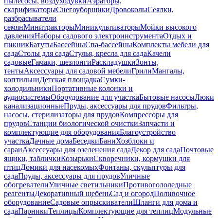
пылесосы, воздуходувки
Аэраторы,
скарификаторы
Снегоуборщики
Дровоколы
Сеялки,
разбрасыватели
семян
Минитракторы
Миникультиваторы
Мойки высокого
давления
Наборы садового электроинструмента
Отдых и
пикник
Батуты
Бассейны
Спа-бассейны
Комплекты мебели для
сада
Столы для сада
Стулья, кресла для сада
Качели
садовые
Гамаки, шезлонги
Раскладушки
Зонты,
тенты
Аксессуары для садовой мебели
Грили
Мангалы,
коптильни
Детская площадка
Сумки-
холодильники
Портативные колонки и
аудиосистемы
Оборудование для участка
Бытовые насосы
Люки
канализационные
Пруды, аксессуары для прудов
Фильтры,
насосы, стерилизаторы для прудов
Компрессоры для
прудов
Станции биологической очистки
Запчасти и
комплектующие для оборудования
Благоустройство
участка
Дачные дома
Беседки
Бани
Хозблоки и
сараи
Аксессуары для озеленения сада
Декор для сада
Почтовые
ящики, таблички
Козырьки
Скворечники, кормушки для
птиц
Домики для насекомых
Фонтаны, скульптуры для
сада
Пруды, аксессуары для прудов
Уличные
обогреватели
Уличные светильники
Противогололедные
реагенты
Декоративный щебень
Сад и огород
Поливочное
оборудование
Садовые опрыскиватели
Шланги для дома и
сада
Парники
Теплицы
Комплектующие для теплиц
Модульные