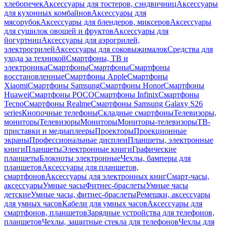
хлебопечек
Аксессуары для тостеров, сэндвичниц
Аксессуары
для кухонных комбайнов
Аксессуары для
мясорубок
Аксессуары для блендеров, миксеров
Аксессуары
для сушилок овощей и фруктов
Аксессуары для
йогуртниц
Аксессуары для аэрогрилей,
электрогрилей
Аксессуары для соковыжималок
Средства для
ухода за техникой
Смартфоны, ТВ и
электроника
Смартфоны
Смартфоны
Смартфоны
восстановленные
Смартфоны Apple
Смартфоны
Xiaomi
Смартфоны Samsung
Смартфоны Honor
Смартфоны
Huawei
Смартфоны POCO
Смартфоны Infinix
Смартфоны
Tecno
Смартфоны Realme
Смартфоны Samsung Galaxy S26
series
Кнопочные телефоны
Складные смартфоны
Телевизоры,
мониторы
Телевизоры
Мониторы
Мониторы-телевизоры
ТВ-
приставки и медиаплееры
Проекторы
Проекционные
экраны
Профессиональные дисплеи
Планшеты, электронные
книги
Планшеты
Электронные книги
Графические
планшеты
Блокноты электронные
Чехлы, бамперы для
планшетов
Аксессуары для планшетов,
смартфонов
Аксессуары для электронных книг
Смарт-часы,
аксессуары
Умные часы
Фитнес-браслеты
Умные часы
детские
Умные часы, фитнес-браслеты
Ремешки, аксессуары
для умных часов
Кабели для умных часов
Аксессуары для
смартфонов, планшетов
Зарядные устройства для телефонов,
планшетов
Чехлы, защитные стекла для телефонов
Чехлы для