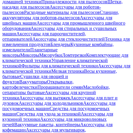
домашней техники
Принадлежности для пылесосов
Щетки,
насадки для пылесосов
Аксессуары для роботов-
пылесосов
Расходные материалы для пылесосов
Станции,
аккумуляторы для роботов-пылесосов
Аксессуары для
швейных машин
Аксессуары для промышленного швейного
оборудования
Аксессуары для стиральных и сушильных
машин
Аксессуары для пароочистителей,
отпаривателей
Аксессуары для стеклоочистителей
Техника для
измельчения продуктов
Блендеры
Кухонные комбайны,
измельчители
Планетарные
миксеры
Миксеры
Мясорубки
Ломтерезки
Комплектующие для
климатической техники
Управление климатической
техникой
Фильтры для климатической техники
Аксессуары для
климатической техники
Мелкая техника
Весы кухонные,
бытовые
Сушилки для овощей и
фруктов
Вакууматоры
Открывалки,
картофелечистки
Проращиватели семян
Маслобойки,
сепараторы бытовые
Аксессуары для крупной
техники
Аксессуары для вытяжек
Аксессуары для плит и
духовок
Аксессуары для холодильников
Аксессуары для
посудомоечных машин
Средства для посудомоечных
машин
Средства для ухода за техникой
Аксессуары для
кухонной техники
Аксессуары для микроволновых
печей
Вакуумные пакеты, контейнеры
Аксессуары для
кофемашин
Аксессуары для мультиварок,