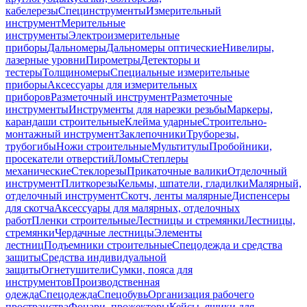
кабелерезы
Специнструменты
Измерительный
инструмент
Мерительные
инструменты
Электроизмерительные
приборы
Дальномеры
Дальномеры оптические
Нивелиры,
лазерные уровни
Пирометры
Детекторы и
тестеры
Толщиномеры
Специальные измерительные
приборы
Аксессуары для измерительных
приборов
Разметочный инструмент
Разметочные
инструменты
Инструменты для нарезки резьбы
Маркеры,
карандаши строительные
Клейма ударные
Строительно-
монтажный инструмент
Заклепочники
Труборезы,
трубогибы
Ножи строительные
Мультитулы
Пробойники,
просекатели отверстий
Ломы
Степлеры
механические
Стеклорезы
Прикаточные валики
Отделочный
инструмент
Плиткорезы
Кельмы, шпатели, гладилки
Малярный,
отделочный инструмент
Скотч, ленты малярные
Диспенсеры
для скотча
Аксессуары для малярных, отделочных
работ
Пленки строительные
Лестницы и стремянки
Лестницы,
стремянки
Чердачные лестницы
Элементы
лестниц
Подъемники строительные
Спецодежда и средства
защиты
Средства индивидуальной
защиты
Огнетушители
Сумки, пояса для
инструментов
Производственная
одежда
Спецодежда
Спецобувь
Организация рабочего
пространства
Фонари, прожекторы
Кейсы, ящики для