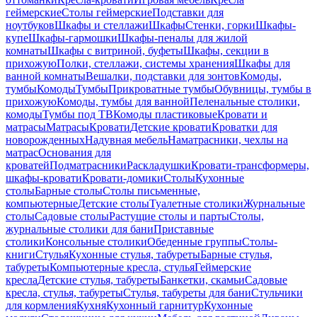
геймерские
Столы геймерские
Подставки для
ноутбуков
Шкафы и стеллажи
Шкафы
Стенки, горки
Шкафы-
купе
Шкафы-гармошки
Шкафы-пеналы для жилой
комнаты
Шкафы с витриной, буфеты
Шкафы, секции в
прихожую
Полки, стеллажи, системы хранения
Шкафы для
ванной комнаты
Вешалки, подставки для зонтов
Комоды,
тумбы
Комоды
Тумбы
Прикроватные тумбы
Обувницы, тумбы в
прихожую
Комоды, тумбы для ванной
Пеленальные столики,
комоды
Тумбы под ТВ
Комоды пластиковые
Кровати и
матрасы
Матрасы
Кровати
Детские кровати
Кроватки для
новорожденных
Надувная мебель
Наматрасники, чехлы на
матрас
Основания для
кроватей
Подматрасники
Раскладушки
Кровати-трансформеры,
шкафы-кровати
Кровати-домики
Столы
Кухонные
столы
Барные столы
Столы письменные,
компьютерные
Детские столы
Туалетные столики
Журнальные
столы
Садовые столы
Растущие столы и парты
Столы,
журнальные столики для бани
Приставные
столики
Консольные столики
Обеденные группы
Столы-
книги
Стулья
Кухонные стулья, табуреты
Барные стулья,
табуреты
Компьютерные кресла, стулья
Геймерские
кресла
Детские стулья, табуреты
Банкетки, скамьи
Садовые
кресла, стулья, табуреты
Стулья, табуреты для бани
Стульчики
для кормления
Кухня
Кухонный гарнитур
Кухонные