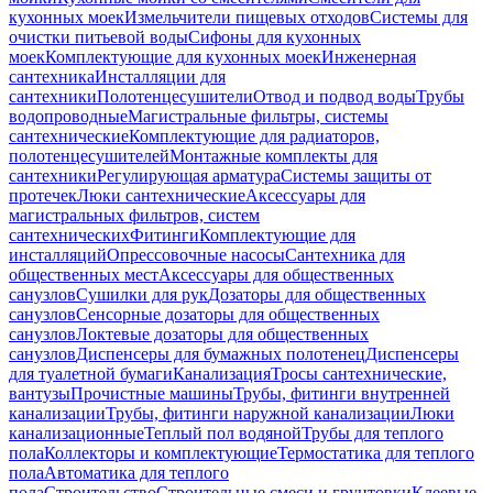
кухонных моек
Измельчители пищевых отходов
Системы для
очистки питьевой воды
Сифоны для кухонных
моек
Комплектующие для кухонных моек
Инженерная
сантехника
Инсталляции для
сантехники
Полотенцесушители
Отвод и подвод воды
Трубы
водопроводные
Магистральные фильтры, системы
сантехнические
Комплектующие для радиаторов,
полотенцесушителей
Монтажные комплекты для
сантехники
Регулирующая арматура
Системы защиты от
протечек
Люки сантехнические
Аксессуары для
магистральных фильтров, систем
сантехнических
Фитинги
Комплектующие для
инсталляций
Опрессовочные насосы
Сантехника для
общественных мест
Аксессуары для общественных
санузлов
Сушилки для рук
Дозаторы для общественных
санузлов
Сенсорные дозаторы для общественных
санузлов
Локтевые дозаторы для общественных
санузлов
Диспенсеры для бумажных полотенец
Диспенсеры
для туалетной бумаги
Канализация
Тросы сантехнические,
вантузы
Прочистные машины
Трубы, фитинги внутренней
канализации
Трубы, фитинги наружной канализации
Люки
канализационные
Теплый пол водяной
Трубы для теплого
пола
Коллекторы и комплектующие
Термостатика для теплого
пола
Автоматика для теплого
пола
Строительство
Строительные смеси и грунтовки
Клеевые