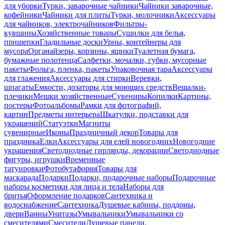
для уборки
Турки, заварочные чайники
Чайники заварочные,
кофейники
Чайники для плиты
Турки, молочники
Аксессуары
для чайников, электрочайников
Фильтры-
кувшины
Хозяйственные товары
Сушилки для белья,
прищепки
Гладильные доски
Урны, контейнеры для
мусора
Органайзеры, корзины, ящики
Туалетная бумага,
бумажные полотенца
Салфетки, мочалки, губки, мусорные
пакеты
Фольга, пленка, пакеты
Упаковочная тара
Аксессуары
для глажения
Аксессуары для стирки
Веревки,
шпагаты
Емкости, дозаторы для моющих средств
Вешалки-
плечики
Мешки хозяйственные
Сувениры
Копилки
Картины,
постеры
Фотоальбомы
Рамки для фотографий,
картин
Предметы интерьера
Шкатулки, подставки для
украшений
Статуэтки
Магниты
сувенирные
Иконы
Праздничный декор
Товары для
праздника
Елки
Аксессуары для елей новогодних
Новогодние
украшения
Светодиодные гирлянды, декорации
Светодиодные
фигуры, игрушки
Временные
татуировки
Фотобутафория
Товары для
маскарада
Подарки
Подарки, подарочные наборы
Подарочные
наборы косметики для лица и тела
Наборы для
бритья
Оформление подарков
Сантехника и
водоснабжение
Сантехника
Душевые кабины, поддоны,
двери
Ванны
Унитазы
Умывальники
Умывальники со
смесителями
Смесители
Душевые панели,