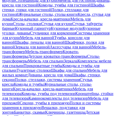
модули
Столешницы для кухни
Мебель для гостиной
Диваны,
кресла для гостиной
Комоды, тумбы для гостиной
Шкафы,
стенки, горки для гостиной
Полки, стеллажи для
гостиной
Журнальные столы, столы-книги
Кресла, стулья для
дома
Кресла-качалки, кресла-маятники
Мебель для
кухни
Столы, столики
Стулья для кухни
Стулья, табуреты
барные
Кухонный гарнитур
Кухонные модули
Кухонные
уголки, диваны
Стульчики для кормления
Системы хранения
для кухни
Мебель для ванной
Тумбы, консоли для
ванной
Шкафы, пеналы для ванной
Шкафчики, полки для
ванной
Зеркала для ванной
Аксессуары для ванной
Мебель-
трансформер
Мебель-трансформер
Кровати-
трансформеры
Детские кроватки-трансформеры
Столы-
трансформеры
Мебель для спальни
Зеркала
Комплекты мебели
для спальни
Прикроватные тумбы
Комоды и тумбы для
спальни
Туалетные столики
Шкафы для спальни
Мебель для
жилых комнат
Диваны, кресла для дома
Шкафы, стенки,
секции
Полки, стеллажи, системы хранения
Стулья,
кресла
Комоды и тумбы
Журнальные столы, столы-
книги
Кресла-качалки, кресла-маятники
Мебель для
телевизора
Комоды, тумбы под телевизор
Кронштейны, стойки
для телевизора
Каминокомплекты под телевизор
Мебель для
прихожей
Секции, тумбы в прихожую
Полки и системы
хранения в прихожую
Вешалки, подставки для
зонтов
Банкетки, скамьи
Ключницы, газетницы
Детская