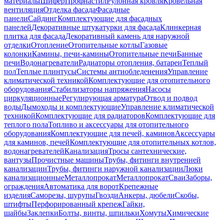
материалы
Шифер
Профнастил
Рулонная кровля
Кровельная
вентиляция
Отделка фасада
Фасадные
панели
Сайдинг
Комплектующие для фасадных
панелей
Декоративные штукатурки для фасада
Клинкерная
плитка для фасада
Декоративный камень для наружной
отделки
Отопление
Отопительные котлы
Газовые
колонки
Камины, печи-камины
Отопительные печи
Банные
печи
Водонагреватели
Радиаторы отопления, батареи
Теплый
пол
Теплые плинтусы
Системы антиобледенения
Управление
климатической техникой
Комплектующие для отопительного
оборудования
Стабилизаторы напряжения
Насосы
циркуляционные
Регулирующая арматура
Отвод и подвод
воды
Дымоходы и комплектующие
Управление климатической
техникой
Комплектующие для радиаторов
Комплектующие для
теплого пола
Топливо и аксессуары для отопительного
оборудования
Комплектующие для печей, каминов
Аксессуары
для каминов, печей
Комплектующие для отопительных котлов,
водонагревателей
Канализация
Тросы сантехнические,
вантузы
Прочистные машины
Трубы, фитинги внутренней
канализации
Трубы, фитинги наружной канализации
Люки
канализационные
Металлопрокат
Металлопрокат
Сваи
Заборы,
ограждения
Автоматика для ворот
Крепежные
изделия
Саморезы, шурупы
Гвозди
Анкеры, дюбели
Скобы,
штифты
Перфорированный крепеж
Гайки,
шайбы
Заклепки
Болты, винты, шпильки
Хомуты
Химические