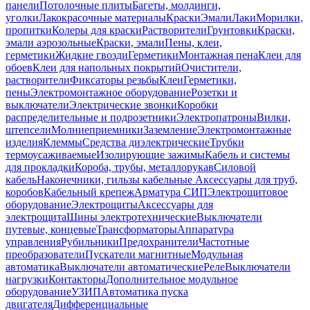
панели
Потолочные плиты
Багеты, молдинги,
уголки
Лакокрасочные материалы
Краски
Эмали
Лаки
Морилки,
пропитки
Колеры для краски
Растворители
Грунтовки
Краски,
эмали аэрозольные
Краски, эмали
Пены, клеи,
герметики
Жидкие гвозди
Герметики
Монтажная пена
Клеи для
обоев
Клеи для напольных покрытий
Очистители,
растворители
Фиксаторы резьбы
Клеи
Герметики,
пены
Электромонтажное оборудование
Розетки и
выключатели
Электрические звонки
Коробки
распределительные и подрозетники
Электропатроны
Вилки,
штепсели
Молниеприемники
Заземление
Электромонтажные
изделия
Клеммы
Средства диэлектрические
Трубки
термоусаживаемые
Изолирующие зажимы
Кабель и системы
для прокладки
Короба, трубы, металлорукав
Силовой
кабель
Наконечники, гильзы кабельные
Аксессуары для труб,
коробов
Кабельный крепеж
Арматура СИП
Электрощитовое
оборудование
Электрощиты
Аксессуары для
электрощита
Шины электротехнические
Выключатели
путевые, концевые
Трансформаторы
Аппаратура
управления
Рубильники
Предохранители
Частотные
преобразователи
Пускатели магнитные
Модульная
автоматика
Выключатели автоматические
Реле
Выключатели
нагрузки
Контакторы
Дополнительное модульное
оборудование
УЗИП
Автоматика пуска
двигателя
Дифференциальные