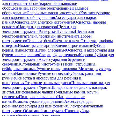
для стружкоотсосов
Сварочное и паяльное
оборудование
Сварочное оборудование
Паяльное
оборудование
Сварочные маски, аксессуары
Комплектующие
для сварочного оборудования
Аксессуары для сварки,
пайки
Оснастка для электроинструмента
Оснастка, наборы
оснастки
Насадки для граверов
Щетки для
электроинструмента
Развертки
Пуансоны
Щетки для
электродвигателей
Слесарный инструмент
Наборы
инструментов
Головки, биты
Гаечные ключи
Отвертки, наборы
отверток
Ножницы слесарные
Клещи строительные
Зубила,
керны, выколотки
Щетки слесарные
Оснастка и аксессуары для
бурения и сверления
Сверла, буры, зенкеры
Коронки
Зубила для
электроинструмента
Аксессуары для бурения и
сверления
Столярный инструмент
Тиски, струбцины,
гейферные зажимы
Ручные пилы, ножовки
Молотки, кувалды,
киянки
Напильники
Ручные стамески
Рубанки, рашпили
ручные
Оснастка и аксессуары для резания и
шлифования
Отрезные, пильные диски
Пильные полотна для
электроинструмента
Фрезы
Шлифовальные диски, насадки,
листы
Шлифовальные чашки
Точильные камни, круги,
сегменты
Полировальные валы
Направляющие
шины
Комплектующие для резания
Аксессуары для
резания
Аксессуары для шлифования
Электромонтажный
инструмент
Обжимной инструмент
Плоскогубцы,
круглогубцы
Кусачки, болторезы,