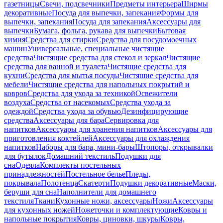
газетницы
Свечи, подсвечники
Предметы интерьера
Ширмы
декоративные
Посуда для выпечки, запекания
Формы для
выпечки, запекания
Посуда для запекания
Аксессуары для
выпечки
Бумага, фольга, рукава для выпечки
Бытовая
химия
Средства для стирки
Средства для посудомоечных
машин
Универсальные, специальные чистящие
средства
Чистящие средства для стекол и зеркал
Чистящие
средства для ванной и туалета
Чистящие средства для
кухни
Средства для мытья посуды
Чистящие средства для
мебели
Чистящие средства для напольных покрытий и
ковров
Средства для ухода за техникой
Освежители
воздуха
Средства от насекомых
Средства ухода за
одеждой
Средства ухода за обувью
Дезинфицирующие
средства
Аксессуары для бара
Сервировка для
напитков
Аксессуары для хранения напитков
Аксессуары для
приготовления коктейлей
Аксессуары для охлаждения
напитков
Наборы для бара, мини-бары
Штопоры, открывалки
для бутылок
Домашний текстиль
Подушки для
сна
Одеяла
Комплекты постельных
принадлежностей
Постельное белье
Пледы,
покрывала
Полотенца
Скатерти
Подушки декоративные
Маски,
беруши для сна
Наполнители для домашнего
текстиля
Ткани
Кухонные ножи, аксессуары
Ножи
Аксессуары
для кухонных ножей
Ножеточки и комплектующие
Ковры и
напольные покрытия
Ковры, циновки, шкуры
Ковры,