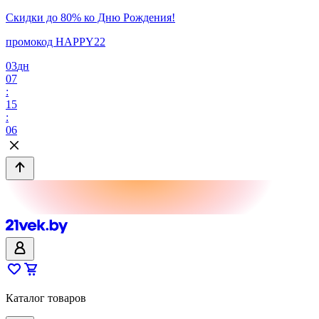
Скидки до 80% ко Дню Рождения!
промокод HAPPY22
03
дн
07
:
15
:
06
Каталог товаров