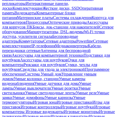
репликаторы
Интерактивные панели,
доски
Комплектующие
Жесткие диски, SSD
Оперативная
память
Видеокарты
Компьютерные блоки
питания
Материнские платы
Системы охлаждения
Корпуса для
компьютеров
Процессоры
Оптические приводы
Аксессуары
для корпусов ПК
Боксы, док-станции для накопителей
Сетевое
оборудование
Маршрутизаторы, DSL-модемы
Wi-Fi точки
доступа, усилители сигнала
Беспроводные
адаптеры
Коммутаторы
Сетевые адаптеры
Powerline
Сетевые
комплектующие
IP-телефония
Медиаконвертеры
Кабели,
переходники сетевые
Антенны для беспроводной
связи
Аксессуары для компьютерной техники
Подставки для
ноутбуков
Аксессуары для ноутбуков
Очки для
компьютера
Рюкзаки для ноутбуков
Сумки, чехлы для
ноутбуков
Средства для ухода за электроникой
Программное
обеспечение
Система Умный дом
Управление умным
домом
Умные колонки, станции
Умные камеры
видеонаблюдения
Умные датчики для дома
Умные
лампы
Умные выключатели
Умные розетки
Умные
светильники
Умные светодиодные ленты
Умные реле
Умные
замки
Умные домофоны
Умные карнизы
Умные
терморегуляторы
Игровая зона
Игровые приставки
Игры для
приставок
Игровые контроллеры
Игровые ноутбуки
Игровые
компьютеры
Игровые видеокарты
Игровые мониторы
Игровые
телевизоры
Игровые мыши
Игровые клавиатуры
Игровые