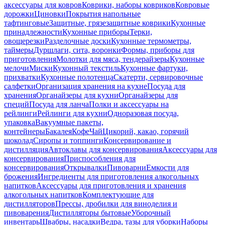
аксессуары для ковров
Коврики, наборы ковриков
Ковровые
дорожки
Циновки
Покрытия напольные
тафтинговые
Защитные, грязезащитные коврики
Кухонные
принадлежности
Кухонные приборы
Терки,
овощерезки
Разделочные доски
Кухонные термометры,
таймеры
Дуршлаги, сита, воронки
Формы, приборы для
приготовления
Молотки для мяса, тендерайзеры
Кухонные
мелочи
Миски
Кухонный текстиль
Кухонные фартуки,
прихватки
Кухонные полотенца
Скатерти, сервировочные
салфетки
Организация хранения на кухне
Посуда для
хранения
Органайзеры для кухни
Органайзеры для
специй
Посуда для ланча
Полки и аксессуары на
рейлинги
Рейлинги для кухни
Одноразовая посуда,
упаковка
Вакуумные пакеты,
контейнеры
Бакалея
Кофе
Чай
Цикорий, какао, горячий
шоколад
Сиропы и топпинги
Консервирование и
дистилляция
Автоклавы для консервирования
Аксессуары для
консервирования
Приспособления для
консервирования
Открывалки
Пивоварни
Емкости для
брожения
Ингредиенты для приготовления алкогольных
напитков
Аксессуары для приготовления и хранения
алкогольных напитков
Комплектующие для
дистилляторов
Прессы, дробилки для виноделия и
пивоварения
Дистилляторы бытовые
Уборочный
инвентарь
Швабры, насадки
Ведра, тазы для уборки
Наборы