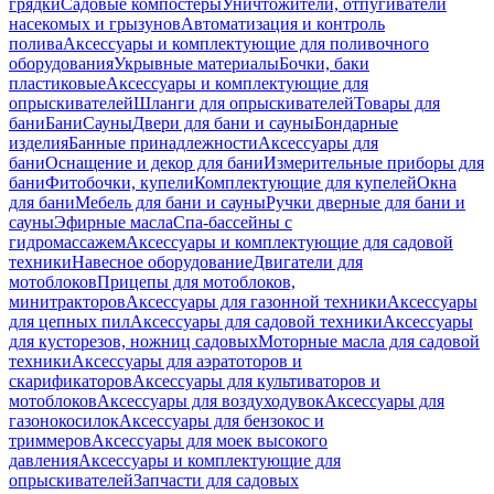
грядки
Садовые компостеры
Уничтожители, отпугиватели
насекомых и грызунов
Автоматизация и контроль
полива
Аксессуары и комплектующие для поливочного
оборудования
Укрывные материалы
Бочки, баки
пластиковые
Аксессуары и комплектующие для
опрыскивателей
Шланги для опрыскивателей
Товары для
бани
Бани
Сауны
Двери для бани и сауны
Бондарные
изделия
Банные принадлежности
Аксессуары для
бани
Оснащение и декор для бани
Измерительные приборы для
бани
Фитобочки, купели
Комплектующие для купелей
Окна
для бани
Мебель для бани и сауны
Ручки дверные для бани и
сауны
Эфирные масла
Спа-бассейны с
гидромассажем
Аксессуары и комплектующие для садовой
техники
Навесное оборудование
Двигатели для
мотоблоков
Прицепы для мотоблоков,
минитракторов
Аксессуары для газонной техники
Аксессуары
для цепных пил
Аксессуары для садовой техники
Аксессуары
для кусторезов, ножниц садовых
Моторные масла для садовой
техники
Аксессуары для аэратоторов и
скарификаторов
Аксессуары для культиваторов и
мотоблоков
Аксессуары для воздуходувок
Аксессуары для
газонокосилок
Аксессуары для бензокос и
триммеров
Аксессуары для моек высокого
давления
Аксессуары и комплектующие для
опрыскивателей
Запчасти для садовых