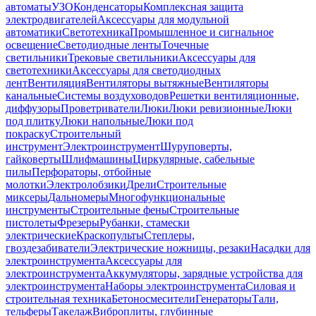
автоматы
УЗО
Конденсаторы
Комплексная защита
электродвигателей
Аксессуары для модульной
автоматики
Светотехника
Промышленное и сигнальное
освещение
Светодиодные ленты
Точечные
светильники
Трековые светильники
Аксессуары для
светотехники
Аксессуары для светодиодных
лент
Вентиляция
Вентиляторы вытяжные
Вентиляторы
канальные
Системы воздуховодов
Решетки вентиляционные,
диффузоры
Проветриватели
Люки
Люки ревизионные
Люки
под плитку
Люки напольные
Люки под
покраску
Строительный
инструмент
Электроинструмент
Шуруповерты,
гайковерты
Шлифмашины
Циркулярные, сабельные
пилы
Перфораторы, отбойные
молотки
Электролобзики
Дрели
Строительные
миксеры
Дальномеры
Многофункциональные
инструменты
Строительные фены
Строительные
пистолеты
Фрезеры
Рубанки, стамески
электрические
Краскопульты
Степлеры,
гвоздезабиватели
Электрические ножницы, резаки
Насадки для
электроинструмента
Аксессуары для
электроинструмента
Аккумуляторы, зарядные устройства для
электроинструмента
Наборы электроинструмента
Силовая и
строительная техника
Бетоносмесители
Генераторы
Тали,
тельферы
Такелаж
Виброплиты, глубинные