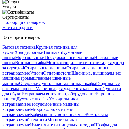
Услуги
Сертификаты
Подборщик подарков
Найти подарки
Категории товаров
Бытовая техника
Крупная техника для
кухни
Холодильники
Вытяжки
Кухонные
плиты
Морозильники
Посудомоечные машины
Настольные
плиты
Винные шкафы
Мини-холодильники
Техника для ухода
за одеждой
Стиральные машины
Стиральные машины
встраиваемые
Утюги
Отпариватели
Швейные, вышивальные
машины
Промышленные швейные
машины
Оверлоки
Сушильные машины, шкафы
Гладильные
системы, прессы
Машинки для удаления катышков
Сушилки
для обуви
Встраиваемая техника, оборудование
Варочные
панели
Духовые шкафы
Холодильники
встраиваемые
Посудомоечные машины
встраиваемые
Микроволновые печи
встраиваемые
Кофемашины встраиваемые
Комплекты
встраиваемой техники
Морозильники
встраиваемые
Измельчители пищевых отходов
Шкафы для