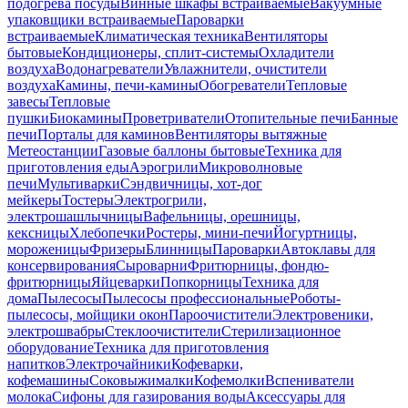
подогрева посуды
Винные шкафы встраиваемые
Вакуумные
упаковщики встраиваемые
Пароварки
встраиваемые
Климатическая техника
Вентиляторы
бытовые
Кондиционеры, сплит-системы
Охладители
воздуха
Водонагреватели
Увлажнители, очистители
воздуха
Камины, печи-камины
Обогреватели
Тепловые
завесы
Тепловые
пушки
Биокамины
Проветриватели
Отопительные печи
Банные
печи
Порталы для каминов
Вентиляторы вытяжные
Метеостанции
Газовые баллоны бытовые
Техника для
приготовления еды
Аэрогрили
Микроволновые
печи
Мультиварки
Сэндвичницы, хот-дог
мейкеры
Тостеры
Электрогрили,
электрошашлычницы
Вафельницы, орешницы,
кексницы
Хлебопечки
Ростеры, мини-печи
Йогуртницы,
мороженицы
Фризеры
Блинницы
Пароварки
Автоклавы для
консервирования
Сыроварни
Фритюрницы, фондю-
фритюрницы
Яйцеварки
Попкорницы
Техника для
дома
Пылесосы
Пылесосы профессиональные
Роботы-
пылесосы, мойщики окон
Пароочистители
Электровеники,
электрошвабры
Стеклоочистители
Стерилизационное
оборудование
Техника для приготовления
напитков
Электрочайники
Кофеварки,
кофемашины
Соковыжималки
Кофемолки
Вспениватели
молока
Сифоны для газирования воды
Аксессуары для