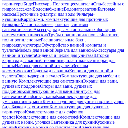
гарнитуры
Биде
Писсуары
Полотенцесушители
Спа-бассейны с
гидромассажем
Водоснабжение
Водонагреватели
Бытовые
насосы
Проточные фильтры для воды
Фильтры-
кувшины
Картриджи, комплектующие для проточных
фильтров
Магистральные фильтры, системы
сантехнические
Аксессуары для магистральных фильтров,
систем сантехнических
Трубы полипропиленовые
Фитинги
полипропиленовые
Расширительные баки,
гидроаккумуляторы
Обустройство ванной комнаты и
туалета
Мебель для ванной
Зеркала для ванной
Аксессуары для
ванной и туалета
Сиденья и чехлы для унитаза
Шторки,
карнизы для ванны
Стеклянные, пластиковые шторки для
ванны
Наборы для ванной и туалета
Зеркала
косметические
Сиденья для ванны
Коврики для ванной и
туалета
Экран-дверки в туалет
Комплектующие для мебели в
ванную
Комплектующие для сантехники
Экраны для ванн,
душевых поддонов
Опоры для ванн, душевых
поддонов
Комплектующие для ванн
Плинтусы для
сантехники
Сифоны, трапы
Комплектующие для
умывальников, моек
Комплектующие для унитазов, писсуаров,
биде
Бачки для унитазов
Комплектующие для душевых
гарнитуров
Комплектующие для сифонов,
трапов
Комплектующие для смесителей
Комплектующие для
душевых кабин, уголков
Сантехника для кухни
Кухонные
мойки
Кухонные мойки со смесителями
Смесители для