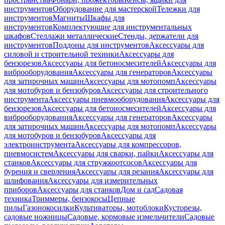
инструментов
Оборудование для мастерской
Тележки для
инструментов
Магниты
Шкафы для
инструментов
Комплектующие для инструментальных
шкафов
Стеллажи металлические
Стенды, держатели для
инструментов
Поддоны для инструментов
Аксессуары для
силовой и строительной техники
Аксессуары для
бензорезов
Аксессуары для бетоносмесителей
Аксессуары для
виброоборудования
Аксессуары для генераторов
Аксессуары
для затирочных машин
Аксессуары для мотопомп
Аксессуары
для мотобуров и бензобуров
Аксессуары для строительного
инструмента
Аксессуары пневмооборудования
Аксессуары для
бензорезов
Аксессуары для бетоносмесителей
Аксессуары для
виброоборудования
Аксессуары для генераторов
Аксессуары
для затирочных машин
Аксессуары для мотопомп
Аксессуары
для мотобуров и бензобуров
Аксессуары для
электроинструмента
Аксессуары для компрессоров,
пневмосистем
Аксессуары для сварки, пайки
Аксессуары для
станков
Аксессуары для стружкоотсосов
Аксессуары для
бурения и сверления
Аксессуары для резания
Аксессуары для
шлифования
Аксессуары для измерительных
приборов
Аксессуары для станков
Дом и сад
Садовая
техника
Триммеры, бензокосы
Цепные
пилы
Газонокосилки
Культиваторы, мотоблоки
Кусторезы,
садовые ножницы
Садовые, кормовые измельчители
Садовые