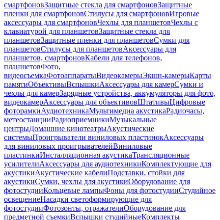
смартфонов
Защитные стекла для смартфонов
Защитные
пленки для смартфонов
Стилусы для смартфонов
Игровые
аксессуары для смартфонов
Чехлы для планшетов
Чехлы с
клавиатурой для планшетов
Защитные стекла для
планшетов
Защитные пленки для планшетов
Сумки для
планшетов
Стилусы для планшетов
Аксессуары для
планшетов, смартфонов
Кабели для телефонов,
планшетов
Фото,
видеосъемка
Фотоаппараты
Видеокамеры
Экшн-камеры
Карты
памяти
Объективы
Вспышки
Аксессуары для камер
Сумки и
чехлы для камер
Зарядные устройства, аккумуляторы для фото,
видеокамер
Аксессуары для объективов
Штативы
Цифровые
фоторамки
Аудиотехника
Мультимедиа акустика
Радиочасы,
метеостанции
Радиоприемники
Музыкальные
центры
Домашние кинотеатры
Акустические
системы
Проигрыватели виниловых пластинок
Аксессуары
для виниловых проигрывателей
Виниловые
пластинки
Инсталляционная акустика
Трансляционные
усилители
Аксессуары для аудиотехники
Комплектующие для
акустики
Акустические кабели
Подставки, стойки для
акустики
Сумки, чехлы для акустики
Оборудование для
фотостудии
Кольцевые лампы
Фоны для фотостудии
Студийное
освещение
Насадки светоформирующие для
фотостудии
Фотозонты, отражатели
Оборудование для
предметной съемки
Вспышки студийные
Комплекты