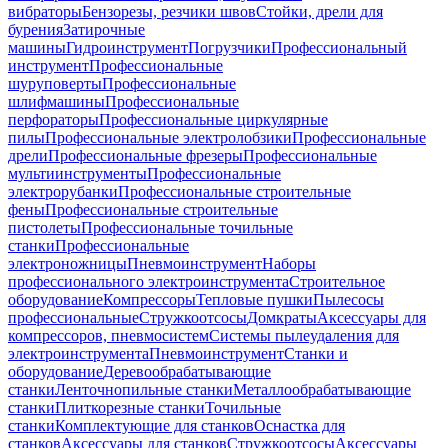
вибраторы
Бензорезы, резчики швов
Стойки, дрели для
бурения
Затирочные
машины
Гидроинструмент
Погрузчики
Профессиональный
инструмент
Профессиональные
шуруповерты
Профессиональные
шлифмашины
Профессиональные
перфораторы
Профессиональные циркулярные
пилы
Профессиональные электролобзики
Профессиональные
дрели
Профессиональные фрезеры
Профессиональные
мультиинструменты
Профессиональные
электрорубанки
Профессиональные строительные
фены
Профессиональные строительные
пистолеты
Профессиональные точильные
станки
Профессиональные
электроножницы
Пневмоинструмент
Наборы
профессионального электроинструмента
Строительное
оборудование
Компрессоры
Тепловые пушки
Пылесосы
профессиональные
Стружкоотсосы
Домкраты
Аксессуары для
компрессоров, пневмосистем
Системы пылеудаления для
электроинструмента
Пневмоинструмент
Станки и
оборудование
Деревообрабатывающие
станки
Ленточнопильные станки
Металлообрабатывающие
станки
Плиткорезные станки
Точильные
станки
Комплектующие для станков
Оснастка для
станков
Аксессуары для станков
Стружкоотсосы
Аксессуары