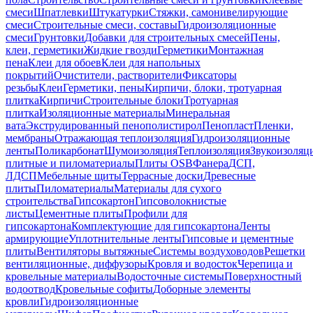
смеси
Шпатлевки
Штукатурки
Стяжки, самонивелирующие
смеси
Строительные смеси, составы
Гидроизоляционные
смеси
Грунтовки
Добавки для строительных смесей
Пены,
клеи, герметики
Жидкие гвозди
Герметики
Монтажная
пена
Клеи для обоев
Клеи для напольных
покрытий
Очистители, растворители
Фиксаторы
резьбы
Клеи
Герметики, пены
Кирпичи, блоки, тротуарная
плитка
Кирпичи
Строительные блоки
Тротуарная
плитка
Изоляционные материалы
Минеральная
вата
Экструдированный пенополистирол
Пенопласт
Пленки,
мембраны
Отражающая теплоизоляция
Гидроизоляционные
ленты
Поликарбонат
Шумоизоляция
Теплоизоляция
Звукоизоляц
плитные и пиломатериалы
Плиты OSB
Фанера
ДСП,
ЛДСП
Мебельные щиты
Террасные доски
Древесные
плиты
Пиломатериалы
Материалы для сухого
строительства
Гипсокартон
Гипсоволокнистые
листы
Цементные плиты
Профили для
гипсокартона
Комплектующие для гипсокартона
Ленты
армирующие
Уплотнительные ленты
Гипсовые и цементные
плиты
Вентиляторы вытяжные
Системы воздуховодов
Решетки
вентиляционные, диффузоры
Кровля и водосток
Черепица и
кровельные материалы
Водосточные системы
Поверхностный
водоотвод
Кровельные софиты
Доборные элементы
кровли
Гидроизоляционные