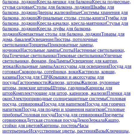
балкона, лоджии
Кресла-мешки для балкона
Кресла подвесные,
стулья садовые
Столы для балкона, лоджии
Шкафы для
балкона, лоджии
Дверцы жалюзийные
Системы хранения для
балкона, лоджии
Журнальные столы, столы-книги
Тумбы для
балкона, лоджии
Кресла-качалки, кресла-маятники
Стулья для
балкона, лоджии
Кресла, пуфы для балкона,
лоджии
Компактные столы для балкона, лоджии
Товары для
дома, бакалея
Освещение
Люстры, потолочные
светильники
Торшеры
Прикроватные лампы,
ночники
Настольные лампы
Споты
Настенные светильники,
бра
Точечные светильники
Трековые светильники
Уличные
светильники, фонари, бра
Лампы
Освещение для картин,
зеркал
Кольцевые лампы
Аксессуары для освещения
Посуда для
готовки
Сковороды, сотейники, воки
Кастрюли, ковши,
казаны
Посуда для СВЧ
Крышки и аксессуары для
посуды
Гастроемкости
Жалюзи, шторы
Жалюзи, рулонные
шторы, римские шторы
Шторы, гардины
Карнизы для
штор
Комплектующие для штор, карнизов, жалюзи
Пленки для
окон
Электроприводные солнцезащитные системы
Столовая
посуда, сервировка
Посуда для напитков
Посуда для горячих
напитков
Посуда для подачи и хранения напитков
Столовые
приборы
Столовая посуда
Посуда для сервировки
Предметы
сервировки
Детская столовая посуда
Декор
Зеркала
Кашпо,
стойки для цветов
Картины, постеры
Часы
интерьерные
Искусственные цветы, растения
Вазы
Ключницы,