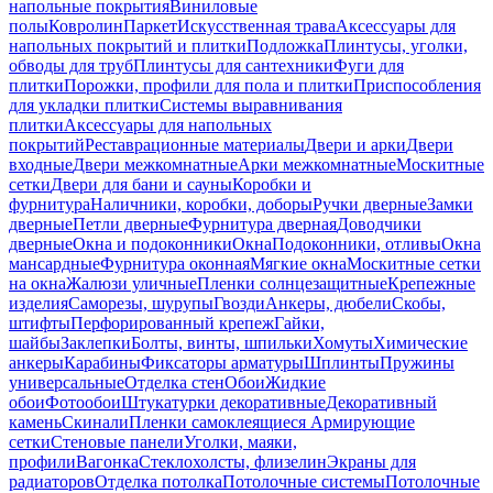
напольные покрытия
Виниловые
полы
Ковролин
Паркет
Искусственная трава
Аксессуары для
напольных покрытий и плитки
Подложка
Плинтусы, уголки,
обводы для труб
Плинтусы для сантехники
Фуги для
плитки
Порожки, профили для пола и плитки
Приспособления
для укладки плитки
Системы выравнивания
плитки
Аксессуары для напольных
покрытий
Реставрационные материалы
Двери и арки
Двери
входные
Двери межкомнатные
Арки межкомнатные
Москитные
сетки
Двери для бани и сауны
Коробки и
фурнитура
Наличники, коробки, доборы
Ручки дверные
Замки
дверные
Петли дверные
Фурнитура дверная
Доводчики
дверные
Окна и подоконники
Окна
Подоконники, отливы
Окна
мансардные
Фурнитура оконная
Мягкие окна
Москитные сетки
на окна
Жалюзи уличные
Пленки солнцезащитные
Крепежные
изделия
Саморезы, шурупы
Гвозди
Анкеры, дюбели
Скобы,
штифты
Перфорированный крепеж
Гайки,
шайбы
Заклепки
Болты, винты, шпильки
Хомуты
Химические
анкеры
Карабины
Фиксаторы арматуры
Шплинты
Пружины
универсальные
Отделка стен
Обои
Жидкие
обои
Фотообои
Штукатурки декоративные
Декоративный
камень
Скинали
Пленки самоклеящиеся
Армирующие
сетки
Стеновые панели
Уголки, маяки,
профили
Вагонка
Стеклохолсты, флизелин
Экраны для
радиаторов
Отделка потолка
Потолочные системы
Потолочные