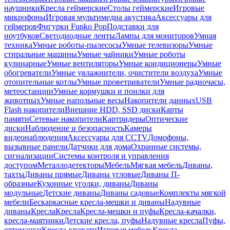
наушники
Кресла геймерские
Столы геймерские
Игровые
микрофоны
Игровая мультимедиа акустика
Аксессуары для
геймеров
Фигурки Funko Pop
Подставки для
ноутбуков
Светодиодные ленты
Лампы для мониторов
Умная
техника
Умные роботы-пылесосы
Умные телевизоры
Умные
стиральные машины
Умные чайники
Умные роботы
кулинарные
Умные вентиляторы
Умные кондиционеры
Умные
обогреватели
Умные увлажнители, очистители воздуха
Умные
отопительные котлы
Умные проветриватели
Умные радиочасы,
метеостанции
Умные кормушки и поилки для
животных
Умные напольные весы
Накопители данных
USB
Flash накопители
Внешние HDD, SSD диски
Карты
памяти
Сетевые накопители
Картридеры
Оптические
диски
Наблюдение и безопасность
Камеры
видеонаблюдения
Аксессуары для CCTV
Домофоны,
вызывные панели
Датчики для дома
Охранные системы,
сигнализации
Системы контроля и управления
доступом
Металлодетекторы
Мебель
Мягкая мебель
Диваны,
тахты
Диваны прямые
Диваны угловые
Диваны П-
образные
Кухонные уголки, диваны
Диваны
модульные
Детские диваны
Диваны садовые
Комплекты мягкой
мебели
Бескаркасные кресла-мешки и диваны
Надувные
диваны
Кресла
Кресла
Кресла-мешки и пуфы
Кресла-качалки,
кресла-маятники
Детские кресла, пуфы
Надувные кресла
Пуфы,
оттоманки
Кресла-кровати
Игровая мебель
Кресла