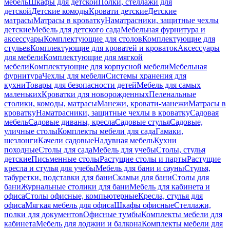
мебель
Шкафы для детской
Полки, стеллажи для
детской
Детские комоды
Кровати детские
Детские
матрасы
Матрасы в кроватку
Наматрасники, защитные чехлы
детские
Мебель для детского сада
Мебельная фурнитура и
аксессуары
Комплектующие для столов
Комплектующие для
стульев
Комплектующие для кроватей и кроваток
Аксессуары
для мебели
Комплектующие для мягкой
мебели
Комплектующие для корпусной мебели
Мебельная
фурнитура
Чехлы для мебели
Системы хранения для
кухни
Товары для безопасности детей
Мебель для самых
маленьких
Кроватки для новорожденных
Пеленальные
столики, комоды, матрасы
Манежи, кровати-манежи
Матрасы в
кроватку
Наматрасники, защитные чехлы в кроватку
Садовая
мебель
Садовые диваны, кресла
Садовые стулья
Садовые,
уличные столы
Комплекты мебели для сада
Гамаки,
шезлонги
Качели садовые
Надувная мебель
Кухни
походные
Столы для сада
Мебель для учебы
Столы, стулья
детские
Письменные столы
Растущие столы и парты
Растущие
кресла и стулья для учебы
Мебель для бани и сауны
Стулья,
табуретки, подставки для бани
Скамьи для бани
Столы для
бани
Журнальные столики для бани
Мебель для кабинета и
офиса
Столы офисные, компьютерные
Кресла, стулья для
офиса
Мягкая мебель для офиса
Шкафы офисные
Стеллажи,
полки для документов
Офисные тумбы
Комплекты мебели для
кабинета
Мебель для лоджии и балкона
Комплекты мебели для