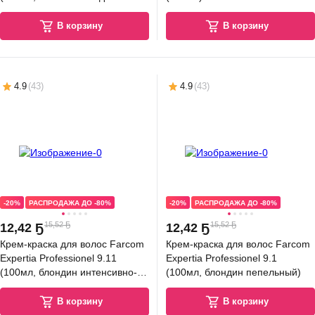
золотистым оттенком)
В корзину
В корзину
4.9
(
43
)
4.9
(
43
)
-20%
РАСПРОДАЖА ДО -80%
-20%
РАСПРОДАЖА ДО -80%
15,52 Ҕ
15,52 Ҕ
12
,
42 Ҕ
12
,
42 Ҕ
Крем-краска для волос Farcom
Крем-краска для волос Farcom
Expertia Professionel 9.11
Expertia Professionel 9.1
(100мл, блондин интенсивно-
(100мл, блондин пепельный)
пепельный)
В корзину
В корзину