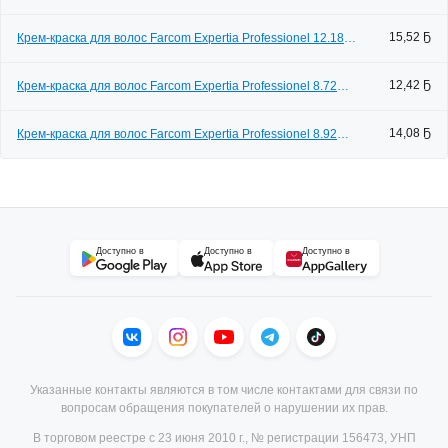
(100мл)
15,52 Ҕ
Крем-краска для волос Farcom Expertia Professionel 12.18
(100мл)
12,42 Ҕ
Крем-краска для волос Farcom Expertia Professionel 8.72
(100мл, светло-русый коричнево-фиолетовый)
14,08 Ҕ
Крем-краска для волос Farcom Expertia Professionel 8.92
(100мл)
Доступно в
Доступно в
Доступно в
Указанные контакты являются в том числе контактами для связи по
вопросам обращения покупателей о нарушении их прав.
В торговом реестре с 23 июня 2010 г., № регистрации 156473, УНП