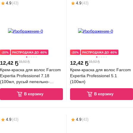
4.9
(
43
)
4.9
(
43
)
-20%
РАСПРОДАЖА ДО -80%
-20%
РАСПРОДАЖА ДО -80%
15,52 Ҕ
15,52 Ҕ
12
,
42 Ҕ
12
,
42 Ҕ
Крем-краска для волос Farcom
Крем-краска для волос Farcom
Expertia Professionel 7.18
Expertia Professionel 5.1
(100мл, русый пепельно-
(100мл)
жемчужный)
В корзину
В корзину
4.9
(
43
)
4.9
(
43
)