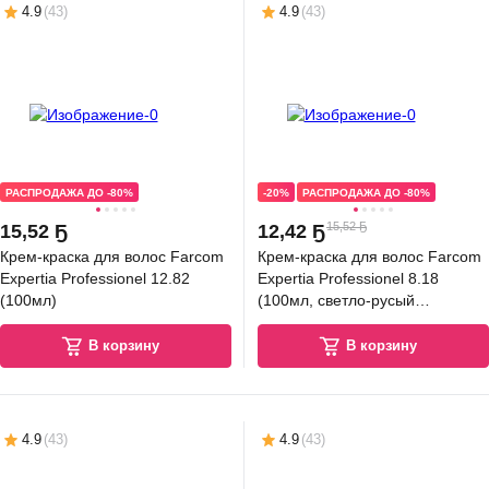
4.9
(
43
)
4.9
(
43
)
РАСПРОДАЖА ДО -80%
-20%
РАСПРОДАЖА ДО -80%
15,52 Ҕ
15
,
52 Ҕ
12
,
42 Ҕ
Крем-краска для волос Farcom
Крем-краска для волос Farcom
Expertia Professionel 12.82
Expertia Professionel 8.18
(100мл)
(100мл, светло-русый
пепельно-жемчужный)
В корзину
В корзину
4.9
(
43
)
4.9
(
43
)