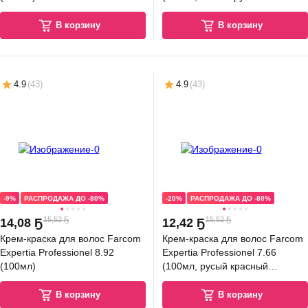
коричнево-фиолетовый)
В корзину
В корзину
4.9
(
43
)
4.9
(
43
)
-9%
РАСПРОДАЖА ДО -80%
-20%
РАСПРОДАЖА ДО -80%
15,52 Ҕ
15,52 Ҕ
14
,
08 Ҕ
12
,
42 Ҕ
Крем-краска для волос Farcom
Крем-краска для волос Farcom
Expertia Professionel 8.92
Expertia Professionel 7.66
(100мл)
(100мл, русый красный
интенсив)
В корзину
В корзину