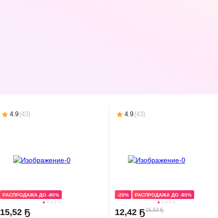
-18%
+ ПОДАРОК
-18%
+ ПОДАРОК
-18%
+ ПОДАРОК
26,40 Ҕ
26,40 Ҕ
26,40 Ҕ
21
,
60 Ҕ
21
,
60 Ҕ
21
,
60 Ҕ
Крем-краска для волос
Крем-краска для волос
Крем-краска для 
Estel Sensation De Luxe
Estel De Luxe Silver 7/71
Estel De Luxe Silve
7/17 (русый пепельно-
Русый коричнево-
(русый)
коричневый)
пепельный
В корзину
В корзину
В корзин
4.9
(
43
)
4.9
(
43
)
РАСПРОДАЖА ДО -80%
-20%
РАСПРОДАЖА ДО -80%
15,52 Ҕ
15
,
52 Ҕ
12
,
42 Ҕ