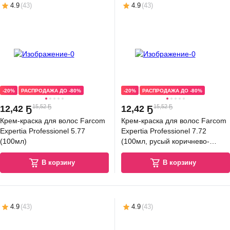
4.9
(
43
)
4.9
(
43
)
-20%
РАСПРОДАЖА ДО -80%
-20%
РАСПРОДАЖА ДО -80%
15,52 Ҕ
15,52 Ҕ
12
,
42 Ҕ
12
,
42 Ҕ
Крем-краска для волос Farcom
Крем-краска для волос Farcom
Expertia Professionel 5.77
Expertia Professionel 7.72
(100мл)
(100мл, русый коричнево-
фиолетовый)
В корзину
В корзину
4.9
(
43
)
4.9
(
43
)