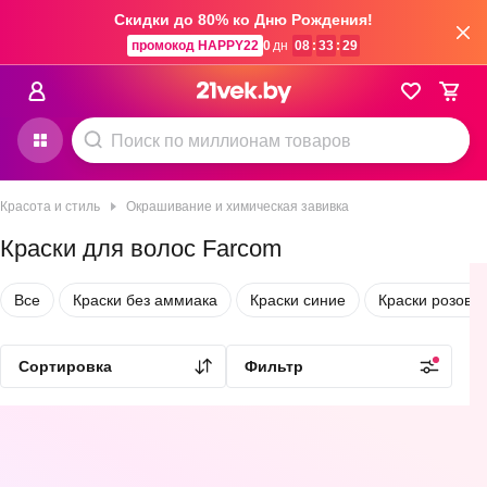
Скидки до 80% ко Дню Рождения!
промокод HAPPY22
0
дн
08
:
33
:
29
Красота и стиль
Окрашивание и химическая завивка
Краски для волос Farcom
Все
Краски без аммиака
Краски синие
Краски розовы
Estel De Luxe
4.9
(
57
)
5.0
(
149
)
5.0
(
149
)
Сортировка
Фильтр