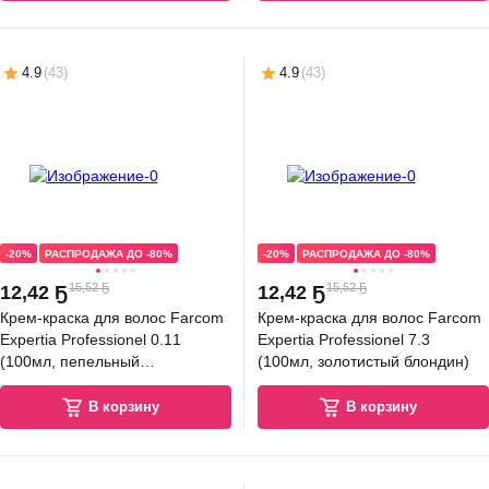
4.9
(
43
)
4.9
(
43
)
-20%
РАСПРОДАЖА ДО -80%
-20%
РАСПРОДАЖА ДО -80%
15,52 Ҕ
15,52 Ҕ
12
,
42 Ҕ
12
,
42 Ҕ
Крем-краска для волос Farcom
Крем-краска для волос Farcom
Expertia Professionel 0.11
Expertia Professionel 7.3
(100мл, пепельный
(100мл, золотистый блондин)
интенсивный)
В корзину
В корзину