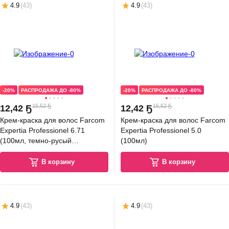
4.9
(
43
)
4.9
(
43
)
-20%
РАСПРОДАЖА ДО -80%
-20%
РАСПРОДАЖА ДО -80%
15,52 Ҕ
15,52 Ҕ
12
,
42 Ҕ
12
,
42 Ҕ
Крем-краска для волос Farcom
Крем-краска для волос Farcom
Expertia Professionel 6.71
Expertia Professionel 5.0
(100мл, темно-русый
(100мл)
коричнево-пепельный)
В корзину
В корзину
4.9
(
43
)
4.9
(
43
)