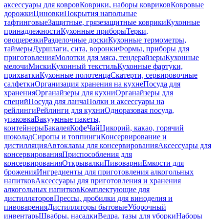
аксессуары для ковров
Коврики, наборы ковриков
Ковровые
дорожки
Циновки
Покрытия напольные
тафтинговые
Защитные, грязезащитные коврики
Кухонные
принадлежности
Кухонные приборы
Терки,
овощерезки
Разделочные доски
Кухонные термометры,
таймеры
Дуршлаги, сита, воронки
Формы, приборы для
приготовления
Молотки для мяса, тендерайзеры
Кухонные
мелочи
Миски
Кухонный текстиль
Кухонные фартуки,
прихватки
Кухонные полотенца
Скатерти, сервировочные
салфетки
Организация хранения на кухне
Посуда для
хранения
Органайзеры для кухни
Органайзеры для
специй
Посуда для ланча
Полки и аксессуары на
рейлинги
Рейлинги для кухни
Одноразовая посуда,
упаковка
Вакуумные пакеты,
контейнеры
Бакалея
Кофе
Чай
Цикорий, какао, горячий
шоколад
Сиропы и топпинги
Консервирование и
дистилляция
Автоклавы для консервирования
Аксессуары для
консервирования
Приспособления для
консервирования
Открывалки
Пивоварни
Емкости для
брожения
Ингредиенты для приготовления алкогольных
напитков
Аксессуары для приготовления и хранения
алкогольных напитков
Комплектующие для
дистилляторов
Прессы, дробилки для виноделия и
пивоварения
Дистилляторы бытовые
Уборочный
инвентарь
Швабры, насадки
Ведра, тазы для уборки
Наборы