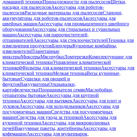
домашней техники
Принадлежности для пылесосов
Щетки,
насадки для пылесосов
Аксессуары для роботов-
пылесосов
Расходные материалы для пылесосов
Станции,
аккумуляторы для роботов-пылесосов
Аксессуары для
швейных машин
Аксессуары для промышленного швейного
оборудования
Аксессуары для стиральных и сушильных
машин
Аксессуары для пароочистителей,
отпаривателей
Аксессуары для стеклоочистителей
Техника для
измельчения продуктов
Блендеры
Кухонные комбайны,
измельчители
Планетарные
миксеры
Миксеры
Мясорубки
Ломтерезки
Комплектующие для
климатической техники
Управление климатической
техникой
Фильтры для климатической техники
Аксессуары для
климатической техники
Мелкая техника
Весы кухонные,
бытовые
Сушилки для овощей и
фруктов
Вакууматоры
Открывалки,
картофелечистки
Проращиватели семян
Маслобойки,
сепараторы бытовые
Аксессуары для крупной
техники
Аксессуары для вытяжек
Аксессуары для плит и
духовок
Аксессуары для холодильников
Аксессуары для
посудомоечных машин
Средства для посудомоечных
машин
Средства для ухода за техникой
Аксессуары для
кухонной техники
Аксессуары для микроволновых
печей
Вакуумные пакеты, контейнеры
Аксессуары для
кофемашин
Аксессуары для мультиварок,