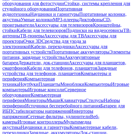
оборудования для фотостудии
Стойки, системы крепления для
студийного оборудования
Портативная
аудиотехника
Наушники и гарнитуры
Портативные колонки,
акустика
Умные колонки
MP3-плееры
Диктофоны
CD-
проигрыватели
Аксессуары для телевизоров
Кронштейны,
стойки
Кабели для телевизоров
Подписки на видеосервисы
ТВ-
антенны
ТВ-тюнеры
Аксессуары для ТВ
Аксессуары для
проектора
Очки 3D
Средства для ухода за
электроникой
Кабели, переходники
Аксессуары для
портативных устройств
Портативные аккумуляторы
Элементы
питания, зарядные устройства
Аккумуляторные
батареи
Держатели, док-станции
Аксессуары для планшетов,
смартфонов
Кабели для телефонов, планшетов
Зарядные
устройства для телефонов, планшетов
Компьютеры и
периферия
Компьютерная
техника
Ноутбуки
Планшеты
Моноблоки
Компьютеры
Игровые
компьютеры
Игровые консоли
Серверное
оборудование
Компьютерная
периферия
Мониторы
Мыши
Клавиатуры
Стилусы
Наборы
периферии
Источники бесперебойного питания
Батареи для
ИБП
Стабилизаторы напряжения
Инверторы
напряжения
Сетевые фильтры, удлинители
Веб-
камеры
Игровые контроллеры
Мультимедиа
акустика
Наушники и гарнитуры
Компьютерные кабели,
переходники
Зарядные, аккумуляторы
Док-станции,