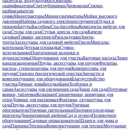
пылесосы, воздуходувки
Аэраторы,
скарификаторы
Снегоуборщики
Дровоколы
Сеялки,
разбрасыватели
семян
Минитракторы
Миникультиваторы
Мойки высокого
давления
Наборы садового электроинструмента
Отдых и
пикник
Батуты
Бассейны
Спа-бассейны
Комплекты мебели для
сада
Столы для сада
Стулья, кресла для сада
Качели
садовые
Гамаки, шезлонги
Раскладушки
Зонты,
тенты
Аксессуары для садовой мебели
Грили
Мангалы,
коптильни
Детская площадка
Сумки-
холодильники
Портативные колонки и
аудиосистемы
Оборудование для участка
Бытовые насосы
Люки
канализационные
Пруды, аксессуары для прудов
Фильтры,
насосы, стерилизаторы для прудов
Компрессоры для
прудов
Станции биологической очистки
Запчасти и
комплектующие для оборудования
Благоустройство
участка
Дачные дома
Беседки
Бани
Хозблоки и
сараи
Аксессуары для озеленения сада
Декор для сада
Почтовые
ящики, таблички
Козырьки
Скворечники, кормушки для
птиц
Домики для насекомых
Фонтаны, скульптуры для
сада
Пруды, аксессуары для прудов
Уличные
обогреватели
Уличные светильники
Противогололедные
реагенты
Декоративный щебень
Сад и огород
Поливочное
оборудование
Садовые опрыскиватели
Шланги для дома и
сада
Парники
Теплицы
Комплектующие для теплиц
Модульные