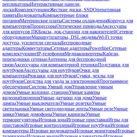
репликаторы
Интерактивные панели,
доски
Комплектующие
Жесткие диски, SSD
Оперативная
память
Видеокарты
Компьютерные блоки
питания
Материнские платы
Системы охлаждения
Корпуса для
компьютеров
Процессоры
Оптические приводы
Аксессуары
для корпусов ПК
Боксы, док-станции для накопителей
Сетевое
оборудование
Маршрутизаторы, DSL-модемы
Wi-Fi точки
доступа, усилители сигнала
Беспроводные
адаптеры
Коммутаторы
Сетевые адаптеры
Powerline
Сетевые
комплектующие
IP-телефония
Медиаконвертеры
Кабели,
переходники сетевые
Антенны для беспроводной
связи
Аксессуары для компьютерной техники
Подставки для
ноутбуков
Аксессуары для ноутбуков
Очки для
компьютера
Рюкзаки для ноутбуков
Сумки, чехлы для
ноутбуков
Средства для ухода за электроникой
Программное
обеспечение
Система Умный дом
Управление умным
домом
Умные колонки, станции
Умные камеры
видеонаблюдения
Умные датчики для дома
Умные
лампы
Умные выключатели
Умные розетки
Умные
светильники
Умные светодиодные ленты
Умные реле
Умные
замки
Умные домофоны
Умные карнизы
Умные
терморегуляторы
Игровая зона
Игровые приставки
Игры для
приставок
Игровые контроллеры
Игровые ноутбуки
Игровые
компьютеры
Игровые видеокарты
Игровые мониторы
Игровые
телевизоры
Игровые мыши
Игровые клавиатуры
Игровые