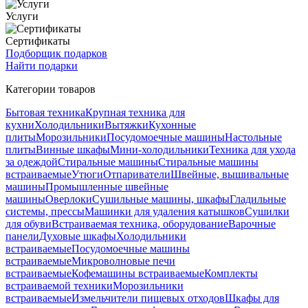
Услуги
Сертификаты
Подборщик подарков
Найти подарки
Категории товаров
Бытовая техника
Крупная техника для
кухни
Холодильники
Вытяжки
Кухонные
плиты
Морозильники
Посудомоечные машины
Настольные
плиты
Винные шкафы
Мини-холодильники
Техника для ухода
за одеждой
Стиральные машины
Стиральные машины
встраиваемые
Утюги
Отпариватели
Швейные, вышивальные
машины
Промышленные швейные
машины
Оверлоки
Сушильные машины, шкафы
Гладильные
системы, прессы
Машинки для удаления катышков
Сушилки
для обуви
Встраиваемая техника, оборудование
Варочные
панели
Духовые шкафы
Холодильники
встраиваемые
Посудомоечные машины
встраиваемые
Микроволновые печи
встраиваемые
Кофемашины встраиваемые
Комплекты
встраиваемой техники
Морозильники
встраиваемые
Измельчители пищевых отходов
Шкафы для