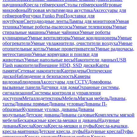
наушники
Кресла геймерские
Столы геймерские
Игровые
микрофоны
Игровая мультимедиа акустика
Аксессуары для
геймеров
Фигурки Funko Pop
Подставки для
ноутбуков
Светодиодные ленты
Лампы для мониторов
Умная
техника
Умные роботы-пылесосы
Умные телевизоры
Умные
стиральные машины
Умные чайники
Умные роботы
кулинарные
Умные вентиляторы
Умные кондиционеры
Умные
обогреватели
Умные увлажнители, очистители воздуха
Умные
отопительные котлы
Умные проветриватели
Умные радиочасы,
метеостанции
Умные кормушки и поилки для
животных
Умные напольные весы
Накопители данных
USB
Flash накопители
Внешние HDD, SSD диски
Карты
памяти
Сетевые накопители
Картридеры
Оптические
диски
Наблюдение и безопасность
Камеры
видеонаблюдения
Аксессуары для CCTV
Домофоны,
вызывные панели
Датчики для дома
Охранные системы,
сигнализации
Системы контроля и управления
доступом
Металлодетекторы
Мебель
Мягкая мебель
Диваны,
тахты
Диваны прямые
Диваны угловые
Диваны П-
образные
Кухонные уголки, диваны
Диваны
модульные
Детские диваны
Диваны садовые
Комплекты мягкой
мебели
Бескаркасные кресла-мешки и диваны
Надувные
диваны
Кресла
Кресла
Кресла-мешки и пуфы
Кресла-качалки,
кресла-маятники
Детские кресла, пуфы
Надувные кресла
Пуфы,
оттоманки
Кресла-кровати
Игровая мебель
Кресла