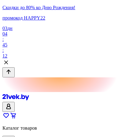
Скидки до 80% ко Дню Рождения!
промокод HAPPY22
03
дн
04
:
45
:
12
Каталог товаров