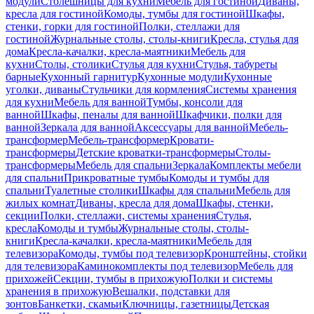
модули
Столешницы для кухни
Мебель для гостиной
Диваны,
кресла для гостиной
Комоды, тумбы для гостиной
Шкафы,
стенки, горки для гостиной
Полки, стеллажи для
гостиной
Журнальные столы, столы-книги
Кресла, стулья для
дома
Кресла-качалки, кресла-маятники
Мебель для
кухни
Столы, столики
Стулья для кухни
Стулья, табуреты
барные
Кухонный гарнитур
Кухонные модули
Кухонные
уголки, диваны
Стульчики для кормления
Системы хранения
для кухни
Мебель для ванной
Тумбы, консоли для
ванной
Шкафы, пеналы для ванной
Шкафчики, полки для
ванной
Зеркала для ванной
Аксессуары для ванной
Мебель-
трансформер
Мебель-трансформер
Кровати-
трансформеры
Детские кроватки-трансформеры
Столы-
трансформеры
Мебель для спальни
Зеркала
Комплекты мебели
для спальни
Прикроватные тумбы
Комоды и тумбы для
спальни
Туалетные столики
Шкафы для спальни
Мебель для
жилых комнат
Диваны, кресла для дома
Шкафы, стенки,
секции
Полки, стеллажи, системы хранения
Стулья,
кресла
Комоды и тумбы
Журнальные столы, столы-
книги
Кресла-качалки, кресла-маятники
Мебель для
телевизора
Комоды, тумбы под телевизор
Кронштейны, стойки
для телевизора
Каминокомплекты под телевизор
Мебель для
прихожей
Секции, тумбы в прихожую
Полки и системы
хранения в прихожую
Вешалки, подставки для
зонтов
Банкетки, скамьи
Ключницы, газетницы
Детская