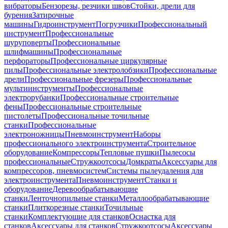
вибраторы
Бензорезы, резчики швов
Стойки, дрели для
бурения
Затирочные
машины
Гидроинструмент
Погрузчики
Профессиональный
инструмент
Профессиональные
шуруповерты
Профессиональные
шлифмашины
Профессиональные
перфораторы
Профессиональные циркулярные
пилы
Профессиональные электролобзики
Профессиональные
дрели
Профессиональные фрезеры
Профессиональные
мультиинструменты
Профессиональные
электрорубанки
Профессиональные строительные
фены
Профессиональные строительные
пистолеты
Профессиональные точильные
станки
Профессиональные
электроножницы
Пневмоинструмент
Наборы
профессионального электроинструмента
Строительное
оборудование
Компрессоры
Тепловые пушки
Пылесосы
профессиональные
Стружкоотсосы
Домкраты
Аксессуары для
компрессоров, пневмосистем
Системы пылеудаления для
электроинструмента
Пневмоинструмент
Станки и
оборудование
Деревообрабатывающие
станки
Ленточнопильные станки
Металлообрабатывающие
станки
Плиткорезные станки
Точильные
станки
Комплектующие для станков
Оснастка для
станков
Аксессуары для станков
Стружкоотсосы
Аксессуары