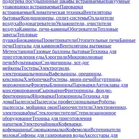
подогрева посуды
Винные шкафы встраиваемые
Вакуумные
упаковщики встраиваемые
Пароварки
встраиваемые
Климатическая техника
Вентиляторы
бытовые
Кондиционеры, сплит-системы
Охладители
воздуха
Водонагреватели
Увлажнители, очистители
воздуха
Камины, печи-камины
Обогреватели
Тепловые
завесы
Тепловые
пушки
Биокамины
Проветриватели
Отопительные печи
Банные
печи
Порталы для каминов
Вентиляторы вытяжные
Метеостанции
Газовые баллоны бытовые
Техника для
приготовления еды
Аэрогрили
Микроволновые
печи
Мультиварки
Сэндвичницы, хот-дог
мейкеры
Тостеры
Электрогрили,
электрошашлычницы
Вафельницы, орешницы,
кексницы
Хлебопечки
Ростеры, мини-печи
Йогуртницы,
мороженицы
Фризеры
Блинницы
Пароварки
Автоклавы для
консервирования
Сыроварни
Фритюрницы, фондю-
фритюрницы
Яйцеварки
Попкорницы
Техника для
дома
Пылесосы
Пылесосы профессиональные
Роботы-
пылесосы, мойщики окон
Пароочистители
Электровеники,
электрошвабры
Стеклоочистители
Стерилизационное
оборудование
Техника для приготовления
напитков
Электрочайники
Кофеварки,
кофемашины
Соковыжималки
Кофемолки
Вспениватели
молока
Сифоны для газирования воды
Аксессуары для