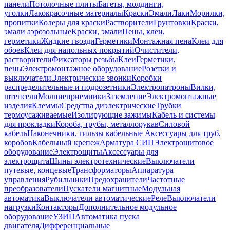
панели
Потолочные плиты
Багеты, молдинги,
уголки
Лакокрасочные материалы
Краски
Эмали
Лаки
Морилки,
пропитки
Колеры для краски
Растворители
Грунтовки
Краски,
эмали аэрозольные
Краски, эмали
Пены, клеи,
герметики
Жидкие гвозди
Герметики
Монтажная пена
Клеи для
обоев
Клеи для напольных покрытий
Очистители,
растворители
Фиксаторы резьбы
Клеи
Герметики,
пены
Электромонтажное оборудование
Розетки и
выключатели
Электрические звонки
Коробки
распределительные и подрозетники
Электропатроны
Вилки,
штепсели
Молниеприемники
Заземление
Электромонтажные
изделия
Клеммы
Средства диэлектрические
Трубки
термоусаживаемые
Изолирующие зажимы
Кабель и системы
для прокладки
Короба, трубы, металлорукав
Силовой
кабель
Наконечники, гильзы кабельные
Аксессуары для труб,
коробов
Кабельный крепеж
Арматура СИП
Электрощитовое
оборудование
Электрощиты
Аксессуары для
электрощита
Шины электротехнические
Выключатели
путевые, концевые
Трансформаторы
Аппаратура
управления
Рубильники
Предохранители
Частотные
преобразователи
Пускатели магнитные
Модульная
автоматика
Выключатели автоматические
Реле
Выключатели
нагрузки
Контакторы
Дополнительное модульное
оборудование
УЗИП
Автоматика пуска
двигателя
Дифференциальные