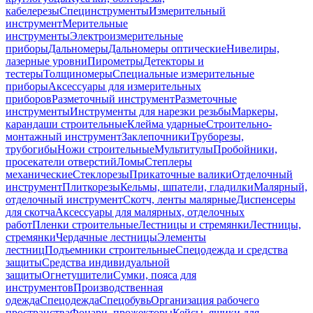
кабелерезы
Специнструменты
Измерительный
инструмент
Мерительные
инструменты
Электроизмерительные
приборы
Дальномеры
Дальномеры оптические
Нивелиры,
лазерные уровни
Пирометры
Детекторы и
тестеры
Толщиномеры
Специальные измерительные
приборы
Аксессуары для измерительных
приборов
Разметочный инструмент
Разметочные
инструменты
Инструменты для нарезки резьбы
Маркеры,
карандаши строительные
Клейма ударные
Строительно-
монтажный инструмент
Заклепочники
Труборезы,
трубогибы
Ножи строительные
Мультитулы
Пробойники,
просекатели отверстий
Ломы
Степлеры
механические
Стеклорезы
Прикаточные валики
Отделочный
инструмент
Плиткорезы
Кельмы, шпатели, гладилки
Малярный,
отделочный инструмент
Скотч, ленты малярные
Диспенсеры
для скотча
Аксессуары для малярных, отделочных
работ
Пленки строительные
Лестницы и стремянки
Лестницы,
стремянки
Чердачные лестницы
Элементы
лестниц
Подъемники строительные
Спецодежда и средства
защиты
Средства индивидуальной
защиты
Огнетушители
Сумки, пояса для
инструментов
Производственная
одежда
Спецодежда
Спецобувь
Организация рабочего
пространства
Фонари, прожекторы
Кейсы, ящики для