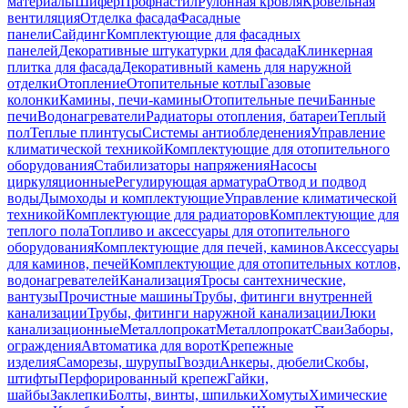
материалы
Шифер
Профнастил
Рулонная кровля
Кровельная
вентиляция
Отделка фасада
Фасадные
панели
Сайдинг
Комплектующие для фасадных
панелей
Декоративные штукатурки для фасада
Клинкерная
плитка для фасада
Декоративный камень для наружной
отделки
Отопление
Отопительные котлы
Газовые
колонки
Камины, печи-камины
Отопительные печи
Банные
печи
Водонагреватели
Радиаторы отопления, батареи
Теплый
пол
Теплые плинтусы
Системы антиобледенения
Управление
климатической техникой
Комплектующие для отопительного
оборудования
Стабилизаторы напряжения
Насосы
циркуляционные
Регулирующая арматура
Отвод и подвод
воды
Дымоходы и комплектующие
Управление климатической
техникой
Комплектующие для радиаторов
Комплектующие для
теплого пола
Топливо и аксессуары для отопительного
оборудования
Комплектующие для печей, каминов
Аксессуары
для каминов, печей
Комплектующие для отопительных котлов,
водонагревателей
Канализация
Тросы сантехнические,
вантузы
Прочистные машины
Трубы, фитинги внутренней
канализации
Трубы, фитинги наружной канализации
Люки
канализационные
Металлопрокат
Металлопрокат
Сваи
Заборы,
ограждения
Автоматика для ворот
Крепежные
изделия
Саморезы, шурупы
Гвозди
Анкеры, дюбели
Скобы,
штифты
Перфорированный крепеж
Гайки,
шайбы
Заклепки
Болты, винты, шпильки
Хомуты
Химические