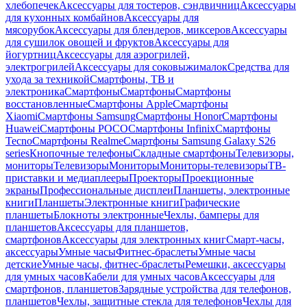
хлебопечек
Аксессуары для тостеров, сэндвичниц
Аксессуары
для кухонных комбайнов
Аксессуары для
мясорубок
Аксессуары для блендеров, миксеров
Аксессуары
для сушилок овощей и фруктов
Аксессуары для
йогуртниц
Аксессуары для аэрогрилей,
электрогрилей
Аксессуары для соковыжималок
Средства для
ухода за техникой
Смартфоны, ТВ и
электроника
Смартфоны
Смартфоны
Смартфоны
восстановленные
Смартфоны Apple
Смартфоны
Xiaomi
Смартфоны Samsung
Смартфоны Honor
Смартфоны
Huawei
Смартфоны POCO
Смартфоны Infinix
Смартфоны
Tecno
Смартфоны Realme
Смартфоны Samsung Galaxy S26
series
Кнопочные телефоны
Складные смартфоны
Телевизоры,
мониторы
Телевизоры
Мониторы
Мониторы-телевизоры
ТВ-
приставки и медиаплееры
Проекторы
Проекционные
экраны
Профессиональные дисплеи
Планшеты, электронные
книги
Планшеты
Электронные книги
Графические
планшеты
Блокноты электронные
Чехлы, бамперы для
планшетов
Аксессуары для планшетов,
смартфонов
Аксессуары для электронных книг
Смарт-часы,
аксессуары
Умные часы
Фитнес-браслеты
Умные часы
детские
Умные часы, фитнес-браслеты
Ремешки, аксессуары
для умных часов
Кабели для умных часов
Аксессуары для
смартфонов, планшетов
Зарядные устройства для телефонов,
планшетов
Чехлы, защитные стекла для телефонов
Чехлы для