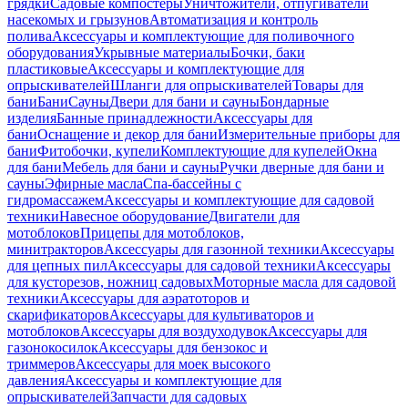
грядки
Садовые компостеры
Уничтожители, отпугиватели
насекомых и грызунов
Автоматизация и контроль
полива
Аксессуары и комплектующие для поливочного
оборудования
Укрывные материалы
Бочки, баки
пластиковые
Аксессуары и комплектующие для
опрыскивателей
Шланги для опрыскивателей
Товары для
бани
Бани
Сауны
Двери для бани и сауны
Бондарные
изделия
Банные принадлежности
Аксессуары для
бани
Оснащение и декор для бани
Измерительные приборы для
бани
Фитобочки, купели
Комплектующие для купелей
Окна
для бани
Мебель для бани и сауны
Ручки дверные для бани и
сауны
Эфирные масла
Спа-бассейны с
гидромассажем
Аксессуары и комплектующие для садовой
техники
Навесное оборудование
Двигатели для
мотоблоков
Прицепы для мотоблоков,
минитракторов
Аксессуары для газонной техники
Аксессуары
для цепных пил
Аксессуары для садовой техники
Аксессуары
для кусторезов, ножниц садовых
Моторные масла для садовой
техники
Аксессуары для аэратоторов и
скарификаторов
Аксессуары для культиваторов и
мотоблоков
Аксессуары для воздуходувок
Аксессуары для
газонокосилок
Аксессуары для бензокос и
триммеров
Аксессуары для моек высокого
давления
Аксессуары и комплектующие для
опрыскивателей
Запчасти для садовых