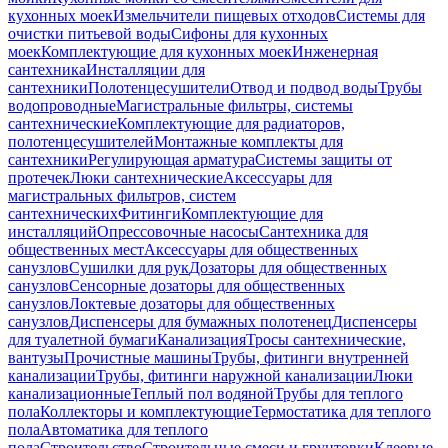
кухонных моек
Измельчители пищевых отходов
Системы для
очистки питьевой воды
Сифоны для кухонных
моек
Комплектующие для кухонных моек
Инженерная
сантехника
Инсталляции для
сантехники
Полотенцесушители
Отвод и подвод воды
Трубы
водопроводные
Магистральные фильтры, системы
сантехнические
Комплектующие для радиаторов,
полотенцесушителей
Монтажные комплекты для
сантехники
Регулирующая арматура
Системы защиты от
протечек
Люки сантехнические
Аксессуары для
магистральных фильтров, систем
сантехнических
Фитинги
Комплектующие для
инсталляций
Опрессовочные насосы
Сантехника для
общественных мест
Аксессуары для общественных
санузлов
Сушилки для рук
Дозаторы для общественных
санузлов
Сенсорные дозаторы для общественных
санузлов
Локтевые дозаторы для общественных
санузлов
Диспенсеры для бумажных полотенец
Диспенсеры
для туалетной бумаги
Канализация
Тросы сантехнические,
вантузы
Прочистные машины
Трубы, фитинги внутренней
канализации
Трубы, фитинги наружной канализации
Люки
канализационные
Теплый пол водяной
Трубы для теплого
пола
Коллекторы и комплектующие
Термостатика для теплого
пола
Автоматика для теплого
пола
Строительство
Строительные смеси и грунтовки
Клеевые