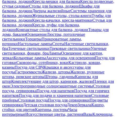
балкона, лоджии
Кресла-мешки для балкона
Кресла подвесные,
стулья садовые
Столы для балкона, лоджии
Шкафы для
балкона, лоджии
Дверцы жалюзийные
Системы хранения для
балкона, лоджии
Журнальные столы, столы-книги
Тумбы для
балкона, лоджии
Кресла-качалки, кресла-маятники
Стулья для
балкона, лоджии
Кресла, пуфы для балкона,
лоджии
Компактные столы для балкона, лоджии
Товары для
дома, бакалея
Освещение
Люстры, потолочные
светильники
Торшеры
Прикроватные лампы,
ночники
Настольные лампы
Споты
Настенные светильники,
бра
Точечные светильники
Трековые светильники
Уличные
светильники, фонари, бра
Лампы
Освещение для картин,
зеркал
Кольцевые лампы
Аксессуары для освещения
Посуда для
готовки
Сковороды, сотейники, воки
Кастрюли, ковши,
казаны
Посуда для СВЧ
Крышки и аксессуары для
посуды
Гастроемкости
Жалюзи, шторы
Жалюзи, рулонные
шторы, римские шторы
Шторы, гардины
Карнизы для
штор
Комплектующие для штор, карнизов, жалюзи
Пленки для
окон
Электроприводные солнцезащитные системы
Столовая
посуда, сервировка
Посуда для напитков
Посуда для горячих
напитков
Посуда для подачи и хранения напитков
Столовые
приборы
Столовая посуда
Посуда для сервировки
Предметы
сервировки
Детская столовая посуда
Декор
Зеркала
Кашпо,
стойки для цветов
Картины, постеры
Часы
интерьерные
Искусственные цветы, растения
Вазы
Ключницы,