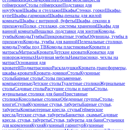
геймерские
Столы геймерские
Подставки для
ноутбуков
Шкафы и стеллажи
Шкафы
Стенки, горки
Шкафы-
купе
Шкафы-гармошки
Шкафы-пеналы для жилой
комнаты
Шкафы с витриной, буфеты
Шкафы, секции в
прихожую
Полки, стеллажи, системы хранения
Шкафы для
ванной комнаты
Вешалки, подставки для зонтов
Комоды,
тумбы
Комоды
Тумбы
Прикроватные тумбы
Обувницы, тумбы в
прихожую
Комоды, тумбы для ванной
Пеленальные столики,
комоды
Тумбы под ТВ
Комоды пластиковые
Кровати и
матрасы
Матрасы
Кровати
Детские кровати
Кроватки для
новорожденных
Надувная мебель
Наматрасники, чехлы на
матрас
Основания для
кроватей
Подматрасники
Раскладушки
Кровати-трансформеры,
шкафы-кровати
Кровати-домики
Столы
Кухонные
столы
Барные столы
Столы письменные,
компьютерные
Детские столы
Туалетные столики
Журнальные
столы
Садовые столы
Растущие столы и парты
Столы,
журнальные столики для бани
Приставные
столики
Консольные столики
Обеденные группы
Столы-
книги
Стулья
Кухонные стулья, табуреты
Барные стулья,
табуреты
Компьютерные кресла, стулья
Геймерские
кресла
Детские стулья, табуреты
Банкетки, скамьи
Садовые
кресла, стулья, табуреты
Стулья, табуреты для бани
Стульчики
для кормления
Кухня
Кухонный гарнитур
Кухонные