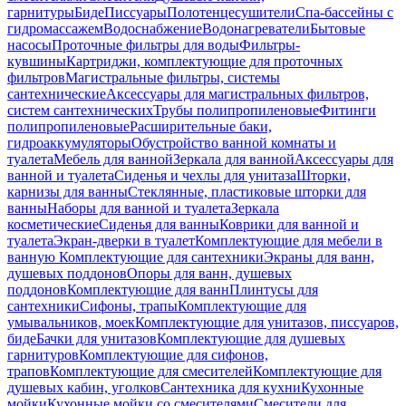
гарнитуры
Биде
Писсуары
Полотенцесушители
Спа-бассейны с
гидромассажем
Водоснабжение
Водонагреватели
Бытовые
насосы
Проточные фильтры для воды
Фильтры-
кувшины
Картриджи, комплектующие для проточных
фильтров
Магистральные фильтры, системы
сантехнические
Аксессуары для магистральных фильтров,
систем сантехнических
Трубы полипропиленовые
Фитинги
полипропиленовые
Расширительные баки,
гидроаккумуляторы
Обустройство ванной комнаты и
туалета
Мебель для ванной
Зеркала для ванной
Аксессуары для
ванной и туалета
Сиденья и чехлы для унитаза
Шторки,
карнизы для ванны
Стеклянные, пластиковые шторки для
ванны
Наборы для ванной и туалета
Зеркала
косметические
Сиденья для ванны
Коврики для ванной и
туалета
Экран-дверки в туалет
Комплектующие для мебели в
ванную
Комплектующие для сантехники
Экраны для ванн,
душевых поддонов
Опоры для ванн, душевых
поддонов
Комплектующие для ванн
Плинтусы для
сантехники
Сифоны, трапы
Комплектующие для
умывальников, моек
Комплектующие для унитазов, писсуаров,
биде
Бачки для унитазов
Комплектующие для душевых
гарнитуров
Комплектующие для сифонов,
трапов
Комплектующие для смесителей
Комплектующие для
душевых кабин, уголков
Сантехника для кухни
Кухонные
мойки
Кухонные мойки со смесителями
Смесители для