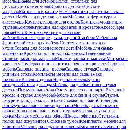
мебель
Шкафы для детской
Полки, стеллажи для
детской
Детские комоды
Кровати детские
Детские
матрасы
Матрасы в кроватку
Наматрасники, защитные чехлы
детские
Мебель для детского сада
Мебельная фурнитура и
аксессуары
Комплектующие для столов
Комплектующие для
стульев
Комплектующие для кроватей и кроваток
Аксессуары
для мебели
Комплектующие для мягкой
мебели
Комплектующие для корпусной мебели
Мебельная
фурнитура
Чехлы для мебели
Системы хранения для
кухни
Товары для безопасности детей
Мебель для самых
маленьких
Кроватки для новорожденных
Пеленальные
столики, комоды, матрасы
Манежи, кровати-манежи
Матрасы в
кроватку
Наматрасники, защитные чехлы в кроватку
Садовая
мебель
Садовые диваны, кресла
Садовые стулья
Садовые,
уличные столы
Комплекты мебели для сада
Гамаки,
шезлонги
Качели садовые
Надувная мебель
Кухни
походные
Столы для сада
Мебель для учебы
Столы, стулья
детские
Письменные столы
Растущие столы и парты
Растущие
кресла и стулья для учебы
Мебель для бани и сауны
Стулья,
табуретки, подставки для бани
Скамьи для бани
Столы для
бани
Журнальные столики для бани
Мебель для кабинета и
офиса
Столы офисные, компьютерные
Кресла, стулья для
офиса
Мягкая мебель для офиса
Шкафы офисные
Стеллажи,
полки для документов
Офисные тумбы
Комплекты мебели для
кабинета
Мебель для лоджии и балкона
Комплекты мебели для