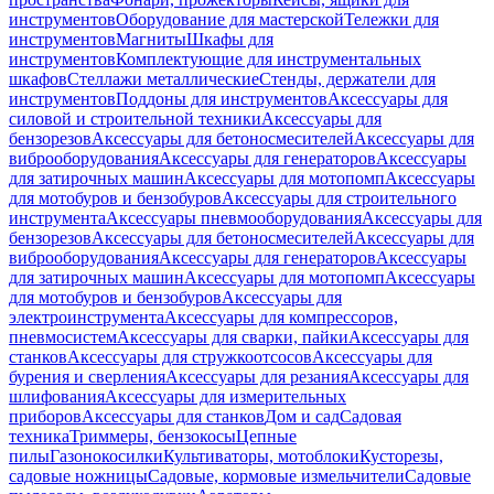
инструментов
Оборудование для мастерской
Тележки для
инструментов
Магниты
Шкафы для
инструментов
Комплектующие для инструментальных
шкафов
Стеллажи металлические
Стенды, держатели для
инструментов
Поддоны для инструментов
Аксессуары для
силовой и строительной техники
Аксессуары для
бензорезов
Аксессуары для бетоносмесителей
Аксессуары для
виброоборудования
Аксессуары для генераторов
Аксессуары
для затирочных машин
Аксессуары для мотопомп
Аксессуары
для мотобуров и бензобуров
Аксессуары для строительного
инструмента
Аксессуары пневмооборудования
Аксессуары для
бензорезов
Аксессуары для бетоносмесителей
Аксессуары для
виброоборудования
Аксессуары для генераторов
Аксессуары
для затирочных машин
Аксессуары для мотопомп
Аксессуары
для мотобуров и бензобуров
Аксессуары для
электроинструмента
Аксессуары для компрессоров,
пневмосистем
Аксессуары для сварки, пайки
Аксессуары для
станков
Аксессуары для стружкоотсосов
Аксессуары для
бурения и сверления
Аксессуары для резания
Аксессуары для
шлифования
Аксессуары для измерительных
приборов
Аксессуары для станков
Дом и сад
Садовая
техника
Триммеры, бензокосы
Цепные
пилы
Газонокосилки
Культиваторы, мотоблоки
Кусторезы,
садовые ножницы
Садовые, кормовые измельчители
Садовые