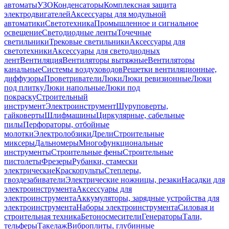
автоматы
УЗО
Конденсаторы
Комплексная защита
электродвигателей
Аксессуары для модульной
автоматики
Светотехника
Промышленное и сигнальное
освещение
Светодиодные ленты
Точечные
светильники
Трековые светильники
Аксессуары для
светотехники
Аксессуары для светодиодных
лент
Вентиляция
Вентиляторы вытяжные
Вентиляторы
канальные
Системы воздуховодов
Решетки вентиляционные,
диффузоры
Проветриватели
Люки
Люки ревизионные
Люки
под плитку
Люки напольные
Люки под
покраску
Строительный
инструмент
Электроинструмент
Шуруповерты,
гайковерты
Шлифмашины
Циркулярные, сабельные
пилы
Перфораторы, отбойные
молотки
Электролобзики
Дрели
Строительные
миксеры
Дальномеры
Многофункциональные
инструменты
Строительные фены
Строительные
пистолеты
Фрезеры
Рубанки, стамески
электрические
Краскопульты
Степлеры,
гвоздезабиватели
Электрические ножницы, резаки
Насадки для
электроинструмента
Аксессуары для
электроинструмента
Аккумуляторы, зарядные устройства для
электроинструмента
Наборы электроинструмента
Силовая и
строительная техника
Бетоносмесители
Генераторы
Тали,
тельферы
Такелаж
Виброплиты, глубинные