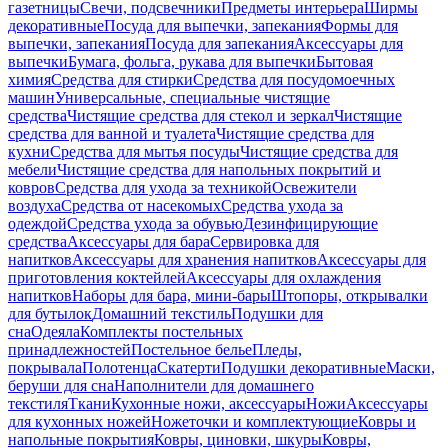
газетницы
Свечи, подсвечники
Предметы интерьера
Ширмы
декоративные
Посуда для выпечки, запекания
Формы для
выпечки, запекания
Посуда для запекания
Аксессуары для
выпечки
Бумага, фольга, рукава для выпечки
Бытовая
химия
Средства для стирки
Средства для посудомоечных
машин
Универсальные, специальные чистящие
средства
Чистящие средства для стекол и зеркал
Чистящие
средства для ванной и туалета
Чистящие средства для
кухни
Средства для мытья посуды
Чистящие средства для
мебели
Чистящие средства для напольных покрытий и
ковров
Средства для ухода за техникой
Освежители
воздуха
Средства от насекомых
Средства ухода за
одеждой
Средства ухода за обувью
Дезинфицирующие
средства
Аксессуары для бара
Сервировка для
напитков
Аксессуары для хранения напитков
Аксессуары для
приготовления коктейлей
Аксессуары для охлаждения
напитков
Наборы для бара, мини-бары
Штопоры, открывалки
для бутылок
Домашний текстиль
Подушки для
сна
Одеяла
Комплекты постельных
принадлежностей
Постельное белье
Пледы,
покрывала
Полотенца
Скатерти
Подушки декоративные
Маски,
беруши для сна
Наполнители для домашнего
текстиля
Ткани
Кухонные ножи, аксессуары
Ножи
Аксессуары
для кухонных ножей
Ножеточки и комплектующие
Ковры и
напольные покрытия
Ковры, циновки, шкуры
Ковры,