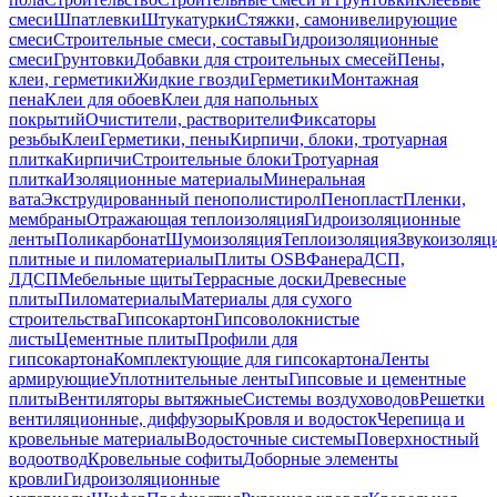
смеси
Шпатлевки
Штукатурки
Стяжки, самонивелирующие
смеси
Строительные смеси, составы
Гидроизоляционные
смеси
Грунтовки
Добавки для строительных смесей
Пены,
клеи, герметики
Жидкие гвозди
Герметики
Монтажная
пена
Клеи для обоев
Клеи для напольных
покрытий
Очистители, растворители
Фиксаторы
резьбы
Клеи
Герметики, пены
Кирпичи, блоки, тротуарная
плитка
Кирпичи
Строительные блоки
Тротуарная
плитка
Изоляционные материалы
Минеральная
вата
Экструдированный пенополистирол
Пенопласт
Пленки,
мембраны
Отражающая теплоизоляция
Гидроизоляционные
ленты
Поликарбонат
Шумоизоляция
Теплоизоляция
Звукоизоляц
плитные и пиломатериалы
Плиты OSB
Фанера
ДСП,
ЛДСП
Мебельные щиты
Террасные доски
Древесные
плиты
Пиломатериалы
Материалы для сухого
строительства
Гипсокартон
Гипсоволокнистые
листы
Цементные плиты
Профили для
гипсокартона
Комплектующие для гипсокартона
Ленты
армирующие
Уплотнительные ленты
Гипсовые и цементные
плиты
Вентиляторы вытяжные
Системы воздуховодов
Решетки
вентиляционные, диффузоры
Кровля и водосток
Черепица и
кровельные материалы
Водосточные системы
Поверхностный
водоотвод
Кровельные софиты
Доборные элементы
кровли
Гидроизоляционные