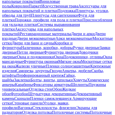
напольные покрытия
Виниловые
полы
Ковролин
Паркет
Искусственная трава
Аксессуары для
напольных покрытий и плитки
Подложка
Плинтусы, уголки,
обводы для труб
Плинтусы для сантехники
Фуги для
плитки
Порожки, профили для пола и плитки
Приспособления
для укладки плитки
Системы выравнивания
плитки
Аксессуары для напольных
покрытий
Реставрационные материалы
Двери и арки
Двери
входные
Двери межкомнатные
Арки межкомнатные
Москитные
сетки
Двери для бани и сауны
Коробки и
фурнитура
Наличники, коробки, доборы
Ручки дверные
Замки
дверные
Петли дверные
Фурнитура дверная
Доводчики
дверные
Окна и подоконники
Окна
Подоконники, отливы
Окна
мансардные
Фурнитура оконная
Мягкие окна
Москитные сетки
на окна
Жалюзи уличные
Пленки солнцезащитные
Крепежные
изделия
Саморезы, шурупы
Гвозди
Анкеры, дюбели
Скобы,
штифты
Перфорированный крепеж
Гайки,
шайбы
Заклепки
Болты, винты, шпильки
Хомуты
Химические
анкеры
Карабины
Фиксаторы арматуры
Шплинты
Пружины
универсальные
Отделка стен
Обои
Жидкие
обои
Фотообои
Штукатурки декоративные
Декоративный
камень
Скинали
Пленки самоклеящиеся
Армирующие
сетки
Стеновые панели
Уголки, маяки,
профили
Вагонка
Стеклохолсты, флизелин
Экраны для
радиаторов
Отделка потолка
Потолочные системы
Потолочные