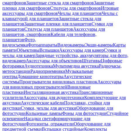
смартфонов
Защитные стекла для смартфонов
Защитные
пленки для смартфонов
Стилусы для смартфонов
Игровые
аксессуары для смартфонов
Чехлы для планшетов
Чехлы с
клавиатурой для планшетов
Защитные стекла для
планшетов
Защитные пленки для планшетов
Сумки для
планшетов
Стилусы для планшетов
Аксессуары для
планшетов, смартфонов
Кабели для телефонов,
планшетов
Фото,
видеосъемка
Фотоаппараты
Видеокамеры
Экшн-камеры
Карты
памяти
Объективы
Вспышки
Аксессуары для камер
Сумки и
чехлы для камер
Зарядные устройства, аккумуляторы для фото,
видеокамер
Аксессуары для объективов
Штативы
Цифровые
фоторамки
Аудиотехника
Мультимедиа акустика
Радиочасы,
метеостанции
Радиоприемники
Музыкальные
центры
Домашние кинотеатры
Акустические
системы
Проигрыватели виниловых пластинок
Аксессуары
для виниловых проигрывателей
Виниловые
пластинки
Инсталляционная акустика
Трансляционные
усилители
Аксессуары для аудиотехники
Комплектующие для
акустики
Акустические кабели
Подставки, стойки для
акустики
Сумки, чехлы для акустики
Оборудование для
фотостудии
Кольцевые лампы
Фоны для фотостудии
Студийное
освещение
Насадки светоформирующие для
фотостудии
Фотозонты, отражатели
Оборудование для
предметной съемки
Вспышки студийные
Комплекты