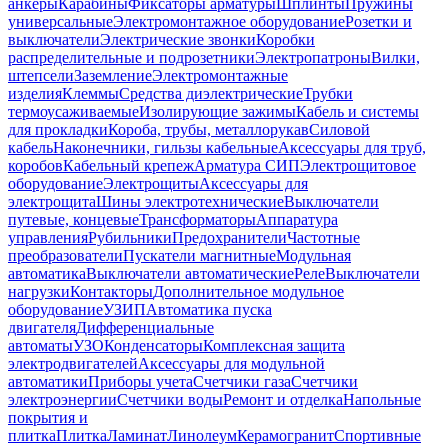
анкеры
Карабины
Фиксаторы арматуры
Шплинты
Пружины
универсальные
Электромонтажное оборудование
Розетки и
выключатели
Электрические звонки
Коробки
распределительные и подрозетники
Электропатроны
Вилки,
штепсели
Заземление
Электромонтажные
изделия
Клеммы
Средства диэлектрические
Трубки
термоусаживаемые
Изолирующие зажимы
Кабель и системы
для прокладки
Короба, трубы, металлорукав
Силовой
кабель
Наконечники, гильзы кабельные
Аксессуары для труб,
коробов
Кабельный крепеж
Арматура СИП
Электрощитовое
оборудование
Электрощиты
Аксессуары для
электрощита
Шины электротехнические
Выключатели
путевые, концевые
Трансформаторы
Аппаратура
управления
Рубильники
Предохранители
Частотные
преобразователи
Пускатели магнитные
Модульная
автоматика
Выключатели автоматические
Реле
Выключатели
нагрузки
Контакторы
Дополнительное модульное
оборудование
УЗИП
Автоматика пуска
двигателя
Дифференциальные
автоматы
УЗО
Конденсаторы
Комплексная защита
электродвигателей
Аксессуары для модульной
автоматики
Приборы учета
Счетчики газа
Счетчики
электроэнергии
Счетчики воды
Ремонт и отделка
Напольные
покрытия и
плитка
Плитка
Ламинат
Линолеум
Керамогранит
Спортивные