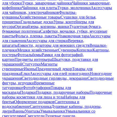
для уборки
Турки, заварочные чайники
Чайники заварочные,
кофейники
Чайники для плиты
Турки, молочники
Аксессуары
для чайников, электрочайников
Фильтры-
кувшины
Хозяйственные товары
Сушилки для белья,
прищепки
Гладильные доски
Урны, контейнеры для
мусора
Органайзеры, корзины, ящики
Туалетная бумага,
бумажные полотенца
Салфетки, мочалки, губки, мусорные
пакеты
Фольга, пленка, пакеты
Упаковочная тара
Аксессуары
для глажения
Аксессуары для стирки
Веревки,
шпагаты
Емкости, дозаторы для моющих средств
Вешалки-
плечики
Мешки хозяйственные
Сувениры
Копилки
Картины,
постеры
Фотоальбомы
Рамки для фотографий,
картин
Предметы интерьера
Шкатулки, подставки для
украшений
Статуэтки
Магниты
сувенирные
Иконы
Праздничный декор
Товары для
праздника
Елки
Аксессуары для елей новогодних
Новогодние
украшения
Светодиодные гирлянды, декорации
Светодиодные
фигуры, игрушки
Временные
татуировки
Фотобутафория
Товары для
маскарада
Подарки
Подарки, подарочные наборы
Подарочные
наборы косметики для лица и тела
Наборы для
бритья
Оформление подарков
Сантехника и
водоснабжение
Сантехника
Душевые кабины, поддоны,
двери
Ванны
Унитазы
Умывальники
Умывальники со
смесителями
Смесители
Душевые панели,