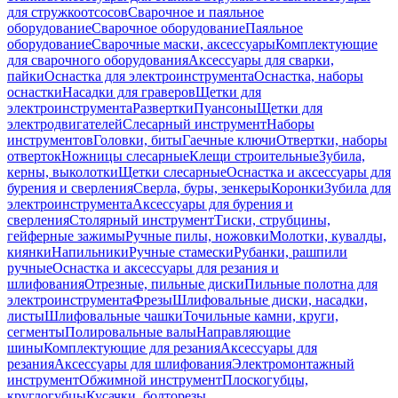
для стружкоотсосов
Сварочное и паяльное
оборудование
Сварочное оборудование
Паяльное
оборудование
Сварочные маски, аксессуары
Комплектующие
для сварочного оборудования
Аксессуары для сварки,
пайки
Оснастка для электроинструмента
Оснастка, наборы
оснастки
Насадки для граверов
Щетки для
электроинструмента
Развертки
Пуансоны
Щетки для
электродвигателей
Слесарный инструмент
Наборы
инструментов
Головки, биты
Гаечные ключи
Отвертки, наборы
отверток
Ножницы слесарные
Клещи строительные
Зубила,
керны, выколотки
Щетки слесарные
Оснастка и аксессуары для
бурения и сверления
Сверла, буры, зенкеры
Коронки
Зубила для
электроинструмента
Аксессуары для бурения и
сверления
Столярный инструмент
Тиски, струбцины,
гейферные зажимы
Ручные пилы, ножовки
Молотки, кувалды,
киянки
Напильники
Ручные стамески
Рубанки, рашпили
ручные
Оснастка и аксессуары для резания и
шлифования
Отрезные, пильные диски
Пильные полотна для
электроинструмента
Фрезы
Шлифовальные диски, насадки,
листы
Шлифовальные чашки
Точильные камни, круги,
сегменты
Полировальные валы
Направляющие
шины
Комплектующие для резания
Аксессуары для
резания
Аксессуары для шлифования
Электромонтажный
инструмент
Обжимной инструмент
Плоскогубцы,
круглогубцы
Кусачки, болторезы,