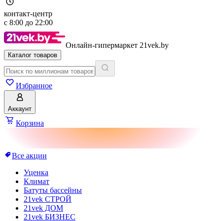
контакт-центр
с
8:00
до
22:00
Онлайн-гипермаркет 21vek.by
Каталог товаров
Избранное
Аккаунт
Корзина
Все акции
Уценка
Климат
Батуты бассейны
21vek СТРОЙ
21vek ДОМ
21vek БИЗНЕС