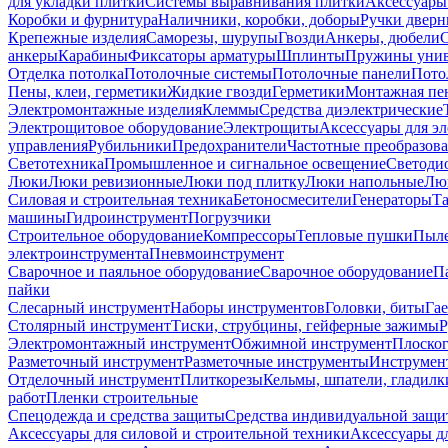
для укладки плитки
Системы выравнивания плитки
Аксессуары
Коробки и фурнитура
Наличники, коробки, доборы
Ручки дверн
Крепежные изделия
Саморезы, шурупы
Гвозди
Анкеры, дюбели
анкеры
Карабины
Фиксаторы арматуры
Шплинты
Пружины унив
Отделка потолка
Потолочные системы
Потолочные панели
Пото
Пены, клеи, герметики
Жидкие гвозди
Герметики
Монтажная пе
Электромонтажные изделия
Клеммы
Средства диэлектрические
Электрощитовое оборудование
Электрощиты
Аксессуары для э
управления
Рубильники
Предохранители
Частотные преобразов
Светотехника
Промышленное и сигнальное освещение
Светоди
Люки
Люки ревизионные
Люки под плитку
Люки напольные
Люк
Силовая и строительная техника
Бетоносмесители
Генераторы
Та
машины
Гидроинструмент
Погрузчики
Строительное оборудование
Компрессоры
Тепловые пушки
Пыле
электроинструмента
Пневмоинструмент
Сварочное и паяльное оборудование
Сварочное оборудование
П
пайки
Слесарный инструмент
Наборы инструментов
Головки, биты
Га
Столярный инструмент
Тиски, струбцины, гейферные зажимы
Р
Электромонтажный инструмент
Обжимной инструмент
Плоског
Разметочный инструмент
Разметочные инструменты
Инструмент
Отделочный инструмент
Плиткорезы
Кельмы, шпатели, гладилк
работ
Пленки строительные
Спецодежда и средства защиты
Средства индивидуальной защ
Аксессуары для силовой и строительной техники
Аксессуары дл