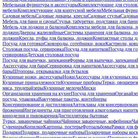
Мебельная фурнитура и аксессуары
Комплектующие для столов
мебели
Комплектующие для корпусной мебели
Мебельная фурн
Садовая мебель
Садовые диваны, кресла
Садовые стулья
Садовые
Мебель для бани и сауны
Стулья, табуретки, подставки для бани
Мебель для лоджии и балкона
Комплекты мебели для балкона, 
лоджии
Дверцы жалюзийные
Системы хранения для балкона, л
лоджии
Кресла, пуфы для балкона, лоджии
Компактные столы дл
Посуда для готовки
Сковороды, сотейники, воки
Кастрюли, ков
Столовая посуда, сервировка
Посуда для напитков
Посуда для г
сервировки
Детская столовая посуда
Посуда для выпечки, запекания
Формы для выпечки, запекания
Аксессуары для бара
Сервировка для напитков
Аксессуары для 
бары
Штопоры, открывалки для бутылок
Кухонные ножи, аксессуары
Ножи
Аксессуары для кухонных н
Кухонные принадлежности
Кухонные приборы
Терки, овощерез
мяса, тендерайзеры
Кухонные мелочи
Миски
Организация хранения на кухне
Посуда для хранения
Органайзе
посуда, упаковка
Вакуумные пакеты, контейнеры
Консервирование и дистилляция
Автоклавы для консервирован
брожения
Ингредиенты для приготовления алкогольных напит
виноделия и пивоварения
Дистилляторы бытовые
Турки, заварочные чайники
Чайники заварочные, кофейники
Ча
Сувениры
Копилки
Картины, постеры
Фотоальбомы
Рамки для ф
Подарки
Подарки, подарочные наборы
Подарочные наборы косм
Водоснабжение
Водонагреватели
Бытовые насосы
Проточные фи