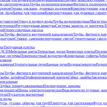
ем сантехнических
Трубы полипропиленовые
Фитинги полипроп
ддонов
Опоры для ванн, душевых поддонов
Комплектующие для 
ов, биде
Бачки для унитазов
Комплектующие для душевых гарнит
есушители
Отвод и подвод воды
Трубы водопроводные
Магистрал
антехники
Регулирующая арматура
Системы защиты от протечек
Л
ций
Опрессовочные насосы
ны
Трубы, фитинги внутренней канализации
Трубы, фитинги на
катурки
Стяжки, самонивелирующие смеси
Строительные смеси,
ки
Тротуарная плитка
ЛДСП
Мебельные щиты
Террасные доски
Древесные плиты
Пилом
ные системы
Поверхностный водоотвод
Кровельные софиты
Добо
тиляция
-камины
Отопительные печи
Банные печи
Водонагреватели
Радиат
ны
Трубы, фитинги внутренней канализации
Трубы, фитинги на
Скобы, штифты
Перфорированный крепеж
Гайки, шайбы
Заклепки
ерсальные
Трубки термоусаживаемые
Изолирующие зажимы
лектрощита
Шины электротехнические
Выключатели путевые, ко
атели
Пускатели магнитные
ки воды
усы, уголки, обводы для труб
Плинтусы для сантехники
Фуги дл