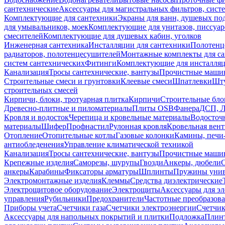
сантехнические
Аксессуары для магистральных фильтров, сист
Комплектующие для сантехники
Экраны для ванн, душевых по
для умывальников, моек
Комплектующие для унитазов, писсуар
смесителей
Комплектующие для душевых кабин, уголков
Инженерная сантехника
Инсталляции для сантехники
Полотенц
радиаторов, полотенцесушителей
Монтажные комплекты для с
систем сантехнических
Фитинги
Комплектующие для инсталля
Канализация
Тросы сантехнические, вантузы
Прочистные маши
Строительные смеси и грунтовки
Клеевые смеси
Шпатлевки
Шту
строительных смесей
Кирпичи, блоки, тротуарная плитка
Кирпичи
Строительные бло
Древесно-плитные и пиломатериалы
Плиты OSB
Фанера
ДСП, 
Кровля и водосток
Черепица и кровельные материалы
Водосточ
материалы
Шифер
Профнастил
Рулонная кровля
Кровельная вен
Отопление
Отопительные котлы
Газовые колонки
Камины, печи
антиобледенения
Управление климатической техникой
Канализация
Тросы сантехнические, вантузы
Прочистные маши
Крепежные изделия
Саморезы, шурупы
Гвозди
Анкеры, дюбели
анкеры
Карабины
Фиксаторы арматуры
Шплинты
Пружины унив
Электромонтажные изделия
Клеммы
Средства диэлектрические
Электрощитовое оборудование
Электрощиты
Аксессуары для э
управления
Рубильники
Предохранители
Частотные преобразов
Приборы учета
Счетчики газа
Счетчики электроэнергии
Счетчи
Аксессуары для напольных покрытий и плитки
Подложка
Плинт