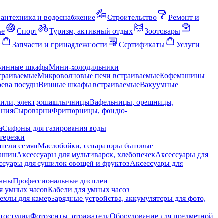
антехника и водоснабжение
Строительство
Ремонт и
ье
Спорт
Туризм, активный отдых
Зоотовары
я
Запчасти и принадлежности
Сертификаты
Услуги
Винные шкафы
Мини-холодильники
траиваемые
Микроволновые печи встраиваемые
Кофемашины
ева посуды
Винные шкафы встраиваемые
Вакуумные
рили, электрошашлычницы
Вафельницы, орешницы,
ания
Сыроварни
Фритюрницы, фондю-
а
Сифоны для газирования воды
терезки
тели семян
Маслобойки, сепараторы бытовые
машин
Аксессуары для мультиварок, хлебопечек
Аксессуары для
ссуары для сушилок овощей и фруктов
Аксессуары для
раны
Профессиональные дисплеи
я умных часов
Кабели для умных часов
ехлы для камер
Зарядные устройства, аккумуляторы для фото,
тостудии
Фотозонты, отражатели
Оборудование для предметной