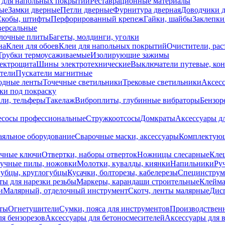
 для напольных покрытий
Реставрационные материалы
ые
Замки дверные
Петли дверные
Фурнитура дверная
Доводчики 
Скобы, штифты
Перфорированный крепеж
Гайки, шайбы
Заклепки
ерсальные
лочные плиты
Багеты, молдинги, уголки
на
Клеи для обоев
Клеи для напольных покрытий
Очистители, рас
Трубки термоусаживаемые
Изолирующие зажимы
лектрощита
Шины электротехнические
Выключатели путевые, ко
атели
Пускатели магнитные
одные ленты
Точечные светильники
Трековые светильники
Аксесс
и под покраску
ли, тельферы
Такелаж
Виброплиты, глубинные вибраторы
Бензор
сосы профессиональные
Стружкоотсосы
Домкраты
Аксессуары д
аяльное оборудование
Сварочные маски, аксессуары
Комплектующ
ечные ключи
Отвертки, наборы отверток
Ножницы слесарные
Кле
учные пилы, ножовки
Молотки, кувалды, киянки
Напильники
Ру
убцы, круглогубцы
Кусачки, болторезы, кабелерезы
Специнструм
ы для нарезки резьбы
Маркеры, карандаши строительные
Клейма
и
Малярный, отделочный инструмент
Скотч, ленты малярные
Дисп
иты
Огнетушители
Сумки, пояса для инструментов
Производствен
я бензорезов
Аксессуары для бетоносмесителей
Аксессуары для 