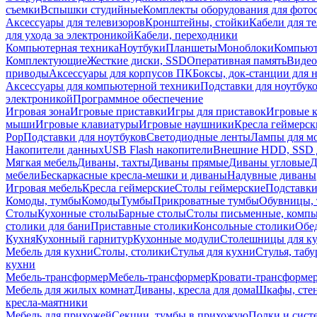
съемки
Вспышки студийные
Комплекты оборудования для фото
Аксессуары для телевизоров
Кронштейны, стойки
Кабели для т
для ухода за электроникой
Кабели, переходники
Компьютерная техника
Ноутбуки
Планшеты
Моноблоки
Компью
Комплектующие
Жесткие диски, SSD
Оперативная память
Видео
приводы
Аксессуары для корпусов ПК
Боксы, док-станции для 
Аксессуары для компьютерной техники
Подставки для ноутбук
электроникой
Программное обеспечение
Игровая зона
Игровые приставки
Игры для приставок
Игровые 
мыши
Игровые клавиатуры
Игровые наушники
Кресла геймерск
Pop
Подставки для ноутбуков
Светодиодные ленты
Лампы для м
Накопители данных
USB Flash накопители
Внешние HDD, SSD 
Мягкая мебель
Диваны, тахты
Диваны прямые
Диваны угловые
Д
мебели
Бескаркасные кресла-мешки и диваны
Надувные диваны
Игровая мебель
Кресла геймерские
Столы геймерские
Подставки
Комоды, тумбы
Комоды
Тумбы
Прикроватные тумбы
Обувницы, 
Столы
Кухонные столы
Барные столы
Столы письменные, комп
столики для бани
Приставные столики
Консольные столики
Обе
Кухня
Кухонный гарнитур
Кухонные модули
Столешницы для к
Мебель для кухни
Столы, столики
Стулья для кухни
Стулья, таб
кухни
Мебель-трансформер
Мебель-трансформер
Кровати-трансформе
Мебель для жилых комнат
Диваны, кресла для дома
Шкафы, стен
кресла-маятники
Мебель для прихожей
Секции, тумбы в прихожую
Полки и сист