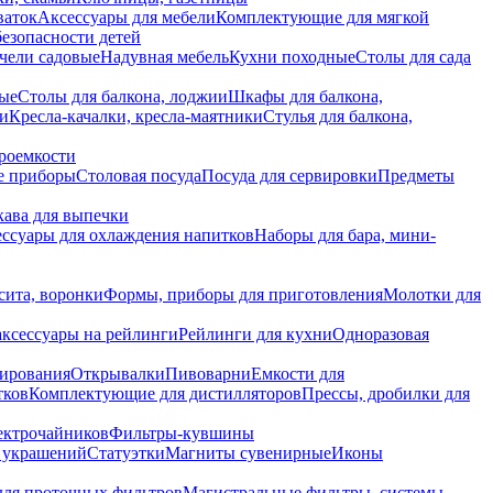
ваток
Аксессуары для мебели
Комплектующие для мягкой
безопасности детей
чели садовые
Надувная мебель
Кухни походные
Столы для сада
вые
Столы для балкона, лоджии
Шкафы для балкона,
ии
Кресла-качалки, кресла-маятники
Стулья для балкона,
роемкости
е приборы
Столовая посуда
Посуда для сервировки
Предметы
укава для выпечки
ссуары для охлаждения напитков
Наборы для бара, мини-
сита, воронки
Формы, приборы для приготовления
Молотки для
аксессуары на рейлинги
Рейлинги для кухни
Одноразовая
вирования
Открывалки
Пивоварни
Емкости для
тков
Комплектующие для дистилляторов
Прессы, дробилки для
лектрочайников
Фильтры-кувшины
я украшений
Статуэтки
Магниты сувенирные
Иконы
ля проточных фильтров
Магистральные фильтры, системы