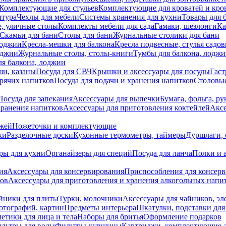
Комплектующие для стульев
Комплектующие для кроватей и кро
итура
Чехлы для мебели
Системы хранения для кухни
Товары для 
, уличные столы
Комплекты мебели для сада
Гамаки, шезлонги
Ка
Скамьи для бани
Столы для бани
Журнальные столики для бани
лоджии
Кресла-мешки для балкона
Кресла подвесные, стулья садо
оджии
Журнальные столы, столы-книги
Тумбы для балкона, лодж
я балкона, лоджии
ши, казаны
Посуда для СВЧ
Крышки и аксессуары для посуды
Гаст
орячих напитков
Посуда для подачи и хранения напитков
Столовы
Посуда для запекания
Аксессуары для выпечки
Бумага, фольга, р
хранения напитков
Аксессуары для приготовления коктейлей
Аксе
ожей
Ножеточки и комплектующие
ки
Разделочные доски
Кухонные термометры, таймеры
Дуршлаги, 
ры для кухни
Органайзеры для специй
Посуда для ланча
Полки и 
ия
Аксессуары для консервирования
Приспособления для консер
ков
Аксессуары для приготовления и хранения алкогольных напи
йники для плиты
Турки, молочники
Аксессуары для чайников, э
отографий, картин
Предметы интерьера
Шкатулки, подставки дл
етики для лица и тела
Наборы для бритья
Оформление подарков
льтры для воды
Фильтры-кувшины
Картриджи, комплектующие д