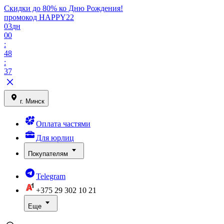
Скидки до 80% ко Дню Рождения!
промокод HAPPY22
03
дн
00
:
48
:
37
г. Минск
Оплата частями
Для юрлиц
Покупателям
Telegram
+375 29
302 10 21
Еще