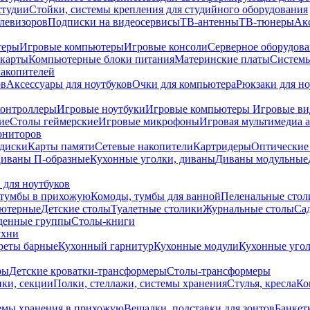
студии
Стойки, системы крепления для студийного оборудования
елевизоров
Подписки на видеосервисы
ТВ-антенны
ТВ-тюнеры
Ак
теры
Игровые компьютеры
Игровые консоли
Серверное оборудов
карты
Компьютерные блоки питания
Материнские платы
Системы
накопителей
ов
Аксессуары для ноутбуков
Очки для компьютера
Рюкзаки для но
контроллеры
Игровые ноутбуки
Игровые компьютеры
Игровые ви
ие
Столы геймерские
Игровые микрофоны
Игровая мультимедиа 
ониторов
диски
Карты памяти
Сетевые накопители
Картридеры
Оптические
иваны П-образные
Кухонные уголки, диваны
Диваны модульные
 для ноутбуков
тумбы в прихожую
Комоды, тумбы для ванной
Пеленальные стол
ьютерные
Детские столы
Туалетные столики
Журнальные столы
Са
денные группы
Столы-книги
ухни
уреты барные
Кухонный гарнитур
Кухонные модули
Кухонные угол
ры
Детские кроватки-трансформеры
Столы-трансформеры
ки, секции
Полки, стеллажи, системы хранения
Стулья, кресла
Ко
емы хранения в прихожую
Вешалки, подставки для зонтов
Банкет