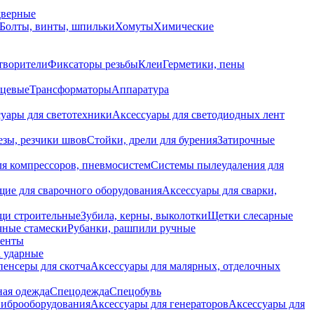
дверные
Болты, винты, шпильки
Хомуты
Химические
творители
Фиксаторы резьбы
Клеи
Герметики, пены
нцевые
Трансформаторы
Аппаратура
уары для светотехники
Аксессуары для светодиодных лент
езы, резчики швов
Стойки, дрели для бурения
Затирочные
ля компрессоров, пневмосистем
Системы пылеудаления для
ие для сварочного оборудования
Аксессуары для сварки,
щи строительные
Зубила, керны, выколотки
Щетки слесарные
чные стамески
Рубанки, рашпили ручные
енты
 ударные
енсеры для скотча
Аксессуары для малярных, отделочных
ная одежда
Спецодежда
Спецобувь
виброоборудования
Аксессуары для генераторов
Аксессуары для