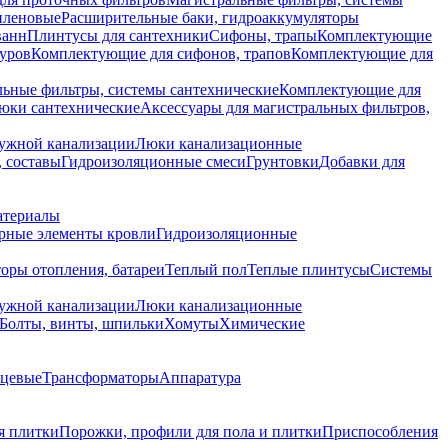
иленовые
Расширительные баки, гидроаккумуляторы
ванн
Плинтусы для сантехники
Сифоны, трапы
Комплектующие
уров
Комплектующие для сифонов, трапов
Комплектующие для
ьные фильтры, системы сантехнические
Комплектующие для
юки сантехнические
Аксессуары для магистральных фильтров,
ружной канализации
Люки канализационные
 составы
Гидроизоляционные смеси
Грунтовки
Добавки для
атериалы
рные элементы кровли
Гидроизоляционные
оры отопления, батареи
Теплый пол
Теплые плинтусы
Системы
ружной канализации
Люки канализационные
Болты, винты, шпильки
Хомуты
Химические
нцевые
Трансформаторы
Аппаратура
я плитки
Порожки, профили для пола и плитки
Приспособления