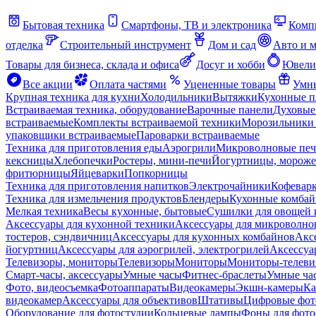
Бытовая техника
Смартфоны, ТВ и электроника
Комп
отделка
Строительный инструмент
Дом и сад
Авто и 
Товары для бизнеса, склада и офиса
Досуг и хобби
Ювели
Все акции
Оплата частями
Уцененные товары
Умны
Крупная техника для кухни
Холодильники
Вытяжки
Кухонные 
Встраиваемая техника, оборудование
Варочные панели
Духовые
встраиваемые
Комплекты встраиваемой техники
Морозильники 
упаковщики встраиваемые
Пароварки встраиваемые
Техника для приготовления еды
Аэрогрили
Микроволновые пе
кексницы
Хлебопечки
Ростеры, мини-печи
Йогуртницы, морож
фритюрницы
Яйцеварки
Попкорницы
Техника для приготовления напитков
Электрочайники
Кофевар
Техника для измельчения продуктов
Блендеры
Кухонные комбай
Мелкая техника
Весы кухонные, бытовые
Сушилки для овощей 
Аксессуары для кухонной техники
Аксессуары для микроволно
тостеров, сэндвичниц
Аксессуары для кухонных комбайнов
Акс
йогуртниц
Аксессуары для аэрогрилей, электрогрилей
Аксессуа
Телевизоры, мониторы
Телевизоры
Мониторы
Мониторы-телеви
Смарт-часы, аксессуары
Умные часы
Фитнес-браслеты
Умные ча
Фото, видеосъемка
Фотоаппараты
Видеокамеры
Экшн-камеры
Ка
видеокамер
Аксессуары для объективов
Штативы
Цифровые фот
Оборудование для фотостудии
Кольцевые лампы
Фоны для фото