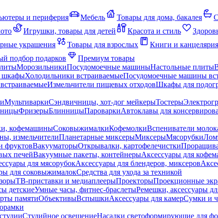
ьютеры и периферия
Мебель
Товары для дома, бакалея
С
мото
Игрушки, товары для детей
Красота и стиль
Здоров
рные украшения
Товары для взрослых
Книги и канцеляри
й подбор подарков
Премиум товары
плиты
Морозильники
Посудомоечные машины
Настольные плиты
 шкафы
Холодильники встраиваемые
Посудомоечные машины вс
встраиваемые
Измельчители пищевых отходов
Шкафы для подогр
чи
Мультиварки
Сэндвичницы, хот-дог мейкеры
Тостеры
Электрог
еницы
Фризеры
Блинницы
Пароварки
Автоклавы для консервиров
ки, кофемашины
Соковыжималки
Кофемолки
Вспениватели молок
ны, измельчители
Планетарные миксеры
Миксеры
Мясорубки
Лом
и фруктов
Вакууматоры
Открывалки, картофелечистки
Проращива
вых печей
Вакуумные пакеты, контейнеры
Аксессуары для кофе
ессуары для мясорубок
Аксессуары для блендеров, миксеров
Аксе
ры для соковыжималок
Средства для ухода за техникой
зоры
ТВ-приставки и медиаплееры
Проекторы
Проекционные эк
сы детские
Умные часы, фитнес-браслеты
Ремешки, аксессуары дл
рты памяти
Объективы
Вспышки
Аксессуары для камер
Сумки и ч
орамки
студии
Студийное освещение
Насадки светоформирующие для фо