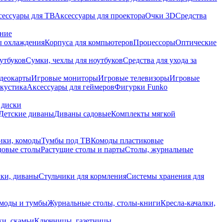
сессуары для ТВ
Аксессуары для проектора
Очки 3D
Средства
ание
 охлаждения
Корпуса для компьютеров
Процессоры
Оптические
утбуков
Сумки, чехлы для ноутбуков
Средства для ухода за
деокарты
Игровые мониторы
Игровые телевизоры
Игровые
акустика
Аксессуары для геймеров
Фигурки Funko
 диски
Детские диваны
Диваны садовые
Комплекты мягкой
ики, комоды
Тумбы под ТВ
Комоды пластиковые
довые столы
Растущие столы и парты
Столы, журнальные
ки, диваны
Стульчики для кормления
Системы хранения для
моды и тумбы
Журнальные столы, столы-книги
Кресла-качалки,
ки, скамьи
Ключницы, газетницы