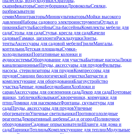
пылесосы, воздуходувки
Аэраторы,
скарификаторы
Снегоуборщики
Дровоколы
Сеялки,
разбрасыватели
семян
Минитракторы
Миникультиваторы
Мойки высокого
давления
Наборы садового электроинструмента
Отдых и
пикник
Батуты
Бассейны
Спа-бассейны
Комплекты мебели для
сада
Столы для сада
Стулья, кресла для сада
Качели
садовые
Гамаки, шезлонги
Раскладушки
Зонты,
тенты
Аксессуары для садовой мебели
Грили
Мангалы,
коптильни
Детская площадка
Сумки-
холодильники
Портативные колонки и
аудиосистемы
Оборудование для участка
Бытовые насосы
Люки
канализационные
Пруды, аксессуары для прудов
Фильтры,
насосы, стерилизаторы для прудов
Компрессоры для
прудов
Станции биологической очистки
Запчасти и
комплектующие для оборудования
Благоустройство
участка
Дачные дома
Беседки
Бани
Хозблоки и
сараи
Аксессуары для озеленения сада
Декор для сада
Почтовые
ящики, таблички
Козырьки
Скворечники, кормушки для
птиц
Домики для насекомых
Фонтаны, скульптуры для
сада
Пруды, аксессуары для прудов
Уличные
обогреватели
Уличные светильники
Противогололедные
реагенты
Декоративный щебень
Сад и огород
Поливочное
оборудование
Садовые опрыскиватели
Шланги для дома и
сада
Парники
Теплицы
Комплектующие для теплиц
Модульные