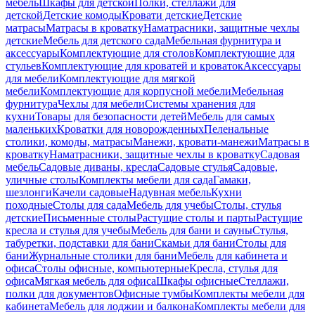
мебель
Шкафы для детской
Полки, стеллажи для
детской
Детские комоды
Кровати детские
Детские
матрасы
Матрасы в кроватку
Наматрасники, защитные чехлы
детские
Мебель для детского сада
Мебельная фурнитура и
аксессуары
Комплектующие для столов
Комплектующие для
стульев
Комплектующие для кроватей и кроваток
Аксессуары
для мебели
Комплектующие для мягкой
мебели
Комплектующие для корпусной мебели
Мебельная
фурнитура
Чехлы для мебели
Системы хранения для
кухни
Товары для безопасности детей
Мебель для самых
маленьких
Кроватки для новорожденных
Пеленальные
столики, комоды, матрасы
Манежи, кровати-манежи
Матрасы в
кроватку
Наматрасники, защитные чехлы в кроватку
Садовая
мебель
Садовые диваны, кресла
Садовые стулья
Садовые,
уличные столы
Комплекты мебели для сада
Гамаки,
шезлонги
Качели садовые
Надувная мебель
Кухни
походные
Столы для сада
Мебель для учебы
Столы, стулья
детские
Письменные столы
Растущие столы и парты
Растущие
кресла и стулья для учебы
Мебель для бани и сауны
Стулья,
табуретки, подставки для бани
Скамьи для бани
Столы для
бани
Журнальные столики для бани
Мебель для кабинета и
офиса
Столы офисные, компьютерные
Кресла, стулья для
офиса
Мягкая мебель для офиса
Шкафы офисные
Стеллажи,
полки для документов
Офисные тумбы
Комплекты мебели для
кабинета
Мебель для лоджии и балкона
Комплекты мебели для