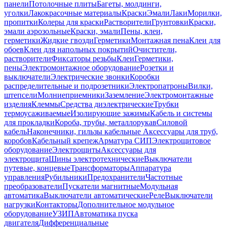
панели
Потолочные плиты
Багеты, молдинги,
уголки
Лакокрасочные материалы
Краски
Эмали
Лаки
Морилки,
пропитки
Колеры для краски
Растворители
Грунтовки
Краски,
эмали аэрозольные
Краски, эмали
Пены, клеи,
герметики
Жидкие гвозди
Герметики
Монтажная пена
Клеи для
обоев
Клеи для напольных покрытий
Очистители,
растворители
Фиксаторы резьбы
Клеи
Герметики,
пены
Электромонтажное оборудование
Розетки и
выключатели
Электрические звонки
Коробки
распределительные и подрозетники
Электропатроны
Вилки,
штепсели
Молниеприемники
Заземление
Электромонтажные
изделия
Клеммы
Средства диэлектрические
Трубки
термоусаживаемые
Изолирующие зажимы
Кабель и системы
для прокладки
Короба, трубы, металлорукав
Силовой
кабель
Наконечники, гильзы кабельные
Аксессуары для труб,
коробов
Кабельный крепеж
Арматура СИП
Электрощитовое
оборудование
Электрощиты
Аксессуары для
электрощита
Шины электротехнические
Выключатели
путевые, концевые
Трансформаторы
Аппаратура
управления
Рубильники
Предохранители
Частотные
преобразователи
Пускатели магнитные
Модульная
автоматика
Выключатели автоматические
Реле
Выключатели
нагрузки
Контакторы
Дополнительное модульное
оборудование
УЗИП
Автоматика пуска
двигателя
Дифференциальные