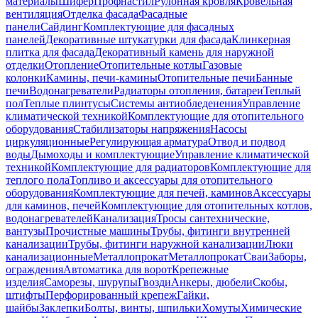
материалы
Шифер
Профнастил
Рулонная кровля
Кровельная
вентиляция
Отделка фасада
Фасадные
панели
Сайдинг
Комплектующие для фасадных
панелей
Декоративные штукатурки для фасада
Клинкерная
плитка для фасада
Декоративный камень для наружной
отделки
Отопление
Отопительные котлы
Газовые
колонки
Камины, печи-камины
Отопительные печи
Банные
печи
Водонагреватели
Радиаторы отопления, батареи
Теплый
пол
Теплые плинтусы
Системы антиобледенения
Управление
климатической техникой
Комплектующие для отопительного
оборудования
Стабилизаторы напряжения
Насосы
циркуляционные
Регулирующая арматура
Отвод и подвод
воды
Дымоходы и комплектующие
Управление климатической
техникой
Комплектующие для радиаторов
Комплектующие для
теплого пола
Топливо и аксессуары для отопительного
оборудования
Комплектующие для печей, каминов
Аксессуары
для каминов, печей
Комплектующие для отопительных котлов,
водонагревателей
Канализация
Тросы сантехнические,
вантузы
Прочистные машины
Трубы, фитинги внутренней
канализации
Трубы, фитинги наружной канализации
Люки
канализационные
Металлопрокат
Металлопрокат
Сваи
Заборы,
ограждения
Автоматика для ворот
Крепежные
изделия
Саморезы, шурупы
Гвозди
Анкеры, дюбели
Скобы,
штифты
Перфорированный крепеж
Гайки,
шайбы
Заклепки
Болты, винты, шпильки
Хомуты
Химические