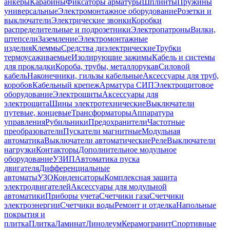
анкеры
Карабины
Фиксаторы арматуры
Шплинты
Пружины
универсальные
Электромонтажное оборудование
Розетки и
выключатели
Электрические звонки
Коробки
распределительные и подрозетники
Электропатроны
Вилки,
штепсели
Заземление
Электромонтажные
изделия
Клеммы
Средства диэлектрические
Трубки
термоусаживаемые
Изолирующие зажимы
Кабель и системы
для прокладки
Короба, трубы, металлорукав
Силовой
кабель
Наконечники, гильзы кабельные
Аксессуары для труб,
коробов
Кабельный крепеж
Арматура СИП
Электрощитовое
оборудование
Электрощиты
Аксессуары для
электрощита
Шины электротехнические
Выключатели
путевые, концевые
Трансформаторы
Аппаратура
управления
Рубильники
Предохранители
Частотные
преобразователи
Пускатели магнитные
Модульная
автоматика
Выключатели автоматические
Реле
Выключатели
нагрузки
Контакторы
Дополнительное модульное
оборудование
УЗИП
Автоматика пуска
двигателя
Дифференциальные
автоматы
УЗО
Конденсаторы
Комплексная защита
электродвигателей
Аксессуары для модульной
автоматики
Приборы учета
Счетчики газа
Счетчики
электроэнергии
Счетчики воды
Ремонт и отделка
Напольные
покрытия и
плитка
Плитка
Ламинат
Линолеум
Керамогранит
Спортивные