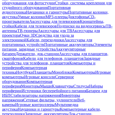
оборудования для фотостудии
Стойки, системы крепления для
студийного оборудования
Портативная
аудиотехника
Наушники и гарнитуры
Портативные колонки,
акустика
Умные колонки
MP3-плееры
Диктофоны
CD-
проигрыватели
Аксессуары для телевизоров
Кронштейны,
стойки
Кабели для телевизоров
Подписки на видеосервисы
ТВ-
антенны
ТВ-тюнеры
Аксессуары для ТВ
Аксессуары для
проектора
Очки 3D
Средства для ухода за
электроникой
Кабели, переходники
Аксессуары для
портативных устройств
Портативные аккумуляторы
Элементы
питания, зарядные устройства
Аккумуляторные
батареи
Держатели, док-станции
Аксессуары для планшетов,
смартфонов
Кабели для телефонов, планшетов
Зарядные
устройства для телефонов, планшетов
Компьютеры и
периферия
Компьютерная
техника
Ноутбуки
Планшеты
Моноблоки
Компьютеры
Игровые
компьютеры
Игровые консоли
Серверное
оборудование
Компьютерная
периферия
Мониторы
Мыши
Клавиатуры
Стилусы
Наборы
периферии
Источники бесперебойного питания
Батареи для
ИБП
Стабилизаторы напряжения
Инверторы
напряжения
Сетевые фильтры, удлинители
Веб-
камеры
Игровые контроллеры
Мультимедиа
акустика
Наушники и гарнитуры
Компьютерные кабели,
переходники
Зарядные, аккумуляторы
Док-станции,