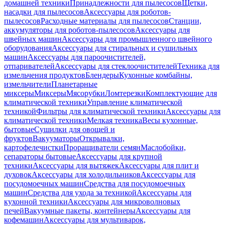
домашней техники
Принадлежности для пылесосов
Щетки,
насадки для пылесосов
Аксессуары для роботов-
пылесосов
Расходные материалы для пылесосов
Станции,
аккумуляторы для роботов-пылесосов
Аксессуары для
швейных машин
Аксессуары для промышленного швейного
оборудования
Аксессуары для стиральных и сушильных
машин
Аксессуары для пароочистителей,
отпаривателей
Аксессуары для стеклоочистителей
Техника для
измельчения продуктов
Блендеры
Кухонные комбайны,
измельчители
Планетарные
миксеры
Миксеры
Мясорубки
Ломтерезки
Комплектующие для
климатической техники
Управление климатической
техникой
Фильтры для климатической техники
Аксессуары для
климатической техники
Мелкая техника
Весы кухонные,
бытовые
Сушилки для овощей и
фруктов
Вакууматоры
Открывалки,
картофелечистки
Проращиватели семян
Маслобойки,
сепараторы бытовые
Аксессуары для крупной
техники
Аксессуары для вытяжек
Аксессуары для плит и
духовок
Аксессуары для холодильников
Аксессуары для
посудомоечных машин
Средства для посудомоечных
машин
Средства для ухода за техникой
Аксессуары для
кухонной техники
Аксессуары для микроволновых
печей
Вакуумные пакеты, контейнеры
Аксессуары для
кофемашин
Аксессуары для мультиварок,