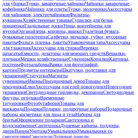
для уборки
Турки, заварочные чайники
Чайники заварочные,
кофейники
Чайники для плиты
Турки, молочники
Аксессуары
для чайников, электрочайников
Фильтры-
кувшины
Хозяйственные товары
Сушилки для белья,
прищепки
Гладильные доски
Урны, контейнеры для
мусора
Органайзеры, корзины, ящики
Туалетная бумага,
бумажные полотенца
Салфетки, мочалки, губки, мусорные
пакеты
Фольга, пленка, пакеты
Упаковочная тара
Аксессуары
для глажения
Аксессуары для стирки
Веревки,
шпагаты
Емкости, дозаторы для моющих средств
Вешалки-
плечики
Мешки хозяйственные
Сувениры
Копилки
Картины,
постеры
Фотоальбомы
Рамки для фотографий,
картин
Предметы интерьера
Шкатулки, подставки для
украшений
Статуэтки
Магниты
сувенирные
Иконы
Праздничный декор
Товары для
праздника
Елки
Аксессуары для елей новогодних
Новогодние
украшения
Светодиодные гирлянды, декорации
Светодиодные
фигуры, игрушки
Временные
татуировки
Фотобутафория
Товары для
маскарада
Подарки
Подарки, подарочные наборы
Подарочные
наборы косметики для лица и тела
Наборы для
бритья
Оформление подарков
Сантехника и
водоснабжение
Сантехника
Душевые кабины, поддоны,
двери
Ванны
Унитазы
Умывальники
Умывальники со
смесителями
Смесители
Душевые панели,