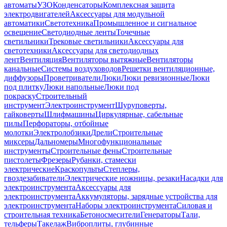
автоматы
УЗО
Конденсаторы
Комплексная защита
электродвигателей
Аксессуары для модульной
автоматики
Светотехника
Промышленное и сигнальное
освещение
Светодиодные ленты
Точечные
светильники
Трековые светильники
Аксессуары для
светотехники
Аксессуары для светодиодных
лент
Вентиляция
Вентиляторы вытяжные
Вентиляторы
канальные
Системы воздуховодов
Решетки вентиляционные,
диффузоры
Проветриватели
Люки
Люки ревизионные
Люки
под плитку
Люки напольные
Люки под
покраску
Строительный
инструмент
Электроинструмент
Шуруповерты,
гайковерты
Шлифмашины
Циркулярные, сабельные
пилы
Перфораторы, отбойные
молотки
Электролобзики
Дрели
Строительные
миксеры
Дальномеры
Многофункциональные
инструменты
Строительные фены
Строительные
пистолеты
Фрезеры
Рубанки, стамески
электрические
Краскопульты
Степлеры,
гвоздезабиватели
Электрические ножницы, резаки
Насадки для
электроинструмента
Аксессуары для
электроинструмента
Аккумуляторы, зарядные устройства для
электроинструмента
Наборы электроинструмента
Силовая и
строительная техника
Бетоносмесители
Генераторы
Тали,
тельферы
Такелаж
Виброплиты, глубинные