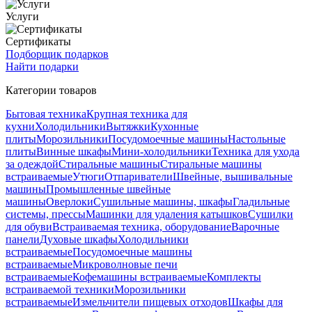
Услуги
Сертификаты
Подборщик подарков
Найти подарки
Категории товаров
Бытовая техника
Крупная техника для
кухни
Холодильники
Вытяжки
Кухонные
плиты
Морозильники
Посудомоечные машины
Настольные
плиты
Винные шкафы
Мини-холодильники
Техника для ухода
за одеждой
Стиральные машины
Стиральные машины
встраиваемые
Утюги
Отпариватели
Швейные, вышивальные
машины
Промышленные швейные
машины
Оверлоки
Сушильные машины, шкафы
Гладильные
системы, прессы
Машинки для удаления катышков
Сушилки
для обуви
Встраиваемая техника, оборудование
Варочные
панели
Духовые шкафы
Холодильники
встраиваемые
Посудомоечные машины
встраиваемые
Микроволновые печи
встраиваемые
Кофемашины встраиваемые
Комплекты
встраиваемой техники
Морозильники
встраиваемые
Измельчители пищевых отходов
Шкафы для