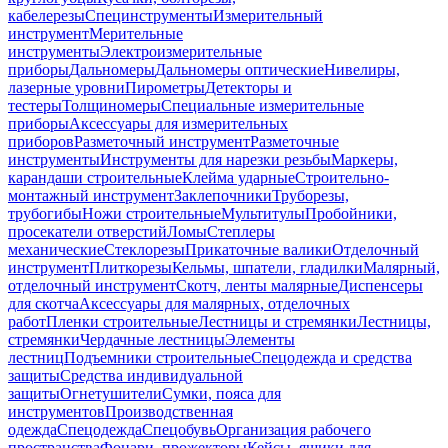
кабелерезы
Специнструменты
Измерительный
инструмент
Мерительные
инструменты
Электроизмерительные
приборы
Дальномеры
Дальномеры оптические
Нивелиры,
лазерные уровни
Пирометры
Детекторы и
тестеры
Толщиномеры
Специальные измерительные
приборы
Аксессуары для измерительных
приборов
Разметочный инструмент
Разметочные
инструменты
Инструменты для нарезки резьбы
Маркеры,
карандаши строительные
Клейма ударные
Строительно-
монтажный инструмент
Заклепочники
Труборезы,
трубогибы
Ножи строительные
Мультитулы
Пробойники,
просекатели отверстий
Ломы
Степлеры
механические
Стеклорезы
Прикаточные валики
Отделочный
инструмент
Плиткорезы
Кельмы, шпатели, гладилки
Малярный,
отделочный инструмент
Скотч, ленты малярные
Диспенсеры
для скотча
Аксессуары для малярных, отделочных
работ
Пленки строительные
Лестницы и стремянки
Лестницы,
стремянки
Чердачные лестницы
Элементы
лестниц
Подъемники строительные
Спецодежда и средства
защиты
Средства индивидуальной
защиты
Огнетушители
Сумки, пояса для
инструментов
Производственная
одежда
Спецодежда
Спецобувь
Организация рабочего
пространства
Фонари, прожекторы
Кейсы, ящики для