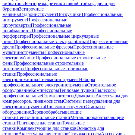
вибраторы
Бензорезы, резчики швов
Стойки, дрели для
бурения
Затирочные
машины
Гидроинструмент
Погрузчики
Профессиональный
инструмент
Профессиональные
шуруповерты
Профессиональные
шлифмашины
Профессиональные
перфораторы
Профессиональные циркулярные
пилы
Профессиональные электролобзики
Профессиональные
дрели
Профессиональные фрезеры
Профессиональные
мультиинструменты
Профессиональные
электрорубанки
Профессиональные строительные
фены
Профессиональные строительные
пистолеты
Профессиональные точильные
станки
Профессиональные
электроножницы
Пневмоинструмент
Наборы
профессионального электроинструмента
Строительное
оборудование
Компрессоры
Тепловые пушки
Пылесосы
профессиональные
Стружкоотсосы
Домкраты
Аксессуары для
компрессоров, пневмосистем
Системы пылеудаления для
электроинструмента
Пневмоинструмент
Станки и
оборудование
Деревообрабатывающие
станки
Ленточнопильные станки
Металлообрабатывающие
станки
Плиткорезные станки
Точильные
станки
Комплектующие для станков
Оснастка для
станков
Аксессуары для станков
Стружкоотсосы
Аксессуары