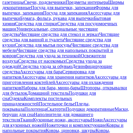
газетницы
Свечи, подсвечники
Предметы интерьера
Ширмы
декоративные
Посуда для выпечки, запекания
Формы для
выпечки, запекания
Посуда для запекания
Аксессуары для
выпечки
Бумага, фольга, рукава для выпечки
Бытовая
химия
Средства для стирки
Средства для посудомоечных
машин
Универсальные, специальные чистящие
средства
Чистящие средства для стекол и зеркал
Чистящие
средства для ванной и туалета
Чистящие средства для
кухни
Средства для мытья посуды
Чистящие средства для
мебели
Чистящие средства для напольных покрытий и
ковров
Средства для ухода за техникой
Освежители
воздуха
Средства от насекомых
Средства ухода за
одеждой
Средства ухода за обувью
Дезинфицирующие
средства
Аксессуары для бара
Сервировка для
напитков
Аксессуары для хранения напитков
Аксессуары для
приготовления коктейлей
Аксессуары для охлаждения
напитков
Наборы для бара, мини-бары
Штопоры, открывалки
для бутылок
Домашний текстиль
Подушки для
сна
Одеяла
Комплекты постельных
принадлежностей
Постельное белье
Пледы,
покрывала
Полотенца
Скатерти
Подушки декоративные
Маски,
беруши для сна
Наполнители для домашнего
текстиля
Ткани
Кухонные ножи, аксессуары
Ножи
Аксессуары
для кухонных ножей
Ножеточки и комплектующие
Ковры и
напольные покрытия
Ковры, циновки, шкуры
Ковры,