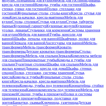
модули
Столешницы для кухни
Мебель для гостиной
Диваны,
кресла для гостиной
Комоды, тумбы для гостиной
Шкафы,
стенки, горки для гостиной
Полки, стеллажи для
гостиной
Журнальные столы, столы-книги
Кресла, стулья для
дома
Кресла-качалки, кресла-маятники
Мебель для
кухни
Столы, столики
Стулья для кухни
Стулья, табуреты
барные
Кухонный гарнитур
Кухонные модули
Кухонные
уголки, диваны
Стульчики для кормления
Системы хранения
для кухни
Мебель для ванной
Тумбы, консоли для
ванной
Шкафы, пеналы для ванной
Шкафчики, полки для
ванной
Зеркала для ванной
Аксессуары для ванной
Мебель-
трансформер
Мебель-трансформер
Кровати-
трансформеры
Детские кроватки-трансформеры
Столы-
трансформеры
Мебель для спальни
Зеркала
Комплекты мебели
для спальни
Прикроватные тумбы
Комоды и тумбы для
спальни
Туалетные столики
Шкафы для спальни
Мебель для
жилых комнат
Диваны, кресла для дома
Шкафы, стенки,
секции
Полки, стеллажи, системы хранения
Стулья,
кресла
Комоды и тумбы
Журнальные столы, столы-
книги
Кресла-качалки, кресла-маятники
Мебель для
телевизора
Комоды, тумбы под телевизор
Кронштейны, стойки
для телевизора
Каминокомплекты под телевизор
Мебель для
прихожей
Секции, тумбы в прихожую
Полки и системы
хранения в прихожую
Вешалки, подставки для
зонтов
Банкетки, скамьи
Ключницы, газетницы
Детская