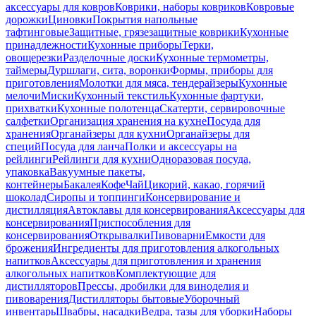
аксессуары для ковров
Коврики, наборы ковриков
Ковровые
дорожки
Циновки
Покрытия напольные
тафтинговые
Защитные, грязезащитные коврики
Кухонные
принадлежности
Кухонные приборы
Терки,
овощерезки
Разделочные доски
Кухонные термометры,
таймеры
Дуршлаги, сита, воронки
Формы, приборы для
приготовления
Молотки для мяса, тендерайзеры
Кухонные
мелочи
Миски
Кухонный текстиль
Кухонные фартуки,
прихватки
Кухонные полотенца
Скатерти, сервировочные
салфетки
Организация хранения на кухне
Посуда для
хранения
Органайзеры для кухни
Органайзеры для
специй
Посуда для ланча
Полки и аксессуары на
рейлинги
Рейлинги для кухни
Одноразовая посуда,
упаковка
Вакуумные пакеты,
контейнеры
Бакалея
Кофе
Чай
Цикорий, какао, горячий
шоколад
Сиропы и топпинги
Консервирование и
дистилляция
Автоклавы для консервирования
Аксессуары для
консервирования
Приспособления для
консервирования
Открывалки
Пивоварни
Емкости для
брожения
Ингредиенты для приготовления алкогольных
напитков
Аксессуары для приготовления и хранения
алкогольных напитков
Комплектующие для
дистилляторов
Прессы, дробилки для виноделия и
пивоварения
Дистилляторы бытовые
Уборочный
инвентарь
Швабры, насадки
Ведра, тазы для уборки
Наборы