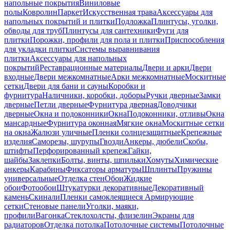
напольные покрытия
Виниловые
полы
Ковролин
Паркет
Искусственная трава
Аксессуары для
напольных покрытий и плитки
Подложка
Плинтусы, уголки,
обводы для труб
Плинтусы для сантехники
Фуги для
плитки
Порожки, профили для пола и плитки
Приспособления
для укладки плитки
Системы выравнивания
плитки
Аксессуары для напольных
покрытий
Реставрационные материалы
Двери и арки
Двери
входные
Двери межкомнатные
Арки межкомнатные
Москитные
сетки
Двери для бани и сауны
Коробки и
фурнитура
Наличники, коробки, доборы
Ручки дверные
Замки
дверные
Петли дверные
Фурнитура дверная
Доводчики
дверные
Окна и подоконники
Окна
Подоконники, отливы
Окна
мансардные
Фурнитура оконная
Мягкие окна
Москитные сетки
на окна
Жалюзи уличные
Пленки солнцезащитные
Крепежные
изделия
Саморезы, шурупы
Гвозди
Анкеры, дюбели
Скобы,
штифты
Перфорированный крепеж
Гайки,
шайбы
Заклепки
Болты, винты, шпильки
Хомуты
Химические
анкеры
Карабины
Фиксаторы арматуры
Шплинты
Пружины
универсальные
Отделка стен
Обои
Жидкие
обои
Фотообои
Штукатурки декоративные
Декоративный
камень
Скинали
Пленки самоклеящиеся
Армирующие
сетки
Стеновые панели
Уголки, маяки,
профили
Вагонка
Стеклохолсты, флизелин
Экраны для
радиаторов
Отделка потолка
Потолочные системы
Потолочные