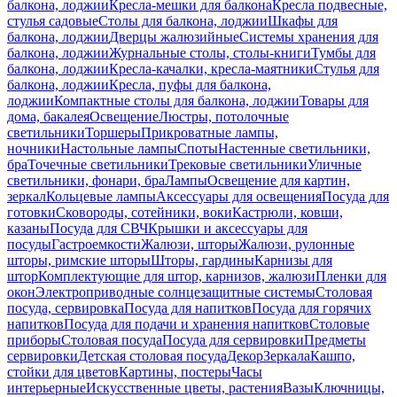
балкона, лоджии
Кресла-мешки для балкона
Кресла подвесные,
стулья садовые
Столы для балкона, лоджии
Шкафы для
балкона, лоджии
Дверцы жалюзийные
Системы хранения для
балкона, лоджии
Журнальные столы, столы-книги
Тумбы для
балкона, лоджии
Кресла-качалки, кресла-маятники
Стулья для
балкона, лоджии
Кресла, пуфы для балкона,
лоджии
Компактные столы для балкона, лоджии
Товары для
дома, бакалея
Освещение
Люстры, потолочные
светильники
Торшеры
Прикроватные лампы,
ночники
Настольные лампы
Споты
Настенные светильники,
бра
Точечные светильники
Трековые светильники
Уличные
светильники, фонари, бра
Лампы
Освещение для картин,
зеркал
Кольцевые лампы
Аксессуары для освещения
Посуда для
готовки
Сковороды, сотейники, воки
Кастрюли, ковши,
казаны
Посуда для СВЧ
Крышки и аксессуары для
посуды
Гастроемкости
Жалюзи, шторы
Жалюзи, рулонные
шторы, римские шторы
Шторы, гардины
Карнизы для
штор
Комплектующие для штор, карнизов, жалюзи
Пленки для
окон
Электроприводные солнцезащитные системы
Столовая
посуда, сервировка
Посуда для напитков
Посуда для горячих
напитков
Посуда для подачи и хранения напитков
Столовые
приборы
Столовая посуда
Посуда для сервировки
Предметы
сервировки
Детская столовая посуда
Декор
Зеркала
Кашпо,
стойки для цветов
Картины, постеры
Часы
интерьерные
Искусственные цветы, растения
Вазы
Ключницы,