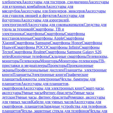
хлебопечек
Аксессуары для тостеров, сэндвичниц
Аксессуары
для кухонных комбайнов
Аксессуары для
мясорубок
Аксессуары для блендеров, миксеров
Аксессуары
для сушилок овощей и фруктов
Аксессуары для
йогуртниц
Аксессуары для аэрогрилей,
электрогрилей
Аксессуары для соковыжималок
Средства для
ухода за техникой
Смартфоны, ТВ и
электроника
Смартфоны
Смартфоны
Смартфоны
восстановленные
Смартфоны Apple
Смартфоны
Xiaomi
Смартфоны Samsung
Смартфоны Honor
Смартфоны
Huawei
Смартфоны POCO
Смартфоны Infinix
Смартфоны
Tecno
Смартфоны Realme
Смартфоны Samsung Galaxy S26
series
Кнопочные телефоны
Складные смартфоны
Телевизоры,
мониторы
Телевизоры
Мониторы
Мониторы-телевизоры
ТВ-
приставки и медиаплееры
Проекторы
Проекционные
экраны
Профессиональные дисплеи
Планшеты, электронные
книги
Планшеты
Электронные книги
Графические
планшеты
Блокноты электронные
Чехлы, бамперы для
планшетов
Аксессуары для планшетов,
смартфонов
Аксессуары для электронных книг
Смарт-часы,
аксессуары
Умные часы
Фитнес-браслеты
Умные часы
детские
Умные часы, фитнес-браслеты
Ремешки, аксессуары
для умных часов
Кабели для умных часов
Аксессуары для
смартфонов, планшетов
Зарядные устройства для телефонов,
планшетов
Чехлы, защитные стекла для телефонов
Чехлы для