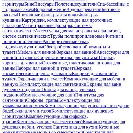
гарнитуры
Биде
Писсуары
Полотенцесушители
Спа-бассейны с
гидромассажем
Водоснабжение
Водонагреватели
Бытовые
насосы
Проточные фильтры для воды
Фильтры-
кувшины
Картриджи, комплектующие для проточных
фильтров
Магистральные фильтры, системы
сантехнические
Аксессуары для магистральных фильтров,
систем сантехнических
Трубы полипропиленовые
Фитинги
полипропиленовые
Расширительные баки,
гидроаккумуляторы
Обустройство ванной комнаты и
туалета
Мебель для ванной
Зеркала для ванной
Аксессуары для
ванной и туалета
Сиденья и чехлы для унитаза
Шторки,
карнизы для ванны
Стеклянные, пластиковые шторки для
ванны
Наборы для ванной и туалета
Зеркала
косметические
Сиденья для ванны
Коврики для ванной и
туалета
Экран-дверки в туалет
Комплектующие для мебели в
ванную
Комплектующие для сантехники
Экраны для ванн,
душевых поддонов
Опоры для ванн, душевых
поддонов
Комплектующие для ванн
Плинтусы для
сантехники
Сифоны, трапы
Комплектующие для
умывальников, моек
Комплектующие для унитазов, писсуаров,
биде
Бачки для унитазов
Комплектующие для душевых
гарнитуров
Комплектующие для сифонов,
трапов
Комплектующие для смесителей
Комплектующие для
душевых кабин, уголков
Сантехника для кухни
Кухонные
мойки
Кухонные мойки со смесителями
Смесители для