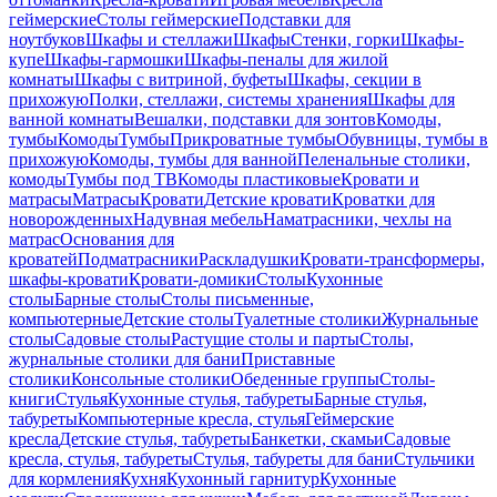
геймерские
Столы геймерские
Подставки для
ноутбуков
Шкафы и стеллажи
Шкафы
Стенки, горки
Шкафы-
купе
Шкафы-гармошки
Шкафы-пеналы для жилой
комнаты
Шкафы с витриной, буфеты
Шкафы, секции в
прихожую
Полки, стеллажи, системы хранения
Шкафы для
ванной комнаты
Вешалки, подставки для зонтов
Комоды,
тумбы
Комоды
Тумбы
Прикроватные тумбы
Обувницы, тумбы в
прихожую
Комоды, тумбы для ванной
Пеленальные столики,
комоды
Тумбы под ТВ
Комоды пластиковые
Кровати и
матрасы
Матрасы
Кровати
Детские кровати
Кроватки для
новорожденных
Надувная мебель
Наматрасники, чехлы на
матрас
Основания для
кроватей
Подматрасники
Раскладушки
Кровати-трансформеры,
шкафы-кровати
Кровати-домики
Столы
Кухонные
столы
Барные столы
Столы письменные,
компьютерные
Детские столы
Туалетные столики
Журнальные
столы
Садовые столы
Растущие столы и парты
Столы,
журнальные столики для бани
Приставные
столики
Консольные столики
Обеденные группы
Столы-
книги
Стулья
Кухонные стулья, табуреты
Барные стулья,
табуреты
Компьютерные кресла, стулья
Геймерские
кресла
Детские стулья, табуреты
Банкетки, скамьи
Садовые
кресла, стулья, табуреты
Стулья, табуреты для бани
Стульчики
для кормления
Кухня
Кухонный гарнитур
Кухонные