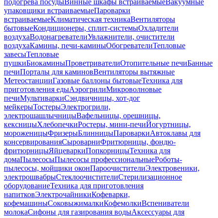
подогрева посуды
Винные шкафы встраиваемые
Вакуумные
упаковщики встраиваемые
Пароварки
встраиваемые
Климатическая техника
Вентиляторы
бытовые
Кондиционеры, сплит-системы
Охладители
воздуха
Водонагреватели
Увлажнители, очистители
воздуха
Камины, печи-камины
Обогреватели
Тепловые
завесы
Тепловые
пушки
Биокамины
Проветриватели
Отопительные печи
Банные
печи
Порталы для каминов
Вентиляторы вытяжные
Метеостанции
Газовые баллоны бытовые
Техника для
приготовления еды
Аэрогрили
Микроволновые
печи
Мультиварки
Сэндвичницы, хот-дог
мейкеры
Тостеры
Электрогрили,
электрошашлычницы
Вафельницы, орешницы,
кексницы
Хлебопечки
Ростеры, мини-печи
Йогуртницы,
мороженицы
Фризеры
Блинницы
Пароварки
Автоклавы для
консервирования
Сыроварни
Фритюрницы, фондю-
фритюрницы
Яйцеварки
Попкорницы
Техника для
дома
Пылесосы
Пылесосы профессиональные
Роботы-
пылесосы, мойщики окон
Пароочистители
Электровеники,
электрошвабры
Стеклоочистители
Стерилизационное
оборудование
Техника для приготовления
напитков
Электрочайники
Кофеварки,
кофемашины
Соковыжималки
Кофемолки
Вспениватели
молока
Сифоны для газирования воды
Аксессуары для