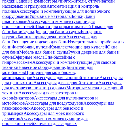
грядки
Садовые компостеры
Уничтожители, отпугиватели
насекомых и грызунов
Автоматизация и контроль
полива
Аксессуары и комплектующие для поливочного
оборудования
Укрывные материалы
Бочки, баки
пластиковые
Аксессуары и комплектующие для
опрыскивателей
Шланги для опрыскивателей
Товары для
бани
Бани
Сауны
Двери для бани и сауны
Бондарные
изделия
Банные принадлежности
Аксессуары для
бани
Оснащение и декор для бани
Измерительные приборы для
бани
Фитобочки, купели
Комплектующие для купелей
Окна
для бани
Мебель для бани и сауны
Ручки дверные для бани и
сауны
Эфирные масла
Спа-бассейны с
гидромассажем
Аксессуары и комплектующие для садовой
техники
Навесное оборудование
Двигатели для
мотоблоков
Прицепы для мотоблоков,
минитракторов
Аксессуары для газонной техники
Аксессуары
для цепных пил
Аксессуары для садовой техники
Аксессуары
для кусторезов, ножниц садовых
Моторные масла для садовой
техники
Аксессуары для аэратоторов и
скарификаторов
Аксессуары для культиваторов и
мотоблоков
Аксессуары для воздуходувок
Аксессуары для
газонокосилок
Аксессуары для бензокос и
триммеров
Аксессуары для моек высокого
давления
Аксессуары и комплектующие для
опрыскивателей
Запчасти для садовых