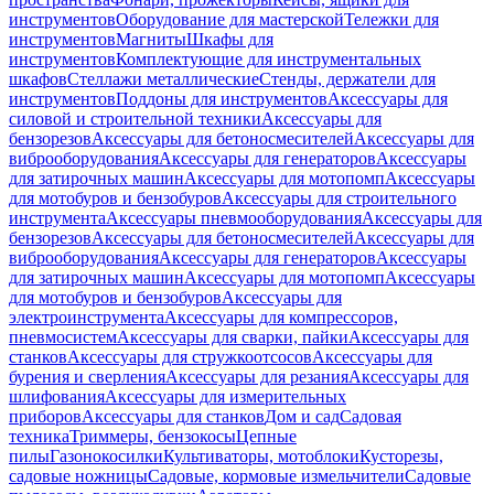
инструментов
Оборудование для мастерской
Тележки для
инструментов
Магниты
Шкафы для
инструментов
Комплектующие для инструментальных
шкафов
Стеллажи металлические
Стенды, держатели для
инструментов
Поддоны для инструментов
Аксессуары для
силовой и строительной техники
Аксессуары для
бензорезов
Аксессуары для бетоносмесителей
Аксессуары для
виброоборудования
Аксессуары для генераторов
Аксессуары
для затирочных машин
Аксессуары для мотопомп
Аксессуары
для мотобуров и бензобуров
Аксессуары для строительного
инструмента
Аксессуары пневмооборудования
Аксессуары для
бензорезов
Аксессуары для бетоносмесителей
Аксессуары для
виброоборудования
Аксессуары для генераторов
Аксессуары
для затирочных машин
Аксессуары для мотопомп
Аксессуары
для мотобуров и бензобуров
Аксессуары для
электроинструмента
Аксессуары для компрессоров,
пневмосистем
Аксессуары для сварки, пайки
Аксессуары для
станков
Аксессуары для стружкоотсосов
Аксессуары для
бурения и сверления
Аксессуары для резания
Аксессуары для
шлифования
Аксессуары для измерительных
приборов
Аксессуары для станков
Дом и сад
Садовая
техника
Триммеры, бензокосы
Цепные
пилы
Газонокосилки
Культиваторы, мотоблоки
Кусторезы,
садовые ножницы
Садовые, кормовые измельчители
Садовые