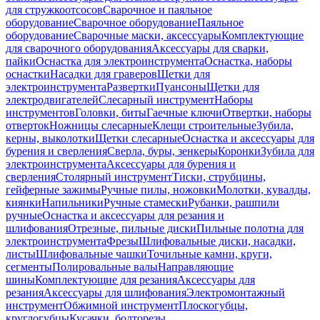
для стружкоотсосов
Сварочное и паяльное
оборудование
Сварочное оборудование
Паяльное
оборудование
Сварочные маски, аксессуары
Комплектующие
для сварочного оборудования
Аксессуары для сварки,
пайки
Оснастка для электроинструмента
Оснастка, наборы
оснастки
Насадки для граверов
Щетки для
электроинструмента
Развертки
Пуансоны
Щетки для
электродвигателей
Слесарный инструмент
Наборы
инструментов
Головки, биты
Гаечные ключи
Отвертки, наборы
отверток
Ножницы слесарные
Клещи строительные
Зубила,
керны, выколотки
Щетки слесарные
Оснастка и аксессуары для
бурения и сверления
Сверла, буры, зенкеры
Коронки
Зубила для
электроинструмента
Аксессуары для бурения и
сверления
Столярный инструмент
Тиски, струбцины,
гейферные зажимы
Ручные пилы, ножовки
Молотки, кувалды,
киянки
Напильники
Ручные стамески
Рубанки, рашпили
ручные
Оснастка и аксессуары для резания и
шлифования
Отрезные, пильные диски
Пильные полотна для
электроинструмента
Фрезы
Шлифовальные диски, насадки,
листы
Шлифовальные чашки
Точильные камни, круги,
сегменты
Полировальные валы
Направляющие
шины
Комплектующие для резания
Аксессуары для
резания
Аксессуары для шлифования
Электромонтажный
инструмент
Обжимной инструмент
Плоскогубцы,
круглогубцы
Кусачки, болторезы,