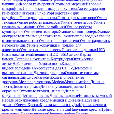
наушники
Кресла геймерские
Столы геймерские
Игровые
микрофоны
Игровая мультимедиа акустика
Аксессуары для
геймеров
Фигурки Funko Pop
Подставки для
ноутбуков
Светодиодные ленты
Лампы для мониторов
Умная
техника
Умные роботы-пылесосы
Умные телевизоры
Умные
стиральные машины
Умные чайники
Умные роботы
кулинарные
Умные вентиляторы
Умные кондиционеры
Умные
обогреватели
Умные увлажнители, очистители воздуха
Умные
отопительные котлы
Умные проветриватели
Умные радиочасы,
метеостанции
Умные кормушки и поилки для
животных
Умные напольные весы
Накопители данных
USB
Flash накопители
Внешние HDD, SSD диски
Карты
памяти
Сетевые накопители
Картридеры
Оптические
диски
Наблюдение и безопасность
Камеры
видеонаблюдения
Аксессуары для CCTV
Домофоны,
вызывные панели
Датчики для дома
Охранные системы,
сигнализации
Системы контроля и управления
доступом
Металлодетекторы
Мебель
Мягкая мебель
Диваны,
тахты
Диваны прямые
Диваны угловые
Диваны П-
образные
Кухонные уголки, диваны
Диваны
модульные
Детские диваны
Диваны садовые
Комплекты мягкой
мебели
Бескаркасные кресла-мешки и диваны
Надувные
диваны
Кресла
Кресла
Кресла-мешки и пуфы
Кресла-качалки,
кресла-маятники
Детские кресла, пуфы
Надувные кресла
Пуфы,
оттоманки
Кресла-кровати
Игровая мебель
Кресла