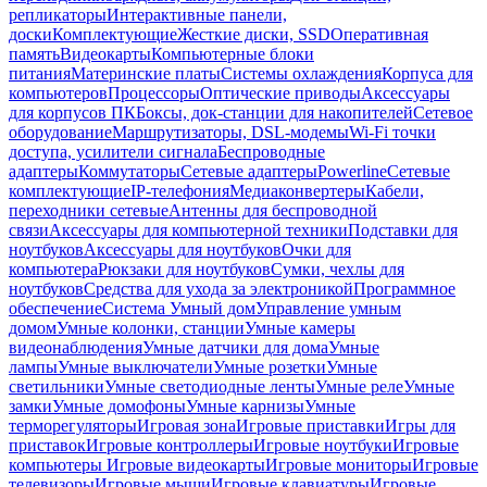
репликаторы
Интерактивные панели,
доски
Комплектующие
Жесткие диски, SSD
Оперативная
память
Видеокарты
Компьютерные блоки
питания
Материнские платы
Системы охлаждения
Корпуса для
компьютеров
Процессоры
Оптические приводы
Аксессуары
для корпусов ПК
Боксы, док-станции для накопителей
Сетевое
оборудование
Маршрутизаторы, DSL-модемы
Wi-Fi точки
доступа, усилители сигнала
Беспроводные
адаптеры
Коммутаторы
Сетевые адаптеры
Powerline
Сетевые
комплектующие
IP-телефония
Медиаконвертеры
Кабели,
переходники сетевые
Антенны для беспроводной
связи
Аксессуары для компьютерной техники
Подставки для
ноутбуков
Аксессуары для ноутбуков
Очки для
компьютера
Рюкзаки для ноутбуков
Сумки, чехлы для
ноутбуков
Средства для ухода за электроникой
Программное
обеспечение
Система Умный дом
Управление умным
домом
Умные колонки, станции
Умные камеры
видеонаблюдения
Умные датчики для дома
Умные
лампы
Умные выключатели
Умные розетки
Умные
светильники
Умные светодиодные ленты
Умные реле
Умные
замки
Умные домофоны
Умные карнизы
Умные
терморегуляторы
Игровая зона
Игровые приставки
Игры для
приставок
Игровые контроллеры
Игровые ноутбуки
Игровые
компьютеры
Игровые видеокарты
Игровые мониторы
Игровые
телевизоры
Игровые мыши
Игровые клавиатуры
Игровые