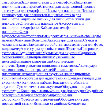
смартфонов
Защитные стекла для смартфонов
Защитные
пленки для смартфонов
Стилусы для смартфонов
Игровые
аксессуары для смартфонов
Чехлы для планшетов
Чехлы с
клавиатурой для планшетов
Защитные стекла для
планшетов
Защитные пленки для планшетов
Сумки для
планшетов
Стилусы для планшетов
Аксессуары для
планшетов, смартфонов
Кабели для телефонов,
планшетов
Фото,
видеосъемка
Фотоаппараты
Видеокамеры
Экшн-камеры
Карты
памяти
Объективы
Вспышки
Аксессуары для камер
Сумки и
чехлы для камер
Зарядные устройства, аккумуляторы для фото,
видеокамер
Аксессуары для объективов
Штативы
Цифровые
фоторамки
Аудиотехника
Мультимедиа акустика
Радиочасы,
метеостанции
Радиоприемники
Музыкальные
центры
Домашние кинотеатры
Акустические
системы
Проигрыватели виниловых пластинок
Аксессуары
для виниловых проигрывателей
Виниловые
пластинки
Инсталляционная акустика
Трансляционные
усилители
Аксессуары для аудиотехники
Комплектующие для
акустики
Акустические кабели
Подставки, стойки для
акустики
Сумки, чехлы для акустики
Оборудование для
фотостудии
Кольцевые лампы
Фоны для фотостудии
Студийное
освещение
Насадки светоформирующие для
фотостудии
Фотозонты, отражатели
Оборудование для
предметной съемки
Вспышки студийные
Комплекты