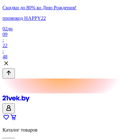
Скидки до 80% ко Дню Рождения!
промокод HAPPY22
02
дн
09
:
22
:
48
Каталог товаров