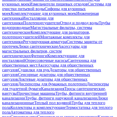
кухонных моек
Измельчители пищевых отходов
Системы для
очистки питьевой воды
Сифоны для кухонных
моек
Комплектующие для кухонных моек
Инженерная
сантехника
Инсталляции для
сантехники
Полотенцесушители
Отвод и подвод воды
Трубы
водопроводные
Магистральные фильтры, системы
сантехнические
Комплектующие для радиаторов,
полотенцесушителей
Монтажные комплекты для
сантехники
Регулирующая арматура
Системы защиты от
протечек
Люки сантехнические
Аксессуары для
магистральных фильтров, систем
сантехнических
Фитинги
Комплектующие для
инсталляций
Опрессовочные насосы
Сантехника для
общественных мест
Аксессуары для общественных
санузлов
Сушилки для рук
Дозаторы для общественных
санузлов
Сенсорные дозаторы для общественных
санузлов
Локтевые дозаторы для общественных
санузлов
Диспенсеры для бумажных полотенец
Диспенсеры
для туалетной бумаги
Канализация
Тросы сантехнические,
вантузы
Прочистные машины
Трубы, фитинги внутренней
канализации
Трубы, фитинги наружной канализации
Люки
канализационные
Теплый пол водяной
Трубы для теплого
пола
Коллекторы и комплектующие
Термостатика для теплого
пола
Автоматика для теплого
пола
Строительство
Строительные смеси и грунтовки
Клеевые