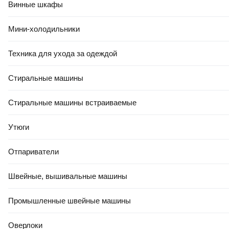
аромадиффузор
Винные шкафы
Назначение
Мини-холодильники
для дома, для офиса
Действие
Техника для ухода за одеждой
ароматизирующее
Стиральные машины
Цвет
зеленый
Стиральные машины встраиваемые
Палитра
жизненная энергия
Утюги
Коллекция
Aromatherapy (Breesal)
Отпариватели
Характеристики аромата
Швейные, вышивальные машины
Группа ароматов
Промышленные швейные машины
восточная, древесная
Ноты
Оверлоки