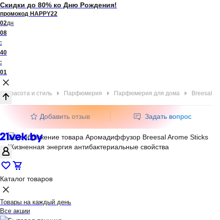
Скидки до 80% ко Дню Рождения!
промокод HAPPY22
02
дн
08
:
40
:
01
Красота и стиль
Парфюмерия
Парфюмерия для дома
Breesal
Добавить отзыв
Задать вопрос
Каталог товаров
Товары на каждый день
Все акции