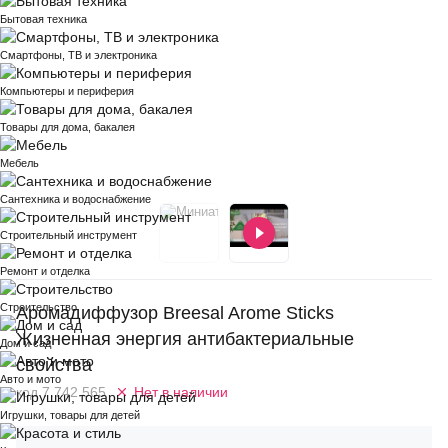
Бытовая техника
Смартфоны, ТВ и электроника
Компьютеры и периферия
Товары для дома, бакалея
Мебель
Сантехника и водоснабжение
Строительный инструмент
Ремонт и отделка
Строительство
Аромадиффузор Breesal Arome Sticks
Жизненная энергия антибактериальные
Дом и сад
свойства
Авто и мото
код 7.742.565
Нет в наличии
Игрушки, товары для детей