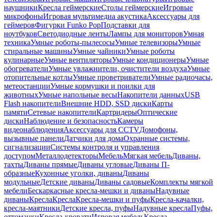
наушники
Кресла геймерские
Столы геймерские
Игровые
микрофоны
Игровая мультимедиа акустика
Аксессуары для
геймеров
Фигурки Funko Pop
Подставки для
ноутбуков
Светодиодные ленты
Лампы для мониторов
Умная
техника
Умные роботы-пылесосы
Умные телевизоры
Умные
стиральные машины
Умные чайники
Умные роботы
кулинарные
Умные вентиляторы
Умные кондиционеры
Умные
обогреватели
Умные увлажнители, очистители воздуха
Умные
отопительные котлы
Умные проветриватели
Умные радиочасы,
метеостанции
Умные кормушки и поилки для
животных
Умные напольные весы
Накопители данных
USB
Flash накопители
Внешние HDD, SSD диски
Карты
памяти
Сетевые накопители
Картридеры
Оптические
диски
Наблюдение и безопасность
Камеры
видеонаблюдения
Аксессуары для CCTV
Домофоны,
вызывные панели
Датчики для дома
Охранные системы,
сигнализации
Системы контроля и управления
доступом
Металлодетекторы
Мебель
Мягкая мебель
Диваны,
тахты
Диваны прямые
Диваны угловые
Диваны П-
образные
Кухонные уголки, диваны
Диваны
модульные
Детские диваны
Диваны садовые
Комплекты мягкой
мебели
Бескаркасные кресла-мешки и диваны
Надувные
диваны
Кресла
Кресла
Кресла-мешки и пуфы
Кресла-качалки,
кресла-маятники
Детские кресла, пуфы
Надувные кресла
Пуфы,
оттоманки
Кресла-кровати
Игровая мебель
Кресла