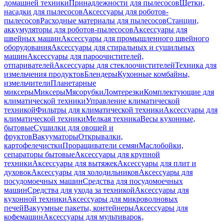
домашней техники
Принадлежности для пылесосов
Щетки,
насадки для пылесосов
Аксессуары для роботов-
пылесосов
Расходные материалы для пылесосов
Станции,
аккумуляторы для роботов-пылесосов
Аксессуары для
швейных машин
Аксессуары для промышленного швейного
оборудования
Аксессуары для стиральных и сушильных
машин
Аксессуары для пароочистителей,
отпаривателей
Аксессуары для стеклоочистителей
Техника для
измельчения продуктов
Блендеры
Кухонные комбайны,
измельчители
Планетарные
миксеры
Миксеры
Мясорубки
Ломтерезки
Комплектующие для
климатической техники
Управление климатической
техникой
Фильтры для климатической техники
Аксессуары для
климатической техники
Мелкая техника
Весы кухонные,
бытовые
Сушилки для овощей и
фруктов
Вакууматоры
Открывалки,
картофелечистки
Проращиватели семян
Маслобойки,
сепараторы бытовые
Аксессуары для крупной
техники
Аксессуары для вытяжек
Аксессуары для плит и
духовок
Аксессуары для холодильников
Аксессуары для
посудомоечных машин
Средства для посудомоечных
машин
Средства для ухода за техникой
Аксессуары для
кухонной техники
Аксессуары для микроволновых
печей
Вакуумные пакеты, контейнеры
Аксессуары для
кофемашин
Аксессуары для мультиварок,