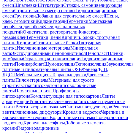
смеси
Шпатлевки
Штукатурки
Стяжки, самонивелирующие
смеси
Строительные смеси, составы
Гидроизоляционные
смеси
Грунтовки
Добавки для строительных смесей
Пены,
клеи, герметики
Жидкие гвозди
Герметики
Монтажная
пена
Клеи для обоев
Клеи для напольных
покрытий
Очистители, растворители
Фиксаторы
резьбы
Клеи
Герметики, пены
Кирпичи, блоки, тротуарная
плитка
Кирпичи
Строительные блоки
Тротуарная
плитка
Изоляционные материалы
Минеральная
вата
Экструдированный пенополистирол
Пенопласт
Пленки,
мембраны
Отражающая теплоизоляция
Гидроизоляционные
ленты
Поликарбонат
Шумоизоляция
Теплоизоляция
Звукоизоляц
плитные и пиломатериалы
Плиты OSB
Фанера
ДСП,
ЛДСП
Мебельные щиты
Террасные доски
Древесные
плиты
Пиломатериалы
Материалы для сухого
строительства
Гипсокартон
Гипсоволокнистые
листы
Цементные плиты
Профили для
гипсокартона
Комплектующие для гипсокартона
Ленты
армирующие
Уплотнительные ленты
Гипсовые и цементные
плиты
Вентиляторы вытяжные
Системы воздуховодов
Решетки
вентиляционные, диффузоры
Кровля и водосток
Черепица и
кровельные материалы
Водосточные системы
Поверхностный
водоотвод
Кровельные софиты
Доборные элементы
кровли
Гидроизоляционные