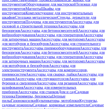
инструментов
Оборудование для мастерской
Тележки для
инструментов
Магниты
Шкафы для
инструментов
Комплектующие для инструментальных
шкафов
Стеллажи металлические
Стенды, держатели для
инструментов
Поддоны для инструментов
Аксессуары для
силовой и строительной техники
Аксессуары для
бензорезов
Аксессуары для бетоносмесителей
Аксессуары для
виброоборудования
Аксессуары для генераторов
Аксессуары
для затирочных машин
Аксессуары для мотопомп
Аксессуары
для мотобуров и бензобуров
Аксессуары для строительного
инструмента
Аксессуары пневмооборудования
Аксессуары для
бензорезов
Аксессуары для бетоносмесителей
Аксессуары для
виброоборудования
Аксессуары для генераторов
Аксессуары
для затирочных машин
Аксессуары для мотопомп
Аксессуары
для мотобуров и бензобуров
Аксессуары для
электроинструмента
Аксессуары для компрессоров,
пневмосистем
Аксессуары для сварки, пайки
Аксессуары для
станков
Аксессуары для стружкоотсосов
Аксессуары для
бурения и сверления
Аксессуары для резания
Аксессуары для
шлифования
Аксессуары для измерительных
приборов
Аксессуары для станков
Дом и сад
Садовая
техника
Триммеры, бензокосы
Цепные
пилы
Газонокосилки
Культиваторы, мотоблоки
Кусторезы,
садовые ножницы
Садовые, кормовые измельчители
Садовые