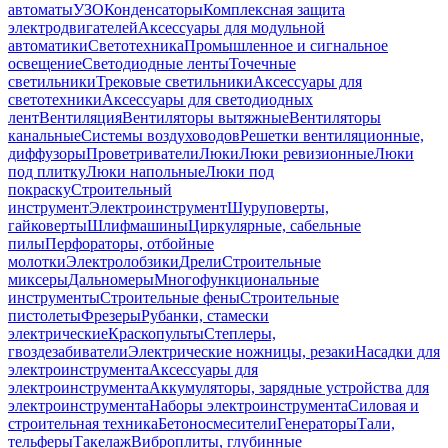
автоматы
УЗО
Конденсаторы
Комплексная защита
электродвигателей
Аксессуары для модульной
автоматики
Светотехника
Промышленное и сигнальное
освещение
Светодиодные ленты
Точечные
светильники
Трековые светильники
Аксессуары для
светотехники
Аксессуары для светодиодных
лент
Вентиляция
Вентиляторы вытяжные
Вентиляторы
канальные
Системы воздуховодов
Решетки вентиляционные,
диффузоры
Проветриватели
Люки
Люки ревизионные
Люки
под плитку
Люки напольные
Люки под
покраску
Строительный
инструмент
Электроинструмент
Шуруповерты,
гайковерты
Шлифмашины
Циркулярные, сабельные
пилы
Перфораторы, отбойные
молотки
Электролобзики
Дрели
Строительные
миксеры
Дальномеры
Многофункциональные
инструменты
Строительные фены
Строительные
пистолеты
Фрезеры
Рубанки, стамески
электрические
Краскопульты
Степлеры,
гвоздезабиватели
Электрические ножницы, резаки
Насадки для
электроинструмента
Аксессуары для
электроинструмента
Аккумуляторы, зарядные устройства для
электроинструмента
Наборы электроинструмента
Силовая и
строительная техника
Бетоносмесители
Генераторы
Тали,
тельферы
Такелаж
Виброплиты, глубинные