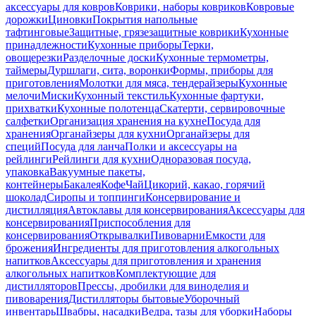
аксессуары для ковров
Коврики, наборы ковриков
Ковровые
дорожки
Циновки
Покрытия напольные
тафтинговые
Защитные, грязезащитные коврики
Кухонные
принадлежности
Кухонные приборы
Терки,
овощерезки
Разделочные доски
Кухонные термометры,
таймеры
Дуршлаги, сита, воронки
Формы, приборы для
приготовления
Молотки для мяса, тендерайзеры
Кухонные
мелочи
Миски
Кухонный текстиль
Кухонные фартуки,
прихватки
Кухонные полотенца
Скатерти, сервировочные
салфетки
Организация хранения на кухне
Посуда для
хранения
Органайзеры для кухни
Органайзеры для
специй
Посуда для ланча
Полки и аксессуары на
рейлинги
Рейлинги для кухни
Одноразовая посуда,
упаковка
Вакуумные пакеты,
контейнеры
Бакалея
Кофе
Чай
Цикорий, какао, горячий
шоколад
Сиропы и топпинги
Консервирование и
дистилляция
Автоклавы для консервирования
Аксессуары для
консервирования
Приспособления для
консервирования
Открывалки
Пивоварни
Емкости для
брожения
Ингредиенты для приготовления алкогольных
напитков
Аксессуары для приготовления и хранения
алкогольных напитков
Комплектующие для
дистилляторов
Прессы, дробилки для виноделия и
пивоварения
Дистилляторы бытовые
Уборочный
инвентарь
Швабры, насадки
Ведра, тазы для уборки
Наборы