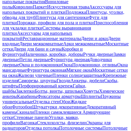
напольные покрытия
Виниловые
полы
Ковролин
Паркет
Искусственная трава
Аксессуары для
напольных покрытий и плитки
Подложка
Плинтусы, уголки,
обводы для труб
Плинтусы для сантехники
Фуги для
плитки
Порожки, профили для пола и плитки
Приспособления
для укладки плитки
Системы выравнивания
плитки
Аксессуары для напольных
покрытий
Реставрационные материалы
Двери и арки
Двери
входные
Двери межкомнатные
Арки межкомнатные
Москитные
сетки
Двери для бани и сауны
Коробки и
фурнитура
Наличники, коробки, доборы
Ручки дверные
Замки
дверные
Петли дверные
Фурнитура дверная
Доводчики
дверные
Окна и подоконники
Окна
Подоконники, отливы
Окна
мансардные
Фурнитура оконная
Мягкие окна
Москитные сетки
на окна
Жалюзи уличные
Пленки солнцезащитные
Крепежные
изделия
Саморезы, шурупы
Гвозди
Анкеры, дюбели
Скобы,
штифты
Перфорированный крепеж
Гайки,
шайбы
Заклепки
Болты, винты, шпильки
Хомуты
Химические
анкеры
Карабины
Фиксаторы арматуры
Шплинты
Пружины
универсальные
Отделка стен
Обои
Жидкие
обои
Фотообои
Штукатурки декоративные
Декоративный
камень
Скинали
Пленки самоклеящиеся
Армирующие
сетки
Стеновые панели
Уголки, маяки,
профили
Вагонка
Стеклохолсты, флизелин
Экраны для
радиаторов
Отделка потолка
Потолочные системы
Потолочные