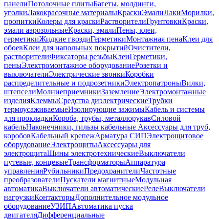
панели
Потолочные плиты
Багеты, молдинги,
уголки
Лакокрасочные материалы
Краски
Эмали
Лаки
Морилки,
пропитки
Колеры для краски
Растворители
Грунтовки
Краски,
эмали аэрозольные
Краски, эмали
Пены, клеи,
герметики
Жидкие гвозди
Герметики
Монтажная пена
Клеи для
обоев
Клеи для напольных покрытий
Очистители,
растворители
Фиксаторы резьбы
Клеи
Герметики,
пены
Электромонтажное оборудование
Розетки и
выключатели
Электрические звонки
Коробки
распределительные и подрозетники
Электропатроны
Вилки,
штепсели
Молниеприемники
Заземление
Электромонтажные
изделия
Клеммы
Средства диэлектрические
Трубки
термоусаживаемые
Изолирующие зажимы
Кабель и системы
для прокладки
Короба, трубы, металлорукав
Силовой
кабель
Наконечники, гильзы кабельные
Аксессуары для труб,
коробов
Кабельный крепеж
Арматура СИП
Электрощитовое
оборудование
Электрощиты
Аксессуары для
электрощита
Шины электротехнические
Выключатели
путевые, концевые
Трансформаторы
Аппаратура
управления
Рубильники
Предохранители
Частотные
преобразователи
Пускатели магнитные
Модульная
автоматика
Выключатели автоматические
Реле
Выключатели
нагрузки
Контакторы
Дополнительное модульное
оборудование
УЗИП
Автоматика пуска
двигателя
Дифференциальные