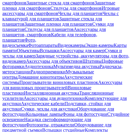
смартфонов
Защитные стекла для смартфонов
Защитные
пленки для смартфонов
Стилусы для смартфонов
Игровые
аксессуары для смартфонов
Чехлы для планшетов
Чехлы с
клавиатурой для планшетов
Защитные стекла для
планшетов
Защитные пленки для планшетов
Сумки для
планшетов
Стилусы для планшетов
Аксессуары для
планшетов, смартфонов
Кабели для телефонов,
планшетов
Фото,
видеосъемка
Фотоаппараты
Видеокамеры
Экшн-камеры
Карты
памяти
Объективы
Вспышки
Аксессуары для камер
Сумки и
чехлы для камер
Зарядные устройства, аккумуляторы для фото,
видеокамер
Аксессуары для объективов
Штативы
Цифровые
фоторамки
Аудиотехника
Мультимедиа акустика
Радиочасы,
метеостанции
Радиоприемники
Музыкальные
центры
Домашние кинотеатры
Акустические
системы
Проигрыватели виниловых пластинок
Аксессуары
для виниловых проигрывателей
Виниловые
пластинки
Инсталляционная акустика
Трансляционные
усилители
Аксессуары для аудиотехники
Комплектующие для
акустики
Акустические кабели
Подставки, стойки для
акустики
Сумки, чехлы для акустики
Оборудование для
фотостудии
Кольцевые лампы
Фоны для фотостудии
Студийное
освещение
Насадки светоформирующие для
фотостудии
Фотозонты, отражатели
Оборудование для
предметной съемки
Вспышки студийные
Комплекты