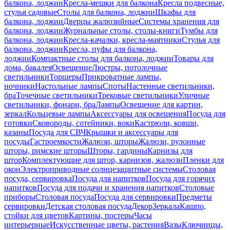
балкона, лоджии
Кресла-мешки для балкона
Кресла подвесные,
стулья садовые
Столы для балкона, лоджии
Шкафы для
балкона, лоджии
Дверцы жалюзийные
Системы хранения для
балкона, лоджии
Журнальные столы, столы-книги
Тумбы для
балкона, лоджии
Кресла-качалки, кресла-маятники
Стулья для
балкона, лоджии
Кресла, пуфы для балкона,
лоджии
Компактные столы для балкона, лоджии
Товары для
дома, бакалея
Освещение
Люстры, потолочные
светильники
Торшеры
Прикроватные лампы,
ночники
Настольные лампы
Споты
Настенные светильники,
бра
Точечные светильники
Трековые светильники
Уличные
светильники, фонари, бра
Лампы
Освещение для картин,
зеркал
Кольцевые лампы
Аксессуары для освещения
Посуда для
готовки
Сковороды, сотейники, воки
Кастрюли, ковши,
казаны
Посуда для СВЧ
Крышки и аксессуары для
посуды
Гастроемкости
Жалюзи, шторы
Жалюзи, рулонные
шторы, римские шторы
Шторы, гардины
Карнизы для
штор
Комплектующие для штор, карнизов, жалюзи
Пленки для
окон
Электроприводные солнцезащитные системы
Столовая
посуда, сервировка
Посуда для напитков
Посуда для горячих
напитков
Посуда для подачи и хранения напитков
Столовые
приборы
Столовая посуда
Посуда для сервировки
Предметы
сервировки
Детская столовая посуда
Декор
Зеркала
Кашпо,
стойки для цветов
Картины, постеры
Часы
интерьерные
Искусственные цветы, растения
Вазы
Ключницы,