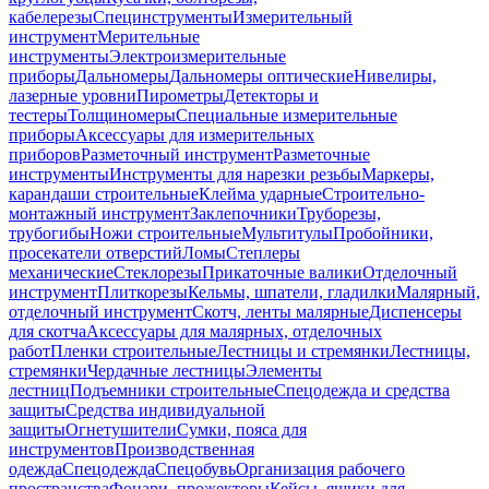
кабелерезы
Специнструменты
Измерительный
инструмент
Мерительные
инструменты
Электроизмерительные
приборы
Дальномеры
Дальномеры оптические
Нивелиры,
лазерные уровни
Пирометры
Детекторы и
тестеры
Толщиномеры
Специальные измерительные
приборы
Аксессуары для измерительных
приборов
Разметочный инструмент
Разметочные
инструменты
Инструменты для нарезки резьбы
Маркеры,
карандаши строительные
Клейма ударные
Строительно-
монтажный инструмент
Заклепочники
Труборезы,
трубогибы
Ножи строительные
Мультитулы
Пробойники,
просекатели отверстий
Ломы
Степлеры
механические
Стеклорезы
Прикаточные валики
Отделочный
инструмент
Плиткорезы
Кельмы, шпатели, гладилки
Малярный,
отделочный инструмент
Скотч, ленты малярные
Диспенсеры
для скотча
Аксессуары для малярных, отделочных
работ
Пленки строительные
Лестницы и стремянки
Лестницы,
стремянки
Чердачные лестницы
Элементы
лестниц
Подъемники строительные
Спецодежда и средства
защиты
Средства индивидуальной
защиты
Огнетушители
Сумки, пояса для
инструментов
Производственная
одежда
Спецодежда
Спецобувь
Организация рабочего
пространства
Фонари, прожекторы
Кейсы, ящики для