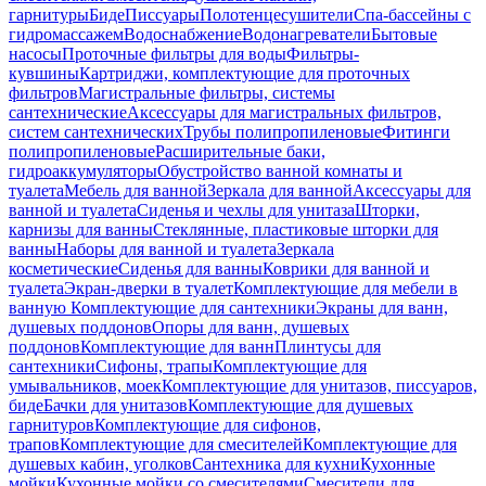
гарнитуры
Биде
Писсуары
Полотенцесушители
Спа-бассейны с
гидромассажем
Водоснабжение
Водонагреватели
Бытовые
насосы
Проточные фильтры для воды
Фильтры-
кувшины
Картриджи, комплектующие для проточных
фильтров
Магистральные фильтры, системы
сантехнические
Аксессуары для магистральных фильтров,
систем сантехнических
Трубы полипропиленовые
Фитинги
полипропиленовые
Расширительные баки,
гидроаккумуляторы
Обустройство ванной комнаты и
туалета
Мебель для ванной
Зеркала для ванной
Аксессуары для
ванной и туалета
Сиденья и чехлы для унитаза
Шторки,
карнизы для ванны
Стеклянные, пластиковые шторки для
ванны
Наборы для ванной и туалета
Зеркала
косметические
Сиденья для ванны
Коврики для ванной и
туалета
Экран-дверки в туалет
Комплектующие для мебели в
ванную
Комплектующие для сантехники
Экраны для ванн,
душевых поддонов
Опоры для ванн, душевых
поддонов
Комплектующие для ванн
Плинтусы для
сантехники
Сифоны, трапы
Комплектующие для
умывальников, моек
Комплектующие для унитазов, писсуаров,
биде
Бачки для унитазов
Комплектующие для душевых
гарнитуров
Комплектующие для сифонов,
трапов
Комплектующие для смесителей
Комплектующие для
душевых кабин, уголков
Сантехника для кухни
Кухонные
мойки
Кухонные мойки со смесителями
Смесители для