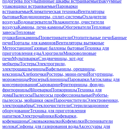
подогрева посуды
Винные шкафы встраиваемые
Вакуумные
упаковщики встраиваемые
Пароварки
встраиваемые
Климатическая техника
Вентиляторы
бытовые
Кондиционеры, сплит-системы
Охладители
воздуха
Водонагреватели
Увлажнители, очистители
воздуха
Камины, печи-камины
Обогреватели
Тепловые
завесы
Тепловые
пушки
Биокамины
Проветриватели
Отопительные печи
Банные
печи
Порталы для каминов
Вентиляторы вытяжные
Метеостанции
Газовые баллоны бытовые
Техника для
приготовления еды
Аэрогрили
Микроволновые
печи
Мультиварки
Сэндвичницы, хот-дог
мейкеры
Тостеры
Электрогрили,
электрошашлычницы
Вафельницы, орешницы,
кексницы
Хлебопечки
Ростеры, мини-печи
Йогуртницы,
мороженицы
Фризеры
Блинницы
Пароварки
Автоклавы для
консервирования
Сыроварни
Фритюрницы, фондю-
фритюрницы
Яйцеварки
Попкорницы
Техника для
дома
Пылесосы
Пылесосы профессиональные
Роботы-
пылесосы, мойщики окон
Пароочистители
Электровеники,
электрошвабры
Стеклоочистители
Стерилизационное
оборудование
Техника для приготовления
напитков
Электрочайники
Кофеварки,
кофемашины
Соковыжималки
Кофемолки
Вспениватели
молока
Сифоны для газирования воды
Аксессуары для