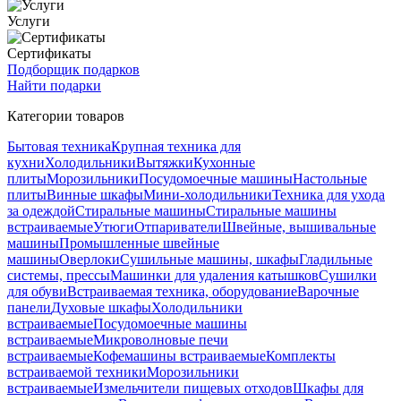
Услуги
Сертификаты
Подборщик подарков
Найти подарки
Категории товаров
Бытовая техника
Крупная техника для
кухни
Холодильники
Вытяжки
Кухонные
плиты
Морозильники
Посудомоечные машины
Настольные
плиты
Винные шкафы
Мини-холодильники
Техника для ухода
за одеждой
Стиральные машины
Стиральные машины
встраиваемые
Утюги
Отпариватели
Швейные, вышивальные
машины
Промышленные швейные
машины
Оверлоки
Сушильные машины, шкафы
Гладильные
системы, прессы
Машинки для удаления катышков
Сушилки
для обуви
Встраиваемая техника, оборудование
Варочные
панели
Духовые шкафы
Холодильники
встраиваемые
Посудомоечные машины
встраиваемые
Микроволновые печи
встраиваемые
Кофемашины встраиваемые
Комплекты
встраиваемой техники
Морозильники
встраиваемые
Измельчители пищевых отходов
Шкафы для