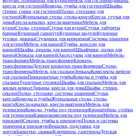
модули
Столешницы для кухни
Мебель для гостиной
Диваны,
кресла для гостиной
Комоды, тумбы для гостиной
Шкафы,
стенки, горки для гостиной
Полки, стеллажи для
гостиной
Журнальные столы, столы-книги
Кресла, стулья для
дома
Кресла-качалки, кресла-маятники
Мебель для
кухни
Столы, столики
Стулья для кухни
Стулья, табуреты
барные
Кухонный гарнитур
Кухонные модули
Кухонные
уголки, диваны
Стульчики для кормления
Системы хранения
для кухни
Мебель для ванной
Тумбы, консоли для
ванной
Шкафы, пеналы для ванной
Шкафчики, полки для
ванной
Зеркала для ванной
Аксессуары для ванной
Мебель-
трансформер
Мебель-трансформер
Кровати-
трансформеры
Детские кроватки-трансформеры
Столы-
трансформеры
Мебель для спальни
Зеркала
Комплекты мебели
для спальни
Прикроватные тумбы
Комоды и тумбы для
спальни
Туалетные столики
Шкафы для спальни
Мебель для
жилых комнат
Диваны, кресла для дома
Шкафы, стенки,
секции
Полки, стеллажи, системы хранения
Стулья,
кресла
Комоды и тумбы
Журнальные столы, столы-
книги
Кресла-качалки, кресла-маятники
Мебель для
телевизора
Комоды, тумбы под телевизор
Кронштейны, стойки
для телевизора
Каминокомплекты под телевизор
Мебель для
прихожей
Секции, тумбы в прихожую
Полки и системы
хранения в прихожую
Вешалки, подставки для
зонтов
Банкетки, скамьи
Ключницы, газетницы
Детская