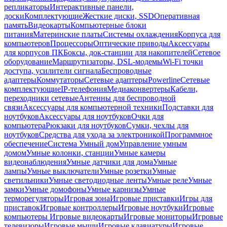
репликаторы
Интерактивные панели,
доски
Комплектующие
Жесткие диски, SSD
Оперативная
память
Видеокарты
Компьютерные блоки
питания
Материнские платы
Системы охлаждения
Корпуса для
компьютеров
Процессоры
Оптические приводы
Аксессуары
для корпусов ПК
Боксы, док-станции для накопителей
Сетевое
оборудование
Маршрутизаторы, DSL-модемы
Wi-Fi точки
доступа, усилители сигнала
Беспроводные
адаптеры
Коммутаторы
Сетевые адаптеры
Powerline
Сетевые
комплектующие
IP-телефония
Медиаконвертеры
Кабели,
переходники сетевые
Антенны для беспроводной
связи
Аксессуары для компьютерной техники
Подставки для
ноутбуков
Аксессуары для ноутбуков
Очки для
компьютера
Рюкзаки для ноутбуков
Сумки, чехлы для
ноутбуков
Средства для ухода за электроникой
Программное
обеспечение
Система Умный дом
Управление умным
домом
Умные колонки, станции
Умные камеры
видеонаблюдения
Умные датчики для дома
Умные
лампы
Умные выключатели
Умные розетки
Умные
светильники
Умные светодиодные ленты
Умные реле
Умные
замки
Умные домофоны
Умные карнизы
Умные
терморегуляторы
Игровая зона
Игровые приставки
Игры для
приставок
Игровые контроллеры
Игровые ноутбуки
Игровые
компьютеры
Игровые видеокарты
Игровые мониторы
Игровые
телевизоры
Игровые мыши
Игровые клавиатуры
Игровые