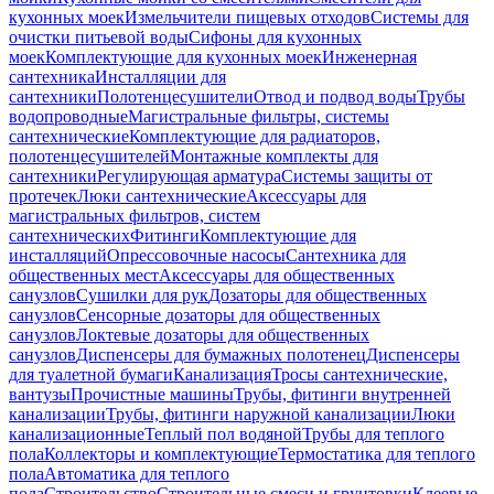
кухонных моек
Измельчители пищевых отходов
Системы для
очистки питьевой воды
Сифоны для кухонных
моек
Комплектующие для кухонных моек
Инженерная
сантехника
Инсталляции для
сантехники
Полотенцесушители
Отвод и подвод воды
Трубы
водопроводные
Магистральные фильтры, системы
сантехнические
Комплектующие для радиаторов,
полотенцесушителей
Монтажные комплекты для
сантехники
Регулирующая арматура
Системы защиты от
протечек
Люки сантехнические
Аксессуары для
магистральных фильтров, систем
сантехнических
Фитинги
Комплектующие для
инсталляций
Опрессовочные насосы
Сантехника для
общественных мест
Аксессуары для общественных
санузлов
Сушилки для рук
Дозаторы для общественных
санузлов
Сенсорные дозаторы для общественных
санузлов
Локтевые дозаторы для общественных
санузлов
Диспенсеры для бумажных полотенец
Диспенсеры
для туалетной бумаги
Канализация
Тросы сантехнические,
вантузы
Прочистные машины
Трубы, фитинги внутренней
канализации
Трубы, фитинги наружной канализации
Люки
канализационные
Теплый пол водяной
Трубы для теплого
пола
Коллекторы и комплектующие
Термостатика для теплого
пола
Автоматика для теплого
пола
Строительство
Строительные смеси и грунтовки
Клеевые