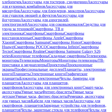
хлебопечек
Аксессуары для тостеров, сэндвичниц
Аксессуары
для кухонных комбайнов
Аксессуары для
мясорубок
Аксессуары для блендеров, миксеров
Аксессуары
для сушилок овощей и фруктов
Аксессуары для
йогуртниц
Аксессуары для аэрогрилей,
электрогрилей
Аксессуары для соковыжималок
Средства для
ухода за техникой
Смартфоны, ТВ и
электроника
Смартфоны
Смартфоны
Смартфоны
восстановленные
Смартфоны Apple
Смартфоны
Xiaomi
Смартфоны Samsung
Смартфоны Honor
Смартфоны
Huawei
Смартфоны POCO
Смартфоны Infinix
Смартфоны
Tecno
Смартфоны Realme
Смартфоны Samsung Galaxy S26
series
Кнопочные телефоны
Складные смартфоны
Телевизоры,
мониторы
Телевизоры
Мониторы
Мониторы-телевизоры
ТВ-
приставки и медиаплееры
Проекторы
Проекционные
экраны
Профессиональные дисплеи
Планшеты, электронные
книги
Планшеты
Электронные книги
Графические
планшеты
Блокноты электронные
Чехлы, бамперы для
планшетов
Аксессуары для планшетов,
смартфонов
Аксессуары для электронных книг
Смарт-часы,
аксессуары
Умные часы
Фитнес-браслеты
Умные часы
детские
Умные часы, фитнес-браслеты
Ремешки, аксессуары
для умных часов
Кабели для умных часов
Аксессуары для
смартфонов, планшетов
Зарядные устройства для телефонов,
планшетов
Чехлы, защитные стекла для телефонов
Чехлы для