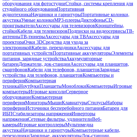
оборудования для фотостудии
Стойки, системы крепления для
студийного оборудования
Портативная
аудиотехника
Наушники и гарнитуры
Портативные колонки,
акустика
Умные колонки
MP3-плееры
Диктофоны
CD-
проигрыватели
Аксессуары для телевизоров
Кронштейны,
стойки
Кабели для телевизоров
Подписки на видеосервисы
ТВ-
антенны
ТВ-тюнеры
Аксессуары для ТВ
Аксессуары для
проектора
Очки 3D
Средства для ухода за
электроникой
Кабели, переходники
Аксессуары для
портативных устройств
Портативные аккумуляторы
Элементы
питания, зарядные устройства
Аккумуляторные
батареи
Держатели, док-станции
Аксессуары для планшетов,
смартфонов
Кабели для телефонов, планшетов
Зарядные
устройства для телефонов, планшетов
Компьютеры и
периферия
Компьютерная
техника
Ноутбуки
Планшеты
Моноблоки
Компьютеры
Игровые
компьютеры
Игровые консоли
Серверное
оборудование
Компьютерная
периферия
Мониторы
Мыши
Клавиатуры
Стилусы
Наборы
периферии
Источники бесперебойного питания
Батареи для
ИБП
Стабилизаторы напряжения
Инверторы
напряжения
Сетевые фильтры, удлинители
Веб-
камеры
Игровые контроллеры
Мультимедиа
акустика
Наушники и гарнитуры
Компьютерные кабели,
переходники
Зарядные, аккумуляторы
Док-станции,