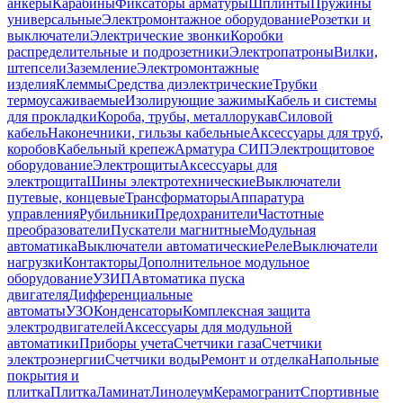
анкеры
Карабины
Фиксаторы арматуры
Шплинты
Пружины
универсальные
Электромонтажное оборудование
Розетки и
выключатели
Электрические звонки
Коробки
распределительные и подрозетники
Электропатроны
Вилки,
штепсели
Заземление
Электромонтажные
изделия
Клеммы
Средства диэлектрические
Трубки
термоусаживаемые
Изолирующие зажимы
Кабель и системы
для прокладки
Короба, трубы, металлорукав
Силовой
кабель
Наконечники, гильзы кабельные
Аксессуары для труб,
коробов
Кабельный крепеж
Арматура СИП
Электрощитовое
оборудование
Электрощиты
Аксессуары для
электрощита
Шины электротехнические
Выключатели
путевые, концевые
Трансформаторы
Аппаратура
управления
Рубильники
Предохранители
Частотные
преобразователи
Пускатели магнитные
Модульная
автоматика
Выключатели автоматические
Реле
Выключатели
нагрузки
Контакторы
Дополнительное модульное
оборудование
УЗИП
Автоматика пуска
двигателя
Дифференциальные
автоматы
УЗО
Конденсаторы
Комплексная защита
электродвигателей
Аксессуары для модульной
автоматики
Приборы учета
Счетчики газа
Счетчики
электроэнергии
Счетчики воды
Ремонт и отделка
Напольные
покрытия и
плитка
Плитка
Ламинат
Линолеум
Керамогранит
Спортивные