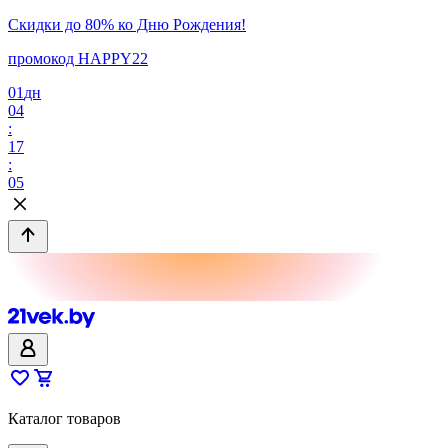
Скидки до 80% ко Дню Рождения!
промокод HAPPY22
01
дн
04
:
17
:
05
Каталог товаров