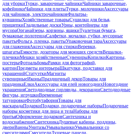
для уборки
Турки, заварочные чайники
Чайники заварочные,
кофейники
Чайники для плиты
Турки, молочники
Аксессуары
для чайников, электрочайников
Фильтры-
кувшины
Хозяйственные товары
Сушилки для белья,
прищепки
Гладильные доски
Урны, контейнеры для
мусора
Органайзеры, корзины, ящики
Туалетная бумага,
бумажные полотенца
Салфетки, мочалки, губки, мусорные
пакеты
Фольга, пленка, пакеты
Упаковочная тара
Аксессуары
для глажения
Аксессуары для стирки
Веревки,
шпагаты
Емкости, дозаторы для моющих средств
Вешалки-
плечики
Мешки хозяйственные
Сувениры
Копилки
Картины,
постеры
Фотоальбомы
Рамки для фотографий,
картин
Предметы интерьера
Шкатулки, подставки для
украшений
Статуэтки
Магниты
сувенирные
Иконы
Праздничный декор
Товары для
праздника
Елки
Аксессуары для елей новогодних
Новогодние
украшения
Светодиодные гирлянды, декорации
Светодиодные
фигуры, игрушки
Временные
татуировки
Фотобутафория
Товары для
маскарада
Подарки
Подарки, подарочные наборы
Подарочные
наборы косметики для лица и тела
Наборы для
бритья
Оформление подарков
Сантехника и
водоснабжение
Сантехника
Душевые кабины, поддоны,
двери
Ванны
Унитазы
Умывальники
Умывальники со
смесителями
Смесители
Душевые панели,