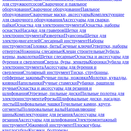
для стружкоотсосов
Сварочное и паяльное
оборудование
Сварочное оборудование
Паяльное
оборудование
Сварочные маски, аксессуары
Комплектующие
для сварочного оборудования
Аксессуары для сварки,
пайки
Оснастка для электроинструмента
Оснастка, наборы
оснастки
Насадки для граверов
Щетки для
электроинструмента
Развертки
Пуансоны
Щетки для
электродвигателей
Слесарный инструмент
Наборы
инструментов
Головки, биты
Гаечные ключи
Отвертки, наборы
отверток
Ножницы слесарные
Клещи строительные
Зубила,
керны, выколотки
Щетки слесарные
Оснастка и аксессуары для
бурения и сверления
Сверла, буры, зенкеры
Коронки
Зубила для
электроинструмента
Аксессуары для бурения и
сверления
Столярный инструмент
Тиски, струбцины,
гейферные зажимы
Ручные пилы, ножовки
Молотки, кувалды,
киянки
Напильники
Ручные стамески
Рубанки, рашпили
ручные
Оснастка и аксессуары для резания и
шлифования
Отрезные, пильные диски
Пильные полотна для
электроинструмента
Фрезы
Шлифовальные диски, насадки,
листы
Шлифовальные чашки
Точильные камни, круги,
сегменты
Полировальные валы
Направляющие
шины
Комплектующие для резания
Аксессуары для
резания
Аксессуары для шлифования
Электромонтажный
инструмент
Обжимной инструмент
Плоскогубцы,
круглогубцы
Кусачки, болторезы,