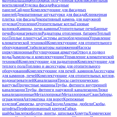
материалы
Шифер
Профнастил
Рулонная кровля
Кровельная
вентиляция
Отделка фасада
Фасадные
панели
Сайдинг
Комплектующие для фасадных
панелей
Декоративные штукатурки для фасада
Клинкерная
плитка для фасада
Декоративный камень для наружной
отделки
Отопление
Отопительные котлы
Газовые
колонки
Камины, печи-камины
Отопительные печи
Банные
печи
Водонагреватели
Радиаторы отопления, батареи
Теплый
пол
Теплые плинтусы
Системы антиобледенения
Управление
климатической техникой
Комплектующие для отопительного
оборудования
Стабилизаторы напряжения
Насосы
циркуляционные
Регулирующая арматура
Отвод и подвод
воды
Дымоходы и комплектующие
Управление климатической
техникой
Комплектующие для радиаторов
Комплектующие для
теплого пола
Топливо и аксессуары для отопительного
оборудования
Комплектующие для печей, каминов
Аксессуары
для каминов, печей
Комплектующие для отопительных котлов,
водонагревателей
Канализация
Тросы сантехнические,
вантузы
Прочистные машины
Трубы, фитинги внутренней
канализации
Трубы, фитинги наружной канализации
Люки
канализационные
Металлопрокат
Металлопрокат
Сваи
Заборы,
ограждения
Автоматика для ворот
Крепежные
изделия
Саморезы, шурупы
Гвозди
Анкеры, дюбели
Скобы,
штифты
Перфорированный крепеж
Гайки,
шайбы
Заклепки
Болты, винты, шпильки
Хомуты
Химические