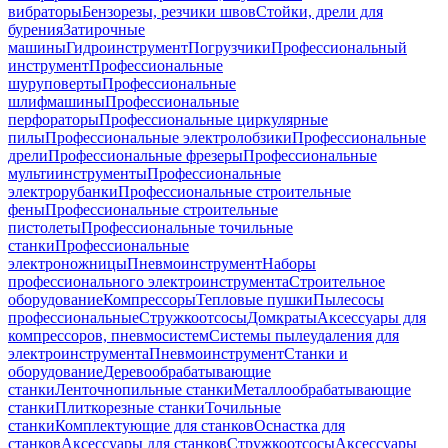
вибраторы
Бензорезы, резчики швов
Стойки, дрели для
бурения
Затирочные
машины
Гидроинструмент
Погрузчики
Профессиональный
инструмент
Профессиональные
шуруповерты
Профессиональные
шлифмашины
Профессиональные
перфораторы
Профессиональные циркулярные
пилы
Профессиональные электролобзики
Профессиональные
дрели
Профессиональные фрезеры
Профессиональные
мультиинструменты
Профессиональные
электрорубанки
Профессиональные строительные
фены
Профессиональные строительные
пистолеты
Профессиональные точильные
станки
Профессиональные
электроножницы
Пневмоинструмент
Наборы
профессионального электроинструмента
Строительное
оборудование
Компрессоры
Тепловые пушки
Пылесосы
профессиональные
Стружкоотсосы
Домкраты
Аксессуары для
компрессоров, пневмосистем
Системы пылеудаления для
электроинструмента
Пневмоинструмент
Станки и
оборудование
Деревообрабатывающие
станки
Ленточнопильные станки
Металлообрабатывающие
станки
Плиткорезные станки
Точильные
станки
Комплектующие для станков
Оснастка для
станков
Аксессуары для станков
Стружкоотсосы
Аксессуары