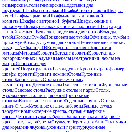
геймерские
Столы геймерские
Подставки для
ноутбуков
Шкафы и стеллажи
Шкафы
Стенки, горки
Шкафы-
купе
Шкафы-гармошки
Шкафы-пеналы для жилой
комнаты
Шкафы с витриной, буфеты
Шкафы, секции в
прихожую
Полки, стеллажи, системы хранения
Шкафы для
ванной комнаты
Вешалки, подставки для зонтов
Комоды,
тумбы
Комоды
Тумбы
Прикроватные тумбы
Обувницы, тумбы в
прихожую
Комоды, тумбы для ванной
Пеленальные столики,
комоды
Тумбы под ТВ
Комоды пластиковые
Кровати и
матрасы
Матрасы
Кровати
Детские кровати
Кроватки для
новорожденных
Надувная мебель
Наматрасники, чехлы на
матрас
Основания для
кроватей
Подматрасники
Раскладушки
Кровати-трансформеры,
шкафы-кровати
Кровати-домики
Столы
Кухонные
столы
Барные столы
Столы письменные,
компьютерные
Детские столы
Туалетные столики
Журнальные
столы
Садовые столы
Растущие столы и парты
Столы,
журнальные столики для бани
Приставные
столики
Консольные столики
Обеденные группы
Столы-
книги
Стулья
Кухонные стулья, табуреты
Барные стулья,
табуреты
Компьютерные кресла, стулья
Геймерские
кресла
Детские стулья, табуреты
Банкетки, скамьи
Садовые
кресла, стулья, табуреты
Стулья, табуреты для бани
Стульчики
для кормления
Кухня
Кухонный гарнитур
Кухонные