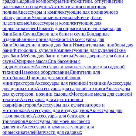
грядки
Садовые компостеры
Уничтожители, отпугиватели
насекомых и грызунов
Автоматизация и контроль
полива
Аксессуары и комплектующие для поливочного
оборудования
Укрывные материалы
Бочки, баки
пластиковые
Аксессуары и комплектующие для
опрыскивателей
Шланги для опрыскивателей
Товары для
бани
Бани
Сауны
Двери для бани и сауны
Бондарные
изделия
Банные принадлежности
Аксессуары для
бани
Оснащение и декор для бани
Измерительные приборы для
бани
Фитобочки, купели
Комплектующие для купелей
Окна
для бани
Мебель для бани и сауны
Ручки дверные для бани и
сауны
Эфирные масла
Спа-бассейны с
гидромассажем
Аксессуары и комплектующие для садовой
техники
Навесное оборудование
Двигатели для
мотоблоков
Прицепы для мотоблоков,
минитракторов
Аксессуары для газонной техники
Аксессуары
для цепных пил
Аксессуары для садовой техники
Аксессуары
для кусторезов, ножниц садовых
Моторные масла для садовой
техники
Аксессуары для аэратоторов и
скарификаторов
Аксессуары для культиваторов и
мотоблоков
Аксессуары для воздуходувок
Аксессуары для
газонокосилок
Аксессуары для бензокос и
триммеров
Аксессуары для моек высокого
давления
Аксессуары и комплектующие для
опрыскивателей
Запчасти для садовых