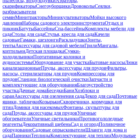
пылесосы, воздуходувки
Аэраторы,
скарификаторы
Снегоуборщики
Дровоколы
Сеялки,
разбрасыватели
семян
Минитракторы
Миникультиваторы
Мойки высокого
давления
Наборы садового электроинструмента
Отдых и
пикник
Батуты
Бассейны
Спа-бассейны
Комплекты мебели для
сада
Столы для сада
Стулья, кресла для сада
Качели
садовые
Гамаки, шезлонги
Раскладушки
Зонты,
тенты
Аксессуары для садовой мебели
Грили
Мангалы,
коптильни
Детская площадка
Сумки-
холодильники
Портативные колонки и
аудиосистемы
Оборудование для участка
Бытовые насосы
Люки
канализационные
Пруды, аксессуары для прудов
Фильтры,
насосы, стерилизаторы для прудов
Компрессоры для
прудов
Станции биологической очистки
Запчасти и
комплектующие для оборудования
Благоустройство
участка
Дачные дома
Беседки
Бани
Хозблоки и
сараи
Аксессуары для озеленения сада
Декор для сада
Почтовые
ящики, таблички
Козырьки
Скворечники, кормушки для
птиц
Домики для насекомых
Фонтаны, скульптуры для
сада
Пруды, аксессуары для прудов
Уличные
обогреватели
Уличные светильники
Противогололедные
реагенты
Декоративный щебень
Сад и огород
Поливочное
оборудование
Садовые опрыскиватели
Шланги для дома и
сада
Парники
Теплицы
Комплектующие для теплиц
Модульные