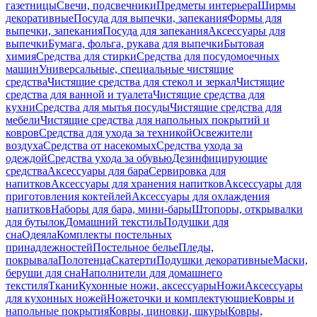
газетницы
Свечи, подсвечники
Предметы интерьера
Ширмы
декоративные
Посуда для выпечки, запекания
Формы для
выпечки, запекания
Посуда для запекания
Аксессуары для
выпечки
Бумага, фольга, рукава для выпечки
Бытовая
химия
Средства для стирки
Средства для посудомоечных
машин
Универсальные, специальные чистящие
средства
Чистящие средства для стекол и зеркал
Чистящие
средства для ванной и туалета
Чистящие средства для
кухни
Средства для мытья посуды
Чистящие средства для
мебели
Чистящие средства для напольных покрытий и
ковров
Средства для ухода за техникой
Освежители
воздуха
Средства от насекомых
Средства ухода за
одеждой
Средства ухода за обувью
Дезинфицирующие
средства
Аксессуары для бара
Сервировка для
напитков
Аксессуары для хранения напитков
Аксессуары для
приготовления коктейлей
Аксессуары для охлаждения
напитков
Наборы для бара, мини-бары
Штопоры, открывалки
для бутылок
Домашний текстиль
Подушки для
сна
Одеяла
Комплекты постельных
принадлежностей
Постельное белье
Пледы,
покрывала
Полотенца
Скатерти
Подушки декоративные
Маски,
беруши для сна
Наполнители для домашнего
текстиля
Ткани
Кухонные ножи, аксессуары
Ножи
Аксессуары
для кухонных ножей
Ножеточки и комплектующие
Ковры и
напольные покрытия
Ковры, циновки, шкуры
Ковры,