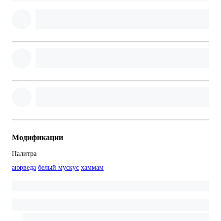
Модификации
Палитра
аюрведа
белый мускус
хаммам