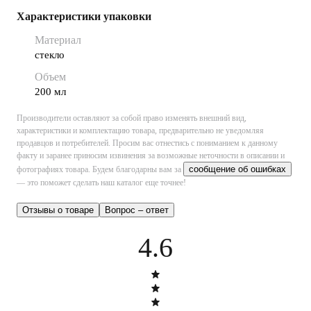
Характеристики упаковки
Материал
стекло
Объем
200 мл
Производители оставляют за собой право изменять внешний вид,
характеристики и комплектацию товара, предварительно не уведомляя
продавцов и потребителей. Просим вас отнестись с пониманием к данному
факту и заранее приносим извинения за возможные неточности в описании и
сообщение об ошибках
фотографиях товара.
Будем благодарны вам за
— это поможет сделать наш каталог еще точнее!
Отзывы о товаре
Вопрос – ответ
4.6