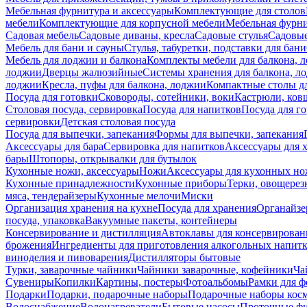
Мебельная фурнитура и аксессуары
Комплектующие для столов
мебели
Комплектующие для корпусной мебели
Мебельная фурн
Садовая мебель
Садовые диваны, кресла
Садовые стулья
Садовые
Мебель для бани и сауны
Стулья, табуретки, подставки для бани
Мебель для лоджии и балкона
Комплекты мебели для балкона, 
лоджии
Дверцы жалюзийные
Системы хранения для балкона, л
лоджии
Кресла, пуфы для балкона, лоджии
Компактные столы дл
Посуда для готовки
Сковороды, сотейники, воки
Кастрюли, ков
Столовая посуда, сервировка
Посуда для напитков
Посуда для г
сервировки
Детская столовая посуда
Посуда для выпечки, запекания
Формы для выпечки, запекания
Аксессуары для бара
Сервировка для напитков
Аксессуары для 
бары
Штопоры, открывалки для бутылок
Кухонные ножи, аксессуары
Ножи
Аксессуары для кухонных н
Кухонные принадлежности
Кухонные приборы
Терки, овощерез
мяса, тендерайзеры
Кухонные мелочи
Миски
Организация хранения на кухне
Посуда для хранения
Органайзе
посуда, упаковка
Вакуумные пакеты, контейнеры
Консервирование и дистилляция
Автоклавы для консервирован
брожения
Ингредиенты для приготовления алкогольных напит
виноделия и пивоварения
Дистилляторы бытовые
Турки, заварочные чайники
Чайники заварочные, кофейники
Ча
Сувениры
Копилки
Картины, постеры
Фотоальбомы
Рамки для ф
Подарки
Подарки, подарочные наборы
Подарочные наборы косм
Водоснабжение
Водонагреватели
Бытовые насосы
Проточные фи