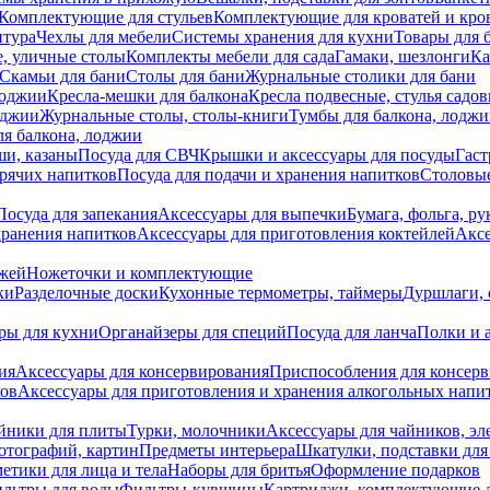
Комплектующие для стульев
Комплектующие для кроватей и кро
итура
Чехлы для мебели
Системы хранения для кухни
Товары для 
, уличные столы
Комплекты мебели для сада
Гамаки, шезлонги
Ка
Скамьи для бани
Столы для бани
Журнальные столики для бани
лоджии
Кресла-мешки для балкона
Кресла подвесные, стулья садо
оджии
Журнальные столы, столы-книги
Тумбы для балкона, лодж
я балкона, лоджии
ши, казаны
Посуда для СВЧ
Крышки и аксессуары для посуды
Гаст
орячих напитков
Посуда для подачи и хранения напитков
Столовы
Посуда для запекания
Аксессуары для выпечки
Бумага, фольга, р
хранения напитков
Аксессуары для приготовления коктейлей
Аксе
ожей
Ножеточки и комплектующие
ки
Разделочные доски
Кухонные термометры, таймеры
Дуршлаги, 
ры для кухни
Органайзеры для специй
Посуда для ланча
Полки и 
ия
Аксессуары для консервирования
Приспособления для консер
ков
Аксессуары для приготовления и хранения алкогольных напи
йники для плиты
Турки, молочники
Аксессуары для чайников, э
отографий, картин
Предметы интерьера
Шкатулки, подставки дл
етики для лица и тела
Наборы для бритья
Оформление подарков
льтры для воды
Фильтры-кувшины
Картриджи, комплектующие д