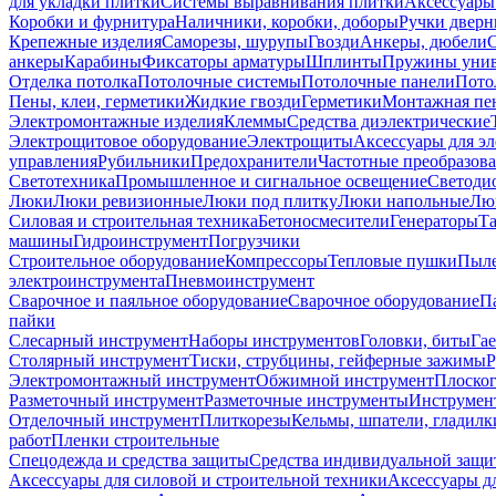
для укладки плитки
Системы выравнивания плитки
Аксессуары
Коробки и фурнитура
Наличники, коробки, доборы
Ручки дверн
Крепежные изделия
Саморезы, шурупы
Гвозди
Анкеры, дюбели
анкеры
Карабины
Фиксаторы арматуры
Шплинты
Пружины унив
Отделка потолка
Потолочные системы
Потолочные панели
Пото
Пены, клеи, герметики
Жидкие гвозди
Герметики
Монтажная пе
Электромонтажные изделия
Клеммы
Средства диэлектрические
Электрощитовое оборудование
Электрощиты
Аксессуары для э
управления
Рубильники
Предохранители
Частотные преобразов
Светотехника
Промышленное и сигнальное освещение
Светоди
Люки
Люки ревизионные
Люки под плитку
Люки напольные
Люк
Силовая и строительная техника
Бетоносмесители
Генераторы
Та
машины
Гидроинструмент
Погрузчики
Строительное оборудование
Компрессоры
Тепловые пушки
Пыле
электроинструмента
Пневмоинструмент
Сварочное и паяльное оборудование
Сварочное оборудование
П
пайки
Слесарный инструмент
Наборы инструментов
Головки, биты
Га
Столярный инструмент
Тиски, струбцины, гейферные зажимы
Р
Электромонтажный инструмент
Обжимной инструмент
Плоског
Разметочный инструмент
Разметочные инструменты
Инструмент
Отделочный инструмент
Плиткорезы
Кельмы, шпатели, гладилк
работ
Пленки строительные
Спецодежда и средства защиты
Средства индивидуальной защ
Аксессуары для силовой и строительной техники
Аксессуары дл