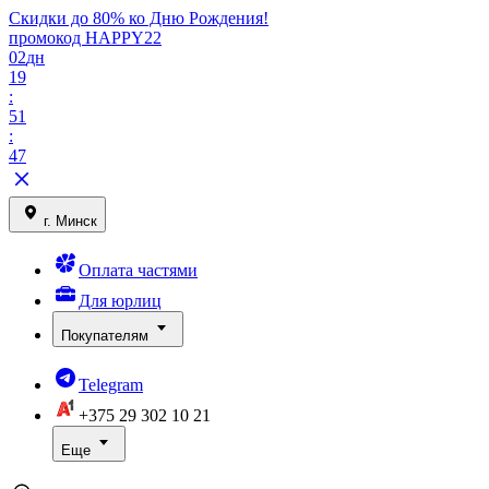
Скидки до 80% ко Дню Рождения!
промокод HAPPY22
02
дн
19
:
51
:
47
г. Минск
Оплата частями
Для юрлиц
Покупателям
Telegram
+375 29
302 10 21
Еще