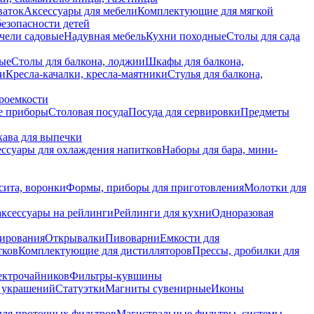
ваток
Аксессуары для мебели
Комплектующие для мягкой
безопасности детей
чели садовые
Надувная мебель
Кухни походные
Столы для сада
вые
Столы для балкона, лоджии
Шкафы для балкона,
ии
Кресла-качалки, кресла-маятники
Стулья для балкона,
роемкости
е приборы
Столовая посуда
Посуда для сервировки
Предметы
укава для выпечки
ссуары для охлаждения напитков
Наборы для бара, мини-
сита, воронки
Формы, приборы для приготовления
Молотки для
аксессуары на рейлинги
Рейлинги для кухни
Одноразовая
вирования
Открывалки
Пивоварни
Емкости для
тков
Комплектующие для дистилляторов
Прессы, дробилки для
лектрочайников
Фильтры-кувшины
я украшений
Статуэтки
Магниты сувенирные
Иконы
ля проточных фильтров
Магистральные фильтры, системы