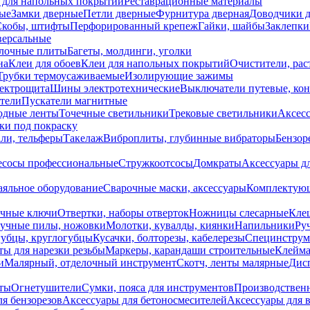
 для напольных покрытий
Реставрационные материалы
ые
Замки дверные
Петли дверные
Фурнитура дверная
Доводчики 
Скобы, штифты
Перфорированный крепеж
Гайки, шайбы
Заклепки
ерсальные
лочные плиты
Багеты, молдинги, уголки
на
Клеи для обоев
Клеи для напольных покрытий
Очистители, рас
Трубки термоусаживаемые
Изолирующие зажимы
лектрощита
Шины электротехнические
Выключатели путевые, ко
атели
Пускатели магнитные
одные ленты
Точечные светильники
Трековые светильники
Аксесс
и под покраску
ли, тельферы
Такелаж
Виброплиты, глубинные вибраторы
Бензор
сосы профессиональные
Стружкоотсосы
Домкраты
Аксессуары д
аяльное оборудование
Сварочные маски, аксессуары
Комплектующ
ечные ключи
Отвертки, наборы отверток
Ножницы слесарные
Кле
учные пилы, ножовки
Молотки, кувалды, киянки
Напильники
Ру
убцы, круглогубцы
Кусачки, болторезы, кабелерезы
Специнструм
ы для нарезки резьбы
Маркеры, карандаши строительные
Клейма
и
Малярный, отделочный инструмент
Скотч, ленты малярные
Дисп
иты
Огнетушители
Сумки, пояса для инструментов
Производствен
я бензорезов
Аксессуары для бетоносмесителей
Аксессуары для 