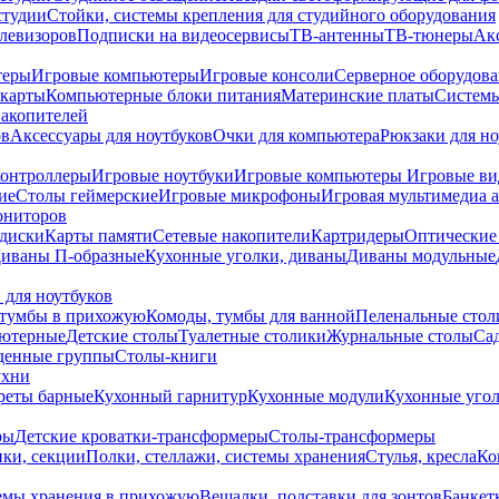
студии
Стойки, системы крепления для студийного оборудования
елевизоров
Подписки на видеосервисы
ТВ-антенны
ТВ-тюнеры
Ак
теры
Игровые компьютеры
Игровые консоли
Серверное оборудов
карты
Компьютерные блоки питания
Материнские платы
Системы
накопителей
ов
Аксессуары для ноутбуков
Очки для компьютера
Рюкзаки для но
контроллеры
Игровые ноутбуки
Игровые компьютеры
Игровые ви
ие
Столы геймерские
Игровые микрофоны
Игровая мультимедиа 
ониторов
диски
Карты памяти
Сетевые накопители
Картридеры
Оптические
иваны П-образные
Кухонные уголки, диваны
Диваны модульные
 для ноутбуков
тумбы в прихожую
Комоды, тумбы для ванной
Пеленальные стол
ьютерные
Детские столы
Туалетные столики
Журнальные столы
Са
денные группы
Столы-книги
ухни
уреты барные
Кухонный гарнитур
Кухонные модули
Кухонные угол
ры
Детские кроватки-трансформеры
Столы-трансформеры
ки, секции
Полки, стеллажи, системы хранения
Стулья, кресла
Ко
емы хранения в прихожую
Вешалки, подставки для зонтов
Банкет