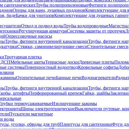
ем сантехнических
Трубы полипропиленовые
Фитинги полипроп
ддонов
Опоры для ванн, душевых поддонов
Комплектующие для 
ов, биде
Бачки для унитазов
Комплектующие для душевых гарнит
есушители
Отвод и подвод воды
Трубы водопроводные
Магистрал
антехники
Регулирующая арматура
Системы защиты от протечек
Л
ций
Опрессовочные насосы
ны
Трубы, фитинги внутренней канализации
Трубы, фитинги на
катурки
Стяжки, самонивелирующие смеси
Строительные смеси,
ки
Тротуарная плитка
ЛДСП
Мебельные щиты
Террасные доски
Древесные плиты
Пилом
ные системы
Поверхностный водоотвод
Кровельные софиты
Добо
тиляция
-камины
Отопительные печи
Банные печи
Водонагреватели
Радиат
ны
Трубы, фитинги внутренней канализации
Трубы, фитинги на
Скобы, штифты
Перфорированный крепеж
Гайки, шайбы
Заклепки
ерсальные
Трубки термоусаживаемые
Изолирующие зажимы
лектрощита
Шины электротехнические
Выключатели путевые, ко
атели
Пускатели магнитные
ки воды
усы, уголки, обводы для труб
Плинтусы для сантехники
Фуги дл