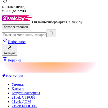
контакт-центр
с
8:00
до
22:00
Онлайн-гипермаркет 21vek.by
Каталог товаров
Избранное
Аккаунт
Корзина
Все акции
Уценка
Климат
Батуты бассейны
21vek СТРОЙ
21vek ДОМ
21vek БИЗНЕС