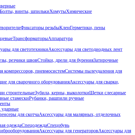
дверные
Болты, винты, шпильки
Хомуты
Химические
творители
Фиксаторы резьбы
Клеи
Герметики, пены
нцевые
Трансформаторы
Аппаратура
уары для светотехники
Аксессуары для светодиодных лент
езы, резчики швов
Стойки, дрели для бурения
Затирочные
ля компрессоров, пневмосистем
Системы пылеудаления для
ие для сварочного оборудования
Аксессуары для сварки,
щи строительные
Зубила, керны, выколотки
Щетки слесарные
чные стамески
Рубанки, рашпили ручные
енты
 ударные
енсеры для скотча
Аксессуары для малярных, отделочных
ная одежда
Спецодежда
Спецобувь
виброоборудования
Аксессуары для генераторов
Аксессуары для