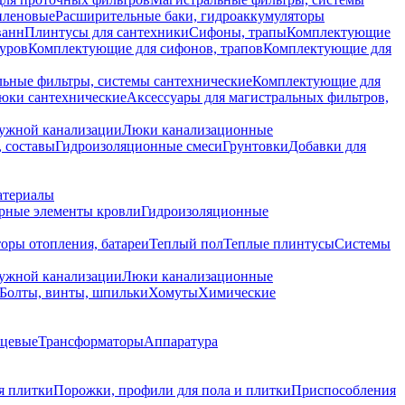
иленовые
Расширительные баки, гидроаккумуляторы
ванн
Плинтусы для сантехники
Сифоны, трапы
Комплектующие
уров
Комплектующие для сифонов, трапов
Комплектующие для
ьные фильтры, системы сантехнические
Комплектующие для
юки сантехнические
Аксессуары для магистральных фильтров,
ружной канализации
Люки канализационные
 составы
Гидроизоляционные смеси
Грунтовки
Добавки для
атериалы
рные элементы кровли
Гидроизоляционные
оры отопления, батареи
Теплый пол
Теплые плинтусы
Системы
ружной канализации
Люки канализационные
Болты, винты, шпильки
Хомуты
Химические
нцевые
Трансформаторы
Аппаратура
я плитки
Порожки, профили для пола и плитки
Приспособления