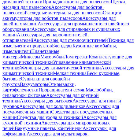
домашней техники
Принадлежности для пылесосов
Щетки,
насадки для пылесосов
Аксессуары для роботов-
пылесосов
Расходные материалы для пылесосов
Станции,
аккумуляторы для роботов-пылесосов
Аксессуары для
швейных машин
Аксессуары для промышленного швейного
оборудования
Аксессуары для стиральных и сушильных
машин
Аксессуары для пароочистителей,
отпаривателей
Аксессуары для стеклоочистителей
Техника для
измельчения продуктов
Блендеры
Кухонные комбайны,
измельчители
Планетарные
миксеры
Миксеры
Мясорубки
Ломтерезки
Комплектующие для
климатической техники
Управление климатической
техникой
Фильтры для климатической техники
Аксессуары для
климатической техники
Мелкая техника
Весы кухонные,
бытовые
Сушилки для овощей и
фруктов
Вакууматоры
Открывалки,
картофелечистки
Проращиватели семян
Маслобойки,
сепараторы бытовые
Аксессуары для крупной
техники
Аксессуары для вытяжек
Аксессуары для плит и
духовок
Аксессуары для холодильников
Аксессуары для
посудомоечных машин
Средства для посудомоечных
машин
Средства для ухода за техникой
Аксессуары для
кухонной техники
Аксессуары для микроволновых
печей
Вакуумные пакеты, контейнеры
Аксессуары для
кофемашин
Аксессуары для мультиварок,