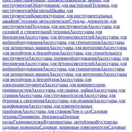
инструментов
Оборудование для мастерской
Тележки для
инструментов
Магниты
Шкафы для
инструментов
Комплектующие для инструментальных
шкафов
Стеллажи металлические
Стенды, держатели для
инструментов
Поддоны для инструментов
Аксессуары для
силовой и строительной техники
Аксессуары для
бензорезов
Аксессуары для бетоносмесителей
Аксессуары для
виброоборудования
Аксессуары для генераторов
Аксессуары
для затирочных машин
Аксессуары для мотопомп
Аксессуары
для мотобуров и бензобуров
Аксессуары для строительного
инструмента
Аксессуары пневмооборудования
Аксессуары для
бензорезов
Аксессуары для бетоносмесителей
Аксессуары для
виброоборудования
Аксессуары для генераторов
Аксессуары
для затирочных машин
Аксессуары для мотопомп
Аксессуары
для мотобуров и бензобуров
Аксессуары для
электроинструмента
Аксессуары для компрессоров,
пневмосистем
Аксессуары для сварки, пайки
Аксессуары для
станков
Аксессуары для стружкоотсосов
Аксессуары для
бурения и сверления
Аксессуары для резания
Аксессуары для
шлифования
Аксессуары для измерительных
приборов
Аксессуары для станков
Дом и сад
Садовая
техника
Триммеры, бензокосы
Цепные
пилы
Газонокосилки
Культиваторы, мотоблоки
Кусторезы,
садовые ножницы
Садовые, кормовые измельчители
Садовые