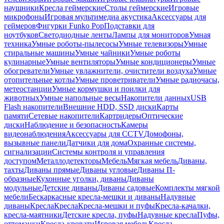
наушники
Кресла геймерские
Столы геймерские
Игровые
микрофоны
Игровая мультимедиа акустика
Аксессуары для
геймеров
Фигурки Funko Pop
Подставки для
ноутбуков
Светодиодные ленты
Лампы для мониторов
Умная
техника
Умные роботы-пылесосы
Умные телевизоры
Умные
стиральные машины
Умные чайники
Умные роботы
кулинарные
Умные вентиляторы
Умные кондиционеры
Умные
обогреватели
Умные увлажнители, очистители воздуха
Умные
отопительные котлы
Умные проветриватели
Умные радиочасы,
метеостанции
Умные кормушки и поилки для
животных
Умные напольные весы
Накопители данных
USB
Flash накопители
Внешние HDD, SSD диски
Карты
памяти
Сетевые накопители
Картридеры
Оптические
диски
Наблюдение и безопасность
Камеры
видеонаблюдения
Аксессуары для CCTV
Домофоны,
вызывные панели
Датчики для дома
Охранные системы,
сигнализации
Системы контроля и управления
доступом
Металлодетекторы
Мебель
Мягкая мебель
Диваны,
тахты
Диваны прямые
Диваны угловые
Диваны П-
образные
Кухонные уголки, диваны
Диваны
модульные
Детские диваны
Диваны садовые
Комплекты мягкой
мебели
Бескаркасные кресла-мешки и диваны
Надувные
диваны
Кресла
Кресла
Кресла-мешки и пуфы
Кресла-качалки,
кресла-маятники
Детские кресла, пуфы
Надувные кресла
Пуфы,
оттоманки
Кресла-кровати
Игровая мебель
Кресла