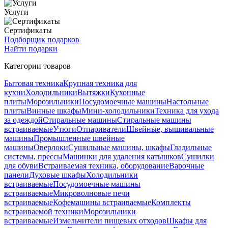
Услуги
Сертификаты
Подборщик подарков
Найти подарки
Категории товаров
Бытовая техника
Крупная техника для
кухни
Холодильники
Вытяжки
Кухонные
плиты
Морозильники
Посудомоечные машины
Настольные
плиты
Винные шкафы
Мини-холодильники
Техника для ухода
за одеждой
Стиральные машины
Стиральные машины
встраиваемые
Утюги
Отпариватели
Швейные, вышивальные
машины
Промышленные швейные
машины
Оверлоки
Сушильные машины, шкафы
Гладильные
системы, прессы
Машинки для удаления катышков
Сушилки
для обуви
Встраиваемая техника, оборудование
Варочные
панели
Духовые шкафы
Холодильники
встраиваемые
Посудомоечные машины
встраиваемые
Микроволновые печи
встраиваемые
Кофемашины встраиваемые
Комплекты
встраиваемой техники
Морозильники
встраиваемые
Измельчители пищевых отходов
Шкафы для