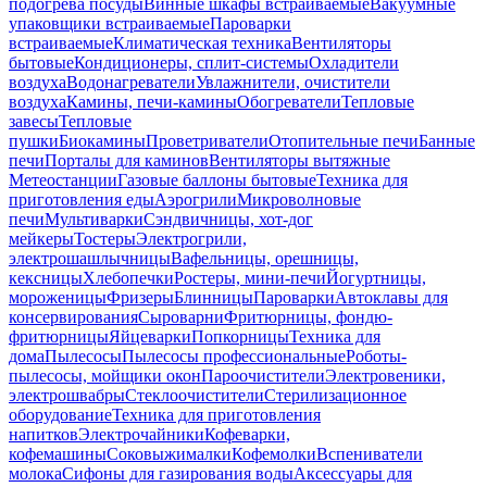
подогрева посуды
Винные шкафы встраиваемые
Вакуумные
упаковщики встраиваемые
Пароварки
встраиваемые
Климатическая техника
Вентиляторы
бытовые
Кондиционеры, сплит-системы
Охладители
воздуха
Водонагреватели
Увлажнители, очистители
воздуха
Камины, печи-камины
Обогреватели
Тепловые
завесы
Тепловые
пушки
Биокамины
Проветриватели
Отопительные печи
Банные
печи
Порталы для каминов
Вентиляторы вытяжные
Метеостанции
Газовые баллоны бытовые
Техника для
приготовления еды
Аэрогрили
Микроволновые
печи
Мультиварки
Сэндвичницы, хот-дог
мейкеры
Тостеры
Электрогрили,
электрошашлычницы
Вафельницы, орешницы,
кексницы
Хлебопечки
Ростеры, мини-печи
Йогуртницы,
мороженицы
Фризеры
Блинницы
Пароварки
Автоклавы для
консервирования
Сыроварни
Фритюрницы, фондю-
фритюрницы
Яйцеварки
Попкорницы
Техника для
дома
Пылесосы
Пылесосы профессиональные
Роботы-
пылесосы, мойщики окон
Пароочистители
Электровеники,
электрошвабры
Стеклоочистители
Стерилизационное
оборудование
Техника для приготовления
напитков
Электрочайники
Кофеварки,
кофемашины
Соковыжималки
Кофемолки
Вспениватели
молока
Сифоны для газирования воды
Аксессуары для