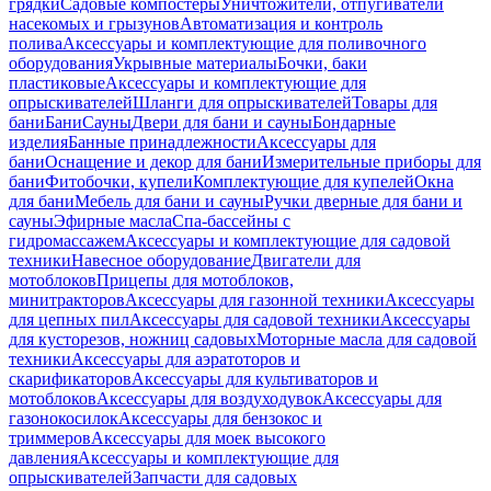
грядки
Садовые компостеры
Уничтожители, отпугиватели
насекомых и грызунов
Автоматизация и контроль
полива
Аксессуары и комплектующие для поливочного
оборудования
Укрывные материалы
Бочки, баки
пластиковые
Аксессуары и комплектующие для
опрыскивателей
Шланги для опрыскивателей
Товары для
бани
Бани
Сауны
Двери для бани и сауны
Бондарные
изделия
Банные принадлежности
Аксессуары для
бани
Оснащение и декор для бани
Измерительные приборы для
бани
Фитобочки, купели
Комплектующие для купелей
Окна
для бани
Мебель для бани и сауны
Ручки дверные для бани и
сауны
Эфирные масла
Спа-бассейны с
гидромассажем
Аксессуары и комплектующие для садовой
техники
Навесное оборудование
Двигатели для
мотоблоков
Прицепы для мотоблоков,
минитракторов
Аксессуары для газонной техники
Аксессуары
для цепных пил
Аксессуары для садовой техники
Аксессуары
для кусторезов, ножниц садовых
Моторные масла для садовой
техники
Аксессуары для аэратоторов и
скарификаторов
Аксессуары для культиваторов и
мотоблоков
Аксессуары для воздуходувок
Аксессуары для
газонокосилок
Аксессуары для бензокос и
триммеров
Аксессуары для моек высокого
давления
Аксессуары и комплектующие для
опрыскивателей
Запчасти для садовых