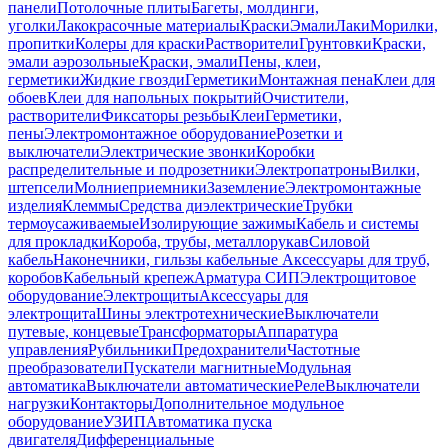
панели
Потолочные плиты
Багеты, молдинги,
уголки
Лакокрасочные материалы
Краски
Эмали
Лаки
Морилки,
пропитки
Колеры для краски
Растворители
Грунтовки
Краски,
эмали аэрозольные
Краски, эмали
Пены, клеи,
герметики
Жидкие гвозди
Герметики
Монтажная пена
Клеи для
обоев
Клеи для напольных покрытий
Очистители,
растворители
Фиксаторы резьбы
Клеи
Герметики,
пены
Электромонтажное оборудование
Розетки и
выключатели
Электрические звонки
Коробки
распределительные и подрозетники
Электропатроны
Вилки,
штепсели
Молниеприемники
Заземление
Электромонтажные
изделия
Клеммы
Средства диэлектрические
Трубки
термоусаживаемые
Изолирующие зажимы
Кабель и системы
для прокладки
Короба, трубы, металлорукав
Силовой
кабель
Наконечники, гильзы кабельные
Аксессуары для труб,
коробов
Кабельный крепеж
Арматура СИП
Электрощитовое
оборудование
Электрощиты
Аксессуары для
электрощита
Шины электротехнические
Выключатели
путевые, концевые
Трансформаторы
Аппаратура
управления
Рубильники
Предохранители
Частотные
преобразователи
Пускатели магнитные
Модульная
автоматика
Выключатели автоматические
Реле
Выключатели
нагрузки
Контакторы
Дополнительное модульное
оборудование
УЗИП
Автоматика пуска
двигателя
Дифференциальные