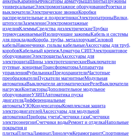
анкеры
Карабины
Фиксаторы арматуры
Шплинты
Пружины
универсальные
Электромонтажное оборудование
Розетки и
выключатели
Электрические звонки
Коробки
распределительные и подрозетники
Электропатроны
Вилки,
штепсели
Заземление
Электромонтажные
изделия
Клеммы
Средства диэлектрические
Трубки
термоусаживаемые
Изолирующие зажимы
Кабель и системы
для прокладки
Короба, трубы, металлорукав
Силовой
кабель
Наконечники, гильзы кабельные
Аксессуары для труб,
коробов
Кабельный крепеж
Арматура СИП
Электрощитовое
оборудование
Электрощиты
Аксессуары для
электрощита
Шины электротехнические
Выключатели
путевые, концевые
Трансформаторы
Аппаратура
управления
Рубильники
Предохранители
Частотные
преобразователи
Пускатели магнитные
Модульная
автоматика
Выключатели автоматические
Реле
Выключатели
нагрузки
Контакторы
Дополнительное модульное
оборудование
УЗИП
Автоматика пуска
двигателя
Дифференциальные
автоматы
УЗО
Конденсаторы
Комплексная защита
электродвигателей
Аксессуары для модульной
автоматики
Приборы учета
Счетчики газа
Счетчики
электроэнергии
Счетчики воды
Ремонт и отделка
Напольные
покрытия и
плитка
Плитка
Ламинат
Линолеум
Керамогранит
Спортивные