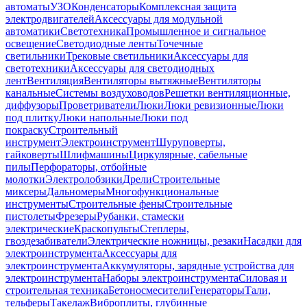
автоматы
УЗО
Конденсаторы
Комплексная защита
электродвигателей
Аксессуары для модульной
автоматики
Светотехника
Промышленное и сигнальное
освещение
Светодиодные ленты
Точечные
светильники
Трековые светильники
Аксессуары для
светотехники
Аксессуары для светодиодных
лент
Вентиляция
Вентиляторы вытяжные
Вентиляторы
канальные
Системы воздуховодов
Решетки вентиляционные,
диффузоры
Проветриватели
Люки
Люки ревизионные
Люки
под плитку
Люки напольные
Люки под
покраску
Строительный
инструмент
Электроинструмент
Шуруповерты,
гайковерты
Шлифмашины
Циркулярные, сабельные
пилы
Перфораторы, отбойные
молотки
Электролобзики
Дрели
Строительные
миксеры
Дальномеры
Многофункциональные
инструменты
Строительные фены
Строительные
пистолеты
Фрезеры
Рубанки, стамески
электрические
Краскопульты
Степлеры,
гвоздезабиватели
Электрические ножницы, резаки
Насадки для
электроинструмента
Аксессуары для
электроинструмента
Аккумуляторы, зарядные устройства для
электроинструмента
Наборы электроинструмента
Силовая и
строительная техника
Бетоносмесители
Генераторы
Тали,
тельферы
Такелаж
Виброплиты, глубинные