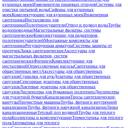
кухонных моек
Измельчители пищевых отходов
Системы для
очистки питьевой воды
Сифоны для кухонных
моек
Комплектующие для кухонных моек
Инженерная
сантехника
Инсталляции для
сантехники
Полотенцесушители
Отвод и подвод воды
Трубы
водопроводные
Магистральные фильтры, системы
сантехнические
Комплектующие для радиаторов,
полотенцесушителей
Монтажные комплекты для
сантехники
Регулирующая арматура
Системы защиты от
протечек
Люки сантехнические
Аксессуары для
магистральных фильтров, систем
сантехнических
Фитинги
Комплектующие для
инсталляций
Опрессовочные насосы
Сантехника для
общественных мест
Аксессуары для общественных
санузлов
Сушилки для рук
Дозаторы для общественных
санузлов
Сенсорные дозаторы для общественных
санузлов
Локтевые дозаторы для общественных
санузлов
Диспенсеры для бумажных полотенец
Диспенсеры
для туалетной бумаги
Канализация
Тросы сантехнические,
вантузы
Прочистные машины
Трубы, фитинги внутренней
канализации
Трубы, фитинги наружной канализации
Люки
канализационные
Теплый пол водяной
Трубы для теплого
пола
Коллекторы и комплектующие
Термостатика для теплого
пола
Автоматика для теплого
пола
Строительство
Строительные смеси и грунтовки
Клеевые