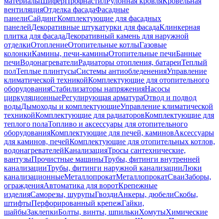
материалы
Шифер
Профнастил
Рулонная кровля
Кровельная
вентиляция
Отделка фасада
Фасадные
панели
Сайдинг
Комплектующие для фасадных
панелей
Декоративные штукатурки для фасада
Клинкерная
плитка для фасада
Декоративный камень для наружной
отделки
Отопление
Отопительные котлы
Газовые
колонки
Камины, печи-камины
Отопительные печи
Банные
печи
Водонагреватели
Радиаторы отопления, батареи
Теплый
пол
Теплые плинтусы
Системы антиобледенения
Управление
климатической техникой
Комплектующие для отопительного
оборудования
Стабилизаторы напряжения
Насосы
циркуляционные
Регулирующая арматура
Отвод и подвод
воды
Дымоходы и комплектующие
Управление климатической
техникой
Комплектующие для радиаторов
Комплектующие для
теплого пола
Топливо и аксессуары для отопительного
оборудования
Комплектующие для печей, каминов
Аксессуары
для каминов, печей
Комплектующие для отопительных котлов,
водонагревателей
Канализация
Тросы сантехнические,
вантузы
Прочистные машины
Трубы, фитинги внутренней
канализации
Трубы, фитинги наружной канализации
Люки
канализационные
Металлопрокат
Металлопрокат
Сваи
Заборы,
ограждения
Автоматика для ворот
Крепежные
изделия
Саморезы, шурупы
Гвозди
Анкеры, дюбели
Скобы,
штифты
Перфорированный крепеж
Гайки,
шайбы
Заклепки
Болты, винты, шпильки
Хомуты
Химические