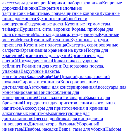
аксессуары для ковров
Коврики, наборы ковриков
Ковровые
дорожки
Циновки
Покрытия напольные
тафтинговые
Защитные, грязезащитные коврики
Кухонные
принадлежности
Кухонные приборы
Терки,
овощерезки
Разделочные доски
Кухонные термометры,
таймеры
Дуршлаги, сита, воронки
Формы, приборы для
приготовления
Молотки для мяса, тендерайзеры
Кухонные
мелочи
Миски
Кухонный текстиль
Кухонные фартуки,
прихватки
Кухонные полотенца
Скатерти, сервировочные
салфетки
Организация хранения на кухне
Посуда для
хранения
Органайзеры для кухни
Органайзеры для
специй
Посуда для ланча
Полки и аксессуары на
рейлинги
Рейлинги для кухни
Одноразовая посуда,
упаковка
Вакуумные пакеты,
контейнеры
Бакалея
Кофе
Чай
Цикорий, какао, горячий
шоколад
Сиропы и топпинги
Консервирование и
дистилляция
Автоклавы для консервирования
Аксессуары для
консервирования
Приспособления для
консервирования
Открывалки
Пивоварни
Емкости для
брожения
Ингредиенты для приготовления алкогольных
напитков
Аксессуары для приготовления и хранения
алкогольных напитков
Комплектующие для
дистилляторов
Прессы, дробилки для виноделия и
пивоварения
Дистилляторы бытовые
Уборочный
инвентарь
Швабры, насадки
Ведра, тазы для уборки
Наборы