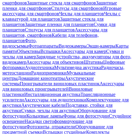
смартфонов
Защитные стекла для смартфонов
Защитные
пленки для смартфонов
Стилусы для смартфонов
Игровые
аксессуары для смартфонов
Чехлы для планшетов
Чехлы с
клавиатурой для планшетов
Защитные стекла для
планшетов
Защитные пленки для планшетов
Сумки для
планшетов
Стилусы для планшетов
Аксессуары для
планшетов, смартфонов
Кабели для телефонов,
планшетов
Фото,
видеосъемка
Фотоаппараты
Видеокамеры
Экшн-камеры
Карты
памяти
Объективы
Вспышки
Аксессуары для камер
Сумки и
чехлы для камер
Зарядные устройства, аккумуляторы для фото,
видеокамер
Аксессуары для объективов
Штативы
Цифровые
фоторамки
Аудиотехника
Мультимедиа акустика
Радиочасы,
метеостанции
Радиоприемники
Музыкальные
центры
Домашние кинотеатры
Акустические
системы
Проигрыватели виниловых пластинок
Аксессуары
для виниловых проигрывателей
Виниловые
пластинки
Инсталляционная акустика
Трансляционные
усилители
Аксессуары для аудиотехники
Комплектующие для
акустики
Акустические кабели
Подставки, стойки для
акустики
Сумки, чехлы для акустики
Оборудование для
фотостудии
Кольцевые лампы
Фоны для фотостудии
Студийное
освещение
Насадки светоформирующие для
фотостудии
Фотозонты, отражатели
Оборудование для
предметной съемки
Вспышки студийные
Комплекты