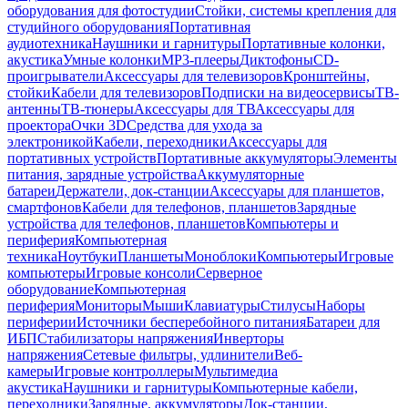
оборудования для фотостудии
Стойки, системы крепления для
студийного оборудования
Портативная
аудиотехника
Наушники и гарнитуры
Портативные колонки,
акустика
Умные колонки
MP3-плееры
Диктофоны
CD-
проигрыватели
Аксессуары для телевизоров
Кронштейны,
стойки
Кабели для телевизоров
Подписки на видеосервисы
ТВ-
антенны
ТВ-тюнеры
Аксессуары для ТВ
Аксессуары для
проектора
Очки 3D
Средства для ухода за
электроникой
Кабели, переходники
Аксессуары для
портативных устройств
Портативные аккумуляторы
Элементы
питания, зарядные устройства
Аккумуляторные
батареи
Держатели, док-станции
Аксессуары для планшетов,
смартфонов
Кабели для телефонов, планшетов
Зарядные
устройства для телефонов, планшетов
Компьютеры и
периферия
Компьютерная
техника
Ноутбуки
Планшеты
Моноблоки
Компьютеры
Игровые
компьютеры
Игровые консоли
Серверное
оборудование
Компьютерная
периферия
Мониторы
Мыши
Клавиатуры
Стилусы
Наборы
периферии
Источники бесперебойного питания
Батареи для
ИБП
Стабилизаторы напряжения
Инверторы
напряжения
Сетевые фильтры, удлинители
Веб-
камеры
Игровые контроллеры
Мультимедиа
акустика
Наушники и гарнитуры
Компьютерные кабели,
переходники
Зарядные, аккумуляторы
Док-станции,