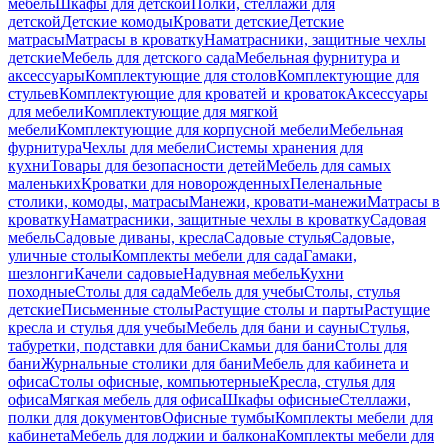
мебель
Шкафы для детской
Полки, стеллажи для
детской
Детские комоды
Кровати детские
Детские
матрасы
Матрасы в кроватку
Наматрасники, защитные чехлы
детские
Мебель для детского сада
Мебельная фурнитура и
аксессуары
Комплектующие для столов
Комплектующие для
стульев
Комплектующие для кроватей и кроваток
Аксессуары
для мебели
Комплектующие для мягкой
мебели
Комплектующие для корпусной мебели
Мебельная
фурнитура
Чехлы для мебели
Системы хранения для
кухни
Товары для безопасности детей
Мебель для самых
маленьких
Кроватки для новорожденных
Пеленальные
столики, комоды, матрасы
Манежи, кровати-манежи
Матрасы в
кроватку
Наматрасники, защитные чехлы в кроватку
Садовая
мебель
Садовые диваны, кресла
Садовые стулья
Садовые,
уличные столы
Комплекты мебели для сада
Гамаки,
шезлонги
Качели садовые
Надувная мебель
Кухни
походные
Столы для сада
Мебель для учебы
Столы, стулья
детские
Письменные столы
Растущие столы и парты
Растущие
кресла и стулья для учебы
Мебель для бани и сауны
Стулья,
табуретки, подставки для бани
Скамьи для бани
Столы для
бани
Журнальные столики для бани
Мебель для кабинета и
офиса
Столы офисные, компьютерные
Кресла, стулья для
офиса
Мягкая мебель для офиса
Шкафы офисные
Стеллажи,
полки для документов
Офисные тумбы
Комплекты мебели для
кабинета
Мебель для лоджии и балкона
Комплекты мебели для