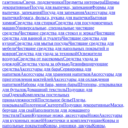
газетницы
Свечи, подсвечники
Предметы интерьера
Ширмы
декоративные
Посуда для выпечки, запекания
Формы для
выпечки, запекания
Посуда для запекания
Аксессуары для
выпечки
Бумага, фольга, рукава для выпечки
Бытовая
химия
Средства для стирки
Средства для посудомоечных
машин
Универсальные, специальные чистящие
средства
Чистящие средства для стекол и зеркал
Чистящие
средства для ванной и туалета
Чистящие средства для
кухни
Средства для мытья посуды
Чистящие средства для
мебели
Чистящие средства для напольных покрытий и
ковров
Средства для ухода за техникой
Освежители
воздуха
Средства от насекомых
Средства ухода за
одеждой
Средства ухода за обувью
Дезинфицирующие
средства
Аксессуары для бара
Сервировка для
напитков
Аксессуары для хранения напитков
Аксессуары для
приготовления коктейлей
Аксессуары для охлаждения
напитков
Наборы для бара, мини-бары
Штопоры, открывалки
для бутылок
Домашний текстиль
Подушки для
сна
Одеяла
Комплекты постельных
принадлежностей
Постельное белье
Пледы,
покрывала
Полотенца
Скатерти
Подушки декоративные
Маски,
беруши для сна
Наполнители для домашнего
текстиля
Ткани
Кухонные ножи, аксессуары
Ножи
Аксессуары
для кухонных ножей
Ножеточки и комплектующие
Ковры и
напольные покрытия
Ковры, циновки, шкуры
Ковры,