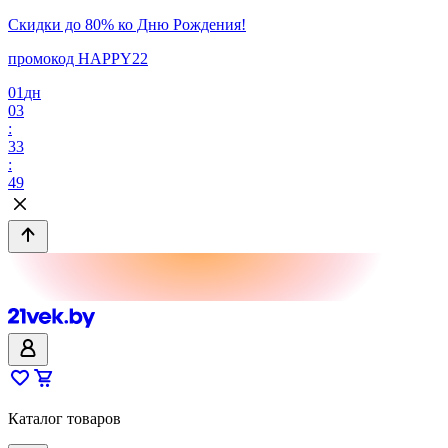
Скидки до 80% ко Дню Рождения!
промокод HAPPY22
01
дн
03
:
33
:
49
Каталог товаров