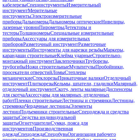
кабелерезы
Специнструменты
Измерительный
инструмент
Мерительные
инструменты
Электроизмерительные
приборы
Дальномеры
Дальномеры оптические
Нивелиры,
лазерные уровни
Пирометры
Детекторы и
тестеры
Толщиномеры
Специальные измерительные
приборы
Аксессуары для измерительных
приборов
Разметочный инструмент
Разметочные
инструменты
Инструменты для нарезки резьбы
Маркеры,
карандаши строительные
Клейма ударные
Строительно-
монтажный инструмент
Заклепочники
Труборезы,
трубогибы
Ножи строительные
Мультитулы
Пробойники,
просекатели отверстий
Ломы
Степлеры
механические
Стеклорезы
Прикаточные валики
Отделочный
инструмент
Плиткорезы
Кельмы, шпатели, гладилки
Малярный,
отделочный инструмент
Скотч, ленты малярные
Диспенсеры
для скотча
Аксессуары для малярных, отделочных
работ
Пленки строительные
Лестницы и стремянки
Лестницы,
стремянки
Чердачные лестницы
Элементы
лестниц
Подъемники строительные
Спецодежда и средства
защиты
Средства индивидуальной
защиты
Огнетушители
Сумки, пояса для
инструментов
Производственная
одежда
Спецодежда
Спецобувь
Организация рабочего
пространства
Фонари, прожекторы
Кейсы, ящики для