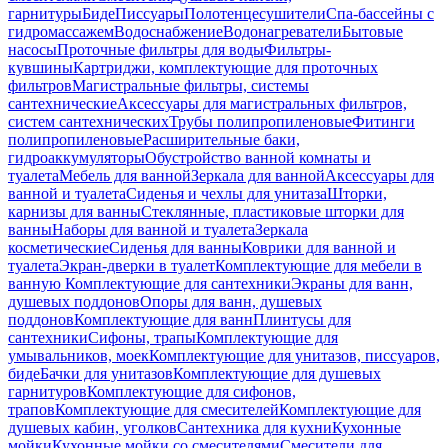
гарнитуры
Биде
Писсуары
Полотенцесушители
Спа-бассейны с
гидромассажем
Водоснабжение
Водонагреватели
Бытовые
насосы
Проточные фильтры для воды
Фильтры-
кувшины
Картриджи, комплектующие для проточных
фильтров
Магистральные фильтры, системы
сантехнические
Аксессуары для магистральных фильтров,
систем сантехнических
Трубы полипропиленовые
Фитинги
полипропиленовые
Расширительные баки,
гидроаккумуляторы
Обустройство ванной комнаты и
туалета
Мебель для ванной
Зеркала для ванной
Аксессуары для
ванной и туалета
Сиденья и чехлы для унитаза
Шторки,
карнизы для ванны
Стеклянные, пластиковые шторки для
ванны
Наборы для ванной и туалета
Зеркала
косметические
Сиденья для ванны
Коврики для ванной и
туалета
Экран-дверки в туалет
Комплектующие для мебели в
ванную
Комплектующие для сантехники
Экраны для ванн,
душевых поддонов
Опоры для ванн, душевых
поддонов
Комплектующие для ванн
Плинтусы для
сантехники
Сифоны, трапы
Комплектующие для
умывальников, моек
Комплектующие для унитазов, писсуаров,
биде
Бачки для унитазов
Комплектующие для душевых
гарнитуров
Комплектующие для сифонов,
трапов
Комплектующие для смесителей
Комплектующие для
душевых кабин, уголков
Сантехника для кухни
Кухонные
мойки
Кухонные мойки со смесителями
Смесители для