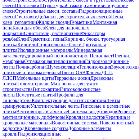
смеси
Шпатлевки
Штукатурки
Стяжки, самонивелирующие
смеси
Строительные смеси, составы
Гидроизоляционные
смеси
Грунтовки
Добавки для строительных смесей
Пены,
клеи, герметики
Жидкие гвозди
Герметики
Монтажная
пена
Клеи для обоев
Клеи для напольных
покрытий
Очистители, растворители
Фиксаторы
резьбы
Клеи
Герметики, пены
Кирпичи, блоки, тротуарная
плитка
Кирпичи
Строительные блоки
Тротуарная
плитка
Изоляционные материалы
Минеральная
вата
Экструдированный пенополистирол
Пенопласт
Пленки,
мембраны
Отражающая теплоизоляция
Гидроизоляционные
ленты
Поликарбонат
Шумоизоляция
Теплоизоляция
Звукоизоляц
плитные и пиломатериалы
Плиты OSB
Фанера
ДСП,
ЛДСП
Мебельные щиты
Террасные доски
Древесные
плиты
Пиломатериалы
Материалы для сухого
строительства
Гипсокартон
Гипсоволокнистые
листы
Цементные плиты
Профили для
гипсокартона
Комплектующие для гипсокартона
Ленты
армирующие
Уплотнительные ленты
Гипсовые и цементные
плиты
Вентиляторы вытяжные
Системы воздуховодов
Решетки
вентиляционные, диффузоры
Кровля и водосток
Черепица и
кровельные материалы
Водосточные системы
Поверхностный
водоотвод
Кровельные софиты
Доборные элементы
кровли
Гидроизоляционные