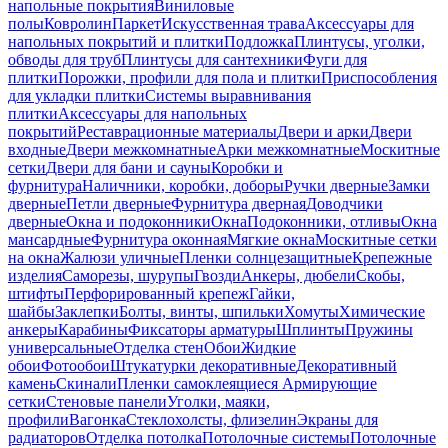
напольные покрытия
Виниловые
полы
Ковролин
Паркет
Искусственная трава
Аксессуары для
напольных покрытий и плитки
Подложка
Плинтусы, уголки,
обводы для труб
Плинтусы для сантехники
Фуги для
плитки
Порожки, профили для пола и плитки
Приспособления
для укладки плитки
Системы выравнивания
плитки
Аксессуары для напольных
покрытий
Реставрационные материалы
Двери и арки
Двери
входные
Двери межкомнатные
Арки межкомнатные
Москитные
сетки
Двери для бани и сауны
Коробки и
фурнитура
Наличники, коробки, доборы
Ручки дверные
Замки
дверные
Петли дверные
Фурнитура дверная
Доводчики
дверные
Окна и подоконники
Окна
Подоконники, отливы
Окна
мансардные
Фурнитура оконная
Мягкие окна
Москитные сетки
на окна
Жалюзи уличные
Пленки солнцезащитные
Крепежные
изделия
Саморезы, шурупы
Гвозди
Анкеры, дюбели
Скобы,
штифты
Перфорированный крепеж
Гайки,
шайбы
Заклепки
Болты, винты, шпильки
Хомуты
Химические
анкеры
Карабины
Фиксаторы арматуры
Шплинты
Пружины
универсальные
Отделка стен
Обои
Жидкие
обои
Фотообои
Штукатурки декоративные
Декоративный
камень
Скинали
Пленки самоклеящиеся
Армирующие
сетки
Стеновые панели
Уголки, маяки,
профили
Вагонка
Стеклохолсты, флизелин
Экраны для
радиаторов
Отделка потолка
Потолочные системы
Потолочные