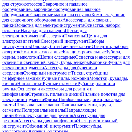
для стружкоотсосов
Сварочное и паяльное
оборудование
Сварочное оборудование
Паяльное
оборудование
Сварочные маски, аксессуары
Комплектующие
для сварочного оборудования
Аксессуары для сварки,
пайки
Оснастка для электроинструмента
Оснастка, наборы
оснастки
Насадки для граверов
Щетки для
электроинструмента
Развертки
Пуансоны
Щетки для
электродвигателей
Слесарный инструмент
Наборы
инструментов
Головки, биты
Гаечные ключи
Отвертки, наборы
отверток
Ножницы слесарные
Клещи строительные
Зубила,
керны, выколотки
Щетки слесарные
Оснастка и аксессуары для
бурения и сверления
Сверла, буры, зенкеры
Коронки
Зубила для
электроинструмента
Аксессуары для бурения и
сверления
Столярный инструмент
Тиски, струбцины,
гейферные зажимы
Ручные пилы, ножовки
Молотки, кувалды,
киянки
Напильники
Ручные стамески
Рубанки, рашпили
ручные
Оснастка и аксессуары для резания и
шлифования
Отрезные, пильные диски
Пильные полотна для
электроинструмента
Фрезы
Шлифовальные диски, насадки,
листы
Шлифовальные чашки
Точильные камни, круги,
сегменты
Полировальные валы
Направляющие
шины
Комплектующие для резания
Аксессуары для
резания
Аксессуары для шлифования
Электромонтажный
инструмент
Обжимной инструмент
Плоскогубцы,
круглогубцы
Кусачки, болторезы,