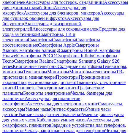
хлебопечек
Аксессуары для тостеров, сэндвичниц
Аксессуары
для кухонных комбайнов
Аксессуары для
мясорубок
Аксессуары для блендеров, миксеров
Аксессуары
для сушилок овощей и фруктов
Аксессуары для
йогуртниц
Аксессуары для аэрогрилей,
электрогрилей
Аксессуары для соковыжималок
Средства для
ухода за техникой
Смартфоны, ТВ и
электроника
Смартфоны
Смартфоны
Смартфоны
восстановленные
Смартфоны Apple
Смартфоны
Xiaomi
Смартфоны Samsung
Смартфоны Honor
Смартфоны
Huawei
Смартфоны POCO
Смартфоны Infinix
Смартфоны
Tecno
Смартфоны Realme
Смартфоны Samsung Galaxy S26
series
Кнопочные телефоны
Складные смартфоны
Телевизоры,
мониторы
Телевизоры
Мониторы
Мониторы-телевизоры
ТВ-
приставки и медиаплееры
Проекторы
Проекционные
экраны
Профессиональные дисплеи
Планшеты, электронные
книги
Планшеты
Электронные книги
Графические
планшеты
Блокноты электронные
Чехлы, бамперы для
планшетов
Аксессуары для планшетов,
смартфонов
Аксессуары для электронных книг
Смарт-часы,
аксессуары
Умные часы
Фитнес-браслеты
Умные часы
детские
Умные часы, фитнес-браслеты
Ремешки, аксессуары
для умных часов
Кабели для умных часов
Аксессуары для
смартфонов, планшетов
Зарядные устройства для телефонов,
планшетов
Чехлы, защитные стекла для телефонов
Чехлы для