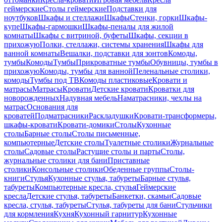
геймерские
Столы геймерские
Подставки для
ноутбуков
Шкафы и стеллажи
Шкафы
Стенки, горки
Шкафы-
купе
Шкафы-гармошки
Шкафы-пеналы для жилой
комнаты
Шкафы с витриной, буфеты
Шкафы, секции в
прихожую
Полки, стеллажи, системы хранения
Шкафы для
ванной комнаты
Вешалки, подставки для зонтов
Комоды,
тумбы
Комоды
Тумбы
Прикроватные тумбы
Обувницы, тумбы в
прихожую
Комоды, тумбы для ванной
Пеленальные столики,
комоды
Тумбы под ТВ
Комоды пластиковые
Кровати и
матрасы
Матрасы
Кровати
Детские кровати
Кроватки для
новорожденных
Надувная мебель
Наматрасники, чехлы на
матрас
Основания для
кроватей
Подматрасники
Раскладушки
Кровати-трансформеры,
шкафы-кровати
Кровати-домики
Столы
Кухонные
столы
Барные столы
Столы письменные,
компьютерные
Детские столы
Туалетные столики
Журнальные
столы
Садовые столы
Растущие столы и парты
Столы,
журнальные столики для бани
Приставные
столики
Консольные столики
Обеденные группы
Столы-
книги
Стулья
Кухонные стулья, табуреты
Барные стулья,
табуреты
Компьютерные кресла, стулья
Геймерские
кресла
Детские стулья, табуреты
Банкетки, скамьи
Садовые
кресла, стулья, табуреты
Стулья, табуреты для бани
Стульчики
для кормления
Кухня
Кухонный гарнитур
Кухонные