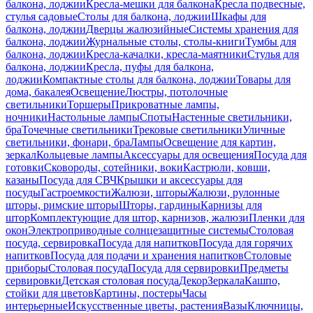
балкона, лоджии
Кресла-мешки для балкона
Кресла подвесные,
стулья садовые
Столы для балкона, лоджии
Шкафы для
балкона, лоджии
Дверцы жалюзийные
Системы хранения для
балкона, лоджии
Журнальные столы, столы-книги
Тумбы для
балкона, лоджии
Кресла-качалки, кресла-маятники
Стулья для
балкона, лоджии
Кресла, пуфы для балкона,
лоджии
Компактные столы для балкона, лоджии
Товары для
дома, бакалея
Освещение
Люстры, потолочные
светильники
Торшеры
Прикроватные лампы,
ночники
Настольные лампы
Споты
Настенные светильники,
бра
Точечные светильники
Трековые светильники
Уличные
светильники, фонари, бра
Лампы
Освещение для картин,
зеркал
Кольцевые лампы
Аксессуары для освещения
Посуда для
готовки
Сковороды, сотейники, воки
Кастрюли, ковши,
казаны
Посуда для СВЧ
Крышки и аксессуары для
посуды
Гастроемкости
Жалюзи, шторы
Жалюзи, рулонные
шторы, римские шторы
Шторы, гардины
Карнизы для
штор
Комплектующие для штор, карнизов, жалюзи
Пленки для
окон
Электроприводные солнцезащитные системы
Столовая
посуда, сервировка
Посуда для напитков
Посуда для горячих
напитков
Посуда для подачи и хранения напитков
Столовые
приборы
Столовая посуда
Посуда для сервировки
Предметы
сервировки
Детская столовая посуда
Декор
Зеркала
Кашпо,
стойки для цветов
Картины, постеры
Часы
интерьерные
Искусственные цветы, растения
Вазы
Ключницы,