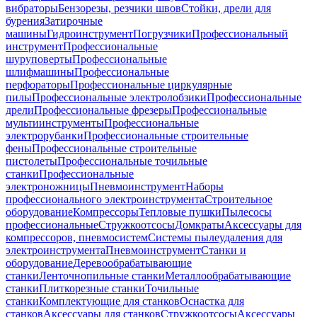
вибраторы
Бензорезы, резчики швов
Стойки, дрели для
бурения
Затирочные
машины
Гидроинструмент
Погрузчики
Профессиональный
инструмент
Профессиональные
шуруповерты
Профессиональные
шлифмашины
Профессиональные
перфораторы
Профессиональные циркулярные
пилы
Профессиональные электролобзики
Профессиональные
дрели
Профессиональные фрезеры
Профессиональные
мультиинструменты
Профессиональные
электрорубанки
Профессиональные строительные
фены
Профессиональные строительные
пистолеты
Профессиональные точильные
станки
Профессиональные
электроножницы
Пневмоинструмент
Наборы
профессионального электроинструмента
Строительное
оборудование
Компрессоры
Тепловые пушки
Пылесосы
профессиональные
Стружкоотсосы
Домкраты
Аксессуары для
компрессоров, пневмосистем
Системы пылеудаления для
электроинструмента
Пневмоинструмент
Станки и
оборудование
Деревообрабатывающие
станки
Ленточнопильные станки
Металлообрабатывающие
станки
Плиткорезные станки
Точильные
станки
Комплектующие для станков
Оснастка для
станков
Аксессуары для станков
Стружкоотсосы
Аксессуары