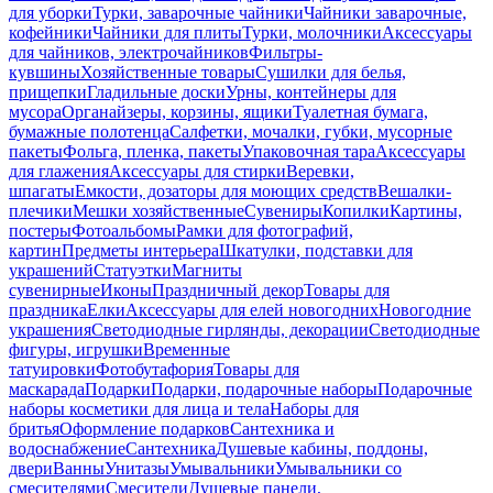
для уборки
Турки, заварочные чайники
Чайники заварочные,
кофейники
Чайники для плиты
Турки, молочники
Аксессуары
для чайников, электрочайников
Фильтры-
кувшины
Хозяйственные товары
Сушилки для белья,
прищепки
Гладильные доски
Урны, контейнеры для
мусора
Органайзеры, корзины, ящики
Туалетная бумага,
бумажные полотенца
Салфетки, мочалки, губки, мусорные
пакеты
Фольга, пленка, пакеты
Упаковочная тара
Аксессуары
для глажения
Аксессуары для стирки
Веревки,
шпагаты
Емкости, дозаторы для моющих средств
Вешалки-
плечики
Мешки хозяйственные
Сувениры
Копилки
Картины,
постеры
Фотоальбомы
Рамки для фотографий,
картин
Предметы интерьера
Шкатулки, подставки для
украшений
Статуэтки
Магниты
сувенирные
Иконы
Праздничный декор
Товары для
праздника
Елки
Аксессуары для елей новогодних
Новогодние
украшения
Светодиодные гирлянды, декорации
Светодиодные
фигуры, игрушки
Временные
татуировки
Фотобутафория
Товары для
маскарада
Подарки
Подарки, подарочные наборы
Подарочные
наборы косметики для лица и тела
Наборы для
бритья
Оформление подарков
Сантехника и
водоснабжение
Сантехника
Душевые кабины, поддоны,
двери
Ванны
Унитазы
Умывальники
Умывальники со
смесителями
Смесители
Душевые панели,