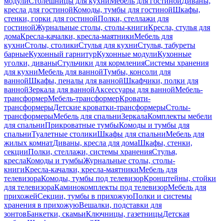
модули
Столешницы для кухни
Мебель для гостиной
Диваны,
кресла для гостиной
Комоды, тумбы для гостиной
Шкафы,
стенки, горки для гостиной
Полки, стеллажи для
гостиной
Журнальные столы, столы-книги
Кресла, стулья для
дома
Кресла-качалки, кресла-маятники
Мебель для
кухни
Столы, столики
Стулья для кухни
Стулья, табуреты
барные
Кухонный гарнитур
Кухонные модули
Кухонные
уголки, диваны
Стульчики для кормления
Системы хранения
для кухни
Мебель для ванной
Тумбы, консоли для
ванной
Шкафы, пеналы для ванной
Шкафчики, полки для
ванной
Зеркала для ванной
Аксессуары для ванной
Мебель-
трансформер
Мебель-трансформер
Кровати-
трансформеры
Детские кроватки-трансформеры
Столы-
трансформеры
Мебель для спальни
Зеркала
Комплекты мебели
для спальни
Прикроватные тумбы
Комоды и тумбы для
спальни
Туалетные столики
Шкафы для спальни
Мебель для
жилых комнат
Диваны, кресла для дома
Шкафы, стенки,
секции
Полки, стеллажи, системы хранения
Стулья,
кресла
Комоды и тумбы
Журнальные столы, столы-
книги
Кресла-качалки, кресла-маятники
Мебель для
телевизора
Комоды, тумбы под телевизор
Кронштейны, стойки
для телевизора
Каминокомплекты под телевизор
Мебель для
прихожей
Секции, тумбы в прихожую
Полки и системы
хранения в прихожую
Вешалки, подставки для
зонтов
Банкетки, скамьи
Ключницы, газетницы
Детская