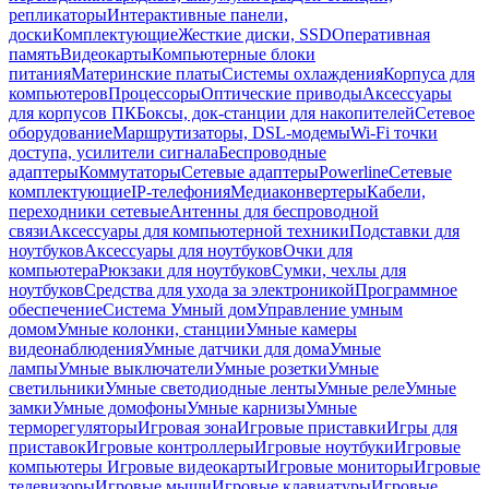
репликаторы
Интерактивные панели,
доски
Комплектующие
Жесткие диски, SSD
Оперативная
память
Видеокарты
Компьютерные блоки
питания
Материнские платы
Системы охлаждения
Корпуса для
компьютеров
Процессоры
Оптические приводы
Аксессуары
для корпусов ПК
Боксы, док-станции для накопителей
Сетевое
оборудование
Маршрутизаторы, DSL-модемы
Wi-Fi точки
доступа, усилители сигнала
Беспроводные
адаптеры
Коммутаторы
Сетевые адаптеры
Powerline
Сетевые
комплектующие
IP-телефония
Медиаконвертеры
Кабели,
переходники сетевые
Антенны для беспроводной
связи
Аксессуары для компьютерной техники
Подставки для
ноутбуков
Аксессуары для ноутбуков
Очки для
компьютера
Рюкзаки для ноутбуков
Сумки, чехлы для
ноутбуков
Средства для ухода за электроникой
Программное
обеспечение
Система Умный дом
Управление умным
домом
Умные колонки, станции
Умные камеры
видеонаблюдения
Умные датчики для дома
Умные
лампы
Умные выключатели
Умные розетки
Умные
светильники
Умные светодиодные ленты
Умные реле
Умные
замки
Умные домофоны
Умные карнизы
Умные
терморегуляторы
Игровая зона
Игровые приставки
Игры для
приставок
Игровые контроллеры
Игровые ноутбуки
Игровые
компьютеры
Игровые видеокарты
Игровые мониторы
Игровые
телевизоры
Игровые мыши
Игровые клавиатуры
Игровые