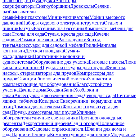
пылесосы, воздуходувки
Аэраторы,
скарификаторы
Снегоуборщики
Дровоколы
Сеялки,
разбрасыватели
семян
Минитракторы
Миникультиваторы
Мойки высокого
давления
Наборы садового электроинструмента
Отдых и
пикник
Батуты
Бассейны
Спа-бассейны
Комплекты мебели для
сада
Столы для сада
Стулья, кресла для сада
Качели
садовые
Гамаки, шезлонги
Раскладушки
Зонты,
тенты
Аксессуары для садовой мебели
Грили
Мангалы,
коптильни
Детская площадка
Сумки-
холодильники
Портативные колонки и
аудиосистемы
Оборудование для участка
Бытовые насосы
Люки
канализационные
Пруды, аксессуары для прудов
Фильтры,
насосы, стерилизаторы для прудов
Компрессоры для
прудов
Станции биологической очистки
Запчасти и
комплектующие для оборудования
Благоустройство
участка
Дачные дома
Беседки
Бани
Хозблоки и
сараи
Аксессуары для озеленения сада
Декор для сада
Почтовые
ящики, таблички
Козырьки
Скворечники, кормушки для
птиц
Домики для насекомых
Фонтаны, скульптуры для
сада
Пруды, аксессуары для прудов
Уличные
обогреватели
Уличные светильники
Противогололедные
реагенты
Декоративный щебень
Сад и огород
Поливочное
оборудование
Садовые опрыскиватели
Шланги для дома и
сада
Парники
Теплицы
Комплектующие для теплиц
Модульные