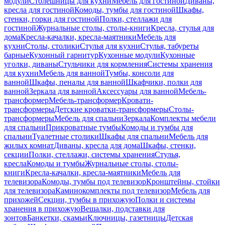
модули
Столешницы для кухни
Мебель для гостиной
Диваны,
кресла для гостиной
Комоды, тумбы для гостиной
Шкафы,
стенки, горки для гостиной
Полки, стеллажи для
гостиной
Журнальные столы, столы-книги
Кресла, стулья для
дома
Кресла-качалки, кресла-маятники
Мебель для
кухни
Столы, столики
Стулья для кухни
Стулья, табуреты
барные
Кухонный гарнитур
Кухонные модули
Кухонные
уголки, диваны
Стульчики для кормления
Системы хранения
для кухни
Мебель для ванной
Тумбы, консоли для
ванной
Шкафы, пеналы для ванной
Шкафчики, полки для
ванной
Зеркала для ванной
Аксессуары для ванной
Мебель-
трансформер
Мебель-трансформер
Кровати-
трансформеры
Детские кроватки-трансформеры
Столы-
трансформеры
Мебель для спальни
Зеркала
Комплекты мебели
для спальни
Прикроватные тумбы
Комоды и тумбы для
спальни
Туалетные столики
Шкафы для спальни
Мебель для
жилых комнат
Диваны, кресла для дома
Шкафы, стенки,
секции
Полки, стеллажи, системы хранения
Стулья,
кресла
Комоды и тумбы
Журнальные столы, столы-
книги
Кресла-качалки, кресла-маятники
Мебель для
телевизора
Комоды, тумбы под телевизор
Кронштейны, стойки
для телевизора
Каминокомплекты под телевизор
Мебель для
прихожей
Секции, тумбы в прихожую
Полки и системы
хранения в прихожую
Вешалки, подставки для
зонтов
Банкетки, скамьи
Ключницы, газетницы
Детская