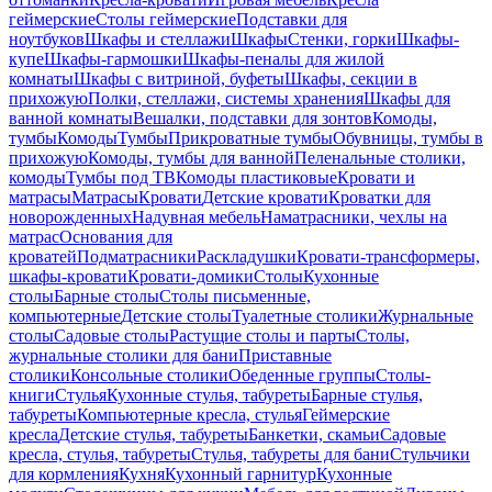
геймерские
Столы геймерские
Подставки для
ноутбуков
Шкафы и стеллажи
Шкафы
Стенки, горки
Шкафы-
купе
Шкафы-гармошки
Шкафы-пеналы для жилой
комнаты
Шкафы с витриной, буфеты
Шкафы, секции в
прихожую
Полки, стеллажи, системы хранения
Шкафы для
ванной комнаты
Вешалки, подставки для зонтов
Комоды,
тумбы
Комоды
Тумбы
Прикроватные тумбы
Обувницы, тумбы в
прихожую
Комоды, тумбы для ванной
Пеленальные столики,
комоды
Тумбы под ТВ
Комоды пластиковые
Кровати и
матрасы
Матрасы
Кровати
Детские кровати
Кроватки для
новорожденных
Надувная мебель
Наматрасники, чехлы на
матрас
Основания для
кроватей
Подматрасники
Раскладушки
Кровати-трансформеры,
шкафы-кровати
Кровати-домики
Столы
Кухонные
столы
Барные столы
Столы письменные,
компьютерные
Детские столы
Туалетные столики
Журнальные
столы
Садовые столы
Растущие столы и парты
Столы,
журнальные столики для бани
Приставные
столики
Консольные столики
Обеденные группы
Столы-
книги
Стулья
Кухонные стулья, табуреты
Барные стулья,
табуреты
Компьютерные кресла, стулья
Геймерские
кресла
Детские стулья, табуреты
Банкетки, скамьи
Садовые
кресла, стулья, табуреты
Стулья, табуреты для бани
Стульчики
для кормления
Кухня
Кухонный гарнитур
Кухонные