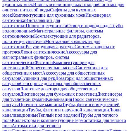
кухонных моек
Измельчители пищевых отходов
Системы для
очистки питьевой воды
Сифоны для кухонных
моек
Комплектующие для кухонных моек
Инженерная
сантехника
Инсталляции для
сантехники
Полотенцесушители
Отвод и подвод воды
Трубы
водопроводные
Магистральные фильтры, системы
сантехнические
Комплектующие для радиаторов,
полотенцесушителей
Монтажные комплекты для
сантехники
Регулирующая арматура
Системы защиты от
протечек
Люки сантехнические
Аксессуары для
магистральных фильтров, систем
сантехнических
Фитинги
Комплектующие для
инсталляций
Опрессовочные насосы
Сантехника для
общественных мест
Аксессуары для общественных
санузлов
Сушилки для рук
Дозаторы для общественных
санузлов
Сенсорные дозаторы для общественных
санузлов
Локтевые дозаторы для общественных
санузлов
Диспенсеры для бумажных полотенец
Диспенсеры
для туалетной бумаги
Канализация
Тросы сантехнические,
вантузы
Прочистные машины
Трубы, фитинги внутренней
канализации
Трубы, фитинги наружной канализации
Люки
канализационные
Теплый пол водяной
Трубы для теплого
пола
Коллекторы и комплектующие
Термостатика для теплого
пола
Автоматика для теплого
пола
Строительство
Строительные смеси и грунтовки
Клеевые