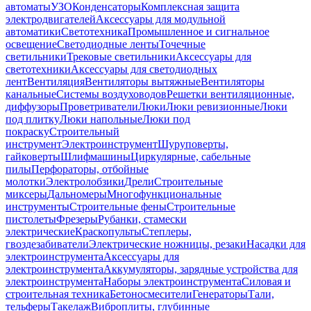
автоматы
УЗО
Конденсаторы
Комплексная защита
электродвигателей
Аксессуары для модульной
автоматики
Светотехника
Промышленное и сигнальное
освещение
Светодиодные ленты
Точечные
светильники
Трековые светильники
Аксессуары для
светотехники
Аксессуары для светодиодных
лент
Вентиляция
Вентиляторы вытяжные
Вентиляторы
канальные
Системы воздуховодов
Решетки вентиляционные,
диффузоры
Проветриватели
Люки
Люки ревизионные
Люки
под плитку
Люки напольные
Люки под
покраску
Строительный
инструмент
Электроинструмент
Шуруповерты,
гайковерты
Шлифмашины
Циркулярные, сабельные
пилы
Перфораторы, отбойные
молотки
Электролобзики
Дрели
Строительные
миксеры
Дальномеры
Многофункциональные
инструменты
Строительные фены
Строительные
пистолеты
Фрезеры
Рубанки, стамески
электрические
Краскопульты
Степлеры,
гвоздезабиватели
Электрические ножницы, резаки
Насадки для
электроинструмента
Аксессуары для
электроинструмента
Аккумуляторы, зарядные устройства для
электроинструмента
Наборы электроинструмента
Силовая и
строительная техника
Бетоносмесители
Генераторы
Тали,
тельферы
Такелаж
Виброплиты, глубинные