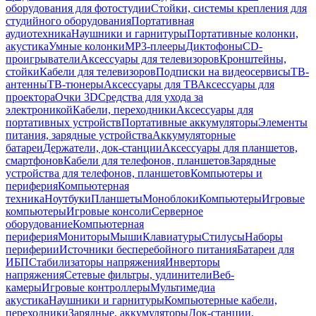
оборудования для фотостудии
Стойки, системы крепления для
студийного оборудования
Портативная
аудиотехника
Наушники и гарнитуры
Портативные колонки,
акустика
Умные колонки
MP3-плееры
Диктофоны
CD-
проигрыватели
Аксессуары для телевизоров
Кронштейны,
стойки
Кабели для телевизоров
Подписки на видеосервисы
ТВ-
антенны
ТВ-тюнеры
Аксессуары для ТВ
Аксессуары для
проектора
Очки 3D
Средства для ухода за
электроникой
Кабели, переходники
Аксессуары для
портативных устройств
Портативные аккумуляторы
Элементы
питания, зарядные устройства
Аккумуляторные
батареи
Держатели, док-станции
Аксессуары для планшетов,
смартфонов
Кабели для телефонов, планшетов
Зарядные
устройства для телефонов, планшетов
Компьютеры и
периферия
Компьютерная
техника
Ноутбуки
Планшеты
Моноблоки
Компьютеры
Игровые
компьютеры
Игровые консоли
Серверное
оборудование
Компьютерная
периферия
Мониторы
Мыши
Клавиатуры
Стилусы
Наборы
периферии
Источники бесперебойного питания
Батареи для
ИБП
Стабилизаторы напряжения
Инверторы
напряжения
Сетевые фильтры, удлинители
Веб-
камеры
Игровые контроллеры
Мультимедиа
акустика
Наушники и гарнитуры
Компьютерные кабели,
переходники
Зарядные, аккумуляторы
Док-станции,