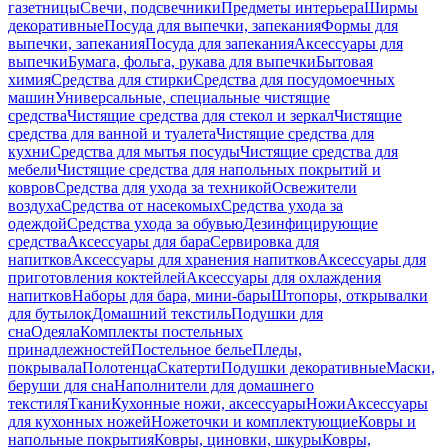
газетницы
Свечи, подсвечники
Предметы интерьера
Ширмы
декоративные
Посуда для выпечки, запекания
Формы для
выпечки, запекания
Посуда для запекания
Аксессуары для
выпечки
Бумага, фольга, рукава для выпечки
Бытовая
химия
Средства для стирки
Средства для посудомоечных
машин
Универсальные, специальные чистящие
средства
Чистящие средства для стекол и зеркал
Чистящие
средства для ванной и туалета
Чистящие средства для
кухни
Средства для мытья посуды
Чистящие средства для
мебели
Чистящие средства для напольных покрытий и
ковров
Средства для ухода за техникой
Освежители
воздуха
Средства от насекомых
Средства ухода за
одеждой
Средства ухода за обувью
Дезинфицирующие
средства
Аксессуары для бара
Сервировка для
напитков
Аксессуары для хранения напитков
Аксессуары для
приготовления коктейлей
Аксессуары для охлаждения
напитков
Наборы для бара, мини-бары
Штопоры, открывалки
для бутылок
Домашний текстиль
Подушки для
сна
Одеяла
Комплекты постельных
принадлежностей
Постельное белье
Пледы,
покрывала
Полотенца
Скатерти
Подушки декоративные
Маски,
беруши для сна
Наполнители для домашнего
текстиля
Ткани
Кухонные ножи, аксессуары
Ножи
Аксессуары
для кухонных ножей
Ножеточки и комплектующие
Ковры и
напольные покрытия
Ковры, циновки, шкуры
Ковры,