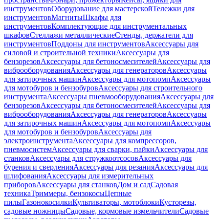
инструментов
Оборудование для мастерской
Тележки для
инструментов
Магниты
Шкафы для
инструментов
Комплектующие для инструментальных
шкафов
Стеллажи металлические
Стенды, держатели для
инструментов
Поддоны для инструментов
Аксессуары для
силовой и строительной техники
Аксессуары для
бензорезов
Аксессуары для бетоносмесителей
Аксессуары для
виброоборудования
Аксессуары для генераторов
Аксессуары
для затирочных машин
Аксессуары для мотопомп
Аксессуары
для мотобуров и бензобуров
Аксессуары для строительного
инструмента
Аксессуары пневмооборудования
Аксессуары для
бензорезов
Аксессуары для бетоносмесителей
Аксессуары для
виброоборудования
Аксессуары для генераторов
Аксессуары
для затирочных машин
Аксессуары для мотопомп
Аксессуары
для мотобуров и бензобуров
Аксессуары для
электроинструмента
Аксессуары для компрессоров,
пневмосистем
Аксессуары для сварки, пайки
Аксессуары для
станков
Аксессуары для стружкоотсосов
Аксессуары для
бурения и сверления
Аксессуары для резания
Аксессуары для
шлифования
Аксессуары для измерительных
приборов
Аксессуары для станков
Дом и сад
Садовая
техника
Триммеры, бензокосы
Цепные
пилы
Газонокосилки
Культиваторы, мотоблоки
Кусторезы,
садовые ножницы
Садовые, кормовые измельчители
Садовые