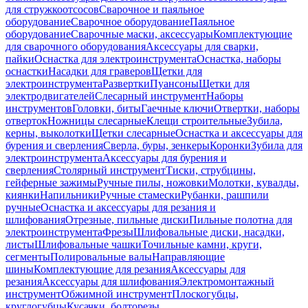
для стружкоотсосов
Сварочное и паяльное
оборудование
Сварочное оборудование
Паяльное
оборудование
Сварочные маски, аксессуары
Комплектующие
для сварочного оборудования
Аксессуары для сварки,
пайки
Оснастка для электроинструмента
Оснастка, наборы
оснастки
Насадки для граверов
Щетки для
электроинструмента
Развертки
Пуансоны
Щетки для
электродвигателей
Слесарный инструмент
Наборы
инструментов
Головки, биты
Гаечные ключи
Отвертки, наборы
отверток
Ножницы слесарные
Клещи строительные
Зубила,
керны, выколотки
Щетки слесарные
Оснастка и аксессуары для
бурения и сверления
Сверла, буры, зенкеры
Коронки
Зубила для
электроинструмента
Аксессуары для бурения и
сверления
Столярный инструмент
Тиски, струбцины,
гейферные зажимы
Ручные пилы, ножовки
Молотки, кувалды,
киянки
Напильники
Ручные стамески
Рубанки, рашпили
ручные
Оснастка и аксессуары для резания и
шлифования
Отрезные, пильные диски
Пильные полотна для
электроинструмента
Фрезы
Шлифовальные диски, насадки,
листы
Шлифовальные чашки
Точильные камни, круги,
сегменты
Полировальные валы
Направляющие
шины
Комплектующие для резания
Аксессуары для
резания
Аксессуары для шлифования
Электромонтажный
инструмент
Обжимной инструмент
Плоскогубцы,
круглогубцы
Кусачки, болторезы,