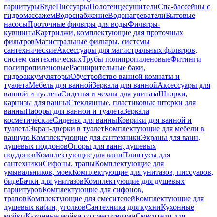
гарнитуры
Биде
Писсуары
Полотенцесушители
Спа-бассейны с
гидромассажем
Водоснабжение
Водонагреватели
Бытовые
насосы
Проточные фильтры для воды
Фильтры-
кувшины
Картриджи, комплектующие для проточных
фильтров
Магистральные фильтры, системы
сантехнические
Аксессуары для магистральных фильтров,
систем сантехнических
Трубы полипропиленовые
Фитинги
полипропиленовые
Расширительные баки,
гидроаккумуляторы
Обустройство ванной комнаты и
туалета
Мебель для ванной
Зеркала для ванной
Аксессуары для
ванной и туалета
Сиденья и чехлы для унитаза
Шторки,
карнизы для ванны
Стеклянные, пластиковые шторки для
ванны
Наборы для ванной и туалета
Зеркала
косметические
Сиденья для ванны
Коврики для ванной и
туалета
Экран-дверки в туалет
Комплектующие для мебели в
ванную
Комплектующие для сантехники
Экраны для ванн,
душевых поддонов
Опоры для ванн, душевых
поддонов
Комплектующие для ванн
Плинтусы для
сантехники
Сифоны, трапы
Комплектующие для
умывальников, моек
Комплектующие для унитазов, писсуаров,
биде
Бачки для унитазов
Комплектующие для душевых
гарнитуров
Комплектующие для сифонов,
трапов
Комплектующие для смесителей
Комплектующие для
душевых кабин, уголков
Сантехника для кухни
Кухонные
мойки
Кухонные мойки со смесителями
Смесители для