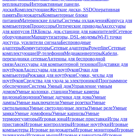
репликаторы
Интерактивные панели,
доски
Комплектующие
Жесткие диски, SSD
Оперативная
память
Видеокарты
Компьютерные блоки
питания
Материнские платы
Системы охлаждения
Корпуса для
компьютеров
Процессоры
Оптические приводы
Аксессуары
для корпусов ПК
Боксы, док-станции для накопителей
Сетевое
оборудование
Маршрутизаторы, DSL-модемы
Wi-Fi точки
доступа, усилители сигнала
Беспроводные
адаптеры
Коммутаторы
Сетевые адаптеры
Powerline
Сетевые
комплектующие
IP-телефония
Медиаконвертеры
Кабели,
переходники сетевые
Антенны для беспроводной
связи
Аксессуары для компьютерной техники
Подставки для
ноутбуков
Аксессуары для ноутбуков
Очки для
компьютера
Рюкзаки для ноутбуков
Сумки, чехлы для
ноутбуков
Средства для ухода за электроникой
Программное
обеспечение
Система Умный дом
Управление умным
домом
Умные колонки, станции
Умные камеры
видеонаблюдения
Умные датчики для дома
Умные
лампы
Умные выключатели
Умные розетки
Умные
светильники
Умные светодиодные ленты
Умные реле
Умные
замки
Умные домофоны
Умные карнизы
Умные
терморегуляторы
Игровая зона
Игровые приставки
Игры для
приставок
Игровые контроллеры
Игровые ноутбуки
Игровые
компьютеры
Игровые видеокарты
Игровые мониторы
Игровые
телевизоры
Игровые мыши
Игровые клавиатуры
Игровые