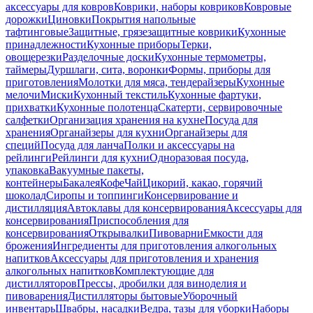
аксессуары для ковров
Коврики, наборы ковриков
Ковровые
дорожки
Циновки
Покрытия напольные
тафтинговые
Защитные, грязезащитные коврики
Кухонные
принадлежности
Кухонные приборы
Терки,
овощерезки
Разделочные доски
Кухонные термометры,
таймеры
Дуршлаги, сита, воронки
Формы, приборы для
приготовления
Молотки для мяса, тендерайзеры
Кухонные
мелочи
Миски
Кухонный текстиль
Кухонные фартуки,
прихватки
Кухонные полотенца
Скатерти, сервировочные
салфетки
Организация хранения на кухне
Посуда для
хранения
Органайзеры для кухни
Органайзеры для
специй
Посуда для ланча
Полки и аксессуары на
рейлинги
Рейлинги для кухни
Одноразовая посуда,
упаковка
Вакуумные пакеты,
контейнеры
Бакалея
Кофе
Чай
Цикорий, какао, горячий
шоколад
Сиропы и топпинги
Консервирование и
дистилляция
Автоклавы для консервирования
Аксессуары для
консервирования
Приспособления для
консервирования
Открывалки
Пивоварни
Емкости для
брожения
Ингредиенты для приготовления алкогольных
напитков
Аксессуары для приготовления и хранения
алкогольных напитков
Комплектующие для
дистилляторов
Прессы, дробилки для виноделия и
пивоварения
Дистилляторы бытовые
Уборочный
инвентарь
Швабры, насадки
Ведра, тазы для уборки
Наборы