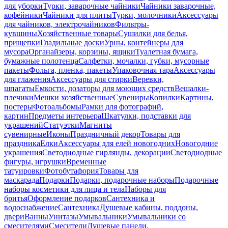
для уборки
Турки, заварочные чайники
Чайники заварочные,
кофейники
Чайники для плиты
Турки, молочники
Аксессуары
для чайников, электрочайников
Фильтры-
кувшины
Хозяйственные товары
Сушилки для белья,
прищепки
Гладильные доски
Урны, контейнеры для
мусора
Органайзеры, корзины, ящики
Туалетная бумага,
бумажные полотенца
Салфетки, мочалки, губки, мусорные
пакеты
Фольга, пленка, пакеты
Упаковочная тара
Аксессуары
для глажения
Аксессуары для стирки
Веревки,
шпагаты
Емкости, дозаторы для моющих средств
Вешалки-
плечики
Мешки хозяйственные
Сувениры
Копилки
Картины,
постеры
Фотоальбомы
Рамки для фотографий,
картин
Предметы интерьера
Шкатулки, подставки для
украшений
Статуэтки
Магниты
сувенирные
Иконы
Праздничный декор
Товары для
праздника
Елки
Аксессуары для елей новогодних
Новогодние
украшения
Светодиодные гирлянды, декорации
Светодиодные
фигуры, игрушки
Временные
татуировки
Фотобутафория
Товары для
маскарада
Подарки
Подарки, подарочные наборы
Подарочные
наборы косметики для лица и тела
Наборы для
бритья
Оформление подарков
Сантехника и
водоснабжение
Сантехника
Душевые кабины, поддоны,
двери
Ванны
Унитазы
Умывальники
Умывальники со
смесителями
Смесители
Душевые панели,