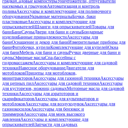
грядки
Садовые компостеры
Уничтожители, отпугиватели
насекомых и грызунов
Автоматизация и контроль
полива
Аксессуары и комплектующие для поливочного
оборудования
Укрывные материалы
Бочки, баки
пластиковые
Аксессуары и комплектующие для
опрыскивателей
Шланги для опрыскивателей
Товары для
бани
Бани
Сауны
Двери для бани и сауны
Бондарные
изделия
Банные принадлежности
Аксессуары для
бани
Оснащение и декор для бани
Измерительные приборы для
бани
Фитобочки, купели
Комплектующие для купелей
Окна
для бани
Мебель для бани и сауны
Ручки дверные для бани и
сауны
Эфирные масла
Спа-бассейны с
гидромассажем
Аксессуары и комплектующие для садовой
техники
Навесное оборудование
Двигатели для
мотоблоков
Прицепы для мотоблоков,
минитракторов
Аксессуары для газонной техники
Аксессуары
для цепных пил
Аксессуары для садовой техники
Аксессуары
для кусторезов, ножниц садовых
Моторные масла для садовой
техники
Аксессуары для аэратоторов и
скарификаторов
Аксессуары для культиваторов и
мотоблоков
Аксессуары для воздуходувок
Аксессуары для
газонокосилок
Аксессуары для бензокос и
триммеров
Аксессуары для моек высокого
давления
Аксессуары и комплектующие для
опрыскивателей
Запчасти для садовых