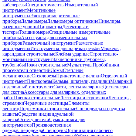
кабелерезы
Специнструменты
Измерительный
инструмент
Мерительные
инструменты
Электроизмерительные
приборы
Дальномеры
Дальномеры оптические
Нивелиры,
лазерные уровни
Пирометры
Детекторы и
тестеры
Толщиномеры
Специальные измерительные
приборы
Аксессуары для измерительных
приборов
Разметочный инструмент
Разметочные
инструменты
Инструменты для нарезки резьбы
Маркеры,
карандаши строительные
Клейма ударные
Строительно-
монтажный инструмент
Заклепочники
Труборезы,
трубогибы
Ножи строительные
Мультитулы
Пробойники,
просекатели отверстий
Ломы
Степлеры
механические
Стеклорезы
Прикаточные валики
Отделочный
инструмент
Плиткорезы
Кельмы, шпатели, гладилки
Малярный,
отделочный инструмент
Скотч, ленты малярные
Диспенсеры
для скотча
Аксессуары для малярных, отделочных
работ
Пленки строительные
Лестницы и стремянки
Лестницы,
стремянки
Чердачные лестницы
Элементы
лестниц
Подъемники строительные
Спецодежда и средства
защиты
Средства индивидуальной
защиты
Огнетушители
Сумки, пояса для
инструментов
Производственная
одежда
Спецодежда
Спецобувь
Организация рабочего
пространства
Фонари, прожекторы
Кейсы, ящики для