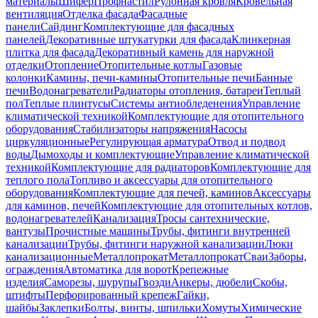
материалы
Шифер
Профнастил
Рулонная кровля
Кровельная
вентиляция
Отделка фасада
Фасадные
панели
Сайдинг
Комплектующие для фасадных
панелей
Декоративные штукатурки для фасада
Клинкерная
плитка для фасада
Декоративный камень для наружной
отделки
Отопление
Отопительные котлы
Газовые
колонки
Камины, печи-камины
Отопительные печи
Банные
печи
Водонагреватели
Радиаторы отопления, батареи
Теплый
пол
Теплые плинтусы
Системы антиобледенения
Управление
климатической техникой
Комплектующие для отопительного
оборудования
Стабилизаторы напряжения
Насосы
циркуляционные
Регулирующая арматура
Отвод и подвод
воды
Дымоходы и комплектующие
Управление климатической
техникой
Комплектующие для радиаторов
Комплектующие для
теплого пола
Топливо и аксессуары для отопительного
оборудования
Комплектующие для печей, каминов
Аксессуары
для каминов, печей
Комплектующие для отопительных котлов,
водонагревателей
Канализация
Тросы сантехнические,
вантузы
Прочистные машины
Трубы, фитинги внутренней
канализации
Трубы, фитинги наружной канализации
Люки
канализационные
Металлопрокат
Металлопрокат
Сваи
Заборы,
ограждения
Автоматика для ворот
Крепежные
изделия
Саморезы, шурупы
Гвозди
Анкеры, дюбели
Скобы,
штифты
Перфорированный крепеж
Гайки,
шайбы
Заклепки
Болты, винты, шпильки
Хомуты
Химические