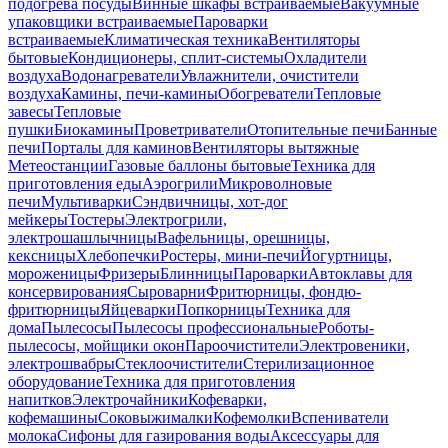
подогрева посуды
Винные шкафы встраиваемые
Вакуумные
упаковщики встраиваемые
Пароварки
встраиваемые
Климатическая техника
Вентиляторы
бытовые
Кондиционеры, сплит-системы
Охладители
воздуха
Водонагреватели
Увлажнители, очистители
воздуха
Камины, печи-камины
Обогреватели
Тепловые
завесы
Тепловые
пушки
Биокамины
Проветриватели
Отопительные печи
Банные
печи
Порталы для каминов
Вентиляторы вытяжные
Метеостанции
Газовые баллоны бытовые
Техника для
приготовления еды
Аэрогрили
Микроволновые
печи
Мультиварки
Сэндвичницы, хот-дог
мейкеры
Тостеры
Электрогрили,
электрошашлычницы
Вафельницы, орешницы,
кексницы
Хлебопечки
Ростеры, мини-печи
Йогуртницы,
мороженицы
Фризеры
Блинницы
Пароварки
Автоклавы для
консервирования
Сыроварни
Фритюрницы, фондю-
фритюрницы
Яйцеварки
Попкорницы
Техника для
дома
Пылесосы
Пылесосы профессиональные
Роботы-
пылесосы, мойщики окон
Пароочистители
Электровеники,
электрошвабры
Стеклоочистители
Стерилизационное
оборудование
Техника для приготовления
напитков
Электрочайники
Кофеварки,
кофемашины
Соковыжималки
Кофемолки
Вспениватели
молока
Сифоны для газирования воды
Аксессуары для