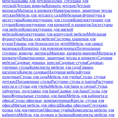
мебель
Шкафы для детской
Полки, стеллажи для
детской
Детские комоды
Кровати детские
Детские
матрасы
Матрасы в кроватку
Наматрасники, защитные чехлы
детские
Мебель для детского сада
Мебельная фурнитура и
аксессуары
Комплектующие для столов
Комплектующие для
стульев
Комплектующие для кроватей и кроваток
Аксессуары
для мебели
Комплектующие для мягкой
мебели
Комплектующие для корпусной мебели
Мебельная
фурнитура
Чехлы для мебели
Системы хранения для
кухни
Товары для безопасности детей
Мебель для самых
маленьких
Кроватки для новорожденных
Пеленальные
столики, комоды, матрасы
Манежи, кровати-манежи
Матрасы в
кроватку
Наматрасники, защитные чехлы в кроватку
Садовая
мебель
Садовые диваны, кресла
Садовые стулья
Садовые,
уличные столы
Комплекты мебели для сада
Гамаки,
шезлонги
Качели садовые
Надувная мебель
Кухни
походные
Столы для сада
Мебель для учебы
Столы, стулья
детские
Письменные столы
Растущие столы и парты
Растущие
кресла и стулья для учебы
Мебель для бани и сауны
Стулья,
табуретки, подставки для бани
Скамьи для бани
Столы для
бани
Журнальные столики для бани
Мебель для кабинета и
офиса
Столы офисные, компьютерные
Кресла, стулья для
офиса
Мягкая мебель для офиса
Шкафы офисные
Стеллажи,
полки для документов
Офисные тумбы
Комплекты мебели для
кабинета
Мебель для лоджии и балкона
Комплекты мебели для