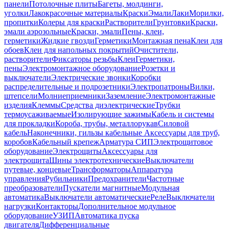
панели
Потолочные плиты
Багеты, молдинги,
уголки
Лакокрасочные материалы
Краски
Эмали
Лаки
Морилки,
пропитки
Колеры для краски
Растворители
Грунтовки
Краски,
эмали аэрозольные
Краски, эмали
Пены, клеи,
герметики
Жидкие гвозди
Герметики
Монтажная пена
Клеи для
обоев
Клеи для напольных покрытий
Очистители,
растворители
Фиксаторы резьбы
Клеи
Герметики,
пены
Электромонтажное оборудование
Розетки и
выключатели
Электрические звонки
Коробки
распределительные и подрозетники
Электропатроны
Вилки,
штепсели
Молниеприемники
Заземление
Электромонтажные
изделия
Клеммы
Средства диэлектрические
Трубки
термоусаживаемые
Изолирующие зажимы
Кабель и системы
для прокладки
Короба, трубы, металлорукав
Силовой
кабель
Наконечники, гильзы кабельные
Аксессуары для труб,
коробов
Кабельный крепеж
Арматура СИП
Электрощитовое
оборудование
Электрощиты
Аксессуары для
электрощита
Шины электротехнические
Выключатели
путевые, концевые
Трансформаторы
Аппаратура
управления
Рубильники
Предохранители
Частотные
преобразователи
Пускатели магнитные
Модульная
автоматика
Выключатели автоматические
Реле
Выключатели
нагрузки
Контакторы
Дополнительное модульное
оборудование
УЗИП
Автоматика пуска
двигателя
Дифференциальные