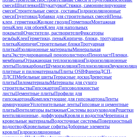
смеси
Шпатлевки
Штукатурки
Стяжки, самонивелирующие
смеси
Строительные смеси, составы
Гидроизоляционные
смеси
Грунтовки
Добавки для строительных смесей
Пены,
клеи, герметики
Жидкие гвозди
Герметики
Монтажная
пена
Клеи для обоев
Клеи для напольных
покрытий
Очистители, растворители
Фиксаторы
резьбы
Клеи
Герметики, пены
Кирпичи, блоки, тротуарная
плитка
Кирпичи
Строительные блоки
Тротуарная
плитка
Изоляционные материалы
Минеральная
вата
Экструдированный пенополистирол
Пенопласт
Пленки,
мембраны
Отражающая теплоизоляция
Гидроизоляционные
ленты
Поликарбонат
Шумоизоляция
Теплоизоляция
Звукоизоляц
плитные и пиломатериалы
Плиты OSB
Фанера
ДСП,
ЛДСП
Мебельные щиты
Террасные доски
Древесные
плиты
Пиломатериалы
Материалы для сухого
строительства
Гипсокартон
Гипсоволокнистые
листы
Цементные плиты
Профили для
гипсокартона
Комплектующие для гипсокартона
Ленты
армирующие
Уплотнительные ленты
Гипсовые и цементные
плиты
Вентиляторы вытяжные
Системы воздуховодов
Решетки
вентиляционные, диффузоры
Кровля и водосток
Черепица и
кровельные материалы
Водосточные системы
Поверхностный
водоотвод
Кровельные софиты
Доборные элементы
кровли
Гидроизоляционные