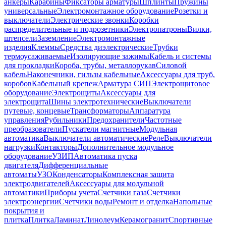
анкеры
Карабины
Фиксаторы арматуры
Шплинты
Пружины
универсальные
Электромонтажное оборудование
Розетки и
выключатели
Электрические звонки
Коробки
распределительные и подрозетники
Электропатроны
Вилки,
штепсели
Заземление
Электромонтажные
изделия
Клеммы
Средства диэлектрические
Трубки
термоусаживаемые
Изолирующие зажимы
Кабель и системы
для прокладки
Короба, трубы, металлорукав
Силовой
кабель
Наконечники, гильзы кабельные
Аксессуары для труб,
коробов
Кабельный крепеж
Арматура СИП
Электрощитовое
оборудование
Электрощиты
Аксессуары для
электрощита
Шины электротехнические
Выключатели
путевые, концевые
Трансформаторы
Аппаратура
управления
Рубильники
Предохранители
Частотные
преобразователи
Пускатели магнитные
Модульная
автоматика
Выключатели автоматические
Реле
Выключатели
нагрузки
Контакторы
Дополнительное модульное
оборудование
УЗИП
Автоматика пуска
двигателя
Дифференциальные
автоматы
УЗО
Конденсаторы
Комплексная защита
электродвигателей
Аксессуары для модульной
автоматики
Приборы учета
Счетчики газа
Счетчики
электроэнергии
Счетчики воды
Ремонт и отделка
Напольные
покрытия и
плитка
Плитка
Ламинат
Линолеум
Керамогранит
Спортивные