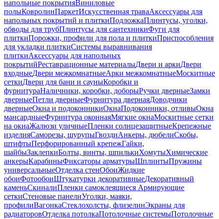
напольные покрытия
Виниловые
полы
Ковролин
Паркет
Искусственная трава
Аксессуары для
напольных покрытий и плитки
Подложка
Плинтусы, уголки,
обводы для труб
Плинтусы для сантехники
Фуги для
плитки
Порожки, профили для пола и плитки
Приспособления
для укладки плитки
Системы выравнивания
плитки
Аксессуары для напольных
покрытий
Реставрационные материалы
Двери и арки
Двери
входные
Двери межкомнатные
Арки межкомнатные
Москитные
сетки
Двери для бани и сауны
Коробки и
фурнитура
Наличники, коробки, доборы
Ручки дверные
Замки
дверные
Петли дверные
Фурнитура дверная
Доводчики
дверные
Окна и подоконники
Окна
Подоконники, отливы
Окна
мансардные
Фурнитура оконная
Мягкие окна
Москитные сетки
на окна
Жалюзи уличные
Пленки солнцезащитные
Крепежные
изделия
Саморезы, шурупы
Гвозди
Анкеры, дюбели
Скобы,
штифты
Перфорированный крепеж
Гайки,
шайбы
Заклепки
Болты, винты, шпильки
Хомуты
Химические
анкеры
Карабины
Фиксаторы арматуры
Шплинты
Пружины
универсальные
Отделка стен
Обои
Жидкие
обои
Фотообои
Штукатурки декоративные
Декоративный
камень
Скинали
Пленки самоклеящиеся
Армирующие
сетки
Стеновые панели
Уголки, маяки,
профили
Вагонка
Стеклохолсты, флизелин
Экраны для
радиаторов
Отделка потолка
Потолочные системы
Потолочные