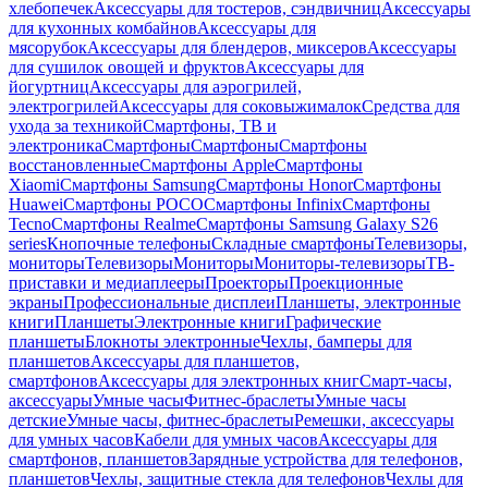
хлебопечек
Аксессуары для тостеров, сэндвичниц
Аксессуары
для кухонных комбайнов
Аксессуары для
мясорубок
Аксессуары для блендеров, миксеров
Аксессуары
для сушилок овощей и фруктов
Аксессуары для
йогуртниц
Аксессуары для аэрогрилей,
электрогрилей
Аксессуары для соковыжималок
Средства для
ухода за техникой
Смартфоны, ТВ и
электроника
Смартфоны
Смартфоны
Смартфоны
восстановленные
Смартфоны Apple
Смартфоны
Xiaomi
Смартфоны Samsung
Смартфоны Honor
Смартфоны
Huawei
Смартфоны POCO
Смартфоны Infinix
Смартфоны
Tecno
Смартфоны Realme
Смартфоны Samsung Galaxy S26
series
Кнопочные телефоны
Складные смартфоны
Телевизоры,
мониторы
Телевизоры
Мониторы
Мониторы-телевизоры
ТВ-
приставки и медиаплееры
Проекторы
Проекционные
экраны
Профессиональные дисплеи
Планшеты, электронные
книги
Планшеты
Электронные книги
Графические
планшеты
Блокноты электронные
Чехлы, бамперы для
планшетов
Аксессуары для планшетов,
смартфонов
Аксессуары для электронных книг
Смарт-часы,
аксессуары
Умные часы
Фитнес-браслеты
Умные часы
детские
Умные часы, фитнес-браслеты
Ремешки, аксессуары
для умных часов
Кабели для умных часов
Аксессуары для
смартфонов, планшетов
Зарядные устройства для телефонов,
планшетов
Чехлы, защитные стекла для телефонов
Чехлы для