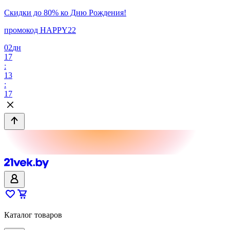
Скидки до 80% ко Дню Рождения!
промокод HAPPY22
02
дн
17
:
13
:
17
Каталог товаров