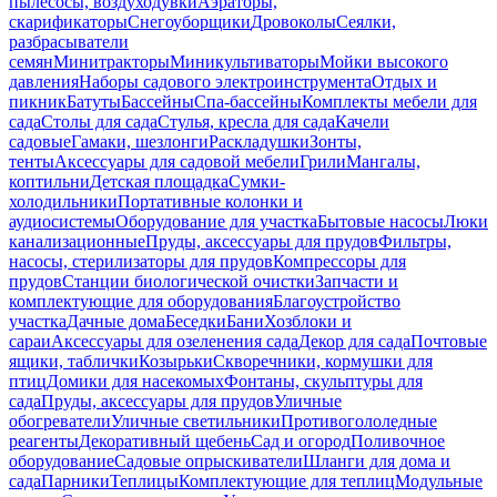
пылесосы, воздуходувки
Аэраторы,
скарификаторы
Снегоуборщики
Дровоколы
Сеялки,
разбрасыватели
семян
Минитракторы
Миникультиваторы
Мойки высокого
давления
Наборы садового электроинструмента
Отдых и
пикник
Батуты
Бассейны
Спа-бассейны
Комплекты мебели для
сада
Столы для сада
Стулья, кресла для сада
Качели
садовые
Гамаки, шезлонги
Раскладушки
Зонты,
тенты
Аксессуары для садовой мебели
Грили
Мангалы,
коптильни
Детская площадка
Сумки-
холодильники
Портативные колонки и
аудиосистемы
Оборудование для участка
Бытовые насосы
Люки
канализационные
Пруды, аксессуары для прудов
Фильтры,
насосы, стерилизаторы для прудов
Компрессоры для
прудов
Станции биологической очистки
Запчасти и
комплектующие для оборудования
Благоустройство
участка
Дачные дома
Беседки
Бани
Хозблоки и
сараи
Аксессуары для озеленения сада
Декор для сада
Почтовые
ящики, таблички
Козырьки
Скворечники, кормушки для
птиц
Домики для насекомых
Фонтаны, скульптуры для
сада
Пруды, аксессуары для прудов
Уличные
обогреватели
Уличные светильники
Противогололедные
реагенты
Декоративный щебень
Сад и огород
Поливочное
оборудование
Садовые опрыскиватели
Шланги для дома и
сада
Парники
Теплицы
Комплектующие для теплиц
Модульные