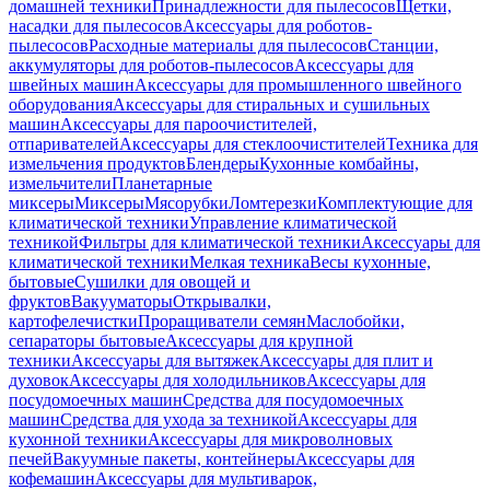
домашней техники
Принадлежности для пылесосов
Щетки,
насадки для пылесосов
Аксессуары для роботов-
пылесосов
Расходные материалы для пылесосов
Станции,
аккумуляторы для роботов-пылесосов
Аксессуары для
швейных машин
Аксессуары для промышленного швейного
оборудования
Аксессуары для стиральных и сушильных
машин
Аксессуары для пароочистителей,
отпаривателей
Аксессуары для стеклоочистителей
Техника для
измельчения продуктов
Блендеры
Кухонные комбайны,
измельчители
Планетарные
миксеры
Миксеры
Мясорубки
Ломтерезки
Комплектующие для
климатической техники
Управление климатической
техникой
Фильтры для климатической техники
Аксессуары для
климатической техники
Мелкая техника
Весы кухонные,
бытовые
Сушилки для овощей и
фруктов
Вакууматоры
Открывалки,
картофелечистки
Проращиватели семян
Маслобойки,
сепараторы бытовые
Аксессуары для крупной
техники
Аксессуары для вытяжек
Аксессуары для плит и
духовок
Аксессуары для холодильников
Аксессуары для
посудомоечных машин
Средства для посудомоечных
машин
Средства для ухода за техникой
Аксессуары для
кухонной техники
Аксессуары для микроволновых
печей
Вакуумные пакеты, контейнеры
Аксессуары для
кофемашин
Аксессуары для мультиварок,