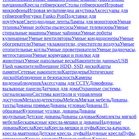
наушники
Кресла геймерские
Столы геймерские
Игровые
микрофоны
Игровая мультимедиа акустика
Аксессуары для
геймеров
Фигурки Funko Pop
Подставки для
ноутбуков
Светодиодные ленты
Лампы для мониторов
Умная
техника
Умные роботы-пылесосы
Умные телевизоры
Умные
стиральные машины
Умные чайники
Умные роботы
кулинарные
Умные вентиляторы
Умные кондиционеры
Умные
обогреватели
Умные увлажнители, очистители воздуха
Умные
отопительные котлы
Умные проветриватели
Умные радиочасы,
метеостанции
Умные кормушки и поилки для
животных
Умные напольные весы
Накопители данных
USB
Flash накопители
Внешние HDD, SSD диски
Карты
памяти
Сетевые накопители
Картридеры
Оптические
диски
Наблюдение и безопасность
Камеры
видеонаблюдения
Аксессуары для CCTV
Домофоны,
вызывные панели
Датчики для дома
Охранные системы,
сигнализации
Системы контроля и управления
доступом
Металлодетекторы
Мебель
Мягкая мебель
Диваны,
тахты
Диваны прямые
Диваны угловые
Диваны П-
образные
Кухонные уголки, диваны
Диваны
модульные
Детские диваны
Диваны садовые
Комплекты мягкой
мебели
Бескаркасные кресла-мешки и диваны
Надувные
диваны
Кресла
Кресла
Кресла-мешки и пуфы
Кресла-качалки,
кресла-маятники
Детские кресла, пуфы
Надувные кресла
Пуфы,
оттоманки
Кресла-кровати
Игровая мебель
Кресла