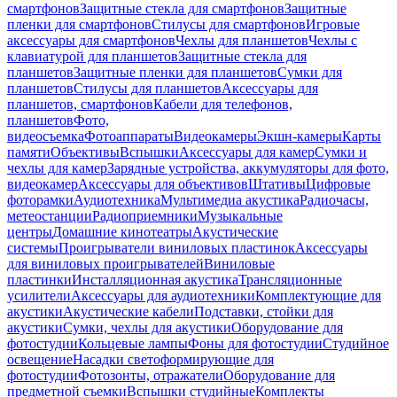
смартфонов
Защитные стекла для смартфонов
Защитные
пленки для смартфонов
Стилусы для смартфонов
Игровые
аксессуары для смартфонов
Чехлы для планшетов
Чехлы с
клавиатурой для планшетов
Защитные стекла для
планшетов
Защитные пленки для планшетов
Сумки для
планшетов
Стилусы для планшетов
Аксессуары для
планшетов, смартфонов
Кабели для телефонов,
планшетов
Фото,
видеосъемка
Фотоаппараты
Видеокамеры
Экшн-камеры
Карты
памяти
Объективы
Вспышки
Аксессуары для камер
Сумки и
чехлы для камер
Зарядные устройства, аккумуляторы для фото,
видеокамер
Аксессуары для объективов
Штативы
Цифровые
фоторамки
Аудиотехника
Мультимедиа акустика
Радиочасы,
метеостанции
Радиоприемники
Музыкальные
центры
Домашние кинотеатры
Акустические
системы
Проигрыватели виниловых пластинок
Аксессуары
для виниловых проигрывателей
Виниловые
пластинки
Инсталляционная акустика
Трансляционные
усилители
Аксессуары для аудиотехники
Комплектующие для
акустики
Акустические кабели
Подставки, стойки для
акустики
Сумки, чехлы для акустики
Оборудование для
фотостудии
Кольцевые лампы
Фоны для фотостудии
Студийное
освещение
Насадки светоформирующие для
фотостудии
Фотозонты, отражатели
Оборудование для
предметной съемки
Вспышки студийные
Комплекты