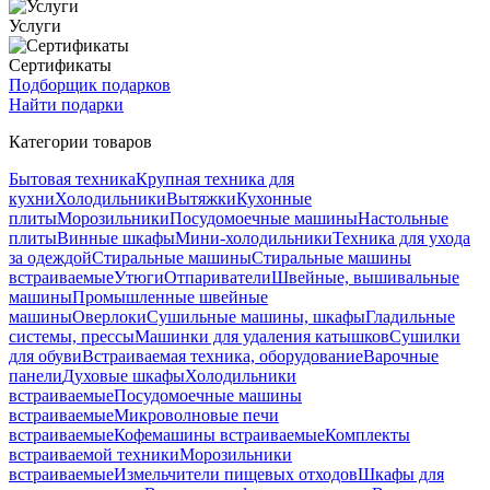
Услуги
Сертификаты
Подборщик подарков
Найти подарки
Категории товаров
Бытовая техника
Крупная техника для
кухни
Холодильники
Вытяжки
Кухонные
плиты
Морозильники
Посудомоечные машины
Настольные
плиты
Винные шкафы
Мини-холодильники
Техника для ухода
за одеждой
Стиральные машины
Стиральные машины
встраиваемые
Утюги
Отпариватели
Швейные, вышивальные
машины
Промышленные швейные
машины
Оверлоки
Сушильные машины, шкафы
Гладильные
системы, прессы
Машинки для удаления катышков
Сушилки
для обуви
Встраиваемая техника, оборудование
Варочные
панели
Духовые шкафы
Холодильники
встраиваемые
Посудомоечные машины
встраиваемые
Микроволновые печи
встраиваемые
Кофемашины встраиваемые
Комплекты
встраиваемой техники
Морозильники
встраиваемые
Измельчители пищевых отходов
Шкафы для