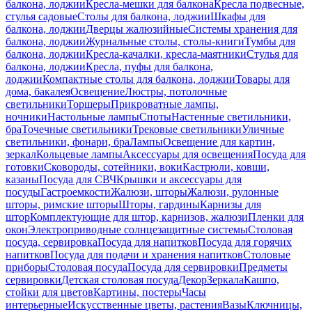
балкона, лоджии
Кресла-мешки для балкона
Кресла подвесные,
стулья садовые
Столы для балкона, лоджии
Шкафы для
балкона, лоджии
Дверцы жалюзийные
Системы хранения для
балкона, лоджии
Журнальные столы, столы-книги
Тумбы для
балкона, лоджии
Кресла-качалки, кресла-маятники
Стулья для
балкона, лоджии
Кресла, пуфы для балкона,
лоджии
Компактные столы для балкона, лоджии
Товары для
дома, бакалея
Освещение
Люстры, потолочные
светильники
Торшеры
Прикроватные лампы,
ночники
Настольные лампы
Споты
Настенные светильники,
бра
Точечные светильники
Трековые светильники
Уличные
светильники, фонари, бра
Лампы
Освещение для картин,
зеркал
Кольцевые лампы
Аксессуары для освещения
Посуда для
готовки
Сковороды, сотейники, воки
Кастрюли, ковши,
казаны
Посуда для СВЧ
Крышки и аксессуары для
посуды
Гастроемкости
Жалюзи, шторы
Жалюзи, рулонные
шторы, римские шторы
Шторы, гардины
Карнизы для
штор
Комплектующие для штор, карнизов, жалюзи
Пленки для
окон
Электроприводные солнцезащитные системы
Столовая
посуда, сервировка
Посуда для напитков
Посуда для горячих
напитков
Посуда для подачи и хранения напитков
Столовые
приборы
Столовая посуда
Посуда для сервировки
Предметы
сервировки
Детская столовая посуда
Декор
Зеркала
Кашпо,
стойки для цветов
Картины, постеры
Часы
интерьерные
Искусственные цветы, растения
Вазы
Ключницы,