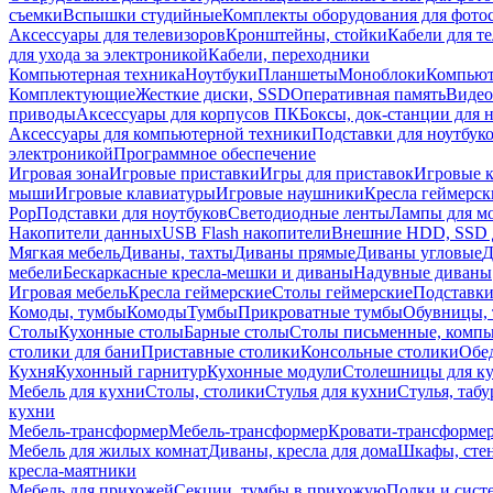
съемки
Вспышки студийные
Комплекты оборудования для фото
Аксессуары для телевизоров
Кронштейны, стойки
Кабели для т
для ухода за электроникой
Кабели, переходники
Компьютерная техника
Ноутбуки
Планшеты
Моноблоки
Компью
Комплектующие
Жесткие диски, SSD
Оперативная память
Видео
приводы
Аксессуары для корпусов ПК
Боксы, док-станции для 
Аксессуары для компьютерной техники
Подставки для ноутбук
электроникой
Программное обеспечение
Игровая зона
Игровые приставки
Игры для приставок
Игровые 
мыши
Игровые клавиатуры
Игровые наушники
Кресла геймерск
Pop
Подставки для ноутбуков
Светодиодные ленты
Лампы для м
Накопители данных
USB Flash накопители
Внешние HDD, SSD 
Мягкая мебель
Диваны, тахты
Диваны прямые
Диваны угловые
Д
мебели
Бескаркасные кресла-мешки и диваны
Надувные диваны
Игровая мебель
Кресла геймерские
Столы геймерские
Подставки
Комоды, тумбы
Комоды
Тумбы
Прикроватные тумбы
Обувницы, 
Столы
Кухонные столы
Барные столы
Столы письменные, комп
столики для бани
Приставные столики
Консольные столики
Обе
Кухня
Кухонный гарнитур
Кухонные модули
Столешницы для к
Мебель для кухни
Столы, столики
Стулья для кухни
Стулья, таб
кухни
Мебель-трансформер
Мебель-трансформер
Кровати-трансформе
Мебель для жилых комнат
Диваны, кресла для дома
Шкафы, стен
кресла-маятники
Мебель для прихожей
Секции, тумбы в прихожую
Полки и сист