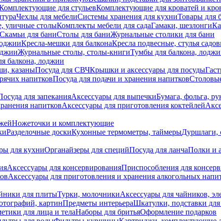
Комплектующие для стульев
Комплектующие для кроватей и кро
итура
Чехлы для мебели
Системы хранения для кухни
Товары для 
, уличные столы
Комплекты мебели для сада
Гамаки, шезлонги
Ка
Скамьи для бани
Столы для бани
Журнальные столики для бани
лоджии
Кресла-мешки для балкона
Кресла подвесные, стулья садо
оджии
Журнальные столы, столы-книги
Тумбы для балкона, лодж
я балкона, лоджии
ши, казаны
Посуда для СВЧ
Крышки и аксессуары для посуды
Гаст
орячих напитков
Посуда для подачи и хранения напитков
Столовы
Посуда для запекания
Аксессуары для выпечки
Бумага, фольга, р
хранения напитков
Аксессуары для приготовления коктейлей
Аксе
ожей
Ножеточки и комплектующие
ки
Разделочные доски
Кухонные термометры, таймеры
Дуршлаги, 
ры для кухни
Органайзеры для специй
Посуда для ланча
Полки и 
ия
Аксессуары для консервирования
Приспособления для консер
ков
Аксессуары для приготовления и хранения алкогольных напи
йники для плиты
Турки, молочники
Аксессуары для чайников, э
отографий, картин
Предметы интерьера
Шкатулки, подставки дл
етики для лица и тела
Наборы для бритья
Оформление подарков
льтры для воды
Фильтры-кувшины
Картриджи, комплектующие д