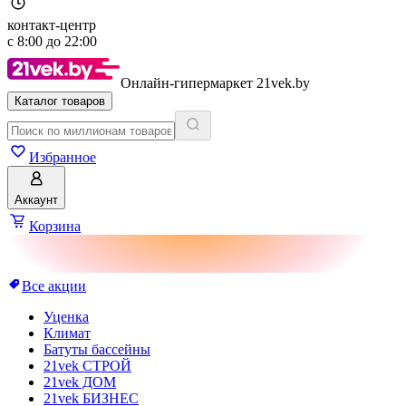
контакт-центр
с
8:00
до
22:00
Онлайн-гипермаркет 21vek.by
Каталог товаров
Избранное
Аккаунт
Корзина
Все акции
Уценка
Климат
Батуты бассейны
21vek СТРОЙ
21vek ДОМ
21vek БИЗНЕС