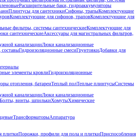
иленовые
Расширительные баки, гидроаккумуляторы
ванн
Плинтусы для сантехники
Сифоны, трапы
Комплектующие
уров
Комплектующие для сифонов, трапов
Комплектующие для
ьные фильтры, системы сантехнические
Комплектующие для
юки сантехнические
Аксессуары для магистральных фильтров,
ружной канализации
Люки канализационные
 составы
Гидроизоляционные смеси
Грунтовки
Добавки для
атериалы
рные элементы кровли
Гидроизоляционные
оры отопления, батареи
Теплый пол
Теплые плинтусы
Системы
ружной канализации
Люки канализационные
Болты, винты, шпильки
Хомуты
Химические
нцевые
Трансформаторы
Аппаратура
я плитки
Порожки, профили для пола и плитки
Приспособления