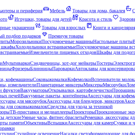
ьютеры и периферия
Мебель
Товары для дома, бакалея
С
мото
Игрушки, товары для детей
Красота и стиль
Здоров
рные украшения
Товары для взрослых
Книги и канцеляри
й подбор подарков
Премиум товары
плиты
Морозильники
Посудомоечные машины
Настольные плиты
 шкафы
Холодильники встраиваемые
Посудомоечные машины вс
встраиваемые
Измельчители пищевых отходов
Шкафы для подогр
чи
Мультиварки
Сэндвичницы, хот-дог мейкеры
Тостеры
Электрог
еницы
Фризеры
Блинницы
Пароварки
Автоклавы для консервиров
ки, кофемашины
Соковыжималки
Кофемолки
Вспениватели молок
ны, измельчители
Планетарные миксеры
Миксеры
Мясорубки
Лом
и фруктов
Вакууматоры
Открывалки, картофелечистки
Проращива
вых печей
Вакуумные пакеты, контейнеры
Аксессуары для кофе
ессуары для мясорубок
Аксессуары для блендеров, миксеров
Аксе
ры для соковыжималок
Средства для ухода за техникой
зоры
ТВ-приставки и медиаплееры
Проекторы
Проекционные эк
сы детские
Умные часы, фитнес-браслеты
Ремешки, аксессуары дл
рты памяти
Объективы
Вспышки
Аксессуары для камер
Сумки и ч
орамки
студии
Студийное освещение
Насадки светоформирующие для фо