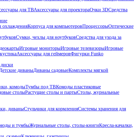
сессуары для ТВ
Аксессуары для проектора
Очки 3D
Средства
ание
 охлаждения
Корпуса для компьютеров
Процессоры
Оптические
утбуков
Сумки, чехлы для ноутбуков
Средства для ухода за
деокарты
Игровые мониторы
Игровые телевизоры
Игровые
акустика
Аксессуары для геймеров
Фигурки Funko
 диски
Детские диваны
Диваны садовые
Комплекты мягкой
ики, комоды
Тумбы под ТВ
Комоды пластиковые
довые столы
Растущие столы и парты
Столы, журнальные
ки, диваны
Стульчики для кормления
Системы хранения для
моды и тумбы
Журнальные столы, столы-книги
Кресла-качалки,
ки, скамьи
Ключницы, газетницы