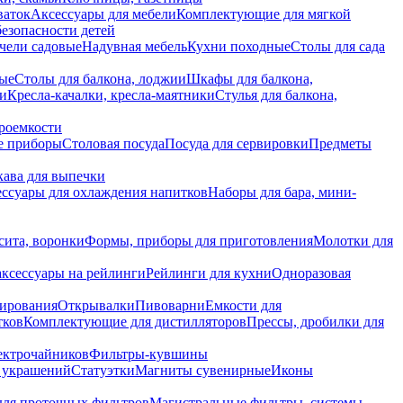
ваток
Аксессуары для мебели
Комплектующие для мягкой
безопасности детей
чели садовые
Надувная мебель
Кухни походные
Столы для сада
вые
Столы для балкона, лоджии
Шкафы для балкона,
ии
Кресла-качалки, кресла-маятники
Стулья для балкона,
роемкости
е приборы
Столовая посуда
Посуда для сервировки
Предметы
укава для выпечки
ссуары для охлаждения напитков
Наборы для бара, мини-
сита, воронки
Формы, приборы для приготовления
Молотки для
аксессуары на рейлинги
Рейлинги для кухни
Одноразовая
вирования
Открывалки
Пивоварни
Емкости для
тков
Комплектующие для дистилляторов
Прессы, дробилки для
лектрочайников
Фильтры-кувшины
я украшений
Статуэтки
Магниты сувенирные
Иконы
ля проточных фильтров
Магистральные фильтры, системы