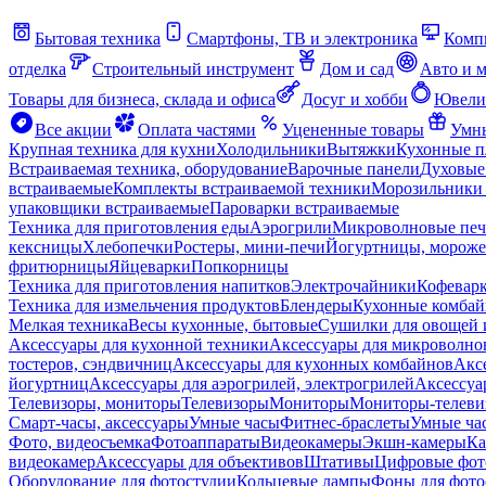
Бытовая техника
Смартфоны, ТВ и электроника
Комп
отделка
Строительный инструмент
Дом и сад
Авто и 
Товары для бизнеса, склада и офиса
Досуг и хобби
Ювели
Все акции
Оплата частями
Уцененные товары
Умны
Крупная техника для кухни
Холодильники
Вытяжки
Кухонные 
Встраиваемая техника, оборудование
Варочные панели
Духовые
встраиваемые
Комплекты встраиваемой техники
Морозильники 
упаковщики встраиваемые
Пароварки встраиваемые
Техника для приготовления еды
Аэрогрили
Микроволновые пе
кексницы
Хлебопечки
Ростеры, мини-печи
Йогуртницы, морож
фритюрницы
Яйцеварки
Попкорницы
Техника для приготовления напитков
Электрочайники
Кофевар
Техника для измельчения продуктов
Блендеры
Кухонные комбай
Мелкая техника
Весы кухонные, бытовые
Сушилки для овощей 
Аксессуары для кухонной техники
Аксессуары для микроволно
тостеров, сэндвичниц
Аксессуары для кухонных комбайнов
Акс
йогуртниц
Аксессуары для аэрогрилей, электрогрилей
Аксессуа
Телевизоры, мониторы
Телевизоры
Мониторы
Мониторы-телеви
Смарт-часы, аксессуары
Умные часы
Фитнес-браслеты
Умные ча
Фото, видеосъемка
Фотоаппараты
Видеокамеры
Экшн-камеры
Ка
видеокамер
Аксессуары для объективов
Штативы
Цифровые фот
Оборудование для фотостудии
Кольцевые лампы
Фоны для фото