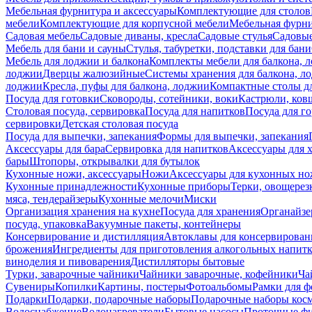
Мебельная фурнитура и аксессуары
Комплектующие для столов
мебели
Комплектующие для корпусной мебели
Мебельная фурн
Садовая мебель
Садовые диваны, кресла
Садовые стулья
Садовые
Мебель для бани и сауны
Стулья, табуретки, подставки для бани
Мебель для лоджии и балкона
Комплекты мебели для балкона, 
лоджии
Дверцы жалюзийные
Системы хранения для балкона, л
лоджии
Кресла, пуфы для балкона, лоджии
Компактные столы дл
Посуда для готовки
Сковороды, сотейники, воки
Кастрюли, ков
Столовая посуда, сервировка
Посуда для напитков
Посуда для г
сервировки
Детская столовая посуда
Посуда для выпечки, запекания
Формы для выпечки, запекания
Аксессуары для бара
Сервировка для напитков
Аксессуары для 
бары
Штопоры, открывалки для бутылок
Кухонные ножи, аксессуары
Ножи
Аксессуары для кухонных н
Кухонные принадлежности
Кухонные приборы
Терки, овощерез
мяса, тендерайзеры
Кухонные мелочи
Миски
Организация хранения на кухне
Посуда для хранения
Органайзе
посуда, упаковка
Вакуумные пакеты, контейнеры
Консервирование и дистилляция
Автоклавы для консервирован
брожения
Ингредиенты для приготовления алкогольных напит
виноделия и пивоварения
Дистилляторы бытовые
Турки, заварочные чайники
Чайники заварочные, кофейники
Ча
Сувениры
Копилки
Картины, постеры
Фотоальбомы
Рамки для ф
Подарки
Подарки, подарочные наборы
Подарочные наборы косм
Водоснабжение
Водонагреватели
Бытовые насосы
Проточные фи