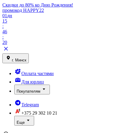
Скидки до 80% ко Дню Рождения!
промокод HAPPY22
01
дн
15
:
46
:
20
г. Минск
Оплата частями
Для юрлиц
Покупателям
Telegram
+375 29
302 10 21
Еще