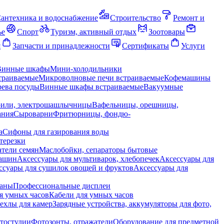
антехника и водоснабжение
Строительство
Ремонт и
ье
Спорт
Туризм, активный отдых
Зоотовары
я
Запчасти и принадлежности
Сертификаты
Услуги
Винные шкафы
Мини-холодильники
траиваемые
Микроволновые печи встраиваемые
Кофемашины
ева посуды
Винные шкафы встраиваемые
Вакуумные
рили, электрошашлычницы
Вафельницы, орешницы,
ания
Сыроварни
Фритюрницы, фондю-
а
Сифоны для газирования воды
терезки
тели семян
Маслобойки, сепараторы бытовые
машин
Аксессуары для мультиварок, хлебопечек
Аксессуары для
ссуары для сушилок овощей и фруктов
Аксессуары для
раны
Профессиональные дисплеи
я умных часов
Кабели для умных часов
ехлы для камер
Зарядные устройства, аккумуляторы для фото,
тостудии
Фотозонты, отражатели
Оборудование для предметной