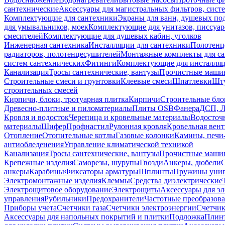
сантехнические
Аксессуары для магистральных фильтров, сист
Комплектующие для сантехники
Экраны для ванн, душевых по
для умывальников, моек
Комплектующие для унитазов, писсуар
смесителей
Комплектующие для душевых кабин, уголков
Инженерная сантехника
Инсталляции для сантехники
Полотенц
радиаторов, полотенцесушителей
Монтажные комплекты для с
систем сантехнических
Фитинги
Комплектующие для инсталля
Канализация
Тросы сантехнические, вантузы
Прочистные маши
Строительные смеси и грунтовки
Клеевые смеси
Шпатлевки
Шту
строительных смесей
Кирпичи, блоки, тротуарная плитка
Кирпичи
Строительные бло
Древесно-плитные и пиломатериалы
Плиты OSB
Фанера
ДСП, 
Кровля и водосток
Черепица и кровельные материалы
Водосточ
материалы
Шифер
Профнастил
Рулонная кровля
Кровельная вен
Отопление
Отопительные котлы
Газовые колонки
Камины, печи
антиобледенения
Управление климатической техникой
Канализация
Тросы сантехнические, вантузы
Прочистные маши
Крепежные изделия
Саморезы, шурупы
Гвозди
Анкеры, дюбели
анкеры
Карабины
Фиксаторы арматуры
Шплинты
Пружины унив
Электромонтажные изделия
Клеммы
Средства диэлектрические
Электрощитовое оборудование
Электрощиты
Аксессуары для э
управления
Рубильники
Предохранители
Частотные преобразов
Приборы учета
Счетчики газа
Счетчики электроэнергии
Счетчи
Аксессуары для напольных покрытий и плитки
Подложка
Плинт