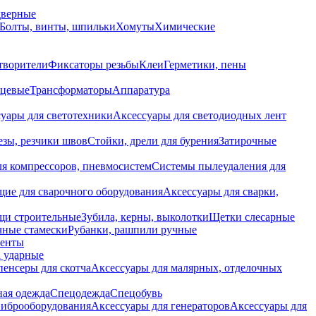
дверные
Болты, винты, шпильки
Хомуты
Химические
творители
Фиксаторы резьбы
Клеи
Герметики, пены
нцевые
Трансформаторы
Аппаратура
уары для светотехники
Аксессуары для светодиодных лент
езы, резчики швов
Стойки, дрели для бурения
Затирочные
ля компрессоров, пневмосистем
Системы пылеудаления для
ие для сварочного оборудования
Аксессуары для сварки,
щи строительные
Зубила, керны, выколотки
Щетки слесарные
чные стамески
Рубанки, рашпили ручные
енты
 ударные
енсеры для скотча
Аксессуары для малярных, отделочных
ная одежда
Спецодежда
Спецобувь
виброоборудования
Аксессуары для генераторов
Аксессуары для