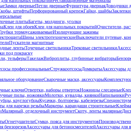
 для напольных покрытий
Реставрационные материалы
ые
Замки дверные
Петли дверные
Фурнитура дверная
Доводчики 
Скобы, штифты
Перфорированный крепеж
Гайки, шайбы
Заклепки
ерсальные
лочные плиты
Багеты, молдинги, уголки
на
Клеи для обоев
Клеи для напольных покрытий
Очистители, рас
Трубки термоусаживаемые
Изолирующие зажимы
лектрощита
Шины электротехнические
Выключатели путевые, ко
атели
Пускатели магнитные
одные ленты
Точечные светильники
Трековые светильники
Аксесс
и под покраску
ли, тельферы
Такелаж
Виброплиты, глубинные вибраторы
Бензор
сосы профессиональные
Стружкоотсосы
Домкраты
Аксессуары д
аяльное оборудование
Сварочные маски, аксессуары
Комплектующ
ечные ключи
Отвертки, наборы отверток
Ножницы слесарные
Кле
учные пилы, ножовки
Молотки, кувалды, киянки
Напильники
Ру
убцы, круглогубцы
Кусачки, болторезы, кабелерезы
Специнструм
ы для нарезки резьбы
Маркеры, карандаши строительные
Клейма
и
Малярный, отделочный инструмент
Скотч, ленты малярные
Дисп
иты
Огнетушители
Сумки, пояса для инструментов
Производствен
я бензорезов
Аксессуары для бетоносмесителей
Аксессуары для 