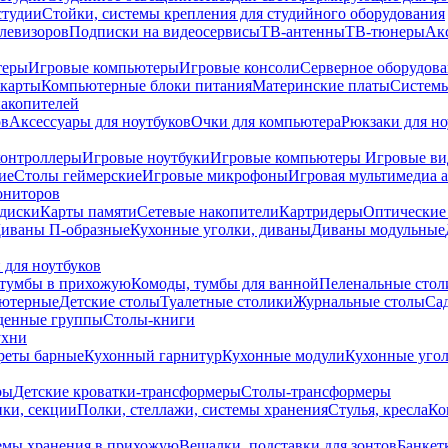
студии
Стойки, системы крепления для студийного оборудования
елевизоров
Подписки на видеосервисы
ТВ-антенны
ТВ-тюнеры
Ак
теры
Игровые компьютеры
Игровые консоли
Серверное оборудов
карты
Компьютерные блоки питания
Материнские платы
Системы
накопителей
ов
Аксессуары для ноутбуков
Очки для компьютера
Рюкзаки для но
контроллеры
Игровые ноутбуки
Игровые компьютеры
Игровые ви
ие
Столы геймерские
Игровые микрофоны
Игровая мультимедиа 
ониторов
диски
Карты памяти
Сетевые накопители
Картридеры
Оптические
иваны П-образные
Кухонные уголки, диваны
Диваны модульные
 для ноутбуков
тумбы в прихожую
Комоды, тумбы для ванной
Пеленальные стол
ьютерные
Детские столы
Туалетные столики
Журнальные столы
Са
денные группы
Столы-книги
ухни
уреты барные
Кухонный гарнитур
Кухонные модули
Кухонные угол
ры
Детские кроватки-трансформеры
Столы-трансформеры
ки, секции
Полки, стеллажи, системы хранения
Стулья, кресла
Ко
емы хранения в прихожую
Вешалки, подставки для зонтов
Банкет