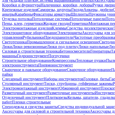
для укладки плитки
Системы выравнивания плитки
Аксессуары
Коробки и фурнитура
Наличники, коробки, доборы
Ручки дверн
Крепежные изделия
Саморезы, шурупы
Гвозди
Анкеры, дюбели
анкеры
Карабины
Фиксаторы арматуры
Шплинты
Пружины унив
Отделка потолка
Потолочные системы
Потолочные панели
Пото
Пены, клеи, герметики
Жидкие гвозди
Герметики
Монтажная пе
Электромонтажные изделия
Клеммы
Средства диэлектрические
Электрощитовое оборудование
Электрощиты
Аксессуары для э
управления
Рубильники
Предохранители
Частотные преобразов
Светотехника
Промышленное и сигнальное освещение
Светоди
Люки
Люки ревизионные
Люки под плитку
Люки напольные
Люк
Силовая и строительная техника
Бетоносмесители
Генераторы
Та
машины
Гидроинструмент
Погрузчики
Строительное оборудование
Компрессоры
Тепловые пушки
Пыле
электроинструмента
Пневмоинструмент
Сварочное и паяльное оборудование
Сварочное оборудование
П
пайки
Слесарный инструмент
Наборы инструментов
Головки, биты
Га
Столярный инструмент
Тиски, струбцины, гейферные зажимы
Р
Электромонтажный инструмент
Обжимной инструмент
Плоског
Разметочный инструмент
Разметочные инструменты
Инструмент
Отделочный инструмент
Плиткорезы
Кельмы, шпатели, гладилк
работ
Пленки строительные
Спецодежда и средства защиты
Средства индивидуальной защ
Аксессуары для силовой и строительной техники
Аксессуары дл