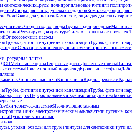
ем сантехнических
Трубы полипропиленовые
Фитинги полипроп
ддонов
Опоры для ванн, душевых поддонов
Комплектующие для 
ов, биде
Бачки для унитазов
Комплектующие для душевых гарнит
есушители
Отвод и подвод воды
Трубы водопроводные
Магистрал
антехники
Регулирующая арматура
Системы защиты от протечек
Л
ций
Опрессовочные насосы
ны
Трубы, фитинги внутренней канализации
Трубы, фитинги на
катурки
Стяжки, самонивелирующие смеси
Строительные смеси,
ки
Тротуарная плитка
ЛДСП
Мебельные щиты
Террасные доски
Древесные плиты
Пилом
ные системы
Поверхностный водоотвод
Кровельные софиты
Добо
тиляция
-камины
Отопительные печи
Банные печи
Водонагреватели
Радиат
ны
Трубы, фитинги внутренней канализации
Трубы, фитинги на
Скобы, штифты
Перфорированный крепеж
Гайки, шайбы
Заклепки
ерсальные
Трубки термоусаживаемые
Изолирующие зажимы
лектрощита
Шины электротехнические
Выключатели путевые, ко
атели
Пускатели магнитные
ки воды
усы, уголки, обводы для труб
Плинтусы для сантехники
Фуги дл