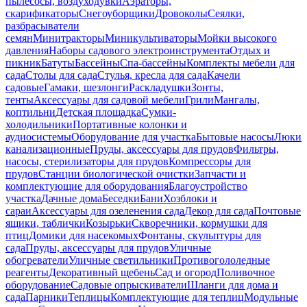
пылесосы, воздуходувки
Аэраторы,
скарификаторы
Снегоуборщики
Дровоколы
Сеялки,
разбрасыватели
семян
Минитракторы
Миникультиваторы
Мойки высокого
давления
Наборы садового электроинструмента
Отдых и
пикник
Батуты
Бассейны
Спа-бассейны
Комплекты мебели для
сада
Столы для сада
Стулья, кресла для сада
Качели
садовые
Гамаки, шезлонги
Раскладушки
Зонты,
тенты
Аксессуары для садовой мебели
Грили
Мангалы,
коптильни
Детская площадка
Сумки-
холодильники
Портативные колонки и
аудиосистемы
Оборудование для участка
Бытовые насосы
Люки
канализационные
Пруды, аксессуары для прудов
Фильтры,
насосы, стерилизаторы для прудов
Компрессоры для
прудов
Станции биологической очистки
Запчасти и
комплектующие для оборудования
Благоустройство
участка
Дачные дома
Беседки
Бани
Хозблоки и
сараи
Аксессуары для озеленения сада
Декор для сада
Почтовые
ящики, таблички
Козырьки
Скворечники, кормушки для
птиц
Домики для насекомых
Фонтаны, скульптуры для
сада
Пруды, аксессуары для прудов
Уличные
обогреватели
Уличные светильники
Противогололедные
реагенты
Декоративный щебень
Сад и огород
Поливочное
оборудование
Садовые опрыскиватели
Шланги для дома и
сада
Парники
Теплицы
Комплектующие для теплиц
Модульные