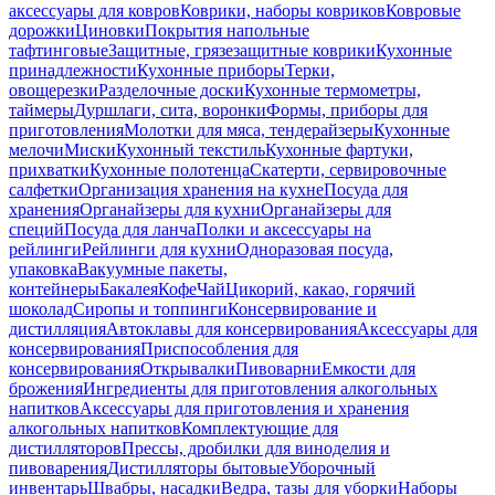
аксессуары для ковров
Коврики, наборы ковриков
Ковровые
дорожки
Циновки
Покрытия напольные
тафтинговые
Защитные, грязезащитные коврики
Кухонные
принадлежности
Кухонные приборы
Терки,
овощерезки
Разделочные доски
Кухонные термометры,
таймеры
Дуршлаги, сита, воронки
Формы, приборы для
приготовления
Молотки для мяса, тендерайзеры
Кухонные
мелочи
Миски
Кухонный текстиль
Кухонные фартуки,
прихватки
Кухонные полотенца
Скатерти, сервировочные
салфетки
Организация хранения на кухне
Посуда для
хранения
Органайзеры для кухни
Органайзеры для
специй
Посуда для ланча
Полки и аксессуары на
рейлинги
Рейлинги для кухни
Одноразовая посуда,
упаковка
Вакуумные пакеты,
контейнеры
Бакалея
Кофе
Чай
Цикорий, какао, горячий
шоколад
Сиропы и топпинги
Консервирование и
дистилляция
Автоклавы для консервирования
Аксессуары для
консервирования
Приспособления для
консервирования
Открывалки
Пивоварни
Емкости для
брожения
Ингредиенты для приготовления алкогольных
напитков
Аксессуары для приготовления и хранения
алкогольных напитков
Комплектующие для
дистилляторов
Прессы, дробилки для виноделия и
пивоварения
Дистилляторы бытовые
Уборочный
инвентарь
Швабры, насадки
Ведра, тазы для уборки
Наборы