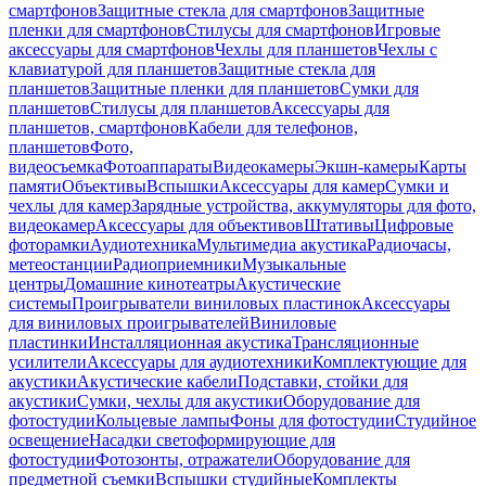
смартфонов
Защитные стекла для смартфонов
Защитные
пленки для смартфонов
Стилусы для смартфонов
Игровые
аксессуары для смартфонов
Чехлы для планшетов
Чехлы с
клавиатурой для планшетов
Защитные стекла для
планшетов
Защитные пленки для планшетов
Сумки для
планшетов
Стилусы для планшетов
Аксессуары для
планшетов, смартфонов
Кабели для телефонов,
планшетов
Фото,
видеосъемка
Фотоаппараты
Видеокамеры
Экшн-камеры
Карты
памяти
Объективы
Вспышки
Аксессуары для камер
Сумки и
чехлы для камер
Зарядные устройства, аккумуляторы для фото,
видеокамер
Аксессуары для объективов
Штативы
Цифровые
фоторамки
Аудиотехника
Мультимедиа акустика
Радиочасы,
метеостанции
Радиоприемники
Музыкальные
центры
Домашние кинотеатры
Акустические
системы
Проигрыватели виниловых пластинок
Аксессуары
для виниловых проигрывателей
Виниловые
пластинки
Инсталляционная акустика
Трансляционные
усилители
Аксессуары для аудиотехники
Комплектующие для
акустики
Акустические кабели
Подставки, стойки для
акустики
Сумки, чехлы для акустики
Оборудование для
фотостудии
Кольцевые лампы
Фоны для фотостудии
Студийное
освещение
Насадки светоформирующие для
фотостудии
Фотозонты, отражатели
Оборудование для
предметной съемки
Вспышки студийные
Комплекты