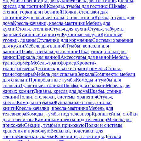
модули
Столешницы для кухни
Мебель для гостиной
Диваны,
кресла для гостиной
Комоды, тумбы для гостиной
Шкафы,
стенки, горки для гостиной
Полки, стеллажи для
гостиной
Журнальные столы, столы-книги
Кресла, стулья для
дома
Кресла-качалки, кресла-маятники
Мебель для
кухни
Столы, столики
Стулья для кухни
Стулья, табуреты
барные
Кухонный гарнитур
Кухонные модули
Кухонные
уголки, диваны
Стульчики для кормления
Системы хранения
для кухни
Мебель для ванной
Тумбы, консоли для
ванной
Шкафы, пеналы для ванной
Шкафчики, полки для
ванной
Зеркала для ванной
Аксессуары для ванной
Мебель-
трансформер
Мебель-трансформер
Кровати-
трансформеры
Детские кроватки-трансформеры
Столы-
трансформеры
Мебель для спальни
Зеркала
Комплекты мебели
для спальни
Прикроватные тумбы
Комоды и тумбы для
спальни
Туалетные столики
Шкафы для спальни
Мебель для
жилых комнат
Диваны, кресла для дома
Шкафы, стенки,
секции
Полки, стеллажи, системы хранения
Стулья,
кресла
Комоды и тумбы
Журнальные столы, столы-
книги
Кресла-качалки, кресла-маятники
Мебель для
телевизора
Комоды, тумбы под телевизор
Кронштейны, стойки
для телевизора
Каминокомплекты под телевизор
Мебель для
прихожей
Секции, тумбы в прихожую
Полки и системы
хранения в прихожую
Вешалки, подставки для
зонтов
Банкетки, скамьи
Ключницы, газетницы
Детская