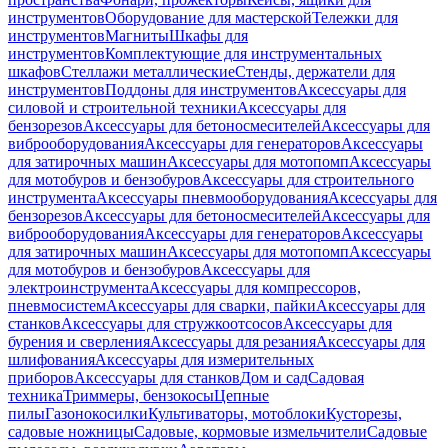
инструментов
Оборудование для мастерской
Тележки для
инструментов
Магниты
Шкафы для
инструментов
Комплектующие для инструментальных
шкафов
Стеллажи металлические
Стенды, держатели для
инструментов
Поддоны для инструментов
Аксессуары для
силовой и строительной техники
Аксессуары для
бензорезов
Аксессуары для бетоносмесителей
Аксессуары для
виброоборудования
Аксессуары для генераторов
Аксессуары
для затирочных машин
Аксессуары для мотопомп
Аксессуары
для мотобуров и бензобуров
Аксессуары для строительного
инструмента
Аксессуары пневмооборудования
Аксессуары для
бензорезов
Аксессуары для бетоносмесителей
Аксессуары для
виброоборудования
Аксессуары для генераторов
Аксессуары
для затирочных машин
Аксессуары для мотопомп
Аксессуары
для мотобуров и бензобуров
Аксессуары для
электроинструмента
Аксессуары для компрессоров,
пневмосистем
Аксессуары для сварки, пайки
Аксессуары для
станков
Аксессуары для стружкоотсосов
Аксессуары для
бурения и сверления
Аксессуары для резания
Аксессуары для
шлифования
Аксессуары для измерительных
приборов
Аксессуары для станков
Дом и сад
Садовая
техника
Триммеры, бензокосы
Цепные
пилы
Газонокосилки
Культиваторы, мотоблоки
Кусторезы,
садовые ножницы
Садовые, кормовые измельчители
Садовые