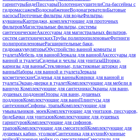
гарнитуры
Биде
Писсуары
Полотенцесушители
Спа-бассейны с
гидромассажем
Водоснабжение
Водонагреватели
Бытовые
насосы
Проточные фильтры для воды
Фильтры-
кувшины
Картриджи, комплектующие для проточных
фильтров
Магистральные фильтры, системы
сантехнические
Аксессуары для магистральных фильтров,
систем сантехнических
Трубы полипропиленовые
Фитинги
полипропиленовые
Расширительные баки,
гидроаккумуляторы
Обустройство ванной комнаты и
туалета
Мебель для ванной
Зеркала для ванной
Аксессуары для
ванной и туалета
Сиденья и чехлы для унитаза
Шторки,
карнизы для ванны
Стеклянные, пластиковые шторки для
ванны
Наборы для ванной и туалета
Зеркала
косметические
Сиденья для ванны
Коврики для ванной и
туалета
Экран-дверки в туалет
Комплектующие для мебели в
ванную
Комплектующие для сантехники
Экраны для ванн,
душевых поддонов
Опоры для ванн, душевых
поддонов
Комплектующие для ванн
Плинтусы для
сантехники
Сифоны, трапы
Комплектующие для
умывальников, моек
Комплектующие для унитазов, писсуаров,
биде
Бачки для унитазов
Комплектующие для душевых
гарнитуров
Комплектующие для сифонов,
трапов
Комплектующие для смесителей
Комплектующие для
душевых кабин, уголков
Сантехника для кухни
Кухонные
мойки
Кухонные мойки со смесителями
Смесители для