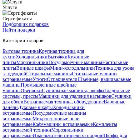
Услуги
Сертификаты
Подборщик подарков
Найти подарки
Категории товаров
Бытовая техника
Крупная техника для
кухни
Холодильники
Вытяжки
Кухонные
плиты
Морозильники
Посудомоечные машины
Настольные
плиты
Винные шкафы
Мини-холодильники
Техника для ухода
за одеждой
Стиральные машины
Стиральные машины
встраиваемые
Утюги
Отпариватели
Швейные, вышивальные
машины
Промышленные швейные
машины
Оверлоки
Сушильные машины, шкафы
Гладильные
системы, прессы
Машинки для удаления катышков
Сушилки
для обуви
Встраиваемая техника, оборудование
Варочные
панели
Духовые шкафы
Холодильники
встраиваемые
Посудомоечные машины
встраиваемые
Микроволновые печи
встраиваемые
Кофемашины встраиваемые
Комплекты
встраиваемой техники
Морозильники
встраиваемые
Измельчители пищевых отходов
Шкафы для