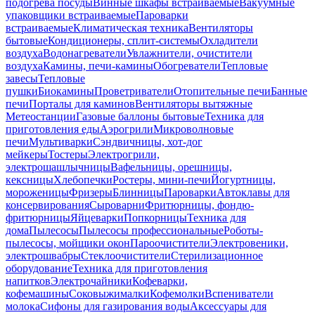
подогрева посуды
Винные шкафы встраиваемые
Вакуумные
упаковщики встраиваемые
Пароварки
встраиваемые
Климатическая техника
Вентиляторы
бытовые
Кондиционеры, сплит-системы
Охладители
воздуха
Водонагреватели
Увлажнители, очистители
воздуха
Камины, печи-камины
Обогреватели
Тепловые
завесы
Тепловые
пушки
Биокамины
Проветриватели
Отопительные печи
Банные
печи
Порталы для каминов
Вентиляторы вытяжные
Метеостанции
Газовые баллоны бытовые
Техника для
приготовления еды
Аэрогрили
Микроволновые
печи
Мультиварки
Сэндвичницы, хот-дог
мейкеры
Тостеры
Электрогрили,
электрошашлычницы
Вафельницы, орешницы,
кексницы
Хлебопечки
Ростеры, мини-печи
Йогуртницы,
мороженицы
Фризеры
Блинницы
Пароварки
Автоклавы для
консервирования
Сыроварни
Фритюрницы, фондю-
фритюрницы
Яйцеварки
Попкорницы
Техника для
дома
Пылесосы
Пылесосы профессиональные
Роботы-
пылесосы, мойщики окон
Пароочистители
Электровеники,
электрошвабры
Стеклоочистители
Стерилизационное
оборудование
Техника для приготовления
напитков
Электрочайники
Кофеварки,
кофемашины
Соковыжималки
Кофемолки
Вспениватели
молока
Сифоны для газирования воды
Аксессуары для