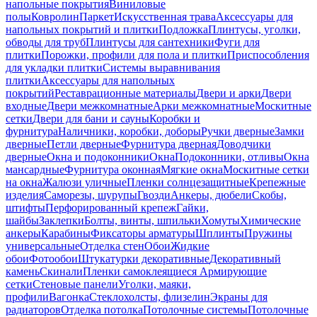
напольные покрытия
Виниловые
полы
Ковролин
Паркет
Искусственная трава
Аксессуары для
напольных покрытий и плитки
Подложка
Плинтусы, уголки,
обводы для труб
Плинтусы для сантехники
Фуги для
плитки
Порожки, профили для пола и плитки
Приспособления
для укладки плитки
Системы выравнивания
плитки
Аксессуары для напольных
покрытий
Реставрационные материалы
Двери и арки
Двери
входные
Двери межкомнатные
Арки межкомнатные
Москитные
сетки
Двери для бани и сауны
Коробки и
фурнитура
Наличники, коробки, доборы
Ручки дверные
Замки
дверные
Петли дверные
Фурнитура дверная
Доводчики
дверные
Окна и подоконники
Окна
Подоконники, отливы
Окна
мансардные
Фурнитура оконная
Мягкие окна
Москитные сетки
на окна
Жалюзи уличные
Пленки солнцезащитные
Крепежные
изделия
Саморезы, шурупы
Гвозди
Анкеры, дюбели
Скобы,
штифты
Перфорированный крепеж
Гайки,
шайбы
Заклепки
Болты, винты, шпильки
Хомуты
Химические
анкеры
Карабины
Фиксаторы арматуры
Шплинты
Пружины
универсальные
Отделка стен
Обои
Жидкие
обои
Фотообои
Штукатурки декоративные
Декоративный
камень
Скинали
Пленки самоклеящиеся
Армирующие
сетки
Стеновые панели
Уголки, маяки,
профили
Вагонка
Стеклохолсты, флизелин
Экраны для
радиаторов
Отделка потолка
Потолочные системы
Потолочные