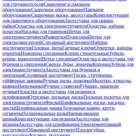
для стружкоотсосов
Сварочное и паяльное
оборудование
Сварочное оборудование
Паяльное
оборудование
Сварочные маски, аксессуары
Комплектующие
для сварочного оборудования
Аксессуары для сварки,
пайки
Оснастка для электроинструмента
Оснастка, наборы
оснастки
Насадки для граверов
Щетки для
электроинструмента
Развертки
Пуансоны
Щетки для
электродвигателей
Слесарный инструмент
Наборы
инструментов
Головки, биты
Гаечные ключи
Отвертки, наборы
отверток
Ножницы слесарные
Клещи строительные
Зубила,
керны, выколотки
Щетки слесарные
Оснастка и аксессуары для
бурения и сверления
Сверла, буры, зенкеры
Коронки
Зубила для
электроинструмента
Аксессуары для бурения и
сверления
Столярный инструмент
Тиски, струбцины,
гейферные зажимы
Ручные пилы, ножовки
Молотки, кувалды,
киянки
Напильники
Ручные стамески
Рубанки, рашпили
ручные
Оснастка и аксессуары для резания и
шлифования
Отрезные, пильные диски
Пильные полотна для
электроинструмента
Фрезы
Шлифовальные диски, насадки,
листы
Шлифовальные чашки
Точильные камни, круги,
сегменты
Полировальные валы
Направляющие
шины
Комплектующие для резания
Аксессуары для
резания
Аксессуары для шлифования
Электромонтажный
инструмент
Обжимной инструмент
Плоскогубцы,
круглогубцы
Кусачки, болторезы,