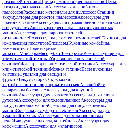
домашней техники
Принадлежности для пылесосов
Щетки,
насадки для пылесосов
Аксессуары для роботов-
пылесосов
Расходные материалы для пылесосов
Станции,
аккумуляторы для роботов-пылесосов
Аксессуары для
швейных машин
Аксессуары для промышленного швейного
оборудования
Аксессуары для стиральных и сушильных
машин
Аксессуары для пароочистителей,
отпаривателей
Аксессуары для стеклоочистителей
Техника для
измельчения продуктов
Блендеры
Кухонные комбайны,
измельчители
Планетарные
миксеры
Миксеры
Мясорубки
Ломтерезки
Комплектующие для
климатической техники
Управление климатической
техникой
Фильтры для климатической техники
Аксессуары для
климатической техники
Мелкая техника
Весы кухонные,
бытовые
Сушилки для овощей и
фруктов
Вакууматоры
Открывалки,
картофелечистки
Проращиватели семян
Маслобойки,
сепараторы бытовые
Аксессуары для крупной
техники
Аксессуары для вытяжек
Аксессуары для плит и
духовок
Аксессуары для холодильников
Аксессуары для
посудомоечных машин
Средства для посудомоечных
машин
Средства для ухода за техникой
Аксессуары для
кухонной техники
Аксессуары для микроволновых
печей
Вакуумные пакеты, контейнеры
Аксессуары для
кофемашин
Аксессуары для мультиварок,