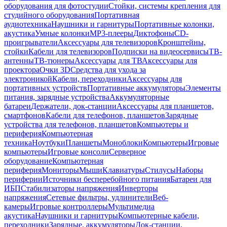
оборудования для фотостудии
Стойки, системы крепления для
студийного оборудования
Портативная
аудиотехника
Наушники и гарнитуры
Портативные колонки,
акустика
Умные колонки
MP3-плееры
Диктофоны
CD-
проигрыватели
Аксессуары для телевизоров
Кронштейны,
стойки
Кабели для телевизоров
Подписки на видеосервисы
ТВ-
антенны
ТВ-тюнеры
Аксессуары для ТВ
Аксессуары для
проектора
Очки 3D
Средства для ухода за
электроникой
Кабели, переходники
Аксессуары для
портативных устройств
Портативные аккумуляторы
Элементы
питания, зарядные устройства
Аккумуляторные
батареи
Держатели, док-станции
Аксессуары для планшетов,
смартфонов
Кабели для телефонов, планшетов
Зарядные
устройства для телефонов, планшетов
Компьютеры и
периферия
Компьютерная
техника
Ноутбуки
Планшеты
Моноблоки
Компьютеры
Игровые
компьютеры
Игровые консоли
Серверное
оборудование
Компьютерная
периферия
Мониторы
Мыши
Клавиатуры
Стилусы
Наборы
периферии
Источники бесперебойного питания
Батареи для
ИБП
Стабилизаторы напряжения
Инверторы
напряжения
Сетевые фильтры, удлинители
Веб-
камеры
Игровые контроллеры
Мультимедиа
акустика
Наушники и гарнитуры
Компьютерные кабели,
переходники
Зарядные, аккумуляторы
Док-станции,