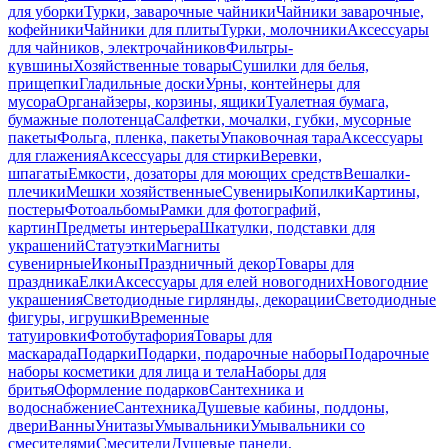
для уборки
Турки, заварочные чайники
Чайники заварочные,
кофейники
Чайники для плиты
Турки, молочники
Аксессуары
для чайников, электрочайников
Фильтры-
кувшины
Хозяйственные товары
Сушилки для белья,
прищепки
Гладильные доски
Урны, контейнеры для
мусора
Органайзеры, корзины, ящики
Туалетная бумага,
бумажные полотенца
Салфетки, мочалки, губки, мусорные
пакеты
Фольга, пленка, пакеты
Упаковочная тара
Аксессуары
для глажения
Аксессуары для стирки
Веревки,
шпагаты
Емкости, дозаторы для моющих средств
Вешалки-
плечики
Мешки хозяйственные
Сувениры
Копилки
Картины,
постеры
Фотоальбомы
Рамки для фотографий,
картин
Предметы интерьера
Шкатулки, подставки для
украшений
Статуэтки
Магниты
сувенирные
Иконы
Праздничный декор
Товары для
праздника
Елки
Аксессуары для елей новогодних
Новогодние
украшения
Светодиодные гирлянды, декорации
Светодиодные
фигуры, игрушки
Временные
татуировки
Фотобутафория
Товары для
маскарада
Подарки
Подарки, подарочные наборы
Подарочные
наборы косметики для лица и тела
Наборы для
бритья
Оформление подарков
Сантехника и
водоснабжение
Сантехника
Душевые кабины, поддоны,
двери
Ванны
Унитазы
Умывальники
Умывальники со
смесителями
Смесители
Душевые панели,