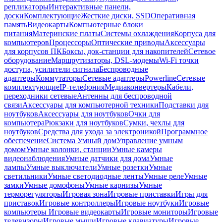
репликаторы
Интерактивные панели,
доски
Комплектующие
Жесткие диски, SSD
Оперативная
память
Видеокарты
Компьютерные блоки
питания
Материнские платы
Системы охлаждения
Корпуса для
компьютеров
Процессоры
Оптические приводы
Аксессуары
для корпусов ПК
Боксы, док-станции для накопителей
Сетевое
оборудование
Маршрутизаторы, DSL-модемы
Wi-Fi точки
доступа, усилители сигнала
Беспроводные
адаптеры
Коммутаторы
Сетевые адаптеры
Powerline
Сетевые
комплектующие
IP-телефония
Медиаконвертеры
Кабели,
переходники сетевые
Антенны для беспроводной
связи
Аксессуары для компьютерной техники
Подставки для
ноутбуков
Аксессуары для ноутбуков
Очки для
компьютера
Рюкзаки для ноутбуков
Сумки, чехлы для
ноутбуков
Средства для ухода за электроникой
Программное
обеспечение
Система Умный дом
Управление умным
домом
Умные колонки, станции
Умные камеры
видеонаблюдения
Умные датчики для дома
Умные
лампы
Умные выключатели
Умные розетки
Умные
светильники
Умные светодиодные ленты
Умные реле
Умные
замки
Умные домофоны
Умные карнизы
Умные
терморегуляторы
Игровая зона
Игровые приставки
Игры для
приставок
Игровые контроллеры
Игровые ноутбуки
Игровые
компьютеры
Игровые видеокарты
Игровые мониторы
Игровые
телевизоры
Игровые мыши
Игровые клавиатуры
Игровые