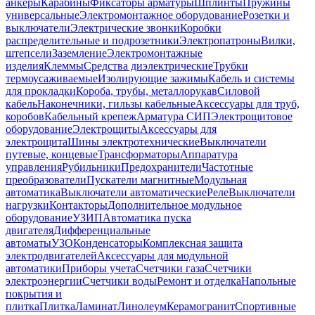
анкеры
Карабины
Фиксаторы арматуры
Шплинты
Пружины
универсальные
Электромонтажное оборудование
Розетки и
выключатели
Электрические звонки
Коробки
распределительные и подрозетники
Электропатроны
Вилки,
штепсели
Заземление
Электромонтажные
изделия
Клеммы
Средства диэлектрические
Трубки
термоусаживаемые
Изолирующие зажимы
Кабель и системы
для прокладки
Короба, трубы, металлорукав
Силовой
кабель
Наконечники, гильзы кабельные
Аксессуары для труб,
коробов
Кабельный крепеж
Арматура СИП
Электрощитовое
оборудование
Электрощиты
Аксессуары для
электрощита
Шины электротехнические
Выключатели
путевые, концевые
Трансформаторы
Аппаратура
управления
Рубильники
Предохранители
Частотные
преобразователи
Пускатели магнитные
Модульная
автоматика
Выключатели автоматические
Реле
Выключатели
нагрузки
Контакторы
Дополнительное модульное
оборудование
УЗИП
Автоматика пуска
двигателя
Дифференциальные
автоматы
УЗО
Конденсаторы
Комплексная защита
электродвигателей
Аксессуары для модульной
автоматики
Приборы учета
Счетчики газа
Счетчики
электроэнергии
Счетчики воды
Ремонт и отделка
Напольные
покрытия и
плитка
Плитка
Ламинат
Линолеум
Керамогранит
Спортивные