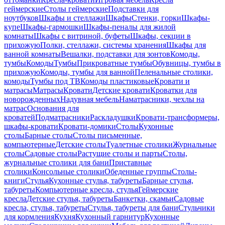
геймерские
Столы геймерские
Подставки для
ноутбуков
Шкафы и стеллажи
Шкафы
Стенки, горки
Шкафы-
купе
Шкафы-гармошки
Шкафы-пеналы для жилой
комнаты
Шкафы с витриной, буфеты
Шкафы, секции в
прихожую
Полки, стеллажи, системы хранения
Шкафы для
ванной комнаты
Вешалки, подставки для зонтов
Комоды,
тумбы
Комоды
Тумбы
Прикроватные тумбы
Обувницы, тумбы в
прихожую
Комоды, тумбы для ванной
Пеленальные столики,
комоды
Тумбы под ТВ
Комоды пластиковые
Кровати и
матрасы
Матрасы
Кровати
Детские кровати
Кроватки для
новорожденных
Надувная мебель
Наматрасники, чехлы на
матрас
Основания для
кроватей
Подматрасники
Раскладушки
Кровати-трансформеры,
шкафы-кровати
Кровати-домики
Столы
Кухонные
столы
Барные столы
Столы письменные,
компьютерные
Детские столы
Туалетные столики
Журнальные
столы
Садовые столы
Растущие столы и парты
Столы,
журнальные столики для бани
Приставные
столики
Консольные столики
Обеденные группы
Столы-
книги
Стулья
Кухонные стулья, табуреты
Барные стулья,
табуреты
Компьютерные кресла, стулья
Геймерские
кресла
Детские стулья, табуреты
Банкетки, скамьи
Садовые
кресла, стулья, табуреты
Стулья, табуреты для бани
Стульчики
для кормления
Кухня
Кухонный гарнитур
Кухонные