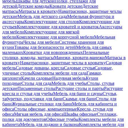
мебель
Шкафы для детской
Полки, стеллажи для
детской
Детские комоды
Кровати детские
Детские
матрасы
Матрасы в кроватку
Наматрасники, защитные чехлы
детские
Мебель для детского сада
Мебельная фурнитура и
аксессуары
Комплектующие для столов
Комплектующие для
стульев
Комплектующие для кроватей и кроваток
Аксессуары
для мебели
Комплектующие для мягкой
мебели
Комплектующие для корпусной мебели
Мебельная
фурнитура
Чехлы для мебели
Системы хранения для
кухни
Товары для безопасности детей
Мебель для самых
маленьких
Кроватки для новорожденных
Пеленальные
столики, комоды, матрасы
Манежи, кровати-манежи
Матрасы в
кроватку
Наматрасники, защитные чехлы в кроватку
Садовая
мебель
Садовые диваны, кресла
Садовые стулья
Садовые,
уличные столы
Комплекты мебели для сада
Гамаки,
шезлонги
Качели садовые
Надувная мебель
Кухни
походные
Столы для сада
Мебель для учебы
Столы, стулья
детские
Письменные столы
Растущие столы и парты
Растущие
кресла и стулья для учебы
Мебель для бани и сауны
Стулья,
табуретки, подставки для бани
Скамьи для бани
Столы для
бани
Журнальные столики для бани
Мебель для кабинета и
офиса
Столы офисные, компьютерные
Кресла, стулья для
офиса
Мягкая мебель для офиса
Шкафы офисные
Стеллажи,
полки для документов
Офисные тумбы
Комплекты мебели для
кабинета
Мебель для лоджии и балкона
Комплекты мебели для