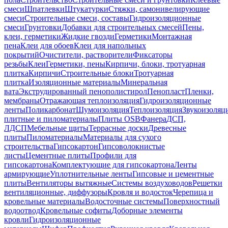
смеси
Шпатлевки
Штукатурки
Стяжки, самонивелирующие
смеси
Строительные смеси, составы
Гидроизоляционные
смеси
Грунтовки
Добавки для строительных смесей
Пены,
клеи, герметики
Жидкие гвозди
Герметики
Монтажная
пена
Клеи для обоев
Клеи для напольных
покрытий
Очистители, растворители
Фиксаторы
резьбы
Клеи
Герметики, пены
Кирпичи, блоки, тротуарная
плитка
Кирпичи
Строительные блоки
Тротуарная
плитка
Изоляционные материалы
Минеральная
вата
Экструдированный пенополистирол
Пенопласт
Пленки,
мембраны
Отражающая теплоизоляция
Гидроизоляционные
ленты
Поликарбонат
Шумоизоляция
Теплоизоляция
Звукоизоляц
плитные и пиломатериалы
Плиты OSB
Фанера
ДСП,
ЛДСП
Мебельные щиты
Террасные доски
Древесные
плиты
Пиломатериалы
Материалы для сухого
строительства
Гипсокартон
Гипсоволокнистые
листы
Цементные плиты
Профили для
гипсокартона
Комплектующие для гипсокартона
Ленты
армирующие
Уплотнительные ленты
Гипсовые и цементные
плиты
Вентиляторы вытяжные
Системы воздуховодов
Решетки
вентиляционные, диффузоры
Кровля и водосток
Черепица и
кровельные материалы
Водосточные системы
Поверхностный
водоотвод
Кровельные софиты
Доборные элементы
кровли
Гидроизоляционные