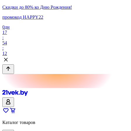
Скидки до 80% ко Дню Рождения!
промокод HAPPY22
0
дн
17
:
54
:
12
Каталог товаров