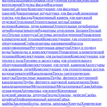
материалы
Шифер
Профнастил
Рулонная кровля
Кровельная
вентиляция
Отделка фасада
Фасадные
панели
Сайдинг
Комплектующие для фасадных
панелей
Декоративные штукатурки для фасада
Клинкерная
плитка для фасада
Декоративный камень для наружной
отделки
Отопление
Отопительные котлы
Газовые
колонки
Камины, печи-камины
Отопительные печи
Банные
печи
Водонагреватели
Радиаторы отопления, батареи
Теплый
пол
Теплые плинтусы
Системы антиобледенения
Управление
климатической техникой
Комплектующие для отопительного
оборудования
Стабилизаторы напряжения
Насосы
циркуляционные
Регулирующая арматура
Отвод и подвод
воды
Дымоходы и комплектующие
Управление климатической
техникой
Комплектующие для радиаторов
Комплектующие для
теплого пола
Топливо и аксессуары для отопительного
оборудования
Комплектующие для печей, каминов
Аксессуары
для каминов, печей
Комплектующие для отопительных котлов,
водонагревателей
Канализация
Тросы сантехнические,
вантузы
Прочистные машины
Трубы, фитинги внутренней
канализации
Трубы, фитинги наружной канализации
Люки
канализационные
Металлопрокат
Металлопрокат
Сваи
Заборы,
ограждения
Автоматика для ворот
Крепежные
изделия
Саморезы, шурупы
Гвозди
Анкеры, дюбели
Скобы,
штифты
Перфорированный крепеж
Гайки,
шайбы
Заклепки
Болты, винты, шпильки
Хомуты
Химические