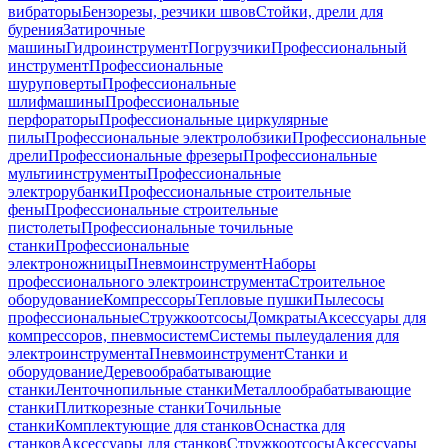
вибраторы
Бензорезы, резчики швов
Стойки, дрели для
бурения
Затирочные
машины
Гидроинструмент
Погрузчики
Профессиональный
инструмент
Профессиональные
шуруповерты
Профессиональные
шлифмашины
Профессиональные
перфораторы
Профессиональные циркулярные
пилы
Профессиональные электролобзики
Профессиональные
дрели
Профессиональные фрезеры
Профессиональные
мультиинструменты
Профессиональные
электрорубанки
Профессиональные строительные
фены
Профессиональные строительные
пистолеты
Профессиональные точильные
станки
Профессиональные
электроножницы
Пневмоинструмент
Наборы
профессионального электроинструмента
Строительное
оборудование
Компрессоры
Тепловые пушки
Пылесосы
профессиональные
Стружкоотсосы
Домкраты
Аксессуары для
компрессоров, пневмосистем
Системы пылеудаления для
электроинструмента
Пневмоинструмент
Станки и
оборудование
Деревообрабатывающие
станки
Ленточнопильные станки
Металлообрабатывающие
станки
Плиткорезные станки
Точильные
станки
Комплектующие для станков
Оснастка для
станков
Аксессуары для станков
Стружкоотсосы
Аксессуары