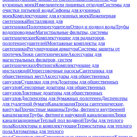
кухонных моек
Измельчители пищевых отходов
Системы для
очистки питьевой воды
Сифоны для кухонных
моек
Комплектующие для кухонных моек
Инженерная
сантехника
Инсталляции для
сантехники
Полотенцесушители
Отвод и подвод воды
Трубы
водопроводные
Магистральные фильтры, системы
сантехнические
Комплектующие для радиаторов,
полотенцесушителей
Монтажные комплекты для
сантехники
Регулирующая арматура
Системы защиты от
протечек
Люки сантехнические
Аксессуары для
магистральных фильтров, систем
сантехнических
Фитинги
Комплектующие для
инсталляций
Опрессовочные насосы
Сантехника для
общественных мест
Аксессуары для общественных
санузлов
Сушилки для рук
Дозаторы для общественных
санузлов
Сенсорные дозаторы для общественных
санузлов
Локтевые дозаторы для общественных
санузлов
Диспенсеры для бумажных полотенец
Диспенсеры
для туалетной бумаги
Канализация
Тросы сантехнические,
вантузы
Прочистные машины
Трубы, фитинги внутренней
канализации
Трубы, фитинги наружной канализации
Люки
канализационные
Теплый пол водяной
Трубы для теплого
пола
Коллекторы и комплектующие
Термостатика для теплого
пола
Автоматика для теплого
пола
Строительство
Строительные смеси и грунтовки
Клеевые