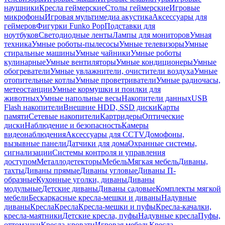
наушники
Кресла геймерские
Столы геймерские
Игровые
микрофоны
Игровая мультимедиа акустика
Аксессуары для
геймеров
Фигурки Funko Pop
Подставки для
ноутбуков
Светодиодные ленты
Лампы для мониторов
Умная
техника
Умные роботы-пылесосы
Умные телевизоры
Умные
стиральные машины
Умные чайники
Умные роботы
кулинарные
Умные вентиляторы
Умные кондиционеры
Умные
обогреватели
Умные увлажнители, очистители воздуха
Умные
отопительные котлы
Умные проветриватели
Умные радиочасы,
метеостанции
Умные кормушки и поилки для
животных
Умные напольные весы
Накопители данных
USB
Flash накопители
Внешние HDD, SSD диски
Карты
памяти
Сетевые накопители
Картридеры
Оптические
диски
Наблюдение и безопасность
Камеры
видеонаблюдения
Аксессуары для CCTV
Домофоны,
вызывные панели
Датчики для дома
Охранные системы,
сигнализации
Системы контроля и управления
доступом
Металлодетекторы
Мебель
Мягкая мебель
Диваны,
тахты
Диваны прямые
Диваны угловые
Диваны П-
образные
Кухонные уголки, диваны
Диваны
модульные
Детские диваны
Диваны садовые
Комплекты мягкой
мебели
Бескаркасные кресла-мешки и диваны
Надувные
диваны
Кресла
Кресла
Кресла-мешки и пуфы
Кресла-качалки,
кресла-маятники
Детские кресла, пуфы
Надувные кресла
Пуфы,
оттоманки
Кресла-кровати
Игровая мебель
Кресла