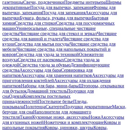
газетницы
Свечи, подсвечники
Предметы интерьера
Ширмы
декоративные
Посуда для выпечки, запекания
Формы для
выпечки, запекания
Посуда для запекания
Аксессуары для
выпечки
Бумага, фольга, рукава для выпечки
Бытовая
химия
Средства для стирки
Средства для посудомоечных
машин
Универсальные, специальные чистящие
средства
Чистящие средства для стекол и зеркал
Чистящие
средства для ванной и туалета
Чистящие средства для
кухни
Средства для мытья посуды
Чистящие средства для
мебели
Чистящие средства для напольных покрытий и
ковров
Средства для ухода за техникой
Освежители
воздуха
Средства от насекомых
Средства ухода за
одеждой
Средства ухода за обувью
Дезинфицирующие
средства
Аксессуары для бара
Сервировка для
напитков
Аксессуары для хранения напитков
Аксессуары для
приготовления коктейлей
Аксессуары для охлаждения
напитков
Наборы для бара, мини-бары
Штопоры, открывалки
для бутылок
Домашний текстиль
Подушки для
сна
Одеяла
Комплекты постельных
принадлежностей
Постельное белье
Пледы,
покрывала
Полотенца
Скатерти
Подушки декоративные
Маски,
беруши для сна
Наполнители для домашнего
текстиля
Ткани
Кухонные ножи, аксессуары
Ножи
Аксессуары
для кухонных ножей
Ножеточки и комплектующие
Ковры и
напольные покрытия
Ковры, циновки, шкуры
Ковры,