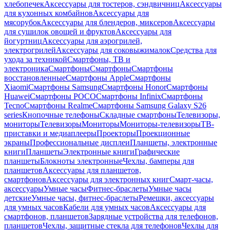
хлебопечек
Аксессуары для тостеров, сэндвичниц
Аксессуары
для кухонных комбайнов
Аксессуары для
мясорубок
Аксессуары для блендеров, миксеров
Аксессуары
для сушилок овощей и фруктов
Аксессуары для
йогуртниц
Аксессуары для аэрогрилей,
электрогрилей
Аксессуары для соковыжималок
Средства для
ухода за техникой
Смартфоны, ТВ и
электроника
Смартфоны
Смартфоны
Смартфоны
восстановленные
Смартфоны Apple
Смартфоны
Xiaomi
Смартфоны Samsung
Смартфоны Honor
Смартфоны
Huawei
Смартфоны POCO
Смартфоны Infinix
Смартфоны
Tecno
Смартфоны Realme
Смартфоны Samsung Galaxy S26
series
Кнопочные телефоны
Складные смартфоны
Телевизоры,
мониторы
Телевизоры
Мониторы
Мониторы-телевизоры
ТВ-
приставки и медиаплееры
Проекторы
Проекционные
экраны
Профессиональные дисплеи
Планшеты, электронные
книги
Планшеты
Электронные книги
Графические
планшеты
Блокноты электронные
Чехлы, бамперы для
планшетов
Аксессуары для планшетов,
смартфонов
Аксессуары для электронных книг
Смарт-часы,
аксессуары
Умные часы
Фитнес-браслеты
Умные часы
детские
Умные часы, фитнес-браслеты
Ремешки, аксессуары
для умных часов
Кабели для умных часов
Аксессуары для
смартфонов, планшетов
Зарядные устройства для телефонов,
планшетов
Чехлы, защитные стекла для телефонов
Чехлы для