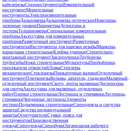
кабелерезы
Специнструменты
Измерительный
инструмент
Мерительные
инструменты
Электроизмерительные
приборы
Дальномеры
Дальномеры оптические
Нивелиры,
лазерные уровни
Пирометры
Детекторы и
тестеры
Толщиномеры
Специальные измерительные
приборы
Аксессуары для измерительных
приборов
Разметочный инструмент
Разметочные
инструменты
Инструменты для нарезки резьбы
Маркеры,
карандаши строительные
Клейма ударные
Строительно-
монтажный инструмент
Заклепочники
Труборезы,
трубогибы
Ножи строительные
Мультитулы
Пробойники,
просекатели отверстий
Ломы
Степлеры
механические
Стеклорезы
Прикаточные валики
Отделочный
инструмент
Плиткорезы
Кельмы, шпатели, гладилки
Малярный,
отделочный инструмент
Скотч, ленты малярные
Диспенсеры
для скотча
Аксессуары для малярных, отделочных
работ
Пленки строительные
Лестницы и стремянки
Лестницы,
стремянки
Чердачные лестницы
Элементы
лестниц
Подъемники строительные
Спецодежда и средства
защиты
Средства индивидуальной
защиты
Огнетушители
Сумки, пояса для
инструментов
Производственная
одежда
Спецодежда
Спецобувь
Организация рабочего
пространства
Фонари, прожекторы
Кейсы, ящики для