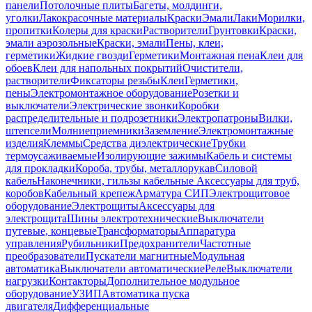
панели
Потолочные плиты
Багеты, молдинги,
уголки
Лакокрасочные материалы
Краски
Эмали
Лаки
Морилки,
пропитки
Колеры для краски
Растворители
Грунтовки
Краски,
эмали аэрозольные
Краски, эмали
Пены, клеи,
герметики
Жидкие гвозди
Герметики
Монтажная пена
Клеи для
обоев
Клеи для напольных покрытий
Очистители,
растворители
Фиксаторы резьбы
Клеи
Герметики,
пены
Электромонтажное оборудование
Розетки и
выключатели
Электрические звонки
Коробки
распределительные и подрозетники
Электропатроны
Вилки,
штепсели
Молниеприемники
Заземление
Электромонтажные
изделия
Клеммы
Средства диэлектрические
Трубки
термоусаживаемые
Изолирующие зажимы
Кабель и системы
для прокладки
Короба, трубы, металлорукав
Силовой
кабель
Наконечники, гильзы кабельные
Аксессуары для труб,
коробов
Кабельный крепеж
Арматура СИП
Электрощитовое
оборудование
Электрощиты
Аксессуары для
электрощита
Шины электротехнические
Выключатели
путевые, концевые
Трансформаторы
Аппаратура
управления
Рубильники
Предохранители
Частотные
преобразователи
Пускатели магнитные
Модульная
автоматика
Выключатели автоматические
Реле
Выключатели
нагрузки
Контакторы
Дополнительное модульное
оборудование
УЗИП
Автоматика пуска
двигателя
Дифференциальные