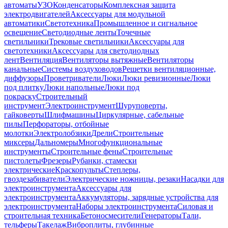
автоматы
УЗО
Конденсаторы
Комплексная защита
электродвигателей
Аксессуары для модульной
автоматики
Светотехника
Промышленное и сигнальное
освещение
Светодиодные ленты
Точечные
светильники
Трековые светильники
Аксессуары для
светотехники
Аксессуары для светодиодных
лент
Вентиляция
Вентиляторы вытяжные
Вентиляторы
канальные
Системы воздуховодов
Решетки вентиляционные,
диффузоры
Проветриватели
Люки
Люки ревизионные
Люки
под плитку
Люки напольные
Люки под
покраску
Строительный
инструмент
Электроинструмент
Шуруповерты,
гайковерты
Шлифмашины
Циркулярные, сабельные
пилы
Перфораторы, отбойные
молотки
Электролобзики
Дрели
Строительные
миксеры
Дальномеры
Многофункциональные
инструменты
Строительные фены
Строительные
пистолеты
Фрезеры
Рубанки, стамески
электрические
Краскопульты
Степлеры,
гвоздезабиватели
Электрические ножницы, резаки
Насадки для
электроинструмента
Аксессуары для
электроинструмента
Аккумуляторы, зарядные устройства для
электроинструмента
Наборы электроинструмента
Силовая и
строительная техника
Бетоносмесители
Генераторы
Тали,
тельферы
Такелаж
Виброплиты, глубинные