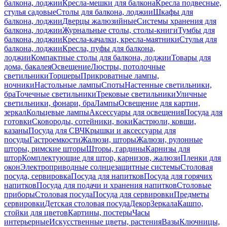
балкона, лоджии
Кресла-мешки для балкона
Кресла подвесные,
стулья садовые
Столы для балкона, лоджии
Шкафы для
балкона, лоджии
Дверцы жалюзийные
Системы хранения для
балкона, лоджии
Журнальные столы, столы-книги
Тумбы для
балкона, лоджии
Кресла-качалки, кресла-маятники
Стулья для
балкона, лоджии
Кресла, пуфы для балкона,
лоджии
Компактные столы для балкона, лоджии
Товары для
дома, бакалея
Освещение
Люстры, потолочные
светильники
Торшеры
Прикроватные лампы,
ночники
Настольные лампы
Споты
Настенные светильники,
бра
Точечные светильники
Трековые светильники
Уличные
светильники, фонари, бра
Лампы
Освещение для картин,
зеркал
Кольцевые лампы
Аксессуары для освещения
Посуда для
готовки
Сковороды, сотейники, воки
Кастрюли, ковши,
казаны
Посуда для СВЧ
Крышки и аксессуары для
посуды
Гастроемкости
Жалюзи, шторы
Жалюзи, рулонные
шторы, римские шторы
Шторы, гардины
Карнизы для
штор
Комплектующие для штор, карнизов, жалюзи
Пленки для
окон
Электроприводные солнцезащитные системы
Столовая
посуда, сервировка
Посуда для напитков
Посуда для горячих
напитков
Посуда для подачи и хранения напитков
Столовые
приборы
Столовая посуда
Посуда для сервировки
Предметы
сервировки
Детская столовая посуда
Декор
Зеркала
Кашпо,
стойки для цветов
Картины, постеры
Часы
интерьерные
Искусственные цветы, растения
Вазы
Ключницы,