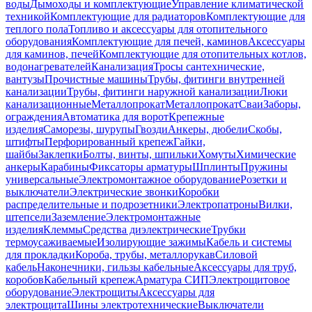
воды
Дымоходы и комплектующие
Управление климатической
техникой
Комплектующие для радиаторов
Комплектующие для
теплого пола
Топливо и аксессуары для отопительного
оборудования
Комплектующие для печей, каминов
Аксессуары
для каминов, печей
Комплектующие для отопительных котлов,
водонагревателей
Канализация
Тросы сантехнические,
вантузы
Прочистные машины
Трубы, фитинги внутренней
канализации
Трубы, фитинги наружной канализации
Люки
канализационные
Металлопрокат
Металлопрокат
Сваи
Заборы,
ограждения
Автоматика для ворот
Крепежные
изделия
Саморезы, шурупы
Гвозди
Анкеры, дюбели
Скобы,
штифты
Перфорированный крепеж
Гайки,
шайбы
Заклепки
Болты, винты, шпильки
Хомуты
Химические
анкеры
Карабины
Фиксаторы арматуры
Шплинты
Пружины
универсальные
Электромонтажное оборудование
Розетки и
выключатели
Электрические звонки
Коробки
распределительные и подрозетники
Электропатроны
Вилки,
штепсели
Заземление
Электромонтажные
изделия
Клеммы
Средства диэлектрические
Трубки
термоусаживаемые
Изолирующие зажимы
Кабель и системы
для прокладки
Короба, трубы, металлорукав
Силовой
кабель
Наконечники, гильзы кабельные
Аксессуары для труб,
коробов
Кабельный крепеж
Арматура СИП
Электрощитовое
оборудование
Электрощиты
Аксессуары для
электрощита
Шины электротехнические
Выключатели