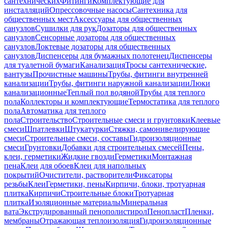
сантехнических
Фитинги
Комплектующие для
инсталляций
Опрессовочные насосы
Сантехника для
общественных мест
Аксессуары для общественных
санузлов
Сушилки для рук
Дозаторы для общественных
санузлов
Сенсорные дозаторы для общественных
санузлов
Локтевые дозаторы для общественных
санузлов
Диспенсеры для бумажных полотенец
Диспенсеры
для туалетной бумаги
Канализация
Тросы сантехнические,
вантузы
Прочистные машины
Трубы, фитинги внутренней
канализации
Трубы, фитинги наружной канализации
Люки
канализационные
Теплый пол водяной
Трубы для теплого
пола
Коллекторы и комплектующие
Термостатика для теплого
пола
Автоматика для теплого
пола
Строительство
Строительные смеси и грунтовки
Клеевые
смеси
Шпатлевки
Штукатурки
Стяжки, самонивелирующие
смеси
Строительные смеси, составы
Гидроизоляционные
смеси
Грунтовки
Добавки для строительных смесей
Пены,
клеи, герметики
Жидкие гвозди
Герметики
Монтажная
пена
Клеи для обоев
Клеи для напольных
покрытий
Очистители, растворители
Фиксаторы
резьбы
Клеи
Герметики, пены
Кирпичи, блоки, тротуарная
плитка
Кирпичи
Строительные блоки
Тротуарная
плитка
Изоляционные материалы
Минеральная
вата
Экструдированный пенополистирол
Пенопласт
Пленки,
мембраны
Отражающая теплоизоляция
Гидроизоляционные