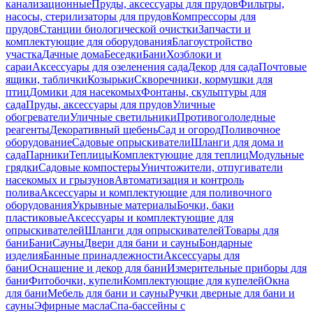
канализационные
Пруды, аксессуары для прудов
Фильтры,
насосы, стерилизаторы для прудов
Компрессоры для
прудов
Станции биологической очистки
Запчасти и
комплектующие для оборудования
Благоустройство
участка
Дачные дома
Беседки
Бани
Хозблоки и
сараи
Аксессуары для озеленения сада
Декор для сада
Почтовые
ящики, таблички
Козырьки
Скворечники, кормушки для
птиц
Домики для насекомых
Фонтаны, скульптуры для
сада
Пруды, аксессуары для прудов
Уличные
обогреватели
Уличные светильники
Противогололедные
реагенты
Декоративный щебень
Сад и огород
Поливочное
оборудование
Садовые опрыскиватели
Шланги для дома и
сада
Парники
Теплицы
Комплектующие для теплиц
Модульные
грядки
Садовые компостеры
Уничтожители, отпугиватели
насекомых и грызунов
Автоматизация и контроль
полива
Аксессуары и комплектующие для поливочного
оборудования
Укрывные материалы
Бочки, баки
пластиковые
Аксессуары и комплектующие для
опрыскивателей
Шланги для опрыскивателей
Товары для
бани
Бани
Сауны
Двери для бани и сауны
Бондарные
изделия
Банные принадлежности
Аксессуары для
бани
Оснащение и декор для бани
Измерительные приборы для
бани
Фитобочки, купели
Комплектующие для купелей
Окна
для бани
Мебель для бани и сауны
Ручки дверные для бани и
сауны
Эфирные масла
Спа-бассейны с