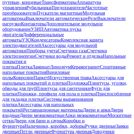
путевые, концевые
Трансформаторы
Аппаратура
управления
Рубильники
Предохранители
Частотные
преобразователи
Пускатели магнитные
Модульная
автоматика
Выключатели автоматические
Реле
Выключатели
нагрузки
Контакторы
Дополнительное модульное
оборудование
УЗИП
Автоматика пуска
двигателя
Дифференциальные
автоматы
УЗО
Конденсаторы
Комплексная защита
электродвигателей
Аксессуары для модульной
автоматики
Приборы учета
Счетчики газа
Счетчики
электроэнергии
Счетчики воды
Ремонт и отделка
Напольные
покрытия и
плитка
Плитка
Ламинат
Линолеум
Керамогранит
Спортивные
напольные покрытия
Виниловые
полы
Ковролин
Паркет
Искусственная трава
Аксессуары для
напольных покрытий и плитки
Подложка
Плинтусы, уголки,
обводы для труб
Плинтусы для сантехники
Фуги для
плитки
Порожки, профили для пола и плитки
Приспособления
для укладки плитки
Системы выравнивания
плитки
Аксессуары для напольных
покрытий
Реставрационные материалы
Двери и арки
Двери
входные
Двери межкомнатные
Арки межкомнатные
Москитные
сетки
Двери для бани и сауны
Коробки и
фурнитура
Наличники, коробки, доборы
Ручки дверные
Замки
дверные
Петли дверные
Фурнитура дверная
Доводчики