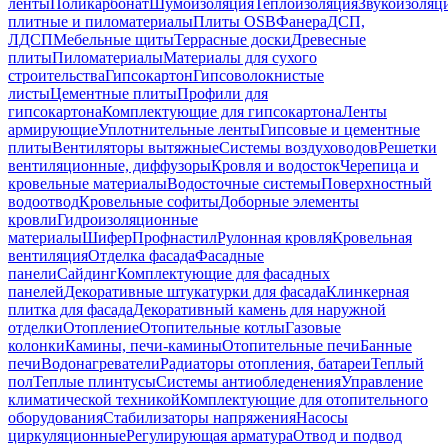
ленты
Поликарбонат
Шумоизоляция
Теплоизоляция
Звукоизоляц
плитные и пиломатериалы
Плиты OSB
Фанера
ДСП,
ЛДСП
Мебельные щиты
Террасные доски
Древесные
плиты
Пиломатериалы
Материалы для сухого
строительства
Гипсокартон
Гипсоволокнистые
листы
Цементные плиты
Профили для
гипсокартона
Комплектующие для гипсокартона
Ленты
армирующие
Уплотнительные ленты
Гипсовые и цементные
плиты
Вентиляторы вытяжные
Системы воздуховодов
Решетки
вентиляционные, диффузоры
Кровля и водосток
Черепица и
кровельные материалы
Водосточные системы
Поверхностный
водоотвод
Кровельные софиты
Доборные элементы
кровли
Гидроизоляционные
материалы
Шифер
Профнастил
Рулонная кровля
Кровельная
вентиляция
Отделка фасада
Фасадные
панели
Сайдинг
Комплектующие для фасадных
панелей
Декоративные штукатурки для фасада
Клинкерная
плитка для фасада
Декоративный камень для наружной
отделки
Отопление
Отопительные котлы
Газовые
колонки
Камины, печи-камины
Отопительные печи
Банные
печи
Водонагреватели
Радиаторы отопления, батареи
Теплый
пол
Теплые плинтусы
Системы антиобледенения
Управление
климатической техникой
Комплектующие для отопительного
оборудования
Стабилизаторы напряжения
Насосы
циркуляционные
Регулирующая арматура
Отвод и подвод