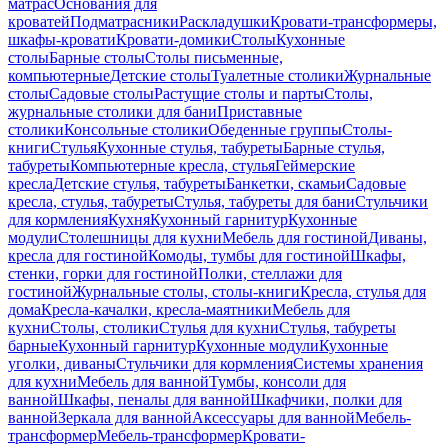
матрас
Основания для
кроватей
Подматрасники
Раскладушки
Кровати-трансформеры,
шкафы-кровати
Кровати-домики
Столы
Кухонные
столы
Барные столы
Столы письменные,
компьютерные
Детские столы
Туалетные столики
Журнальные
столы
Садовые столы
Растущие столы и парты
Столы,
журнальные столики для бани
Приставные
столики
Консольные столики
Обеденные группы
Столы-
книги
Стулья
Кухонные стулья, табуреты
Барные стулья,
табуреты
Компьютерные кресла, стулья
Геймерские
кресла
Детские стулья, табуреты
Банкетки, скамьи
Садовые
кресла, стулья, табуреты
Стулья, табуреты для бани
Стульчики
для кормления
Кухня
Кухонный гарнитур
Кухонные
модули
Столешницы для кухни
Мебель для гостиной
Диваны,
кресла для гостиной
Комоды, тумбы для гостиной
Шкафы,
стенки, горки для гостиной
Полки, стеллажи для
гостиной
Журнальные столы, столы-книги
Кресла, стулья для
дома
Кресла-качалки, кресла-маятники
Мебель для
кухни
Столы, столики
Стулья для кухни
Стулья, табуреты
барные
Кухонный гарнитур
Кухонные модули
Кухонные
уголки, диваны
Стульчики для кормления
Системы хранения
для кухни
Мебель для ванной
Тумбы, консоли для
ванной
Шкафы, пеналы для ванной
Шкафчики, полки для
ванной
Зеркала для ванной
Аксессуары для ванной
Мебель-
трансформер
Мебель-трансформер
Кровати-