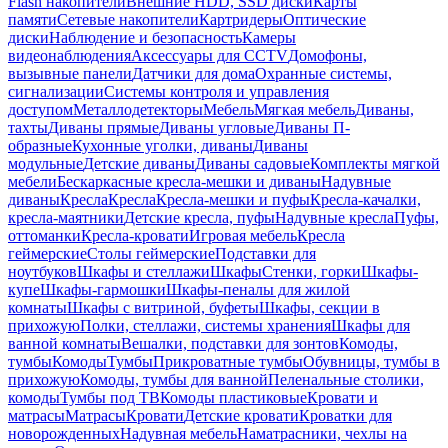
Flash накопители
Внешние HDD, SSD диски
Карты
памяти
Сетевые накопители
Картридеры
Оптические
диски
Наблюдение и безопасность
Камеры
видеонаблюдения
Аксессуары для CCTV
Домофоны,
вызывные панели
Датчики для дома
Охранные системы,
сигнализации
Системы контроля и управления
доступом
Металлодетекторы
Мебель
Мягкая мебель
Диваны,
тахты
Диваны прямые
Диваны угловые
Диваны П-
образные
Кухонные уголки, диваны
Диваны
модульные
Детские диваны
Диваны садовые
Комплекты мягкой
мебели
Бескаркасные кресла-мешки и диваны
Надувные
диваны
Кресла
Кресла
Кресла-мешки и пуфы
Кресла-качалки,
кресла-маятники
Детские кресла, пуфы
Надувные кресла
Пуфы,
оттоманки
Кресла-кровати
Игровая мебель
Кресла
геймерские
Столы геймерские
Подставки для
ноутбуков
Шкафы и стеллажи
Шкафы
Стенки, горки
Шкафы-
купе
Шкафы-гармошки
Шкафы-пеналы для жилой
комнаты
Шкафы с витриной, буфеты
Шкафы, секции в
прихожую
Полки, стеллажи, системы хранения
Шкафы для
ванной комнаты
Вешалки, подставки для зонтов
Комоды,
тумбы
Комоды
Тумбы
Прикроватные тумбы
Обувницы, тумбы в
прихожую
Комоды, тумбы для ванной
Пеленальные столики,
комоды
Тумбы под ТВ
Комоды пластиковые
Кровати и
матрасы
Матрасы
Кровати
Детские кровати
Кроватки для
новорожденных
Надувная мебель
Наматрасники, чехлы на