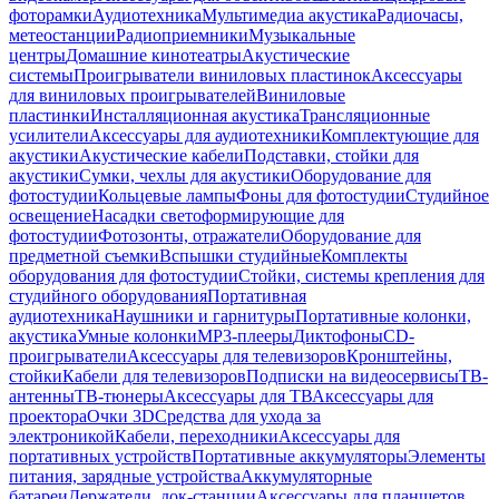
фоторамки
Аудиотехника
Мультимедиа акустика
Радиочасы,
метеостанции
Радиоприемники
Музыкальные
центры
Домашние кинотеатры
Акустические
системы
Проигрыватели виниловых пластинок
Аксессуары
для виниловых проигрывателей
Виниловые
пластинки
Инсталляционная акустика
Трансляционные
усилители
Аксессуары для аудиотехники
Комплектующие для
акустики
Акустические кабели
Подставки, стойки для
акустики
Сумки, чехлы для акустики
Оборудование для
фотостудии
Кольцевые лампы
Фоны для фотостудии
Студийное
освещение
Насадки светоформирующие для
фотостудии
Фотозонты, отражатели
Оборудование для
предметной съемки
Вспышки студийные
Комплекты
оборудования для фотостудии
Стойки, системы крепления для
студийного оборудования
Портативная
аудиотехника
Наушники и гарнитуры
Портативные колонки,
акустика
Умные колонки
MP3-плееры
Диктофоны
CD-
проигрыватели
Аксессуары для телевизоров
Кронштейны,
стойки
Кабели для телевизоров
Подписки на видеосервисы
ТВ-
антенны
ТВ-тюнеры
Аксессуары для ТВ
Аксессуары для
проектора
Очки 3D
Средства для ухода за
электроникой
Кабели, переходники
Аксессуары для
портативных устройств
Портативные аккумуляторы
Элементы
питания, зарядные устройства
Аккумуляторные
батареи
Держатели, док-станции
Аксессуары для планшетов,