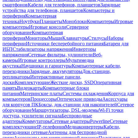
смартфонов
Кабели для телефонов, планшетов
Зарядные
устройства для телефонов, планшетов
Компьютеры и
периферия
Компьютерная
техника
Ноутбуки
Планшеты
Моноблоки
Компьютеры
Игровые
компьютеры
Игровые консоли
Серверное
оборудование
Компьютерная
периферия
Мониторы
Мыши
Клавиатуры
Стилусы
Наборы
периферии
Источники бесперебойного питания
Батареи для
ИБП
Стабилизаторы напряжения
Инверторы
напряжения
Сетевые фильтры, удлинители
Веб-
камеры
Игровые контроллеры
Мультимедиа
акустика
Наушники и гарнитуры
Компьютерные кабели,
переходники
Зарядные, аккумуляторы
Док-станции,
репликаторы
Интерактивные панели,
доски
Комплектующие
Жесткие диски, SSD
Оперативная
память
Видеокарты
Компьютерные блоки
питания
Материнские платы
Системы охлаждения
Корпуса для
компьютеров
Процессоры
Оптические приводы
Аксессуары
для корпусов ПК
Боксы, док-станции для накопителей
Сетевое
оборудование
Маршрутизаторы, DSL-модемы
Wi-Fi точки
доступа, усилители сигнала
Беспроводные
адаптеры
Коммутаторы
Сетевые адаптеры
Powerline
Сетевые
комплектующие
IP-телефония
Медиаконвертеры
Кабели,
переходники сетевые
Антенны для беспроводной
связи
Аксессуары для компьютерной техники
Подставки для