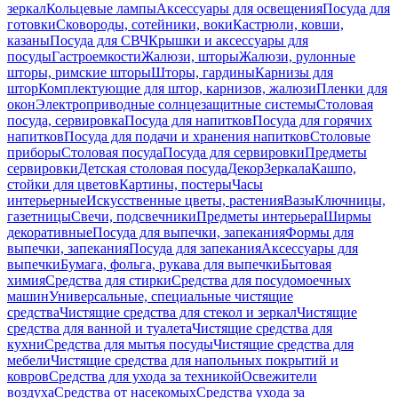
зеркал
Кольцевые лампы
Аксессуары для освещения
Посуда для
готовки
Сковороды, сотейники, воки
Кастрюли, ковши,
казаны
Посуда для СВЧ
Крышки и аксессуары для
посуды
Гастроемкости
Жалюзи, шторы
Жалюзи, рулонные
шторы, римские шторы
Шторы, гардины
Карнизы для
штор
Комплектующие для штор, карнизов, жалюзи
Пленки для
окон
Электроприводные солнцезащитные системы
Столовая
посуда, сервировка
Посуда для напитков
Посуда для горячих
напитков
Посуда для подачи и хранения напитков
Столовые
приборы
Столовая посуда
Посуда для сервировки
Предметы
сервировки
Детская столовая посуда
Декор
Зеркала
Кашпо,
стойки для цветов
Картины, постеры
Часы
интерьерные
Искусственные цветы, растения
Вазы
Ключницы,
газетницы
Свечи, подсвечники
Предметы интерьера
Ширмы
декоративные
Посуда для выпечки, запекания
Формы для
выпечки, запекания
Посуда для запекания
Аксессуары для
выпечки
Бумага, фольга, рукава для выпечки
Бытовая
химия
Средства для стирки
Средства для посудомоечных
машин
Универсальные, специальные чистящие
средства
Чистящие средства для стекол и зеркал
Чистящие
средства для ванной и туалета
Чистящие средства для
кухни
Средства для мытья посуды
Чистящие средства для
мебели
Чистящие средства для напольных покрытий и
ковров
Средства для ухода за техникой
Освежители
воздуха
Средства от насекомых
Средства ухода за