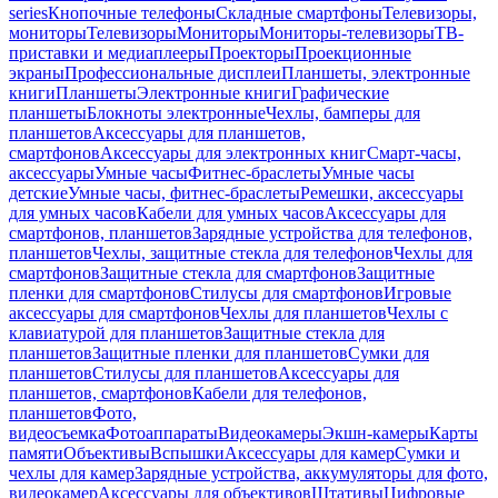
series
Кнопочные телефоны
Складные смартфоны
Телевизоры,
мониторы
Телевизоры
Мониторы
Мониторы-телевизоры
ТВ-
приставки и медиаплееры
Проекторы
Проекционные
экраны
Профессиональные дисплеи
Планшеты, электронные
книги
Планшеты
Электронные книги
Графические
планшеты
Блокноты электронные
Чехлы, бамперы для
планшетов
Аксессуары для планшетов,
смартфонов
Аксессуары для электронных книг
Смарт-часы,
аксессуары
Умные часы
Фитнес-браслеты
Умные часы
детские
Умные часы, фитнес-браслеты
Ремешки, аксессуары
для умных часов
Кабели для умных часов
Аксессуары для
смартфонов, планшетов
Зарядные устройства для телефонов,
планшетов
Чехлы, защитные стекла для телефонов
Чехлы для
смартфонов
Защитные стекла для смартфонов
Защитные
пленки для смартфонов
Стилусы для смартфонов
Игровые
аксессуары для смартфонов
Чехлы для планшетов
Чехлы с
клавиатурой для планшетов
Защитные стекла для
планшетов
Защитные пленки для планшетов
Сумки для
планшетов
Стилусы для планшетов
Аксессуары для
планшетов, смартфонов
Кабели для телефонов,
планшетов
Фото,
видеосъемка
Фотоаппараты
Видеокамеры
Экшн-камеры
Карты
памяти
Объективы
Вспышки
Аксессуары для камер
Сумки и
чехлы для камер
Зарядные устройства, аккумуляторы для фото,
видеокамер
Аксессуары для объективов
Штативы
Цифровые