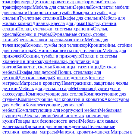
трансформеры
Детские кроватки-трансформеры
Столы-
трансформеры
Мебель для спальни
Зеркала
Комплекты мебели
для спальни
Прикроватные тумбы
Комоды и тумбы для
спальни
Туалетные столики
Шкафы для спальни
Мебель для
жилых комнат
Диваны, кресла для дома
Шкафы, стенки,
секции
Полки, стеллажи, системы хранения
Стулья,
кресла
Комоды и тумбы
Журнальные столы, столы-
книги
Кресла-качалки, кресла-маятники
Мебель для
телевизора
Комоды, тумбы под телевизор
Кронштейны, стойки
для телевизора
Каминокомплекты под телевизор
Мебель для
прихожей
Секции, тумбы в прихожую
Полки и системы
хранения в прихожую
Вешалки, подставки для
зонтов
Банкетки, скамьи
Ключницы, газетницы
Детская
мебель
Шкафы для детской
Полки, стеллажи для
детской
Детские комоды
Кровати детские
Детские
матрасы
Матрасы в кроватку
Наматрасники, защитные чехлы
детские
Мебель для детского сада
Мебельная фурнитура и
аксессуары
Комплектующие для столов
Комплектующие для
стульев
Комплектующие для кроватей и кроваток
Аксессуары
для мебели
Комплектующие для мягкой
мебели
Комплектующие для корпусной мебели
Мебельная
фурнитура
Чехлы для мебели
Системы хранения для
кухни
Товары для безопасности детей
Мебель для самых
маленьких
Кроватки для новорожденных
Пеленальные
столики, комоды, матрасы
Манежи, кровати-манежи
Матрасы в