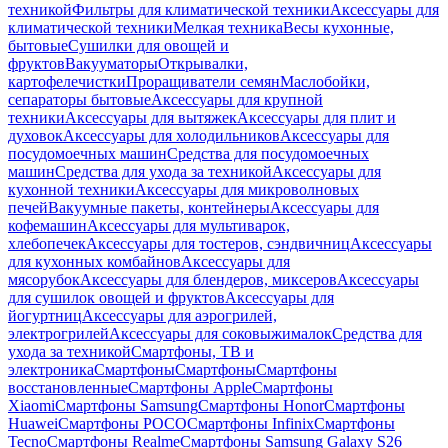
техникой
Фильтры для климатической техники
Аксессуары для
климатической техники
Мелкая техника
Весы кухонные,
бытовые
Сушилки для овощей и
фруктов
Вакууматоры
Открывалки,
картофелечистки
Проращиватели семян
Маслобойки,
сепараторы бытовые
Аксессуары для крупной
техники
Аксессуары для вытяжек
Аксессуары для плит и
духовок
Аксессуары для холодильников
Аксессуары для
посудомоечных машин
Средства для посудомоечных
машин
Средства для ухода за техникой
Аксессуары для
кухонной техники
Аксессуары для микроволновых
печей
Вакуумные пакеты, контейнеры
Аксессуары для
кофемашин
Аксессуары для мультиварок,
хлебопечек
Аксессуары для тостеров, сэндвичниц
Аксессуары
для кухонных комбайнов
Аксессуары для
мясорубок
Аксессуары для блендеров, миксеров
Аксессуары
для сушилок овощей и фруктов
Аксессуары для
йогуртниц
Аксессуары для аэрогрилей,
электрогрилей
Аксессуары для соковыжималок
Средства для
ухода за техникой
Смартфоны, ТВ и
электроника
Смартфоны
Смартфоны
Смартфоны
восстановленные
Смартфоны Apple
Смартфоны
Xiaomi
Смартфоны Samsung
Смартфоны Honor
Смартфоны
Huawei
Смартфоны POCO
Смартфоны Infinix
Смартфоны
Tecno
Смартфоны Realme
Смартфоны Samsung Galaxy S26