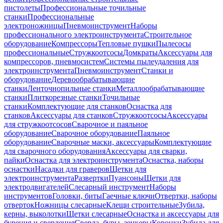
пистолеты
Профессиональные точильные
станки
Профессиональные
электроножницы
Пневмоинструмент
Наборы
профессионального электроинструмента
Строительное
оборудование
Компрессоры
Тепловые пушки
Пылесосы
профессиональные
Стружкоотсосы
Домкраты
Аксессуары для
компрессоров, пневмосистем
Системы пылеудаления для
электроинструмента
Пневмоинструмент
Станки и
оборудование
Деревообрабатывающие
станки
Ленточнопильные станки
Металлообрабатывающие
станки
Плиткорезные станки
Точильные
станки
Комплектующие для станков
Оснастка для
станков
Аксессуары для станков
Стружкоотсосы
Аксессуары
для стружкоотсосов
Сварочное и паяльное
оборудование
Сварочное оборудование
Паяльное
оборудование
Сварочные маски, аксессуары
Комплектующие
для сварочного оборудования
Аксессуары для сварки,
пайки
Оснастка для электроинструмента
Оснастка, наборы
оснастки
Насадки для граверов
Щетки для
электроинструмента
Развертки
Пуансоны
Щетки для
электродвигателей
Слесарный инструмент
Наборы
инструментов
Головки, биты
Гаечные ключи
Отвертки, наборы
отверток
Ножницы слесарные
Клещи строительные
Зубила,
керны, выколотки
Щетки слесарные
Оснастка и аксессуары для
бурения и сверления
Сверла, буры, зенкеры
Коронки
Зубила для