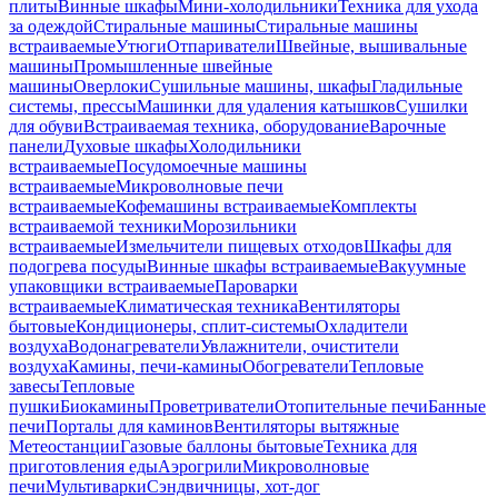
плиты
Винные шкафы
Мини-холодильники
Техника для ухода
за одеждой
Стиральные машины
Стиральные машины
встраиваемые
Утюги
Отпариватели
Швейные, вышивальные
машины
Промышленные швейные
машины
Оверлоки
Сушильные машины, шкафы
Гладильные
системы, прессы
Машинки для удаления катышков
Сушилки
для обуви
Встраиваемая техника, оборудование
Варочные
панели
Духовые шкафы
Холодильники
встраиваемые
Посудомоечные машины
встраиваемые
Микроволновые печи
встраиваемые
Кофемашины встраиваемые
Комплекты
встраиваемой техники
Морозильники
встраиваемые
Измельчители пищевых отходов
Шкафы для
подогрева посуды
Винные шкафы встраиваемые
Вакуумные
упаковщики встраиваемые
Пароварки
встраиваемые
Климатическая техника
Вентиляторы
бытовые
Кондиционеры, сплит-системы
Охладители
воздуха
Водонагреватели
Увлажнители, очистители
воздуха
Камины, печи-камины
Обогреватели
Тепловые
завесы
Тепловые
пушки
Биокамины
Проветриватели
Отопительные печи
Банные
печи
Порталы для каминов
Вентиляторы вытяжные
Метеостанции
Газовые баллоны бытовые
Техника для
приготовления еды
Аэрогрили
Микроволновые
печи
Мультиварки
Сэндвичницы, хот-дог