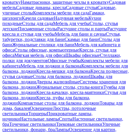
кроватку
Наматрасники, защитные чехлы в кроватку
Садовая
мебель
Садовые диваны, кресла
Садовые стулья
Садовые,
уличные столы
Комплекты мебели для сада
Гамаки,
шезлонги
Качели садовые
Надувная мебель
Кухни
походные
Столы для сада
Мебель для учебы
Столы, стулья
детские
Письменные столы
Растущие столы и парты
Растущие
кресла и стулья для учебы
Мебель для бани и сауны
Стулья,
табуретки, подставки для бани
Скамьи для бани
Столы для
бани
Журнальные столики для бани
Мебель для кабинета и
офиса
Столы офисные, компьютерные
Кресла, стулья для
офиса
Мягкая мебель для офиса
Шкафы офисные
Стеллажи,
полки для документов
Офисные тумбы
Комплекты мебели для
кабинета
Мебель для лоджии и балкона
Комплекты мебели для
балкона, лоджии
Кресла-мешки для балкона
Кресла подвесные,
стулья садовые
Столы для балкона, лоджии
Шкафы для
балкона, лоджии
Дверцы жалюзийные
Системы хранения для
балкона, лоджии
Журнальные столы, столы-книги
Тумбы для
балкона, лоджии
Кресла-качалки, кресла-маятники
Стулья для
балкона, лоджии
Кресла, пуфы для балкона,
лоджии
Компактные столы для балкона, лоджии
Товары для
дома, бакалея
Освещение
Люстры, потолочные
светильники
Торшеры
Прикроватные лампы,
ночники
Настольные лампы
Споты
Настенные светильники,
бра
Точечные светильники
Трековые светильники
Уличные
светильники, фонари, бра
Лампы
Освещение для картин,