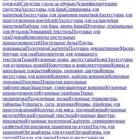
одеждой
Средства ухода за обувью
Дезинфицирующие
средства
Аксессуары для бара
Сервировка для
напитков
Аксессуары для хранения напитков
Аксессуары для
приготовления коктейлей
Аксессуары для охлаждения
напитков
Наборы для бара, мини-бары
Штопоры, открывалки
для бутылок
Домашний текстиль
Подушки для
сна
Одеяла
Комплекты постельных
принадлежностей
Постельное белье
Пледы,
покрывала
Полотенца
Скатерти
Подушки декоративные
Маски,
беруши для сна
Наполнители для домашнего
текстиля
Ткани
Кухонные ножи, аксессуары
Ножи
Аксессуары
для кухонных ножей
Ножеточки и комплектующие
Ковры и
напольные покрытия
Ковры, циновки, шкуры
Ковры,
аксессуары для ковров
Коврики, наборы ковриков
Ковровые
дорожки
Циновки
Покрытия напольные
тафтинговые
Защитные, грязезащитные коврики
Кухонные
принадлежности
Кухонные приборы
Терки,
овощерезки
Разделочные доски
Кухонные термометры,
таймеры
Дуршлаги, сита, воронки
Формы, приборы для
приготовления
Молотки для мяса, тендерайзеры
Кухонные
мелочи
Миски
Кухонный текстиль
Кухонные фартуки,
прихватки
Кухонные полотенца
Скатерти, сервировочные
салфетки
Организация хранения на кухне
Посуда для
хранения
Органайзеры для кухни
Органайзеры для
специй
Посуда для ланча
Полки и аксессуары на