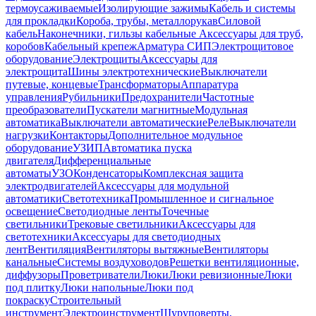
термоусаживаемые
Изолирующие зажимы
Кабель и системы
для прокладки
Короба, трубы, металлорукав
Силовой
кабель
Наконечники, гильзы кабельные
Аксессуары для труб,
коробов
Кабельный крепеж
Арматура СИП
Электрощитовое
оборудование
Электрощиты
Аксессуары для
электрощита
Шины электротехнические
Выключатели
путевые, концевые
Трансформаторы
Аппаратура
управления
Рубильники
Предохранители
Частотные
преобразователи
Пускатели магнитные
Модульная
автоматика
Выключатели автоматические
Реле
Выключатели
нагрузки
Контакторы
Дополнительное модульное
оборудование
УЗИП
Автоматика пуска
двигателя
Дифференциальные
автоматы
УЗО
Конденсаторы
Комплексная защита
электродвигателей
Аксессуары для модульной
автоматики
Светотехника
Промышленное и сигнальное
освещение
Светодиодные ленты
Точечные
светильники
Трековые светильники
Аксессуары для
светотехники
Аксессуары для светодиодных
лент
Вентиляция
Вентиляторы вытяжные
Вентиляторы
канальные
Системы воздуховодов
Решетки вентиляционные,
диффузоры
Проветриватели
Люки
Люки ревизионные
Люки
под плитку
Люки напольные
Люки под
покраску
Строительный
инструмент
Электроинструмент
Шуруповерты,