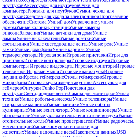
ноутбуков
Аксессуары для ноутбуков
Очки для
компьютера
Рюкзаки для ноутбуков
Сумки, чехлы для
ноутбуков
Средства для ухода за электроникой
Программное
обеспечение
Система Умный дом
Управление умным
домом
Умные колонки, станции
Умные камеры
видеонаблюдения
Умные датчики для дома
Умные
лампы
Умные выключатели
Умные розетки
Умные
светильники
Умные светодиодные ленты
Умные реле
Умные
замки
Умные домофоны
Умные карнизы
Умные
терморегуляторы
Игровая зона
Игровые приставки
Игры для
приставок
Игровые контроллеры
Игровые ноутбуки
Игровые
компьютеры
Игровые видеокарты
Игровые мониторы
Игровые
телевизоры
Игровые мыши
Игровые клавиатуры
Игровые
наушники
Кресла геймерские
Столы геймерские
Игровые
микрофоны
Игровая мультимедиа акустика
Аксессуары для
геймеров
Фигурки Funko Pop
Подставки для
ноутбуков
Светодиодные ленты
Лампы для мониторов
Умная
техника
Умные роботы-пылесосы
Умные телевизоры
Умные
стиральные машины
Умные чайники
Умные роботы
кулинарные
Умные вентиляторы
Умные кондиционеры
Умные
обогреватели
Умные увлажнители, очистители воздуха
Умные
отопительные котлы
Умные проветриватели
Умные радиочасы,
метеостанции
Умные кормушки и поилки для
животных
Умные напольные весы
Накопители данных
USB