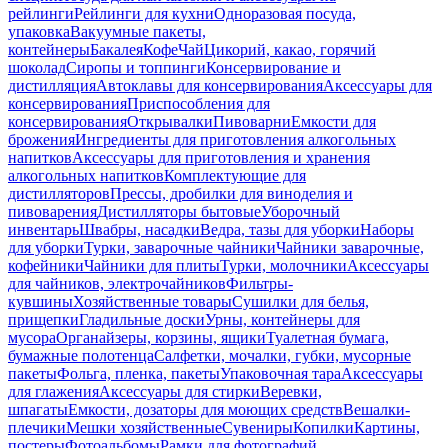
рейлинги
Рейлинги для кухни
Одноразовая посуда,
упаковка
Вакуумные пакеты,
контейнеры
Бакалея
Кофе
Чай
Цикорий, какао, горячий
шоколад
Сиропы и топпинги
Консервирование и
дистилляция
Автоклавы для консервирования
Аксессуары для
консервирования
Приспособления для
консервирования
Открывалки
Пивоварни
Емкости для
брожения
Ингредиенты для приготовления алкогольных
напитков
Аксессуары для приготовления и хранения
алкогольных напитков
Комплектующие для
дистилляторов
Прессы, дробилки для виноделия и
пивоварения
Дистилляторы бытовые
Уборочный
инвентарь
Швабры, насадки
Ведра, тазы для уборки
Наборы
для уборки
Турки, заварочные чайники
Чайники заварочные,
кофейники
Чайники для плиты
Турки, молочники
Аксессуары
для чайников, электрочайников
Фильтры-
кувшины
Хозяйственные товары
Сушилки для белья,
прищепки
Гладильные доски
Урны, контейнеры для
мусора
Органайзеры, корзины, ящики
Туалетная бумага,
бумажные полотенца
Салфетки, мочалки, губки, мусорные
пакеты
Фольга, пленка, пакеты
Упаковочная тара
Аксессуары
для глажения
Аксессуары для стирки
Веревки,
шпагаты
Емкости, дозаторы для моющих средств
Вешалки-
плечики
Мешки хозяйственные
Сувениры
Копилки
Картины,
постеры
Фотоальбомы
Рамки для фотографий,