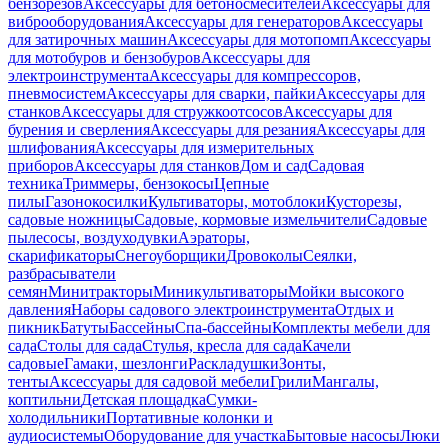
бензорезов
Аксессуары для бетоносмесителей
Аксессуары для
виброоборудования
Аксессуары для генераторов
Аксессуары
для затирочных машин
Аксессуары для мотопомп
Аксессуары
для мотобуров и бензобуров
Аксессуары для
электроинструмента
Аксессуары для компрессоров,
пневмосистем
Аксессуары для сварки, пайки
Аксессуары для
станков
Аксессуары для стружкоотсосов
Аксессуары для
бурения и сверления
Аксессуары для резания
Аксессуары для
шлифования
Аксессуары для измерительных
приборов
Аксессуары для станков
Дом и сад
Садовая
техника
Триммеры, бензокосы
Цепные
пилы
Газонокосилки
Культиваторы, мотоблоки
Кусторезы,
садовые ножницы
Садовые, кормовые измельчители
Садовые
пылесосы, воздуходувки
Аэраторы,
скарификаторы
Снегоуборщики
Дровоколы
Сеялки,
разбрасыватели
семян
Минитракторы
Миникультиваторы
Мойки высокого
давления
Наборы садового электроинструмента
Отдых и
пикник
Батуты
Бассейны
Спа-бассейны
Комплекты мебели для
сада
Столы для сада
Стулья, кресла для сада
Качели
садовые
Гамаки, шезлонги
Раскладушки
Зонты,
тенты
Аксессуары для садовой мебели
Грили
Мангалы,
коптильни
Детская площадка
Сумки-
холодильники
Портативные колонки и
аудиосистемы
Оборудование для участка
Бытовые насосы
Люки