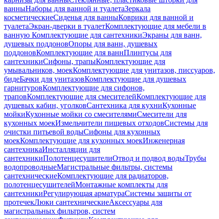
ванны
Наборы для ванной и туалета
Зеркала
косметические
Сиденья для ванны
Коврики для ванной и
туалета
Экран-дверки в туалет
Комплектующие для мебели в
ванную
Комплектующие для сантехники
Экраны для ванн,
душевых поддонов
Опоры для ванн, душевых
поддонов
Комплектующие для ванн
Плинтусы для
сантехники
Сифоны, трапы
Комплектующие для
умывальников, моек
Комплектующие для унитазов, писсуаров,
биде
Бачки для унитазов
Комплектующие для душевых
гарнитуров
Комплектующие для сифонов,
трапов
Комплектующие для смесителей
Комплектующие для
душевых кабин, уголков
Сантехника для кухни
Кухонные
мойки
Кухонные мойки со смесителями
Смесители для
кухонных моек
Измельчители пищевых отходов
Системы для
очистки питьевой воды
Сифоны для кухонных
моек
Комплектующие для кухонных моек
Инженерная
сантехника
Инсталляции для
сантехники
Полотенцесушители
Отвод и подвод воды
Трубы
водопроводные
Магистральные фильтры, системы
сантехнические
Комплектующие для радиаторов,
полотенцесушителей
Монтажные комплекты для
сантехники
Регулирующая арматура
Системы защиты от
протечек
Люки сантехнические
Аксессуары для
магистральных фильтров, систем