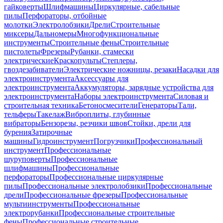
гайковерты
Шлифмашины
Циркулярные, сабельные
пилы
Перфораторы, отбойные
молотки
Электролобзики
Дрели
Строительные
миксеры
Дальномеры
Многофункциональные
инструменты
Строительные фены
Строительные
пистолеты
Фрезеры
Рубанки, стамески
электрические
Краскопульты
Степлеры,
гвоздезабиватели
Электрические ножницы, резаки
Насадки для
электроинструмента
Аксессуары для
электроинструмента
Аккумуляторы, зарядные устройства для
электроинструмента
Наборы электроинструмента
Силовая и
строительная техника
Бетоносмесители
Генераторы
Тали,
тельферы
Такелаж
Виброплиты, глубинные
вибраторы
Бензорезы, резчики швов
Стойки, дрели для
бурения
Затирочные
машины
Гидроинструмент
Погрузчики
Профессиональный
инструмент
Профессиональные
шуруповерты
Профессиональные
шлифмашины
Профессиональные
перфораторы
Профессиональные циркулярные
пилы
Профессиональные электролобзики
Профессиональные
дрели
Профессиональные фрезеры
Профессиональные
мультиинструменты
Профессиональные
электрорубанки
Профессиональные строительные
фены
Профессиональные строительные