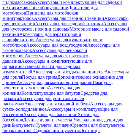
гидромассажем
Аксессуары и комплектующие для садовой
техники
Навесное оборудование
Двигатели для
мотоблоков
Прицепы для мотоблоков,
минитракторов
Аксессуары для газонной техники
Аксессуары
для цепных пил
Аксессуары для садовой техники
Аксессуары
для кусторезов, ножниц садовых
Моторные масла для садовой
техники
Аксессуары для аэратоторов и
скарификаторов
Аксессуары для культиваторов и
мотоблоков
Аксессуары для воздуходувок
Аксессуары для
газонокосилок
Аксессуары для бензокос и
триммеров
Аксессуары для моек высокого
давления
Аксессуары и комплектующие для
опрыскивателей
Запчасти для садовых
измельчителей
Аксессуары для отдыха на природе
Аксессуары
для гриля
Посуда для гриля
Дополнительное оснащение для
грилей
Аксессуары для мангалов, тандыров
Шампуры,
решетки для мангалов
Аксессуары для
копчения
Комплектующие для батутов
Средства для
розжига
Аксессуары для уничтожителей
насекомых
Аксессуары для садовой мебели
Аксессуары для
сумок-холодильников
Аксессуары и комплектующие для
бассейнов
Аксессуары для бассейнов
Химия для
бассейнов
Дачные души и туалеты
Умывальники, души для
дачи
Биотуалеты
Туалеты для дачи
Средства для биотуалетов,
биоактиваторы
Садовые инструменты
Лестницы,