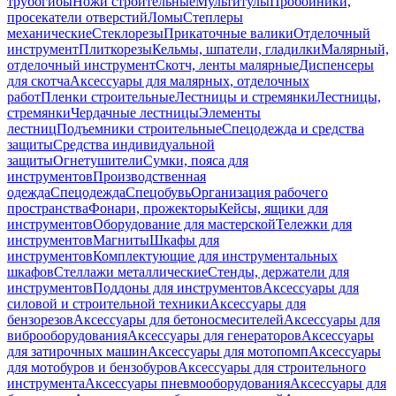
трубогибы
Ножи строительные
Мультитулы
Пробойники,
просекатели отверстий
Ломы
Степлеры
механические
Стеклорезы
Прикаточные валики
Отделочный
инструмент
Плиткорезы
Кельмы, шпатели, гладилки
Малярный,
отделочный инструмент
Скотч, ленты малярные
Диспенсеры
для скотча
Аксессуары для малярных, отделочных
работ
Пленки строительные
Лестницы и стремянки
Лестницы,
стремянки
Чердачные лестницы
Элементы
лестниц
Подъемники строительные
Спецодежда и средства
защиты
Средства индивидуальной
защиты
Огнетушители
Сумки, пояса для
инструментов
Производственная
одежда
Спецодежда
Спецобувь
Организация рабочего
пространства
Фонари, прожекторы
Кейсы, ящики для
инструментов
Оборудование для мастерской
Тележки для
инструментов
Магниты
Шкафы для
инструментов
Комплектующие для инструментальных
шкафов
Стеллажи металлические
Стенды, держатели для
инструментов
Поддоны для инструментов
Аксессуары для
силовой и строительной техники
Аксессуары для
бензорезов
Аксессуары для бетоносмесителей
Аксессуары для
виброоборудования
Аксессуары для генераторов
Аксессуары
для затирочных машин
Аксессуары для мотопомп
Аксессуары
для мотобуров и бензобуров
Аксессуары для строительного
инструмента
Аксессуары пневмооборудования
Аксессуары для