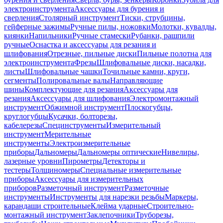
электроинструмента
Аксессуары для бурения и
сверления
Столярный инструмент
Тиски, струбцины,
гейферные зажимы
Ручные пилы, ножовки
Молотки, кувалды,
киянки
Напильники
Ручные стамески
Рубанки, рашпили
ручные
Оснастка и аксессуары для резания и
шлифования
Отрезные, пильные диски
Пильные полотна для
электроинструмента
Фрезы
Шлифовальные диски, насадки,
листы
Шлифовальные чашки
Точильные камни, круги,
сегменты
Полировальные валы
Направляющие
шины
Комплектующие для резания
Аксессуары для
резания
Аксессуары для шлифования
Электромонтажный
инструмент
Обжимной инструмент
Плоскогубцы,
круглогубцы
Кусачки, болторезы,
кабелерезы
Специнструменты
Измерительный
инструмент
Мерительные
инструменты
Электроизмерительные
приборы
Дальномеры
Дальномеры оптические
Нивелиры,
лазерные уровни
Пирометры
Детекторы и
тестеры
Толщиномеры
Специальные измерительные
приборы
Аксессуары для измерительных
приборов
Разметочный инструмент
Разметочные
инструменты
Инструменты для нарезки резьбы
Маркеры,
карандаши строительные
Клейма ударные
Строительно-
монтажный инструмент
Заклепочники
Труборезы,