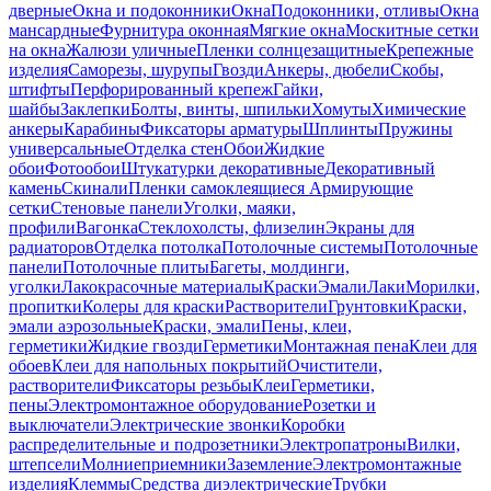
дверные
Окна и подоконники
Окна
Подоконники, отливы
Окна
мансардные
Фурнитура оконная
Мягкие окна
Москитные сетки
на окна
Жалюзи уличные
Пленки солнцезащитные
Крепежные
изделия
Саморезы, шурупы
Гвозди
Анкеры, дюбели
Скобы,
штифты
Перфорированный крепеж
Гайки,
шайбы
Заклепки
Болты, винты, шпильки
Хомуты
Химические
анкеры
Карабины
Фиксаторы арматуры
Шплинты
Пружины
универсальные
Отделка стен
Обои
Жидкие
обои
Фотообои
Штукатурки декоративные
Декоративный
камень
Скинали
Пленки самоклеящиеся
Армирующие
сетки
Стеновые панели
Уголки, маяки,
профили
Вагонка
Стеклохолсты, флизелин
Экраны для
радиаторов
Отделка потолка
Потолочные системы
Потолочные
панели
Потолочные плиты
Багеты, молдинги,
уголки
Лакокрасочные материалы
Краски
Эмали
Лаки
Морилки,
пропитки
Колеры для краски
Растворители
Грунтовки
Краски,
эмали аэрозольные
Краски, эмали
Пены, клеи,
герметики
Жидкие гвозди
Герметики
Монтажная пена
Клеи для
обоев
Клеи для напольных покрытий
Очистители,
растворители
Фиксаторы резьбы
Клеи
Герметики,
пены
Электромонтажное оборудование
Розетки и
выключатели
Электрические звонки
Коробки
распределительные и подрозетники
Электропатроны
Вилки,
штепсели
Молниеприемники
Заземление
Электромонтажные
изделия
Клеммы
Средства диэлектрические
Трубки