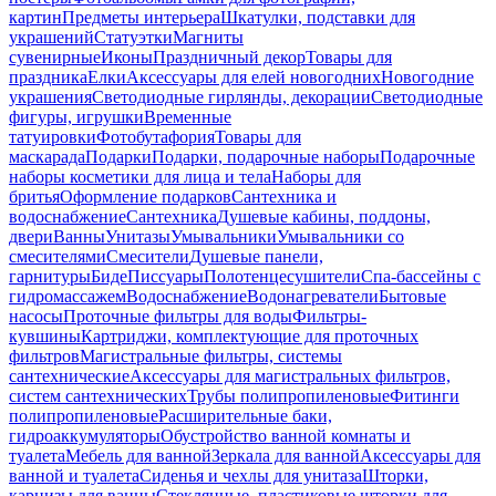
картин
Предметы интерьера
Шкатулки, подставки для
украшений
Статуэтки
Магниты
сувенирные
Иконы
Праздничный декор
Товары для
праздника
Елки
Аксессуары для елей новогодних
Новогодние
украшения
Светодиодные гирлянды, декорации
Светодиодные
фигуры, игрушки
Временные
татуировки
Фотобутафория
Товары для
маскарада
Подарки
Подарки, подарочные наборы
Подарочные
наборы косметики для лица и тела
Наборы для
бритья
Оформление подарков
Сантехника и
водоснабжение
Сантехника
Душевые кабины, поддоны,
двери
Ванны
Унитазы
Умывальники
Умывальники со
смесителями
Смесители
Душевые панели,
гарнитуры
Биде
Писсуары
Полотенцесушители
Спа-бассейны с
гидромассажем
Водоснабжение
Водонагреватели
Бытовые
насосы
Проточные фильтры для воды
Фильтры-
кувшины
Картриджи, комплектующие для проточных
фильтров
Магистральные фильтры, системы
сантехнические
Аксессуары для магистральных фильтров,
систем сантехнических
Трубы полипропиленовые
Фитинги
полипропиленовые
Расширительные баки,
гидроаккумуляторы
Обустройство ванной комнаты и
туалета
Мебель для ванной
Зеркала для ванной
Аксессуары для
ванной и туалета
Сиденья и чехлы для унитаза
Шторки,
карнизы для ванны
Стеклянные, пластиковые шторки для