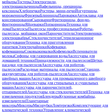
мейкеры
Тостеры
Электрогрили,
электрошашлычницы
Вафельницы, орешницы,
кексницы
Хлебопечки
Ростеры, мини-печи
Йогуртницы,
мороженицы
Фризеры
Блинницы
Пароварки
Автоклавы для
консервирования
Сыроварни
Фритюрницы, фондю-
фритюрницы
Яйцеварки
Попкорницы
Техника для
дома
Пылесосы
Пылесосы профессиональные
Роботы-
пылесосы, мойщики окон
Пароочистители
Электровеники,
электрошвабры
Стеклоочистители
Стерилизационное
оборудование
Техника для приготовления
напитков
Электрочайники
Кофеварки,
кофемашины
Соковыжималки
Кофемолки
Вспениватели
молока
Сифоны для газирования воды
Аксессуары для
домашней техники
Принадлежности для пылесосов
Щетки,
насадки для пылесосов
Аксессуары для роботов-
пылесосов
Расходные материалы для пылесосов
Станции,
аккумуляторы для роботов-пылесосов
Аксессуары для
швейных машин
Аксессуары для промышленного швейного
оборудования
Аксессуары для стиральных и сушильных
машин
Аксессуары для пароочистителей,
отпаривателей
Аксессуары для стеклоочистителей
Техника для
измельчения продуктов
Блендеры
Кухонные комбайны,
измельчители
Планетарные
миксеры
Миксеры
Мясорубки
Ломтерезки
Комплектующие для
климатической техники
Управление климатической