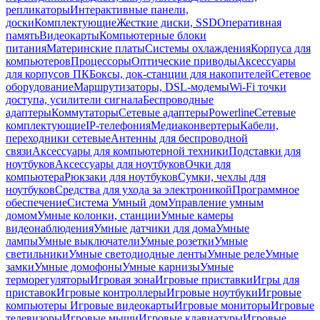
репликаторы
Интерактивные панели,
доски
Комплектующие
Жесткие диски, SSD
Оперативная
память
Видеокарты
Компьютерные блоки
питания
Материнские платы
Системы охлаждения
Корпуса для
компьютеров
Процессоры
Оптические приводы
Аксессуары
для корпусов ПК
Боксы, док-станции для накопителей
Сетевое
оборудование
Маршрутизаторы, DSL-модемы
Wi-Fi точки
доступа, усилители сигнала
Беспроводные
адаптеры
Коммутаторы
Сетевые адаптеры
Powerline
Сетевые
комплектующие
IP-телефония
Медиаконвертеры
Кабели,
переходники сетевые
Антенны для беспроводной
связи
Аксессуары для компьютерной техники
Подставки для
ноутбуков
Аксессуары для ноутбуков
Очки для
компьютера
Рюкзаки для ноутбуков
Сумки, чехлы для
ноутбуков
Средства для ухода за электроникой
Программное
обеспечение
Система Умный дом
Управление умным
домом
Умные колонки, станции
Умные камеры
видеонаблюдения
Умные датчики для дома
Умные
лампы
Умные выключатели
Умные розетки
Умные
светильники
Умные светодиодные ленты
Умные реле
Умные
замки
Умные домофоны
Умные карнизы
Умные
терморегуляторы
Игровая зона
Игровые приставки
Игры для
приставок
Игровые контроллеры
Игровые ноутбуки
Игровые
компьютеры
Игровые видеокарты
Игровые мониторы
Игровые
телевизоры
Игровые мыши
Игровые клавиатуры
Игровые