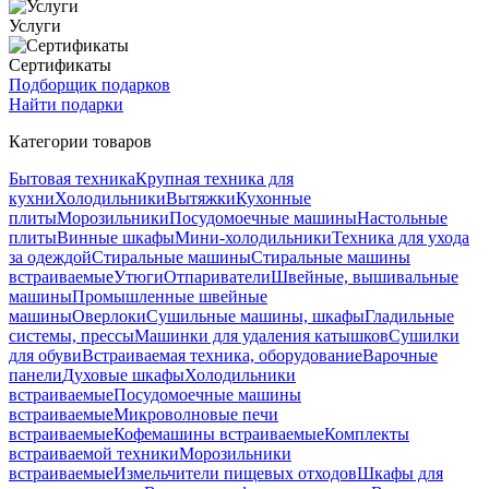
Услуги
Сертификаты
Подборщик подарков
Найти подарки
Категории товаров
Бытовая техника
Крупная техника для
кухни
Холодильники
Вытяжки
Кухонные
плиты
Морозильники
Посудомоечные машины
Настольные
плиты
Винные шкафы
Мини-холодильники
Техника для ухода
за одеждой
Стиральные машины
Стиральные машины
встраиваемые
Утюги
Отпариватели
Швейные, вышивальные
машины
Промышленные швейные
машины
Оверлоки
Сушильные машины, шкафы
Гладильные
системы, прессы
Машинки для удаления катышков
Сушилки
для обуви
Встраиваемая техника, оборудование
Варочные
панели
Духовые шкафы
Холодильники
встраиваемые
Посудомоечные машины
встраиваемые
Микроволновые печи
встраиваемые
Кофемашины встраиваемые
Комплекты
встраиваемой техники
Морозильники
встраиваемые
Измельчители пищевых отходов
Шкафы для