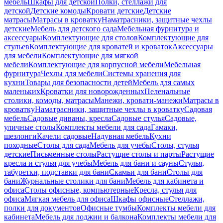
мебель
Шкафы для детской
Полки, стеллажи для
детской
Детские комоды
Кровати детские
Детские
матрасы
Матрасы в кроватку
Наматрасники, защитные чехлы
детские
Мебель для детского сада
Мебельная фурнитура и
аксессуары
Комплектующие для столов
Комплектующие для
стульев
Комплектующие для кроватей и кроваток
Аксессуары
для мебели
Комплектующие для мягкой
мебели
Комплектующие для корпусной мебели
Мебельная
фурнитура
Чехлы для мебели
Системы хранения для
кухни
Товары для безопасности детей
Мебель для самых
маленьких
Кроватки для новорожденных
Пеленальные
столики, комоды, матрасы
Манежи, кровати-манежи
Матрасы в
кроватку
Наматрасники, защитные чехлы в кроватку
Садовая
мебель
Садовые диваны, кресла
Садовые стулья
Садовые,
уличные столы
Комплекты мебели для сада
Гамаки,
шезлонги
Качели садовые
Надувная мебель
Кухни
походные
Столы для сада
Мебель для учебы
Столы, стулья
детские
Письменные столы
Растущие столы и парты
Растущие
кресла и стулья для учебы
Мебель для бани и сауны
Стулья,
табуретки, подставки для бани
Скамьи для бани
Столы для
бани
Журнальные столики для бани
Мебель для кабинета и
офиса
Столы офисные, компьютерные
Кресла, стулья для
офиса
Мягкая мебель для офиса
Шкафы офисные
Стеллажи,
полки для документов
Офисные тумбы
Комплекты мебели для
кабинета
Мебель для лоджии и балкона
Комплекты мебели для