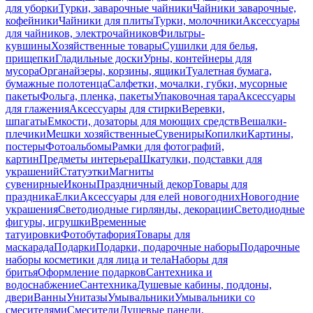
для уборки
Турки, заварочные чайники
Чайники заварочные,
кофейники
Чайники для плиты
Турки, молочники
Аксессуары
для чайников, электрочайников
Фильтры-
кувшины
Хозяйственные товары
Сушилки для белья,
прищепки
Гладильные доски
Урны, контейнеры для
мусора
Органайзеры, корзины, ящики
Туалетная бумага,
бумажные полотенца
Салфетки, мочалки, губки, мусорные
пакеты
Фольга, пленка, пакеты
Упаковочная тара
Аксессуары
для глажения
Аксессуары для стирки
Веревки,
шпагаты
Емкости, дозаторы для моющих средств
Вешалки-
плечики
Мешки хозяйственные
Сувениры
Копилки
Картины,
постеры
Фотоальбомы
Рамки для фотографий,
картин
Предметы интерьера
Шкатулки, подставки для
украшений
Статуэтки
Магниты
сувенирные
Иконы
Праздничный декор
Товары для
праздника
Елки
Аксессуары для елей новогодних
Новогодние
украшения
Светодиодные гирлянды, декорации
Светодиодные
фигуры, игрушки
Временные
татуировки
Фотобутафория
Товары для
маскарада
Подарки
Подарки, подарочные наборы
Подарочные
наборы косметики для лица и тела
Наборы для
бритья
Оформление подарков
Сантехника и
водоснабжение
Сантехника
Душевые кабины, поддоны,
двери
Ванны
Унитазы
Умывальники
Умывальники со
смесителями
Смесители
Душевые панели,