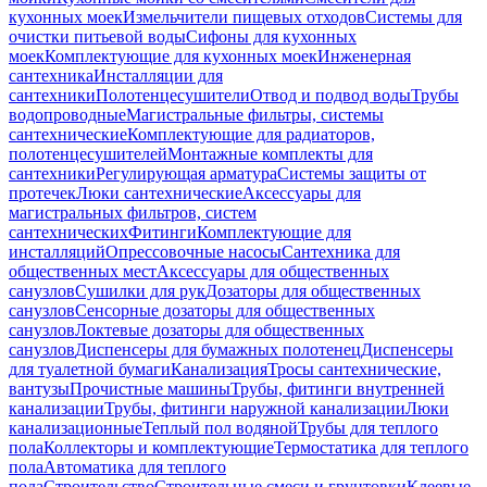
кухонных моек
Измельчители пищевых отходов
Системы для
очистки питьевой воды
Сифоны для кухонных
моек
Комплектующие для кухонных моек
Инженерная
сантехника
Инсталляции для
сантехники
Полотенцесушители
Отвод и подвод воды
Трубы
водопроводные
Магистральные фильтры, системы
сантехнические
Комплектующие для радиаторов,
полотенцесушителей
Монтажные комплекты для
сантехники
Регулирующая арматура
Системы защиты от
протечек
Люки сантехнические
Аксессуары для
магистральных фильтров, систем
сантехнических
Фитинги
Комплектующие для
инсталляций
Опрессовочные насосы
Сантехника для
общественных мест
Аксессуары для общественных
санузлов
Сушилки для рук
Дозаторы для общественных
санузлов
Сенсорные дозаторы для общественных
санузлов
Локтевые дозаторы для общественных
санузлов
Диспенсеры для бумажных полотенец
Диспенсеры
для туалетной бумаги
Канализация
Тросы сантехнические,
вантузы
Прочистные машины
Трубы, фитинги внутренней
канализации
Трубы, фитинги наружной канализации
Люки
канализационные
Теплый пол водяной
Трубы для теплого
пола
Коллекторы и комплектующие
Термостатика для теплого
пола
Автоматика для теплого
пола
Строительство
Строительные смеси и грунтовки
Клеевые