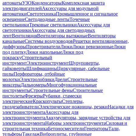
автоматы
УЗО
Конденсаторы
Комплексная защита
электродвигателей
Аксессуары для модульной
автоматики
Светотехника
Промышленное и сигнальное
освещение
Светодиодные ленты
Точечные
светильники
Трековые светильники
Аксессуары для
светотехники
Аксессуары для светодиодных
лент
Вентиляция
Вентиляторы вытяжные
Вентиляторы
канальные
Системы воздуховодов
Решетки вентиляционные,
диффузоры
Проветриватели
Люки
Люки ревизионные
Люки
под плитку
Люки напольные
Люки под
покраску
Строительный
инструмент
Электроинструмент
Шуруповерты,
гайковерты
Шлифмашины
Циркулярные, сабельные
пилы
Перфораторы, отбойные
молотки
Электролобзики
Дрели
Строительные
миксеры
Дальномеры
Многофункциональные
инструменты
Строительные фены
Строительные
пистолеты
Фрезеры
Рубанки, стамески
электрические
Краскопульты
Степлеры,
гвоздезабиватели
Электрические ножницы, резаки
Насадки для
электроинструмента
Аксессуары для
электроинструмента
Аккумуляторы, зарядные устройства для
электроинструмента
Наборы электроинструмента
Силовая и
строительная техника
Бетоносмесители
Генераторы
Тали,
тельферы
Такелаж
Виброплиты, глубинные