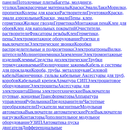
панели
Потолочные плиты
Багеты, молдинги,
уголки
Лакокрасочные материалы
Краски
Эмали
Лаки
Морилки,
пропитки
Колеры для краски
Растворители
Грунтовки
Краски,
эмали аэрозольные
Краски, эмали
Пены, клеи,
герметики
Жидкие гвозди
Герметики
Монтажная пена
Клеи для
обоев
Клеи для напольных покрытий
Очистители,
растворители
Фиксаторы резьбы
Клеи
Герметики,
пены
Электромонтажное оборудование
Розетки и
выключатели
Электрические звонки
Коробки
распределительные и подрозетники
Электропатроны
Вилки,
штепсели
Молниеприемники
Заземление
Электромонтажные
изделия
Клеммы
Средства диэлектрические
Трубки
термоусаживаемые
Изолирующие зажимы
Кабель и системы
для прокладки
Короба, трубы, металлорукав
Силовой
кабель
Наконечники, гильзы кабельные
Аксессуары для труб,
коробов
Кабельный крепеж
Арматура СИП
Электрощитовое
оборудование
Электрощиты
Аксессуары для
электрощита
Шины электротехнические
Выключатели
путевые, концевые
Трансформаторы
Аппаратура
управления
Рубильники
Предохранители
Частотные
преобразователи
Пускатели магнитные
Модульная
автоматика
Выключатели автоматические
Реле
Выключатели
нагрузки
Контакторы
Дополнительное модульное
оборудование
УЗИП
Автоматика пуска
двигателя
Дифференциальные