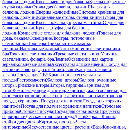
балкона, лоджии
Кресла-мешки для балкона
Кресла подвесные,
стулья садовые
Столы для балкона, лоджии
Шкафы для
балкона, лоджии
Дверцы жалюзийные
Системы хранения для
балкона, лоджии
Журнальные столы, столы-книги
Тумбы для
балкона, лоджии
Кресла-качалки, кресла-маятники
Стулья для
балкона, лоджии
Кресла, пуфы для балкона,
лоджии
Компактные столы для балкона, лоджии
Товары для
дома, бакалея
Освещение
Люстры, потолочные
светильники
Торшеры
Прикроватные лампы,
ночники
Настольные лампы
Споты
Настенные светильники,
бра
Точечные светильники
Трековые светильники
Уличные
светильники, фонари, бра
Лампы
Освещение для картин,
зеркал
Кольцевые лампы
Аксессуары для освещения
Посуда для
готовки
Сковороды, сотейники, воки
Кастрюли, ковши,
казаны
Посуда для СВЧ
Крышки и аксессуары для
посуды
Гастроемкости
Жалюзи, шторы
Жалюзи, рулонные
шторы, римские шторы
Шторы, гардины
Карнизы для
штор
Комплектующие для штор, карнизов, жалюзи
Пленки для
окон
Электроприводные солнцезащитные системы
Столовая
посуда, сервировка
Посуда для напитков
Посуда для горячих
напитков
Посуда для подачи и хранения напитков
Столовые
приборы
Столовая посуда
Посуда для сервировки
Предметы
сервировки
Детская столовая посуда
Декор
Зеркала
Кашпо,
стойки для цветов
Картины, постеры
Часы
интерьерные
Искусственные цветы, растения
Вазы
Ключницы,