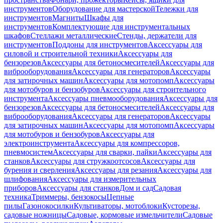
инструментов
Оборудование для мастерской
Тележки для
инструментов
Магниты
Шкафы для
инструментов
Комплектующие для инструментальных
шкафов
Стеллажи металлические
Стенды, держатели для
инструментов
Поддоны для инструментов
Аксессуары для
силовой и строительной техники
Аксессуары для
бензорезов
Аксессуары для бетоносмесителей
Аксессуары для
виброоборудования
Аксессуары для генераторов
Аксессуары
для затирочных машин
Аксессуары для мотопомп
Аксессуары
для мотобуров и бензобуров
Аксессуары для строительного
инструмента
Аксессуары пневмооборудования
Аксессуары для
бензорезов
Аксессуары для бетоносмесителей
Аксессуары для
виброоборудования
Аксессуары для генераторов
Аксессуары
для затирочных машин
Аксессуары для мотопомп
Аксессуары
для мотобуров и бензобуров
Аксессуары для
электроинструмента
Аксессуары для компрессоров,
пневмосистем
Аксессуары для сварки, пайки
Аксессуары для
станков
Аксессуары для стружкоотсосов
Аксессуары для
бурения и сверления
Аксессуары для резания
Аксессуары для
шлифования
Аксессуары для измерительных
приборов
Аксессуары для станков
Дом и сад
Садовая
техника
Триммеры, бензокосы
Цепные
пилы
Газонокосилки
Культиваторы, мотоблоки
Кусторезы,
садовые ножницы
Садовые, кормовые измельчители
Садовые