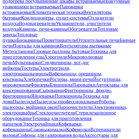
подогрева посуды
Винные шкафы встраиваемые
Вакуумные
упаковщики встраиваемые
Пароварки
встраиваемые
Климатическая техника
Вентиляторы
бытовые
Кондиционеры, сплит-системы
Охладители
воздуха
Водонагреватели
Увлажнители, очистители
воздуха
Камины, печи-камины
Обогреватели
Тепловые
завесы
Тепловые
пушки
Биокамины
Проветриватели
Отопительные печи
Банные
печи
Порталы для каминов
Вентиляторы вытяжные
Метеостанции
Газовые баллоны бытовые
Техника для
приготовления еды
Аэрогрили
Микроволновые
печи
Мультиварки
Сэндвичницы, хот-дог
мейкеры
Тостеры
Электрогрили,
электрошашлычницы
Вафельницы, орешницы,
кексницы
Хлебопечки
Ростеры, мини-печи
Йогуртницы,
мороженицы
Фризеры
Блинницы
Пароварки
Автоклавы для
консервирования
Сыроварни
Фритюрницы, фондю-
фритюрницы
Яйцеварки
Попкорницы
Техника для
дома
Пылесосы
Пылесосы профессиональные
Роботы-
пылесосы, мойщики окон
Пароочистители
Электровеники,
электрошвабры
Стеклоочистители
Стерилизационное
оборудование
Техника для приготовления
напитков
Электрочайники
Кофеварки,
кофемашины
Соковыжималки
Кофемолки
Вспениватели
молока
Сифоны для газирования воды
Аксессуары для