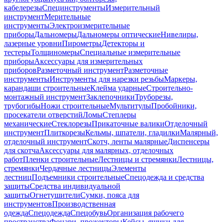
кабелерезы
Специнструменты
Измерительный
инструмент
Мерительные
инструменты
Электроизмерительные
приборы
Дальномеры
Дальномеры оптические
Нивелиры,
лазерные уровни
Пирометры
Детекторы и
тестеры
Толщиномеры
Специальные измерительные
приборы
Аксессуары для измерительных
приборов
Разметочный инструмент
Разметочные
инструменты
Инструменты для нарезки резьбы
Маркеры,
карандаши строительные
Клейма ударные
Строительно-
монтажный инструмент
Заклепочники
Труборезы,
трубогибы
Ножи строительные
Мультитулы
Пробойники,
просекатели отверстий
Ломы
Степлеры
механические
Стеклорезы
Прикаточные валики
Отделочный
инструмент
Плиткорезы
Кельмы, шпатели, гладилки
Малярный,
отделочный инструмент
Скотч, ленты малярные
Диспенсеры
для скотча
Аксессуары для малярных, отделочных
работ
Пленки строительные
Лестницы и стремянки
Лестницы,
стремянки
Чердачные лестницы
Элементы
лестниц
Подъемники строительные
Спецодежда и средства
защиты
Средства индивидуальной
защиты
Огнетушители
Сумки, пояса для
инструментов
Производственная
одежда
Спецодежда
Спецобувь
Организация рабочего
пространства
Фонари, прожекторы
Кейсы, ящики для