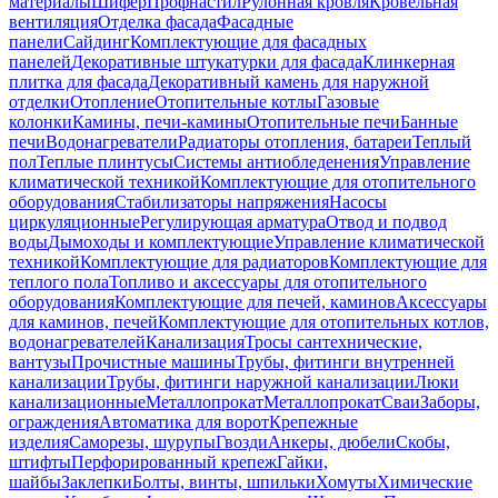
материалы
Шифер
Профнастил
Рулонная кровля
Кровельная
вентиляция
Отделка фасада
Фасадные
панели
Сайдинг
Комплектующие для фасадных
панелей
Декоративные штукатурки для фасада
Клинкерная
плитка для фасада
Декоративный камень для наружной
отделки
Отопление
Отопительные котлы
Газовые
колонки
Камины, печи-камины
Отопительные печи
Банные
печи
Водонагреватели
Радиаторы отопления, батареи
Теплый
пол
Теплые плинтусы
Системы антиобледенения
Управление
климатической техникой
Комплектующие для отопительного
оборудования
Стабилизаторы напряжения
Насосы
циркуляционные
Регулирующая арматура
Отвод и подвод
воды
Дымоходы и комплектующие
Управление климатической
техникой
Комплектующие для радиаторов
Комплектующие для
теплого пола
Топливо и аксессуары для отопительного
оборудования
Комплектующие для печей, каминов
Аксессуары
для каминов, печей
Комплектующие для отопительных котлов,
водонагревателей
Канализация
Тросы сантехнические,
вантузы
Прочистные машины
Трубы, фитинги внутренней
канализации
Трубы, фитинги наружной канализации
Люки
канализационные
Металлопрокат
Металлопрокат
Сваи
Заборы,
ограждения
Автоматика для ворот
Крепежные
изделия
Саморезы, шурупы
Гвозди
Анкеры, дюбели
Скобы,
штифты
Перфорированный крепеж
Гайки,
шайбы
Заклепки
Болты, винты, шпильки
Хомуты
Химические