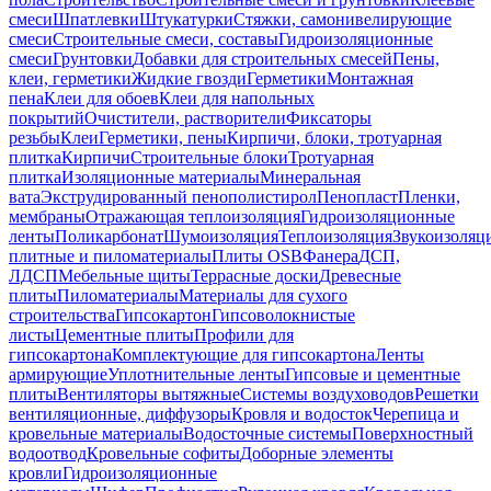
смеси
Шпатлевки
Штукатурки
Стяжки, самонивелирующие
смеси
Строительные смеси, составы
Гидроизоляционные
смеси
Грунтовки
Добавки для строительных смесей
Пены,
клеи, герметики
Жидкие гвозди
Герметики
Монтажная
пена
Клеи для обоев
Клеи для напольных
покрытий
Очистители, растворители
Фиксаторы
резьбы
Клеи
Герметики, пены
Кирпичи, блоки, тротуарная
плитка
Кирпичи
Строительные блоки
Тротуарная
плитка
Изоляционные материалы
Минеральная
вата
Экструдированный пенополистирол
Пенопласт
Пленки,
мембраны
Отражающая теплоизоляция
Гидроизоляционные
ленты
Поликарбонат
Шумоизоляция
Теплоизоляция
Звукоизоляц
плитные и пиломатериалы
Плиты OSB
Фанера
ДСП,
ЛДСП
Мебельные щиты
Террасные доски
Древесные
плиты
Пиломатериалы
Материалы для сухого
строительства
Гипсокартон
Гипсоволокнистые
листы
Цементные плиты
Профили для
гипсокартона
Комплектующие для гипсокартона
Ленты
армирующие
Уплотнительные ленты
Гипсовые и цементные
плиты
Вентиляторы вытяжные
Системы воздуховодов
Решетки
вентиляционные, диффузоры
Кровля и водосток
Черепица и
кровельные материалы
Водосточные системы
Поверхностный
водоотвод
Кровельные софиты
Доборные элементы
кровли
Гидроизоляционные