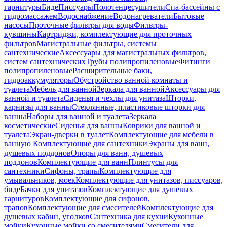
гарнитуры
Биде
Писсуары
Полотенцесушители
Спа-бассейны с
гидромассажем
Водоснабжение
Водонагреватели
Бытовые
насосы
Проточные фильтры для воды
Фильтры-
кувшины
Картриджи, комплектующие для проточных
фильтров
Магистральные фильтры, системы
сантехнические
Аксессуары для магистральных фильтров,
систем сантехнических
Трубы полипропиленовые
Фитинги
полипропиленовые
Расширительные баки,
гидроаккумуляторы
Обустройство ванной комнаты и
туалета
Мебель для ванной
Зеркала для ванной
Аксессуары для
ванной и туалета
Сиденья и чехлы для унитаза
Шторки,
карнизы для ванны
Стеклянные, пластиковые шторки для
ванны
Наборы для ванной и туалета
Зеркала
косметические
Сиденья для ванны
Коврики для ванной и
туалета
Экран-дверки в туалет
Комплектующие для мебели в
ванную
Комплектующие для сантехники
Экраны для ванн,
душевых поддонов
Опоры для ванн, душевых
поддонов
Комплектующие для ванн
Плинтусы для
сантехники
Сифоны, трапы
Комплектующие для
умывальников, моек
Комплектующие для унитазов, писсуаров,
биде
Бачки для унитазов
Комплектующие для душевых
гарнитуров
Комплектующие для сифонов,
трапов
Комплектующие для смесителей
Комплектующие для
душевых кабин, уголков
Сантехника для кухни
Кухонные
мойки
Кухонные мойки со смесителями
Смесители для