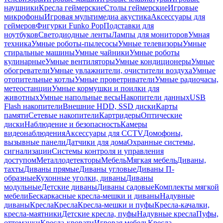
наушники
Кресла геймерские
Столы геймерские
Игровые
микрофоны
Игровая мультимедиа акустика
Аксессуары для
геймеров
Фигурки Funko Pop
Подставки для
ноутбуков
Светодиодные ленты
Лампы для мониторов
Умная
техника
Умные роботы-пылесосы
Умные телевизоры
Умные
стиральные машины
Умные чайники
Умные роботы
кулинарные
Умные вентиляторы
Умные кондиционеры
Умные
обогреватели
Умные увлажнители, очистители воздуха
Умные
отопительные котлы
Умные проветриватели
Умные радиочасы,
метеостанции
Умные кормушки и поилки для
животных
Умные напольные весы
Накопители данных
USB
Flash накопители
Внешние HDD, SSD диски
Карты
памяти
Сетевые накопители
Картридеры
Оптические
диски
Наблюдение и безопасность
Камеры
видеонаблюдения
Аксессуары для CCTV
Домофоны,
вызывные панели
Датчики для дома
Охранные системы,
сигнализации
Системы контроля и управления
доступом
Металлодетекторы
Мебель
Мягкая мебель
Диваны,
тахты
Диваны прямые
Диваны угловые
Диваны П-
образные
Кухонные уголки, диваны
Диваны
модульные
Детские диваны
Диваны садовые
Комплекты мягкой
мебели
Бескаркасные кресла-мешки и диваны
Надувные
диваны
Кресла
Кресла
Кресла-мешки и пуфы
Кресла-качалки,
кресла-маятники
Детские кресла, пуфы
Надувные кресла
Пуфы,
оттоманки
Кресла-кровати
Игровая мебель
Кресла