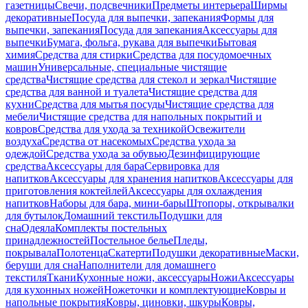
газетницы
Свечи, подсвечники
Предметы интерьера
Ширмы
декоративные
Посуда для выпечки, запекания
Формы для
выпечки, запекания
Посуда для запекания
Аксессуары для
выпечки
Бумага, фольга, рукава для выпечки
Бытовая
химия
Средства для стирки
Средства для посудомоечных
машин
Универсальные, специальные чистящие
средства
Чистящие средства для стекол и зеркал
Чистящие
средства для ванной и туалета
Чистящие средства для
кухни
Средства для мытья посуды
Чистящие средства для
мебели
Чистящие средства для напольных покрытий и
ковров
Средства для ухода за техникой
Освежители
воздуха
Средства от насекомых
Средства ухода за
одеждой
Средства ухода за обувью
Дезинфицирующие
средства
Аксессуары для бара
Сервировка для
напитков
Аксессуары для хранения напитков
Аксессуары для
приготовления коктейлей
Аксессуары для охлаждения
напитков
Наборы для бара, мини-бары
Штопоры, открывалки
для бутылок
Домашний текстиль
Подушки для
сна
Одеяла
Комплекты постельных
принадлежностей
Постельное белье
Пледы,
покрывала
Полотенца
Скатерти
Подушки декоративные
Маски,
беруши для сна
Наполнители для домашнего
текстиля
Ткани
Кухонные ножи, аксессуары
Ножи
Аксессуары
для кухонных ножей
Ножеточки и комплектующие
Ковры и
напольные покрытия
Ковры, циновки, шкуры
Ковры,