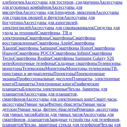
хлебопечек
Аксессуары для тостеров, сэндвичниц
Аксессуары
для кухонных комбайнов
Аксессуары для
мясорубок
Аксессуары для блендеров, миксеров
Аксессуары
для сушилок овощей и фруктов
Аксессуары для
йогуртниц
Аксессуары для аэрогрилей,
электрогрилей
Аксессуары для соковыжималок
Средства для
ухода за техникой
Смартфоны, ТВ и
электроника
Смартфоны
Смартфоны
Смартфоны
восстановленные
Смартфоны Apple
Смартфоны
Xiaomi
Смартфоны Samsung
Смартфоны Honor
Смартфоны
Huawei
Смартфоны POCO
Смартфоны Infinix
Смартфоны
Tecno
Смартфоны Realme
Смартфоны Samsung Galaxy S26
series
Кнопочные телефоны
Складные смартфоны
Телевизоры,
мониторы
Телевизоры
Мониторы
Мониторы-телевизоры
ТВ-
приставки и медиаплееры
Проекторы
Проекционные
экраны
Профессиональные дисплеи
Планшеты, электронные
книги
Планшеты
Электронные книги
Графические
планшеты
Блокноты электронные
Чехлы, бамперы для
планшетов
Аксессуары для планшетов,
смартфонов
Аксессуары для электронных книг
Смарт-часы,
аксессуары
Умные часы
Фитнес-браслеты
Умные часы
детские
Умные часы, фитнес-браслеты
Ремешки, аксессуары
для умных часов
Кабели для умных часов
Аксессуары для
смартфонов, планшетов
Зарядные устройства для телефонов,
планшетов
Чехлы, защитные стекла для телефонов
Чехлы для