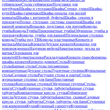
геймерские
Столы геймерские
Подставки для
ноутбуков
Шкафы и стеллажи
Шкафы
Стенки, горки
Шкафы-
купе
Шкафы-гармошки
Шкафы-пеналы для жилой
комнаты
Шкафы с витриной, буфеты
Шкафы, секции в
прихожую
Полки, стеллажи, системы хранения
Шкафы для
ванной комнаты
Вешалки, подставки для зонтов
Комоды,
тумбы
Комоды
Тумбы
Прикроватные тумбы
Обувницы, тумбы в
прихожую
Комоды, тумбы для ванной
Пеленальные столики,
комоды
Тумбы под ТВ
Комоды пластиковые
Кровати и
матрасы
Матрасы
Кровати
Детские кровати
Кроватки для
новорожденных
Надувная мебель
Наматрасники, чехлы на
матрас
Основания для
кроватей
Подматрасники
Раскладушки
Кровати-трансформеры,
шкафы-кровати
Кровати-домики
Столы
Кухонные
столы
Барные столы
Столы письменные,
компьютерные
Детские столы
Туалетные столики
Журнальные
столы
Садовые столы
Растущие столы и парты
Столы,
журнальные столики для бани
Приставные
столики
Консольные столики
Обеденные группы
Столы-
книги
Стулья
Кухонные стулья, табуреты
Барные стулья,
табуреты
Компьютерные кресла, стулья
Геймерские
кресла
Детские стулья, табуреты
Банкетки, скамьи
Садовые
кресла, стулья, табуреты
Стулья, табуреты для бани
Стульчики
для кормления
Кухня
Кухонный гарнитур
Кухонные