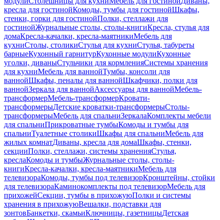
модули
Столешницы для кухни
Мебель для гостиной
Диваны,
кресла для гостиной
Комоды, тумбы для гостиной
Шкафы,
стенки, горки для гостиной
Полки, стеллажи для
гостиной
Журнальные столы, столы-книги
Кресла, стулья для
дома
Кресла-качалки, кресла-маятники
Мебель для
кухни
Столы, столики
Стулья для кухни
Стулья, табуреты
барные
Кухонный гарнитур
Кухонные модули
Кухонные
уголки, диваны
Стульчики для кормления
Системы хранения
для кухни
Мебель для ванной
Тумбы, консоли для
ванной
Шкафы, пеналы для ванной
Шкафчики, полки для
ванной
Зеркала для ванной
Аксессуары для ванной
Мебель-
трансформер
Мебель-трансформер
Кровати-
трансформеры
Детские кроватки-трансформеры
Столы-
трансформеры
Мебель для спальни
Зеркала
Комплекты мебели
для спальни
Прикроватные тумбы
Комоды и тумбы для
спальни
Туалетные столики
Шкафы для спальни
Мебель для
жилых комнат
Диваны, кресла для дома
Шкафы, стенки,
секции
Полки, стеллажи, системы хранения
Стулья,
кресла
Комоды и тумбы
Журнальные столы, столы-
книги
Кресла-качалки, кресла-маятники
Мебель для
телевизора
Комоды, тумбы под телевизор
Кронштейны, стойки
для телевизора
Каминокомплекты под телевизор
Мебель для
прихожей
Секции, тумбы в прихожую
Полки и системы
хранения в прихожую
Вешалки, подставки для
зонтов
Банкетки, скамьи
Ключницы, газетницы
Детская