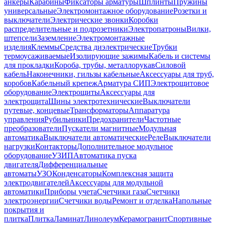
анкеры
Карабины
Фиксаторы арматуры
Шплинты
Пружины
универсальные
Электромонтажное оборудование
Розетки и
выключатели
Электрические звонки
Коробки
распределительные и подрозетники
Электропатроны
Вилки,
штепсели
Заземление
Электромонтажные
изделия
Клеммы
Средства диэлектрические
Трубки
термоусаживаемые
Изолирующие зажимы
Кабель и системы
для прокладки
Короба, трубы, металлорукав
Силовой
кабель
Наконечники, гильзы кабельные
Аксессуары для труб,
коробов
Кабельный крепеж
Арматура СИП
Электрощитовое
оборудование
Электрощиты
Аксессуары для
электрощита
Шины электротехнические
Выключатели
путевые, концевые
Трансформаторы
Аппаратура
управления
Рубильники
Предохранители
Частотные
преобразователи
Пускатели магнитные
Модульная
автоматика
Выключатели автоматические
Реле
Выключатели
нагрузки
Контакторы
Дополнительное модульное
оборудование
УЗИП
Автоматика пуска
двигателя
Дифференциальные
автоматы
УЗО
Конденсаторы
Комплексная защита
электродвигателей
Аксессуары для модульной
автоматики
Приборы учета
Счетчики газа
Счетчики
электроэнергии
Счетчики воды
Ремонт и отделка
Напольные
покрытия и
плитка
Плитка
Ламинат
Линолеум
Керамогранит
Спортивные