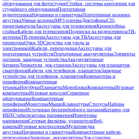
оборудования для фотостудии
Стойки, системы крепления для
студийного оборудования
Портативная
аудиотехника
Наушники и гарнитуры
Портативные колонки,
акустика
Умные колонки
MP3-плееры
Диктофоны
CD-
проигрыватели
Аксессуары для телевизоров
Кронштейны,
стойки
Кабели для телевизоров
Подписки на видеосервисы
ТВ-
антенны
ТВ-тюнеры
Аксессуары для ТВ
Аксессуары для
проектора
Очки 3D
Средства для ухода за
электроникой
Кабели, переходники
Аксессуары для
портативных устройств
Портативные аккумуляторы
Элементы
питания, зарядные устройства
Аккумуляторные
батареи
Держатели, док-станции
Аксессуары для планшетов,
смартфонов
Кабели для телефонов, планшетов
Зарядные
устройства для телефонов, планшетов
Компьютеры и
периферия
Компьютерная
техника
Ноутбуки
Планшеты
Моноблоки
Компьютеры
Игровые
компьютеры
Игровые консоли
Серверное
оборудование
Компьютерная
периферия
Мониторы
Мыши
Клавиатуры
Стилусы
Наборы
периферии
Источники бесперебойного питания
Батареи для
ИБП
Стабилизаторы напряжения
Инверторы
напряжения
Сетевые фильтры, удлинители
Веб-
камеры
Игровые контроллеры
Мультимедиа
акустика
Наушники и гарнитуры
Компьютерные кабели,
переходники
Зарядные, аккумуляторы
Док-станции,