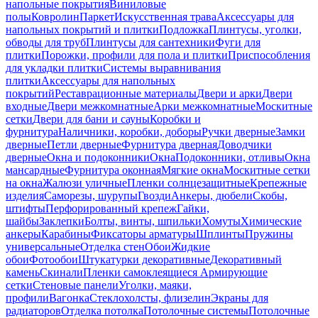
напольные покрытия
Виниловые
полы
Ковролин
Паркет
Искусственная трава
Аксессуары для
напольных покрытий и плитки
Подложка
Плинтусы, уголки,
обводы для труб
Плинтусы для сантехники
Фуги для
плитки
Порожки, профили для пола и плитки
Приспособления
для укладки плитки
Системы выравнивания
плитки
Аксессуары для напольных
покрытий
Реставрационные материалы
Двери и арки
Двери
входные
Двери межкомнатные
Арки межкомнатные
Москитные
сетки
Двери для бани и сауны
Коробки и
фурнитура
Наличники, коробки, доборы
Ручки дверные
Замки
дверные
Петли дверные
Фурнитура дверная
Доводчики
дверные
Окна и подоконники
Окна
Подоконники, отливы
Окна
мансардные
Фурнитура оконная
Мягкие окна
Москитные сетки
на окна
Жалюзи уличные
Пленки солнцезащитные
Крепежные
изделия
Саморезы, шурупы
Гвозди
Анкеры, дюбели
Скобы,
штифты
Перфорированный крепеж
Гайки,
шайбы
Заклепки
Болты, винты, шпильки
Хомуты
Химические
анкеры
Карабины
Фиксаторы арматуры
Шплинты
Пружины
универсальные
Отделка стен
Обои
Жидкие
обои
Фотообои
Штукатурки декоративные
Декоративный
камень
Скинали
Пленки самоклеящиеся
Армирующие
сетки
Стеновые панели
Уголки, маяки,
профили
Вагонка
Стеклохолсты, флизелин
Экраны для
радиаторов
Отделка потолка
Потолочные системы
Потолочные