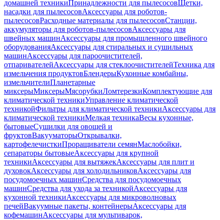
домашней техники
Принадлежности для пылесосов
Щетки,
насадки для пылесосов
Аксессуары для роботов-
пылесосов
Расходные материалы для пылесосов
Станции,
аккумуляторы для роботов-пылесосов
Аксессуары для
швейных машин
Аксессуары для промышленного швейного
оборудования
Аксессуары для стиральных и сушильных
машин
Аксессуары для пароочистителей,
отпаривателей
Аксессуары для стеклоочистителей
Техника для
измельчения продуктов
Блендеры
Кухонные комбайны,
измельчители
Планетарные
миксеры
Миксеры
Мясорубки
Ломтерезки
Комплектующие для
климатической техники
Управление климатической
техникой
Фильтры для климатической техники
Аксессуары для
климатической техники
Мелкая техника
Весы кухонные,
бытовые
Сушилки для овощей и
фруктов
Вакууматоры
Открывалки,
картофелечистки
Проращиватели семян
Маслобойки,
сепараторы бытовые
Аксессуары для крупной
техники
Аксессуары для вытяжек
Аксессуары для плит и
духовок
Аксессуары для холодильников
Аксессуары для
посудомоечных машин
Средства для посудомоечных
машин
Средства для ухода за техникой
Аксессуары для
кухонной техники
Аксессуары для микроволновых
печей
Вакуумные пакеты, контейнеры
Аксессуары для
кофемашин
Аксессуары для мультиварок,