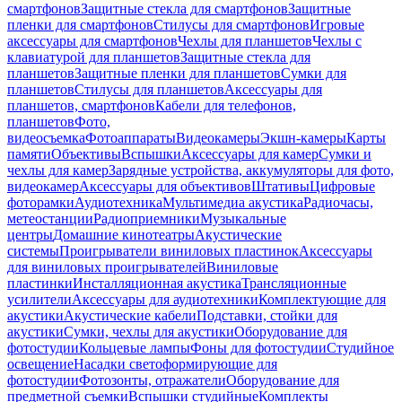
смартфонов
Защитные стекла для смартфонов
Защитные
пленки для смартфонов
Стилусы для смартфонов
Игровые
аксессуары для смартфонов
Чехлы для планшетов
Чехлы с
клавиатурой для планшетов
Защитные стекла для
планшетов
Защитные пленки для планшетов
Сумки для
планшетов
Стилусы для планшетов
Аксессуары для
планшетов, смартфонов
Кабели для телефонов,
планшетов
Фото,
видеосъемка
Фотоаппараты
Видеокамеры
Экшн-камеры
Карты
памяти
Объективы
Вспышки
Аксессуары для камер
Сумки и
чехлы для камер
Зарядные устройства, аккумуляторы для фото,
видеокамер
Аксессуары для объективов
Штативы
Цифровые
фоторамки
Аудиотехника
Мультимедиа акустика
Радиочасы,
метеостанции
Радиоприемники
Музыкальные
центры
Домашние кинотеатры
Акустические
системы
Проигрыватели виниловых пластинок
Аксессуары
для виниловых проигрывателей
Виниловые
пластинки
Инсталляционная акустика
Трансляционные
усилители
Аксессуары для аудиотехники
Комплектующие для
акустики
Акустические кабели
Подставки, стойки для
акустики
Сумки, чехлы для акустики
Оборудование для
фотостудии
Кольцевые лампы
Фоны для фотостудии
Студийное
освещение
Насадки светоформирующие для
фотостудии
Фотозонты, отражатели
Оборудование для
предметной съемки
Вспышки студийные
Комплекты