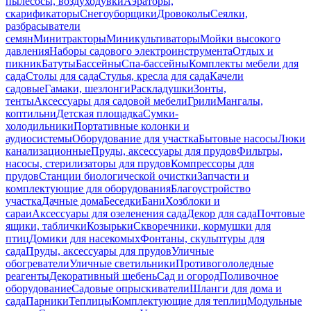
пылесосы, воздуходувки
Аэраторы,
скарификаторы
Снегоуборщики
Дровоколы
Сеялки,
разбрасыватели
семян
Минитракторы
Миникультиваторы
Мойки высокого
давления
Наборы садового электроинструмента
Отдых и
пикник
Батуты
Бассейны
Спа-бассейны
Комплекты мебели для
сада
Столы для сада
Стулья, кресла для сада
Качели
садовые
Гамаки, шезлонги
Раскладушки
Зонты,
тенты
Аксессуары для садовой мебели
Грили
Мангалы,
коптильни
Детская площадка
Сумки-
холодильники
Портативные колонки и
аудиосистемы
Оборудование для участка
Бытовые насосы
Люки
канализационные
Пруды, аксессуары для прудов
Фильтры,
насосы, стерилизаторы для прудов
Компрессоры для
прудов
Станции биологической очистки
Запчасти и
комплектующие для оборудования
Благоустройство
участка
Дачные дома
Беседки
Бани
Хозблоки и
сараи
Аксессуары для озеленения сада
Декор для сада
Почтовые
ящики, таблички
Козырьки
Скворечники, кормушки для
птиц
Домики для насекомых
Фонтаны, скульптуры для
сада
Пруды, аксессуары для прудов
Уличные
обогреватели
Уличные светильники
Противогололедные
реагенты
Декоративный щебень
Сад и огород
Поливочное
оборудование
Садовые опрыскиватели
Шланги для дома и
сада
Парники
Теплицы
Комплектующие для теплиц
Модульные