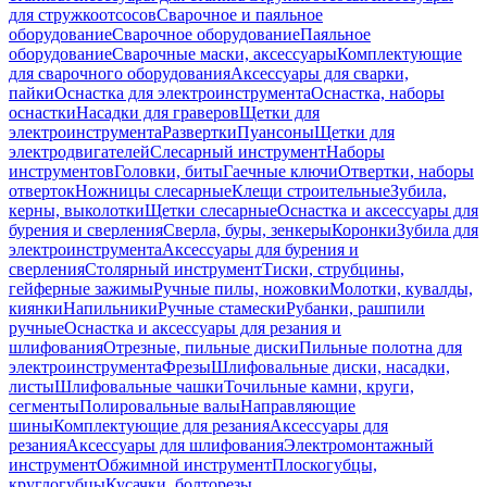
для стружкоотсосов
Сварочное и паяльное
оборудование
Сварочное оборудование
Паяльное
оборудование
Сварочные маски, аксессуары
Комплектующие
для сварочного оборудования
Аксессуары для сварки,
пайки
Оснастка для электроинструмента
Оснастка, наборы
оснастки
Насадки для граверов
Щетки для
электроинструмента
Развертки
Пуансоны
Щетки для
электродвигателей
Слесарный инструмент
Наборы
инструментов
Головки, биты
Гаечные ключи
Отвертки, наборы
отверток
Ножницы слесарные
Клещи строительные
Зубила,
керны, выколотки
Щетки слесарные
Оснастка и аксессуары для
бурения и сверления
Сверла, буры, зенкеры
Коронки
Зубила для
электроинструмента
Аксессуары для бурения и
сверления
Столярный инструмент
Тиски, струбцины,
гейферные зажимы
Ручные пилы, ножовки
Молотки, кувалды,
киянки
Напильники
Ручные стамески
Рубанки, рашпили
ручные
Оснастка и аксессуары для резания и
шлифования
Отрезные, пильные диски
Пильные полотна для
электроинструмента
Фрезы
Шлифовальные диски, насадки,
листы
Шлифовальные чашки
Точильные камни, круги,
сегменты
Полировальные валы
Направляющие
шины
Комплектующие для резания
Аксессуары для
резания
Аксессуары для шлифования
Электромонтажный
инструмент
Обжимной инструмент
Плоскогубцы,
круглогубцы
Кусачки, болторезы,