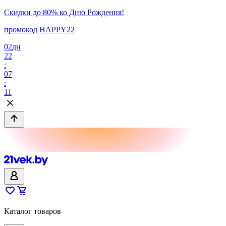
Скидки до 80% ко Дню Рождения!
промокод HAPPY22
02
дн
22
:
07
:
11
Каталог товаров