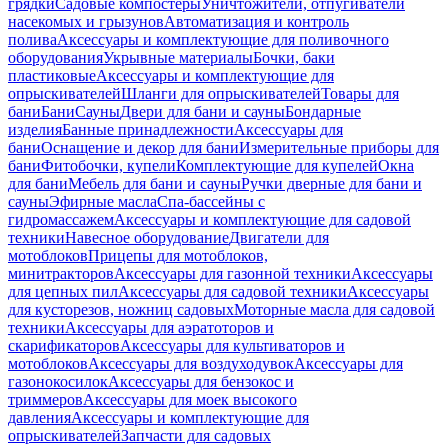
грядки
Садовые компостеры
Уничтожители, отпугиватели
насекомых и грызунов
Автоматизация и контроль
полива
Аксессуары и комплектующие для поливочного
оборудования
Укрывные материалы
Бочки, баки
пластиковые
Аксессуары и комплектующие для
опрыскивателей
Шланги для опрыскивателей
Товары для
бани
Бани
Сауны
Двери для бани и сауны
Бондарные
изделия
Банные принадлежности
Аксессуары для
бани
Оснащение и декор для бани
Измерительные приборы для
бани
Фитобочки, купели
Комплектующие для купелей
Окна
для бани
Мебель для бани и сауны
Ручки дверные для бани и
сауны
Эфирные масла
Спа-бассейны с
гидромассажем
Аксессуары и комплектующие для садовой
техники
Навесное оборудование
Двигатели для
мотоблоков
Прицепы для мотоблоков,
минитракторов
Аксессуары для газонной техники
Аксессуары
для цепных пил
Аксессуары для садовой техники
Аксессуары
для кусторезов, ножниц садовых
Моторные масла для садовой
техники
Аксессуары для аэратоторов и
скарификаторов
Аксессуары для культиваторов и
мотоблоков
Аксессуары для воздуходувок
Аксессуары для
газонокосилок
Аксессуары для бензокос и
триммеров
Аксессуары для моек высокого
давления
Аксессуары и комплектующие для
опрыскивателей
Запчасти для садовых