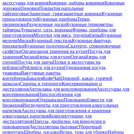
аксессуары для ковров
Коврики, наборы ковриков
Ковровые
дорожки
Циновки
Покрытия напольные
тафтинговые
Защитные, грязезащитные коврики
Кухонные
принадлежности
Кухонные приборы
Терки,
овощерезки
Разделочные доски
Кухонные термометры,
таймеры
Дуршлаги, сита, воронки
Формы, приборы для
приготовления
Молотки для мяса, тендерайзеры
Кухонные
мелочи
Миски
Кухонный текстиль
Кухонные фартуки,
прихватки
Кухонные полотенца
Скатерти, сервировочные
салфетки
Организация хранения на кухне
Посуда для
хранения
Органайзеры для кухни
Органайзеры для
специй
Посуда для ланча
Полки и аксессуары на
рейлинги
Рейлинги для кухни
Одноразовая посуда,
упаковка
Вакуумные пакеты,
контейнеры
Бакалея
Кофе
Чай
Цикорий, какао, горячий
шоколад
Сиропы и топпинги
Консервирование и
дистилляция
Автоклавы для консервирования
Аксессуары для
консервирования
Приспособления для
консервирования
Открывалки
Пивоварни
Емкости для
брожения
Ингредиенты для приготовления алкогольных
напитков
Аксессуары для приготовления и хранения
алкогольных напитков
Комплектующие для
дистилляторов
Прессы, дробилки для виноделия и
пивоварения
Дистилляторы бытовые
Уборочный
инвентарь
Швабры, насадки
Ведра, тазы для уборки
Наборы