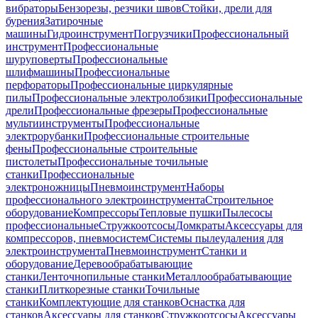
вибраторы
Бензорезы, резчики швов
Стойки, дрели для
бурения
Затирочные
машины
Гидроинструмент
Погрузчики
Профессиональный
инструмент
Профессиональные
шуруповерты
Профессиональные
шлифмашины
Профессиональные
перфораторы
Профессиональные циркулярные
пилы
Профессиональные электролобзики
Профессиональные
дрели
Профессиональные фрезеры
Профессиональные
мультиинструменты
Профессиональные
электрорубанки
Профессиональные строительные
фены
Профессиональные строительные
пистолеты
Профессиональные точильные
станки
Профессиональные
электроножницы
Пневмоинструмент
Наборы
профессионального электроинструмента
Строительное
оборудование
Компрессоры
Тепловые пушки
Пылесосы
профессиональные
Стружкоотсосы
Домкраты
Аксессуары для
компрессоров, пневмосистем
Системы пылеудаления для
электроинструмента
Пневмоинструмент
Станки и
оборудование
Деревообрабатывающие
станки
Ленточнопильные станки
Металлообрабатывающие
станки
Плиткорезные станки
Точильные
станки
Комплектующие для станков
Оснастка для
станков
Аксессуары для станков
Стружкоотсосы
Аксессуары