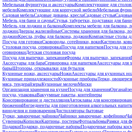
Мебельная фурнитура и аксессуары
Комплектующие для столов
мебели
Комплектующие для корпусной мебели
Мебельная фурн
Садовая мебель
Садовые диваны, кресла
Садовые стулья
Садовые
Мебель для бани и сауны
Стулья, табуретки, подставки для бани
Мебель для лоджии и балкона
Комплекты мебели для балкона, 
лоджии
Дверцы жалюзийные
Системы хранения для балкона, л
лоджии
Кресла, пуфы для балкона, лоджии
Компактные столы дл
Посуда для готовки
Сковороды, сотейники, воки
Кастрюли, ков
Столовая посуда, сервировка
Посуда для напитков
Посуда для г
сервировки
Детская столовая посуда
Посуда для выпечки, запекания
Формы для выпечки, запекания
Аксессуары для бара
Сервировка для напитков
Аксессуары для 
бары
Штопоры, открывалки для бутылок
Кухонные ножи, аксессуары
Ножи
Аксессуары для кухонных н
Кухонные принадлежности
Кухонные приборы
Терки, овощерез
мяса, тендерайзеры
Кухонные мелочи
Миски
Организация хранения на кухне
Посуда для хранения
Органайзе
посуда, упаковка
Вакуумные пакеты, контейнеры
Консервирование и дистилляция
Автоклавы для консервирован
брожения
Ингредиенты для приготовления алкогольных напит
виноделия и пивоварения
Дистилляторы бытовые
Турки, заварочные чайники
Чайники заварочные, кофейники
Ча
Сувениры
Копилки
Картины, постеры
Фотоальбомы
Рамки для ф
Подарки
Подарки, подарочные наборы
Подарочные наборы косм
Водоснабжение
Водонагреватели
Бытовые насосы
Проточные фи