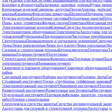
для укладки плитки
Системы выравнивания плитки
Аксессуары
Коробки и фурнитура
Наличники, коробки, доборы
Ручки дверн
Крепежные изделия
Саморезы, шурупы
Гвозди
Анкеры, дюбели
анкеры
Карабины
Фиксаторы арматуры
Шплинты
Пружины унив
Отделка потолка
Потолочные системы
Потолочные панели
Пото
Пены, клеи, герметики
Жидкие гвозди
Герметики
Монтажная пе
Электромонтажные изделия
Клеммы
Средства диэлектрические
Электрощитовое оборудование
Электрощиты
Аксессуары для э
управления
Рубильники
Предохранители
Частотные преобразов
Светотехника
Промышленное и сигнальное освещение
Светоди
Люки
Люки ревизионные
Люки под плитку
Люки напольные
Люк
Силовая и строительная техника
Бетоносмесители
Генераторы
Та
машины
Гидроинструмент
Погрузчики
Строительное оборудование
Компрессоры
Тепловые пушки
Пыле
электроинструмента
Пневмоинструмент
Сварочное и паяльное оборудование
Сварочное оборудование
П
пайки
Слесарный инструмент
Наборы инструментов
Головки, биты
Га
Столярный инструмент
Тиски, струбцины, гейферные зажимы
Р
Электромонтажный инструмент
Обжимной инструмент
Плоског
Разметочный инструмент
Разметочные инструменты
Инструмент
Отделочный инструмент
Плиткорезы
Кельмы, шпатели, гладилк
работ
Пленки строительные
Спецодежда и средства защиты
Средства индивидуальной защ
Аксессуары для силовой и строительной техники
Аксессуары дл