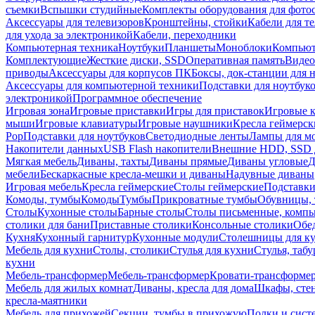
съемки
Вспышки студийные
Комплекты оборудования для фото
Аксессуары для телевизоров
Кронштейны, стойки
Кабели для т
для ухода за электроникой
Кабели, переходники
Компьютерная техника
Ноутбуки
Планшеты
Моноблоки
Компью
Комплектующие
Жесткие диски, SSD
Оперативная память
Видео
приводы
Аксессуары для корпусов ПК
Боксы, док-станции для 
Аксессуары для компьютерной техники
Подставки для ноутбук
электроникой
Программное обеспечение
Игровая зона
Игровые приставки
Игры для приставок
Игровые 
мыши
Игровые клавиатуры
Игровые наушники
Кресла геймерск
Pop
Подставки для ноутбуков
Светодиодные ленты
Лампы для м
Накопители данных
USB Flash накопители
Внешние HDD, SSD 
Мягкая мебель
Диваны, тахты
Диваны прямые
Диваны угловые
Д
мебели
Бескаркасные кресла-мешки и диваны
Надувные диваны
Игровая мебель
Кресла геймерские
Столы геймерские
Подставки
Комоды, тумбы
Комоды
Тумбы
Прикроватные тумбы
Обувницы, 
Столы
Кухонные столы
Барные столы
Столы письменные, комп
столики для бани
Приставные столики
Консольные столики
Обе
Кухня
Кухонный гарнитур
Кухонные модули
Столешницы для к
Мебель для кухни
Столы, столики
Стулья для кухни
Стулья, таб
кухни
Мебель-трансформер
Мебель-трансформер
Кровати-трансформе
Мебель для жилых комнат
Диваны, кресла для дома
Шкафы, стен
кресла-маятники
Мебель для прихожей
Секции, тумбы в прихожую
Полки и сист