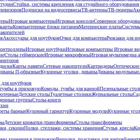
студии
Стойки, системы крепления для студийного оборудования
елевизоров
Подписки на видеосервисы
ТВ-антенны
ТВ-тюнеры
Ак
теры
Игровые компьютеры
Игровые консоли
Серверное оборудов
карты
Компьютерные блоки питания
Материнские платы
Системы
накопителей
ов
Аксессуары для ноутбуков
Очки для компьютера
Рюкзаки для но
контроллеры
Игровые ноутбуки
Игровые компьютеры
Игровые ви
ие
Столы геймерские
Игровые микрофоны
Игровая мультимедиа 
ониторов
диски
Карты памяти
Сетевые накопители
Картридеры
Оптические
иваны П-образные
Кухонные уголки, диваны
Диваны модульные
 для ноутбуков
тумбы в прихожую
Комоды, тумбы для ванной
Пеленальные стол
ьютерные
Детские столы
Туалетные столики
Журнальные столы
Са
денные группы
Столы-книги
ухни
уреты барные
Кухонный гарнитур
Кухонные модули
Кухонные угол
ры
Детские кроватки-трансформеры
Столы-трансформеры
ки, секции
Полки, стеллажи, системы хранения
Стулья, кресла
Ко
емы хранения в прихожую
Вешалки, подставки для зонтов
Банкет