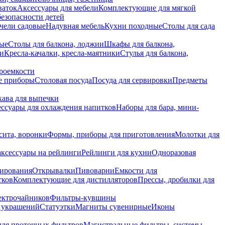
ваток
Аксессуары для мебели
Комплектующие для мягкой
безопасности детей
чели садовые
Надувная мебель
Кухни походные
Столы для сада
вые
Столы для балкона, лоджии
Шкафы для балкона,
ии
Кресла-качалки, кресла-маятники
Стулья для балкона,
роемкости
е приборы
Столовая посуда
Посуда для сервировки
Предметы
укава для выпечки
ссуары для охлаждения напитков
Наборы для бара, мини-
сита, воронки
Формы, приборы для приготовления
Молотки для
аксессуары на рейлинги
Рейлинги для кухни
Одноразовая
вирования
Открывалки
Пивоварни
Емкости для
тков
Комплектующие для дистилляторов
Прессы, дробилки для
лектрочайников
Фильтры-кувшины
я украшений
Статуэтки
Магниты сувенирные
Иконы
ля проточных фильтров
Магистральные фильтры, системы