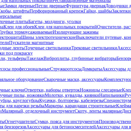
 для напольных покрытий
Реставрационные материалы
ые
Замки дверные
Петли дверные
Фурнитура дверная
Доводчики 
Скобы, штифты
Перфорированный крепеж
Гайки, шайбы
Заклепки
ерсальные
лочные плиты
Багеты, молдинги, уголки
на
Клеи для обоев
Клеи для напольных покрытий
Очистители, рас
Трубки термоусаживаемые
Изолирующие зажимы
лектрощита
Шины электротехнические
Выключатели путевые, ко
атели
Пускатели магнитные
одные ленты
Точечные светильники
Трековые светильники
Аксесс
и под покраску
ли, тельферы
Такелаж
Виброплиты, глубинные вибраторы
Бензор
сосы профессиональные
Стружкоотсосы
Домкраты
Аксессуары д
аяльное оборудование
Сварочные маски, аксессуары
Комплектующ
ечные ключи
Отвертки, наборы отверток
Ножницы слесарные
Кле
учные пилы, ножовки
Молотки, кувалды, киянки
Напильники
Ру
убцы, круглогубцы
Кусачки, болторезы, кабелерезы
Специнструм
ы для нарезки резьбы
Маркеры, карандаши строительные
Клейма
и
Малярный, отделочный инструмент
Скотч, ленты малярные
Дисп
иты
Огнетушители
Сумки, пояса для инструментов
Производствен
я бензорезов
Аксессуары для бетоносмесителей
Аксессуары для 