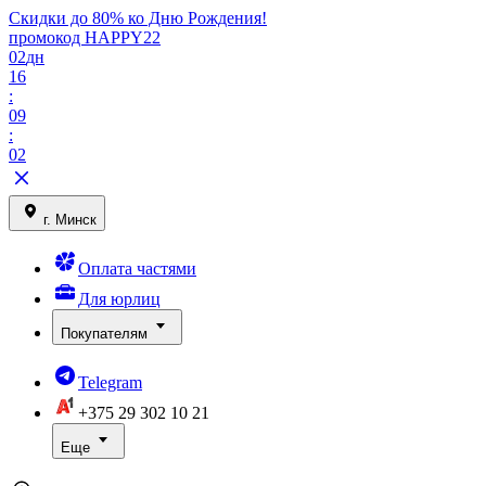
Скидки до 80% ко Дню Рождения!
промокод HAPPY22
02
дн
16
:
09
:
02
г. Минск
Оплата частями
Для юрлиц
Покупателям
Telegram
+375 29
302 10 21
Еще