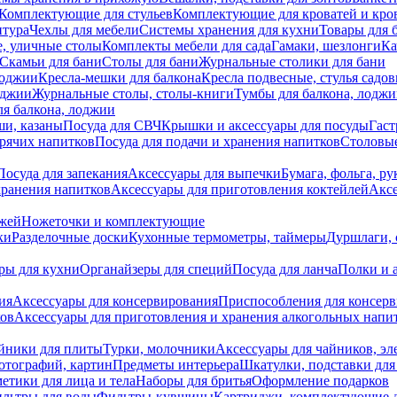
Комплектующие для стульев
Комплектующие для кроватей и кро
итура
Чехлы для мебели
Системы хранения для кухни
Товары для 
, уличные столы
Комплекты мебели для сада
Гамаки, шезлонги
Ка
Скамьи для бани
Столы для бани
Журнальные столики для бани
лоджии
Кресла-мешки для балкона
Кресла подвесные, стулья садо
оджии
Журнальные столы, столы-книги
Тумбы для балкона, лодж
я балкона, лоджии
ши, казаны
Посуда для СВЧ
Крышки и аксессуары для посуды
Гаст
орячих напитков
Посуда для подачи и хранения напитков
Столовы
Посуда для запекания
Аксессуары для выпечки
Бумага, фольга, р
хранения напитков
Аксессуары для приготовления коктейлей
Аксе
ожей
Ножеточки и комплектующие
ки
Разделочные доски
Кухонные термометры, таймеры
Дуршлаги, 
ры для кухни
Органайзеры для специй
Посуда для ланча
Полки и 
ия
Аксессуары для консервирования
Приспособления для консер
ков
Аксессуары для приготовления и хранения алкогольных напи
йники для плиты
Турки, молочники
Аксессуары для чайников, э
отографий, картин
Предметы интерьера
Шкатулки, подставки дл
етики для лица и тела
Наборы для бритья
Оформление подарков
льтры для воды
Фильтры-кувшины
Картриджи, комплектующие д