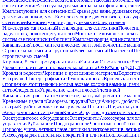
сантехнические
Аксессуары для магистральных фильтров, сист
Комплектующие для сантехники
Экраны для ванн, душевых по
для умывальников, моек
Комплектующие для унитазов, писсуар
смесителей
Комплектующие для душевых кабин, уголков
Инженерная сантехника
Инсталляции для сантехники
Полотенц
радиаторов, полотенцесушителей
Монтажные комплекты для с
систем сантехнических
Фитинги
Комплектующие для инсталля
Канализация
Тросы сантехнические, вантузы
Прочистные маши
Строительные смеси и грунтовки
Клеевые смеси
Шпатлевки
Шту
строительных смесей
Кирпичи, блоки, тротуарная плитка
Кирпичи
Строительные бло
Древесно-плитные и пиломатериалы
Плиты OSB
Фанера
ДСП, 
Кровля и водосток
Черепица и кровельные материалы
Водосточ
материалы
Шифер
Профнастил
Рулонная кровля
Кровельная вен
Отопление
Отопительные котлы
Газовые колонки
Камины, печи
антиобледенения
Управление климатической техникой
Канализация
Тросы сантехнические, вантузы
Прочистные маши
Крепежные изделия
Саморезы, шурупы
Гвозди
Анкеры, дюбели
анкеры
Карабины
Фиксаторы арматуры
Шплинты
Пружины унив
Электромонтажные изделия
Клеммы
Средства диэлектрические
Электрощитовое оборудование
Электрощиты
Аксессуары для э
управления
Рубильники
Предохранители
Частотные преобразов
Приборы учета
Счетчики газа
Счетчики электроэнергии
Счетчи
Аксессуары для напольных покрытий и плитки
Подложка
Плинт