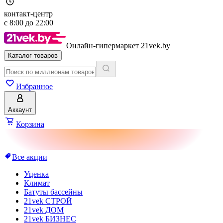
контакт-центр
с
8:00
до
22:00
Онлайн-гипермаркет 21vek.by
Каталог товаров
Избранное
Аккаунт
Корзина
Все акции
Уценка
Климат
Батуты бассейны
21vek СТРОЙ
21vek ДОМ
21vek БИЗНЕС