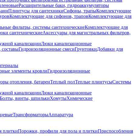
иленовые
Расширительные баки, гидроаккумуляторы
ванн
Плинтусы для сантехники
Сифоны, трапы
Комплектующие
уров
Комплектующие для сифонов, трапов
Комплектующие для
ьные фильтры, системы сантехнические
Комплектующие для
юки сантехнические
Аксессуары для магистральных фильтров,
ружной канализации
Люки канализационные
 составы
Гидроизоляционные смеси
Грунтовки
Добавки для
атериалы
рные элементы кровли
Гидроизоляционные
оры отопления, батареи
Теплый пол
Теплые плинтусы
Системы
ружной канализации
Люки канализационные
Болты, винты, шпильки
Хомуты
Химические
нцевые
Трансформаторы
Аппаратура
я плитки
Порожки, профили для пола и плитки
Приспособления