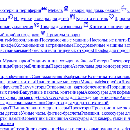
ьютеры и периферия
Мебель
Товары для дома, бакалея
С
мото
Игрушки, товары для детей
Красота и стиль
Здоров
рные украшения
Товары для взрослых
Книги и канцеляри
й подбор подарков
Премиум товары
плиты
Морозильники
Посудомоечные машины
Настольные плиты
 шкафы
Холодильники встраиваемые
Посудомоечные машины вс
встраиваемые
Измельчители пищевых отходов
Шкафы для подогр
чи
Мультиварки
Сэндвичницы, хот-дог мейкеры
Тостеры
Электрог
еницы
Фризеры
Блинницы
Пароварки
Автоклавы для консервиров
ки, кофемашины
Соковыжималки
Кофемолки
Вспениватели молок
ны, измельчители
Планетарные миксеры
Миксеры
Мясорубки
Лом
и фруктов
Вакууматоры
Открывалки, картофелечистки
Проращива
вых печей
Вакуумные пакеты, контейнеры
Аксессуары для кофе
ессуары для мясорубок
Аксессуары для блендеров, миксеров
Аксе
ры для соковыжималок
Средства для ухода за техникой
зоры
ТВ-приставки и медиаплееры
Проекторы
Проекционные эк
сы детские
Умные часы, фитнес-браслеты
Ремешки, аксессуары дл
рты памяти
Объективы
Вспышки
Аксессуары для камер
Сумки и ч
орамки
студии
Студийное освещение
Насадки светоформирующие для фо