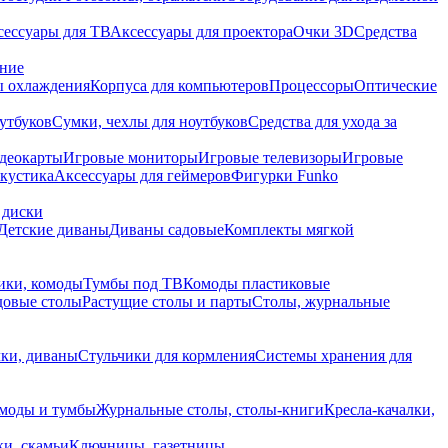
сессуары для ТВ
Аксессуары для проектора
Очки 3D
Средства
ание
 охлаждения
Корпуса для компьютеров
Процессоры
Оптические
утбуков
Сумки, чехлы для ноутбуков
Средства для ухода за
деокарты
Игровые мониторы
Игровые телевизоры
Игровые
акустика
Аксессуары для геймеров
Фигурки Funko
 диски
Детские диваны
Диваны садовые
Комплекты мягкой
ики, комоды
Тумбы под ТВ
Комоды пластиковые
довые столы
Растущие столы и парты
Столы, журнальные
ки, диваны
Стульчики для кормления
Системы хранения для
моды и тумбы
Журнальные столы, столы-книги
Кресла-качалки,
ки, скамьи
Ключницы, газетницы