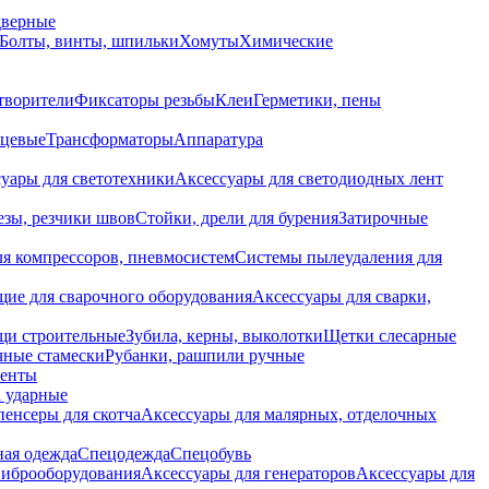
дверные
Болты, винты, шпильки
Хомуты
Химические
творители
Фиксаторы резьбы
Клеи
Герметики, пены
нцевые
Трансформаторы
Аппаратура
уары для светотехники
Аксессуары для светодиодных лент
езы, резчики швов
Стойки, дрели для бурения
Затирочные
ля компрессоров, пневмосистем
Системы пылеудаления для
ие для сварочного оборудования
Аксессуары для сварки,
щи строительные
Зубила, керны, выколотки
Щетки слесарные
чные стамески
Рубанки, рашпили ручные
енты
 ударные
енсеры для скотча
Аксессуары для малярных, отделочных
ная одежда
Спецодежда
Спецобувь
виброоборудования
Аксессуары для генераторов
Аксессуары для