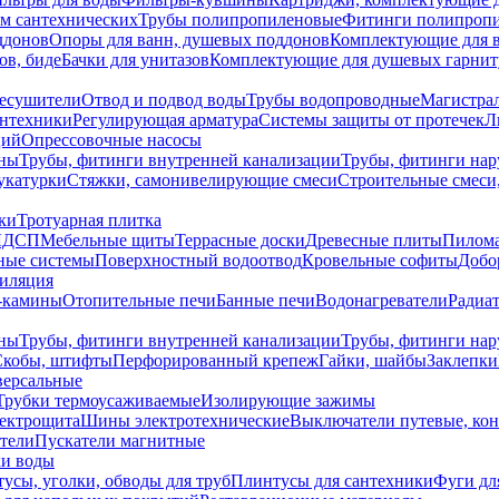
ем сантехнических
Трубы полипропиленовые
Фитинги полипроп
ддонов
Опоры для ванн, душевых поддонов
Комплектующие для 
ов, биде
Бачки для унитазов
Комплектующие для душевых гарнит
есушители
Отвод и подвод воды
Трубы водопроводные
Магистрал
антехники
Регулирующая арматура
Системы защиты от протечек
Л
ций
Опрессовочные насосы
ны
Трубы, фитинги внутренней канализации
Трубы, фитинги на
катурки
Стяжки, самонивелирующие смеси
Строительные смеси,
ки
Тротуарная плитка
ЛДСП
Мебельные щиты
Террасные доски
Древесные плиты
Пилом
ные системы
Поверхностный водоотвод
Кровельные софиты
Добо
тиляция
-камины
Отопительные печи
Банные печи
Водонагреватели
Радиат
ны
Трубы, фитинги внутренней канализации
Трубы, фитинги на
Скобы, штифты
Перфорированный крепеж
Гайки, шайбы
Заклепки
ерсальные
Трубки термоусаживаемые
Изолирующие зажимы
лектрощита
Шины электротехнические
Выключатели путевые, ко
атели
Пускатели магнитные
ки воды
усы, уголки, обводы для труб
Плинтусы для сантехники
Фуги дл