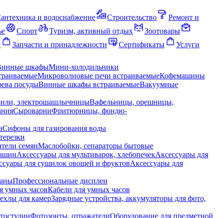
антехника и водоснабжение
Строительство
Ремонт и
ье
Спорт
Туризм, активный отдых
Зоотовары
я
Запчасти и принадлежности
Сертификаты
Услуги
Винные шкафы
Мини-холодильники
траиваемые
Микроволновые печи встраиваемые
Кофемашины
ева посуды
Винные шкафы встраиваемые
Вакуумные
рили, электрошашлычницы
Вафельницы, орешницы,
ания
Сыроварни
Фритюрницы, фондю-
а
Сифоны для газирования воды
терезки
тели семян
Маслобойки, сепараторы бытовые
машин
Аксессуары для мультиварок, хлебопечек
Аксессуары для
ссуары для сушилок овощей и фруктов
Аксессуары для
раны
Профессиональные дисплеи
я умных часов
Кабели для умных часов
ехлы для камер
Зарядные устройства, аккумуляторы для фото,
тостудии
Фотозонты, отражатели
Оборудование для предметной