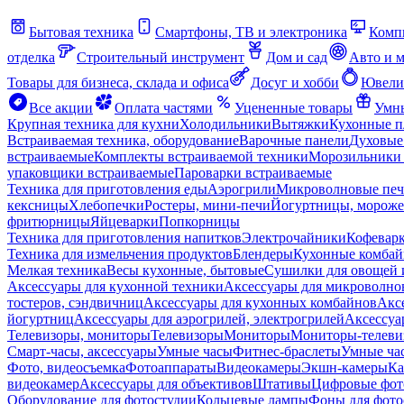
Бытовая техника
Смартфоны, ТВ и электроника
Комп
отделка
Строительный инструмент
Дом и сад
Авто и 
Товары для бизнеса, склада и офиса
Досуг и хобби
Ювели
Все акции
Оплата частями
Уцененные товары
Умны
Крупная техника для кухни
Холодильники
Вытяжки
Кухонные 
Встраиваемая техника, оборудование
Варочные панели
Духовые
встраиваемые
Комплекты встраиваемой техники
Морозильники 
упаковщики встраиваемые
Пароварки встраиваемые
Техника для приготовления еды
Аэрогрили
Микроволновые пе
кексницы
Хлебопечки
Ростеры, мини-печи
Йогуртницы, морож
фритюрницы
Яйцеварки
Попкорницы
Техника для приготовления напитков
Электрочайники
Кофевар
Техника для измельчения продуктов
Блендеры
Кухонные комбай
Мелкая техника
Весы кухонные, бытовые
Сушилки для овощей 
Аксессуары для кухонной техники
Аксессуары для микроволно
тостеров, сэндвичниц
Аксессуары для кухонных комбайнов
Акс
йогуртниц
Аксессуары для аэрогрилей, электрогрилей
Аксессуа
Телевизоры, мониторы
Телевизоры
Мониторы
Мониторы-телеви
Смарт-часы, аксессуары
Умные часы
Фитнес-браслеты
Умные ча
Фото, видеосъемка
Фотоаппараты
Видеокамеры
Экшн-камеры
Ка
видеокамер
Аксессуары для объективов
Штативы
Цифровые фот
Оборудование для фотостудии
Кольцевые лампы
Фоны для фото