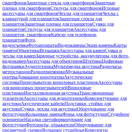
смартфонов
Защитные стекла для смартфонов
Защитные
пленки для смартфонов
Стилусы для смартфонов
Игровые
аксессуары для смартфонов
Чехлы для планшетов
Чехлы с
клавиатурой для планшетов
Защитные стекла для
планшетов
Защитные пленки для планшетов
Сумки для
планшетов
Стилусы для планшетов
Аксессуары для
планшетов, смартфонов
Кабели для телефонов,
планшетов
Фото,
видеосъемка
Фотоаппараты
Видеокамеры
Экшн-камеры
Карты
памяти
Объективы
Вспышки
Аксессуары для камер
Сумки и
чехлы для камер
Зарядные устройства, аккумуляторы для фото,
видеокамер
Аксессуары для объективов
Штативы
Цифровые
фоторамки
Аудиотехника
Мультимедиа акустика
Радиочасы,
метеостанции
Радиоприемники
Музыкальные
центры
Домашние кинотеатры
Акустические
системы
Проигрыватели виниловых пластинок
Аксессуары
для виниловых проигрывателей
Виниловые
пластинки
Инсталляционная акустика
Трансляционные
усилители
Аксессуары для аудиотехники
Комплектующие для
акустики
Акустические кабели
Подставки, стойки для
акустики
Сумки, чехлы для акустики
Оборудование для
фотостудии
Кольцевые лампы
Фоны для фотостудии
Студийное
освещение
Насадки светоформирующие для
фотостудии
Фотозонты, отражатели
Оборудование для
предметной съемки
Вспышки студийные
Комплекты