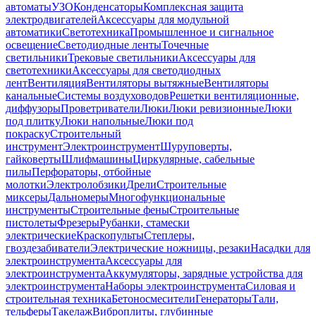
автоматы
УЗО
Конденсаторы
Комплексная защита
электродвигателей
Аксессуары для модульной
автоматики
Светотехника
Промышленное и сигнальное
освещение
Светодиодные ленты
Точечные
светильники
Трековые светильники
Аксессуары для
светотехники
Аксессуары для светодиодных
лент
Вентиляция
Вентиляторы вытяжные
Вентиляторы
канальные
Системы воздуховодов
Решетки вентиляционные,
диффузоры
Проветриватели
Люки
Люки ревизионные
Люки
под плитку
Люки напольные
Люки под
покраску
Строительный
инструмент
Электроинструмент
Шуруповерты,
гайковерты
Шлифмашины
Циркулярные, сабельные
пилы
Перфораторы, отбойные
молотки
Электролобзики
Дрели
Строительные
миксеры
Дальномеры
Многофункциональные
инструменты
Строительные фены
Строительные
пистолеты
Фрезеры
Рубанки, стамески
электрические
Краскопульты
Степлеры,
гвоздезабиватели
Электрические ножницы, резаки
Насадки для
электроинструмента
Аксессуары для
электроинструмента
Аккумуляторы, зарядные устройства для
электроинструмента
Наборы электроинструмента
Силовая и
строительная техника
Бетоносмесители
Генераторы
Тали,
тельферы
Такелаж
Виброплиты, глубинные