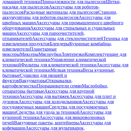
домашней техники
Принадлежности для пылесосов
Щетки,
насадки для пылесосов
Аксессуары для роботов-
пылесосов
Расходные материалы для пылесосов
Станции,
аккумуляторы для роботов-пылесосов
Аксессуары для
швейных машин
Аксессуары для промышленного швейного
оборудования
Аксессуары для стиральных и сушильных
машин
Аксессуары для пароочистителей,
отпаривателей
Аксессуары для стеклоочистителей
Техника для
измельчения продуктов
Блендеры
Кухонные комбайны,
измельчители
Планетарные
миксеры
Миксеры
Мясорубки
Ломтерезки
Комплектующие для
климатической техники
Управление климатической
техникой
Фильтры для климатической техники
Аксессуары для
климатической техники
Мелкая техника
Весы кухонные,
бытовые
Сушилки для овощей и
фруктов
Вакууматоры
Открывалки,
картофелечистки
Проращиватели семян
Маслобойки,
сепараторы бытовые
Аксессуары для крупной
техники
Аксессуары для вытяжек
Аксессуары для плит и
духовок
Аксессуары для холодильников
Аксессуары для
посудомоечных машин
Средства для посудомоечных
машин
Средства для ухода за техникой
Аксессуары для
кухонной техники
Аксессуары для микроволновых
печей
Вакуумные пакеты, контейнеры
Аксессуары для
кофемашин
Аксессуары для мультиварок,