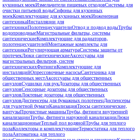
кухонных моек
Измельчители пищевых отходов
Системы для
очистки питьевой воды
Сифоны для кухонных
моек
Комплектующие для кухонных моек
Инженерная
сантехника
Инсталляции для
сантехники
Полотенцесушители
Отвод и подвод воды
Трубы
водопроводные
Магистральные фильтры, системы
сантехнические
Комплектующие для радиаторов,
полотенцесушителей
Монтажные комплекты для
сантехники
Регулирующая арматура
Системы защиты от
протечек
Люки сантехнические
Аксессуары для
магистральных фильтров, систем
сантехнических
Фитинги
Комплектующие для
инсталляций
Опрессовочные насосы
Сантехника для
общественных мест
Аксессуары для общественных
санузлов
Сушилки для рук
Дозаторы для общественных
санузлов
Сенсорные дозаторы для общественных
санузлов
Локтевые дозаторы для общественных
санузлов
Диспенсеры для бумажных полотенец
Диспенсеры
для туалетной бумаги
Канализация
Тросы сантехнические,
вантузы
Прочистные машины
Трубы, фитинги внутренней
канализации
Трубы, фитинги наружной канализации
Люки
канализационные
Теплый пол водяной
Трубы для теплого
пола
Коллекторы и комплектующие
Термостатика для теплого
пола
Автоматика для теплого
пола
Строительство
Строительные смеси и грунтовки
Клеевые