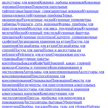
аксессуары для ковров
Коврики, наборы ковриков
Ковровые
дорожки
Циновки
Покрытия напольные
тафтинговые
Защитные, грязезащитные коврики
Кухонные
принадлежности
Кухонные приборы
Терки,
овощерезки
Разделочные доски
Кухонные термометры,
таймеры
Дуршлаги, сита, воронки
Формы, приборы для
приготовления
Молотки для мяса, тендерайзеры
Кухонные
мелочи
Миски
Кухонный текстиль
Кухонные фартуки,
прихватки
Кухонные полотенца
Скатерти, сервировочные
салфетки
Организация хранения на кухне
Посуда для
хранения
Органайзеры для кухни
Органайзеры для
специй
Посуда для ланча
Полки и аксессуары на
рейлинги
Рейлинги для кухни
Одноразовая посуда,
упаковка
Вакуумные пакеты,
контейнеры
Бакалея
Кофе
Чай
Цикорий, какао, горячий
шоколад
Сиропы и топпинги
Консервирование и
дистилляция
Автоклавы для консервирования
Аксессуары для
консервирования
Приспособления для
консервирования
Открывалки
Пивоварни
Емкости для
брожения
Ингредиенты для приготовления алкогольных
напитков
Аксессуары для приготовления и хранения
алкогольных напитков
Комплектующие для
дистилляторов
Прессы, дробилки для виноделия и
пивоварения
Дистилляторы бытовые
Уборочный
инвентарь
Швабры, насадки
Ведра, тазы для уборки
Наборы