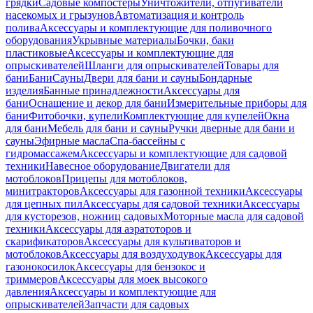
грядки
Садовые компостеры
Уничтожители, отпугиватели
насекомых и грызунов
Автоматизация и контроль
полива
Аксессуары и комплектующие для поливочного
оборудования
Укрывные материалы
Бочки, баки
пластиковые
Аксессуары и комплектующие для
опрыскивателей
Шланги для опрыскивателей
Товары для
бани
Бани
Сауны
Двери для бани и сауны
Бондарные
изделия
Банные принадлежности
Аксессуары для
бани
Оснащение и декор для бани
Измерительные приборы для
бани
Фитобочки, купели
Комплектующие для купелей
Окна
для бани
Мебель для бани и сауны
Ручки дверные для бани и
сауны
Эфирные масла
Спа-бассейны с
гидромассажем
Аксессуары и комплектующие для садовой
техники
Навесное оборудование
Двигатели для
мотоблоков
Прицепы для мотоблоков,
минитракторов
Аксессуары для газонной техники
Аксессуары
для цепных пил
Аксессуары для садовой техники
Аксессуары
для кусторезов, ножниц садовых
Моторные масла для садовой
техники
Аксессуары для аэратоторов и
скарификаторов
Аксессуары для культиваторов и
мотоблоков
Аксессуары для воздуходувок
Аксессуары для
газонокосилок
Аксессуары для бензокос и
триммеров
Аксессуары для моек высокого
давления
Аксессуары и комплектующие для
опрыскивателей
Запчасти для садовых