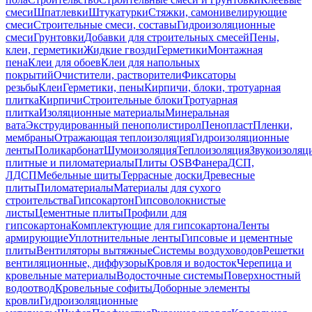
смеси
Шпатлевки
Штукатурки
Стяжки, самонивелирующие
смеси
Строительные смеси, составы
Гидроизоляционные
смеси
Грунтовки
Добавки для строительных смесей
Пены,
клеи, герметики
Жидкие гвозди
Герметики
Монтажная
пена
Клеи для обоев
Клеи для напольных
покрытий
Очистители, растворители
Фиксаторы
резьбы
Клеи
Герметики, пены
Кирпичи, блоки, тротуарная
плитка
Кирпичи
Строительные блоки
Тротуарная
плитка
Изоляционные материалы
Минеральная
вата
Экструдированный пенополистирол
Пенопласт
Пленки,
мембраны
Отражающая теплоизоляция
Гидроизоляционные
ленты
Поликарбонат
Шумоизоляция
Теплоизоляция
Звукоизоляц
плитные и пиломатериалы
Плиты OSB
Фанера
ДСП,
ЛДСП
Мебельные щиты
Террасные доски
Древесные
плиты
Пиломатериалы
Материалы для сухого
строительства
Гипсокартон
Гипсоволокнистые
листы
Цементные плиты
Профили для
гипсокартона
Комплектующие для гипсокартона
Ленты
армирующие
Уплотнительные ленты
Гипсовые и цементные
плиты
Вентиляторы вытяжные
Системы воздуховодов
Решетки
вентиляционные, диффузоры
Кровля и водосток
Черепица и
кровельные материалы
Водосточные системы
Поверхностный
водоотвод
Кровельные софиты
Доборные элементы
кровли
Гидроизоляционные