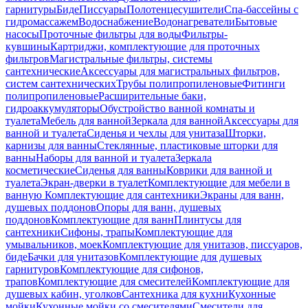
гарнитуры
Биде
Писсуары
Полотенцесушители
Спа-бассейны с
гидромассажем
Водоснабжение
Водонагреватели
Бытовые
насосы
Проточные фильтры для воды
Фильтры-
кувшины
Картриджи, комплектующие для проточных
фильтров
Магистральные фильтры, системы
сантехнические
Аксессуары для магистральных фильтров,
систем сантехнических
Трубы полипропиленовые
Фитинги
полипропиленовые
Расширительные баки,
гидроаккумуляторы
Обустройство ванной комнаты и
туалета
Мебель для ванной
Зеркала для ванной
Аксессуары для
ванной и туалета
Сиденья и чехлы для унитаза
Шторки,
карнизы для ванны
Стеклянные, пластиковые шторки для
ванны
Наборы для ванной и туалета
Зеркала
косметические
Сиденья для ванны
Коврики для ванной и
туалета
Экран-дверки в туалет
Комплектующие для мебели в
ванную
Комплектующие для сантехники
Экраны для ванн,
душевых поддонов
Опоры для ванн, душевых
поддонов
Комплектующие для ванн
Плинтусы для
сантехники
Сифоны, трапы
Комплектующие для
умывальников, моек
Комплектующие для унитазов, писсуаров,
биде
Бачки для унитазов
Комплектующие для душевых
гарнитуров
Комплектующие для сифонов,
трапов
Комплектующие для смесителей
Комплектующие для
душевых кабин, уголков
Сантехника для кухни
Кухонные
мойки
Кухонные мойки со смесителями
Смесители для