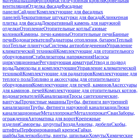
материалы
Шифер
Профнастил
Рулонная кровля
Кровельная
вентиляция
Отделка фасада
Фасадные
панели
Сайдинг
Комплектующие для фасадных
панелей
Декоративные штукатурки для фасада
Клинкерная
плитка для фасада
Декоративный камень для наружной
отделки
Отопление
Отопительные котлы
Газовые
колонки
Камины, печи-камины
Отопительные печи
Банные
печи
Водонагреватели
Радиаторы отопления, батареи
Теплый
пол
Теплые плинтусы
Системы антиобледенения
Управление
климатической техникой
Комплектующие для отопительного
оборудования
Стабилизаторы напряжения
Насосы
циркуляционные
Регулирующая арматура
Отвод и подвод
воды
Дымоходы и комплектующие
Управление климатической
техникой
Комплектующие для радиаторов
Комплектующие для
теплого пола
Топливо и аксессуары для отопительного
оборудования
Комплектующие для печей, каминов
Аксессуары
для каминов, печей
Комплектующие для отопительных котлов,
водонагревателей
Канализация
Тросы сантехнические,
вантузы
Прочистные машины
Трубы, фитинги внутренней
канализации
Трубы, фитинги наружной канализации
Люки
канализационные
Металлопрокат
Металлопрокат
Сваи
Заборы,
ограждения
Автоматика для ворот
Крепежные
изделия
Саморезы, шурупы
Гвозди
Анкеры, дюбели
Скобы,
штифты
Перфорированный крепеж
Гайки,
шайбы
Заклепки
Болты, винты, шпильки
Хомуты
Химические