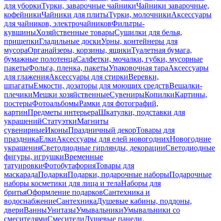
для уборки
Турки, заварочные чайники
Чайники заварочные,
кофейники
Чайники для плиты
Турки, молочники
Аксессуары
для чайников, электрочайников
Фильтры-
кувшины
Хозяйственные товары
Сушилки для белья,
прищепки
Гладильные доски
Урны, контейнеры для
мусора
Органайзеры, корзины, ящики
Туалетная бумага,
бумажные полотенца
Салфетки, мочалки, губки, мусорные
пакеты
Фольга, пленка, пакеты
Упаковочная тара
Аксессуары
для глажения
Аксессуары для стирки
Веревки,
шпагаты
Емкости, дозаторы для моющих средств
Вешалки-
плечики
Мешки хозяйственные
Сувениры
Копилки
Картины,
постеры
Фотоальбомы
Рамки для фотографий,
картин
Предметы интерьера
Шкатулки, подставки для
украшений
Статуэтки
Магниты
сувенирные
Иконы
Праздничный декор
Товары для
праздника
Елки
Аксессуары для елей новогодних
Новогодние
украшения
Светодиодные гирлянды, декорации
Светодиодные
фигуры, игрушки
Временные
татуировки
Фотобутафория
Товары для
маскарада
Подарки
Подарки, подарочные наборы
Подарочные
наборы косметики для лица и тела
Наборы для
бритья
Оформление подарков
Сантехника и
водоснабжение
Сантехника
Душевые кабины, поддоны,
двери
Ванны
Унитазы
Умывальники
Умывальники со
смесителями
Смесители
Душевые панели,