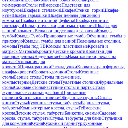
геймерские
Столы геймерские
Подставки для
ноутбуков
Шкафы и стеллажи
Шкафы
Стенки, горки
Шкафы-
купе
Шкафы-гармошки
Шкафы-пеналы для жилой
комнаты
Шкафы с витриной, буфеты
Шкафы, секции в
прихожую
Полки, стеллажи, системы хранения
Шкафы для
ванной комнаты
Вешалки, подставки для зонтов
Комоды,
тумбы
Комоды
Тумбы
Прикроватные тумбы
Обувницы, тумбы в
прихожую
Комоды, тумбы для ванной
Пеленальные столики,
комоды
Тумбы под ТВ
Комоды пластиковые
Кровати и
матрасы
Матрасы
Кровати
Детские кровати
Кроватки для
новорожденных
Надувная мебель
Наматрасники, чехлы на
матрас
Основания для
кроватей
Подматрасники
Раскладушки
Кровати-трансформеры,
шкафы-кровати
Кровати-домики
Столы
Кухонные
столы
Барные столы
Столы письменные,
компьютерные
Детские столы
Туалетные столики
Журнальные
столы
Садовые столы
Растущие столы и парты
Столы,
журнальные столики для бани
Приставные
столики
Консольные столики
Обеденные группы
Столы-
книги
Стулья
Кухонные стулья, табуреты
Барные стулья,
табуреты
Компьютерные кресла, стулья
Геймерские
кресла
Детские стулья, табуреты
Банкетки, скамьи
Садовые
кресла, стулья, табуреты
Стулья, табуреты для бани
Стульчики
для кормления
Кухня
Кухонный гарнитур
Кухонные