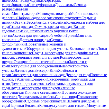
пылесосы, воздуходувки
Аэраторы,
скарификаторы
Снегоуборщики
Дровоколы
Сеялки,
разбрасыватели
семян
Минитракторы
Миникультиваторы
Мойки высокого
давления
Наборы садового электроинструмента
Отдых и
пикник
Батуты
Бассейны
Спа-бассейны
Комплекты мебели для
сада
Столы для сада
Стулья, кресла для сада
Качели
садовые
Гамаки, шезлонги
Раскладушки
Зонты,
тенты
Аксессуары для садовой мебели
Грили
Мангалы,
коптильни
Детская площадка
Сумки-
холодильники
Портативные колонки и
аудиосистемы
Оборудование для участка
Бытовые насосы
Люки
канализационные
Пруды, аксессуары для прудов
Фильтры,
насосы, стерилизаторы для прудов
Компрессоры для
прудов
Станции биологической очистки
Запчасти и
комплектующие для оборудования
Благоустройство
участка
Дачные дома
Беседки
Бани
Хозблоки и
сараи
Аксессуары для озеленения сада
Декор для сада
Почтовые
ящики, таблички
Козырьки
Скворечники, кормушки для
птиц
Домики для насекомых
Фонтаны, скульптуры для
сада
Пруды, аксессуары для прудов
Уличные
обогреватели
Уличные светильники
Противогололедные
реагенты
Декоративный щебень
Сад и огород
Поливочное
оборудование
Садовые опрыскиватели
Шланги для дома и
сада
Парники
Теплицы
Комплектующие для теплиц
Модульные