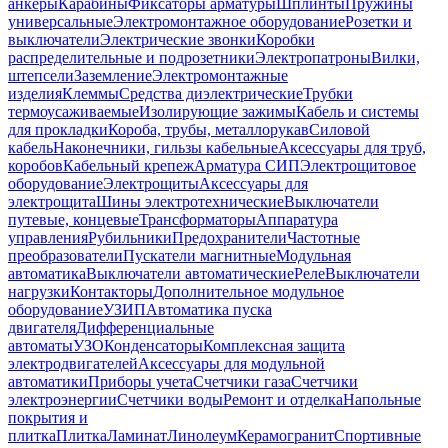
анкеры
Карабины
Фиксаторы арматуры
Шплинты
Пружины
универсальные
Электромонтажное оборудование
Розетки и
выключатели
Электрические звонки
Коробки
распределительные и подрозетники
Электропатроны
Вилки,
штепсели
Заземление
Электромонтажные
изделия
Клеммы
Средства диэлектрические
Трубки
термоусаживаемые
Изолирующие зажимы
Кабель и системы
для прокладки
Короба, трубы, металлорукав
Силовой
кабель
Наконечники, гильзы кабельные
Аксессуары для труб,
коробов
Кабельный крепеж
Арматура СИП
Электрощитовое
оборудование
Электрощиты
Аксессуары для
электрощита
Шины электротехнические
Выключатели
путевые, концевые
Трансформаторы
Аппаратура
управления
Рубильники
Предохранители
Частотные
преобразователи
Пускатели магнитные
Модульная
автоматика
Выключатели автоматические
Реле
Выключатели
нагрузки
Контакторы
Дополнительное модульное
оборудование
УЗИП
Автоматика пуска
двигателя
Дифференциальные
автоматы
УЗО
Конденсаторы
Комплексная защита
электродвигателей
Аксессуары для модульной
автоматики
Приборы учета
Счетчики газа
Счетчики
электроэнергии
Счетчики воды
Ремонт и отделка
Напольные
покрытия и
плитка
Плитка
Ламинат
Линолеум
Керамогранит
Спортивные