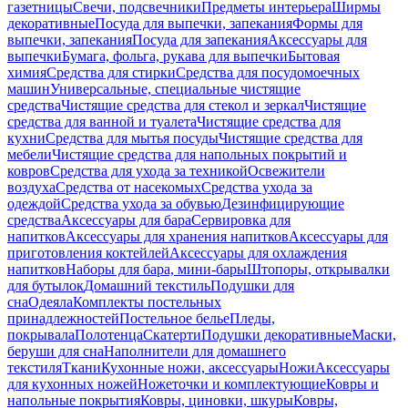
газетницы
Свечи, подсвечники
Предметы интерьера
Ширмы
декоративные
Посуда для выпечки, запекания
Формы для
выпечки, запекания
Посуда для запекания
Аксессуары для
выпечки
Бумага, фольга, рукава для выпечки
Бытовая
химия
Средства для стирки
Средства для посудомоечных
машин
Универсальные, специальные чистящие
средства
Чистящие средства для стекол и зеркал
Чистящие
средства для ванной и туалета
Чистящие средства для
кухни
Средства для мытья посуды
Чистящие средства для
мебели
Чистящие средства для напольных покрытий и
ковров
Средства для ухода за техникой
Освежители
воздуха
Средства от насекомых
Средства ухода за
одеждой
Средства ухода за обувью
Дезинфицирующие
средства
Аксессуары для бара
Сервировка для
напитков
Аксессуары для хранения напитков
Аксессуары для
приготовления коктейлей
Аксессуары для охлаждения
напитков
Наборы для бара, мини-бары
Штопоры, открывалки
для бутылок
Домашний текстиль
Подушки для
сна
Одеяла
Комплекты постельных
принадлежностей
Постельное белье
Пледы,
покрывала
Полотенца
Скатерти
Подушки декоративные
Маски,
беруши для сна
Наполнители для домашнего
текстиля
Ткани
Кухонные ножи, аксессуары
Ножи
Аксессуары
для кухонных ножей
Ножеточки и комплектующие
Ковры и
напольные покрытия
Ковры, циновки, шкуры
Ковры,