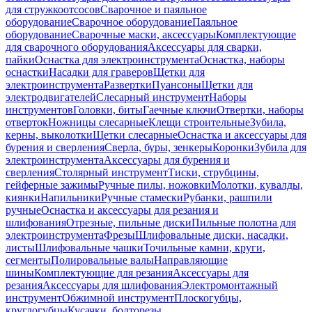
для стружкоотсосов
Сварочное и паяльное
оборудование
Сварочное оборудование
Паяльное
оборудование
Сварочные маски, аксессуары
Комплектующие
для сварочного оборудования
Аксессуары для сварки,
пайки
Оснастка для электроинструмента
Оснастка, наборы
оснастки
Насадки для граверов
Щетки для
электроинструмента
Развертки
Пуансоны
Щетки для
электродвигателей
Слесарный инструмент
Наборы
инструментов
Головки, биты
Гаечные ключи
Отвертки, наборы
отверток
Ножницы слесарные
Клещи строительные
Зубила,
керны, выколотки
Щетки слесарные
Оснастка и аксессуары для
бурения и сверления
Сверла, буры, зенкеры
Коронки
Зубила для
электроинструмента
Аксессуары для бурения и
сверления
Столярный инструмент
Тиски, струбцины,
гейферные зажимы
Ручные пилы, ножовки
Молотки, кувалды,
киянки
Напильники
Ручные стамески
Рубанки, рашпили
ручные
Оснастка и аксессуары для резания и
шлифования
Отрезные, пильные диски
Пильные полотна для
электроинструмента
Фрезы
Шлифовальные диски, насадки,
листы
Шлифовальные чашки
Точильные камни, круги,
сегменты
Полировальные валы
Направляющие
шины
Комплектующие для резания
Аксессуары для
резания
Аксессуары для шлифования
Электромонтажный
инструмент
Обжимной инструмент
Плоскогубцы,
круглогубцы
Кусачки, болторезы,