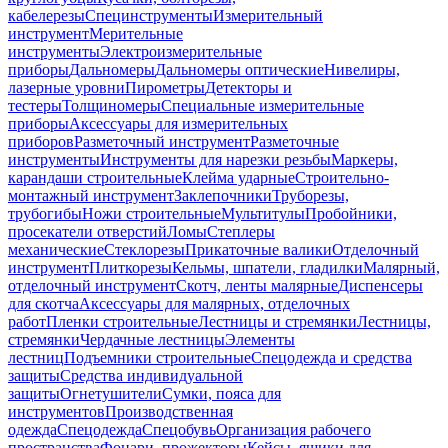
кабелерезы
Специнструменты
Измерительный
инструмент
Мерительные
инструменты
Электроизмерительные
приборы
Дальномеры
Дальномеры оптические
Нивелиры,
лазерные уровни
Пирометры
Детекторы и
тестеры
Толщиномеры
Специальные измерительные
приборы
Аксессуары для измерительных
приборов
Разметочный инструмент
Разметочные
инструменты
Инструменты для нарезки резьбы
Маркеры,
карандаши строительные
Клейма ударные
Строительно-
монтажный инструмент
Заклепочники
Труборезы,
трубогибы
Ножи строительные
Мультитулы
Пробойники,
просекатели отверстий
Ломы
Степлеры
механические
Стеклорезы
Прикаточные валики
Отделочный
инструмент
Плиткорезы
Кельмы, шпатели, гладилки
Малярный,
отделочный инструмент
Скотч, ленты малярные
Диспенсеры
для скотча
Аксессуары для малярных, отделочных
работ
Пленки строительные
Лестницы и стремянки
Лестницы,
стремянки
Чердачные лестницы
Элементы
лестниц
Подъемники строительные
Спецодежда и средства
защиты
Средства индивидуальной
защиты
Огнетушители
Сумки, пояса для
инструментов
Производственная
одежда
Спецодежда
Спецобувь
Организация рабочего
пространства
Фонари, прожекторы
Кейсы, ящики для