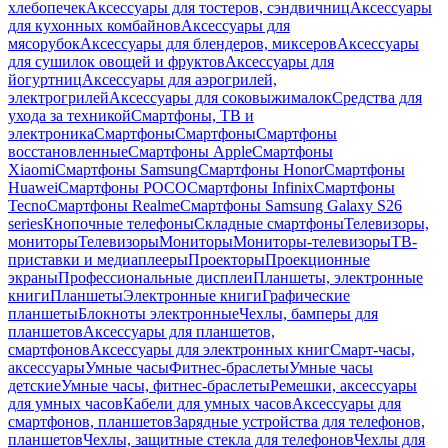
хлебопечек
Аксессуары для тостеров, сэндвичниц
Аксессуары
для кухонных комбайнов
Аксессуары для
мясорубок
Аксессуары для блендеров, миксеров
Аксессуары
для сушилок овощей и фруктов
Аксессуары для
йогуртниц
Аксессуары для аэрогрилей,
электрогрилей
Аксессуары для соковыжималок
Средства для
ухода за техникой
Смартфоны, ТВ и
электроника
Смартфоны
Смартфоны
Смартфоны
восстановленные
Смартфоны Apple
Смартфоны
Xiaomi
Смартфоны Samsung
Смартфоны Honor
Смартфоны
Huawei
Смартфоны POCO
Смартфоны Infinix
Смартфоны
Tecno
Смартфоны Realme
Смартфоны Samsung Galaxy S26
series
Кнопочные телефоны
Складные смартфоны
Телевизоры,
мониторы
Телевизоры
Мониторы
Мониторы-телевизоры
ТВ-
приставки и медиаплееры
Проекторы
Проекционные
экраны
Профессиональные дисплеи
Планшеты, электронные
книги
Планшеты
Электронные книги
Графические
планшеты
Блокноты электронные
Чехлы, бамперы для
планшетов
Аксессуары для планшетов,
смартфонов
Аксессуары для электронных книг
Смарт-часы,
аксессуары
Умные часы
Фитнес-браслеты
Умные часы
детские
Умные часы, фитнес-браслеты
Ремешки, аксессуары
для умных часов
Кабели для умных часов
Аксессуары для
смартфонов, планшетов
Зарядные устройства для телефонов,
планшетов
Чехлы, защитные стекла для телефонов
Чехлы для