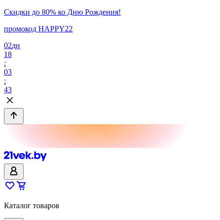
Скидки до 80% ко Дню Рождения!
промокод HAPPY22
02
дн
18
:
03
:
43
Каталог товаров