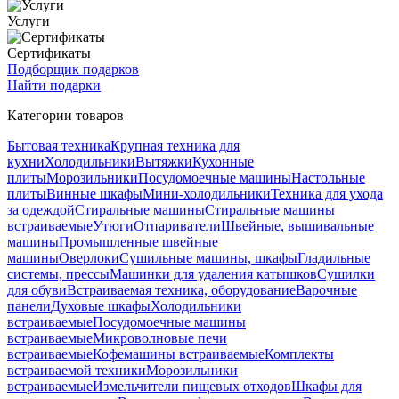
Услуги
Сертификаты
Подборщик подарков
Найти подарки
Категории товаров
Бытовая техника
Крупная техника для
кухни
Холодильники
Вытяжки
Кухонные
плиты
Морозильники
Посудомоечные машины
Настольные
плиты
Винные шкафы
Мини-холодильники
Техника для ухода
за одеждой
Стиральные машины
Стиральные машины
встраиваемые
Утюги
Отпариватели
Швейные, вышивальные
машины
Промышленные швейные
машины
Оверлоки
Сушильные машины, шкафы
Гладильные
системы, прессы
Машинки для удаления катышков
Сушилки
для обуви
Встраиваемая техника, оборудование
Варочные
панели
Духовые шкафы
Холодильники
встраиваемые
Посудомоечные машины
встраиваемые
Микроволновые печи
встраиваемые
Кофемашины встраиваемые
Комплекты
встраиваемой техники
Морозильники
встраиваемые
Измельчители пищевых отходов
Шкафы для