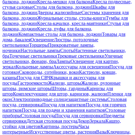
балкона, лоджии
Кресла-мешки для балкона
Кресла подвесные,
стулья садовые
Столы для балкона, лоджии
Шкафы для
балкона, лоджии
Дверцы жалюзийные
Системы хранения для
балкона, лоджии
Журнальные столы, столы-книги
Тумбы для
балкона, лоджии
Кресла-качалки, кресла-маятники
Стулья для
балкона, лоджии
Кресла, пуфы для балкона,
лоджии
Компактные столы для балкона, лоджии
Товары для
дома, бакалея
Освещение
Люстры, потолочные
светильники
Торшеры
Прикроватные лампы,
ночники
Настольные лампы
Споты
Настенные светильники,
бра
Точечные светильники
Трековые светильники
Уличные
светильники, фонари, бра
Лампы
Освещение для картин,
зеркал
Кольцевые лампы
Аксессуары для освещения
Посуда для
готовки
Сковороды, сотейники, воки
Кастрюли, ковши,
казаны
Посуда для СВЧ
Крышки и аксессуары для
посуды
Гастроемкости
Жалюзи, шторы
Жалюзи, рулонные
шторы, римские шторы
Шторы, гардины
Карнизы для
штор
Комплектующие для штор, карнизов, жалюзи
Пленки для
окон
Электроприводные солнцезащитные системы
Столовая
посуда, сервировка
Посуда для напитков
Посуда для горячих
напитков
Посуда для подачи и хранения напитков
Столовые
приборы
Столовая посуда
Посуда для сервировки
Предметы
сервировки
Детская столовая посуда
Декор
Зеркала
Кашпо,
стойки для цветов
Картины, постеры
Часы
интерьерные
Искусственные цветы, растения
Вазы
Ключницы,