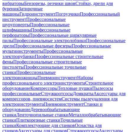
вибраторы
Бензорезы, резчики швов
Стойки, дрели для
бурения
Затирочные
машины
Гидроинструмент
Погрузчики
Профессиональный
инструмент
Профессиональные
шуруповерты
Профессиональные
шлифмашины
Профессиональные
перфораторы
Профессиональные циркулярные
пилы
Профессиональные электролобзики
Профессиональные
дрели
Профессиональные фрезеры
Профессиональные
мультиинструменты
Профессиональные
электрорубанки
Профессиональные строительные
фены
Профессиональные строительные
пистолеты
Профессиональные точильные
станки
Профессиональные
электроножницы
Пневмоинструмент
Наборы
профессионального электроинструмента
Строительное
оборудование
Компрессоры
Тепловые пушки
Пылесосы
профессиональные
Стружкоотсосы
Домкраты
Аксессуары для
компрессоров, пневмосистем
Системы пылеудаления для
электроинструмента
Пневмоинструмент
Станки и
оборудование
Деревообрабатывающие
станки
Ленточнопильные станки
Металлообрабатывающие
станки
Плиткорезные станки
Точильные
станки
Комплектующие для станков
Оснастка для
станков
Аксессуары для станков
Стружкоотсосы
Аксессуары