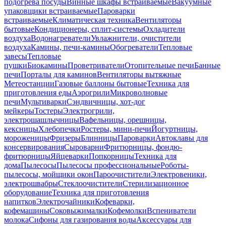
подогрева посуды
Винные шкафы встраиваемые
Вакуумные
упаковщики встраиваемые
Пароварки
встраиваемые
Климатическая техника
Вентиляторы
бытовые
Кондиционеры, сплит-системы
Охладители
воздуха
Водонагреватели
Увлажнители, очистители
воздуха
Камины, печи-камины
Обогреватели
Тепловые
завесы
Тепловые
пушки
Биокамины
Проветриватели
Отопительные печи
Банные
печи
Порталы для каминов
Вентиляторы вытяжные
Метеостанции
Газовые баллоны бытовые
Техника для
приготовления еды
Аэрогрили
Микроволновые
печи
Мультиварки
Сэндвичницы, хот-дог
мейкеры
Тостеры
Электрогрили,
электрошашлычницы
Вафельницы, орешницы,
кексницы
Хлебопечки
Ростеры, мини-печи
Йогуртницы,
мороженицы
Фризеры
Блинницы
Пароварки
Автоклавы для
консервирования
Сыроварни
Фритюрницы, фондю-
фритюрницы
Яйцеварки
Попкорницы
Техника для
дома
Пылесосы
Пылесосы профессиональные
Роботы-
пылесосы, мойщики окон
Пароочистители
Электровеники,
электрошвабры
Стеклоочистители
Стерилизационное
оборудование
Техника для приготовления
напитков
Электрочайники
Кофеварки,
кофемашины
Соковыжималки
Кофемолки
Вспениватели
молока
Сифоны для газирования воды
Аксессуары для