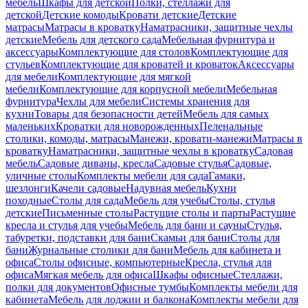
мебель
Шкафы для детской
Полки, стеллажи для
детской
Детские комоды
Кровати детские
Детские
матрасы
Матрасы в кроватку
Наматрасники, защитные чехлы
детские
Мебель для детского сада
Мебельная фурнитура и
аксессуары
Комплектующие для столов
Комплектующие для
стульев
Комплектующие для кроватей и кроваток
Аксессуары
для мебели
Комплектующие для мягкой
мебели
Комплектующие для корпусной мебели
Мебельная
фурнитура
Чехлы для мебели
Системы хранения для
кухни
Товары для безопасности детей
Мебель для самых
маленьких
Кроватки для новорожденных
Пеленальные
столики, комоды, матрасы
Манежи, кровати-манежи
Матрасы в
кроватку
Наматрасники, защитные чехлы в кроватку
Садовая
мебель
Садовые диваны, кресла
Садовые стулья
Садовые,
уличные столы
Комплекты мебели для сада
Гамаки,
шезлонги
Качели садовые
Надувная мебель
Кухни
походные
Столы для сада
Мебель для учебы
Столы, стулья
детские
Письменные столы
Растущие столы и парты
Растущие
кресла и стулья для учебы
Мебель для бани и сауны
Стулья,
табуретки, подставки для бани
Скамьи для бани
Столы для
бани
Журнальные столики для бани
Мебель для кабинета и
офиса
Столы офисные, компьютерные
Кресла, стулья для
офиса
Мягкая мебель для офиса
Шкафы офисные
Стеллажи,
полки для документов
Офисные тумбы
Комплекты мебели для
кабинета
Мебель для лоджии и балкона
Комплекты мебели для