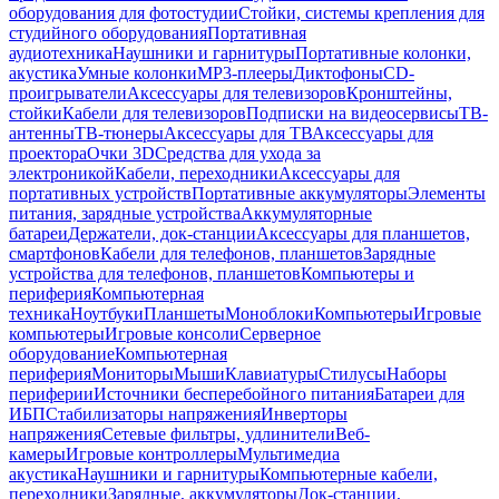
оборудования для фотостудии
Стойки, системы крепления для
студийного оборудования
Портативная
аудиотехника
Наушники и гарнитуры
Портативные колонки,
акустика
Умные колонки
MP3-плееры
Диктофоны
CD-
проигрыватели
Аксессуары для телевизоров
Кронштейны,
стойки
Кабели для телевизоров
Подписки на видеосервисы
ТВ-
антенны
ТВ-тюнеры
Аксессуары для ТВ
Аксессуары для
проектора
Очки 3D
Средства для ухода за
электроникой
Кабели, переходники
Аксессуары для
портативных устройств
Портативные аккумуляторы
Элементы
питания, зарядные устройства
Аккумуляторные
батареи
Держатели, док-станции
Аксессуары для планшетов,
смартфонов
Кабели для телефонов, планшетов
Зарядные
устройства для телефонов, планшетов
Компьютеры и
периферия
Компьютерная
техника
Ноутбуки
Планшеты
Моноблоки
Компьютеры
Игровые
компьютеры
Игровые консоли
Серверное
оборудование
Компьютерная
периферия
Мониторы
Мыши
Клавиатуры
Стилусы
Наборы
периферии
Источники бесперебойного питания
Батареи для
ИБП
Стабилизаторы напряжения
Инверторы
напряжения
Сетевые фильтры, удлинители
Веб-
камеры
Игровые контроллеры
Мультимедиа
акустика
Наушники и гарнитуры
Компьютерные кабели,
переходники
Зарядные, аккумуляторы
Док-станции,