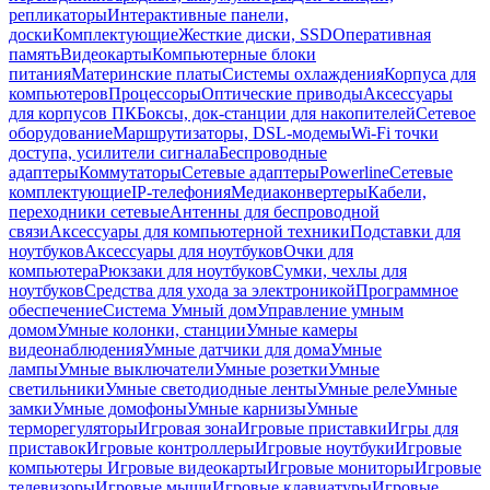
репликаторы
Интерактивные панели,
доски
Комплектующие
Жесткие диски, SSD
Оперативная
память
Видеокарты
Компьютерные блоки
питания
Материнские платы
Системы охлаждения
Корпуса для
компьютеров
Процессоры
Оптические приводы
Аксессуары
для корпусов ПК
Боксы, док-станции для накопителей
Сетевое
оборудование
Маршрутизаторы, DSL-модемы
Wi-Fi точки
доступа, усилители сигнала
Беспроводные
адаптеры
Коммутаторы
Сетевые адаптеры
Powerline
Сетевые
комплектующие
IP-телефония
Медиаконвертеры
Кабели,
переходники сетевые
Антенны для беспроводной
связи
Аксессуары для компьютерной техники
Подставки для
ноутбуков
Аксессуары для ноутбуков
Очки для
компьютера
Рюкзаки для ноутбуков
Сумки, чехлы для
ноутбуков
Средства для ухода за электроникой
Программное
обеспечение
Система Умный дом
Управление умным
домом
Умные колонки, станции
Умные камеры
видеонаблюдения
Умные датчики для дома
Умные
лампы
Умные выключатели
Умные розетки
Умные
светильники
Умные светодиодные ленты
Умные реле
Умные
замки
Умные домофоны
Умные карнизы
Умные
терморегуляторы
Игровая зона
Игровые приставки
Игры для
приставок
Игровые контроллеры
Игровые ноутбуки
Игровые
компьютеры
Игровые видеокарты
Игровые мониторы
Игровые
телевизоры
Игровые мыши
Игровые клавиатуры
Игровые