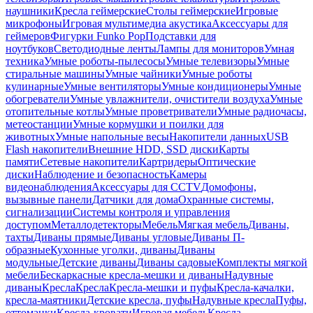
наушники
Кресла геймерские
Столы геймерские
Игровые
микрофоны
Игровая мультимедиа акустика
Аксессуары для
геймеров
Фигурки Funko Pop
Подставки для
ноутбуков
Светодиодные ленты
Лампы для мониторов
Умная
техника
Умные роботы-пылесосы
Умные телевизоры
Умные
стиральные машины
Умные чайники
Умные роботы
кулинарные
Умные вентиляторы
Умные кондиционеры
Умные
обогреватели
Умные увлажнители, очистители воздуха
Умные
отопительные котлы
Умные проветриватели
Умные радиочасы,
метеостанции
Умные кормушки и поилки для
животных
Умные напольные весы
Накопители данных
USB
Flash накопители
Внешние HDD, SSD диски
Карты
памяти
Сетевые накопители
Картридеры
Оптические
диски
Наблюдение и безопасность
Камеры
видеонаблюдения
Аксессуары для CCTV
Домофоны,
вызывные панели
Датчики для дома
Охранные системы,
сигнализации
Системы контроля и управления
доступом
Металлодетекторы
Мебель
Мягкая мебель
Диваны,
тахты
Диваны прямые
Диваны угловые
Диваны П-
образные
Кухонные уголки, диваны
Диваны
модульные
Детские диваны
Диваны садовые
Комплекты мягкой
мебели
Бескаркасные кресла-мешки и диваны
Надувные
диваны
Кресла
Кресла
Кресла-мешки и пуфы
Кресла-качалки,
кресла-маятники
Детские кресла, пуфы
Надувные кресла
Пуфы,
оттоманки
Кресла-кровати
Игровая мебель
Кресла