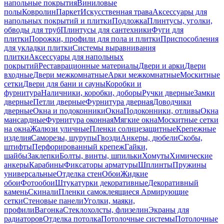
напольные покрытия
Виниловые
полы
Ковролин
Паркет
Искусственная трава
Аксессуары для
напольных покрытий и плитки
Подложка
Плинтусы, уголки,
обводы для труб
Плинтусы для сантехники
Фуги для
плитки
Порожки, профили для пола и плитки
Приспособления
для укладки плитки
Системы выравнивания
плитки
Аксессуары для напольных
покрытий
Реставрационные материалы
Двери и арки
Двери
входные
Двери межкомнатные
Арки межкомнатные
Москитные
сетки
Двери для бани и сауны
Коробки и
фурнитура
Наличники, коробки, доборы
Ручки дверные
Замки
дверные
Петли дверные
Фурнитура дверная
Доводчики
дверные
Окна и подоконники
Окна
Подоконники, отливы
Окна
мансардные
Фурнитура оконная
Мягкие окна
Москитные сетки
на окна
Жалюзи уличные
Пленки солнцезащитные
Крепежные
изделия
Саморезы, шурупы
Гвозди
Анкеры, дюбели
Скобы,
штифты
Перфорированный крепеж
Гайки,
шайбы
Заклепки
Болты, винты, шпильки
Хомуты
Химические
анкеры
Карабины
Фиксаторы арматуры
Шплинты
Пружины
универсальные
Отделка стен
Обои
Жидкие
обои
Фотообои
Штукатурки декоративные
Декоративный
камень
Скинали
Пленки самоклеящиеся
Армирующие
сетки
Стеновые панели
Уголки, маяки,
профили
Вагонка
Стеклохолсты, флизелин
Экраны для
радиаторов
Отделка потолка
Потолочные системы
Потолочные