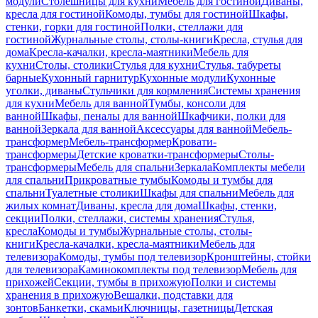
модули
Столешницы для кухни
Мебель для гостиной
Диваны,
кресла для гостиной
Комоды, тумбы для гостиной
Шкафы,
стенки, горки для гостиной
Полки, стеллажи для
гостиной
Журнальные столы, столы-книги
Кресла, стулья для
дома
Кресла-качалки, кресла-маятники
Мебель для
кухни
Столы, столики
Стулья для кухни
Стулья, табуреты
барные
Кухонный гарнитур
Кухонные модули
Кухонные
уголки, диваны
Стульчики для кормления
Системы хранения
для кухни
Мебель для ванной
Тумбы, консоли для
ванной
Шкафы, пеналы для ванной
Шкафчики, полки для
ванной
Зеркала для ванной
Аксессуары для ванной
Мебель-
трансформер
Мебель-трансформер
Кровати-
трансформеры
Детские кроватки-трансформеры
Столы-
трансформеры
Мебель для спальни
Зеркала
Комплекты мебели
для спальни
Прикроватные тумбы
Комоды и тумбы для
спальни
Туалетные столики
Шкафы для спальни
Мебель для
жилых комнат
Диваны, кресла для дома
Шкафы, стенки,
секции
Полки, стеллажи, системы хранения
Стулья,
кресла
Комоды и тумбы
Журнальные столы, столы-
книги
Кресла-качалки, кресла-маятники
Мебель для
телевизора
Комоды, тумбы под телевизор
Кронштейны, стойки
для телевизора
Каминокомплекты под телевизор
Мебель для
прихожей
Секции, тумбы в прихожую
Полки и системы
хранения в прихожую
Вешалки, подставки для
зонтов
Банкетки, скамьи
Ключницы, газетницы
Детская