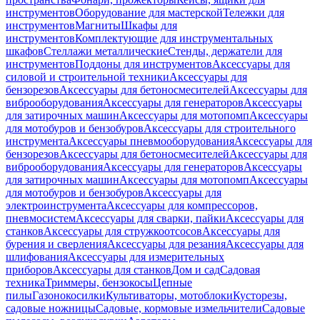
инструментов
Оборудование для мастерской
Тележки для
инструментов
Магниты
Шкафы для
инструментов
Комплектующие для инструментальных
шкафов
Стеллажи металлические
Стенды, держатели для
инструментов
Поддоны для инструментов
Аксессуары для
силовой и строительной техники
Аксессуары для
бензорезов
Аксессуары для бетоносмесителей
Аксессуары для
виброоборудования
Аксессуары для генераторов
Аксессуары
для затирочных машин
Аксессуары для мотопомп
Аксессуары
для мотобуров и бензобуров
Аксессуары для строительного
инструмента
Аксессуары пневмооборудования
Аксессуары для
бензорезов
Аксессуары для бетоносмесителей
Аксессуары для
виброоборудования
Аксессуары для генераторов
Аксессуары
для затирочных машин
Аксессуары для мотопомп
Аксессуары
для мотобуров и бензобуров
Аксессуары для
электроинструмента
Аксессуары для компрессоров,
пневмосистем
Аксессуары для сварки, пайки
Аксессуары для
станков
Аксессуары для стружкоотсосов
Аксессуары для
бурения и сверления
Аксессуары для резания
Аксессуары для
шлифования
Аксессуары для измерительных
приборов
Аксессуары для станков
Дом и сад
Садовая
техника
Триммеры, бензокосы
Цепные
пилы
Газонокосилки
Культиваторы, мотоблоки
Кусторезы,
садовые ножницы
Садовые, кормовые измельчители
Садовые