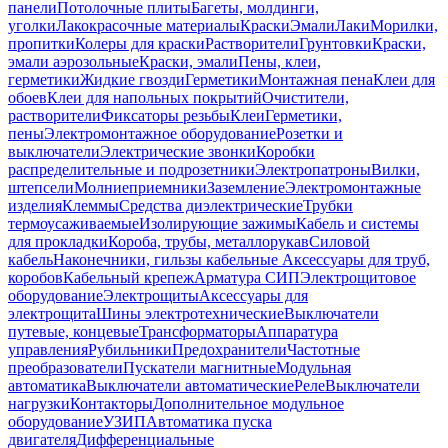
панели
Потолочные плиты
Багеты, молдинги,
уголки
Лакокрасочные материалы
Краски
Эмали
Лаки
Морилки,
пропитки
Колеры для краски
Растворители
Грунтовки
Краски,
эмали аэрозольные
Краски, эмали
Пены, клеи,
герметики
Жидкие гвозди
Герметики
Монтажная пена
Клеи для
обоев
Клеи для напольных покрытий
Очистители,
растворители
Фиксаторы резьбы
Клеи
Герметики,
пены
Электромонтажное оборудование
Розетки и
выключатели
Электрические звонки
Коробки
распределительные и подрозетники
Электропатроны
Вилки,
штепсели
Молниеприемники
Заземление
Электромонтажные
изделия
Клеммы
Средства диэлектрические
Трубки
термоусаживаемые
Изолирующие зажимы
Кабель и системы
для прокладки
Короба, трубы, металлорукав
Силовой
кабель
Наконечники, гильзы кабельные
Аксессуары для труб,
коробов
Кабельный крепеж
Арматура СИП
Электрощитовое
оборудование
Электрощиты
Аксессуары для
электрощита
Шины электротехнические
Выключатели
путевые, концевые
Трансформаторы
Аппаратура
управления
Рубильники
Предохранители
Частотные
преобразователи
Пускатели магнитные
Модульная
автоматика
Выключатели автоматические
Реле
Выключатели
нагрузки
Контакторы
Дополнительное модульное
оборудование
УЗИП
Автоматика пуска
двигателя
Дифференциальные