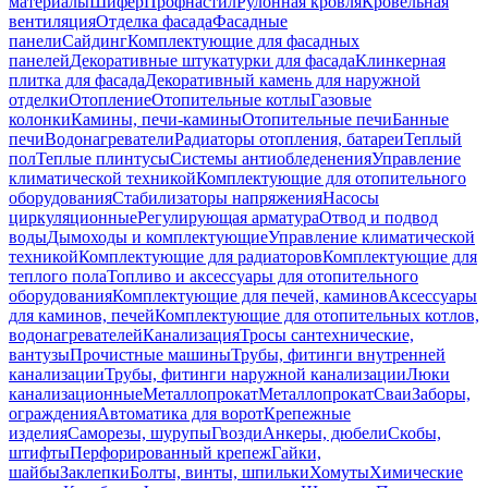
материалы
Шифер
Профнастил
Рулонная кровля
Кровельная
вентиляция
Отделка фасада
Фасадные
панели
Сайдинг
Комплектующие для фасадных
панелей
Декоративные штукатурки для фасада
Клинкерная
плитка для фасада
Декоративный камень для наружной
отделки
Отопление
Отопительные котлы
Газовые
колонки
Камины, печи-камины
Отопительные печи
Банные
печи
Водонагреватели
Радиаторы отопления, батареи
Теплый
пол
Теплые плинтусы
Системы антиобледенения
Управление
климатической техникой
Комплектующие для отопительного
оборудования
Стабилизаторы напряжения
Насосы
циркуляционные
Регулирующая арматура
Отвод и подвод
воды
Дымоходы и комплектующие
Управление климатической
техникой
Комплектующие для радиаторов
Комплектующие для
теплого пола
Топливо и аксессуары для отопительного
оборудования
Комплектующие для печей, каминов
Аксессуары
для каминов, печей
Комплектующие для отопительных котлов,
водонагревателей
Канализация
Тросы сантехнические,
вантузы
Прочистные машины
Трубы, фитинги внутренней
канализации
Трубы, фитинги наружной канализации
Люки
канализационные
Металлопрокат
Металлопрокат
Сваи
Заборы,
ограждения
Автоматика для ворот
Крепежные
изделия
Саморезы, шурупы
Гвозди
Анкеры, дюбели
Скобы,
штифты
Перфорированный крепеж
Гайки,
шайбы
Заклепки
Болты, винты, шпильки
Хомуты
Химические