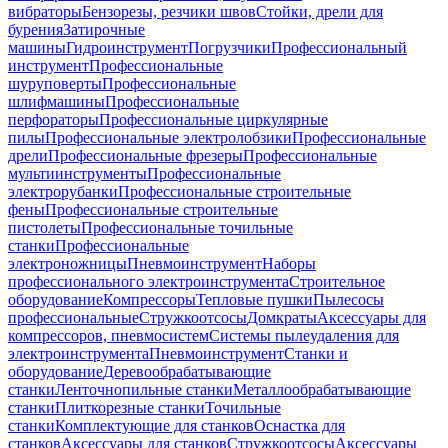
вибраторы
Бензорезы, резчики швов
Стойки, дрели для
бурения
Затирочные
машины
Гидроинструмент
Погрузчики
Профессиональный
инструмент
Профессиональные
шуруповерты
Профессиональные
шлифмашины
Профессиональные
перфораторы
Профессиональные циркулярные
пилы
Профессиональные электролобзики
Профессиональные
дрели
Профессиональные фрезеры
Профессиональные
мультиинструменты
Профессиональные
электрорубанки
Профессиональные строительные
фены
Профессиональные строительные
пистолеты
Профессиональные точильные
станки
Профессиональные
электроножницы
Пневмоинструмент
Наборы
профессионального электроинструмента
Строительное
оборудование
Компрессоры
Тепловые пушки
Пылесосы
профессиональные
Стружкоотсосы
Домкраты
Аксессуары для
компрессоров, пневмосистем
Системы пылеудаления для
электроинструмента
Пневмоинструмент
Станки и
оборудование
Деревообрабатывающие
станки
Ленточнопильные станки
Металлообрабатывающие
станки
Плиткорезные станки
Точильные
станки
Комплектующие для станков
Оснастка для
станков
Аксессуары для станков
Стружкоотсосы
Аксессуары