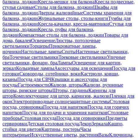
балкона, лоджии
Кресла-мешки для балкона
Кресла подвесные,
стулья садовые
Столы для балкона, лоджии
Шкафы для
балкона, лоджии
Дверцы жалюзийные
Системы хранения для
балкона, лоджии
Журнальные столы, столы-книги
Тумбы для
балкона, лоджии
Кресла-качалки, кресла-маятники
Стулья для
балкона, лоджии
Кресла, пуфы для балкона,
лоджии
Компактные столы для балкона, лоджии
Товары для
дома, бакалея
Освещение
Люстры, потолочные
светильники
Торшеры
Прикроватные лампы,
ночники
Настольные лампы
Споты
Настенные светильники,
бра
Точечные светильники
Трековые светильники
Уличные
светильники, фонари, бра
Лампы
Освещение для картин,
зеркал
Кольцевые лампы
Аксессуары для освещения
Посуда для
готовки
Сковороды, сотейники, воки
Кастрюли, ковши,
казаны
Посуда для СВЧ
Крышки и аксессуары для
посуды
Гастроемкости
Жалюзи, шторы
Жалюзи, рулонные
шторы, римские шторы
Шторы, гардины
Карнизы для
штор
Комплектующие для штор, карнизов, жалюзи
Пленки для
окон
Электроприводные солнцезащитные системы
Столовая
посуда, сервировка
Посуда для напитков
Посуда для горячих
напитков
Посуда для подачи и хранения напитков
Столовые
приборы
Столовая посуда
Посуда для сервировки
Предметы
сервировки
Детская столовая посуда
Декор
Зеркала
Кашпо,
стойки для цветов
Картины, постеры
Часы
интерьерные
Искусственные цветы, растения
Вазы
Ключницы,