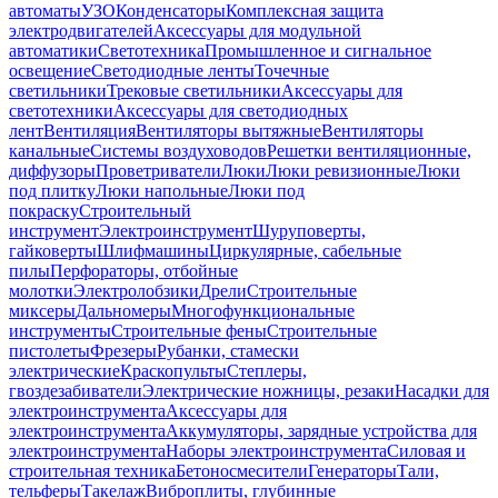
автоматы
УЗО
Конденсаторы
Комплексная защита
электродвигателей
Аксессуары для модульной
автоматики
Светотехника
Промышленное и сигнальное
освещение
Светодиодные ленты
Точечные
светильники
Трековые светильники
Аксессуары для
светотехники
Аксессуары для светодиодных
лент
Вентиляция
Вентиляторы вытяжные
Вентиляторы
канальные
Системы воздуховодов
Решетки вентиляционные,
диффузоры
Проветриватели
Люки
Люки ревизионные
Люки
под плитку
Люки напольные
Люки под
покраску
Строительный
инструмент
Электроинструмент
Шуруповерты,
гайковерты
Шлифмашины
Циркулярные, сабельные
пилы
Перфораторы, отбойные
молотки
Электролобзики
Дрели
Строительные
миксеры
Дальномеры
Многофункциональные
инструменты
Строительные фены
Строительные
пистолеты
Фрезеры
Рубанки, стамески
электрические
Краскопульты
Степлеры,
гвоздезабиватели
Электрические ножницы, резаки
Насадки для
электроинструмента
Аксессуары для
электроинструмента
Аккумуляторы, зарядные устройства для
электроинструмента
Наборы электроинструмента
Силовая и
строительная техника
Бетоносмесители
Генераторы
Тали,
тельферы
Такелаж
Виброплиты, глубинные