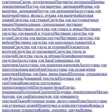
газетницы
Свечи, подсвечники
Предметы интерьера
Ширмы
декоративные
Посуда для выпечки, запекания
Формы для
выпечки, запекания
Посуда для запекания
Аксессуары для
выпечки
Бумага, фольга, рукава для выпечки
Бытовая
химия
Средства для стирки
Средства для посудомоечных
машин
Универсальные, специальные чистящие
средства
Чистящие средства для стекол и зеркал
Чистящие
средства для ванной и туалета
Чистящие средства для
кухни
Средства для мытья посуды
Чистящие средства для
мебели
Чистящие средства для напольных покрытий и
ковров
Средства для ухода за техникой
Освежители
воздуха
Средства от насекомых
Средства ухода за
одеждой
Средства ухода за обувью
Дезинфицирующие
средства
Аксессуары для бара
Сервировка для
напитков
Аксессуары для хранения напитков
Аксессуары для
приготовления коктейлей
Аксессуары для охлаждения
напитков
Наборы для бара, мини-бары
Штопоры, открывалки
для бутылок
Домашний текстиль
Подушки для
сна
Одеяла
Комплекты постельных
принадлежностей
Постельное белье
Пледы,
покрывала
Полотенца
Скатерти
Подушки декоративные
Маски,
беруши для сна
Наполнители для домашнего
текстиля
Ткани
Кухонные ножи, аксессуары
Ножи
Аксессуары
для кухонных ножей
Ножеточки и комплектующие
Ковры и
напольные покрытия
Ковры, циновки, шкуры
Ковры,