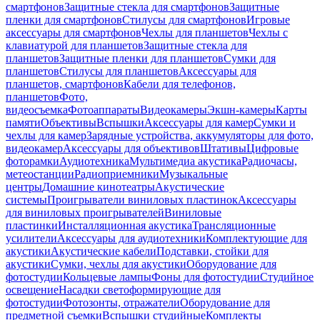
смартфонов
Защитные стекла для смартфонов
Защитные
пленки для смартфонов
Стилусы для смартфонов
Игровые
аксессуары для смартфонов
Чехлы для планшетов
Чехлы с
клавиатурой для планшетов
Защитные стекла для
планшетов
Защитные пленки для планшетов
Сумки для
планшетов
Стилусы для планшетов
Аксессуары для
планшетов, смартфонов
Кабели для телефонов,
планшетов
Фото,
видеосъемка
Фотоаппараты
Видеокамеры
Экшн-камеры
Карты
памяти
Объективы
Вспышки
Аксессуары для камер
Сумки и
чехлы для камер
Зарядные устройства, аккумуляторы для фото,
видеокамер
Аксессуары для объективов
Штативы
Цифровые
фоторамки
Аудиотехника
Мультимедиа акустика
Радиочасы,
метеостанции
Радиоприемники
Музыкальные
центры
Домашние кинотеатры
Акустические
системы
Проигрыватели виниловых пластинок
Аксессуары
для виниловых проигрывателей
Виниловые
пластинки
Инсталляционная акустика
Трансляционные
усилители
Аксессуары для аудиотехники
Комплектующие для
акустики
Акустические кабели
Подставки, стойки для
акустики
Сумки, чехлы для акустики
Оборудование для
фотостудии
Кольцевые лампы
Фоны для фотостудии
Студийное
освещение
Насадки светоформирующие для
фотостудии
Фотозонты, отражатели
Оборудование для
предметной съемки
Вспышки студийные
Комплекты