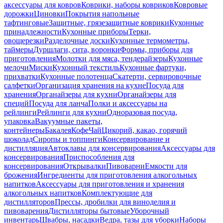
аксессуары для ковров
Коврики, наборы ковриков
Ковровые
дорожки
Циновки
Покрытия напольные
тафтинговые
Защитные, грязезащитные коврики
Кухонные
принадлежности
Кухонные приборы
Терки,
овощерезки
Разделочные доски
Кухонные термометры,
таймеры
Дуршлаги, сита, воронки
Формы, приборы для
приготовления
Молотки для мяса, тендерайзеры
Кухонные
мелочи
Миски
Кухонный текстиль
Кухонные фартуки,
прихватки
Кухонные полотенца
Скатерти, сервировочные
салфетки
Организация хранения на кухне
Посуда для
хранения
Органайзеры для кухни
Органайзеры для
специй
Посуда для ланча
Полки и аксессуары на
рейлинги
Рейлинги для кухни
Одноразовая посуда,
упаковка
Вакуумные пакеты,
контейнеры
Бакалея
Кофе
Чай
Цикорий, какао, горячий
шоколад
Сиропы и топпинги
Консервирование и
дистилляция
Автоклавы для консервирования
Аксессуары для
консервирования
Приспособления для
консервирования
Открывалки
Пивоварни
Емкости для
брожения
Ингредиенты для приготовления алкогольных
напитков
Аксессуары для приготовления и хранения
алкогольных напитков
Комплектующие для
дистилляторов
Прессы, дробилки для виноделия и
пивоварения
Дистилляторы бытовые
Уборочный
инвентарь
Швабры, насадки
Ведра, тазы для уборки
Наборы