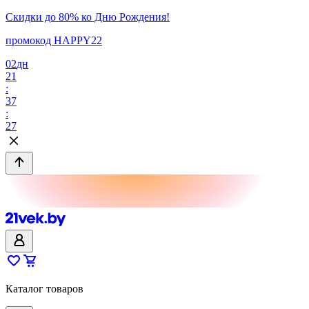
Скидки до 80% ко Дню Рождения!
промокод HAPPY22
02
дн
21
:
37
:
27
Каталог товаров