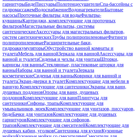
гарнитуры
Биде
Писсуары
Полотенцесушители
Спа-бассейны с
гидромассажем
Водоснабжение
Водонагреватели
Бытовые
насосы
Проточные фильтры для воды
Фильтры-
кувшины
Картриджи, комплектующие для проточных
фильтров
Магистральные фильтры, системы
сантехнические
Аксессуары для магистральных фильтров,
систем сантехнических
Трубы полипропиленовые
Фитинги
полипропиленовые
Расширительные баки,
гидроаккумуляторы
Обустройство ванной комнаты и
туалета
Мебель для ванной
Зеркала для ванной
Аксессуары для
ванной и туалета
Сиденья и чехлы для унитаза
Шторки,
карнизы для ванны
Стеклянные, пластиковые шторки для
ванны
Наборы для ванной и туалета
Зеркала
косметические
Сиденья для ванны
Коврики для ванной и
туалета
Экран-дверки в туалет
Комплектующие для мебели в
ванную
Комплектующие для сантехники
Экраны для ванн,
душевых поддонов
Опоры для ванн, душевых
поддонов
Комплектующие для ванн
Плинтусы для
сантехники
Сифоны, трапы
Комплектующие для
умывальников, моек
Комплектующие для унитазов, писсуаров,
биде
Бачки для унитазов
Комплектующие для душевых
гарнитуров
Комплектующие для сифонов,
трапов
Комплектующие для смесителей
Комплектующие для
душевых кабин, уголков
Сантехника для кухни
Кухонные
мойки
Кухонные мойки со смесителями
Смесители для