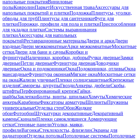
напольные покрытия
Виниловые
полы
Ковролин
Паркет
Искусственная трава
Аксессуары для
напольных покрытий и плитки
Подложка
Плинтусы, уголки,
обводы для труб
Плинтусы для сантехники
Фуги для
плитки
Порожки, профили для пола и плитки
Приспособления
для укладки плитки
Системы выравнивания
плитки
Аксессуары для напольных
покрытий
Реставрационные материалы
Двери и арки
Двери
входные
Двери межкомнатные
Арки межкомнатные
Москитные
сетки
Двери для бани и сауны
Коробки и
фурнитура
Наличники, коробки, доборы
Ручки дверные
Замки
дверные
Петли дверные
Фурнитура дверная
Доводчики
дверные
Окна и подоконники
Окна
Подоконники, отливы
Окна
мансардные
Фурнитура оконная
Мягкие окна
Москитные сетки
на окна
Жалюзи уличные
Пленки солнцезащитные
Крепежные
изделия
Саморезы, шурупы
Гвозди
Анкеры, дюбели
Скобы,
штифты
Перфорированный крепеж
Гайки,
шайбы
Заклепки
Болты, винты, шпильки
Хомуты
Химические
анкеры
Карабины
Фиксаторы арматуры
Шплинты
Пружины
универсальные
Отделка стен
Обои
Жидкие
обои
Фотообои
Штукатурки декоративные
Декоративный
камень
Скинали
Пленки самоклеящиеся
Армирующие
сетки
Стеновые панели
Уголки, маяки,
профили
Вагонка
Стеклохолсты, флизелин
Экраны для
радиаторов
Отделка потолка
Потолочные системы
Потолочные