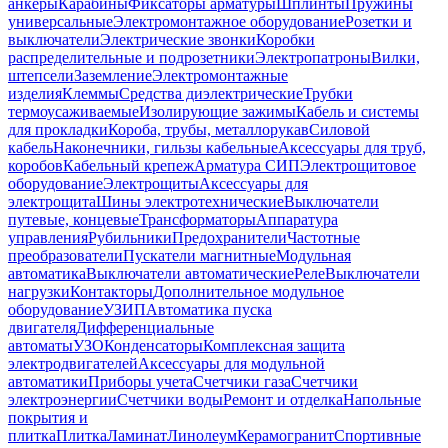
анкеры
Карабины
Фиксаторы арматуры
Шплинты
Пружины
универсальные
Электромонтажное оборудование
Розетки и
выключатели
Электрические звонки
Коробки
распределительные и подрозетники
Электропатроны
Вилки,
штепсели
Заземление
Электромонтажные
изделия
Клеммы
Средства диэлектрические
Трубки
термоусаживаемые
Изолирующие зажимы
Кабель и системы
для прокладки
Короба, трубы, металлорукав
Силовой
кабель
Наконечники, гильзы кабельные
Аксессуары для труб,
коробов
Кабельный крепеж
Арматура СИП
Электрощитовое
оборудование
Электрощиты
Аксессуары для
электрощита
Шины электротехнические
Выключатели
путевые, концевые
Трансформаторы
Аппаратура
управления
Рубильники
Предохранители
Частотные
преобразователи
Пускатели магнитные
Модульная
автоматика
Выключатели автоматические
Реле
Выключатели
нагрузки
Контакторы
Дополнительное модульное
оборудование
УЗИП
Автоматика пуска
двигателя
Дифференциальные
автоматы
УЗО
Конденсаторы
Комплексная защита
электродвигателей
Аксессуары для модульной
автоматики
Приборы учета
Счетчики газа
Счетчики
электроэнергии
Счетчики воды
Ремонт и отделка
Напольные
покрытия и
плитка
Плитка
Ламинат
Линолеум
Керамогранит
Спортивные