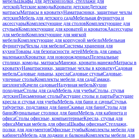
мебель
Шкафы для детской
Полки, стеллажи для
детской
Детские комоды
Кровати детские
Детские
матрасы
Матрасы в кроватку
Наматрасники, защитные чехлы
детские
Мебель для детского сада
Мебельная фурнитура и
аксессуары
Комплектующие для столов
Комплектующие для
стульев
Комплектующие для кроватей и кроваток
Аксессуары
для мебели
Комплектующие для мягкой
мебели
Комплектующие для корпусной мебели
Мебельная
фурнитура
Чехлы для мебели
Системы хранения для
кухни
Товары для безопасности детей
Мебель для самых
маленьких
Кроватки для новорожденных
Пеленальные
столики, комоды, матрасы
Манежи, кровати-манежи
Матрасы в
кроватку
Наматрасники, защитные чехлы в кроватку
Садовая
мебель
Садовые диваны, кресла
Садовые стулья
Садовые,
уличные столы
Комплекты мебели для сада
Гамаки,
шезлонги
Качели садовые
Надувная мебель
Кухни
походные
Столы для сада
Мебель для учебы
Столы, стулья
детские
Письменные столы
Растущие столы и парты
Растущие
кресла и стулья для учебы
Мебель для бани и сауны
Стулья,
табуретки, подставки для бани
Скамьи для бани
Столы для
бани
Журнальные столики для бани
Мебель для кабинета и
офиса
Столы офисные, компьютерные
Кресла, стулья для
офиса
Мягкая мебель для офиса
Шкафы офисные
Стеллажи,
полки для документов
Офисные тумбы
Комплекты мебели для
кабинета
Мебель для лоджии и балкона
Комплекты мебели для