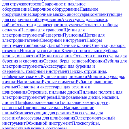
для стружкоотсосов
Сварочное и паяльное
оборудование
Сварочное оборудование
Паяльное
оборудование
Сварочные маски, аксессуары
Комплектующие
для сварочного оборудования
Аксессуары для сварки,
пайки
Оснастка для электроинструмента
Оснастка, наборы
оснастки
Насадки для граверов
Щетки для
электроинструмента
Развертки
Пуансоны
Щетки для
электродвигателей
Слесарный инструмент
Наборы
инструментов
Головки, биты
Гаечные ключи
Отвертки, наборы
отверток
Ножницы слесарные
Клещи строительные
Зубила,
керны, выколотки
Щетки слесарные
Оснастка и аксессуары для
бурения и сверления
Сверла, буры, зенкеры
Коронки
Зубила для
электроинструмента
Аксессуары для бурения и
сверления
Столярный инструмент
Тиски, струбцины,
гейферные зажимы
Ручные пилы, ножовки
Молотки, кувалды,
киянки
Напильники
Ручные стамески
Рубанки, рашпили
ручные
Оснастка и аксессуары для резания и
шлифования
Отрезные, пильные диски
Пильные полотна для
электроинструмента
Фрезы
Шлифовальные диски, насадки,
листы
Шлифовальные чашки
Точильные камни, круги,
сегменты
Полировальные валы
Направляющие
шины
Комплектующие для резания
Аксессуары для
резания
Аксессуары для шлифования
Электромонтажный
инструмент
Обжимной инструмент
Плоскогубцы,
круглогубцы
Кусачки, болторезы,