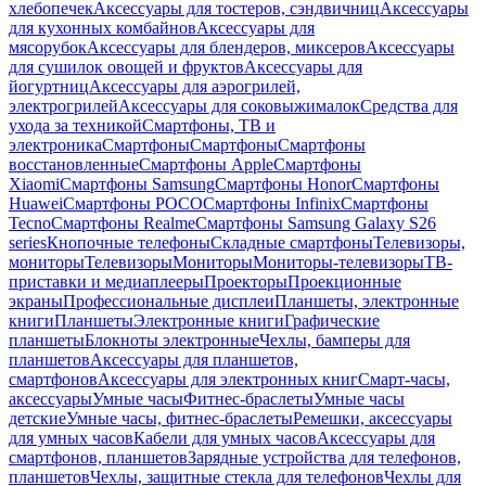
хлебопечек
Аксессуары для тостеров, сэндвичниц
Аксессуары
для кухонных комбайнов
Аксессуары для
мясорубок
Аксессуары для блендеров, миксеров
Аксессуары
для сушилок овощей и фруктов
Аксессуары для
йогуртниц
Аксессуары для аэрогрилей,
электрогрилей
Аксессуары для соковыжималок
Средства для
ухода за техникой
Смартфоны, ТВ и
электроника
Смартфоны
Смартфоны
Смартфоны
восстановленные
Смартфоны Apple
Смартфоны
Xiaomi
Смартфоны Samsung
Смартфоны Honor
Смартфоны
Huawei
Смартфоны POCO
Смартфоны Infinix
Смартфоны
Tecno
Смартфоны Realme
Смартфоны Samsung Galaxy S26
series
Кнопочные телефоны
Складные смартфоны
Телевизоры,
мониторы
Телевизоры
Мониторы
Мониторы-телевизоры
ТВ-
приставки и медиаплееры
Проекторы
Проекционные
экраны
Профессиональные дисплеи
Планшеты, электронные
книги
Планшеты
Электронные книги
Графические
планшеты
Блокноты электронные
Чехлы, бамперы для
планшетов
Аксессуары для планшетов,
смартфонов
Аксессуары для электронных книг
Смарт-часы,
аксессуары
Умные часы
Фитнес-браслеты
Умные часы
детские
Умные часы, фитнес-браслеты
Ремешки, аксессуары
для умных часов
Кабели для умных часов
Аксессуары для
смартфонов, планшетов
Зарядные устройства для телефонов,
планшетов
Чехлы, защитные стекла для телефонов
Чехлы для