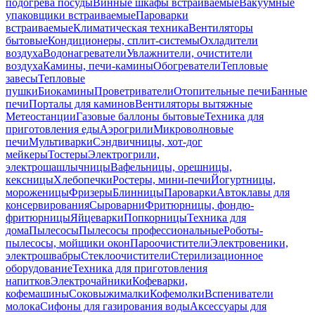
подогрева посуды
Винные шкафы встраиваемые
Вакуумные
упаковщики встраиваемые
Пароварки
встраиваемые
Климатическая техника
Вентиляторы
бытовые
Кондиционеры, сплит-системы
Охладители
воздуха
Водонагреватели
Увлажнители, очистители
воздуха
Камины, печи-камины
Обогреватели
Тепловые
завесы
Тепловые
пушки
Биокамины
Проветриватели
Отопительные печи
Банные
печи
Порталы для каминов
Вентиляторы вытяжные
Метеостанции
Газовые баллоны бытовые
Техника для
приготовления еды
Аэрогрили
Микроволновые
печи
Мультиварки
Сэндвичницы, хот-дог
мейкеры
Тостеры
Электрогрили,
электрошашлычницы
Вафельницы, орешницы,
кексницы
Хлебопечки
Ростеры, мини-печи
Йогуртницы,
мороженицы
Фризеры
Блинницы
Пароварки
Автоклавы для
консервирования
Сыроварни
Фритюрницы, фондю-
фритюрницы
Яйцеварки
Попкорницы
Техника для
дома
Пылесосы
Пылесосы профессиональные
Роботы-
пылесосы, мойщики окон
Пароочистители
Электровеники,
электрошвабры
Стеклоочистители
Стерилизационное
оборудование
Техника для приготовления
напитков
Электрочайники
Кофеварки,
кофемашины
Соковыжималки
Кофемолки
Вспениватели
молока
Сифоны для газирования воды
Аксессуары для