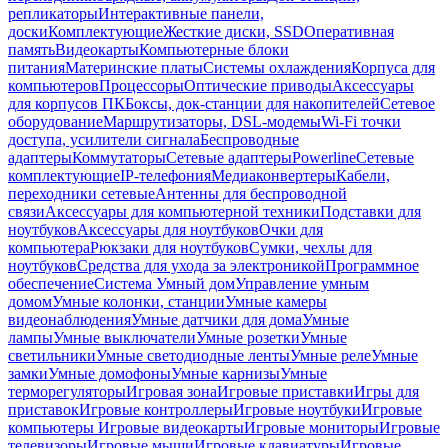
репликаторы
Интерактивные панели,
доски
Комплектующие
Жесткие диски, SSD
Оперативная
память
Видеокарты
Компьютерные блоки
питания
Материнские платы
Системы охлаждения
Корпуса для
компьютеров
Процессоры
Оптические приводы
Аксессуары
для корпусов ПК
Боксы, док-станции для накопителей
Сетевое
оборудование
Маршрутизаторы, DSL-модемы
Wi-Fi точки
доступа, усилители сигнала
Беспроводные
адаптеры
Коммутаторы
Сетевые адаптеры
Powerline
Сетевые
комплектующие
IP-телефония
Медиаконвертеры
Кабели,
переходники сетевые
Антенны для беспроводной
связи
Аксессуары для компьютерной техники
Подставки для
ноутбуков
Аксессуары для ноутбуков
Очки для
компьютера
Рюкзаки для ноутбуков
Сумки, чехлы для
ноутбуков
Средства для ухода за электроникой
Программное
обеспечение
Система Умный дом
Управление умным
домом
Умные колонки, станции
Умные камеры
видеонаблюдения
Умные датчики для дома
Умные
лампы
Умные выключатели
Умные розетки
Умные
светильники
Умные светодиодные ленты
Умные реле
Умные
замки
Умные домофоны
Умные карнизы
Умные
терморегуляторы
Игровая зона
Игровые приставки
Игры для
приставок
Игровые контроллеры
Игровые ноутбуки
Игровые
компьютеры
Игровые видеокарты
Игровые мониторы
Игровые
телевизоры
Игровые мыши
Игровые клавиатуры
Игровые