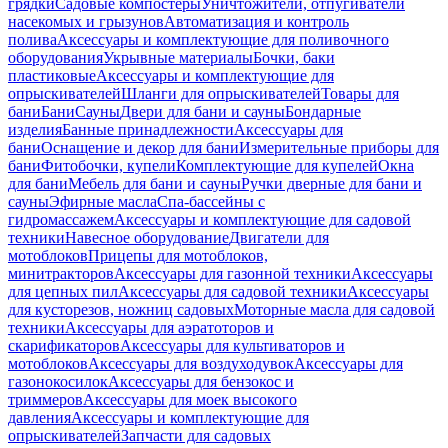
грядки
Садовые компостеры
Уничтожители, отпугиватели
насекомых и грызунов
Автоматизация и контроль
полива
Аксессуары и комплектующие для поливочного
оборудования
Укрывные материалы
Бочки, баки
пластиковые
Аксессуары и комплектующие для
опрыскивателей
Шланги для опрыскивателей
Товары для
бани
Бани
Сауны
Двери для бани и сауны
Бондарные
изделия
Банные принадлежности
Аксессуары для
бани
Оснащение и декор для бани
Измерительные приборы для
бани
Фитобочки, купели
Комплектующие для купелей
Окна
для бани
Мебель для бани и сауны
Ручки дверные для бани и
сауны
Эфирные масла
Спа-бассейны с
гидромассажем
Аксессуары и комплектующие для садовой
техники
Навесное оборудование
Двигатели для
мотоблоков
Прицепы для мотоблоков,
минитракторов
Аксессуары для газонной техники
Аксессуары
для цепных пил
Аксессуары для садовой техники
Аксессуары
для кусторезов, ножниц садовых
Моторные масла для садовой
техники
Аксессуары для аэратоторов и
скарификаторов
Аксессуары для культиваторов и
мотоблоков
Аксессуары для воздуходувок
Аксессуары для
газонокосилок
Аксессуары для бензокос и
триммеров
Аксессуары для моек высокого
давления
Аксессуары и комплектующие для
опрыскивателей
Запчасти для садовых