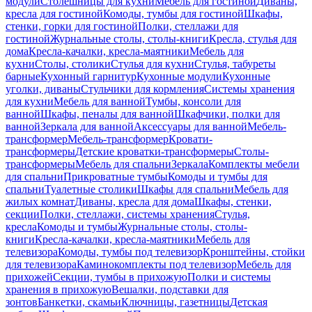
модули
Столешницы для кухни
Мебель для гостиной
Диваны,
кресла для гостиной
Комоды, тумбы для гостиной
Шкафы,
стенки, горки для гостиной
Полки, стеллажи для
гостиной
Журнальные столы, столы-книги
Кресла, стулья для
дома
Кресла-качалки, кресла-маятники
Мебель для
кухни
Столы, столики
Стулья для кухни
Стулья, табуреты
барные
Кухонный гарнитур
Кухонные модули
Кухонные
уголки, диваны
Стульчики для кормления
Системы хранения
для кухни
Мебель для ванной
Тумбы, консоли для
ванной
Шкафы, пеналы для ванной
Шкафчики, полки для
ванной
Зеркала для ванной
Аксессуары для ванной
Мебель-
трансформер
Мебель-трансформер
Кровати-
трансформеры
Детские кроватки-трансформеры
Столы-
трансформеры
Мебель для спальни
Зеркала
Комплекты мебели
для спальни
Прикроватные тумбы
Комоды и тумбы для
спальни
Туалетные столики
Шкафы для спальни
Мебель для
жилых комнат
Диваны, кресла для дома
Шкафы, стенки,
секции
Полки, стеллажи, системы хранения
Стулья,
кресла
Комоды и тумбы
Журнальные столы, столы-
книги
Кресла-качалки, кресла-маятники
Мебель для
телевизора
Комоды, тумбы под телевизор
Кронштейны, стойки
для телевизора
Каминокомплекты под телевизор
Мебель для
прихожей
Секции, тумбы в прихожую
Полки и системы
хранения в прихожую
Вешалки, подставки для
зонтов
Банкетки, скамьи
Ключницы, газетницы
Детская