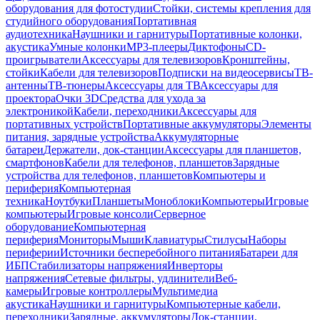
оборудования для фотостудии
Стойки, системы крепления для
студийного оборудования
Портативная
аудиотехника
Наушники и гарнитуры
Портативные колонки,
акустика
Умные колонки
MP3-плееры
Диктофоны
CD-
проигрыватели
Аксессуары для телевизоров
Кронштейны,
стойки
Кабели для телевизоров
Подписки на видеосервисы
ТВ-
антенны
ТВ-тюнеры
Аксессуары для ТВ
Аксессуары для
проектора
Очки 3D
Средства для ухода за
электроникой
Кабели, переходники
Аксессуары для
портативных устройств
Портативные аккумуляторы
Элементы
питания, зарядные устройства
Аккумуляторные
батареи
Держатели, док-станции
Аксессуары для планшетов,
смартфонов
Кабели для телефонов, планшетов
Зарядные
устройства для телефонов, планшетов
Компьютеры и
периферия
Компьютерная
техника
Ноутбуки
Планшеты
Моноблоки
Компьютеры
Игровые
компьютеры
Игровые консоли
Серверное
оборудование
Компьютерная
периферия
Мониторы
Мыши
Клавиатуры
Стилусы
Наборы
периферии
Источники бесперебойного питания
Батареи для
ИБП
Стабилизаторы напряжения
Инверторы
напряжения
Сетевые фильтры, удлинители
Веб-
камеры
Игровые контроллеры
Мультимедиа
акустика
Наушники и гарнитуры
Компьютерные кабели,
переходники
Зарядные, аккумуляторы
Док-станции,