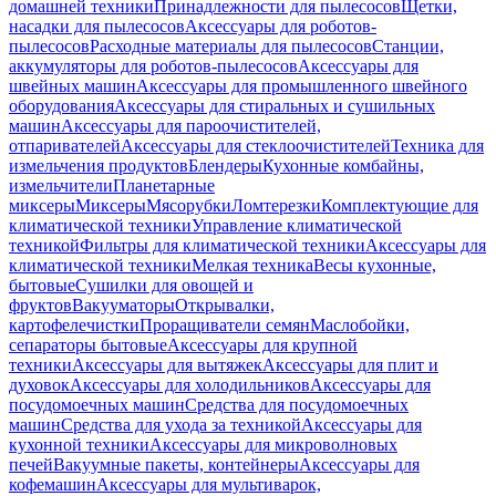
домашней техники
Принадлежности для пылесосов
Щетки,
насадки для пылесосов
Аксессуары для роботов-
пылесосов
Расходные материалы для пылесосов
Станции,
аккумуляторы для роботов-пылесосов
Аксессуары для
швейных машин
Аксессуары для промышленного швейного
оборудования
Аксессуары для стиральных и сушильных
машин
Аксессуары для пароочистителей,
отпаривателей
Аксессуары для стеклоочистителей
Техника для
измельчения продуктов
Блендеры
Кухонные комбайны,
измельчители
Планетарные
миксеры
Миксеры
Мясорубки
Ломтерезки
Комплектующие для
климатической техники
Управление климатической
техникой
Фильтры для климатической техники
Аксессуары для
климатической техники
Мелкая техника
Весы кухонные,
бытовые
Сушилки для овощей и
фруктов
Вакууматоры
Открывалки,
картофелечистки
Проращиватели семян
Маслобойки,
сепараторы бытовые
Аксессуары для крупной
техники
Аксессуары для вытяжек
Аксессуары для плит и
духовок
Аксессуары для холодильников
Аксессуары для
посудомоечных машин
Средства для посудомоечных
машин
Средства для ухода за техникой
Аксессуары для
кухонной техники
Аксессуары для микроволновых
печей
Вакуумные пакеты, контейнеры
Аксессуары для
кофемашин
Аксессуары для мультиварок,