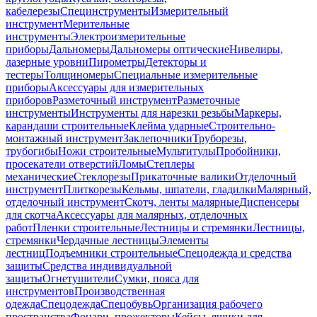
кабелерезы
Специнструменты
Измерительный
инструмент
Мерительные
инструменты
Электроизмерительные
приборы
Дальномеры
Дальномеры оптические
Нивелиры,
лазерные уровни
Пирометры
Детекторы и
тестеры
Толщиномеры
Специальные измерительные
приборы
Аксессуары для измерительных
приборов
Разметочный инструмент
Разметочные
инструменты
Инструменты для нарезки резьбы
Маркеры,
карандаши строительные
Клейма ударные
Строительно-
монтажный инструмент
Заклепочники
Труборезы,
трубогибы
Ножи строительные
Мультитулы
Пробойники,
просекатели отверстий
Ломы
Степлеры
механические
Стеклорезы
Прикаточные валики
Отделочный
инструмент
Плиткорезы
Кельмы, шпатели, гладилки
Малярный,
отделочный инструмент
Скотч, ленты малярные
Диспенсеры
для скотча
Аксессуары для малярных, отделочных
работ
Пленки строительные
Лестницы и стремянки
Лестницы,
стремянки
Чердачные лестницы
Элементы
лестниц
Подъемники строительные
Спецодежда и средства
защиты
Средства индивидуальной
защиты
Огнетушители
Сумки, пояса для
инструментов
Производственная
одежда
Спецодежда
Спецобувь
Организация рабочего
пространства
Фонари, прожекторы
Кейсы, ящики для