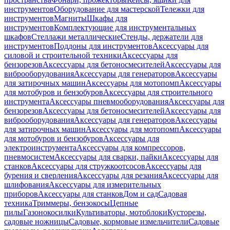
инструментов
Оборудование для мастерской
Тележки для
инструментов
Магниты
Шкафы для
инструментов
Комплектующие для инструментальных
шкафов
Стеллажи металлические
Стенды, держатели для
инструментов
Поддоны для инструментов
Аксессуары для
силовой и строительной техники
Аксессуары для
бензорезов
Аксессуары для бетоносмесителей
Аксессуары для
виброоборудования
Аксессуары для генераторов
Аксессуары
для затирочных машин
Аксессуары для мотопомп
Аксессуары
для мотобуров и бензобуров
Аксессуары для строительного
инструмента
Аксессуары пневмооборудования
Аксессуары для
бензорезов
Аксессуары для бетоносмесителей
Аксессуары для
виброоборудования
Аксессуары для генераторов
Аксессуары
для затирочных машин
Аксессуары для мотопомп
Аксессуары
для мотобуров и бензобуров
Аксессуары для
электроинструмента
Аксессуары для компрессоров,
пневмосистем
Аксессуары для сварки, пайки
Аксессуары для
станков
Аксессуары для стружкоотсосов
Аксессуары для
бурения и сверления
Аксессуары для резания
Аксессуары для
шлифования
Аксессуары для измерительных
приборов
Аксессуары для станков
Дом и сад
Садовая
техника
Триммеры, бензокосы
Цепные
пилы
Газонокосилки
Культиваторы, мотоблоки
Кусторезы,
садовые ножницы
Садовые, кормовые измельчители
Садовые