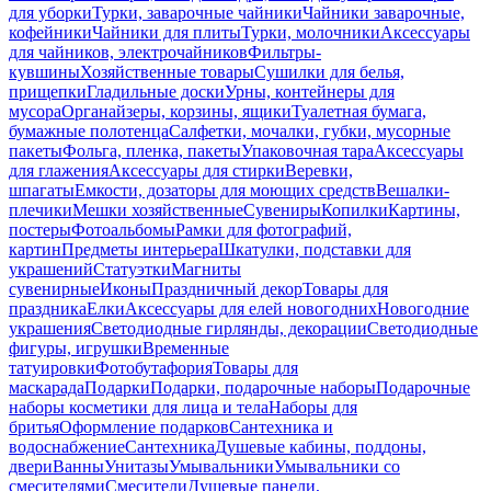
для уборки
Турки, заварочные чайники
Чайники заварочные,
кофейники
Чайники для плиты
Турки, молочники
Аксессуары
для чайников, электрочайников
Фильтры-
кувшины
Хозяйственные товары
Сушилки для белья,
прищепки
Гладильные доски
Урны, контейнеры для
мусора
Органайзеры, корзины, ящики
Туалетная бумага,
бумажные полотенца
Салфетки, мочалки, губки, мусорные
пакеты
Фольга, пленка, пакеты
Упаковочная тара
Аксессуары
для глажения
Аксессуары для стирки
Веревки,
шпагаты
Емкости, дозаторы для моющих средств
Вешалки-
плечики
Мешки хозяйственные
Сувениры
Копилки
Картины,
постеры
Фотоальбомы
Рамки для фотографий,
картин
Предметы интерьера
Шкатулки, подставки для
украшений
Статуэтки
Магниты
сувенирные
Иконы
Праздничный декор
Товары для
праздника
Елки
Аксессуары для елей новогодних
Новогодние
украшения
Светодиодные гирлянды, декорации
Светодиодные
фигуры, игрушки
Временные
татуировки
Фотобутафория
Товары для
маскарада
Подарки
Подарки, подарочные наборы
Подарочные
наборы косметики для лица и тела
Наборы для
бритья
Оформление подарков
Сантехника и
водоснабжение
Сантехника
Душевые кабины, поддоны,
двери
Ванны
Унитазы
Умывальники
Умывальники со
смесителями
Смесители
Душевые панели,