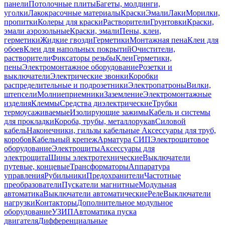
панели
Потолочные плиты
Багеты, молдинги,
уголки
Лакокрасочные материалы
Краски
Эмали
Лаки
Морилки,
пропитки
Колеры для краски
Растворители
Грунтовки
Краски,
эмали аэрозольные
Краски, эмали
Пены, клеи,
герметики
Жидкие гвозди
Герметики
Монтажная пена
Клеи для
обоев
Клеи для напольных покрытий
Очистители,
растворители
Фиксаторы резьбы
Клеи
Герметики,
пены
Электромонтажное оборудование
Розетки и
выключатели
Электрические звонки
Коробки
распределительные и подрозетники
Электропатроны
Вилки,
штепсели
Молниеприемники
Заземление
Электромонтажные
изделия
Клеммы
Средства диэлектрические
Трубки
термоусаживаемые
Изолирующие зажимы
Кабель и системы
для прокладки
Короба, трубы, металлорукав
Силовой
кабель
Наконечники, гильзы кабельные
Аксессуары для труб,
коробов
Кабельный крепеж
Арматура СИП
Электрощитовое
оборудование
Электрощиты
Аксессуары для
электрощита
Шины электротехнические
Выключатели
путевые, концевые
Трансформаторы
Аппаратура
управления
Рубильники
Предохранители
Частотные
преобразователи
Пускатели магнитные
Модульная
автоматика
Выключатели автоматические
Реле
Выключатели
нагрузки
Контакторы
Дополнительное модульное
оборудование
УЗИП
Автоматика пуска
двигателя
Дифференциальные