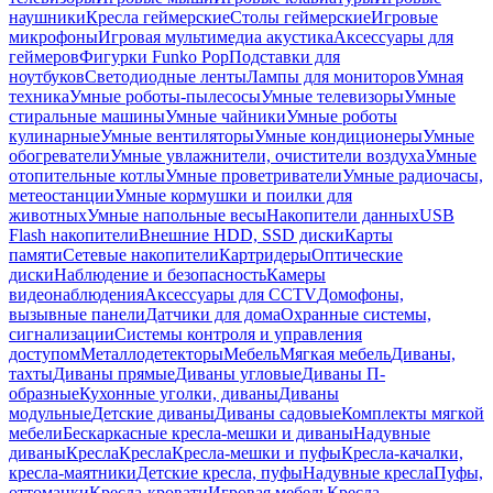
наушники
Кресла геймерские
Столы геймерские
Игровые
микрофоны
Игровая мультимедиа акустика
Аксессуары для
геймеров
Фигурки Funko Pop
Подставки для
ноутбуков
Светодиодные ленты
Лампы для мониторов
Умная
техника
Умные роботы-пылесосы
Умные телевизоры
Умные
стиральные машины
Умные чайники
Умные роботы
кулинарные
Умные вентиляторы
Умные кондиционеры
Умные
обогреватели
Умные увлажнители, очистители воздуха
Умные
отопительные котлы
Умные проветриватели
Умные радиочасы,
метеостанции
Умные кормушки и поилки для
животных
Умные напольные весы
Накопители данных
USB
Flash накопители
Внешние HDD, SSD диски
Карты
памяти
Сетевые накопители
Картридеры
Оптические
диски
Наблюдение и безопасность
Камеры
видеонаблюдения
Аксессуары для CCTV
Домофоны,
вызывные панели
Датчики для дома
Охранные системы,
сигнализации
Системы контроля и управления
доступом
Металлодетекторы
Мебель
Мягкая мебель
Диваны,
тахты
Диваны прямые
Диваны угловые
Диваны П-
образные
Кухонные уголки, диваны
Диваны
модульные
Детские диваны
Диваны садовые
Комплекты мягкой
мебели
Бескаркасные кресла-мешки и диваны
Надувные
диваны
Кресла
Кресла
Кресла-мешки и пуфы
Кресла-качалки,
кресла-маятники
Детские кресла, пуфы
Надувные кресла
Пуфы,
оттоманки
Кресла-кровати
Игровая мебель
Кресла