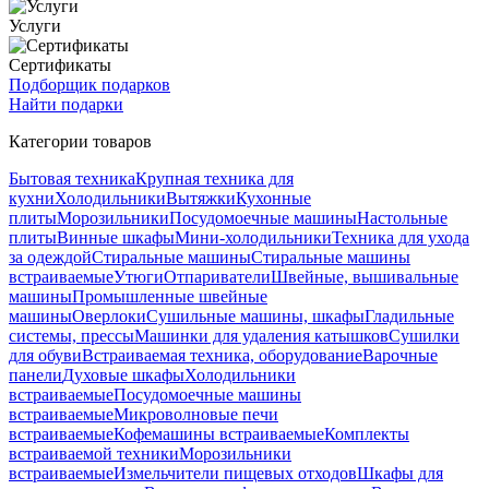
Услуги
Сертификаты
Подборщик подарков
Найти подарки
Категории товаров
Бытовая техника
Крупная техника для
кухни
Холодильники
Вытяжки
Кухонные
плиты
Морозильники
Посудомоечные машины
Настольные
плиты
Винные шкафы
Мини-холодильники
Техника для ухода
за одеждой
Стиральные машины
Стиральные машины
встраиваемые
Утюги
Отпариватели
Швейные, вышивальные
машины
Промышленные швейные
машины
Оверлоки
Сушильные машины, шкафы
Гладильные
системы, прессы
Машинки для удаления катышков
Сушилки
для обуви
Встраиваемая техника, оборудование
Варочные
панели
Духовые шкафы
Холодильники
встраиваемые
Посудомоечные машины
встраиваемые
Микроволновые печи
встраиваемые
Кофемашины встраиваемые
Комплекты
встраиваемой техники
Морозильники
встраиваемые
Измельчители пищевых отходов
Шкафы для