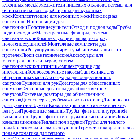
кухонных моек
Измельчители пищевых отходов
Системы для
очистки питьевой воды
Сифоны для кухонных
моек
Комплектующие для кухонных моек
Инженерная
сантехника
Инсталляции для
сантехники
Полотенцесушители
Отвод и подвод воды
Трубы
водопроводные
Магистральные фильтры, системы
сантехнические
Комплектующие для радиаторов,
полотенцесушителей
Монтажные комплекты для
сантехники
Регулирующая арматура
Системы защиты от
протечек
Люки сантехнические
Аксессуары для
магистральных фильтров, систем
сантехнических
Фитинги
Комплектующие для
инсталляций
Опрессовочные насосы
Сантехника для
общественных мест
Аксессуары для общественных
санузлов
Сушилки для рук
Дозаторы для общественных
санузлов
Сенсорные дозаторы для общественных
санузлов
Локтевые дозаторы для общественных
санузлов
Диспенсеры для бумажных полотенец
Диспенсеры
для туалетной бумаги
Канализация
Тросы сантехнические,
вантузы
Прочистные машины
Трубы, фитинги внутренней
канализации
Трубы, фитинги наружной канализации
Люки
канализационные
Теплый пол водяной
Трубы для теплого
пола
Коллекторы и комплектующие
Термостатика для теплого
пола
Автоматика для теплого
пола
Строительство
Строительные смеси и грунтовки
Клеевые