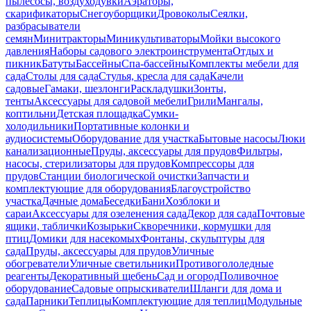
пылесосы, воздуходувки
Аэраторы,
скарификаторы
Снегоуборщики
Дровоколы
Сеялки,
разбрасыватели
семян
Минитракторы
Миникультиваторы
Мойки высокого
давления
Наборы садового электроинструмента
Отдых и
пикник
Батуты
Бассейны
Спа-бассейны
Комплекты мебели для
сада
Столы для сада
Стулья, кресла для сада
Качели
садовые
Гамаки, шезлонги
Раскладушки
Зонты,
тенты
Аксессуары для садовой мебели
Грили
Мангалы,
коптильни
Детская площадка
Сумки-
холодильники
Портативные колонки и
аудиосистемы
Оборудование для участка
Бытовые насосы
Люки
канализационные
Пруды, аксессуары для прудов
Фильтры,
насосы, стерилизаторы для прудов
Компрессоры для
прудов
Станции биологической очистки
Запчасти и
комплектующие для оборудования
Благоустройство
участка
Дачные дома
Беседки
Бани
Хозблоки и
сараи
Аксессуары для озеленения сада
Декор для сада
Почтовые
ящики, таблички
Козырьки
Скворечники, кормушки для
птиц
Домики для насекомых
Фонтаны, скульптуры для
сада
Пруды, аксессуары для прудов
Уличные
обогреватели
Уличные светильники
Противогололедные
реагенты
Декоративный щебень
Сад и огород
Поливочное
оборудование
Садовые опрыскиватели
Шланги для дома и
сада
Парники
Теплицы
Комплектующие для теплиц
Модульные