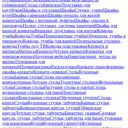
геймерские
Столы геймерские
Подставки для
ноутбуков
Шкафы и стеллажи
Шкафы
Стенки, горки
Шкафы-
купе
Шкафы-гармошки
Шкафы-пеналы для жилой
комнаты
Шкафы с витриной, буфеты
Шкафы, секции в
прихожую
Полки, стеллажи, системы хранения
Шкафы для
ванной комнаты
Вешалки, подставки для зонтов
Комоды,
тумбы
Комоды
Тумбы
Прикроватные тумбы
Обувницы, тумбы в
прихожую
Комоды, тумбы для ванной
Пеленальные столики,
комоды
Тумбы под ТВ
Комоды пластиковые
Кровати и
матрасы
Матрасы
Кровати
Детские кровати
Кроватки для
новорожденных
Надувная мебель
Наматрасники, чехлы на
матрас
Основания для
кроватей
Подматрасники
Раскладушки
Кровати-трансформеры,
шкафы-кровати
Кровати-домики
Столы
Кухонные
столы
Барные столы
Столы письменные,
компьютерные
Детские столы
Туалетные столики
Журнальные
столы
Садовые столы
Растущие столы и парты
Столы,
журнальные столики для бани
Приставные
столики
Консольные столики
Обеденные группы
Столы-
книги
Стулья
Кухонные стулья, табуреты
Барные стулья,
табуреты
Компьютерные кресла, стулья
Геймерские
кресла
Детские стулья, табуреты
Банкетки, скамьи
Садовые
кресла, стулья, табуреты
Стулья, табуреты для бани
Стульчики
для кормления
Кухня
Кухонный гарнитур
Кухонные