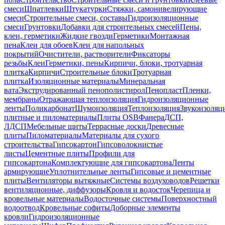
смеси
Шпатлевки
Штукатурки
Стяжки, самонивелирующие
смеси
Строительные смеси, составы
Гидроизоляционные
смеси
Грунтовки
Добавки для строительных смесей
Пены,
клеи, герметики
Жидкие гвозди
Герметики
Монтажная
пена
Клеи для обоев
Клеи для напольных
покрытий
Очистители, растворители
Фиксаторы
резьбы
Клеи
Герметики, пены
Кирпичи, блоки, тротуарная
плитка
Кирпичи
Строительные блоки
Тротуарная
плитка
Изоляционные материалы
Минеральная
вата
Экструдированный пенополистирол
Пенопласт
Пленки,
мембраны
Отражающая теплоизоляция
Гидроизоляционные
ленты
Поликарбонат
Шумоизоляция
Теплоизоляция
Звукоизоляц
плитные и пиломатериалы
Плиты OSB
Фанера
ДСП,
ЛДСП
Мебельные щиты
Террасные доски
Древесные
плиты
Пиломатериалы
Материалы для сухого
строительства
Гипсокартон
Гипсоволокнистые
листы
Цементные плиты
Профили для
гипсокартона
Комплектующие для гипсокартона
Ленты
армирующие
Уплотнительные ленты
Гипсовые и цементные
плиты
Вентиляторы вытяжные
Системы воздуховодов
Решетки
вентиляционные, диффузоры
Кровля и водосток
Черепица и
кровельные материалы
Водосточные системы
Поверхностный
водоотвод
Кровельные софиты
Доборные элементы
кровли
Гидроизоляционные