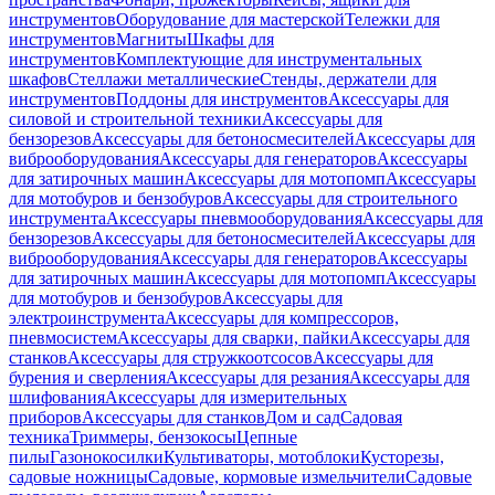
инструментов
Оборудование для мастерской
Тележки для
инструментов
Магниты
Шкафы для
инструментов
Комплектующие для инструментальных
шкафов
Стеллажи металлические
Стенды, держатели для
инструментов
Поддоны для инструментов
Аксессуары для
силовой и строительной техники
Аксессуары для
бензорезов
Аксессуары для бетоносмесителей
Аксессуары для
виброоборудования
Аксессуары для генераторов
Аксессуары
для затирочных машин
Аксессуары для мотопомп
Аксессуары
для мотобуров и бензобуров
Аксессуары для строительного
инструмента
Аксессуары пневмооборудования
Аксессуары для
бензорезов
Аксессуары для бетоносмесителей
Аксессуары для
виброоборудования
Аксессуары для генераторов
Аксессуары
для затирочных машин
Аксессуары для мотопомп
Аксессуары
для мотобуров и бензобуров
Аксессуары для
электроинструмента
Аксессуары для компрессоров,
пневмосистем
Аксессуары для сварки, пайки
Аксессуары для
станков
Аксессуары для стружкоотсосов
Аксессуары для
бурения и сверления
Аксессуары для резания
Аксессуары для
шлифования
Аксессуары для измерительных
приборов
Аксессуары для станков
Дом и сад
Садовая
техника
Триммеры, бензокосы
Цепные
пилы
Газонокосилки
Культиваторы, мотоблоки
Кусторезы,
садовые ножницы
Садовые, кормовые измельчители
Садовые