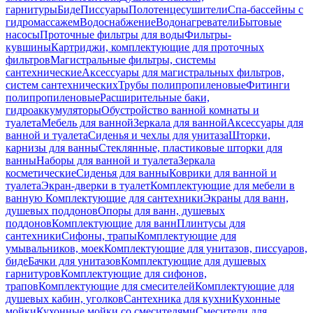
гарнитуры
Биде
Писсуары
Полотенцесушители
Спа-бассейны с
гидромассажем
Водоснабжение
Водонагреватели
Бытовые
насосы
Проточные фильтры для воды
Фильтры-
кувшины
Картриджи, комплектующие для проточных
фильтров
Магистральные фильтры, системы
сантехнические
Аксессуары для магистральных фильтров,
систем сантехнических
Трубы полипропиленовые
Фитинги
полипропиленовые
Расширительные баки,
гидроаккумуляторы
Обустройство ванной комнаты и
туалета
Мебель для ванной
Зеркала для ванной
Аксессуары для
ванной и туалета
Сиденья и чехлы для унитаза
Шторки,
карнизы для ванны
Стеклянные, пластиковые шторки для
ванны
Наборы для ванной и туалета
Зеркала
косметические
Сиденья для ванны
Коврики для ванной и
туалета
Экран-дверки в туалет
Комплектующие для мебели в
ванную
Комплектующие для сантехники
Экраны для ванн,
душевых поддонов
Опоры для ванн, душевых
поддонов
Комплектующие для ванн
Плинтусы для
сантехники
Сифоны, трапы
Комплектующие для
умывальников, моек
Комплектующие для унитазов, писсуаров,
биде
Бачки для унитазов
Комплектующие для душевых
гарнитуров
Комплектующие для сифонов,
трапов
Комплектующие для смесителей
Комплектующие для
душевых кабин, уголков
Сантехника для кухни
Кухонные
мойки
Кухонные мойки со смесителями
Смесители для