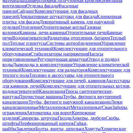
материалы
Шифер
Профнастил
Рулонная кровля
Кровельная
вентиляция
Отделка фасада
Фасадные
панели
Сайдинг
Комплектующие для фасадных
панелей
Декоративные штукатурки для фасада
Клинкерная
плитка для фасада
Декоративный камень для наружной
отделки
Отопление
Отопительные котлы
Газовые
колонки
Камины, печи-камины
Отопительные печи
Банные
печи
Водонагреватели
Радиаторы отопления, батареи
Теплый
пол
Теплые плинтусы
Системы антиобледенения
Управление
климатической техникой
Комплектующие для отопительного
оборудования
Стабилизаторы напряжения
Насосы
циркуляционные
Регулирующая арматура
Отвод и подвод
воды
Дымоходы и комплектующие
Управление климатической
техникой
Комплектующие для радиаторов
Комплектующие для
теплого пола
Топливо и аксессуары для отопительного
оборудования
Комплектующие для печей, каминов
Аксессуары
для каминов, печей
Комплектующие для отопительных котлов,
водонагревателей
Канализация
Тросы сантехнические,
вантузы
Прочистные машины
Трубы, фитинги внутренней
канализации
Трубы, фитинги наружной канализации
Люки
канализационные
Металлопрокат
Металлопрокат
Сваи
Заборы,
ограждения
Автоматика для ворот
Крепежные
изделия
Саморезы, шурупы
Гвозди
Анкеры, дюбели
Скобы,
штифты
Перфорированный крепеж
Гайки,
шайбы
Заклепки
Болты, винты, шпильки
Хомуты
Химические