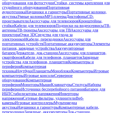
оборудования для фотостудии
Стойки, системы крепления для
студийного оборудования
Портативная
аудиотехника
Наушники и гарнитуры
Портативные колонки,
акустика
Умные колонки
MP3-плееры
Диктофоны
CD-
проигрыватели
Аксессуары для телевизоров
Кронштейны,
стойки
Кабели для телевизоров
Подписки на видеосервисы
ТВ-
антенны
ТВ-тюнеры
Аксессуары для ТВ
Аксессуары для
проектора
Очки 3D
Средства для ухода за
электроникой
Кабели, переходники
Аксессуары для
портативных устройств
Портативные аккумуляторы
Элементы
питания, зарядные устройства
Аккумуляторные
батареи
Держатели, док-станции
Аксессуары для планшетов,
смартфонов
Кабели для телефонов, планшетов
Зарядные
устройства для телефонов, планшетов
Компьютеры и
периферия
Компьютерная
техника
Ноутбуки
Планшеты
Моноблоки
Компьютеры
Игровые
компьютеры
Игровые консоли
Серверное
оборудование
Компьютерная
периферия
Мониторы
Мыши
Клавиатуры
Стилусы
Наборы
периферии
Источники бесперебойного питания
Батареи для
ИБП
Стабилизаторы напряжения
Инверторы
напряжения
Сетевые фильтры, удлинители
Веб-
камеры
Игровые контроллеры
Мультимедиа
акустика
Наушники и гарнитуры
Компьютерные кабели,
переходники
Зарядные, аккумуляторы
Док-станции,