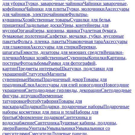
для уборки
Турки, заварочные чайники
Чайники заварочные,
кофейники
Чайники для плиты
Турки, молочники
Аксессуары
для чайников, электрочайников
Фильтры-
кувшины
Хозяйственные товары
Сушилки для белья,
прищепки
Гладильные доски
Урны, контейнеры для
мусора
Органайзеры, корзины, ящики
Туалетная бумага,
бумажные полотенца
Салфетки, мочалки, губки, мусорные
пакеты
Фольга, пленка, пакеты
Упаковочная тара
Аксессуары
для глажения
Аксессуары для стирки
Веревки,
шпагаты
Емкости, дозаторы для моющих средств
Вешалки-
плечики
Мешки хозяйственные
Сувениры
Копилки
Картины,
постеры
Фотоальбомы
Рамки для фотографий,
картин
Предметы интерьера
Шкатулки, подставки для
украшений
Статуэтки
Магниты
сувенирные
Иконы
Праздничный декор
Товары для
праздника
Елки
Аксессуары для елей новогодних
Новогодние
украшения
Светодиодные гирлянды, декорации
Светодиодные
фигуры, игрушки
Временные
татуировки
Фотобутафория
Товары для
маскарада
Подарки
Подарки, подарочные наборы
Подарочные
наборы косметики для лица и тела
Наборы для
бритья
Оформление подарков
Сантехника и
водоснабжение
Сантехника
Душевые кабины, поддоны,
двери
Ванны
Унитазы
Умывальники
Умывальники со
смесителями
Смесители
Душевые панели,