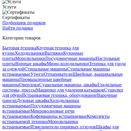
Услуги
Сертификаты
Подборщик подарков
Найти подарки
Категории товаров
Бытовая техника
Крупная техника для
кухни
Холодильники
Вытяжки
Кухонные
плиты
Морозильники
Посудомоечные машины
Настольные
плиты
Винные шкафы
Мини-холодильники
Техника для ухода
за одеждой
Стиральные машины
Стиральные машины
встраиваемые
Утюги
Отпариватели
Швейные, вышивальные
машины
Промышленные швейные
машины
Оверлоки
Сушильные машины, шкафы
Гладильные
системы, прессы
Машинки для удаления катышков
Сушилки
для обуви
Встраиваемая техника, оборудование
Варочные
панели
Духовые шкафы
Холодильники
встраиваемые
Посудомоечные машины
встраиваемые
Микроволновые печи
встраиваемые
Кофемашины встраиваемые
Комплекты
встраиваемой техники
Морозильники
встраиваемые
Измельчители пищевых отходов
Шкафы для