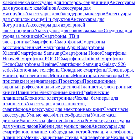
хлебопечек
Аксессуары для тостеров, сэндвичниц
Аксессуары
для кухонных комбайнов
Аксессуары для
мясорубок
Аксессуары для блендеров, миксеров
Аксессуары
для сушилок овощей и фруктов
Аксессуары для
йогуртниц
Аксессуары для аэрогрилей,
электрогрилей
Аксессуары для соковыжималок
Средства для
ухода за техникой
Смартфоны, ТВ и
электроника
Смартфоны
Смартфоны
Смартфоны
восстановленные
Смартфоны Apple
Смартфоны
Xiaomi
Смартфоны Samsung
Смартфоны Honor
Смартфоны
Huawei
Смартфоны POCO
Смартфоны Infinix
Смартфоны
Tecno
Смартфоны Realme
Смартфоны Samsung Galaxy S26
series
Кнопочные телефоны
Складные смартфоны
Телевизоры,
мониторы
Телевизоры
Мониторы
Мониторы-телевизоры
ТВ-
приставки и медиаплееры
Проекторы
Проекционные
экраны
Профессиональные дисплеи
Планшеты, электронные
книги
Планшеты
Электронные книги
Графические
планшеты
Блокноты электронные
Чехлы, бамперы для
планшетов
Аксессуары для планшетов,
смартфонов
Аксессуары для электронных книг
Смарт-часы,
аксессуары
Умные часы
Фитнес-браслеты
Умные часы
детские
Умные часы, фитнес-браслеты
Ремешки, аксессуары
для умных часов
Кабели для умных часов
Аксессуары для
смартфонов, планшетов
Зарядные устройства для телефонов,
планшетов
Чехлы, защитные стекла для телефонов
Чехлы для