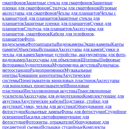
смартфонов
Защитные стекла для смартфонов
Защитные
пленки для смартфонов
Стилусы для смартфонов
Игровые
аксессуары для смартфонов
Чехлы для планшетов
Чехлы с
клавиатурой для планшетов
Защитные стекла для
планшетов
Защитные пленки для планшетов
Сумки для
планшетов
Стилусы для планшетов
Аксессуары для
планшетов, смартфонов
Кабели для телефонов,
планшетов
Фото,
видеосъемка
Фотоаппараты
Видеокамеры
Экшн-камеры
Карты
памяти
Объективы
Вспышки
Аксессуары для камер
Сумки и
чехлы для камер
Зарядные устройства, аккумуляторы для фото,
видеокамер
Аксессуары для объективов
Штативы
Цифровые
фоторамки
Аудиотехника
Мультимедиа акустика
Радиочасы,
метеостанции
Радиоприемники
Музыкальные
центры
Домашние кинотеатры
Акустические
системы
Проигрыватели виниловых пластинок
Аксессуары
для виниловых проигрывателей
Виниловые
пластинки
Инсталляционная акустика
Трансляционные
усилители
Аксессуары для аудиотехники
Комплектующие для
акустики
Акустические кабели
Подставки, стойки для
акустики
Сумки, чехлы для акустики
Оборудование для
фотостудии
Кольцевые лампы
Фоны для фотостудии
Студийное
освещение
Насадки светоформирующие для
фотостудии
Фотозонты, отражатели
Оборудование для
предметной съемки
Вспышки студийные
Комплекты