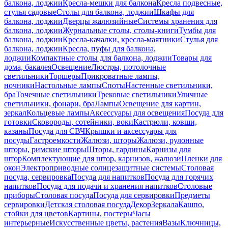
балкона, лоджии
Кресла-мешки для балкона
Кресла подвесные,
стулья садовые
Столы для балкона, лоджии
Шкафы для
балкона, лоджии
Дверцы жалюзийные
Системы хранения для
балкона, лоджии
Журнальные столы, столы-книги
Тумбы для
балкона, лоджии
Кресла-качалки, кресла-маятники
Стулья для
балкона, лоджии
Кресла, пуфы для балкона,
лоджии
Компактные столы для балкона, лоджии
Товары для
дома, бакалея
Освещение
Люстры, потолочные
светильники
Торшеры
Прикроватные лампы,
ночники
Настольные лампы
Споты
Настенные светильники,
бра
Точечные светильники
Трековые светильники
Уличные
светильники, фонари, бра
Лампы
Освещение для картин,
зеркал
Кольцевые лампы
Аксессуары для освещения
Посуда для
готовки
Сковороды, сотейники, воки
Кастрюли, ковши,
казаны
Посуда для СВЧ
Крышки и аксессуары для
посуды
Гастроемкости
Жалюзи, шторы
Жалюзи, рулонные
шторы, римские шторы
Шторы, гардины
Карнизы для
штор
Комплектующие для штор, карнизов, жалюзи
Пленки для
окон
Электроприводные солнцезащитные системы
Столовая
посуда, сервировка
Посуда для напитков
Посуда для горячих
напитков
Посуда для подачи и хранения напитков
Столовые
приборы
Столовая посуда
Посуда для сервировки
Предметы
сервировки
Детская столовая посуда
Декор
Зеркала
Кашпо,
стойки для цветов
Картины, постеры
Часы
интерьерные
Искусственные цветы, растения
Вазы
Ключницы,