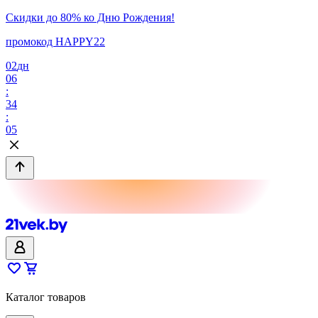
Скидки до 80% ко Дню Рождения!
промокод HAPPY22
02
дн
06
:
34
:
05
Каталог товаров