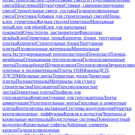
смеси
Шпатлевки
Штукатурки
Стяжки, самонивелирующие
смеси
Строительные смеси, составы
Гидроизоляционные
смеси
Грунтовки
Добавки для строительных смесей
Пены,
клеи, герметики
Жидкие гвозди
Герметики
Монтажная
пена
Клеи для обоев
Клеи для напольных
покрытий
Очистители, растворители
Фиксаторы
резьбы
Клеи
Герметики, пены
Кирпичи, блоки, тротуарная
плитка
Кирпичи
Строительные блоки
Тротуарная
плитка
Изоляционные материалы
Минеральная
вата
Экструдированный пенополистирол
Пенопласт
Пленки,
мембраны
Отражающая теплоизоляция
Гидроизоляционные
ленты
Поликарбонат
Шумоизоляция
Теплоизоляция
Звукоизоляц
плитные и пиломатериалы
Плиты OSB
Фанера
ДСП,
ЛДСП
Мебельные щиты
Террасные доски
Древесные
плиты
Пиломатериалы
Материалы для сухого
строительства
Гипсокартон
Гипсоволокнистые
листы
Цементные плиты
Профили для
гипсокартона
Комплектующие для гипсокартона
Ленты
армирующие
Уплотнительные ленты
Гипсовые и цементные
плиты
Вентиляторы вытяжные
Системы воздуховодов
Решетки
вентиляционные, диффузоры
Кровля и водосток
Черепица и
кровельные материалы
Водосточные системы
Поверхностный
водоотвод
Кровельные софиты
Доборные элементы
кровли
Гидроизоляционные