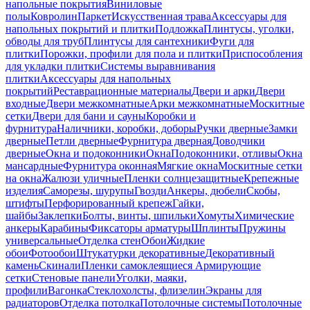
напольные покрытия
Виниловые
полы
Ковролин
Паркет
Искусственная трава
Аксессуары для
напольных покрытий и плитки
Подложка
Плинтусы, уголки,
обводы для труб
Плинтусы для сантехники
Фуги для
плитки
Порожки, профили для пола и плитки
Приспособления
для укладки плитки
Системы выравнивания
плитки
Аксессуары для напольных
покрытий
Реставрационные материалы
Двери и арки
Двери
входные
Двери межкомнатные
Арки межкомнатные
Москитные
сетки
Двери для бани и сауны
Коробки и
фурнитура
Наличники, коробки, доборы
Ручки дверные
Замки
дверные
Петли дверные
Фурнитура дверная
Доводчики
дверные
Окна и подоконники
Окна
Подоконники, отливы
Окна
мансардные
Фурнитура оконная
Мягкие окна
Москитные сетки
на окна
Жалюзи уличные
Пленки солнцезащитные
Крепежные
изделия
Саморезы, шурупы
Гвозди
Анкеры, дюбели
Скобы,
штифты
Перфорированный крепеж
Гайки,
шайбы
Заклепки
Болты, винты, шпильки
Хомуты
Химические
анкеры
Карабины
Фиксаторы арматуры
Шплинты
Пружины
универсальные
Отделка стен
Обои
Жидкие
обои
Фотообои
Штукатурки декоративные
Декоративный
камень
Скинали
Пленки самоклеящиеся
Армирующие
сетки
Стеновые панели
Уголки, маяки,
профили
Вагонка
Стеклохолсты, флизелин
Экраны для
радиаторов
Отделка потолка
Потолочные системы
Потолочные