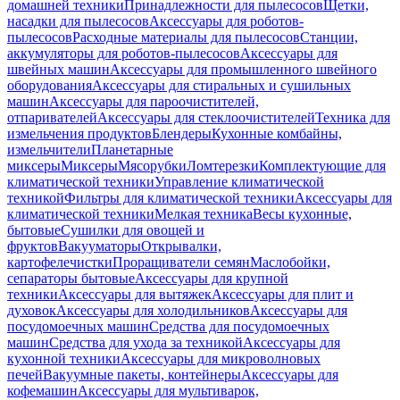
домашней техники
Принадлежности для пылесосов
Щетки,
насадки для пылесосов
Аксессуары для роботов-
пылесосов
Расходные материалы для пылесосов
Станции,
аккумуляторы для роботов-пылесосов
Аксессуары для
швейных машин
Аксессуары для промышленного швейного
оборудования
Аксессуары для стиральных и сушильных
машин
Аксессуары для пароочистителей,
отпаривателей
Аксессуары для стеклоочистителей
Техника для
измельчения продуктов
Блендеры
Кухонные комбайны,
измельчители
Планетарные
миксеры
Миксеры
Мясорубки
Ломтерезки
Комплектующие для
климатической техники
Управление климатической
техникой
Фильтры для климатической техники
Аксессуары для
климатической техники
Мелкая техника
Весы кухонные,
бытовые
Сушилки для овощей и
фруктов
Вакууматоры
Открывалки,
картофелечистки
Проращиватели семян
Маслобойки,
сепараторы бытовые
Аксессуары для крупной
техники
Аксессуары для вытяжек
Аксессуары для плит и
духовок
Аксессуары для холодильников
Аксессуары для
посудомоечных машин
Средства для посудомоечных
машин
Средства для ухода за техникой
Аксессуары для
кухонной техники
Аксессуары для микроволновых
печей
Вакуумные пакеты, контейнеры
Аксессуары для
кофемашин
Аксессуары для мультиварок,