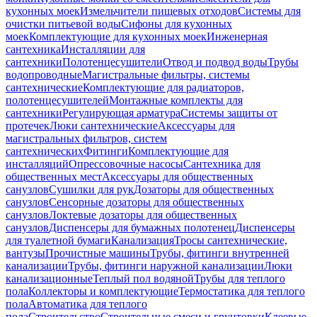
кухонных моек
Измельчители пищевых отходов
Системы для
очистки питьевой воды
Сифоны для кухонных
моек
Комплектующие для кухонных моек
Инженерная
сантехника
Инсталляции для
сантехники
Полотенцесушители
Отвод и подвод воды
Трубы
водопроводные
Магистральные фильтры, системы
сантехнические
Комплектующие для радиаторов,
полотенцесушителей
Монтажные комплекты для
сантехники
Регулирующая арматура
Системы защиты от
протечек
Люки сантехнические
Аксессуары для
магистральных фильтров, систем
сантехнических
Фитинги
Комплектующие для
инсталляций
Опрессовочные насосы
Сантехника для
общественных мест
Аксессуары для общественных
санузлов
Сушилки для рук
Дозаторы для общественных
санузлов
Сенсорные дозаторы для общественных
санузлов
Локтевые дозаторы для общественных
санузлов
Диспенсеры для бумажных полотенец
Диспенсеры
для туалетной бумаги
Канализация
Тросы сантехнические,
вантузы
Прочистные машины
Трубы, фитинги внутренней
канализации
Трубы, фитинги наружной канализации
Люки
канализационные
Теплый пол водяной
Трубы для теплого
пола
Коллекторы и комплектующие
Термостатика для теплого
пола
Автоматика для теплого
пола
Строительство
Строительные смеси и грунтовки
Клеевые