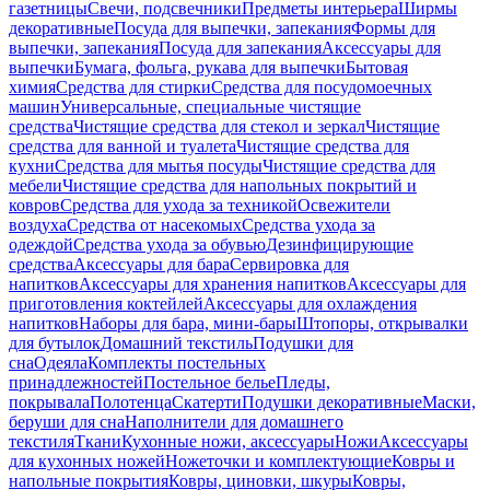
газетницы
Свечи, подсвечники
Предметы интерьера
Ширмы
декоративные
Посуда для выпечки, запекания
Формы для
выпечки, запекания
Посуда для запекания
Аксессуары для
выпечки
Бумага, фольга, рукава для выпечки
Бытовая
химия
Средства для стирки
Средства для посудомоечных
машин
Универсальные, специальные чистящие
средства
Чистящие средства для стекол и зеркал
Чистящие
средства для ванной и туалета
Чистящие средства для
кухни
Средства для мытья посуды
Чистящие средства для
мебели
Чистящие средства для напольных покрытий и
ковров
Средства для ухода за техникой
Освежители
воздуха
Средства от насекомых
Средства ухода за
одеждой
Средства ухода за обувью
Дезинфицирующие
средства
Аксессуары для бара
Сервировка для
напитков
Аксессуары для хранения напитков
Аксессуары для
приготовления коктейлей
Аксессуары для охлаждения
напитков
Наборы для бара, мини-бары
Штопоры, открывалки
для бутылок
Домашний текстиль
Подушки для
сна
Одеяла
Комплекты постельных
принадлежностей
Постельное белье
Пледы,
покрывала
Полотенца
Скатерти
Подушки декоративные
Маски,
беруши для сна
Наполнители для домашнего
текстиля
Ткани
Кухонные ножи, аксессуары
Ножи
Аксессуары
для кухонных ножей
Ножеточки и комплектующие
Ковры и
напольные покрытия
Ковры, циновки, шкуры
Ковры,