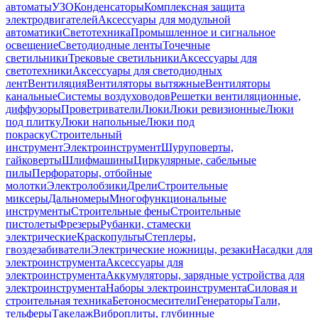
автоматы
УЗО
Конденсаторы
Комплексная защита
электродвигателей
Аксессуары для модульной
автоматики
Светотехника
Промышленное и сигнальное
освещение
Светодиодные ленты
Точечные
светильники
Трековые светильники
Аксессуары для
светотехники
Аксессуары для светодиодных
лент
Вентиляция
Вентиляторы вытяжные
Вентиляторы
канальные
Системы воздуховодов
Решетки вентиляционные,
диффузоры
Проветриватели
Люки
Люки ревизионные
Люки
под плитку
Люки напольные
Люки под
покраску
Строительный
инструмент
Электроинструмент
Шуруповерты,
гайковерты
Шлифмашины
Циркулярные, сабельные
пилы
Перфораторы, отбойные
молотки
Электролобзики
Дрели
Строительные
миксеры
Дальномеры
Многофункциональные
инструменты
Строительные фены
Строительные
пистолеты
Фрезеры
Рубанки, стамески
электрические
Краскопульты
Степлеры,
гвоздезабиватели
Электрические ножницы, резаки
Насадки для
электроинструмента
Аксессуары для
электроинструмента
Аккумуляторы, зарядные устройства для
электроинструмента
Наборы электроинструмента
Силовая и
строительная техника
Бетоносмесители
Генераторы
Тали,
тельферы
Такелаж
Виброплиты, глубинные