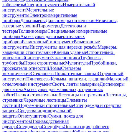
кабелерезы
Специнструменты
Измерительный
инструмент
Мерительные
инструменты
Электроизмерительные
приборы
Дальномеры
Дальномеры оптические
Нивелиры,
лазерные уровни
Пирометры
Детекторы и
тестеры
Толщиномеры
Специальные измерительные
приборы
Аксессуары для измерительных
приборов
Разметочный инструмент
Разметочные
инструменты
Инструменты для нарезки резьбы
Маркеры,
карандаши строительные
Клейма ударные
Строительно-
монтажный инструмент
Заклепочники
Труборезы,
трубогибы
Ножи строительные
Мультитулы
Пробойники,
просекатели отверстий
Ломы
Степлеры
механические
Стеклорезы
Прикаточные валики
Отделочный
инструмент
Плиткорезы
Кельмы, шпатели, гладилки
Малярный,
отделочный инструмент
Скотч, ленты малярные
Диспенсеры
для скотча
Аксессуары для малярных, отделочных
работ
Пленки строительные
Лестницы и стремянки
Лестницы,
стремянки
Чердачные лестницы
Элементы
лестниц
Подъемники строительные
Спецодежда и средства
защиты
Средства индивидуальной
защиты
Огнетушители
Сумки, пояса для
инструментов
Производственная
одежда
Спецодежда
Спецобувь
Организация рабочего
пространства
Фонари, прожекторы
Кейсы, ящики для