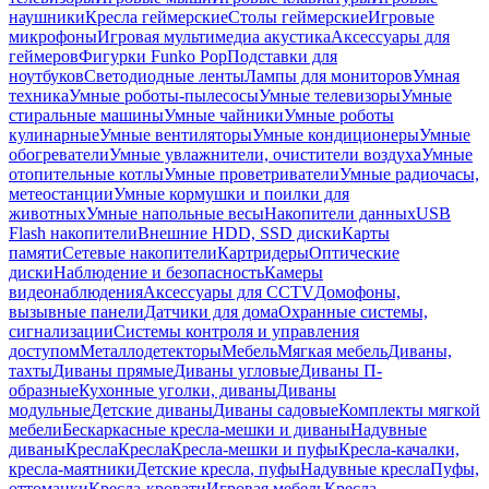
наушники
Кресла геймерские
Столы геймерские
Игровые
микрофоны
Игровая мультимедиа акустика
Аксессуары для
геймеров
Фигурки Funko Pop
Подставки для
ноутбуков
Светодиодные ленты
Лампы для мониторов
Умная
техника
Умные роботы-пылесосы
Умные телевизоры
Умные
стиральные машины
Умные чайники
Умные роботы
кулинарные
Умные вентиляторы
Умные кондиционеры
Умные
обогреватели
Умные увлажнители, очистители воздуха
Умные
отопительные котлы
Умные проветриватели
Умные радиочасы,
метеостанции
Умные кормушки и поилки для
животных
Умные напольные весы
Накопители данных
USB
Flash накопители
Внешние HDD, SSD диски
Карты
памяти
Сетевые накопители
Картридеры
Оптические
диски
Наблюдение и безопасность
Камеры
видеонаблюдения
Аксессуары для CCTV
Домофоны,
вызывные панели
Датчики для дома
Охранные системы,
сигнализации
Системы контроля и управления
доступом
Металлодетекторы
Мебель
Мягкая мебель
Диваны,
тахты
Диваны прямые
Диваны угловые
Диваны П-
образные
Кухонные уголки, диваны
Диваны
модульные
Детские диваны
Диваны садовые
Комплекты мягкой
мебели
Бескаркасные кресла-мешки и диваны
Надувные
диваны
Кресла
Кресла
Кресла-мешки и пуфы
Кресла-качалки,
кресла-маятники
Детские кресла, пуфы
Надувные кресла
Пуфы,
оттоманки
Кресла-кровати
Игровая мебель
Кресла