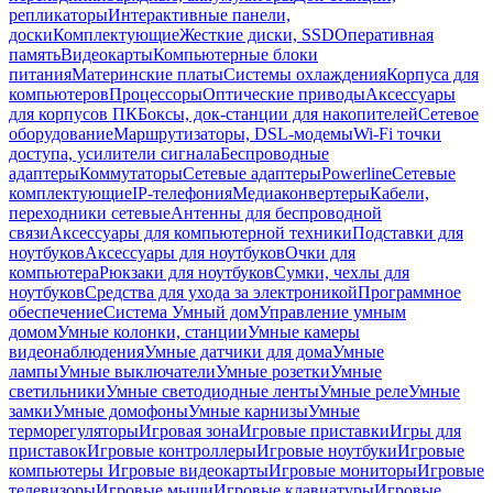
репликаторы
Интерактивные панели,
доски
Комплектующие
Жесткие диски, SSD
Оперативная
память
Видеокарты
Компьютерные блоки
питания
Материнские платы
Системы охлаждения
Корпуса для
компьютеров
Процессоры
Оптические приводы
Аксессуары
для корпусов ПК
Боксы, док-станции для накопителей
Сетевое
оборудование
Маршрутизаторы, DSL-модемы
Wi-Fi точки
доступа, усилители сигнала
Беспроводные
адаптеры
Коммутаторы
Сетевые адаптеры
Powerline
Сетевые
комплектующие
IP-телефония
Медиаконвертеры
Кабели,
переходники сетевые
Антенны для беспроводной
связи
Аксессуары для компьютерной техники
Подставки для
ноутбуков
Аксессуары для ноутбуков
Очки для
компьютера
Рюкзаки для ноутбуков
Сумки, чехлы для
ноутбуков
Средства для ухода за электроникой
Программное
обеспечение
Система Умный дом
Управление умным
домом
Умные колонки, станции
Умные камеры
видеонаблюдения
Умные датчики для дома
Умные
лампы
Умные выключатели
Умные розетки
Умные
светильники
Умные светодиодные ленты
Умные реле
Умные
замки
Умные домофоны
Умные карнизы
Умные
терморегуляторы
Игровая зона
Игровые приставки
Игры для
приставок
Игровые контроллеры
Игровые ноутбуки
Игровые
компьютеры
Игровые видеокарты
Игровые мониторы
Игровые
телевизоры
Игровые мыши
Игровые клавиатуры
Игровые