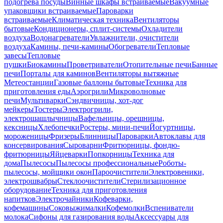
подогрева посуды
Винные шкафы встраиваемые
Вакуумные
упаковщики встраиваемые
Пароварки
встраиваемые
Климатическая техника
Вентиляторы
бытовые
Кондиционеры, сплит-системы
Охладители
воздуха
Водонагреватели
Увлажнители, очистители
воздуха
Камины, печи-камины
Обогреватели
Тепловые
завесы
Тепловые
пушки
Биокамины
Проветриватели
Отопительные печи
Банные
печи
Порталы для каминов
Вентиляторы вытяжные
Метеостанции
Газовые баллоны бытовые
Техника для
приготовления еды
Аэрогрили
Микроволновые
печи
Мультиварки
Сэндвичницы, хот-дог
мейкеры
Тостеры
Электрогрили,
электрошашлычницы
Вафельницы, орешницы,
кексницы
Хлебопечки
Ростеры, мини-печи
Йогуртницы,
мороженицы
Фризеры
Блинницы
Пароварки
Автоклавы для
консервирования
Сыроварни
Фритюрницы, фондю-
фритюрницы
Яйцеварки
Попкорницы
Техника для
дома
Пылесосы
Пылесосы профессиональные
Роботы-
пылесосы, мойщики окон
Пароочистители
Электровеники,
электрошвабры
Стеклоочистители
Стерилизационное
оборудование
Техника для приготовления
напитков
Электрочайники
Кофеварки,
кофемашины
Соковыжималки
Кофемолки
Вспениватели
молока
Сифоны для газирования воды
Аксессуары для