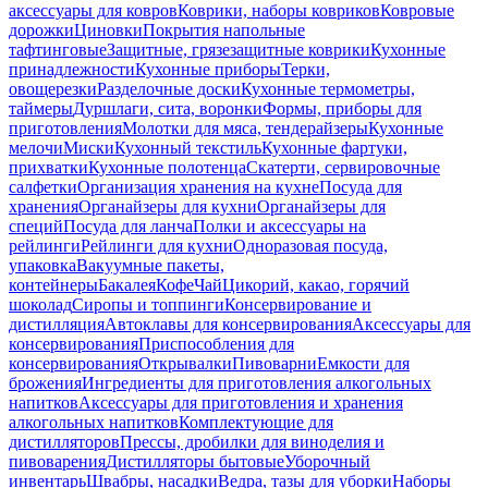
аксессуары для ковров
Коврики, наборы ковриков
Ковровые
дорожки
Циновки
Покрытия напольные
тафтинговые
Защитные, грязезащитные коврики
Кухонные
принадлежности
Кухонные приборы
Терки,
овощерезки
Разделочные доски
Кухонные термометры,
таймеры
Дуршлаги, сита, воронки
Формы, приборы для
приготовления
Молотки для мяса, тендерайзеры
Кухонные
мелочи
Миски
Кухонный текстиль
Кухонные фартуки,
прихватки
Кухонные полотенца
Скатерти, сервировочные
салфетки
Организация хранения на кухне
Посуда для
хранения
Органайзеры для кухни
Органайзеры для
специй
Посуда для ланча
Полки и аксессуары на
рейлинги
Рейлинги для кухни
Одноразовая посуда,
упаковка
Вакуумные пакеты,
контейнеры
Бакалея
Кофе
Чай
Цикорий, какао, горячий
шоколад
Сиропы и топпинги
Консервирование и
дистилляция
Автоклавы для консервирования
Аксессуары для
консервирования
Приспособления для
консервирования
Открывалки
Пивоварни
Емкости для
брожения
Ингредиенты для приготовления алкогольных
напитков
Аксессуары для приготовления и хранения
алкогольных напитков
Комплектующие для
дистилляторов
Прессы, дробилки для виноделия и
пивоварения
Дистилляторы бытовые
Уборочный
инвентарь
Швабры, насадки
Ведра, тазы для уборки
Наборы