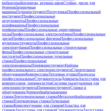
вибраторы
Бензорезы, резчики швов
Стойки, дрели для
бурения
Затирочные
машины
Гидроинструмент
Погрузчики
Профессиональный
инструмент
Профессиональные
шуруповерты
Профессиональные
шлифмашины
Профессиональные
перфораторы
Профессиональные циркулярные
пилы
Профессиональные электролобзики
Профессиональные
дрели
Профессиональные фрезеры
Профессиональные
мультиинструменты
Профессиональные
электрорубанки
Профессиональные строительные
фены
Профессиональные строительные
пистолеты
Профессиональные точильные
станки
Профессиональные
электроножницы
Пневмоинструмент
Наборы
профессионального электроинструмента
Строительное
оборудование
Компрессоры
Тепловые пушки
Пылесосы
профессиональные
Стружкоотсосы
Домкраты
Аксессуары для
компрессоров, пневмосистем
Системы пылеудаления для
электроинструмента
Пневмоинструмент
Станки и
оборудование
Деревообрабатывающие
станки
Ленточнопильные станки
Металлообрабатывающие
станки
Плиткорезные станки
Точильные
станки
Комплектующие для станков
Оснастка для
станков
Аксессуары для станков
Стружкоотсосы
Аксессуары