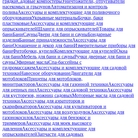
грядки
Садовые компостеры
Уничтожители, отпугиватели
насекомых и грызунов
Автоматизация и контроль
полива
Аксессуары и комплектующие для поливочного
оборудования
Укрывные материалы
Бочки, баки
пластиковые
Аксессуары и комплектующие для
опрыскивателей
Шланги для опрыскивателей
Товары для
бани
Бани
Сауны
Двери для бани и сауны
Бондарные
изделия
Банные принадлежности
Аксессуары для
бани
Оснащение и декор для бани
Измерительные приборы для
бани
Фитобочки, купели
Комплектующие для купелей
Окна
для бани
Мебель для бани и сауны
Ручки дверные для бани и
сауны
Эфирные масла
Спа-бассейны с
гидромассажем
Аксессуары и комплектующие для садовой
техники
Навесное оборудование
Двигатели для
мотоблоков
Прицепы для мотоблоков,
минитракторов
Аксессуары для газонной техники
Аксессуары
для цепных пил
Аксессуары для садовой техники
Аксессуары
для кусторезов, ножниц садовых
Моторные масла для садовой
техники
Аксессуары для аэратоторов и
скарификаторов
Аксессуары для культиваторов и
мотоблоков
Аксессуары для воздуходувок
Аксессуары для
газонокосилок
Аксессуары для бензокос и
триммеров
Аксессуары для моек высокого
давления
Аксессуары и комплектующие для
опрыскивателей
Запчасти для садовых