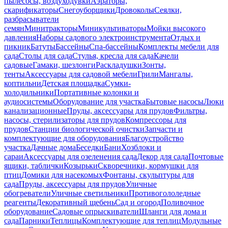
пылесосы, воздуходувки
Аэраторы,
скарификаторы
Снегоуборщики
Дровоколы
Сеялки,
разбрасыватели
семян
Минитракторы
Миникультиваторы
Мойки высокого
давления
Наборы садового электроинструмента
Отдых и
пикник
Батуты
Бассейны
Спа-бассейны
Комплекты мебели для
сада
Столы для сада
Стулья, кресла для сада
Качели
садовые
Гамаки, шезлонги
Раскладушки
Зонты,
тенты
Аксессуары для садовой мебели
Грили
Мангалы,
коптильни
Детская площадка
Сумки-
холодильники
Портативные колонки и
аудиосистемы
Оборудование для участка
Бытовые насосы
Люки
канализационные
Пруды, аксессуары для прудов
Фильтры,
насосы, стерилизаторы для прудов
Компрессоры для
прудов
Станции биологической очистки
Запчасти и
комплектующие для оборудования
Благоустройство
участка
Дачные дома
Беседки
Бани
Хозблоки и
сараи
Аксессуары для озеленения сада
Декор для сада
Почтовые
ящики, таблички
Козырьки
Скворечники, кормушки для
птиц
Домики для насекомых
Фонтаны, скульптуры для
сада
Пруды, аксессуары для прудов
Уличные
обогреватели
Уличные светильники
Противогололедные
реагенты
Декоративный щебень
Сад и огород
Поливочное
оборудование
Садовые опрыскиватели
Шланги для дома и
сада
Парники
Теплицы
Комплектующие для теплиц
Модульные