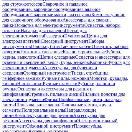
для стружкоотсосов
Сварочное и паяльное
оборудование
Сварочное оборудование
Паяльное
оборудование
Сварочные маски, аксессуары
Комплектующие
для сварочного оборудования
Аксессуары для сварки,
пайки
Оснастка для электроинструмента
Оснастка, наборы
оснастки
Насадки для граверов
Щетки для
электроинструмента
Развертки
Пуансоны
Щетки для
электродвигателей
Слесарный инструмент
Наборы
инструментов
Головки, биты
Гаечные ключи
Отвертки, наборы
отверток
Ножницы слесарные
Клещи строительные
Зубила,
керны, выколотки
Щетки слесарные
Оснастка и аксессуары для
бурения и сверления
Сверла, буры, зенкеры
Коронки
Зубила для
электроинструмента
Аксессуары для бурения и
сверления
Столярный инструмент
Тиски, струбцины,
гейферные зажимы
Ручные пилы, ножовки
Молотки, кувалды,
киянки
Напильники
Ручные стамески
Рубанки, рашпили
ручные
Оснастка и аксессуары для резания и
шлифования
Отрезные, пильные диски
Пильные полотна для
электроинструмента
Фрезы
Шлифовальные диски, насадки,
листы
Шлифовальные чашки
Точильные камни, круги,
сегменты
Полировальные валы
Направляющие
шины
Комплектующие для резания
Аксессуары для
резания
Аксессуары для шлифования
Электромонтажный
инструмент
Обжимной инструмент
Плоскогубцы,
круглогубцы
Кусачки, болторезы,