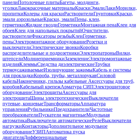
панели
Потолочные плиты
Багеты, молдинги,
уголки
Лакокрасочные материалы
Краски
Эмали
Лаки
Морилки,
пропитки
Колеры для краски
Растворители
Грунтовки
Краски,
эмали аэрозольные
Краски, эмали
Пены, клеи,
герметики
Жидкие гвозди
Герметики
Монтажная пена
Клеи для
обоев
Клеи для напольных покрытий
Очистители,
растворители
Фиксаторы резьбы
Клеи
Герметики,
пены
Электромонтажное оборудование
Розетки и
выключатели
Электрические звонки
Коробки
распределительные и подрозетники
Электропатроны
Вилки,
штепсели
Молниеприемники
Заземление
Электромонтажные
изделия
Клеммы
Средства диэлектрические
Трубки
термоусаживаемые
Изолирующие зажимы
Кабель и системы
для прокладки
Короба, трубы, металлорукав
Силовой
кабель
Наконечники, гильзы кабельные
Аксессуары для труб,
коробов
Кабельный крепеж
Арматура СИП
Электрощитовое
оборудование
Электрощиты
Аксессуары для
электрощита
Шины электротехнические
Выключатели
путевые, концевые
Трансформаторы
Аппаратура
управления
Рубильники
Предохранители
Частотные
преобразователи
Пускатели магнитные
Модульная
автоматика
Выключатели автоматические
Реле
Выключатели
нагрузки
Контакторы
Дополнительное модульное
оборудование
УЗИП
Автоматика пуска
двигателя
Дифференциальные