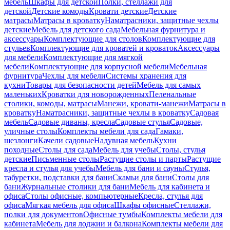
мебель
Шкафы для детской
Полки, стеллажи для
детской
Детские комоды
Кровати детские
Детские
матрасы
Матрасы в кроватку
Наматрасники, защитные чехлы
детские
Мебель для детского сада
Мебельная фурнитура и
аксессуары
Комплектующие для столов
Комплектующие для
стульев
Комплектующие для кроватей и кроваток
Аксессуары
для мебели
Комплектующие для мягкой
мебели
Комплектующие для корпусной мебели
Мебельная
фурнитура
Чехлы для мебели
Системы хранения для
кухни
Товары для безопасности детей
Мебель для самых
маленьких
Кроватки для новорожденных
Пеленальные
столики, комоды, матрасы
Манежи, кровати-манежи
Матрасы в
кроватку
Наматрасники, защитные чехлы в кроватку
Садовая
мебель
Садовые диваны, кресла
Садовые стулья
Садовые,
уличные столы
Комплекты мебели для сада
Гамаки,
шезлонги
Качели садовые
Надувная мебель
Кухни
походные
Столы для сада
Мебель для учебы
Столы, стулья
детские
Письменные столы
Растущие столы и парты
Растущие
кресла и стулья для учебы
Мебель для бани и сауны
Стулья,
табуретки, подставки для бани
Скамьи для бани
Столы для
бани
Журнальные столики для бани
Мебель для кабинета и
офиса
Столы офисные, компьютерные
Кресла, стулья для
офиса
Мягкая мебель для офиса
Шкафы офисные
Стеллажи,
полки для документов
Офисные тумбы
Комплекты мебели для
кабинета
Мебель для лоджии и балкона
Комплекты мебели для