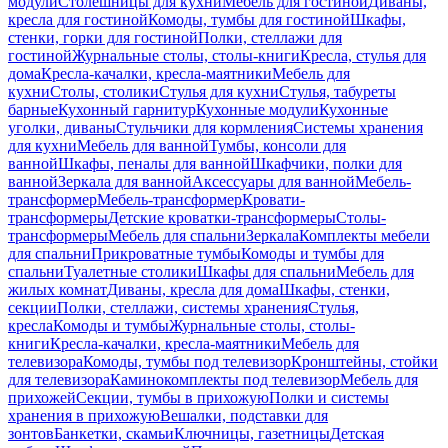
модули
Столешницы для кухни
Мебель для гостиной
Диваны,
кресла для гостиной
Комоды, тумбы для гостиной
Шкафы,
стенки, горки для гостиной
Полки, стеллажи для
гостиной
Журнальные столы, столы-книги
Кресла, стулья для
дома
Кресла-качалки, кресла-маятники
Мебель для
кухни
Столы, столики
Стулья для кухни
Стулья, табуреты
барные
Кухонный гарнитур
Кухонные модули
Кухонные
уголки, диваны
Стульчики для кормления
Системы хранения
для кухни
Мебель для ванной
Тумбы, консоли для
ванной
Шкафы, пеналы для ванной
Шкафчики, полки для
ванной
Зеркала для ванной
Аксессуары для ванной
Мебель-
трансформер
Мебель-трансформер
Кровати-
трансформеры
Детские кроватки-трансформеры
Столы-
трансформеры
Мебель для спальни
Зеркала
Комплекты мебели
для спальни
Прикроватные тумбы
Комоды и тумбы для
спальни
Туалетные столики
Шкафы для спальни
Мебель для
жилых комнат
Диваны, кресла для дома
Шкафы, стенки,
секции
Полки, стеллажи, системы хранения
Стулья,
кресла
Комоды и тумбы
Журнальные столы, столы-
книги
Кресла-качалки, кресла-маятники
Мебель для
телевизора
Комоды, тумбы под телевизор
Кронштейны, стойки
для телевизора
Каминокомплекты под телевизор
Мебель для
прихожей
Секции, тумбы в прихожую
Полки и системы
хранения в прихожую
Вешалки, подставки для
зонтов
Банкетки, скамьи
Ключницы, газетницы
Детская