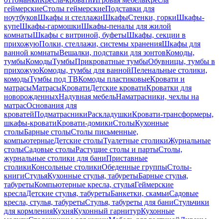
геймерские
Столы геймерские
Подставки для
ноутбуков
Шкафы и стеллажи
Шкафы
Стенки, горки
Шкафы-
купе
Шкафы-гармошки
Шкафы-пеналы для жилой
комнаты
Шкафы с витриной, буфеты
Шкафы, секции в
прихожую
Полки, стеллажи, системы хранения
Шкафы для
ванной комнаты
Вешалки, подставки для зонтов
Комоды,
тумбы
Комоды
Тумбы
Прикроватные тумбы
Обувницы, тумбы в
прихожую
Комоды, тумбы для ванной
Пеленальные столики,
комоды
Тумбы под ТВ
Комоды пластиковые
Кровати и
матрасы
Матрасы
Кровати
Детские кровати
Кроватки для
новорожденных
Надувная мебель
Наматрасники, чехлы на
матрас
Основания для
кроватей
Подматрасники
Раскладушки
Кровати-трансформеры,
шкафы-кровати
Кровати-домики
Столы
Кухонные
столы
Барные столы
Столы письменные,
компьютерные
Детские столы
Туалетные столики
Журнальные
столы
Садовые столы
Растущие столы и парты
Столы,
журнальные столики для бани
Приставные
столики
Консольные столики
Обеденные группы
Столы-
книги
Стулья
Кухонные стулья, табуреты
Барные стулья,
табуреты
Компьютерные кресла, стулья
Геймерские
кресла
Детские стулья, табуреты
Банкетки, скамьи
Садовые
кресла, стулья, табуреты
Стулья, табуреты для бани
Стульчики
для кормления
Кухня
Кухонный гарнитур
Кухонные