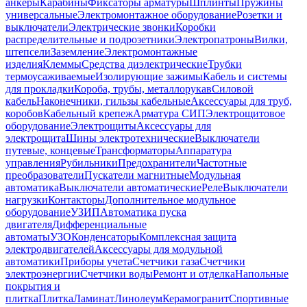
анкеры
Карабины
Фиксаторы арматуры
Шплинты
Пружины
универсальные
Электромонтажное оборудование
Розетки и
выключатели
Электрические звонки
Коробки
распределительные и подрозетники
Электропатроны
Вилки,
штепсели
Заземление
Электромонтажные
изделия
Клеммы
Средства диэлектрические
Трубки
термоусаживаемые
Изолирующие зажимы
Кабель и системы
для прокладки
Короба, трубы, металлорукав
Силовой
кабель
Наконечники, гильзы кабельные
Аксессуары для труб,
коробов
Кабельный крепеж
Арматура СИП
Электрощитовое
оборудование
Электрощиты
Аксессуары для
электрощита
Шины электротехнические
Выключатели
путевые, концевые
Трансформаторы
Аппаратура
управления
Рубильники
Предохранители
Частотные
преобразователи
Пускатели магнитные
Модульная
автоматика
Выключатели автоматические
Реле
Выключатели
нагрузки
Контакторы
Дополнительное модульное
оборудование
УЗИП
Автоматика пуска
двигателя
Дифференциальные
автоматы
УЗО
Конденсаторы
Комплексная защита
электродвигателей
Аксессуары для модульной
автоматики
Приборы учета
Счетчики газа
Счетчики
электроэнергии
Счетчики воды
Ремонт и отделка
Напольные
покрытия и
плитка
Плитка
Ламинат
Линолеум
Керамогранит
Спортивные