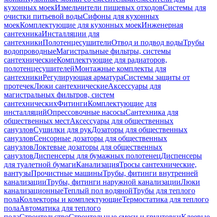
кухонных моек
Измельчители пищевых отходов
Системы для
очистки питьевой воды
Сифоны для кухонных
моек
Комплектующие для кухонных моек
Инженерная
сантехника
Инсталляции для
сантехники
Полотенцесушители
Отвод и подвод воды
Трубы
водопроводные
Магистральные фильтры, системы
сантехнические
Комплектующие для радиаторов,
полотенцесушителей
Монтажные комплекты для
сантехники
Регулирующая арматура
Системы защиты от
протечек
Люки сантехнические
Аксессуары для
магистральных фильтров, систем
сантехнических
Фитинги
Комплектующие для
инсталляций
Опрессовочные насосы
Сантехника для
общественных мест
Аксессуары для общественных
санузлов
Сушилки для рук
Дозаторы для общественных
санузлов
Сенсорные дозаторы для общественных
санузлов
Локтевые дозаторы для общественных
санузлов
Диспенсеры для бумажных полотенец
Диспенсеры
для туалетной бумаги
Канализация
Тросы сантехнические,
вантузы
Прочистные машины
Трубы, фитинги внутренней
канализации
Трубы, фитинги наружной канализации
Люки
канализационные
Теплый пол водяной
Трубы для теплого
пола
Коллекторы и комплектующие
Термостатика для теплого
пола
Автоматика для теплого
пола
Строительство
Строительные смеси и грунтовки
Клеевые