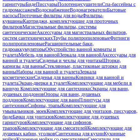
гарнитуры
Биде
Писсуары
Полотенцесушители
Спа-бассейны с
гидромассажем
Водоснабжение
Водонагреватели
Бытовые
насосы
Проточные фильтры для воды
Фильтры-
кувшины
Картриджи, комплектующие для проточных
фильтров
Магистральные фильтры, системы
сантехнические
Аксессуары для магистральных фильтров,
систем сантехнических
Трубы полипропиленовые
Фитинги
полипропиленовые
Расширительные баки,
гидроаккумуляторы
Обустройство ванной комнаты и
туалета
Мебель для ванной
Зеркала для ванной
Аксессуары для
ванной и туалета
Сиденья и чехлы для унитаза
Шторки,
карнизы для ванны
Стеклянные, пластиковые шторки для
ванны
Наборы для ванной и туалета
Зеркала
косметические
Сиденья для ванны
Коврики для ванной и
туалета
Экран-дверки в туалет
Комплектующие для мебели в
ванную
Комплектующие для сантехники
Экраны для ванн,
душевых поддонов
Опоры для ванн, душевых
поддонов
Комплектующие для ванн
Плинтусы для
сантехники
Сифоны, трапы
Комплектующие для
умывальников, моек
Комплектующие для унитазов, писсуаров,
биде
Бачки для унитазов
Комплектующие для душевых
гарнитуров
Комплектующие для сифонов,
трапов
Комплектующие для смесителей
Комплектующие для
душевых кабин, уголков
Сантехника для кухни
Кухонные
мойки
Кухонные мойки со смесителями
Смесители для