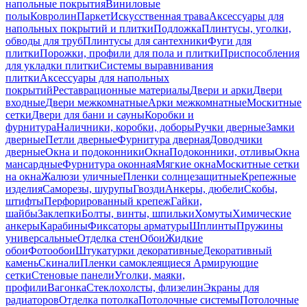
напольные покрытия
Виниловые
полы
Ковролин
Паркет
Искусственная трава
Аксессуары для
напольных покрытий и плитки
Подложка
Плинтусы, уголки,
обводы для труб
Плинтусы для сантехники
Фуги для
плитки
Порожки, профили для пола и плитки
Приспособления
для укладки плитки
Системы выравнивания
плитки
Аксессуары для напольных
покрытий
Реставрационные материалы
Двери и арки
Двери
входные
Двери межкомнатные
Арки межкомнатные
Москитные
сетки
Двери для бани и сауны
Коробки и
фурнитура
Наличники, коробки, доборы
Ручки дверные
Замки
дверные
Петли дверные
Фурнитура дверная
Доводчики
дверные
Окна и подоконники
Окна
Подоконники, отливы
Окна
мансардные
Фурнитура оконная
Мягкие окна
Москитные сетки
на окна
Жалюзи уличные
Пленки солнцезащитные
Крепежные
изделия
Саморезы, шурупы
Гвозди
Анкеры, дюбели
Скобы,
штифты
Перфорированный крепеж
Гайки,
шайбы
Заклепки
Болты, винты, шпильки
Хомуты
Химические
анкеры
Карабины
Фиксаторы арматуры
Шплинты
Пружины
универсальные
Отделка стен
Обои
Жидкие
обои
Фотообои
Штукатурки декоративные
Декоративный
камень
Скинали
Пленки самоклеящиеся
Армирующие
сетки
Стеновые панели
Уголки, маяки,
профили
Вагонка
Стеклохолсты, флизелин
Экраны для
радиаторов
Отделка потолка
Потолочные системы
Потолочные