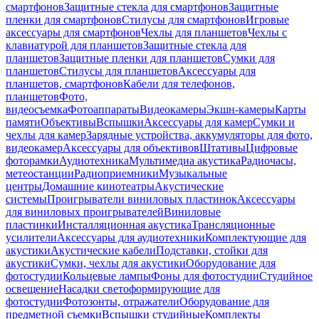
смартфонов
Защитные стекла для смартфонов
Защитные
пленки для смартфонов
Стилусы для смартфонов
Игровые
аксессуары для смартфонов
Чехлы для планшетов
Чехлы с
клавиатурой для планшетов
Защитные стекла для
планшетов
Защитные пленки для планшетов
Сумки для
планшетов
Стилусы для планшетов
Аксессуары для
планшетов, смартфонов
Кабели для телефонов,
планшетов
Фото,
видеосъемка
Фотоаппараты
Видеокамеры
Экшн-камеры
Карты
памяти
Объективы
Вспышки
Аксессуары для камер
Сумки и
чехлы для камер
Зарядные устройства, аккумуляторы для фото,
видеокамер
Аксессуары для объективов
Штативы
Цифровые
фоторамки
Аудиотехника
Мультимедиа акустика
Радиочасы,
метеостанции
Радиоприемники
Музыкальные
центры
Домашние кинотеатры
Акустические
системы
Проигрыватели виниловых пластинок
Аксессуары
для виниловых проигрывателей
Виниловые
пластинки
Инсталляционная акустика
Трансляционные
усилители
Аксессуары для аудиотехники
Комплектующие для
акустики
Акустические кабели
Подставки, стойки для
акустики
Сумки, чехлы для акустики
Оборудование для
фотостудии
Кольцевые лампы
Фоны для фотостудии
Студийное
освещение
Насадки светоформирующие для
фотостудии
Фотозонты, отражатели
Оборудование для
предметной съемки
Вспышки студийные
Комплекты