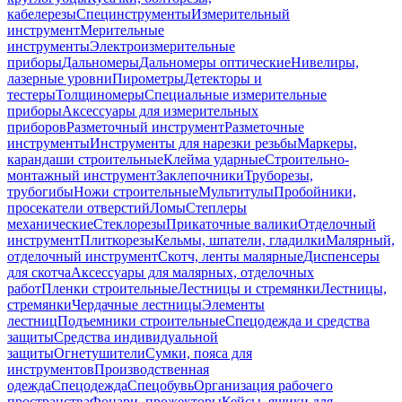
кабелерезы
Специнструменты
Измерительный
инструмент
Мерительные
инструменты
Электроизмерительные
приборы
Дальномеры
Дальномеры оптические
Нивелиры,
лазерные уровни
Пирометры
Детекторы и
тестеры
Толщиномеры
Специальные измерительные
приборы
Аксессуары для измерительных
приборов
Разметочный инструмент
Разметочные
инструменты
Инструменты для нарезки резьбы
Маркеры,
карандаши строительные
Клейма ударные
Строительно-
монтажный инструмент
Заклепочники
Труборезы,
трубогибы
Ножи строительные
Мультитулы
Пробойники,
просекатели отверстий
Ломы
Степлеры
механические
Стеклорезы
Прикаточные валики
Отделочный
инструмент
Плиткорезы
Кельмы, шпатели, гладилки
Малярный,
отделочный инструмент
Скотч, ленты малярные
Диспенсеры
для скотча
Аксессуары для малярных, отделочных
работ
Пленки строительные
Лестницы и стремянки
Лестницы,
стремянки
Чердачные лестницы
Элементы
лестниц
Подъемники строительные
Спецодежда и средства
защиты
Средства индивидуальной
защиты
Огнетушители
Сумки, пояса для
инструментов
Производственная
одежда
Спецодежда
Спецобувь
Организация рабочего
пространства
Фонари, прожекторы
Кейсы, ящики для