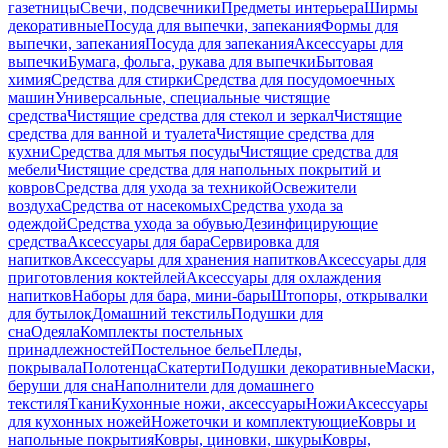
газетницы
Свечи, подсвечники
Предметы интерьера
Ширмы
декоративные
Посуда для выпечки, запекания
Формы для
выпечки, запекания
Посуда для запекания
Аксессуары для
выпечки
Бумага, фольга, рукава для выпечки
Бытовая
химия
Средства для стирки
Средства для посудомоечных
машин
Универсальные, специальные чистящие
средства
Чистящие средства для стекол и зеркал
Чистящие
средства для ванной и туалета
Чистящие средства для
кухни
Средства для мытья посуды
Чистящие средства для
мебели
Чистящие средства для напольных покрытий и
ковров
Средства для ухода за техникой
Освежители
воздуха
Средства от насекомых
Средства ухода за
одеждой
Средства ухода за обувью
Дезинфицирующие
средства
Аксессуары для бара
Сервировка для
напитков
Аксессуары для хранения напитков
Аксессуары для
приготовления коктейлей
Аксессуары для охлаждения
напитков
Наборы для бара, мини-бары
Штопоры, открывалки
для бутылок
Домашний текстиль
Подушки для
сна
Одеяла
Комплекты постельных
принадлежностей
Постельное белье
Пледы,
покрывала
Полотенца
Скатерти
Подушки декоративные
Маски,
беруши для сна
Наполнители для домашнего
текстиля
Ткани
Кухонные ножи, аксессуары
Ножи
Аксессуары
для кухонных ножей
Ножеточки и комплектующие
Ковры и
напольные покрытия
Ковры, циновки, шкуры
Ковры,