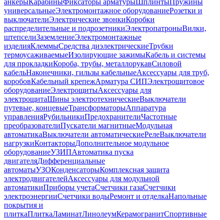
анкеры
Карабины
Фиксаторы арматуры
Шплинты
Пружины
универсальные
Электромонтажное оборудование
Розетки и
выключатели
Электрические звонки
Коробки
распределительные и подрозетники
Электропатроны
Вилки,
штепсели
Заземление
Электромонтажные
изделия
Клеммы
Средства диэлектрические
Трубки
термоусаживаемые
Изолирующие зажимы
Кабель и системы
для прокладки
Короба, трубы, металлорукав
Силовой
кабель
Наконечники, гильзы кабельные
Аксессуары для труб,
коробов
Кабельный крепеж
Арматура СИП
Электрощитовое
оборудование
Электрощиты
Аксессуары для
электрощита
Шины электротехнические
Выключатели
путевые, концевые
Трансформаторы
Аппаратура
управления
Рубильники
Предохранители
Частотные
преобразователи
Пускатели магнитные
Модульная
автоматика
Выключатели автоматические
Реле
Выключатели
нагрузки
Контакторы
Дополнительное модульное
оборудование
УЗИП
Автоматика пуска
двигателя
Дифференциальные
автоматы
УЗО
Конденсаторы
Комплексная защита
электродвигателей
Аксессуары для модульной
автоматики
Приборы учета
Счетчики газа
Счетчики
электроэнергии
Счетчики воды
Ремонт и отделка
Напольные
покрытия и
плитка
Плитка
Ламинат
Линолеум
Керамогранит
Спортивные