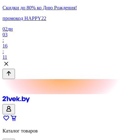
Скидки до 80% ко Дню Рождения!
промокод HAPPY22
02
дн
03
:
16
:
11
Каталог товаров