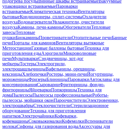
подогрева посуды
Винные шкафы встраиваемые
Вакуумные
упаковщики встраиваемые
Пароварки
встраиваемые
Климатическая техника
Вентиляторы
бытовые
Кондиционеры, сплит-системы
Охладители
воздуха
Водонагреватели
Увлажнители, очистители
воздуха
Камины, печи-камины
Обогреватели
Тепловые
завесы
Тепловые
пушки
Биокамины
Проветриватели
Отопительные печи
Банные
печи
Порталы для каминов
Вентиляторы вытяжные
Метеостанции
Газовые баллоны бытовые
Техника для
приготовления еды
Аэрогрили
Микроволновые
печи
Мультиварки
Сэндвичницы, хот-дог
мейкеры
Тостеры
Электрогрили,
электрошашлычницы
Вафельницы, орешницы,
кексницы
Хлебопечки
Ростеры, мини-печи
Йогуртницы,
мороженицы
Фризеры
Блинницы
Пароварки
Автоклавы для
консервирования
Сыроварни
Фритюрницы, фондю-
фритюрницы
Яйцеварки
Попкорницы
Техника для
дома
Пылесосы
Пылесосы профессиональные
Роботы-
пылесосы, мойщики окон
Пароочистители
Электровеники,
электрошвабры
Стеклоочистители
Стерилизационное
оборудование
Техника для приготовления
напитков
Электрочайники
Кофеварки,
кофемашины
Соковыжималки
Кофемолки
Вспениватели
молока
Сифоны для газирования воды
Аксессуары для