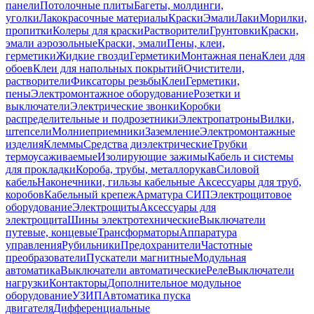
панели
Потолочные плиты
Багеты, молдинги,
уголки
Лакокрасочные материалы
Краски
Эмали
Лаки
Морилки,
пропитки
Колеры для краски
Растворители
Грунтовки
Краски,
эмали аэрозольные
Краски, эмали
Пены, клеи,
герметики
Жидкие гвозди
Герметики
Монтажная пена
Клеи для
обоев
Клеи для напольных покрытий
Очистители,
растворители
Фиксаторы резьбы
Клеи
Герметики,
пены
Электромонтажное оборудование
Розетки и
выключатели
Электрические звонки
Коробки
распределительные и подрозетники
Электропатроны
Вилки,
штепсели
Молниеприемники
Заземление
Электромонтажные
изделия
Клеммы
Средства диэлектрические
Трубки
термоусаживаемые
Изолирующие зажимы
Кабель и системы
для прокладки
Короба, трубы, металлорукав
Силовой
кабель
Наконечники, гильзы кабельные
Аксессуары для труб,
коробов
Кабельный крепеж
Арматура СИП
Электрощитовое
оборудование
Электрощиты
Аксессуары для
электрощита
Шины электротехнические
Выключатели
путевые, концевые
Трансформаторы
Аппаратура
управления
Рубильники
Предохранители
Частотные
преобразователи
Пускатели магнитные
Модульная
автоматика
Выключатели автоматические
Реле
Выключатели
нагрузки
Контакторы
Дополнительное модульное
оборудование
УЗИП
Автоматика пуска
двигателя
Дифференциальные