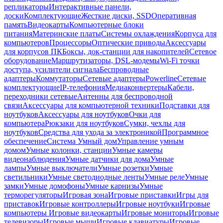
репликаторы
Интерактивные панели,
доски
Комплектующие
Жесткие диски, SSD
Оперативная
память
Видеокарты
Компьютерные блоки
питания
Материнские платы
Системы охлаждения
Корпуса для
компьютеров
Процессоры
Оптические приводы
Аксессуары
для корпусов ПК
Боксы, док-станции для накопителей
Сетевое
оборудование
Маршрутизаторы, DSL-модемы
Wi-Fi точки
доступа, усилители сигнала
Беспроводные
адаптеры
Коммутаторы
Сетевые адаптеры
Powerline
Сетевые
комплектующие
IP-телефония
Медиаконвертеры
Кабели,
переходники сетевые
Антенны для беспроводной
связи
Аксессуары для компьютерной техники
Подставки для
ноутбуков
Аксессуары для ноутбуков
Очки для
компьютера
Рюкзаки для ноутбуков
Сумки, чехлы для
ноутбуков
Средства для ухода за электроникой
Программное
обеспечение
Система Умный дом
Управление умным
домом
Умные колонки, станции
Умные камеры
видеонаблюдения
Умные датчики для дома
Умные
лампы
Умные выключатели
Умные розетки
Умные
светильники
Умные светодиодные ленты
Умные реле
Умные
замки
Умные домофоны
Умные карнизы
Умные
терморегуляторы
Игровая зона
Игровые приставки
Игры для
приставок
Игровые контроллеры
Игровые ноутбуки
Игровые
компьютеры
Игровые видеокарты
Игровые мониторы
Игровые
телевизоры
Игровые мыши
Игровые клавиатуры
Игровые