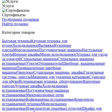
Услуги
Сертификаты
Подборщик подарков
Найти подарки
Категории товаров
Бытовая техника
Крупная техника для
кухни
Холодильники
Вытяжки
Кухонные
плиты
Морозильники
Посудомоечные машины
Настольные
плиты
Винные шкафы
Мини-холодильники
Техника для ухода
за одеждой
Стиральные машины
Стиральные машины
встраиваемые
Утюги
Отпариватели
Швейные, вышивальные
машины
Промышленные швейные
машины
Оверлоки
Сушильные машины, шкафы
Гладильные
системы, прессы
Машинки для удаления катышков
Сушилки
для обуви
Встраиваемая техника, оборудование
Варочные
панели
Духовые шкафы
Холодильники
встраиваемые
Посудомоечные машины
встраиваемые
Микроволновые печи
встраиваемые
Кофемашины встраиваемые
Комплекты
встраиваемой техники
Морозильники
встраиваемые
Измельчители пищевых отходов
Шкафы для