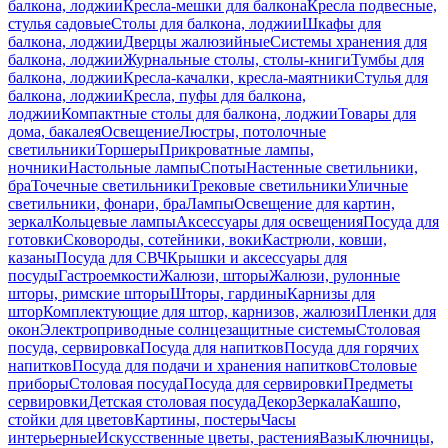
балкона, лоджии
Кресла-мешки для балкона
Кресла подвесные,
стулья садовые
Столы для балкона, лоджии
Шкафы для
балкона, лоджии
Дверцы жалюзийные
Системы хранения для
балкона, лоджии
Журнальные столы, столы-книги
Тумбы для
балкона, лоджии
Кресла-качалки, кресла-маятники
Стулья для
балкона, лоджии
Кресла, пуфы для балкона,
лоджии
Компактные столы для балкона, лоджии
Товары для
дома, бакалея
Освещение
Люстры, потолочные
светильники
Торшеры
Прикроватные лампы,
ночники
Настольные лампы
Споты
Настенные светильники,
бра
Точечные светильники
Трековые светильники
Уличные
светильники, фонари, бра
Лампы
Освещение для картин,
зеркал
Кольцевые лампы
Аксессуары для освещения
Посуда для
готовки
Сковороды, сотейники, воки
Кастрюли, ковши,
казаны
Посуда для СВЧ
Крышки и аксессуары для
посуды
Гастроемкости
Жалюзи, шторы
Жалюзи, рулонные
шторы, римские шторы
Шторы, гардины
Карнизы для
штор
Комплектующие для штор, карнизов, жалюзи
Пленки для
окон
Электроприводные солнцезащитные системы
Столовая
посуда, сервировка
Посуда для напитков
Посуда для горячих
напитков
Посуда для подачи и хранения напитков
Столовые
приборы
Столовая посуда
Посуда для сервировки
Предметы
сервировки
Детская столовая посуда
Декор
Зеркала
Кашпо,
стойки для цветов
Картины, постеры
Часы
интерьерные
Искусственные цветы, растения
Вазы
Ключницы,