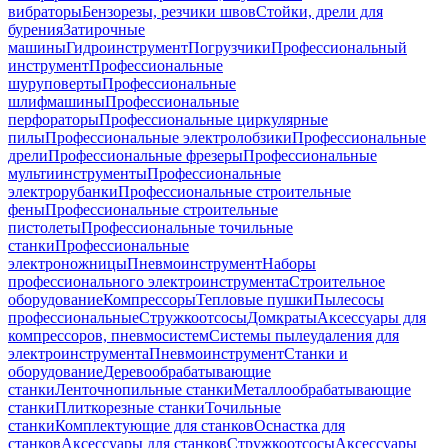
вибраторы
Бензорезы, резчики швов
Стойки, дрели для
бурения
Затирочные
машины
Гидроинструмент
Погрузчики
Профессиональный
инструмент
Профессиональные
шуруповерты
Профессиональные
шлифмашины
Профессиональные
перфораторы
Профессиональные циркулярные
пилы
Профессиональные электролобзики
Профессиональные
дрели
Профессиональные фрезеры
Профессиональные
мультиинструменты
Профессиональные
электрорубанки
Профессиональные строительные
фены
Профессиональные строительные
пистолеты
Профессиональные точильные
станки
Профессиональные
электроножницы
Пневмоинструмент
Наборы
профессионального электроинструмента
Строительное
оборудование
Компрессоры
Тепловые пушки
Пылесосы
профессиональные
Стружкоотсосы
Домкраты
Аксессуары для
компрессоров, пневмосистем
Системы пылеудаления для
электроинструмента
Пневмоинструмент
Станки и
оборудование
Деревообрабатывающие
станки
Ленточнопильные станки
Металлообрабатывающие
станки
Плиткорезные станки
Точильные
станки
Комплектующие для станков
Оснастка для
станков
Аксессуары для станков
Стружкоотсосы
Аксессуары