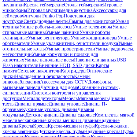
наушники
Кресла геймерские
Столы геймерские
Игровые
микрофоны
Игровая мультимедиа акустика
Аксессуары для
геймеров
Фигурки Funko Pop
Подставки для
ноутбуков
Светодиодные ленты
Лампы для мониторов
Умная
техника
Умные роботы-пылесосы
Умные телевизоры
Умные
стиральные машины
Умные чайники
Умные роботы
кулинарные
Умные вентиляторы
Умные кондиционеры
Умные
обогреватели
Умные увлажнители, очистители воздуха
Умные
отопительные котлы
Умные проветриватели
Умные радиочасы,
метеостанции
Умные кормушки и поилки для
животных
Умные напольные весы
Накопители данных
USB
Flash накопители
Внешние HDD, SSD диски
Карты
памяти
Сетевые накопители
Картридеры
Оптические
диски
Наблюдение и безопасность
Камеры
видеонаблюдения
Аксессуары для CCTV
Домофоны,
вызывные панели
Датчики для дома
Охранные системы,
сигнализации
Системы контроля и управления
доступом
Металлодетекторы
Мебель
Мягкая мебель
Диваны,
тахты
Диваны прямые
Диваны угловые
Диваны П-
образные
Кухонные уголки, диваны
Диваны
модульные
Детские диваны
Диваны садовые
Комплекты мягкой
мебели
Бескаркасные кресла-мешки и диваны
Надувные
диваны
Кресла
Кресла
Кресла-мешки и пуфы
Кресла-качалки,
кресла-маятники
Детские кресла, пуфы
Надувные кресла
Пуфы,
оттоманки
Кресла-кровати
Игровая мебель
Кресла