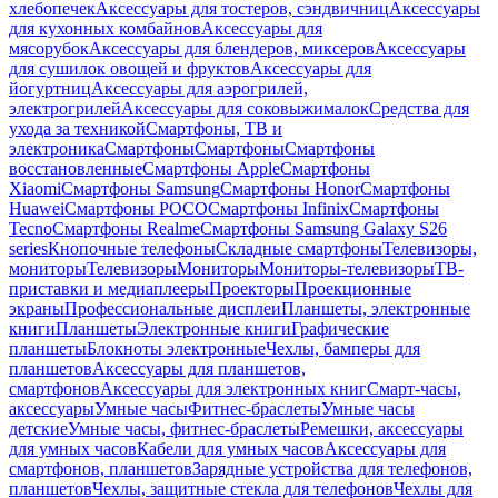
хлебопечек
Аксессуары для тостеров, сэндвичниц
Аксессуары
для кухонных комбайнов
Аксессуары для
мясорубок
Аксессуары для блендеров, миксеров
Аксессуары
для сушилок овощей и фруктов
Аксессуары для
йогуртниц
Аксессуары для аэрогрилей,
электрогрилей
Аксессуары для соковыжималок
Средства для
ухода за техникой
Смартфоны, ТВ и
электроника
Смартфоны
Смартфоны
Смартфоны
восстановленные
Смартфоны Apple
Смартфоны
Xiaomi
Смартфоны Samsung
Смартфоны Honor
Смартфоны
Huawei
Смартфоны POCO
Смартфоны Infinix
Смартфоны
Tecno
Смартфоны Realme
Смартфоны Samsung Galaxy S26
series
Кнопочные телефоны
Складные смартфоны
Телевизоры,
мониторы
Телевизоры
Мониторы
Мониторы-телевизоры
ТВ-
приставки и медиаплееры
Проекторы
Проекционные
экраны
Профессиональные дисплеи
Планшеты, электронные
книги
Планшеты
Электронные книги
Графические
планшеты
Блокноты электронные
Чехлы, бамперы для
планшетов
Аксессуары для планшетов,
смартфонов
Аксессуары для электронных книг
Смарт-часы,
аксессуары
Умные часы
Фитнес-браслеты
Умные часы
детские
Умные часы, фитнес-браслеты
Ремешки, аксессуары
для умных часов
Кабели для умных часов
Аксессуары для
смартфонов, планшетов
Зарядные устройства для телефонов,
планшетов
Чехлы, защитные стекла для телефонов
Чехлы для