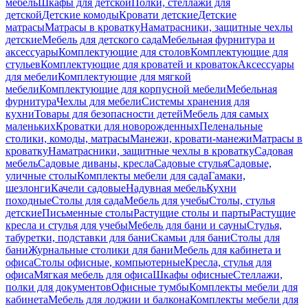
мебель
Шкафы для детской
Полки, стеллажи для
детской
Детские комоды
Кровати детские
Детские
матрасы
Матрасы в кроватку
Наматрасники, защитные чехлы
детские
Мебель для детского сада
Мебельная фурнитура и
аксессуары
Комплектующие для столов
Комплектующие для
стульев
Комплектующие для кроватей и кроваток
Аксессуары
для мебели
Комплектующие для мягкой
мебели
Комплектующие для корпусной мебели
Мебельная
фурнитура
Чехлы для мебели
Системы хранения для
кухни
Товары для безопасности детей
Мебель для самых
маленьких
Кроватки для новорожденных
Пеленальные
столики, комоды, матрасы
Манежи, кровати-манежи
Матрасы в
кроватку
Наматрасники, защитные чехлы в кроватку
Садовая
мебель
Садовые диваны, кресла
Садовые стулья
Садовые,
уличные столы
Комплекты мебели для сада
Гамаки,
шезлонги
Качели садовые
Надувная мебель
Кухни
походные
Столы для сада
Мебель для учебы
Столы, стулья
детские
Письменные столы
Растущие столы и парты
Растущие
кресла и стулья для учебы
Мебель для бани и сауны
Стулья,
табуретки, подставки для бани
Скамьи для бани
Столы для
бани
Журнальные столики для бани
Мебель для кабинета и
офиса
Столы офисные, компьютерные
Кресла, стулья для
офиса
Мягкая мебель для офиса
Шкафы офисные
Стеллажи,
полки для документов
Офисные тумбы
Комплекты мебели для
кабинета
Мебель для лоджии и балкона
Комплекты мебели для