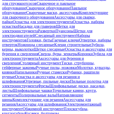
для стружкоотсосов
Сварочное и паяльное
оборудование
Сварочное оборудование
Паяльное
оборудование
Сварочные маски, аксессуары
Комплектующие
для сварочного оборудования
Аксессуары для сварки,
пайки
Оснастка для электроинструмента
Оснастка, наборы
оснастки
Насадки для граверов
Щетки для
электроинструмента
Развертки
Пуансоны
Щетки для
электродвигателей
Слесарный инструмент
Наборы
инструментов
Головки, биты
Гаечные ключи
Отвертки, наборы
отверток
Ножницы слесарные
Клещи строительные
Зубила,
керны, выколотки
Щетки слесарные
Оснастка и аксессуары для
бурения и сверления
Сверла, буры, зенкеры
Коронки
Зубила для
электроинструмента
Аксессуары для бурения и
сверления
Столярный инструмент
Тиски, струбцины,
гейферные зажимы
Ручные пилы, ножовки
Молотки, кувалды,
киянки
Напильники
Ручные стамески
Рубанки, рашпили
ручные
Оснастка и аксессуары для резания и
шлифования
Отрезные, пильные диски
Пильные полотна для
электроинструмента
Фрезы
Шлифовальные диски, насадки,
листы
Шлифовальные чашки
Точильные камни, круги,
сегменты
Полировальные валы
Направляющие
шины
Комплектующие для резания
Аксессуары для
резания
Аксессуары для шлифования
Электромонтажный
инструмент
Обжимной инструмент
Плоскогубцы,
круглогубцы
Кусачки, болторезы,