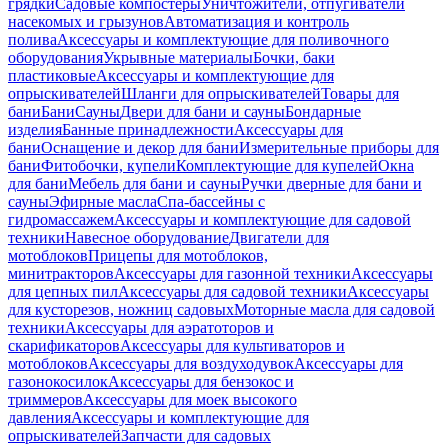
грядки
Садовые компостеры
Уничтожители, отпугиватели
насекомых и грызунов
Автоматизация и контроль
полива
Аксессуары и комплектующие для поливочного
оборудования
Укрывные материалы
Бочки, баки
пластиковые
Аксессуары и комплектующие для
опрыскивателей
Шланги для опрыскивателей
Товары для
бани
Бани
Сауны
Двери для бани и сауны
Бондарные
изделия
Банные принадлежности
Аксессуары для
бани
Оснащение и декор для бани
Измерительные приборы для
бани
Фитобочки, купели
Комплектующие для купелей
Окна
для бани
Мебель для бани и сауны
Ручки дверные для бани и
сауны
Эфирные масла
Спа-бассейны с
гидромассажем
Аксессуары и комплектующие для садовой
техники
Навесное оборудование
Двигатели для
мотоблоков
Прицепы для мотоблоков,
минитракторов
Аксессуары для газонной техники
Аксессуары
для цепных пил
Аксессуары для садовой техники
Аксессуары
для кусторезов, ножниц садовых
Моторные масла для садовой
техники
Аксессуары для аэратоторов и
скарификаторов
Аксессуары для культиваторов и
мотоблоков
Аксессуары для воздуходувок
Аксессуары для
газонокосилок
Аксессуары для бензокос и
триммеров
Аксессуары для моек высокого
давления
Аксессуары и комплектующие для
опрыскивателей
Запчасти для садовых