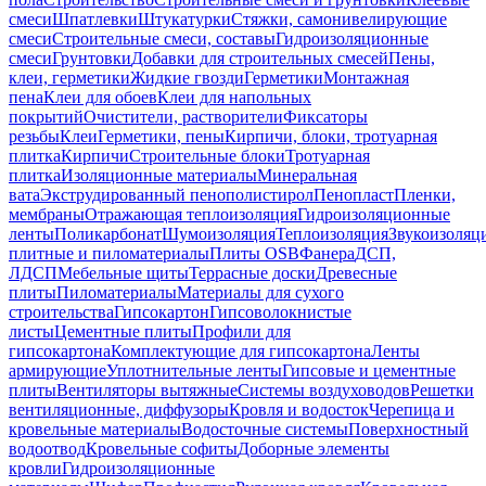
смеси
Шпатлевки
Штукатурки
Стяжки, самонивелирующие
смеси
Строительные смеси, составы
Гидроизоляционные
смеси
Грунтовки
Добавки для строительных смесей
Пены,
клеи, герметики
Жидкие гвозди
Герметики
Монтажная
пена
Клеи для обоев
Клеи для напольных
покрытий
Очистители, растворители
Фиксаторы
резьбы
Клеи
Герметики, пены
Кирпичи, блоки, тротуарная
плитка
Кирпичи
Строительные блоки
Тротуарная
плитка
Изоляционные материалы
Минеральная
вата
Экструдированный пенополистирол
Пенопласт
Пленки,
мембраны
Отражающая теплоизоляция
Гидроизоляционные
ленты
Поликарбонат
Шумоизоляция
Теплоизоляция
Звукоизоляц
плитные и пиломатериалы
Плиты OSB
Фанера
ДСП,
ЛДСП
Мебельные щиты
Террасные доски
Древесные
плиты
Пиломатериалы
Материалы для сухого
строительства
Гипсокартон
Гипсоволокнистые
листы
Цементные плиты
Профили для
гипсокартона
Комплектующие для гипсокартона
Ленты
армирующие
Уплотнительные ленты
Гипсовые и цементные
плиты
Вентиляторы вытяжные
Системы воздуховодов
Решетки
вентиляционные, диффузоры
Кровля и водосток
Черепица и
кровельные материалы
Водосточные системы
Поверхностный
водоотвод
Кровельные софиты
Доборные элементы
кровли
Гидроизоляционные