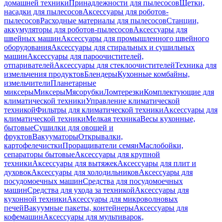
домашней техники
Принадлежности для пылесосов
Щетки,
насадки для пылесосов
Аксессуары для роботов-
пылесосов
Расходные материалы для пылесосов
Станции,
аккумуляторы для роботов-пылесосов
Аксессуары для
швейных машин
Аксессуары для промышленного швейного
оборудования
Аксессуары для стиральных и сушильных
машин
Аксессуары для пароочистителей,
отпаривателей
Аксессуары для стеклоочистителей
Техника для
измельчения продуктов
Блендеры
Кухонные комбайны,
измельчители
Планетарные
миксеры
Миксеры
Мясорубки
Ломтерезки
Комплектующие для
климатической техники
Управление климатической
техникой
Фильтры для климатической техники
Аксессуары для
климатической техники
Мелкая техника
Весы кухонные,
бытовые
Сушилки для овощей и
фруктов
Вакууматоры
Открывалки,
картофелечистки
Проращиватели семян
Маслобойки,
сепараторы бытовые
Аксессуары для крупной
техники
Аксессуары для вытяжек
Аксессуары для плит и
духовок
Аксессуары для холодильников
Аксессуары для
посудомоечных машин
Средства для посудомоечных
машин
Средства для ухода за техникой
Аксессуары для
кухонной техники
Аксессуары для микроволновых
печей
Вакуумные пакеты, контейнеры
Аксессуары для
кофемашин
Аксессуары для мультиварок,