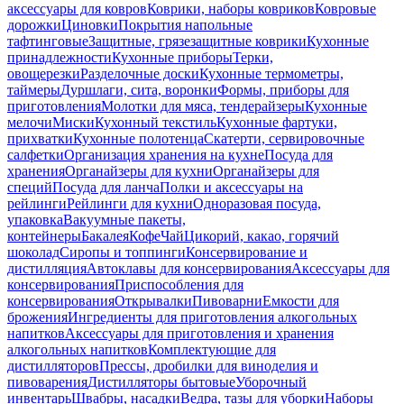
аксессуары для ковров
Коврики, наборы ковриков
Ковровые
дорожки
Циновки
Покрытия напольные
тафтинговые
Защитные, грязезащитные коврики
Кухонные
принадлежности
Кухонные приборы
Терки,
овощерезки
Разделочные доски
Кухонные термометры,
таймеры
Дуршлаги, сита, воронки
Формы, приборы для
приготовления
Молотки для мяса, тендерайзеры
Кухонные
мелочи
Миски
Кухонный текстиль
Кухонные фартуки,
прихватки
Кухонные полотенца
Скатерти, сервировочные
салфетки
Организация хранения на кухне
Посуда для
хранения
Органайзеры для кухни
Органайзеры для
специй
Посуда для ланча
Полки и аксессуары на
рейлинги
Рейлинги для кухни
Одноразовая посуда,
упаковка
Вакуумные пакеты,
контейнеры
Бакалея
Кофе
Чай
Цикорий, какао, горячий
шоколад
Сиропы и топпинги
Консервирование и
дистилляция
Автоклавы для консервирования
Аксессуары для
консервирования
Приспособления для
консервирования
Открывалки
Пивоварни
Емкости для
брожения
Ингредиенты для приготовления алкогольных
напитков
Аксессуары для приготовления и хранения
алкогольных напитков
Комплектующие для
дистилляторов
Прессы, дробилки для виноделия и
пивоварения
Дистилляторы бытовые
Уборочный
инвентарь
Швабры, насадки
Ведра, тазы для уборки
Наборы