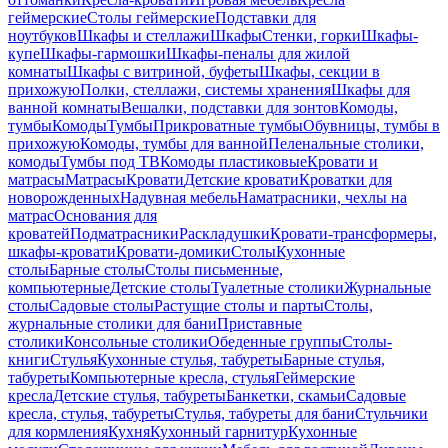
геймерские
Столы геймерские
Подставки для
ноутбуков
Шкафы и стеллажи
Шкафы
Стенки, горки
Шкафы-
купе
Шкафы-гармошки
Шкафы-пеналы для жилой
комнаты
Шкафы с витриной, буфеты
Шкафы, секции в
прихожую
Полки, стеллажи, системы хранения
Шкафы для
ванной комнаты
Вешалки, подставки для зонтов
Комоды,
тумбы
Комоды
Тумбы
Прикроватные тумбы
Обувницы, тумбы в
прихожую
Комоды, тумбы для ванной
Пеленальные столики,
комоды
Тумбы под ТВ
Комоды пластиковые
Кровати и
матрасы
Матрасы
Кровати
Детские кровати
Кроватки для
новорожденных
Надувная мебель
Наматрасники, чехлы на
матрас
Основания для
кроватей
Подматрасники
Раскладушки
Кровати-трансформеры,
шкафы-кровати
Кровати-домики
Столы
Кухонные
столы
Барные столы
Столы письменные,
компьютерные
Детские столы
Туалетные столики
Журнальные
столы
Садовые столы
Растущие столы и парты
Столы,
журнальные столики для бани
Приставные
столики
Консольные столики
Обеденные группы
Столы-
книги
Стулья
Кухонные стулья, табуреты
Барные стулья,
табуреты
Компьютерные кресла, стулья
Геймерские
кресла
Детские стулья, табуреты
Банкетки, скамьи
Садовые
кресла, стулья, табуреты
Стулья, табуреты для бани
Стульчики
для кормления
Кухня
Кухонный гарнитур
Кухонные