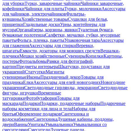
для уборки
Турки, заварочные чайники
Чайники заварочные,
кофейники
Чайники для плиты
Турки, молочники
Аксессуары
для чайников, электрочайников
Фильтры-
кувшины
Хозяйственные товары
Сушилки для белья,
прищепки
Гладильные доски
Урны, контейнеры для
мусора
Органайзеры, корзины, ящики
Туалетная бумага,
бумажные полотенца
Салфетки, мочалки, губки, мусорные
пакеты
Фольга, пленка, пакеты
Упаковочная тара
Аксессуары
для глажения
Аксессуары для стирки
Веревки,
шпагаты
Емкости, дозаторы для моющих средств
Вешалки-
плечики
Мешки хозяйственные
Сувениры
Копилки
Картины,
постеры
Фотоальбомы
Рамки для фотографий,
картин
Предметы интерьера
Шкатулки, подставки для
украшений
Статуэтки
Магниты
сувенирные
Иконы
Праздничный декор
Товары для
праздника
Елки
Аксессуары для елей новогодних
Новогодние
украшения
Светодиодные гирлянды, декорации
Светодиодные
фигуры, игрушки
Временные
татуировки
Фотобутафория
Товары для
маскарада
Подарки
Подарки, подарочные наборы
Подарочные
наборы косметики для лица и тела
Наборы для
бритья
Оформление подарков
Сантехника и
водоснабжение
Сантехника
Душевые кабины, поддоны,
двери
Ванны
Унитазы
Умывальники
Умывальники со
смесителями
Смесители
Душевые панели,