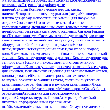
материалы
Шифер
Профнастил
Рулонная кровля
Кровельная
вентиляция
Отделка фасада
Фасадные
панели
Сайдинг
Комплектующие для фасадных
панелей
Декоративные штукатурки для фасада
Клинкерная
плитка для фасада
Декоративный камень для наружной
отделки
Отопление
Отопительные котлы
Газовые
колонки
Камины, печи-камины
Отопительные печи
Банные
печи
Водонагреватели
Радиаторы отопления, батареи
Теплый
пол
Теплые плинтусы
Системы антиобледенения
Управление
климатической техникой
Комплектующие для отопительного
оборудования
Стабилизаторы напряжения
Насосы
циркуляционные
Регулирующая арматура
Отвод и подвод
воды
Дымоходы и комплектующие
Управление климатической
техникой
Комплектующие для радиаторов
Комплектующие для
теплого пола
Топливо и аксессуары для отопительного
оборудования
Комплектующие для печей, каминов
Аксессуары
для каминов, печей
Комплектующие для отопительных котлов,
водонагревателей
Канализация
Тросы сантехнические,
вантузы
Прочистные машины
Трубы, фитинги внутренней
канализации
Трубы, фитинги наружной канализации
Люки
канализационные
Металлопрокат
Металлопрокат
Сваи
Заборы,
ограждения
Автоматика для ворот
Крепежные
изделия
Саморезы, шурупы
Гвозди
Анкеры, дюбели
Скобы,
штифты
Перфорированный крепеж
Гайки,
шайбы
Заклепки
Болты, винты, шпильки
Хомуты
Химические