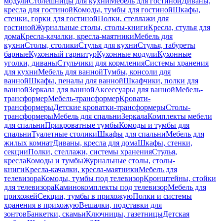
модули
Столешницы для кухни
Мебель для гостиной
Диваны,
кресла для гостиной
Комоды, тумбы для гостиной
Шкафы,
стенки, горки для гостиной
Полки, стеллажи для
гостиной
Журнальные столы, столы-книги
Кресла, стулья для
дома
Кресла-качалки, кресла-маятники
Мебель для
кухни
Столы, столики
Стулья для кухни
Стулья, табуреты
барные
Кухонный гарнитур
Кухонные модули
Кухонные
уголки, диваны
Стульчики для кормления
Системы хранения
для кухни
Мебель для ванной
Тумбы, консоли для
ванной
Шкафы, пеналы для ванной
Шкафчики, полки для
ванной
Зеркала для ванной
Аксессуары для ванной
Мебель-
трансформер
Мебель-трансформер
Кровати-
трансформеры
Детские кроватки-трансформеры
Столы-
трансформеры
Мебель для спальни
Зеркала
Комплекты мебели
для спальни
Прикроватные тумбы
Комоды и тумбы для
спальни
Туалетные столики
Шкафы для спальни
Мебель для
жилых комнат
Диваны, кресла для дома
Шкафы, стенки,
секции
Полки, стеллажи, системы хранения
Стулья,
кресла
Комоды и тумбы
Журнальные столы, столы-
книги
Кресла-качалки, кресла-маятники
Мебель для
телевизора
Комоды, тумбы под телевизор
Кронштейны, стойки
для телевизора
Каминокомплекты под телевизор
Мебель для
прихожей
Секции, тумбы в прихожую
Полки и системы
хранения в прихожую
Вешалки, подставки для
зонтов
Банкетки, скамьи
Ключницы, газетницы
Детская