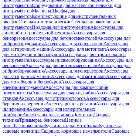
инструментов
Оборудование для мастерской
Тележки для
инструментов
Магниты
Шкафы для
инструментов
Комплектующие для инструментальных
шкафов
Стеллажи металлические
Стенды, держатели для
инструментов
Поддоны для инструментов
Аксессуары для
силовой и строительной техники
Аксессуары для
бензорезов
Аксессуары для бетоносмесителей
Аксессуары для
виброоборудования
Аксессуары для генераторов
Аксессуары
для затирочных машин
Аксессуары для мотопомп
Аксессуары
для мотобуров и бензобуров
Аксессуары для строительного
инструмента
Аксессуары пневмооборудования
Аксессуары для
бензорезов
Аксессуары для бетоносмесителей
Аксессуары для
виброоборудования
Аксессуары для генераторов
Аксессуары
для затирочных машин
Аксессуары для мотопомп
Аксессуары
для мотобуров и бензобуров
Аксессуары для
электроинструмента
Аксессуары для компрессоров,
пневмосистем
Аксессуары для сварки, пайки
Аксессуары для
станков
Аксессуары для стружкоотсосов
Аксессуары для
бурения и сверления
Аксессуары для резания
Аксессуары для
шлифования
Аксессуары для измерительных
приборов
Аксессуары для станков
Дом и сад
Садовая
техника
Триммеры, бензокосы
Цепные
пилы
Газонокосилки
Культиваторы, мотоблоки
Кусторезы,
садовые ножницы
Садовые, кормовые измельчители
Садовые