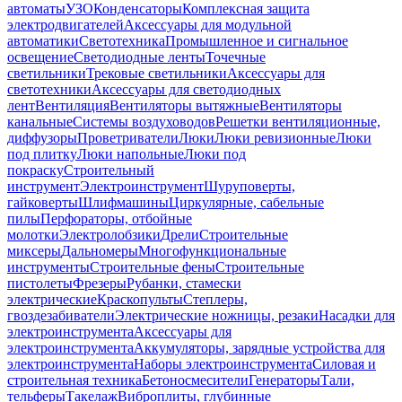
автоматы
УЗО
Конденсаторы
Комплексная защита
электродвигателей
Аксессуары для модульной
автоматики
Светотехника
Промышленное и сигнальное
освещение
Светодиодные ленты
Точечные
светильники
Трековые светильники
Аксессуары для
светотехники
Аксессуары для светодиодных
лент
Вентиляция
Вентиляторы вытяжные
Вентиляторы
канальные
Системы воздуховодов
Решетки вентиляционные,
диффузоры
Проветриватели
Люки
Люки ревизионные
Люки
под плитку
Люки напольные
Люки под
покраску
Строительный
инструмент
Электроинструмент
Шуруповерты,
гайковерты
Шлифмашины
Циркулярные, сабельные
пилы
Перфораторы, отбойные
молотки
Электролобзики
Дрели
Строительные
миксеры
Дальномеры
Многофункциональные
инструменты
Строительные фены
Строительные
пистолеты
Фрезеры
Рубанки, стамески
электрические
Краскопульты
Степлеры,
гвоздезабиватели
Электрические ножницы, резаки
Насадки для
электроинструмента
Аксессуары для
электроинструмента
Аккумуляторы, зарядные устройства для
электроинструмента
Наборы электроинструмента
Силовая и
строительная техника
Бетоносмесители
Генераторы
Тали,
тельферы
Такелаж
Виброплиты, глубинные