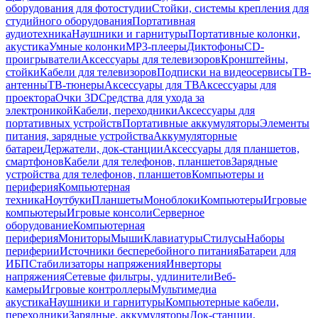
оборудования для фотостудии
Стойки, системы крепления для
студийного оборудования
Портативная
аудиотехника
Наушники и гарнитуры
Портативные колонки,
акустика
Умные колонки
MP3-плееры
Диктофоны
CD-
проигрыватели
Аксессуары для телевизоров
Кронштейны,
стойки
Кабели для телевизоров
Подписки на видеосервисы
ТВ-
антенны
ТВ-тюнеры
Аксессуары для ТВ
Аксессуары для
проектора
Очки 3D
Средства для ухода за
электроникой
Кабели, переходники
Аксессуары для
портативных устройств
Портативные аккумуляторы
Элементы
питания, зарядные устройства
Аккумуляторные
батареи
Держатели, док-станции
Аксессуары для планшетов,
смартфонов
Кабели для телефонов, планшетов
Зарядные
устройства для телефонов, планшетов
Компьютеры и
периферия
Компьютерная
техника
Ноутбуки
Планшеты
Моноблоки
Компьютеры
Игровые
компьютеры
Игровые консоли
Серверное
оборудование
Компьютерная
периферия
Мониторы
Мыши
Клавиатуры
Стилусы
Наборы
периферии
Источники бесперебойного питания
Батареи для
ИБП
Стабилизаторы напряжения
Инверторы
напряжения
Сетевые фильтры, удлинители
Веб-
камеры
Игровые контроллеры
Мультимедиа
акустика
Наушники и гарнитуры
Компьютерные кабели,
переходники
Зарядные, аккумуляторы
Док-станции,