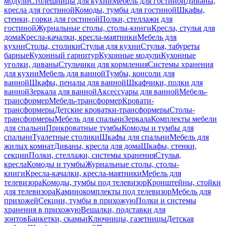
модули
Столешницы для кухни
Мебель для гостиной
Диваны,
кресла для гостиной
Комоды, тумбы для гостиной
Шкафы,
стенки, горки для гостиной
Полки, стеллажи для
гостиной
Журнальные столы, столы-книги
Кресла, стулья для
дома
Кресла-качалки, кресла-маятники
Мебель для
кухни
Столы, столики
Стулья для кухни
Стулья, табуреты
барные
Кухонный гарнитур
Кухонные модули
Кухонные
уголки, диваны
Стульчики для кормления
Системы хранения
для кухни
Мебель для ванной
Тумбы, консоли для
ванной
Шкафы, пеналы для ванной
Шкафчики, полки для
ванной
Зеркала для ванной
Аксессуары для ванной
Мебель-
трансформер
Мебель-трансформер
Кровати-
трансформеры
Детские кроватки-трансформеры
Столы-
трансформеры
Мебель для спальни
Зеркала
Комплекты мебели
для спальни
Прикроватные тумбы
Комоды и тумбы для
спальни
Туалетные столики
Шкафы для спальни
Мебель для
жилых комнат
Диваны, кресла для дома
Шкафы, стенки,
секции
Полки, стеллажи, системы хранения
Стулья,
кресла
Комоды и тумбы
Журнальные столы, столы-
книги
Кресла-качалки, кресла-маятники
Мебель для
телевизора
Комоды, тумбы под телевизор
Кронштейны, стойки
для телевизора
Каминокомплекты под телевизор
Мебель для
прихожей
Секции, тумбы в прихожую
Полки и системы
хранения в прихожую
Вешалки, подставки для
зонтов
Банкетки, скамьи
Ключницы, газетницы
Детская