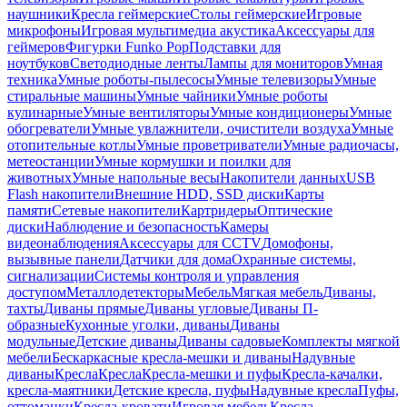
наушники
Кресла геймерские
Столы геймерские
Игровые
микрофоны
Игровая мультимедиа акустика
Аксессуары для
геймеров
Фигурки Funko Pop
Подставки для
ноутбуков
Светодиодные ленты
Лампы для мониторов
Умная
техника
Умные роботы-пылесосы
Умные телевизоры
Умные
стиральные машины
Умные чайники
Умные роботы
кулинарные
Умные вентиляторы
Умные кондиционеры
Умные
обогреватели
Умные увлажнители, очистители воздуха
Умные
отопительные котлы
Умные проветриватели
Умные радиочасы,
метеостанции
Умные кормушки и поилки для
животных
Умные напольные весы
Накопители данных
USB
Flash накопители
Внешние HDD, SSD диски
Карты
памяти
Сетевые накопители
Картридеры
Оптические
диски
Наблюдение и безопасность
Камеры
видеонаблюдения
Аксессуары для CCTV
Домофоны,
вызывные панели
Датчики для дома
Охранные системы,
сигнализации
Системы контроля и управления
доступом
Металлодетекторы
Мебель
Мягкая мебель
Диваны,
тахты
Диваны прямые
Диваны угловые
Диваны П-
образные
Кухонные уголки, диваны
Диваны
модульные
Детские диваны
Диваны садовые
Комплекты мягкой
мебели
Бескаркасные кресла-мешки и диваны
Надувные
диваны
Кресла
Кресла
Кресла-мешки и пуфы
Кресла-качалки,
кресла-маятники
Детские кресла, пуфы
Надувные кресла
Пуфы,
оттоманки
Кресла-кровати
Игровая мебель
Кресла