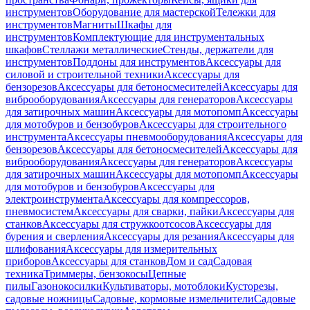
инструментов
Оборудование для мастерской
Тележки для
инструментов
Магниты
Шкафы для
инструментов
Комплектующие для инструментальных
шкафов
Стеллажи металлические
Стенды, держатели для
инструментов
Поддоны для инструментов
Аксессуары для
силовой и строительной техники
Аксессуары для
бензорезов
Аксессуары для бетоносмесителей
Аксессуары для
виброоборудования
Аксессуары для генераторов
Аксессуары
для затирочных машин
Аксессуары для мотопомп
Аксессуары
для мотобуров и бензобуров
Аксессуары для строительного
инструмента
Аксессуары пневмооборудования
Аксессуары для
бензорезов
Аксессуары для бетоносмесителей
Аксессуары для
виброоборудования
Аксессуары для генераторов
Аксессуары
для затирочных машин
Аксессуары для мотопомп
Аксессуары
для мотобуров и бензобуров
Аксессуары для
электроинструмента
Аксессуары для компрессоров,
пневмосистем
Аксессуары для сварки, пайки
Аксессуары для
станков
Аксессуары для стружкоотсосов
Аксессуары для
бурения и сверления
Аксессуары для резания
Аксессуары для
шлифования
Аксессуары для измерительных
приборов
Аксессуары для станков
Дом и сад
Садовая
техника
Триммеры, бензокосы
Цепные
пилы
Газонокосилки
Культиваторы, мотоблоки
Кусторезы,
садовые ножницы
Садовые, кормовые измельчители
Садовые