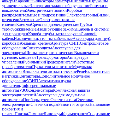
анкеры
Карабины
Фиксаторы арматуры
Шплинты
Пружины
универсальные
Электромонтажное оборудование
Розетки и
выключатели
Электрические звонки
Коробки
распределительные и подрозетники
Электропатроны
Вилки,
штепсели
Заземление
Электромонтажные
изделия
Клеммы
Средства диэлектрические
Трубки
термоусаживаемые
Изолирующие зажимы
Кабель и системы
для прокладки
Короба, трубы, металлорукав
Силовой
кабель
Наконечники, гильзы кабельные
Аксессуары для труб,
коробов
Кабельный крепеж
Арматура СИП
Электрощитовое
оборудование
Электрощиты
Аксессуары для
электрощита
Шины электротехнические
Выключатели
путевые, концевые
Трансформаторы
Аппаратура
управления
Рубильники
Предохранители
Частотные
преобразователи
Пускатели магнитные
Модульная
автоматика
Выключатели автоматические
Реле
Выключатели
нагрузки
Контакторы
Дополнительное модульное
оборудование
УЗИП
Автоматика пуска
двигателя
Дифференциальные
автоматы
УЗО
Конденсаторы
Комплексная защита
электродвигателей
Аксессуары для модульной
автоматики
Приборы учета
Счетчики газа
Счетчики
электроэнергии
Счетчики воды
Ремонт и отделка
Напольные
покрытия и
плитка
Плитка
Ламинат
Линолеум
Керамогранит
Спортивные