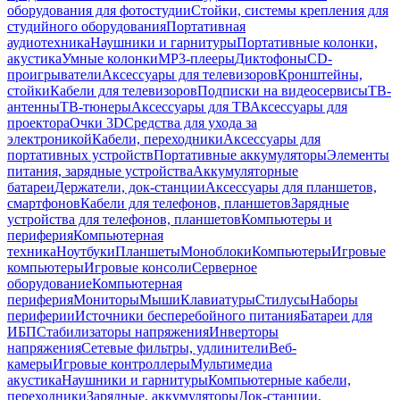
оборудования для фотостудии
Стойки, системы крепления для
студийного оборудования
Портативная
аудиотехника
Наушники и гарнитуры
Портативные колонки,
акустика
Умные колонки
MP3-плееры
Диктофоны
CD-
проигрыватели
Аксессуары для телевизоров
Кронштейны,
стойки
Кабели для телевизоров
Подписки на видеосервисы
ТВ-
антенны
ТВ-тюнеры
Аксессуары для ТВ
Аксессуары для
проектора
Очки 3D
Средства для ухода за
электроникой
Кабели, переходники
Аксессуары для
портативных устройств
Портативные аккумуляторы
Элементы
питания, зарядные устройства
Аккумуляторные
батареи
Держатели, док-станции
Аксессуары для планшетов,
смартфонов
Кабели для телефонов, планшетов
Зарядные
устройства для телефонов, планшетов
Компьютеры и
периферия
Компьютерная
техника
Ноутбуки
Планшеты
Моноблоки
Компьютеры
Игровые
компьютеры
Игровые консоли
Серверное
оборудование
Компьютерная
периферия
Мониторы
Мыши
Клавиатуры
Стилусы
Наборы
периферии
Источники бесперебойного питания
Батареи для
ИБП
Стабилизаторы напряжения
Инверторы
напряжения
Сетевые фильтры, удлинители
Веб-
камеры
Игровые контроллеры
Мультимедиа
акустика
Наушники и гарнитуры
Компьютерные кабели,
переходники
Зарядные, аккумуляторы
Док-станции,