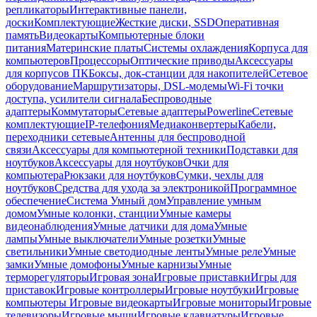
репликаторы
Интерактивные панели,
доски
Комплектующие
Жесткие диски, SSD
Оперативная
память
Видеокарты
Компьютерные блоки
питания
Материнские платы
Системы охлаждения
Корпуса для
компьютеров
Процессоры
Оптические приводы
Аксессуары
для корпусов ПК
Боксы, док-станции для накопителей
Сетевое
оборудование
Маршрутизаторы, DSL-модемы
Wi-Fi точки
доступа, усилители сигнала
Беспроводные
адаптеры
Коммутаторы
Сетевые адаптеры
Powerline
Сетевые
комплектующие
IP-телефония
Медиаконвертеры
Кабели,
переходники сетевые
Антенны для беспроводной
связи
Аксессуары для компьютерной техники
Подставки для
ноутбуков
Аксессуары для ноутбуков
Очки для
компьютера
Рюкзаки для ноутбуков
Сумки, чехлы для
ноутбуков
Средства для ухода за электроникой
Программное
обеспечение
Система Умный дом
Управление умным
домом
Умные колонки, станции
Умные камеры
видеонаблюдения
Умные датчики для дома
Умные
лампы
Умные выключатели
Умные розетки
Умные
светильники
Умные светодиодные ленты
Умные реле
Умные
замки
Умные домофоны
Умные карнизы
Умные
терморегуляторы
Игровая зона
Игровые приставки
Игры для
приставок
Игровые контроллеры
Игровые ноутбуки
Игровые
компьютеры
Игровые видеокарты
Игровые мониторы
Игровые
телевизоры
Игровые мыши
Игровые клавиатуры
Игровые