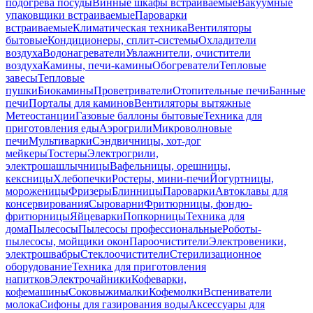
подогрева посуды
Винные шкафы встраиваемые
Вакуумные
упаковщики встраиваемые
Пароварки
встраиваемые
Климатическая техника
Вентиляторы
бытовые
Кондиционеры, сплит-системы
Охладители
воздуха
Водонагреватели
Увлажнители, очистители
воздуха
Камины, печи-камины
Обогреватели
Тепловые
завесы
Тепловые
пушки
Биокамины
Проветриватели
Отопительные печи
Банные
печи
Порталы для каминов
Вентиляторы вытяжные
Метеостанции
Газовые баллоны бытовые
Техника для
приготовления еды
Аэрогрили
Микроволновые
печи
Мультиварки
Сэндвичницы, хот-дог
мейкеры
Тостеры
Электрогрили,
электрошашлычницы
Вафельницы, орешницы,
кексницы
Хлебопечки
Ростеры, мини-печи
Йогуртницы,
мороженицы
Фризеры
Блинницы
Пароварки
Автоклавы для
консервирования
Сыроварни
Фритюрницы, фондю-
фритюрницы
Яйцеварки
Попкорницы
Техника для
дома
Пылесосы
Пылесосы профессиональные
Роботы-
пылесосы, мойщики окон
Пароочистители
Электровеники,
электрошвабры
Стеклоочистители
Стерилизационное
оборудование
Техника для приготовления
напитков
Электрочайники
Кофеварки,
кофемашины
Соковыжималки
Кофемолки
Вспениватели
молока
Сифоны для газирования воды
Аксессуары для