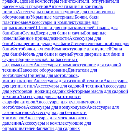
грядки
Садовые компостеры
Уничтожители, отпугиватели
насекомых и грызунов
Автоматизация и контроль
полива
Аксессуары и комплектующие для поливочного
оборудования
Укрывные материалы
Бочки, баки
пластиковые
Аксессуары и комплектующие для
опрыскивателей
Шланги для опрыскивателей
Товары для
бани
Бани
Сауны
Двери для бани и сауны
Бондарные
изделия
Банные принадлежности
Аксессуары для
бани
Оснащение и декор для бани
Измерительные приборы для
бани
Фитобочки, купели
Комплектующие для купелей
Окна
для бани
Мебель для бани и сауны
Ручки дверные для бани и
сауны
Эфирные масла
Спа-бассейны с
гидромассажем
Аксессуары и комплектующие для садовой
техники
Навесное оборудование
Двигатели для
мотоблоков
Прицепы для мотоблоков,
минитракторов
Аксессуары для газонной техники
Аксессуары
для цепных пил
Аксессуары для садовой техники
Аксессуары
для кусторезов, ножниц садовых
Моторные масла для садовой
техники
Аксессуары для аэратоторов и
скарификаторов
Аксессуары для культиваторов и
мотоблоков
Аксессуары для воздуходувок
Аксессуары для
газонокосилок
Аксессуары для бензокос и
триммеров
Аксессуары для моек высокого
давления
Аксессуары и комплектующие для
опрыскивателей
Запчасти для садовых