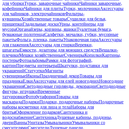
для уборки
Турки, заварочные чайники
Чайники заварочные,
кофейники
Чайники для плиты
Турки, молочники
Аксессуары
для чайников, электрочайников
Фильтры-
кувшины
Хозяйственные товары
Сушилки для белья,
прищепки
Гладильные доски
Урны, контейнеры для
мусора
Органайзеры, корзины, ящики
Туалетная бумага,
бумажные полотенца
Салфетки, мочалки, губки, мусорные
пакеты
Фольга, пленка, пакеты
Упаковочная тара
Аксессуары
для глажения
Аксессуары для стирки
Веревки,
шпагаты
Емкости, дозаторы для моющих средств
Вешалки-
плечики
Мешки хозяйственные
Сувениры
Копилки
Картины,
постеры
Фотоальбомы
Рамки для фотографий,
картин
Предметы интерьера
Шкатулки, подставки для
украшений
Статуэтки
Магниты
сувенирные
Иконы
Праздничный декор
Товары для
праздника
Елки
Аксессуары для елей новогодних
Новогодние
украшения
Светодиодные гирлянды, декорации
Светодиодные
фигуры, игрушки
Временные
татуировки
Фотобутафория
Товары для
маскарада
Подарки
Подарки, подарочные наборы
Подарочные
наборы косметики для лица и тела
Наборы для
бритья
Оформление подарков
Сантехника и
водоснабжение
Сантехника
Душевые кабины, поддоны,
двери
Ванны
Унитазы
Умывальники
Умывальники со
смесителями
Смесители
Душевые панели,