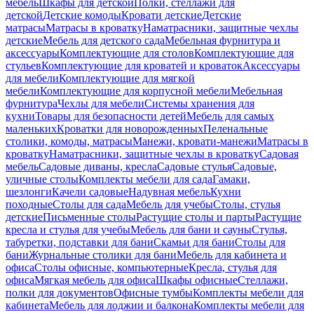
мебель
Шкафы для детской
Полки, стеллажи для
детской
Детские комоды
Кровати детские
Детские
матрасы
Матрасы в кроватку
Наматрасники, защитные чехлы
детские
Мебель для детского сада
Мебельная фурнитура и
аксессуары
Комплектующие для столов
Комплектующие для
стульев
Комплектующие для кроватей и кроваток
Аксессуары
для мебели
Комплектующие для мягкой
мебели
Комплектующие для корпусной мебели
Мебельная
фурнитура
Чехлы для мебели
Системы хранения для
кухни
Товары для безопасности детей
Мебель для самых
маленьких
Кроватки для новорожденных
Пеленальные
столики, комоды, матрасы
Манежи, кровати-манежи
Матрасы в
кроватку
Наматрасники, защитные чехлы в кроватку
Садовая
мебель
Садовые диваны, кресла
Садовые стулья
Садовые,
уличные столы
Комплекты мебели для сада
Гамаки,
шезлонги
Качели садовые
Надувная мебель
Кухни
походные
Столы для сада
Мебель для учебы
Столы, стулья
детские
Письменные столы
Растущие столы и парты
Растущие
кресла и стулья для учебы
Мебель для бани и сауны
Стулья,
табуретки, подставки для бани
Скамьи для бани
Столы для
бани
Журнальные столики для бани
Мебель для кабинета и
офиса
Столы офисные, компьютерные
Кресла, стулья для
офиса
Мягкая мебель для офиса
Шкафы офисные
Стеллажи,
полки для документов
Офисные тумбы
Комплекты мебели для
кабинета
Мебель для лоджии и балкона
Комплекты мебели для