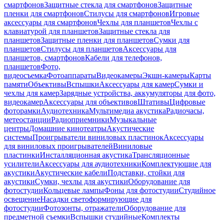
смартфонов
Защитные стекла для смартфонов
Защитные
пленки для смартфонов
Стилусы для смартфонов
Игровые
аксессуары для смартфонов
Чехлы для планшетов
Чехлы с
клавиатурой для планшетов
Защитные стекла для
планшетов
Защитные пленки для планшетов
Сумки для
планшетов
Стилусы для планшетов
Аксессуары для
планшетов, смартфонов
Кабели для телефонов,
планшетов
Фото,
видеосъемка
Фотоаппараты
Видеокамеры
Экшн-камеры
Карты
памяти
Объективы
Вспышки
Аксессуары для камер
Сумки и
чехлы для камер
Зарядные устройства, аккумуляторы для фото,
видеокамер
Аксессуары для объективов
Штативы
Цифровые
фоторамки
Аудиотехника
Мультимедиа акустика
Радиочасы,
метеостанции
Радиоприемники
Музыкальные
центры
Домашние кинотеатры
Акустические
системы
Проигрыватели виниловых пластинок
Аксессуары
для виниловых проигрывателей
Виниловые
пластинки
Инсталляционная акустика
Трансляционные
усилители
Аксессуары для аудиотехники
Комплектующие для
акустики
Акустические кабели
Подставки, стойки для
акустики
Сумки, чехлы для акустики
Оборудование для
фотостудии
Кольцевые лампы
Фоны для фотостудии
Студийное
освещение
Насадки светоформирующие для
фотостудии
Фотозонты, отражатели
Оборудование для
предметной съемки
Вспышки студийные
Комплекты