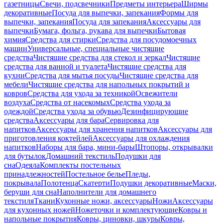
газетницы
Свечи, подсвечники
Предметы интерьера
Ширмы
декоративные
Посуда для выпечки, запекания
Формы для
выпечки, запекания
Посуда для запекания
Аксессуары для
выпечки
Бумага, фольга, рукава для выпечки
Бытовая
химия
Средства для стирки
Средства для посудомоечных
машин
Универсальные, специальные чистящие
средства
Чистящие средства для стекол и зеркал
Чистящие
средства для ванной и туалета
Чистящие средства для
кухни
Средства для мытья посуды
Чистящие средства для
мебели
Чистящие средства для напольных покрытий и
ковров
Средства для ухода за техникой
Освежители
воздуха
Средства от насекомых
Средства ухода за
одеждой
Средства ухода за обувью
Дезинфицирующие
средства
Аксессуары для бара
Сервировка для
напитков
Аксессуары для хранения напитков
Аксессуары для
приготовления коктейлей
Аксессуары для охлаждения
напитков
Наборы для бара, мини-бары
Штопоры, открывалки
для бутылок
Домашний текстиль
Подушки для
сна
Одеяла
Комплекты постельных
принадлежностей
Постельное белье
Пледы,
покрывала
Полотенца
Скатерти
Подушки декоративные
Маски,
беруши для сна
Наполнители для домашнего
текстиля
Ткани
Кухонные ножи, аксессуары
Ножи
Аксессуары
для кухонных ножей
Ножеточки и комплектующие
Ковры и
напольные покрытия
Ковры, циновки, шкуры
Ковры,