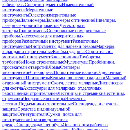
кабелерезы
Специнструменты
Измерительный
инструмент
Мерительные
инструменты
Электроизмерительные
приборы
Дальномеры
Дальномеры оптические
Нивелиры,
лазерные уровни
Пирометры
Детекторы и
тестеры
Толщиномеры
Специальные измерительные
приборы
Аксессуары для измерительных
приборов
Разметочный инструмент
Разметочные
инструменты
Инструменты для нарезки резьбы
Маркеры,
карандаши строительные
Клейма ударные
Строительно-
монтажный инструмент
Заклепочники
Труборезы,
трубогибы
Ножи строительные
Мультитулы
Пробойники,
просекатели отверстий
Ломы
Степлеры
механические
Стеклорезы
Прикаточные валики
Отделочный
инструмент
Плиткорезы
Кельмы, шпатели, гладилки
Малярный,
отделочный инструмент
Скотч, ленты малярные
Диспенсеры
для скотча
Аксессуары для малярных, отделочных
работ
Пленки строительные
Лестницы и стремянки
Лестницы,
стремянки
Чердачные лестницы
Элементы
лестниц
Подъемники строительные
Спецодежда и средства
защиты
Средства индивидуальной
защиты
Огнетушители
Сумки, пояса для
инструментов
Производственная
одежда
Спецодежда
Спецобувь
Организация рабочего
пространства
Фонари, прожекторы
Кейсы, ящики для