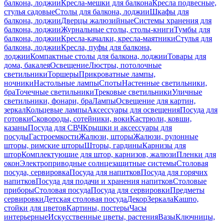
балкона, лоджии
Кресла-мешки для балкона
Кресла подвесные,
стулья садовые
Столы для балкона, лоджии
Шкафы для
балкона, лоджии
Дверцы жалюзийные
Системы хранения для
балкона, лоджии
Журнальные столы, столы-книги
Тумбы для
балкона, лоджии
Кресла-качалки, кресла-маятники
Стулья для
балкона, лоджии
Кресла, пуфы для балкона,
лоджии
Компактные столы для балкона, лоджии
Товары для
дома, бакалея
Освещение
Люстры, потолочные
светильники
Торшеры
Прикроватные лампы,
ночники
Настольные лампы
Споты
Настенные светильники,
бра
Точечные светильники
Трековые светильники
Уличные
светильники, фонари, бра
Лампы
Освещение для картин,
зеркал
Кольцевые лампы
Аксессуары для освещения
Посуда для
готовки
Сковороды, сотейники, воки
Кастрюли, ковши,
казаны
Посуда для СВЧ
Крышки и аксессуары для
посуды
Гастроемкости
Жалюзи, шторы
Жалюзи, рулонные
шторы, римские шторы
Шторы, гардины
Карнизы для
штор
Комплектующие для штор, карнизов, жалюзи
Пленки для
окон
Электроприводные солнцезащитные системы
Столовая
посуда, сервировка
Посуда для напитков
Посуда для горячих
напитков
Посуда для подачи и хранения напитков
Столовые
приборы
Столовая посуда
Посуда для сервировки
Предметы
сервировки
Детская столовая посуда
Декор
Зеркала
Кашпо,
стойки для цветов
Картины, постеры
Часы
интерьерные
Искусственные цветы, растения
Вазы
Ключницы,