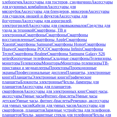
хлебопечек
Аксессуары для тостеров, сэндвичниц
Аксессуары
для кухонных комбайнов
Аксессуары для
мясорубок
Аксессуары для блендеров, миксеров
Аксессуары
для сушилок овощей и фруктов
Аксессуары для
йогуртниц
Аксессуары для аэрогрилей,
электрогрилей
Аксессуары для соковыжималок
Средства для
ухода за техникой
Смартфоны, ТВ и
электроника
Смартфоны
Смартфоны
Смартфоны
восстановленные
Смартфоны Apple
Смартфоны
Xiaomi
Смартфоны Samsung
Смартфоны Honor
Смартфоны
Huawei
Смартфоны POCO
Смартфоны Infinix
Смартфоны
Tecno
Смартфоны Realme
Смартфоны Samsung Galaxy S26
series
Кнопочные телефоны
Складные смартфоны
Телевизоры,
мониторы
Телевизоры
Мониторы
Мониторы-телевизоры
ТВ-
приставки и медиаплееры
Проекторы
Проекционные
экраны
Профессиональные дисплеи
Планшеты, электронные
книги
Планшеты
Электронные книги
Графические
планшеты
Блокноты электронные
Чехлы, бамперы для
планшетов
Аксессуары для планшетов,
смартфонов
Аксессуары для электронных книг
Смарт-часы,
аксессуары
Умные часы
Фитнес-браслеты
Умные часы
детские
Умные часы, фитнес-браслеты
Ремешки, аксессуары
для умных часов
Кабели для умных часов
Аксессуары для
смартфонов, планшетов
Зарядные устройства для телефонов,
планшетов
Чехлы, защитные стекла для телефонов
Чехлы для