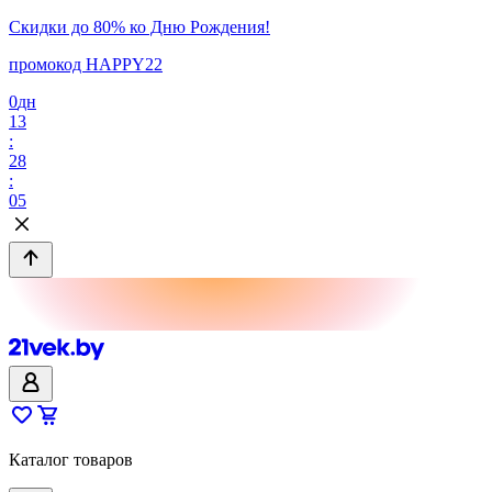
Скидки до 80% ко Дню Рождения!
промокод HAPPY22
0
дн
13
:
28
:
05
Каталог товаров