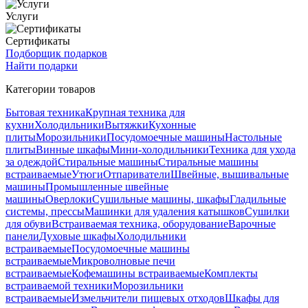
Услуги
Сертификаты
Подборщик подарков
Найти подарки
Категории товаров
Бытовая техника
Крупная техника для
кухни
Холодильники
Вытяжки
Кухонные
плиты
Морозильники
Посудомоечные машины
Настольные
плиты
Винные шкафы
Мини-холодильники
Техника для ухода
за одеждой
Стиральные машины
Стиральные машины
встраиваемые
Утюги
Отпариватели
Швейные, вышивальные
машины
Промышленные швейные
машины
Оверлоки
Сушильные машины, шкафы
Гладильные
системы, прессы
Машинки для удаления катышков
Сушилки
для обуви
Встраиваемая техника, оборудование
Варочные
панели
Духовые шкафы
Холодильники
встраиваемые
Посудомоечные машины
встраиваемые
Микроволновые печи
встраиваемые
Кофемашины встраиваемые
Комплекты
встраиваемой техники
Морозильники
встраиваемые
Измельчители пищевых отходов
Шкафы для