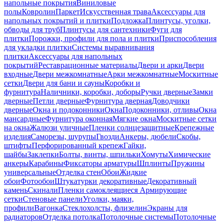
напольные покрытия
Виниловые
полы
Ковролин
Паркет
Искусственная трава
Аксессуары для
напольных покрытий и плитки
Подложка
Плинтусы, уголки,
обводы для труб
Плинтусы для сантехники
Фуги для
плитки
Порожки, профили для пола и плитки
Приспособления
для укладки плитки
Системы выравнивания
плитки
Аксессуары для напольных
покрытий
Реставрационные материалы
Двери и арки
Двери
входные
Двери межкомнатные
Арки межкомнатные
Москитные
сетки
Двери для бани и сауны
Коробки и
фурнитура
Наличники, коробки, доборы
Ручки дверные
Замки
дверные
Петли дверные
Фурнитура дверная
Доводчики
дверные
Окна и подоконники
Окна
Подоконники, отливы
Окна
мансардные
Фурнитура оконная
Мягкие окна
Москитные сетки
на окна
Жалюзи уличные
Пленки солнцезащитные
Крепежные
изделия
Саморезы, шурупы
Гвозди
Анкеры, дюбели
Скобы,
штифты
Перфорированный крепеж
Гайки,
шайбы
Заклепки
Болты, винты, шпильки
Хомуты
Химические
анкеры
Карабины
Фиксаторы арматуры
Шплинты
Пружины
универсальные
Отделка стен
Обои
Жидкие
обои
Фотообои
Штукатурки декоративные
Декоративный
камень
Скинали
Пленки самоклеящиеся
Армирующие
сетки
Стеновые панели
Уголки, маяки,
профили
Вагонка
Стеклохолсты, флизелин
Экраны для
радиаторов
Отделка потолка
Потолочные системы
Потолочные