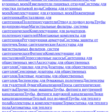
кухонных моек
Измельчители пищевых отходов
Системы для
очистки питьевой воды
Сифоны для кухонных
моек
Комплектующие для кухонных моек
Инженерная
сантехника
Инсталляции для
сантехники
Полотенцесушители
Отвод и подвод воды
Трубы
водопроводные
Магистральные фильтры, системы
сантехнические
Комплектующие для радиаторов,
полотенцесушителей
Монтажные комплекты для
сантехники
Регулирующая арматура
Системы защиты от
протечек
Люки сантехнические
Аксессуары для
магистральных фильтров, систем
сантехнических
Фитинги
Комплектующие для
инсталляций
Опрессовочные насосы
Сантехника для
общественных мест
Аксессуары для общественных
санузлов
Сушилки для рук
Дозаторы для общественных
санузлов
Сенсорные дозаторы для общественных
санузлов
Локтевые дозаторы для общественных
санузлов
Диспенсеры для бумажных полотенец
Диспенсеры
для туалетной бумаги
Канализация
Тросы сантехнические,
вантузы
Прочистные машины
Трубы, фитинги внутренней
канализации
Трубы, фитинги наружной канализации
Люки
канализационные
Теплый пол водяной
Трубы для теплого
пола
Коллекторы и комплектующие
Термостатика для теплого
пола
Автоматика для теплого
пола
Строительство
Строительные смеси и грунтовки
Клеевые