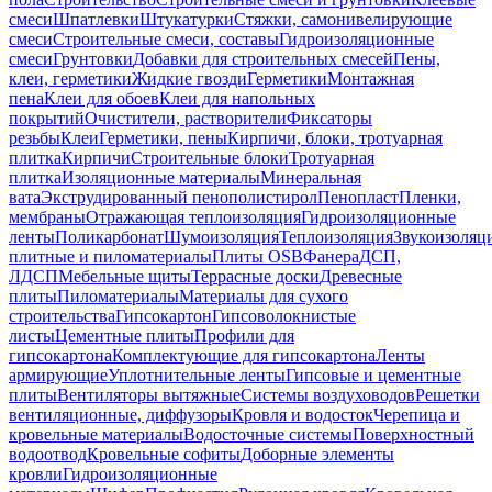
смеси
Шпатлевки
Штукатурки
Стяжки, самонивелирующие
смеси
Строительные смеси, составы
Гидроизоляционные
смеси
Грунтовки
Добавки для строительных смесей
Пены,
клеи, герметики
Жидкие гвозди
Герметики
Монтажная
пена
Клеи для обоев
Клеи для напольных
покрытий
Очистители, растворители
Фиксаторы
резьбы
Клеи
Герметики, пены
Кирпичи, блоки, тротуарная
плитка
Кирпичи
Строительные блоки
Тротуарная
плитка
Изоляционные материалы
Минеральная
вата
Экструдированный пенополистирол
Пенопласт
Пленки,
мембраны
Отражающая теплоизоляция
Гидроизоляционные
ленты
Поликарбонат
Шумоизоляция
Теплоизоляция
Звукоизоляц
плитные и пиломатериалы
Плиты OSB
Фанера
ДСП,
ЛДСП
Мебельные щиты
Террасные доски
Древесные
плиты
Пиломатериалы
Материалы для сухого
строительства
Гипсокартон
Гипсоволокнистые
листы
Цементные плиты
Профили для
гипсокартона
Комплектующие для гипсокартона
Ленты
армирующие
Уплотнительные ленты
Гипсовые и цементные
плиты
Вентиляторы вытяжные
Системы воздуховодов
Решетки
вентиляционные, диффузоры
Кровля и водосток
Черепица и
кровельные материалы
Водосточные системы
Поверхностный
водоотвод
Кровельные софиты
Доборные элементы
кровли
Гидроизоляционные