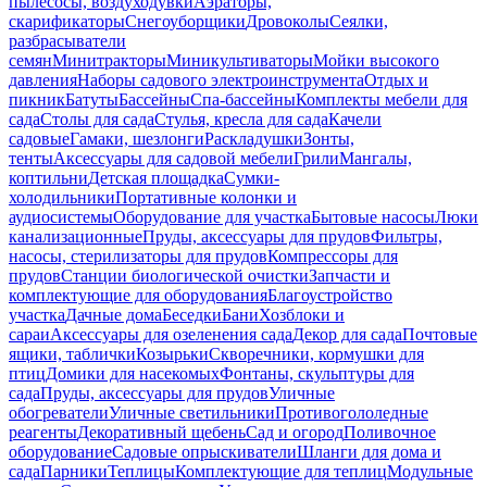
пылесосы, воздуходувки
Аэраторы,
скарификаторы
Снегоуборщики
Дровоколы
Сеялки,
разбрасыватели
семян
Минитракторы
Миникультиваторы
Мойки высокого
давления
Наборы садового электроинструмента
Отдых и
пикник
Батуты
Бассейны
Спа-бассейны
Комплекты мебели для
сада
Столы для сада
Стулья, кресла для сада
Качели
садовые
Гамаки, шезлонги
Раскладушки
Зонты,
тенты
Аксессуары для садовой мебели
Грили
Мангалы,
коптильни
Детская площадка
Сумки-
холодильники
Портативные колонки и
аудиосистемы
Оборудование для участка
Бытовые насосы
Люки
канализационные
Пруды, аксессуары для прудов
Фильтры,
насосы, стерилизаторы для прудов
Компрессоры для
прудов
Станции биологической очистки
Запчасти и
комплектующие для оборудования
Благоустройство
участка
Дачные дома
Беседки
Бани
Хозблоки и
сараи
Аксессуары для озеленения сада
Декор для сада
Почтовые
ящики, таблички
Козырьки
Скворечники, кормушки для
птиц
Домики для насекомых
Фонтаны, скульптуры для
сада
Пруды, аксессуары для прудов
Уличные
обогреватели
Уличные светильники
Противогололедные
реагенты
Декоративный щебень
Сад и огород
Поливочное
оборудование
Садовые опрыскиватели
Шланги для дома и
сада
Парники
Теплицы
Комплектующие для теплиц
Модульные