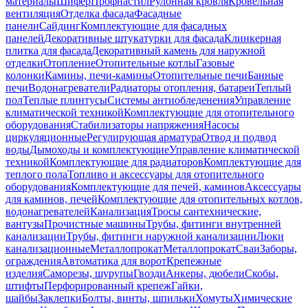
материалы
Шифер
Профнастил
Рулонная кровля
Кровельная
вентиляция
Отделка фасада
Фасадные
панели
Сайдинг
Комплектующие для фасадных
панелей
Декоративные штукатурки для фасада
Клинкерная
плитка для фасада
Декоративный камень для наружной
отделки
Отопление
Отопительные котлы
Газовые
колонки
Камины, печи-камины
Отопительные печи
Банные
печи
Водонагреватели
Радиаторы отопления, батареи
Теплый
пол
Теплые плинтусы
Системы антиобледенения
Управление
климатической техникой
Комплектующие для отопительного
оборудования
Стабилизаторы напряжения
Насосы
циркуляционные
Регулирующая арматура
Отвод и подвод
воды
Дымоходы и комплектующие
Управление климатической
техникой
Комплектующие для радиаторов
Комплектующие для
теплого пола
Топливо и аксессуары для отопительного
оборудования
Комплектующие для печей, каминов
Аксессуары
для каминов, печей
Комплектующие для отопительных котлов,
водонагревателей
Канализация
Тросы сантехнические,
вантузы
Прочистные машины
Трубы, фитинги внутренней
канализации
Трубы, фитинги наружной канализации
Люки
канализационные
Металлопрокат
Металлопрокат
Сваи
Заборы,
ограждения
Автоматика для ворот
Крепежные
изделия
Саморезы, шурупы
Гвозди
Анкеры, дюбели
Скобы,
штифты
Перфорированный крепеж
Гайки,
шайбы
Заклепки
Болты, винты, шпильки
Хомуты
Химические