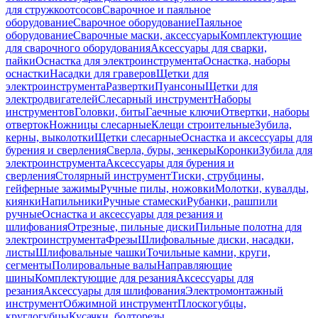
для стружкоотсосов
Сварочное и паяльное
оборудование
Сварочное оборудование
Паяльное
оборудование
Сварочные маски, аксессуары
Комплектующие
для сварочного оборудования
Аксессуары для сварки,
пайки
Оснастка для электроинструмента
Оснастка, наборы
оснастки
Насадки для граверов
Щетки для
электроинструмента
Развертки
Пуансоны
Щетки для
электродвигателей
Слесарный инструмент
Наборы
инструментов
Головки, биты
Гаечные ключи
Отвертки, наборы
отверток
Ножницы слесарные
Клещи строительные
Зубила,
керны, выколотки
Щетки слесарные
Оснастка и аксессуары для
бурения и сверления
Сверла, буры, зенкеры
Коронки
Зубила для
электроинструмента
Аксессуары для бурения и
сверления
Столярный инструмент
Тиски, струбцины,
гейферные зажимы
Ручные пилы, ножовки
Молотки, кувалды,
киянки
Напильники
Ручные стамески
Рубанки, рашпили
ручные
Оснастка и аксессуары для резания и
шлифования
Отрезные, пильные диски
Пильные полотна для
электроинструмента
Фрезы
Шлифовальные диски, насадки,
листы
Шлифовальные чашки
Точильные камни, круги,
сегменты
Полировальные валы
Направляющие
шины
Комплектующие для резания
Аксессуары для
резания
Аксессуары для шлифования
Электромонтажный
инструмент
Обжимной инструмент
Плоскогубцы,
круглогубцы
Кусачки, болторезы,