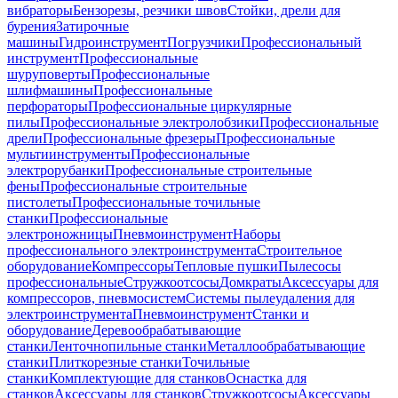
вибраторы
Бензорезы, резчики швов
Стойки, дрели для
бурения
Затирочные
машины
Гидроинструмент
Погрузчики
Профессиональный
инструмент
Профессиональные
шуруповерты
Профессиональные
шлифмашины
Профессиональные
перфораторы
Профессиональные циркулярные
пилы
Профессиональные электролобзики
Профессиональные
дрели
Профессиональные фрезеры
Профессиональные
мультиинструменты
Профессиональные
электрорубанки
Профессиональные строительные
фены
Профессиональные строительные
пистолеты
Профессиональные точильные
станки
Профессиональные
электроножницы
Пневмоинструмент
Наборы
профессионального электроинструмента
Строительное
оборудование
Компрессоры
Тепловые пушки
Пылесосы
профессиональные
Стружкоотсосы
Домкраты
Аксессуары для
компрессоров, пневмосистем
Системы пылеудаления для
электроинструмента
Пневмоинструмент
Станки и
оборудование
Деревообрабатывающие
станки
Ленточнопильные станки
Металлообрабатывающие
станки
Плиткорезные станки
Точильные
станки
Комплектующие для станков
Оснастка для
станков
Аксессуары для станков
Стружкоотсосы
Аксессуары