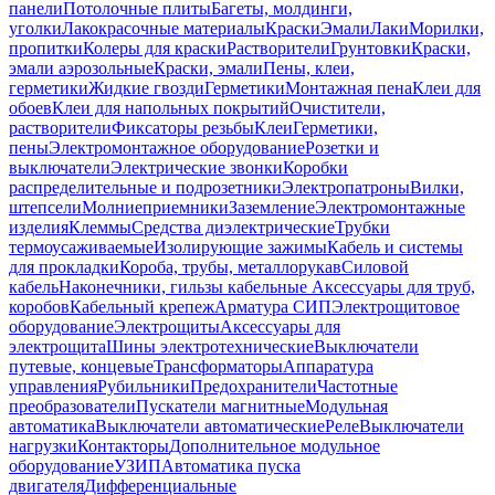
панели
Потолочные плиты
Багеты, молдинги,
уголки
Лакокрасочные материалы
Краски
Эмали
Лаки
Морилки,
пропитки
Колеры для краски
Растворители
Грунтовки
Краски,
эмали аэрозольные
Краски, эмали
Пены, клеи,
герметики
Жидкие гвозди
Герметики
Монтажная пена
Клеи для
обоев
Клеи для напольных покрытий
Очистители,
растворители
Фиксаторы резьбы
Клеи
Герметики,
пены
Электромонтажное оборудование
Розетки и
выключатели
Электрические звонки
Коробки
распределительные и подрозетники
Электропатроны
Вилки,
штепсели
Молниеприемники
Заземление
Электромонтажные
изделия
Клеммы
Средства диэлектрические
Трубки
термоусаживаемые
Изолирующие зажимы
Кабель и системы
для прокладки
Короба, трубы, металлорукав
Силовой
кабель
Наконечники, гильзы кабельные
Аксессуары для труб,
коробов
Кабельный крепеж
Арматура СИП
Электрощитовое
оборудование
Электрощиты
Аксессуары для
электрощита
Шины электротехнические
Выключатели
путевые, концевые
Трансформаторы
Аппаратура
управления
Рубильники
Предохранители
Частотные
преобразователи
Пускатели магнитные
Модульная
автоматика
Выключатели автоматические
Реле
Выключатели
нагрузки
Контакторы
Дополнительное модульное
оборудование
УЗИП
Автоматика пуска
двигателя
Дифференциальные