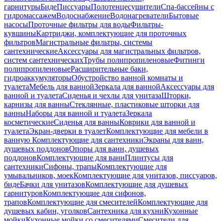
гарнитуры
Биде
Писсуары
Полотенцесушители
Спа-бассейны с
гидромассажем
Водоснабжение
Водонагреватели
Бытовые
насосы
Проточные фильтры для воды
Фильтры-
кувшины
Картриджи, комплектующие для проточных
фильтров
Магистральные фильтры, системы
сантехнические
Аксессуары для магистральных фильтров,
систем сантехнических
Трубы полипропиленовые
Фитинги
полипропиленовые
Расширительные баки,
гидроаккумуляторы
Обустройство ванной комнаты и
туалета
Мебель для ванной
Зеркала для ванной
Аксессуары для
ванной и туалета
Сиденья и чехлы для унитаза
Шторки,
карнизы для ванны
Стеклянные, пластиковые шторки для
ванны
Наборы для ванной и туалета
Зеркала
косметические
Сиденья для ванны
Коврики для ванной и
туалета
Экран-дверки в туалет
Комплектующие для мебели в
ванную
Комплектующие для сантехники
Экраны для ванн,
душевых поддонов
Опоры для ванн, душевых
поддонов
Комплектующие для ванн
Плинтусы для
сантехники
Сифоны, трапы
Комплектующие для
умывальников, моек
Комплектующие для унитазов, писсуаров,
биде
Бачки для унитазов
Комплектующие для душевых
гарнитуров
Комплектующие для сифонов,
трапов
Комплектующие для смесителей
Комплектующие для
душевых кабин, уголков
Сантехника для кухни
Кухонные
мойки
Кухонные мойки со смесителями
Смесители для