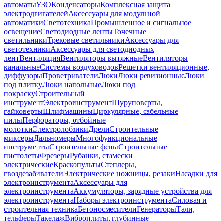
автоматы
УЗО
Конденсаторы
Комплексная защита
электродвигателей
Аксессуары для модульной
автоматики
Светотехника
Промышленное и сигнальное
освещение
Светодиодные ленты
Точечные
светильники
Трековые светильники
Аксессуары для
светотехники
Аксессуары для светодиодных
лент
Вентиляция
Вентиляторы вытяжные
Вентиляторы
канальные
Системы воздуховодов
Решетки вентиляционные,
диффузоры
Проветриватели
Люки
Люки ревизионные
Люки
под плитку
Люки напольные
Люки под
покраску
Строительный
инструмент
Электроинструмент
Шуруповерты,
гайковерты
Шлифмашины
Циркулярные, сабельные
пилы
Перфораторы, отбойные
молотки
Электролобзики
Дрели
Строительные
миксеры
Дальномеры
Многофункциональные
инструменты
Строительные фены
Строительные
пистолеты
Фрезеры
Рубанки, стамески
электрические
Краскопульты
Степлеры,
гвоздезабиватели
Электрические ножницы, резаки
Насадки для
электроинструмента
Аксессуары для
электроинструмента
Аккумуляторы, зарядные устройства для
электроинструмента
Наборы электроинструмента
Силовая и
строительная техника
Бетоносмесители
Генераторы
Тали,
тельферы
Такелаж
Виброплиты, глубинные