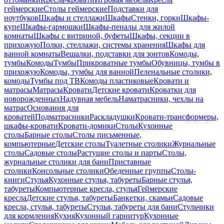
геймерские
Столы геймерские
Подставки для
ноутбуков
Шкафы и стеллажи
Шкафы
Стенки, горки
Шкафы-
купе
Шкафы-гармошки
Шкафы-пеналы для жилой
комнаты
Шкафы с витриной, буфеты
Шкафы, секции в
прихожую
Полки, стеллажи, системы хранения
Шкафы для
ванной комнаты
Вешалки, подставки для зонтов
Комоды,
тумбы
Комоды
Тумбы
Прикроватные тумбы
Обувницы, тумбы в
прихожую
Комоды, тумбы для ванной
Пеленальные столики,
комоды
Тумбы под ТВ
Комоды пластиковые
Кровати и
матрасы
Матрасы
Кровати
Детские кровати
Кроватки для
новорожденных
Надувная мебель
Наматрасники, чехлы на
матрас
Основания для
кроватей
Подматрасники
Раскладушки
Кровати-трансформеры,
шкафы-кровати
Кровати-домики
Столы
Кухонные
столы
Барные столы
Столы письменные,
компьютерные
Детские столы
Туалетные столики
Журнальные
столы
Садовые столы
Растущие столы и парты
Столы,
журнальные столики для бани
Приставные
столики
Консольные столики
Обеденные группы
Столы-
книги
Стулья
Кухонные стулья, табуреты
Барные стулья,
табуреты
Компьютерные кресла, стулья
Геймерские
кресла
Детские стулья, табуреты
Банкетки, скамьи
Садовые
кресла, стулья, табуреты
Стулья, табуреты для бани
Стульчики
для кормления
Кухня
Кухонный гарнитур
Кухонные