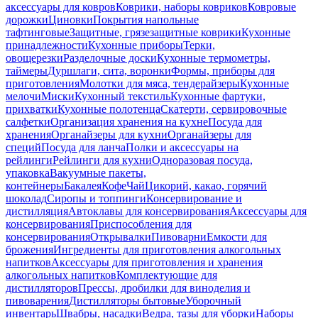
аксессуары для ковров
Коврики, наборы ковриков
Ковровые
дорожки
Циновки
Покрытия напольные
тафтинговые
Защитные, грязезащитные коврики
Кухонные
принадлежности
Кухонные приборы
Терки,
овощерезки
Разделочные доски
Кухонные термометры,
таймеры
Дуршлаги, сита, воронки
Формы, приборы для
приготовления
Молотки для мяса, тендерайзеры
Кухонные
мелочи
Миски
Кухонный текстиль
Кухонные фартуки,
прихватки
Кухонные полотенца
Скатерти, сервировочные
салфетки
Организация хранения на кухне
Посуда для
хранения
Органайзеры для кухни
Органайзеры для
специй
Посуда для ланча
Полки и аксессуары на
рейлинги
Рейлинги для кухни
Одноразовая посуда,
упаковка
Вакуумные пакеты,
контейнеры
Бакалея
Кофе
Чай
Цикорий, какао, горячий
шоколад
Сиропы и топпинги
Консервирование и
дистилляция
Автоклавы для консервирования
Аксессуары для
консервирования
Приспособления для
консервирования
Открывалки
Пивоварни
Емкости для
брожения
Ингредиенты для приготовления алкогольных
напитков
Аксессуары для приготовления и хранения
алкогольных напитков
Комплектующие для
дистилляторов
Прессы, дробилки для виноделия и
пивоварения
Дистилляторы бытовые
Уборочный
инвентарь
Швабры, насадки
Ведра, тазы для уборки
Наборы