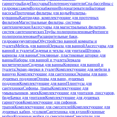
гарнитуры
Биде
Писсуары
Полотенцесушители
Спа-бассейны с
гидромассажем
Водоснабжение
Водонагреватели
Бытовые
насосы
Проточные фильтры для воды
Фильтры-
кувшины
Картриджи, комплектующие для проточных
фильтров
Магистральные фильтры, системы
сантехнические
Аксессуары для магистральных фильтров,
систем сантехнических
Трубы полипропиленовые
Фитинги
полипропиленовые
Расширительные баки,
гидроаккумуляторы
Обустройство ванной комнаты и
туалета
Мебель для ванной
Зеркала для ванной
Аксессуары для
ванной и туалета
Сиденья и чехлы для унитаза
Шторки,
карнизы для ванны
Стеклянные, пластиковые шторки для
ванны
Наборы для ванной и туалета
Зеркала
косметические
Сиденья для ванны
Коврики для ванной и
туалета
Экран-дверки в туалет
Комплектующие для мебели в
ванную
Комплектующие для сантехники
Экраны для ванн,
душевых поддонов
Опоры для ванн, душевых
поддонов
Комплектующие для ванн
Плинтусы для
сантехники
Сифоны, трапы
Комплектующие для
умывальников, моек
Комплектующие для унитазов, писсуаров,
биде
Бачки для унитазов
Комплектующие для душевых
гарнитуров
Комплектующие для сифонов,
трапов
Комплектующие для смесителей
Комплектующие для
душевых кабин, уголков
Сантехника для кухни
Кухонные
мойки
Кухонные мойки со смесителями
Смесители для