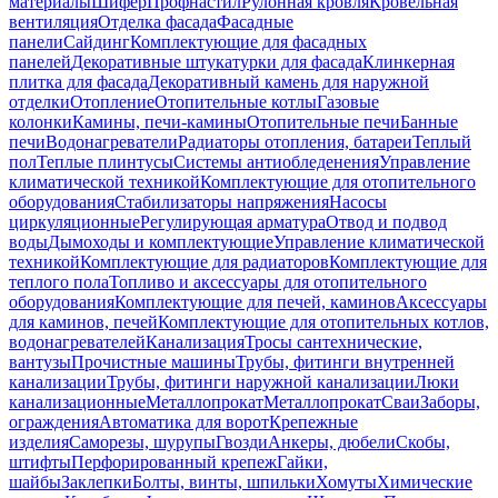
материалы
Шифер
Профнастил
Рулонная кровля
Кровельная
вентиляция
Отделка фасада
Фасадные
панели
Сайдинг
Комплектующие для фасадных
панелей
Декоративные штукатурки для фасада
Клинкерная
плитка для фасада
Декоративный камень для наружной
отделки
Отопление
Отопительные котлы
Газовые
колонки
Камины, печи-камины
Отопительные печи
Банные
печи
Водонагреватели
Радиаторы отопления, батареи
Теплый
пол
Теплые плинтусы
Системы антиобледенения
Управление
климатической техникой
Комплектующие для отопительного
оборудования
Стабилизаторы напряжения
Насосы
циркуляционные
Регулирующая арматура
Отвод и подвод
воды
Дымоходы и комплектующие
Управление климатической
техникой
Комплектующие для радиаторов
Комплектующие для
теплого пола
Топливо и аксессуары для отопительного
оборудования
Комплектующие для печей, каминов
Аксессуары
для каминов, печей
Комплектующие для отопительных котлов,
водонагревателей
Канализация
Тросы сантехнические,
вантузы
Прочистные машины
Трубы, фитинги внутренней
канализации
Трубы, фитинги наружной канализации
Люки
канализационные
Металлопрокат
Металлопрокат
Сваи
Заборы,
ограждения
Автоматика для ворот
Крепежные
изделия
Саморезы, шурупы
Гвозди
Анкеры, дюбели
Скобы,
штифты
Перфорированный крепеж
Гайки,
шайбы
Заклепки
Болты, винты, шпильки
Хомуты
Химические