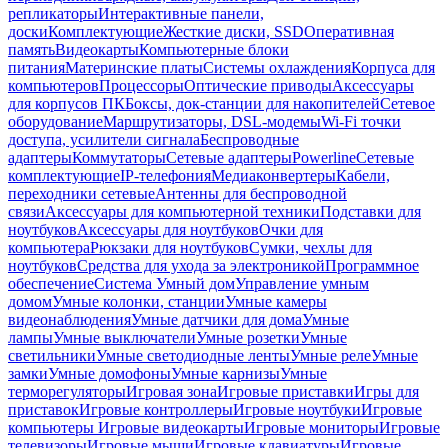
репликаторы
Интерактивные панели,
доски
Комплектующие
Жесткие диски, SSD
Оперативная
память
Видеокарты
Компьютерные блоки
питания
Материнские платы
Системы охлаждения
Корпуса для
компьютеров
Процессоры
Оптические приводы
Аксессуары
для корпусов ПК
Боксы, док-станции для накопителей
Сетевое
оборудование
Маршрутизаторы, DSL-модемы
Wi-Fi точки
доступа, усилители сигнала
Беспроводные
адаптеры
Коммутаторы
Сетевые адаптеры
Powerline
Сетевые
комплектующие
IP-телефония
Медиаконвертеры
Кабели,
переходники сетевые
Антенны для беспроводной
связи
Аксессуары для компьютерной техники
Подставки для
ноутбуков
Аксессуары для ноутбуков
Очки для
компьютера
Рюкзаки для ноутбуков
Сумки, чехлы для
ноутбуков
Средства для ухода за электроникой
Программное
обеспечение
Система Умный дом
Управление умным
домом
Умные колонки, станции
Умные камеры
видеонаблюдения
Умные датчики для дома
Умные
лампы
Умные выключатели
Умные розетки
Умные
светильники
Умные светодиодные ленты
Умные реле
Умные
замки
Умные домофоны
Умные карнизы
Умные
терморегуляторы
Игровая зона
Игровые приставки
Игры для
приставок
Игровые контроллеры
Игровые ноутбуки
Игровые
компьютеры
Игровые видеокарты
Игровые мониторы
Игровые
телевизоры
Игровые мыши
Игровые клавиатуры
Игровые