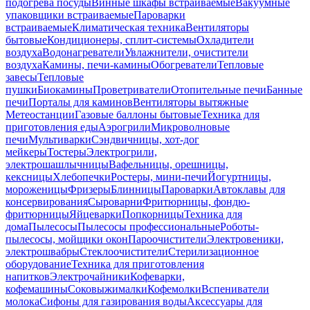
подогрева посуды
Винные шкафы встраиваемые
Вакуумные
упаковщики встраиваемые
Пароварки
встраиваемые
Климатическая техника
Вентиляторы
бытовые
Кондиционеры, сплит-системы
Охладители
воздуха
Водонагреватели
Увлажнители, очистители
воздуха
Камины, печи-камины
Обогреватели
Тепловые
завесы
Тепловые
пушки
Биокамины
Проветриватели
Отопительные печи
Банные
печи
Порталы для каминов
Вентиляторы вытяжные
Метеостанции
Газовые баллоны бытовые
Техника для
приготовления еды
Аэрогрили
Микроволновые
печи
Мультиварки
Сэндвичницы, хот-дог
мейкеры
Тостеры
Электрогрили,
электрошашлычницы
Вафельницы, орешницы,
кексницы
Хлебопечки
Ростеры, мини-печи
Йогуртницы,
мороженицы
Фризеры
Блинницы
Пароварки
Автоклавы для
консервирования
Сыроварни
Фритюрницы, фондю-
фритюрницы
Яйцеварки
Попкорницы
Техника для
дома
Пылесосы
Пылесосы профессиональные
Роботы-
пылесосы, мойщики окон
Пароочистители
Электровеники,
электрошвабры
Стеклоочистители
Стерилизационное
оборудование
Техника для приготовления
напитков
Электрочайники
Кофеварки,
кофемашины
Соковыжималки
Кофемолки
Вспениватели
молока
Сифоны для газирования воды
Аксессуары для