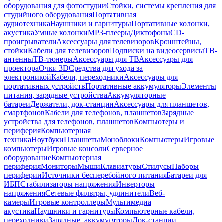
оборудования для фотостудии
Стойки, системы крепления для
студийного оборудования
Портативная
аудиотехника
Наушники и гарнитуры
Портативные колонки,
акустика
Умные колонки
MP3-плееры
Диктофоны
CD-
проигрыватели
Аксессуары для телевизоров
Кронштейны,
стойки
Кабели для телевизоров
Подписки на видеосервисы
ТВ-
антенны
ТВ-тюнеры
Аксессуары для ТВ
Аксессуары для
проектора
Очки 3D
Средства для ухода за
электроникой
Кабели, переходники
Аксессуары для
портативных устройств
Портативные аккумуляторы
Элементы
питания, зарядные устройства
Аккумуляторные
батареи
Держатели, док-станции
Аксессуары для планшетов,
смартфонов
Кабели для телефонов, планшетов
Зарядные
устройства для телефонов, планшетов
Компьютеры и
периферия
Компьютерная
техника
Ноутбуки
Планшеты
Моноблоки
Компьютеры
Игровые
компьютеры
Игровые консоли
Серверное
оборудование
Компьютерная
периферия
Мониторы
Мыши
Клавиатуры
Стилусы
Наборы
периферии
Источники бесперебойного питания
Батареи для
ИБП
Стабилизаторы напряжения
Инверторы
напряжения
Сетевые фильтры, удлинители
Веб-
камеры
Игровые контроллеры
Мультимедиа
акустика
Наушники и гарнитуры
Компьютерные кабели,
переходники
Зарядные, аккумуляторы
Док-станции,