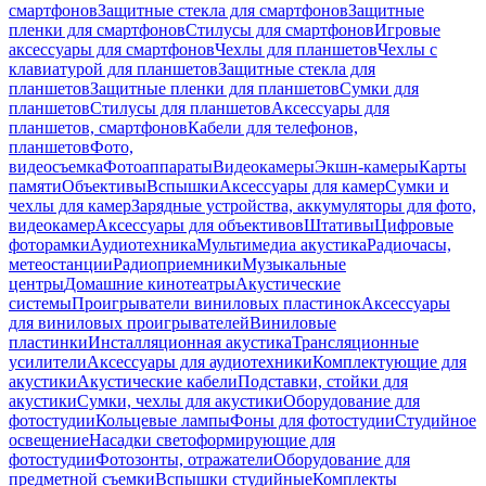
смартфонов
Защитные стекла для смартфонов
Защитные
пленки для смартфонов
Стилусы для смартфонов
Игровые
аксессуары для смартфонов
Чехлы для планшетов
Чехлы с
клавиатурой для планшетов
Защитные стекла для
планшетов
Защитные пленки для планшетов
Сумки для
планшетов
Стилусы для планшетов
Аксессуары для
планшетов, смартфонов
Кабели для телефонов,
планшетов
Фото,
видеосъемка
Фотоаппараты
Видеокамеры
Экшн-камеры
Карты
памяти
Объективы
Вспышки
Аксессуары для камер
Сумки и
чехлы для камер
Зарядные устройства, аккумуляторы для фото,
видеокамер
Аксессуары для объективов
Штативы
Цифровые
фоторамки
Аудиотехника
Мультимедиа акустика
Радиочасы,
метеостанции
Радиоприемники
Музыкальные
центры
Домашние кинотеатры
Акустические
системы
Проигрыватели виниловых пластинок
Аксессуары
для виниловых проигрывателей
Виниловые
пластинки
Инсталляционная акустика
Трансляционные
усилители
Аксессуары для аудиотехники
Комплектующие для
акустики
Акустические кабели
Подставки, стойки для
акустики
Сумки, чехлы для акустики
Оборудование для
фотостудии
Кольцевые лампы
Фоны для фотостудии
Студийное
освещение
Насадки светоформирующие для
фотостудии
Фотозонты, отражатели
Оборудование для
предметной съемки
Вспышки студийные
Комплекты