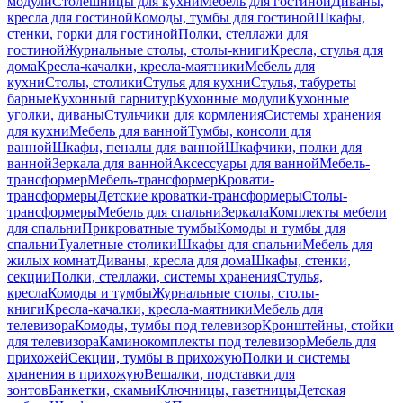
модули
Столешницы для кухни
Мебель для гостиной
Диваны,
кресла для гостиной
Комоды, тумбы для гостиной
Шкафы,
стенки, горки для гостиной
Полки, стеллажи для
гостиной
Журнальные столы, столы-книги
Кресла, стулья для
дома
Кресла-качалки, кресла-маятники
Мебель для
кухни
Столы, столики
Стулья для кухни
Стулья, табуреты
барные
Кухонный гарнитур
Кухонные модули
Кухонные
уголки, диваны
Стульчики для кормления
Системы хранения
для кухни
Мебель для ванной
Тумбы, консоли для
ванной
Шкафы, пеналы для ванной
Шкафчики, полки для
ванной
Зеркала для ванной
Аксессуары для ванной
Мебель-
трансформер
Мебель-трансформер
Кровати-
трансформеры
Детские кроватки-трансформеры
Столы-
трансформеры
Мебель для спальни
Зеркала
Комплекты мебели
для спальни
Прикроватные тумбы
Комоды и тумбы для
спальни
Туалетные столики
Шкафы для спальни
Мебель для
жилых комнат
Диваны, кресла для дома
Шкафы, стенки,
секции
Полки, стеллажи, системы хранения
Стулья,
кресла
Комоды и тумбы
Журнальные столы, столы-
книги
Кресла-качалки, кресла-маятники
Мебель для
телевизора
Комоды, тумбы под телевизор
Кронштейны, стойки
для телевизора
Каминокомплекты под телевизор
Мебель для
прихожей
Секции, тумбы в прихожую
Полки и системы
хранения в прихожую
Вешалки, подставки для
зонтов
Банкетки, скамьи
Ключницы, газетницы
Детская