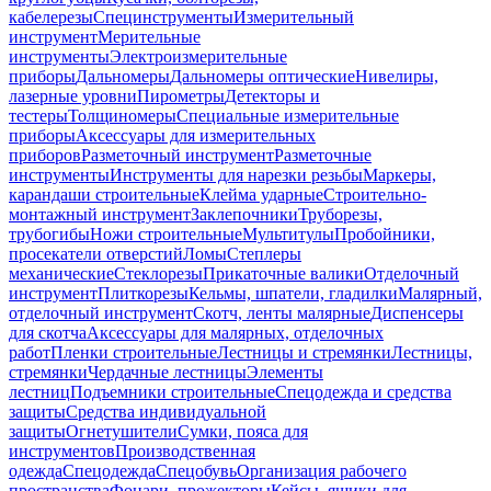
кабелерезы
Специнструменты
Измерительный
инструмент
Мерительные
инструменты
Электроизмерительные
приборы
Дальномеры
Дальномеры оптические
Нивелиры,
лазерные уровни
Пирометры
Детекторы и
тестеры
Толщиномеры
Специальные измерительные
приборы
Аксессуары для измерительных
приборов
Разметочный инструмент
Разметочные
инструменты
Инструменты для нарезки резьбы
Маркеры,
карандаши строительные
Клейма ударные
Строительно-
монтажный инструмент
Заклепочники
Труборезы,
трубогибы
Ножи строительные
Мультитулы
Пробойники,
просекатели отверстий
Ломы
Степлеры
механические
Стеклорезы
Прикаточные валики
Отделочный
инструмент
Плиткорезы
Кельмы, шпатели, гладилки
Малярный,
отделочный инструмент
Скотч, ленты малярные
Диспенсеры
для скотча
Аксессуары для малярных, отделочных
работ
Пленки строительные
Лестницы и стремянки
Лестницы,
стремянки
Чердачные лестницы
Элементы
лестниц
Подъемники строительные
Спецодежда и средства
защиты
Средства индивидуальной
защиты
Огнетушители
Сумки, пояса для
инструментов
Производственная
одежда
Спецодежда
Спецобувь
Организация рабочего
пространства
Фонари, прожекторы
Кейсы, ящики для