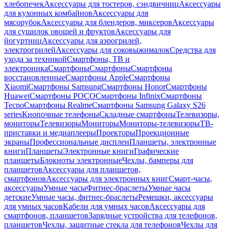
хлебопечек
Аксессуары для тостеров, сэндвичниц
Аксессуары
для кухонных комбайнов
Аксессуары для
мясорубок
Аксессуары для блендеров, миксеров
Аксессуары
для сушилок овощей и фруктов
Аксессуары для
йогуртниц
Аксессуары для аэрогрилей,
электрогрилей
Аксессуары для соковыжималок
Средства для
ухода за техникой
Смартфоны, ТВ и
электроника
Смартфоны
Смартфоны
Смартфоны
восстановленные
Смартфоны Apple
Смартфоны
Xiaomi
Смартфоны Samsung
Смартфоны Honor
Смартфоны
Huawei
Смартфоны POCO
Смартфоны Infinix
Смартфоны
Tecno
Смартфоны Realme
Смартфоны Samsung Galaxy S26
series
Кнопочные телефоны
Складные смартфоны
Телевизоры,
мониторы
Телевизоры
Мониторы
Мониторы-телевизоры
ТВ-
приставки и медиаплееры
Проекторы
Проекционные
экраны
Профессиональные дисплеи
Планшеты, электронные
книги
Планшеты
Электронные книги
Графические
планшеты
Блокноты электронные
Чехлы, бамперы для
планшетов
Аксессуары для планшетов,
смартфонов
Аксессуары для электронных книг
Смарт-часы,
аксессуары
Умные часы
Фитнес-браслеты
Умные часы
детские
Умные часы, фитнес-браслеты
Ремешки, аксессуары
для умных часов
Кабели для умных часов
Аксессуары для
смартфонов, планшетов
Зарядные устройства для телефонов,
планшетов
Чехлы, защитные стекла для телефонов
Чехлы для