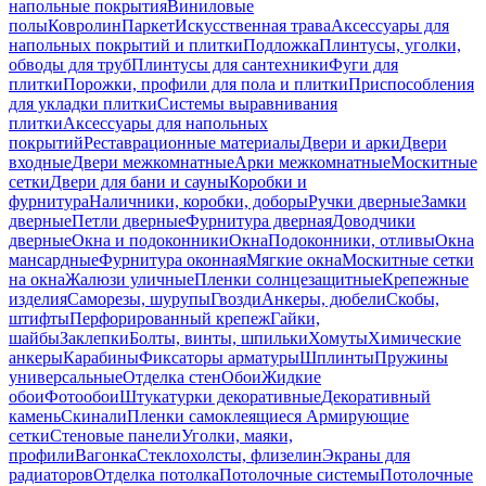
напольные покрытия
Виниловые
полы
Ковролин
Паркет
Искусственная трава
Аксессуары для
напольных покрытий и плитки
Подложка
Плинтусы, уголки,
обводы для труб
Плинтусы для сантехники
Фуги для
плитки
Порожки, профили для пола и плитки
Приспособления
для укладки плитки
Системы выравнивания
плитки
Аксессуары для напольных
покрытий
Реставрационные материалы
Двери и арки
Двери
входные
Двери межкомнатные
Арки межкомнатные
Москитные
сетки
Двери для бани и сауны
Коробки и
фурнитура
Наличники, коробки, доборы
Ручки дверные
Замки
дверные
Петли дверные
Фурнитура дверная
Доводчики
дверные
Окна и подоконники
Окна
Подоконники, отливы
Окна
мансардные
Фурнитура оконная
Мягкие окна
Москитные сетки
на окна
Жалюзи уличные
Пленки солнцезащитные
Крепежные
изделия
Саморезы, шурупы
Гвозди
Анкеры, дюбели
Скобы,
штифты
Перфорированный крепеж
Гайки,
шайбы
Заклепки
Болты, винты, шпильки
Хомуты
Химические
анкеры
Карабины
Фиксаторы арматуры
Шплинты
Пружины
универсальные
Отделка стен
Обои
Жидкие
обои
Фотообои
Штукатурки декоративные
Декоративный
камень
Скинали
Пленки самоклеящиеся
Армирующие
сетки
Стеновые панели
Уголки, маяки,
профили
Вагонка
Стеклохолсты, флизелин
Экраны для
радиаторов
Отделка потолка
Потолочные системы
Потолочные