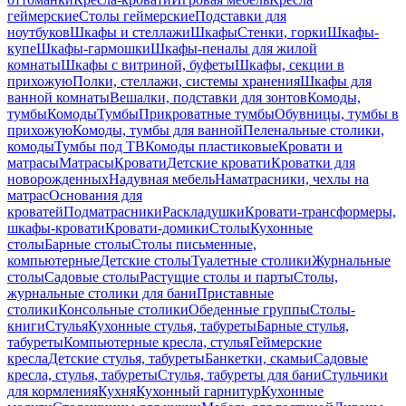
геймерские
Столы геймерские
Подставки для
ноутбуков
Шкафы и стеллажи
Шкафы
Стенки, горки
Шкафы-
купе
Шкафы-гармошки
Шкафы-пеналы для жилой
комнаты
Шкафы с витриной, буфеты
Шкафы, секции в
прихожую
Полки, стеллажи, системы хранения
Шкафы для
ванной комнаты
Вешалки, подставки для зонтов
Комоды,
тумбы
Комоды
Тумбы
Прикроватные тумбы
Обувницы, тумбы в
прихожую
Комоды, тумбы для ванной
Пеленальные столики,
комоды
Тумбы под ТВ
Комоды пластиковые
Кровати и
матрасы
Матрасы
Кровати
Детские кровати
Кроватки для
новорожденных
Надувная мебель
Наматрасники, чехлы на
матрас
Основания для
кроватей
Подматрасники
Раскладушки
Кровати-трансформеры,
шкафы-кровати
Кровати-домики
Столы
Кухонные
столы
Барные столы
Столы письменные,
компьютерные
Детские столы
Туалетные столики
Журнальные
столы
Садовые столы
Растущие столы и парты
Столы,
журнальные столики для бани
Приставные
столики
Консольные столики
Обеденные группы
Столы-
книги
Стулья
Кухонные стулья, табуреты
Барные стулья,
табуреты
Компьютерные кресла, стулья
Геймерские
кресла
Детские стулья, табуреты
Банкетки, скамьи
Садовые
кресла, стулья, табуреты
Стулья, табуреты для бани
Стульчики
для кормления
Кухня
Кухонный гарнитур
Кухонные