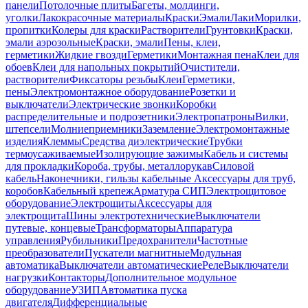
панели
Потолочные плиты
Багеты, молдинги,
уголки
Лакокрасочные материалы
Краски
Эмали
Лаки
Морилки,
пропитки
Колеры для краски
Растворители
Грунтовки
Краски,
эмали аэрозольные
Краски, эмали
Пены, клеи,
герметики
Жидкие гвозди
Герметики
Монтажная пена
Клеи для
обоев
Клеи для напольных покрытий
Очистители,
растворители
Фиксаторы резьбы
Клеи
Герметики,
пены
Электромонтажное оборудование
Розетки и
выключатели
Электрические звонки
Коробки
распределительные и подрозетники
Электропатроны
Вилки,
штепсели
Молниеприемники
Заземление
Электромонтажные
изделия
Клеммы
Средства диэлектрические
Трубки
термоусаживаемые
Изолирующие зажимы
Кабель и системы
для прокладки
Короба, трубы, металлорукав
Силовой
кабель
Наконечники, гильзы кабельные
Аксессуары для труб,
коробов
Кабельный крепеж
Арматура СИП
Электрощитовое
оборудование
Электрощиты
Аксессуары для
электрощита
Шины электротехнические
Выключатели
путевые, концевые
Трансформаторы
Аппаратура
управления
Рубильники
Предохранители
Частотные
преобразователи
Пускатели магнитные
Модульная
автоматика
Выключатели автоматические
Реле
Выключатели
нагрузки
Контакторы
Дополнительное модульное
оборудование
УЗИП
Автоматика пуска
двигателя
Дифференциальные