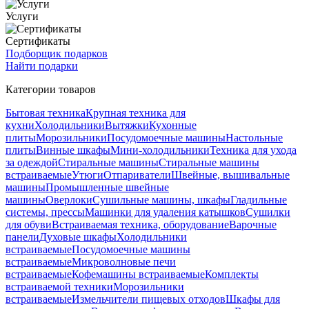
Услуги
Сертификаты
Подборщик подарков
Найти подарки
Категории товаров
Бытовая техника
Крупная техника для
кухни
Холодильники
Вытяжки
Кухонные
плиты
Морозильники
Посудомоечные машины
Настольные
плиты
Винные шкафы
Мини-холодильники
Техника для ухода
за одеждой
Стиральные машины
Стиральные машины
встраиваемые
Утюги
Отпариватели
Швейные, вышивальные
машины
Промышленные швейные
машины
Оверлоки
Сушильные машины, шкафы
Гладильные
системы, прессы
Машинки для удаления катышков
Сушилки
для обуви
Встраиваемая техника, оборудование
Варочные
панели
Духовые шкафы
Холодильники
встраиваемые
Посудомоечные машины
встраиваемые
Микроволновые печи
встраиваемые
Кофемашины встраиваемые
Комплекты
встраиваемой техники
Морозильники
встраиваемые
Измельчители пищевых отходов
Шкафы для