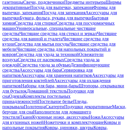
газетницы
Свечи, подсвечники
Предметы интерьера
Ширмы
декоративные
Посуда для выпечки, запекания
Формы для
выпечки, запекания
Посуда для запекания
Аксессуары для
выпечки
Бумага, фольга, рукава для выпечки
Бытовая
химия
Средства для стирки
Средства для посудомоечных
машин
Универсальные, специальные чистящие
средства
Чистящие средства для стекол и зеркал
Чистящие
средства для ванной и туалета
Чистящие средства для
кухни
Средства для мытья посуды
Чистящие средства для
мебели
Чистящие средства для напольных покрытий и
ковров
Средства для ухода за техникой
Освежители
воздуха
Средства от насекомых
Средства ухода за
одеждой
Средства ухода за обувью
Дезинфицирующие
средства
Аксессуары для бара
Сервировка для
напитков
Аксессуары для хранения напитков
Аксессуары для
приготовления коктейлей
Аксессуары для охлаждения
напитков
Наборы для бара, мини-бары
Штопоры, открывалки
для бутылок
Домашний текстиль
Подушки для
сна
Одеяла
Комплекты постельных
принадлежностей
Постельное белье
Пледы,
покрывала
Полотенца
Скатерти
Подушки декоративные
Маски,
беруши для сна
Наполнители для домашнего
текстиля
Ткани
Кухонные ножи, аксессуары
Ножи
Аксессуары
для кухонных ножей
Ножеточки и комплектующие
Ковры и
напольные покрытия
Ковры, циновки, шкуры
Ковры,