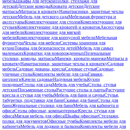
мебель
Шкафы для детской
Полки, стеллажи для
детской
Детские комоды
Кровати детские
Детские
матрасы
Матрасы в кроватку
Наматрасники, защитные чехлы
детские
Мебель для детского сада
Мебельная фурнитура и
аксессуары
Комплектующие для столов
Комплектующие для
стульев
Комплектующие для кроватей и кроваток
Аксессуары
для мебели
Комплектующие для мягкой
мебели
Комплектующие для корпусной мебели
Мебельная
фурнитура
Чехлы для мебели
Системы хранения для
кухни
Товары для безопасности детей
Мебель для самых
маленьких
Кроватки для новорожденных
Пеленальные
столики, комоды, матрасы
Манежи, кровати-манежи
Матрасы в
кроватку
Наматрасники, защитные чехлы в кроватку
Садовая
мебель
Садовые диваны, кресла
Садовые стулья
Садовые,
уличные столы
Комплекты мебели для сада
Гамаки,
шезлонги
Качели садовые
Надувная мебель
Кухни
походные
Столы для сада
Мебель для учебы
Столы, стулья
детские
Письменные столы
Растущие столы и парты
Растущие
кресла и стулья для учебы
Мебель для бани и сауны
Стулья,
табуретки, подставки для бани
Скамьи для бани
Столы для
бани
Журнальные столики для бани
Мебель для кабинета и
офиса
Столы офисные, компьютерные
Кресла, стулья для
офиса
Мягкая мебель для офиса
Шкафы офисные
Стеллажи,
полки для документов
Офисные тумбы
Комплекты мебели для
кабинета
Мебель для лоджии и балкона
Комплекты мебели для