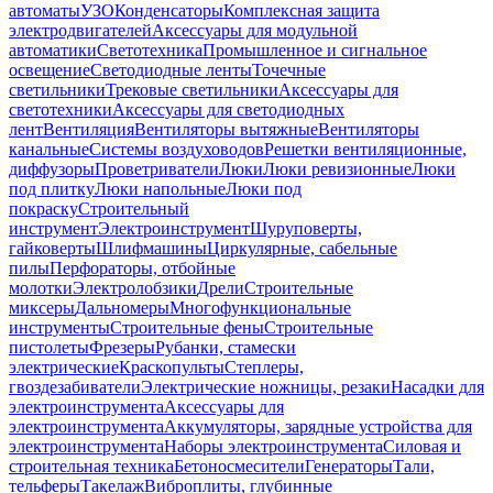
автоматы
УЗО
Конденсаторы
Комплексная защита
электродвигателей
Аксессуары для модульной
автоматики
Светотехника
Промышленное и сигнальное
освещение
Светодиодные ленты
Точечные
светильники
Трековые светильники
Аксессуары для
светотехники
Аксессуары для светодиодных
лент
Вентиляция
Вентиляторы вытяжные
Вентиляторы
канальные
Системы воздуховодов
Решетки вентиляционные,
диффузоры
Проветриватели
Люки
Люки ревизионные
Люки
под плитку
Люки напольные
Люки под
покраску
Строительный
инструмент
Электроинструмент
Шуруповерты,
гайковерты
Шлифмашины
Циркулярные, сабельные
пилы
Перфораторы, отбойные
молотки
Электролобзики
Дрели
Строительные
миксеры
Дальномеры
Многофункциональные
инструменты
Строительные фены
Строительные
пистолеты
Фрезеры
Рубанки, стамески
электрические
Краскопульты
Степлеры,
гвоздезабиватели
Электрические ножницы, резаки
Насадки для
электроинструмента
Аксессуары для
электроинструмента
Аккумуляторы, зарядные устройства для
электроинструмента
Наборы электроинструмента
Силовая и
строительная техника
Бетоносмесители
Генераторы
Тали,
тельферы
Такелаж
Виброплиты, глубинные