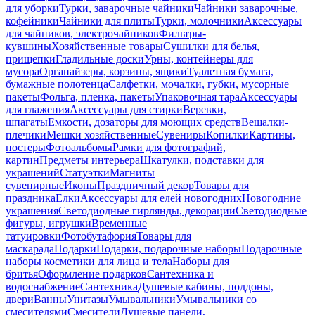
для уборки
Турки, заварочные чайники
Чайники заварочные,
кофейники
Чайники для плиты
Турки, молочники
Аксессуары
для чайников, электрочайников
Фильтры-
кувшины
Хозяйственные товары
Сушилки для белья,
прищепки
Гладильные доски
Урны, контейнеры для
мусора
Органайзеры, корзины, ящики
Туалетная бумага,
бумажные полотенца
Салфетки, мочалки, губки, мусорные
пакеты
Фольга, пленка, пакеты
Упаковочная тара
Аксессуары
для глажения
Аксессуары для стирки
Веревки,
шпагаты
Емкости, дозаторы для моющих средств
Вешалки-
плечики
Мешки хозяйственные
Сувениры
Копилки
Картины,
постеры
Фотоальбомы
Рамки для фотографий,
картин
Предметы интерьера
Шкатулки, подставки для
украшений
Статуэтки
Магниты
сувенирные
Иконы
Праздничный декор
Товары для
праздника
Елки
Аксессуары для елей новогодних
Новогодние
украшения
Светодиодные гирлянды, декорации
Светодиодные
фигуры, игрушки
Временные
татуировки
Фотобутафория
Товары для
маскарада
Подарки
Подарки, подарочные наборы
Подарочные
наборы косметики для лица и тела
Наборы для
бритья
Оформление подарков
Сантехника и
водоснабжение
Сантехника
Душевые кабины, поддоны,
двери
Ванны
Унитазы
Умывальники
Умывальники со
смесителями
Смесители
Душевые панели,