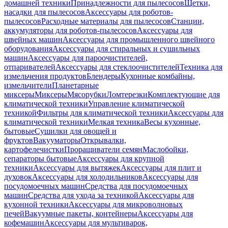
домашней техники
Принадлежности для пылесосов
Щетки,
насадки для пылесосов
Аксессуары для роботов-
пылесосов
Расходные материалы для пылесосов
Станции,
аккумуляторы для роботов-пылесосов
Аксессуары для
швейных машин
Аксессуары для промышленного швейного
оборудования
Аксессуары для стиральных и сушильных
машин
Аксессуары для пароочистителей,
отпаривателей
Аксессуары для стеклоочистителей
Техника для
измельчения продуктов
Блендеры
Кухонные комбайны,
измельчители
Планетарные
миксеры
Миксеры
Мясорубки
Ломтерезки
Комплектующие для
климатической техники
Управление климатической
техникой
Фильтры для климатической техники
Аксессуары для
климатической техники
Мелкая техника
Весы кухонные,
бытовые
Сушилки для овощей и
фруктов
Вакууматоры
Открывалки,
картофелечистки
Проращиватели семян
Маслобойки,
сепараторы бытовые
Аксессуары для крупной
техники
Аксессуары для вытяжек
Аксессуары для плит и
духовок
Аксессуары для холодильников
Аксессуары для
посудомоечных машин
Средства для посудомоечных
машин
Средства для ухода за техникой
Аксессуары для
кухонной техники
Аксессуары для микроволновых
печей
Вакуумные пакеты, контейнеры
Аксессуары для
кофемашин
Аксессуары для мультиварок,