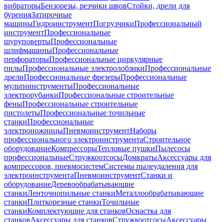
вибраторы
Бензорезы, резчики швов
Стойки, дрели для
бурения
Затирочные
машины
Гидроинструмент
Погрузчики
Профессиональный
инструмент
Профессиональные
шуруповерты
Профессиональные
шлифмашины
Профессиональные
перфораторы
Профессиональные циркулярные
пилы
Профессиональные электролобзики
Профессиональные
дрели
Профессиональные фрезеры
Профессиональные
мультиинструменты
Профессиональные
электрорубанки
Профессиональные строительные
фены
Профессиональные строительные
пистолеты
Профессиональные точильные
станки
Профессиональные
электроножницы
Пневмоинструмент
Наборы
профессионального электроинструмента
Строительное
оборудование
Компрессоры
Тепловые пушки
Пылесосы
профессиональные
Стружкоотсосы
Домкраты
Аксессуары для
компрессоров, пневмосистем
Системы пылеудаления для
электроинструмента
Пневмоинструмент
Станки и
оборудование
Деревообрабатывающие
станки
Ленточнопильные станки
Металлообрабатывающие
станки
Плиткорезные станки
Точильные
станки
Комплектующие для станков
Оснастка для
станков
Аксессуары для станков
Стружкоотсосы
Аксессуары