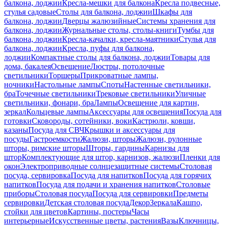
балкона, лоджии
Кресла-мешки для балкона
Кресла подвесные,
стулья садовые
Столы для балкона, лоджии
Шкафы для
балкона, лоджии
Дверцы жалюзийные
Системы хранения для
балкона, лоджии
Журнальные столы, столы-книги
Тумбы для
балкона, лоджии
Кресла-качалки, кресла-маятники
Стулья для
балкона, лоджии
Кресла, пуфы для балкона,
лоджии
Компактные столы для балкона, лоджии
Товары для
дома, бакалея
Освещение
Люстры, потолочные
светильники
Торшеры
Прикроватные лампы,
ночники
Настольные лампы
Споты
Настенные светильники,
бра
Точечные светильники
Трековые светильники
Уличные
светильники, фонари, бра
Лампы
Освещение для картин,
зеркал
Кольцевые лампы
Аксессуары для освещения
Посуда для
готовки
Сковороды, сотейники, воки
Кастрюли, ковши,
казаны
Посуда для СВЧ
Крышки и аксессуары для
посуды
Гастроемкости
Жалюзи, шторы
Жалюзи, рулонные
шторы, римские шторы
Шторы, гардины
Карнизы для
штор
Комплектующие для штор, карнизов, жалюзи
Пленки для
окон
Электроприводные солнцезащитные системы
Столовая
посуда, сервировка
Посуда для напитков
Посуда для горячих
напитков
Посуда для подачи и хранения напитков
Столовые
приборы
Столовая посуда
Посуда для сервировки
Предметы
сервировки
Детская столовая посуда
Декор
Зеркала
Кашпо,
стойки для цветов
Картины, постеры
Часы
интерьерные
Искусственные цветы, растения
Вазы
Ключницы,