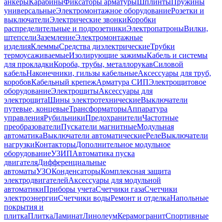
анкеры
Карабины
Фиксаторы арматуры
Шплинты
Пружины
универсальные
Электромонтажное оборудование
Розетки и
выключатели
Электрические звонки
Коробки
распределительные и подрозетники
Электропатроны
Вилки,
штепсели
Заземление
Электромонтажные
изделия
Клеммы
Средства диэлектрические
Трубки
термоусаживаемые
Изолирующие зажимы
Кабель и системы
для прокладки
Короба, трубы, металлорукав
Силовой
кабель
Наконечники, гильзы кабельные
Аксессуары для труб,
коробов
Кабельный крепеж
Арматура СИП
Электрощитовое
оборудование
Электрощиты
Аксессуары для
электрощита
Шины электротехнические
Выключатели
путевые, концевые
Трансформаторы
Аппаратура
управления
Рубильники
Предохранители
Частотные
преобразователи
Пускатели магнитные
Модульная
автоматика
Выключатели автоматические
Реле
Выключатели
нагрузки
Контакторы
Дополнительное модульное
оборудование
УЗИП
Автоматика пуска
двигателя
Дифференциальные
автоматы
УЗО
Конденсаторы
Комплексная защита
электродвигателей
Аксессуары для модульной
автоматики
Приборы учета
Счетчики газа
Счетчики
электроэнергии
Счетчики воды
Ремонт и отделка
Напольные
покрытия и
плитка
Плитка
Ламинат
Линолеум
Керамогранит
Спортивные