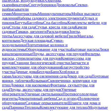
пылесосы, воздуходувки
Аэраторы,
скарификаторы
Снегоуборщики
Дровоколы
Сеялки,
разбрасыватели
семян
Минитракторы
Миникультиваторы
Мойки высокого
давления
Наборы садового электроинструмента
Отдых и
пикник
Батуты
Бассейны
Спа-бассейны
Комплекты мебели для
сада
Столы для сада
Стулья, кресла для сада
Качели
садовые
Гамаки, шезлонги
Раскладушки
Зонты,
тенты
Аксессуары для садовой мебели
Грили
Мангалы,
коптильни
Детская площадка
Сумки-
холодильники
Портативные колонки и
аудиосистемы
Оборудование для участка
Бытовые насосы
Люки
канализационные
Пруды, аксессуары для прудов
Фильтры,
насосы, стерилизаторы для прудов
Компрессоры для
прудов
Станции биологической очистки
Запчасти и
комплектующие для оборудования
Благоустройство
участка
Дачные дома
Беседки
Бани
Хозблоки и
сараи
Аксессуары для озеленения сада
Декор для сада
Почтовые
ящики, таблички
Козырьки
Скворечники, кормушки для
птиц
Домики для насекомых
Фонтаны, скульптуры для
сада
Пруды, аксессуары для прудов
Уличные
обогреватели
Уличные светильники
Противогололедные
реагенты
Декоративный щебень
Сад и огород
Поливочное
оборудование
Садовые опрыскиватели
Шланги для дома и
сада
Парники
Теплицы
Комплектующие для теплиц
Модульные