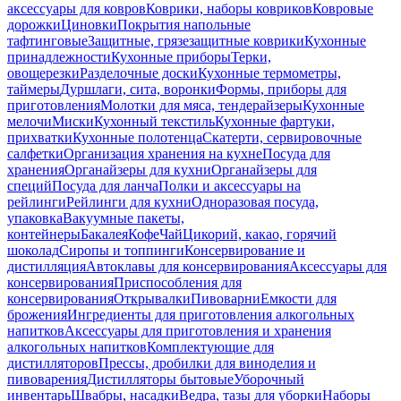
аксессуары для ковров
Коврики, наборы ковриков
Ковровые
дорожки
Циновки
Покрытия напольные
тафтинговые
Защитные, грязезащитные коврики
Кухонные
принадлежности
Кухонные приборы
Терки,
овощерезки
Разделочные доски
Кухонные термометры,
таймеры
Дуршлаги, сита, воронки
Формы, приборы для
приготовления
Молотки для мяса, тендерайзеры
Кухонные
мелочи
Миски
Кухонный текстиль
Кухонные фартуки,
прихватки
Кухонные полотенца
Скатерти, сервировочные
салфетки
Организация хранения на кухне
Посуда для
хранения
Органайзеры для кухни
Органайзеры для
специй
Посуда для ланча
Полки и аксессуары на
рейлинги
Рейлинги для кухни
Одноразовая посуда,
упаковка
Вакуумные пакеты,
контейнеры
Бакалея
Кофе
Чай
Цикорий, какао, горячий
шоколад
Сиропы и топпинги
Консервирование и
дистилляция
Автоклавы для консервирования
Аксессуары для
консервирования
Приспособления для
консервирования
Открывалки
Пивоварни
Емкости для
брожения
Ингредиенты для приготовления алкогольных
напитков
Аксессуары для приготовления и хранения
алкогольных напитков
Комплектующие для
дистилляторов
Прессы, дробилки для виноделия и
пивоварения
Дистилляторы бытовые
Уборочный
инвентарь
Швабры, насадки
Ведра, тазы для уборки
Наборы