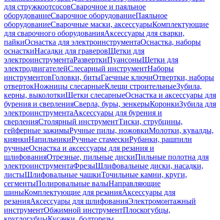
для стружкоотсосов
Сварочное и паяльное
оборудование
Сварочное оборудование
Паяльное
оборудование
Сварочные маски, аксессуары
Комплектующие
для сварочного оборудования
Аксессуары для сварки,
пайки
Оснастка для электроинструмента
Оснастка, наборы
оснастки
Насадки для граверов
Щетки для
электроинструмента
Развертки
Пуансоны
Щетки для
электродвигателей
Слесарный инструмент
Наборы
инструментов
Головки, биты
Гаечные ключи
Отвертки, наборы
отверток
Ножницы слесарные
Клещи строительные
Зубила,
керны, выколотки
Щетки слесарные
Оснастка и аксессуары для
бурения и сверления
Сверла, буры, зенкеры
Коронки
Зубила для
электроинструмента
Аксессуары для бурения и
сверления
Столярный инструмент
Тиски, струбцины,
гейферные зажимы
Ручные пилы, ножовки
Молотки, кувалды,
киянки
Напильники
Ручные стамески
Рубанки, рашпили
ручные
Оснастка и аксессуары для резания и
шлифования
Отрезные, пильные диски
Пильные полотна для
электроинструмента
Фрезы
Шлифовальные диски, насадки,
листы
Шлифовальные чашки
Точильные камни, круги,
сегменты
Полировальные валы
Направляющие
шины
Комплектующие для резания
Аксессуары для
резания
Аксессуары для шлифования
Электромонтажный
инструмент
Обжимной инструмент
Плоскогубцы,
круглогубцы
Кусачки, болторезы,