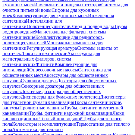
кухонных моек
Измельчители пищевых отходов
Системы для
очистки питьевой воды
Сифоны для кухонных
моек
Комплектующие для кухонных моек
Инженерная
сантехника
Инсталляции для
сантехники
Полотенцесушители
Отвод и подвод воды
Трубы
водопроводные
Магистральные фильтры, системы
сантехнические
Комплектующие для радиаторов,
полотенцесушителей
Монтажные комплекты для
сантехники
Регулирующая арматура
Системы защиты от
протечек
Люки сантехнические
Аксессуары для
магистральных фильтров, систем
сантехнических
Фитинги
Комплектующие для
инсталляций
Опрессовочные насосы
Сантехника для
общественных мест
Аксессуары для общественных
санузлов
Сушилки для рук
Дозаторы для общественных
санузлов
Сенсорные дозаторы для общественных
санузлов
Локтевые дозаторы для общественных
санузлов
Диспенсеры для бумажных полотенец
Диспенсеры
для туалетной бумаги
Канализация
Тросы сантехнические,
вантузы
Прочистные машины
Трубы, фитинги внутренней
канализации
Трубы, фитинги наружной канализации
Люки
канализационные
Теплый пол водяной
Трубы для теплого
пола
Коллекторы и комплектующие
Термостатика для теплого
пола
Автоматика для теплого
пола
Строительство
Строительные смеси и грунтовки
Клеевые