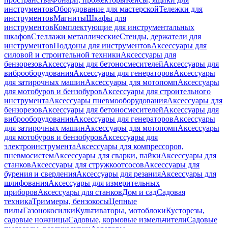
инструментов
Оборудование для мастерской
Тележки для
инструментов
Магниты
Шкафы для
инструментов
Комплектующие для инструментальных
шкафов
Стеллажи металлические
Стенды, держатели для
инструментов
Поддоны для инструментов
Аксессуары для
силовой и строительной техники
Аксессуары для
бензорезов
Аксессуары для бетоносмесителей
Аксессуары для
виброоборудования
Аксессуары для генераторов
Аксессуары
для затирочных машин
Аксессуары для мотопомп
Аксессуары
для мотобуров и бензобуров
Аксессуары для строительного
инструмента
Аксессуары пневмооборудования
Аксессуары для
бензорезов
Аксессуары для бетоносмесителей
Аксессуары для
виброоборудования
Аксессуары для генераторов
Аксессуары
для затирочных машин
Аксессуары для мотопомп
Аксессуары
для мотобуров и бензобуров
Аксессуары для
электроинструмента
Аксессуары для компрессоров,
пневмосистем
Аксессуары для сварки, пайки
Аксессуары для
станков
Аксессуары для стружкоотсосов
Аксессуары для
бурения и сверления
Аксессуары для резания
Аксессуары для
шлифования
Аксессуары для измерительных
приборов
Аксессуары для станков
Дом и сад
Садовая
техника
Триммеры, бензокосы
Цепные
пилы
Газонокосилки
Культиваторы, мотоблоки
Кусторезы,
садовые ножницы
Садовые, кормовые измельчители
Садовые