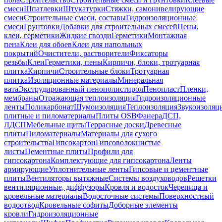
смеси
Шпатлевки
Штукатурки
Стяжки, самонивелирующие
смеси
Строительные смеси, составы
Гидроизоляционные
смеси
Грунтовки
Добавки для строительных смесей
Пены,
клеи, герметики
Жидкие гвозди
Герметики
Монтажная
пена
Клеи для обоев
Клеи для напольных
покрытий
Очистители, растворители
Фиксаторы
резьбы
Клеи
Герметики, пены
Кирпичи, блоки, тротуарная
плитка
Кирпичи
Строительные блоки
Тротуарная
плитка
Изоляционные материалы
Минеральная
вата
Экструдированный пенополистирол
Пенопласт
Пленки,
мембраны
Отражающая теплоизоляция
Гидроизоляционные
ленты
Поликарбонат
Шумоизоляция
Теплоизоляция
Звукоизоляц
плитные и пиломатериалы
Плиты OSB
Фанера
ДСП,
ЛДСП
Мебельные щиты
Террасные доски
Древесные
плиты
Пиломатериалы
Материалы для сухого
строительства
Гипсокартон
Гипсоволокнистые
листы
Цементные плиты
Профили для
гипсокартона
Комплектующие для гипсокартона
Ленты
армирующие
Уплотнительные ленты
Гипсовые и цементные
плиты
Вентиляторы вытяжные
Системы воздуховодов
Решетки
вентиляционные, диффузоры
Кровля и водосток
Черепица и
кровельные материалы
Водосточные системы
Поверхностный
водоотвод
Кровельные софиты
Доборные элементы
кровли
Гидроизоляционные