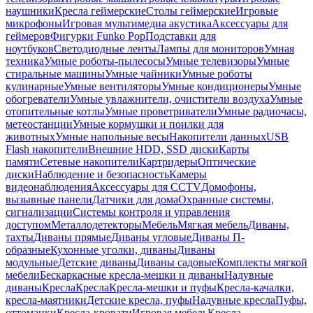
наушники
Кресла геймерские
Столы геймерские
Игровые
микрофоны
Игровая мультимедиа акустика
Аксессуары для
геймеров
Фигурки Funko Pop
Подставки для
ноутбуков
Светодиодные ленты
Лампы для мониторов
Умная
техника
Умные роботы-пылесосы
Умные телевизоры
Умные
стиральные машины
Умные чайники
Умные роботы
кулинарные
Умные вентиляторы
Умные кондиционеры
Умные
обогреватели
Умные увлажнители, очистители воздуха
Умные
отопительные котлы
Умные проветриватели
Умные радиочасы,
метеостанции
Умные кормушки и поилки для
животных
Умные напольные весы
Накопители данных
USB
Flash накопители
Внешние HDD, SSD диски
Карты
памяти
Сетевые накопители
Картридеры
Оптические
диски
Наблюдение и безопасность
Камеры
видеонаблюдения
Аксессуары для CCTV
Домофоны,
вызывные панели
Датчики для дома
Охранные системы,
сигнализации
Системы контроля и управления
доступом
Металлодетекторы
Мебель
Мягкая мебель
Диваны,
тахты
Диваны прямые
Диваны угловые
Диваны П-
образные
Кухонные уголки, диваны
Диваны
модульные
Детские диваны
Диваны садовые
Комплекты мягкой
мебели
Бескаркасные кресла-мешки и диваны
Надувные
диваны
Кресла
Кресла
Кресла-мешки и пуфы
Кресла-качалки,
кресла-маятники
Детские кресла, пуфы
Надувные кресла
Пуфы,
оттоманки
Кресла-кровати
Игровая мебель
Кресла