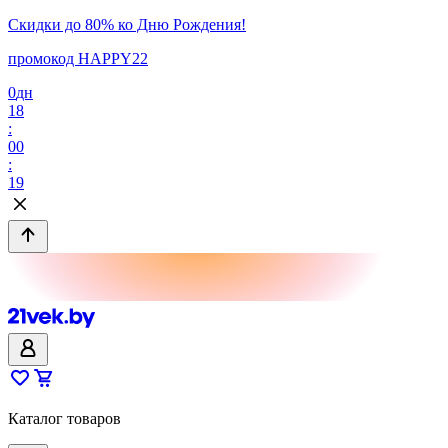
Скидки до 80% ко Дню Рождения!
промокод HAPPY22
0
дн
18
:
00
:
19
Каталог товаров