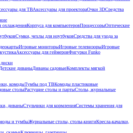
сессуары для ТВ
Аксессуары для проектора
Очки 3D
Средства
ание
 охлаждения
Корпуса для компьютеров
Процессоры
Оптические
утбуков
Сумки, чехлы для ноутбуков
Средства для ухода за
деокарты
Игровые мониторы
Игровые телевизоры
Игровые
акустика
Аксессуары для геймеров
Фигурки Funko
 диски
Детские диваны
Диваны садовые
Комплекты мягкой
ики, комоды
Тумбы под ТВ
Комоды пластиковые
довые столы
Растущие столы и парты
Столы, журнальные
ки, диваны
Стульчики для кормления
Системы хранения для
моды и тумбы
Журнальные столы, столы-книги
Кресла-качалки,
ки, скамьи
Ключницы, газетницы