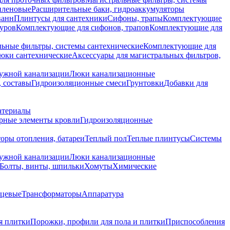
иленовые
Расширительные баки, гидроаккумуляторы
ванн
Плинтусы для сантехники
Сифоны, трапы
Комплектующие
уров
Комплектующие для сифонов, трапов
Комплектующие для
ьные фильтры, системы сантехнические
Комплектующие для
юки сантехнические
Аксессуары для магистральных фильтров,
ружной канализации
Люки канализационные
 составы
Гидроизоляционные смеси
Грунтовки
Добавки для
атериалы
рные элементы кровли
Гидроизоляционные
оры отопления, батареи
Теплый пол
Теплые плинтусы
Системы
ружной канализации
Люки канализационные
Болты, винты, шпильки
Хомуты
Химические
нцевые
Трансформаторы
Аппаратура
я плитки
Порожки, профили для пола и плитки
Приспособления