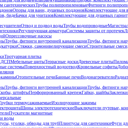
ем сантехнических
Трубы полипропиленовые
Фитинги полипроп
ддонов
Опоры для ванн, душевых поддонов
Комплектующие для 
ов, биде
Бачки для унитазов
Комплектующие для душевых гарнит
есушители
Отвод и подвод воды
Трубы водопроводные
Магистрал
антехники
Регулирующая арматура
Системы защиты от протечек
Л
ций
Опрессовочные насосы
ны
Трубы, фитинги внутренней канализации
Трубы, фитинги на
катурки
Стяжки, самонивелирующие смеси
Строительные смеси,
ки
Тротуарная плитка
ЛДСП
Мебельные щиты
Террасные доски
Древесные плиты
Пилом
ные системы
Поверхностный водоотвод
Кровельные софиты
Добо
тиляция
-камины
Отопительные печи
Банные печи
Водонагреватели
Радиат
ны
Трубы, фитинги внутренней канализации
Трубы, фитинги на
Скобы, штифты
Перфорированный крепеж
Гайки, шайбы
Заклепки
ерсальные
Трубки термоусаживаемые
Изолирующие зажимы
лектрощита
Шины электротехнические
Выключатели путевые, ко
атели
Пускатели магнитные
ки воды
усы, уголки, обводы для труб
Плинтусы для сантехники
Фуги дл