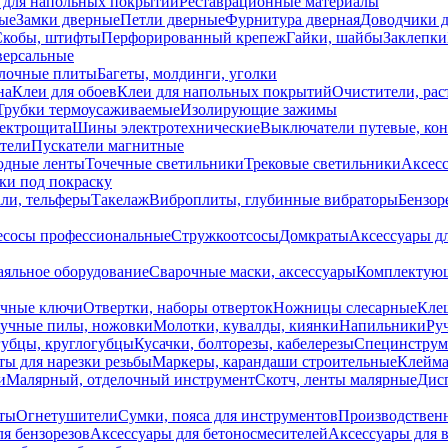
 для напольных покрытий
Реставрационные материалы
ые
Замки дверные
Петли дверные
Фурнитура дверная
Доводчики 
Скобы, штифты
Перфорированный крепеж
Гайки, шайбы
Заклепки
ерсальные
лочные плиты
Багеты, молдинги, уголки
на
Клеи для обоев
Клеи для напольных покрытий
Очистители, рас
Трубки термоусаживаемые
Изолирующие зажимы
лектрощита
Шины электротехнические
Выключатели путевые, ко
атели
Пускатели магнитные
одные ленты
Точечные светильники
Трековые светильники
Аксесс
и под покраску
ли, тельферы
Такелаж
Виброплиты, глубинные вибраторы
Бензор
сосы профессиональные
Стружкоотсосы
Домкраты
Аксессуары д
аяльное оборудование
Сварочные маски, аксессуары
Комплектующ
ечные ключи
Отвертки, наборы отверток
Ножницы слесарные
Кле
учные пилы, ножовки
Молотки, кувалды, киянки
Напильники
Ру
убцы, круглогубцы
Кусачки, болторезы, кабелерезы
Специнструм
ы для нарезки резьбы
Маркеры, карандаши строительные
Клейма
и
Малярный, отделочный инструмент
Скотч, ленты малярные
Дисп
иты
Огнетушители
Сумки, пояса для инструментов
Производствен
я бензорезов
Аксессуары для бетоносмесителей
Аксессуары для 