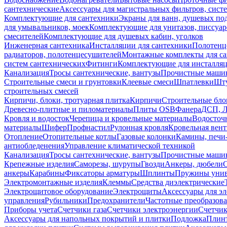
сантехнические
Аксессуары для магистральных фильтров, сист
Комплектующие для сантехники
Экраны для ванн, душевых по
для умывальников, моек
Комплектующие для унитазов, писсуар
смесителей
Комплектующие для душевых кабин, уголков
Инженерная сантехника
Инсталляции для сантехники
Полотенц
радиаторов, полотенцесушителей
Монтажные комплекты для с
систем сантехнических
Фитинги
Комплектующие для инсталля
Канализация
Тросы сантехнические, вантузы
Прочистные маши
Строительные смеси и грунтовки
Клеевые смеси
Шпатлевки
Шту
строительных смесей
Кирпичи, блоки, тротуарная плитка
Кирпичи
Строительные бло
Древесно-плитные и пиломатериалы
Плиты OSB
Фанера
ДСП, 
Кровля и водосток
Черепица и кровельные материалы
Водосточ
материалы
Шифер
Профнастил
Рулонная кровля
Кровельная вен
Отопление
Отопительные котлы
Газовые колонки
Камины, печи
антиобледенения
Управление климатической техникой
Канализация
Тросы сантехнические, вантузы
Прочистные маши
Крепежные изделия
Саморезы, шурупы
Гвозди
Анкеры, дюбели
анкеры
Карабины
Фиксаторы арматуры
Шплинты
Пружины унив
Электромонтажные изделия
Клеммы
Средства диэлектрические
Электрощитовое оборудование
Электрощиты
Аксессуары для э
управления
Рубильники
Предохранители
Частотные преобразов
Приборы учета
Счетчики газа
Счетчики электроэнергии
Счетчи
Аксессуары для напольных покрытий и плитки
Подложка
Плинт