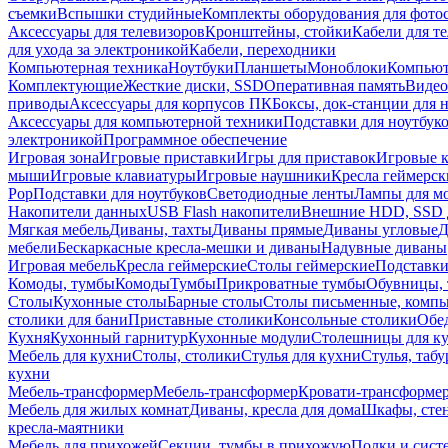
съемки
Вспышки студийные
Комплекты оборудования для фото
Аксессуары для телевизоров
Кронштейны, стойки
Кабели для т
для ухода за электроникой
Кабели, переходники
Компьютерная техника
Ноутбуки
Планшеты
Моноблоки
Компью
Комплектующие
Жесткие диски, SSD
Оперативная память
Видео
приводы
Аксессуары для корпусов ПК
Боксы, док-станции для 
Аксессуары для компьютерной техники
Подставки для ноутбук
электроникой
Программное обеспечение
Игровая зона
Игровые приставки
Игры для приставок
Игровые 
мыши
Игровые клавиатуры
Игровые наушники
Кресла геймерск
Pop
Подставки для ноутбуков
Светодиодные ленты
Лампы для м
Накопители данных
USB Flash накопители
Внешние HDD, SSD 
Мягкая мебель
Диваны, тахты
Диваны прямые
Диваны угловые
Д
мебели
Бескаркасные кресла-мешки и диваны
Надувные диваны
Игровая мебель
Кресла геймерские
Столы геймерские
Подставки
Комоды, тумбы
Комоды
Тумбы
Прикроватные тумбы
Обувницы, 
Столы
Кухонные столы
Барные столы
Столы письменные, комп
столики для бани
Приставные столики
Консольные столики
Обе
Кухня
Кухонный гарнитур
Кухонные модули
Столешницы для к
Мебель для кухни
Столы, столики
Стулья для кухни
Стулья, таб
кухни
Мебель-трансформер
Мебель-трансформер
Кровати-трансформе
Мебель для жилых комнат
Диваны, кресла для дома
Шкафы, стен
кресла-маятники
Мебель для прихожей
Секции, тумбы в прихожую
Полки и сист