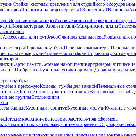
студии
Стойки, системы крепления для студийного оборудования
елевизоров
Подписки на видеосервисы
ТВ-антенны
ТВ-тюнеры
Ак
теры
Игровые компьютеры
Игровые консоли
Серверное оборудов
карты
Компьютерные блоки питания
Материнские платы
Системы
накопителей
ов
Аксессуары для ноутбуков
Очки для компьютера
Рюкзаки для но
контроллеры
Игровые ноутбуки
Игровые компьютеры
Игровые ви
ие
Столы геймерские
Игровые микрофоны
Игровая мультимедиа 
ониторов
диски
Карты памяти
Сетевые накопители
Картридеры
Оптические
иваны П-образные
Кухонные уголки, диваны
Диваны модульные
 для ноутбуков
тумбы в прихожую
Комоды, тумбы для ванной
Пеленальные стол
ьютерные
Детские столы
Туалетные столики
Журнальные столы
Са
денные группы
Столы-книги
ухни
уреты барные
Кухонный гарнитур
Кухонные модули
Кухонные угол
ры
Детские кроватки-трансформеры
Столы-трансформеры
ки, секции
Полки, стеллажи, системы хранения
Стулья, кресла
Ко
емы хранения в прихожую
Вешалки, подставки для зонтов
Банкет