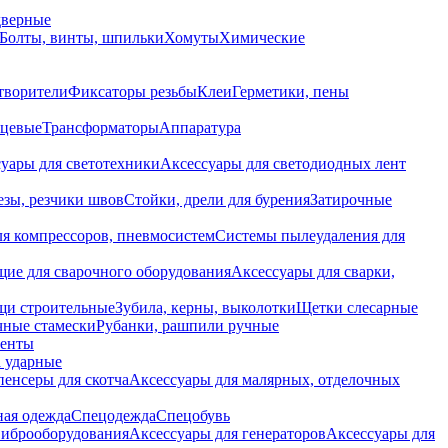
дверные
Болты, винты, шпильки
Хомуты
Химические
творители
Фиксаторы резьбы
Клеи
Герметики, пены
нцевые
Трансформаторы
Аппаратура
уары для светотехники
Аксессуары для светодиодных лент
езы, резчики швов
Стойки, дрели для бурения
Затирочные
ля компрессоров, пневмосистем
Системы пылеудаления для
ие для сварочного оборудования
Аксессуары для сварки,
щи строительные
Зубила, керны, выколотки
Щетки слесарные
чные стамески
Рубанки, рашпили ручные
енты
 ударные
енсеры для скотча
Аксессуары для малярных, отделочных
ная одежда
Спецодежда
Спецобувь
виброоборудования
Аксессуары для генераторов
Аксессуары для