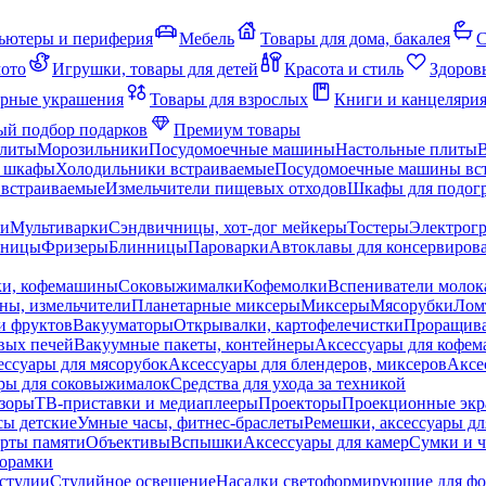
ьютеры и периферия
Мебель
Товары для дома, бакалея
С
мото
Игрушки, товары для детей
Красота и стиль
Здоров
рные украшения
Товары для взрослых
Книги и канцеляри
й подбор подарков
Премиум товары
плиты
Морозильники
Посудомоечные машины
Настольные плиты
 шкафы
Холодильники встраиваемые
Посудомоечные машины вс
встраиваемые
Измельчители пищевых отходов
Шкафы для подогр
чи
Мультиварки
Сэндвичницы, хот-дог мейкеры
Тостеры
Электрог
еницы
Фризеры
Блинницы
Пароварки
Автоклавы для консервиров
ки, кофемашины
Соковыжималки
Кофемолки
Вспениватели молок
ны, измельчители
Планетарные миксеры
Миксеры
Мясорубки
Лом
и фруктов
Вакууматоры
Открывалки, картофелечистки
Проращива
вых печей
Вакуумные пакеты, контейнеры
Аксессуары для кофе
ессуары для мясорубок
Аксессуары для блендеров, миксеров
Аксе
ры для соковыжималок
Средства для ухода за техникой
зоры
ТВ-приставки и медиаплееры
Проекторы
Проекционные эк
сы детские
Умные часы, фитнес-браслеты
Ремешки, аксессуары дл
рты памяти
Объективы
Вспышки
Аксессуары для камер
Сумки и ч
орамки
студии
Студийное освещение
Насадки светоформирующие для фо