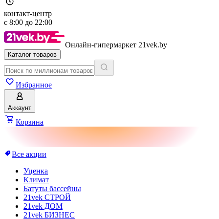
контакт-центр
с
8:00
до
22:00
Онлайн-гипермаркет 21vek.by
Каталог товаров
Избранное
Аккаунт
Корзина
Все акции
Уценка
Климат
Батуты бассейны
21vek СТРОЙ
21vek ДОМ
21vek БИЗНЕС