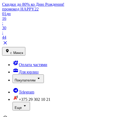
Скидки до 80% ко Дню Рождения!
промокод HAPPY22
01
дн
16
:
30
:
44
г. Минск
Оплата частями
Для юрлиц
Покупателям
Telegram
+375 29
302 10 21
Еще