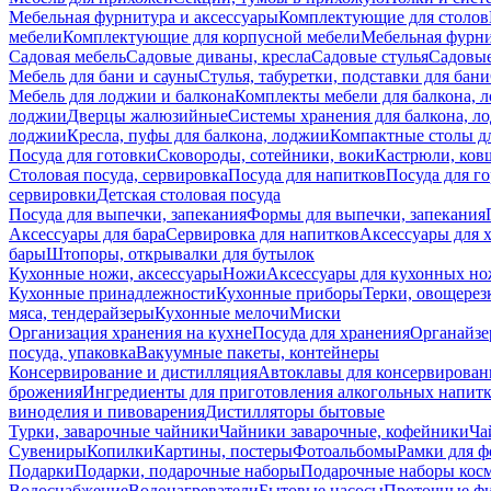
Мебельная фурнитура и аксессуары
Комплектующие для столов
мебели
Комплектующие для корпусной мебели
Мебельная фурн
Садовая мебель
Садовые диваны, кресла
Садовые стулья
Садовые
Мебель для бани и сауны
Стулья, табуретки, подставки для бани
Мебель для лоджии и балкона
Комплекты мебели для балкона, 
лоджии
Дверцы жалюзийные
Системы хранения для балкона, л
лоджии
Кресла, пуфы для балкона, лоджии
Компактные столы дл
Посуда для готовки
Сковороды, сотейники, воки
Кастрюли, ков
Столовая посуда, сервировка
Посуда для напитков
Посуда для г
сервировки
Детская столовая посуда
Посуда для выпечки, запекания
Формы для выпечки, запекания
Аксессуары для бара
Сервировка для напитков
Аксессуары для 
бары
Штопоры, открывалки для бутылок
Кухонные ножи, аксессуары
Ножи
Аксессуары для кухонных н
Кухонные принадлежности
Кухонные приборы
Терки, овощерез
мяса, тендерайзеры
Кухонные мелочи
Миски
Организация хранения на кухне
Посуда для хранения
Органайзе
посуда, упаковка
Вакуумные пакеты, контейнеры
Консервирование и дистилляция
Автоклавы для консервирован
брожения
Ингредиенты для приготовления алкогольных напит
виноделия и пивоварения
Дистилляторы бытовые
Турки, заварочные чайники
Чайники заварочные, кофейники
Ча
Сувениры
Копилки
Картины, постеры
Фотоальбомы
Рамки для ф
Подарки
Подарки, подарочные наборы
Подарочные наборы косм
Водоснабжение
Водонагреватели
Бытовые насосы
Проточные фи