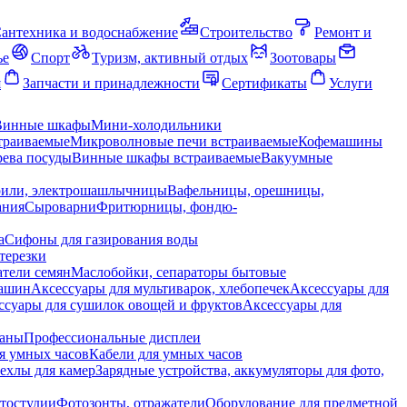
антехника и водоснабжение
Строительство
Ремонт и
ье
Спорт
Туризм, активный отдых
Зоотовары
я
Запчасти и принадлежности
Сертификаты
Услуги
Винные шкафы
Мини-холодильники
траиваемые
Микроволновые печи встраиваемые
Кофемашины
ева посуды
Винные шкафы встраиваемые
Вакуумные
рили, электрошашлычницы
Вафельницы, орешницы,
ания
Сыроварни
Фритюрницы, фондю-
а
Сифоны для газирования воды
терезки
тели семян
Маслобойки, сепараторы бытовые
машин
Аксессуары для мультиварок, хлебопечек
Аксессуары для
ссуары для сушилок овощей и фруктов
Аксессуары для
раны
Профессиональные дисплеи
я умных часов
Кабели для умных часов
ехлы для камер
Зарядные устройства, аккумуляторы для фото,
тостудии
Фотозонты, отражатели
Оборудование для предметной