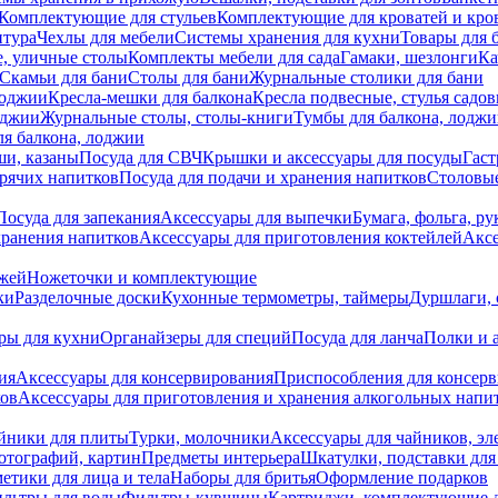
Комплектующие для стульев
Комплектующие для кроватей и кро
итура
Чехлы для мебели
Системы хранения для кухни
Товары для 
, уличные столы
Комплекты мебели для сада
Гамаки, шезлонги
Ка
Скамьи для бани
Столы для бани
Журнальные столики для бани
лоджии
Кресла-мешки для балкона
Кресла подвесные, стулья садо
оджии
Журнальные столы, столы-книги
Тумбы для балкона, лодж
я балкона, лоджии
ши, казаны
Посуда для СВЧ
Крышки и аксессуары для посуды
Гаст
орячих напитков
Посуда для подачи и хранения напитков
Столовы
Посуда для запекания
Аксессуары для выпечки
Бумага, фольга, р
хранения напитков
Аксессуары для приготовления коктейлей
Аксе
ожей
Ножеточки и комплектующие
ки
Разделочные доски
Кухонные термометры, таймеры
Дуршлаги, 
ры для кухни
Органайзеры для специй
Посуда для ланча
Полки и 
ия
Аксессуары для консервирования
Приспособления для консер
ков
Аксессуары для приготовления и хранения алкогольных напи
йники для плиты
Турки, молочники
Аксессуары для чайников, э
отографий, картин
Предметы интерьера
Шкатулки, подставки дл
етики для лица и тела
Наборы для бритья
Оформление подарков
льтры для воды
Фильтры-кувшины
Картриджи, комплектующие д