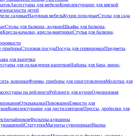
ваток
Аксессуары для мебели
Комплектующие для мягкой
безопасности детей
чели садовые
Надувная мебель
Кухни походные
Столы для сада
вые
Столы для балкона, лоджии
Шкафы для балкона,
ии
Кресла-качалки, кресла-маятники
Стулья для балкона,
роемкости
е приборы
Столовая посуда
Посуда для сервировки
Предметы
укава для выпечки
ссуары для охлаждения напитков
Наборы для бара, мини-
сита, воронки
Формы, приборы для приготовления
Молотки для
аксессуары на рейлинги
Рейлинги для кухни
Одноразовая
вирования
Открывалки
Пивоварни
Емкости для
тков
Комплектующие для дистилляторов
Прессы, дробилки для
лектрочайников
Фильтры-кувшины
я украшений
Статуэтки
Магниты сувенирные
Иконы
ля проточных фильтров
Магистральные фильтры, системы