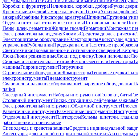
для укладки плитки
Системы выравнивания плитки
Аксессуары
Коробки и фурнитура
Наличники, коробки, доборы
Ручки дверн
Крепежные изделия
Саморезы, шурупы
Гвозди
Анкеры, дюбели
анкеры
Карабины
Фиксаторы арматуры
Шплинты
Пружины унив
Отделка потолка
Потолочные системы
Потолочные панели
Пото
Пены, клеи, герметики
Жидкие гвозди
Герметики
Монтажная пе
Электромонтажные изделия
Клеммы
Средства диэлектрические
Электрощитовое оборудование
Электрощиты
Аксессуары для э
управления
Рубильники
Предохранители
Частотные преобразов
Светотехника
Промышленное и сигнальное освещение
Светоди
Люки
Люки ревизионные
Люки под плитку
Люки напольные
Люк
Силовая и строительная техника
Бетоносмесители
Генераторы
Та
машины
Гидроинструмент
Погрузчики
Строительное оборудование
Компрессоры
Тепловые пушки
Пыле
электроинструмента
Пневмоинструмент
Сварочное и паяльное оборудование
Сварочное оборудование
П
пайки
Слесарный инструмент
Наборы инструментов
Головки, биты
Га
Столярный инструмент
Тиски, струбцины, гейферные зажимы
Р
Электромонтажный инструмент
Обжимной инструмент
Плоског
Разметочный инструмент
Разметочные инструменты
Инструмент
Отделочный инструмент
Плиткорезы
Кельмы, шпатели, гладилк
работ
Пленки строительные
Спецодежда и средства защиты
Средства индивидуальной защ
Аксессуары для силовой и строительной техники
Аксессуары дл