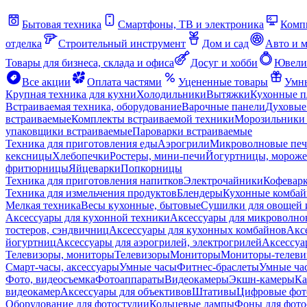
Бытовая техника
Смартфоны, ТВ и электроника
Комп
отделка
Строительный инструмент
Дом и сад
Авто и 
Товары для бизнеса, склада и офиса
Досуг и хобби
Ювели
Все акции
Оплата частями
Уцененные товары
Умны
Крупная техника для кухни
Холодильники
Вытяжки
Кухонные 
Встраиваемая техника, оборудование
Варочные панели
Духовые
встраиваемые
Комплекты встраиваемой техники
Морозильники 
упаковщики встраиваемые
Пароварки встраиваемые
Техника для приготовления еды
Аэрогрили
Микроволновые пе
кексницы
Хлебопечки
Ростеры, мини-печи
Йогуртницы, морож
фритюрницы
Яйцеварки
Попкорницы
Техника для приготовления напитков
Электрочайники
Кофевар
Техника для измельчения продуктов
Блендеры
Кухонные комбай
Мелкая техника
Весы кухонные, бытовые
Сушилки для овощей 
Аксессуары для кухонной техники
Аксессуары для микроволно
тостеров, сэндвичниц
Аксессуары для кухонных комбайнов
Акс
йогуртниц
Аксессуары для аэрогрилей, электрогрилей
Аксессуа
Телевизоры, мониторы
Телевизоры
Мониторы
Мониторы-телеви
Смарт-часы, аксессуары
Умные часы
Фитнес-браслеты
Умные ча
Фото, видеосъемка
Фотоаппараты
Видеокамеры
Экшн-камеры
Ка
видеокамер
Аксессуары для объективов
Штативы
Цифровые фот
Оборудование для фотостудии
Кольцевые лампы
Фоны для фото