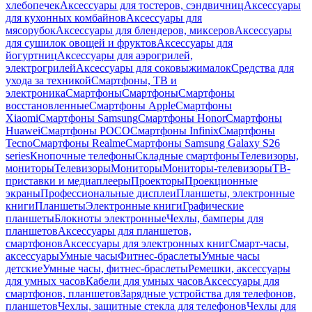
хлебопечек
Аксессуары для тостеров, сэндвичниц
Аксессуары
для кухонных комбайнов
Аксессуары для
мясорубок
Аксессуары для блендеров, миксеров
Аксессуары
для сушилок овощей и фруктов
Аксессуары для
йогуртниц
Аксессуары для аэрогрилей,
электрогрилей
Аксессуары для соковыжималок
Средства для
ухода за техникой
Смартфоны, ТВ и
электроника
Смартфоны
Смартфоны
Смартфоны
восстановленные
Смартфоны Apple
Смартфоны
Xiaomi
Смартфоны Samsung
Смартфоны Honor
Смартфоны
Huawei
Смартфоны POCO
Смартфоны Infinix
Смартфоны
Tecno
Смартфоны Realme
Смартфоны Samsung Galaxy S26
series
Кнопочные телефоны
Складные смартфоны
Телевизоры,
мониторы
Телевизоры
Мониторы
Мониторы-телевизоры
ТВ-
приставки и медиаплееры
Проекторы
Проекционные
экраны
Профессиональные дисплеи
Планшеты, электронные
книги
Планшеты
Электронные книги
Графические
планшеты
Блокноты электронные
Чехлы, бамперы для
планшетов
Аксессуары для планшетов,
смартфонов
Аксессуары для электронных книг
Смарт-часы,
аксессуары
Умные часы
Фитнес-браслеты
Умные часы
детские
Умные часы, фитнес-браслеты
Ремешки, аксессуары
для умных часов
Кабели для умных часов
Аксессуары для
смартфонов, планшетов
Зарядные устройства для телефонов,
планшетов
Чехлы, защитные стекла для телефонов
Чехлы для