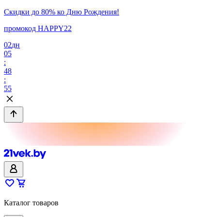
Скидки до 80% ко Дню Рождения!
промокод HAPPY22
02
дн
05
:
48
:
55
Каталог товаров