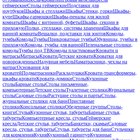
геймерские
Столы геймерские
Подставки для
ноутбуков
Шкафы и стеллажи
Шкафы
Стенки, горки
Шкафы-
купе
Шкафы-гармошки
Шкафы-пеналы для жилой
комнаты
Шкафы с витриной, буфеты
Шкафы, секции в
прихожую
Полки, стеллажи, системы хранения
Шкафы для
ванной комнаты
Вешалки, подставки для зонтов
Комоды,
тумбы
Комоды
Тумбы
Прикроватные тумбы
Обувницы, тумбы в
прихожую
Комоды, тумбы для ванной
Пеленальные столики,
комоды
Тумбы под ТВ
Комоды пластиковые
Кровати и
матрасы
Матрасы
Кровати
Детские кровати
Кроватки для
новорожденных
Надувная мебель
Наматрасники, чехлы на
матрас
Основания для
кроватей
Подматрасники
Раскладушки
Кровати-трансформеры,
шкафы-кровати
Кровати-домики
Столы
Кухонные
столы
Барные столы
Столы письменные,
компьютерные
Детские столы
Туалетные столики
Журнальные
столы
Садовые столы
Растущие столы и парты
Столы,
журнальные столики для бани
Приставные
столики
Консольные столики
Обеденные группы
Столы-
книги
Стулья
Кухонные стулья, табуреты
Барные стулья,
табуреты
Компьютерные кресла, стулья
Геймерские
кресла
Детские стулья, табуреты
Банкетки, скамьи
Садовые
кресла, стулья, табуреты
Стулья, табуреты для бани
Стульчики
для кормления
Кухня
Кухонный гарнитур
Кухонные