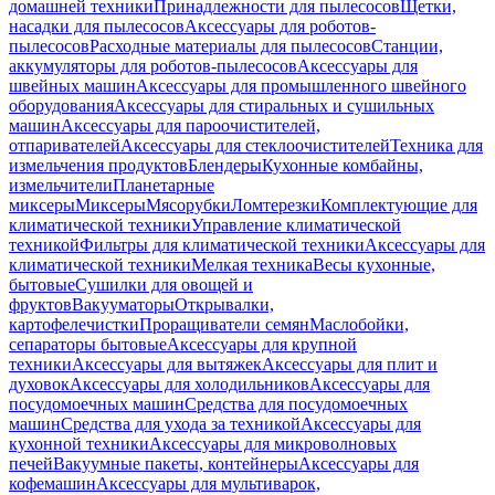
домашней техники
Принадлежности для пылесосов
Щетки,
насадки для пылесосов
Аксессуары для роботов-
пылесосов
Расходные материалы для пылесосов
Станции,
аккумуляторы для роботов-пылесосов
Аксессуары для
швейных машин
Аксессуары для промышленного швейного
оборудования
Аксессуары для стиральных и сушильных
машин
Аксессуары для пароочистителей,
отпаривателей
Аксессуары для стеклоочистителей
Техника для
измельчения продуктов
Блендеры
Кухонные комбайны,
измельчители
Планетарные
миксеры
Миксеры
Мясорубки
Ломтерезки
Комплектующие для
климатической техники
Управление климатической
техникой
Фильтры для климатической техники
Аксессуары для
климатической техники
Мелкая техника
Весы кухонные,
бытовые
Сушилки для овощей и
фруктов
Вакууматоры
Открывалки,
картофелечистки
Проращиватели семян
Маслобойки,
сепараторы бытовые
Аксессуары для крупной
техники
Аксессуары для вытяжек
Аксессуары для плит и
духовок
Аксессуары для холодильников
Аксессуары для
посудомоечных машин
Средства для посудомоечных
машин
Средства для ухода за техникой
Аксессуары для
кухонной техники
Аксессуары для микроволновых
печей
Вакуумные пакеты, контейнеры
Аксессуары для
кофемашин
Аксессуары для мультиварок,