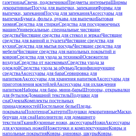
газетницы
Свечи, подсвечники
Предметы интерьера
Ширмы
декоративные
Посуда для выпечки, запекания
Формы для
выпечки, запекания
Посуда для запекания
Аксессуары для
выпечки
Бумага, фольга, рукава для выпечки
Бытовая
химия
Средства для стирки
Средства для посудомоечных
машин
Универсальные, специальные чистящие
средства
Чистящие средства для стекол и зеркал
Чистящие
средства для ванной и туалета
Чистящие средства для
кухни
Средства для мытья посуды
Чистящие средства для
мебели
Чистящие средства для напольных покрытий и
ковров
Средства для ухода за техникой
Освежители
воздуха
Средства от насекомых
Средства ухода за
одеждой
Средства ухода за обувью
Дезинфицирующие
средства
Аксессуары для бара
Сервировка для
напитков
Аксессуары для хранения напитков
Аксессуары для
приготовления коктейлей
Аксессуары для охлаждения
напитков
Наборы для бара, мини-бары
Штопоры, открывалки
для бутылок
Домашний текстиль
Подушки для
сна
Одеяла
Комплекты постельных
принадлежностей
Постельное белье
Пледы,
покрывала
Полотенца
Скатерти
Подушки декоративные
Маски,
беруши для сна
Наполнители для домашнего
текстиля
Ткани
Кухонные ножи, аксессуары
Ножи
Аксессуары
для кухонных ножей
Ножеточки и комплектующие
Ковры и
напольные покрытия
Ковры, циновки, шкуры
Ковры,