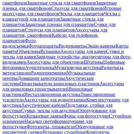
смартфонов
Защитные стекла для смартфонов
Защитные
пленки для смартфонов
Стилусы для смартфонов
Игровые
аксессуары для смартфонов
Чехлы для планшетов
Чехлы с
клавиатурой для планшетов
Защитные стекла для
планшетов
Защитные пленки для планшетов
Сумки для
планшетов
Стилусы для планшетов
Аксессуары для
планшетов, смартфонов
Кабели для телефонов,
планшетов
Фото,
видеосъемка
Фотоаппараты
Видеокамеры
Экшн-камеры
Карты
памяти
Объективы
Вспышки
Аксессуары для камер
Сумки и
чехлы для камер
Зарядные устройства, аккумуляторы для фото,
видеокамер
Аксессуары для объективов
Штативы
Цифровые
фоторамки
Аудиотехника
Мультимедиа акустика
Радиочасы,
метеостанции
Радиоприемники
Музыкальные
центры
Домашние кинотеатры
Акустические
системы
Проигрыватели виниловых пластинок
Аксессуары
для виниловых проигрывателей
Виниловые
пластинки
Инсталляционная акустика
Трансляционные
усилители
Аксессуары для аудиотехники
Комплектующие для
акустики
Акустические кабели
Подставки, стойки для
акустики
Сумки, чехлы для акустики
Оборудование для
фотостудии
Кольцевые лампы
Фоны для фотостудии
Студийное
освещение
Насадки светоформирующие для
фотостудии
Фотозонты, отражатели
Оборудование для
предметной съемки
Вспышки студийные
Комплекты