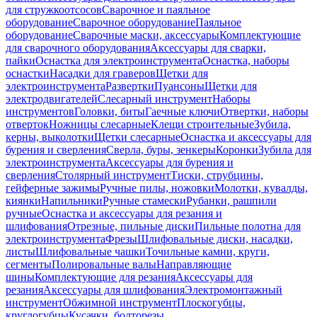
для стружкоотсосов
Сварочное и паяльное
оборудование
Сварочное оборудование
Паяльное
оборудование
Сварочные маски, аксессуары
Комплектующие
для сварочного оборудования
Аксессуары для сварки,
пайки
Оснастка для электроинструмента
Оснастка, наборы
оснастки
Насадки для граверов
Щетки для
электроинструмента
Развертки
Пуансоны
Щетки для
электродвигателей
Слесарный инструмент
Наборы
инструментов
Головки, биты
Гаечные ключи
Отвертки, наборы
отверток
Ножницы слесарные
Клещи строительные
Зубила,
керны, выколотки
Щетки слесарные
Оснастка и аксессуары для
бурения и сверления
Сверла, буры, зенкеры
Коронки
Зубила для
электроинструмента
Аксессуары для бурения и
сверления
Столярный инструмент
Тиски, струбцины,
гейферные зажимы
Ручные пилы, ножовки
Молотки, кувалды,
киянки
Напильники
Ручные стамески
Рубанки, рашпили
ручные
Оснастка и аксессуары для резания и
шлифования
Отрезные, пильные диски
Пильные полотна для
электроинструмента
Фрезы
Шлифовальные диски, насадки,
листы
Шлифовальные чашки
Точильные камни, круги,
сегменты
Полировальные валы
Направляющие
шины
Комплектующие для резания
Аксессуары для
резания
Аксессуары для шлифования
Электромонтажный
инструмент
Обжимной инструмент
Плоскогубцы,
круглогубцы
Кусачки, болторезы,