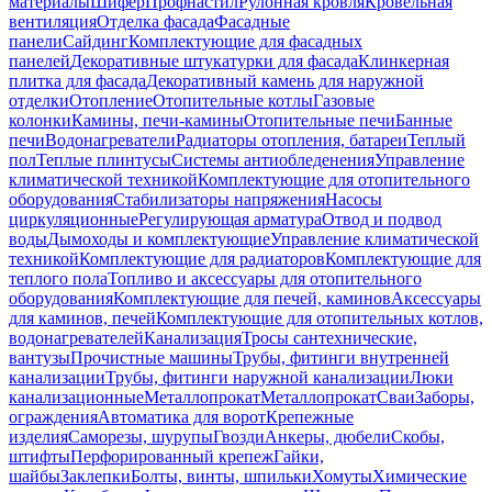
материалы
Шифер
Профнастил
Рулонная кровля
Кровельная
вентиляция
Отделка фасада
Фасадные
панели
Сайдинг
Комплектующие для фасадных
панелей
Декоративные штукатурки для фасада
Клинкерная
плитка для фасада
Декоративный камень для наружной
отделки
Отопление
Отопительные котлы
Газовые
колонки
Камины, печи-камины
Отопительные печи
Банные
печи
Водонагреватели
Радиаторы отопления, батареи
Теплый
пол
Теплые плинтусы
Системы антиобледенения
Управление
климатической техникой
Комплектующие для отопительного
оборудования
Стабилизаторы напряжения
Насосы
циркуляционные
Регулирующая арматура
Отвод и подвод
воды
Дымоходы и комплектующие
Управление климатической
техникой
Комплектующие для радиаторов
Комплектующие для
теплого пола
Топливо и аксессуары для отопительного
оборудования
Комплектующие для печей, каминов
Аксессуары
для каминов, печей
Комплектующие для отопительных котлов,
водонагревателей
Канализация
Тросы сантехнические,
вантузы
Прочистные машины
Трубы, фитинги внутренней
канализации
Трубы, фитинги наружной канализации
Люки
канализационные
Металлопрокат
Металлопрокат
Сваи
Заборы,
ограждения
Автоматика для ворот
Крепежные
изделия
Саморезы, шурупы
Гвозди
Анкеры, дюбели
Скобы,
штифты
Перфорированный крепеж
Гайки,
шайбы
Заклепки
Болты, винты, шпильки
Хомуты
Химические