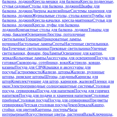
балкона, лоджии
Кресла-мешки для балкона
Кресла подвесные,
стулья садовые
Столы для балкона, лоджии
Шкафы для
балкона, лоджии
Дверцы жалюзийные
Системы хранения для
балкона, лоджии
Журнальные столы, столы-книги
Тумбы для
балкона, лоджии
Кресла-качалки, кресла-маятники
Стулья для
балкона, лоджии
Кресла, пуфы для балкона,
лоджии
Компактные столы для балкона, лоджии
Товары для
дома, бакалея
Освещение
Люстры, потолочные
светильники
Торшеры
Прикроватные лампы,
ночники
Настольные лампы
Споты
Настенные светильники,
бра
Точечные светильники
Трековые светильники
Уличные
светильники, фонари, бра
Лампы
Освещение для картин,
зеркал
Кольцевые лампы
Аксессуары для освещения
Посуда для
готовки
Сковороды, сотейники, воки
Кастрюли, ковши,
казаны
Посуда для СВЧ
Крышки и аксессуары для
посуды
Гастроемкости
Жалюзи, шторы
Жалюзи, рулонные
шторы, римские шторы
Шторы, гардины
Карнизы для
штор
Комплектующие для штор, карнизов, жалюзи
Пленки для
окон
Электроприводные солнцезащитные системы
Столовая
посуда, сервировка
Посуда для напитков
Посуда для горячих
напитков
Посуда для подачи и хранения напитков
Столовые
приборы
Столовая посуда
Посуда для сервировки
Предметы
сервировки
Детская столовая посуда
Декор
Зеркала
Кашпо,
стойки для цветов
Картины, постеры
Часы
интерьерные
Искусственные цветы, растения
Вазы
Ключницы,