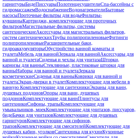
гарнитуры
Биде
Писсуары
Полотенцесушители
Спа-бассейны с
гидромассажем
Водоснабжение
Водонагреватели
Бытовые
насосы
Проточные фильтры для воды
Фильтры-
кувшины
Картриджи, комплектующие для проточных
фильтров
Магистральные фильтры, системы
сантехнические
Аксессуары для магистральных фильтров,
систем сантехнических
Трубы полипропиленовые
Фитинги
полипропиленовые
Расширительные баки,
гидроаккумуляторы
Обустройство ванной комнаты и
туалета
Мебель для ванной
Зеркала для ванной
Аксессуары для
ванной и туалета
Сиденья и чехлы для унитаза
Шторки,
карнизы для ванны
Стеклянные, пластиковые шторки для
ванны
Наборы для ванной и туалета
Зеркала
косметические
Сиденья для ванны
Коврики для ванной и
туалета
Экран-дверки в туалет
Комплектующие для мебели в
ванную
Комплектующие для сантехники
Экраны для ванн,
душевых поддонов
Опоры для ванн, душевых
поддонов
Комплектующие для ванн
Плинтусы для
сантехники
Сифоны, трапы
Комплектующие для
умывальников, моек
Комплектующие для унитазов, писсуаров,
биде
Бачки для унитазов
Комплектующие для душевых
гарнитуров
Комплектующие для сифонов,
трапов
Комплектующие для смесителей
Комплектующие для
душевых кабин, уголков
Сантехника для кухни
Кухонные
мойки
Кухонные мойки со смесителями
Смесители для