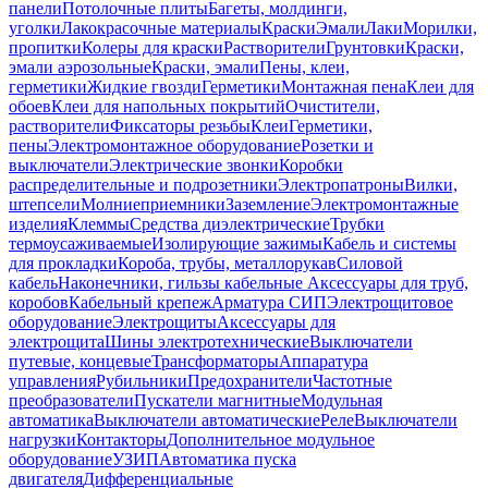
панели
Потолочные плиты
Багеты, молдинги,
уголки
Лакокрасочные материалы
Краски
Эмали
Лаки
Морилки,
пропитки
Колеры для краски
Растворители
Грунтовки
Краски,
эмали аэрозольные
Краски, эмали
Пены, клеи,
герметики
Жидкие гвозди
Герметики
Монтажная пена
Клеи для
обоев
Клеи для напольных покрытий
Очистители,
растворители
Фиксаторы резьбы
Клеи
Герметики,
пены
Электромонтажное оборудование
Розетки и
выключатели
Электрические звонки
Коробки
распределительные и подрозетники
Электропатроны
Вилки,
штепсели
Молниеприемники
Заземление
Электромонтажные
изделия
Клеммы
Средства диэлектрические
Трубки
термоусаживаемые
Изолирующие зажимы
Кабель и системы
для прокладки
Короба, трубы, металлорукав
Силовой
кабель
Наконечники, гильзы кабельные
Аксессуары для труб,
коробов
Кабельный крепеж
Арматура СИП
Электрощитовое
оборудование
Электрощиты
Аксессуары для
электрощита
Шины электротехнические
Выключатели
путевые, концевые
Трансформаторы
Аппаратура
управления
Рубильники
Предохранители
Частотные
преобразователи
Пускатели магнитные
Модульная
автоматика
Выключатели автоматические
Реле
Выключатели
нагрузки
Контакторы
Дополнительное модульное
оборудование
УЗИП
Автоматика пуска
двигателя
Дифференциальные