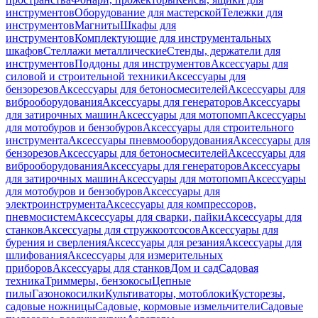
инструментов
Оборудование для мастерской
Тележки для
инструментов
Магниты
Шкафы для
инструментов
Комплектующие для инструментальных
шкафов
Стеллажи металлические
Стенды, держатели для
инструментов
Поддоны для инструментов
Аксессуары для
силовой и строительной техники
Аксессуары для
бензорезов
Аксессуары для бетоносмесителей
Аксессуары для
виброоборудования
Аксессуары для генераторов
Аксессуары
для затирочных машин
Аксессуары для мотопомп
Аксессуары
для мотобуров и бензобуров
Аксессуары для строительного
инструмента
Аксессуары пневмооборудования
Аксессуары для
бензорезов
Аксессуары для бетоносмесителей
Аксессуары для
виброоборудования
Аксессуары для генераторов
Аксессуары
для затирочных машин
Аксессуары для мотопомп
Аксессуары
для мотобуров и бензобуров
Аксессуары для
электроинструмента
Аксессуары для компрессоров,
пневмосистем
Аксессуары для сварки, пайки
Аксессуары для
станков
Аксессуары для стружкоотсосов
Аксессуары для
бурения и сверления
Аксессуары для резания
Аксессуары для
шлифования
Аксессуары для измерительных
приборов
Аксессуары для станков
Дом и сад
Садовая
техника
Триммеры, бензокосы
Цепные
пилы
Газонокосилки
Культиваторы, мотоблоки
Кусторезы,
садовые ножницы
Садовые, кормовые измельчители
Садовые