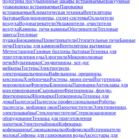
подогрева посуды
Винные шкафы встраиваемые
Вакуумные
упаковщики встраиваемые
Пароварки
встраиваемые
Климатическая техника
Вентиляторы
бытовые
Кондиционеры, сплит-системы
Охладители
воздуха
Водонагреватели
Увлажнители, очистители
воздуха
Камины, печи-камины
Обогреватели
Тепловые
завесы
Тепловые
пушки
Биокамины
Проветриватели
Отопительные печи
Банные
печи
Порталы для каминов
Вентиляторы вытяжные
Метеостанции
Газовые баллоны бытовые
Техника для
приготовления еды
Аэрогрили
Микроволновые
печи
Мультиварки
Сэндвичницы, хот-дог
мейкеры
Тостеры
Электрогрили,
электрошашлычницы
Вафельницы, орешницы,
кексницы
Хлебопечки
Ростеры, мини-печи
Йогуртницы,
мороженицы
Фризеры
Блинницы
Пароварки
Автоклавы для
консервирования
Сыроварни
Фритюрницы, фондю-
фритюрницы
Яйцеварки
Попкорницы
Техника для
дома
Пылесосы
Пылесосы профессиональные
Роботы-
пылесосы, мойщики окон
Пароочистители
Электровеники,
электрошвабры
Стеклоочистители
Стерилизационное
оборудование
Техника для приготовления
напитков
Электрочайники
Кофеварки,
кофемашины
Соковыжималки
Кофемолки
Вспениватели
молока
Сифоны для газирования воды
Аксессуары для