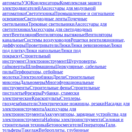
автоматы
УЗО
Конденсаторы
Комплексная защита
электродвигателей
Аксессуары для модульной
автоматики
Светотехника
Промышленное и сигнальное
освещение
Светодиодные ленты
Точечные
светильники
Трековые светильники
Аксессуары для
светотехники
Аксессуары для светодиодных
лент
Вентиляция
Вентиляторы вытяжные
Вентиляторы
канальные
Системы воздуховодов
Решетки вентиляционные,
диффузоры
Проветриватели
Люки
Люки ревизионные
Люки
под плитку
Люки напольные
Люки под
покраску
Строительный
инструмент
Электроинструмент
Шуруповерты,
гайковерты
Шлифмашины
Циркулярные, сабельные
пилы
Перфораторы, отбойные
молотки
Электролобзики
Дрели
Строительные
миксеры
Дальномеры
Многофункциональные
инструменты
Строительные фены
Строительные
пистолеты
Фрезеры
Рубанки, стамески
электрические
Краскопульты
Степлеры,
гвоздезабиватели
Электрические ножницы, резаки
Насадки для
электроинструмента
Аксессуары для
электроинструмента
Аккумуляторы, зарядные устройства для
электроинструмента
Наборы электроинструмента
Силовая и
строительная техника
Бетоносмесители
Генераторы
Тали,
тельферы
Такелаж
Виброплиты, глубинные