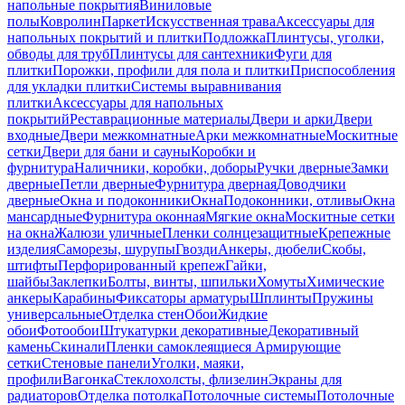
напольные покрытия
Виниловые
полы
Ковролин
Паркет
Искусственная трава
Аксессуары для
напольных покрытий и плитки
Подложка
Плинтусы, уголки,
обводы для труб
Плинтусы для сантехники
Фуги для
плитки
Порожки, профили для пола и плитки
Приспособления
для укладки плитки
Системы выравнивания
плитки
Аксессуары для напольных
покрытий
Реставрационные материалы
Двери и арки
Двери
входные
Двери межкомнатные
Арки межкомнатные
Москитные
сетки
Двери для бани и сауны
Коробки и
фурнитура
Наличники, коробки, доборы
Ручки дверные
Замки
дверные
Петли дверные
Фурнитура дверная
Доводчики
дверные
Окна и подоконники
Окна
Подоконники, отливы
Окна
мансардные
Фурнитура оконная
Мягкие окна
Москитные сетки
на окна
Жалюзи уличные
Пленки солнцезащитные
Крепежные
изделия
Саморезы, шурупы
Гвозди
Анкеры, дюбели
Скобы,
штифты
Перфорированный крепеж
Гайки,
шайбы
Заклепки
Болты, винты, шпильки
Хомуты
Химические
анкеры
Карабины
Фиксаторы арматуры
Шплинты
Пружины
универсальные
Отделка стен
Обои
Жидкие
обои
Фотообои
Штукатурки декоративные
Декоративный
камень
Скинали
Пленки самоклеящиеся
Армирующие
сетки
Стеновые панели
Уголки, маяки,
профили
Вагонка
Стеклохолсты, флизелин
Экраны для
радиаторов
Отделка потолка
Потолочные системы
Потолочные