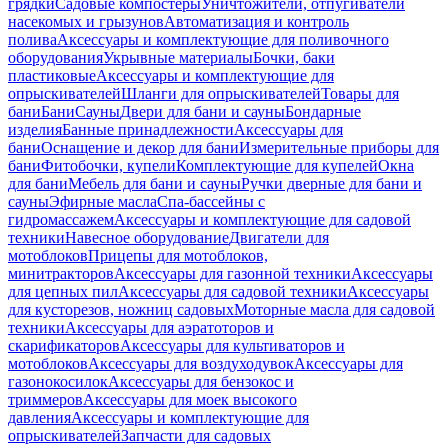
грядки
Садовые компостеры
Уничтожители, отпугиватели
насекомых и грызунов
Автоматизация и контроль
полива
Аксессуары и комплектующие для поливочного
оборудования
Укрывные материалы
Бочки, баки
пластиковые
Аксессуары и комплектующие для
опрыскивателей
Шланги для опрыскивателей
Товары для
бани
Бани
Сауны
Двери для бани и сауны
Бондарные
изделия
Банные принадлежности
Аксессуары для
бани
Оснащение и декор для бани
Измерительные приборы для
бани
Фитобочки, купели
Комплектующие для купелей
Окна
для бани
Мебель для бани и сауны
Ручки дверные для бани и
сауны
Эфирные масла
Спа-бассейны с
гидромассажем
Аксессуары и комплектующие для садовой
техники
Навесное оборудование
Двигатели для
мотоблоков
Прицепы для мотоблоков,
минитракторов
Аксессуары для газонной техники
Аксессуары
для цепных пил
Аксессуары для садовой техники
Аксессуары
для кусторезов, ножниц садовых
Моторные масла для садовой
техники
Аксессуары для аэратоторов и
скарификаторов
Аксессуары для культиваторов и
мотоблоков
Аксессуары для воздуходувок
Аксессуары для
газонокосилок
Аксессуары для бензокос и
триммеров
Аксессуары для моек высокого
давления
Аксессуары и комплектующие для
опрыскивателей
Запчасти для садовых