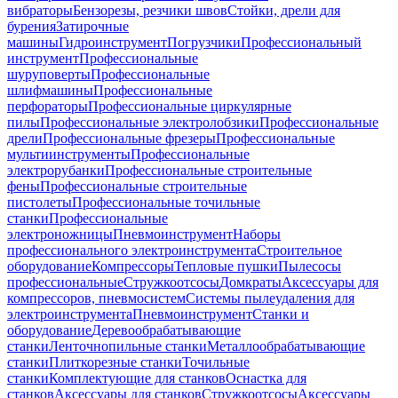
вибраторы
Бензорезы, резчики швов
Стойки, дрели для
бурения
Затирочные
машины
Гидроинструмент
Погрузчики
Профессиональный
инструмент
Профессиональные
шуруповерты
Профессиональные
шлифмашины
Профессиональные
перфораторы
Профессиональные циркулярные
пилы
Профессиональные электролобзики
Профессиональные
дрели
Профессиональные фрезеры
Профессиональные
мультиинструменты
Профессиональные
электрорубанки
Профессиональные строительные
фены
Профессиональные строительные
пистолеты
Профессиональные точильные
станки
Профессиональные
электроножницы
Пневмоинструмент
Наборы
профессионального электроинструмента
Строительное
оборудование
Компрессоры
Тепловые пушки
Пылесосы
профессиональные
Стружкоотсосы
Домкраты
Аксессуары для
компрессоров, пневмосистем
Системы пылеудаления для
электроинструмента
Пневмоинструмент
Станки и
оборудование
Деревообрабатывающие
станки
Ленточнопильные станки
Металлообрабатывающие
станки
Плиткорезные станки
Точильные
станки
Комплектующие для станков
Оснастка для
станков
Аксессуары для станков
Стружкоотсосы
Аксессуары