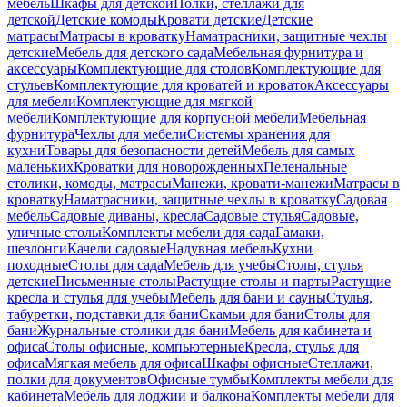
мебель
Шкафы для детской
Полки, стеллажи для
детской
Детские комоды
Кровати детские
Детские
матрасы
Матрасы в кроватку
Наматрасники, защитные чехлы
детские
Мебель для детского сада
Мебельная фурнитура и
аксессуары
Комплектующие для столов
Комплектующие для
стульев
Комплектующие для кроватей и кроваток
Аксессуары
для мебели
Комплектующие для мягкой
мебели
Комплектующие для корпусной мебели
Мебельная
фурнитура
Чехлы для мебели
Системы хранения для
кухни
Товары для безопасности детей
Мебель для самых
маленьких
Кроватки для новорожденных
Пеленальные
столики, комоды, матрасы
Манежи, кровати-манежи
Матрасы в
кроватку
Наматрасники, защитные чехлы в кроватку
Садовая
мебель
Садовые диваны, кресла
Садовые стулья
Садовые,
уличные столы
Комплекты мебели для сада
Гамаки,
шезлонги
Качели садовые
Надувная мебель
Кухни
походные
Столы для сада
Мебель для учебы
Столы, стулья
детские
Письменные столы
Растущие столы и парты
Растущие
кресла и стулья для учебы
Мебель для бани и сауны
Стулья,
табуретки, подставки для бани
Скамьи для бани
Столы для
бани
Журнальные столики для бани
Мебель для кабинета и
офиса
Столы офисные, компьютерные
Кресла, стулья для
офиса
Мягкая мебель для офиса
Шкафы офисные
Стеллажи,
полки для документов
Офисные тумбы
Комплекты мебели для
кабинета
Мебель для лоджии и балкона
Комплекты мебели для