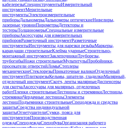
кабелерезы
Специнструменты
Измерительный
инструмент
Мерительные
инструменты
Электроизмерительные
приборы
Дальномеры
Дальномеры оптические
Нивелиры,
лазерные уровни
Пирометры
Детекторы и
тестеры
Толщиномеры
Специальные измерительные
приборы
Аксессуары для измерительных
приборов
Разметочный инструмент
Разметочные
инструменты
Инструменты для нарезки резьбы
Маркеры,
карандаши строительные
Клейма ударные
Строительно-
монтажный инструмент
Заклепочники
Труборезы,
трубогибы
Ножи строительные
Мультитулы
Пробойники,
просекатели отверстий
Ломы
Степлеры
механические
Стеклорезы
Прикаточные валики
Отделочный
инструмент
Плиткорезы
Кельмы, шпатели, гладилки
Малярный,
отделочный инструмент
Скотч, ленты малярные
Диспенсеры
для скотча
Аксессуары для малярных, отделочных
работ
Пленки строительные
Лестницы и стремянки
Лестницы,
стремянки
Чердачные лестницы
Элементы
лестниц
Подъемники строительные
Спецодежда и средства
защиты
Средства индивидуальной
защиты
Огнетушители
Сумки, пояса для
инструментов
Производственная
одежда
Спецодежда
Спецобувь
Организация рабочего
пространства
Фонари, прожекторы
Кейсы, ящики для