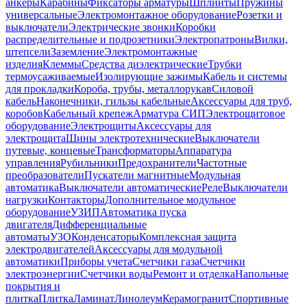
анкеры
Карабины
Фиксаторы арматуры
Шплинты
Пружины
универсальные
Электромонтажное оборудование
Розетки и
выключатели
Электрические звонки
Коробки
распределительные и подрозетники
Электропатроны
Вилки,
штепсели
Заземление
Электромонтажные
изделия
Клеммы
Средства диэлектрические
Трубки
термоусаживаемые
Изолирующие зажимы
Кабель и системы
для прокладки
Короба, трубы, металлорукав
Силовой
кабель
Наконечники, гильзы кабельные
Аксессуары для труб,
коробов
Кабельный крепеж
Арматура СИП
Электрощитовое
оборудование
Электрощиты
Аксессуары для
электрощита
Шины электротехнические
Выключатели
путевые, концевые
Трансформаторы
Аппаратура
управления
Рубильники
Предохранители
Частотные
преобразователи
Пускатели магнитные
Модульная
автоматика
Выключатели автоматические
Реле
Выключатели
нагрузки
Контакторы
Дополнительное модульное
оборудование
УЗИП
Автоматика пуска
двигателя
Дифференциальные
автоматы
УЗО
Конденсаторы
Комплексная защита
электродвигателей
Аксессуары для модульной
автоматики
Приборы учета
Счетчики газа
Счетчики
электроэнергии
Счетчики воды
Ремонт и отделка
Напольные
покрытия и
плитка
Плитка
Ламинат
Линолеум
Керамогранит
Спортивные