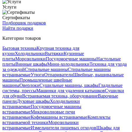
Услуги
Сертификаты
Подборщик подарков
Найти подарки
Категории товаров
Бытовая техника
Крупная техника для
кухни
Холодильники
Вытяжки
Кухонные
плиты
Морозильники
Посудомоечные машины
Настольные
плиты
Винные шкафы
Мини-холодильники
Техника для ухода
за одеждой
Стиральные машины
Стиральные машины
встраиваемые
Утюги
Отпариватели
Швейные, вышивальные
машины
Промышленные швейные
машины
Оверлоки
Сушильные машины, шкафы
Гладильные
системы, прессы
Машинки для удаления катышков
Сушилки
для обуви
Встраиваемая техника, оборудование
Варочные
панели
Духовые шкафы
Холодильники
встраиваемые
Посудомоечные машины
встраиваемые
Микроволновые печи
встраиваемые
Кофемашины встраиваемые
Комплекты
встраиваемой техники
Морозильники
встраиваемые
Измельчители пищевых отходов
Шкафы для