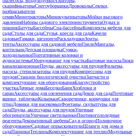
пылесосы, воздуходувки
Аэраторы,
скарификаторы
Снегоуборщики
Дровоколы
Сеялки,
разбрасыватели
семян
Минитракторы
Миникультиваторы
Мойки высокого
давления
Наборы садового электроинструмента
Отдых и
пикник
Батуты
Бассейны
Спа-бассейны
Комплекты мебели для
сада
Столы для сада
Стулья, кресла для сада
Качели
садовые
Гамаки, шезлонги
Раскладушки
Зонты,
тенты
Аксессуары для садовой мебели
Грили
Мангалы,
коптильни
Детская площадка
Сумки-
холодильники
Портативные колонки и
аудиосистемы
Оборудование для участка
Бытовые насосы
Люки
канализационные
Пруды, аксессуары для прудов
Фильтры,
насосы, стерилизаторы для прудов
Компрессоры для
прудов
Станции биологической очистки
Запчасти и
комплектующие для оборудования
Благоустройство
участка
Дачные дома
Беседки
Бани
Хозблоки и
сараи
Аксессуары для озеленения сада
Декор для сада
Почтовые
ящики, таблички
Козырьки
Скворечники, кормушки для
птиц
Домики для насекомых
Фонтаны, скульптуры для
сада
Пруды, аксессуары для прудов
Уличные
обогреватели
Уличные светильники
Противогололедные
реагенты
Декоративный щебень
Сад и огород
Поливочное
оборудование
Садовые опрыскиватели
Шланги для дома и
сада
Парники
Теплицы
Комплектующие для теплиц
Модульные