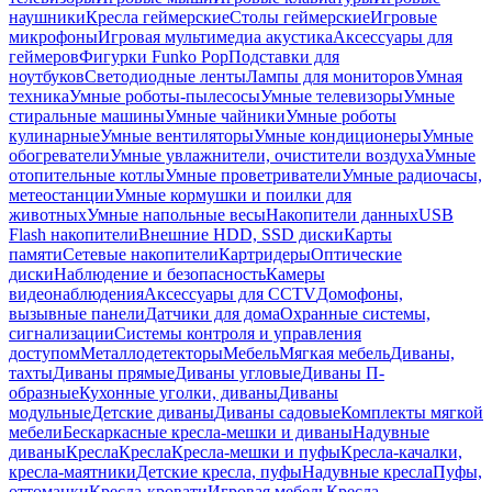
наушники
Кресла геймерские
Столы геймерские
Игровые
микрофоны
Игровая мультимедиа акустика
Аксессуары для
геймеров
Фигурки Funko Pop
Подставки для
ноутбуков
Светодиодные ленты
Лампы для мониторов
Умная
техника
Умные роботы-пылесосы
Умные телевизоры
Умные
стиральные машины
Умные чайники
Умные роботы
кулинарные
Умные вентиляторы
Умные кондиционеры
Умные
обогреватели
Умные увлажнители, очистители воздуха
Умные
отопительные котлы
Умные проветриватели
Умные радиочасы,
метеостанции
Умные кормушки и поилки для
животных
Умные напольные весы
Накопители данных
USB
Flash накопители
Внешние HDD, SSD диски
Карты
памяти
Сетевые накопители
Картридеры
Оптические
диски
Наблюдение и безопасность
Камеры
видеонаблюдения
Аксессуары для CCTV
Домофоны,
вызывные панели
Датчики для дома
Охранные системы,
сигнализации
Системы контроля и управления
доступом
Металлодетекторы
Мебель
Мягкая мебель
Диваны,
тахты
Диваны прямые
Диваны угловые
Диваны П-
образные
Кухонные уголки, диваны
Диваны
модульные
Детские диваны
Диваны садовые
Комплекты мягкой
мебели
Бескаркасные кресла-мешки и диваны
Надувные
диваны
Кресла
Кресла
Кресла-мешки и пуфы
Кресла-качалки,
кресла-маятники
Детские кресла, пуфы
Надувные кресла
Пуфы,
оттоманки
Кресла-кровати
Игровая мебель
Кресла