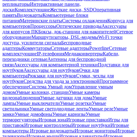
репликаторы
Интерактивные панели,
доски
Комплектующие
Жесткие диски, SSD
Оперативная
память
Видеокарты
Компьютерные блоки
питания
Материнские платы
Системы охлаждения
Корпуса для
компьютеров
Процессоры
Оптические приводы
Аксессуары
для корпусов ПК
Боксы, док-станции для накопителей
Сетевое
оборудование
Маршрутизаторы, DSL-модемы
Wi-Fi точки
доступа, усилители сигнала
Беспроводные
адаптеры
Коммутаторы
Сетевые адаптеры
Powerline
Сетевые
комплектующие
IP-телефония
Медиаконвертеры
Кабели,
переходники сетевые
Антенны для беспроводной
связи
Аксессуары для компьютерной техники
Подставки для
ноутбуков
Аксессуары для ноутбуков
Очки для
компьютера
Рюкзаки для ноутбуков
Сумки, чехлы для
ноутбуков
Средства для ухода за электроникой
Программное
обеспечение
Система Умный дом
Управление умным
домом
Умные колонки, станции
Умные камеры
видеонаблюдения
Умные датчики для дома
Умные
лампы
Умные выключатели
Умные розетки
Умные
светильники
Умные светодиодные ленты
Умные реле
Умные
замки
Умные домофоны
Умные карнизы
Умные
терморегуляторы
Игровая зона
Игровые приставки
Игры для
приставок
Игровые контроллеры
Игровые ноутбуки
Игровые
компьютеры
Игровые видеокарты
Игровые мониторы
Игровые
телевизоры
Игровые мыши
Игровые клавиатуры
Игровые