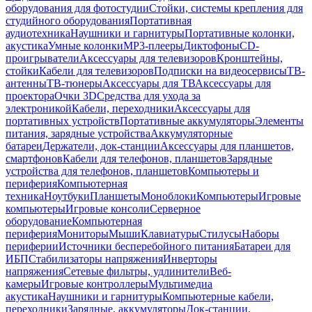
оборудования для фотостудии
Стойки, системы крепления для
студийного оборудования
Портативная
аудиотехника
Наушники и гарнитуры
Портативные колонки,
акустика
Умные колонки
MP3-плееры
Диктофоны
CD-
проигрыватели
Аксессуары для телевизоров
Кронштейны,
стойки
Кабели для телевизоров
Подписки на видеосервисы
ТВ-
антенны
ТВ-тюнеры
Аксессуары для ТВ
Аксессуары для
проектора
Очки 3D
Средства для ухода за
электроникой
Кабели, переходники
Аксессуары для
портативных устройств
Портативные аккумуляторы
Элементы
питания, зарядные устройства
Аккумуляторные
батареи
Держатели, док-станции
Аксессуары для планшетов,
смартфонов
Кабели для телефонов, планшетов
Зарядные
устройства для телефонов, планшетов
Компьютеры и
периферия
Компьютерная
техника
Ноутбуки
Планшеты
Моноблоки
Компьютеры
Игровые
компьютеры
Игровые консоли
Серверное
оборудование
Компьютерная
периферия
Мониторы
Мыши
Клавиатуры
Стилусы
Наборы
периферии
Источники бесперебойного питания
Батареи для
ИБП
Стабилизаторы напряжения
Инверторы
напряжения
Сетевые фильтры, удлинители
Веб-
камеры
Игровые контроллеры
Мультимедиа
акустика
Наушники и гарнитуры
Компьютерные кабели,
переходники
Зарядные, аккумуляторы
Док-станции,