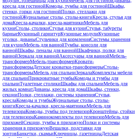
модули
Столешницы для кухни
Мебель для гостиной
Диваны,
кресла для гостиной
Комоды, тумбы для гостиной
Шкафы,
стенки, горки для гостиной
Полки, стеллажи для
гостиной
Журнальные столы, столы-книги
Кресла, стулья для
дома
Кресла-качалки, кресла-маятники
Мебель для
кухни
Столы, столики
Стулья для кухни
Стулья, табуреты
барные
Кухонный гарнитур
Кухонные модули
Кухонные
уголки, диваны
Стульчики для кормления
Системы хранения
для кухни
Мебель для ванной
Тумбы, консоли для
ванной
Шкафы, пеналы для ванной
Шкафчики, полки для
ванной
Зеркала для ванной
Аксессуары для ванной
Мебель-
трансформер
Мебель-трансформер
Кровати-
трансформеры
Детские кроватки-трансформеры
Столы-
трансформеры
Мебель для спальни
Зеркала
Комплекты мебели
для спальни
Прикроватные тумбы
Комоды и тумбы для
спальни
Туалетные столики
Шкафы для спальни
Мебель для
жилых комнат
Диваны, кресла для дома
Шкафы, стенки,
секции
Полки, стеллажи, системы хранения
Стулья,
кресла
Комоды и тумбы
Журнальные столы, столы-
книги
Кресла-качалки, кресла-маятники
Мебель для
телевизора
Комоды, тумбы под телевизор
Кронштейны, стойки
для телевизора
Каминокомплекты под телевизор
Мебель для
прихожей
Секции, тумбы в прихожую
Полки и системы
хранения в прихожую
Вешалки, подставки для
зонтов
Банкетки, скамьи
Ключницы, газетницы
Детская