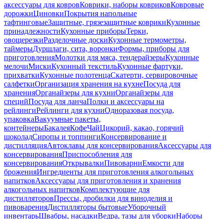
аксессуары для ковров
Коврики, наборы ковриков
Ковровые
дорожки
Циновки
Покрытия напольные
тафтинговые
Защитные, грязезащитные коврики
Кухонные
принадлежности
Кухонные приборы
Терки,
овощерезки
Разделочные доски
Кухонные термометры,
таймеры
Дуршлаги, сита, воронки
Формы, приборы для
приготовления
Молотки для мяса, тендерайзеры
Кухонные
мелочи
Миски
Кухонный текстиль
Кухонные фартуки,
прихватки
Кухонные полотенца
Скатерти, сервировочные
салфетки
Организация хранения на кухне
Посуда для
хранения
Органайзеры для кухни
Органайзеры для
специй
Посуда для ланча
Полки и аксессуары на
рейлинги
Рейлинги для кухни
Одноразовая посуда,
упаковка
Вакуумные пакеты,
контейнеры
Бакалея
Кофе
Чай
Цикорий, какао, горячий
шоколад
Сиропы и топпинги
Консервирование и
дистилляция
Автоклавы для консервирования
Аксессуары для
консервирования
Приспособления для
консервирования
Открывалки
Пивоварни
Емкости для
брожения
Ингредиенты для приготовления алкогольных
напитков
Аксессуары для приготовления и хранения
алкогольных напитков
Комплектующие для
дистилляторов
Прессы, дробилки для виноделия и
пивоварения
Дистилляторы бытовые
Уборочный
инвентарь
Швабры, насадки
Ведра, тазы для уборки
Наборы