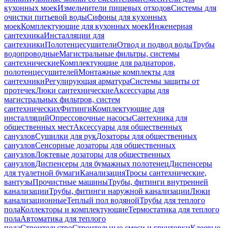
кухонных моек
Измельчители пищевых отходов
Системы для
очистки питьевой воды
Сифоны для кухонных
моек
Комплектующие для кухонных моек
Инженерная
сантехника
Инсталляции для
сантехники
Полотенцесушители
Отвод и подвод воды
Трубы
водопроводные
Магистральные фильтры, системы
сантехнические
Комплектующие для радиаторов,
полотенцесушителей
Монтажные комплекты для
сантехники
Регулирующая арматура
Системы защиты от
протечек
Люки сантехнические
Аксессуары для
магистральных фильтров, систем
сантехнических
Фитинги
Комплектующие для
инсталляций
Опрессовочные насосы
Сантехника для
общественных мест
Аксессуары для общественных
санузлов
Сушилки для рук
Дозаторы для общественных
санузлов
Сенсорные дозаторы для общественных
санузлов
Локтевые дозаторы для общественных
санузлов
Диспенсеры для бумажных полотенец
Диспенсеры
для туалетной бумаги
Канализация
Тросы сантехнические,
вантузы
Прочистные машины
Трубы, фитинги внутренней
канализации
Трубы, фитинги наружной канализации
Люки
канализационные
Теплый пол водяной
Трубы для теплого
пола
Коллекторы и комплектующие
Термостатика для теплого
пола
Автоматика для теплого
пола
Строительство
Строительные смеси и грунтовки
Клеевые