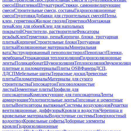
смеси
Шпатлевки
Штукатурки
Стяжки, самонивелирующие
смеси
Строительные смеси, составы
Гидроизоляционные
смеси
Грунтовки
Добавки для строительных смесей
Пены,
клеи, герметики
Жидкие гвозди
Герметики
Монтажная
пена
Клеи для обоев
Клеи для напольных
покрытий
Очистители, растворители
Фиксаторы
резьбы
Клеи
Герметики, пены
Кирпичи, блоки, тротуарная
плитка
Кирпичи
Строительные блоки
Тротуарная
плитка
Изоляционные материалы
Минеральная
вата
Экструдированный пенополистирол
Пенопласт
Пленки,
мембраны
Отражающая теплоизоляция
Гидроизоляционные
ленты
Поликарбонат
Шумоизоляция
Теплоизоляция
Звукоизоляц
плитные и пиломатериалы
Плиты OSB
Фанера
ДСП,
ЛДСП
Мебельные щиты
Террасные доски
Древесные
плиты
Пиломатериалы
Материалы для сухого
строительства
Гипсокартон
Гипсоволокнистые
листы
Цементные плиты
Профили для
гипсокартона
Комплектующие для гипсокартона
Ленты
армирующие
Уплотнительные ленты
Гипсовые и цементные
плиты
Вентиляторы вытяжные
Системы воздуховодов
Решетки
вентиляционные, диффузоры
Кровля и водосток
Черепица и
кровельные материалы
Водосточные системы
Поверхностный
водоотвод
Кровельные софиты
Доборные элементы
кровли
Гидроизоляционные