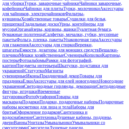
для уборки
Турки, заварочные чайники
Чайники заварочные,
кофейники
Чайники для плиты
Турки, молочники
Аксессуары
для чайников, электрочайников
Фильтры-
кувшины
Хозяйственные товары
Сушилки для белья,
прищепки
Гладильные доски
Урны, контейнеры для
мусора
Органайзеры, корзины, ящики
Туалетная бумага,
бумажные полотенца
Салфетки, мочалки, губки, мусорные
пакеты
Фольга, пленка, пакеты
Упаковочная тара
Аксессуары
для глажения
Аксессуары для стирки
Веревки,
шпагаты
Емкости, дозаторы для моющих средств
Вешалки-
плечики
Мешки хозяйственные
Сувениры
Копилки
Картины,
постеры
Фотоальбомы
Рамки для фотографий,
картин
Предметы интерьера
Шкатулки, подставки для
украшений
Статуэтки
Магниты
сувенирные
Иконы
Праздничный декор
Товары для
праздника
Елки
Аксессуары для елей новогодних
Новогодние
украшения
Светодиодные гирлянды, декорации
Светодиодные
фигуры, игрушки
Временные
татуировки
Фотобутафория
Товары для
маскарада
Подарки
Подарки, подарочные наборы
Подарочные
наборы косметики для лица и тела
Наборы для
бритья
Оформление подарков
Сантехника и
водоснабжение
Сантехника
Душевые кабины, поддоны,
двери
Ванны
Унитазы
Умывальники
Умывальники со
смесителями
Смесители
Душевые панели,