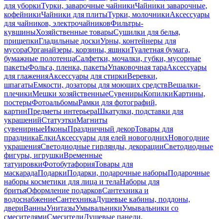
для уборки
Турки, заварочные чайники
Чайники заварочные,
кофейники
Чайники для плиты
Турки, молочники
Аксессуары
для чайников, электрочайников
Фильтры-
кувшины
Хозяйственные товары
Сушилки для белья,
прищепки
Гладильные доски
Урны, контейнеры для
мусора
Органайзеры, корзины, ящики
Туалетная бумага,
бумажные полотенца
Салфетки, мочалки, губки, мусорные
пакеты
Фольга, пленка, пакеты
Упаковочная тара
Аксессуары
для глажения
Аксессуары для стирки
Веревки,
шпагаты
Емкости, дозаторы для моющих средств
Вешалки-
плечики
Мешки хозяйственные
Сувениры
Копилки
Картины,
постеры
Фотоальбомы
Рамки для фотографий,
картин
Предметы интерьера
Шкатулки, подставки для
украшений
Статуэтки
Магниты
сувенирные
Иконы
Праздничный декор
Товары для
праздника
Елки
Аксессуары для елей новогодних
Новогодние
украшения
Светодиодные гирлянды, декорации
Светодиодные
фигуры, игрушки
Временные
татуировки
Фотобутафория
Товары для
маскарада
Подарки
Подарки, подарочные наборы
Подарочные
наборы косметики для лица и тела
Наборы для
бритья
Оформление подарков
Сантехника и
водоснабжение
Сантехника
Душевые кабины, поддоны,
двери
Ванны
Унитазы
Умывальники
Умывальники со
смесителями
Смесители
Душевые панели,