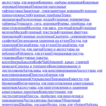
аксессуары для ковров
Коврики, наборы ковриков
Ковровые
дорожки
Циновки
Покрытия напольные
тафтинговые
Защитные, грязезащитные коврики
Кухонные
принадлежности
Кухонные приборы
Терки,
овощерезки
Разделочные доски
Кухонные термометры,
таймеры
Дуршлаги, сита, воронки
Формы, приборы для
приготовления
Молотки для мяса, тендерайзеры
Кухонные
мелочи
Миски
Кухонный текстиль
Кухонные фартуки,
прихватки
Кухонные полотенца
Скатерти, сервировочные
салфетки
Организация хранения на кухне
Посуда для
хранения
Органайзеры для кухни
Органайзеры для
специй
Посуда для ланча
Полки и аксессуары на
рейлинги
Рейлинги для кухни
Одноразовая посуда,
упаковка
Вакуумные пакеты,
контейнеры
Бакалея
Кофе
Чай
Цикорий, какао, горячий
шоколад
Сиропы и топпинги
Консервирование и
дистилляция
Автоклавы для консервирования
Аксессуары для
консервирования
Приспособления для
консервирования
Открывалки
Пивоварни
Емкости для
брожения
Ингредиенты для приготовления алкогольных
напитков
Аксессуары для приготовления и хранения
алкогольных напитков
Комплектующие для
дистилляторов
Прессы, дробилки для виноделия и
пивоварения
Дистилляторы бытовые
Уборочный
инвентарь
Швабры, насадки
Ведра, тазы для уборки
Наборы