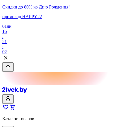
Скидки до 80% ко Дню Рождения!
промокод HAPPY22
01
дн
16
:
21
:
02
Каталог товаров