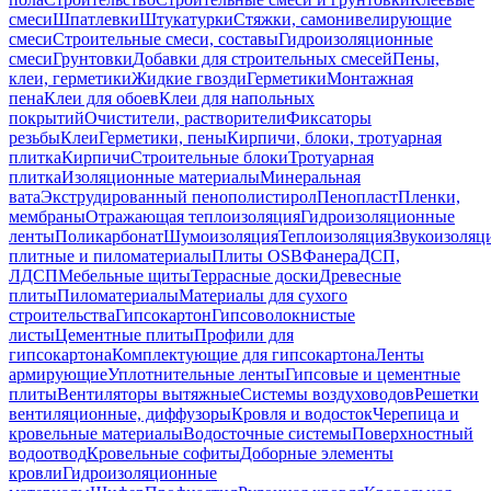
смеси
Шпатлевки
Штукатурки
Стяжки, самонивелирующие
смеси
Строительные смеси, составы
Гидроизоляционные
смеси
Грунтовки
Добавки для строительных смесей
Пены,
клеи, герметики
Жидкие гвозди
Герметики
Монтажная
пена
Клеи для обоев
Клеи для напольных
покрытий
Очистители, растворители
Фиксаторы
резьбы
Клеи
Герметики, пены
Кирпичи, блоки, тротуарная
плитка
Кирпичи
Строительные блоки
Тротуарная
плитка
Изоляционные материалы
Минеральная
вата
Экструдированный пенополистирол
Пенопласт
Пленки,
мембраны
Отражающая теплоизоляция
Гидроизоляционные
ленты
Поликарбонат
Шумоизоляция
Теплоизоляция
Звукоизоляц
плитные и пиломатериалы
Плиты OSB
Фанера
ДСП,
ЛДСП
Мебельные щиты
Террасные доски
Древесные
плиты
Пиломатериалы
Материалы для сухого
строительства
Гипсокартон
Гипсоволокнистые
листы
Цементные плиты
Профили для
гипсокартона
Комплектующие для гипсокартона
Ленты
армирующие
Уплотнительные ленты
Гипсовые и цементные
плиты
Вентиляторы вытяжные
Системы воздуховодов
Решетки
вентиляционные, диффузоры
Кровля и водосток
Черепица и
кровельные материалы
Водосточные системы
Поверхностный
водоотвод
Кровельные софиты
Доборные элементы
кровли
Гидроизоляционные