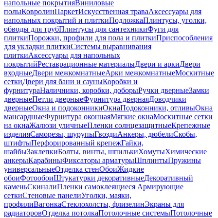
напольные покрытия
Виниловые
полы
Ковролин
Паркет
Искусственная трава
Аксессуары для
напольных покрытий и плитки
Подложка
Плинтусы, уголки,
обводы для труб
Плинтусы для сантехники
Фуги для
плитки
Порожки, профили для пола и плитки
Приспособления
для укладки плитки
Системы выравнивания
плитки
Аксессуары для напольных
покрытий
Реставрационные материалы
Двери и арки
Двери
входные
Двери межкомнатные
Арки межкомнатные
Москитные
сетки
Двери для бани и сауны
Коробки и
фурнитура
Наличники, коробки, доборы
Ручки дверные
Замки
дверные
Петли дверные
Фурнитура дверная
Доводчики
дверные
Окна и подоконники
Окна
Подоконники, отливы
Окна
мансардные
Фурнитура оконная
Мягкие окна
Москитные сетки
на окна
Жалюзи уличные
Пленки солнцезащитные
Крепежные
изделия
Саморезы, шурупы
Гвозди
Анкеры, дюбели
Скобы,
штифты
Перфорированный крепеж
Гайки,
шайбы
Заклепки
Болты, винты, шпильки
Хомуты
Химические
анкеры
Карабины
Фиксаторы арматуры
Шплинты
Пружины
универсальные
Отделка стен
Обои
Жидкие
обои
Фотообои
Штукатурки декоративные
Декоративный
камень
Скинали
Пленки самоклеящиеся
Армирующие
сетки
Стеновые панели
Уголки, маяки,
профили
Вагонка
Стеклохолсты, флизелин
Экраны для
радиаторов
Отделка потолка
Потолочные системы
Потолочные