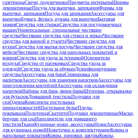
газетницы
Свечи, подсвечники
Предметы интерьера
Ширмы
декоративные
Посуда для выпечки, запекания
Формы для
выпечки, запекания
Посуда для запекания
Аксессуары для
выпечки
Бумага, фольга, рукава для выпечки
Бытовая
химия
Средства для стирки
Средства для посудомоечных
машин
Универсальные, специальные чистящие
средства
Чистящие средства для стекол и зеркал
Чистящие
средства для ванной и туалета
Чистящие средства для
кухни
Средства для мытья посуды
Чистящие средства для
мебели
Чистящие средства для напольных покрытий и
ковров
Средства для ухода за техникой
Освежители
воздуха
Средства от насекомых
Средства ухода за
одеждой
Средства ухода за обувью
Дезинфицирующие
средства
Аксессуары для бара
Сервировка для
напитков
Аксессуары для хранения напитков
Аксессуары для
приготовления коктейлей
Аксессуары для охлаждения
напитков
Наборы для бара, мини-бары
Штопоры, открывалки
для бутылок
Домашний текстиль
Подушки для
сна
Одеяла
Комплекты постельных
принадлежностей
Постельное белье
Пледы,
покрывала
Полотенца
Скатерти
Подушки декоративные
Маски,
беруши для сна
Наполнители для домашнего
текстиля
Ткани
Кухонные ножи, аксессуары
Ножи
Аксессуары
для кухонных ножей
Ножеточки и комплектующие
Ковры и
напольные покрытия
Ковры, циновки, шкуры
Ковры,