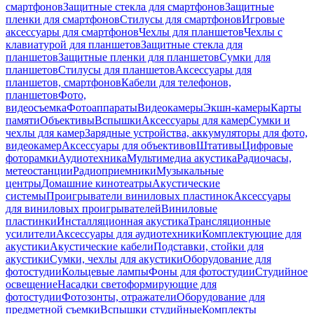
смартфонов
Защитные стекла для смартфонов
Защитные
пленки для смартфонов
Стилусы для смартфонов
Игровые
аксессуары для смартфонов
Чехлы для планшетов
Чехлы с
клавиатурой для планшетов
Защитные стекла для
планшетов
Защитные пленки для планшетов
Сумки для
планшетов
Стилусы для планшетов
Аксессуары для
планшетов, смартфонов
Кабели для телефонов,
планшетов
Фото,
видеосъемка
Фотоаппараты
Видеокамеры
Экшн-камеры
Карты
памяти
Объективы
Вспышки
Аксессуары для камер
Сумки и
чехлы для камер
Зарядные устройства, аккумуляторы для фото,
видеокамер
Аксессуары для объективов
Штативы
Цифровые
фоторамки
Аудиотехника
Мультимедиа акустика
Радиочасы,
метеостанции
Радиоприемники
Музыкальные
центры
Домашние кинотеатры
Акустические
системы
Проигрыватели виниловых пластинок
Аксессуары
для виниловых проигрывателей
Виниловые
пластинки
Инсталляционная акустика
Трансляционные
усилители
Аксессуары для аудиотехники
Комплектующие для
акустики
Акустические кабели
Подставки, стойки для
акустики
Сумки, чехлы для акустики
Оборудование для
фотостудии
Кольцевые лампы
Фоны для фотостудии
Студийное
освещение
Насадки светоформирующие для
фотостудии
Фотозонты, отражатели
Оборудование для
предметной съемки
Вспышки студийные
Комплекты