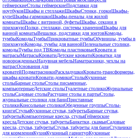
геймерские
Столы геймерские
Подставки для
ноутбуков
Шкафы и стеллажи
Шкафы
Стенки, горки
Шкафы-
купе
Шкафы-гармошки
Шкафы-пеналы для жилой
комнаты
Шкафы с витриной, буфеты
Шкафы, секции в
прихожую
Полки, стеллажи, системы хранения
Шкафы для
ванной комнаты
Вешалки, подставки для зонтов
Комоды,
тумбы
Комоды
Тумбы
Прикроватные тумбы
Обувницы, тумбы в
прихожую
Комоды, тумбы для ванной
Пеленальные столики,
комоды
Тумбы под ТВ
Комоды пластиковые
Кровати и
матрасы
Матрасы
Кровати
Детские кровати
Кроватки для
новорожденных
Надувная мебель
Наматрасники, чехлы на
матрас
Основания для
кроватей
Подматрасники
Раскладушки
Кровати-трансформеры,
шкафы-кровати
Кровати-домики
Столы
Кухонные
столы
Барные столы
Столы письменные,
компьютерные
Детские столы
Туалетные столики
Журнальные
столы
Садовые столы
Растущие столы и парты
Столы,
журнальные столики для бани
Приставные
столики
Консольные столики
Обеденные группы
Столы-
книги
Стулья
Кухонные стулья, табуреты
Барные стулья,
табуреты
Компьютерные кресла, стулья
Геймерские
кресла
Детские стулья, табуреты
Банкетки, скамьи
Садовые
кресла, стулья, табуреты
Стулья, табуреты для бани
Стульчики
для кормления
Кухня
Кухонный гарнитур
Кухонные