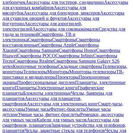
хлебопечек
Аксессуары для тостеров, сэндвичниц
Аксессуары
для кухонных комбайнов
Аксессуары для
мясорубок
Аксессуары для блендеров, миксеров
Аксессуары
для сушилок овощей и фруктов
Аксессуары для
йогуртниц
Аксессуары для аэрогрилей,
электрогрилей
Аксессуары для соковыжималок
Средства для
ухода за техникой
Смартфоны, ТВ и
электроника
Смартфоны
Смартфоны
Смартфоны
восстановленные
Смартфоны Apple
Смартфоны
Xiaomi
Смартфоны Samsung
Смартфоны Honor
Смартфоны
Huawei
Смартфоны POCO
Смартфоны Infinix
Смартфоны
Tecno
Смартфоны Realme
Смартфоны Samsung Galaxy S26
series
Кнопочные телефоны
Складные смартфоны
Телевизоры,
мониторы
Телевизоры
Мониторы
Мониторы-телевизоры
ТВ-
приставки и медиаплееры
Проекторы
Проекционные
экраны
Профессиональные дисплеи
Планшеты, электронные
книги
Планшеты
Электронные книги
Графические
планшеты
Блокноты электронные
Чехлы, бамперы для
планшетов
Аксессуары для планшетов,
смартфонов
Аксессуары для электронных книг
Смарт-часы,
аксессуары
Умные часы
Фитнес-браслеты
Умные часы
детские
Умные часы, фитнес-браслеты
Ремешки, аксессуары
для умных часов
Кабели для умных часов
Аксессуары для
смартфонов, планшетов
Зарядные устройства для телефонов,
планшетов
Чехлы, защитные стекла для телефонов
Чехлы для