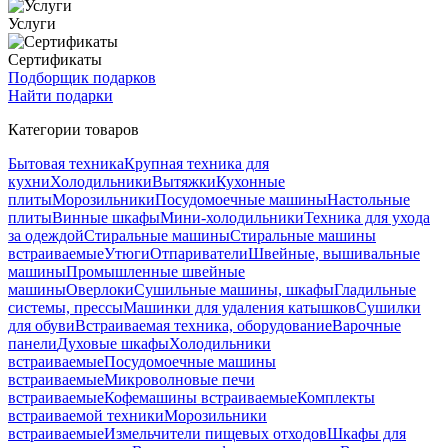
Услуги
Сертификаты
Подборщик подарков
Найти подарки
Категории товаров
Бытовая техника
Крупная техника для
кухни
Холодильники
Вытяжки
Кухонные
плиты
Морозильники
Посудомоечные машины
Настольные
плиты
Винные шкафы
Мини-холодильники
Техника для ухода
за одеждой
Стиральные машины
Стиральные машины
встраиваемые
Утюги
Отпариватели
Швейные, вышивальные
машины
Промышленные швейные
машины
Оверлоки
Сушильные машины, шкафы
Гладильные
системы, прессы
Машинки для удаления катышков
Сушилки
для обуви
Встраиваемая техника, оборудование
Варочные
панели
Духовые шкафы
Холодильники
встраиваемые
Посудомоечные машины
встраиваемые
Микроволновые печи
встраиваемые
Кофемашины встраиваемые
Комплекты
встраиваемой техники
Морозильники
встраиваемые
Измельчители пищевых отходов
Шкафы для