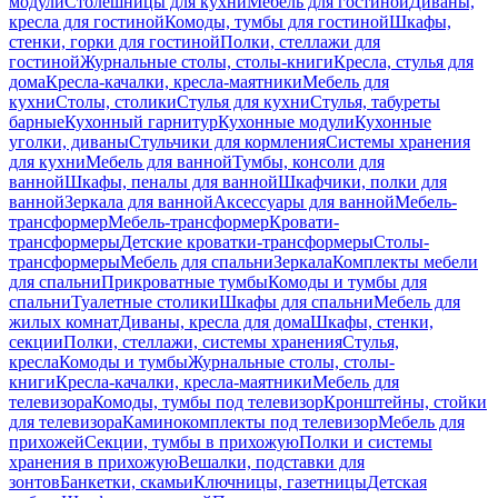
модули
Столешницы для кухни
Мебель для гостиной
Диваны,
кресла для гостиной
Комоды, тумбы для гостиной
Шкафы,
стенки, горки для гостиной
Полки, стеллажи для
гостиной
Журнальные столы, столы-книги
Кресла, стулья для
дома
Кресла-качалки, кресла-маятники
Мебель для
кухни
Столы, столики
Стулья для кухни
Стулья, табуреты
барные
Кухонный гарнитур
Кухонные модули
Кухонные
уголки, диваны
Стульчики для кормления
Системы хранения
для кухни
Мебель для ванной
Тумбы, консоли для
ванной
Шкафы, пеналы для ванной
Шкафчики, полки для
ванной
Зеркала для ванной
Аксессуары для ванной
Мебель-
трансформер
Мебель-трансформер
Кровати-
трансформеры
Детские кроватки-трансформеры
Столы-
трансформеры
Мебель для спальни
Зеркала
Комплекты мебели
для спальни
Прикроватные тумбы
Комоды и тумбы для
спальни
Туалетные столики
Шкафы для спальни
Мебель для
жилых комнат
Диваны, кресла для дома
Шкафы, стенки,
секции
Полки, стеллажи, системы хранения
Стулья,
кресла
Комоды и тумбы
Журнальные столы, столы-
книги
Кресла-качалки, кресла-маятники
Мебель для
телевизора
Комоды, тумбы под телевизор
Кронштейны, стойки
для телевизора
Каминокомплекты под телевизор
Мебель для
прихожей
Секции, тумбы в прихожую
Полки и системы
хранения в прихожую
Вешалки, подставки для
зонтов
Банкетки, скамьи
Ключницы, газетницы
Детская