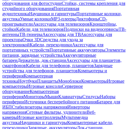
оборудования для фотостудии
Стойки, системы крепления для
студийного оборудования
Портативная
аудиотехника
Наушники и гарнитуры
Портативные колонки,
акустика
Умные колонки
MP3-плееры
Диктофоны
CD-
проигрыватели
Аксессуары для телевизоров
Кронштейны,
стойки
Кабели для телевизоров
Подписки на видеосервисы
ТВ-
антенны
ТВ-тюнеры
Аксессуары для ТВ
Аксессуары для
проектора
Очки 3D
Средства для ухода за
электроникой
Кабели, переходники
Аксессуары для
портативных устройств
Портативные аккумуляторы
Элементы
питания, зарядные устройства
Аккумуляторные
батареи
Держатели, док-станции
Аксессуары для планшетов,
смартфонов
Кабели для телефонов, планшетов
Зарядные
устройства для телефонов, планшетов
Компьютеры и
периферия
Компьютерная
техника
Ноутбуки
Планшеты
Моноблоки
Компьютеры
Игровые
компьютеры
Игровые консоли
Серверное
оборудование
Компьютерная
периферия
Мониторы
Мыши
Клавиатуры
Стилусы
Наборы
периферии
Источники бесперебойного питания
Батареи для
ИБП
Стабилизаторы напряжения
Инверторы
напряжения
Сетевые фильтры, удлинители
Веб-
камеры
Игровые контроллеры
Мультимедиа
акустика
Наушники и гарнитуры
Компьютерные кабели,
переходники
Зарядные, аккумуляторы
Док-станции,