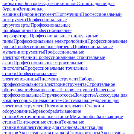
вибраторы
Бензорезы, резчики швов
Стойки, дрели для
бурения
Затирочные
машины
Гидроинструмент
Погрузчики
Профессиональный
инструмент
Профессиональные
шуруповерты
Профессиональные
шлифмашины
Профессиональные
перфораторы
Профессиональные циркулярные
пилы
Профессиональные электролобзики
Профессиональные
дрели
Профессиональные фрезеры
Профессиональные
мультиинструменты
Профессиональные
электрорубанки
Профессиональные строительные
фены
Профессиональные строительные
пистолеты
Профессиональные точильные
станки
Профессиональные
электроножницы
Пневмоинструмент
Наборы
профессионального электроинструмента
Строительное
оборудование
Компрессоры
Тепловые пушки
Пылесосы
профессиональные
Стружкоотсосы
Домкраты
Аксессуары для
компрессоров, пневмосистем
Системы пылеудаления для
электроинструмента
Пневмоинструмент
Станки и
оборудование
Деревообрабатывающие
станки
Ленточнопильные станки
Металлообрабатывающие
станки
Плиткорезные станки
Точильные
станки
Комплектующие для станков
Оснастка для
станков
Аксессуары для станков
Стружкоотсосы
Аксессуары