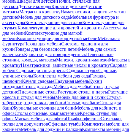
мебель
Шкафы для детской
Полки, стеллажи для
детской
Детские комоды
Кровати детские
Детские
матрасы
Матрасы в кроватку
Наматрасники, защитные чехлы
детские
Мебель для детского сада
Мебельная фурнитура и
аксессуары
Комплектующие для столов
Комплектующие для
стульев
Комплектующие для кроватей и кроваток
Аксессуары
для мебели
Комплектующие для мягкой
мебели
Комплектующие для корпусной мебели
Мебельная
фурнитура
Чехлы для мебели
Системы хранения для
кухни
Товары для безопасности детей
Мебель для самых
маленьких
Кроватки для новорожденных
Пеленальные
столики, комоды, матрасы
Манежи, кровати-манежи
Матрасы в
кроватку
Наматрасники, защитные чехлы в кроватку
Садовая
мебель
Садовые диваны, кресла
Садовые стулья
Садовые,
уличные столы
Комплекты мебели для сада
Гамаки,
шезлонги
Качели садовые
Надувная мебель
Кухни
походные
Столы для сада
Мебель для учебы
Столы, стулья
детские
Письменные столы
Растущие столы и парты
Растущие
кресла и стулья для учебы
Мебель для бани и сауны
Стулья,
табуретки, подставки для бани
Скамьи для бани
Столы для
бани
Журнальные столики для бани
Мебель для кабинета и
офиса
Столы офисные, компьютерные
Кресла, стулья для
офиса
Мягкая мебель для офиса
Шкафы офисные
Стеллажи,
полки для документов
Офисные тумбы
Комплекты мебели для
кабинета
Мебель для лоджии и балкона
Комплекты мебели для