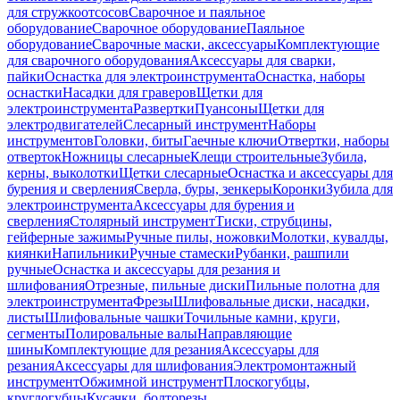
для стружкоотсосов
Сварочное и паяльное
оборудование
Сварочное оборудование
Паяльное
оборудование
Сварочные маски, аксессуары
Комплектующие
для сварочного оборудования
Аксессуары для сварки,
пайки
Оснастка для электроинструмента
Оснастка, наборы
оснастки
Насадки для граверов
Щетки для
электроинструмента
Развертки
Пуансоны
Щетки для
электродвигателей
Слесарный инструмент
Наборы
инструментов
Головки, биты
Гаечные ключи
Отвертки, наборы
отверток
Ножницы слесарные
Клещи строительные
Зубила,
керны, выколотки
Щетки слесарные
Оснастка и аксессуары для
бурения и сверления
Сверла, буры, зенкеры
Коронки
Зубила для
электроинструмента
Аксессуары для бурения и
сверления
Столярный инструмент
Тиски, струбцины,
гейферные зажимы
Ручные пилы, ножовки
Молотки, кувалды,
киянки
Напильники
Ручные стамески
Рубанки, рашпили
ручные
Оснастка и аксессуары для резания и
шлифования
Отрезные, пильные диски
Пильные полотна для
электроинструмента
Фрезы
Шлифовальные диски, насадки,
листы
Шлифовальные чашки
Точильные камни, круги,
сегменты
Полировальные валы
Направляющие
шины
Комплектующие для резания
Аксессуары для
резания
Аксессуары для шлифования
Электромонтажный
инструмент
Обжимной инструмент
Плоскогубцы,
круглогубцы
Кусачки, болторезы,