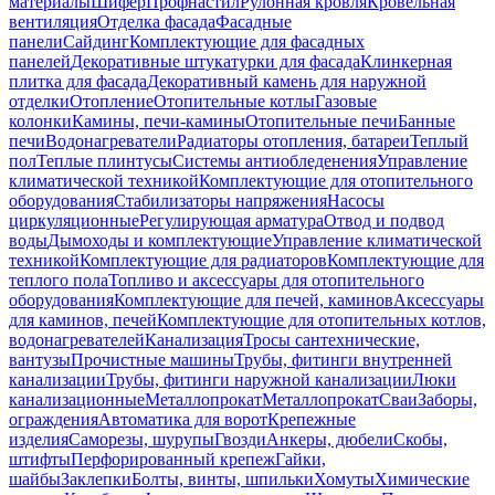
материалы
Шифер
Профнастил
Рулонная кровля
Кровельная
вентиляция
Отделка фасада
Фасадные
панели
Сайдинг
Комплектующие для фасадных
панелей
Декоративные штукатурки для фасада
Клинкерная
плитка для фасада
Декоративный камень для наружной
отделки
Отопление
Отопительные котлы
Газовые
колонки
Камины, печи-камины
Отопительные печи
Банные
печи
Водонагреватели
Радиаторы отопления, батареи
Теплый
пол
Теплые плинтусы
Системы антиобледенения
Управление
климатической техникой
Комплектующие для отопительного
оборудования
Стабилизаторы напряжения
Насосы
циркуляционные
Регулирующая арматура
Отвод и подвод
воды
Дымоходы и комплектующие
Управление климатической
техникой
Комплектующие для радиаторов
Комплектующие для
теплого пола
Топливо и аксессуары для отопительного
оборудования
Комплектующие для печей, каминов
Аксессуары
для каминов, печей
Комплектующие для отопительных котлов,
водонагревателей
Канализация
Тросы сантехнические,
вантузы
Прочистные машины
Трубы, фитинги внутренней
канализации
Трубы, фитинги наружной канализации
Люки
канализационные
Металлопрокат
Металлопрокат
Сваи
Заборы,
ограждения
Автоматика для ворот
Крепежные
изделия
Саморезы, шурупы
Гвозди
Анкеры, дюбели
Скобы,
штифты
Перфорированный крепеж
Гайки,
шайбы
Заклепки
Болты, винты, шпильки
Хомуты
Химические