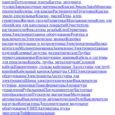
панели
Потолочные плиты
Багеты, молдинги,
уголки
Лакокрасочные материалы
Краски
Эмали
Лаки
Морилки,
пропитки
Колеры для краски
Растворители
Грунтовки
Краски,
эмали аэрозольные
Краски, эмали
Пены, клеи,
герметики
Жидкие гвозди
Герметики
Монтажная пена
Клеи для
обоев
Клеи для напольных покрытий
Очистители,
растворители
Фиксаторы резьбы
Клеи
Герметики,
пены
Электромонтажное оборудование
Розетки и
выключатели
Электрические звонки
Коробки
распределительные и подрозетники
Электропатроны
Вилки,
штепсели
Молниеприемники
Заземление
Электромонтажные
изделия
Клеммы
Средства диэлектрические
Трубки
термоусаживаемые
Изолирующие зажимы
Кабель и системы
для прокладки
Короба, трубы, металлорукав
Силовой
кабель
Наконечники, гильзы кабельные
Аксессуары для труб,
коробов
Кабельный крепеж
Арматура СИП
Электрощитовое
оборудование
Электрощиты
Аксессуары для
электрощита
Шины электротехнические
Выключатели
путевые, концевые
Трансформаторы
Аппаратура
управления
Рубильники
Предохранители
Частотные
преобразователи
Пускатели магнитные
Модульная
автоматика
Выключатели автоматические
Реле
Выключатели
нагрузки
Контакторы
Дополнительное модульное
оборудование
УЗИП
Автоматика пуска
двигателя
Дифференциальные