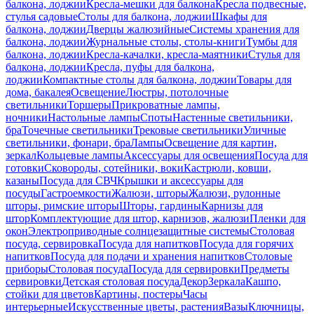
балкона, лоджии
Кресла-мешки для балкона
Кресла подвесные,
стулья садовые
Столы для балкона, лоджии
Шкафы для
балкона, лоджии
Дверцы жалюзийные
Системы хранения для
балкона, лоджии
Журнальные столы, столы-книги
Тумбы для
балкона, лоджии
Кресла-качалки, кресла-маятники
Стулья для
балкона, лоджии
Кресла, пуфы для балкона,
лоджии
Компактные столы для балкона, лоджии
Товары для
дома, бакалея
Освещение
Люстры, потолочные
светильники
Торшеры
Прикроватные лампы,
ночники
Настольные лампы
Споты
Настенные светильники,
бра
Точечные светильники
Трековые светильники
Уличные
светильники, фонари, бра
Лампы
Освещение для картин,
зеркал
Кольцевые лампы
Аксессуары для освещения
Посуда для
готовки
Сковороды, сотейники, воки
Кастрюли, ковши,
казаны
Посуда для СВЧ
Крышки и аксессуары для
посуды
Гастроемкости
Жалюзи, шторы
Жалюзи, рулонные
шторы, римские шторы
Шторы, гардины
Карнизы для
штор
Комплектующие для штор, карнизов, жалюзи
Пленки для
окон
Электроприводные солнцезащитные системы
Столовая
посуда, сервировка
Посуда для напитков
Посуда для горячих
напитков
Посуда для подачи и хранения напитков
Столовые
приборы
Столовая посуда
Посуда для сервировки
Предметы
сервировки
Детская столовая посуда
Декор
Зеркала
Кашпо,
стойки для цветов
Картины, постеры
Часы
интерьерные
Искусственные цветы, растения
Вазы
Ключницы,