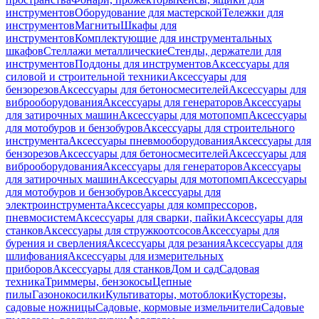
инструментов
Оборудование для мастерской
Тележки для
инструментов
Магниты
Шкафы для
инструментов
Комплектующие для инструментальных
шкафов
Стеллажи металлические
Стенды, держатели для
инструментов
Поддоны для инструментов
Аксессуары для
силовой и строительной техники
Аксессуары для
бензорезов
Аксессуары для бетоносмесителей
Аксессуары для
виброоборудования
Аксессуары для генераторов
Аксессуары
для затирочных машин
Аксессуары для мотопомп
Аксессуары
для мотобуров и бензобуров
Аксессуары для строительного
инструмента
Аксессуары пневмооборудования
Аксессуары для
бензорезов
Аксессуары для бетоносмесителей
Аксессуары для
виброоборудования
Аксессуары для генераторов
Аксессуары
для затирочных машин
Аксессуары для мотопомп
Аксессуары
для мотобуров и бензобуров
Аксессуары для
электроинструмента
Аксессуары для компрессоров,
пневмосистем
Аксессуары для сварки, пайки
Аксессуары для
станков
Аксессуары для стружкоотсосов
Аксессуары для
бурения и сверления
Аксессуары для резания
Аксессуары для
шлифования
Аксессуары для измерительных
приборов
Аксессуары для станков
Дом и сад
Садовая
техника
Триммеры, бензокосы
Цепные
пилы
Газонокосилки
Культиваторы, мотоблоки
Кусторезы,
садовые ножницы
Садовые, кормовые измельчители
Садовые