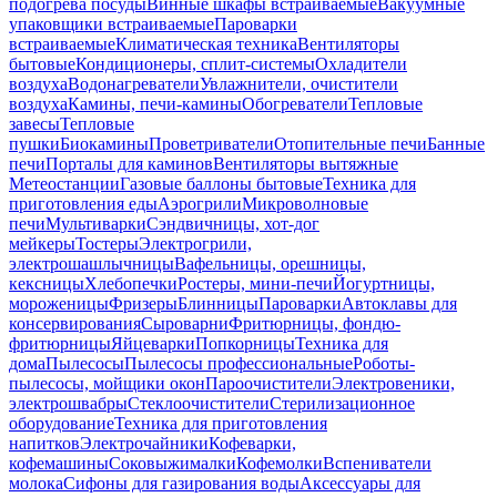
подогрева посуды
Винные шкафы встраиваемые
Вакуумные
упаковщики встраиваемые
Пароварки
встраиваемые
Климатическая техника
Вентиляторы
бытовые
Кондиционеры, сплит-системы
Охладители
воздуха
Водонагреватели
Увлажнители, очистители
воздуха
Камины, печи-камины
Обогреватели
Тепловые
завесы
Тепловые
пушки
Биокамины
Проветриватели
Отопительные печи
Банные
печи
Порталы для каминов
Вентиляторы вытяжные
Метеостанции
Газовые баллоны бытовые
Техника для
приготовления еды
Аэрогрили
Микроволновые
печи
Мультиварки
Сэндвичницы, хот-дог
мейкеры
Тостеры
Электрогрили,
электрошашлычницы
Вафельницы, орешницы,
кексницы
Хлебопечки
Ростеры, мини-печи
Йогуртницы,
мороженицы
Фризеры
Блинницы
Пароварки
Автоклавы для
консервирования
Сыроварни
Фритюрницы, фондю-
фритюрницы
Яйцеварки
Попкорницы
Техника для
дома
Пылесосы
Пылесосы профессиональные
Роботы-
пылесосы, мойщики окон
Пароочистители
Электровеники,
электрошвабры
Стеклоочистители
Стерилизационное
оборудование
Техника для приготовления
напитков
Электрочайники
Кофеварки,
кофемашины
Соковыжималки
Кофемолки
Вспениватели
молока
Сифоны для газирования воды
Аксессуары для