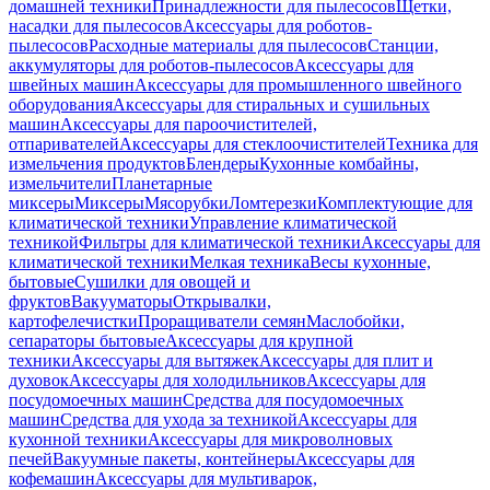
домашней техники
Принадлежности для пылесосов
Щетки,
насадки для пылесосов
Аксессуары для роботов-
пылесосов
Расходные материалы для пылесосов
Станции,
аккумуляторы для роботов-пылесосов
Аксессуары для
швейных машин
Аксессуары для промышленного швейного
оборудования
Аксессуары для стиральных и сушильных
машин
Аксессуары для пароочистителей,
отпаривателей
Аксессуары для стеклоочистителей
Техника для
измельчения продуктов
Блендеры
Кухонные комбайны,
измельчители
Планетарные
миксеры
Миксеры
Мясорубки
Ломтерезки
Комплектующие для
климатической техники
Управление климатической
техникой
Фильтры для климатической техники
Аксессуары для
климатической техники
Мелкая техника
Весы кухонные,
бытовые
Сушилки для овощей и
фруктов
Вакууматоры
Открывалки,
картофелечистки
Проращиватели семян
Маслобойки,
сепараторы бытовые
Аксессуары для крупной
техники
Аксессуары для вытяжек
Аксессуары для плит и
духовок
Аксессуары для холодильников
Аксессуары для
посудомоечных машин
Средства для посудомоечных
машин
Средства для ухода за техникой
Аксессуары для
кухонной техники
Аксессуары для микроволновых
печей
Вакуумные пакеты, контейнеры
Аксессуары для
кофемашин
Аксессуары для мультиварок,