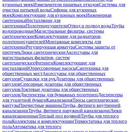
кухонных моек
Измельчители пищевых отходов
Системы для
очистки питьевой воды
Сифоны для кухонных
моек
Комплектующие для кухонных моек
Инженерная
сантехника
Инсталляции для
сантехники
Полотенцесушители
Отвод и подвод воды
Трубы
водопроводные
Магистральные фильтры, системы
сантехнические
Комплектующие для радиаторов,
полотенцесушителей
Монтажные комплекты для
сантехники
Регулирующая арматура
Системы защиты от
протечек
Люки сантехнические
Аксессуары для
магистральных фильтров, систем
сантехнических
Фитинги
Комплектующие для
инсталляций
Опрессовочные насосы
Сантехника для
общественных мест
Аксессуары для общественных
санузлов
Сушилки для рук
Дозаторы для общественных
санузлов
Сенсорные дозаторы для общественных
санузлов
Локтевые дозаторы для общественных
санузлов
Диспенсеры для бумажных полотенец
Диспенсеры
для туалетной бумаги
Канализация
Тросы сантехнические,
вантузы
Прочистные машины
Трубы, фитинги внутренней
канализации
Трубы, фитинги наружной канализации
Люки
канализационные
Теплый пол водяной
Трубы для теплого
пола
Коллекторы и комплектующие
Термостатика для теплого
пола
Автоматика для теплого
пола
Строительство
Строительные смеси и грунтовки
Клеевые