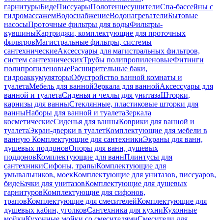
гарнитуры
Биде
Писсуары
Полотенцесушители
Спа-бассейны с
гидромассажем
Водоснабжение
Водонагреватели
Бытовые
насосы
Проточные фильтры для воды
Фильтры-
кувшины
Картриджи, комплектующие для проточных
фильтров
Магистральные фильтры, системы
сантехнические
Аксессуары для магистральных фильтров,
систем сантехнических
Трубы полипропиленовые
Фитинги
полипропиленовые
Расширительные баки,
гидроаккумуляторы
Обустройство ванной комнаты и
туалета
Мебель для ванной
Зеркала для ванной
Аксессуары для
ванной и туалета
Сиденья и чехлы для унитаза
Шторки,
карнизы для ванны
Стеклянные, пластиковые шторки для
ванны
Наборы для ванной и туалета
Зеркала
косметические
Сиденья для ванны
Коврики для ванной и
туалета
Экран-дверки в туалет
Комплектующие для мебели в
ванную
Комплектующие для сантехники
Экраны для ванн,
душевых поддонов
Опоры для ванн, душевых
поддонов
Комплектующие для ванн
Плинтусы для
сантехники
Сифоны, трапы
Комплектующие для
умывальников, моек
Комплектующие для унитазов, писсуаров,
биде
Бачки для унитазов
Комплектующие для душевых
гарнитуров
Комплектующие для сифонов,
трапов
Комплектующие для смесителей
Комплектующие для
душевых кабин, уголков
Сантехника для кухни
Кухонные
мойки
Кухонные мойки со смесителями
Смесители для