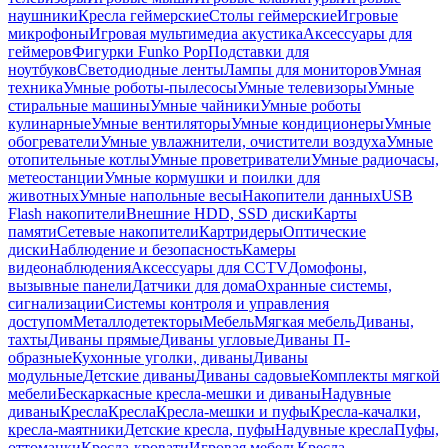
наушники
Кресла геймерские
Столы геймерские
Игровые
микрофоны
Игровая мультимедиа акустика
Аксессуары для
геймеров
Фигурки Funko Pop
Подставки для
ноутбуков
Светодиодные ленты
Лампы для мониторов
Умная
техника
Умные роботы-пылесосы
Умные телевизоры
Умные
стиральные машины
Умные чайники
Умные роботы
кулинарные
Умные вентиляторы
Умные кондиционеры
Умные
обогреватели
Умные увлажнители, очистители воздуха
Умные
отопительные котлы
Умные проветриватели
Умные радиочасы,
метеостанции
Умные кормушки и поилки для
животных
Умные напольные весы
Накопители данных
USB
Flash накопители
Внешние HDD, SSD диски
Карты
памяти
Сетевые накопители
Картридеры
Оптические
диски
Наблюдение и безопасность
Камеры
видеонаблюдения
Аксессуары для CCTV
Домофоны,
вызывные панели
Датчики для дома
Охранные системы,
сигнализации
Системы контроля и управления
доступом
Металлодетекторы
Мебель
Мягкая мебель
Диваны,
тахты
Диваны прямые
Диваны угловые
Диваны П-
образные
Кухонные уголки, диваны
Диваны
модульные
Детские диваны
Диваны садовые
Комплекты мягкой
мебели
Бескаркасные кресла-мешки и диваны
Надувные
диваны
Кресла
Кресла
Кресла-мешки и пуфы
Кресла-качалки,
кресла-маятники
Детские кресла, пуфы
Надувные кресла
Пуфы,
оттоманки
Кресла-кровати
Игровая мебель
Кресла