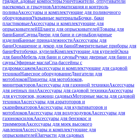
грядки
Садовые компостеры
Уничтожители, отпугиватели
насекомых и грызунов
Автоматизация и контроль
полива
Аксессуары и комплектующие для поливочного
оборудования
Укрывные материалы
Бочки, баки
пластиковые
Аксессуары и комплектующие для
опрыскивателей
Шланги для опрыскивателей
Товары для
бани
Бани
Сауны
Двери для бани и сауны
Бондарные
изделия
Банные принадлежности
Аксессуары для
бани
Оснащение и декор для бани
Измерительные приборы для
бани
Фитобочки, купели
Комплектующие для купелей
Окна
для бани
Мебель для бани и сауны
Ручки дверные для бани и
сауны
Эфирные масла
Спа-бассейны с
гидромассажем
Аксессуары и комплектующие для садовой
техники
Навесное оборудование
Двигатели для
мотоблоков
Прицепы для мотоблоков,
минитракторов
Аксессуары для газонной техники
Аксессуары
для цепных пил
Аксессуары для садовой техники
Аксессуары
для кусторезов, ножниц садовых
Моторные масла для садовой
техники
Аксессуары для аэратоторов и
скарификаторов
Аксессуары для культиваторов и
мотоблоков
Аксессуары для воздуходувок
Аксессуары для
газонокосилок
Аксессуары для бензокос и
триммеров
Аксессуары для моек высокого
давления
Аксессуары и комплектующие для
опрыскивателей
Запчасти для садовых