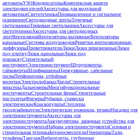
автоматы
УЗО
Конденсаторы
Комплексная защита
электродвигателей
Аксессуары для модульной
автоматики
Светотехника
Промышленное и сигнальное
освещение
Светодиодные ленты
Точечные
светильники
Трековые светильники
Аксессуары для
светотехники
Аксессуары для светодиодных
лент
Вентиляция
Вентиляторы вытяжные
Вентиляторы
канальные
Системы воздуховодов
Решетки вентиляционные,
диффузоры
Проветриватели
Люки
Люки ревизионные
Люки
под плитку
Люки напольные
Люки под
покраску
Строительный
инструмент
Электроинструмент
Шуруповерты,
гайковерты
Шлифмашины
Циркулярные, сабельные
пилы
Перфораторы, отбойные
молотки
Электролобзики
Дрели
Строительные
миксеры
Дальномеры
Многофункциональные
инструменты
Строительные фены
Строительные
пистолеты
Фрезеры
Рубанки, стамески
электрические
Краскопульты
Степлеры,
гвоздезабиватели
Электрические ножницы, резаки
Насадки для
электроинструмента
Аксессуары для
электроинструмента
Аккумуляторы, зарядные устройства для
электроинструмента
Наборы электроинструмента
Силовая и
строительная техника
Бетоносмесители
Генераторы
Тали,
тельферы
Такелаж
Виброплиты, глубинные