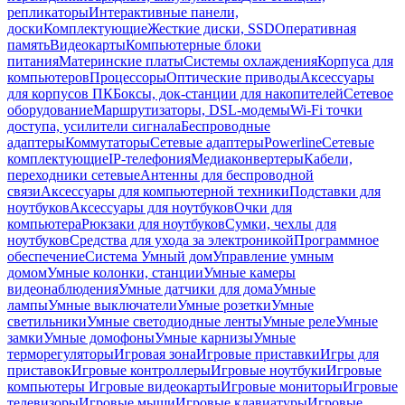
репликаторы
Интерактивные панели,
доски
Комплектующие
Жесткие диски, SSD
Оперативная
память
Видеокарты
Компьютерные блоки
питания
Материнские платы
Системы охлаждения
Корпуса для
компьютеров
Процессоры
Оптические приводы
Аксессуары
для корпусов ПК
Боксы, док-станции для накопителей
Сетевое
оборудование
Маршрутизаторы, DSL-модемы
Wi-Fi точки
доступа, усилители сигнала
Беспроводные
адаптеры
Коммутаторы
Сетевые адаптеры
Powerline
Сетевые
комплектующие
IP-телефония
Медиаконвертеры
Кабели,
переходники сетевые
Антенны для беспроводной
связи
Аксессуары для компьютерной техники
Подставки для
ноутбуков
Аксессуары для ноутбуков
Очки для
компьютера
Рюкзаки для ноутбуков
Сумки, чехлы для
ноутбуков
Средства для ухода за электроникой
Программное
обеспечение
Система Умный дом
Управление умным
домом
Умные колонки, станции
Умные камеры
видеонаблюдения
Умные датчики для дома
Умные
лампы
Умные выключатели
Умные розетки
Умные
светильники
Умные светодиодные ленты
Умные реле
Умные
замки
Умные домофоны
Умные карнизы
Умные
терморегуляторы
Игровая зона
Игровые приставки
Игры для
приставок
Игровые контроллеры
Игровые ноутбуки
Игровые
компьютеры
Игровые видеокарты
Игровые мониторы
Игровые
телевизоры
Игровые мыши
Игровые клавиатуры
Игровые