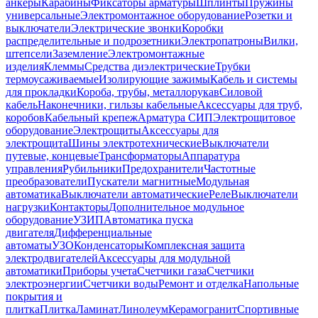
анкеры
Карабины
Фиксаторы арматуры
Шплинты
Пружины
универсальные
Электромонтажное оборудование
Розетки и
выключатели
Электрические звонки
Коробки
распределительные и подрозетники
Электропатроны
Вилки,
штепсели
Заземление
Электромонтажные
изделия
Клеммы
Средства диэлектрические
Трубки
термоусаживаемые
Изолирующие зажимы
Кабель и системы
для прокладки
Короба, трубы, металлорукав
Силовой
кабель
Наконечники, гильзы кабельные
Аксессуары для труб,
коробов
Кабельный крепеж
Арматура СИП
Электрощитовое
оборудование
Электрощиты
Аксессуары для
электрощита
Шины электротехнические
Выключатели
путевые, концевые
Трансформаторы
Аппаратура
управления
Рубильники
Предохранители
Частотные
преобразователи
Пускатели магнитные
Модульная
автоматика
Выключатели автоматические
Реле
Выключатели
нагрузки
Контакторы
Дополнительное модульное
оборудование
УЗИП
Автоматика пуска
двигателя
Дифференциальные
автоматы
УЗО
Конденсаторы
Комплексная защита
электродвигателей
Аксессуары для модульной
автоматики
Приборы учета
Счетчики газа
Счетчики
электроэнергии
Счетчики воды
Ремонт и отделка
Напольные
покрытия и
плитка
Плитка
Ламинат
Линолеум
Керамогранит
Спортивные