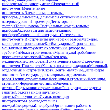
кабелерезы
Специнструменты
Измерительный
инструмент
Мерительные
инструменты
Электроизмерительные
приборы
Дальномеры
Дальномеры оптические
Нивелиры,
лазерные уровни
Пирометры
Детекторы и
тестеры
Толщиномеры
Специальные измерительные
приборы
Аксессуары для измерительных
приборов
Разметочный инструмент
Разметочные
инструменты
Инструменты для нарезки резьбы
Маркеры,
карандаши строительные
Клейма ударные
Строительно-
монтажный инструмент
Заклепочники
Труборезы,
трубогибы
Ножи строительные
Мультитулы
Пробойники,
просекатели отверстий
Ломы
Степлеры
механические
Стеклорезы
Прикаточные валики
Отделочный
инструмент
Плиткорезы
Кельмы, шпатели, гладилки
Малярный,
отделочный инструмент
Скотч, ленты малярные
Диспенсеры
для скотча
Аксессуары для малярных, отделочных
работ
Пленки строительные
Лестницы и стремянки
Лестницы,
стремянки
Чердачные лестницы
Элементы
лестниц
Подъемники строительные
Спецодежда и средства
защиты
Средства индивидуальной
защиты
Огнетушители
Сумки, пояса для
инструментов
Производственная
одежда
Спецодежда
Спецобувь
Организация рабочего
пространства
Фонари, прожекторы
Кейсы, ящики для