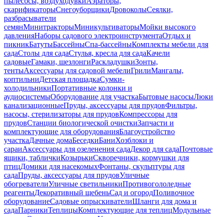
пылесосы, воздуходувки
Аэраторы,
скарификаторы
Снегоуборщики
Дровоколы
Сеялки,
разбрасыватели
семян
Минитракторы
Миникультиваторы
Мойки высокого
давления
Наборы садового электроинструмента
Отдых и
пикник
Батуты
Бассейны
Спа-бассейны
Комплекты мебели для
сада
Столы для сада
Стулья, кресла для сада
Качели
садовые
Гамаки, шезлонги
Раскладушки
Зонты,
тенты
Аксессуары для садовой мебели
Грили
Мангалы,
коптильни
Детская площадка
Сумки-
холодильники
Портативные колонки и
аудиосистемы
Оборудование для участка
Бытовые насосы
Люки
канализационные
Пруды, аксессуары для прудов
Фильтры,
насосы, стерилизаторы для прудов
Компрессоры для
прудов
Станции биологической очистки
Запчасти и
комплектующие для оборудования
Благоустройство
участка
Дачные дома
Беседки
Бани
Хозблоки и
сараи
Аксессуары для озеленения сада
Декор для сада
Почтовые
ящики, таблички
Козырьки
Скворечники, кормушки для
птиц
Домики для насекомых
Фонтаны, скульптуры для
сада
Пруды, аксессуары для прудов
Уличные
обогреватели
Уличные светильники
Противогололедные
реагенты
Декоративный щебень
Сад и огород
Поливочное
оборудование
Садовые опрыскиватели
Шланги для дома и
сада
Парники
Теплицы
Комплектующие для теплиц
Модульные