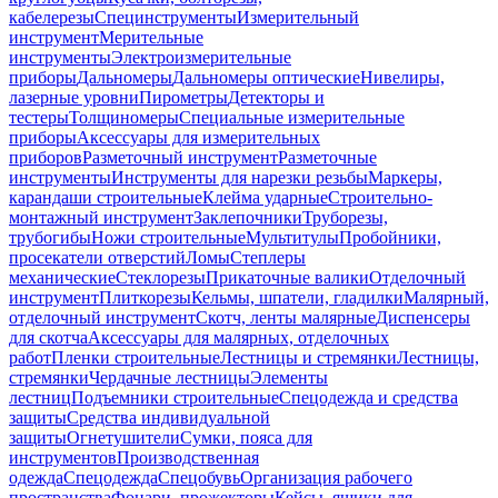
кабелерезы
Специнструменты
Измерительный
инструмент
Мерительные
инструменты
Электроизмерительные
приборы
Дальномеры
Дальномеры оптические
Нивелиры,
лазерные уровни
Пирометры
Детекторы и
тестеры
Толщиномеры
Специальные измерительные
приборы
Аксессуары для измерительных
приборов
Разметочный инструмент
Разметочные
инструменты
Инструменты для нарезки резьбы
Маркеры,
карандаши строительные
Клейма ударные
Строительно-
монтажный инструмент
Заклепочники
Труборезы,
трубогибы
Ножи строительные
Мультитулы
Пробойники,
просекатели отверстий
Ломы
Степлеры
механические
Стеклорезы
Прикаточные валики
Отделочный
инструмент
Плиткорезы
Кельмы, шпатели, гладилки
Малярный,
отделочный инструмент
Скотч, ленты малярные
Диспенсеры
для скотча
Аксессуары для малярных, отделочных
работ
Пленки строительные
Лестницы и стремянки
Лестницы,
стремянки
Чердачные лестницы
Элементы
лестниц
Подъемники строительные
Спецодежда и средства
защиты
Средства индивидуальной
защиты
Огнетушители
Сумки, пояса для
инструментов
Производственная
одежда
Спецодежда
Спецобувь
Организация рабочего
пространства
Фонари, прожекторы
Кейсы, ящики для