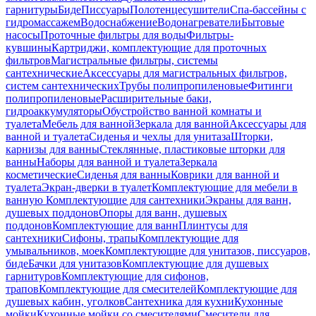
гарнитуры
Биде
Писсуары
Полотенцесушители
Спа-бассейны с
гидромассажем
Водоснабжение
Водонагреватели
Бытовые
насосы
Проточные фильтры для воды
Фильтры-
кувшины
Картриджи, комплектующие для проточных
фильтров
Магистральные фильтры, системы
сантехнические
Аксессуары для магистральных фильтров,
систем сантехнических
Трубы полипропиленовые
Фитинги
полипропиленовые
Расширительные баки,
гидроаккумуляторы
Обустройство ванной комнаты и
туалета
Мебель для ванной
Зеркала для ванной
Аксессуары для
ванной и туалета
Сиденья и чехлы для унитаза
Шторки,
карнизы для ванны
Стеклянные, пластиковые шторки для
ванны
Наборы для ванной и туалета
Зеркала
косметические
Сиденья для ванны
Коврики для ванной и
туалета
Экран-дверки в туалет
Комплектующие для мебели в
ванную
Комплектующие для сантехники
Экраны для ванн,
душевых поддонов
Опоры для ванн, душевых
поддонов
Комплектующие для ванн
Плинтусы для
сантехники
Сифоны, трапы
Комплектующие для
умывальников, моек
Комплектующие для унитазов, писсуаров,
биде
Бачки для унитазов
Комплектующие для душевых
гарнитуров
Комплектующие для сифонов,
трапов
Комплектующие для смесителей
Комплектующие для
душевых кабин, уголков
Сантехника для кухни
Кухонные
мойки
Кухонные мойки со смесителями
Смесители для