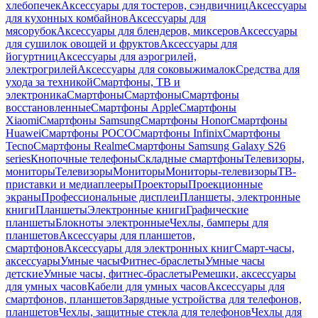
хлебопечек
Аксессуары для тостеров, сэндвичниц
Аксессуары
для кухонных комбайнов
Аксессуары для
мясорубок
Аксессуары для блендеров, миксеров
Аксессуары
для сушилок овощей и фруктов
Аксессуары для
йогуртниц
Аксессуары для аэрогрилей,
электрогрилей
Аксессуары для соковыжималок
Средства для
ухода за техникой
Смартфоны, ТВ и
электроника
Смартфоны
Смартфоны
Смартфоны
восстановленные
Смартфоны Apple
Смартфоны
Xiaomi
Смартфоны Samsung
Смартфоны Honor
Смартфоны
Huawei
Смартфоны POCO
Смартфоны Infinix
Смартфоны
Tecno
Смартфоны Realme
Смартфоны Samsung Galaxy S26
series
Кнопочные телефоны
Складные смартфоны
Телевизоры,
мониторы
Телевизоры
Мониторы
Мониторы-телевизоры
ТВ-
приставки и медиаплееры
Проекторы
Проекционные
экраны
Профессиональные дисплеи
Планшеты, электронные
книги
Планшеты
Электронные книги
Графические
планшеты
Блокноты электронные
Чехлы, бамперы для
планшетов
Аксессуары для планшетов,
смартфонов
Аксессуары для электронных книг
Смарт-часы,
аксессуары
Умные часы
Фитнес-браслеты
Умные часы
детские
Умные часы, фитнес-браслеты
Ремешки, аксессуары
для умных часов
Кабели для умных часов
Аксессуары для
смартфонов, планшетов
Зарядные устройства для телефонов,
планшетов
Чехлы, защитные стекла для телефонов
Чехлы для