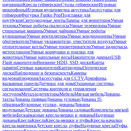
наушники
Кресла геймерские
Столы геймерские
Игровые
микрофоны
Игровая мультимедиа акустика
Аксессуары для
геймеров
Фигурки Funko Pop
Подставки для
ноутбуков
Светодиодные ленты
Лампы для мониторов
Умная
техника
Умные роботы-пылесосы
Умные телевизоры
Умные
стиральные машины
Умные чайники
Умные роботы
кулинарные
Умные вентиляторы
Умные кондиционеры
Умные
обогреватели
Умные увлажнители, очистители воздуха
Умные
отопительные котлы
Умные проветриватели
Умные радиочасы,
метеостанции
Умные кормушки и поилки для
животных
Умные напольные весы
Накопители данных
USB
Flash накопители
Внешние HDD, SSD диски
Карты
памяти
Сетевые накопители
Картридеры
Оптические
диски
Наблюдение и безопасность
Камеры
видеонаблюдения
Аксессуары для CCTV
Домофоны,
вызывные панели
Датчики для дома
Охранные системы,
сигнализации
Системы контроля и управления
доступом
Металлодетекторы
Мебель
Мягкая мебель
Диваны,
тахты
Диваны прямые
Диваны угловые
Диваны П-
образные
Кухонные уголки, диваны
Диваны
модульные
Детские диваны
Диваны садовые
Комплекты мягкой
мебели
Бескаркасные кресла-мешки и диваны
Надувные
диваны
Кресла
Кресла
Кресла-мешки и пуфы
Кресла-качалки,
кресла-маятники
Детские кресла, пуфы
Надувные кресла
Пуфы,
оттоманки
Кресла-кровати
Игровая мебель
Кресла