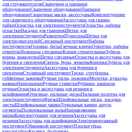
для стружкоотсосов
Сварочное и паяльное
оборудование
Сварочное оборудование
Паяльное
оборудование
Сварочные маски, аксессуары
Комплектующие
для сварочного оборудования
Аксессуары для сварки,
пайки
Оснастка для электроинструмента
Оснастка, наборы
оснастки
Насадки для граверов
Щетки для
электроинструмента
Развертки
Пуансоны
Щетки для
электродвигателей
Слесарный инструмент
Наборы
инструментов
Головки, биты
Гаечные ключи
Отвертки, наборы
отверток
Ножницы слесарные
Клещи строительные
Зубила,
керны, выколотки
Щетки слесарные
Оснастка и аксессуары для
бурения и сверления
Сверла, буры, зенкеры
Коронки
Зубила для
электроинструмента
Аксессуары для бурения и
сверления
Столярный инструмент
Тиски, струбцины,
гейферные зажимы
Ручные пилы, ножовки
Молотки, кувалды,
киянки
Напильники
Ручные стамески
Рубанки, рашпили
ручные
Оснастка и аксессуары для резания и
шлифования
Отрезные, пильные диски
Пильные полотна для
электроинструмента
Фрезы
Шлифовальные диски, насадки,
листы
Шлифовальные чашки
Точильные камни, круги,
сегменты
Полировальные валы
Направляющие
шины
Комплектующие для резания
Аксессуары для
резания
Аксессуары для шлифования
Электромонтажный
инструмент
Обжимной инструмент
Плоскогубцы,
круглогубцы
Кусачки, болторезы,