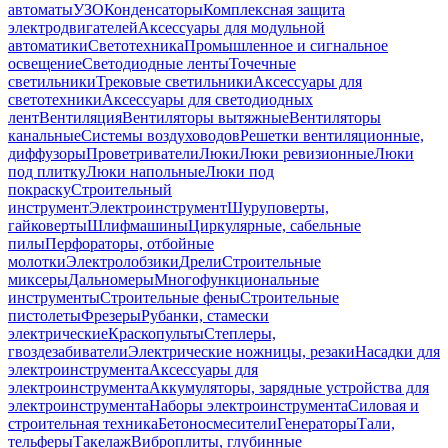
автоматы
УЗО
Конденсаторы
Комплексная защита
электродвигателей
Аксессуары для модульной
автоматики
Светотехника
Промышленное и сигнальное
освещение
Светодиодные ленты
Точечные
светильники
Трековые светильники
Аксессуары для
светотехники
Аксессуары для светодиодных
лент
Вентиляция
Вентиляторы вытяжные
Вентиляторы
канальные
Системы воздуховодов
Решетки вентиляционные,
диффузоры
Проветриватели
Люки
Люки ревизионные
Люки
под плитку
Люки напольные
Люки под
покраску
Строительный
инструмент
Электроинструмент
Шуруповерты,
гайковерты
Шлифмашины
Циркулярные, сабельные
пилы
Перфораторы, отбойные
молотки
Электролобзики
Дрели
Строительные
миксеры
Дальномеры
Многофункциональные
инструменты
Строительные фены
Строительные
пистолеты
Фрезеры
Рубанки, стамески
электрические
Краскопульты
Степлеры,
гвоздезабиватели
Электрические ножницы, резаки
Насадки для
электроинструмента
Аксессуары для
электроинструмента
Аккумуляторы, зарядные устройства для
электроинструмента
Наборы электроинструмента
Силовая и
строительная техника
Бетоносмесители
Генераторы
Тали,
тельферы
Такелаж
Виброплиты, глубинные