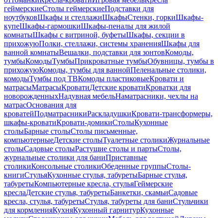
геймерские
Столы геймерские
Подставки для
ноутбуков
Шкафы и стеллажи
Шкафы
Стенки, горки
Шкафы-
купе
Шкафы-гармошки
Шкафы-пеналы для жилой
комнаты
Шкафы с витриной, буфеты
Шкафы, секции в
прихожую
Полки, стеллажи, системы хранения
Шкафы для
ванной комнаты
Вешалки, подставки для зонтов
Комоды,
тумбы
Комоды
Тумбы
Прикроватные тумбы
Обувницы, тумбы в
прихожую
Комоды, тумбы для ванной
Пеленальные столики,
комоды
Тумбы под ТВ
Комоды пластиковые
Кровати и
матрасы
Матрасы
Кровати
Детские кровати
Кроватки для
новорожденных
Надувная мебель
Наматрасники, чехлы на
матрас
Основания для
кроватей
Подматрасники
Раскладушки
Кровати-трансформеры,
шкафы-кровати
Кровати-домики
Столы
Кухонные
столы
Барные столы
Столы письменные,
компьютерные
Детские столы
Туалетные столики
Журнальные
столы
Садовые столы
Растущие столы и парты
Столы,
журнальные столики для бани
Приставные
столики
Консольные столики
Обеденные группы
Столы-
книги
Стулья
Кухонные стулья, табуреты
Барные стулья,
табуреты
Компьютерные кресла, стулья
Геймерские
кресла
Детские стулья, табуреты
Банкетки, скамьи
Садовые
кресла, стулья, табуреты
Стулья, табуреты для бани
Стульчики
для кормления
Кухня
Кухонный гарнитур
Кухонные