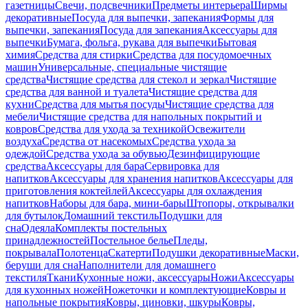
газетницы
Свечи, подсвечники
Предметы интерьера
Ширмы
декоративные
Посуда для выпечки, запекания
Формы для
выпечки, запекания
Посуда для запекания
Аксессуары для
выпечки
Бумага, фольга, рукава для выпечки
Бытовая
химия
Средства для стирки
Средства для посудомоечных
машин
Универсальные, специальные чистящие
средства
Чистящие средства для стекол и зеркал
Чистящие
средства для ванной и туалета
Чистящие средства для
кухни
Средства для мытья посуды
Чистящие средства для
мебели
Чистящие средства для напольных покрытий и
ковров
Средства для ухода за техникой
Освежители
воздуха
Средства от насекомых
Средства ухода за
одеждой
Средства ухода за обувью
Дезинфицирующие
средства
Аксессуары для бара
Сервировка для
напитков
Аксессуары для хранения напитков
Аксессуары для
приготовления коктейлей
Аксессуары для охлаждения
напитков
Наборы для бара, мини-бары
Штопоры, открывалки
для бутылок
Домашний текстиль
Подушки для
сна
Одеяла
Комплекты постельных
принадлежностей
Постельное белье
Пледы,
покрывала
Полотенца
Скатерти
Подушки декоративные
Маски,
беруши для сна
Наполнители для домашнего
текстиля
Ткани
Кухонные ножи, аксессуары
Ножи
Аксессуары
для кухонных ножей
Ножеточки и комплектующие
Ковры и
напольные покрытия
Ковры, циновки, шкуры
Ковры,