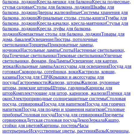
балкона, лоджии
Кресла-мешки для балкона
Кресла подвесные,
стулья садовые
Столы для балкона, лоджии
Шкафы для
балкона, лоджии
Дверцы жалюзийные
Системы хранения для
балкона, лоджии
Журнальные столы, столы-книги
Тумбы для
балкона, лоджии
Кресла-качалки, кресла-маятники
Стулья для
балкона, лоджии
Кресла, пуфы для балкона,
лоджии
Компактные столы для балкона, лоджии
Товары для
дома, бакалея
Освещение
Люстры, потолочные
светильники
Торшеры
Прикроватные лампы,
ночники
Настольные лампы
Споты
Настенные светильники,
бра
Точечные светильники
Трековые светильники
Уличные
светильники, фонари, бра
Лампы
Освещение для картин,
зеркал
Кольцевые лампы
Аксессуары для освещения
Посуда для
готовки
Сковороды, сотейники, воки
Кастрюли, ковши,
казаны
Посуда для СВЧ
Крышки и аксессуары для
посуды
Гастроемкости
Жалюзи, шторы
Жалюзи, рулонные
шторы, римские шторы
Шторы, гардины
Карнизы для
штор
Комплектующие для штор, карнизов, жалюзи
Пленки для
окон
Электроприводные солнцезащитные системы
Столовая
посуда, сервировка
Посуда для напитков
Посуда для горячих
напитков
Посуда для подачи и хранения напитков
Столовые
приборы
Столовая посуда
Посуда для сервировки
Предметы
сервировки
Детская столовая посуда
Декор
Зеркала
Кашпо,
стойки для цветов
Картины, постеры
Часы
интерьерные
Искусственные цветы, растения
Вазы
Ключницы,