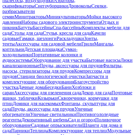
пылесосы, воздуходувки
Аэраторы,
скарификаторы
Снегоуборщики
Дровоколы
Сеялки,
разбрасыватели
семян
Минитракторы
Миникультиваторы
Мойки высокого
давления
Наборы садового электроинструмента
Отдых и
пикник
Батуты
Бассейны
Спа-бассейны
Комплекты мебели для
сада
Столы для сада
Стулья, кресла для сада
Качели
садовые
Гамаки, шезлонги
Раскладушки
Зонты,
тенты
Аксессуары для садовой мебели
Грили
Мангалы,
коптильни
Детская площадка
Сумки-
холодильники
Портативные колонки и
аудиосистемы
Оборудование для участка
Бытовые насосы
Люки
канализационные
Пруды, аксессуары для прудов
Фильтры,
насосы, стерилизаторы для прудов
Компрессоры для
прудов
Станции биологической очистки
Запчасти и
комплектующие для оборудования
Благоустройство
участка
Дачные дома
Беседки
Бани
Хозблоки и
сараи
Аксессуары для озеленения сада
Декор для сада
Почтовые
ящики, таблички
Козырьки
Скворечники, кормушки для
птиц
Домики для насекомых
Фонтаны, скульптуры для
сада
Пруды, аксессуары для прудов
Уличные
обогреватели
Уличные светильники
Противогололедные
реагенты
Декоративный щебень
Сад и огород
Поливочное
оборудование
Садовые опрыскиватели
Шланги для дома и
сада
Парники
Теплицы
Комплектующие для теплиц
Модульные