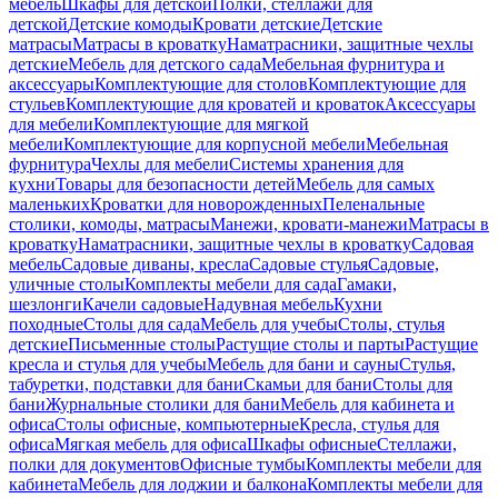
мебель
Шкафы для детской
Полки, стеллажи для
детской
Детские комоды
Кровати детские
Детские
матрасы
Матрасы в кроватку
Наматрасники, защитные чехлы
детские
Мебель для детского сада
Мебельная фурнитура и
аксессуары
Комплектующие для столов
Комплектующие для
стульев
Комплектующие для кроватей и кроваток
Аксессуары
для мебели
Комплектующие для мягкой
мебели
Комплектующие для корпусной мебели
Мебельная
фурнитура
Чехлы для мебели
Системы хранения для
кухни
Товары для безопасности детей
Мебель для самых
маленьких
Кроватки для новорожденных
Пеленальные
столики, комоды, матрасы
Манежи, кровати-манежи
Матрасы в
кроватку
Наматрасники, защитные чехлы в кроватку
Садовая
мебель
Садовые диваны, кресла
Садовые стулья
Садовые,
уличные столы
Комплекты мебели для сада
Гамаки,
шезлонги
Качели садовые
Надувная мебель
Кухни
походные
Столы для сада
Мебель для учебы
Столы, стулья
детские
Письменные столы
Растущие столы и парты
Растущие
кресла и стулья для учебы
Мебель для бани и сауны
Стулья,
табуретки, подставки для бани
Скамьи для бани
Столы для
бани
Журнальные столики для бани
Мебель для кабинета и
офиса
Столы офисные, компьютерные
Кресла, стулья для
офиса
Мягкая мебель для офиса
Шкафы офисные
Стеллажи,
полки для документов
Офисные тумбы
Комплекты мебели для
кабинета
Мебель для лоджии и балкона
Комплекты мебели для