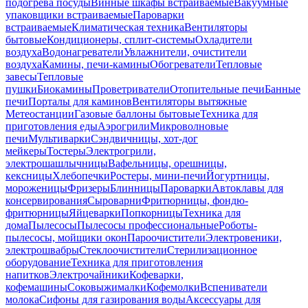
подогрева посуды
Винные шкафы встраиваемые
Вакуумные
упаковщики встраиваемые
Пароварки
встраиваемые
Климатическая техника
Вентиляторы
бытовые
Кондиционеры, сплит-системы
Охладители
воздуха
Водонагреватели
Увлажнители, очистители
воздуха
Камины, печи-камины
Обогреватели
Тепловые
завесы
Тепловые
пушки
Биокамины
Проветриватели
Отопительные печи
Банные
печи
Порталы для каминов
Вентиляторы вытяжные
Метеостанции
Газовые баллоны бытовые
Техника для
приготовления еды
Аэрогрили
Микроволновые
печи
Мультиварки
Сэндвичницы, хот-дог
мейкеры
Тостеры
Электрогрили,
электрошашлычницы
Вафельницы, орешницы,
кексницы
Хлебопечки
Ростеры, мини-печи
Йогуртницы,
мороженицы
Фризеры
Блинницы
Пароварки
Автоклавы для
консервирования
Сыроварни
Фритюрницы, фондю-
фритюрницы
Яйцеварки
Попкорницы
Техника для
дома
Пылесосы
Пылесосы профессиональные
Роботы-
пылесосы, мойщики окон
Пароочистители
Электровеники,
электрошвабры
Стеклоочистители
Стерилизационное
оборудование
Техника для приготовления
напитков
Электрочайники
Кофеварки,
кофемашины
Соковыжималки
Кофемолки
Вспениватели
молока
Сифоны для газирования воды
Аксессуары для