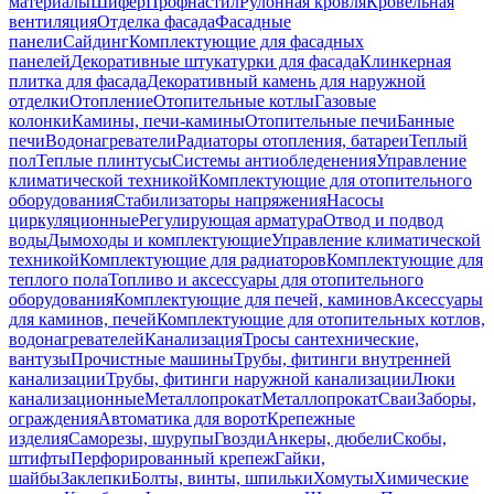
материалы
Шифер
Профнастил
Рулонная кровля
Кровельная
вентиляция
Отделка фасада
Фасадные
панели
Сайдинг
Комплектующие для фасадных
панелей
Декоративные штукатурки для фасада
Клинкерная
плитка для фасада
Декоративный камень для наружной
отделки
Отопление
Отопительные котлы
Газовые
колонки
Камины, печи-камины
Отопительные печи
Банные
печи
Водонагреватели
Радиаторы отопления, батареи
Теплый
пол
Теплые плинтусы
Системы антиобледенения
Управление
климатической техникой
Комплектующие для отопительного
оборудования
Стабилизаторы напряжения
Насосы
циркуляционные
Регулирующая арматура
Отвод и подвод
воды
Дымоходы и комплектующие
Управление климатической
техникой
Комплектующие для радиаторов
Комплектующие для
теплого пола
Топливо и аксессуары для отопительного
оборудования
Комплектующие для печей, каминов
Аксессуары
для каминов, печей
Комплектующие для отопительных котлов,
водонагревателей
Канализация
Тросы сантехнические,
вантузы
Прочистные машины
Трубы, фитинги внутренней
канализации
Трубы, фитинги наружной канализации
Люки
канализационные
Металлопрокат
Металлопрокат
Сваи
Заборы,
ограждения
Автоматика для ворот
Крепежные
изделия
Саморезы, шурупы
Гвозди
Анкеры, дюбели
Скобы,
штифты
Перфорированный крепеж
Гайки,
шайбы
Заклепки
Болты, винты, шпильки
Хомуты
Химические