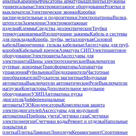
анкеры
Карабины
Фиксаторы арматуры
Шплинты
Пружины
универсальные
Электромонтажное оборудование
Розетки и
выключатели
Электрические звонки
Коробки
распределительные и подрозетники
Электропатроны
Вилки,
штепсели
Заземление
Электромонтажные
изделия
Клеммы
Средства диэлектрические
Трубки
термоусаживаемые
Изолирующие зажимы
Кабель и системы
для прокладки
Короба, трубы, металлорукав
Силовой
кабель
Наконечники, гильзы кабельные
Аксессуары для труб,
коробов
Кабельный крепеж
Арматура СИП
Электрощитовое
оборудование
Электрощиты
Аксессуары для
электрощита
Шины электротехнические
Выключатели
путевые, концевые
Трансформаторы
Аппаратура
управления
Рубильники
Предохранители
Частотные
преобразователи
Пускатели магнитные
Модульная
автоматика
Выключатели автоматические
Реле
Выключатели
нагрузки
Контакторы
Дополнительное модульное
оборудование
УЗИП
Автоматика пуска
двигателя
Дифференциальные
автоматы
УЗО
Конденсаторы
Комплексная защита
электродвигателей
Аксессуары для модульной
автоматики
Приборы учета
Счетчики газа
Счетчики
электроэнергии
Счетчики воды
Ремонт и отделка
Напольные
покрытия и
плитка
Плитка
Ламинат
Линолеум
Керамогранит
Спортивные