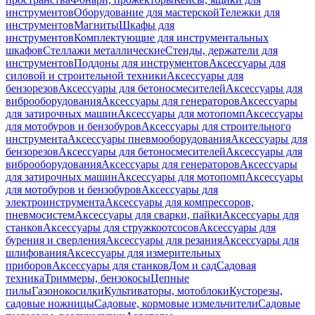
инструментов
Оборудование для мастерской
Тележки для
инструментов
Магниты
Шкафы для
инструментов
Комплектующие для инструментальных
шкафов
Стеллажи металлические
Стенды, держатели для
инструментов
Поддоны для инструментов
Аксессуары для
силовой и строительной техники
Аксессуары для
бензорезов
Аксессуары для бетоносмесителей
Аксессуары для
виброоборудования
Аксессуары для генераторов
Аксессуары
для затирочных машин
Аксессуары для мотопомп
Аксессуары
для мотобуров и бензобуров
Аксессуары для строительного
инструмента
Аксессуары пневмооборудования
Аксессуары для
бензорезов
Аксессуары для бетоносмесителей
Аксессуары для
виброоборудования
Аксессуары для генераторов
Аксессуары
для затирочных машин
Аксессуары для мотопомп
Аксессуары
для мотобуров и бензобуров
Аксессуары для
электроинструмента
Аксессуары для компрессоров,
пневмосистем
Аксессуары для сварки, пайки
Аксессуары для
станков
Аксессуары для стружкоотсосов
Аксессуары для
бурения и сверления
Аксессуары для резания
Аксессуары для
шлифования
Аксессуары для измерительных
приборов
Аксессуары для станков
Дом и сад
Садовая
техника
Триммеры, бензокосы
Цепные
пилы
Газонокосилки
Культиваторы, мотоблоки
Кусторезы,
садовые ножницы
Садовые, кормовые измельчители
Садовые