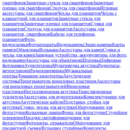
смартфонов
Защитные стекла для смартфонов
Защитные
пленки для смартфонов
Стилусы для смартфонов
Игровые
аксессуары для смартфонов
Чехлы для планшетов
Чехлы с
клавиатурой для планшетов
Защитные стекла для
планшетов
Защитные пленки для планшетов
Сумки для
планшетов
Стилусы для планшетов
Аксессуары для
планшетов, смартфонов
Кабели для телефонов,
планшетов
Фото,
видеосъемка
Фотоаппараты
Видеокамеры
Экшн-камеры
Карты
памяти
Объективы
Вспышки
Аксессуары для камер
Сумки и
чехлы для камер
Зарядные устройства, аккумуляторы для фото,
видеокамер
Аксессуары для объективов
Штативы
Цифровые
фоторамки
Аудиотехника
Мультимедиа акустика
Радиочасы,
метеостанции
Радиоприемники
Музыкальные
центры
Домашние кинотеатры
Акустические
системы
Проигрыватели виниловых пластинок
Аксессуары
для виниловых проигрывателей
Виниловые
пластинки
Инсталляционная акустика
Трансляционные
усилители
Аксессуары для аудиотехники
Комплектующие для
акустики
Акустические кабели
Подставки, стойки для
акустики
Сумки, чехлы для акустики
Оборудование для
фотостудии
Кольцевые лампы
Фоны для фотостудии
Студийное
освещение
Насадки светоформирующие для
фотостудии
Фотозонты, отражатели
Оборудование для
предметной съемки
Вспышки студийные
Комплекты