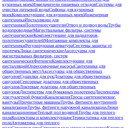
кухонных моек
Измельчители пищевых отходов
Системы для
очистки питьевой воды
Сифоны для кухонных
моек
Комплектующие для кухонных моек
Инженерная
сантехника
Инсталляции для
сантехники
Полотенцесушители
Отвод и подвод воды
Трубы
водопроводные
Магистральные фильтры, системы
сантехнические
Комплектующие для радиаторов,
полотенцесушителей
Монтажные комплекты для
сантехники
Регулирующая арматура
Системы защиты от
протечек
Люки сантехнические
Аксессуары для
магистральных фильтров, систем
сантехнических
Фитинги
Комплектующие для
инсталляций
Опрессовочные насосы
Сантехника для
общественных мест
Аксессуары для общественных
санузлов
Сушилки для рук
Дозаторы для общественных
санузлов
Сенсорные дозаторы для общественных
санузлов
Локтевые дозаторы для общественных
санузлов
Диспенсеры для бумажных полотенец
Диспенсеры
для туалетной бумаги
Канализация
Тросы сантехнические,
вантузы
Прочистные машины
Трубы, фитинги внутренней
канализации
Трубы, фитинги наружной канализации
Люки
канализационные
Теплый пол водяной
Трубы для теплого
пола
Коллекторы и комплектующие
Термостатика для теплого
пола
Автоматика для теплого
пола
Строительство
Строительные смеси и грунтовки
Клеевые