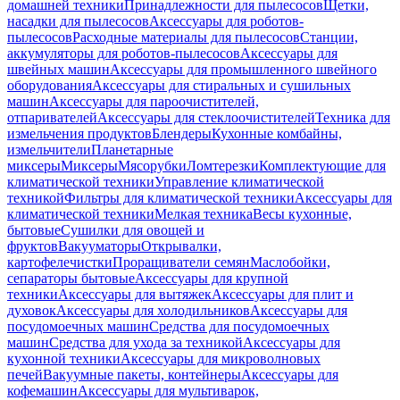
домашней техники
Принадлежности для пылесосов
Щетки,
насадки для пылесосов
Аксессуары для роботов-
пылесосов
Расходные материалы для пылесосов
Станции,
аккумуляторы для роботов-пылесосов
Аксессуары для
швейных машин
Аксессуары для промышленного швейного
оборудования
Аксессуары для стиральных и сушильных
машин
Аксессуары для пароочистителей,
отпаривателей
Аксессуары для стеклоочистителей
Техника для
измельчения продуктов
Блендеры
Кухонные комбайны,
измельчители
Планетарные
миксеры
Миксеры
Мясорубки
Ломтерезки
Комплектующие для
климатической техники
Управление климатической
техникой
Фильтры для климатической техники
Аксессуары для
климатической техники
Мелкая техника
Весы кухонные,
бытовые
Сушилки для овощей и
фруктов
Вакууматоры
Открывалки,
картофелечистки
Проращиватели семян
Маслобойки,
сепараторы бытовые
Аксессуары для крупной
техники
Аксессуары для вытяжек
Аксессуары для плит и
духовок
Аксессуары для холодильников
Аксессуары для
посудомоечных машин
Средства для посудомоечных
машин
Средства для ухода за техникой
Аксессуары для
кухонной техники
Аксессуары для микроволновых
печей
Вакуумные пакеты, контейнеры
Аксессуары для
кофемашин
Аксессуары для мультиварок,