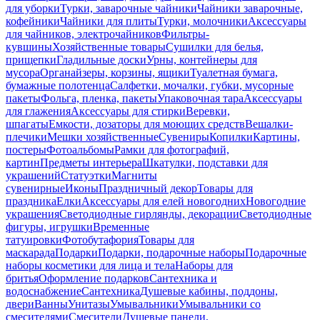
для уборки
Турки, заварочные чайники
Чайники заварочные,
кофейники
Чайники для плиты
Турки, молочники
Аксессуары
для чайников, электрочайников
Фильтры-
кувшины
Хозяйственные товары
Сушилки для белья,
прищепки
Гладильные доски
Урны, контейнеры для
мусора
Органайзеры, корзины, ящики
Туалетная бумага,
бумажные полотенца
Салфетки, мочалки, губки, мусорные
пакеты
Фольга, пленка, пакеты
Упаковочная тара
Аксессуары
для глажения
Аксессуары для стирки
Веревки,
шпагаты
Емкости, дозаторы для моющих средств
Вешалки-
плечики
Мешки хозяйственные
Сувениры
Копилки
Картины,
постеры
Фотоальбомы
Рамки для фотографий,
картин
Предметы интерьера
Шкатулки, подставки для
украшений
Статуэтки
Магниты
сувенирные
Иконы
Праздничный декор
Товары для
праздника
Елки
Аксессуары для елей новогодних
Новогодние
украшения
Светодиодные гирлянды, декорации
Светодиодные
фигуры, игрушки
Временные
татуировки
Фотобутафория
Товары для
маскарада
Подарки
Подарки, подарочные наборы
Подарочные
наборы косметики для лица и тела
Наборы для
бритья
Оформление подарков
Сантехника и
водоснабжение
Сантехника
Душевые кабины, поддоны,
двери
Ванны
Унитазы
Умывальники
Умывальники со
смесителями
Смесители
Душевые панели,