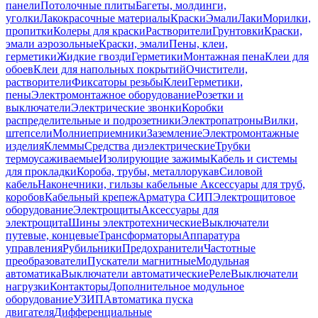
панели
Потолочные плиты
Багеты, молдинги,
уголки
Лакокрасочные материалы
Краски
Эмали
Лаки
Морилки,
пропитки
Колеры для краски
Растворители
Грунтовки
Краски,
эмали аэрозольные
Краски, эмали
Пены, клеи,
герметики
Жидкие гвозди
Герметики
Монтажная пена
Клеи для
обоев
Клеи для напольных покрытий
Очистители,
растворители
Фиксаторы резьбы
Клеи
Герметики,
пены
Электромонтажное оборудование
Розетки и
выключатели
Электрические звонки
Коробки
распределительные и подрозетники
Электропатроны
Вилки,
штепсели
Молниеприемники
Заземление
Электромонтажные
изделия
Клеммы
Средства диэлектрические
Трубки
термоусаживаемые
Изолирующие зажимы
Кабель и системы
для прокладки
Короба, трубы, металлорукав
Силовой
кабель
Наконечники, гильзы кабельные
Аксессуары для труб,
коробов
Кабельный крепеж
Арматура СИП
Электрощитовое
оборудование
Электрощиты
Аксессуары для
электрощита
Шины электротехнические
Выключатели
путевые, концевые
Трансформаторы
Аппаратура
управления
Рубильники
Предохранители
Частотные
преобразователи
Пускатели магнитные
Модульная
автоматика
Выключатели автоматические
Реле
Выключатели
нагрузки
Контакторы
Дополнительное модульное
оборудование
УЗИП
Автоматика пуска
двигателя
Дифференциальные