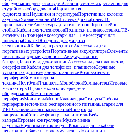
оборудования для фотостудии
Стойки, системы крепления для
студийного оборудования
Портативная
аудиотехника
Наушники и гарнитуры
Портативные колонки,
акустика
Умные колонки
MP3-плееры
Диктофоны
CD-
проигрыватели
Аксессуары для телевизоров
Кронштейны,
стойки
Кабели для телевизоров
Подписки на видеосервисы
ТВ-
антенны
ТВ-тюнеры
Аксессуары для ТВ
Аксессуары для
проектора
Очки 3D
Средства для ухода за
электроникой
Кабели, переходники
Аксессуары для
портативных устройств
Портативные аккумуляторы
Элементы
питания, зарядные устройства
Аккумуляторные
батареи
Держатели, док-станции
Аксессуары для планшетов,
смартфонов
Кабели для телефонов, планшетов
Зарядные
устройства для телефонов, планшетов
Компьютеры и
периферия
Компьютерная
техника
Ноутбуки
Планшеты
Моноблоки
Компьютеры
Игровые
компьютеры
Игровые консоли
Серверное
оборудование
Компьютерная
периферия
Мониторы
Мыши
Клавиатуры
Стилусы
Наборы
периферии
Источники бесперебойного питания
Батареи для
ИБП
Стабилизаторы напряжения
Инверторы
напряжения
Сетевые фильтры, удлинители
Веб-
камеры
Игровые контроллеры
Мультимедиа
акустика
Наушники и гарнитуры
Компьютерные кабели,
переходники
Зарядные, аккумуляторы
Док-станции,