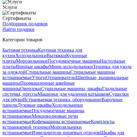
Услуги
Сертификаты
Подборщик подарков
Найти подарки
Категории товаров
Бытовая техника
Крупная техника для
кухни
Холодильники
Вытяжки
Кухонные
плиты
Морозильники
Посудомоечные машины
Настольные
плиты
Винные шкафы
Мини-холодильники
Техника для ухода
за одеждой
Стиральные машины
Стиральные машины
встраиваемые
Утюги
Отпариватели
Швейные, вышивальные
машины
Промышленные швейные
машины
Оверлоки
Сушильные машины, шкафы
Гладильные
системы, прессы
Машинки для удаления катышков
Сушилки
для обуви
Встраиваемая техника, оборудование
Варочные
панели
Духовые шкафы
Холодильники
встраиваемые
Посудомоечные машины
встраиваемые
Микроволновые печи
встраиваемые
Кофемашины встраиваемые
Комплекты
встраиваемой техники
Морозильники
встраиваемые
Измельчители пищевых отходов
Шкафы для