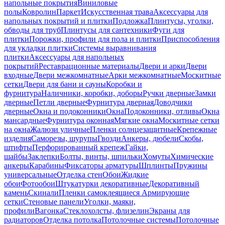
напольные покрытия
Виниловые
полы
Ковролин
Паркет
Искусственная трава
Аксессуары для
напольных покрытий и плитки
Подложка
Плинтусы, уголки,
обводы для труб
Плинтусы для сантехники
Фуги для
плитки
Порожки, профили для пола и плитки
Приспособления
для укладки плитки
Системы выравнивания
плитки
Аксессуары для напольных
покрытий
Реставрационные материалы
Двери и арки
Двери
входные
Двери межкомнатные
Арки межкомнатные
Москитные
сетки
Двери для бани и сауны
Коробки и
фурнитура
Наличники, коробки, доборы
Ручки дверные
Замки
дверные
Петли дверные
Фурнитура дверная
Доводчики
дверные
Окна и подоконники
Окна
Подоконники, отливы
Окна
мансардные
Фурнитура оконная
Мягкие окна
Москитные сетки
на окна
Жалюзи уличные
Пленки солнцезащитные
Крепежные
изделия
Саморезы, шурупы
Гвозди
Анкеры, дюбели
Скобы,
штифты
Перфорированный крепеж
Гайки,
шайбы
Заклепки
Болты, винты, шпильки
Хомуты
Химические
анкеры
Карабины
Фиксаторы арматуры
Шплинты
Пружины
универсальные
Отделка стен
Обои
Жидкие
обои
Фотообои
Штукатурки декоративные
Декоративный
камень
Скинали
Пленки самоклеящиеся
Армирующие
сетки
Стеновые панели
Уголки, маяки,
профили
Вагонка
Стеклохолсты, флизелин
Экраны для
радиаторов
Отделка потолка
Потолочные системы
Потолочные