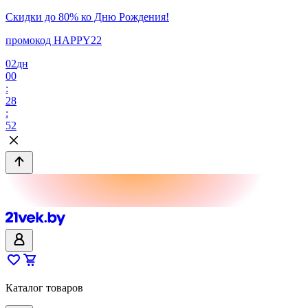
Скидки до 80% ко Дню Рождения!
промокод HAPPY22
02
дн
00
:
28
:
52
Каталог товаров