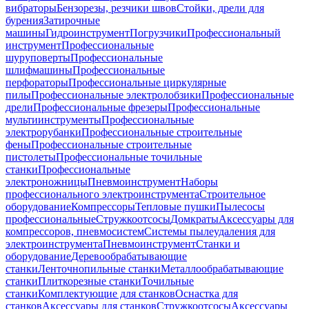
вибраторы
Бензорезы, резчики швов
Стойки, дрели для
бурения
Затирочные
машины
Гидроинструмент
Погрузчики
Профессиональный
инструмент
Профессиональные
шуруповерты
Профессиональные
шлифмашины
Профессиональные
перфораторы
Профессиональные циркулярные
пилы
Профессиональные электролобзики
Профессиональные
дрели
Профессиональные фрезеры
Профессиональные
мультиинструменты
Профессиональные
электрорубанки
Профессиональные строительные
фены
Профессиональные строительные
пистолеты
Профессиональные точильные
станки
Профессиональные
электроножницы
Пневмоинструмент
Наборы
профессионального электроинструмента
Строительное
оборудование
Компрессоры
Тепловые пушки
Пылесосы
профессиональные
Стружкоотсосы
Домкраты
Аксессуары для
компрессоров, пневмосистем
Системы пылеудаления для
электроинструмента
Пневмоинструмент
Станки и
оборудование
Деревообрабатывающие
станки
Ленточнопильные станки
Металлообрабатывающие
станки
Плиткорезные станки
Точильные
станки
Комплектующие для станков
Оснастка для
станков
Аксессуары для станков
Стружкоотсосы
Аксессуары