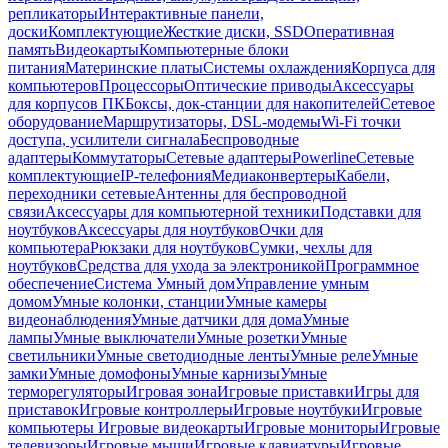
репликаторы
Интерактивные панели,
доски
Комплектующие
Жесткие диски, SSD
Оперативная
память
Видеокарты
Компьютерные блоки
питания
Материнские платы
Системы охлаждения
Корпуса для
компьютеров
Процессоры
Оптические приводы
Аксессуары
для корпусов ПК
Боксы, док-станции для накопителей
Сетевое
оборудование
Маршрутизаторы, DSL-модемы
Wi-Fi точки
доступа, усилители сигнала
Беспроводные
адаптеры
Коммутаторы
Сетевые адаптеры
Powerline
Сетевые
комплектующие
IP-телефония
Медиаконвертеры
Кабели,
переходники сетевые
Антенны для беспроводной
связи
Аксессуары для компьютерной техники
Подставки для
ноутбуков
Аксессуары для ноутбуков
Очки для
компьютера
Рюкзаки для ноутбуков
Сумки, чехлы для
ноутбуков
Средства для ухода за электроникой
Программное
обеспечение
Система Умный дом
Управление умным
домом
Умные колонки, станции
Умные камеры
видеонаблюдения
Умные датчики для дома
Умные
лампы
Умные выключатели
Умные розетки
Умные
светильники
Умные светодиодные ленты
Умные реле
Умные
замки
Умные домофоны
Умные карнизы
Умные
терморегуляторы
Игровая зона
Игровые приставки
Игры для
приставок
Игровые контроллеры
Игровые ноутбуки
Игровые
компьютеры
Игровые видеокарты
Игровые мониторы
Игровые
телевизоры
Игровые мыши
Игровые клавиатуры
Игровые