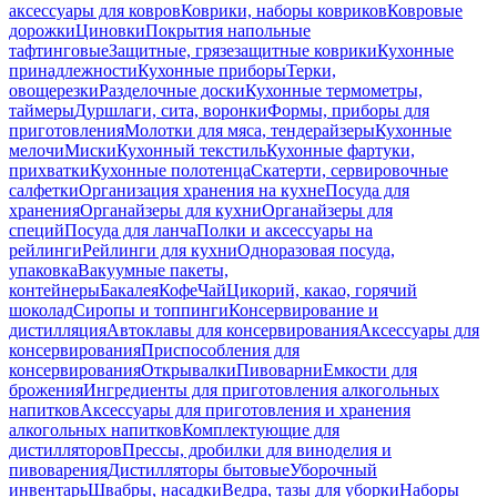
аксессуары для ковров
Коврики, наборы ковриков
Ковровые
дорожки
Циновки
Покрытия напольные
тафтинговые
Защитные, грязезащитные коврики
Кухонные
принадлежности
Кухонные приборы
Терки,
овощерезки
Разделочные доски
Кухонные термометры,
таймеры
Дуршлаги, сита, воронки
Формы, приборы для
приготовления
Молотки для мяса, тендерайзеры
Кухонные
мелочи
Миски
Кухонный текстиль
Кухонные фартуки,
прихватки
Кухонные полотенца
Скатерти, сервировочные
салфетки
Организация хранения на кухне
Посуда для
хранения
Органайзеры для кухни
Органайзеры для
специй
Посуда для ланча
Полки и аксессуары на
рейлинги
Рейлинги для кухни
Одноразовая посуда,
упаковка
Вакуумные пакеты,
контейнеры
Бакалея
Кофе
Чай
Цикорий, какао, горячий
шоколад
Сиропы и топпинги
Консервирование и
дистилляция
Автоклавы для консервирования
Аксессуары для
консервирования
Приспособления для
консервирования
Открывалки
Пивоварни
Емкости для
брожения
Ингредиенты для приготовления алкогольных
напитков
Аксессуары для приготовления и хранения
алкогольных напитков
Комплектующие для
дистилляторов
Прессы, дробилки для виноделия и
пивоварения
Дистилляторы бытовые
Уборочный
инвентарь
Швабры, насадки
Ведра, тазы для уборки
Наборы