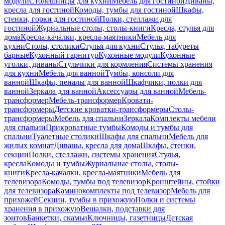
модули
Столешницы для кухни
Мебель для гостиной
Диваны,
кресла для гостиной
Комоды, тумбы для гостиной
Шкафы,
стенки, горки для гостиной
Полки, стеллажи для
гостиной
Журнальные столы, столы-книги
Кресла, стулья для
дома
Кресла-качалки, кресла-маятники
Мебель для
кухни
Столы, столики
Стулья для кухни
Стулья, табуреты
барные
Кухонный гарнитур
Кухонные модули
Кухонные
уголки, диваны
Стульчики для кормления
Системы хранения
для кухни
Мебель для ванной
Тумбы, консоли для
ванной
Шкафы, пеналы для ванной
Шкафчики, полки для
ванной
Зеркала для ванной
Аксессуары для ванной
Мебель-
трансформер
Мебель-трансформер
Кровати-
трансформеры
Детские кроватки-трансформеры
Столы-
трансформеры
Мебель для спальни
Зеркала
Комплекты мебели
для спальни
Прикроватные тумбы
Комоды и тумбы для
спальни
Туалетные столики
Шкафы для спальни
Мебель для
жилых комнат
Диваны, кресла для дома
Шкафы, стенки,
секции
Полки, стеллажи, системы хранения
Стулья,
кресла
Комоды и тумбы
Журнальные столы, столы-
книги
Кресла-качалки, кресла-маятники
Мебель для
телевизора
Комоды, тумбы под телевизор
Кронштейны, стойки
для телевизора
Каминокомплекты под телевизор
Мебель для
прихожей
Секции, тумбы в прихожую
Полки и системы
хранения в прихожую
Вешалки, подставки для
зонтов
Банкетки, скамьи
Ключницы, газетницы
Детская