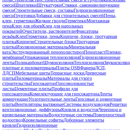
смеси
Шпатлевки
Штукатурки
Стяжки, самонивелирующие
смеси
Строительные смеси, составы
Гидроизоляционные
смеси
Грунтовки
Добавки для строительных смесей
Пены,
клеи, герметики
Жидкие гвозди
Герметики
Монтажная
пена
Клеи для обоев
Клеи для напольных
покрытий
Очистители, растворители
Фиксаторы
резьбы
Клеи
Герметики, пены
Кирпичи, блоки, тротуарная
плитка
Кирпичи
Строительные блоки
Тротуарная
плитка
Изоляционные материалы
Минеральная
вата
Экструдированный пенополистирол
Пенопласт
Пленки,
мембраны
Отражающая теплоизоляция
Гидроизоляционные
ленты
Поликарбонат
Шумоизоляция
Теплоизоляция
Звукоизоляц
плитные и пиломатериалы
Плиты OSB
Фанера
ДСП,
ЛДСП
Мебельные щиты
Террасные доски
Древесные
плиты
Пиломатериалы
Материалы для сухого
строительства
Гипсокартон
Гипсоволокнистые
листы
Цементные плиты
Профили для
гипсокартона
Комплектующие для гипсокартона
Ленты
армирующие
Уплотнительные ленты
Гипсовые и цементные
плиты
Вентиляторы вытяжные
Системы воздуховодов
Решетки
вентиляционные, диффузоры
Кровля и водосток
Черепица и
кровельные материалы
Водосточные системы
Поверхностный
водоотвод
Кровельные софиты
Доборные элементы
кровли
Гидроизоляционные