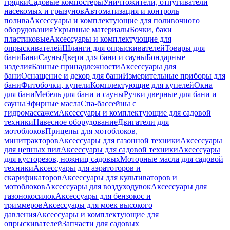
грядки
Садовые компостеры
Уничтожители, отпугиватели
насекомых и грызунов
Автоматизация и контроль
полива
Аксессуары и комплектующие для поливочного
оборудования
Укрывные материалы
Бочки, баки
пластиковые
Аксессуары и комплектующие для
опрыскивателей
Шланги для опрыскивателей
Товары для
бани
Бани
Сауны
Двери для бани и сауны
Бондарные
изделия
Банные принадлежности
Аксессуары для
бани
Оснащение и декор для бани
Измерительные приборы для
бани
Фитобочки, купели
Комплектующие для купелей
Окна
для бани
Мебель для бани и сауны
Ручки дверные для бани и
сауны
Эфирные масла
Спа-бассейны с
гидромассажем
Аксессуары и комплектующие для садовой
техники
Навесное оборудование
Двигатели для
мотоблоков
Прицепы для мотоблоков,
минитракторов
Аксессуары для газонной техники
Аксессуары
для цепных пил
Аксессуары для садовой техники
Аксессуары
для кусторезов, ножниц садовых
Моторные масла для садовой
техники
Аксессуары для аэратоторов и
скарификаторов
Аксессуары для культиваторов и
мотоблоков
Аксессуары для воздуходувок
Аксессуары для
газонокосилок
Аксессуары для бензокос и
триммеров
Аксессуары для моек высокого
давления
Аксессуары и комплектующие для
опрыскивателей
Запчасти для садовых