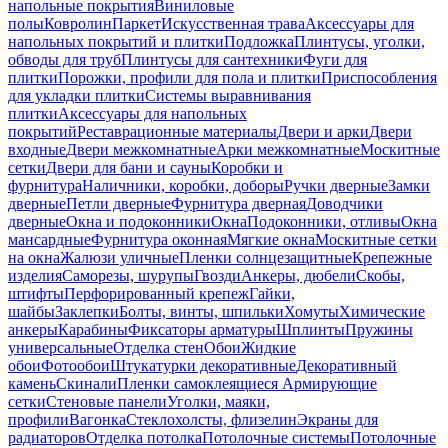
напольные покрытия
Виниловые
полы
Ковролин
Паркет
Искусственная трава
Аксессуары для
напольных покрытий и плитки
Подложка
Плинтусы, уголки,
обводы для труб
Плинтусы для сантехники
Фуги для
плитки
Порожки, профили для пола и плитки
Приспособления
для укладки плитки
Системы выравнивания
плитки
Аксессуары для напольных
покрытий
Реставрационные материалы
Двери и арки
Двери
входные
Двери межкомнатные
Арки межкомнатные
Москитные
сетки
Двери для бани и сауны
Коробки и
фурнитура
Наличники, коробки, доборы
Ручки дверные
Замки
дверные
Петли дверные
Фурнитура дверная
Доводчики
дверные
Окна и подоконники
Окна
Подоконники, отливы
Окна
мансардные
Фурнитура оконная
Мягкие окна
Москитные сетки
на окна
Жалюзи уличные
Пленки солнцезащитные
Крепежные
изделия
Саморезы, шурупы
Гвозди
Анкеры, дюбели
Скобы,
штифты
Перфорированный крепеж
Гайки,
шайбы
Заклепки
Болты, винты, шпильки
Хомуты
Химические
анкеры
Карабины
Фиксаторы арматуры
Шплинты
Пружины
универсальные
Отделка стен
Обои
Жидкие
обои
Фотообои
Штукатурки декоративные
Декоративный
камень
Скинали
Пленки самоклеящиеся
Армирующие
сетки
Стеновые панели
Уголки, маяки,
профили
Вагонка
Стеклохолсты, флизелин
Экраны для
радиаторов
Отделка потолка
Потолочные системы
Потолочные