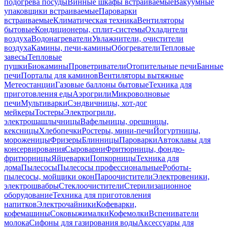
подогрева посуды
Винные шкафы встраиваемые
Вакуумные
упаковщики встраиваемые
Пароварки
встраиваемые
Климатическая техника
Вентиляторы
бытовые
Кондиционеры, сплит-системы
Охладители
воздуха
Водонагреватели
Увлажнители, очистители
воздуха
Камины, печи-камины
Обогреватели
Тепловые
завесы
Тепловые
пушки
Биокамины
Проветриватели
Отопительные печи
Банные
печи
Порталы для каминов
Вентиляторы вытяжные
Метеостанции
Газовые баллоны бытовые
Техника для
приготовления еды
Аэрогрили
Микроволновые
печи
Мультиварки
Сэндвичницы, хот-дог
мейкеры
Тостеры
Электрогрили,
электрошашлычницы
Вафельницы, орешницы,
кексницы
Хлебопечки
Ростеры, мини-печи
Йогуртницы,
мороженицы
Фризеры
Блинницы
Пароварки
Автоклавы для
консервирования
Сыроварни
Фритюрницы, фондю-
фритюрницы
Яйцеварки
Попкорницы
Техника для
дома
Пылесосы
Пылесосы профессиональные
Роботы-
пылесосы, мойщики окон
Пароочистители
Электровеники,
электрошвабры
Стеклоочистители
Стерилизационное
оборудование
Техника для приготовления
напитков
Электрочайники
Кофеварки,
кофемашины
Соковыжималки
Кофемолки
Вспениватели
молока
Сифоны для газирования воды
Аксессуары для