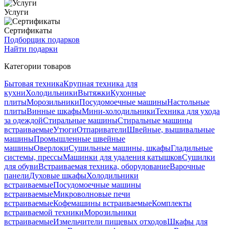
Услуги
Сертификаты
Подборщик подарков
Найти подарки
Категории товаров
Бытовая техника
Крупная техника для
кухни
Холодильники
Вытяжки
Кухонные
плиты
Морозильники
Посудомоечные машины
Настольные
плиты
Винные шкафы
Мини-холодильники
Техника для ухода
за одеждой
Стиральные машины
Стиральные машины
встраиваемые
Утюги
Отпариватели
Швейные, вышивальные
машины
Промышленные швейные
машины
Оверлоки
Сушильные машины, шкафы
Гладильные
системы, прессы
Машинки для удаления катышков
Сушилки
для обуви
Встраиваемая техника, оборудование
Варочные
панели
Духовые шкафы
Холодильники
встраиваемые
Посудомоечные машины
встраиваемые
Микроволновые печи
встраиваемые
Кофемашины встраиваемые
Комплекты
встраиваемой техники
Морозильники
встраиваемые
Измельчители пищевых отходов
Шкафы для