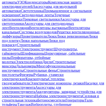
автоматы
УЗО
Конденсаторы
Комплексная защита
электродвигателей
Аксессуары для модульной
автоматики
Светотехника
Промышленное и сигнальное
освещение
Светодиодные ленты
Точечные
светильники
Трековые светильники
Аксессуары для
светотехники
Аксессуары для светодиодных
лент
Вентиляция
Вентиляторы вытяжные
Вентиляторы
канальные
Системы воздуховодов
Решетки вентиляционные,
диффузоры
Проветриватели
Люки
Люки ревизионные
Люки
под плитку
Люки напольные
Люки под
покраску
Строительный
инструмент
Электроинструмент
Шуруповерты,
гайковерты
Шлифмашины
Циркулярные, сабельные
пилы
Перфораторы, отбойные
молотки
Электролобзики
Дрели
Строительные
миксеры
Дальномеры
Многофункциональные
инструменты
Строительные фены
Строительные
пистолеты
Фрезеры
Рубанки, стамески
электрические
Краскопульты
Степлеры,
гвоздезабиватели
Электрические ножницы, резаки
Насадки для
электроинструмента
Аксессуары для
электроинструмента
Аккумуляторы, зарядные устройства для
электроинструмента
Наборы электроинструмента
Силовая и
строительная техника
Бетоносмесители
Генераторы
Тали,
тельферы
Такелаж
Виброплиты, глубинные