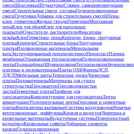
смеси
Шпатлевки
Штукатурки
Стяжки, самонивелирующие
смеси
Строительные смеси, составы
Гидроизоляционные
смеси
Грунтовки
Добавки для строительных смесей
Пены,
клеи, герметики
Жидкие гвозди
Герметики
Монтажная
пена
Клеи для обоев
Клеи для напольных
покрытий
Очистители, растворители
Фиксаторы
резьбы
Клеи
Герметики, пены
Кирпичи, блоки, тротуарная
плитка
Кирпичи
Строительные блоки
Тротуарная
плитка
Изоляционные материалы
Минеральная
вата
Экструдированный пенополистирол
Пенопласт
Пленки,
мембраны
Отражающая теплоизоляция
Гидроизоляционные
ленты
Поликарбонат
Шумоизоляция
Теплоизоляция
Звукоизоляц
плитные и пиломатериалы
Плиты OSB
Фанера
ДСП,
ЛДСП
Мебельные щиты
Террасные доски
Древесные
плиты
Пиломатериалы
Материалы для сухого
строительства
Гипсокартон
Гипсоволокнистые
листы
Цементные плиты
Профили для
гипсокартона
Комплектующие для гипсокартона
Ленты
армирующие
Уплотнительные ленты
Гипсовые и цементные
плиты
Вентиляторы вытяжные
Системы воздуховодов
Решетки
вентиляционные, диффузоры
Кровля и водосток
Черепица и
кровельные материалы
Водосточные системы
Поверхностный
водоотвод
Кровельные софиты
Доборные элементы
кровли
Гидроизоляционные