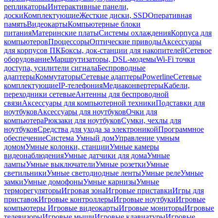
репликаторы
Интерактивные панели,
доски
Комплектующие
Жесткие диски, SSD
Оперативная
память
Видеокарты
Компьютерные блоки
питания
Материнские платы
Системы охлаждения
Корпуса для
компьютеров
Процессоры
Оптические приводы
Аксессуары
для корпусов ПК
Боксы, док-станции для накопителей
Сетевое
оборудование
Маршрутизаторы, DSL-модемы
Wi-Fi точки
доступа, усилители сигнала
Беспроводные
адаптеры
Коммутаторы
Сетевые адаптеры
Powerline
Сетевые
комплектующие
IP-телефония
Медиаконвертеры
Кабели,
переходники сетевые
Антенны для беспроводной
связи
Аксессуары для компьютерной техники
Подставки для
ноутбуков
Аксессуары для ноутбуков
Очки для
компьютера
Рюкзаки для ноутбуков
Сумки, чехлы для
ноутбуков
Средства для ухода за электроникой
Программное
обеспечение
Система Умный дом
Управление умным
домом
Умные колонки, станции
Умные камеры
видеонаблюдения
Умные датчики для дома
Умные
лампы
Умные выключатели
Умные розетки
Умные
светильники
Умные светодиодные ленты
Умные реле
Умные
замки
Умные домофоны
Умные карнизы
Умные
терморегуляторы
Игровая зона
Игровые приставки
Игры для
приставок
Игровые контроллеры
Игровые ноутбуки
Игровые
компьютеры
Игровые видеокарты
Игровые мониторы
Игровые
телевизоры
Игровые мыши
Игровые клавиатуры
Игровые