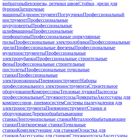
вибраторы
Бензорезы, резчики швов
Стойки, дрели для
бурения
Затирочные
машины
Гидроинструмент
Погрузчики
Профессиональный
инструмент
Профессиональные
шуруповерты
Профессиональные
шлифмашины
Профессиональные
перфораторы
Профессиональные циркулярные
пилы
Профессиональные электролобзики
Профессиональные
дрели
Профессиональные фрезеры
Профессиональные
мультиинструменты
Профессиональные
электрорубанки
Профессиональные строительные
фены
Профессиональные строительные
пистолеты
Профессиональные точильные
станки
Профессиональные
электроножницы
Пневмоинструмент
Наборы
профессионального электроинструмента
Строительное
оборудование
Компрессоры
Тепловые пушки
Пылесосы
профессиональные
Стружкоотсосы
Домкраты
Аксессуары для
компрессоров, пневмосистем
Системы пылеудаления для
электроинструмента
Пневмоинструмент
Станки и
оборудование
Деревообрабатывающие
станки
Ленточнопильные станки
Металлообрабатывающие
станки
Плиткорезные станки
Точильные
станки
Комплектующие для станков
Оснастка для
станков
Аксессуары для станков
Стружкоотсосы
Аксессуары