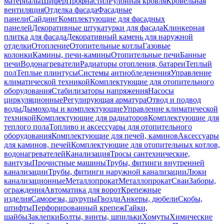
материалы
Шифер
Профнастил
Рулонная кровля
Кровельная
вентиляция
Отделка фасада
Фасадные
панели
Сайдинг
Комплектующие для фасадных
панелей
Декоративные штукатурки для фасада
Клинкерная
плитка для фасада
Декоративный камень для наружной
отделки
Отопление
Отопительные котлы
Газовые
колонки
Камины, печи-камины
Отопительные печи
Банные
печи
Водонагреватели
Радиаторы отопления, батареи
Теплый
пол
Теплые плинтусы
Системы антиобледенения
Управление
климатической техникой
Комплектующие для отопительного
оборудования
Стабилизаторы напряжения
Насосы
циркуляционные
Регулирующая арматура
Отвод и подвод
воды
Дымоходы и комплектующие
Управление климатической
техникой
Комплектующие для радиаторов
Комплектующие для
теплого пола
Топливо и аксессуары для отопительного
оборудования
Комплектующие для печей, каминов
Аксессуары
для каминов, печей
Комплектующие для отопительных котлов,
водонагревателей
Канализация
Тросы сантехнические,
вантузы
Прочистные машины
Трубы, фитинги внутренней
канализации
Трубы, фитинги наружной канализации
Люки
канализационные
Металлопрокат
Металлопрокат
Сваи
Заборы,
ограждения
Автоматика для ворот
Крепежные
изделия
Саморезы, шурупы
Гвозди
Анкеры, дюбели
Скобы,
штифты
Перфорированный крепеж
Гайки,
шайбы
Заклепки
Болты, винты, шпильки
Хомуты
Химические