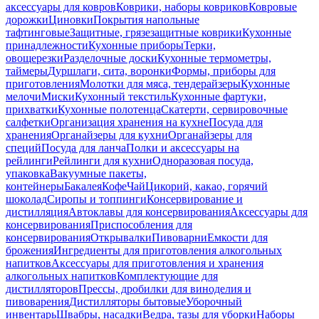
аксессуары для ковров
Коврики, наборы ковриков
Ковровые
дорожки
Циновки
Покрытия напольные
тафтинговые
Защитные, грязезащитные коврики
Кухонные
принадлежности
Кухонные приборы
Терки,
овощерезки
Разделочные доски
Кухонные термометры,
таймеры
Дуршлаги, сита, воронки
Формы, приборы для
приготовления
Молотки для мяса, тендерайзеры
Кухонные
мелочи
Миски
Кухонный текстиль
Кухонные фартуки,
прихватки
Кухонные полотенца
Скатерти, сервировочные
салфетки
Организация хранения на кухне
Посуда для
хранения
Органайзеры для кухни
Органайзеры для
специй
Посуда для ланча
Полки и аксессуары на
рейлинги
Рейлинги для кухни
Одноразовая посуда,
упаковка
Вакуумные пакеты,
контейнеры
Бакалея
Кофе
Чай
Цикорий, какао, горячий
шоколад
Сиропы и топпинги
Консервирование и
дистилляция
Автоклавы для консервирования
Аксессуары для
консервирования
Приспособления для
консервирования
Открывалки
Пивоварни
Емкости для
брожения
Ингредиенты для приготовления алкогольных
напитков
Аксессуары для приготовления и хранения
алкогольных напитков
Комплектующие для
дистилляторов
Прессы, дробилки для виноделия и
пивоварения
Дистилляторы бытовые
Уборочный
инвентарь
Швабры, насадки
Ведра, тазы для уборки
Наборы