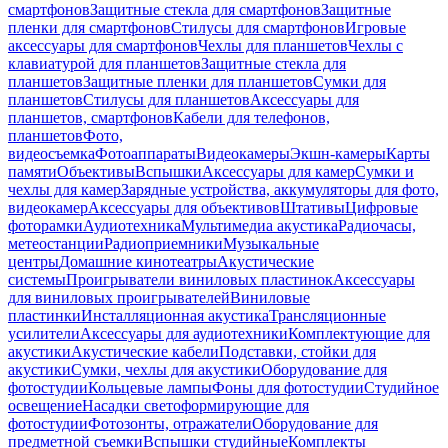
смартфонов
Защитные стекла для смартфонов
Защитные
пленки для смартфонов
Стилусы для смартфонов
Игровые
аксессуары для смартфонов
Чехлы для планшетов
Чехлы с
клавиатурой для планшетов
Защитные стекла для
планшетов
Защитные пленки для планшетов
Сумки для
планшетов
Стилусы для планшетов
Аксессуары для
планшетов, смартфонов
Кабели для телефонов,
планшетов
Фото,
видеосъемка
Фотоаппараты
Видеокамеры
Экшн-камеры
Карты
памяти
Объективы
Вспышки
Аксессуары для камер
Сумки и
чехлы для камер
Зарядные устройства, аккумуляторы для фото,
видеокамер
Аксессуары для объективов
Штативы
Цифровые
фоторамки
Аудиотехника
Мультимедиа акустика
Радиочасы,
метеостанции
Радиоприемники
Музыкальные
центры
Домашние кинотеатры
Акустические
системы
Проигрыватели виниловых пластинок
Аксессуары
для виниловых проигрывателей
Виниловые
пластинки
Инсталляционная акустика
Трансляционные
усилители
Аксессуары для аудиотехники
Комплектующие для
акустики
Акустические кабели
Подставки, стойки для
акустики
Сумки, чехлы для акустики
Оборудование для
фотостудии
Кольцевые лампы
Фоны для фотостудии
Студийное
освещение
Насадки светоформирующие для
фотостудии
Фотозонты, отражатели
Оборудование для
предметной съемки
Вспышки студийные
Комплекты