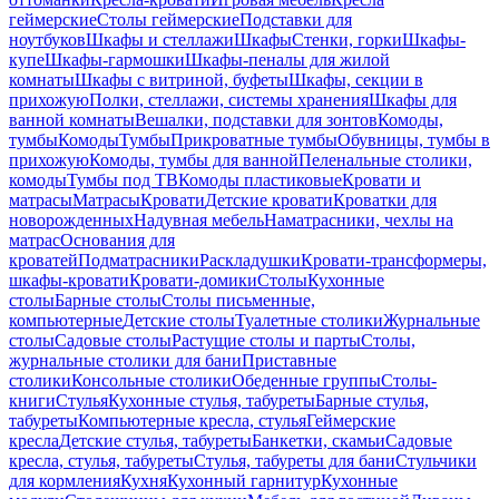
геймерские
Столы геймерские
Подставки для
ноутбуков
Шкафы и стеллажи
Шкафы
Стенки, горки
Шкафы-
купе
Шкафы-гармошки
Шкафы-пеналы для жилой
комнаты
Шкафы с витриной, буфеты
Шкафы, секции в
прихожую
Полки, стеллажи, системы хранения
Шкафы для
ванной комнаты
Вешалки, подставки для зонтов
Комоды,
тумбы
Комоды
Тумбы
Прикроватные тумбы
Обувницы, тумбы в
прихожую
Комоды, тумбы для ванной
Пеленальные столики,
комоды
Тумбы под ТВ
Комоды пластиковые
Кровати и
матрасы
Матрасы
Кровати
Детские кровати
Кроватки для
новорожденных
Надувная мебель
Наматрасники, чехлы на
матрас
Основания для
кроватей
Подматрасники
Раскладушки
Кровати-трансформеры,
шкафы-кровати
Кровати-домики
Столы
Кухонные
столы
Барные столы
Столы письменные,
компьютерные
Детские столы
Туалетные столики
Журнальные
столы
Садовые столы
Растущие столы и парты
Столы,
журнальные столики для бани
Приставные
столики
Консольные столики
Обеденные группы
Столы-
книги
Стулья
Кухонные стулья, табуреты
Барные стулья,
табуреты
Компьютерные кресла, стулья
Геймерские
кресла
Детские стулья, табуреты
Банкетки, скамьи
Садовые
кресла, стулья, табуреты
Стулья, табуреты для бани
Стульчики
для кормления
Кухня
Кухонный гарнитур
Кухонные