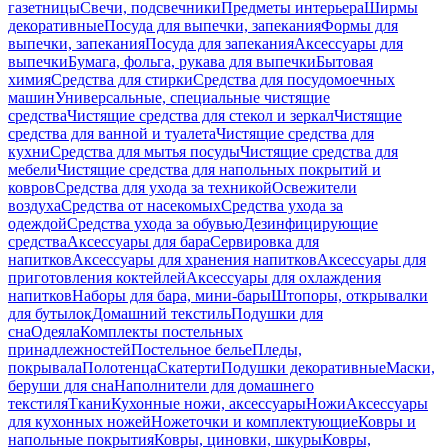
газетницы
Свечи, подсвечники
Предметы интерьера
Ширмы
декоративные
Посуда для выпечки, запекания
Формы для
выпечки, запекания
Посуда для запекания
Аксессуары для
выпечки
Бумага, фольга, рукава для выпечки
Бытовая
химия
Средства для стирки
Средства для посудомоечных
машин
Универсальные, специальные чистящие
средства
Чистящие средства для стекол и зеркал
Чистящие
средства для ванной и туалета
Чистящие средства для
кухни
Средства для мытья посуды
Чистящие средства для
мебели
Чистящие средства для напольных покрытий и
ковров
Средства для ухода за техникой
Освежители
воздуха
Средства от насекомых
Средства ухода за
одеждой
Средства ухода за обувью
Дезинфицирующие
средства
Аксессуары для бара
Сервировка для
напитков
Аксессуары для хранения напитков
Аксессуары для
приготовления коктейлей
Аксессуары для охлаждения
напитков
Наборы для бара, мини-бары
Штопоры, открывалки
для бутылок
Домашний текстиль
Подушки для
сна
Одеяла
Комплекты постельных
принадлежностей
Постельное белье
Пледы,
покрывала
Полотенца
Скатерти
Подушки декоративные
Маски,
беруши для сна
Наполнители для домашнего
текстиля
Ткани
Кухонные ножи, аксессуары
Ножи
Аксессуары
для кухонных ножей
Ножеточки и комплектующие
Ковры и
напольные покрытия
Ковры, циновки, шкуры
Ковры,