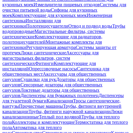
кухонных моек
Измельчители пищевых отходов
Системы для
очистки питьевой воды
Сифоны для кухонных
моек
Комплектующие для кухонных моек
Инженерная
сантехника
Инсталляции для
сантехники
Полотенцесушители
Отвод и подвод воды
Трубы
водопроводные
Магистральные фильтры, системы
сантехнические
Комплектующие для радиаторов,
полотенцесушителей
Монтажные комплекты для
сантехники
Регулирующая арматура
Системы защиты от
протечек
Люки сантехнические
Аксессуары для
магистральных фильтров, систем
сантехнических
Фитинги
Комплектующие для
инсталляций
Опрессовочные насосы
Сантехника для
общественных мест
Аксессуары для общественных
санузлов
Сушилки для рук
Дозаторы для общественных
санузлов
Сенсорные дозаторы для общественных
санузлов
Локтевые дозаторы для общественных
санузлов
Диспенсеры для бумажных полотенец
Диспенсеры
для туалетной бумаги
Канализация
Тросы сантехнические,
вантузы
Прочистные машины
Трубы, фитинги внутренней
канализации
Трубы, фитинги наружной канализации
Люки
канализационные
Теплый пол водяной
Трубы для теплого
пола
Коллекторы и комплектующие
Термостатика для теплого
пола
Автоматика для теплого
пола
Строительство
Строительные смеси и грунтовки
Клеевые