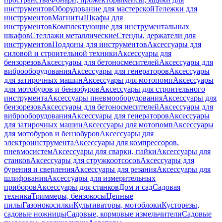
инструментов
Оборудование для мастерской
Тележки для
инструментов
Магниты
Шкафы для
инструментов
Комплектующие для инструментальных
шкафов
Стеллажи металлические
Стенды, держатели для
инструментов
Поддоны для инструментов
Аксессуары для
силовой и строительной техники
Аксессуары для
бензорезов
Аксессуары для бетоносмесителей
Аксессуары для
виброоборудования
Аксессуары для генераторов
Аксессуары
для затирочных машин
Аксессуары для мотопомп
Аксессуары
для мотобуров и бензобуров
Аксессуары для строительного
инструмента
Аксессуары пневмооборудования
Аксессуары для
бензорезов
Аксессуары для бетоносмесителей
Аксессуары для
виброоборудования
Аксессуары для генераторов
Аксессуары
для затирочных машин
Аксессуары для мотопомп
Аксессуары
для мотобуров и бензобуров
Аксессуары для
электроинструмента
Аксессуары для компрессоров,
пневмосистем
Аксессуары для сварки, пайки
Аксессуары для
станков
Аксессуары для стружкоотсосов
Аксессуары для
бурения и сверления
Аксессуары для резания
Аксессуары для
шлифования
Аксессуары для измерительных
приборов
Аксессуары для станков
Дом и сад
Садовая
техника
Триммеры, бензокосы
Цепные
пилы
Газонокосилки
Культиваторы, мотоблоки
Кусторезы,
садовые ножницы
Садовые, кормовые измельчители
Садовые