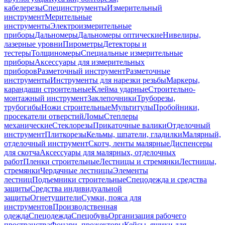
кабелерезы
Специнструменты
Измерительный
инструмент
Мерительные
инструменты
Электроизмерительные
приборы
Дальномеры
Дальномеры оптические
Нивелиры,
лазерные уровни
Пирометры
Детекторы и
тестеры
Толщиномеры
Специальные измерительные
приборы
Аксессуары для измерительных
приборов
Разметочный инструмент
Разметочные
инструменты
Инструменты для нарезки резьбы
Маркеры,
карандаши строительные
Клейма ударные
Строительно-
монтажный инструмент
Заклепочники
Труборезы,
трубогибы
Ножи строительные
Мультитулы
Пробойники,
просекатели отверстий
Ломы
Степлеры
механические
Стеклорезы
Прикаточные валики
Отделочный
инструмент
Плиткорезы
Кельмы, шпатели, гладилки
Малярный,
отделочный инструмент
Скотч, ленты малярные
Диспенсеры
для скотча
Аксессуары для малярных, отделочных
работ
Пленки строительные
Лестницы и стремянки
Лестницы,
стремянки
Чердачные лестницы
Элементы
лестниц
Подъемники строительные
Спецодежда и средства
защиты
Средства индивидуальной
защиты
Огнетушители
Сумки, пояса для
инструментов
Производственная
одежда
Спецодежда
Спецобувь
Организация рабочего
пространства
Фонари, прожекторы
Кейсы, ящики для