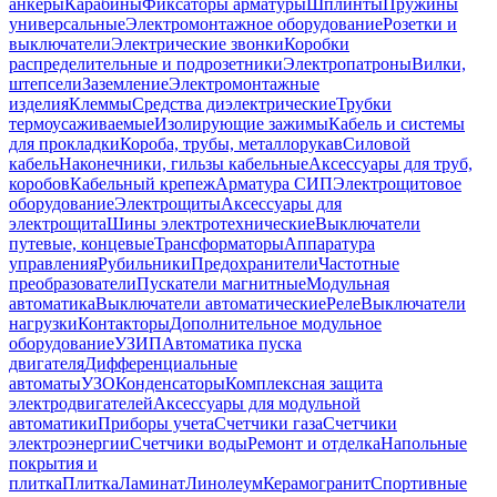
анкеры
Карабины
Фиксаторы арматуры
Шплинты
Пружины
универсальные
Электромонтажное оборудование
Розетки и
выключатели
Электрические звонки
Коробки
распределительные и подрозетники
Электропатроны
Вилки,
штепсели
Заземление
Электромонтажные
изделия
Клеммы
Средства диэлектрические
Трубки
термоусаживаемые
Изолирующие зажимы
Кабель и системы
для прокладки
Короба, трубы, металлорукав
Силовой
кабель
Наконечники, гильзы кабельные
Аксессуары для труб,
коробов
Кабельный крепеж
Арматура СИП
Электрощитовое
оборудование
Электрощиты
Аксессуары для
электрощита
Шины электротехнические
Выключатели
путевые, концевые
Трансформаторы
Аппаратура
управления
Рубильники
Предохранители
Частотные
преобразователи
Пускатели магнитные
Модульная
автоматика
Выключатели автоматические
Реле
Выключатели
нагрузки
Контакторы
Дополнительное модульное
оборудование
УЗИП
Автоматика пуска
двигателя
Дифференциальные
автоматы
УЗО
Конденсаторы
Комплексная защита
электродвигателей
Аксессуары для модульной
автоматики
Приборы учета
Счетчики газа
Счетчики
электроэнергии
Счетчики воды
Ремонт и отделка
Напольные
покрытия и
плитка
Плитка
Ламинат
Линолеум
Керамогранит
Спортивные