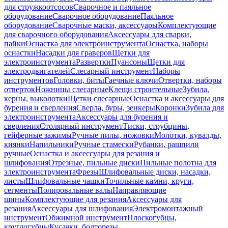
для стружкоотсосов
Сварочное и паяльное
оборудование
Сварочное оборудование
Паяльное
оборудование
Сварочные маски, аксессуары
Комплектующие
для сварочного оборудования
Аксессуары для сварки,
пайки
Оснастка для электроинструмента
Оснастка, наборы
оснастки
Насадки для граверов
Щетки для
электроинструмента
Развертки
Пуансоны
Щетки для
электродвигателей
Слесарный инструмент
Наборы
инструментов
Головки, биты
Гаечные ключи
Отвертки, наборы
отверток
Ножницы слесарные
Клещи строительные
Зубила,
керны, выколотки
Щетки слесарные
Оснастка и аксессуары для
бурения и сверления
Сверла, буры, зенкеры
Коронки
Зубила для
электроинструмента
Аксессуары для бурения и
сверления
Столярный инструмент
Тиски, струбцины,
гейферные зажимы
Ручные пилы, ножовки
Молотки, кувалды,
киянки
Напильники
Ручные стамески
Рубанки, рашпили
ручные
Оснастка и аксессуары для резания и
шлифования
Отрезные, пильные диски
Пильные полотна для
электроинструмента
Фрезы
Шлифовальные диски, насадки,
листы
Шлифовальные чашки
Точильные камни, круги,
сегменты
Полировальные валы
Направляющие
шины
Комплектующие для резания
Аксессуары для
резания
Аксессуары для шлифования
Электромонтажный
инструмент
Обжимной инструмент
Плоскогубцы,
круглогубцы
Кусачки, болторезы,