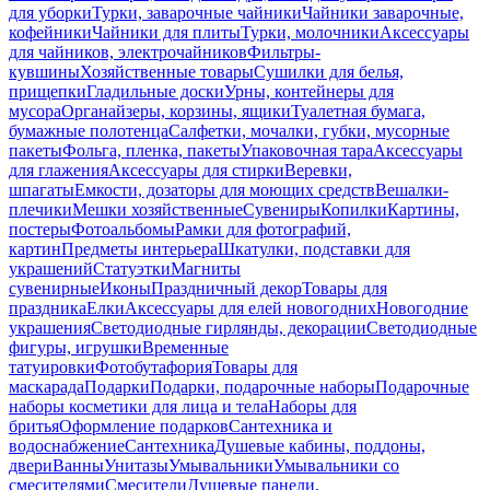
для уборки
Турки, заварочные чайники
Чайники заварочные,
кофейники
Чайники для плиты
Турки, молочники
Аксессуары
для чайников, электрочайников
Фильтры-
кувшины
Хозяйственные товары
Сушилки для белья,
прищепки
Гладильные доски
Урны, контейнеры для
мусора
Органайзеры, корзины, ящики
Туалетная бумага,
бумажные полотенца
Салфетки, мочалки, губки, мусорные
пакеты
Фольга, пленка, пакеты
Упаковочная тара
Аксессуары
для глажения
Аксессуары для стирки
Веревки,
шпагаты
Емкости, дозаторы для моющих средств
Вешалки-
плечики
Мешки хозяйственные
Сувениры
Копилки
Картины,
постеры
Фотоальбомы
Рамки для фотографий,
картин
Предметы интерьера
Шкатулки, подставки для
украшений
Статуэтки
Магниты
сувенирные
Иконы
Праздничный декор
Товары для
праздника
Елки
Аксессуары для елей новогодних
Новогодние
украшения
Светодиодные гирлянды, декорации
Светодиодные
фигуры, игрушки
Временные
татуировки
Фотобутафория
Товары для
маскарада
Подарки
Подарки, подарочные наборы
Подарочные
наборы косметики для лица и тела
Наборы для
бритья
Оформление подарков
Сантехника и
водоснабжение
Сантехника
Душевые кабины, поддоны,
двери
Ванны
Унитазы
Умывальники
Умывальники со
смесителями
Смесители
Душевые панели,