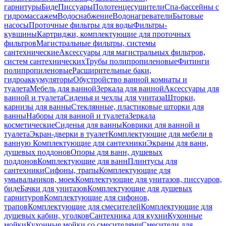
гарнитуры
Биде
Писсуары
Полотенцесушители
Спа-бассейны с
гидромассажем
Водоснабжение
Водонагреватели
Бытовые
насосы
Проточные фильтры для воды
Фильтры-
кувшины
Картриджи, комплектующие для проточных
фильтров
Магистральные фильтры, системы
сантехнические
Аксессуары для магистральных фильтров,
систем сантехнических
Трубы полипропиленовые
Фитинги
полипропиленовые
Расширительные баки,
гидроаккумуляторы
Обустройство ванной комнаты и
туалета
Мебель для ванной
Зеркала для ванной
Аксессуары для
ванной и туалета
Сиденья и чехлы для унитаза
Шторки,
карнизы для ванны
Стеклянные, пластиковые шторки для
ванны
Наборы для ванной и туалета
Зеркала
косметические
Сиденья для ванны
Коврики для ванной и
туалета
Экран-дверки в туалет
Комплектующие для мебели в
ванную
Комплектующие для сантехники
Экраны для ванн,
душевых поддонов
Опоры для ванн, душевых
поддонов
Комплектующие для ванн
Плинтусы для
сантехники
Сифоны, трапы
Комплектующие для
умывальников, моек
Комплектующие для унитазов, писсуаров,
биде
Бачки для унитазов
Комплектующие для душевых
гарнитуров
Комплектующие для сифонов,
трапов
Комплектующие для смесителей
Комплектующие для
душевых кабин, уголков
Сантехника для кухни
Кухонные
мойки
Кухонные мойки со смесителями
Смесители для