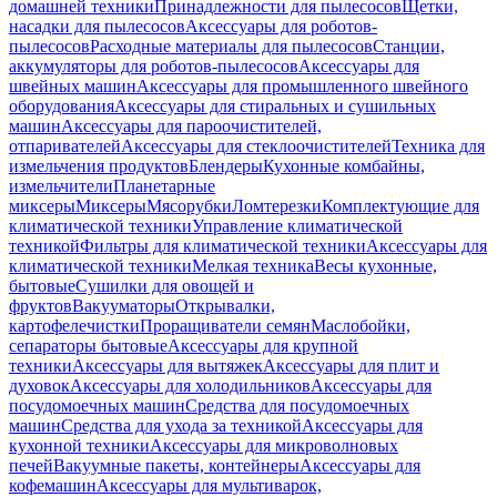
домашней техники
Принадлежности для пылесосов
Щетки,
насадки для пылесосов
Аксессуары для роботов-
пылесосов
Расходные материалы для пылесосов
Станции,
аккумуляторы для роботов-пылесосов
Аксессуары для
швейных машин
Аксессуары для промышленного швейного
оборудования
Аксессуары для стиральных и сушильных
машин
Аксессуары для пароочистителей,
отпаривателей
Аксессуары для стеклоочистителей
Техника для
измельчения продуктов
Блендеры
Кухонные комбайны,
измельчители
Планетарные
миксеры
Миксеры
Мясорубки
Ломтерезки
Комплектующие для
климатической техники
Управление климатической
техникой
Фильтры для климатической техники
Аксессуары для
климатической техники
Мелкая техника
Весы кухонные,
бытовые
Сушилки для овощей и
фруктов
Вакууматоры
Открывалки,
картофелечистки
Проращиватели семян
Маслобойки,
сепараторы бытовые
Аксессуары для крупной
техники
Аксессуары для вытяжек
Аксессуары для плит и
духовок
Аксессуары для холодильников
Аксессуары для
посудомоечных машин
Средства для посудомоечных
машин
Средства для ухода за техникой
Аксессуары для
кухонной техники
Аксессуары для микроволновых
печей
Вакуумные пакеты, контейнеры
Аксессуары для
кофемашин
Аксессуары для мультиварок,