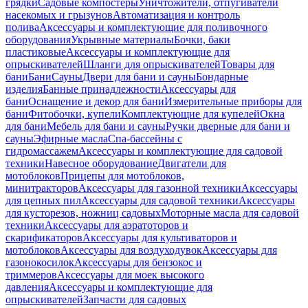
грядки
Садовые компостеры
Уничтожители, отпугиватели
насекомых и грызунов
Автоматизация и контроль
полива
Аксессуары и комплектующие для поливочного
оборудования
Укрывные материалы
Бочки, баки
пластиковые
Аксессуары и комплектующие для
опрыскивателей
Шланги для опрыскивателей
Товары для
бани
Бани
Сауны
Двери для бани и сауны
Бондарные
изделия
Банные принадлежности
Аксессуары для
бани
Оснащение и декор для бани
Измерительные приборы для
бани
Фитобочки, купели
Комплектующие для купелей
Окна
для бани
Мебель для бани и сауны
Ручки дверные для бани и
сауны
Эфирные масла
Спа-бассейны с
гидромассажем
Аксессуары и комплектующие для садовой
техники
Навесное оборудование
Двигатели для
мотоблоков
Прицепы для мотоблоков,
минитракторов
Аксессуары для газонной техники
Аксессуары
для цепных пил
Аксессуары для садовой техники
Аксессуары
для кусторезов, ножниц садовых
Моторные масла для садовой
техники
Аксессуары для аэратоторов и
скарификаторов
Аксессуары для культиваторов и
мотоблоков
Аксессуары для воздуходувок
Аксессуары для
газонокосилок
Аксессуары для бензокос и
триммеров
Аксессуары для моек высокого
давления
Аксессуары и комплектующие для
опрыскивателей
Запчасти для садовых