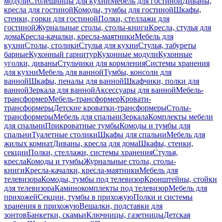
модули
Столешницы для кухни
Мебель для гостиной
Диваны,
кресла для гостиной
Комоды, тумбы для гостиной
Шкафы,
стенки, горки для гостиной
Полки, стеллажи для
гостиной
Журнальные столы, столы-книги
Кресла, стулья для
дома
Кресла-качалки, кресла-маятники
Мебель для
кухни
Столы, столики
Стулья для кухни
Стулья, табуреты
барные
Кухонный гарнитур
Кухонные модули
Кухонные
уголки, диваны
Стульчики для кормления
Системы хранения
для кухни
Мебель для ванной
Тумбы, консоли для
ванной
Шкафы, пеналы для ванной
Шкафчики, полки для
ванной
Зеркала для ванной
Аксессуары для ванной
Мебель-
трансформер
Мебель-трансформер
Кровати-
трансформеры
Детские кроватки-трансформеры
Столы-
трансформеры
Мебель для спальни
Зеркала
Комплекты мебели
для спальни
Прикроватные тумбы
Комоды и тумбы для
спальни
Туалетные столики
Шкафы для спальни
Мебель для
жилых комнат
Диваны, кресла для дома
Шкафы, стенки,
секции
Полки, стеллажи, системы хранения
Стулья,
кресла
Комоды и тумбы
Журнальные столы, столы-
книги
Кресла-качалки, кресла-маятники
Мебель для
телевизора
Комоды, тумбы под телевизор
Кронштейны, стойки
для телевизора
Каминокомплекты под телевизор
Мебель для
прихожей
Секции, тумбы в прихожую
Полки и системы
хранения в прихожую
Вешалки, подставки для
зонтов
Банкетки, скамьи
Ключницы, газетницы
Детская