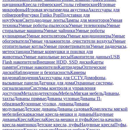
наушники
Кресла геймерские
Столы геймерские
Игровые
микрофоны
Игровая мультимедиа акустика
Аксессуары для
геймеров
Фигурки Funko Pop
Подставки для
ноутбуков
Светодиодные ленты
Лампы для мониторов
Умная
техника
Умные роботы-пылесосы
Умные телевизоры
Умные
стиральные машины
Умные чайники
Умные роботы
кулинарные
Умные вентиляторы
Умные кондиционеры
Умные
обогреватели
Умные увлажнители, очистители воздуха
Умные
отопительные котлы
Умные проветриватели
Умные радиочасы,
метеостанции
Умные кормушки и поилки для
животных
Умные напольные весы
Накопители данных
USB
Flash накопители
Внешние HDD, SSD диски
Карты
памяти
Сетевые накопители
Картридеры
Оптические
диски
Наблюдение и безопасность
Камеры
видеонаблюдения
Аксессуары для CCTV
Домофоны,
вызывные панели
Датчики для дома
Охранные системы,
сигнализации
Системы контроля и управления
доступом
Металлодетекторы
Мебель
Мягкая мебель
Диваны,
тахты
Диваны прямые
Диваны угловые
Диваны П-
образные
Кухонные уголки, диваны
Диваны
модульные
Детские диваны
Диваны садовые
Комплекты мягкой
мебели
Бескаркасные кресла-мешки и диваны
Надувные
диваны
Кресла
Кресла
Кресла-мешки и пуфы
Кресла-качалки,
кресла-маятники
Детские кресла, пуфы
Надувные кресла
Пуфы,
оттоманки
Кресла-кровати
Игровая мебель
Кресла