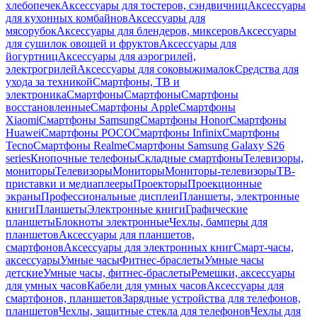
хлебопечек
Аксессуары для тостеров, сэндвичниц
Аксессуары
для кухонных комбайнов
Аксессуары для
мясорубок
Аксессуары для блендеров, миксеров
Аксессуары
для сушилок овощей и фруктов
Аксессуары для
йогуртниц
Аксессуары для аэрогрилей,
электрогрилей
Аксессуары для соковыжималок
Средства для
ухода за техникой
Смартфоны, ТВ и
электроника
Смартфоны
Смартфоны
Смартфоны
восстановленные
Смартфоны Apple
Смартфоны
Xiaomi
Смартфоны Samsung
Смартфоны Honor
Смартфоны
Huawei
Смартфоны POCO
Смартфоны Infinix
Смартфоны
Tecno
Смартфоны Realme
Смартфоны Samsung Galaxy S26
series
Кнопочные телефоны
Складные смартфоны
Телевизоры,
мониторы
Телевизоры
Мониторы
Мониторы-телевизоры
ТВ-
приставки и медиаплееры
Проекторы
Проекционные
экраны
Профессиональные дисплеи
Планшеты, электронные
книги
Планшеты
Электронные книги
Графические
планшеты
Блокноты электронные
Чехлы, бамперы для
планшетов
Аксессуары для планшетов,
смартфонов
Аксессуары для электронных книг
Смарт-часы,
аксессуары
Умные часы
Фитнес-браслеты
Умные часы
детские
Умные часы, фитнес-браслеты
Ремешки, аксессуары
для умных часов
Кабели для умных часов
Аксессуары для
смартфонов, планшетов
Зарядные устройства для телефонов,
планшетов
Чехлы, защитные стекла для телефонов
Чехлы для