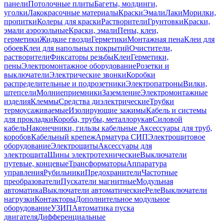
панели
Потолочные плиты
Багеты, молдинги,
уголки
Лакокрасочные материалы
Краски
Эмали
Лаки
Морилки,
пропитки
Колеры для краски
Растворители
Грунтовки
Краски,
эмали аэрозольные
Краски, эмали
Пены, клеи,
герметики
Жидкие гвозди
Герметики
Монтажная пена
Клеи для
обоев
Клеи для напольных покрытий
Очистители,
растворители
Фиксаторы резьбы
Клеи
Герметики,
пены
Электромонтажное оборудование
Розетки и
выключатели
Электрические звонки
Коробки
распределительные и подрозетники
Электропатроны
Вилки,
штепсели
Молниеприемники
Заземление
Электромонтажные
изделия
Клеммы
Средства диэлектрические
Трубки
термоусаживаемые
Изолирующие зажимы
Кабель и системы
для прокладки
Короба, трубы, металлорукав
Силовой
кабель
Наконечники, гильзы кабельные
Аксессуары для труб,
коробов
Кабельный крепеж
Арматура СИП
Электрощитовое
оборудование
Электрощиты
Аксессуары для
электрощита
Шины электротехнические
Выключатели
путевые, концевые
Трансформаторы
Аппаратура
управления
Рубильники
Предохранители
Частотные
преобразователи
Пускатели магнитные
Модульная
автоматика
Выключатели автоматические
Реле
Выключатели
нагрузки
Контакторы
Дополнительное модульное
оборудование
УЗИП
Автоматика пуска
двигателя
Дифференциальные