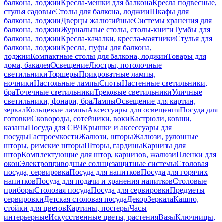
балкона, лоджии
Кресла-мешки для балкона
Кресла подвесные,
стулья садовые
Столы для балкона, лоджии
Шкафы для
балкона, лоджии
Дверцы жалюзийные
Системы хранения для
балкона, лоджии
Журнальные столы, столы-книги
Тумбы для
балкона, лоджии
Кресла-качалки, кресла-маятники
Стулья для
балкона, лоджии
Кресла, пуфы для балкона,
лоджии
Компактные столы для балкона, лоджии
Товары для
дома, бакалея
Освещение
Люстры, потолочные
светильники
Торшеры
Прикроватные лампы,
ночники
Настольные лампы
Споты
Настенные светильники,
бра
Точечные светильники
Трековые светильники
Уличные
светильники, фонари, бра
Лампы
Освещение для картин,
зеркал
Кольцевые лампы
Аксессуары для освещения
Посуда для
готовки
Сковороды, сотейники, воки
Кастрюли, ковши,
казаны
Посуда для СВЧ
Крышки и аксессуары для
посуды
Гастроемкости
Жалюзи, шторы
Жалюзи, рулонные
шторы, римские шторы
Шторы, гардины
Карнизы для
штор
Комплектующие для штор, карнизов, жалюзи
Пленки для
окон
Электроприводные солнцезащитные системы
Столовая
посуда, сервировка
Посуда для напитков
Посуда для горячих
напитков
Посуда для подачи и хранения напитков
Столовые
приборы
Столовая посуда
Посуда для сервировки
Предметы
сервировки
Детская столовая посуда
Декор
Зеркала
Кашпо,
стойки для цветов
Картины, постеры
Часы
интерьерные
Искусственные цветы, растения
Вазы
Ключницы,