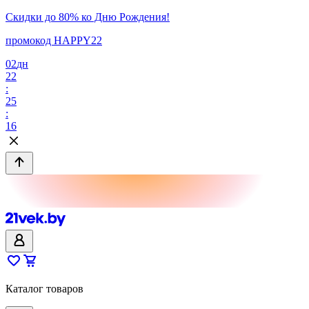
Скидки до 80% ко Дню Рождения!
промокод HAPPY22
02
дн
22
:
25
:
16
Каталог товаров