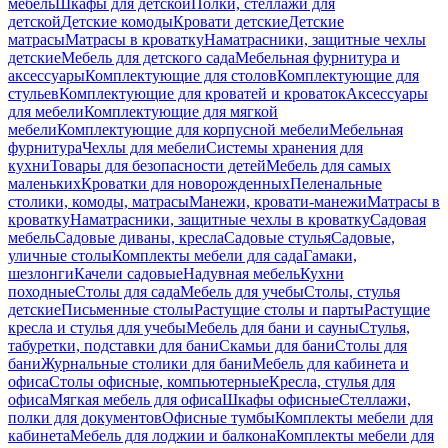
мебель
Шкафы для детской
Полки, стеллажи для
детской
Детские комоды
Кровати детские
Детские
матрасы
Матрасы в кроватку
Наматрасники, защитные чехлы
детские
Мебель для детского сада
Мебельная фурнитура и
аксессуары
Комплектующие для столов
Комплектующие для
стульев
Комплектующие для кроватей и кроваток
Аксессуары
для мебели
Комплектующие для мягкой
мебели
Комплектующие для корпусной мебели
Мебельная
фурнитура
Чехлы для мебели
Системы хранения для
кухни
Товары для безопасности детей
Мебель для самых
маленьких
Кроватки для новорожденных
Пеленальные
столики, комоды, матрасы
Манежи, кровати-манежи
Матрасы в
кроватку
Наматрасники, защитные чехлы в кроватку
Садовая
мебель
Садовые диваны, кресла
Садовые стулья
Садовые,
уличные столы
Комплекты мебели для сада
Гамаки,
шезлонги
Качели садовые
Надувная мебель
Кухни
походные
Столы для сада
Мебель для учебы
Столы, стулья
детские
Письменные столы
Растущие столы и парты
Растущие
кресла и стулья для учебы
Мебель для бани и сауны
Стулья,
табуретки, подставки для бани
Скамьи для бани
Столы для
бани
Журнальные столики для бани
Мебель для кабинета и
офиса
Столы офисные, компьютерные
Кресла, стулья для
офиса
Мягкая мебель для офиса
Шкафы офисные
Стеллажи,
полки для документов
Офисные тумбы
Комплекты мебели для
кабинета
Мебель для лоджии и балкона
Комплекты мебели для