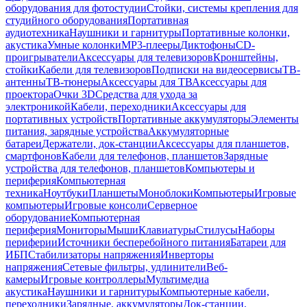
оборудования для фотостудии
Стойки, системы крепления для
студийного оборудования
Портативная
аудиотехника
Наушники и гарнитуры
Портативные колонки,
акустика
Умные колонки
MP3-плееры
Диктофоны
CD-
проигрыватели
Аксессуары для телевизоров
Кронштейны,
стойки
Кабели для телевизоров
Подписки на видеосервисы
ТВ-
антенны
ТВ-тюнеры
Аксессуары для ТВ
Аксессуары для
проектора
Очки 3D
Средства для ухода за
электроникой
Кабели, переходники
Аксессуары для
портативных устройств
Портативные аккумуляторы
Элементы
питания, зарядные устройства
Аккумуляторные
батареи
Держатели, док-станции
Аксессуары для планшетов,
смартфонов
Кабели для телефонов, планшетов
Зарядные
устройства для телефонов, планшетов
Компьютеры и
периферия
Компьютерная
техника
Ноутбуки
Планшеты
Моноблоки
Компьютеры
Игровые
компьютеры
Игровые консоли
Серверное
оборудование
Компьютерная
периферия
Мониторы
Мыши
Клавиатуры
Стилусы
Наборы
периферии
Источники бесперебойного питания
Батареи для
ИБП
Стабилизаторы напряжения
Инверторы
напряжения
Сетевые фильтры, удлинители
Веб-
камеры
Игровые контроллеры
Мультимедиа
акустика
Наушники и гарнитуры
Компьютерные кабели,
переходники
Зарядные, аккумуляторы
Док-станции,