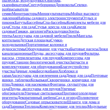
пылесосы, воздуходувки
Аэраторы,
скарификаторы
Снегоуборщики
Дровоколы
Сеялки,
разбрасыватели
семян
Минитракторы
Миникультиваторы
Мойки высокого
давления
Наборы садового электроинструмента
Отдых и
пикник
Батуты
Бассейны
Спа-бассейны
Комплекты мебели для
сада
Столы для сада
Стулья, кресла для сада
Качели
садовые
Гамаки, шезлонги
Раскладушки
Зонты,
тенты
Аксессуары для садовой мебели
Грили
Мангалы,
коптильни
Детская площадка
Сумки-
холодильники
Портативные колонки и
аудиосистемы
Оборудование для участка
Бытовые насосы
Люки
канализационные
Пруды, аксессуары для прудов
Фильтры,
насосы, стерилизаторы для прудов
Компрессоры для
прудов
Станции биологической очистки
Запчасти и
комплектующие для оборудования
Благоустройство
участка
Дачные дома
Беседки
Бани
Хозблоки и
сараи
Аксессуары для озеленения сада
Декор для сада
Почтовые
ящики, таблички
Козырьки
Скворечники, кормушки для
птиц
Домики для насекомых
Фонтаны, скульптуры для
сада
Пруды, аксессуары для прудов
Уличные
обогреватели
Уличные светильники
Противогололедные
реагенты
Декоративный щебень
Сад и огород
Поливочное
оборудование
Садовые опрыскиватели
Шланги для дома и
сада
Парники
Теплицы
Комплектующие для теплиц
Модульные