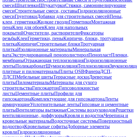
смеси
Шпатлевки
Штукатурки
Стяжки, самонивелирующие
смеси
Строительные смеси, составы
Гидроизоляционные
смеси
Грунтовки
Добавки для строительных смесей
Пены,
клеи, герметики
Жидкие гвозди
Герметики
Монтажная
пена
Клеи для обоев
Клеи для напольных
покрытий
Очистители, растворители
Фиксаторы
резьбы
Клеи
Герметики, пены
Кирпичи, блоки, тротуарная
плитка
Кирпичи
Строительные блоки
Тротуарная
плитка
Изоляционные материалы
Минеральная
вата
Экструдированный пенополистирол
Пенопласт
Пленки,
мембраны
Отражающая теплоизоляция
Гидроизоляционные
ленты
Поликарбонат
Шумоизоляция
Теплоизоляция
Звукоизоляц
плитные и пиломатериалы
Плиты OSB
Фанера
ДСП,
ЛДСП
Мебельные щиты
Террасные доски
Древесные
плиты
Пиломатериалы
Материалы для сухого
строительства
Гипсокартон
Гипсоволокнистые
листы
Цементные плиты
Профили для
гипсокартона
Комплектующие для гипсокартона
Ленты
армирующие
Уплотнительные ленты
Гипсовые и цементные
плиты
Вентиляторы вытяжные
Системы воздуховодов
Решетки
вентиляционные, диффузоры
Кровля и водосток
Черепица и
кровельные материалы
Водосточные системы
Поверхностный
водоотвод
Кровельные софиты
Доборные элементы
кровли
Гидроизоляционные