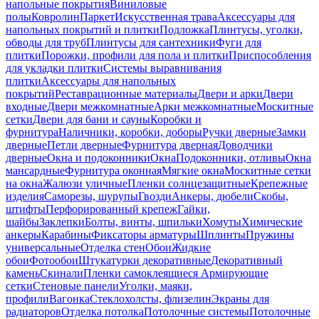
напольные покрытия
Виниловые
полы
Ковролин
Паркет
Искусственная трава
Аксессуары для
напольных покрытий и плитки
Подложка
Плинтусы, уголки,
обводы для труб
Плинтусы для сантехники
Фуги для
плитки
Порожки, профили для пола и плитки
Приспособления
для укладки плитки
Системы выравнивания
плитки
Аксессуары для напольных
покрытий
Реставрационные материалы
Двери и арки
Двери
входные
Двери межкомнатные
Арки межкомнатные
Москитные
сетки
Двери для бани и сауны
Коробки и
фурнитура
Наличники, коробки, доборы
Ручки дверные
Замки
дверные
Петли дверные
Фурнитура дверная
Доводчики
дверные
Окна и подоконники
Окна
Подоконники, отливы
Окна
мансардные
Фурнитура оконная
Мягкие окна
Москитные сетки
на окна
Жалюзи уличные
Пленки солнцезащитные
Крепежные
изделия
Саморезы, шурупы
Гвозди
Анкеры, дюбели
Скобы,
штифты
Перфорированный крепеж
Гайки,
шайбы
Заклепки
Болты, винты, шпильки
Хомуты
Химические
анкеры
Карабины
Фиксаторы арматуры
Шплинты
Пружины
универсальные
Отделка стен
Обои
Жидкие
обои
Фотообои
Штукатурки декоративные
Декоративный
камень
Скинали
Пленки самоклеящиеся
Армирующие
сетки
Стеновые панели
Уголки, маяки,
профили
Вагонка
Стеклохолсты, флизелин
Экраны для
радиаторов
Отделка потолка
Потолочные системы
Потолочные