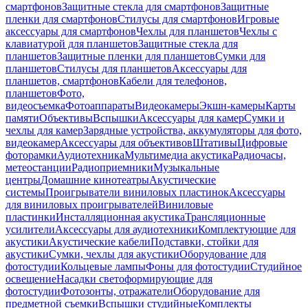
смартфонов
Защитные стекла для смартфонов
Защитные
пленки для смартфонов
Стилусы для смартфонов
Игровые
аксессуары для смартфонов
Чехлы для планшетов
Чехлы с
клавиатурой для планшетов
Защитные стекла для
планшетов
Защитные пленки для планшетов
Сумки для
планшетов
Стилусы для планшетов
Аксессуары для
планшетов, смартфонов
Кабели для телефонов,
планшетов
Фото,
видеосъемка
Фотоаппараты
Видеокамеры
Экшн-камеры
Карты
памяти
Объективы
Вспышки
Аксессуары для камер
Сумки и
чехлы для камер
Зарядные устройства, аккумуляторы для фото,
видеокамер
Аксессуары для объективов
Штативы
Цифровые
фоторамки
Аудиотехника
Мультимедиа акустика
Радиочасы,
метеостанции
Радиоприемники
Музыкальные
центры
Домашние кинотеатры
Акустические
системы
Проигрыватели виниловых пластинок
Аксессуары
для виниловых проигрывателей
Виниловые
пластинки
Инсталляционная акустика
Трансляционные
усилители
Аксессуары для аудиотехники
Комплектующие для
акустики
Акустические кабели
Подставки, стойки для
акустики
Сумки, чехлы для акустики
Оборудование для
фотостудии
Кольцевые лампы
Фоны для фотостудии
Студийное
освещение
Насадки светоформирующие для
фотостудии
Фотозонты, отражатели
Оборудование для
предметной съемки
Вспышки студийные
Комплекты