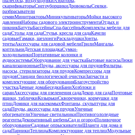
пылесосы, воздуходувки
Аэраторы,
скарификаторы
Снегоуборщики
Дровоколы
Сеялки,
разбрасыватели
семян
Минитракторы
Миникультиваторы
Мойки высокого
давления
Наборы садового электроинструмента
Отдых и
пикник
Батуты
Бассейны
Спа-бассейны
Комплекты мебели для
сада
Столы для сада
Стулья, кресла для сада
Качели
садовые
Гамаки, шезлонги
Раскладушки
Зонты,
тенты
Аксессуары для садовой мебели
Грили
Мангалы,
коптильни
Детская площадка
Сумки-
холодильники
Портативные колонки и
аудиосистемы
Оборудование для участка
Бытовые насосы
Люки
канализационные
Пруды, аксессуары для прудов
Фильтры,
насосы, стерилизаторы для прудов
Компрессоры для
прудов
Станции биологической очистки
Запчасти и
комплектующие для оборудования
Благоустройство
участка
Дачные дома
Беседки
Бани
Хозблоки и
сараи
Аксессуары для озеленения сада
Декор для сада
Почтовые
ящики, таблички
Козырьки
Скворечники, кормушки для
птиц
Домики для насекомых
Фонтаны, скульптуры для
сада
Пруды, аксессуары для прудов
Уличные
обогреватели
Уличные светильники
Противогололедные
реагенты
Декоративный щебень
Сад и огород
Поливочное
оборудование
Садовые опрыскиватели
Шланги для дома и
сада
Парники
Теплицы
Комплектующие для теплиц
Модульные