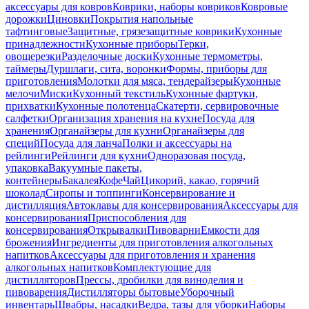
аксессуары для ковров
Коврики, наборы ковриков
Ковровые
дорожки
Циновки
Покрытия напольные
тафтинговые
Защитные, грязезащитные коврики
Кухонные
принадлежности
Кухонные приборы
Терки,
овощерезки
Разделочные доски
Кухонные термометры,
таймеры
Дуршлаги, сита, воронки
Формы, приборы для
приготовления
Молотки для мяса, тендерайзеры
Кухонные
мелочи
Миски
Кухонный текстиль
Кухонные фартуки,
прихватки
Кухонные полотенца
Скатерти, сервировочные
салфетки
Организация хранения на кухне
Посуда для
хранения
Органайзеры для кухни
Органайзеры для
специй
Посуда для ланча
Полки и аксессуары на
рейлинги
Рейлинги для кухни
Одноразовая посуда,
упаковка
Вакуумные пакеты,
контейнеры
Бакалея
Кофе
Чай
Цикорий, какао, горячий
шоколад
Сиропы и топпинги
Консервирование и
дистилляция
Автоклавы для консервирования
Аксессуары для
консервирования
Приспособления для
консервирования
Открывалки
Пивоварни
Емкости для
брожения
Ингредиенты для приготовления алкогольных
напитков
Аксессуары для приготовления и хранения
алкогольных напитков
Комплектующие для
дистилляторов
Прессы, дробилки для виноделия и
пивоварения
Дистилляторы бытовые
Уборочный
инвентарь
Швабры, насадки
Ведра, тазы для уборки
Наборы