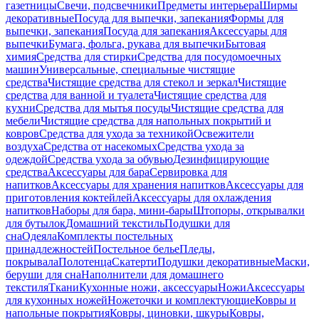
газетницы
Свечи, подсвечники
Предметы интерьера
Ширмы
декоративные
Посуда для выпечки, запекания
Формы для
выпечки, запекания
Посуда для запекания
Аксессуары для
выпечки
Бумага, фольга, рукава для выпечки
Бытовая
химия
Средства для стирки
Средства для посудомоечных
машин
Универсальные, специальные чистящие
средства
Чистящие средства для стекол и зеркал
Чистящие
средства для ванной и туалета
Чистящие средства для
кухни
Средства для мытья посуды
Чистящие средства для
мебели
Чистящие средства для напольных покрытий и
ковров
Средства для ухода за техникой
Освежители
воздуха
Средства от насекомых
Средства ухода за
одеждой
Средства ухода за обувью
Дезинфицирующие
средства
Аксессуары для бара
Сервировка для
напитков
Аксессуары для хранения напитков
Аксессуары для
приготовления коктейлей
Аксессуары для охлаждения
напитков
Наборы для бара, мини-бары
Штопоры, открывалки
для бутылок
Домашний текстиль
Подушки для
сна
Одеяла
Комплекты постельных
принадлежностей
Постельное белье
Пледы,
покрывала
Полотенца
Скатерти
Подушки декоративные
Маски,
беруши для сна
Наполнители для домашнего
текстиля
Ткани
Кухонные ножи, аксессуары
Ножи
Аксессуары
для кухонных ножей
Ножеточки и комплектующие
Ковры и
напольные покрытия
Ковры, циновки, шкуры
Ковры,