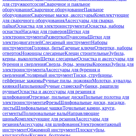
для стружкоотсосов
Сварочное и паяльное
оборудование
Сварочное оборудование
Паяльное
оборудование
Сварочные маски, аксессуары
Комплектующие
для сварочного оборудования
Аксессуары для сварки,
пайки
Оснастка для электроинструмента
Оснастка, наборы
оснастки
Насадки для граверов
Щетки для
электроинструмента
Развертки
Пуансоны
Щетки для
электродвигателей
Слесарный инструмент
Наборы
инструментов
Головки, биты
Гаечные ключи
Отвертки, наборы
отверток
Ножницы слесарные
Клещи строительные
Зубила,
керны, выколотки
Щетки слесарные
Оснастка и аксессуары для
бурения и сверления
Сверла, буры, зенкеры
Коронки
Зубила для
электроинструмента
Аксессуары для бурения и
сверления
Столярный инструмент
Тиски, струбцины,
гейферные зажимы
Ручные пилы, ножовки
Молотки, кувалды,
киянки
Напильники
Ручные стамески
Рубанки, рашпили
ручные
Оснастка и аксессуары для резания и
шлифования
Отрезные, пильные диски
Пильные полотна для
электроинструмента
Фрезы
Шлифовальные диски, насадки,
листы
Шлифовальные чашки
Точильные камни, круги,
сегменты
Полировальные валы
Направляющие
шины
Комплектующие для резания
Аксессуары для
резания
Аксессуары для шлифования
Электромонтажный
инструмент
Обжимной инструмент
Плоскогубцы,
круглогубцы
Кусачки, болторезы,