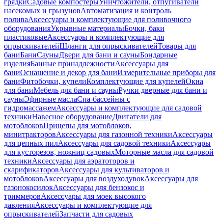
грядки
Садовые компостеры
Уничтожители, отпугиватели
насекомых и грызунов
Автоматизация и контроль
полива
Аксессуары и комплектующие для поливочного
оборудования
Укрывные материалы
Бочки, баки
пластиковые
Аксессуары и комплектующие для
опрыскивателей
Шланги для опрыскивателей
Товары для
бани
Бани
Сауны
Двери для бани и сауны
Бондарные
изделия
Банные принадлежности
Аксессуары для
бани
Оснащение и декор для бани
Измерительные приборы для
бани
Фитобочки, купели
Комплектующие для купелей
Окна
для бани
Мебель для бани и сауны
Ручки дверные для бани и
сауны
Эфирные масла
Спа-бассейны с
гидромассажем
Аксессуары и комплектующие для садовой
техники
Навесное оборудование
Двигатели для
мотоблоков
Прицепы для мотоблоков,
минитракторов
Аксессуары для газонной техники
Аксессуары
для цепных пил
Аксессуары для садовой техники
Аксессуары
для кусторезов, ножниц садовых
Моторные масла для садовой
техники
Аксессуары для аэратоторов и
скарификаторов
Аксессуары для культиваторов и
мотоблоков
Аксессуары для воздуходувок
Аксессуары для
газонокосилок
Аксессуары для бензокос и
триммеров
Аксессуары для моек высокого
давления
Аксессуары и комплектующие для
опрыскивателей
Запчасти для садовых