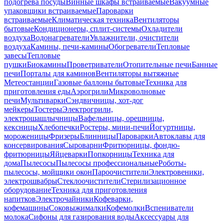
подогрева посуды
Винные шкафы встраиваемые
Вакуумные
упаковщики встраиваемые
Пароварки
встраиваемые
Климатическая техника
Вентиляторы
бытовые
Кондиционеры, сплит-системы
Охладители
воздуха
Водонагреватели
Увлажнители, очистители
воздуха
Камины, печи-камины
Обогреватели
Тепловые
завесы
Тепловые
пушки
Биокамины
Проветриватели
Отопительные печи
Банные
печи
Порталы для каминов
Вентиляторы вытяжные
Метеостанции
Газовые баллоны бытовые
Техника для
приготовления еды
Аэрогрили
Микроволновые
печи
Мультиварки
Сэндвичницы, хот-дог
мейкеры
Тостеры
Электрогрили,
электрошашлычницы
Вафельницы, орешницы,
кексницы
Хлебопечки
Ростеры, мини-печи
Йогуртницы,
мороженицы
Фризеры
Блинницы
Пароварки
Автоклавы для
консервирования
Сыроварни
Фритюрницы, фондю-
фритюрницы
Яйцеварки
Попкорницы
Техника для
дома
Пылесосы
Пылесосы профессиональные
Роботы-
пылесосы, мойщики окон
Пароочистители
Электровеники,
электрошвабры
Стеклоочистители
Стерилизационное
оборудование
Техника для приготовления
напитков
Электрочайники
Кофеварки,
кофемашины
Соковыжималки
Кофемолки
Вспениватели
молока
Сифоны для газирования воды
Аксессуары для