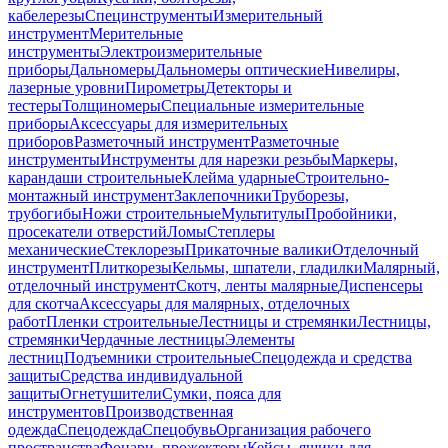
кабелерезы
Специнструменты
Измерительный
инструмент
Мерительные
инструменты
Электроизмерительные
приборы
Дальномеры
Дальномеры оптические
Нивелиры,
лазерные уровни
Пирометры
Детекторы и
тестеры
Толщиномеры
Специальные измерительные
приборы
Аксессуары для измерительных
приборов
Разметочный инструмент
Разметочные
инструменты
Инструменты для нарезки резьбы
Маркеры,
карандаши строительные
Клейма ударные
Строительно-
монтажный инструмент
Заклепочники
Труборезы,
трубогибы
Ножи строительные
Мультитулы
Пробойники,
просекатели отверстий
Ломы
Степлеры
механические
Стеклорезы
Прикаточные валики
Отделочный
инструмент
Плиткорезы
Кельмы, шпатели, гладилки
Малярный,
отделочный инструмент
Скотч, ленты малярные
Диспенсеры
для скотча
Аксессуары для малярных, отделочных
работ
Пленки строительные
Лестницы и стремянки
Лестницы,
стремянки
Чердачные лестницы
Элементы
лестниц
Подъемники строительные
Спецодежда и средства
защиты
Средства индивидуальной
защиты
Огнетушители
Сумки, пояса для
инструментов
Производственная
одежда
Спецодежда
Спецобувь
Организация рабочего
пространства
Фонари, прожекторы
Кейсы, ящики для