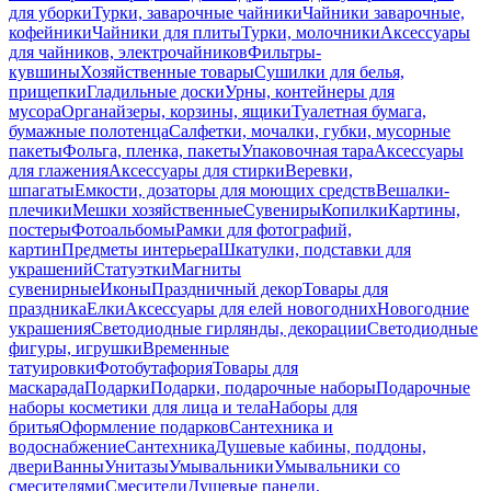
для уборки
Турки, заварочные чайники
Чайники заварочные,
кофейники
Чайники для плиты
Турки, молочники
Аксессуары
для чайников, электрочайников
Фильтры-
кувшины
Хозяйственные товары
Сушилки для белья,
прищепки
Гладильные доски
Урны, контейнеры для
мусора
Органайзеры, корзины, ящики
Туалетная бумага,
бумажные полотенца
Салфетки, мочалки, губки, мусорные
пакеты
Фольга, пленка, пакеты
Упаковочная тара
Аксессуары
для глажения
Аксессуары для стирки
Веревки,
шпагаты
Емкости, дозаторы для моющих средств
Вешалки-
плечики
Мешки хозяйственные
Сувениры
Копилки
Картины,
постеры
Фотоальбомы
Рамки для фотографий,
картин
Предметы интерьера
Шкатулки, подставки для
украшений
Статуэтки
Магниты
сувенирные
Иконы
Праздничный декор
Товары для
праздника
Елки
Аксессуары для елей новогодних
Новогодние
украшения
Светодиодные гирлянды, декорации
Светодиодные
фигуры, игрушки
Временные
татуировки
Фотобутафория
Товары для
маскарада
Подарки
Подарки, подарочные наборы
Подарочные
наборы косметики для лица и тела
Наборы для
бритья
Оформление подарков
Сантехника и
водоснабжение
Сантехника
Душевые кабины, поддоны,
двери
Ванны
Унитазы
Умывальники
Умывальники со
смесителями
Смесители
Душевые панели,