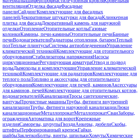
материалы
Шифер
Профнастил
Рулонная кровля
Кровельная
вентиляция
Отделка фасада
Фасадные
панели
Сайдинг
Комплектующие для фасадных
панелей
Декоративные штукатурки для фасада
Клинкерная
плитка для фасада
Декоративный камень для наружной
отделки
Отопление
Отопительные котлы
Газовые
колонки
Камины, печи-камины
Отопительные печи
Банные
печи
Водонагреватели
Радиаторы отопления, батареи
Теплый
пол
Теплые плинтусы
Системы антиобледенения
Управление
климатической техникой
Комплектующие для отопительного
оборудования
Стабилизаторы напряжения
Насосы
циркуляционные
Регулирующая арматура
Отвод и подвод
воды
Дымоходы и комплектующие
Управление климатической
техникой
Комплектующие для радиаторов
Комплектующие для
теплого пола
Топливо и аксессуары для отопительного
оборудования
Комплектующие для печей, каминов
Аксессуары
для каминов, печей
Комплектующие для отопительных котлов,
водонагревателей
Канализация
Тросы сантехнические,
вантузы
Прочистные машины
Трубы, фитинги внутренней
канализации
Трубы, фитинги наружной канализации
Люки
канализационные
Металлопрокат
Металлопрокат
Сваи
Заборы,
ограждения
Автоматика для ворот
Крепежные
изделия
Саморезы, шурупы
Гвозди
Анкеры, дюбели
Скобы,
штифты
Перфорированный крепеж
Гайки,
шайбы
Заклепки
Болты, винты, шпильки
Хомуты
Химические