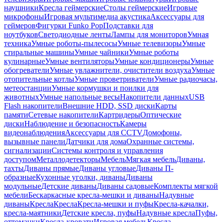
наушники
Кресла геймерские
Столы геймерские
Игровые
микрофоны
Игровая мультимедиа акустика
Аксессуары для
геймеров
Фигурки Funko Pop
Подставки для
ноутбуков
Светодиодные ленты
Лампы для мониторов
Умная
техника
Умные роботы-пылесосы
Умные телевизоры
Умные
стиральные машины
Умные чайники
Умные роботы
кулинарные
Умные вентиляторы
Умные кондиционеры
Умные
обогреватели
Умные увлажнители, очистители воздуха
Умные
отопительные котлы
Умные проветриватели
Умные радиочасы,
метеостанции
Умные кормушки и поилки для
животных
Умные напольные весы
Накопители данных
USB
Flash накопители
Внешние HDD, SSD диски
Карты
памяти
Сетевые накопители
Картридеры
Оптические
диски
Наблюдение и безопасность
Камеры
видеонаблюдения
Аксессуары для CCTV
Домофоны,
вызывные панели
Датчики для дома
Охранные системы,
сигнализации
Системы контроля и управления
доступом
Металлодетекторы
Мебель
Мягкая мебель
Диваны,
тахты
Диваны прямые
Диваны угловые
Диваны П-
образные
Кухонные уголки, диваны
Диваны
модульные
Детские диваны
Диваны садовые
Комплекты мягкой
мебели
Бескаркасные кресла-мешки и диваны
Надувные
диваны
Кресла
Кресла
Кресла-мешки и пуфы
Кресла-качалки,
кресла-маятники
Детские кресла, пуфы
Надувные кресла
Пуфы,
оттоманки
Кресла-кровати
Игровая мебель
Кресла