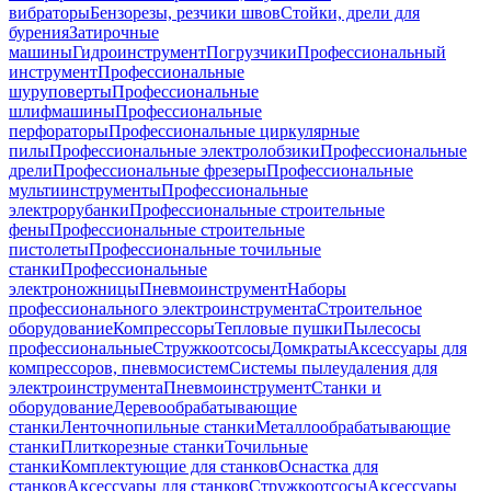
вибраторы
Бензорезы, резчики швов
Стойки, дрели для
бурения
Затирочные
машины
Гидроинструмент
Погрузчики
Профессиональный
инструмент
Профессиональные
шуруповерты
Профессиональные
шлифмашины
Профессиональные
перфораторы
Профессиональные циркулярные
пилы
Профессиональные электролобзики
Профессиональные
дрели
Профессиональные фрезеры
Профессиональные
мультиинструменты
Профессиональные
электрорубанки
Профессиональные строительные
фены
Профессиональные строительные
пистолеты
Профессиональные точильные
станки
Профессиональные
электроножницы
Пневмоинструмент
Наборы
профессионального электроинструмента
Строительное
оборудование
Компрессоры
Тепловые пушки
Пылесосы
профессиональные
Стружкоотсосы
Домкраты
Аксессуары для
компрессоров, пневмосистем
Системы пылеудаления для
электроинструмента
Пневмоинструмент
Станки и
оборудование
Деревообрабатывающие
станки
Ленточнопильные станки
Металлообрабатывающие
станки
Плиткорезные станки
Точильные
станки
Комплектующие для станков
Оснастка для
станков
Аксессуары для станков
Стружкоотсосы
Аксессуары