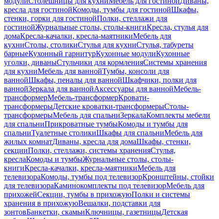
модули
Столешницы для кухни
Мебель для гостиной
Диваны,
кресла для гостиной
Комоды, тумбы для гостиной
Шкафы,
стенки, горки для гостиной
Полки, стеллажи для
гостиной
Журнальные столы, столы-книги
Кресла, стулья для
дома
Кресла-качалки, кресла-маятники
Мебель для
кухни
Столы, столики
Стулья для кухни
Стулья, табуреты
барные
Кухонный гарнитур
Кухонные модули
Кухонные
уголки, диваны
Стульчики для кормления
Системы хранения
для кухни
Мебель для ванной
Тумбы, консоли для
ванной
Шкафы, пеналы для ванной
Шкафчики, полки для
ванной
Зеркала для ванной
Аксессуары для ванной
Мебель-
трансформер
Мебель-трансформер
Кровати-
трансформеры
Детские кроватки-трансформеры
Столы-
трансформеры
Мебель для спальни
Зеркала
Комплекты мебели
для спальни
Прикроватные тумбы
Комоды и тумбы для
спальни
Туалетные столики
Шкафы для спальни
Мебель для
жилых комнат
Диваны, кресла для дома
Шкафы, стенки,
секции
Полки, стеллажи, системы хранения
Стулья,
кресла
Комоды и тумбы
Журнальные столы, столы-
книги
Кресла-качалки, кресла-маятники
Мебель для
телевизора
Комоды, тумбы под телевизор
Кронштейны, стойки
для телевизора
Каминокомплекты под телевизор
Мебель для
прихожей
Секции, тумбы в прихожую
Полки и системы
хранения в прихожую
Вешалки, подставки для
зонтов
Банкетки, скамьи
Ключницы, газетницы
Детская