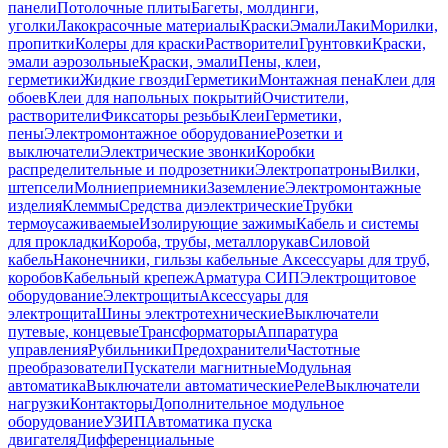
панели
Потолочные плиты
Багеты, молдинги,
уголки
Лакокрасочные материалы
Краски
Эмали
Лаки
Морилки,
пропитки
Колеры для краски
Растворители
Грунтовки
Краски,
эмали аэрозольные
Краски, эмали
Пены, клеи,
герметики
Жидкие гвозди
Герметики
Монтажная пена
Клеи для
обоев
Клеи для напольных покрытий
Очистители,
растворители
Фиксаторы резьбы
Клеи
Герметики,
пены
Электромонтажное оборудование
Розетки и
выключатели
Электрические звонки
Коробки
распределительные и подрозетники
Электропатроны
Вилки,
штепсели
Молниеприемники
Заземление
Электромонтажные
изделия
Клеммы
Средства диэлектрические
Трубки
термоусаживаемые
Изолирующие зажимы
Кабель и системы
для прокладки
Короба, трубы, металлорукав
Силовой
кабель
Наконечники, гильзы кабельные
Аксессуары для труб,
коробов
Кабельный крепеж
Арматура СИП
Электрощитовое
оборудование
Электрощиты
Аксессуары для
электрощита
Шины электротехнические
Выключатели
путевые, концевые
Трансформаторы
Аппаратура
управления
Рубильники
Предохранители
Частотные
преобразователи
Пускатели магнитные
Модульная
автоматика
Выключатели автоматические
Реле
Выключатели
нагрузки
Контакторы
Дополнительное модульное
оборудование
УЗИП
Автоматика пуска
двигателя
Дифференциальные