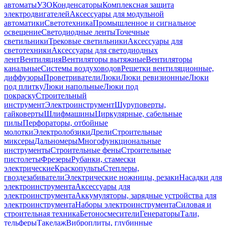
автоматы
УЗО
Конденсаторы
Комплексная защита
электродвигателей
Аксессуары для модульной
автоматики
Светотехника
Промышленное и сигнальное
освещение
Светодиодные ленты
Точечные
светильники
Трековые светильники
Аксессуары для
светотехники
Аксессуары для светодиодных
лент
Вентиляция
Вентиляторы вытяжные
Вентиляторы
канальные
Системы воздуховодов
Решетки вентиляционные,
диффузоры
Проветриватели
Люки
Люки ревизионные
Люки
под плитку
Люки напольные
Люки под
покраску
Строительный
инструмент
Электроинструмент
Шуруповерты,
гайковерты
Шлифмашины
Циркулярные, сабельные
пилы
Перфораторы, отбойные
молотки
Электролобзики
Дрели
Строительные
миксеры
Дальномеры
Многофункциональные
инструменты
Строительные фены
Строительные
пистолеты
Фрезеры
Рубанки, стамески
электрические
Краскопульты
Степлеры,
гвоздезабиватели
Электрические ножницы, резаки
Насадки для
электроинструмента
Аксессуары для
электроинструмента
Аккумуляторы, зарядные устройства для
электроинструмента
Наборы электроинструмента
Силовая и
строительная техника
Бетоносмесители
Генераторы
Тали,
тельферы
Такелаж
Виброплиты, глубинные