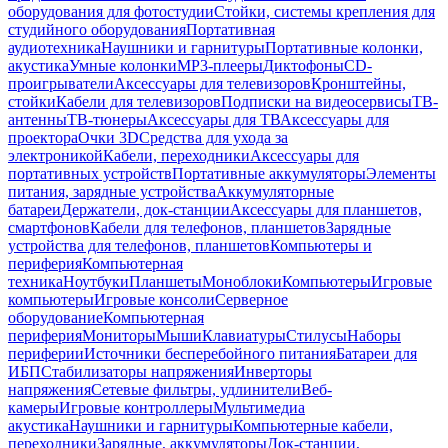
оборудования для фотостудии
Стойки, системы крепления для
студийного оборудования
Портативная
аудиотехника
Наушники и гарнитуры
Портативные колонки,
акустика
Умные колонки
MP3-плееры
Диктофоны
CD-
проигрыватели
Аксессуары для телевизоров
Кронштейны,
стойки
Кабели для телевизоров
Подписки на видеосервисы
ТВ-
антенны
ТВ-тюнеры
Аксессуары для ТВ
Аксессуары для
проектора
Очки 3D
Средства для ухода за
электроникой
Кабели, переходники
Аксессуары для
портативных устройств
Портативные аккумуляторы
Элементы
питания, зарядные устройства
Аккумуляторные
батареи
Держатели, док-станции
Аксессуары для планшетов,
смартфонов
Кабели для телефонов, планшетов
Зарядные
устройства для телефонов, планшетов
Компьютеры и
периферия
Компьютерная
техника
Ноутбуки
Планшеты
Моноблоки
Компьютеры
Игровые
компьютеры
Игровые консоли
Серверное
оборудование
Компьютерная
периферия
Мониторы
Мыши
Клавиатуры
Стилусы
Наборы
периферии
Источники бесперебойного питания
Батареи для
ИБП
Стабилизаторы напряжения
Инверторы
напряжения
Сетевые фильтры, удлинители
Веб-
камеры
Игровые контроллеры
Мультимедиа
акустика
Наушники и гарнитуры
Компьютерные кабели,
переходники
Зарядные, аккумуляторы
Док-станции,