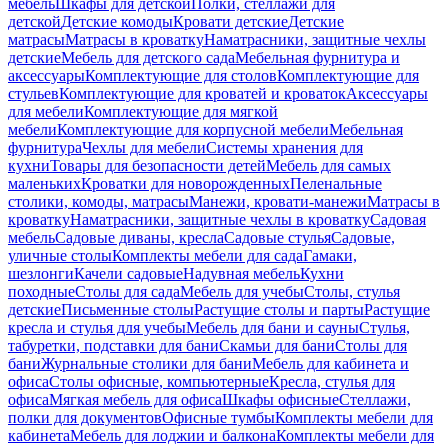
мебель
Шкафы для детской
Полки, стеллажи для
детской
Детские комоды
Кровати детские
Детские
матрасы
Матрасы в кроватку
Наматрасники, защитные чехлы
детские
Мебель для детского сада
Мебельная фурнитура и
аксессуары
Комплектующие для столов
Комплектующие для
стульев
Комплектующие для кроватей и кроваток
Аксессуары
для мебели
Комплектующие для мягкой
мебели
Комплектующие для корпусной мебели
Мебельная
фурнитура
Чехлы для мебели
Системы хранения для
кухни
Товары для безопасности детей
Мебель для самых
маленьких
Кроватки для новорожденных
Пеленальные
столики, комоды, матрасы
Манежи, кровати-манежи
Матрасы в
кроватку
Наматрасники, защитные чехлы в кроватку
Садовая
мебель
Садовые диваны, кресла
Садовые стулья
Садовые,
уличные столы
Комплекты мебели для сада
Гамаки,
шезлонги
Качели садовые
Надувная мебель
Кухни
походные
Столы для сада
Мебель для учебы
Столы, стулья
детские
Письменные столы
Растущие столы и парты
Растущие
кресла и стулья для учебы
Мебель для бани и сауны
Стулья,
табуретки, подставки для бани
Скамьи для бани
Столы для
бани
Журнальные столики для бани
Мебель для кабинета и
офиса
Столы офисные, компьютерные
Кресла, стулья для
офиса
Мягкая мебель для офиса
Шкафы офисные
Стеллажи,
полки для документов
Офисные тумбы
Комплекты мебели для
кабинета
Мебель для лоджии и балкона
Комплекты мебели для