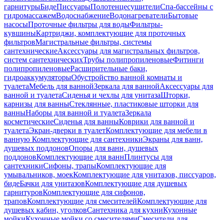
гарнитуры
Биде
Писсуары
Полотенцесушители
Спа-бассейны с
гидромассажем
Водоснабжение
Водонагреватели
Бытовые
насосы
Проточные фильтры для воды
Фильтры-
кувшины
Картриджи, комплектующие для проточных
фильтров
Магистральные фильтры, системы
сантехнические
Аксессуары для магистральных фильтров,
систем сантехнических
Трубы полипропиленовые
Фитинги
полипропиленовые
Расширительные баки,
гидроаккумуляторы
Обустройство ванной комнаты и
туалета
Мебель для ванной
Зеркала для ванной
Аксессуары для
ванной и туалета
Сиденья и чехлы для унитаза
Шторки,
карнизы для ванны
Стеклянные, пластиковые шторки для
ванны
Наборы для ванной и туалета
Зеркала
косметические
Сиденья для ванны
Коврики для ванной и
туалета
Экран-дверки в туалет
Комплектующие для мебели в
ванную
Комплектующие для сантехники
Экраны для ванн,
душевых поддонов
Опоры для ванн, душевых
поддонов
Комплектующие для ванн
Плинтусы для
сантехники
Сифоны, трапы
Комплектующие для
умывальников, моек
Комплектующие для унитазов, писсуаров,
биде
Бачки для унитазов
Комплектующие для душевых
гарнитуров
Комплектующие для сифонов,
трапов
Комплектующие для смесителей
Комплектующие для
душевых кабин, уголков
Сантехника для кухни
Кухонные
мойки
Кухонные мойки со смесителями
Смесители для