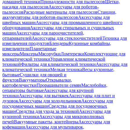
домашней техники
Принадлежности для пылесосов
Щетки,
насадки для пылесосов
Аксессуары для роботов-
пылесосов
Расходные материалы для пылесосов
Станции,
аккумуляторы для роботов-пылесосов
Аксессуары для
швейных машин
Аксессуары для промышленного швейного
оборудования
Аксессуары для стиральных и сушильных
машин
Аксессуары для пароочистителей,
отпаривателей
Аксессуары для стеклоочистителей
Техника для
измельчения продуктов
Блендеры
Кухонные комбайны,
измельчители
Планетарные
миксеры
Миксеры
Мясорубки
Ломтерезки
Комплектующие для
климатической техники
Управление климатической
техникой
Фильтры для климатической техники
Аксессуары для
климатической техники
Мелкая техника
Весы кухонные,
бытовые
Сушилки для овощей и
фруктов
Вакууматоры
Открывалки,
картофелечистки
Проращиватели семян
Маслобойки,
сепараторы бытовые
Аксессуары для крупной
техники
Аксессуары для вытяжек
Аксессуары для плит и
духовок
Аксессуары для холодильников
Аксессуары для
посудомоечных машин
Средства для посудомоечных
машин
Средства для ухода за техникой
Аксессуары для
кухонной техники
Аксессуары для микроволновых
печей
Вакуумные пакеты, контейнеры
Аксессуары для
кофемашин
Аксессуары для мультиварок,