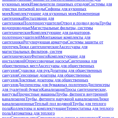
кухонных моек
Измельчители пищевых отходов
Системы для
очистки питьевой воды
Сифоны для кухонных
моек
Комплектующие для кухонных моек
Инженерная
сантехника
Инсталляции для
сантехники
Полотенцесушители
Отвод и подвод воды
Трубы
водопроводные
Магистральные фильтры, системы
сантехнические
Комплектующие для радиаторов,
полотенцесушителей
Монтажные комплекты для
сантехники
Регулирующая арматура
Системы защиты от
протечек
Люки сантехнические
Аксессуары для
магистральных фильтров, систем
сантехнических
Фитинги
Комплектующие для
инсталляций
Опрессовочные насосы
Сантехника для
общественных мест
Аксессуары для общественных
санузлов
Сушилки для рук
Дозаторы для общественных
санузлов
Сенсорные дозаторы для общественных
санузлов
Локтевые дозаторы для общественных
санузлов
Диспенсеры для бумажных полотенец
Диспенсеры
для туалетной бумаги
Канализация
Тросы сантехнические,
вантузы
Прочистные машины
Трубы, фитинги внутренней
канализации
Трубы, фитинги наружной канализации
Люки
канализационные
Теплый пол водяной
Трубы для теплого
пола
Коллекторы и комплектующие
Термостатика для теплого
пола
Автоматика для теплого
пола
Строительство
Строительные смеси и грунтовки
Клеевые