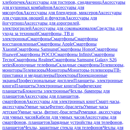
хлебопечек
Аксессуары для тостеров, сэндвичниц
Аксессуары
для кухонных комбайнов
Аксессуары для
мясорубок
Аксессуары для блендеров, миксеров
Аксессуары
для сушилок овощей и фруктов
Аксессуары для
йогуртниц
Аксессуары для аэрогрилей,
электрогрилей
Аксессуары для соковыжималок
Средства для
ухода за техникой
Смартфоны, ТВ и
электроника
Смартфоны
Смартфоны
Смартфоны
восстановленные
Смартфоны Apple
Смартфоны
Xiaomi
Смартфоны Samsung
Смартфоны Honor
Смартфоны
Huawei
Смартфоны POCO
Смартфоны Infinix
Смартфоны
Tecno
Смартфоны Realme
Смартфоны Samsung Galaxy S26
series
Кнопочные телефоны
Складные смартфоны
Телевизоры,
мониторы
Телевизоры
Мониторы
Мониторы-телевизоры
ТВ-
приставки и медиаплееры
Проекторы
Проекционные
экраны
Профессиональные дисплеи
Планшеты, электронные
книги
Планшеты
Электронные книги
Графические
планшеты
Блокноты электронные
Чехлы, бамперы для
планшетов
Аксессуары для планшетов,
смартфонов
Аксессуары для электронных книг
Смарт-часы,
аксессуары
Умные часы
Фитнес-браслеты
Умные часы
детские
Умные часы, фитнес-браслеты
Ремешки, аксессуары
для умных часов
Кабели для умных часов
Аксессуары для
смартфонов, планшетов
Зарядные устройства для телефонов,
планшетов
Чехлы, защитные стекла для телефонов
Чехлы для