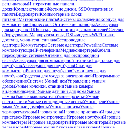
репликаторы
Интерактивные панели,
доски
Комплектующие
Жесткие диски, SSD
Оперативная
память
Видеокарты
Компьютерные блоки
питания
Материнские платы
Системы охлаждения
Корпуса для
компьютеров
Процессоры
Оптические приводы
Аксессуары
для корпусов ПК
Боксы, док-станции для накопителей
Сетевое
оборудование
Маршрутизаторы, DSL-модемы
Wi-Fi точки
доступа, усилители сигнала
Беспроводные
адаптеры
Коммутаторы
Сетевые адаптеры
Powerline
Сетевые
комплектующие
IP-телефония
Медиаконвертеры
Кабели,
переходники сетевые
Антенны для беспроводной
связи
Аксессуары для компьютерной техники
Подставки для
ноутбуков
Аксессуары для ноутбуков
Очки для
компьютера
Рюкзаки для ноутбуков
Сумки, чехлы для
ноутбуков
Средства для ухода за электроникой
Программное
обеспечение
Система Умный дом
Управление умным
домом
Умные колонки, станции
Умные камеры
видеонаблюдения
Умные датчики для дома
Умные
лампы
Умные выключатели
Умные розетки
Умные
светильники
Умные светодиодные ленты
Умные реле
Умные
замки
Умные домофоны
Умные карнизы
Умные
терморегуляторы
Игровая зона
Игровые приставки
Игры для
приставок
Игровые контроллеры
Игровые ноутбуки
Игровые
компьютеры
Игровые видеокарты
Игровые мониторы
Игровые
телевизоры
Игровые мыши
Игровые клавиатуры
Игровые