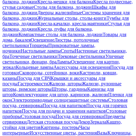
балкона, лоджии
Кресла-мешки для балкона
Кресла подвесные,
стулья садовые
Столы для балкона, лоджии
Шкафы для
балкона, лоджии
Дверцы жалюзийные
Системы хранения для
балкона, лоджии
Журнальные столы, столы-книги
Тумбы для
балкона, лоджии
Кресла-качалки, кресла-маятники
Стулья для
балкона, лоджии
Кресла, пуфы для балкона,
лоджии
Компактные столы для балкона, лоджии
Товары для
дома, бакалея
Освещение
Люстры, потолочные
светильники
Торшеры
Прикроватные лампы,
ночники
Настольные лампы
Споты
Настенные светильники,
бра
Точечные светильники
Трековые светильники
Уличные
светильники, фонари, бра
Лампы
Освещение для картин,
зеркал
Кольцевые лампы
Аксессуары для освещения
Посуда для
готовки
Сковороды, сотейники, воки
Кастрюли, ковши,
казаны
Посуда для СВЧ
Крышки и аксессуары для
посуды
Гастроемкости
Жалюзи, шторы
Жалюзи, рулонные
шторы, римские шторы
Шторы, гардины
Карнизы для
штор
Комплектующие для штор, карнизов, жалюзи
Пленки для
окон
Электроприводные солнцезащитные системы
Столовая
посуда, сервировка
Посуда для напитков
Посуда для горячих
напитков
Посуда для подачи и хранения напитков
Столовые
приборы
Столовая посуда
Посуда для сервировки
Предметы
сервировки
Детская столовая посуда
Декор
Зеркала
Кашпо,
стойки для цветов
Картины, постеры
Часы
интерьерные
Искусственные цветы, растения
Вазы
Ключницы,