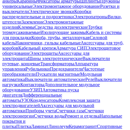
анкеры
Карабины
Фиксаторы арматуры
Шплинты
Пружины
универсальные
Электромонтажное оборудование
Розетки и
выключатели
Электрические звонки
Коробки
распределительные и подрозетники
Электропатроны
Вилки,
штепсели
Заземление
Электромонтажные
изделия
Клеммы
Средства диэлектрические
Трубки
термоусаживаемые
Изолирующие зажимы
Кабель и системы
для прокладки
Короба, трубы, металлорукав
Силовой
кабель
Наконечники, гильзы кабельные
Аксессуары для труб,
коробов
Кабельный крепеж
Арматура СИП
Электрощитовое
оборудование
Электрощиты
Аксессуары для
электрощита
Шины электротехнические
Выключатели
путевые, концевые
Трансформаторы
Аппаратура
управления
Рубильники
Предохранители
Частотные
преобразователи
Пускатели магнитные
Модульная
автоматика
Выключатели автоматические
Реле
Выключатели
нагрузки
Контакторы
Дополнительное модульное
оборудование
УЗИП
Автоматика пуска
двигателя
Дифференциальные
автоматы
УЗО
Конденсаторы
Комплексная защита
электродвигателей
Аксессуары для модульной
автоматики
Приборы учета
Счетчики газа
Счетчики
электроэнергии
Счетчики воды
Ремонт и отделка
Напольные
покрытия и
плитка
Плитка
Ламинат
Линолеум
Керамогранит
Спортивные