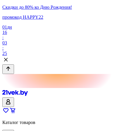
Скидки до 80% ко Дню Рождения!
промокод HAPPY22
01
дн
16
:
03
:
25
Каталог товаров