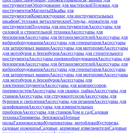
инструментов
Оборудование для мастерской
Тележки для
инструментов
Магниты
Шкафы для
инструментов
Комплектующие для инструментальных
шкафов
Стеллажи металлические
Стенды, держатели для
инструментов
Поддоны для инструментов
Аксессуары для
силовой и строительной техники
Аксессуары для
бензорезов
Аксессуары для бетоносмесителей
Аксессуары для
виброоборудования
Аксессуары для генераторов
Аксессуары
для затирочных машин
Аксессуары для мотопомп
Аксессуары
для мотобуров и бензобуров
Аксессуары для строительного
инструмента
Аксессуары пневмооборудования
Аксессуары для
бензорезов
Аксессуары для бетоносмесителей
Аксессуары для
виброоборудования
Аксессуары для генераторов
Аксессуары
для затирочных машин
Аксессуары для мотопомп
Аксессуары
для мотобуров и бензобуров
Аксессуары для
электроинструмента
Аксессуары для компрессоров,
пневмосистем
Аксессуары для сварки, пайки
Аксессуары для
станков
Аксессуары для стружкоотсосов
Аксессуары для
бурения и сверления
Аксессуары для резания
Аксессуары для
шлифования
Аксессуары для измерительных
приборов
Аксессуары для станков
Дом и сад
Садовая
техника
Триммеры, бензокосы
Цепные
пилы
Газонокосилки
Культиваторы, мотоблоки
Кусторезы,
садовые ножницы
Садовые, кормовые измельчители
Садовые