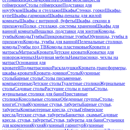
геймерские
Столы геймерские
Подставки для
ноутбуков
Шкафы и стеллажи
Шкафы
Стенки, горки
Шкафы-
купе
Шкафы-гармошки
Шкафы-пеналы для жилой
комнаты
Шкафы с витриной, буфеты
Шкафы, секции в
прихожую
Полки, стеллажи, системы хранения
Шкафы для
ванной комнаты
Вешалки, подставки для зонтов
Комоды,
тумбы
Комоды
Тумбы
Прикроватные тумбы
Обувницы, тумбы в
прихожую
Комоды, тумбы для ванной
Пеленальные столики,
комоды
Тумбы под ТВ
Комоды пластиковые
Кровати и
матрасы
Матрасы
Кровати
Детские кровати
Кроватки для
новорожденных
Надувная мебель
Наматрасники, чехлы на
матрас
Основания для
кроватей
Подматрасники
Раскладушки
Кровати-трансформеры,
шкафы-кровати
Кровати-домики
Столы
Кухонные
столы
Барные столы
Столы письменные,
компьютерные
Детские столы
Туалетные столики
Журнальные
столы
Садовые столы
Растущие столы и парты
Столы,
журнальные столики для бани
Приставные
столики
Консольные столики
Обеденные группы
Столы-
книги
Стулья
Кухонные стулья, табуреты
Барные стулья,
табуреты
Компьютерные кресла, стулья
Геймерские
кресла
Детские стулья, табуреты
Банкетки, скамьи
Садовые
кресла, стулья, табуреты
Стулья, табуреты для бани
Стульчики
для кормления
Кухня
Кухонный гарнитур
Кухонные