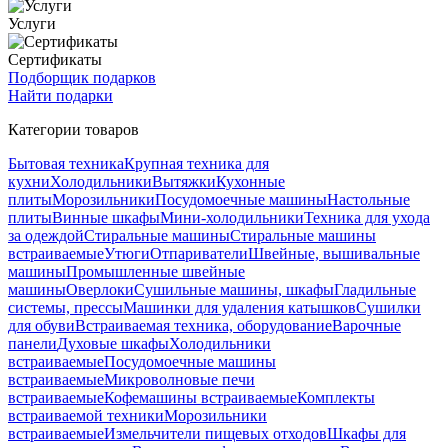
Услуги
Сертификаты
Подборщик подарков
Найти подарки
Категории товаров
Бытовая техника
Крупная техника для
кухни
Холодильники
Вытяжки
Кухонные
плиты
Морозильники
Посудомоечные машины
Настольные
плиты
Винные шкафы
Мини-холодильники
Техника для ухода
за одеждой
Стиральные машины
Стиральные машины
встраиваемые
Утюги
Отпариватели
Швейные, вышивальные
машины
Промышленные швейные
машины
Оверлоки
Сушильные машины, шкафы
Гладильные
системы, прессы
Машинки для удаления катышков
Сушилки
для обуви
Встраиваемая техника, оборудование
Варочные
панели
Духовые шкафы
Холодильники
встраиваемые
Посудомоечные машины
встраиваемые
Микроволновые печи
встраиваемые
Кофемашины встраиваемые
Комплекты
встраиваемой техники
Морозильники
встраиваемые
Измельчители пищевых отходов
Шкафы для