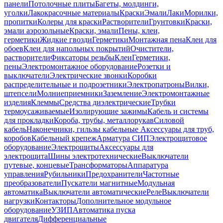
панели
Потолочные плиты
Багеты, молдинги,
уголки
Лакокрасочные материалы
Краски
Эмали
Лаки
Морилки,
пропитки
Колеры для краски
Растворители
Грунтовки
Краски,
эмали аэрозольные
Краски, эмали
Пены, клеи,
герметики
Жидкие гвозди
Герметики
Монтажная пена
Клеи для
обоев
Клеи для напольных покрытий
Очистители,
растворители
Фиксаторы резьбы
Клеи
Герметики,
пены
Электромонтажное оборудование
Розетки и
выключатели
Электрические звонки
Коробки
распределительные и подрозетники
Электропатроны
Вилки,
штепсели
Молниеприемники
Заземление
Электромонтажные
изделия
Клеммы
Средства диэлектрические
Трубки
термоусаживаемые
Изолирующие зажимы
Кабель и системы
для прокладки
Короба, трубы, металлорукав
Силовой
кабель
Наконечники, гильзы кабельные
Аксессуары для труб,
коробов
Кабельный крепеж
Арматура СИП
Электрощитовое
оборудование
Электрощиты
Аксессуары для
электрощита
Шины электротехнические
Выключатели
путевые, концевые
Трансформаторы
Аппаратура
управления
Рубильники
Предохранители
Частотные
преобразователи
Пускатели магнитные
Модульная
автоматика
Выключатели автоматические
Реле
Выключатели
нагрузки
Контакторы
Дополнительное модульное
оборудование
УЗИП
Автоматика пуска
двигателя
Дифференциальные