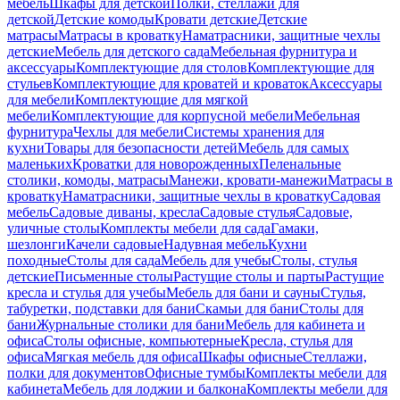
мебель
Шкафы для детской
Полки, стеллажи для
детской
Детские комоды
Кровати детские
Детские
матрасы
Матрасы в кроватку
Наматрасники, защитные чехлы
детские
Мебель для детского сада
Мебельная фурнитура и
аксессуары
Комплектующие для столов
Комплектующие для
стульев
Комплектующие для кроватей и кроваток
Аксессуары
для мебели
Комплектующие для мягкой
мебели
Комплектующие для корпусной мебели
Мебельная
фурнитура
Чехлы для мебели
Системы хранения для
кухни
Товары для безопасности детей
Мебель для самых
маленьких
Кроватки для новорожденных
Пеленальные
столики, комоды, матрасы
Манежи, кровати-манежи
Матрасы в
кроватку
Наматрасники, защитные чехлы в кроватку
Садовая
мебель
Садовые диваны, кресла
Садовые стулья
Садовые,
уличные столы
Комплекты мебели для сада
Гамаки,
шезлонги
Качели садовые
Надувная мебель
Кухни
походные
Столы для сада
Мебель для учебы
Столы, стулья
детские
Письменные столы
Растущие столы и парты
Растущие
кресла и стулья для учебы
Мебель для бани и сауны
Стулья,
табуретки, подставки для бани
Скамьи для бани
Столы для
бани
Журнальные столики для бани
Мебель для кабинета и
офиса
Столы офисные, компьютерные
Кресла, стулья для
офиса
Мягкая мебель для офиса
Шкафы офисные
Стеллажи,
полки для документов
Офисные тумбы
Комплекты мебели для
кабинета
Мебель для лоджии и балкона
Комплекты мебели для