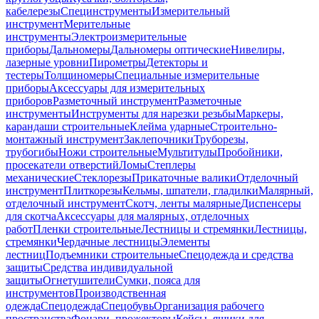
кабелерезы
Специнструменты
Измерительный
инструмент
Мерительные
инструменты
Электроизмерительные
приборы
Дальномеры
Дальномеры оптические
Нивелиры,
лазерные уровни
Пирометры
Детекторы и
тестеры
Толщиномеры
Специальные измерительные
приборы
Аксессуары для измерительных
приборов
Разметочный инструмент
Разметочные
инструменты
Инструменты для нарезки резьбы
Маркеры,
карандаши строительные
Клейма ударные
Строительно-
монтажный инструмент
Заклепочники
Труборезы,
трубогибы
Ножи строительные
Мультитулы
Пробойники,
просекатели отверстий
Ломы
Степлеры
механические
Стеклорезы
Прикаточные валики
Отделочный
инструмент
Плиткорезы
Кельмы, шпатели, гладилки
Малярный,
отделочный инструмент
Скотч, ленты малярные
Диспенсеры
для скотча
Аксессуары для малярных, отделочных
работ
Пленки строительные
Лестницы и стремянки
Лестницы,
стремянки
Чердачные лестницы
Элементы
лестниц
Подъемники строительные
Спецодежда и средства
защиты
Средства индивидуальной
защиты
Огнетушители
Сумки, пояса для
инструментов
Производственная
одежда
Спецодежда
Спецобувь
Организация рабочего
пространства
Фонари, прожекторы
Кейсы, ящики для