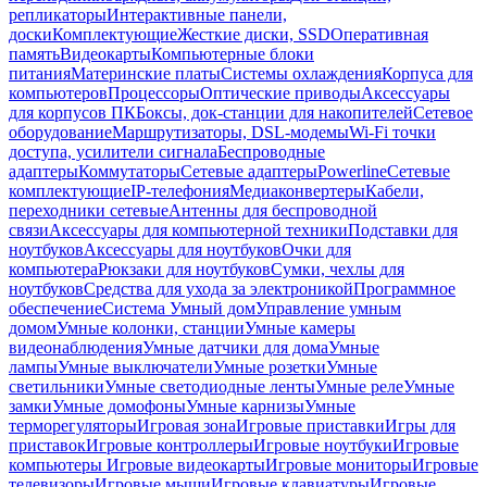
репликаторы
Интерактивные панели,
доски
Комплектующие
Жесткие диски, SSD
Оперативная
память
Видеокарты
Компьютерные блоки
питания
Материнские платы
Системы охлаждения
Корпуса для
компьютеров
Процессоры
Оптические приводы
Аксессуары
для корпусов ПК
Боксы, док-станции для накопителей
Сетевое
оборудование
Маршрутизаторы, DSL-модемы
Wi-Fi точки
доступа, усилители сигнала
Беспроводные
адаптеры
Коммутаторы
Сетевые адаптеры
Powerline
Сетевые
комплектующие
IP-телефония
Медиаконвертеры
Кабели,
переходники сетевые
Антенны для беспроводной
связи
Аксессуары для компьютерной техники
Подставки для
ноутбуков
Аксессуары для ноутбуков
Очки для
компьютера
Рюкзаки для ноутбуков
Сумки, чехлы для
ноутбуков
Средства для ухода за электроникой
Программное
обеспечение
Система Умный дом
Управление умным
домом
Умные колонки, станции
Умные камеры
видеонаблюдения
Умные датчики для дома
Умные
лампы
Умные выключатели
Умные розетки
Умные
светильники
Умные светодиодные ленты
Умные реле
Умные
замки
Умные домофоны
Умные карнизы
Умные
терморегуляторы
Игровая зона
Игровые приставки
Игры для
приставок
Игровые контроллеры
Игровые ноутбуки
Игровые
компьютеры
Игровые видеокарты
Игровые мониторы
Игровые
телевизоры
Игровые мыши
Игровые клавиатуры
Игровые