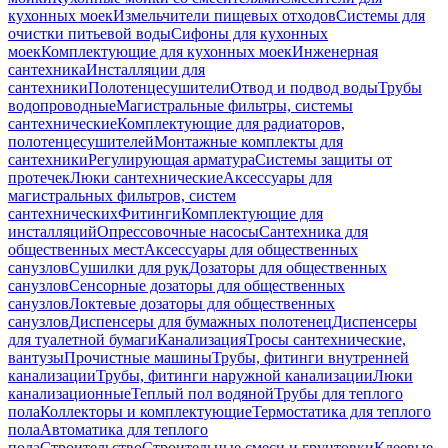
кухонных моек
Измельчители пищевых отходов
Системы для
очистки питьевой воды
Сифоны для кухонных
моек
Комплектующие для кухонных моек
Инженерная
сантехника
Инсталляции для
сантехники
Полотенцесушители
Отвод и подвод воды
Трубы
водопроводные
Магистральные фильтры, системы
сантехнические
Комплектующие для радиаторов,
полотенцесушителей
Монтажные комплекты для
сантехники
Регулирующая арматура
Системы защиты от
протечек
Люки сантехнические
Аксессуары для
магистральных фильтров, систем
сантехнических
Фитинги
Комплектующие для
инсталляций
Опрессовочные насосы
Сантехника для
общественных мест
Аксессуары для общественных
санузлов
Сушилки для рук
Дозаторы для общественных
санузлов
Сенсорные дозаторы для общественных
санузлов
Локтевые дозаторы для общественных
санузлов
Диспенсеры для бумажных полотенец
Диспенсеры
для туалетной бумаги
Канализация
Тросы сантехнические,
вантузы
Прочистные машины
Трубы, фитинги внутренней
канализации
Трубы, фитинги наружной канализации
Люки
канализационные
Теплый пол водяной
Трубы для теплого
пола
Коллекторы и комплектующие
Термостатика для теплого
пола
Автоматика для теплого
пола
Строительство
Строительные смеси и грунтовки
Клеевые