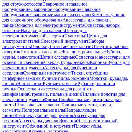
для стружкоотсосов
Сварочное и паяльное
оборудование
Сварочное оборудование
Паяльное
оборудование
Сварочные маски, аксессуары
Комплектующие
для сварочного оборудования
Аксессуары для сварки,
пайки
Оснастка для электроинструмента
Оснастка, наборы
оснастки
Насадки для граверов
Щетки для
электроинструмента
Развертки
Пуансоны
Щетки для
электродвигателей
Слесарный инструмент
Наборы
инструментов
Головки, биты
Гаечные ключи
Отвертки, наборы
отверток
Ножницы слесарные
Клещи строительные
Зубила,
керны, выколотки
Щетки слесарные
Оснастка и аксессуары для
бурения и сверления
Сверла, буры, зенкеры
Коронки
Зубила для
электроинструмента
Аксессуары для бурения и
сверления
Столярный инструмент
Тиски, струбцины,
гейферные зажимы
Ручные пилы, ножовки
Молотки, кувалды,
киянки
Напильники
Ручные стамески
Рубанки, рашпили
ручные
Оснастка и аксессуары для резания и
шлифования
Отрезные, пильные диски
Пильные полотна для
электроинструмента
Фрезы
Шлифовальные диски, насадки,
листы
Шлифовальные чашки
Точильные камни, круги,
сегменты
Полировальные валы
Направляющие
шины
Комплектующие для резания
Аксессуары для
резания
Аксессуары для шлифования
Электромонтажный
инструмент
Обжимной инструмент
Плоскогубцы,
круглогубцы
Кусачки, болторезы,