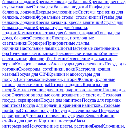
балкона, лоджии
Кресла-мешки для балкона
Кресла подвесные,
стулья садовые
Столы для балкона, лоджии
Шкафы для
балкона, лоджии
Дверцы жалюзийные
Системы хранения для
балкона, лоджии
Журнальные столы, столы-книги
Тумбы для
балкона, лоджии
Кресла-качалки, кресла-маятники
Стулья для
балкона, лоджии
Кресла, пуфы для балкона,
лоджии
Компактные столы для балкона, лоджии
Товары для
дома, бакалея
Освещение
Люстры, потолочные
светильники
Торшеры
Прикроватные лампы,
ночники
Настольные лампы
Споты
Настенные светильники,
бра
Точечные светильники
Трековые светильники
Уличные
светильники, фонари, бра
Лампы
Освещение для картин,
зеркал
Кольцевые лампы
Аксессуары для освещения
Посуда для
готовки
Сковороды, сотейники, воки
Кастрюли, ковши,
казаны
Посуда для СВЧ
Крышки и аксессуары для
посуды
Гастроемкости
Жалюзи, шторы
Жалюзи, рулонные
шторы, римские шторы
Шторы, гардины
Карнизы для
штор
Комплектующие для штор, карнизов, жалюзи
Пленки для
окон
Электроприводные солнцезащитные системы
Столовая
посуда, сервировка
Посуда для напитков
Посуда для горячих
напитков
Посуда для подачи и хранения напитков
Столовые
приборы
Столовая посуда
Посуда для сервировки
Предметы
сервировки
Детская столовая посуда
Декор
Зеркала
Кашпо,
стойки для цветов
Картины, постеры
Часы
интерьерные
Искусственные цветы, растения
Вазы
Ключницы,