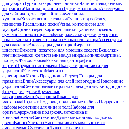
для уборки
Турки, заварочные чайники
Чайники заварочные,
кофейники
Чайники для плиты
Турки, молочники
Аксессуары
для чайников, электрочайников
Фильтры-
кувшины
Хозяйственные товары
Сушилки для белья,
прищепки
Гладильные доски
Урны, контейнеры для
мусора
Органайзеры, корзины, ящики
Туалетная бумага,
бумажные полотенца
Салфетки, мочалки, губки, мусорные
пакеты
Фольга, пленка, пакеты
Упаковочная тара
Аксессуары
для глажения
Аксессуары для стирки
Веревки,
шпагаты
Емкости, дозаторы для моющих средств
Вешалки-
плечики
Мешки хозяйственные
Сувениры
Копилки
Картины,
постеры
Фотоальбомы
Рамки для фотографий,
картин
Предметы интерьера
Шкатулки, подставки для
украшений
Статуэтки
Магниты
сувенирные
Иконы
Праздничный декор
Товары для
праздника
Елки
Аксессуары для елей новогодних
Новогодние
украшения
Светодиодные гирлянды, декорации
Светодиодные
фигуры, игрушки
Временные
татуировки
Фотобутафория
Товары для
маскарада
Подарки
Подарки, подарочные наборы
Подарочные
наборы косметики для лица и тела
Наборы для
бритья
Оформление подарков
Сантехника и
водоснабжение
Сантехника
Душевые кабины, поддоны,
двери
Ванны
Унитазы
Умывальники
Умывальники со
смесителями
Смесители
Душевые панели,