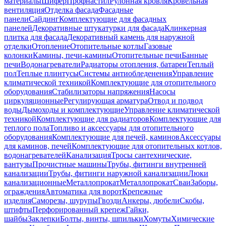
материалы
Шифер
Профнастил
Рулонная кровля
Кровельная
вентиляция
Отделка фасада
Фасадные
панели
Сайдинг
Комплектующие для фасадных
панелей
Декоративные штукатурки для фасада
Клинкерная
плитка для фасада
Декоративный камень для наружной
отделки
Отопление
Отопительные котлы
Газовые
колонки
Камины, печи-камины
Отопительные печи
Банные
печи
Водонагреватели
Радиаторы отопления, батареи
Теплый
пол
Теплые плинтусы
Системы антиобледенения
Управление
климатической техникой
Комплектующие для отопительного
оборудования
Стабилизаторы напряжения
Насосы
циркуляционные
Регулирующая арматура
Отвод и подвод
воды
Дымоходы и комплектующие
Управление климатической
техникой
Комплектующие для радиаторов
Комплектующие для
теплого пола
Топливо и аксессуары для отопительного
оборудования
Комплектующие для печей, каминов
Аксессуары
для каминов, печей
Комплектующие для отопительных котлов,
водонагревателей
Канализация
Тросы сантехнические,
вантузы
Прочистные машины
Трубы, фитинги внутренней
канализации
Трубы, фитинги наружной канализации
Люки
канализационные
Металлопрокат
Металлопрокат
Сваи
Заборы,
ограждения
Автоматика для ворот
Крепежные
изделия
Саморезы, шурупы
Гвозди
Анкеры, дюбели
Скобы,
штифты
Перфорированный крепеж
Гайки,
шайбы
Заклепки
Болты, винты, шпильки
Хомуты
Химические