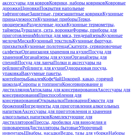
аксессуары для ковров
Коврики, наборы ковриков
Ковровые
дорожки
Циновки
Покрытия напольные
тафтинговые
Защитные, грязезащитные коврики
Кухонные
принадлежности
Кухонные приборы
Терки,
овощерезки
Разделочные доски
Кухонные термометры,
таймеры
Дуршлаги, сита, воронки
Формы, приборы для
приготовления
Молотки для мяса, тендерайзеры
Кухонные
мелочи
Миски
Кухонный текстиль
Кухонные фартуки,
прихватки
Кухонные полотенца
Скатерти, сервировочные
салфетки
Организация хранения на кухне
Посуда для
хранения
Органайзеры для кухни
Органайзеры для
специй
Посуда для ланча
Полки и аксессуары на
рейлинги
Рейлинги для кухни
Одноразовая посуда,
упаковка
Вакуумные пакеты,
контейнеры
Бакалея
Кофе
Чай
Цикорий, какао, горячий
шоколад
Сиропы и топпинги
Консервирование и
дистилляция
Автоклавы для консервирования
Аксессуары для
консервирования
Приспособления для
консервирования
Открывалки
Пивоварни
Емкости для
брожения
Ингредиенты для приготовления алкогольных
напитков
Аксессуары для приготовления и хранения
алкогольных напитков
Комплектующие для
дистилляторов
Прессы, дробилки для виноделия и
пивоварения
Дистилляторы бытовые
Уборочный
инвентарь
Швабры, насадки
Ведра, тазы для уборки
Наборы