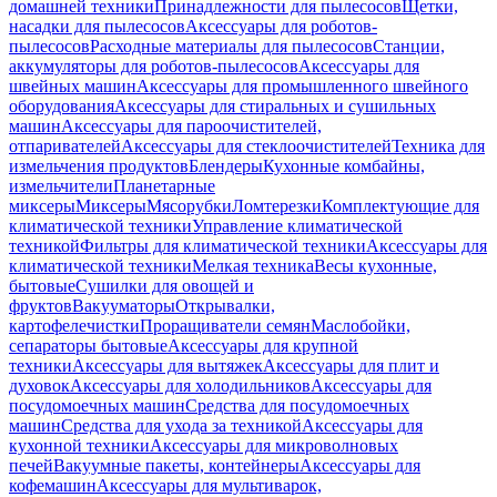
домашней техники
Принадлежности для пылесосов
Щетки,
насадки для пылесосов
Аксессуары для роботов-
пылесосов
Расходные материалы для пылесосов
Станции,
аккумуляторы для роботов-пылесосов
Аксессуары для
швейных машин
Аксессуары для промышленного швейного
оборудования
Аксессуары для стиральных и сушильных
машин
Аксессуары для пароочистителей,
отпаривателей
Аксессуары для стеклоочистителей
Техника для
измельчения продуктов
Блендеры
Кухонные комбайны,
измельчители
Планетарные
миксеры
Миксеры
Мясорубки
Ломтерезки
Комплектующие для
климатической техники
Управление климатической
техникой
Фильтры для климатической техники
Аксессуары для
климатической техники
Мелкая техника
Весы кухонные,
бытовые
Сушилки для овощей и
фруктов
Вакууматоры
Открывалки,
картофелечистки
Проращиватели семян
Маслобойки,
сепараторы бытовые
Аксессуары для крупной
техники
Аксессуары для вытяжек
Аксессуары для плит и
духовок
Аксессуары для холодильников
Аксессуары для
посудомоечных машин
Средства для посудомоечных
машин
Средства для ухода за техникой
Аксессуары для
кухонной техники
Аксессуары для микроволновых
печей
Вакуумные пакеты, контейнеры
Аксессуары для
кофемашин
Аксессуары для мультиварок,