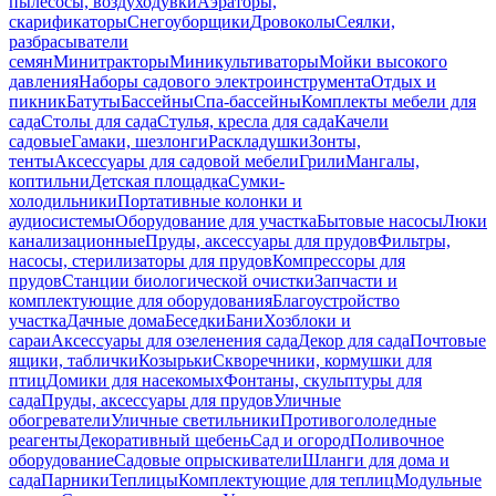
пылесосы, воздуходувки
Аэраторы,
скарификаторы
Снегоуборщики
Дровоколы
Сеялки,
разбрасыватели
семян
Минитракторы
Миникультиваторы
Мойки высокого
давления
Наборы садового электроинструмента
Отдых и
пикник
Батуты
Бассейны
Спа-бассейны
Комплекты мебели для
сада
Столы для сада
Стулья, кресла для сада
Качели
садовые
Гамаки, шезлонги
Раскладушки
Зонты,
тенты
Аксессуары для садовой мебели
Грили
Мангалы,
коптильни
Детская площадка
Сумки-
холодильники
Портативные колонки и
аудиосистемы
Оборудование для участка
Бытовые насосы
Люки
канализационные
Пруды, аксессуары для прудов
Фильтры,
насосы, стерилизаторы для прудов
Компрессоры для
прудов
Станции биологической очистки
Запчасти и
комплектующие для оборудования
Благоустройство
участка
Дачные дома
Беседки
Бани
Хозблоки и
сараи
Аксессуары для озеленения сада
Декор для сада
Почтовые
ящики, таблички
Козырьки
Скворечники, кормушки для
птиц
Домики для насекомых
Фонтаны, скульптуры для
сада
Пруды, аксессуары для прудов
Уличные
обогреватели
Уличные светильники
Противогололедные
реагенты
Декоративный щебень
Сад и огород
Поливочное
оборудование
Садовые опрыскиватели
Шланги для дома и
сада
Парники
Теплицы
Комплектующие для теплиц
Модульные