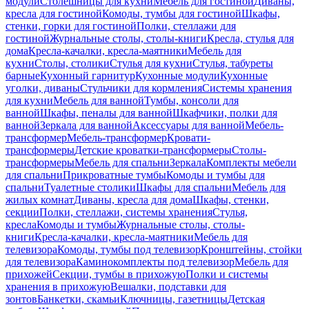
модули
Столешницы для кухни
Мебель для гостиной
Диваны,
кресла для гостиной
Комоды, тумбы для гостиной
Шкафы,
стенки, горки для гостиной
Полки, стеллажи для
гостиной
Журнальные столы, столы-книги
Кресла, стулья для
дома
Кресла-качалки, кресла-маятники
Мебель для
кухни
Столы, столики
Стулья для кухни
Стулья, табуреты
барные
Кухонный гарнитур
Кухонные модули
Кухонные
уголки, диваны
Стульчики для кормления
Системы хранения
для кухни
Мебель для ванной
Тумбы, консоли для
ванной
Шкафы, пеналы для ванной
Шкафчики, полки для
ванной
Зеркала для ванной
Аксессуары для ванной
Мебель-
трансформер
Мебель-трансформер
Кровати-
трансформеры
Детские кроватки-трансформеры
Столы-
трансформеры
Мебель для спальни
Зеркала
Комплекты мебели
для спальни
Прикроватные тумбы
Комоды и тумбы для
спальни
Туалетные столики
Шкафы для спальни
Мебель для
жилых комнат
Диваны, кресла для дома
Шкафы, стенки,
секции
Полки, стеллажи, системы хранения
Стулья,
кресла
Комоды и тумбы
Журнальные столы, столы-
книги
Кресла-качалки, кресла-маятники
Мебель для
телевизора
Комоды, тумбы под телевизор
Кронштейны, стойки
для телевизора
Каминокомплекты под телевизор
Мебель для
прихожей
Секции, тумбы в прихожую
Полки и системы
хранения в прихожую
Вешалки, подставки для
зонтов
Банкетки, скамьи
Ключницы, газетницы
Детская