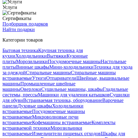
Услуги
Сертификаты
Подборщик подарков
Найти подарки
Категории товаров
Бытовая техника
Крупная техника для
кухни
Холодильники
Вытяжки
Кухонные
плиты
Морозильники
Посудомоечные машины
Настольные
плиты
Винные шкафы
Мини-холодильники
Техника для ухода
за одеждой
Стиральные машины
Стиральные машины
встраиваемые
Утюги
Отпариватели
Швейные, вышивальные
машины
Промышленные швейные
машины
Оверлоки
Сушильные машины, шкафы
Гладильные
системы, прессы
Машинки для удаления катышков
Сушилки
для обуви
Встраиваемая техника, оборудование
Варочные
панели
Духовые шкафы
Холодильники
встраиваемые
Посудомоечные машины
встраиваемые
Микроволновые печи
встраиваемые
Кофемашины встраиваемые
Комплекты
встраиваемой техники
Морозильники
встраиваемые
Измельчители пищевых отходов
Шкафы для