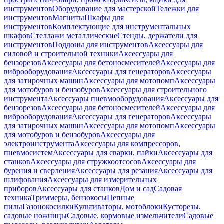
инструментов
Оборудование для мастерской
Тележки для
инструментов
Магниты
Шкафы для
инструментов
Комплектующие для инструментальных
шкафов
Стеллажи металлические
Стенды, держатели для
инструментов
Поддоны для инструментов
Аксессуары для
силовой и строительной техники
Аксессуары для
бензорезов
Аксессуары для бетоносмесителей
Аксессуары для
виброоборудования
Аксессуары для генераторов
Аксессуары
для затирочных машин
Аксессуары для мотопомп
Аксессуары
для мотобуров и бензобуров
Аксессуары для строительного
инструмента
Аксессуары пневмооборудования
Аксессуары для
бензорезов
Аксессуары для бетоносмесителей
Аксессуары для
виброоборудования
Аксессуары для генераторов
Аксессуары
для затирочных машин
Аксессуары для мотопомп
Аксессуары
для мотобуров и бензобуров
Аксессуары для
электроинструмента
Аксессуары для компрессоров,
пневмосистем
Аксессуары для сварки, пайки
Аксессуары для
станков
Аксессуары для стружкоотсосов
Аксессуары для
бурения и сверления
Аксессуары для резания
Аксессуары для
шлифования
Аксессуары для измерительных
приборов
Аксессуары для станков
Дом и сад
Садовая
техника
Триммеры, бензокосы
Цепные
пилы
Газонокосилки
Культиваторы, мотоблоки
Кусторезы,
садовые ножницы
Садовые, кормовые измельчители
Садовые