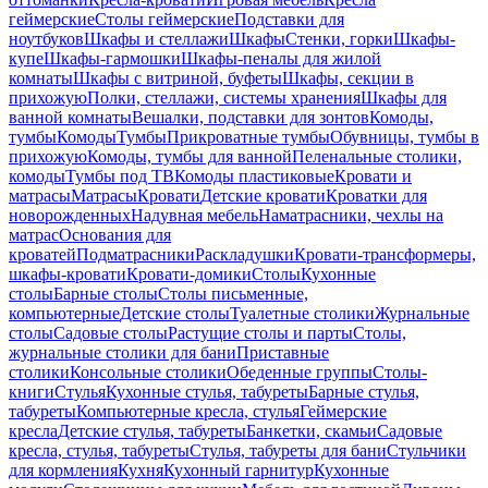
геймерские
Столы геймерские
Подставки для
ноутбуков
Шкафы и стеллажи
Шкафы
Стенки, горки
Шкафы-
купе
Шкафы-гармошки
Шкафы-пеналы для жилой
комнаты
Шкафы с витриной, буфеты
Шкафы, секции в
прихожую
Полки, стеллажи, системы хранения
Шкафы для
ванной комнаты
Вешалки, подставки для зонтов
Комоды,
тумбы
Комоды
Тумбы
Прикроватные тумбы
Обувницы, тумбы в
прихожую
Комоды, тумбы для ванной
Пеленальные столики,
комоды
Тумбы под ТВ
Комоды пластиковые
Кровати и
матрасы
Матрасы
Кровати
Детские кровати
Кроватки для
новорожденных
Надувная мебель
Наматрасники, чехлы на
матрас
Основания для
кроватей
Подматрасники
Раскладушки
Кровати-трансформеры,
шкафы-кровати
Кровати-домики
Столы
Кухонные
столы
Барные столы
Столы письменные,
компьютерные
Детские столы
Туалетные столики
Журнальные
столы
Садовые столы
Растущие столы и парты
Столы,
журнальные столики для бани
Приставные
столики
Консольные столики
Обеденные группы
Столы-
книги
Стулья
Кухонные стулья, табуреты
Барные стулья,
табуреты
Компьютерные кресла, стулья
Геймерские
кресла
Детские стулья, табуреты
Банкетки, скамьи
Садовые
кресла, стулья, табуреты
Стулья, табуреты для бани
Стульчики
для кормления
Кухня
Кухонный гарнитур
Кухонные