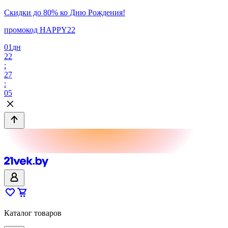
Скидки до 80% ко Дню Рождения!
промокод HAPPY22
01
дн
22
:
27
:
05
Каталог товаров