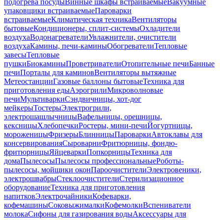
подогрева посуды
Винные шкафы встраиваемые
Вакуумные
упаковщики встраиваемые
Пароварки
встраиваемые
Климатическая техника
Вентиляторы
бытовые
Кондиционеры, сплит-системы
Охладители
воздуха
Водонагреватели
Увлажнители, очистители
воздуха
Камины, печи-камины
Обогреватели
Тепловые
завесы
Тепловые
пушки
Биокамины
Проветриватели
Отопительные печи
Банные
печи
Порталы для каминов
Вентиляторы вытяжные
Метеостанции
Газовые баллоны бытовые
Техника для
приготовления еды
Аэрогрили
Микроволновые
печи
Мультиварки
Сэндвичницы, хот-дог
мейкеры
Тостеры
Электрогрили,
электрошашлычницы
Вафельницы, орешницы,
кексницы
Хлебопечки
Ростеры, мини-печи
Йогуртницы,
мороженицы
Фризеры
Блинницы
Пароварки
Автоклавы для
консервирования
Сыроварни
Фритюрницы, фондю-
фритюрницы
Яйцеварки
Попкорницы
Техника для
дома
Пылесосы
Пылесосы профессиональные
Роботы-
пылесосы, мойщики окон
Пароочистители
Электровеники,
электрошвабры
Стеклоочистители
Стерилизационное
оборудование
Техника для приготовления
напитков
Электрочайники
Кофеварки,
кофемашины
Соковыжималки
Кофемолки
Вспениватели
молока
Сифоны для газирования воды
Аксессуары для