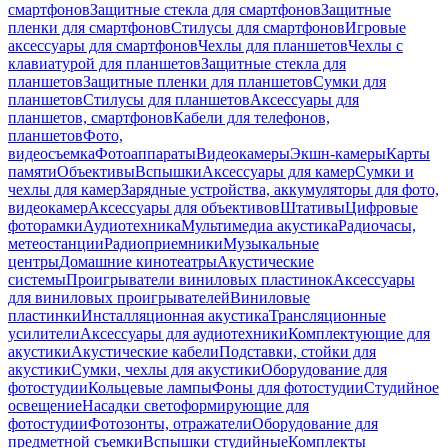
смартфонов
Защитные стекла для смартфонов
Защитные
пленки для смартфонов
Стилусы для смартфонов
Игровые
аксессуары для смартфонов
Чехлы для планшетов
Чехлы с
клавиатурой для планшетов
Защитные стекла для
планшетов
Защитные пленки для планшетов
Сумки для
планшетов
Стилусы для планшетов
Аксессуары для
планшетов, смартфонов
Кабели для телефонов,
планшетов
Фото,
видеосъемка
Фотоаппараты
Видеокамеры
Экшн-камеры
Карты
памяти
Объективы
Вспышки
Аксессуары для камер
Сумки и
чехлы для камер
Зарядные устройства, аккумуляторы для фото,
видеокамер
Аксессуары для объективов
Штативы
Цифровые
фоторамки
Аудиотехника
Мультимедиа акустика
Радиочасы,
метеостанции
Радиоприемники
Музыкальные
центры
Домашние кинотеатры
Акустические
системы
Проигрыватели виниловых пластинок
Аксессуары
для виниловых проигрывателей
Виниловые
пластинки
Инсталляционная акустика
Трансляционные
усилители
Аксессуары для аудиотехники
Комплектующие для
акустики
Акустические кабели
Подставки, стойки для
акустики
Сумки, чехлы для акустики
Оборудование для
фотостудии
Кольцевые лампы
Фоны для фотостудии
Студийное
освещение
Насадки светоформирующие для
фотостудии
Фотозонты, отражатели
Оборудование для
предметной съемки
Вспышки студийные
Комплекты