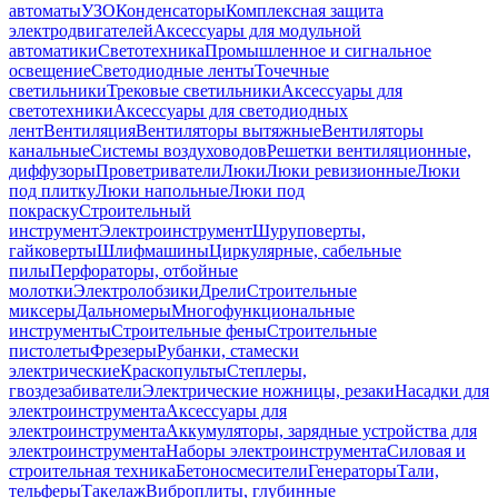
автоматы
УЗО
Конденсаторы
Комплексная защита
электродвигателей
Аксессуары для модульной
автоматики
Светотехника
Промышленное и сигнальное
освещение
Светодиодные ленты
Точечные
светильники
Трековые светильники
Аксессуары для
светотехники
Аксессуары для светодиодных
лент
Вентиляция
Вентиляторы вытяжные
Вентиляторы
канальные
Системы воздуховодов
Решетки вентиляционные,
диффузоры
Проветриватели
Люки
Люки ревизионные
Люки
под плитку
Люки напольные
Люки под
покраску
Строительный
инструмент
Электроинструмент
Шуруповерты,
гайковерты
Шлифмашины
Циркулярные, сабельные
пилы
Перфораторы, отбойные
молотки
Электролобзики
Дрели
Строительные
миксеры
Дальномеры
Многофункциональные
инструменты
Строительные фены
Строительные
пистолеты
Фрезеры
Рубанки, стамески
электрические
Краскопульты
Степлеры,
гвоздезабиватели
Электрические ножницы, резаки
Насадки для
электроинструмента
Аксессуары для
электроинструмента
Аккумуляторы, зарядные устройства для
электроинструмента
Наборы электроинструмента
Силовая и
строительная техника
Бетоносмесители
Генераторы
Тали,
тельферы
Такелаж
Виброплиты, глубинные