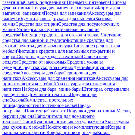
газетницы
Свечи, подсвечники
Предметы интерьера
Ширмы
декоративные
Посуда для выпечки, запекания
Формы для
выпечки, запекания
Посуда для запекания
Аксессуары для
выпечки
Бумага, фольга, рукава для выпечки
Бытовая
химия
Средства для стирки
Средства для посудомоечных
машин
Универсальные, специальные чистящие
средства
Чистящие средства для стекол и зеркал
Чистящие
средства для ванной и туалета
Чистящие средства для
кухни
Средства для мытья посуды
Чистящие средства для
мебели
Чистящие средства для напольных покрытий и
ковров
Средства для ухода за техникой
Освежители
воздуха
Средства от насекомых
Средства ухода за
одеждой
Средства ухода за обувью
Дезинфицирующие
средства
Аксессуары для бара
Сервировка для
напитков
Аксессуары для хранения напитков
Аксессуары для
приготовления коктейлей
Аксессуары для охлаждения
напитков
Наборы для бара, мини-бары
Штопоры, открывалки
для бутылок
Домашний текстиль
Подушки для
сна
Одеяла
Комплекты постельных
принадлежностей
Постельное белье
Пледы,
покрывала
Полотенца
Скатерти
Подушки декоративные
Маски,
беруши для сна
Наполнители для домашнего
текстиля
Ткани
Кухонные ножи, аксессуары
Ножи
Аксессуары
для кухонных ножей
Ножеточки и комплектующие
Ковры и
напольные покрытия
Ковры, циновки, шкуры
Ковры,