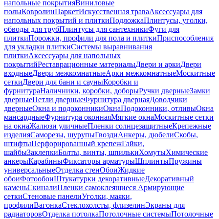
напольные покрытия
Виниловые
полы
Ковролин
Паркет
Искусственная трава
Аксессуары для
напольных покрытий и плитки
Подложка
Плинтусы, уголки,
обводы для труб
Плинтусы для сантехники
Фуги для
плитки
Порожки, профили для пола и плитки
Приспособления
для укладки плитки
Системы выравнивания
плитки
Аксессуары для напольных
покрытий
Реставрационные материалы
Двери и арки
Двери
входные
Двери межкомнатные
Арки межкомнатные
Москитные
сетки
Двери для бани и сауны
Коробки и
фурнитура
Наличники, коробки, доборы
Ручки дверные
Замки
дверные
Петли дверные
Фурнитура дверная
Доводчики
дверные
Окна и подоконники
Окна
Подоконники, отливы
Окна
мансардные
Фурнитура оконная
Мягкие окна
Москитные сетки
на окна
Жалюзи уличные
Пленки солнцезащитные
Крепежные
изделия
Саморезы, шурупы
Гвозди
Анкеры, дюбели
Скобы,
штифты
Перфорированный крепеж
Гайки,
шайбы
Заклепки
Болты, винты, шпильки
Хомуты
Химические
анкеры
Карабины
Фиксаторы арматуры
Шплинты
Пружины
универсальные
Отделка стен
Обои
Жидкие
обои
Фотообои
Штукатурки декоративные
Декоративный
камень
Скинали
Пленки самоклеящиеся
Армирующие
сетки
Стеновые панели
Уголки, маяки,
профили
Вагонка
Стеклохолсты, флизелин
Экраны для
радиаторов
Отделка потолка
Потолочные системы
Потолочные