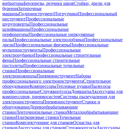
вибраторы
Бензорезы, резчики швов
Стойки, дрели для
бурения
Затирочные
машины
Гидроинструмент
Погрузчики
Профессиональный
инструмент
Профессиональные
шуруповерты
Профессиональные
шлифмашины
Профессиональные
перфораторы
Профессиональные циркулярные
пилы
Профессиональные электролобзики
Профессиональные
дрели
Профессиональные фрезеры
Профессиональные
мультиинструменты
Профессиональные
электрорубанки
Профессиональные строительные
фены
Профессиональные строительные
пистолеты
Профессиональные точильные
станки
Профессиональные
электроножницы
Пневмоинструмент
Наборы
профессионального электроинструмента
Строительное
оборудование
Компрессоры
Тепловые пушки
Пылесосы
профессиональные
Стружкоотсосы
Домкраты
Аксессуары для
компрессоров, пневмосистем
Системы пылеудаления для
электроинструмента
Пневмоинструмент
Станки и
оборудование
Деревообрабатывающие
станки
Ленточнопильные станки
Металлообрабатывающие
станки
Плиткорезные станки
Точильные
станки
Комплектующие для станков
Оснастка для
станков
Аксессуары для станков
Стружкоотсосы
Аксессуары