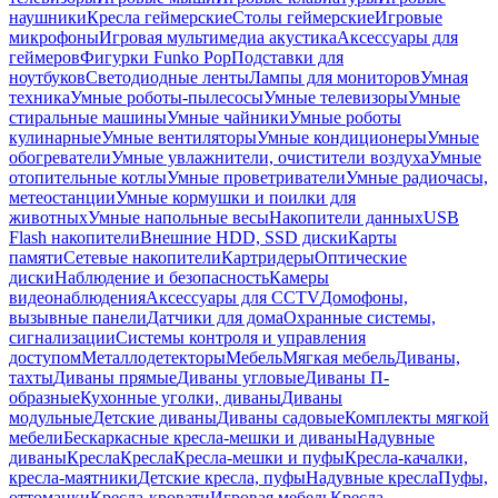
наушники
Кресла геймерские
Столы геймерские
Игровые
микрофоны
Игровая мультимедиа акустика
Аксессуары для
геймеров
Фигурки Funko Pop
Подставки для
ноутбуков
Светодиодные ленты
Лампы для мониторов
Умная
техника
Умные роботы-пылесосы
Умные телевизоры
Умные
стиральные машины
Умные чайники
Умные роботы
кулинарные
Умные вентиляторы
Умные кондиционеры
Умные
обогреватели
Умные увлажнители, очистители воздуха
Умные
отопительные котлы
Умные проветриватели
Умные радиочасы,
метеостанции
Умные кормушки и поилки для
животных
Умные напольные весы
Накопители данных
USB
Flash накопители
Внешние HDD, SSD диски
Карты
памяти
Сетевые накопители
Картридеры
Оптические
диски
Наблюдение и безопасность
Камеры
видеонаблюдения
Аксессуары для CCTV
Домофоны,
вызывные панели
Датчики для дома
Охранные системы,
сигнализации
Системы контроля и управления
доступом
Металлодетекторы
Мебель
Мягкая мебель
Диваны,
тахты
Диваны прямые
Диваны угловые
Диваны П-
образные
Кухонные уголки, диваны
Диваны
модульные
Детские диваны
Диваны садовые
Комплекты мягкой
мебели
Бескаркасные кресла-мешки и диваны
Надувные
диваны
Кресла
Кресла
Кресла-мешки и пуфы
Кресла-качалки,
кресла-маятники
Детские кресла, пуфы
Надувные кресла
Пуфы,
оттоманки
Кресла-кровати
Игровая мебель
Кресла