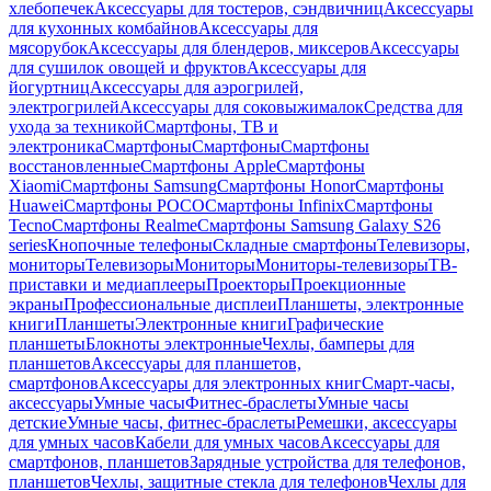
хлебопечек
Аксессуары для тостеров, сэндвичниц
Аксессуары
для кухонных комбайнов
Аксессуары для
мясорубок
Аксессуары для блендеров, миксеров
Аксессуары
для сушилок овощей и фруктов
Аксессуары для
йогуртниц
Аксессуары для аэрогрилей,
электрогрилей
Аксессуары для соковыжималок
Средства для
ухода за техникой
Смартфоны, ТВ и
электроника
Смартфоны
Смартфоны
Смартфоны
восстановленные
Смартфоны Apple
Смартфоны
Xiaomi
Смартфоны Samsung
Смартфоны Honor
Смартфоны
Huawei
Смартфоны POCO
Смартфоны Infinix
Смартфоны
Tecno
Смартфоны Realme
Смартфоны Samsung Galaxy S26
series
Кнопочные телефоны
Складные смартфоны
Телевизоры,
мониторы
Телевизоры
Мониторы
Мониторы-телевизоры
ТВ-
приставки и медиаплееры
Проекторы
Проекционные
экраны
Профессиональные дисплеи
Планшеты, электронные
книги
Планшеты
Электронные книги
Графические
планшеты
Блокноты электронные
Чехлы, бамперы для
планшетов
Аксессуары для планшетов,
смартфонов
Аксессуары для электронных книг
Смарт-часы,
аксессуары
Умные часы
Фитнес-браслеты
Умные часы
детские
Умные часы, фитнес-браслеты
Ремешки, аксессуары
для умных часов
Кабели для умных часов
Аксессуары для
смартфонов, планшетов
Зарядные устройства для телефонов,
планшетов
Чехлы, защитные стекла для телефонов
Чехлы для