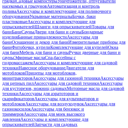
грядки
Садовые компостеры
Уничтожители, отпугиватели
насекомых и грызунов
Автоматизация и контроль
полива
Аксессуары и комплектующие для поливочного
оборудования
Укрывные материалы
Бочки, баки
пластиковые
Аксессуары и комплектующие для
опрыскивателей
Шланги для опрыскивателей
Товары для
бани
Бани
Сауны
Двери для бани и сауны
Бондарные
изделия
Банные принадлежности
Аксессуары для
бани
Оснащение и декор для бани
Измерительные приборы для
бани
Фитобочки, купели
Комплектующие для купелей
Окна
для бани
Мебель для бани и сауны
Ручки дверные для бани и
сауны
Эфирные масла
Спа-бассейны с
гидромассажем
Аксессуары и комплектующие для садовой
техники
Навесное оборудование
Двигатели для
мотоблоков
Прицепы для мотоблоков,
минитракторов
Аксессуары для газонной техники
Аксессуары
для цепных пил
Аксессуары для садовой техники
Аксессуары
для кусторезов, ножниц садовых
Моторные масла для садовой
техники
Аксессуары для аэратоторов и
скарификаторов
Аксессуары для культиваторов и
мотоблоков
Аксессуары для воздуходувок
Аксессуары для
газонокосилок
Аксессуары для бензокос и
триммеров
Аксессуары для моек высокого
давления
Аксессуары и комплектующие для
опрыскивателей
Запчасти для садовых