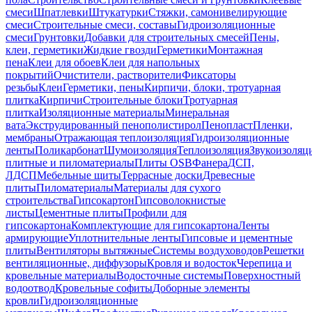
смеси
Шпатлевки
Штукатурки
Стяжки, самонивелирующие
смеси
Строительные смеси, составы
Гидроизоляционные
смеси
Грунтовки
Добавки для строительных смесей
Пены,
клеи, герметики
Жидкие гвозди
Герметики
Монтажная
пена
Клеи для обоев
Клеи для напольных
покрытий
Очистители, растворители
Фиксаторы
резьбы
Клеи
Герметики, пены
Кирпичи, блоки, тротуарная
плитка
Кирпичи
Строительные блоки
Тротуарная
плитка
Изоляционные материалы
Минеральная
вата
Экструдированный пенополистирол
Пенопласт
Пленки,
мембраны
Отражающая теплоизоляция
Гидроизоляционные
ленты
Поликарбонат
Шумоизоляция
Теплоизоляция
Звукоизоляц
плитные и пиломатериалы
Плиты OSB
Фанера
ДСП,
ЛДСП
Мебельные щиты
Террасные доски
Древесные
плиты
Пиломатериалы
Материалы для сухого
строительства
Гипсокартон
Гипсоволокнистые
листы
Цементные плиты
Профили для
гипсокартона
Комплектующие для гипсокартона
Ленты
армирующие
Уплотнительные ленты
Гипсовые и цементные
плиты
Вентиляторы вытяжные
Системы воздуховодов
Решетки
вентиляционные, диффузоры
Кровля и водосток
Черепица и
кровельные материалы
Водосточные системы
Поверхностный
водоотвод
Кровельные софиты
Доборные элементы
кровли
Гидроизоляционные