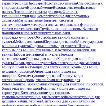
гарнитуры
Биде
Писсуары
Полотенцесушители
Спа-бассейны с
гидромассажем
Водоснабжение
Водонагреватели
Бытовые
насосы
Проточные фильтры для воды
Фильтры-
кувшины
Картриджи, комплектующие для проточных
фильтров
Магистральные фильтры, системы
сантехнические
Аксессуары для магистральных фильтров,
систем сантехнических
Трубы полипропиленовые
Фитинги
полипропиленовые
Расширительные баки,
гидроаккумуляторы
Обустройство ванной комнаты и
туалета
Мебель для ванной
Зеркала для ванной
Аксессуары для
ванной и туалета
Сиденья и чехлы для унитаза
Шторки,
карнизы для ванны
Стеклянные, пластиковые шторки для
ванны
Наборы для ванной и туалета
Зеркала
косметические
Сиденья для ванны
Коврики для ванной и
туалета
Экран-дверки в туалет
Комплектующие для мебели в
ванную
Комплектующие для сантехники
Экраны для ванн,
душевых поддонов
Опоры для ванн, душевых
поддонов
Комплектующие для ванн
Плинтусы для
сантехники
Сифоны, трапы
Комплектующие для
умывальников, моек
Комплектующие для унитазов, писсуаров,
биде
Бачки для унитазов
Комплектующие для душевых
гарнитуров
Комплектующие для сифонов,
трапов
Комплектующие для смесителей
Комплектующие для
душевых кабин, уголков
Сантехника для кухни
Кухонные
мойки
Кухонные мойки со смесителями
Смесители для