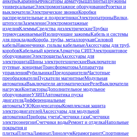
анкеры
Карабины
Фиксаторы арматуры
Шплинты
Пружины
универсальные
Электромонтажное оборудование
Розетки и
выключатели
Электрические звонки
Коробки
распределительные и подрозетники
Электропатроны
Вилки,
штепсели
Заземление
Электромонтажные
изделия
Клеммы
Средства диэлектрические
Трубки
термоусаживаемые
Изолирующие зажимы
Кабель и системы
для прокладки
Короба, трубы, металлорукав
Силовой
кабель
Наконечники, гильзы кабельные
Аксессуары для труб,
коробов
Кабельный крепеж
Арматура СИП
Электрощитовое
оборудование
Электрощиты
Аксессуары для
электрощита
Шины электротехнические
Выключатели
путевые, концевые
Трансформаторы
Аппаратура
управления
Рубильники
Предохранители
Частотные
преобразователи
Пускатели магнитные
Модульная
автоматика
Выключатели автоматические
Реле
Выключатели
нагрузки
Контакторы
Дополнительное модульное
оборудование
УЗИП
Автоматика пуска
двигателя
Дифференциальные
автоматы
УЗО
Конденсаторы
Комплексная защита
электродвигателей
Аксессуары для модульной
автоматики
Приборы учета
Счетчики газа
Счетчики
электроэнергии
Счетчики воды
Ремонт и отделка
Напольные
покрытия и
плитка
Плитка
Ламинат
Линолеум
Керамогранит
Спортивные