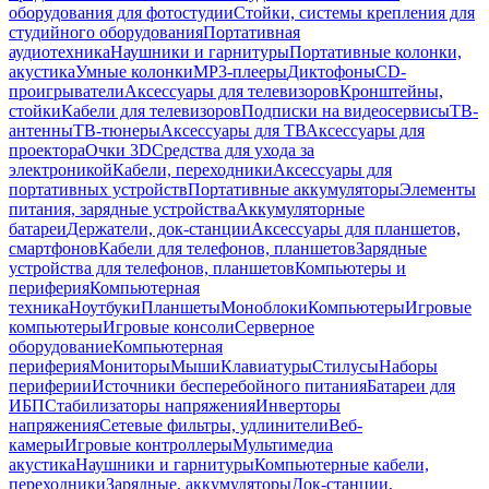
оборудования для фотостудии
Стойки, системы крепления для
студийного оборудования
Портативная
аудиотехника
Наушники и гарнитуры
Портативные колонки,
акустика
Умные колонки
MP3-плееры
Диктофоны
CD-
проигрыватели
Аксессуары для телевизоров
Кронштейны,
стойки
Кабели для телевизоров
Подписки на видеосервисы
ТВ-
антенны
ТВ-тюнеры
Аксессуары для ТВ
Аксессуары для
проектора
Очки 3D
Средства для ухода за
электроникой
Кабели, переходники
Аксессуары для
портативных устройств
Портативные аккумуляторы
Элементы
питания, зарядные устройства
Аккумуляторные
батареи
Держатели, док-станции
Аксессуары для планшетов,
смартфонов
Кабели для телефонов, планшетов
Зарядные
устройства для телефонов, планшетов
Компьютеры и
периферия
Компьютерная
техника
Ноутбуки
Планшеты
Моноблоки
Компьютеры
Игровые
компьютеры
Игровые консоли
Серверное
оборудование
Компьютерная
периферия
Мониторы
Мыши
Клавиатуры
Стилусы
Наборы
периферии
Источники бесперебойного питания
Батареи для
ИБП
Стабилизаторы напряжения
Инверторы
напряжения
Сетевые фильтры, удлинители
Веб-
камеры
Игровые контроллеры
Мультимедиа
акустика
Наушники и гарнитуры
Компьютерные кабели,
переходники
Зарядные, аккумуляторы
Док-станции,