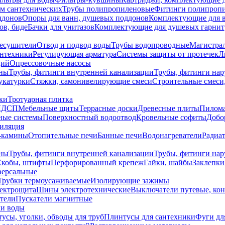
ем сантехнических
Трубы полипропиленовые
Фитинги полипроп
ддонов
Опоры для ванн, душевых поддонов
Комплектующие для 
ов, биде
Бачки для унитазов
Комплектующие для душевых гарнит
есушители
Отвод и подвод воды
Трубы водопроводные
Магистрал
антехники
Регулирующая арматура
Системы защиты от протечек
Л
ций
Опрессовочные насосы
ны
Трубы, фитинги внутренней канализации
Трубы, фитинги на
катурки
Стяжки, самонивелирующие смеси
Строительные смеси,
ки
Тротуарная плитка
ЛДСП
Мебельные щиты
Террасные доски
Древесные плиты
Пилом
ные системы
Поверхностный водоотвод
Кровельные софиты
Добо
тиляция
-камины
Отопительные печи
Банные печи
Водонагреватели
Радиат
ны
Трубы, фитинги внутренней канализации
Трубы, фитинги на
Скобы, штифты
Перфорированный крепеж
Гайки, шайбы
Заклепки
ерсальные
Трубки термоусаживаемые
Изолирующие зажимы
лектрощита
Шины электротехнические
Выключатели путевые, ко
атели
Пускатели магнитные
ки воды
усы, уголки, обводы для труб
Плинтусы для сантехники
Фуги дл