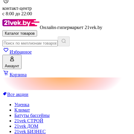
контакт-центр
с
8:00
до
22:00
Онлайн-гипермаркет 21vek.by
Каталог товаров
Избранное
Аккаунт
Корзина
Все акции
Уценка
Климат
Батуты бассейны
21vek СТРОЙ
21vek ДОМ
21vek БИЗНЕС