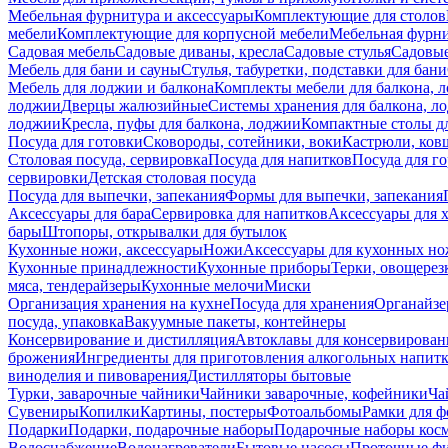
Мебельная фурнитура и аксессуары
Комплектующие для столов
мебели
Комплектующие для корпусной мебели
Мебельная фурн
Садовая мебель
Садовые диваны, кресла
Садовые стулья
Садовые
Мебель для бани и сауны
Стулья, табуретки, подставки для бани
Мебель для лоджии и балкона
Комплекты мебели для балкона, 
лоджии
Дверцы жалюзийные
Системы хранения для балкона, л
лоджии
Кресла, пуфы для балкона, лоджии
Компактные столы дл
Посуда для готовки
Сковороды, сотейники, воки
Кастрюли, ков
Столовая посуда, сервировка
Посуда для напитков
Посуда для г
сервировки
Детская столовая посуда
Посуда для выпечки, запекания
Формы для выпечки, запекания
Аксессуары для бара
Сервировка для напитков
Аксессуары для 
бары
Штопоры, открывалки для бутылок
Кухонные ножи, аксессуары
Ножи
Аксессуары для кухонных н
Кухонные принадлежности
Кухонные приборы
Терки, овощерез
мяса, тендерайзеры
Кухонные мелочи
Миски
Организация хранения на кухне
Посуда для хранения
Органайзе
посуда, упаковка
Вакуумные пакеты, контейнеры
Консервирование и дистилляция
Автоклавы для консервирован
брожения
Ингредиенты для приготовления алкогольных напит
виноделия и пивоварения
Дистилляторы бытовые
Турки, заварочные чайники
Чайники заварочные, кофейники
Ча
Сувениры
Копилки
Картины, постеры
Фотоальбомы
Рамки для ф
Подарки
Подарки, подарочные наборы
Подарочные наборы косм
Водоснабжение
Водонагреватели
Бытовые насосы
Проточные фи