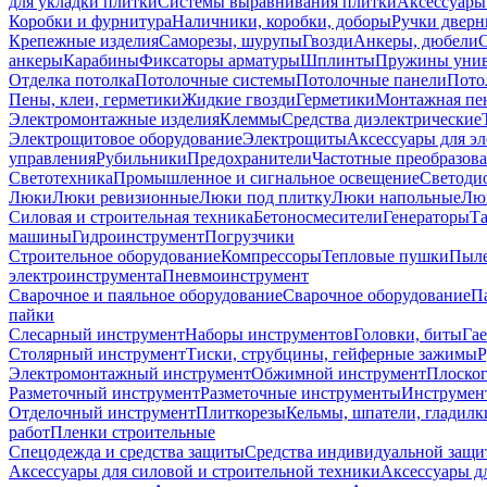
для укладки плитки
Системы выравнивания плитки
Аксессуары
Коробки и фурнитура
Наличники, коробки, доборы
Ручки дверн
Крепежные изделия
Саморезы, шурупы
Гвозди
Анкеры, дюбели
анкеры
Карабины
Фиксаторы арматуры
Шплинты
Пружины унив
Отделка потолка
Потолочные системы
Потолочные панели
Пото
Пены, клеи, герметики
Жидкие гвозди
Герметики
Монтажная пе
Электромонтажные изделия
Клеммы
Средства диэлектрические
Электрощитовое оборудование
Электрощиты
Аксессуары для э
управления
Рубильники
Предохранители
Частотные преобразов
Светотехника
Промышленное и сигнальное освещение
Светоди
Люки
Люки ревизионные
Люки под плитку
Люки напольные
Люк
Силовая и строительная техника
Бетоносмесители
Генераторы
Та
машины
Гидроинструмент
Погрузчики
Строительное оборудование
Компрессоры
Тепловые пушки
Пыле
электроинструмента
Пневмоинструмент
Сварочное и паяльное оборудование
Сварочное оборудование
П
пайки
Слесарный инструмент
Наборы инструментов
Головки, биты
Га
Столярный инструмент
Тиски, струбцины, гейферные зажимы
Р
Электромонтажный инструмент
Обжимной инструмент
Плоског
Разметочный инструмент
Разметочные инструменты
Инструмент
Отделочный инструмент
Плиткорезы
Кельмы, шпатели, гладилк
работ
Пленки строительные
Спецодежда и средства защиты
Средства индивидуальной защ
Аксессуары для силовой и строительной техники
Аксессуары дл