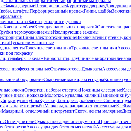
 для напольных покрытий
Реставрационные материалы
ые
Замки дверные
Петли дверные
Фурнитура дверная
Доводчики 
Скобы, штифты
Перфорированный крепеж
Гайки, шайбы
Заклепки
ерсальные
лочные плиты
Багеты, молдинги, уголки
на
Клеи для обоев
Клеи для напольных покрытий
Очистители, рас
Трубки термоусаживаемые
Изолирующие зажимы
лектрощита
Шины электротехнические
Выключатели путевые, ко
атели
Пускатели магнитные
одные ленты
Точечные светильники
Трековые светильники
Аксесс
и под покраску
ли, тельферы
Такелаж
Виброплиты, глубинные вибраторы
Бензор
сосы профессиональные
Стружкоотсосы
Домкраты
Аксессуары д
аяльное оборудование
Сварочные маски, аксессуары
Комплектующ
ечные ключи
Отвертки, наборы отверток
Ножницы слесарные
Кле
учные пилы, ножовки
Молотки, кувалды, киянки
Напильники
Ру
убцы, круглогубцы
Кусачки, болторезы, кабелерезы
Специнструм
ы для нарезки резьбы
Маркеры, карандаши строительные
Клейма
и
Малярный, отделочный инструмент
Скотч, ленты малярные
Дисп
иты
Огнетушители
Сумки, пояса для инструментов
Производствен
я бензорезов
Аксессуары для бетоносмесителей
Аксессуары для 