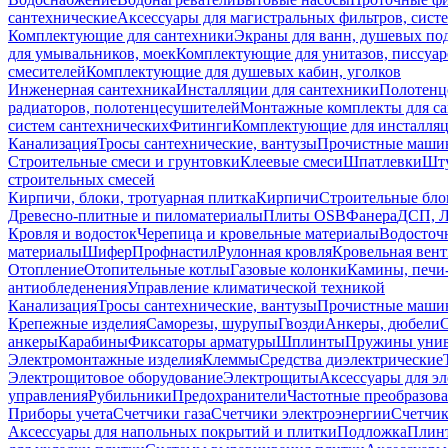
сантехнические
Аксессуары для магистральных фильтров, сист
Комплектующие для сантехники
Экраны для ванн, душевых по
для умывальников, моек
Комплектующие для унитазов, писсуар
смесителей
Комплектующие для душевых кабин, уголков
Инженерная сантехника
Инсталляции для сантехники
Полотенц
радиаторов, полотенцесушителей
Монтажные комплекты для с
систем сантехнических
Фитинги
Комплектующие для инсталля
Канализация
Тросы сантехнические, вантузы
Прочистные маши
Строительные смеси и грунтовки
Клеевые смеси
Шпатлевки
Шту
строительных смесей
Кирпичи, блоки, тротуарная плитка
Кирпичи
Строительные бло
Древесно-плитные и пиломатериалы
Плиты OSB
Фанера
ДСП, 
Кровля и водосток
Черепица и кровельные материалы
Водосточ
материалы
Шифер
Профнастил
Рулонная кровля
Кровельная вен
Отопление
Отопительные котлы
Газовые колонки
Камины, печи
антиобледенения
Управление климатической техникой
Канализация
Тросы сантехнические, вантузы
Прочистные маши
Крепежные изделия
Саморезы, шурупы
Гвозди
Анкеры, дюбели
анкеры
Карабины
Фиксаторы арматуры
Шплинты
Пружины унив
Электромонтажные изделия
Клеммы
Средства диэлектрические
Электрощитовое оборудование
Электрощиты
Аксессуары для э
управления
Рубильники
Предохранители
Частотные преобразов
Приборы учета
Счетчики газа
Счетчики электроэнергии
Счетчи
Аксессуары для напольных покрытий и плитки
Подложка
Плинт