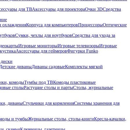
сессуары для ТВ
Аксессуары для проектора
Очки 3D
Средства
ание
 охлаждения
Корпуса для компьютеров
Процессоры
Оптические
утбуков
Сумки, чехлы для ноутбуков
Средства для ухода за
деокарты
Игровые мониторы
Игровые телевизоры
Игровые
акустика
Аксессуары для геймеров
Фигурки Funko
 диски
Детские диваны
Диваны садовые
Комплекты мягкой
ики, комоды
Тумбы под ТВ
Комоды пластиковые
довые столы
Растущие столы и парты
Столы, журнальные
ки, диваны
Стульчики для кормления
Системы хранения для
моды и тумбы
Журнальные столы, столы-книги
Кресла-качалки,
ки, скамьи
Ключницы, газетницы