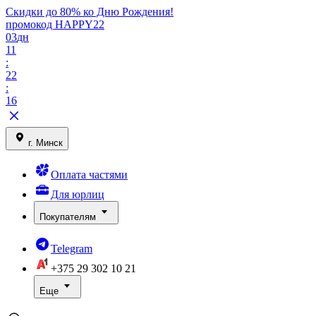
Скидки до 80% ко Дню Рождения!
промокод HAPPY22
03
дн
11
:
22
:
16
г. Минск
Оплата частями
Для юрлиц
Покупателям
Telegram
+375 29
302 10 21
Еще