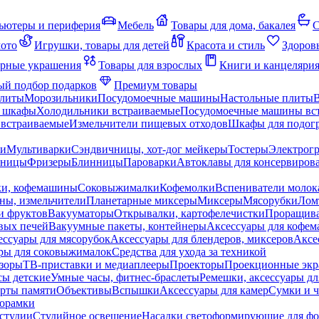
ьютеры и периферия
Мебель
Товары для дома, бакалея
С
мото
Игрушки, товары для детей
Красота и стиль
Здоров
рные украшения
Товары для взрослых
Книги и канцеляри
й подбор подарков
Премиум товары
плиты
Морозильники
Посудомоечные машины
Настольные плиты
 шкафы
Холодильники встраиваемые
Посудомоечные машины вс
встраиваемые
Измельчители пищевых отходов
Шкафы для подогр
чи
Мультиварки
Сэндвичницы, хот-дог мейкеры
Тостеры
Электрог
еницы
Фризеры
Блинницы
Пароварки
Автоклавы для консервиров
ки, кофемашины
Соковыжималки
Кофемолки
Вспениватели молок
ны, измельчители
Планетарные миксеры
Миксеры
Мясорубки
Лом
и фруктов
Вакууматоры
Открывалки, картофелечистки
Проращива
вых печей
Вакуумные пакеты, контейнеры
Аксессуары для кофе
ессуары для мясорубок
Аксессуары для блендеров, миксеров
Аксе
ры для соковыжималок
Средства для ухода за техникой
зоры
ТВ-приставки и медиаплееры
Проекторы
Проекционные эк
сы детские
Умные часы, фитнес-браслеты
Ремешки, аксессуары дл
рты памяти
Объективы
Вспышки
Аксессуары для камер
Сумки и ч
орамки
студии
Студийное освещение
Насадки светоформирующие для фо