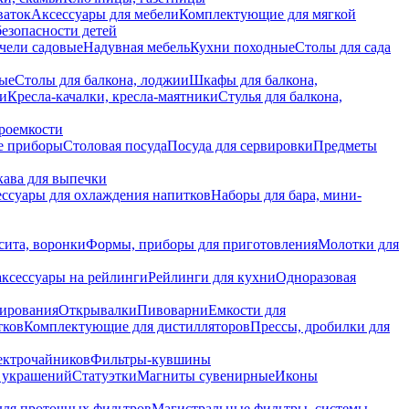
ваток
Аксессуары для мебели
Комплектующие для мягкой
безопасности детей
чели садовые
Надувная мебель
Кухни походные
Столы для сада
вые
Столы для балкона, лоджии
Шкафы для балкона,
ии
Кресла-качалки, кресла-маятники
Стулья для балкона,
роемкости
е приборы
Столовая посуда
Посуда для сервировки
Предметы
укава для выпечки
ссуары для охлаждения напитков
Наборы для бара, мини-
сита, воронки
Формы, приборы для приготовления
Молотки для
аксессуары на рейлинги
Рейлинги для кухни
Одноразовая
вирования
Открывалки
Пивоварни
Емкости для
тков
Комплектующие для дистилляторов
Прессы, дробилки для
лектрочайников
Фильтры-кувшины
я украшений
Статуэтки
Магниты сувенирные
Иконы
ля проточных фильтров
Магистральные фильтры, системы