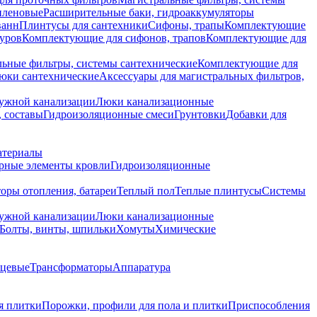
иленовые
Расширительные баки, гидроаккумуляторы
ванн
Плинтусы для сантехники
Сифоны, трапы
Комплектующие
уров
Комплектующие для сифонов, трапов
Комплектующие для
ьные фильтры, системы сантехнические
Комплектующие для
юки сантехнические
Аксессуары для магистральных фильтров,
ружной канализации
Люки канализационные
 составы
Гидроизоляционные смеси
Грунтовки
Добавки для
атериалы
рные элементы кровли
Гидроизоляционные
оры отопления, батареи
Теплый пол
Теплые плинтусы
Системы
ружной канализации
Люки канализационные
Болты, винты, шпильки
Хомуты
Химические
нцевые
Трансформаторы
Аппаратура
я плитки
Порожки, профили для пола и плитки
Приспособления