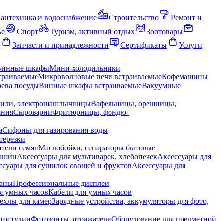
антехника и водоснабжение
Строительство
Ремонт и
ье
Спорт
Туризм, активный отдых
Зоотовары
я
Запчасти и принадлежности
Сертификаты
Услуги
Винные шкафы
Мини-холодильники
траиваемые
Микроволновые печи встраиваемые
Кофемашины
ева посуды
Винные шкафы встраиваемые
Вакуумные
рили, электрошашлычницы
Вафельницы, орешницы,
ания
Сыроварни
Фритюрницы, фондю-
а
Сифоны для газирования воды
терезки
тели семян
Маслобойки, сепараторы бытовые
машин
Аксессуары для мультиварок, хлебопечек
Аксессуары для
ссуары для сушилок овощей и фруктов
Аксессуары для
раны
Профессиональные дисплеи
я умных часов
Кабели для умных часов
ехлы для камер
Зарядные устройства, аккумуляторы для фото,
тостудии
Фотозонты, отражатели
Оборудование для предметной