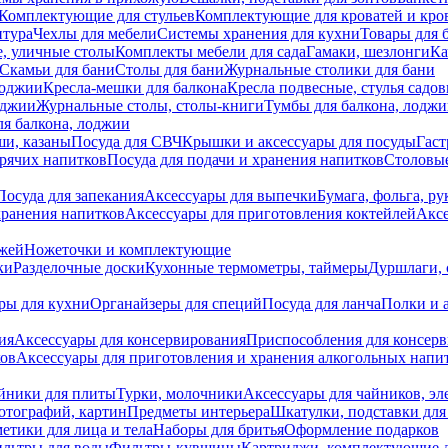
Комплектующие для стульев
Комплектующие для кроватей и кро
итура
Чехлы для мебели
Системы хранения для кухни
Товары для 
, уличные столы
Комплекты мебели для сада
Гамаки, шезлонги
Ка
Скамьи для бани
Столы для бани
Журнальные столики для бани
лоджии
Кресла-мешки для балкона
Кресла подвесные, стулья садо
оджии
Журнальные столы, столы-книги
Тумбы для балкона, лодж
я балкона, лоджии
ши, казаны
Посуда для СВЧ
Крышки и аксессуары для посуды
Гаст
орячих напитков
Посуда для подачи и хранения напитков
Столовы
Посуда для запекания
Аксессуары для выпечки
Бумага, фольга, р
хранения напитков
Аксессуары для приготовления коктейлей
Аксе
ожей
Ножеточки и комплектующие
ки
Разделочные доски
Кухонные термометры, таймеры
Дуршлаги, 
ры для кухни
Органайзеры для специй
Посуда для ланча
Полки и 
ия
Аксессуары для консервирования
Приспособления для консер
ков
Аксессуары для приготовления и хранения алкогольных напи
йники для плиты
Турки, молочники
Аксессуары для чайников, э
отографий, картин
Предметы интерьера
Шкатулки, подставки дл
етики для лица и тела
Наборы для бритья
Оформление подарков
льтры для воды
Фильтры-кувшины
Картриджи, комплектующие д