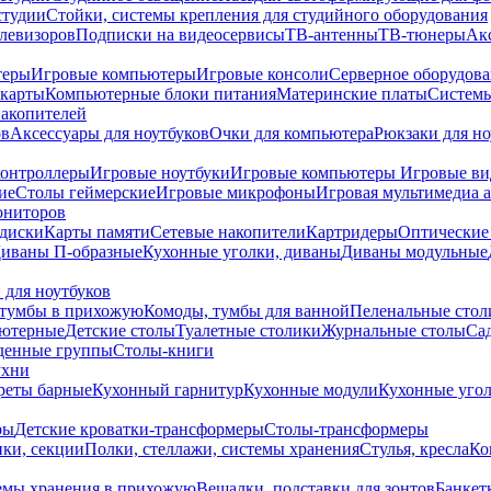
студии
Стойки, системы крепления для студийного оборудования
елевизоров
Подписки на видеосервисы
ТВ-антенны
ТВ-тюнеры
Ак
теры
Игровые компьютеры
Игровые консоли
Серверное оборудов
карты
Компьютерные блоки питания
Материнские платы
Системы
накопителей
ов
Аксессуары для ноутбуков
Очки для компьютера
Рюкзаки для но
контроллеры
Игровые ноутбуки
Игровые компьютеры
Игровые ви
ие
Столы геймерские
Игровые микрофоны
Игровая мультимедиа 
ониторов
диски
Карты памяти
Сетевые накопители
Картридеры
Оптические
иваны П-образные
Кухонные уголки, диваны
Диваны модульные
 для ноутбуков
тумбы в прихожую
Комоды, тумбы для ванной
Пеленальные стол
ьютерные
Детские столы
Туалетные столики
Журнальные столы
Са
денные группы
Столы-книги
ухни
уреты барные
Кухонный гарнитур
Кухонные модули
Кухонные угол
ры
Детские кроватки-трансформеры
Столы-трансформеры
ки, секции
Полки, стеллажи, системы хранения
Стулья, кресла
Ко
емы хранения в прихожую
Вешалки, подставки для зонтов
Банкет