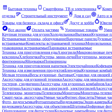
Бытовая техника
Смартфоны, ТВ и электроника
Комп
отделка
Строительный инструмент
Дом и сад
Авто и 
Товары для бизнеса, склада и офиса
Досуг и хобби
Ювели
Все акции
Оплата частями
Уцененные товары
Умны
Крупная техника для кухни
Холодильники
Вытяжки
Кухонные 
Встраиваемая техника, оборудование
Варочные панели
Духовые
встраиваемые
Комплекты встраиваемой техники
Морозильники 
упаковщики встраиваемые
Пароварки встраиваемые
Техника для приготовления еды
Аэрогрили
Микроволновые пе
кексницы
Хлебопечки
Ростеры, мини-печи
Йогуртницы, морож
фритюрницы
Яйцеварки
Попкорницы
Техника для приготовления напитков
Электрочайники
Кофевар
Техника для измельчения продуктов
Блендеры
Кухонные комбай
Мелкая техника
Весы кухонные, бытовые
Сушилки для овощей 
Аксессуары для кухонной техники
Аксессуары для микроволно
тостеров, сэндвичниц
Аксессуары для кухонных комбайнов
Акс
йогуртниц
Аксессуары для аэрогрилей, электрогрилей
Аксессуа
Телевизоры, мониторы
Телевизоры
Мониторы
Мониторы-телеви
Смарт-часы, аксессуары
Умные часы
Фитнес-браслеты
Умные ча
Фото, видеосъемка
Фотоаппараты
Видеокамеры
Экшн-камеры
Ка
видеокамер
Аксессуары для объективов
Штативы
Цифровые фот
Оборудование для фотостудии
Кольцевые лампы
Фоны для фото