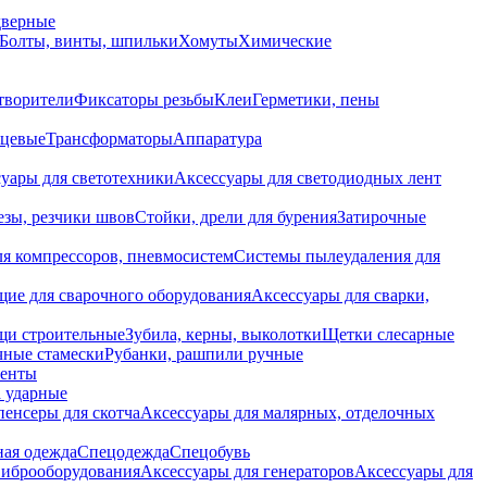
дверные
Болты, винты, шпильки
Хомуты
Химические
творители
Фиксаторы резьбы
Клеи
Герметики, пены
нцевые
Трансформаторы
Аппаратура
уары для светотехники
Аксессуары для светодиодных лент
езы, резчики швов
Стойки, дрели для бурения
Затирочные
ля компрессоров, пневмосистем
Системы пылеудаления для
ие для сварочного оборудования
Аксессуары для сварки,
щи строительные
Зубила, керны, выколотки
Щетки слесарные
чные стамески
Рубанки, рашпили ручные
енты
 ударные
енсеры для скотча
Аксессуары для малярных, отделочных
ная одежда
Спецодежда
Спецобувь
виброоборудования
Аксессуары для генераторов
Аксессуары для