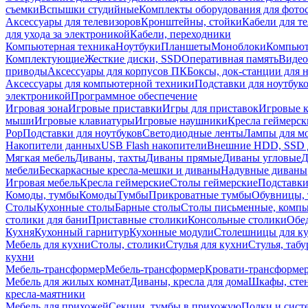
съемки
Вспышки студийные
Комплекты оборудования для фото
Аксессуары для телевизоров
Кронштейны, стойки
Кабели для т
для ухода за электроникой
Кабели, переходники
Компьютерная техника
Ноутбуки
Планшеты
Моноблоки
Компью
Комплектующие
Жесткие диски, SSD
Оперативная память
Видео
приводы
Аксессуары для корпусов ПК
Боксы, док-станции для 
Аксессуары для компьютерной техники
Подставки для ноутбук
электроникой
Программное обеспечение
Игровая зона
Игровые приставки
Игры для приставок
Игровые 
мыши
Игровые клавиатуры
Игровые наушники
Кресла геймерск
Pop
Подставки для ноутбуков
Светодиодные ленты
Лампы для м
Накопители данных
USB Flash накопители
Внешние HDD, SSD 
Мягкая мебель
Диваны, тахты
Диваны прямые
Диваны угловые
Д
мебели
Бескаркасные кресла-мешки и диваны
Надувные диваны
Игровая мебель
Кресла геймерские
Столы геймерские
Подставки
Комоды, тумбы
Комоды
Тумбы
Прикроватные тумбы
Обувницы, 
Столы
Кухонные столы
Барные столы
Столы письменные, комп
столики для бани
Приставные столики
Консольные столики
Обе
Кухня
Кухонный гарнитур
Кухонные модули
Столешницы для к
Мебель для кухни
Столы, столики
Стулья для кухни
Стулья, таб
кухни
Мебель-трансформер
Мебель-трансформер
Кровати-трансформе
Мебель для жилых комнат
Диваны, кресла для дома
Шкафы, стен
кресла-маятники
Мебель для прихожей
Секции, тумбы в прихожую
Полки и сист