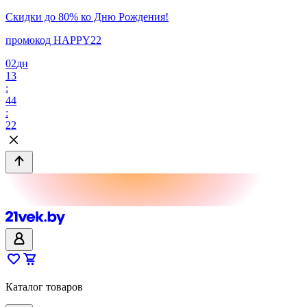
Скидки до 80% ко Дню Рождения!
промокод HAPPY22
02
дн
13
:
44
:
22
Каталог товаров