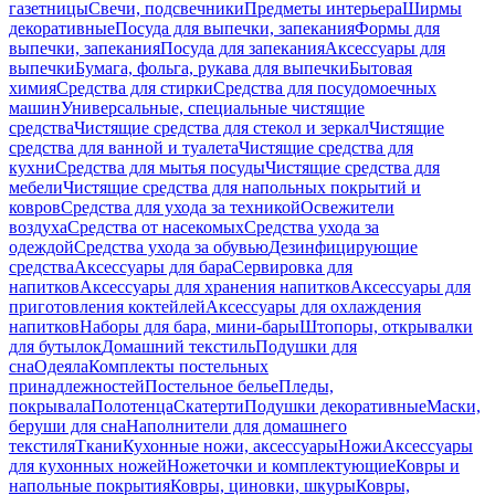
газетницы
Свечи, подсвечники
Предметы интерьера
Ширмы
декоративные
Посуда для выпечки, запекания
Формы для
выпечки, запекания
Посуда для запекания
Аксессуары для
выпечки
Бумага, фольга, рукава для выпечки
Бытовая
химия
Средства для стирки
Средства для посудомоечных
машин
Универсальные, специальные чистящие
средства
Чистящие средства для стекол и зеркал
Чистящие
средства для ванной и туалета
Чистящие средства для
кухни
Средства для мытья посуды
Чистящие средства для
мебели
Чистящие средства для напольных покрытий и
ковров
Средства для ухода за техникой
Освежители
воздуха
Средства от насекомых
Средства ухода за
одеждой
Средства ухода за обувью
Дезинфицирующие
средства
Аксессуары для бара
Сервировка для
напитков
Аксессуары для хранения напитков
Аксессуары для
приготовления коктейлей
Аксессуары для охлаждения
напитков
Наборы для бара, мини-бары
Штопоры, открывалки
для бутылок
Домашний текстиль
Подушки для
сна
Одеяла
Комплекты постельных
принадлежностей
Постельное белье
Пледы,
покрывала
Полотенца
Скатерти
Подушки декоративные
Маски,
беруши для сна
Наполнители для домашнего
текстиля
Ткани
Кухонные ножи, аксессуары
Ножи
Аксессуары
для кухонных ножей
Ножеточки и комплектующие
Ковры и
напольные покрытия
Ковры, циновки, шкуры
Ковры,