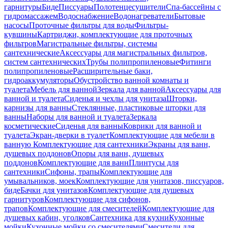
гарнитуры
Биде
Писсуары
Полотенцесушители
Спа-бассейны с
гидромассажем
Водоснабжение
Водонагреватели
Бытовые
насосы
Проточные фильтры для воды
Фильтры-
кувшины
Картриджи, комплектующие для проточных
фильтров
Магистральные фильтры, системы
сантехнические
Аксессуары для магистральных фильтров,
систем сантехнических
Трубы полипропиленовые
Фитинги
полипропиленовые
Расширительные баки,
гидроаккумуляторы
Обустройство ванной комнаты и
туалета
Мебель для ванной
Зеркала для ванной
Аксессуары для
ванной и туалета
Сиденья и чехлы для унитаза
Шторки,
карнизы для ванны
Стеклянные, пластиковые шторки для
ванны
Наборы для ванной и туалета
Зеркала
косметические
Сиденья для ванны
Коврики для ванной и
туалета
Экран-дверки в туалет
Комплектующие для мебели в
ванную
Комплектующие для сантехники
Экраны для ванн,
душевых поддонов
Опоры для ванн, душевых
поддонов
Комплектующие для ванн
Плинтусы для
сантехники
Сифоны, трапы
Комплектующие для
умывальников, моек
Комплектующие для унитазов, писсуаров,
биде
Бачки для унитазов
Комплектующие для душевых
гарнитуров
Комплектующие для сифонов,
трапов
Комплектующие для смесителей
Комплектующие для
душевых кабин, уголков
Сантехника для кухни
Кухонные
мойки
Кухонные мойки со смесителями
Смесители для