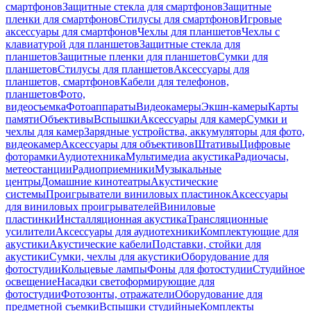
смартфонов
Защитные стекла для смартфонов
Защитные
пленки для смартфонов
Стилусы для смартфонов
Игровые
аксессуары для смартфонов
Чехлы для планшетов
Чехлы с
клавиатурой для планшетов
Защитные стекла для
планшетов
Защитные пленки для планшетов
Сумки для
планшетов
Стилусы для планшетов
Аксессуары для
планшетов, смартфонов
Кабели для телефонов,
планшетов
Фото,
видеосъемка
Фотоаппараты
Видеокамеры
Экшн-камеры
Карты
памяти
Объективы
Вспышки
Аксессуары для камер
Сумки и
чехлы для камер
Зарядные устройства, аккумуляторы для фото,
видеокамер
Аксессуары для объективов
Штативы
Цифровые
фоторамки
Аудиотехника
Мультимедиа акустика
Радиочасы,
метеостанции
Радиоприемники
Музыкальные
центры
Домашние кинотеатры
Акустические
системы
Проигрыватели виниловых пластинок
Аксессуары
для виниловых проигрывателей
Виниловые
пластинки
Инсталляционная акустика
Трансляционные
усилители
Аксессуары для аудиотехники
Комплектующие для
акустики
Акустические кабели
Подставки, стойки для
акустики
Сумки, чехлы для акустики
Оборудование для
фотостудии
Кольцевые лампы
Фоны для фотостудии
Студийное
освещение
Насадки светоформирующие для
фотостудии
Фотозонты, отражатели
Оборудование для
предметной съемки
Вспышки студийные
Комплекты