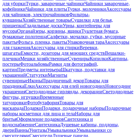
для уборки
Турки, заварочные чайники
Чайники заварочные,
кофейники
Чайники для плиты
Турки, молочники
Аксессуары
для чайников, электрочайников
Фильтры-
кувшины
Хозяйственные товары
Сушилки для белья,
прищепки
Гладильные доски
Урны, контейнеры для
мусора
Органайзеры, корзины, ящики
Туалетная бумага,
бумажные полотенца
Салфетки, мочалки, губки, мусорные
пакеты
Фольга, пленка, пакеты
Упаковочная тара
Аксессуары
для глажения
Аксессуары для стирки
Веревки,
шпагаты
Емкости, дозаторы для моющих средств
Вешалки-
плечики
Мешки хозяйственные
Сувениры
Копилки
Картины,
постеры
Фотоальбомы
Рамки для фотографий,
картин
Предметы интерьера
Шкатулки, подставки для
украшений
Статуэтки
Магниты
сувенирные
Иконы
Праздничный декор
Товары для
праздника
Елки
Аксессуары для елей новогодних
Новогодние
украшения
Светодиодные гирлянды, декорации
Светодиодные
фигуры, игрушки
Временные
татуировки
Фотобутафория
Товары для
маскарада
Подарки
Подарки, подарочные наборы
Подарочные
наборы косметики для лица и тела
Наборы для
бритья
Оформление подарков
Сантехника и
водоснабжение
Сантехника
Душевые кабины, поддоны,
двери
Ванны
Унитазы
Умывальники
Умывальники со
смесителями
Смесители
Душевые панели,