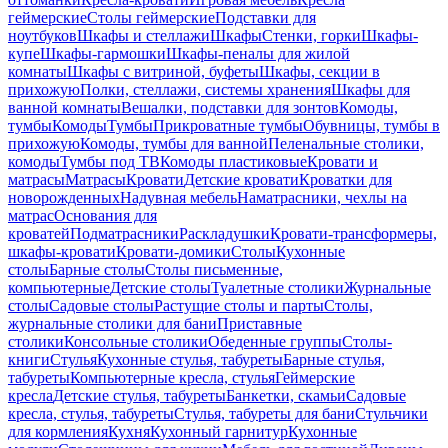
геймерские
Столы геймерские
Подставки для
ноутбуков
Шкафы и стеллажи
Шкафы
Стенки, горки
Шкафы-
купе
Шкафы-гармошки
Шкафы-пеналы для жилой
комнаты
Шкафы с витриной, буфеты
Шкафы, секции в
прихожую
Полки, стеллажи, системы хранения
Шкафы для
ванной комнаты
Вешалки, подставки для зонтов
Комоды,
тумбы
Комоды
Тумбы
Прикроватные тумбы
Обувницы, тумбы в
прихожую
Комоды, тумбы для ванной
Пеленальные столики,
комоды
Тумбы под ТВ
Комоды пластиковые
Кровати и
матрасы
Матрасы
Кровати
Детские кровати
Кроватки для
новорожденных
Надувная мебель
Наматрасники, чехлы на
матрас
Основания для
кроватей
Подматрасники
Раскладушки
Кровати-трансформеры,
шкафы-кровати
Кровати-домики
Столы
Кухонные
столы
Барные столы
Столы письменные,
компьютерные
Детские столы
Туалетные столики
Журнальные
столы
Садовые столы
Растущие столы и парты
Столы,
журнальные столики для бани
Приставные
столики
Консольные столики
Обеденные группы
Столы-
книги
Стулья
Кухонные стулья, табуреты
Барные стулья,
табуреты
Компьютерные кресла, стулья
Геймерские
кресла
Детские стулья, табуреты
Банкетки, скамьи
Садовые
кресла, стулья, табуреты
Стулья, табуреты для бани
Стульчики
для кормления
Кухня
Кухонный гарнитур
Кухонные