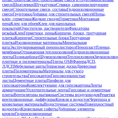
смеси
Шпатлевки
Штукатурки
Стяжки, самонивелирующие
смеси
Строительные смеси, составы
Гидроизоляционные
смеси
Грунтовки
Добавки для строительных смесей
Пены,
клеи, герметики
Жидкие гвозди
Герметики
Монтажная
пена
Клеи для обоев
Клеи для напольных
покрытий
Очистители, растворители
Фиксаторы
резьбы
Клеи
Герметики, пены
Кирпичи, блоки, тротуарная
плитка
Кирпичи
Строительные блоки
Тротуарная
плитка
Изоляционные материалы
Минеральная
вата
Экструдированный пенополистирол
Пенопласт
Пленки,
мембраны
Отражающая теплоизоляция
Гидроизоляционные
ленты
Поликарбонат
Шумоизоляция
Теплоизоляция
Звукоизоляц
плитные и пиломатериалы
Плиты OSB
Фанера
ДСП,
ЛДСП
Мебельные щиты
Террасные доски
Древесные
плиты
Пиломатериалы
Материалы для сухого
строительства
Гипсокартон
Гипсоволокнистые
листы
Цементные плиты
Профили для
гипсокартона
Комплектующие для гипсокартона
Ленты
армирующие
Уплотнительные ленты
Гипсовые и цементные
плиты
Вентиляторы вытяжные
Системы воздуховодов
Решетки
вентиляционные, диффузоры
Кровля и водосток
Черепица и
кровельные материалы
Водосточные системы
Поверхностный
водоотвод
Кровельные софиты
Доборные элементы
кровли
Гидроизоляционные