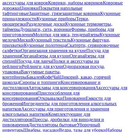
аксессуары для ковров
Коврики, наборы ковриков
Ковровые
дорожки
Циновки
Покрытия напольные
тафтинговые
Защитные, грязезащитные коврики
Кухонные
принадлежности
Кухонные приборы
Терки,
овощерезки
Разделочные доски
Кухонные термометры,
таймеры
Дуршлаги, сита, воронки
Формы, приборы для
приготовления
Молотки для мяса, тендерайзеры
Кухонные
мелочи
Миски
Кухонный текстиль
Кухонные фартуки,
прихватки
Кухонные полотенца
Скатерти, сервировочные
салфетки
Организация хранения на кухне
Посуда для
хранения
Органайзеры для кухни
Органайзеры для
специй
Посуда для ланча
Полки и аксессуары на
рейлинги
Рейлинги для кухни
Одноразовая посуда,
упаковка
Вакуумные пакеты,
контейнеры
Бакалея
Кофе
Чай
Цикорий, какао, горячий
шоколад
Сиропы и топпинги
Консервирование и
дистилляция
Автоклавы для консервирования
Аксессуары для
консервирования
Приспособления для
консервирования
Открывалки
Пивоварни
Емкости для
брожения
Ингредиенты для приготовления алкогольных
напитков
Аксессуары для приготовления и хранения
алкогольных напитков
Комплектующие для
дистилляторов
Прессы, дробилки для виноделия и
пивоварения
Дистилляторы бытовые
Уборочный
инвентарь
Швабры, насадки
Ведра, тазы для уборки
Наборы