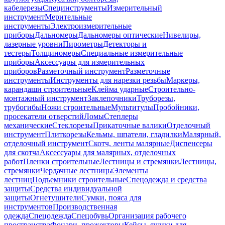
кабелерезы
Специнструменты
Измерительный
инструмент
Мерительные
инструменты
Электроизмерительные
приборы
Дальномеры
Дальномеры оптические
Нивелиры,
лазерные уровни
Пирометры
Детекторы и
тестеры
Толщиномеры
Специальные измерительные
приборы
Аксессуары для измерительных
приборов
Разметочный инструмент
Разметочные
инструменты
Инструменты для нарезки резьбы
Маркеры,
карандаши строительные
Клейма ударные
Строительно-
монтажный инструмент
Заклепочники
Труборезы,
трубогибы
Ножи строительные
Мультитулы
Пробойники,
просекатели отверстий
Ломы
Степлеры
механические
Стеклорезы
Прикаточные валики
Отделочный
инструмент
Плиткорезы
Кельмы, шпатели, гладилки
Малярный,
отделочный инструмент
Скотч, ленты малярные
Диспенсеры
для скотча
Аксессуары для малярных, отделочных
работ
Пленки строительные
Лестницы и стремянки
Лестницы,
стремянки
Чердачные лестницы
Элементы
лестниц
Подъемники строительные
Спецодежда и средства
защиты
Средства индивидуальной
защиты
Огнетушители
Сумки, пояса для
инструментов
Производственная
одежда
Спецодежда
Спецобувь
Организация рабочего
пространства
Фонари, прожекторы
Кейсы, ящики для