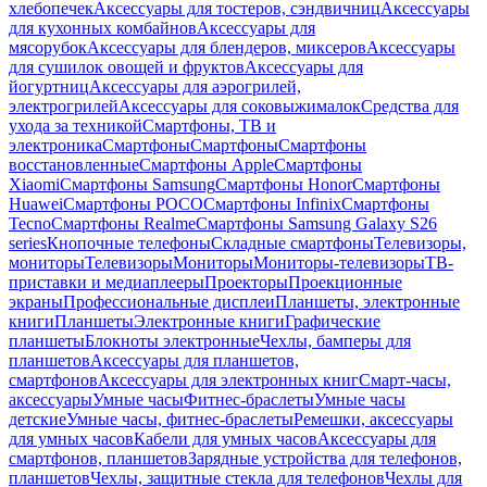
хлебопечек
Аксессуары для тостеров, сэндвичниц
Аксессуары
для кухонных комбайнов
Аксессуары для
мясорубок
Аксессуары для блендеров, миксеров
Аксессуары
для сушилок овощей и фруктов
Аксессуары для
йогуртниц
Аксессуары для аэрогрилей,
электрогрилей
Аксессуары для соковыжималок
Средства для
ухода за техникой
Смартфоны, ТВ и
электроника
Смартфоны
Смартфоны
Смартфоны
восстановленные
Смартфоны Apple
Смартфоны
Xiaomi
Смартфоны Samsung
Смартфоны Honor
Смартфоны
Huawei
Смартфоны POCO
Смартфоны Infinix
Смартфоны
Tecno
Смартфоны Realme
Смартфоны Samsung Galaxy S26
series
Кнопочные телефоны
Складные смартфоны
Телевизоры,
мониторы
Телевизоры
Мониторы
Мониторы-телевизоры
ТВ-
приставки и медиаплееры
Проекторы
Проекционные
экраны
Профессиональные дисплеи
Планшеты, электронные
книги
Планшеты
Электронные книги
Графические
планшеты
Блокноты электронные
Чехлы, бамперы для
планшетов
Аксессуары для планшетов,
смартфонов
Аксессуары для электронных книг
Смарт-часы,
аксессуары
Умные часы
Фитнес-браслеты
Умные часы
детские
Умные часы, фитнес-браслеты
Ремешки, аксессуары
для умных часов
Кабели для умных часов
Аксессуары для
смартфонов, планшетов
Зарядные устройства для телефонов,
планшетов
Чехлы, защитные стекла для телефонов
Чехлы для