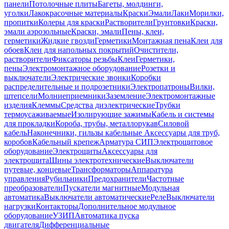
панели
Потолочные плиты
Багеты, молдинги,
уголки
Лакокрасочные материалы
Краски
Эмали
Лаки
Морилки,
пропитки
Колеры для краски
Растворители
Грунтовки
Краски,
эмали аэрозольные
Краски, эмали
Пены, клеи,
герметики
Жидкие гвозди
Герметики
Монтажная пена
Клеи для
обоев
Клеи для напольных покрытий
Очистители,
растворители
Фиксаторы резьбы
Клеи
Герметики,
пены
Электромонтажное оборудование
Розетки и
выключатели
Электрические звонки
Коробки
распределительные и подрозетники
Электропатроны
Вилки,
штепсели
Молниеприемники
Заземление
Электромонтажные
изделия
Клеммы
Средства диэлектрические
Трубки
термоусаживаемые
Изолирующие зажимы
Кабель и системы
для прокладки
Короба, трубы, металлорукав
Силовой
кабель
Наконечники, гильзы кабельные
Аксессуары для труб,
коробов
Кабельный крепеж
Арматура СИП
Электрощитовое
оборудование
Электрощиты
Аксессуары для
электрощита
Шины электротехнические
Выключатели
путевые, концевые
Трансформаторы
Аппаратура
управления
Рубильники
Предохранители
Частотные
преобразователи
Пускатели магнитные
Модульная
автоматика
Выключатели автоматические
Реле
Выключатели
нагрузки
Контакторы
Дополнительное модульное
оборудование
УЗИП
Автоматика пуска
двигателя
Дифференциальные