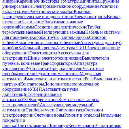
анкеры
Карабины
Фиксаторы арматуры
Шплинты
Пружины
универсальные
Электромонтажное оборудование
Розетки и
выключатели
Электрические звонки
Коробки
распределительные и подрозетники
Электропатроны
Вилки,
штепсели
Заземление
Электромонтажные
изделия
Клеммы
Средства диэлектрические
Трубки
термоусаживаемые
Изолирующие зажимы
Кабель и системы
для прокладки
Короба, трубы, металлорукав
Силовой
кабель
Наконечники, гильзы кабельные
Аксессуары для труб,
коробов
Кабельный крепеж
Арматура СИП
Электрощитовое
оборудование
Электрощиты
Аксессуары для
электрощита
Шины электротехнические
Выключатели
путевые, концевые
Трансформаторы
Аппаратура
управления
Рубильники
Предохранители
Частотные
преобразователи
Пускатели магнитные
Модульная
автоматика
Выключатели автоматические
Реле
Выключатели
нагрузки
Контакторы
Дополнительное модульное
оборудование
УЗИП
Автоматика пуска
двигателя
Дифференциальные
автоматы
УЗО
Конденсаторы
Комплексная защита
электродвигателей
Аксессуары для модульной
автоматики
Приборы учета
Счетчики газа
Счетчики
электроэнергии
Счетчики воды
Ремонт и отделка
Напольные
покрытия и
плитка
Плитка
Ламинат
Линолеум
Керамогранит
Спортивные