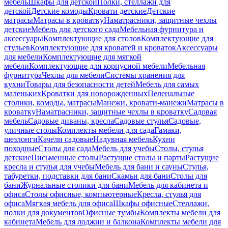
мебель
Шкафы для детской
Полки, стеллажи для
детской
Детские комоды
Кровати детские
Детские
матрасы
Матрасы в кроватку
Наматрасники, защитные чехлы
детские
Мебель для детского сада
Мебельная фурнитура и
аксессуары
Комплектующие для столов
Комплектующие для
стульев
Комплектующие для кроватей и кроваток
Аксессуары
для мебели
Комплектующие для мягкой
мебели
Комплектующие для корпусной мебели
Мебельная
фурнитура
Чехлы для мебели
Системы хранения для
кухни
Товары для безопасности детей
Мебель для самых
маленьких
Кроватки для новорожденных
Пеленальные
столики, комоды, матрасы
Манежи, кровати-манежи
Матрасы в
кроватку
Наматрасники, защитные чехлы в кроватку
Садовая
мебель
Садовые диваны, кресла
Садовые стулья
Садовые,
уличные столы
Комплекты мебели для сада
Гамаки,
шезлонги
Качели садовые
Надувная мебель
Кухни
походные
Столы для сада
Мебель для учебы
Столы, стулья
детские
Письменные столы
Растущие столы и парты
Растущие
кресла и стулья для учебы
Мебель для бани и сауны
Стулья,
табуретки, подставки для бани
Скамьи для бани
Столы для
бани
Журнальные столики для бани
Мебель для кабинета и
офиса
Столы офисные, компьютерные
Кресла, стулья для
офиса
Мягкая мебель для офиса
Шкафы офисные
Стеллажи,
полки для документов
Офисные тумбы
Комплекты мебели для
кабинета
Мебель для лоджии и балкона
Комплекты мебели для