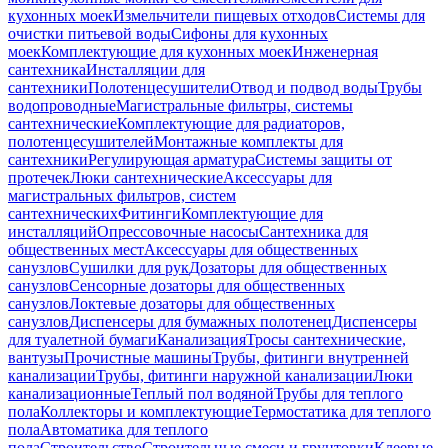
кухонных моек
Измельчители пищевых отходов
Системы для
очистки питьевой воды
Сифоны для кухонных
моек
Комплектующие для кухонных моек
Инженерная
сантехника
Инсталляции для
сантехники
Полотенцесушители
Отвод и подвод воды
Трубы
водопроводные
Магистральные фильтры, системы
сантехнические
Комплектующие для радиаторов,
полотенцесушителей
Монтажные комплекты для
сантехники
Регулирующая арматура
Системы защиты от
протечек
Люки сантехнические
Аксессуары для
магистральных фильтров, систем
сантехнических
Фитинги
Комплектующие для
инсталляций
Опрессовочные насосы
Сантехника для
общественных мест
Аксессуары для общественных
санузлов
Сушилки для рук
Дозаторы для общественных
санузлов
Сенсорные дозаторы для общественных
санузлов
Локтевые дозаторы для общественных
санузлов
Диспенсеры для бумажных полотенец
Диспенсеры
для туалетной бумаги
Канализация
Тросы сантехнические,
вантузы
Прочистные машины
Трубы, фитинги внутренней
канализации
Трубы, фитинги наружной канализации
Люки
канализационные
Теплый пол водяной
Трубы для теплого
пола
Коллекторы и комплектующие
Термостатика для теплого
пола
Автоматика для теплого
пола
Строительство
Строительные смеси и грунтовки
Клеевые