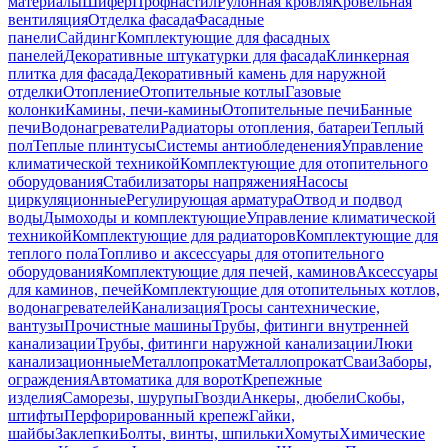
материалы
Шифер
Профнастил
Рулонная кровля
Кровельная
вентиляция
Отделка фасада
Фасадные
панели
Сайдинг
Комплектующие для фасадных
панелей
Декоративные штукатурки для фасада
Клинкерная
плитка для фасада
Декоративный камень для наружной
отделки
Отопление
Отопительные котлы
Газовые
колонки
Камины, печи-камины
Отопительные печи
Банные
печи
Водонагреватели
Радиаторы отопления, батареи
Теплый
пол
Теплые плинтусы
Системы антиобледенения
Управление
климатической техникой
Комплектующие для отопительного
оборудования
Стабилизаторы напряжения
Насосы
циркуляционные
Регулирующая арматура
Отвод и подвод
воды
Дымоходы и комплектующие
Управление климатической
техникой
Комплектующие для радиаторов
Комплектующие для
теплого пола
Топливо и аксессуары для отопительного
оборудования
Комплектующие для печей, каминов
Аксессуары
для каминов, печей
Комплектующие для отопительных котлов,
водонагревателей
Канализация
Тросы сантехнические,
вантузы
Прочистные машины
Трубы, фитинги внутренней
канализации
Трубы, фитинги наружной канализации
Люки
канализационные
Металлопрокат
Металлопрокат
Сваи
Заборы,
ограждения
Автоматика для ворот
Крепежные
изделия
Саморезы, шурупы
Гвозди
Анкеры, дюбели
Скобы,
штифты
Перфорированный крепеж
Гайки,
шайбы
Заклепки
Болты, винты, шпильки
Хомуты
Химические