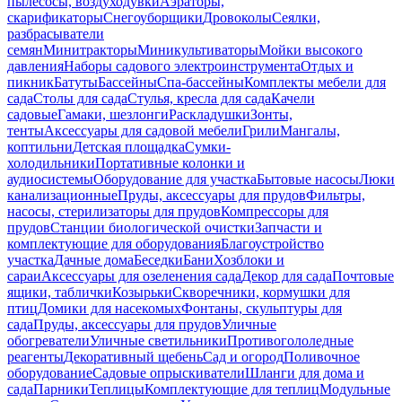
пылесосы, воздуходувки
Аэраторы,
скарификаторы
Снегоуборщики
Дровоколы
Сеялки,
разбрасыватели
семян
Минитракторы
Миникультиваторы
Мойки высокого
давления
Наборы садового электроинструмента
Отдых и
пикник
Батуты
Бассейны
Спа-бассейны
Комплекты мебели для
сада
Столы для сада
Стулья, кресла для сада
Качели
садовые
Гамаки, шезлонги
Раскладушки
Зонты,
тенты
Аксессуары для садовой мебели
Грили
Мангалы,
коптильни
Детская площадка
Сумки-
холодильники
Портативные колонки и
аудиосистемы
Оборудование для участка
Бытовые насосы
Люки
канализационные
Пруды, аксессуары для прудов
Фильтры,
насосы, стерилизаторы для прудов
Компрессоры для
прудов
Станции биологической очистки
Запчасти и
комплектующие для оборудования
Благоустройство
участка
Дачные дома
Беседки
Бани
Хозблоки и
сараи
Аксессуары для озеленения сада
Декор для сада
Почтовые
ящики, таблички
Козырьки
Скворечники, кормушки для
птиц
Домики для насекомых
Фонтаны, скульптуры для
сада
Пруды, аксессуары для прудов
Уличные
обогреватели
Уличные светильники
Противогололедные
реагенты
Декоративный щебень
Сад и огород
Поливочное
оборудование
Садовые опрыскиватели
Шланги для дома и
сада
Парники
Теплицы
Комплектующие для теплиц
Модульные