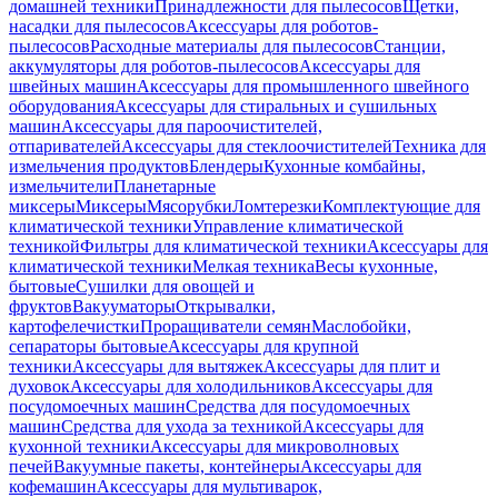
домашней техники
Принадлежности для пылесосов
Щетки,
насадки для пылесосов
Аксессуары для роботов-
пылесосов
Расходные материалы для пылесосов
Станции,
аккумуляторы для роботов-пылесосов
Аксессуары для
швейных машин
Аксессуары для промышленного швейного
оборудования
Аксессуары для стиральных и сушильных
машин
Аксессуары для пароочистителей,
отпаривателей
Аксессуары для стеклоочистителей
Техника для
измельчения продуктов
Блендеры
Кухонные комбайны,
измельчители
Планетарные
миксеры
Миксеры
Мясорубки
Ломтерезки
Комплектующие для
климатической техники
Управление климатической
техникой
Фильтры для климатической техники
Аксессуары для
климатической техники
Мелкая техника
Весы кухонные,
бытовые
Сушилки для овощей и
фруктов
Вакууматоры
Открывалки,
картофелечистки
Проращиватели семян
Маслобойки,
сепараторы бытовые
Аксессуары для крупной
техники
Аксессуары для вытяжек
Аксессуары для плит и
духовок
Аксессуары для холодильников
Аксессуары для
посудомоечных машин
Средства для посудомоечных
машин
Средства для ухода за техникой
Аксессуары для
кухонной техники
Аксессуары для микроволновых
печей
Вакуумные пакеты, контейнеры
Аксессуары для
кофемашин
Аксессуары для мультиварок,