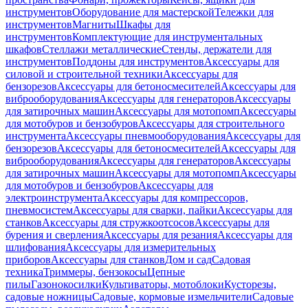
инструментов
Оборудование для мастерской
Тележки для
инструментов
Магниты
Шкафы для
инструментов
Комплектующие для инструментальных
шкафов
Стеллажи металлические
Стенды, держатели для
инструментов
Поддоны для инструментов
Аксессуары для
силовой и строительной техники
Аксессуары для
бензорезов
Аксессуары для бетоносмесителей
Аксессуары для
виброоборудования
Аксессуары для генераторов
Аксессуары
для затирочных машин
Аксессуары для мотопомп
Аксессуары
для мотобуров и бензобуров
Аксессуары для строительного
инструмента
Аксессуары пневмооборудования
Аксессуары для
бензорезов
Аксессуары для бетоносмесителей
Аксессуары для
виброоборудования
Аксессуары для генераторов
Аксессуары
для затирочных машин
Аксессуары для мотопомп
Аксессуары
для мотобуров и бензобуров
Аксессуары для
электроинструмента
Аксессуары для компрессоров,
пневмосистем
Аксессуары для сварки, пайки
Аксессуары для
станков
Аксессуары для стружкоотсосов
Аксессуары для
бурения и сверления
Аксессуары для резания
Аксессуары для
шлифования
Аксессуары для измерительных
приборов
Аксессуары для станков
Дом и сад
Садовая
техника
Триммеры, бензокосы
Цепные
пилы
Газонокосилки
Культиваторы, мотоблоки
Кусторезы,
садовые ножницы
Садовые, кормовые измельчители
Садовые