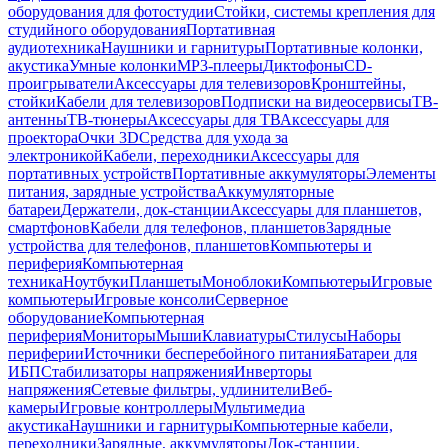
оборудования для фотостудии
Стойки, системы крепления для
студийного оборудования
Портативная
аудиотехника
Наушники и гарнитуры
Портативные колонки,
акустика
Умные колонки
MP3-плееры
Диктофоны
CD-
проигрыватели
Аксессуары для телевизоров
Кронштейны,
стойки
Кабели для телевизоров
Подписки на видеосервисы
ТВ-
антенны
ТВ-тюнеры
Аксессуары для ТВ
Аксессуары для
проектора
Очки 3D
Средства для ухода за
электроникой
Кабели, переходники
Аксессуары для
портативных устройств
Портативные аккумуляторы
Элементы
питания, зарядные устройства
Аккумуляторные
батареи
Держатели, док-станции
Аксессуары для планшетов,
смартфонов
Кабели для телефонов, планшетов
Зарядные
устройства для телефонов, планшетов
Компьютеры и
периферия
Компьютерная
техника
Ноутбуки
Планшеты
Моноблоки
Компьютеры
Игровые
компьютеры
Игровые консоли
Серверное
оборудование
Компьютерная
периферия
Мониторы
Мыши
Клавиатуры
Стилусы
Наборы
периферии
Источники бесперебойного питания
Батареи для
ИБП
Стабилизаторы напряжения
Инверторы
напряжения
Сетевые фильтры, удлинители
Веб-
камеры
Игровые контроллеры
Мультимедиа
акустика
Наушники и гарнитуры
Компьютерные кабели,
переходники
Зарядные, аккумуляторы
Док-станции,