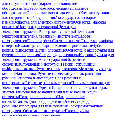
для стружкоотсосов
Сварочное и паяльное
оборудование
Сварочное оборудование
Паяльное
оборудование
Сварочные маски, аксессуары
Комплектующие
для сварочного оборудования
Аксессуары для сварки,
пайки
Оснастка для электроинструмента
Оснастка, наборы
оснастки
Насадки для граверов
Щетки для
электроинструмента
Развертки
Пуансоны
Щетки для
электродвигателей
Слесарный инструмент
Наборы
инструментов
Головки, биты
Гаечные ключи
Отвертки, наборы
отверток
Ножницы слесарные
Клещи строительные
Зубила,
керны, выколотки
Щетки слесарные
Оснастка и аксессуары для
бурения и сверления
Сверла, буры, зенкеры
Коронки
Зубила для
электроинструмента
Аксессуары для бурения и
сверления
Столярный инструмент
Тиски, струбцины,
гейферные зажимы
Ручные пилы, ножовки
Молотки, кувалды,
киянки
Напильники
Ручные стамески
Рубанки, рашпили
ручные
Оснастка и аксессуары для резания и
шлифования
Отрезные, пильные диски
Пильные полотна для
электроинструмента
Фрезы
Шлифовальные диски, насадки,
листы
Шлифовальные чашки
Точильные камни, круги,
сегменты
Полировальные валы
Направляющие
шины
Комплектующие для резания
Аксессуары для
резания
Аксессуары для шлифования
Электромонтажный
инструмент
Обжимной инструмент
Плоскогубцы,
круглогубцы
Кусачки, болторезы,