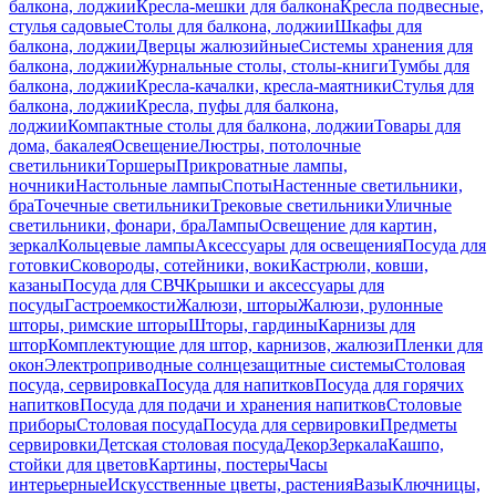
балкона, лоджии
Кресла-мешки для балкона
Кресла подвесные,
стулья садовые
Столы для балкона, лоджии
Шкафы для
балкона, лоджии
Дверцы жалюзийные
Системы хранения для
балкона, лоджии
Журнальные столы, столы-книги
Тумбы для
балкона, лоджии
Кресла-качалки, кресла-маятники
Стулья для
балкона, лоджии
Кресла, пуфы для балкона,
лоджии
Компактные столы для балкона, лоджии
Товары для
дома, бакалея
Освещение
Люстры, потолочные
светильники
Торшеры
Прикроватные лампы,
ночники
Настольные лампы
Споты
Настенные светильники,
бра
Точечные светильники
Трековые светильники
Уличные
светильники, фонари, бра
Лампы
Освещение для картин,
зеркал
Кольцевые лампы
Аксессуары для освещения
Посуда для
готовки
Сковороды, сотейники, воки
Кастрюли, ковши,
казаны
Посуда для СВЧ
Крышки и аксессуары для
посуды
Гастроемкости
Жалюзи, шторы
Жалюзи, рулонные
шторы, римские шторы
Шторы, гардины
Карнизы для
штор
Комплектующие для штор, карнизов, жалюзи
Пленки для
окон
Электроприводные солнцезащитные системы
Столовая
посуда, сервировка
Посуда для напитков
Посуда для горячих
напитков
Посуда для подачи и хранения напитков
Столовые
приборы
Столовая посуда
Посуда для сервировки
Предметы
сервировки
Детская столовая посуда
Декор
Зеркала
Кашпо,
стойки для цветов
Картины, постеры
Часы
интерьерные
Искусственные цветы, растения
Вазы
Ключницы,