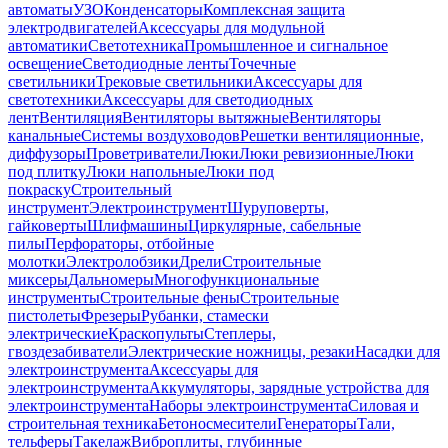
автоматы
УЗО
Конденсаторы
Комплексная защита
электродвигателей
Аксессуары для модульной
автоматики
Светотехника
Промышленное и сигнальное
освещение
Светодиодные ленты
Точечные
светильники
Трековые светильники
Аксессуары для
светотехники
Аксессуары для светодиодных
лент
Вентиляция
Вентиляторы вытяжные
Вентиляторы
канальные
Системы воздуховодов
Решетки вентиляционные,
диффузоры
Проветриватели
Люки
Люки ревизионные
Люки
под плитку
Люки напольные
Люки под
покраску
Строительный
инструмент
Электроинструмент
Шуруповерты,
гайковерты
Шлифмашины
Циркулярные, сабельные
пилы
Перфораторы, отбойные
молотки
Электролобзики
Дрели
Строительные
миксеры
Дальномеры
Многофункциональные
инструменты
Строительные фены
Строительные
пистолеты
Фрезеры
Рубанки, стамески
электрические
Краскопульты
Степлеры,
гвоздезабиватели
Электрические ножницы, резаки
Насадки для
электроинструмента
Аксессуары для
электроинструмента
Аккумуляторы, зарядные устройства для
электроинструмента
Наборы электроинструмента
Силовая и
строительная техника
Бетоносмесители
Генераторы
Тали,
тельферы
Такелаж
Виброплиты, глубинные