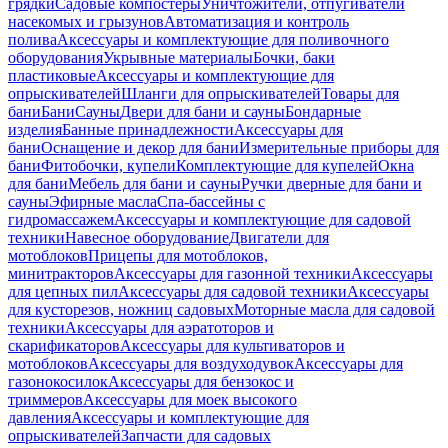
грядки
Садовые компостеры
Уничтожители, отпугиватели
насекомых и грызунов
Автоматизация и контроль
полива
Аксессуары и комплектующие для поливочного
оборудования
Укрывные материалы
Бочки, баки
пластиковые
Аксессуары и комплектующие для
опрыскивателей
Шланги для опрыскивателей
Товары для
бани
Бани
Сауны
Двери для бани и сауны
Бондарные
изделия
Банные принадлежности
Аксессуары для
бани
Оснащение и декор для бани
Измерительные приборы для
бани
Фитобочки, купели
Комплектующие для купелей
Окна
для бани
Мебель для бани и сауны
Ручки дверные для бани и
сауны
Эфирные масла
Спа-бассейны с
гидромассажем
Аксессуары и комплектующие для садовой
техники
Навесное оборудование
Двигатели для
мотоблоков
Прицепы для мотоблоков,
минитракторов
Аксессуары для газонной техники
Аксессуары
для цепных пил
Аксессуары для садовой техники
Аксессуары
для кусторезов, ножниц садовых
Моторные масла для садовой
техники
Аксессуары для аэратоторов и
скарификаторов
Аксессуары для культиваторов и
мотоблоков
Аксессуары для воздуходувок
Аксессуары для
газонокосилок
Аксессуары для бензокос и
триммеров
Аксессуары для моек высокого
давления
Аксессуары и комплектующие для
опрыскивателей
Запчасти для садовых