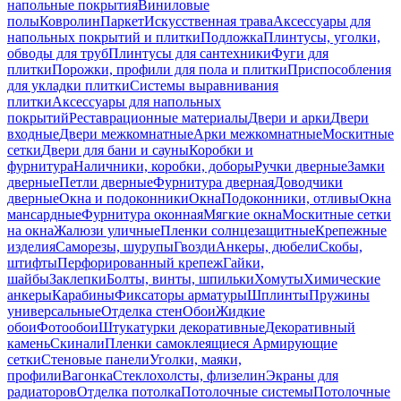
напольные покрытия
Виниловые
полы
Ковролин
Паркет
Искусственная трава
Аксессуары для
напольных покрытий и плитки
Подложка
Плинтусы, уголки,
обводы для труб
Плинтусы для сантехники
Фуги для
плитки
Порожки, профили для пола и плитки
Приспособления
для укладки плитки
Системы выравнивания
плитки
Аксессуары для напольных
покрытий
Реставрационные материалы
Двери и арки
Двери
входные
Двери межкомнатные
Арки межкомнатные
Москитные
сетки
Двери для бани и сауны
Коробки и
фурнитура
Наличники, коробки, доборы
Ручки дверные
Замки
дверные
Петли дверные
Фурнитура дверная
Доводчики
дверные
Окна и подоконники
Окна
Подоконники, отливы
Окна
мансардные
Фурнитура оконная
Мягкие окна
Москитные сетки
на окна
Жалюзи уличные
Пленки солнцезащитные
Крепежные
изделия
Саморезы, шурупы
Гвозди
Анкеры, дюбели
Скобы,
штифты
Перфорированный крепеж
Гайки,
шайбы
Заклепки
Болты, винты, шпильки
Хомуты
Химические
анкеры
Карабины
Фиксаторы арматуры
Шплинты
Пружины
универсальные
Отделка стен
Обои
Жидкие
обои
Фотообои
Штукатурки декоративные
Декоративный
камень
Скинали
Пленки самоклеящиеся
Армирующие
сетки
Стеновые панели
Уголки, маяки,
профили
Вагонка
Стеклохолсты, флизелин
Экраны для
радиаторов
Отделка потолка
Потолочные системы
Потолочные