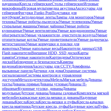
наушники
Кресла геймерские
Столы геймерские
Игровые
микрофоны
Игровая мультимедиа акустика
Аксессуары для
геймеров
Фигурки Funko Pop
Подставки для
ноутбуков
Светодиодные ленты
Лампы для мониторов
Умная
техника
Умные роботы-пылесосы
Умные телевизоры
Умные
стиральные машины
Умные чайники
Умные роботы
кулинарные
Умные вентиляторы
Умные кондиционеры
Умные
обогреватели
Умные увлажнители, очистители воздуха
Умные
отопительные котлы
Умные проветриватели
Умные радиочасы,
метеостанции
Умные кормушки и поилки для
животных
Умные напольные весы
Накопители данных
USB
Flash накопители
Внешние HDD, SSD диски
Карты
памяти
Сетевые накопители
Картридеры
Оптические
диски
Наблюдение и безопасность
Камеры
видеонаблюдения
Аксессуары для CCTV
Домофоны,
вызывные панели
Датчики для дома
Охранные системы,
сигнализации
Системы контроля и управления
доступом
Металлодетекторы
Мебель
Мягкая мебель
Диваны,
тахты
Диваны прямые
Диваны угловые
Диваны П-
образные
Кухонные уголки, диваны
Диваны
модульные
Детские диваны
Диваны садовые
Комплекты мягкой
мебели
Бескаркасные кресла-мешки и диваны
Надувные
диваны
Кресла
Кресла
Кресла-мешки и пуфы
Кресла-качалки,
кресла-маятники
Детские кресла, пуфы
Надувные кресла
Пуфы,
оттоманки
Кресла-кровати
Игровая мебель
Кресла