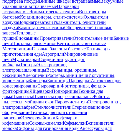
подогрева посуды
Винные шкафы встраиваемые
Вакуумные
упаковщики встраиваемые
Пароварки
встраиваемые
Климатическая техника
Вентиляторы
бытовые
Кондиционеры, сплит-системы
Охладители
воздуха
Водонагреватели
Увлажнители, очистители
воздуха
Камины, печи-камины
Обогреватели
Тепловые
завесы
Тепловые
пушки
Биокамины
Проветриватели
Отопительные печи
Банные
печи
Порталы для каминов
Вентиляторы вытяжные
Метеостанции
Газовые баллоны бытовые
Техника для
приготовления еды
Аэрогрили
Микроволновые
печи
Мультиварки
Сэндвичницы, хот-дог
мейкеры
Тостеры
Электрогрили,
электрошашлычницы
Вафельницы, орешницы,
кексницы
Хлебопечки
Ростеры, мини-печи
Йогуртницы,
мороженицы
Фризеры
Блинницы
Пароварки
Автоклавы для
консервирования
Сыроварни
Фритюрницы, фондю-
фритюрницы
Яйцеварки
Попкорницы
Техника для
дома
Пылесосы
Пылесосы профессиональные
Роботы-
пылесосы, мойщики окон
Пароочистители
Электровеники,
электрошвабры
Стеклоочистители
Стерилизационное
оборудование
Техника для приготовления
напитков
Электрочайники
Кофеварки,
кофемашины
Соковыжималки
Кофемолки
Вспениватели
молока
Сифоны для газирования воды
Аксессуары для