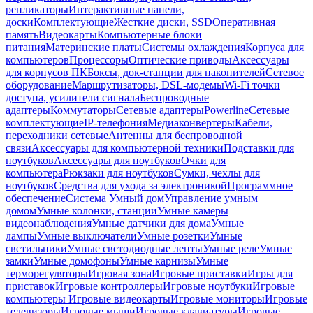
репликаторы
Интерактивные панели,
доски
Комплектующие
Жесткие диски, SSD
Оперативная
память
Видеокарты
Компьютерные блоки
питания
Материнские платы
Системы охлаждения
Корпуса для
компьютеров
Процессоры
Оптические приводы
Аксессуары
для корпусов ПК
Боксы, док-станции для накопителей
Сетевое
оборудование
Маршрутизаторы, DSL-модемы
Wi-Fi точки
доступа, усилители сигнала
Беспроводные
адаптеры
Коммутаторы
Сетевые адаптеры
Powerline
Сетевые
комплектующие
IP-телефония
Медиаконвертеры
Кабели,
переходники сетевые
Антенны для беспроводной
связи
Аксессуары для компьютерной техники
Подставки для
ноутбуков
Аксессуары для ноутбуков
Очки для
компьютера
Рюкзаки для ноутбуков
Сумки, чехлы для
ноутбуков
Средства для ухода за электроникой
Программное
обеспечение
Система Умный дом
Управление умным
домом
Умные колонки, станции
Умные камеры
видеонаблюдения
Умные датчики для дома
Умные
лампы
Умные выключатели
Умные розетки
Умные
светильники
Умные светодиодные ленты
Умные реле
Умные
замки
Умные домофоны
Умные карнизы
Умные
терморегуляторы
Игровая зона
Игровые приставки
Игры для
приставок
Игровые контроллеры
Игровые ноутбуки
Игровые
компьютеры
Игровые видеокарты
Игровые мониторы
Игровые
телевизоры
Игровые мыши
Игровые клавиатуры
Игровые