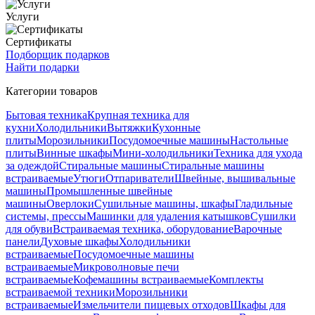
Услуги
Сертификаты
Подборщик подарков
Найти подарки
Категории товаров
Бытовая техника
Крупная техника для
кухни
Холодильники
Вытяжки
Кухонные
плиты
Морозильники
Посудомоечные машины
Настольные
плиты
Винные шкафы
Мини-холодильники
Техника для ухода
за одеждой
Стиральные машины
Стиральные машины
встраиваемые
Утюги
Отпариватели
Швейные, вышивальные
машины
Промышленные швейные
машины
Оверлоки
Сушильные машины, шкафы
Гладильные
системы, прессы
Машинки для удаления катышков
Сушилки
для обуви
Встраиваемая техника, оборудование
Варочные
панели
Духовые шкафы
Холодильники
встраиваемые
Посудомоечные машины
встраиваемые
Микроволновые печи
встраиваемые
Кофемашины встраиваемые
Комплекты
встраиваемой техники
Морозильники
встраиваемые
Измельчители пищевых отходов
Шкафы для