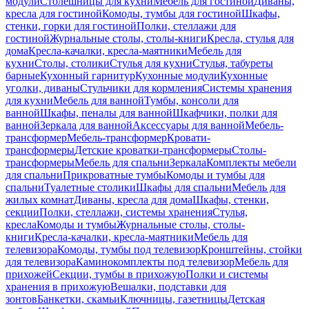
модули
Столешницы для кухни
Мебель для гостиной
Диваны,
кресла для гостиной
Комоды, тумбы для гостиной
Шкафы,
стенки, горки для гостиной
Полки, стеллажи для
гостиной
Журнальные столы, столы-книги
Кресла, стулья для
дома
Кресла-качалки, кресла-маятники
Мебель для
кухни
Столы, столики
Стулья для кухни
Стулья, табуреты
барные
Кухонный гарнитур
Кухонные модули
Кухонные
уголки, диваны
Стульчики для кормления
Системы хранения
для кухни
Мебель для ванной
Тумбы, консоли для
ванной
Шкафы, пеналы для ванной
Шкафчики, полки для
ванной
Зеркала для ванной
Аксессуары для ванной
Мебель-
трансформер
Мебель-трансформер
Кровати-
трансформеры
Детские кроватки-трансформеры
Столы-
трансформеры
Мебель для спальни
Зеркала
Комплекты мебели
для спальни
Прикроватные тумбы
Комоды и тумбы для
спальни
Туалетные столики
Шкафы для спальни
Мебель для
жилых комнат
Диваны, кресла для дома
Шкафы, стенки,
секции
Полки, стеллажи, системы хранения
Стулья,
кресла
Комоды и тумбы
Журнальные столы, столы-
книги
Кресла-качалки, кресла-маятники
Мебель для
телевизора
Комоды, тумбы под телевизор
Кронштейны, стойки
для телевизора
Каминокомплекты под телевизор
Мебель для
прихожей
Секции, тумбы в прихожую
Полки и системы
хранения в прихожую
Вешалки, подставки для
зонтов
Банкетки, скамьи
Ключницы, газетницы
Детская