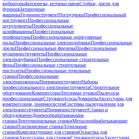
вибраторы
Бензорезы, резчики швов
Стойки, дрели для
бурения
Затирочные
машины
Гидроинструмент
Погрузчики
Профессиональный
инструмент
Профессиональные
шуруповерты
Профессиональные
шлифмашины
Профессиональные
перфораторы
Профессиональные циркулярные
пилы
Профессиональные электролобзики
Профессиональные
дрели
Профессиональные фрезеры
Профессиональные
мультиинструменты
Профессиональные
электрорубанки
Профессиональные строительные
фены
Профессиональные строительные
пистолеты
Профессиональные точильные
станки
Профессиональные
электроножницы
Пневмоинструмент
Наборы
профессионального электроинструмента
Строительное
оборудование
Компрессоры
Тепловые пушки
Пылесосы
профессиональные
Стружкоотсосы
Домкраты
Аксессуары для
компрессоров, пневмосистем
Системы пылеудаления для
электроинструмента
Пневмоинструмент
Станки и
оборудование
Деревообрабатывающие
станки
Ленточнопильные станки
Металлообрабатывающие
станки
Плиткорезные станки
Точильные
станки
Комплектующие для станков
Оснастка для
станков
Аксессуары для станков
Стружкоотсосы
Аксессуары