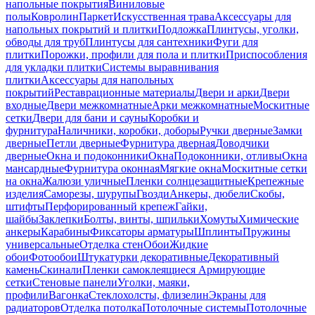
напольные покрытия
Виниловые
полы
Ковролин
Паркет
Искусственная трава
Аксессуары для
напольных покрытий и плитки
Подложка
Плинтусы, уголки,
обводы для труб
Плинтусы для сантехники
Фуги для
плитки
Порожки, профили для пола и плитки
Приспособления
для укладки плитки
Системы выравнивания
плитки
Аксессуары для напольных
покрытий
Реставрационные материалы
Двери и арки
Двери
входные
Двери межкомнатные
Арки межкомнатные
Москитные
сетки
Двери для бани и сауны
Коробки и
фурнитура
Наличники, коробки, доборы
Ручки дверные
Замки
дверные
Петли дверные
Фурнитура дверная
Доводчики
дверные
Окна и подоконники
Окна
Подоконники, отливы
Окна
мансардные
Фурнитура оконная
Мягкие окна
Москитные сетки
на окна
Жалюзи уличные
Пленки солнцезащитные
Крепежные
изделия
Саморезы, шурупы
Гвозди
Анкеры, дюбели
Скобы,
штифты
Перфорированный крепеж
Гайки,
шайбы
Заклепки
Болты, винты, шпильки
Хомуты
Химические
анкеры
Карабины
Фиксаторы арматуры
Шплинты
Пружины
универсальные
Отделка стен
Обои
Жидкие
обои
Фотообои
Штукатурки декоративные
Декоративный
камень
Скинали
Пленки самоклеящиеся
Армирующие
сетки
Стеновые панели
Уголки, маяки,
профили
Вагонка
Стеклохолсты, флизелин
Экраны для
радиаторов
Отделка потолка
Потолочные системы
Потолочные