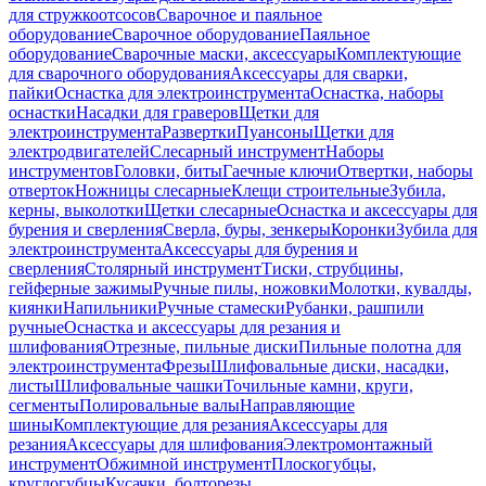
для стружкоотсосов
Сварочное и паяльное
оборудование
Сварочное оборудование
Паяльное
оборудование
Сварочные маски, аксессуары
Комплектующие
для сварочного оборудования
Аксессуары для сварки,
пайки
Оснастка для электроинструмента
Оснастка, наборы
оснастки
Насадки для граверов
Щетки для
электроинструмента
Развертки
Пуансоны
Щетки для
электродвигателей
Слесарный инструмент
Наборы
инструментов
Головки, биты
Гаечные ключи
Отвертки, наборы
отверток
Ножницы слесарные
Клещи строительные
Зубила,
керны, выколотки
Щетки слесарные
Оснастка и аксессуары для
бурения и сверления
Сверла, буры, зенкеры
Коронки
Зубила для
электроинструмента
Аксессуары для бурения и
сверления
Столярный инструмент
Тиски, струбцины,
гейферные зажимы
Ручные пилы, ножовки
Молотки, кувалды,
киянки
Напильники
Ручные стамески
Рубанки, рашпили
ручные
Оснастка и аксессуары для резания и
шлифования
Отрезные, пильные диски
Пильные полотна для
электроинструмента
Фрезы
Шлифовальные диски, насадки,
листы
Шлифовальные чашки
Точильные камни, круги,
сегменты
Полировальные валы
Направляющие
шины
Комплектующие для резания
Аксессуары для
резания
Аксессуары для шлифования
Электромонтажный
инструмент
Обжимной инструмент
Плоскогубцы,
круглогубцы
Кусачки, болторезы,