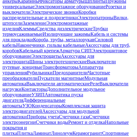
анкеры
Карабины
Фиксаторы арматуры
Шплинты
Пружины
универсальные
Электромонтажное оборудование
Розетки и
выключатели
Электрические звонки
Коробки
распределительные и подрозетники
Электропатроны
Вилки,
штепсели
Заземление
Электромонтажные
изделия
Клеммы
Средства диэлектрические
Трубки
термоусаживаемые
Изолирующие зажимы
Кабель и системы
для прокладки
Короба, трубы, металлорукав
Силовой
кабель
Наконечники, гильзы кабельные
Аксессуары для труб,
коробов
Кабельный крепеж
Арматура СИП
Электрощитовое
оборудование
Электрощиты
Аксессуары для
электрощита
Шины электротехнические
Выключатели
путевые, концевые
Трансформаторы
Аппаратура
управления
Рубильники
Предохранители
Частотные
преобразователи
Пускатели магнитные
Модульная
автоматика
Выключатели автоматические
Реле
Выключатели
нагрузки
Контакторы
Дополнительное модульное
оборудование
УЗИП
Автоматика пуска
двигателя
Дифференциальные
автоматы
УЗО
Конденсаторы
Комплексная защита
электродвигателей
Аксессуары для модульной
автоматики
Приборы учета
Счетчики газа
Счетчики
электроэнергии
Счетчики воды
Ремонт и отделка
Напольные
покрытия и
плитка
Плитка
Ламинат
Линолеум
Керамогранит
Спортивные