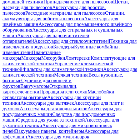
домашней техники
Принадлежности для пылесосов
Щетки,
насадки для пылесосов
Аксессуары для роботов-
пылесосов
Расходные материалы для пылесосов
Станции,
аккумуляторы для роботов-пылесосов
Аксессуары для
швейных машин
Аксессуары для промышленного швейного
оборудования
Аксессуары для стиральных и сушильных
машин
Аксессуары для пароочистителей,
отпаривателей
Аксессуары для стеклоочистителей
Техника для
измельчения продуктов
Блендеры
Кухонные комбайны,
измельчители
Планетарные
миксеры
Миксеры
Мясорубки
Ломтерезки
Комплектующие для
климатической техники
Управление климатической
техникой
Фильтры для климатической техники
Аксессуары для
климатической техники
Мелкая техника
Весы кухонные,
бытовые
Сушилки для овощей и
фруктов
Вакууматоры
Открывалки,
картофелечистки
Проращиватели семян
Маслобойки,
сепараторы бытовые
Аксессуары для крупной
техники
Аксессуары для вытяжек
Аксессуары для плит и
духовок
Аксессуары для холодильников
Аксессуары для
посудомоечных машин
Средства для посудомоечных
машин
Средства для ухода за техникой
Аксессуары для
кухонной техники
Аксессуары для микроволновых
печей
Вакуумные пакеты, контейнеры
Аксессуары для
кофемашин
Аксессуары для мультиварок,