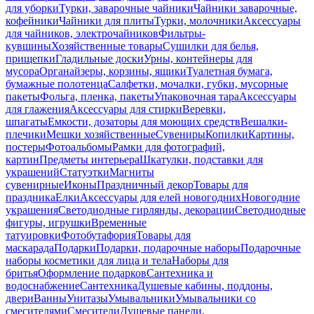
для уборки
Турки, заварочные чайники
Чайники заварочные,
кофейники
Чайники для плиты
Турки, молочники
Аксессуары
для чайников, электрочайников
Фильтры-
кувшины
Хозяйственные товары
Сушилки для белья,
прищепки
Гладильные доски
Урны, контейнеры для
мусора
Органайзеры, корзины, ящики
Туалетная бумага,
бумажные полотенца
Салфетки, мочалки, губки, мусорные
пакеты
Фольга, пленка, пакеты
Упаковочная тара
Аксессуары
для глажения
Аксессуары для стирки
Веревки,
шпагаты
Емкости, дозаторы для моющих средств
Вешалки-
плечики
Мешки хозяйственные
Сувениры
Копилки
Картины,
постеры
Фотоальбомы
Рамки для фотографий,
картин
Предметы интерьера
Шкатулки, подставки для
украшений
Статуэтки
Магниты
сувенирные
Иконы
Праздничный декор
Товары для
праздника
Елки
Аксессуары для елей новогодних
Новогодние
украшения
Светодиодные гирлянды, декорации
Светодиодные
фигуры, игрушки
Временные
татуировки
Фотобутафория
Товары для
маскарада
Подарки
Подарки, подарочные наборы
Подарочные
наборы косметики для лица и тела
Наборы для
бритья
Оформление подарков
Сантехника и
водоснабжение
Сантехника
Душевые кабины, поддоны,
двери
Ванны
Унитазы
Умывальники
Умывальники со
смесителями
Смесители
Душевые панели,