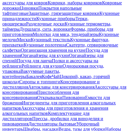
аксессуары для ковров
Коврики, наборы ковриков
Ковровые
дорожки
Циновки
Покрытия напольные
тафтинговые
Защитные, грязезащитные коврики
Кухонные
принадлежности
Кухонные приборы
Терки,
овощерезки
Разделочные доски
Кухонные термометры,
таймеры
Дуршлаги, сита, воронки
Формы, приборы для
приготовления
Молотки для мяса, тендерайзеры
Кухонные
мелочи
Миски
Кухонный текстиль
Кухонные фартуки,
прихватки
Кухонные полотенца
Скатерти, сервировочные
салфетки
Организация хранения на кухне
Посуда для
хранения
Органайзеры для кухни
Органайзеры для
специй
Посуда для ланча
Полки и аксессуары на
рейлинги
Рейлинги для кухни
Одноразовая посуда,
упаковка
Вакуумные пакеты,
контейнеры
Бакалея
Кофе
Чай
Цикорий, какао, горячий
шоколад
Сиропы и топпинги
Консервирование и
дистилляция
Автоклавы для консервирования
Аксессуары для
консервирования
Приспособления для
консервирования
Открывалки
Пивоварни
Емкости для
брожения
Ингредиенты для приготовления алкогольных
напитков
Аксессуары для приготовления и хранения
алкогольных напитков
Комплектующие для
дистилляторов
Прессы, дробилки для виноделия и
пивоварения
Дистилляторы бытовые
Уборочный
инвентарь
Швабры, насадки
Ведра, тазы для уборки
Наборы