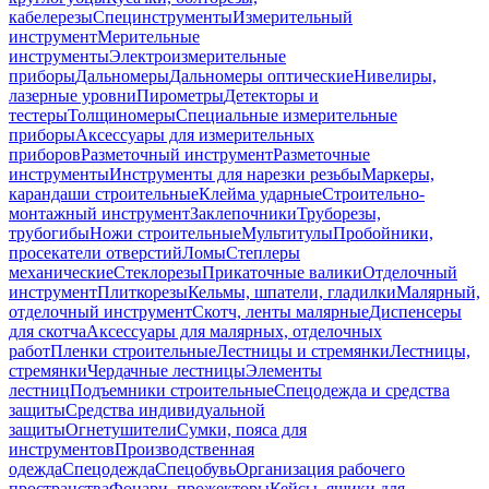
кабелерезы
Специнструменты
Измерительный
инструмент
Мерительные
инструменты
Электроизмерительные
приборы
Дальномеры
Дальномеры оптические
Нивелиры,
лазерные уровни
Пирометры
Детекторы и
тестеры
Толщиномеры
Специальные измерительные
приборы
Аксессуары для измерительных
приборов
Разметочный инструмент
Разметочные
инструменты
Инструменты для нарезки резьбы
Маркеры,
карандаши строительные
Клейма ударные
Строительно-
монтажный инструмент
Заклепочники
Труборезы,
трубогибы
Ножи строительные
Мультитулы
Пробойники,
просекатели отверстий
Ломы
Степлеры
механические
Стеклорезы
Прикаточные валики
Отделочный
инструмент
Плиткорезы
Кельмы, шпатели, гладилки
Малярный,
отделочный инструмент
Скотч, ленты малярные
Диспенсеры
для скотча
Аксессуары для малярных, отделочных
работ
Пленки строительные
Лестницы и стремянки
Лестницы,
стремянки
Чердачные лестницы
Элементы
лестниц
Подъемники строительные
Спецодежда и средства
защиты
Средства индивидуальной
защиты
Огнетушители
Сумки, пояса для
инструментов
Производственная
одежда
Спецодежда
Спецобувь
Организация рабочего
пространства
Фонари, прожекторы
Кейсы, ящики для