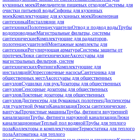
кухонных моек
Измельчители пищевых отходов
Системы для
очистки питьевой воды
Сифоны для кухонных
моек
Комплектующие для кухонных моек
Инженерная
сантехника
Инсталляции для
сантехники
Полотенцесушители
Отвод и подвод воды
Трубы
водопроводные
Магистральные фильтры, системы
сантехнические
Комплектующие для радиаторов,
полотенцесушителей
Монтажные комплекты для
сантехники
Регулирующая арматура
Системы защиты от
протечек
Люки сантехнические
Аксессуары для
магистральных фильтров, систем
сантехнических
Фитинги
Комплектующие для
инсталляций
Опрессовочные насосы
Сантехника для
общественных мест
Аксессуары для общественных
санузлов
Сушилки для рук
Дозаторы для общественных
санузлов
Сенсорные дозаторы для общественных
санузлов
Локтевые дозаторы для общественных
санузлов
Диспенсеры для бумажных полотенец
Диспенсеры
для туалетной бумаги
Канализация
Тросы сантехнические,
вантузы
Прочистные машины
Трубы, фитинги внутренней
канализации
Трубы, фитинги наружной канализации
Люки
канализационные
Теплый пол водяной
Трубы для теплого
пола
Коллекторы и комплектующие
Термостатика для теплого
пола
Автоматика для теплого
пола
Строительство
Строительные смеси и грунтовки
Клеевые