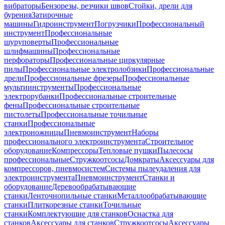
вибраторы
Бензорезы, резчики швов
Стойки, дрели для
бурения
Затирочные
машины
Гидроинструмент
Погрузчики
Профессиональный
инструмент
Профессиональные
шуруповерты
Профессиональные
шлифмашины
Профессиональные
перфораторы
Профессиональные циркулярные
пилы
Профессиональные электролобзики
Профессиональные
дрели
Профессиональные фрезеры
Профессиональные
мультиинструменты
Профессиональные
электрорубанки
Профессиональные строительные
фены
Профессиональные строительные
пистолеты
Профессиональные точильные
станки
Профессиональные
электроножницы
Пневмоинструмент
Наборы
профессионального электроинструмента
Строительное
оборудование
Компрессоры
Тепловые пушки
Пылесосы
профессиональные
Стружкоотсосы
Домкраты
Аксессуары для
компрессоров, пневмосистем
Системы пылеудаления для
электроинструмента
Пневмоинструмент
Станки и
оборудование
Деревообрабатывающие
станки
Ленточнопильные станки
Металлообрабатывающие
станки
Плиткорезные станки
Точильные
станки
Комплектующие для станков
Оснастка для
станков
Аксессуары для станков
Стружкоотсосы
Аксессуары