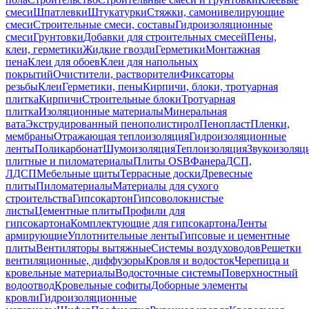
смеси
Шпатлевки
Штукатурки
Стяжки, самонивелирующие
смеси
Строительные смеси, составы
Гидроизоляционные
смеси
Грунтовки
Добавки для строительных смесей
Пены,
клеи, герметики
Жидкие гвозди
Герметики
Монтажная
пена
Клеи для обоев
Клеи для напольных
покрытий
Очистители, растворители
Фиксаторы
резьбы
Клеи
Герметики, пены
Кирпичи, блоки, тротуарная
плитка
Кирпичи
Строительные блоки
Тротуарная
плитка
Изоляционные материалы
Минеральная
вата
Экструдированный пенополистирол
Пенопласт
Пленки,
мембраны
Отражающая теплоизоляция
Гидроизоляционные
ленты
Поликарбонат
Шумоизоляция
Теплоизоляция
Звукоизоляц
плитные и пиломатериалы
Плиты OSB
Фанера
ДСП,
ЛДСП
Мебельные щиты
Террасные доски
Древесные
плиты
Пиломатериалы
Материалы для сухого
строительства
Гипсокартон
Гипсоволокнистые
листы
Цементные плиты
Профили для
гипсокартона
Комплектующие для гипсокартона
Ленты
армирующие
Уплотнительные ленты
Гипсовые и цементные
плиты
Вентиляторы вытяжные
Системы воздуховодов
Решетки
вентиляционные, диффузоры
Кровля и водосток
Черепица и
кровельные материалы
Водосточные системы
Поверхностный
водоотвод
Кровельные софиты
Доборные элементы
кровли
Гидроизоляционные