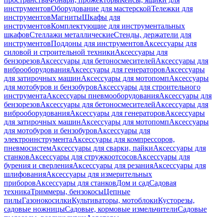
инструментов
Оборудование для мастерской
Тележки для
инструментов
Магниты
Шкафы для
инструментов
Комплектующие для инструментальных
шкафов
Стеллажи металлические
Стенды, держатели для
инструментов
Поддоны для инструментов
Аксессуары для
силовой и строительной техники
Аксессуары для
бензорезов
Аксессуары для бетоносмесителей
Аксессуары для
виброоборудования
Аксессуары для генераторов
Аксессуары
для затирочных машин
Аксессуары для мотопомп
Аксессуары
для мотобуров и бензобуров
Аксессуары для строительного
инструмента
Аксессуары пневмооборудования
Аксессуары для
бензорезов
Аксессуары для бетоносмесителей
Аксессуары для
виброоборудования
Аксессуары для генераторов
Аксессуары
для затирочных машин
Аксессуары для мотопомп
Аксессуары
для мотобуров и бензобуров
Аксессуары для
электроинструмента
Аксессуары для компрессоров,
пневмосистем
Аксессуары для сварки, пайки
Аксессуары для
станков
Аксессуары для стружкоотсосов
Аксессуары для
бурения и сверления
Аксессуары для резания
Аксессуары для
шлифования
Аксессуары для измерительных
приборов
Аксессуары для станков
Дом и сад
Садовая
техника
Триммеры, бензокосы
Цепные
пилы
Газонокосилки
Культиваторы, мотоблоки
Кусторезы,
садовые ножницы
Садовые, кормовые измельчители
Садовые