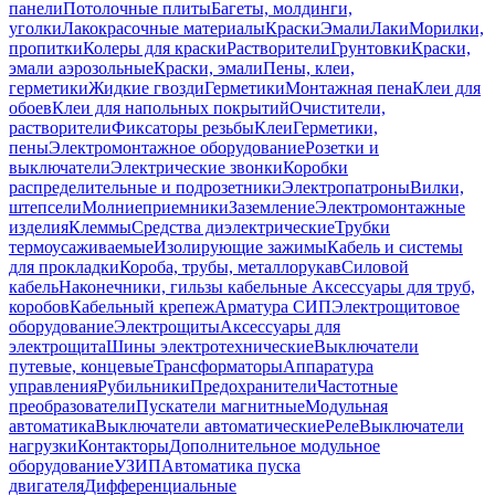
панели
Потолочные плиты
Багеты, молдинги,
уголки
Лакокрасочные материалы
Краски
Эмали
Лаки
Морилки,
пропитки
Колеры для краски
Растворители
Грунтовки
Краски,
эмали аэрозольные
Краски, эмали
Пены, клеи,
герметики
Жидкие гвозди
Герметики
Монтажная пена
Клеи для
обоев
Клеи для напольных покрытий
Очистители,
растворители
Фиксаторы резьбы
Клеи
Герметики,
пены
Электромонтажное оборудование
Розетки и
выключатели
Электрические звонки
Коробки
распределительные и подрозетники
Электропатроны
Вилки,
штепсели
Молниеприемники
Заземление
Электромонтажные
изделия
Клеммы
Средства диэлектрические
Трубки
термоусаживаемые
Изолирующие зажимы
Кабель и системы
для прокладки
Короба, трубы, металлорукав
Силовой
кабель
Наконечники, гильзы кабельные
Аксессуары для труб,
коробов
Кабельный крепеж
Арматура СИП
Электрощитовое
оборудование
Электрощиты
Аксессуары для
электрощита
Шины электротехнические
Выключатели
путевые, концевые
Трансформаторы
Аппаратура
управления
Рубильники
Предохранители
Частотные
преобразователи
Пускатели магнитные
Модульная
автоматика
Выключатели автоматические
Реле
Выключатели
нагрузки
Контакторы
Дополнительное модульное
оборудование
УЗИП
Автоматика пуска
двигателя
Дифференциальные