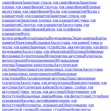
смартфонов
Защитные стекла для смартфонов
Защитные
пленки для смартфонов
Стилусы для смартфонов
Игровые
аксессуары для смартфонов
Чехлы для планшетов
Чехлы с
клавиатурой для планшетов
Защитные стекла для
планшетов
Защитные пленки для планшетов
Сумки для
планшетов
Стилусы для планшетов
Аксессуары для
планшетов, смартфонов
Кабели для телефонов,
планшетов
Фото,
видеосъемка
Фотоаппараты
Видеокамеры
Экшн-камеры
Карты
памяти
Объективы
Вспышки
Аксессуары для камер
Сумки и
чехлы для камер
Зарядные устройства, аккумуляторы для фото,
видеокамер
Аксессуары для объективов
Штативы
Цифровые
фоторамки
Аудиотехника
Мультимедиа акустика
Радиочасы,
метеостанции
Радиоприемники
Музыкальные
центры
Домашние кинотеатры
Акустические
системы
Проигрыватели виниловых пластинок
Аксессуары
для виниловых проигрывателей
Виниловые
пластинки
Инсталляционная акустика
Трансляционные
усилители
Аксессуары для аудиотехники
Комплектующие для
акустики
Акустические кабели
Подставки, стойки для
акустики
Сумки, чехлы для акустики
Оборудование для
фотостудии
Кольцевые лампы
Фоны для фотостудии
Студийное
освещение
Насадки светоформирующие для
фотостудии
Фотозонты, отражатели
Оборудование для
предметной съемки
Вспышки студийные
Комплекты