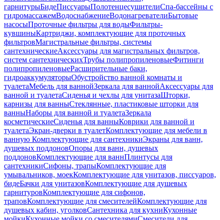
гарнитуры
Биде
Писсуары
Полотенцесушители
Спа-бассейны с
гидромассажем
Водоснабжение
Водонагреватели
Бытовые
насосы
Проточные фильтры для воды
Фильтры-
кувшины
Картриджи, комплектующие для проточных
фильтров
Магистральные фильтры, системы
сантехнические
Аксессуары для магистральных фильтров,
систем сантехнических
Трубы полипропиленовые
Фитинги
полипропиленовые
Расширительные баки,
гидроаккумуляторы
Обустройство ванной комнаты и
туалета
Мебель для ванной
Зеркала для ванной
Аксессуары для
ванной и туалета
Сиденья и чехлы для унитаза
Шторки,
карнизы для ванны
Стеклянные, пластиковые шторки для
ванны
Наборы для ванной и туалета
Зеркала
косметические
Сиденья для ванны
Коврики для ванной и
туалета
Экран-дверки в туалет
Комплектующие для мебели в
ванную
Комплектующие для сантехники
Экраны для ванн,
душевых поддонов
Опоры для ванн, душевых
поддонов
Комплектующие для ванн
Плинтусы для
сантехники
Сифоны, трапы
Комплектующие для
умывальников, моек
Комплектующие для унитазов, писсуаров,
биде
Бачки для унитазов
Комплектующие для душевых
гарнитуров
Комплектующие для сифонов,
трапов
Комплектующие для смесителей
Комплектующие для
душевых кабин, уголков
Сантехника для кухни
Кухонные
мойки
Кухонные мойки со смесителями
Смесители для