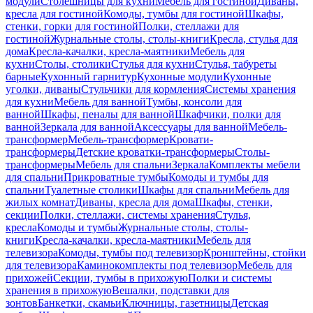
модули
Столешницы для кухни
Мебель для гостиной
Диваны,
кресла для гостиной
Комоды, тумбы для гостиной
Шкафы,
стенки, горки для гостиной
Полки, стеллажи для
гостиной
Журнальные столы, столы-книги
Кресла, стулья для
дома
Кресла-качалки, кресла-маятники
Мебель для
кухни
Столы, столики
Стулья для кухни
Стулья, табуреты
барные
Кухонный гарнитур
Кухонные модули
Кухонные
уголки, диваны
Стульчики для кормления
Системы хранения
для кухни
Мебель для ванной
Тумбы, консоли для
ванной
Шкафы, пеналы для ванной
Шкафчики, полки для
ванной
Зеркала для ванной
Аксессуары для ванной
Мебель-
трансформер
Мебель-трансформер
Кровати-
трансформеры
Детские кроватки-трансформеры
Столы-
трансформеры
Мебель для спальни
Зеркала
Комплекты мебели
для спальни
Прикроватные тумбы
Комоды и тумбы для
спальни
Туалетные столики
Шкафы для спальни
Мебель для
жилых комнат
Диваны, кресла для дома
Шкафы, стенки,
секции
Полки, стеллажи, системы хранения
Стулья,
кресла
Комоды и тумбы
Журнальные столы, столы-
книги
Кресла-качалки, кресла-маятники
Мебель для
телевизора
Комоды, тумбы под телевизор
Кронштейны, стойки
для телевизора
Каминокомплекты под телевизор
Мебель для
прихожей
Секции, тумбы в прихожую
Полки и системы
хранения в прихожую
Вешалки, подставки для
зонтов
Банкетки, скамьи
Ключницы, газетницы
Детская