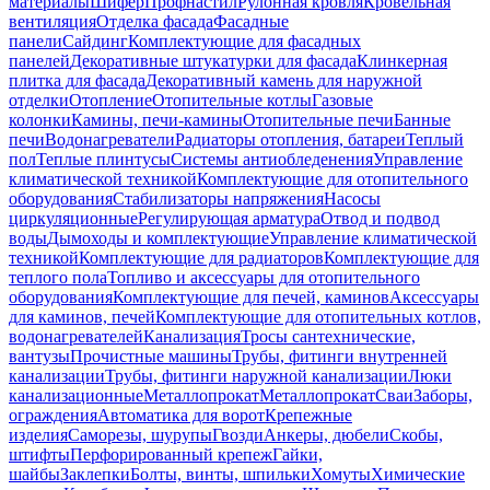
материалы
Шифер
Профнастил
Рулонная кровля
Кровельная
вентиляция
Отделка фасада
Фасадные
панели
Сайдинг
Комплектующие для фасадных
панелей
Декоративные штукатурки для фасада
Клинкерная
плитка для фасада
Декоративный камень для наружной
отделки
Отопление
Отопительные котлы
Газовые
колонки
Камины, печи-камины
Отопительные печи
Банные
печи
Водонагреватели
Радиаторы отопления, батареи
Теплый
пол
Теплые плинтусы
Системы антиобледенения
Управление
климатической техникой
Комплектующие для отопительного
оборудования
Стабилизаторы напряжения
Насосы
циркуляционные
Регулирующая арматура
Отвод и подвод
воды
Дымоходы и комплектующие
Управление климатической
техникой
Комплектующие для радиаторов
Комплектующие для
теплого пола
Топливо и аксессуары для отопительного
оборудования
Комплектующие для печей, каминов
Аксессуары
для каминов, печей
Комплектующие для отопительных котлов,
водонагревателей
Канализация
Тросы сантехнические,
вантузы
Прочистные машины
Трубы, фитинги внутренней
канализации
Трубы, фитинги наружной канализации
Люки
канализационные
Металлопрокат
Металлопрокат
Сваи
Заборы,
ограждения
Автоматика для ворот
Крепежные
изделия
Саморезы, шурупы
Гвозди
Анкеры, дюбели
Скобы,
штифты
Перфорированный крепеж
Гайки,
шайбы
Заклепки
Болты, винты, шпильки
Хомуты
Химические