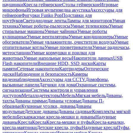
наушники
Кресла геймерские
Столы геймерские
Игровые
микрофоны
Игровая мультимедиа акустика
Аксессуары для
геймеров
Фигурки Funko Pop
Подставки для
ноутбуков
Светодиодные ленты
Лампы для мониторов
Умная
техника
Умные роботы-пылесосы
Умные телевизоры
Умные
стиральные машины
Умные чайники
Умные роботы
кулинарные
Умные вентиляторы
Умные кондиционеры
Умные
обогреватели
Умные увлажнители, очистители воздуха
Умные
отопительные котлы
Умные проветриватели
Умные радиочасы,
метеостанции
Умные кормушки и поилки для
животных
Умные напольные весы
Накопители данных
USB
Flash накопители
Внешние HDD, SSD диски
Карты
памяти
Сетевые накопители
Картридеры
Оптические
диски
Наблюдение и безопасность
Камеры
видеонаблюдения
Аксессуары для CCTV
Домофоны,
вызывные панели
Датчики для дома
Охранные системы,
сигнализации
Системы контроля и управления
доступом
Металлодетекторы
Мебель
Мягкая мебель
Диваны,
тахты
Диваны прямые
Диваны угловые
Диваны П-
образные
Кухонные уголки, диваны
Диваны
модульные
Детские диваны
Диваны садовые
Комплекты мягкой
мебели
Бескаркасные кресла-мешки и диваны
Надувные
диваны
Кресла
Кресла
Кресла-мешки и пуфы
Кресла-качалки,
кресла-маятники
Детские кресла, пуфы
Надувные кресла
Пуфы,
оттоманки
Кресла-кровати
Игровая мебель
Кресла