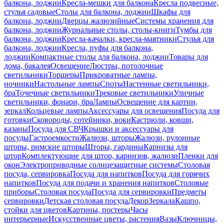
балкона, лоджии
Кресла-мешки для балкона
Кресла подвесные,
стулья садовые
Столы для балкона, лоджии
Шкафы для
балкона, лоджии
Дверцы жалюзийные
Системы хранения для
балкона, лоджии
Журнальные столы, столы-книги
Тумбы для
балкона, лоджии
Кресла-качалки, кресла-маятники
Стулья для
балкона, лоджии
Кресла, пуфы для балкона,
лоджии
Компактные столы для балкона, лоджии
Товары для
дома, бакалея
Освещение
Люстры, потолочные
светильники
Торшеры
Прикроватные лампы,
ночники
Настольные лампы
Споты
Настенные светильники,
бра
Точечные светильники
Трековые светильники
Уличные
светильники, фонари, бра
Лампы
Освещение для картин,
зеркал
Кольцевые лампы
Аксессуары для освещения
Посуда для
готовки
Сковороды, сотейники, воки
Кастрюли, ковши,
казаны
Посуда для СВЧ
Крышки и аксессуары для
посуды
Гастроемкости
Жалюзи, шторы
Жалюзи, рулонные
шторы, римские шторы
Шторы, гардины
Карнизы для
штор
Комплектующие для штор, карнизов, жалюзи
Пленки для
окон
Электроприводные солнцезащитные системы
Столовая
посуда, сервировка
Посуда для напитков
Посуда для горячих
напитков
Посуда для подачи и хранения напитков
Столовые
приборы
Столовая посуда
Посуда для сервировки
Предметы
сервировки
Детская столовая посуда
Декор
Зеркала
Кашпо,
стойки для цветов
Картины, постеры
Часы
интерьерные
Искусственные цветы, растения
Вазы
Ключницы,