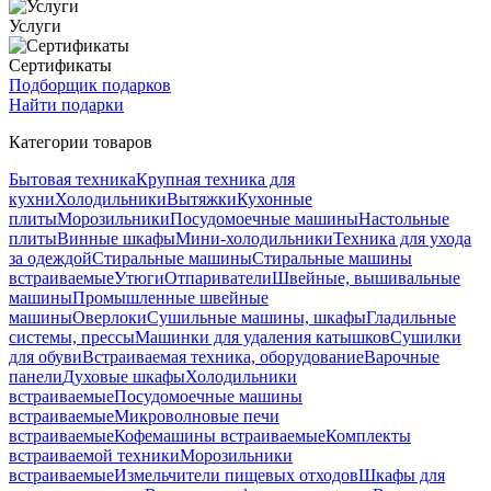
Услуги
Сертификаты
Подборщик подарков
Найти подарки
Категории товаров
Бытовая техника
Крупная техника для
кухни
Холодильники
Вытяжки
Кухонные
плиты
Морозильники
Посудомоечные машины
Настольные
плиты
Винные шкафы
Мини-холодильники
Техника для ухода
за одеждой
Стиральные машины
Стиральные машины
встраиваемые
Утюги
Отпариватели
Швейные, вышивальные
машины
Промышленные швейные
машины
Оверлоки
Сушильные машины, шкафы
Гладильные
системы, прессы
Машинки для удаления катышков
Сушилки
для обуви
Встраиваемая техника, оборудование
Варочные
панели
Духовые шкафы
Холодильники
встраиваемые
Посудомоечные машины
встраиваемые
Микроволновые печи
встраиваемые
Кофемашины встраиваемые
Комплекты
встраиваемой техники
Морозильники
встраиваемые
Измельчители пищевых отходов
Шкафы для