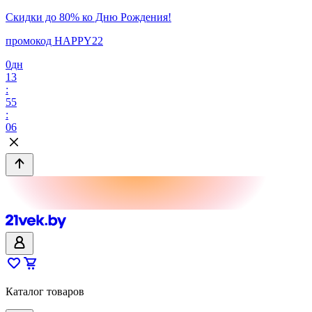
Скидки до 80% ко Дню Рождения!
промокод HAPPY22
0
дн
13
:
55
:
06
Каталог товаров