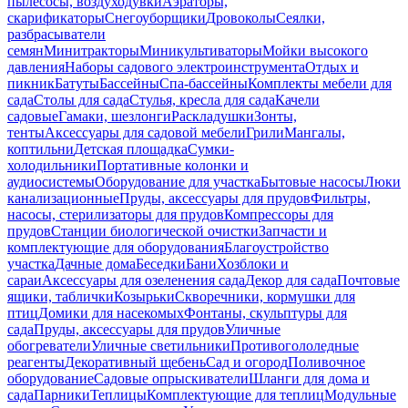
пылесосы, воздуходувки
Аэраторы,
скарификаторы
Снегоуборщики
Дровоколы
Сеялки,
разбрасыватели
семян
Минитракторы
Миникультиваторы
Мойки высокого
давления
Наборы садового электроинструмента
Отдых и
пикник
Батуты
Бассейны
Спа-бассейны
Комплекты мебели для
сада
Столы для сада
Стулья, кресла для сада
Качели
садовые
Гамаки, шезлонги
Раскладушки
Зонты,
тенты
Аксессуары для садовой мебели
Грили
Мангалы,
коптильни
Детская площадка
Сумки-
холодильники
Портативные колонки и
аудиосистемы
Оборудование для участка
Бытовые насосы
Люки
канализационные
Пруды, аксессуары для прудов
Фильтры,
насосы, стерилизаторы для прудов
Компрессоры для
прудов
Станции биологической очистки
Запчасти и
комплектующие для оборудования
Благоустройство
участка
Дачные дома
Беседки
Бани
Хозблоки и
сараи
Аксессуары для озеленения сада
Декор для сада
Почтовые
ящики, таблички
Козырьки
Скворечники, кормушки для
птиц
Домики для насекомых
Фонтаны, скульптуры для
сада
Пруды, аксессуары для прудов
Уличные
обогреватели
Уличные светильники
Противогололедные
реагенты
Декоративный щебень
Сад и огород
Поливочное
оборудование
Садовые опрыскиватели
Шланги для дома и
сада
Парники
Теплицы
Комплектующие для теплиц
Модульные