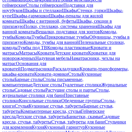
геймерские
Столы геймерские
Подставки для
ноутбуков
Шкафы и стеллажи
Шкафы
Стенки, горки
Шкафы-
купе
Шкафы-гармошки
Шкафы-пеналы для жилой
комнаты
Шкафы с витриной, буфеты
Шкафы, секции в
прихожую
Полки, стеллажи, системы хранения
Шкафы для
ванной комнаты
Вешалки, подставки для зонтов
Комоды,
тумбы
Комоды
Тумбы
Прикроватные тумбы
Обувницы, тумбы в
прихожую
Комоды, тумбы для ванной
Пеленальные столики,
комоды
Тумбы под ТВ
Комоды пластиковые
Кровати и
матрасы
Матрасы
Кровати
Детские кровати
Кроватки для
новорожденных
Надувная мебель
Наматрасники, чехлы на
матрас
Основания для
кроватей
Подматрасники
Раскладушки
Кровати-трансформеры,
шкафы-кровати
Кровати-домики
Столы
Кухонные
столы
Барные столы
Столы письменные,
компьютерные
Детские столы
Туалетные столики
Журнальные
столы
Садовые столы
Растущие столы и парты
Столы,
журнальные столики для бани
Приставные
столики
Консольные столики
Обеденные группы
Столы-
книги
Стулья
Кухонные стулья, табуреты
Барные стулья,
табуреты
Компьютерные кресла, стулья
Геймерские
кресла
Детские стулья, табуреты
Банкетки, скамьи
Садовые
кресла, стулья, табуреты
Стулья, табуреты для бани
Стульчики
для кормления
Кухня
Кухонный гарнитур
Кухонные