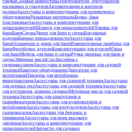
грядки
Садовые компостеры
Уничтожители, отпугиватели
насекомых и грызунов
Автоматизация и контроль
полива
Аксессуары и комплектующие для поливочного
оборудования
Укрывные материалы
Бочки, баки
пластиковые
Аксессуары и комплектующие для
опрыскивателей
Шланги для опрыскивателей
Товары для
бани
Бани
Сауны
Двери для бани и сауны
Бондарные
изделия
Банные принадлежности
Аксессуары для
бани
Оснащение и декор для бани
Измерительные приборы для
бани
Фитобочки, купели
Комплектующие для купелей
Окна
для бани
Мебель для бани и сауны
Ручки дверные для бани и
сауны
Эфирные масла
Спа-бассейны с
гидромассажем
Аксессуары и комплектующие для садовой
техники
Навесное оборудование
Двигатели для
мотоблоков
Прицепы для мотоблоков,
минитракторов
Аксессуары для газонной техники
Аксессуары
для цепных пил
Аксессуары для садовой техники
Аксессуары
для кусторезов, ножниц садовых
Моторные масла для садовой
техники
Аксессуары для аэратоторов и
скарификаторов
Аксессуары для культиваторов и
мотоблоков
Аксессуары для воздуходувок
Аксессуары для
газонокосилок
Аксессуары для бензокос и
триммеров
Аксессуары для моек высокого
давления
Аксессуары и комплектующие для
опрыскивателей
Запчасти для садовых