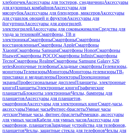
хлебопечек
Аксессуары для тостеров, сэндвичниц
Аксессуары
для кухонных комбайнов
Аксессуары для
мясорубок
Аксессуары для блендеров, миксеров
Аксессуары
для сушилок овощей и фруктов
Аксессуары для
йогуртниц
Аксессуары для аэрогрилей,
электрогрилей
Аксессуары для соковыжималок
Средства для
ухода за техникой
Смартфоны, ТВ и
электроника
Смартфоны
Смартфоны
Смартфоны
восстановленные
Смартфоны Apple
Смартфоны
Xiaomi
Смартфоны Samsung
Смартфоны Honor
Смартфоны
Huawei
Смартфоны POCO
Смартфоны Infinix
Смартфоны
Tecno
Смартфоны Realme
Смартфоны Samsung Galaxy S26
series
Кнопочные телефоны
Складные смартфоны
Телевизоры,
мониторы
Телевизоры
Мониторы
Мониторы-телевизоры
ТВ-
приставки и медиаплееры
Проекторы
Проекционные
экраны
Профессиональные дисплеи
Планшеты, электронные
книги
Планшеты
Электронные книги
Графические
планшеты
Блокноты электронные
Чехлы, бамперы для
планшетов
Аксессуары для планшетов,
смартфонов
Аксессуары для электронных книг
Смарт-часы,
аксессуары
Умные часы
Фитнес-браслеты
Умные часы
детские
Умные часы, фитнес-браслеты
Ремешки, аксессуары
для умных часов
Кабели для умных часов
Аксессуары для
смартфонов, планшетов
Зарядные устройства для телефонов,
планшетов
Чехлы, защитные стекла для телефонов
Чехлы для