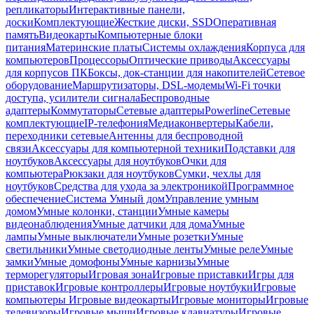
репликаторы
Интерактивные панели,
доски
Комплектующие
Жесткие диски, SSD
Оперативная
память
Видеокарты
Компьютерные блоки
питания
Материнские платы
Системы охлаждения
Корпуса для
компьютеров
Процессоры
Оптические приводы
Аксессуары
для корпусов ПК
Боксы, док-станции для накопителей
Сетевое
оборудование
Маршрутизаторы, DSL-модемы
Wi-Fi точки
доступа, усилители сигнала
Беспроводные
адаптеры
Коммутаторы
Сетевые адаптеры
Powerline
Сетевые
комплектующие
IP-телефония
Медиаконвертеры
Кабели,
переходники сетевые
Антенны для беспроводной
связи
Аксессуары для компьютерной техники
Подставки для
ноутбуков
Аксессуары для ноутбуков
Очки для
компьютера
Рюкзаки для ноутбуков
Сумки, чехлы для
ноутбуков
Средства для ухода за электроникой
Программное
обеспечение
Система Умный дом
Управление умным
домом
Умные колонки, станции
Умные камеры
видеонаблюдения
Умные датчики для дома
Умные
лампы
Умные выключатели
Умные розетки
Умные
светильники
Умные светодиодные ленты
Умные реле
Умные
замки
Умные домофоны
Умные карнизы
Умные
терморегуляторы
Игровая зона
Игровые приставки
Игры для
приставок
Игровые контроллеры
Игровые ноутбуки
Игровые
компьютеры
Игровые видеокарты
Игровые мониторы
Игровые
телевизоры
Игровые мыши
Игровые клавиатуры
Игровые