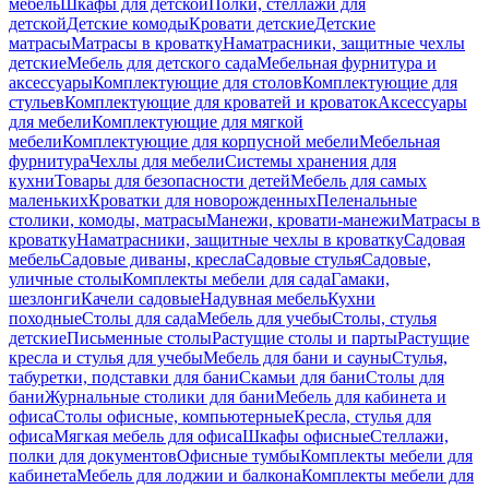
мебель
Шкафы для детской
Полки, стеллажи для
детской
Детские комоды
Кровати детские
Детские
матрасы
Матрасы в кроватку
Наматрасники, защитные чехлы
детские
Мебель для детского сада
Мебельная фурнитура и
аксессуары
Комплектующие для столов
Комплектующие для
стульев
Комплектующие для кроватей и кроваток
Аксессуары
для мебели
Комплектующие для мягкой
мебели
Комплектующие для корпусной мебели
Мебельная
фурнитура
Чехлы для мебели
Системы хранения для
кухни
Товары для безопасности детей
Мебель для самых
маленьких
Кроватки для новорожденных
Пеленальные
столики, комоды, матрасы
Манежи, кровати-манежи
Матрасы в
кроватку
Наматрасники, защитные чехлы в кроватку
Садовая
мебель
Садовые диваны, кресла
Садовые стулья
Садовые,
уличные столы
Комплекты мебели для сада
Гамаки,
шезлонги
Качели садовые
Надувная мебель
Кухни
походные
Столы для сада
Мебель для учебы
Столы, стулья
детские
Письменные столы
Растущие столы и парты
Растущие
кресла и стулья для учебы
Мебель для бани и сауны
Стулья,
табуретки, подставки для бани
Скамьи для бани
Столы для
бани
Журнальные столики для бани
Мебель для кабинета и
офиса
Столы офисные, компьютерные
Кресла, стулья для
офиса
Мягкая мебель для офиса
Шкафы офисные
Стеллажи,
полки для документов
Офисные тумбы
Комплекты мебели для
кабинета
Мебель для лоджии и балкона
Комплекты мебели для