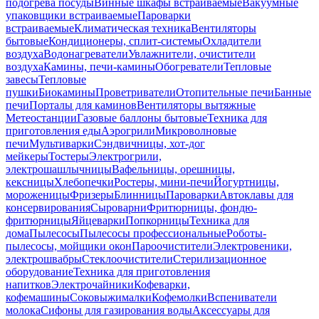
подогрева посуды
Винные шкафы встраиваемые
Вакуумные
упаковщики встраиваемые
Пароварки
встраиваемые
Климатическая техника
Вентиляторы
бытовые
Кондиционеры, сплит-системы
Охладители
воздуха
Водонагреватели
Увлажнители, очистители
воздуха
Камины, печи-камины
Обогреватели
Тепловые
завесы
Тепловые
пушки
Биокамины
Проветриватели
Отопительные печи
Банные
печи
Порталы для каминов
Вентиляторы вытяжные
Метеостанции
Газовые баллоны бытовые
Техника для
приготовления еды
Аэрогрили
Микроволновые
печи
Мультиварки
Сэндвичницы, хот-дог
мейкеры
Тостеры
Электрогрили,
электрошашлычницы
Вафельницы, орешницы,
кексницы
Хлебопечки
Ростеры, мини-печи
Йогуртницы,
мороженицы
Фризеры
Блинницы
Пароварки
Автоклавы для
консервирования
Сыроварни
Фритюрницы, фондю-
фритюрницы
Яйцеварки
Попкорницы
Техника для
дома
Пылесосы
Пылесосы профессиональные
Роботы-
пылесосы, мойщики окон
Пароочистители
Электровеники,
электрошвабры
Стеклоочистители
Стерилизационное
оборудование
Техника для приготовления
напитков
Электрочайники
Кофеварки,
кофемашины
Соковыжималки
Кофемолки
Вспениватели
молока
Сифоны для газирования воды
Аксессуары для