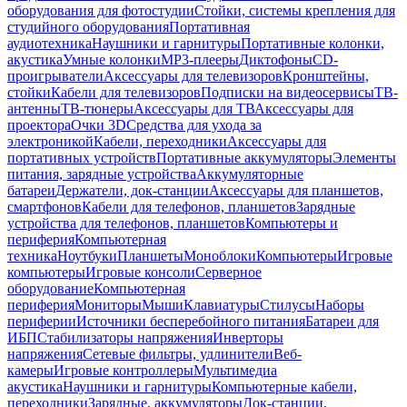
оборудования для фотостудии
Стойки, системы крепления для
студийного оборудования
Портативная
аудиотехника
Наушники и гарнитуры
Портативные колонки,
акустика
Умные колонки
MP3-плееры
Диктофоны
CD-
проигрыватели
Аксессуары для телевизоров
Кронштейны,
стойки
Кабели для телевизоров
Подписки на видеосервисы
ТВ-
антенны
ТВ-тюнеры
Аксессуары для ТВ
Аксессуары для
проектора
Очки 3D
Средства для ухода за
электроникой
Кабели, переходники
Аксессуары для
портативных устройств
Портативные аккумуляторы
Элементы
питания, зарядные устройства
Аккумуляторные
батареи
Держатели, док-станции
Аксессуары для планшетов,
смартфонов
Кабели для телефонов, планшетов
Зарядные
устройства для телефонов, планшетов
Компьютеры и
периферия
Компьютерная
техника
Ноутбуки
Планшеты
Моноблоки
Компьютеры
Игровые
компьютеры
Игровые консоли
Серверное
оборудование
Компьютерная
периферия
Мониторы
Мыши
Клавиатуры
Стилусы
Наборы
периферии
Источники бесперебойного питания
Батареи для
ИБП
Стабилизаторы напряжения
Инверторы
напряжения
Сетевые фильтры, удлинители
Веб-
камеры
Игровые контроллеры
Мультимедиа
акустика
Наушники и гарнитуры
Компьютерные кабели,
переходники
Зарядные, аккумуляторы
Док-станции,