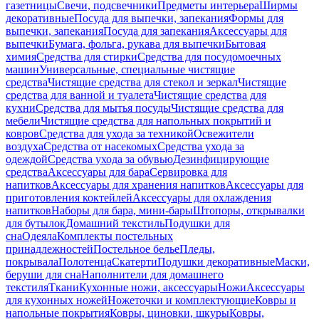
газетницы
Свечи, подсвечники
Предметы интерьера
Ширмы
декоративные
Посуда для выпечки, запекания
Формы для
выпечки, запекания
Посуда для запекания
Аксессуары для
выпечки
Бумага, фольга, рукава для выпечки
Бытовая
химия
Средства для стирки
Средства для посудомоечных
машин
Универсальные, специальные чистящие
средства
Чистящие средства для стекол и зеркал
Чистящие
средства для ванной и туалета
Чистящие средства для
кухни
Средства для мытья посуды
Чистящие средства для
мебели
Чистящие средства для напольных покрытий и
ковров
Средства для ухода за техникой
Освежители
воздуха
Средства от насекомых
Средства ухода за
одеждой
Средства ухода за обувью
Дезинфицирующие
средства
Аксессуары для бара
Сервировка для
напитков
Аксессуары для хранения напитков
Аксессуары для
приготовления коктейлей
Аксессуары для охлаждения
напитков
Наборы для бара, мини-бары
Штопоры, открывалки
для бутылок
Домашний текстиль
Подушки для
сна
Одеяла
Комплекты постельных
принадлежностей
Постельное белье
Пледы,
покрывала
Полотенца
Скатерти
Подушки декоративные
Маски,
беруши для сна
Наполнители для домашнего
текстиля
Ткани
Кухонные ножи, аксессуары
Ножи
Аксессуары
для кухонных ножей
Ножеточки и комплектующие
Ковры и
напольные покрытия
Ковры, циновки, шкуры
Ковры,