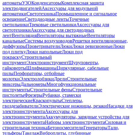
автоматы
УЗО
Конденсаторы
Комплексная защита
электродвигателей
Аксессуары для модульной
автоматики
Светотехника
Промышленное и сигнальное
освещение
Светодиодные ленты
Точечные
светильники
Трековые светильники
Аксессуары для
светотехники
Аксессуары для светодиодных
лент
Вентиляция
Вентиляторы вытяжные
Вентиляторы
канальные
Системы воздуховодов
Решетки вентиляционные,
диффузоры
Проветриватели
Люки
Люки ревизионные
Люки
под плитку
Люки напольные
Люки под
покраску
Строительный
инструмент
Электроинструмент
Шуруповерты,
гайковерты
Шлифмашины
Циркулярные, сабельные
пилы
Перфораторы, отбойные
молотки
Электролобзики
Дрели
Строительные
миксеры
Дальномеры
Многофункциональные
инструменты
Строительные фены
Строительные
пистолеты
Фрезеры
Рубанки, стамески
электрические
Краскопульты
Степлеры,
гвоздезабиватели
Электрические ножницы, резаки
Насадки для
электроинструмента
Аксессуары для
электроинструмента
Аккумуляторы, зарядные устройства для
электроинструмента
Наборы электроинструмента
Силовая и
строительная техника
Бетоносмесители
Генераторы
Тали,
тельферы
Такелаж
Виброплиты, глубинные