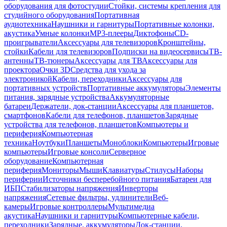
оборудования для фотостудии
Стойки, системы крепления для
студийного оборудования
Портативная
аудиотехника
Наушники и гарнитуры
Портативные колонки,
акустика
Умные колонки
MP3-плееры
Диктофоны
CD-
проигрыватели
Аксессуары для телевизоров
Кронштейны,
стойки
Кабели для телевизоров
Подписки на видеосервисы
ТВ-
антенны
ТВ-тюнеры
Аксессуары для ТВ
Аксессуары для
проектора
Очки 3D
Средства для ухода за
электроникой
Кабели, переходники
Аксессуары для
портативных устройств
Портативные аккумуляторы
Элементы
питания, зарядные устройства
Аккумуляторные
батареи
Держатели, док-станции
Аксессуары для планшетов,
смартфонов
Кабели для телефонов, планшетов
Зарядные
устройства для телефонов, планшетов
Компьютеры и
периферия
Компьютерная
техника
Ноутбуки
Планшеты
Моноблоки
Компьютеры
Игровые
компьютеры
Игровые консоли
Серверное
оборудование
Компьютерная
периферия
Мониторы
Мыши
Клавиатуры
Стилусы
Наборы
периферии
Источники бесперебойного питания
Батареи для
ИБП
Стабилизаторы напряжения
Инверторы
напряжения
Сетевые фильтры, удлинители
Веб-
камеры
Игровые контроллеры
Мультимедиа
акустика
Наушники и гарнитуры
Компьютерные кабели,
переходники
Зарядные, аккумуляторы
Док-станции,