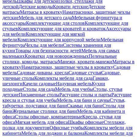
мебель
Шкафы для детской
Полки, стеллажи для
детской
Детские комоды
Кровати детские
Детские
матрасы
Матрасы в кроватку
Наматрасники, защитные чехлы
детские
Мебель для детского сада
Мебельная фурнитура и
аксессуары
Комплектующие для столов
Комплектующие для
стульев
Комплектующие для кроватей и кроваток
Аксессуары
для мебели
Комплектующие для мягкой
мебели
Комплектующие для корпусной мебели
Мебельная
фурнитура
Чехлы для мебели
Системы хранения для
кухни
Товары для безопасности детей
Мебель для самых
маленьких
Кроватки для новорожденных
Пеленальные
столики, комоды, матрасы
Манежи, кровати-манежи
Матрасы в
кроватку
Наматрасники, защитные чехлы в кроватку
Садовая
мебель
Садовые диваны, кресла
Садовые стулья
Садовые,
уличные столы
Комплекты мебели для сада
Гамаки,
шезлонги
Качели садовые
Надувная мебель
Кухни
походные
Столы для сада
Мебель для учебы
Столы, стулья
детские
Письменные столы
Растущие столы и парты
Растущие
кресла и стулья для учебы
Мебель для бани и сауны
Стулья,
табуретки, подставки для бани
Скамьи для бани
Столы для
бани
Журнальные столики для бани
Мебель для кабинета и
офиса
Столы офисные, компьютерные
Кресла, стулья для
офиса
Мягкая мебель для офиса
Шкафы офисные
Стеллажи,
полки для документов
Офисные тумбы
Комплекты мебели для
кабинета
Мебель для лоджии и балкона
Комплекты мебели для