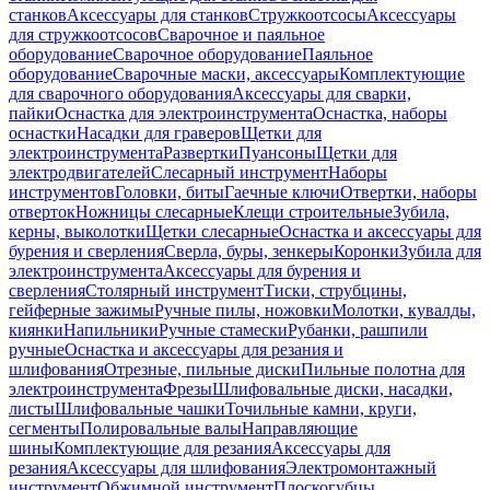
станков
Аксессуары для станков
Стружкоотсосы
Аксессуары
для стружкоотсосов
Сварочное и паяльное
оборудование
Сварочное оборудование
Паяльное
оборудование
Сварочные маски, аксессуары
Комплектующие
для сварочного оборудования
Аксессуары для сварки,
пайки
Оснастка для электроинструмента
Оснастка, наборы
оснастки
Насадки для граверов
Щетки для
электроинструмента
Развертки
Пуансоны
Щетки для
электродвигателей
Слесарный инструмент
Наборы
инструментов
Головки, биты
Гаечные ключи
Отвертки, наборы
отверток
Ножницы слесарные
Клещи строительные
Зубила,
керны, выколотки
Щетки слесарные
Оснастка и аксессуары для
бурения и сверления
Сверла, буры, зенкеры
Коронки
Зубила для
электроинструмента
Аксессуары для бурения и
сверления
Столярный инструмент
Тиски, струбцины,
гейферные зажимы
Ручные пилы, ножовки
Молотки, кувалды,
киянки
Напильники
Ручные стамески
Рубанки, рашпили
ручные
Оснастка и аксессуары для резания и
шлифования
Отрезные, пильные диски
Пильные полотна для
электроинструмента
Фрезы
Шлифовальные диски, насадки,
листы
Шлифовальные чашки
Точильные камни, круги,
сегменты
Полировальные валы
Направляющие
шины
Комплектующие для резания
Аксессуары для
резания
Аксессуары для шлифования
Электромонтажный
инструмент
Обжимной инструмент
Плоскогубцы,