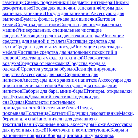
газетницы
Свечи, подсвечники
Предметы интерьера
Ширмы
декоративные
Посуда для выпечки, запекания
Формы для
выпечки, запекания
Посуда для запекания
Аксессуары для
выпечки
Бумага, фольга, рукава для выпечки
Бытовая
химия
Средства для стирки
Средства для посудомоечных
машин
Универсальные, специальные чистящие
средства
Чистящие средства для стекол и зеркал
Чистящие
средства для ванной и туалета
Чистящие средства для
кухни
Средства для мытья посуды
Чистящие средства для
мебели
Чистящие средства для напольных покрытий и
ковров
Средства для ухода за техникой
Освежители
воздуха
Средства от насекомых
Средства ухода за
одеждой
Средства ухода за обувью
Дезинфицирующие
средства
Аксессуары для бара
Сервировка для
напитков
Аксессуары для хранения напитков
Аксессуары для
приготовления коктейлей
Аксессуары для охлаждения
напитков
Наборы для бара, мини-бары
Штопоры, открывалки
для бутылок
Домашний текстиль
Подушки для
сна
Одеяла
Комплекты постельных
принадлежностей
Постельное белье
Пледы,
покрывала
Полотенца
Скатерти
Подушки декоративные
Маски,
беруши для сна
Наполнители для домашнего
текстиля
Ткани
Кухонные ножи, аксессуары
Ножи
Аксессуары
для кухонных ножей
Ножеточки и комплектующие
Ковры и
напольные покрытия
Ковры, циновки, шкуры
Ковры,