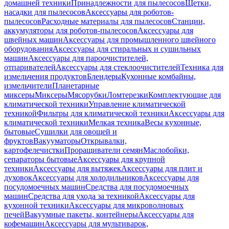
домашней техники
Принадлежности для пылесосов
Щетки,
насадки для пылесосов
Аксессуары для роботов-
пылесосов
Расходные материалы для пылесосов
Станции,
аккумуляторы для роботов-пылесосов
Аксессуары для
швейных машин
Аксессуары для промышленного швейного
оборудования
Аксессуары для стиральных и сушильных
машин
Аксессуары для пароочистителей,
отпаривателей
Аксессуары для стеклоочистителей
Техника для
измельчения продуктов
Блендеры
Кухонные комбайны,
измельчители
Планетарные
миксеры
Миксеры
Мясорубки
Ломтерезки
Комплектующие для
климатической техники
Управление климатической
техникой
Фильтры для климатической техники
Аксессуары для
климатической техники
Мелкая техника
Весы кухонные,
бытовые
Сушилки для овощей и
фруктов
Вакууматоры
Открывалки,
картофелечистки
Проращиватели семян
Маслобойки,
сепараторы бытовые
Аксессуары для крупной
техники
Аксессуары для вытяжек
Аксессуары для плит и
духовок
Аксессуары для холодильников
Аксессуары для
посудомоечных машин
Средства для посудомоечных
машин
Средства для ухода за техникой
Аксессуары для
кухонной техники
Аксессуары для микроволновых
печей
Вакуумные пакеты, контейнеры
Аксессуары для
кофемашин
Аксессуары для мультиварок,