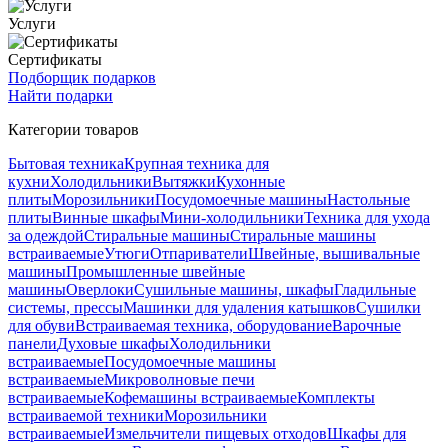
Услуги
Сертификаты
Подборщик подарков
Найти подарки
Категории товаров
Бытовая техника
Крупная техника для
кухни
Холодильники
Вытяжки
Кухонные
плиты
Морозильники
Посудомоечные машины
Настольные
плиты
Винные шкафы
Мини-холодильники
Техника для ухода
за одеждой
Стиральные машины
Стиральные машины
встраиваемые
Утюги
Отпариватели
Швейные, вышивальные
машины
Промышленные швейные
машины
Оверлоки
Сушильные машины, шкафы
Гладильные
системы, прессы
Машинки для удаления катышков
Сушилки
для обуви
Встраиваемая техника, оборудование
Варочные
панели
Духовые шкафы
Холодильники
встраиваемые
Посудомоечные машины
встраиваемые
Микроволновые печи
встраиваемые
Кофемашины встраиваемые
Комплекты
встраиваемой техники
Морозильники
встраиваемые
Измельчители пищевых отходов
Шкафы для