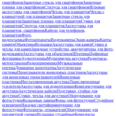
смартфонов
Защитные стекла для смартфонов
Защитные
пленки для смартфонов
Стилусы для смартфонов
Игровые
аксессуары для смартфонов
Чехлы для планшетов
Чехлы с
клавиатурой для планшетов
Защитные стекла для
планшетов
Защитные пленки для планшетов
Сумки для
планшетов
Стилусы для планшетов
Аксессуары для
планшетов, смартфонов
Кабели для телефонов,
планшетов
Фото,
видеосъемка
Фотоаппараты
Видеокамеры
Экшн-камеры
Карты
памяти
Объективы
Вспышки
Аксессуары для камер
Сумки и
чехлы для камер
Зарядные устройства, аккумуляторы для фото,
видеокамер
Аксессуары для объективов
Штативы
Цифровые
фоторамки
Аудиотехника
Мультимедиа акустика
Радиочасы,
метеостанции
Радиоприемники
Музыкальные
центры
Домашние кинотеатры
Акустические
системы
Проигрыватели виниловых пластинок
Аксессуары
для виниловых проигрывателей
Виниловые
пластинки
Инсталляционная акустика
Трансляционные
усилители
Аксессуары для аудиотехники
Комплектующие для
акустики
Акустические кабели
Подставки, стойки для
акустики
Сумки, чехлы для акустики
Оборудование для
фотостудии
Кольцевые лампы
Фоны для фотостудии
Студийное
освещение
Насадки светоформирующие для
фотостудии
Фотозонты, отражатели
Оборудование для
предметной съемки
Вспышки студийные
Комплекты