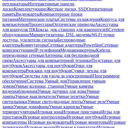
репликаторы
Интерактивные панели,
доски
Комплектующие
Жесткие диски, SSD
Оперативная
память
Видеокарты
Компьютерные блоки
питания
Материнские платы
Системы охлаждения
Корпуса для
компьютеров
Процессоры
Оптические приводы
Аксессуары
для корпусов ПК
Боксы, док-станции для накопителей
Сетевое
оборудование
Маршрутизаторы, DSL-модемы
Wi-Fi точки
доступа, усилители сигнала
Беспроводные
адаптеры
Коммутаторы
Сетевые адаптеры
Powerline
Сетевые
комплектующие
IP-телефония
Медиаконвертеры
Кабели,
переходники сетевые
Антенны для беспроводной
связи
Аксессуары для компьютерной техники
Подставки для
ноутбуков
Аксессуары для ноутбуков
Очки для
компьютера
Рюкзаки для ноутбуков
Сумки, чехлы для
ноутбуков
Средства для ухода за электроникой
Программное
обеспечение
Система Умный дом
Управление умным
домом
Умные колонки, станции
Умные камеры
видеонаблюдения
Умные датчики для дома
Умные
лампы
Умные выключатели
Умные розетки
Умные
светильники
Умные светодиодные ленты
Умные реле
Умные
замки
Умные домофоны
Умные карнизы
Умные
терморегуляторы
Игровая зона
Игровые приставки
Игры для
приставок
Игровые контроллеры
Игровые ноутбуки
Игровые
компьютеры
Игровые видеокарты
Игровые мониторы
Игровые
телевизоры
Игровые мыши
Игровые клавиатуры
Игровые