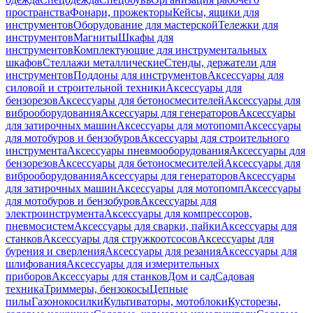
пространства
Фонари, прожекторы
Кейсы, ящики для
инструментов
Оборудование для мастерской
Тележки для
инструментов
Магниты
Шкафы для
инструментов
Комплектующие для инструментальных
шкафов
Стеллажи металлические
Стенды, держатели для
инструментов
Поддоны для инструментов
Аксессуары для
силовой и строительной техники
Аксессуары для
бензорезов
Аксессуары для бетоносмесителей
Аксессуары для
виброоборудования
Аксессуары для генераторов
Аксессуары
для затирочных машин
Аксессуары для мотопомп
Аксессуары
для мотобуров и бензобуров
Аксессуары для строительного
инструмента
Аксессуары пневмооборудования
Аксессуары для
бензорезов
Аксессуары для бетоносмесителей
Аксессуары для
виброоборудования
Аксессуары для генераторов
Аксессуары
для затирочных машин
Аксессуары для мотопомп
Аксессуары
для мотобуров и бензобуров
Аксессуары для
электроинструмента
Аксессуары для компрессоров,
пневмосистем
Аксессуары для сварки, пайки
Аксессуары для
станков
Аксессуары для стружкоотсосов
Аксессуары для
бурения и сверления
Аксессуары для резания
Аксессуары для
шлифования
Аксессуары для измерительных
приборов
Аксессуары для станков
Дом и сад
Садовая
техника
Триммеры, бензокосы
Цепные
пилы
Газонокосилки
Культиваторы, мотоблоки
Кусторезы,