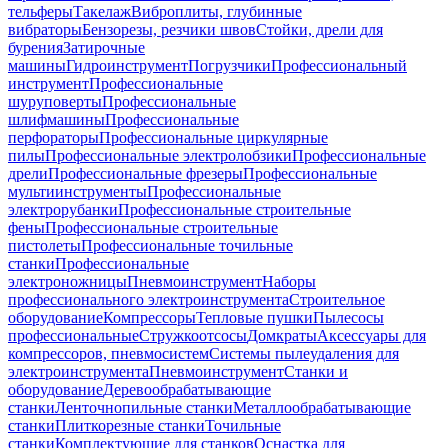
тельферы
Такелаж
Виброплиты, глубинные
вибраторы
Бензорезы, резчики швов
Стойки, дрели для
бурения
Затирочные
машины
Гидроинструмент
Погрузчики
Профессиональный
инструмент
Профессиональные
шуруповерты
Профессиональные
шлифмашины
Профессиональные
перфораторы
Профессиональные циркулярные
пилы
Профессиональные электролобзики
Профессиональные
дрели
Профессиональные фрезеры
Профессиональные
мультиинструменты
Профессиональные
электрорубанки
Профессиональные строительные
фены
Профессиональные строительные
пистолеты
Профессиональные точильные
станки
Профессиональные
электроножницы
Пневмоинструмент
Наборы
профессионального электроинструмента
Строительное
оборудование
Компрессоры
Тепловые пушки
Пылесосы
профессиональные
Стружкоотсосы
Домкраты
Аксессуары для
компрессоров, пневмосистем
Системы пылеудаления для
электроинструмента
Пневмоинструмент
Станки и
оборудование
Деревообрабатывающие
станки
Ленточнопильные станки
Металлообрабатывающие
станки
Плиткорезные станки
Точильные
станки
Комплектующие для станков
Оснастка для