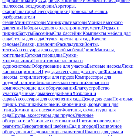
садовые ножницы
Садовые, кормовые измельчители
Садовые
пылесосы, воздуходувки
Аэраторы,
скарификаторы
Снегоуборщики
Дровоколы
Сеялки,
разбрасыватели
семян
Минитракторы
Миникультиваторы
Мойки высокого
давления
Наборы садового электроинструмента
Отдых и
пикник
Батуты
Бассейны
Спа-бассейны
Комплекты мебели для
сада
Столы для сада
Стулья, кресла для сада
Качели
садовые
Гамаки, шезлонги
Раскладушки
Зонты,
тенты
Аксессуары для садовой мебели
Грили
Мангалы,
коптильни
Детская площадка
Сумки-
холодильники
Портативные колонки и
аудиосистемы
Оборудование для участка
Бытовые насосы
Люки
канализационные
Пруды, аксессуары для прудов
Фильтры,
насосы, стерилизаторы для прудов
Компрессоры для
прудов
Станции биологической очистки
Запчасти и
комплектующие для оборудования
Благоустройство
участка
Дачные дома
Беседки
Бани
Хозблоки и
сараи
Аксессуары для озеленения сада
Декор для сада
Почтовые
ящики, таблички
Козырьки
Скворечники, кормушки для
птиц
Домики для насекомых
Фонтаны, скульптуры для
сада
Пруды, аксессуары для прудов
Уличные
обогреватели
Уличные светильники
Противогололедные
реагенты
Декоративный щебень
Сад и огород
Поливочное
оборудование
Садовые опрыскиватели
Шланги для дома и