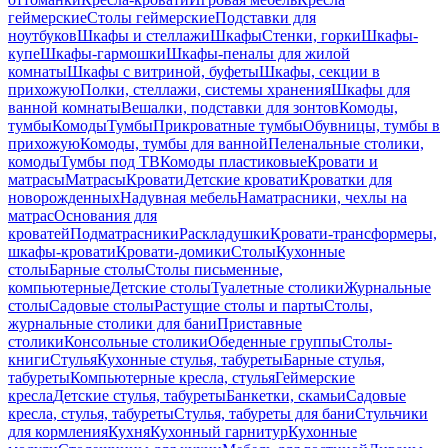
геймерские
Столы геймерские
Подставки для
ноутбуков
Шкафы и стеллажи
Шкафы
Стенки, горки
Шкафы-
купе
Шкафы-гармошки
Шкафы-пеналы для жилой
комнаты
Шкафы с витриной, буфеты
Шкафы, секции в
прихожую
Полки, стеллажи, системы хранения
Шкафы для
ванной комнаты
Вешалки, подставки для зонтов
Комоды,
тумбы
Комоды
Тумбы
Прикроватные тумбы
Обувницы, тумбы в
прихожую
Комоды, тумбы для ванной
Пеленальные столики,
комоды
Тумбы под ТВ
Комоды пластиковые
Кровати и
матрасы
Матрасы
Кровати
Детские кровати
Кроватки для
новорожденных
Надувная мебель
Наматрасники, чехлы на
матрас
Основания для
кроватей
Подматрасники
Раскладушки
Кровати-трансформеры,
шкафы-кровати
Кровати-домики
Столы
Кухонные
столы
Барные столы
Столы письменные,
компьютерные
Детские столы
Туалетные столики
Журнальные
столы
Садовые столы
Растущие столы и парты
Столы,
журнальные столики для бани
Приставные
столики
Консольные столики
Обеденные группы
Столы-
книги
Стулья
Кухонные стулья, табуреты
Барные стулья,
табуреты
Компьютерные кресла, стулья
Геймерские
кресла
Детские стулья, табуреты
Банкетки, скамьи
Садовые
кресла, стулья, табуреты
Стулья, табуреты для бани
Стульчики
для кормления
Кухня
Кухонный гарнитур
Кухонные