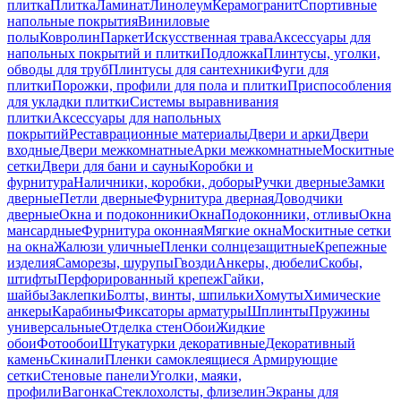
плитка
Плитка
Ламинат
Линолеум
Керамогранит
Спортивные
напольные покрытия
Виниловые
полы
Ковролин
Паркет
Искусственная трава
Аксессуары для
напольных покрытий и плитки
Подложка
Плинтусы, уголки,
обводы для труб
Плинтусы для сантехники
Фуги для
плитки
Порожки, профили для пола и плитки
Приспособления
для укладки плитки
Системы выравнивания
плитки
Аксессуары для напольных
покрытий
Реставрационные материалы
Двери и арки
Двери
входные
Двери межкомнатные
Арки межкомнатные
Москитные
сетки
Двери для бани и сауны
Коробки и
фурнитура
Наличники, коробки, доборы
Ручки дверные
Замки
дверные
Петли дверные
Фурнитура дверная
Доводчики
дверные
Окна и подоконники
Окна
Подоконники, отливы
Окна
мансардные
Фурнитура оконная
Мягкие окна
Москитные сетки
на окна
Жалюзи уличные
Пленки солнцезащитные
Крепежные
изделия
Саморезы, шурупы
Гвозди
Анкеры, дюбели
Скобы,
штифты
Перфорированный крепеж
Гайки,
шайбы
Заклепки
Болты, винты, шпильки
Хомуты
Химические
анкеры
Карабины
Фиксаторы арматуры
Шплинты
Пружины
универсальные
Отделка стен
Обои
Жидкие
обои
Фотообои
Штукатурки декоративные
Декоративный
камень
Скинали
Пленки самоклеящиеся
Армирующие
сетки
Стеновые панели
Уголки, маяки,
профили
Вагонка
Стеклохолсты, флизелин
Экраны для