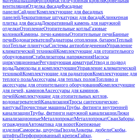
материалы
Шифер
Профнастил
Рулонная кровля
Кровельная
вентиляция
Отделка фасада
Фасадные
панели
Сайдинг
Комплектующие для фасадных
панелей
Декоративные штукатурки для фасада
Клинкерная
плитка для фасада
Декоративный камень для наружной
отделки
Отопление
Отопительные котлы
Газовые
колонки
Камины, печи-камины
Отопительные печи
Банные
печи
Водонагреватели
Радиаторы отопления, батареи
Теплый
пол
Теплые плинтусы
Системы антиобледенения
Управление
климатической техникой
Комплектующие для отопительного
оборудования
Стабилизаторы напряжения
Насосы
циркуляционные
Регулирующая арматура
Отвод и подвод
воды
Дымоходы и комплектующие
Управление климатической
техникой
Комплектующие для радиаторов
Комплектующие для
теплого пола
Аксессуары для теплых полов
Топливо и
аксессуары для отопительного оборудования
Комплектующие
для печей, каминов
Аксессуары для каминов,
печей
Комплектующие для отопительных котлов,
водонагревателей
Канализация
Тросы сантехнические,
вантузы
Прочистные машины
Трубы, фитинги внутренней
канализации
Трубы, фитинги наружной канализации
Люки
канализационные
Металлопрокат
Металлопрокат
Сваи
Заборы,
ограждения
Автоматика для ворот
Крепежные
изделия
Саморезы, шурупы
Гвозди
Анкеры, дюбели
Скобы,
штифты
Перфорированный крепеж
Гайки,