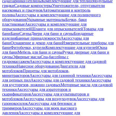
сада
Парники
Теплицы
Комплектующие для теплиц
Модульные
грядки
Садовые компостеры
Уничтожители, отпугиватели
насекомых и грызунов
Автоматизация и контроль
полива
Аксессуары и комплектующие для поливочного
оборудования
Укрывные материалы
Бочки, баки
пластиковые
Аксессуары и комплектующие для
опрыскивателей
Шланги для опрыскивателей
Товары для
бани
Бани
Сауны
Двери для бани и сауны
Бондарные
изделия
Банные принадлежности
Аксессуары для
бани
Оснащение и декор для бани
Измерительные приборы для
бани
Фитобочки, купели
Комплектующие для купелей
Окна
для бани
Мебель для бани и сауны
Ручки дверные для бани и
сауны
Эфирные масла
Спа-бассейны с
гидромассажем
Аксессуары и комплектующие для садовой
техники
Навесное оборудование
Двигатели для
мотоблоков
Прицепы для мотоблоков,
минитракторов
Аксессуары для газонной техники
Аксессуары
для цепных пил
Аксессуары для садовой техники
Аксессуары
для кусторезов, ножниц садовых
Моторные масла для садовой
техники
Аксессуары для аэратоторов и
скарификаторов
Аксессуары для культиваторов и
мотоблоков
Аксессуары для воздуходувок
Аксессуары для
газонокосилок
Аксессуары для бензокос и
триммеров
Аксессуары для моек высокого
давления
Аксессуары и комплектующие для