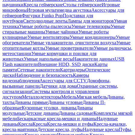
наушники
Кресла геймерские
Столы геймерские
Игровые
микрофоны
Игровая мультимедиа акустика
Аксессуары для
геймеров
Фигурки Funko Pop
Подставки для
ноутбуков
Светодиодные ленты
Лампы для мониторов
Умная
техника
Умные роботы-пылесосы
Умные телевизоры
Умные
стиральные машины
Умные чайники
Умные роботы
кулинарные
Умные вентиляторы
Умные кондиционеры
Умные
обогреватели
Умные увлажнители, очистители воздуха
Умные
отопительные котлы
Умные проветриватели
Умные радиочасы,
метеостанции
Умные кормушки и поилки для
животных
Умные напольные весы
Накопители данных
USB
Flash накопители
Внешние HDD, SSD диски
Карты
памяти
Сетевые накопители
Картридеры
Оптические
диски
Наблюдение и безопасность
Камеры
видеонаблюдения
Аксессуары для CCTV
Домофоны,
вызывные панели
Датчики для дома
Охранные системы,
сигнализации
Системы контроля и управления
доступом
Металлодетекторы
Мебель
Мягкая мебель
Диваны,
тахты
Диваны прямые
Диваны угловые
Диваны П-
образные
Кухонные уголки, диваны
Диваны
модульные
Детские диваны
Диваны садовые
Комплекты мягкой
мебели
Бескаркасные кресла-мешки и диваны
Надувные
диваны
Кресла
Кресла
Кресла-мешки и пуфы
Кресла-качалки,
кресла-маятники
Детские кресла, пуфы
Надувные кресла
Пуфы,
оттоманки
Кресла-кровати
Игровая мебель
Кресла