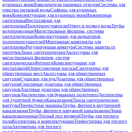
кухонных моек
Измельчители пищевых отходов
Системы для
очистки питьевой воды
Сифоны для кухонных
моек
Комплектующие для кухонных моек
Инженерная
сантехника
Инсталляции для
сантехники
Полотенцесушители
Отвод и подвод воды
Трубы
водопроводные
Магистральные фильтры, системы
сантехнические
Комплектующие для радиаторов,
полотенцесушителей
Монтажные комплекты для
сантехники
Регулирующая арматура
Системы защиты от
протечек
Люки сантехнические
Аксессуары для
магистральных фильтров, систем
сантехнических
Фитинги
Комплектующие для
инсталляций
Опрессовочные насосы
Сантехника для
общественных мест
Аксессуары для общественных
санузлов
Сушилки для рук
Дозаторы для общественных
санузлов
Сенсорные дозаторы для общественных
санузлов
Локтевые дозаторы для общественных
санузлов
Диспенсеры для бумажных полотенец
Диспенсеры
для туалетной бумаги
Канализация
Тросы сантехнические,
вантузы
Прочистные машины
Трубы, фитинги внутренней
канализации
Трубы, фитинги наружной канализации
Люки
канализационные
Теплый пол водяной
Трубы для теплого
пола
Коллекторы и комплектующие
Термостатика для теплого
пола
Автоматика для теплого
пола
Строительство
Строительные смеси и грунтовки
Клеевые