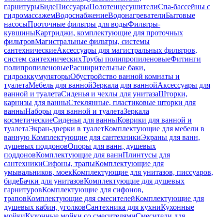
гарнитуры
Биде
Писсуары
Полотенцесушители
Спа-бассейны с
гидромассажем
Водоснабжение
Водонагреватели
Бытовые
насосы
Проточные фильтры для воды
Фильтры-
кувшины
Картриджи, комплектующие для проточных
фильтров
Магистральные фильтры, системы
сантехнические
Аксессуары для магистральных фильтров,
систем сантехнических
Трубы полипропиленовые
Фитинги
полипропиленовые
Расширительные баки,
гидроаккумуляторы
Обустройство ванной комнаты и
туалета
Мебель для ванной
Зеркала для ванной
Аксессуары для
ванной и туалета
Сиденья и чехлы для унитаза
Шторки,
карнизы для ванны
Стеклянные, пластиковые шторки для
ванны
Наборы для ванной и туалета
Зеркала
косметические
Сиденья для ванны
Коврики для ванной и
туалета
Экран-дверки в туалет
Комплектующие для мебели в
ванную
Комплектующие для сантехники
Экраны для ванн,
душевых поддонов
Опоры для ванн, душевых
поддонов
Комплектующие для ванн
Плинтусы для
сантехники
Сифоны, трапы
Комплектующие для
умывальников, моек
Комплектующие для унитазов, писсуаров,
биде
Бачки для унитазов
Комплектующие для душевых
гарнитуров
Комплектующие для сифонов,
трапов
Комплектующие для смесителей
Комплектующие для
душевых кабин, уголков
Сантехника для кухни
Кухонные
мойки
Кухонные мойки со смесителями
Смесители для