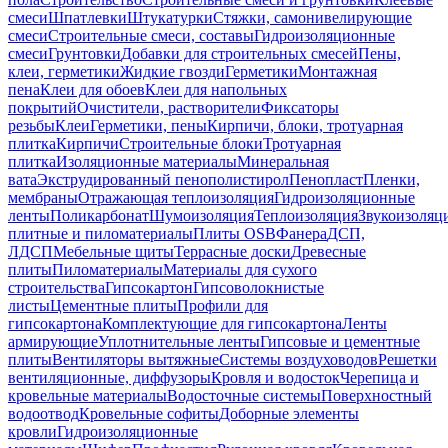
смеси
Шпатлевки
Штукатурки
Стяжки, самонивелирующие
смеси
Строительные смеси, составы
Гидроизоляционные
смеси
Грунтовки
Добавки для строительных смесей
Пены,
клеи, герметики
Жидкие гвозди
Герметики
Монтажная
пена
Клеи для обоев
Клеи для напольных
покрытий
Очистители, растворители
Фиксаторы
резьбы
Клеи
Герметики, пены
Кирпичи, блоки, тротуарная
плитка
Кирпичи
Строительные блоки
Тротуарная
плитка
Изоляционные материалы
Минеральная
вата
Экструдированный пенополистирол
Пенопласт
Пленки,
мембраны
Отражающая теплоизоляция
Гидроизоляционные
ленты
Поликарбонат
Шумоизоляция
Теплоизоляция
Звукоизоляц
плитные и пиломатериалы
Плиты OSB
Фанера
ДСП,
ЛДСП
Мебельные щиты
Террасные доски
Древесные
плиты
Пиломатериалы
Материалы для сухого
строительства
Гипсокартон
Гипсоволокнистые
листы
Цементные плиты
Профили для
гипсокартона
Комплектующие для гипсокартона
Ленты
армирующие
Уплотнительные ленты
Гипсовые и цементные
плиты
Вентиляторы вытяжные
Системы воздуховодов
Решетки
вентиляционные, диффузоры
Кровля и водосток
Черепица и
кровельные материалы
Водосточные системы
Поверхностный
водоотвод
Кровельные софиты
Доборные элементы
кровли
Гидроизоляционные