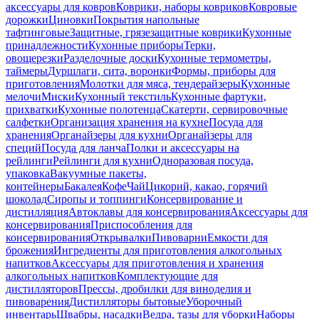
аксессуары для ковров
Коврики, наборы ковриков
Ковровые
дорожки
Циновки
Покрытия напольные
тафтинговые
Защитные, грязезащитные коврики
Кухонные
принадлежности
Кухонные приборы
Терки,
овощерезки
Разделочные доски
Кухонные термометры,
таймеры
Дуршлаги, сита, воронки
Формы, приборы для
приготовления
Молотки для мяса, тендерайзеры
Кухонные
мелочи
Миски
Кухонный текстиль
Кухонные фартуки,
прихватки
Кухонные полотенца
Скатерти, сервировочные
салфетки
Организация хранения на кухне
Посуда для
хранения
Органайзеры для кухни
Органайзеры для
специй
Посуда для ланча
Полки и аксессуары на
рейлинги
Рейлинги для кухни
Одноразовая посуда,
упаковка
Вакуумные пакеты,
контейнеры
Бакалея
Кофе
Чай
Цикорий, какао, горячий
шоколад
Сиропы и топпинги
Консервирование и
дистилляция
Автоклавы для консервирования
Аксессуары для
консервирования
Приспособления для
консервирования
Открывалки
Пивоварни
Емкости для
брожения
Ингредиенты для приготовления алкогольных
напитков
Аксессуары для приготовления и хранения
алкогольных напитков
Комплектующие для
дистилляторов
Прессы, дробилки для виноделия и
пивоварения
Дистилляторы бытовые
Уборочный
инвентарь
Швабры, насадки
Ведра, тазы для уборки
Наборы