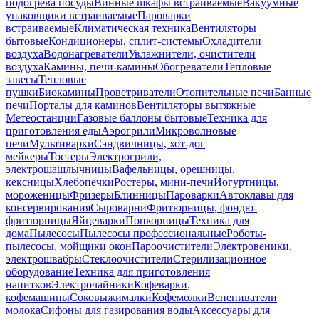
подогрева посуды
Винные шкафы встраиваемые
Вакуумные
упаковщики встраиваемые
Пароварки
встраиваемые
Климатическая техника
Вентиляторы
бытовые
Кондиционеры, сплит-системы
Охладители
воздуха
Водонагреватели
Увлажнители, очистители
воздуха
Камины, печи-камины
Обогреватели
Тепловые
завесы
Тепловые
пушки
Биокамины
Проветриватели
Отопительные печи
Банные
печи
Порталы для каминов
Вентиляторы вытяжные
Метеостанции
Газовые баллоны бытовые
Техника для
приготовления еды
Аэрогрили
Микроволновые
печи
Мультиварки
Сэндвичницы, хот-дог
мейкеры
Тостеры
Электрогрили,
электрошашлычницы
Вафельницы, орешницы,
кексницы
Хлебопечки
Ростеры, мини-печи
Йогуртницы,
мороженицы
Фризеры
Блинницы
Пароварки
Автоклавы для
консервирования
Сыроварни
Фритюрницы, фондю-
фритюрницы
Яйцеварки
Попкорницы
Техника для
дома
Пылесосы
Пылесосы профессиональные
Роботы-
пылесосы, мойщики окон
Пароочистители
Электровеники,
электрошвабры
Стеклоочистители
Стерилизационное
оборудование
Техника для приготовления
напитков
Электрочайники
Кофеварки,
кофемашины
Соковыжималки
Кофемолки
Вспениватели
молока
Сифоны для газирования воды
Аксессуары для