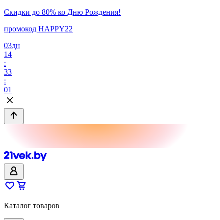
Скидки до 80% ко Дню Рождения!
промокод HAPPY22
03
дн
14
:
33
:
01
Каталог товаров