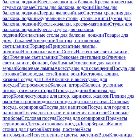
балкона, лоджии
Кресла-мешки для балкона
Кресла подвесные,
стулья садовые
Столы для балкона, лоджии
Шкафы для
балкона, лоджии
Дверцы жалюзийные
Системы хранения для
балкона, лоджии
Журнальные столы, столы-книги
Тумбы для
балкона, лоджии
Кресла-качалки, кресла-маятники
Стулья для
балкона, лоджии
Кресла, пуфы для балкона,
лоджии
Компактные столы для балкона, лоджии
Товары для
дома, бакалея
Освещение
Люстры, потолочные
светильники
Торшеры
Прикроватные лампы,
ночники
Настольные лампы
Споты
Настенные светильники,
бра
Точечные светильники
Трековые светильники
Уличные
светильники, фонари, бра
Лампы
Освещение для картин,
зеркал
Кольцевые лампы
Аксессуары для освещения
Посуда для
готовки
Сковороды, сотейники, воки
Кастрюли, ковши,
казаны
Посуда для СВЧ
Крышки и аксессуары для
посуды
Гастроемкости
Жалюзи, шторы
Жалюзи, рулонные
шторы, римские шторы
Шторы, гардины
Карнизы для
штор
Комплектующие для штор, карнизов, жалюзи
Пленки для
окон
Электроприводные солнцезащитные системы
Столовая
посуда, сервировка
Посуда для напитков
Посуда для горячих
напитков
Посуда для подачи и хранения напитков
Столовые
приборы
Столовая посуда
Посуда для сервировки
Предметы
сервировки
Детская столовая посуда
Декор
Зеркала
Кашпо,
стойки для цветов
Картины, постеры
Часы
интерьерные
Искусственные цветы, растения
Вазы
Ключницы,