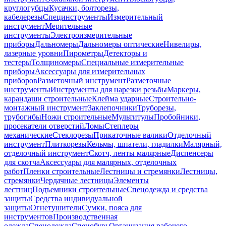
круглогубцы
Кусачки, болторезы,
кабелерезы
Специнструменты
Измерительный
инструмент
Мерительные
инструменты
Электроизмерительные
приборы
Дальномеры
Дальномеры оптические
Нивелиры,
лазерные уровни
Пирометры
Детекторы и
тестеры
Толщиномеры
Специальные измерительные
приборы
Аксессуары для измерительных
приборов
Разметочный инструмент
Разметочные
инструменты
Инструменты для нарезки резьбы
Маркеры,
карандаши строительные
Клейма ударные
Строительно-
монтажный инструмент
Заклепочники
Труборезы,
трубогибы
Ножи строительные
Мультитулы
Пробойники,
просекатели отверстий
Ломы
Степлеры
механические
Стеклорезы
Прикаточные валики
Отделочный
инструмент
Плиткорезы
Кельмы, шпатели, гладилки
Малярный,
отделочный инструмент
Скотч, ленты малярные
Диспенсеры
для скотча
Аксессуары для малярных, отделочных
работ
Пленки строительные
Лестницы и стремянки
Лестницы,
стремянки
Чердачные лестницы
Элементы
лестниц
Подъемники строительные
Спецодежда и средства
защиты
Средства индивидуальной
защиты
Огнетушители
Сумки, пояса для
инструментов
Производственная
одежда
Спецодежда
Спецобувь
Организация рабочего