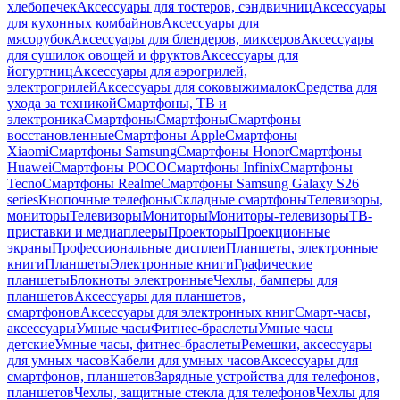
хлебопечек
Аксессуары для тостеров, сэндвичниц
Аксессуары
для кухонных комбайнов
Аксессуары для
мясорубок
Аксессуары для блендеров, миксеров
Аксессуары
для сушилок овощей и фруктов
Аксессуары для
йогуртниц
Аксессуары для аэрогрилей,
электрогрилей
Аксессуары для соковыжималок
Средства для
ухода за техникой
Смартфоны, ТВ и
электроника
Смартфоны
Смартфоны
Смартфоны
восстановленные
Смартфоны Apple
Смартфоны
Xiaomi
Смартфоны Samsung
Смартфоны Honor
Смартфоны
Huawei
Смартфоны POCO
Смартфоны Infinix
Смартфоны
Tecno
Смартфоны Realme
Смартфоны Samsung Galaxy S26
series
Кнопочные телефоны
Складные смартфоны
Телевизоры,
мониторы
Телевизоры
Мониторы
Мониторы-телевизоры
ТВ-
приставки и медиаплееры
Проекторы
Проекционные
экраны
Профессиональные дисплеи
Планшеты, электронные
книги
Планшеты
Электронные книги
Графические
планшеты
Блокноты электронные
Чехлы, бамперы для
планшетов
Аксессуары для планшетов,
смартфонов
Аксессуары для электронных книг
Смарт-часы,
аксессуары
Умные часы
Фитнес-браслеты
Умные часы
детские
Умные часы, фитнес-браслеты
Ремешки, аксессуары
для умных часов
Кабели для умных часов
Аксессуары для
смартфонов, планшетов
Зарядные устройства для телефонов,
планшетов
Чехлы, защитные стекла для телефонов
Чехлы для