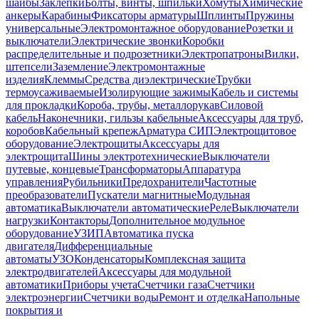
шайбы
Заклепки
Болты, винты, шпильки
Хомуты
Химические
анкеры
Карабины
Фиксаторы арматуры
Шплинты
Пружины
универсальные
Электромонтажное оборудование
Розетки и
выключатели
Электрические звонки
Коробки
распределительные и подрозетники
Электропатроны
Вилки,
штепсели
Заземление
Электромонтажные
изделия
Клеммы
Средства диэлектрические
Трубки
термоусаживаемые
Изолирующие зажимы
Кабель и системы
для прокладки
Короба, трубы, металлорукав
Силовой
кабель
Наконечники, гильзы кабельные
Аксессуары для труб,
коробов
Кабельный крепеж
Арматура СИП
Электрощитовое
оборудование
Электрощиты
Аксессуары для
электрощита
Шины электротехнические
Выключатели
путевые, концевые
Трансформаторы
Аппаратура
управления
Рубильники
Предохранители
Частотные
преобразователи
Пускатели магнитные
Модульная
автоматика
Выключатели автоматические
Реле
Выключатели
нагрузки
Контакторы
Дополнительное модульное
оборудование
УЗИП
Автоматика пуска
двигателя
Дифференциальные
автоматы
УЗО
Конденсаторы
Комплексная защита
электродвигателей
Аксессуары для модульной
автоматики
Приборы учета
Счетчики газа
Счетчики
электроэнергии
Счетчики воды
Ремонт и отделка
Напольные
покрытия и