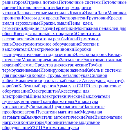
радиаторов
Отделка потолка
Потолочные системы
Потолочные
панели
Потолочные плиты
Багеты, молдинги,
уголки
Лакокрасочные материалы
Краски
Эмали
Лаки
Морилки,
пропитки
Колеры для краски
Растворители
Грунтовки
Краски,
эмали аэрозольные
Краски, эмали
Пены, клеи,
герметики
Жидкие гвозди
Герметики
Монтажная пена
Клеи для
обоев
Клеи для напольных покрытий
Очистители,
растворители
Фиксаторы резьбы
Клеи
Герметики,
пены
Электромонтажное оборудование
Розетки и
выключатели
Электрические звонки
Коробки
распределительные и подрозетники
Электропатроны
Вилки,
штепсели
Молниеприемники
Заземление
Электромонтажные
изделия
Клеммы
Средства диэлектрические
Трубки
термоусаживаемые
Изолирующие зажимы
Кабель и системы
для прокладки
Короба, трубы, металлорукав
Силовой
кабель
Наконечники, гильзы кабельные
Аксессуары для труб,
коробов
Кабельный крепеж
Арматура СИП
Электрощитовое
оборудование
Электрощиты
Аксессуары для
электрощита
Шины электротехнические
Выключатели
путевые, концевые
Трансформаторы
Аппаратура
управления
Рубильники
Предохранители
Частотные
преобразователи
Пускатели магнитные
Модульная
автоматика
Выключатели автоматические
Реле
Выключатели
нагрузки
Контакторы
Дополнительное модульное
оборудование
УЗИП
Автоматика пуска