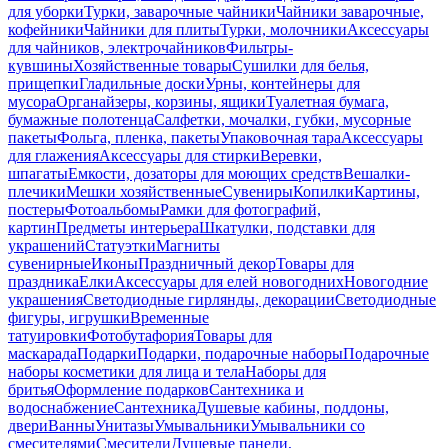
для уборки
Турки, заварочные чайники
Чайники заварочные,
кофейники
Чайники для плиты
Турки, молочники
Аксессуары
для чайников, электрочайников
Фильтры-
кувшины
Хозяйственные товары
Сушилки для белья,
прищепки
Гладильные доски
Урны, контейнеры для
мусора
Органайзеры, корзины, ящики
Туалетная бумага,
бумажные полотенца
Салфетки, мочалки, губки, мусорные
пакеты
Фольга, пленка, пакеты
Упаковочная тара
Аксессуары
для глажения
Аксессуары для стирки
Веревки,
шпагаты
Емкости, дозаторы для моющих средств
Вешалки-
плечики
Мешки хозяйственные
Сувениры
Копилки
Картины,
постеры
Фотоальбомы
Рамки для фотографий,
картин
Предметы интерьера
Шкатулки, подставки для
украшений
Статуэтки
Магниты
сувенирные
Иконы
Праздничный декор
Товары для
праздника
Елки
Аксессуары для елей новогодних
Новогодние
украшения
Светодиодные гирлянды, декорации
Светодиодные
фигуры, игрушки
Временные
татуировки
Фотобутафория
Товары для
маскарада
Подарки
Подарки, подарочные наборы
Подарочные
наборы косметики для лица и тела
Наборы для
бритья
Оформление подарков
Сантехника и
водоснабжение
Сантехника
Душевые кабины, поддоны,
двери
Ванны
Унитазы
Умывальники
Умывальники со
смесителями
Смесители
Душевые панели,