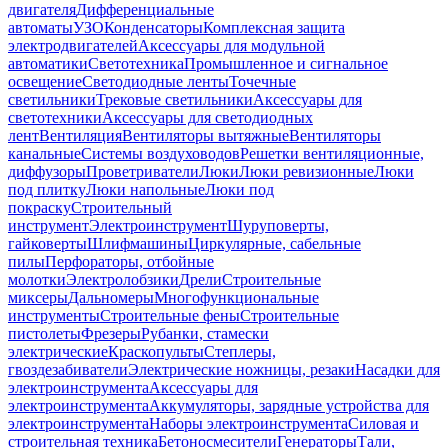
двигателя
Дифференциальные
автоматы
УЗО
Конденсаторы
Комплексная защита
электродвигателей
Аксессуары для модульной
автоматики
Светотехника
Промышленное и сигнальное
освещение
Светодиодные ленты
Точечные
светильники
Трековые светильники
Аксессуары для
светотехники
Аксессуары для светодиодных
лент
Вентиляция
Вентиляторы вытяжные
Вентиляторы
канальные
Системы воздуховодов
Решетки вентиляционные,
диффузоры
Проветриватели
Люки
Люки ревизионные
Люки
под плитку
Люки напольные
Люки под
покраску
Строительный
инструмент
Электроинструмент
Шуруповерты,
гайковерты
Шлифмашины
Циркулярные, сабельные
пилы
Перфораторы, отбойные
молотки
Электролобзики
Дрели
Строительные
миксеры
Дальномеры
Многофункциональные
инструменты
Строительные фены
Строительные
пистолеты
Фрезеры
Рубанки, стамески
электрические
Краскопульты
Степлеры,
гвоздезабиватели
Электрические ножницы, резаки
Насадки для
электроинструмента
Аксессуары для
электроинструмента
Аккумуляторы, зарядные устройства для
электроинструмента
Наборы электроинструмента
Силовая и
строительная техника
Бетоносмесители
Генераторы
Тали,