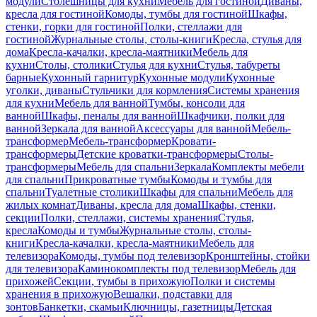
модули
Столешницы для кухни
Мебель для гостиной
Диваны,
кресла для гостиной
Комоды, тумбы для гостиной
Шкафы,
стенки, горки для гостиной
Полки, стеллажи для
гостиной
Журнальные столы, столы-книги
Кресла, стулья для
дома
Кресла-качалки, кресла-маятники
Мебель для
кухни
Столы, столики
Стулья для кухни
Стулья, табуреты
барные
Кухонный гарнитур
Кухонные модули
Кухонные
уголки, диваны
Стульчики для кормления
Системы хранения
для кухни
Мебель для ванной
Тумбы, консоли для
ванной
Шкафы, пеналы для ванной
Шкафчики, полки для
ванной
Зеркала для ванной
Аксессуары для ванной
Мебель-
трансформер
Мебель-трансформер
Кровати-
трансформеры
Детские кроватки-трансформеры
Столы-
трансформеры
Мебель для спальни
Зеркала
Комплекты мебели
для спальни
Прикроватные тумбы
Комоды и тумбы для
спальни
Туалетные столики
Шкафы для спальни
Мебель для
жилых комнат
Диваны, кресла для дома
Шкафы, стенки,
секции
Полки, стеллажи, системы хранения
Стулья,
кресла
Комоды и тумбы
Журнальные столы, столы-
книги
Кресла-качалки, кресла-маятники
Мебель для
телевизора
Комоды, тумбы под телевизор
Кронштейны, стойки
для телевизора
Каминокомплекты под телевизор
Мебель для
прихожей
Секции, тумбы в прихожую
Полки и системы
хранения в прихожую
Вешалки, подставки для
зонтов
Банкетки, скамьи
Ключницы, газетницы
Детская