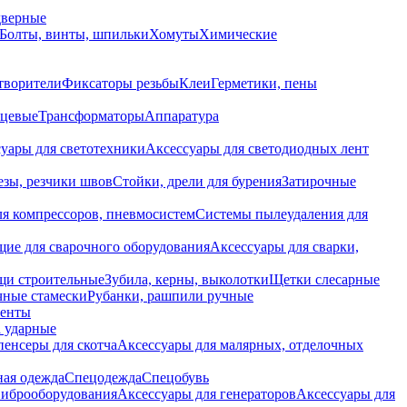
дверные
Болты, винты, шпильки
Хомуты
Химические
творители
Фиксаторы резьбы
Клеи
Герметики, пены
нцевые
Трансформаторы
Аппаратура
уары для светотехники
Аксессуары для светодиодных лент
езы, резчики швов
Стойки, дрели для бурения
Затирочные
ля компрессоров, пневмосистем
Системы пылеудаления для
ие для сварочного оборудования
Аксессуары для сварки,
щи строительные
Зубила, керны, выколотки
Щетки слесарные
чные стамески
Рубанки, рашпили ручные
енты
 ударные
енсеры для скотча
Аксессуары для малярных, отделочных
ная одежда
Спецодежда
Спецобувь
виброоборудования
Аксессуары для генераторов
Аксессуары для