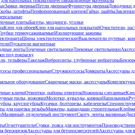
 для напольных покрытий
Реставрационные материалы
ые
Замки дверные
Петли дверные
Фурнитура дверная
Доводчики 
Скобы, штифты
Перфорированный крепеж
Гайки, шайбы
Заклепки
ерсальные
лочные плиты
Багеты, молдинги, уголки
на
Клеи для обоев
Клеи для напольных покрытий
Очистители, рас
Трубки термоусаживаемые
Изолирующие зажимы
лектрощита
Шины электротехнические
Выключатели путевые, ко
атели
Пускатели магнитные
одные ленты
Точечные светильники
Трековые светильники
Аксесс
и под покраску
ли, тельферы
Такелаж
Виброплиты, глубинные вибраторы
Бензор
сосы профессиональные
Стружкоотсосы
Домкраты
Аксессуары д
аяльное оборудование
Сварочные маски, аксессуары
Комплектующ
ечные ключи
Отвертки, наборы отверток
Ножницы слесарные
Кле
учные пилы, ножовки
Молотки, кувалды, киянки
Напильники
Ру
убцы, круглогубцы
Кусачки, болторезы, кабелерезы
Специнструм
ы для нарезки резьбы
Маркеры, карандаши строительные
Клейма
и
Малярный, отделочный инструмент
Скотч, ленты малярные
Дисп
иты
Огнетушители
Сумки, пояса для инструментов
Производствен
я бензорезов
Аксессуары для бетоносмесителей
Аксессуары для 