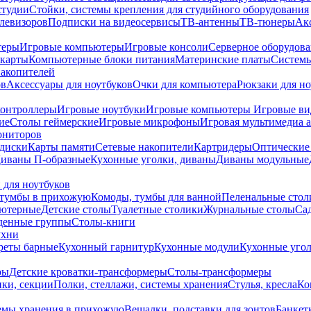
студии
Стойки, системы крепления для студийного оборудования
елевизоров
Подписки на видеосервисы
ТВ-антенны
ТВ-тюнеры
Ак
теры
Игровые компьютеры
Игровые консоли
Серверное оборудов
карты
Компьютерные блоки питания
Материнские платы
Системы
накопителей
ов
Аксессуары для ноутбуков
Очки для компьютера
Рюкзаки для но
контроллеры
Игровые ноутбуки
Игровые компьютеры
Игровые ви
ие
Столы геймерские
Игровые микрофоны
Игровая мультимедиа 
ониторов
диски
Карты памяти
Сетевые накопители
Картридеры
Оптические
иваны П-образные
Кухонные уголки, диваны
Диваны модульные
 для ноутбуков
тумбы в прихожую
Комоды, тумбы для ванной
Пеленальные стол
ьютерные
Детские столы
Туалетные столики
Журнальные столы
Са
денные группы
Столы-книги
ухни
уреты барные
Кухонный гарнитур
Кухонные модули
Кухонные угол
ры
Детские кроватки-трансформеры
Столы-трансформеры
ки, секции
Полки, стеллажи, системы хранения
Стулья, кресла
Ко
емы хранения в прихожую
Вешалки, подставки для зонтов
Банкет