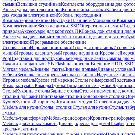
съемки
Вспышки студийные
Комплекты оборудования для фото
Аксессуары для телевизоров
Кронштейны, стойки
Кабели для т
для ухода за электроникой
Кабели, переходники
Компьютерная техника
Ноутбуки
Планшеты
Моноблоки
Компью
Комплектующие
Жесткие диски, SSD
Оперативная память
Видео
приводы
Аксессуары для корпусов ПК
Боксы, док-станции для 
Аксессуары для компьютерной техники
Подставки для ноутбук
электроникой
Программное обеспечение
Игровая зона
Игровые приставки
Игры для приставок
Игровые 
мыши
Игровые клавиатуры
Игровые наушники
Кресла геймерск
Pop
Подставки для ноутбуков
Светодиодные ленты
Лампы для м
Накопители данных
USB Flash накопители
Внешние HDD, SSD 
Мягкая мебель
Диваны, тахты
Диваны прямые
Диваны угловые
Д
мебели
Бескаркасные кресла-мешки и диваны
Надувные диваны
Игровая мебель
Кресла геймерские
Столы геймерские
Подставки
Комоды, тумбы
Комоды
Тумбы
Прикроватные тумбы
Обувницы, 
Столы
Кухонные столы
Барные столы
Столы письменные, комп
столики для бани
Приставные столики
Консольные столики
Обе
Кухня
Кухонный гарнитур
Кухонные модули
Столешницы для к
Мебель для кухни
Столы, столики
Стулья для кухни
Стулья, таб
кухни
Мебель-трансформер
Мебель-трансформер
Кровати-трансформе
Мебель для жилых комнат
Диваны, кресла для дома
Шкафы, стен
кресла-маятники
Мебель для прихожей
Секции, тумбы в прихожую
Полки и сист