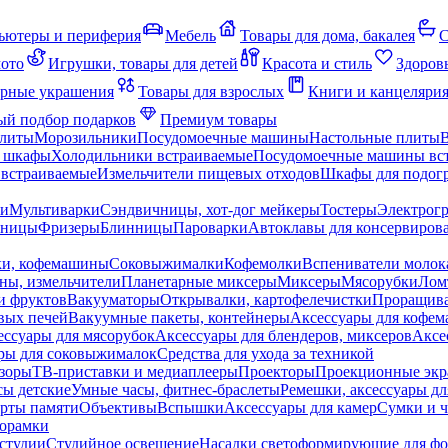
ьютеры и периферия
Мебель
Товары для дома, бакалея
С
мото
Игрушки, товары для детей
Красота и стиль
Здоров
рные украшения
Товары для взрослых
Книги и канцеляри
й подбор подарков
Премиум товары
плиты
Морозильники
Посудомоечные машины
Настольные плиты
 шкафы
Холодильники встраиваемые
Посудомоечные машины вс
встраиваемые
Измельчители пищевых отходов
Шкафы для подогр
чи
Мультиварки
Сэндвичницы, хот-дог мейкеры
Тостеры
Электрог
еницы
Фризеры
Блинницы
Пароварки
Автоклавы для консервиров
ки, кофемашины
Соковыжималки
Кофемолки
Вспениватели молок
ны, измельчители
Планетарные миксеры
Миксеры
Мясорубки
Лом
и фруктов
Вакууматоры
Открывалки, картофелечистки
Проращива
вых печей
Вакуумные пакеты, контейнеры
Аксессуары для кофе
ессуары для мясорубок
Аксессуары для блендеров, миксеров
Аксе
ры для соковыжималок
Средства для ухода за техникой
зоры
ТВ-приставки и медиаплееры
Проекторы
Проекционные эк
сы детские
Умные часы, фитнес-браслеты
Ремешки, аксессуары дл
рты памяти
Объективы
Вспышки
Аксессуары для камер
Сумки и ч
орамки
студии
Студийное освещение
Насадки светоформирующие для фо