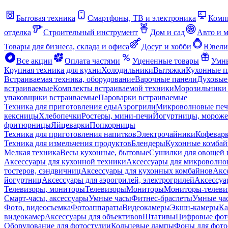
Бытовая техника
Смартфоны, ТВ и электроника
Комп
отделка
Строительный инструмент
Дом и сад
Авто и 
Товары для бизнеса, склада и офиса
Досуг и хобби
Ювели
Все акции
Оплата частями
Уцененные товары
Умны
Крупная техника для кухни
Холодильники
Вытяжки
Кухонные 
Встраиваемая техника, оборудование
Варочные панели
Духовые
встраиваемые
Комплекты встраиваемой техники
Морозильники 
упаковщики встраиваемые
Пароварки встраиваемые
Техника для приготовления еды
Аэрогрили
Микроволновые пе
кексницы
Хлебопечки
Ростеры, мини-печи
Йогуртницы, морож
фритюрницы
Яйцеварки
Попкорницы
Техника для приготовления напитков
Электрочайники
Кофевар
Техника для измельчения продуктов
Блендеры
Кухонные комбай
Мелкая техника
Весы кухонные, бытовые
Сушилки для овощей 
Аксессуары для кухонной техники
Аксессуары для микроволно
тостеров, сэндвичниц
Аксессуары для кухонных комбайнов
Акс
йогуртниц
Аксессуары для аэрогрилей, электрогрилей
Аксессуа
Телевизоры, мониторы
Телевизоры
Мониторы
Мониторы-телеви
Смарт-часы, аксессуары
Умные часы
Фитнес-браслеты
Умные ча
Фото, видеосъемка
Фотоаппараты
Видеокамеры
Экшн-камеры
Ка
видеокамер
Аксессуары для объективов
Штативы
Цифровые фот
Оборудование для фотостудии
Кольцевые лампы
Фоны для фото