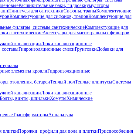
иленовые
Расширительные баки, гидроаккумуляторы
ванн
Плинтусы для сантехники
Сифоны, трапы
Комплектующие
уров
Комплектующие для сифонов, трапов
Комплектующие для
ьные фильтры, системы сантехнические
Комплектующие для
юки сантехнические
Аксессуары для магистральных фильтров,
ружной канализации
Люки канализационные
 составы
Гидроизоляционные смеси
Грунтовки
Добавки для
атериалы
рные элементы кровли
Гидроизоляционные
оры отопления, батареи
Теплый пол
Теплые плинтусы
Системы
ружной канализации
Люки канализационные
Болты, винты, шпильки
Хомуты
Химические
нцевые
Трансформаторы
Аппаратура
я плитки
Порожки, профили для пола и плитки
Приспособления