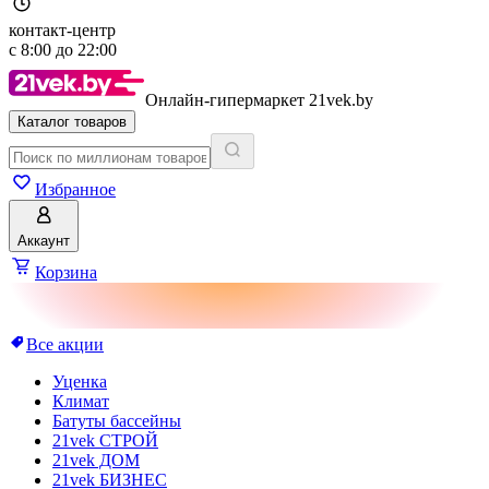
контакт-центр
с
8:00
до
22:00
Онлайн-гипермаркет 21vek.by
Каталог товаров
Избранное
Аккаунт
Корзина
Все акции
Уценка
Климат
Батуты бассейны
21vek СТРОЙ
21vek ДОМ
21vek БИЗНЕС