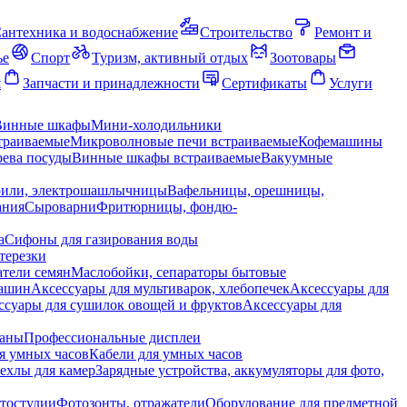
антехника и водоснабжение
Строительство
Ремонт и
ье
Спорт
Туризм, активный отдых
Зоотовары
я
Запчасти и принадлежности
Сертификаты
Услуги
Винные шкафы
Мини-холодильники
траиваемые
Микроволновые печи встраиваемые
Кофемашины
ева посуды
Винные шкафы встраиваемые
Вакуумные
рили, электрошашлычницы
Вафельницы, орешницы,
ания
Сыроварни
Фритюрницы, фондю-
а
Сифоны для газирования воды
терезки
тели семян
Маслобойки, сепараторы бытовые
машин
Аксессуары для мультиварок, хлебопечек
Аксессуары для
ссуары для сушилок овощей и фруктов
Аксессуары для
раны
Профессиональные дисплеи
я умных часов
Кабели для умных часов
ехлы для камер
Зарядные устройства, аккумуляторы для фото,
тостудии
Фотозонты, отражатели
Оборудование для предметной