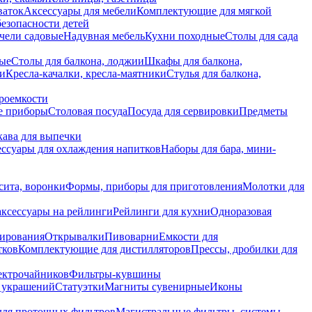
ваток
Аксессуары для мебели
Комплектующие для мягкой
безопасности детей
чели садовые
Надувная мебель
Кухни походные
Столы для сада
вые
Столы для балкона, лоджии
Шкафы для балкона,
ии
Кресла-качалки, кресла-маятники
Стулья для балкона,
роемкости
е приборы
Столовая посуда
Посуда для сервировки
Предметы
укава для выпечки
ссуары для охлаждения напитков
Наборы для бара, мини-
сита, воронки
Формы, приборы для приготовления
Молотки для
аксессуары на рейлинги
Рейлинги для кухни
Одноразовая
вирования
Открывалки
Пивоварни
Емкости для
тков
Комплектующие для дистилляторов
Прессы, дробилки для
лектрочайников
Фильтры-кувшины
я украшений
Статуэтки
Магниты сувенирные
Иконы
ля проточных фильтров
Магистральные фильтры, системы