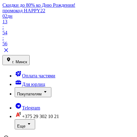
Скидки до 80% ко Дню Рождения!
промокод HAPPY22
02
дн
13
:
54
:
56
г. Минск
Оплата частями
Для юрлиц
Покупателям
Telegram
+375 29
302 10 21
Еще