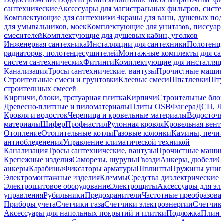
сантехнические
Аксессуары для магистральных фильтров, сист
Комплектующие для сантехники
Экраны для ванн, душевых по
для умывальников, моек
Комплектующие для унитазов, писсуар
смесителей
Комплектующие для душевых кабин, уголков
Инженерная сантехника
Инсталляции для сантехники
Полотенц
радиаторов, полотенцесушителей
Монтажные комплекты для с
систем сантехнических
Фитинги
Комплектующие для инсталля
Канализация
Тросы сантехнические, вантузы
Прочистные маши
Строительные смеси и грунтовки
Клеевые смеси
Шпатлевки
Шту
строительных смесей
Кирпичи, блоки, тротуарная плитка
Кирпичи
Строительные бло
Древесно-плитные и пиломатериалы
Плиты OSB
Фанера
ДСП, 
Кровля и водосток
Черепица и кровельные материалы
Водосточ
материалы
Шифер
Профнастил
Рулонная кровля
Кровельная вен
Отопление
Отопительные котлы
Газовые колонки
Камины, печи
антиобледенения
Управление климатической техникой
Канализация
Тросы сантехнические, вантузы
Прочистные маши
Крепежные изделия
Саморезы, шурупы
Гвозди
Анкеры, дюбели
анкеры
Карабины
Фиксаторы арматуры
Шплинты
Пружины унив
Электромонтажные изделия
Клеммы
Средства диэлектрические
Электрощитовое оборудование
Электрощиты
Аксессуары для э
управления
Рубильники
Предохранители
Частотные преобразов
Приборы учета
Счетчики газа
Счетчики электроэнергии
Счетчи
Аксессуары для напольных покрытий и плитки
Подложка
Плинт