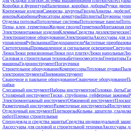
для укладки плитки
Системы выравнивания плитки
Аксессуары
Коробки и фурнитура
Наличники, коробки, доборы
Ручки дверн
Крепежные изделия
Саморезы, шурупы
Гвозди
Анкеры, дюбели
анкеры
Карабины
Фиксаторы арматуры
Шплинты
Пружины унив
Отделка потолка
Потолочные системы
Потолочные панели
Пото
Пены, клеи, герметики
Жидкие гвозди
Герметики
Монтажная пе
Электромонтажные изделия
Клеммы
Средства диэлектрические
Электрощитовое оборудование
Электрощиты
Аксессуары для э
управления
Рубильники
Предохранители
Частотные преобразов
Светотехника
Промышленное и сигнальное освещение
Светоди
Люки
Люки ревизионные
Люки под плитку
Люки напольные
Люк
Силовая и строительная техника
Бетоносмесители
Генераторы
Та
машины
Гидроинструмент
Погрузчики
Строительное оборудование
Компрессоры
Тепловые пушки
Пыле
электроинструмента
Пневмоинструмент
Сварочное и паяльное оборудование
Сварочное оборудование
П
пайки
Слесарный инструмент
Наборы инструментов
Головки, биты
Га
Столярный инструмент
Тиски, струбцины, гейферные зажимы
Р
Электромонтажный инструмент
Обжимной инструмент
Плоског
Разметочный инструмент
Разметочные инструменты
Инструмент
Отделочный инструмент
Плиткорезы
Кельмы, шпатели, гладилк
работ
Пленки строительные
Спецодежда и средства защиты
Средства индивидуальной защ
Аксессуары для силовой и строительной техники
Аксессуары дл