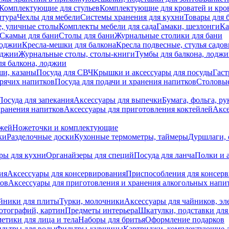
Комплектующие для стульев
Комплектующие для кроватей и кро
итура
Чехлы для мебели
Системы хранения для кухни
Товары для 
, уличные столы
Комплекты мебели для сада
Гамаки, шезлонги
Ка
Скамьи для бани
Столы для бани
Журнальные столики для бани
лоджии
Кресла-мешки для балкона
Кресла подвесные, стулья садо
оджии
Журнальные столы, столы-книги
Тумбы для балкона, лодж
я балкона, лоджии
ши, казаны
Посуда для СВЧ
Крышки и аксессуары для посуды
Гаст
орячих напитков
Посуда для подачи и хранения напитков
Столовы
Посуда для запекания
Аксессуары для выпечки
Бумага, фольга, р
хранения напитков
Аксессуары для приготовления коктейлей
Аксе
ожей
Ножеточки и комплектующие
ки
Разделочные доски
Кухонные термометры, таймеры
Дуршлаги, 
ры для кухни
Органайзеры для специй
Посуда для ланча
Полки и 
ия
Аксессуары для консервирования
Приспособления для консер
ков
Аксессуары для приготовления и хранения алкогольных напи
йники для плиты
Турки, молочники
Аксессуары для чайников, э
отографий, картин
Предметы интерьера
Шкатулки, подставки дл
етики для лица и тела
Наборы для бритья
Оформление подарков
льтры для воды
Фильтры-кувшины
Картриджи, комплектующие д