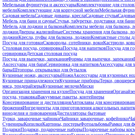
Мебельная фурнитура и аксессуары
Комплектующие для столов
мебели
Комплектующие для корпусной мебели
Мебельная фурн
Садовая мебель
Садовые диваны, кресла
Садовые стулья
Садовые
Мебель для бани и сауны
Стулья, табуретки, подставки для бани
Мебель для лоджии и балкона
Комплекты мебели для балкона, 
лоджии
Дверцы жалюзийные
Системы хранения для балкона, л
лоджии
Кресла, пуфы для балкона, лоджии
Компактные столы дл
Посуда для готовки
Сковороды, сотейники, воки
Кастрюли, ков
Столовая посуда, сервировка
Посуда для напитков
Посуда для г
сервировки
Детская столовая посуда
Посуда для выпечки, запекания
Формы для выпечки, запекания
Аксессуары для бара
Сервировка для напитков
Аксессуары для 
бары
Штопоры, открывалки для бутылок
Кухонные ножи, аксессуары
Ножи
Аксессуары для кухонных н
Кухонные принадлежности
Кухонные приборы
Терки, овощерез
мяса, тендерайзеры
Кухонные мелочи
Миски
Организация хранения на кухне
Посуда для хранения
Органайзе
посуда, упаковка
Вакуумные пакеты, контейнеры
Консервирование и дистилляция
Автоклавы для консервирован
брожения
Ингредиенты для приготовления алкогольных напит
виноделия и пивоварения
Дистилляторы бытовые
Турки, заварочные чайники
Чайники заварочные, кофейники
Ча
Сувениры
Копилки
Картины, постеры
Фотоальбомы
Рамки для ф
Подарки
Подарки, подарочные наборы
Подарочные наборы косм
Водоснабжение
Водонагреватели
Бытовые насосы
Проточные фи