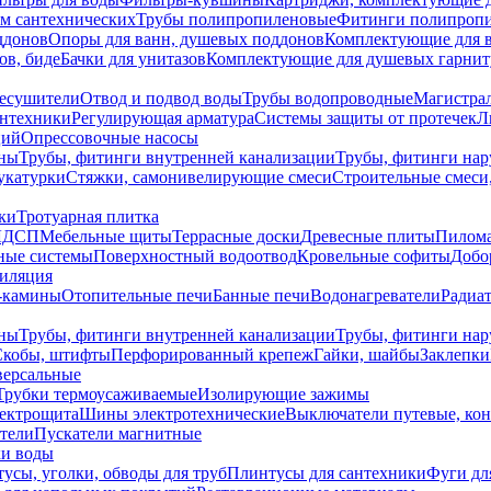
ем сантехнических
Трубы полипропиленовые
Фитинги полипроп
ддонов
Опоры для ванн, душевых поддонов
Комплектующие для 
ов, биде
Бачки для унитазов
Комплектующие для душевых гарнит
есушители
Отвод и подвод воды
Трубы водопроводные
Магистрал
антехники
Регулирующая арматура
Системы защиты от протечек
Л
ций
Опрессовочные насосы
ны
Трубы, фитинги внутренней канализации
Трубы, фитинги на
катурки
Стяжки, самонивелирующие смеси
Строительные смеси,
ки
Тротуарная плитка
ЛДСП
Мебельные щиты
Террасные доски
Древесные плиты
Пилом
ные системы
Поверхностный водоотвод
Кровельные софиты
Добо
тиляция
-камины
Отопительные печи
Банные печи
Водонагреватели
Радиат
ны
Трубы, фитинги внутренней канализации
Трубы, фитинги на
Скобы, штифты
Перфорированный крепеж
Гайки, шайбы
Заклепки
ерсальные
Трубки термоусаживаемые
Изолирующие зажимы
лектрощита
Шины электротехнические
Выключатели путевые, ко
атели
Пускатели магнитные
ки воды
усы, уголки, обводы для труб
Плинтусы для сантехники
Фуги дл