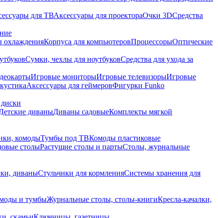
сессуары для ТВ
Аксессуары для проектора
Очки 3D
Средства
ание
 охлаждения
Корпуса для компьютеров
Процессоры
Оптические
утбуков
Сумки, чехлы для ноутбуков
Средства для ухода за
деокарты
Игровые мониторы
Игровые телевизоры
Игровые
акустика
Аксессуары для геймеров
Фигурки Funko
 диски
Детские диваны
Диваны садовые
Комплекты мягкой
ики, комоды
Тумбы под ТВ
Комоды пластиковые
довые столы
Растущие столы и парты
Столы, журнальные
ки, диваны
Стульчики для кормления
Системы хранения для
моды и тумбы
Журнальные столы, столы-книги
Кресла-качалки,
ки, скамьи
Ключницы, газетницы