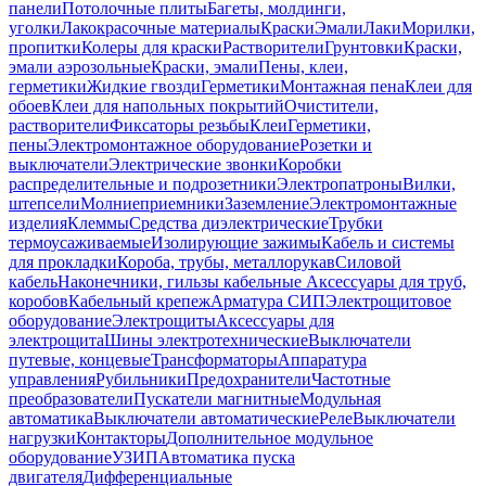
панели
Потолочные плиты
Багеты, молдинги,
уголки
Лакокрасочные материалы
Краски
Эмали
Лаки
Морилки,
пропитки
Колеры для краски
Растворители
Грунтовки
Краски,
эмали аэрозольные
Краски, эмали
Пены, клеи,
герметики
Жидкие гвозди
Герметики
Монтажная пена
Клеи для
обоев
Клеи для напольных покрытий
Очистители,
растворители
Фиксаторы резьбы
Клеи
Герметики,
пены
Электромонтажное оборудование
Розетки и
выключатели
Электрические звонки
Коробки
распределительные и подрозетники
Электропатроны
Вилки,
штепсели
Молниеприемники
Заземление
Электромонтажные
изделия
Клеммы
Средства диэлектрические
Трубки
термоусаживаемые
Изолирующие зажимы
Кабель и системы
для прокладки
Короба, трубы, металлорукав
Силовой
кабель
Наконечники, гильзы кабельные
Аксессуары для труб,
коробов
Кабельный крепеж
Арматура СИП
Электрощитовое
оборудование
Электрощиты
Аксессуары для
электрощита
Шины электротехнические
Выключатели
путевые, концевые
Трансформаторы
Аппаратура
управления
Рубильники
Предохранители
Частотные
преобразователи
Пускатели магнитные
Модульная
автоматика
Выключатели автоматические
Реле
Выключатели
нагрузки
Контакторы
Дополнительное модульное
оборудование
УЗИП
Автоматика пуска
двигателя
Дифференциальные