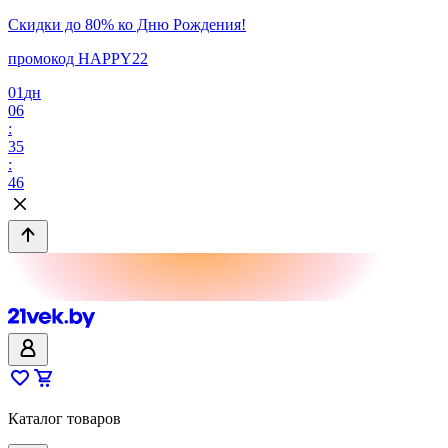
Скидки до 80% ко Дню Рождения!
промокод HAPPY22
01
дн
06
:
35
:
46
Каталог товаров