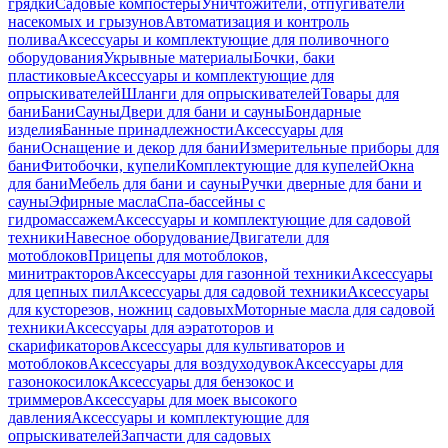
грядки
Садовые компостеры
Уничтожители, отпугиватели
насекомых и грызунов
Автоматизация и контроль
полива
Аксессуары и комплектующие для поливочного
оборудования
Укрывные материалы
Бочки, баки
пластиковые
Аксессуары и комплектующие для
опрыскивателей
Шланги для опрыскивателей
Товары для
бани
Бани
Сауны
Двери для бани и сауны
Бондарные
изделия
Банные принадлежности
Аксессуары для
бани
Оснащение и декор для бани
Измерительные приборы для
бани
Фитобочки, купели
Комплектующие для купелей
Окна
для бани
Мебель для бани и сауны
Ручки дверные для бани и
сауны
Эфирные масла
Спа-бассейны с
гидромассажем
Аксессуары и комплектующие для садовой
техники
Навесное оборудование
Двигатели для
мотоблоков
Прицепы для мотоблоков,
минитракторов
Аксессуары для газонной техники
Аксессуары
для цепных пил
Аксессуары для садовой техники
Аксессуары
для кусторезов, ножниц садовых
Моторные масла для садовой
техники
Аксессуары для аэратоторов и
скарификаторов
Аксессуары для культиваторов и
мотоблоков
Аксессуары для воздуходувок
Аксессуары для
газонокосилок
Аксессуары для бензокос и
триммеров
Аксессуары для моек высокого
давления
Аксессуары и комплектующие для
опрыскивателей
Запчасти для садовых