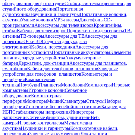
оборудования для фотостудии
Стойки, системы крепления для
студийного оборудования
Портативная
аудиотехника
Наушники и гарнитуры
Портативные колонки,
акустика
Умные колонки
MP3-плееры
Диктофоны
CD-
проигрыватели
Аксессуары для телевизоров
Кронштейны,
стойки
Кабели для телевизоров
Подписки на видеосервисы
ТВ-
антенны
ТВ-тюнеры
Аксессуары для ТВ
Аксессуары для
проектора
Очки 3D
Средства для ухода за
электроникой
Кабели, переходники
Аксессуары для
портативных устройств
Портативные аккумуляторы
Элементы
питания, зарядные устройства
Аккумуляторные
батареи
Держатели, док-станции
Аксессуары для планшетов,
смартфонов
Кабели для телефонов, планшетов
Зарядные
устройства для телефонов, планшетов
Компьютеры и
периферия
Компьютерная
техника
Ноутбуки
Планшеты
Моноблоки
Компьютеры
Игровые
компьютеры
Игровые консоли
Серверное
оборудование
Компьютерная
периферия
Мониторы
Мыши
Клавиатуры
Стилусы
Наборы
периферии
Источники бесперебойного питания
Батареи для
ИБП
Стабилизаторы напряжения
Инверторы
напряжения
Сетевые фильтры, удлинители
Веб-
камеры
Игровые контроллеры
Мультимедиа
акустика
Наушники и гарнитуры
Компьютерные кабели,
переходники
Зарядные, аккумуляторы
Док-станции,