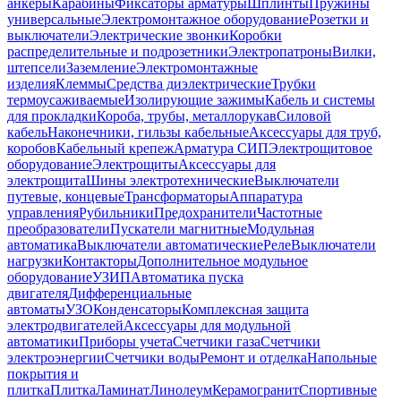
анкеры
Карабины
Фиксаторы арматуры
Шплинты
Пружины
универсальные
Электромонтажное оборудование
Розетки и
выключатели
Электрические звонки
Коробки
распределительные и подрозетники
Электропатроны
Вилки,
штепсели
Заземление
Электромонтажные
изделия
Клеммы
Средства диэлектрические
Трубки
термоусаживаемые
Изолирующие зажимы
Кабель и системы
для прокладки
Короба, трубы, металлорукав
Силовой
кабель
Наконечники, гильзы кабельные
Аксессуары для труб,
коробов
Кабельный крепеж
Арматура СИП
Электрощитовое
оборудование
Электрощиты
Аксессуары для
электрощита
Шины электротехнические
Выключатели
путевые, концевые
Трансформаторы
Аппаратура
управления
Рубильники
Предохранители
Частотные
преобразователи
Пускатели магнитные
Модульная
автоматика
Выключатели автоматические
Реле
Выключатели
нагрузки
Контакторы
Дополнительное модульное
оборудование
УЗИП
Автоматика пуска
двигателя
Дифференциальные
автоматы
УЗО
Конденсаторы
Комплексная защита
электродвигателей
Аксессуары для модульной
автоматики
Приборы учета
Счетчики газа
Счетчики
электроэнергии
Счетчики воды
Ремонт и отделка
Напольные
покрытия и
плитка
Плитка
Ламинат
Линолеум
Керамогранит
Спортивные