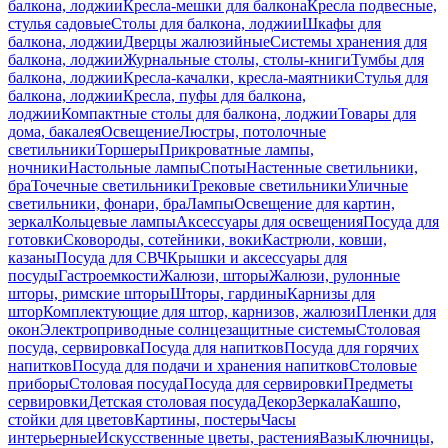
балкона, лоджии
Кресла-мешки для балкона
Кресла подвесные,
стулья садовые
Столы для балкона, лоджии
Шкафы для
балкона, лоджии
Дверцы жалюзийные
Системы хранения для
балкона, лоджии
Журнальные столы, столы-книги
Тумбы для
балкона, лоджии
Кресла-качалки, кресла-маятники
Стулья для
балкона, лоджии
Кресла, пуфы для балкона,
лоджии
Компактные столы для балкона, лоджии
Товары для
дома, бакалея
Освещение
Люстры, потолочные
светильники
Торшеры
Прикроватные лампы,
ночники
Настольные лампы
Споты
Настенные светильники,
бра
Точечные светильники
Трековые светильники
Уличные
светильники, фонари, бра
Лампы
Освещение для картин,
зеркал
Кольцевые лампы
Аксессуары для освещения
Посуда для
готовки
Сковороды, сотейники, воки
Кастрюли, ковши,
казаны
Посуда для СВЧ
Крышки и аксессуары для
посуды
Гастроемкости
Жалюзи, шторы
Жалюзи, рулонные
шторы, римские шторы
Шторы, гардины
Карнизы для
штор
Комплектующие для штор, карнизов, жалюзи
Пленки для
окон
Электроприводные солнцезащитные системы
Столовая
посуда, сервировка
Посуда для напитков
Посуда для горячих
напитков
Посуда для подачи и хранения напитков
Столовые
приборы
Столовая посуда
Посуда для сервировки
Предметы
сервировки
Детская столовая посуда
Декор
Зеркала
Кашпо,
стойки для цветов
Картины, постеры
Часы
интерьерные
Искусственные цветы, растения
Вазы
Ключницы,