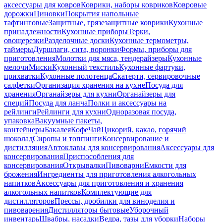
аксессуары для ковров
Коврики, наборы ковриков
Ковровые
дорожки
Циновки
Покрытия напольные
тафтинговые
Защитные, грязезащитные коврики
Кухонные
принадлежности
Кухонные приборы
Терки,
овощерезки
Разделочные доски
Кухонные термометры,
таймеры
Дуршлаги, сита, воронки
Формы, приборы для
приготовления
Молотки для мяса, тендерайзеры
Кухонные
мелочи
Миски
Кухонный текстиль
Кухонные фартуки,
прихватки
Кухонные полотенца
Скатерти, сервировочные
салфетки
Организация хранения на кухне
Посуда для
хранения
Органайзеры для кухни
Органайзеры для
специй
Посуда для ланча
Полки и аксессуары на
рейлинги
Рейлинги для кухни
Одноразовая посуда,
упаковка
Вакуумные пакеты,
контейнеры
Бакалея
Кофе
Чай
Цикорий, какао, горячий
шоколад
Сиропы и топпинги
Консервирование и
дистилляция
Автоклавы для консервирования
Аксессуары для
консервирования
Приспособления для
консервирования
Открывалки
Пивоварни
Емкости для
брожения
Ингредиенты для приготовления алкогольных
напитков
Аксессуары для приготовления и хранения
алкогольных напитков
Комплектующие для
дистилляторов
Прессы, дробилки для виноделия и
пивоварения
Дистилляторы бытовые
Уборочный
инвентарь
Швабры, насадки
Ведра, тазы для уборки
Наборы