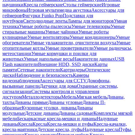
наушники
Кресла геймерские
Столы геймерские
Игровые
микрофоны
Игровая мультимедиа акустика
Аксессуары для
геймеров
Фигурки Funko Pop
Подставки для
ноутбуков
Светодиодные ленты
Лампы для мониторов
Умная
техника
Умные роботы-пылесосы
Умные телевизоры
Умные
стиральные машины
Умные чайники
Умные роботы
кулинарные
Умные вентиляторы
Умные кондиционеры
Умные
обогреватели
Умные увлажнители, очистители воздуха
Умные
отопительные котлы
Умные проветриватели
Умные радиочасы,
метеостанции
Умные кормушки и поилки для
животных
Умные напольные весы
Накопители данных
USB
Flash накопители
Внешние HDD, SSD диски
Карты
памяти
Сетевые накопители
Картридеры
Оптические
диски
Наблюдение и безопасность
Камеры
видеонаблюдения
Аксессуары для CCTV
Домофоны,
вызывные панели
Датчики для дома
Охранные системы,
сигнализации
Системы контроля и управления
доступом
Металлодетекторы
Мебель
Мягкая мебель
Диваны,
тахты
Диваны прямые
Диваны угловые
Диваны П-
образные
Кухонные уголки, диваны
Диваны
модульные
Детские диваны
Диваны садовые
Комплекты мягкой
мебели
Бескаркасные кресла-мешки и диваны
Надувные
диваны
Кресла
Кресла
Кресла-мешки и пуфы
Кресла-качалки,
кресла-маятники
Детские кресла, пуфы
Надувные кресла
Пуфы,
оттоманки
Кресла-кровати
Игровая мебель
Кресла