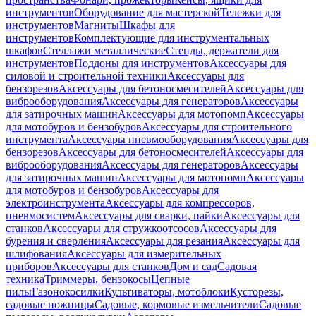
инструментов
Оборудование для мастерской
Тележки для
инструментов
Магниты
Шкафы для
инструментов
Комплектующие для инструментальных
шкафов
Стеллажи металлические
Стенды, держатели для
инструментов
Поддоны для инструментов
Аксессуары для
силовой и строительной техники
Аксессуары для
бензорезов
Аксессуары для бетоносмесителей
Аксессуары для
виброоборудования
Аксессуары для генераторов
Аксессуары
для затирочных машин
Аксессуары для мотопомп
Аксессуары
для мотобуров и бензобуров
Аксессуары для строительного
инструмента
Аксессуары пневмооборудования
Аксессуары для
бензорезов
Аксессуары для бетоносмесителей
Аксессуары для
виброоборудования
Аксессуары для генераторов
Аксессуары
для затирочных машин
Аксессуары для мотопомп
Аксессуары
для мотобуров и бензобуров
Аксессуары для
электроинструмента
Аксессуары для компрессоров,
пневмосистем
Аксессуары для сварки, пайки
Аксессуары для
станков
Аксессуары для стружкоотсосов
Аксессуары для
бурения и сверления
Аксессуары для резания
Аксессуары для
шлифования
Аксессуары для измерительных
приборов
Аксессуары для станков
Дом и сад
Садовая
техника
Триммеры, бензокосы
Цепные
пилы
Газонокосилки
Культиваторы, мотоблоки
Кусторезы,
садовые ножницы
Садовые, кормовые измельчители
Садовые