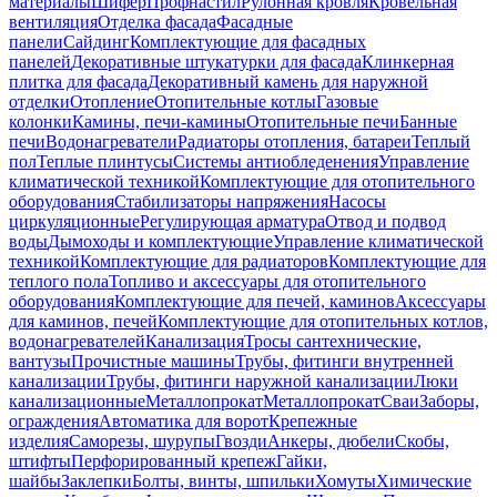
материалы
Шифер
Профнастил
Рулонная кровля
Кровельная
вентиляция
Отделка фасада
Фасадные
панели
Сайдинг
Комплектующие для фасадных
панелей
Декоративные штукатурки для фасада
Клинкерная
плитка для фасада
Декоративный камень для наружной
отделки
Отопление
Отопительные котлы
Газовые
колонки
Камины, печи-камины
Отопительные печи
Банные
печи
Водонагреватели
Радиаторы отопления, батареи
Теплый
пол
Теплые плинтусы
Системы антиобледенения
Управление
климатической техникой
Комплектующие для отопительного
оборудования
Стабилизаторы напряжения
Насосы
циркуляционные
Регулирующая арматура
Отвод и подвод
воды
Дымоходы и комплектующие
Управление климатической
техникой
Комплектующие для радиаторов
Комплектующие для
теплого пола
Топливо и аксессуары для отопительного
оборудования
Комплектующие для печей, каминов
Аксессуары
для каминов, печей
Комплектующие для отопительных котлов,
водонагревателей
Канализация
Тросы сантехнические,
вантузы
Прочистные машины
Трубы, фитинги внутренней
канализации
Трубы, фитинги наружной канализации
Люки
канализационные
Металлопрокат
Металлопрокат
Сваи
Заборы,
ограждения
Автоматика для ворот
Крепежные
изделия
Саморезы, шурупы
Гвозди
Анкеры, дюбели
Скобы,
штифты
Перфорированный крепеж
Гайки,
шайбы
Заклепки
Болты, винты, шпильки
Хомуты
Химические