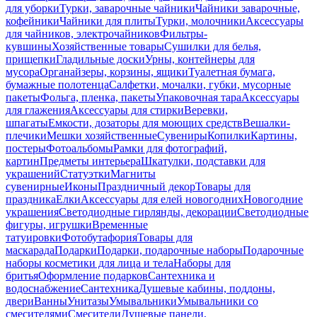
для уборки
Турки, заварочные чайники
Чайники заварочные,
кофейники
Чайники для плиты
Турки, молочники
Аксессуары
для чайников, электрочайников
Фильтры-
кувшины
Хозяйственные товары
Сушилки для белья,
прищепки
Гладильные доски
Урны, контейнеры для
мусора
Органайзеры, корзины, ящики
Туалетная бумага,
бумажные полотенца
Салфетки, мочалки, губки, мусорные
пакеты
Фольга, пленка, пакеты
Упаковочная тара
Аксессуары
для глажения
Аксессуары для стирки
Веревки,
шпагаты
Емкости, дозаторы для моющих средств
Вешалки-
плечики
Мешки хозяйственные
Сувениры
Копилки
Картины,
постеры
Фотоальбомы
Рамки для фотографий,
картин
Предметы интерьера
Шкатулки, подставки для
украшений
Статуэтки
Магниты
сувенирные
Иконы
Праздничный декор
Товары для
праздника
Елки
Аксессуары для елей новогодних
Новогодние
украшения
Светодиодные гирлянды, декорации
Светодиодные
фигуры, игрушки
Временные
татуировки
Фотобутафория
Товары для
маскарада
Подарки
Подарки, подарочные наборы
Подарочные
наборы косметики для лица и тела
Наборы для
бритья
Оформление подарков
Сантехника и
водоснабжение
Сантехника
Душевые кабины, поддоны,
двери
Ванны
Унитазы
Умывальники
Умывальники со
смесителями
Смесители
Душевые панели,