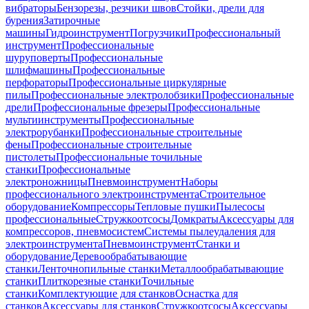
вибраторы
Бензорезы, резчики швов
Стойки, дрели для
бурения
Затирочные
машины
Гидроинструмент
Погрузчики
Профессиональный
инструмент
Профессиональные
шуруповерты
Профессиональные
шлифмашины
Профессиональные
перфораторы
Профессиональные циркулярные
пилы
Профессиональные электролобзики
Профессиональные
дрели
Профессиональные фрезеры
Профессиональные
мультиинструменты
Профессиональные
электрорубанки
Профессиональные строительные
фены
Профессиональные строительные
пистолеты
Профессиональные точильные
станки
Профессиональные
электроножницы
Пневмоинструмент
Наборы
профессионального электроинструмента
Строительное
оборудование
Компрессоры
Тепловые пушки
Пылесосы
профессиональные
Стружкоотсосы
Домкраты
Аксессуары для
компрессоров, пневмосистем
Системы пылеудаления для
электроинструмента
Пневмоинструмент
Станки и
оборудование
Деревообрабатывающие
станки
Ленточнопильные станки
Металлообрабатывающие
станки
Плиткорезные станки
Точильные
станки
Комплектующие для станков
Оснастка для
станков
Аксессуары для станков
Стружкоотсосы
Аксессуары