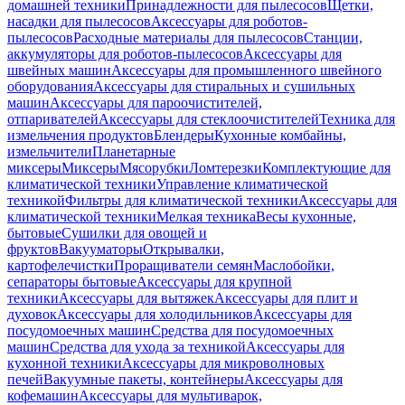
домашней техники
Принадлежности для пылесосов
Щетки,
насадки для пылесосов
Аксессуары для роботов-
пылесосов
Расходные материалы для пылесосов
Станции,
аккумуляторы для роботов-пылесосов
Аксессуары для
швейных машин
Аксессуары для промышленного швейного
оборудования
Аксессуары для стиральных и сушильных
машин
Аксессуары для пароочистителей,
отпаривателей
Аксессуары для стеклоочистителей
Техника для
измельчения продуктов
Блендеры
Кухонные комбайны,
измельчители
Планетарные
миксеры
Миксеры
Мясорубки
Ломтерезки
Комплектующие для
климатической техники
Управление климатической
техникой
Фильтры для климатической техники
Аксессуары для
климатической техники
Мелкая техника
Весы кухонные,
бытовые
Сушилки для овощей и
фруктов
Вакууматоры
Открывалки,
картофелечистки
Проращиватели семян
Маслобойки,
сепараторы бытовые
Аксессуары для крупной
техники
Аксессуары для вытяжек
Аксессуары для плит и
духовок
Аксессуары для холодильников
Аксессуары для
посудомоечных машин
Средства для посудомоечных
машин
Средства для ухода за техникой
Аксессуары для
кухонной техники
Аксессуары для микроволновых
печей
Вакуумные пакеты, контейнеры
Аксессуары для
кофемашин
Аксессуары для мультиварок,