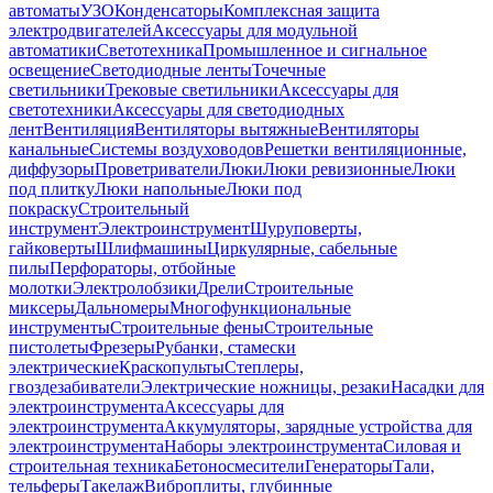
автоматы
УЗО
Конденсаторы
Комплексная защита
электродвигателей
Аксессуары для модульной
автоматики
Светотехника
Промышленное и сигнальное
освещение
Светодиодные ленты
Точечные
светильники
Трековые светильники
Аксессуары для
светотехники
Аксессуары для светодиодных
лент
Вентиляция
Вентиляторы вытяжные
Вентиляторы
канальные
Системы воздуховодов
Решетки вентиляционные,
диффузоры
Проветриватели
Люки
Люки ревизионные
Люки
под плитку
Люки напольные
Люки под
покраску
Строительный
инструмент
Электроинструмент
Шуруповерты,
гайковерты
Шлифмашины
Циркулярные, сабельные
пилы
Перфораторы, отбойные
молотки
Электролобзики
Дрели
Строительные
миксеры
Дальномеры
Многофункциональные
инструменты
Строительные фены
Строительные
пистолеты
Фрезеры
Рубанки, стамески
электрические
Краскопульты
Степлеры,
гвоздезабиватели
Электрические ножницы, резаки
Насадки для
электроинструмента
Аксессуары для
электроинструмента
Аккумуляторы, зарядные устройства для
электроинструмента
Наборы электроинструмента
Силовая и
строительная техника
Бетоносмесители
Генераторы
Тали,
тельферы
Такелаж
Виброплиты, глубинные