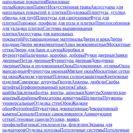
напольные покрытия
Виниловые
полы
Ковролин
Паркет
Искусственная трава
Аксессуары для
напольных покрытий и плитки
Подложка
Плинтусы, уголки,
обводы для труб
Плинтусы для сантехники
Фуги для
плитки
Порожки, профили для пола и плитки
Приспособления
для укладки плитки
Системы выравнивания
плитки
Аксессуары для напольных
покрытий
Реставрационные материалы
Двери и арки
Двери
входные
Двери межкомнатные
Арки межкомнатные
Москитные
сетки
Двери для бани и сауны
Коробки и
фурнитура
Наличники, коробки, доборы
Ручки дверные
Замки
дверные
Петли дверные
Фурнитура дверная
Доводчики
дверные
Окна и подоконники
Окна
Подоконники, отливы
Окна
мансардные
Фурнитура оконная
Мягкие окна
Москитные сетки
на окна
Жалюзи уличные
Пленки солнцезащитные
Крепежные
изделия
Саморезы, шурупы
Гвозди
Анкеры, дюбели
Скобы,
штифты
Перфорированный крепеж
Гайки,
шайбы
Заклепки
Болты, винты, шпильки
Хомуты
Химические
анкеры
Карабины
Фиксаторы арматуры
Шплинты
Пружины
универсальные
Отделка стен
Обои
Жидкие
обои
Фотообои
Штукатурки декоративные
Декоративный
камень
Скинали
Пленки самоклеящиеся
Армирующие
сетки
Стеновые панели
Уголки, маяки,
профили
Вагонка
Стеклохолсты, флизелин
Экраны для
радиаторов
Отделка потолка
Потолочные системы
Потолочные