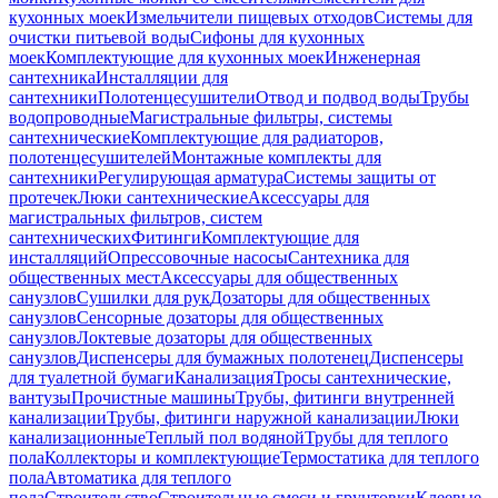
кухонных моек
Измельчители пищевых отходов
Системы для
очистки питьевой воды
Сифоны для кухонных
моек
Комплектующие для кухонных моек
Инженерная
сантехника
Инсталляции для
сантехники
Полотенцесушители
Отвод и подвод воды
Трубы
водопроводные
Магистральные фильтры, системы
сантехнические
Комплектующие для радиаторов,
полотенцесушителей
Монтажные комплекты для
сантехники
Регулирующая арматура
Системы защиты от
протечек
Люки сантехнические
Аксессуары для
магистральных фильтров, систем
сантехнических
Фитинги
Комплектующие для
инсталляций
Опрессовочные насосы
Сантехника для
общественных мест
Аксессуары для общественных
санузлов
Сушилки для рук
Дозаторы для общественных
санузлов
Сенсорные дозаторы для общественных
санузлов
Локтевые дозаторы для общественных
санузлов
Диспенсеры для бумажных полотенец
Диспенсеры
для туалетной бумаги
Канализация
Тросы сантехнические,
вантузы
Прочистные машины
Трубы, фитинги внутренней
канализации
Трубы, фитинги наружной канализации
Люки
канализационные
Теплый пол водяной
Трубы для теплого
пола
Коллекторы и комплектующие
Термостатика для теплого
пола
Автоматика для теплого
пола
Строительство
Строительные смеси и грунтовки
Клеевые