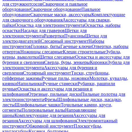
для стружкоотсосов
Сварочное и паяльное
оборудование
Сварочное оборудование
Паяльное
оборудование
Сварочные маски, аксессуары
Комплектующие
для сварочного оборудования
Аксессуары для сварки,
пайки
Оснастка для электроинструмента
Оснастка, наборы
оснастки
Насадки для граверов
Щетки для
электроинструмента
Развертки
Пуансоны
Щетки для
электродвигателей
Слесарный инструмент
Наборы
инструментов
Головки, биты
Гаечные ключи
Отвертки, наборы
отверток
Ножницы слесарные
Клещи строительные
Зубила,
керны, выколотки
Щетки слесарные
Оснастка и аксессуары для
бурения и сверления
Сверла, буры, зенкеры
Коронки
Зубила для
электроинструмента
Аксессуары для бурения и
сверления
Столярный инструмент
Тиски, струбцины,
гейферные зажимы
Ручные пилы, ножовки
Молотки, кувалды,
киянки
Напильники
Ручные стамески
Рубанки, рашпили
ручные
Оснастка и аксессуары для резания и
шлифования
Отрезные, пильные диски
Пильные полотна для
электроинструмента
Фрезы
Шлифовальные диски, насадки,
листы
Шлифовальные чашки
Точильные камни, круги,
сегменты
Полировальные валы
Направляющие
шины
Комплектующие для резания
Аксессуары для
резания
Аксессуары для шлифования
Электромонтажный
инструмент
Обжимной инструмент
Плоскогубцы,
круглогубцы
Кусачки, болторезы,