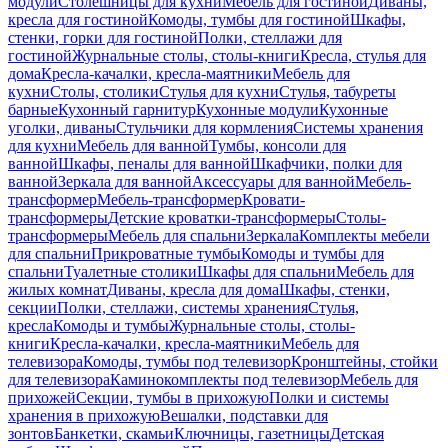
модули
Столешницы для кухни
Мебель для гостиной
Диваны,
кресла для гостиной
Комоды, тумбы для гостиной
Шкафы,
стенки, горки для гостиной
Полки, стеллажи для
гостиной
Журнальные столы, столы-книги
Кресла, стулья для
дома
Кресла-качалки, кресла-маятники
Мебель для
кухни
Столы, столики
Стулья для кухни
Стулья, табуреты
барные
Кухонный гарнитур
Кухонные модули
Кухонные
уголки, диваны
Стульчики для кормления
Системы хранения
для кухни
Мебель для ванной
Тумбы, консоли для
ванной
Шкафы, пеналы для ванной
Шкафчики, полки для
ванной
Зеркала для ванной
Аксессуары для ванной
Мебель-
трансформер
Мебель-трансформер
Кровати-
трансформеры
Детские кроватки-трансформеры
Столы-
трансформеры
Мебель для спальни
Зеркала
Комплекты мебели
для спальни
Прикроватные тумбы
Комоды и тумбы для
спальни
Туалетные столики
Шкафы для спальни
Мебель для
жилых комнат
Диваны, кресла для дома
Шкафы, стенки,
секции
Полки, стеллажи, системы хранения
Стулья,
кресла
Комоды и тумбы
Журнальные столы, столы-
книги
Кресла-качалки, кресла-маятники
Мебель для
телевизора
Комоды, тумбы под телевизор
Кронштейны, стойки
для телевизора
Каминокомплекты под телевизор
Мебель для
прихожей
Секции, тумбы в прихожую
Полки и системы
хранения в прихожую
Вешалки, подставки для
зонтов
Банкетки, скамьи
Ключницы, газетницы
Детская