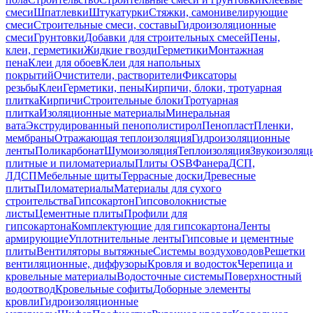
смеси
Шпатлевки
Штукатурки
Стяжки, самонивелирующие
смеси
Строительные смеси, составы
Гидроизоляционные
смеси
Грунтовки
Добавки для строительных смесей
Пены,
клеи, герметики
Жидкие гвозди
Герметики
Монтажная
пена
Клеи для обоев
Клеи для напольных
покрытий
Очистители, растворители
Фиксаторы
резьбы
Клеи
Герметики, пены
Кирпичи, блоки, тротуарная
плитка
Кирпичи
Строительные блоки
Тротуарная
плитка
Изоляционные материалы
Минеральная
вата
Экструдированный пенополистирол
Пенопласт
Пленки,
мембраны
Отражающая теплоизоляция
Гидроизоляционные
ленты
Поликарбонат
Шумоизоляция
Теплоизоляция
Звукоизоляц
плитные и пиломатериалы
Плиты OSB
Фанера
ДСП,
ЛДСП
Мебельные щиты
Террасные доски
Древесные
плиты
Пиломатериалы
Материалы для сухого
строительства
Гипсокартон
Гипсоволокнистые
листы
Цементные плиты
Профили для
гипсокартона
Комплектующие для гипсокартона
Ленты
армирующие
Уплотнительные ленты
Гипсовые и цементные
плиты
Вентиляторы вытяжные
Системы воздуховодов
Решетки
вентиляционные, диффузоры
Кровля и водосток
Черепица и
кровельные материалы
Водосточные системы
Поверхностный
водоотвод
Кровельные софиты
Доборные элементы
кровли
Гидроизоляционные