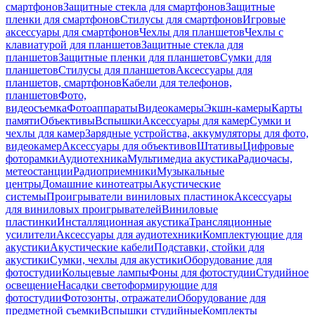
смартфонов
Защитные стекла для смартфонов
Защитные
пленки для смартфонов
Стилусы для смартфонов
Игровые
аксессуары для смартфонов
Чехлы для планшетов
Чехлы с
клавиатурой для планшетов
Защитные стекла для
планшетов
Защитные пленки для планшетов
Сумки для
планшетов
Стилусы для планшетов
Аксессуары для
планшетов, смартфонов
Кабели для телефонов,
планшетов
Фото,
видеосъемка
Фотоаппараты
Видеокамеры
Экшн-камеры
Карты
памяти
Объективы
Вспышки
Аксессуары для камер
Сумки и
чехлы для камер
Зарядные устройства, аккумуляторы для фото,
видеокамер
Аксессуары для объективов
Штативы
Цифровые
фоторамки
Аудиотехника
Мультимедиа акустика
Радиочасы,
метеостанции
Радиоприемники
Музыкальные
центры
Домашние кинотеатры
Акустические
системы
Проигрыватели виниловых пластинок
Аксессуары
для виниловых проигрывателей
Виниловые
пластинки
Инсталляционная акустика
Трансляционные
усилители
Аксессуары для аудиотехники
Комплектующие для
акустики
Акустические кабели
Подставки, стойки для
акустики
Сумки, чехлы для акустики
Оборудование для
фотостудии
Кольцевые лампы
Фоны для фотостудии
Студийное
освещение
Насадки светоформирующие для
фотостудии
Фотозонты, отражатели
Оборудование для
предметной съемки
Вспышки студийные
Комплекты