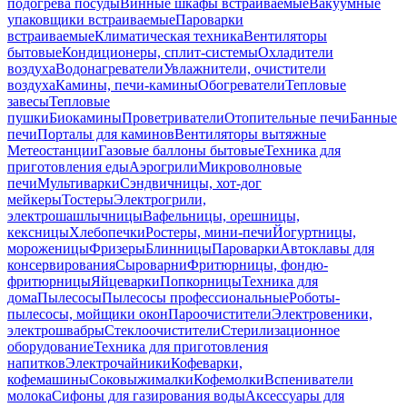
подогрева посуды
Винные шкафы встраиваемые
Вакуумные
упаковщики встраиваемые
Пароварки
встраиваемые
Климатическая техника
Вентиляторы
бытовые
Кондиционеры, сплит-системы
Охладители
воздуха
Водонагреватели
Увлажнители, очистители
воздуха
Камины, печи-камины
Обогреватели
Тепловые
завесы
Тепловые
пушки
Биокамины
Проветриватели
Отопительные печи
Банные
печи
Порталы для каминов
Вентиляторы вытяжные
Метеостанции
Газовые баллоны бытовые
Техника для
приготовления еды
Аэрогрили
Микроволновые
печи
Мультиварки
Сэндвичницы, хот-дог
мейкеры
Тостеры
Электрогрили,
электрошашлычницы
Вафельницы, орешницы,
кексницы
Хлебопечки
Ростеры, мини-печи
Йогуртницы,
мороженицы
Фризеры
Блинницы
Пароварки
Автоклавы для
консервирования
Сыроварни
Фритюрницы, фондю-
фритюрницы
Яйцеварки
Попкорницы
Техника для
дома
Пылесосы
Пылесосы профессиональные
Роботы-
пылесосы, мойщики окон
Пароочистители
Электровеники,
электрошвабры
Стеклоочистители
Стерилизационное
оборудование
Техника для приготовления
напитков
Электрочайники
Кофеварки,
кофемашины
Соковыжималки
Кофемолки
Вспениватели
молока
Сифоны для газирования воды
Аксессуары для