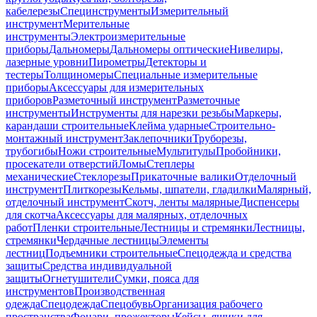
кабелерезы
Специнструменты
Измерительный
инструмент
Мерительные
инструменты
Электроизмерительные
приборы
Дальномеры
Дальномеры оптические
Нивелиры,
лазерные уровни
Пирометры
Детекторы и
тестеры
Толщиномеры
Специальные измерительные
приборы
Аксессуары для измерительных
приборов
Разметочный инструмент
Разметочные
инструменты
Инструменты для нарезки резьбы
Маркеры,
карандаши строительные
Клейма ударные
Строительно-
монтажный инструмент
Заклепочники
Труборезы,
трубогибы
Ножи строительные
Мультитулы
Пробойники,
просекатели отверстий
Ломы
Степлеры
механические
Стеклорезы
Прикаточные валики
Отделочный
инструмент
Плиткорезы
Кельмы, шпатели, гладилки
Малярный,
отделочный инструмент
Скотч, ленты малярные
Диспенсеры
для скотча
Аксессуары для малярных, отделочных
работ
Пленки строительные
Лестницы и стремянки
Лестницы,
стремянки
Чердачные лестницы
Элементы
лестниц
Подъемники строительные
Спецодежда и средства
защиты
Средства индивидуальной
защиты
Огнетушители
Сумки, пояса для
инструментов
Производственная
одежда
Спецодежда
Спецобувь
Организация рабочего
пространства
Фонари, прожекторы
Кейсы, ящики для