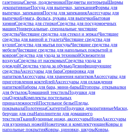
газетницы
Свечи, подсвечники
Предметы интерьера
Ширмы
декоративные
Посуда для выпечки, запекания
Формы для
выпечки, запекания
Посуда для запекания
Аксессуары для
выпечки
Бумага, фольга, рукава для выпечки
Бытовая
химия
Средства для стирки
Средства для посудомоечных
машин
Универсальные, специальные чистящие
средства
Чистящие средства для стекол и зеркал
Чистящие
средства для ванной и туалета
Чистящие средства для
кухни
Средства для мытья посуды
Чистящие средства для
мебели
Чистящие средства для напольных покрытий и
ковров
Средства для ухода за техникой
Освежители
воздуха
Средства от насекомых
Средства ухода за
одеждой
Средства ухода за обувью
Дезинфицирующие
средства
Аксессуары для бара
Сервировка для
напитков
Аксессуары для хранения напитков
Аксессуары для
приготовления коктейлей
Аксессуары для охлаждения
напитков
Наборы для бара, мини-бары
Штопоры, открывалки
для бутылок
Домашний текстиль
Подушки для
сна
Одеяла
Комплекты постельных
принадлежностей
Постельное белье
Пледы,
покрывала
Полотенца
Скатерти
Подушки декоративные
Маски,
беруши для сна
Наполнители для домашнего
текстиля
Ткани
Кухонные ножи, аксессуары
Ножи
Аксессуары
для кухонных ножей
Ножеточки и комплектующие
Ковры и
напольные покрытия
Ковры, циновки, шкуры
Ковры,