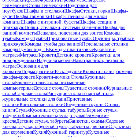
геймерские
Столы геймерские
Подставки для
ноутбуков
Шкафы и стеллажи
Шкафы
Стенки, горки
Шкафы-
купе
Шкафы-гармошки
Шкафы-пеналы для жилой
комнаты
Шкафы с витриной, буфеты
Шкафы, секции в
прихожую
Полки, стеллажи, системы хранения
Шкафы для
ванной комнаты
Вешалки, подставки для зонтов
Комоды,
тумбы
Комоды
Тумбы
Прикроватные тумбы
Обувницы, тумбы в
прихожую
Комоды, тумбы для ванной
Пеленальные столики,
комоды
Тумбы под ТВ
Комоды пластиковые
Кровати и
матрасы
Матрасы
Кровати
Детские кровати
Кроватки для
новорожденных
Надувная мебель
Наматрасники, чехлы на
матрас
Основания для
кроватей
Подматрасники
Раскладушки
Кровати-трансформеры,
шкафы-кровати
Кровати-домики
Столы
Кухонные
столы
Барные столы
Столы письменные,
компьютерные
Детские столы
Туалетные столики
Журнальные
столы
Садовые столы
Растущие столы и парты
Столы,
журнальные столики для бани
Приставные
столики
Консольные столики
Обеденные группы
Столы-
книги
Стулья
Кухонные стулья, табуреты
Барные стулья,
табуреты
Компьютерные кресла, стулья
Геймерские
кресла
Детские стулья, табуреты
Банкетки, скамьи
Садовые
кресла, стулья, табуреты
Стулья, табуреты для бани
Стульчики
для кормления
Кухня
Кухонный гарнитур
Кухонные