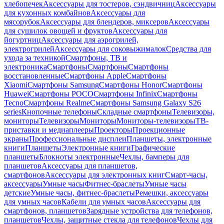
хлебопечек
Аксессуары для тостеров, сэндвичниц
Аксессуары
для кухонных комбайнов
Аксессуары для
мясорубок
Аксессуары для блендеров, миксеров
Аксессуары
для сушилок овощей и фруктов
Аксессуары для
йогуртниц
Аксессуары для аэрогрилей,
электрогрилей
Аксессуары для соковыжималок
Средства для
ухода за техникой
Смартфоны, ТВ и
электроника
Смартфоны
Смартфоны
Смартфоны
восстановленные
Смартфоны Apple
Смартфоны
Xiaomi
Смартфоны Samsung
Смартфоны Honor
Смартфоны
Huawei
Смартфоны POCO
Смартфоны Infinix
Смартфоны
Tecno
Смартфоны Realme
Смартфоны Samsung Galaxy S26
series
Кнопочные телефоны
Складные смартфоны
Телевизоры,
мониторы
Телевизоры
Мониторы
Мониторы-телевизоры
ТВ-
приставки и медиаплееры
Проекторы
Проекционные
экраны
Профессиональные дисплеи
Планшеты, электронные
книги
Планшеты
Электронные книги
Графические
планшеты
Блокноты электронные
Чехлы, бамперы для
планшетов
Аксессуары для планшетов,
смартфонов
Аксессуары для электронных книг
Смарт-часы,
аксессуары
Умные часы
Фитнес-браслеты
Умные часы
детские
Умные часы, фитнес-браслеты
Ремешки, аксессуары
для умных часов
Кабели для умных часов
Аксессуары для
смартфонов, планшетов
Зарядные устройства для телефонов,
планшетов
Чехлы, защитные стекла для телефонов
Чехлы для