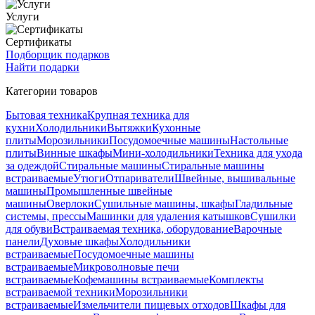
Услуги
Сертификаты
Подборщик подарков
Найти подарки
Категории товаров
Бытовая техника
Крупная техника для
кухни
Холодильники
Вытяжки
Кухонные
плиты
Морозильники
Посудомоечные машины
Настольные
плиты
Винные шкафы
Мини-холодильники
Техника для ухода
за одеждой
Стиральные машины
Стиральные машины
встраиваемые
Утюги
Отпариватели
Швейные, вышивальные
машины
Промышленные швейные
машины
Оверлоки
Сушильные машины, шкафы
Гладильные
системы, прессы
Машинки для удаления катышков
Сушилки
для обуви
Встраиваемая техника, оборудование
Варочные
панели
Духовые шкафы
Холодильники
встраиваемые
Посудомоечные машины
встраиваемые
Микроволновые печи
встраиваемые
Кофемашины встраиваемые
Комплекты
встраиваемой техники
Морозильники
встраиваемые
Измельчители пищевых отходов
Шкафы для