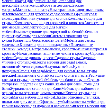
мебель
Шкафы для детской
Полки, стеллажи для
детской
Детские комоды
Кровати детские
Детские
матрасы
Матрасы в кроватку
Наматрасники, защитные чехлы
детские
Мебель для детского сада
Мебельная фурнитура и
аксессуары
Комплектующие для столов
Комплектующие для
стульев
Комплектующие для кроватей и кроваток
Аксессуары
для мебели
Комплектующие для мягкой
мебели
Комплектующие для корпусной мебели
Мебельная
фурнитура
Чехлы для мебели
Системы хранения для
кухни
Товары для безопасности детей
Мебель для самых
маленьких
Кроватки для новорожденных
Пеленальные
столики, комоды, матрасы
Манежи, кровати-манежи
Матрасы в
кроватку
Наматрасники, защитные чехлы в кроватку
Садовая
мебель
Садовые диваны, кресла
Садовые стулья
Садовые,
уличные столы
Комплекты мебели для сада
Гамаки,
шезлонги
Качели садовые
Надувная мебель
Кухни
походные
Столы для сада
Мебель для учебы
Столы, стулья
детские
Письменные столы
Растущие столы и парты
Растущие
кресла и стулья для учебы
Мебель для бани и сауны
Стулья,
табуретки, подставки для бани
Скамьи для бани
Столы для
бани
Журнальные столики для бани
Мебель для кабинета и
офиса
Столы офисные, компьютерные
Кресла, стулья для
офиса
Мягкая мебель для офиса
Шкафы офисные
Стеллажи,
полки для документов
Офисные тумбы
Комплекты мебели для
кабинета
Мебель для лоджии и балкона
Комплекты мебели для