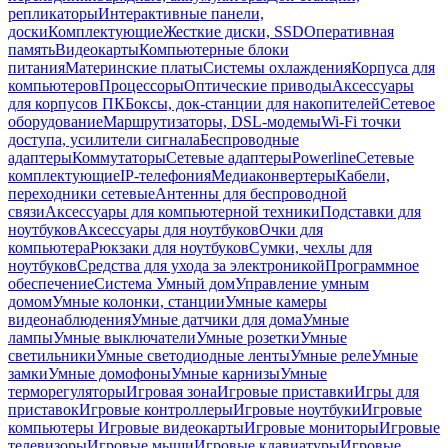
репликаторы
Интерактивные панели,
доски
Комплектующие
Жесткие диски, SSD
Оперативная
память
Видеокарты
Компьютерные блоки
питания
Материнские платы
Системы охлаждения
Корпуса для
компьютеров
Процессоры
Оптические приводы
Аксессуары
для корпусов ПК
Боксы, док-станции для накопителей
Сетевое
оборудование
Маршрутизаторы, DSL-модемы
Wi-Fi точки
доступа, усилители сигнала
Беспроводные
адаптеры
Коммутаторы
Сетевые адаптеры
Powerline
Сетевые
комплектующие
IP-телефония
Медиаконвертеры
Кабели,
переходники сетевые
Антенны для беспроводной
связи
Аксессуары для компьютерной техники
Подставки для
ноутбуков
Аксессуары для ноутбуков
Очки для
компьютера
Рюкзаки для ноутбуков
Сумки, чехлы для
ноутбуков
Средства для ухода за электроникой
Программное
обеспечение
Система Умный дом
Управление умным
домом
Умные колонки, станции
Умные камеры
видеонаблюдения
Умные датчики для дома
Умные
лампы
Умные выключатели
Умные розетки
Умные
светильники
Умные светодиодные ленты
Умные реле
Умные
замки
Умные домофоны
Умные карнизы
Умные
терморегуляторы
Игровая зона
Игровые приставки
Игры для
приставок
Игровые контроллеры
Игровые ноутбуки
Игровые
компьютеры
Игровые видеокарты
Игровые мониторы
Игровые
телевизоры
Игровые мыши
Игровые клавиатуры
Игровые