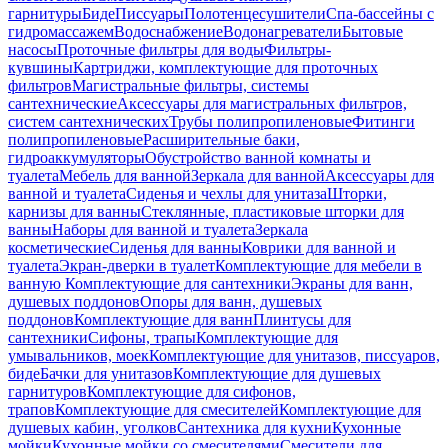
гарнитуры
Биде
Писсуары
Полотенцесушители
Спа-бассейны с
гидромассажем
Водоснабжение
Водонагреватели
Бытовые
насосы
Проточные фильтры для воды
Фильтры-
кувшины
Картриджи, комплектующие для проточных
фильтров
Магистральные фильтры, системы
сантехнические
Аксессуары для магистральных фильтров,
систем сантехнических
Трубы полипропиленовые
Фитинги
полипропиленовые
Расширительные баки,
гидроаккумуляторы
Обустройство ванной комнаты и
туалета
Мебель для ванной
Зеркала для ванной
Аксессуары для
ванной и туалета
Сиденья и чехлы для унитаза
Шторки,
карнизы для ванны
Стеклянные, пластиковые шторки для
ванны
Наборы для ванной и туалета
Зеркала
косметические
Сиденья для ванны
Коврики для ванной и
туалета
Экран-дверки в туалет
Комплектующие для мебели в
ванную
Комплектующие для сантехники
Экраны для ванн,
душевых поддонов
Опоры для ванн, душевых
поддонов
Комплектующие для ванн
Плинтусы для
сантехники
Сифоны, трапы
Комплектующие для
умывальников, моек
Комплектующие для унитазов, писсуаров,
биде
Бачки для унитазов
Комплектующие для душевых
гарнитуров
Комплектующие для сифонов,
трапов
Комплектующие для смесителей
Комплектующие для
душевых кабин, уголков
Сантехника для кухни
Кухонные
мойки
Кухонные мойки со смесителями
Смесители для