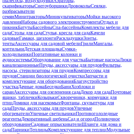
пылесосы, воздуходувки
Аэраторы,
скарификаторы
Снегоуборщики
Дровоколы
Сеялки,
разбрасыватели
семян
Минитракторы
Миникультиваторы
Мойки высокого
давления
Наборы садового электроинструмента
Отдых и
пикник
Батуты
Бассейны
Спа-бассейны
Комплекты мебели для
сада
Столы для сада
Стулья, кресла для сада
Качели
садовые
Гамаки, шезлонги
Раскладушки
Зонты,
тенты
Аксессуары для садовой мебели
Грили
Мангалы,
коптильни
Детская площадка
Сумки-
холодильники
Портативные колонки и
аудиосистемы
Оборудование для участка
Бытовые насосы
Люки
канализационные
Пруды, аксессуары для прудов
Фильтры,
насосы, стерилизаторы для прудов
Компрессоры для
прудов
Станции биологической очистки
Запчасти и
комплектующие для оборудования
Благоустройство
участка
Дачные дома
Беседки
Бани
Хозблоки и
сараи
Аксессуары для озеленения сада
Декор для сада
Почтовые
ящики, таблички
Козырьки
Скворечники, кормушки для
птиц
Домики для насекомых
Фонтаны, скульптуры для
сада
Пруды, аксессуары для прудов
Уличные
обогреватели
Уличные светильники
Противогололедные
реагенты
Декоративный щебень
Сад и огород
Поливочное
оборудование
Садовые опрыскиватели
Шланги для дома и
сада
Парники
Теплицы
Комплектующие для теплиц
Модульные