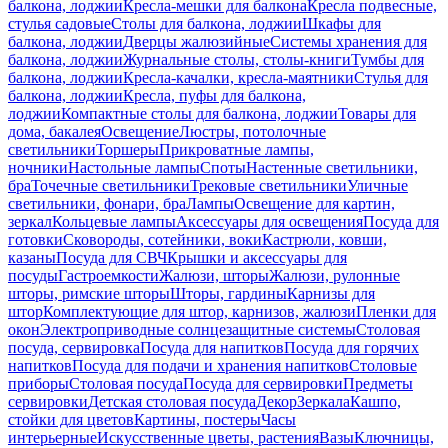
балкона, лоджии
Кресла-мешки для балкона
Кресла подвесные,
стулья садовые
Столы для балкона, лоджии
Шкафы для
балкона, лоджии
Дверцы жалюзийные
Системы хранения для
балкона, лоджии
Журнальные столы, столы-книги
Тумбы для
балкона, лоджии
Кресла-качалки, кресла-маятники
Стулья для
балкона, лоджии
Кресла, пуфы для балкона,
лоджии
Компактные столы для балкона, лоджии
Товары для
дома, бакалея
Освещение
Люстры, потолочные
светильники
Торшеры
Прикроватные лампы,
ночники
Настольные лампы
Споты
Настенные светильники,
бра
Точечные светильники
Трековые светильники
Уличные
светильники, фонари, бра
Лампы
Освещение для картин,
зеркал
Кольцевые лампы
Аксессуары для освещения
Посуда для
готовки
Сковороды, сотейники, воки
Кастрюли, ковши,
казаны
Посуда для СВЧ
Крышки и аксессуары для
посуды
Гастроемкости
Жалюзи, шторы
Жалюзи, рулонные
шторы, римские шторы
Шторы, гардины
Карнизы для
штор
Комплектующие для штор, карнизов, жалюзи
Пленки для
окон
Электроприводные солнцезащитные системы
Столовая
посуда, сервировка
Посуда для напитков
Посуда для горячих
напитков
Посуда для подачи и хранения напитков
Столовые
приборы
Столовая посуда
Посуда для сервировки
Предметы
сервировки
Детская столовая посуда
Декор
Зеркала
Кашпо,
стойки для цветов
Картины, постеры
Часы
интерьерные
Искусственные цветы, растения
Вазы
Ключницы,