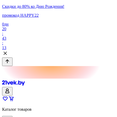
Скидки до 80% ко Дню Рождения!
промокод HAPPY22
0
дн
20
:
43
:
13
Каталог товаров