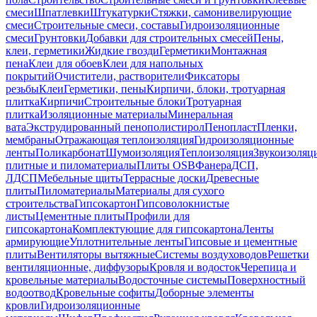
смеси
Шпатлевки
Штукатурки
Стяжки, самонивелирующие
смеси
Строительные смеси, составы
Гидроизоляционные
смеси
Грунтовки
Добавки для строительных смесей
Пены,
клеи, герметики
Жидкие гвозди
Герметики
Монтажная
пена
Клеи для обоев
Клеи для напольных
покрытий
Очистители, растворители
Фиксаторы
резьбы
Клеи
Герметики, пены
Кирпичи, блоки, тротуарная
плитка
Кирпичи
Строительные блоки
Тротуарная
плитка
Изоляционные материалы
Минеральная
вата
Экструдированный пенополистирол
Пенопласт
Пленки,
мембраны
Отражающая теплоизоляция
Гидроизоляционные
ленты
Поликарбонат
Шумоизоляция
Теплоизоляция
Звукоизоляц
плитные и пиломатериалы
Плиты OSB
Фанера
ДСП,
ЛДСП
Мебельные щиты
Террасные доски
Древесные
плиты
Пиломатериалы
Материалы для сухого
строительства
Гипсокартон
Гипсоволокнистые
листы
Цементные плиты
Профили для
гипсокартона
Комплектующие для гипсокартона
Ленты
армирующие
Уплотнительные ленты
Гипсовые и цементные
плиты
Вентиляторы вытяжные
Системы воздуховодов
Решетки
вентиляционные, диффузоры
Кровля и водосток
Черепица и
кровельные материалы
Водосточные системы
Поверхностный
водоотвод
Кровельные софиты
Доборные элементы
кровли
Гидроизоляционные