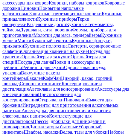
аксессуары для ковров
Коврики, наборы ковриков
Ковровые
дорожки
Циновки
Покрытия напольные
тафтинговые
Защитные, грязезащитные коврики
Кухонные
принадлежности
Кухонные приборы
Терки,
овощерезки
Разделочные доски
Кухонные термометры,
таймеры
Дуршлаги, сита, воронки
Формы, приборы для
приготовления
Молотки для мяса, тендерайзеры
Кухонные
мелочи
Миски
Кухонный текстиль
Кухонные фартуки,
прихватки
Кухонные полотенца
Скатерти, сервировочные
салфетки
Организация хранения на кухне
Посуда для
хранения
Органайзеры для кухни
Органайзеры для
специй
Посуда для ланча
Полки и аксессуары на
рейлинги
Рейлинги для кухни
Одноразовая посуда,
упаковка
Вакуумные пакеты,
контейнеры
Бакалея
Кофе
Чай
Цикорий, какао, горячий
шоколад
Сиропы и топпинги
Консервирование и
дистилляция
Автоклавы для консервирования
Аксессуары для
консервирования
Приспособления для
консервирования
Открывалки
Пивоварни
Емкости для
брожения
Ингредиенты для приготовления алкогольных
напитков
Аксессуары для приготовления и хранения
алкогольных напитков
Комплектующие для
дистилляторов
Прессы, дробилки для виноделия и
пивоварения
Дистилляторы бытовые
Уборочный
инвентарь
Швабры, насадки
Ведра, тазы для уборки
Наборы