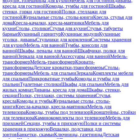
модули
Столешницы для кухни
Мебель для гостиной
Диваны,
кресла для гостиной
Комоды, тумбы для гостиной
Шкафы,
стенки, горки для гостиной
Полки, стеллажи для
гостиной
Журнальные столы, столы-книги
Кресла, стулья для
дома
Кресла-качалки, кресла-маятники
Мебель для
кухни
Столы, столики
Стулья для кухни
Стулья, табуреты
барные
Кухонный гарнитур
Кухонные модули
Кухонные
уголки, диваны
Стульчики для кормления
Системы хранения
для кухни
Мебель для ванной
Тумбы, консоли для
ванной
Шкафы, пеналы для ванной
Шкафчики, полки для
ванной
Зеркала для ванной
Аксессуары для ванной
Мебель-
трансформер
Мебель-трансформер
Кровати-
трансформеры
Детские кроватки-трансформеры
Столы-
трансформеры
Мебель для спальни
Зеркала
Комплекты мебели
для спальни
Прикроватные тумбы
Комоды и тумбы для
спальни
Туалетные столики
Шкафы для спальни
Мебель для
жилых комнат
Диваны, кресла для дома
Шкафы, стенки,
секции
Полки, стеллажи, системы хранения
Стулья,
кресла
Комоды и тумбы
Журнальные столы, столы-
книги
Кресла-качалки, кресла-маятники
Мебель для
телевизора
Комоды, тумбы под телевизор
Кронштейны, стойки
для телевизора
Каминокомплекты под телевизор
Мебель для
прихожей
Секции, тумбы в прихожую
Полки и системы
хранения в прихожую
Вешалки, подставки для
зонтов
Банкетки, скамьи
Ключницы, газетницы
Детская