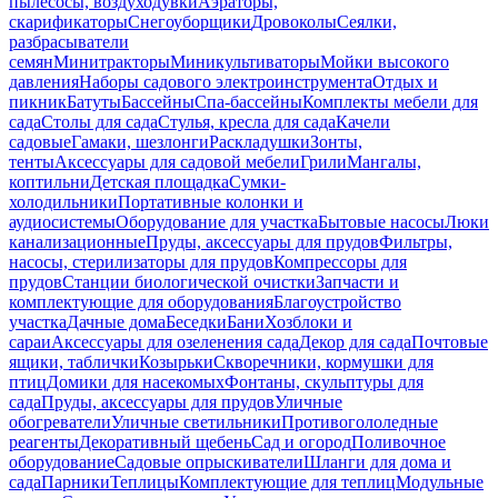
пылесосы, воздуходувки
Аэраторы,
скарификаторы
Снегоуборщики
Дровоколы
Сеялки,
разбрасыватели
семян
Минитракторы
Миникультиваторы
Мойки высокого
давления
Наборы садового электроинструмента
Отдых и
пикник
Батуты
Бассейны
Спа-бассейны
Комплекты мебели для
сада
Столы для сада
Стулья, кресла для сада
Качели
садовые
Гамаки, шезлонги
Раскладушки
Зонты,
тенты
Аксессуары для садовой мебели
Грили
Мангалы,
коптильни
Детская площадка
Сумки-
холодильники
Портативные колонки и
аудиосистемы
Оборудование для участка
Бытовые насосы
Люки
канализационные
Пруды, аксессуары для прудов
Фильтры,
насосы, стерилизаторы для прудов
Компрессоры для
прудов
Станции биологической очистки
Запчасти и
комплектующие для оборудования
Благоустройство
участка
Дачные дома
Беседки
Бани
Хозблоки и
сараи
Аксессуары для озеленения сада
Декор для сада
Почтовые
ящики, таблички
Козырьки
Скворечники, кормушки для
птиц
Домики для насекомых
Фонтаны, скульптуры для
сада
Пруды, аксессуары для прудов
Уличные
обогреватели
Уличные светильники
Противогололедные
реагенты
Декоративный щебень
Сад и огород
Поливочное
оборудование
Садовые опрыскиватели
Шланги для дома и
сада
Парники
Теплицы
Комплектующие для теплиц
Модульные