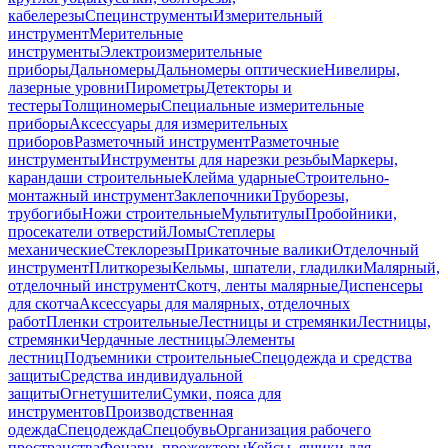
кабелерезы
Специнструменты
Измерительный
инструмент
Мерительные
инструменты
Электроизмерительные
приборы
Дальномеры
Дальномеры оптические
Нивелиры,
лазерные уровни
Пирометры
Детекторы и
тестеры
Толщиномеры
Специальные измерительные
приборы
Аксессуары для измерительных
приборов
Разметочный инструмент
Разметочные
инструменты
Инструменты для нарезки резьбы
Маркеры,
карандаши строительные
Клейма ударные
Строительно-
монтажный инструмент
Заклепочники
Труборезы,
трубогибы
Ножи строительные
Мультитулы
Пробойники,
просекатели отверстий
Ломы
Степлеры
механические
Стеклорезы
Прикаточные валики
Отделочный
инструмент
Плиткорезы
Кельмы, шпатели, гладилки
Малярный,
отделочный инструмент
Скотч, ленты малярные
Диспенсеры
для скотча
Аксессуары для малярных, отделочных
работ
Пленки строительные
Лестницы и стремянки
Лестницы,
стремянки
Чердачные лестницы
Элементы
лестниц
Подъемники строительные
Спецодежда и средства
защиты
Средства индивидуальной
защиты
Огнетушители
Сумки, пояса для
инструментов
Производственная
одежда
Спецодежда
Спецобувь
Организация рабочего
пространства
Фонари, прожекторы
Кейсы, ящики для