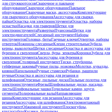
для стружкоотсосов
Сварочное и паяльное
оборудование
Сварочное оборудование
Паяльное
оборудование
Сварочные маски, аксессуары
Комплектующие
для сварочного оборудования
Аксессуары для сварки,
пайки
Оснастка для электроинструмента
Оснастка, наборы
оснастки
Насадки для граверов
Щетки для
электроинструмента
Развертки
Пуансоны
Щетки для
электродвигателей
Слесарный инструмент
Наборы
инструментов
Головки, биты
Гаечные ключи
Отвертки, наборы
отверток
Ножницы слесарные
Клещи строительные
Зубила,
керны, выколотки
Щетки слесарные
Оснастка и аксессуары для
бурения и сверления
Сверла, буры, зенкеры
Коронки
Зубила для
электроинструмента
Аксессуары для бурения и
сверления
Столярный инструмент
Тиски, струбцины,
гейферные зажимы
Ручные пилы, ножовки
Молотки, кувалды,
киянки
Напильники
Ручные стамески
Рубанки, рашпили
ручные
Оснастка и аксессуары для резания и
шлифования
Отрезные, пильные диски
Пильные полотна для
электроинструмента
Фрезы
Шлифовальные диски, насадки,
листы
Шлифовальные чашки
Точильные камни, круги,
сегменты
Полировальные валы
Направляющие
шины
Комплектующие для резания
Аксессуары для
резания
Аксессуары для шлифования
Электромонтажный
инструмент
Обжимной инструмент
Плоскогубцы,
круглогубцы
Кусачки, болторезы,