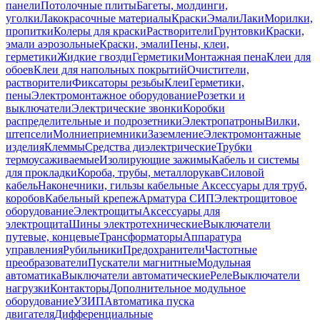
панели
Потолочные плиты
Багеты, молдинги,
уголки
Лакокрасочные материалы
Краски
Эмали
Лаки
Морилки,
пропитки
Колеры для краски
Растворители
Грунтовки
Краски,
эмали аэрозольные
Краски, эмали
Пены, клеи,
герметики
Жидкие гвозди
Герметики
Монтажная пена
Клеи для
обоев
Клеи для напольных покрытий
Очистители,
растворители
Фиксаторы резьбы
Клеи
Герметики,
пены
Электромонтажное оборудование
Розетки и
выключатели
Электрические звонки
Коробки
распределительные и подрозетники
Электропатроны
Вилки,
штепсели
Молниеприемники
Заземление
Электромонтажные
изделия
Клеммы
Средства диэлектрические
Трубки
термоусаживаемые
Изолирующие зажимы
Кабель и системы
для прокладки
Короба, трубы, металлорукав
Силовой
кабель
Наконечники, гильзы кабельные
Аксессуары для труб,
коробов
Кабельный крепеж
Арматура СИП
Электрощитовое
оборудование
Электрощиты
Аксессуары для
электрощита
Шины электротехнические
Выключатели
путевые, концевые
Трансформаторы
Аппаратура
управления
Рубильники
Предохранители
Частотные
преобразователи
Пускатели магнитные
Модульная
автоматика
Выключатели автоматические
Реле
Выключатели
нагрузки
Контакторы
Дополнительное модульное
оборудование
УЗИП
Автоматика пуска
двигателя
Дифференциальные