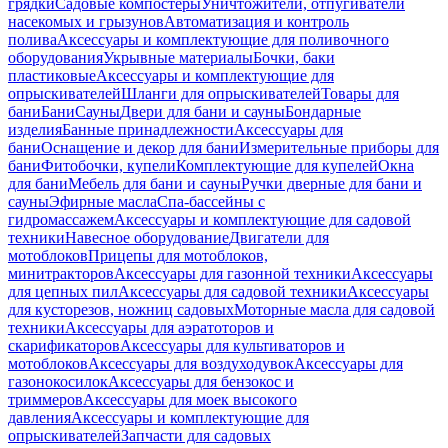
грядки
Садовые компостеры
Уничтожители, отпугиватели
насекомых и грызунов
Автоматизация и контроль
полива
Аксессуары и комплектующие для поливочного
оборудования
Укрывные материалы
Бочки, баки
пластиковые
Аксессуары и комплектующие для
опрыскивателей
Шланги для опрыскивателей
Товары для
бани
Бани
Сауны
Двери для бани и сауны
Бондарные
изделия
Банные принадлежности
Аксессуары для
бани
Оснащение и декор для бани
Измерительные приборы для
бани
Фитобочки, купели
Комплектующие для купелей
Окна
для бани
Мебель для бани и сауны
Ручки дверные для бани и
сауны
Эфирные масла
Спа-бассейны с
гидромассажем
Аксессуары и комплектующие для садовой
техники
Навесное оборудование
Двигатели для
мотоблоков
Прицепы для мотоблоков,
минитракторов
Аксессуары для газонной техники
Аксессуары
для цепных пил
Аксессуары для садовой техники
Аксессуары
для кусторезов, ножниц садовых
Моторные масла для садовой
техники
Аксессуары для аэратоторов и
скарификаторов
Аксессуары для культиваторов и
мотоблоков
Аксессуары для воздуходувок
Аксессуары для
газонокосилок
Аксессуары для бензокос и
триммеров
Аксессуары для моек высокого
давления
Аксессуары и комплектующие для
опрыскивателей
Запчасти для садовых