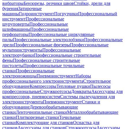
вибраторы
Бензорезы, резчики швов
Стойки, дрели для
бурения
Затирочные
машины
Гидроинструмент
Погрузчики
Профессиональный
инструмент
Профессиональные
шуруповерты
Профессиональные
шлифмашины
Профессиональные
перфораторы
Профессиональные циркулярные
пилы
Профессиональные электролобзики
Профессиональные
дрели
Профессиональные фрезеры
Профессиональные
мультиинструменты
Профессиональные
электрорубанки
Профессиональные строительные
фены
Профессиональные строительные
пистолеты
Профессиональные точильные
станки
Профессиональные
электроножницы
Пневмоинструмент
Наборы
профессионального электроинструмента
Строительное
оборудование
Компрессоры
Тепловые пушки
Пылесосы
профессиональные
Стружкоотсосы
Домкраты
Аксессуары для
компрессоров, пневмосистем
Системы пылеудаления для
электроинструмента
Пневмоинструмент
Станки и
оборудование
Деревообрабатывающие
станки
Ленточнопильные станки
Металлообрабатывающие
станки
Плиткорезные станки
Точильные
станки
Комплектующие для станков
Оснастка для
станков
Аксессуары для станков
Стружкоотсосы
Аксессуары