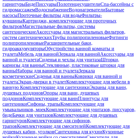
гарнитуры
Биде
Писсуары
Полотенцесушители
Спа-бассейны с
гидромассажем
Водоснабжение
Водонагреватели
Бытовые
насосы
Проточные фильтры для воды
Фильтры-
кувшины
Картриджи, комплектующие для проточных
фильтров
Магистральные фильтры, системы
сантехнические
Аксессуары для магистральных фильтров,
систем сантехнических
Трубы полипропиленовые
Фитинги
полипропиленовые
Расширительные баки,
гидроаккумуляторы
Обустройство ванной комнаты и
туалета
Мебель для ванной
Зеркала для ванной
Аксессуары для
ванной и туалета
Сиденья и чехлы для унитаза
Шторки,
карнизы для ванны
Стеклянные, пластиковые шторки для
ванны
Наборы для ванной и туалета
Зеркала
косметические
Сиденья для ванны
Коврики для ванной и
туалета
Экран-дверки в туалет
Комплектующие для мебели в
ванную
Комплектующие для сантехники
Экраны для ванн,
душевых поддонов
Опоры для ванн, душевых
поддонов
Комплектующие для ванн
Плинтусы для
сантехники
Сифоны, трапы
Комплектующие для
умывальников, моек
Комплектующие для унитазов, писсуаров,
биде
Бачки для унитазов
Комплектующие для душевых
гарнитуров
Комплектующие для сифонов,
трапов
Комплектующие для смесителей
Комплектующие для
душевых кабин, уголков
Сантехника для кухни
Кухонные
мойки
Кухонные мойки со смесителями
Смесители для