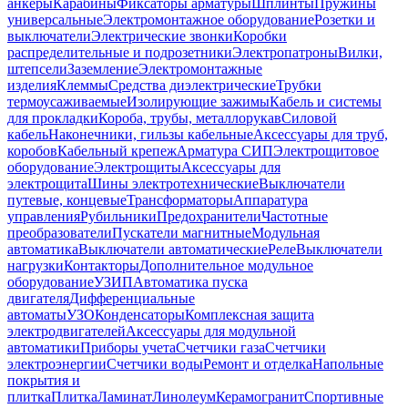
анкеры
Карабины
Фиксаторы арматуры
Шплинты
Пружины
универсальные
Электромонтажное оборудование
Розетки и
выключатели
Электрические звонки
Коробки
распределительные и подрозетники
Электропатроны
Вилки,
штепсели
Заземление
Электромонтажные
изделия
Клеммы
Средства диэлектрические
Трубки
термоусаживаемые
Изолирующие зажимы
Кабель и системы
для прокладки
Короба, трубы, металлорукав
Силовой
кабель
Наконечники, гильзы кабельные
Аксессуары для труб,
коробов
Кабельный крепеж
Арматура СИП
Электрощитовое
оборудование
Электрощиты
Аксессуары для
электрощита
Шины электротехнические
Выключатели
путевые, концевые
Трансформаторы
Аппаратура
управления
Рубильники
Предохранители
Частотные
преобразователи
Пускатели магнитные
Модульная
автоматика
Выключатели автоматические
Реле
Выключатели
нагрузки
Контакторы
Дополнительное модульное
оборудование
УЗИП
Автоматика пуска
двигателя
Дифференциальные
автоматы
УЗО
Конденсаторы
Комплексная защита
электродвигателей
Аксессуары для модульной
автоматики
Приборы учета
Счетчики газа
Счетчики
электроэнергии
Счетчики воды
Ремонт и отделка
Напольные
покрытия и
плитка
Плитка
Ламинат
Линолеум
Керамогранит
Спортивные