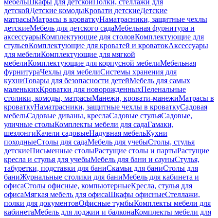
мебель
Шкафы для детской
Полки, стеллажи для
детской
Детские комоды
Кровати детские
Детские
матрасы
Матрасы в кроватку
Наматрасники, защитные чехлы
детские
Мебель для детского сада
Мебельная фурнитура и
аксессуары
Комплектующие для столов
Комплектующие для
стульев
Комплектующие для кроватей и кроваток
Аксессуары
для мебели
Комплектующие для мягкой
мебели
Комплектующие для корпусной мебели
Мебельная
фурнитура
Чехлы для мебели
Системы хранения для
кухни
Товары для безопасности детей
Мебель для самых
маленьких
Кроватки для новорожденных
Пеленальные
столики, комоды, матрасы
Манежи, кровати-манежи
Матрасы в
кроватку
Наматрасники, защитные чехлы в кроватку
Садовая
мебель
Садовые диваны, кресла
Садовые стулья
Садовые,
уличные столы
Комплекты мебели для сада
Гамаки,
шезлонги
Качели садовые
Надувная мебель
Кухни
походные
Столы для сада
Мебель для учебы
Столы, стулья
детские
Письменные столы
Растущие столы и парты
Растущие
кресла и стулья для учебы
Мебель для бани и сауны
Стулья,
табуретки, подставки для бани
Скамьи для бани
Столы для
бани
Журнальные столики для бани
Мебель для кабинета и
офиса
Столы офисные, компьютерные
Кресла, стулья для
офиса
Мягкая мебель для офиса
Шкафы офисные
Стеллажи,
полки для документов
Офисные тумбы
Комплекты мебели для
кабинета
Мебель для лоджии и балкона
Комплекты мебели для