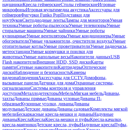
наушники
Кресла геймерские
Столы геймерские
Игровые
микрофоны
Игровая мультимедиа акустика
Аксессуары для
геймеров
Фигурки Funko Pop
Подставки для
ноутбуков
Светодиодные ленты
Лампы для мониторов
Умная
техника
Умные роботы-пылесосы
Умные телевизоры
Умные
стиральные машины
Умные чайники
Умные роботы
кулинарные
Умные вентиляторы
Умные кондиционеры
Умные
обогреватели
Умные увлажнители, очистители воздуха
Умные
отопительные котлы
Умные проветриватели
Умные радиочасы,
метеостанции
Умные кормушки и поилки для
животных
Умные напольные весы
Накопители данных
USB
Flash накопители
Внешние HDD, SSD диски
Карты
памяти
Сетевые накопители
Картридеры
Оптические
диски
Наблюдение и безопасность
Камеры
видеонаблюдения
Аксессуары для CCTV
Домофоны,
вызывные панели
Датчики для дома
Охранные системы,
сигнализации
Системы контроля и управления
доступом
Металлодетекторы
Мебель
Мягкая мебель
Диваны,
тахты
Диваны прямые
Диваны угловые
Диваны П-
образные
Кухонные уголки, диваны
Диваны
модульные
Детские диваны
Диваны садовые
Комплекты мягкой
мебели
Бескаркасные кресла-мешки и диваны
Надувные
диваны
Кресла
Кресла
Кресла-мешки и пуфы
Кресла-качалки,
кресла-маятники
Детские кресла, пуфы
Надувные кресла
Пуфы,
оттоманки
Кресла-кровати
Игровая мебель
Кресла