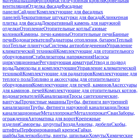
материалы
Шифер
Профнастил
Рулонная кровля
Кровельная
вентиляция
Отделка фасада
Фасадные
панели
Сайдинг
Комплектующие для фасадных
панелей
Декоративные штукатурки для фасада
Клинкерная
плитка для фасада
Декоративный камень для наружной
отделки
Отопление
Отопительные котлы
Газовые
колонки
Камины, печи-камины
Отопительные печи
Банные
печи
Водонагреватели
Радиаторы отопления, батареи
Теплый
пол
Теплые плинтусы
Системы антиобледенения
Управление
климатической техникой
Комплектующие для отопительного
оборудования
Стабилизаторы напряжения
Насосы
циркуляционные
Регулирующая арматура
Отвод и подвод
воды
Дымоходы и комплектующие
Управление климатической
техникой
Комплектующие для радиаторов
Комплектующие для
теплого пола
Топливо и аксессуары для отопительного
оборудования
Комплектующие для печей, каминов
Аксессуары
для каминов, печей
Комплектующие для отопительных котлов,
водонагревателей
Канализация
Тросы сантехнические,
вантузы
Прочистные машины
Трубы, фитинги внутренней
канализации
Трубы, фитинги наружной канализации
Люки
канализационные
Металлопрокат
Металлопрокат
Сваи
Заборы,
ограждения
Автоматика для ворот
Крепежные
изделия
Саморезы, шурупы
Гвозди
Анкеры, дюбели
Скобы,
штифты
Перфорированный крепеж
Гайки,
шайбы
Заклепки
Болты, винты, шпильки
Хомуты
Химические