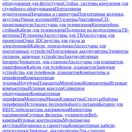
оборудования для фотостудии
Стойки, системы крепления для
студийного оборудования
Портативная
аудиотехника
Наушники и гарнитуры
Портативные колонки,
акустика
Умные колонки
MP3-плееры
Диктофоны
CD-
проигрыватели
Аксессуары для телевизоров
Кронштейны,
стойки
Кабели для телевизоров
Подписки на видеосервисы
ТВ-
антенны
ТВ-тюнеры
Аксессуары для ТВ
Аксессуары для
проектора
Очки 3D
Средства для ухода за
электроникой
Кабели, переходники
Аксессуары для
портативных устройств
Портативные аккумуляторы
Элементы
питания, зарядные устройства
Аккумуляторные
батареи
Держатели, док-станции
Аксессуары для планшетов,
смартфонов
Кабели для телефонов, планшетов
Зарядные
устройства для телефонов, планшетов
Компьютеры и
периферия
Компьютерная
техника
Ноутбуки
Планшеты
Моноблоки
Компьютеры
Игровые
компьютеры
Игровые консоли
Серверное
оборудование
Компьютерная
периферия
Мониторы
Мыши
Клавиатуры
Стилусы
Наборы
периферии
Источники бесперебойного питания
Батареи для
ИБП
Стабилизаторы напряжения
Инверторы
напряжения
Сетевые фильтры, удлинители
Веб-
камеры
Игровые контроллеры
Мультимедиа
акустика
Наушники и гарнитуры
Компьютерные кабели,
переходники
Зарядные, аккумуляторы
Док-станции,