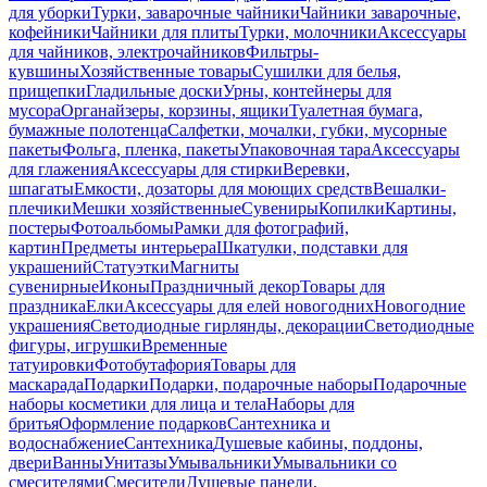
для уборки
Турки, заварочные чайники
Чайники заварочные,
кофейники
Чайники для плиты
Турки, молочники
Аксессуары
для чайников, электрочайников
Фильтры-
кувшины
Хозяйственные товары
Сушилки для белья,
прищепки
Гладильные доски
Урны, контейнеры для
мусора
Органайзеры, корзины, ящики
Туалетная бумага,
бумажные полотенца
Салфетки, мочалки, губки, мусорные
пакеты
Фольга, пленка, пакеты
Упаковочная тара
Аксессуары
для глажения
Аксессуары для стирки
Веревки,
шпагаты
Емкости, дозаторы для моющих средств
Вешалки-
плечики
Мешки хозяйственные
Сувениры
Копилки
Картины,
постеры
Фотоальбомы
Рамки для фотографий,
картин
Предметы интерьера
Шкатулки, подставки для
украшений
Статуэтки
Магниты
сувенирные
Иконы
Праздничный декор
Товары для
праздника
Елки
Аксессуары для елей новогодних
Новогодние
украшения
Светодиодные гирлянды, декорации
Светодиодные
фигуры, игрушки
Временные
татуировки
Фотобутафория
Товары для
маскарада
Подарки
Подарки, подарочные наборы
Подарочные
наборы косметики для лица и тела
Наборы для
бритья
Оформление подарков
Сантехника и
водоснабжение
Сантехника
Душевые кабины, поддоны,
двери
Ванны
Унитазы
Умывальники
Умывальники со
смесителями
Смесители
Душевые панели,