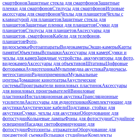
смартфонов
Защитные стекла для смартфонов
Защитные
пленки для смартфонов
Стилусы для смартфонов
Игровые
аксессуары для смартфонов
Чехлы для планшетов
Чехлы с
клавиатурой для планшетов
Защитные стекла для
планшетов
Защитные пленки для планшетов
Сумки для
планшетов
Стилусы для планшетов
Аксессуары для
планшетов, смартфонов
Кабели для телефонов,
планшетов
Фото,
видеосъемка
Фотоаппараты
Видеокамеры
Экшн-камеры
Карты
памяти
Объективы
Вспышки
Аксессуары для камер
Сумки и
чехлы для камер
Зарядные устройства, аккумуляторы для фото,
видеокамер
Аксессуары для объективов
Штативы
Цифровые
фоторамки
Аудиотехника
Мультимедиа акустика
Радиочасы,
метеостанции
Радиоприемники
Музыкальные
центры
Домашние кинотеатры
Акустические
системы
Проигрыватели виниловых пластинок
Аксессуары
для виниловых проигрывателей
Виниловые
пластинки
Инсталляционная акустика
Трансляционные
усилители
Аксессуары для аудиотехники
Комплектующие для
акустики
Акустические кабели
Подставки, стойки для
акустики
Сумки, чехлы для акустики
Оборудование для
фотостудии
Кольцевые лампы
Фоны для фотостудии
Студийное
освещение
Насадки светоформирующие для
фотостудии
Фотозонты, отражатели
Оборудование для
предметной съемки
Вспышки студийные
Комплекты