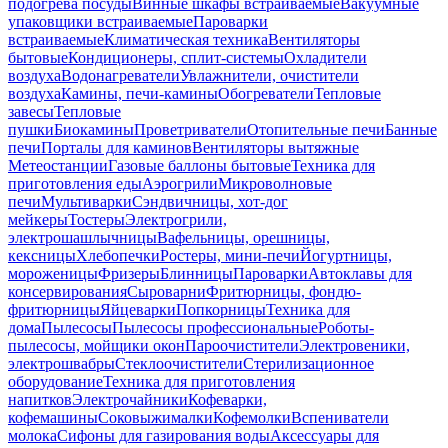
подогрева посуды
Винные шкафы встраиваемые
Вакуумные
упаковщики встраиваемые
Пароварки
встраиваемые
Климатическая техника
Вентиляторы
бытовые
Кондиционеры, сплит-системы
Охладители
воздуха
Водонагреватели
Увлажнители, очистители
воздуха
Камины, печи-камины
Обогреватели
Тепловые
завесы
Тепловые
пушки
Биокамины
Проветриватели
Отопительные печи
Банные
печи
Порталы для каминов
Вентиляторы вытяжные
Метеостанции
Газовые баллоны бытовые
Техника для
приготовления еды
Аэрогрили
Микроволновые
печи
Мультиварки
Сэндвичницы, хот-дог
мейкеры
Тостеры
Электрогрили,
электрошашлычницы
Вафельницы, орешницы,
кексницы
Хлебопечки
Ростеры, мини-печи
Йогуртницы,
мороженицы
Фризеры
Блинницы
Пароварки
Автоклавы для
консервирования
Сыроварни
Фритюрницы, фондю-
фритюрницы
Яйцеварки
Попкорницы
Техника для
дома
Пылесосы
Пылесосы профессиональные
Роботы-
пылесосы, мойщики окон
Пароочистители
Электровеники,
электрошвабры
Стеклоочистители
Стерилизационное
оборудование
Техника для приготовления
напитков
Электрочайники
Кофеварки,
кофемашины
Соковыжималки
Кофемолки
Вспениватели
молока
Сифоны для газирования воды
Аксессуары для