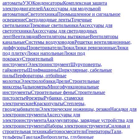
автоматы
УЗО
Конденсаторы
Комплексная защита
электродвигателей
Аксессуары для модульной
автоматики
Светотехника
Промышленное и сигнальное
освещение
Светодиодные ленты
Точечные
светильники
Трековые светильники
Аксессуары для
светотехники
Аксессуары для светодиодных
лент
Вентиляция
Вентиляторы вытяжные
Вентиляторы
канальные
Системы воздуховодов
Решетки вентиляционные,
диффузоры
Проветриватели
Люки
Люки ревизионные
Люки
под плитку
Люки напольные
Люки под
покраску
Строительный
инструмент
Электроинструмент
Шуруповерты,
гайковерты
Шлифмашины
Циркулярные, сабельные
пилы
Перфораторы, отбойные
молотки
Электролобзики
Дрели
Строительные
миксеры
Дальномеры
Многофункциональные
инструменты
Строительные фены
Строительные
пистолеты
Фрезеры
Рубанки, стамески
электрические
Краскопульты
Степлеры,
гвоздезабиватели
Электрические ножницы, резаки
Насадки для
электроинструмента
Аксессуары для
электроинструмента
Аккумуляторы, зарядные устройства для
электроинструмента
Наборы электроинструмента
Силовая и
строительная техника
Бетоносмесители
Генераторы
Тали,
тельферы
Такелаж
Виброплиты, глубинные