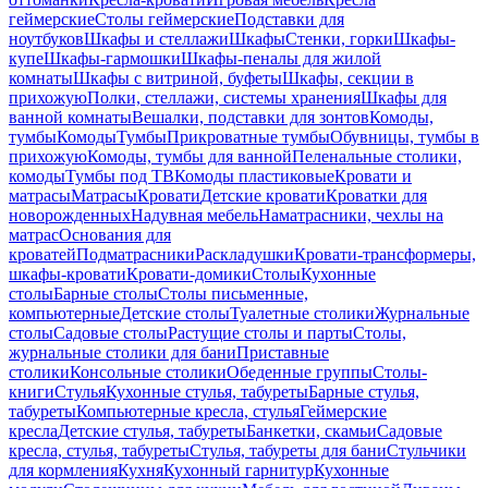
геймерские
Столы геймерские
Подставки для
ноутбуков
Шкафы и стеллажи
Шкафы
Стенки, горки
Шкафы-
купе
Шкафы-гармошки
Шкафы-пеналы для жилой
комнаты
Шкафы с витриной, буфеты
Шкафы, секции в
прихожую
Полки, стеллажи, системы хранения
Шкафы для
ванной комнаты
Вешалки, подставки для зонтов
Комоды,
тумбы
Комоды
Тумбы
Прикроватные тумбы
Обувницы, тумбы в
прихожую
Комоды, тумбы для ванной
Пеленальные столики,
комоды
Тумбы под ТВ
Комоды пластиковые
Кровати и
матрасы
Матрасы
Кровати
Детские кровати
Кроватки для
новорожденных
Надувная мебель
Наматрасники, чехлы на
матрас
Основания для
кроватей
Подматрасники
Раскладушки
Кровати-трансформеры,
шкафы-кровати
Кровати-домики
Столы
Кухонные
столы
Барные столы
Столы письменные,
компьютерные
Детские столы
Туалетные столики
Журнальные
столы
Садовые столы
Растущие столы и парты
Столы,
журнальные столики для бани
Приставные
столики
Консольные столики
Обеденные группы
Столы-
книги
Стулья
Кухонные стулья, табуреты
Барные стулья,
табуреты
Компьютерные кресла, стулья
Геймерские
кресла
Детские стулья, табуреты
Банкетки, скамьи
Садовые
кресла, стулья, табуреты
Стулья, табуреты для бани
Стульчики
для кормления
Кухня
Кухонный гарнитур
Кухонные