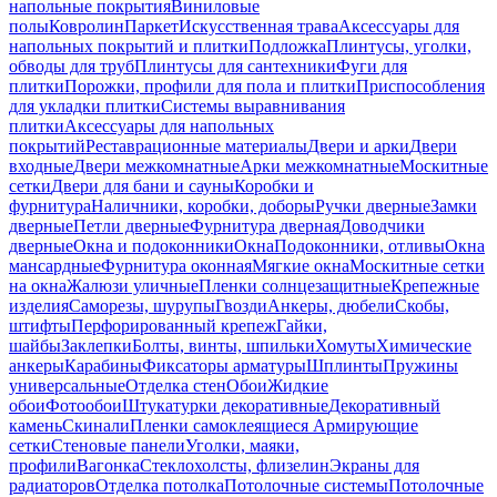
напольные покрытия
Виниловые
полы
Ковролин
Паркет
Искусственная трава
Аксессуары для
напольных покрытий и плитки
Подложка
Плинтусы, уголки,
обводы для труб
Плинтусы для сантехники
Фуги для
плитки
Порожки, профили для пола и плитки
Приспособления
для укладки плитки
Системы выравнивания
плитки
Аксессуары для напольных
покрытий
Реставрационные материалы
Двери и арки
Двери
входные
Двери межкомнатные
Арки межкомнатные
Москитные
сетки
Двери для бани и сауны
Коробки и
фурнитура
Наличники, коробки, доборы
Ручки дверные
Замки
дверные
Петли дверные
Фурнитура дверная
Доводчики
дверные
Окна и подоконники
Окна
Подоконники, отливы
Окна
мансардные
Фурнитура оконная
Мягкие окна
Москитные сетки
на окна
Жалюзи уличные
Пленки солнцезащитные
Крепежные
изделия
Саморезы, шурупы
Гвозди
Анкеры, дюбели
Скобы,
штифты
Перфорированный крепеж
Гайки,
шайбы
Заклепки
Болты, винты, шпильки
Хомуты
Химические
анкеры
Карабины
Фиксаторы арматуры
Шплинты
Пружины
универсальные
Отделка стен
Обои
Жидкие
обои
Фотообои
Штукатурки декоративные
Декоративный
камень
Скинали
Пленки самоклеящиеся
Армирующие
сетки
Стеновые панели
Уголки, маяки,
профили
Вагонка
Стеклохолсты, флизелин
Экраны для
радиаторов
Отделка потолка
Потолочные системы
Потолочные