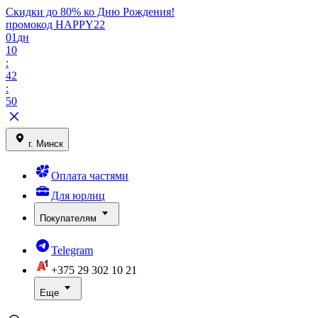
Скидки до 80% ко Дню Рождения!
промокод HAPPY22
01
дн
10
:
42
:
50
г. Минск
Оплата частями
Для юрлиц
Покупателям
Telegram
+375 29
302 10 21
Еще