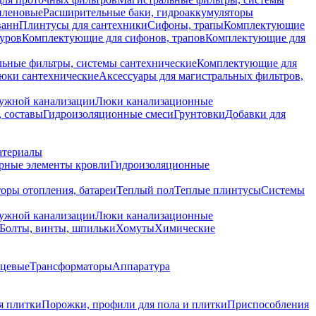
иленовые
Расширительные баки, гидроаккумуляторы
ванн
Плинтусы для сантехники
Сифоны, трапы
Комплектующие
уров
Комплектующие для сифонов, трапов
Комплектующие для
ьные фильтры, системы сантехнические
Комплектующие для
юки сантехнические
Аксессуары для магистральных фильтров,
ружной канализации
Люки канализационные
 составы
Гидроизоляционные смеси
Грунтовки
Добавки для
атериалы
рные элементы кровли
Гидроизоляционные
оры отопления, батареи
Теплый пол
Теплые плинтусы
Системы
ружной канализации
Люки канализационные
Болты, винты, шпильки
Хомуты
Химические
нцевые
Трансформаторы
Аппаратура
я плитки
Порожки, профили для пола и плитки
Приспособления