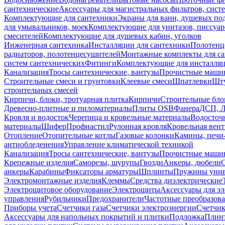
сантехнические
Аксессуары для магистральных фильтров, сист
Комплектующие для сантехники
Экраны для ванн, душевых по
для умывальников, моек
Комплектующие для унитазов, писсуар
смесителей
Комплектующие для душевых кабин, уголков
Инженерная сантехника
Инсталляции для сантехники
Полотенц
радиаторов, полотенцесушителей
Монтажные комплекты для с
систем сантехнических
Фитинги
Комплектующие для инсталля
Канализация
Тросы сантехнические, вантузы
Прочистные маши
Строительные смеси и грунтовки
Клеевые смеси
Шпатлевки
Шту
строительных смесей
Кирпичи, блоки, тротуарная плитка
Кирпичи
Строительные бло
Древесно-плитные и пиломатериалы
Плиты OSB
Фанера
ДСП, 
Кровля и водосток
Черепица и кровельные материалы
Водосточ
материалы
Шифер
Профнастил
Рулонная кровля
Кровельная вен
Отопление
Отопительные котлы
Газовые колонки
Камины, печи
антиобледенения
Управление климатической техникой
Канализация
Тросы сантехнические, вантузы
Прочистные маши
Крепежные изделия
Саморезы, шурупы
Гвозди
Анкеры, дюбели
анкеры
Карабины
Фиксаторы арматуры
Шплинты
Пружины унив
Электромонтажные изделия
Клеммы
Средства диэлектрические
Электрощитовое оборудование
Электрощиты
Аксессуары для э
управления
Рубильники
Предохранители
Частотные преобразов
Приборы учета
Счетчики газа
Счетчики электроэнергии
Счетчи
Аксессуары для напольных покрытий и плитки
Подложка
Плинт