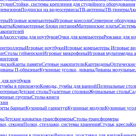
студии
Стойки, системы крепления для студийного оборудования
елевизоров
Подписки на видеосервисы
ТВ-антенны
ТВ-тюнеры
Ак
теры
Игровые компьютеры
Игровые консоли
Серверное оборудов
карты
Компьютерные блоки питания
Материнские платы
Системы
накопителей
ов
Аксессуары для ноутбуков
Очки для компьютера
Рюкзаки для но
контроллеры
Игровые ноутбуки
Игровые компьютеры
Игровые ви
ие
Столы геймерские
Игровые микрофоны
Игровая мультимедиа 
ониторов
диски
Карты памяти
Сетевые накопители
Картридеры
Оптические
иваны П-образные
Кухонные уголки, диваны
Диваны модульные
 для ноутбуков
тумбы в прихожую
Комоды, тумбы для ванной
Пеленальные стол
ьютерные
Детские столы
Туалетные столики
Журнальные столы
Са
денные группы
Столы-книги
ухни
уреты барные
Кухонный гарнитур
Кухонные модули
Кухонные угол
ры
Детские кроватки-трансформеры
Столы-трансформеры
ки, секции
Полки, стеллажи, системы хранения
Стулья, кресла
Ко
емы хранения в прихожую
Вешалки, подставки для зонтов
Банкет