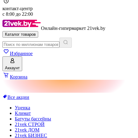
контакт-центр
с
8:00
до
22:00
Онлайн-гипермаркет 21vek.by
Каталог товаров
Избранное
Аккаунт
Корзина
Все акции
Уценка
Климат
Батуты бассейны
21vek СТРОЙ
21vek ДОМ
21vek БИЗНЕС