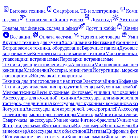
Бытовая техника
Смартфоны, ТВ и электроника
Комп
отделка
Строительный инструмент
Дом и сад
Авто и 
Товары для бизнеса, склада и офиса
Досуг и хобби
Ювели
Все акции
Оплата частями
Уцененные товары
Умны
Крупная техника для кухни
Холодильники
Вытяжки
Кухонные 
Встраиваемая техника, оборудование
Варочные панели
Духовые
встраиваемые
Комплекты встраиваемой техники
Морозильники 
упаковщики встраиваемые
Пароварки встраиваемые
Техника для приготовления еды
Аэрогрили
Микроволновые пе
кексницы
Хлебопечки
Ростеры, мини-печи
Йогуртницы, морож
фритюрницы
Яйцеварки
Попкорницы
Техника для приготовления напитков
Электрочайники
Кофевар
Техника для измельчения продуктов
Блендеры
Кухонные комбай
Мелкая техника
Весы кухонные, бытовые
Сушилки для овощей 
Аксессуары для кухонной техники
Аксессуары для микроволно
тостеров, сэндвичниц
Аксессуары для кухонных комбайнов
Акс
йогуртниц
Аксессуары для аэрогрилей, электрогрилей
Аксессуа
Телевизоры, мониторы
Телевизоры
Мониторы
Мониторы-телеви
Смарт-часы, аксессуары
Умные часы
Фитнес-браслеты
Умные ча
Фото, видеосъемка
Фотоаппараты
Видеокамеры
Экшн-камеры
Ка
видеокамер
Аксессуары для объективов
Штативы
Цифровые фот
Оборудование для фотостудии
Кольцевые лампы
Фоны для фото