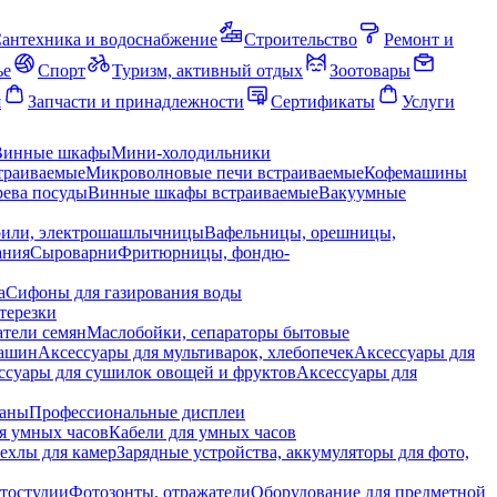
антехника и водоснабжение
Строительство
Ремонт и
ье
Спорт
Туризм, активный отдых
Зоотовары
я
Запчасти и принадлежности
Сертификаты
Услуги
Винные шкафы
Мини-холодильники
траиваемые
Микроволновые печи встраиваемые
Кофемашины
ева посуды
Винные шкафы встраиваемые
Вакуумные
рили, электрошашлычницы
Вафельницы, орешницы,
ания
Сыроварни
Фритюрницы, фондю-
а
Сифоны для газирования воды
терезки
тели семян
Маслобойки, сепараторы бытовые
машин
Аксессуары для мультиварок, хлебопечек
Аксессуары для
ссуары для сушилок овощей и фруктов
Аксессуары для
раны
Профессиональные дисплеи
я умных часов
Кабели для умных часов
ехлы для камер
Зарядные устройства, аккумуляторы для фото,
тостудии
Фотозонты, отражатели
Оборудование для предметной