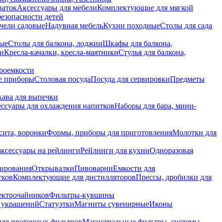
ваток
Аксессуары для мебели
Комплектующие для мягкой
безопасности детей
чели садовые
Надувная мебель
Кухни походные
Столы для сада
вые
Столы для балкона, лоджии
Шкафы для балкона,
ии
Кресла-качалки, кресла-маятники
Стулья для балкона,
роемкости
е приборы
Столовая посуда
Посуда для сервировки
Предметы
укава для выпечки
ссуары для охлаждения напитков
Наборы для бара, мини-
сита, воронки
Формы, приборы для приготовления
Молотки для
аксессуары на рейлинги
Рейлинги для кухни
Одноразовая
вирования
Открывалки
Пивоварни
Емкости для
тков
Комплектующие для дистилляторов
Прессы, дробилки для
лектрочайников
Фильтры-кувшины
я украшений
Статуэтки
Магниты сувенирные
Иконы
ля проточных фильтров
Магистральные фильтры, системы