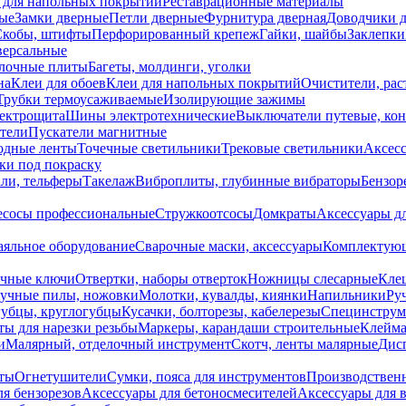
 для напольных покрытий
Реставрационные материалы
ые
Замки дверные
Петли дверные
Фурнитура дверная
Доводчики 
Скобы, штифты
Перфорированный крепеж
Гайки, шайбы
Заклепки
ерсальные
лочные плиты
Багеты, молдинги, уголки
на
Клеи для обоев
Клеи для напольных покрытий
Очистители, рас
Трубки термоусаживаемые
Изолирующие зажимы
лектрощита
Шины электротехнические
Выключатели путевые, ко
атели
Пускатели магнитные
одные ленты
Точечные светильники
Трековые светильники
Аксесс
и под покраску
ли, тельферы
Такелаж
Виброплиты, глубинные вибраторы
Бензор
сосы профессиональные
Стружкоотсосы
Домкраты
Аксессуары д
аяльное оборудование
Сварочные маски, аксессуары
Комплектующ
ечные ключи
Отвертки, наборы отверток
Ножницы слесарные
Кле
учные пилы, ножовки
Молотки, кувалды, киянки
Напильники
Ру
убцы, круглогубцы
Кусачки, болторезы, кабелерезы
Специнструм
ы для нарезки резьбы
Маркеры, карандаши строительные
Клейма
и
Малярный, отделочный инструмент
Скотч, ленты малярные
Дисп
иты
Огнетушители
Сумки, пояса для инструментов
Производствен
я бензорезов
Аксессуары для бетоносмесителей
Аксессуары для 