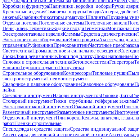
для укладки плитки
Системы выравнивания плитки
Аксессуары
Коробки и фурнитура
Наличники, коробки, доборы
Ручки дверн
Крепежные изделия
Саморезы, шурупы
Гвозди
Анкеры, дюбели
анкеры
Карабины
Фиксаторы арматуры
Шплинты
Пружины унив
Отделка потолка
Потолочные системы
Потолочные панели
Пото
Пены, клеи, герметики
Жидкие гвозди
Герметики
Монтажная пе
Электромонтажные изделия
Клеммы
Средства диэлектрические
Электрощитовое оборудование
Электрощиты
Аксессуары для э
управления
Рубильники
Предохранители
Частотные преобразов
Светотехника
Промышленное и сигнальное освещение
Светоди
Люки
Люки ревизионные
Люки под плитку
Люки напольные
Люк
Силовая и строительная техника
Бетоносмесители
Генераторы
Та
машины
Гидроинструмент
Погрузчики
Строительное оборудование
Компрессоры
Тепловые пушки
Пыле
электроинструмента
Пневмоинструмент
Сварочное и паяльное оборудование
Сварочное оборудование
П
пайки
Слесарный инструмент
Наборы инструментов
Головки, биты
Га
Столярный инструмент
Тиски, струбцины, гейферные зажимы
Р
Электромонтажный инструмент
Обжимной инструмент
Плоског
Разметочный инструмент
Разметочные инструменты
Инструмент
Отделочный инструмент
Плиткорезы
Кельмы, шпатели, гладилк
работ
Пленки строительные
Спецодежда и средства защиты
Средства индивидуальной защ
Аксессуары для силовой и строительной техники
Аксессуары дл