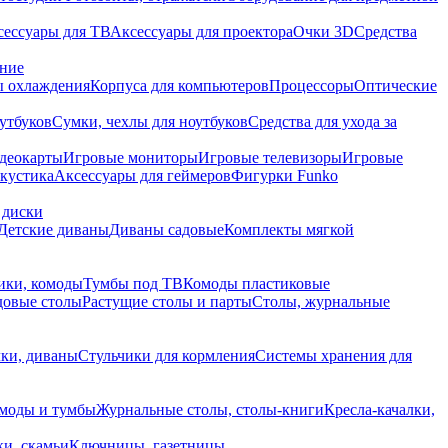
сессуары для ТВ
Аксессуары для проектора
Очки 3D
Средства
ание
 охлаждения
Корпуса для компьютеров
Процессоры
Оптические
утбуков
Сумки, чехлы для ноутбуков
Средства для ухода за
деокарты
Игровые мониторы
Игровые телевизоры
Игровые
акустика
Аксессуары для геймеров
Фигурки Funko
 диски
Детские диваны
Диваны садовые
Комплекты мягкой
ики, комоды
Тумбы под ТВ
Комоды пластиковые
довые столы
Растущие столы и парты
Столы, журнальные
ки, диваны
Стульчики для кормления
Системы хранения для
моды и тумбы
Журнальные столы, столы-книги
Кресла-качалки,
ки, скамьи
Ключницы, газетницы