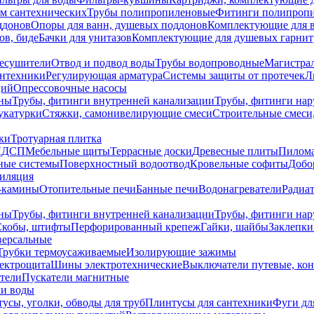
ем сантехнических
Трубы полипропиленовые
Фитинги полипроп
ддонов
Опоры для ванн, душевых поддонов
Комплектующие для 
ов, биде
Бачки для унитазов
Комплектующие для душевых гарнит
есушители
Отвод и подвод воды
Трубы водопроводные
Магистрал
антехники
Регулирующая арматура
Системы защиты от протечек
Л
ций
Опрессовочные насосы
ны
Трубы, фитинги внутренней канализации
Трубы, фитинги на
катурки
Стяжки, самонивелирующие смеси
Строительные смеси,
ки
Тротуарная плитка
ЛДСП
Мебельные щиты
Террасные доски
Древесные плиты
Пилом
ные системы
Поверхностный водоотвод
Кровельные софиты
Добо
тиляция
-камины
Отопительные печи
Банные печи
Водонагреватели
Радиат
ны
Трубы, фитинги внутренней канализации
Трубы, фитинги на
Скобы, штифты
Перфорированный крепеж
Гайки, шайбы
Заклепки
ерсальные
Трубки термоусаживаемые
Изолирующие зажимы
лектрощита
Шины электротехнические
Выключатели путевые, ко
атели
Пускатели магнитные
ки воды
усы, уголки, обводы для труб
Плинтусы для сантехники
Фуги дл