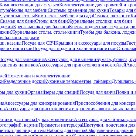
Комплектующие для стульев
Комплектующие для кроватей и кро
итура
Чехлы для мебели
Системы хранения для кухни
Товары для 
, уличные столы
Комплекты мебели для сада
Гамаки, шезлонги
Ка
Скамьи для бани
Столы для бани
Журнальные столики для бани
лоджии
Кресла-мешки для балкона
Кресла подвесные, стулья садо
оджии
Журнальные столы, столы-книги
Тумбы для балкона, лодж
я балкона, лоджии
ши, казаны
Посуда для СВЧ
Крышки и аксессуары для посуды
Гаст
орячих напитков
Посуда для подачи и хранения напитков
Столовы
Посуда для запекания
Аксессуары для выпечки
Бумага, фольга, р
хранения напитков
Аксессуары для приготовления коктейлей
Аксе
ожей
Ножеточки и комплектующие
ки
Разделочные доски
Кухонные термометры, таймеры
Дуршлаги, 
ры для кухни
Органайзеры для специй
Посуда для ланча
Полки и 
ия
Аксессуары для консервирования
Приспособления для консер
ков
Аксессуары для приготовления и хранения алкогольных напи
йники для плиты
Турки, молочники
Аксессуары для чайников, э
отографий, картин
Предметы интерьера
Шкатулки, подставки дл
етики для лица и тела
Наборы для бритья
Оформление подарков
льтры для воды
Фильтры-кувшины
Картриджи, комплектующие д