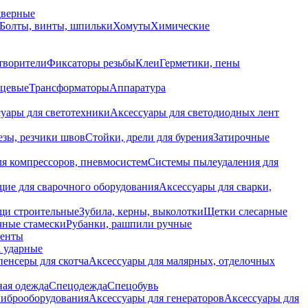
дверные
Болты, винты, шпильки
Хомуты
Химические
творители
Фиксаторы резьбы
Клеи
Герметики, пены
нцевые
Трансформаторы
Аппаратура
уары для светотехники
Аксессуары для светодиодных лент
езы, резчики швов
Стойки, дрели для бурения
Затирочные
ля компрессоров, пневмосистем
Системы пылеудаления для
ие для сварочного оборудования
Аксессуары для сварки,
щи строительные
Зубила, керны, выколотки
Щетки слесарные
чные стамески
Рубанки, рашпили ручные
енты
 ударные
енсеры для скотча
Аксессуары для малярных, отделочных
ная одежда
Спецодежда
Спецобувь
виброоборудования
Аксессуары для генераторов
Аксессуары для