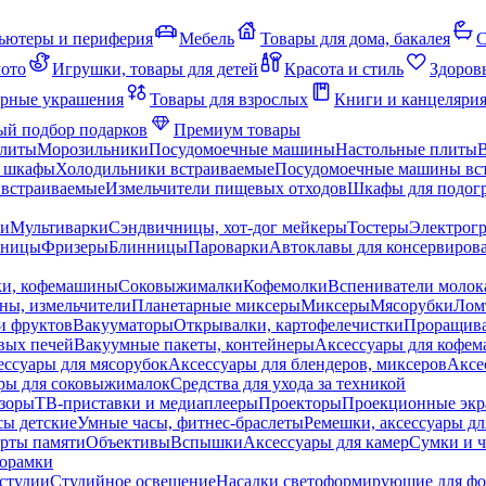
ьютеры и периферия
Мебель
Товары для дома, бакалея
С
мото
Игрушки, товары для детей
Красота и стиль
Здоров
рные украшения
Товары для взрослых
Книги и канцеляри
й подбор подарков
Премиум товары
плиты
Морозильники
Посудомоечные машины
Настольные плиты
 шкафы
Холодильники встраиваемые
Посудомоечные машины вс
встраиваемые
Измельчители пищевых отходов
Шкафы для подогр
чи
Мультиварки
Сэндвичницы, хот-дог мейкеры
Тостеры
Электрог
еницы
Фризеры
Блинницы
Пароварки
Автоклавы для консервиров
ки, кофемашины
Соковыжималки
Кофемолки
Вспениватели молок
ны, измельчители
Планетарные миксеры
Миксеры
Мясорубки
Лом
и фруктов
Вакууматоры
Открывалки, картофелечистки
Проращива
вых печей
Вакуумные пакеты, контейнеры
Аксессуары для кофе
ессуары для мясорубок
Аксессуары для блендеров, миксеров
Аксе
ры для соковыжималок
Средства для ухода за техникой
зоры
ТВ-приставки и медиаплееры
Проекторы
Проекционные эк
сы детские
Умные часы, фитнес-браслеты
Ремешки, аксессуары дл
рты памяти
Объективы
Вспышки
Аксессуары для камер
Сумки и ч
орамки
студии
Студийное освещение
Насадки светоформирующие для фо