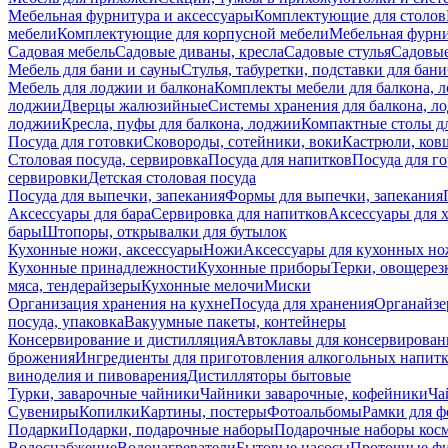
Мебельная фурнитура и аксессуары
Комплектующие для столов
мебели
Комплектующие для корпусной мебели
Мебельная фурн
Садовая мебель
Садовые диваны, кресла
Садовые стулья
Садовые
Мебель для бани и сауны
Стулья, табуретки, подставки для бани
Мебель для лоджии и балкона
Комплекты мебели для балкона, 
лоджии
Дверцы жалюзийные
Системы хранения для балкона, л
лоджии
Кресла, пуфы для балкона, лоджии
Компактные столы дл
Посуда для готовки
Сковороды, сотейники, воки
Кастрюли, ков
Столовая посуда, сервировка
Посуда для напитков
Посуда для г
сервировки
Детская столовая посуда
Посуда для выпечки, запекания
Формы для выпечки, запекания
Аксессуары для бара
Сервировка для напитков
Аксессуары для 
бары
Штопоры, открывалки для бутылок
Кухонные ножи, аксессуары
Ножи
Аксессуары для кухонных н
Кухонные принадлежности
Кухонные приборы
Терки, овощерез
мяса, тендерайзеры
Кухонные мелочи
Миски
Организация хранения на кухне
Посуда для хранения
Органайзе
посуда, упаковка
Вакуумные пакеты, контейнеры
Консервирование и дистилляция
Автоклавы для консервирован
брожения
Ингредиенты для приготовления алкогольных напит
виноделия и пивоварения
Дистилляторы бытовые
Турки, заварочные чайники
Чайники заварочные, кофейники
Ча
Сувениры
Копилки
Картины, постеры
Фотоальбомы
Рамки для ф
Подарки
Подарки, подарочные наборы
Подарочные наборы косм
Водоснабжение
Водонагреватели
Бытовые насосы
Проточные фи