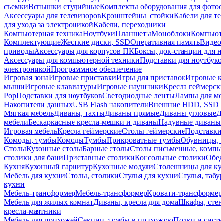
съемки
Вспышки студийные
Комплекты оборудования для фото
Аксессуары для телевизоров
Кронштейны, стойки
Кабели для т
для ухода за электроникой
Кабели, переходники
Компьютерная техника
Ноутбуки
Планшеты
Моноблоки
Компью
Комплектующие
Жесткие диски, SSD
Оперативная память
Видео
приводы
Аксессуары для корпусов ПК
Боксы, док-станции для 
Аксессуары для компьютерной техники
Подставки для ноутбук
электроникой
Программное обеспечение
Игровая зона
Игровые приставки
Игры для приставок
Игровые 
мыши
Игровые клавиатуры
Игровые наушники
Кресла геймерск
Pop
Подставки для ноутбуков
Светодиодные ленты
Лампы для м
Накопители данных
USB Flash накопители
Внешние HDD, SSD 
Мягкая мебель
Диваны, тахты
Диваны прямые
Диваны угловые
Д
мебели
Бескаркасные кресла-мешки и диваны
Надувные диваны
Игровая мебель
Кресла геймерские
Столы геймерские
Подставки
Комоды, тумбы
Комоды
Тумбы
Прикроватные тумбы
Обувницы, 
Столы
Кухонные столы
Барные столы
Столы письменные, комп
столики для бани
Приставные столики
Консольные столики
Обе
Кухня
Кухонный гарнитур
Кухонные модули
Столешницы для к
Мебель для кухни
Столы, столики
Стулья для кухни
Стулья, таб
кухни
Мебель-трансформер
Мебель-трансформер
Кровати-трансформе
Мебель для жилых комнат
Диваны, кресла для дома
Шкафы, стен
кресла-маятники
Мебель для прихожей
Секции, тумбы в прихожую
Полки и сист