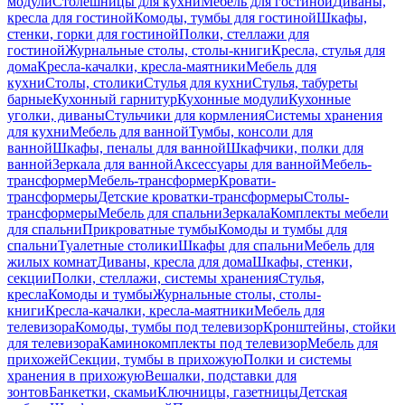
модули
Столешницы для кухни
Мебель для гостиной
Диваны,
кресла для гостиной
Комоды, тумбы для гостиной
Шкафы,
стенки, горки для гостиной
Полки, стеллажи для
гостиной
Журнальные столы, столы-книги
Кресла, стулья для
дома
Кресла-качалки, кресла-маятники
Мебель для
кухни
Столы, столики
Стулья для кухни
Стулья, табуреты
барные
Кухонный гарнитур
Кухонные модули
Кухонные
уголки, диваны
Стульчики для кормления
Системы хранения
для кухни
Мебель для ванной
Тумбы, консоли для
ванной
Шкафы, пеналы для ванной
Шкафчики, полки для
ванной
Зеркала для ванной
Аксессуары для ванной
Мебель-
трансформер
Мебель-трансформер
Кровати-
трансформеры
Детские кроватки-трансформеры
Столы-
трансформеры
Мебель для спальни
Зеркала
Комплекты мебели
для спальни
Прикроватные тумбы
Комоды и тумбы для
спальни
Туалетные столики
Шкафы для спальни
Мебель для
жилых комнат
Диваны, кресла для дома
Шкафы, стенки,
секции
Полки, стеллажи, системы хранения
Стулья,
кресла
Комоды и тумбы
Журнальные столы, столы-
книги
Кресла-качалки, кресла-маятники
Мебель для
телевизора
Комоды, тумбы под телевизор
Кронштейны, стойки
для телевизора
Каминокомплекты под телевизор
Мебель для
прихожей
Секции, тумбы в прихожую
Полки и системы
хранения в прихожую
Вешалки, подставки для
зонтов
Банкетки, скамьи
Ключницы, газетницы
Детская