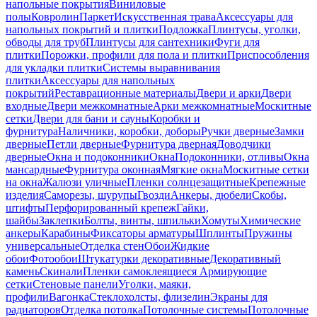
напольные покрытия
Виниловые
полы
Ковролин
Паркет
Искусственная трава
Аксессуары для
напольных покрытий и плитки
Подложка
Плинтусы, уголки,
обводы для труб
Плинтусы для сантехники
Фуги для
плитки
Порожки, профили для пола и плитки
Приспособления
для укладки плитки
Системы выравнивания
плитки
Аксессуары для напольных
покрытий
Реставрационные материалы
Двери и арки
Двери
входные
Двери межкомнатные
Арки межкомнатные
Москитные
сетки
Двери для бани и сауны
Коробки и
фурнитура
Наличники, коробки, доборы
Ручки дверные
Замки
дверные
Петли дверные
Фурнитура дверная
Доводчики
дверные
Окна и подоконники
Окна
Подоконники, отливы
Окна
мансардные
Фурнитура оконная
Мягкие окна
Москитные сетки
на окна
Жалюзи уличные
Пленки солнцезащитные
Крепежные
изделия
Саморезы, шурупы
Гвозди
Анкеры, дюбели
Скобы,
штифты
Перфорированный крепеж
Гайки,
шайбы
Заклепки
Болты, винты, шпильки
Хомуты
Химические
анкеры
Карабины
Фиксаторы арматуры
Шплинты
Пружины
универсальные
Отделка стен
Обои
Жидкие
обои
Фотообои
Штукатурки декоративные
Декоративный
камень
Скинали
Пленки самоклеящиеся
Армирующие
сетки
Стеновые панели
Уголки, маяки,
профили
Вагонка
Стеклохолсты, флизелин
Экраны для
радиаторов
Отделка потолка
Потолочные системы
Потолочные