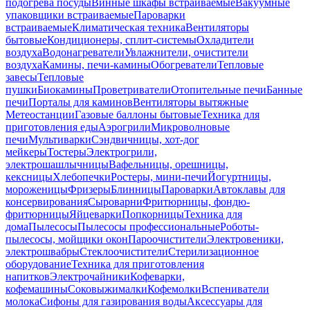
подогрева посуды
Винные шкафы встраиваемые
Вакуумные
упаковщики встраиваемые
Пароварки
встраиваемые
Климатическая техника
Вентиляторы
бытовые
Кондиционеры, сплит-системы
Охладители
воздуха
Водонагреватели
Увлажнители, очистители
воздуха
Камины, печи-камины
Обогреватели
Тепловые
завесы
Тепловые
пушки
Биокамины
Проветриватели
Отопительные печи
Банные
печи
Порталы для каминов
Вентиляторы вытяжные
Метеостанции
Газовые баллоны бытовые
Техника для
приготовления еды
Аэрогрили
Микроволновые
печи
Мультиварки
Сэндвичницы, хот-дог
мейкеры
Тостеры
Электрогрили,
электрошашлычницы
Вафельницы, орешницы,
кексницы
Хлебопечки
Ростеры, мини-печи
Йогуртницы,
мороженицы
Фризеры
Блинницы
Пароварки
Автоклавы для
консервирования
Сыроварни
Фритюрницы, фондю-
фритюрницы
Яйцеварки
Попкорницы
Техника для
дома
Пылесосы
Пылесосы профессиональные
Роботы-
пылесосы, мойщики окон
Пароочистители
Электровеники,
электрошвабры
Стеклоочистители
Стерилизационное
оборудование
Техника для приготовления
напитков
Электрочайники
Кофеварки,
кофемашины
Соковыжималки
Кофемолки
Вспениватели
молока
Сифоны для газирования воды
Аксессуары для