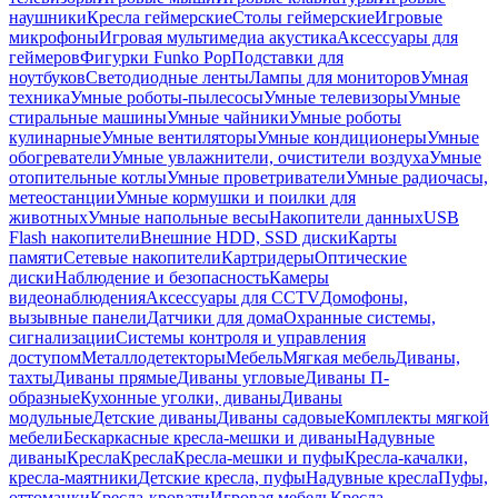
наушники
Кресла геймерские
Столы геймерские
Игровые
микрофоны
Игровая мультимедиа акустика
Аксессуары для
геймеров
Фигурки Funko Pop
Подставки для
ноутбуков
Светодиодные ленты
Лампы для мониторов
Умная
техника
Умные роботы-пылесосы
Умные телевизоры
Умные
стиральные машины
Умные чайники
Умные роботы
кулинарные
Умные вентиляторы
Умные кондиционеры
Умные
обогреватели
Умные увлажнители, очистители воздуха
Умные
отопительные котлы
Умные проветриватели
Умные радиочасы,
метеостанции
Умные кормушки и поилки для
животных
Умные напольные весы
Накопители данных
USB
Flash накопители
Внешние HDD, SSD диски
Карты
памяти
Сетевые накопители
Картридеры
Оптические
диски
Наблюдение и безопасность
Камеры
видеонаблюдения
Аксессуары для CCTV
Домофоны,
вызывные панели
Датчики для дома
Охранные системы,
сигнализации
Системы контроля и управления
доступом
Металлодетекторы
Мебель
Мягкая мебель
Диваны,
тахты
Диваны прямые
Диваны угловые
Диваны П-
образные
Кухонные уголки, диваны
Диваны
модульные
Детские диваны
Диваны садовые
Комплекты мягкой
мебели
Бескаркасные кресла-мешки и диваны
Надувные
диваны
Кресла
Кресла
Кресла-мешки и пуфы
Кресла-качалки,
кресла-маятники
Детские кресла, пуфы
Надувные кресла
Пуфы,
оттоманки
Кресла-кровати
Игровая мебель
Кресла