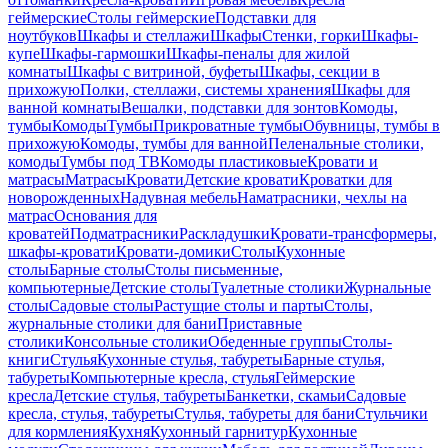
геймерские
Столы геймерские
Подставки для
ноутбуков
Шкафы и стеллажи
Шкафы
Стенки, горки
Шкафы-
купе
Шкафы-гармошки
Шкафы-пеналы для жилой
комнаты
Шкафы с витриной, буфеты
Шкафы, секции в
прихожую
Полки, стеллажи, системы хранения
Шкафы для
ванной комнаты
Вешалки, подставки для зонтов
Комоды,
тумбы
Комоды
Тумбы
Прикроватные тумбы
Обувницы, тумбы в
прихожую
Комоды, тумбы для ванной
Пеленальные столики,
комоды
Тумбы под ТВ
Комоды пластиковые
Кровати и
матрасы
Матрасы
Кровати
Детские кровати
Кроватки для
новорожденных
Надувная мебель
Наматрасники, чехлы на
матрас
Основания для
кроватей
Подматрасники
Раскладушки
Кровати-трансформеры,
шкафы-кровати
Кровати-домики
Столы
Кухонные
столы
Барные столы
Столы письменные,
компьютерные
Детские столы
Туалетные столики
Журнальные
столы
Садовые столы
Растущие столы и парты
Столы,
журнальные столики для бани
Приставные
столики
Консольные столики
Обеденные группы
Столы-
книги
Стулья
Кухонные стулья, табуреты
Барные стулья,
табуреты
Компьютерные кресла, стулья
Геймерские
кресла
Детские стулья, табуреты
Банкетки, скамьи
Садовые
кресла, стулья, табуреты
Стулья, табуреты для бани
Стульчики
для кормления
Кухня
Кухонный гарнитур
Кухонные