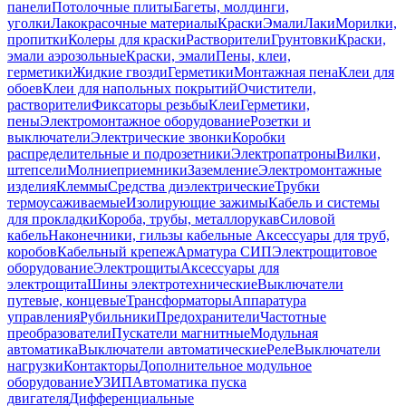
панели
Потолочные плиты
Багеты, молдинги,
уголки
Лакокрасочные материалы
Краски
Эмали
Лаки
Морилки,
пропитки
Колеры для краски
Растворители
Грунтовки
Краски,
эмали аэрозольные
Краски, эмали
Пены, клеи,
герметики
Жидкие гвозди
Герметики
Монтажная пена
Клеи для
обоев
Клеи для напольных покрытий
Очистители,
растворители
Фиксаторы резьбы
Клеи
Герметики,
пены
Электромонтажное оборудование
Розетки и
выключатели
Электрические звонки
Коробки
распределительные и подрозетники
Электропатроны
Вилки,
штепсели
Молниеприемники
Заземление
Электромонтажные
изделия
Клеммы
Средства диэлектрические
Трубки
термоусаживаемые
Изолирующие зажимы
Кабель и системы
для прокладки
Короба, трубы, металлорукав
Силовой
кабель
Наконечники, гильзы кабельные
Аксессуары для труб,
коробов
Кабельный крепеж
Арматура СИП
Электрощитовое
оборудование
Электрощиты
Аксессуары для
электрощита
Шины электротехнические
Выключатели
путевые, концевые
Трансформаторы
Аппаратура
управления
Рубильники
Предохранители
Частотные
преобразователи
Пускатели магнитные
Модульная
автоматика
Выключатели автоматические
Реле
Выключатели
нагрузки
Контакторы
Дополнительное модульное
оборудование
УЗИП
Автоматика пуска
двигателя
Дифференциальные