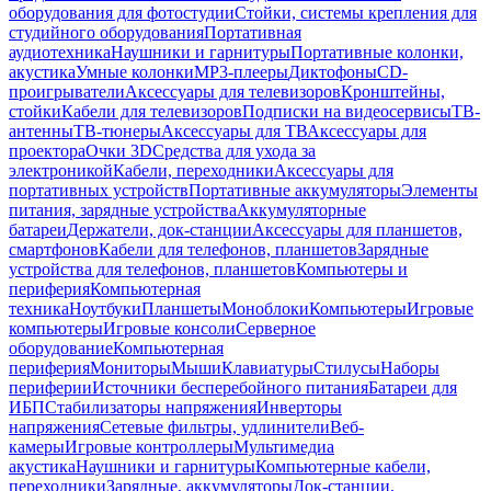
оборудования для фотостудии
Стойки, системы крепления для
студийного оборудования
Портативная
аудиотехника
Наушники и гарнитуры
Портативные колонки,
акустика
Умные колонки
MP3-плееры
Диктофоны
CD-
проигрыватели
Аксессуары для телевизоров
Кронштейны,
стойки
Кабели для телевизоров
Подписки на видеосервисы
ТВ-
антенны
ТВ-тюнеры
Аксессуары для ТВ
Аксессуары для
проектора
Очки 3D
Средства для ухода за
электроникой
Кабели, переходники
Аксессуары для
портативных устройств
Портативные аккумуляторы
Элементы
питания, зарядные устройства
Аккумуляторные
батареи
Держатели, док-станции
Аксессуары для планшетов,
смартфонов
Кабели для телефонов, планшетов
Зарядные
устройства для телефонов, планшетов
Компьютеры и
периферия
Компьютерная
техника
Ноутбуки
Планшеты
Моноблоки
Компьютеры
Игровые
компьютеры
Игровые консоли
Серверное
оборудование
Компьютерная
периферия
Мониторы
Мыши
Клавиатуры
Стилусы
Наборы
периферии
Источники бесперебойного питания
Батареи для
ИБП
Стабилизаторы напряжения
Инверторы
напряжения
Сетевые фильтры, удлинители
Веб-
камеры
Игровые контроллеры
Мультимедиа
акустика
Наушники и гарнитуры
Компьютерные кабели,
переходники
Зарядные, аккумуляторы
Док-станции,