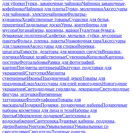
для уборки
Турки, заварочные чайники
Чайники заварочные,
кофейники
Чайники для плиты
Турки, молочники
Аксессуары
для чайников, электрочайников
Фильтры-
кувшины
Хозяйственные товары
Сушилки для белья,
прищепки
Гладильные доски
Урны, контейнеры для
мусора
Органайзеры, корзины, ящики
Туалетная бумага,
бумажные полотенца
Салфетки, мочалки, губки, мусорные
пакеты
Фольга, пленка, пакеты
Упаковочная тара
Аксессуары
для глажения
Аксессуары для стирки
Веревки,
шпагаты
Емкости, дозаторы для моющих средств
Вешалки-
плечики
Мешки хозяйственные
Сувениры
Копилки
Картины,
постеры
Фотоальбомы
Рамки для фотографий,
картин
Предметы интерьера
Шкатулки, подставки для
украшений
Статуэтки
Магниты
сувенирные
Иконы
Праздничный декор
Товары для
праздника
Елки
Аксессуары для елей новогодних
Новогодние
украшения
Светодиодные гирлянды, декорации
Светодиодные
фигуры, игрушки
Временные
татуировки
Фотобутафория
Товары для
маскарада
Подарки
Подарки, подарочные наборы
Подарочные
наборы косметики для лица и тела
Наборы для
бритья
Оформление подарков
Сантехника и
водоснабжение
Сантехника
Душевые кабины, поддоны,
двери
Ванны
Унитазы
Умывальники
Умывальники со
смесителями
Смесители
Душевые панели,