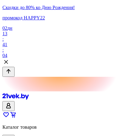
Скидки до 80% ко Дню Рождения!
промокод HAPPY22
02
дн
13
:
41
:
04
Каталог товаров