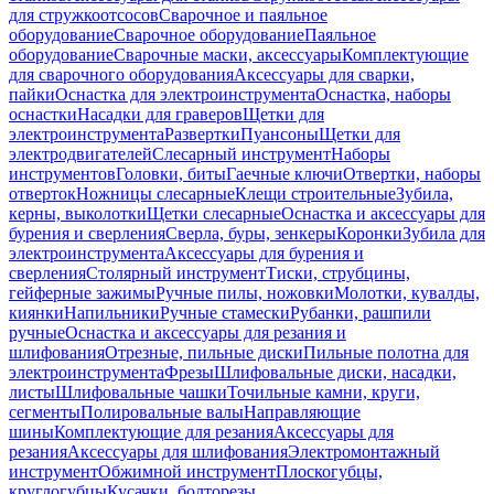
для стружкоотсосов
Сварочное и паяльное
оборудование
Сварочное оборудование
Паяльное
оборудование
Сварочные маски, аксессуары
Комплектующие
для сварочного оборудования
Аксессуары для сварки,
пайки
Оснастка для электроинструмента
Оснастка, наборы
оснастки
Насадки для граверов
Щетки для
электроинструмента
Развертки
Пуансоны
Щетки для
электродвигателей
Слесарный инструмент
Наборы
инструментов
Головки, биты
Гаечные ключи
Отвертки, наборы
отверток
Ножницы слесарные
Клещи строительные
Зубила,
керны, выколотки
Щетки слесарные
Оснастка и аксессуары для
бурения и сверления
Сверла, буры, зенкеры
Коронки
Зубила для
электроинструмента
Аксессуары для бурения и
сверления
Столярный инструмент
Тиски, струбцины,
гейферные зажимы
Ручные пилы, ножовки
Молотки, кувалды,
киянки
Напильники
Ручные стамески
Рубанки, рашпили
ручные
Оснастка и аксессуары для резания и
шлифования
Отрезные, пильные диски
Пильные полотна для
электроинструмента
Фрезы
Шлифовальные диски, насадки,
листы
Шлифовальные чашки
Точильные камни, круги,
сегменты
Полировальные валы
Направляющие
шины
Комплектующие для резания
Аксессуары для
резания
Аксессуары для шлифования
Электромонтажный
инструмент
Обжимной инструмент
Плоскогубцы,
круглогубцы
Кусачки, болторезы,