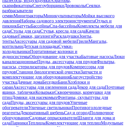
пылесосы, воздуходувки
Аэраторы,
скарификаторы
Снегоуборщики
Дровоколы
Сеялки,
разбрасыватели
семян
Минитракторы
Миникультиваторы
Мойки высокого
давления
Наборы садового электроинструмента
Отдых и
пикник
Батуты
Бассейны
Спа-бассейны
Комплекты мебели для
сада
Столы для сада
Стулья, кресла для сада
Качели
садовые
Гамаки, шезлонги
Раскладушки
Зонты,
тенты
Аксессуары для садовой мебели
Грили
Мангалы,
коптильни
Детская площадка
Сумки-
холодильники
Портативные колонки и
аудиосистемы
Оборудование для участка
Бытовые насосы
Люки
канализационные
Пруды, аксессуары для прудов
Фильтры,
насосы, стерилизаторы для прудов
Компрессоры для
прудов
Станции биологической очистки
Запчасти и
комплектующие для оборудования
Благоустройство
участка
Дачные дома
Беседки
Бани
Хозблоки и
сараи
Аксессуары для озеленения сада
Декор для сада
Почтовые
ящики, таблички
Козырьки
Скворечники, кормушки для
птиц
Домики для насекомых
Фонтаны, скульптуры для
сада
Пруды, аксессуары для прудов
Уличные
обогреватели
Уличные светильники
Противогололедные
реагенты
Декоративный щебень
Сад и огород
Поливочное
оборудование
Садовые опрыскиватели
Шланги для дома и
сада
Парники
Теплицы
Комплектующие для теплиц
Модульные