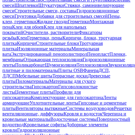
смеси
Шпатлевки
Штукатурки
Стяжки, самонивелирующие
смеси
Строительные смеси, составы
Гидроизоляционные
смеси
Грунтовки
Добавки для строительных смесей
Пены,
клеи, герметики
Жидкие гвозди
Герметики
Монтажная
пена
Клеи для обоев
Клеи для напольных
покрытий
Очистители, растворители
Фиксаторы
резьбы
Клеи
Герметики, пены
Кирпичи, блоки, тротуарная
плитка
Кирпичи
Строительные блоки
Тротуарная
плитка
Изоляционные материалы
Минеральная
вата
Экструдированный пенополистирол
Пенопласт
Пленки,
мембраны
Отражающая теплоизоляция
Гидроизоляционные
ленты
Поликарбонат
Шумоизоляция
Теплоизоляция
Звукоизоляц
плитные и пиломатериалы
Плиты OSB
Фанера
ДСП,
ЛДСП
Мебельные щиты
Террасные доски
Древесные
плиты
Пиломатериалы
Материалы для сухого
строительства
Гипсокартон
Гипсоволокнистые
листы
Цементные плиты
Профили для
гипсокартона
Комплектующие для гипсокартона
Ленты
армирующие
Уплотнительные ленты
Гипсовые и цементные
плиты
Вентиляторы вытяжные
Системы воздуховодов
Решетки
вентиляционные, диффузоры
Кровля и водосток
Черепица и
кровельные материалы
Водосточные системы
Поверхностный
водоотвод
Кровельные софиты
Доборные элементы
кровли
Гидроизоляционные