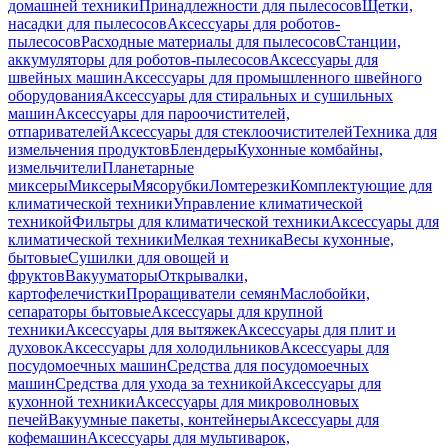
домашней техники
Принадлежности для пылесосов
Щетки,
насадки для пылесосов
Аксессуары для роботов-
пылесосов
Расходные материалы для пылесосов
Станции,
аккумуляторы для роботов-пылесосов
Аксессуары для
швейных машин
Аксессуары для промышленного швейного
оборудования
Аксессуары для стиральных и сушильных
машин
Аксессуары для пароочистителей,
отпаривателей
Аксессуары для стеклоочистителей
Техника для
измельчения продуктов
Блендеры
Кухонные комбайны,
измельчители
Планетарные
миксеры
Миксеры
Мясорубки
Ломтерезки
Комплектующие для
климатической техники
Управление климатической
техникой
Фильтры для климатической техники
Аксессуары для
климатической техники
Мелкая техника
Весы кухонные,
бытовые
Сушилки для овощей и
фруктов
Вакууматоры
Открывалки,
картофелечистки
Проращиватели семян
Маслобойки,
сепараторы бытовые
Аксессуары для крупной
техники
Аксессуары для вытяжек
Аксессуары для плит и
духовок
Аксессуары для холодильников
Аксессуары для
посудомоечных машин
Средства для посудомоечных
машин
Средства для ухода за техникой
Аксессуары для
кухонной техники
Аксессуары для микроволновых
печей
Вакуумные пакеты, контейнеры
Аксессуары для
кофемашин
Аксессуары для мультиварок,