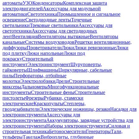
автоматы
УЗО
Конденсаторы
Комплексная защита
электродвигателей
Аксессуары для модульной
автоматики
Светотехника
Промышленное и сигнальное
освещение
Светодиодные ленты
Точечные
светильники
Трековые светильники
Аксессуары для
светотехники
Аксессуары для светодиодных
лент
Вентиляция
Вентиляторы вытяжные
Вентиляторы
канальные
Системы воздуховодов
Решетки вентиляционные,
диффузоры
Проветриватели
Люки
Люки ревизионные
Люки
под плитку
Люки напольные
Люки под
покраску
Строительный
инструмент
Электроинструмент
Шуруповерты,
гайковерты
Шлифмашины
Циркулярные, сабельные
пилы
Перфораторы, отбойные
молотки
Электролобзики
Дрели
Строительные
миксеры
Дальномеры
Многофункциональные
инструменты
Строительные фены
Строительные
пистолеты
Фрезеры
Рубанки, стамески
электрические
Краскопульты
Степлеры,
гвоздезабиватели
Электрические ножницы, резаки
Насадки для
электроинструмента
Аксессуары для
электроинструмента
Аккумуляторы, зарядные устройства для
электроинструмента
Наборы электроинструмента
Силовая и
строительная техника
Бетоносмесители
Генераторы
Тали,
тельферы
Такелаж
Виброплиты, глубинные