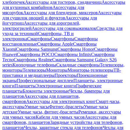
хлебопечек
Аксессуары для тостеров, сэндвичниц
Аксессуары
для кухонных комбайнов
Аксессуары для
мясорубок
Аксессуары для блендеров, миксеров
Аксессуары
для сушилок овощей и фруктов
Аксессуары для
йогуртниц
Аксессуары для аэрогрилей,
электрогрилей
Аксессуары для соковыжималок
Средства для
ухода за техникой
Смартфоны, ТВ и
электроника
Смартфоны
Смартфоны
Смартфоны
восстановленные
Смартфоны Apple
Смартфоны
Xiaomi
Смартфоны Samsung
Смартфоны Honor
Смартфоны
Huawei
Смартфоны POCO
Смартфоны Infinix
Смартфоны
Tecno
Смартфоны Realme
Смартфоны Samsung Galaxy S26
series
Кнопочные телефоны
Складные смартфоны
Телевизоры,
мониторы
Телевизоры
Мониторы
Мониторы-телевизоры
ТВ-
приставки и медиаплееры
Проекторы
Проекционные
экраны
Профессиональные дисплеи
Планшеты, электронные
книги
Планшеты
Электронные книги
Графические
планшеты
Блокноты электронные
Чехлы, бамперы для
планшетов
Аксессуары для планшетов,
смартфонов
Аксессуары для электронных книг
Смарт-часы,
аксессуары
Умные часы
Фитнес-браслеты
Умные часы
детские
Умные часы, фитнес-браслеты
Ремешки, аксессуары
для умных часов
Кабели для умных часов
Аксессуары для
смартфонов, планшетов
Зарядные устройства для телефонов,
планшетов
Чехлы, защитные стекла для телефонов
Чехлы для