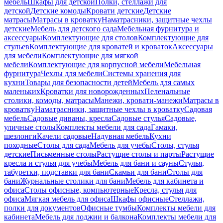
мебель
Шкафы для детской
Полки, стеллажи для
детской
Детские комоды
Кровати детские
Детские
матрасы
Матрасы в кроватку
Наматрасники, защитные чехлы
детские
Мебель для детского сада
Мебельная фурнитура и
аксессуары
Комплектующие для столов
Комплектующие для
стульев
Комплектующие для кроватей и кроваток
Аксессуары
для мебели
Комплектующие для мягкой
мебели
Комплектующие для корпусной мебели
Мебельная
фурнитура
Чехлы для мебели
Системы хранения для
кухни
Товары для безопасности детей
Мебель для самых
маленьких
Кроватки для новорожденных
Пеленальные
столики, комоды, матрасы
Манежи, кровати-манежи
Матрасы в
кроватку
Наматрасники, защитные чехлы в кроватку
Садовая
мебель
Садовые диваны, кресла
Садовые стулья
Садовые,
уличные столы
Комплекты мебели для сада
Гамаки,
шезлонги
Качели садовые
Надувная мебель
Кухни
походные
Столы для сада
Мебель для учебы
Столы, стулья
детские
Письменные столы
Растущие столы и парты
Растущие
кресла и стулья для учебы
Мебель для бани и сауны
Стулья,
табуретки, подставки для бани
Скамьи для бани
Столы для
бани
Журнальные столики для бани
Мебель для кабинета и
офиса
Столы офисные, компьютерные
Кресла, стулья для
офиса
Мягкая мебель для офиса
Шкафы офисные
Стеллажи,
полки для документов
Офисные тумбы
Комплекты мебели для
кабинета
Мебель для лоджии и балкона
Комплекты мебели для