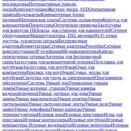
репликаторы
Интерактивные панели,
доски
Комплектующие
Жесткие диски, SSD
Оперативная
память
Видеокарты
Компьютерные блоки
питания
Материнские платы
Системы охлаждения
Корпуса для
компьютеров
Процессоры
Оптические приводы
Аксессуары
для корпусов ПК
Боксы, док-станции для накопителей
Сетевое
оборудование
Маршрутизаторы, DSL-модемы
Wi-Fi точки
доступа, усилители сигнала
Беспроводные
адаптеры
Коммутаторы
Сетевые адаптеры
Powerline
Сетевые
комплектующие
IP-телефония
Медиаконвертеры
Кабели,
переходники сетевые
Антенны для беспроводной
связи
Аксессуары для компьютерной техники
Подставки для
ноутбуков
Аксессуары для ноутбуков
Очки для
компьютера
Рюкзаки для ноутбуков
Сумки, чехлы для
ноутбуков
Средства для ухода за электроникой
Программное
обеспечение
Система Умный дом
Управление умным
домом
Умные колонки, станции
Умные камеры
видеонаблюдения
Умные датчики для дома
Умные
лампы
Умные выключатели
Умные розетки
Умные
светильники
Умные светодиодные ленты
Умные реле
Умные
замки
Умные домофоны
Умные карнизы
Умные
терморегуляторы
Игровая зона
Игровые приставки
Игры для
приставок
Игровые контроллеры
Игровые ноутбуки
Игровые
компьютеры
Игровые видеокарты
Игровые мониторы
Игровые
телевизоры
Игровые мыши
Игровые клавиатуры
Игровые