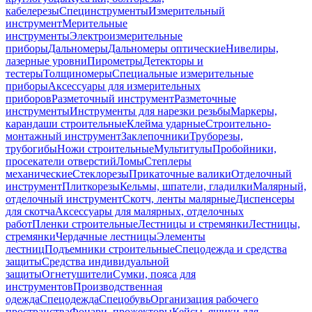
кабелерезы
Специнструменты
Измерительный
инструмент
Мерительные
инструменты
Электроизмерительные
приборы
Дальномеры
Дальномеры оптические
Нивелиры,
лазерные уровни
Пирометры
Детекторы и
тестеры
Толщиномеры
Специальные измерительные
приборы
Аксессуары для измерительных
приборов
Разметочный инструмент
Разметочные
инструменты
Инструменты для нарезки резьбы
Маркеры,
карандаши строительные
Клейма ударные
Строительно-
монтажный инструмент
Заклепочники
Труборезы,
трубогибы
Ножи строительные
Мультитулы
Пробойники,
просекатели отверстий
Ломы
Степлеры
механические
Стеклорезы
Прикаточные валики
Отделочный
инструмент
Плиткорезы
Кельмы, шпатели, гладилки
Малярный,
отделочный инструмент
Скотч, ленты малярные
Диспенсеры
для скотча
Аксессуары для малярных, отделочных
работ
Пленки строительные
Лестницы и стремянки
Лестницы,
стремянки
Чердачные лестницы
Элементы
лестниц
Подъемники строительные
Спецодежда и средства
защиты
Средства индивидуальной
защиты
Огнетушители
Сумки, пояса для
инструментов
Производственная
одежда
Спецодежда
Спецобувь
Организация рабочего
пространства
Фонари, прожекторы
Кейсы, ящики для