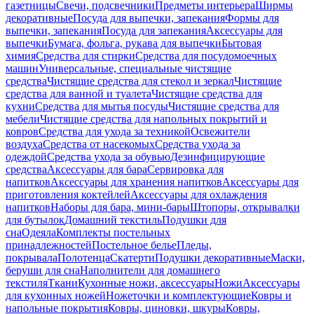
газетницы
Свечи, подсвечники
Предметы интерьера
Ширмы
декоративные
Посуда для выпечки, запекания
Формы для
выпечки, запекания
Посуда для запекания
Аксессуары для
выпечки
Бумага, фольга, рукава для выпечки
Бытовая
химия
Средства для стирки
Средства для посудомоечных
машин
Универсальные, специальные чистящие
средства
Чистящие средства для стекол и зеркал
Чистящие
средства для ванной и туалета
Чистящие средства для
кухни
Средства для мытья посуды
Чистящие средства для
мебели
Чистящие средства для напольных покрытий и
ковров
Средства для ухода за техникой
Освежители
воздуха
Средства от насекомых
Средства ухода за
одеждой
Средства ухода за обувью
Дезинфицирующие
средства
Аксессуары для бара
Сервировка для
напитков
Аксессуары для хранения напитков
Аксессуары для
приготовления коктейлей
Аксессуары для охлаждения
напитков
Наборы для бара, мини-бары
Штопоры, открывалки
для бутылок
Домашний текстиль
Подушки для
сна
Одеяла
Комплекты постельных
принадлежностей
Постельное белье
Пледы,
покрывала
Полотенца
Скатерти
Подушки декоративные
Маски,
беруши для сна
Наполнители для домашнего
текстиля
Ткани
Кухонные ножи, аксессуары
Ножи
Аксессуары
для кухонных ножей
Ножеточки и комплектующие
Ковры и
напольные покрытия
Ковры, циновки, шкуры
Ковры,