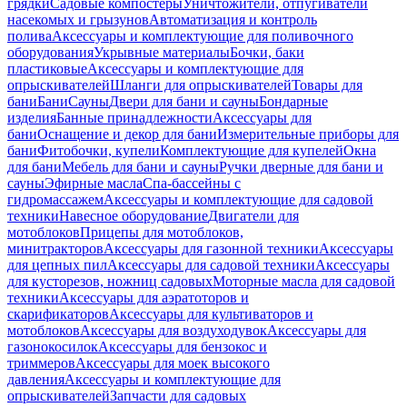
грядки
Садовые компостеры
Уничтожители, отпугиватели
насекомых и грызунов
Автоматизация и контроль
полива
Аксессуары и комплектующие для поливочного
оборудования
Укрывные материалы
Бочки, баки
пластиковые
Аксессуары и комплектующие для
опрыскивателей
Шланги для опрыскивателей
Товары для
бани
Бани
Сауны
Двери для бани и сауны
Бондарные
изделия
Банные принадлежности
Аксессуары для
бани
Оснащение и декор для бани
Измерительные приборы для
бани
Фитобочки, купели
Комплектующие для купелей
Окна
для бани
Мебель для бани и сауны
Ручки дверные для бани и
сауны
Эфирные масла
Спа-бассейны с
гидромассажем
Аксессуары и комплектующие для садовой
техники
Навесное оборудование
Двигатели для
мотоблоков
Прицепы для мотоблоков,
минитракторов
Аксессуары для газонной техники
Аксессуары
для цепных пил
Аксессуары для садовой техники
Аксессуары
для кусторезов, ножниц садовых
Моторные масла для садовой
техники
Аксессуары для аэратоторов и
скарификаторов
Аксессуары для культиваторов и
мотоблоков
Аксессуары для воздуходувок
Аксессуары для
газонокосилок
Аксессуары для бензокос и
триммеров
Аксессуары для моек высокого
давления
Аксессуары и комплектующие для
опрыскивателей
Запчасти для садовых