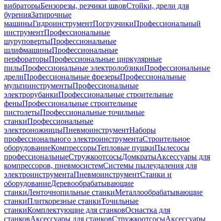
вибраторы
Бензорезы, резчики швов
Стойки, дрели для
бурения
Затирочные
машины
Гидроинструмент
Погрузчики
Профессиональный
инструмент
Профессиональные
шуруповерты
Профессиональные
шлифмашины
Профессиональные
перфораторы
Профессиональные циркулярные
пилы
Профессиональные электролобзики
Профессиональные
дрели
Профессиональные фрезеры
Профессиональные
мультиинструменты
Профессиональные
электрорубанки
Профессиональные строительные
фены
Профессиональные строительные
пистолеты
Профессиональные точильные
станки
Профессиональные
электроножницы
Пневмоинструмент
Наборы
профессионального электроинструмента
Строительное
оборудование
Компрессоры
Тепловые пушки
Пылесосы
профессиональные
Стружкоотсосы
Домкраты
Аксессуары для
компрессоров, пневмосистем
Системы пылеудаления для
электроинструмента
Пневмоинструмент
Станки и
оборудование
Деревообрабатывающие
станки
Ленточнопильные станки
Металлообрабатывающие
станки
Плиткорезные станки
Точильные
станки
Комплектующие для станков
Оснастка для
станков
Аксессуары для станков
Стружкоотсосы
Аксессуары