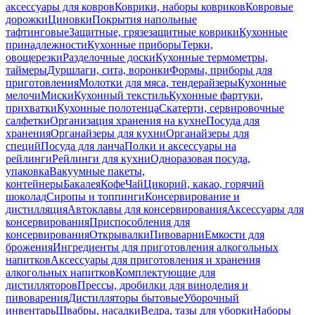
аксессуары для ковров
Коврики, наборы ковриков
Ковровые
дорожки
Циновки
Покрытия напольные
тафтинговые
Защитные, грязезащитные коврики
Кухонные
принадлежности
Кухонные приборы
Терки,
овощерезки
Разделочные доски
Кухонные термометры,
таймеры
Дуршлаги, сита, воронки
Формы, приборы для
приготовления
Молотки для мяса, тендерайзеры
Кухонные
мелочи
Миски
Кухонный текстиль
Кухонные фартуки,
прихватки
Кухонные полотенца
Скатерти, сервировочные
салфетки
Организация хранения на кухне
Посуда для
хранения
Органайзеры для кухни
Органайзеры для
специй
Посуда для ланча
Полки и аксессуары на
рейлинги
Рейлинги для кухни
Одноразовая посуда,
упаковка
Вакуумные пакеты,
контейнеры
Бакалея
Кофе
Чай
Цикорий, какао, горячий
шоколад
Сиропы и топпинги
Консервирование и
дистилляция
Автоклавы для консервирования
Аксессуары для
консервирования
Приспособления для
консервирования
Открывалки
Пивоварни
Емкости для
брожения
Ингредиенты для приготовления алкогольных
напитков
Аксессуары для приготовления и хранения
алкогольных напитков
Комплектующие для
дистилляторов
Прессы, дробилки для виноделия и
пивоварения
Дистилляторы бытовые
Уборочный
инвентарь
Швабры, насадки
Ведра, тазы для уборки
Наборы