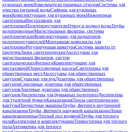
кухонных моек
Измельчители пищевых отходов
Системы для
очистки питьевой воды
Сифоны для кухонных
моек
Комплектующие для кухонных моек
Инженерная
сантехника
Инсталляции для
сантехники
Полотенцесушители
Отвод и подвод воды
Трубы
водопроводные
Магистральные фильтры, системы
сантехнические
Комплектующие для радиаторов,
полотенцесушителей
Монтажные комплекты для
сантехники
Регулирующая арматура
Системы защиты от
протечек
Люки сантехнические
Аксессуары для
магистральных фильтров, систем
сантехнических
Фитинги
Комплектующие для
инсталляций
Опрессовочные насосы
Сантехника для
общественных мест
Аксессуары для общественных
санузлов
Сушилки для рук
Дозаторы для общественных
санузлов
Сенсорные дозаторы для общественных
санузлов
Локтевые дозаторы для общественных
санузлов
Диспенсеры для бумажных полотенец
Диспенсеры
для туалетной бумаги
Канализация
Тросы сантехнические,
вантузы
Прочистные машины
Трубы, фитинги внутренней
канализации
Трубы, фитинги наружной канализации
Люки
канализационные
Теплый пол водяной
Трубы для теплого
пола
Коллекторы и комплектующие
Термостатика для теплого
пола
Автоматика для теплого
пола
Строительство
Строительные смеси и грунтовки
Клеевые