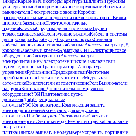
анкеры
Карабины
Фиксаторы арматуры
Шплинты
Пружины
универсальные
Электромонтажное оборудование
Розетки и
выключатели
Электрические звонки
Коробки
распределительные и подрозетники
Электропатроны
Вилки,
штепсели
Заземление
Электромонтажные
изделия
Клеммы
Средства диэлектрические
Трубки
термоусаживаемые
Изолирующие зажимы
Кабель и системы
для прокладки
Короба, трубы, металлорукав
Силовой
кабель
Наконечники, гильзы кабельные
Аксессуары для труб,
коробов
Кабельный крепеж
Арматура СИП
Электрощитовое
оборудование
Электрощиты
Аксессуары для
электрощита
Шины электротехнические
Выключатели
путевые, концевые
Трансформаторы
Аппаратура
управления
Рубильники
Предохранители
Частотные
преобразователи
Пускатели магнитные
Модульная
автоматика
Выключатели автоматические
Реле
Выключатели
нагрузки
Контакторы
Дополнительное модульное
оборудование
УЗИП
Автоматика пуска
двигателя
Дифференциальные
автоматы
УЗО
Конденсаторы
Комплексная защита
электродвигателей
Аксессуары для модульной
автоматики
Приборы учета
Счетчики газа
Счетчики
электроэнергии
Счетчики воды
Ремонт и отделка
Напольные
покрытия и
плитка
Плитка
Ламинат
Линолеум
Керамогранит
Спортивные