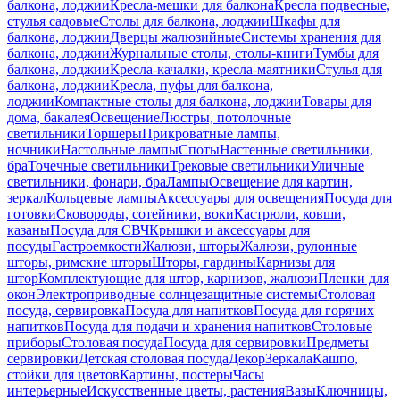
балкона, лоджии
Кресла-мешки для балкона
Кресла подвесные,
стулья садовые
Столы для балкона, лоджии
Шкафы для
балкона, лоджии
Дверцы жалюзийные
Системы хранения для
балкона, лоджии
Журнальные столы, столы-книги
Тумбы для
балкона, лоджии
Кресла-качалки, кресла-маятники
Стулья для
балкона, лоджии
Кресла, пуфы для балкона,
лоджии
Компактные столы для балкона, лоджии
Товары для
дома, бакалея
Освещение
Люстры, потолочные
светильники
Торшеры
Прикроватные лампы,
ночники
Настольные лампы
Споты
Настенные светильники,
бра
Точечные светильники
Трековые светильники
Уличные
светильники, фонари, бра
Лампы
Освещение для картин,
зеркал
Кольцевые лампы
Аксессуары для освещения
Посуда для
готовки
Сковороды, сотейники, воки
Кастрюли, ковши,
казаны
Посуда для СВЧ
Крышки и аксессуары для
посуды
Гастроемкости
Жалюзи, шторы
Жалюзи, рулонные
шторы, римские шторы
Шторы, гардины
Карнизы для
штор
Комплектующие для штор, карнизов, жалюзи
Пленки для
окон
Электроприводные солнцезащитные системы
Столовая
посуда, сервировка
Посуда для напитков
Посуда для горячих
напитков
Посуда для подачи и хранения напитков
Столовые
приборы
Столовая посуда
Посуда для сервировки
Предметы
сервировки
Детская столовая посуда
Декор
Зеркала
Кашпо,
стойки для цветов
Картины, постеры
Часы
интерьерные
Искусственные цветы, растения
Вазы
Ключницы,