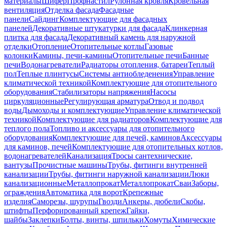
материалы
Шифер
Профнастил
Рулонная кровля
Кровельная
вентиляция
Отделка фасада
Фасадные
панели
Сайдинг
Комплектующие для фасадных
панелей
Декоративные штукатурки для фасада
Клинкерная
плитка для фасада
Декоративный камень для наружной
отделки
Отопление
Отопительные котлы
Газовые
колонки
Камины, печи-камины
Отопительные печи
Банные
печи
Водонагреватели
Радиаторы отопления, батареи
Теплый
пол
Теплые плинтусы
Системы антиобледенения
Управление
климатической техникой
Комплектующие для отопительного
оборудования
Стабилизаторы напряжения
Насосы
циркуляционные
Регулирующая арматура
Отвод и подвод
воды
Дымоходы и комплектующие
Управление климатической
техникой
Комплектующие для радиаторов
Комплектующие для
теплого пола
Топливо и аксессуары для отопительного
оборудования
Комплектующие для печей, каминов
Аксессуары
для каминов, печей
Комплектующие для отопительных котлов,
водонагревателей
Канализация
Тросы сантехнические,
вантузы
Прочистные машины
Трубы, фитинги внутренней
канализации
Трубы, фитинги наружной канализации
Люки
канализационные
Металлопрокат
Металлопрокат
Сваи
Заборы,
ограждения
Автоматика для ворот
Крепежные
изделия
Саморезы, шурупы
Гвозди
Анкеры, дюбели
Скобы,
штифты
Перфорированный крепеж
Гайки,
шайбы
Заклепки
Болты, винты, шпильки
Хомуты
Химические