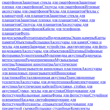
смартфонов
Защитные стекла для смартфонов
Защитные
пленки для смартфонов
Стилусы для смартфонов
Игровые
аксессуары для смартфонов
Чехлы для планшетов
Чехлы с
клавиатурой для планшетов
Защитные стекла для
планшетов
Защитные пленки для планшетов
Сумки для
планшетов
Стилусы для планшетов
Аксессуары для
планшетов, смартфонов
Кабели для телефонов,
планшетов
Фото,
видеосъемка
Фотоаппараты
Видеокамеры
Экшн-камеры
Карты
памяти
Объективы
Вспышки
Аксессуары для камер
Сумки и
чехлы для камер
Зарядные устройства, аккумуляторы для фото,
видеокамер
Аксессуары для объективов
Штативы
Цифровые
фоторамки
Аудиотехника
Мультимедиа акустика
Радиочасы,
метеостанции
Радиоприемники
Музыкальные
центры
Домашние кинотеатры
Акустические
системы
Проигрыватели виниловых пластинок
Аксессуары
для виниловых проигрывателей
Виниловые
пластинки
Инсталляционная акустика
Трансляционные
усилители
Аксессуары для аудиотехники
Комплектующие для
акустики
Акустические кабели
Подставки, стойки для
акустики
Сумки, чехлы для акустики
Оборудование для
фотостудии
Кольцевые лампы
Фоны для фотостудии
Студийное
освещение
Насадки светоформирующие для
фотостудии
Фотозонты, отражатели
Оборудование для
предметной съемки
Вспышки студийные
Комплекты