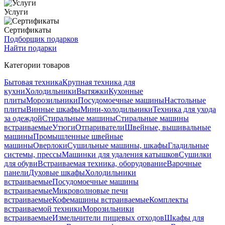
Услуги
Сертификаты
Подборщик подарков
Найти подарки
Категории товаров
Бытовая техника
Крупная техника для
кухни
Холодильники
Вытяжки
Кухонные
плиты
Морозильники
Посудомоечные машины
Настольные
плиты
Винные шкафы
Мини-холодильники
Техника для ухода
за одеждой
Стиральные машины
Стиральные машины
встраиваемые
Утюги
Отпариватели
Швейные, вышивальные
машины
Промышленные швейные
машины
Оверлоки
Сушильные машины, шкафы
Гладильные
системы, прессы
Машинки для удаления катышков
Сушилки
для обуви
Встраиваемая техника, оборудование
Варочные
панели
Духовые шкафы
Холодильники
встраиваемые
Посудомоечные машины
встраиваемые
Микроволновые печи
встраиваемые
Кофемашины встраиваемые
Комплекты
встраиваемой техники
Морозильники
встраиваемые
Измельчители пищевых отходов
Шкафы для