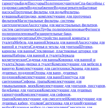
гарнитуры
Биде
Писсуары
Полотенцесушители
Спа-бассейны с
гидромассажем
Водоснабжение
Водонагреватели
Бытовые
насосы
Проточные фильтры для воды
Фильтры-
кувшины
Картриджи, комплектующие для проточных
фильтров
Магистральные фильтры, системы
сантехнические
Аксессуары для магистральных фильтров,
систем сантехнических
Трубы полипропиленовые
Фитинги
полипропиленовые
Расширительные баки,
гидроаккумуляторы
Обустройство ванной комнаты и
туалета
Мебель для ванной
Зеркала для ванной
Аксессуары для
ванной и туалета
Сиденья и чехлы для унитаза
Шторки,
карнизы для ванны
Стеклянные, пластиковые шторки для
ванны
Наборы для ванной и туалета
Зеркала
косметические
Сиденья для ванны
Коврики для ванной и
туалета
Экран-дверки в туалет
Комплектующие для мебели в
ванную
Комплектующие для сантехники
Экраны для ванн,
душевых поддонов
Опоры для ванн, душевых
поддонов
Комплектующие для ванн
Плинтусы для
сантехники
Сифоны, трапы
Комплектующие для
умывальников, моек
Комплектующие для унитазов, писсуаров,
биде
Бачки для унитазов
Комплектующие для душевых
гарнитуров
Комплектующие для сифонов,
трапов
Комплектующие для смесителей
Комплектующие для
душевых кабин, уголков
Сантехника для кухни
Кухонные
мойки
Кухонные мойки со смесителями
Смесители для