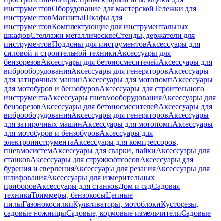
инструментов
Оборудование для мастерской
Тележки для
инструментов
Магниты
Шкафы для
инструментов
Комплектующие для инструментальных
шкафов
Стеллажи металлические
Стенды, держатели для
инструментов
Поддоны для инструментов
Аксессуары для
силовой и строительной техники
Аксессуары для
бензорезов
Аксессуары для бетоносмесителей
Аксессуары для
виброоборудования
Аксессуары для генераторов
Аксессуары
для затирочных машин
Аксессуары для мотопомп
Аксессуары
для мотобуров и бензобуров
Аксессуары для строительного
инструмента
Аксессуары пневмооборудования
Аксессуары для
бензорезов
Аксессуары для бетоносмесителей
Аксессуары для
виброоборудования
Аксессуары для генераторов
Аксессуары
для затирочных машин
Аксессуары для мотопомп
Аксессуары
для мотобуров и бензобуров
Аксессуары для
электроинструмента
Аксессуары для компрессоров,
пневмосистем
Аксессуары для сварки, пайки
Аксессуары для
станков
Аксессуары для стружкоотсосов
Аксессуары для
бурения и сверления
Аксессуары для резания
Аксессуары для
шлифования
Аксессуары для измерительных
приборов
Аксессуары для станков
Дом и сад
Садовая
техника
Триммеры, бензокосы
Цепные
пилы
Газонокосилки
Культиваторы, мотоблоки
Кусторезы,
садовые ножницы
Садовые, кормовые измельчители
Садовые