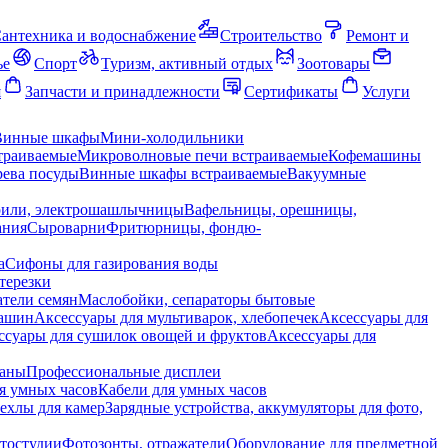
антехника и водоснабжение
Строительство
Ремонт и
ье
Спорт
Туризм, активный отдых
Зоотовары
я
Запчасти и принадлежности
Сертификаты
Услуги
Винные шкафы
Мини-холодильники
траиваемые
Микроволновые печи встраиваемые
Кофемашины
ева посуды
Винные шкафы встраиваемые
Вакуумные
рили, электрошашлычницы
Вафельницы, орешницы,
ания
Сыроварни
Фритюрницы, фондю-
а
Сифоны для газирования воды
терезки
тели семян
Маслобойки, сепараторы бытовые
машин
Аксессуары для мультиварок, хлебопечек
Аксессуары для
ссуары для сушилок овощей и фруктов
Аксессуары для
раны
Профессиональные дисплеи
я умных часов
Кабели для умных часов
ехлы для камер
Зарядные устройства, аккумуляторы для фото,
тостудии
Фотозонты, отражатели
Оборудование для предметной