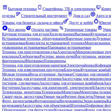
Бытовая техника
Смартфоны, ТВ и электроника
Комп
отделка
Строительный инструмент
Дом и сад
Авто и 
Товары для бизнеса, склада и офиса
Досуг и хобби
Ювели
Все акции
Оплата частями
Уцененные товары
Умны
Крупная техника для кухни
Холодильники
Вытяжки
Кухонные 
Встраиваемая техника, оборудование
Варочные панели
Духовые
встраиваемые
Комплекты встраиваемой техники
Морозильники 
упаковщики встраиваемые
Пароварки встраиваемые
Техника для приготовления еды
Аэрогрили
Микроволновые пе
кексницы
Хлебопечки
Ростеры, мини-печи
Йогуртницы, морож
фритюрницы
Яйцеварки
Попкорницы
Техника для приготовления напитков
Электрочайники
Кофевар
Техника для измельчения продуктов
Блендеры
Кухонные комбай
Мелкая техника
Весы кухонные, бытовые
Сушилки для овощей 
Аксессуары для кухонной техники
Аксессуары для микроволно
тостеров, сэндвичниц
Аксессуары для кухонных комбайнов
Акс
йогуртниц
Аксессуары для аэрогрилей, электрогрилей
Аксессуа
Телевизоры, мониторы
Телевизоры
Мониторы
Мониторы-телеви
Смарт-часы, аксессуары
Умные часы
Фитнес-браслеты
Умные ча
Фото, видеосъемка
Фотоаппараты
Видеокамеры
Экшн-камеры
Ка
видеокамер
Аксессуары для объективов
Штативы
Цифровые фот
Оборудование для фотостудии
Кольцевые лампы
Фоны для фото