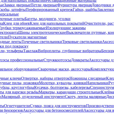
 для напольных покрытий
Реставрационные материалы
ые
Замки дверные
Петли дверные
Фурнитура дверная
Доводчики 
Скобы, штифты
Перфорированный крепеж
Гайки, шайбы
Заклепки
ерсальные
лочные плиты
Багеты, молдинги, уголки
на
Клеи для обоев
Клеи для напольных покрытий
Очистители, рас
Трубки термоусаживаемые
Изолирующие зажимы
лектрощита
Шины электротехнические
Выключатели путевые, ко
атели
Пускатели магнитные
одные ленты
Точечные светильники
Трековые светильники
Аксесс
и под покраску
ли, тельферы
Такелаж
Виброплиты, глубинные вибраторы
Бензор
сосы профессиональные
Стружкоотсосы
Домкраты
Аксессуары д
аяльное оборудование
Сварочные маски, аксессуары
Комплектующ
ечные ключи
Отвертки, наборы отверток
Ножницы слесарные
Кле
учные пилы, ножовки
Молотки, кувалды, киянки
Напильники
Ру
убцы, круглогубцы
Кусачки, болторезы, кабелерезы
Специнструм
ы для нарезки резьбы
Маркеры, карандаши строительные
Клейма
и
Малярный, отделочный инструмент
Скотч, ленты малярные
Дисп
иты
Огнетушители
Сумки, пояса для инструментов
Производствен
я бензорезов
Аксессуары для бетоносмесителей
Аксессуары для 