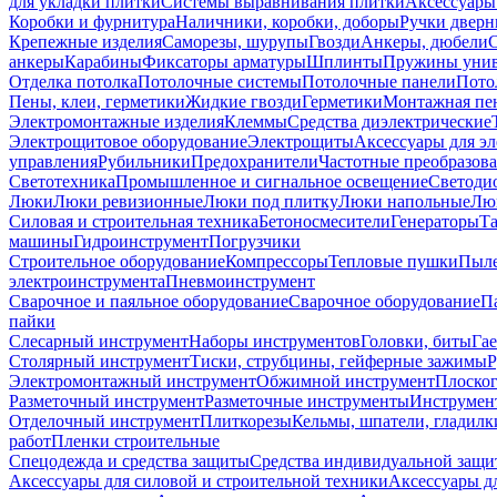
для укладки плитки
Системы выравнивания плитки
Аксессуары
Коробки и фурнитура
Наличники, коробки, доборы
Ручки дверн
Крепежные изделия
Саморезы, шурупы
Гвозди
Анкеры, дюбели
анкеры
Карабины
Фиксаторы арматуры
Шплинты
Пружины унив
Отделка потолка
Потолочные системы
Потолочные панели
Пото
Пены, клеи, герметики
Жидкие гвозди
Герметики
Монтажная пе
Электромонтажные изделия
Клеммы
Средства диэлектрические
Электрощитовое оборудование
Электрощиты
Аксессуары для э
управления
Рубильники
Предохранители
Частотные преобразов
Светотехника
Промышленное и сигнальное освещение
Светоди
Люки
Люки ревизионные
Люки под плитку
Люки напольные
Люк
Силовая и строительная техника
Бетоносмесители
Генераторы
Та
машины
Гидроинструмент
Погрузчики
Строительное оборудование
Компрессоры
Тепловые пушки
Пыле
электроинструмента
Пневмоинструмент
Сварочное и паяльное оборудование
Сварочное оборудование
П
пайки
Слесарный инструмент
Наборы инструментов
Головки, биты
Га
Столярный инструмент
Тиски, струбцины, гейферные зажимы
Р
Электромонтажный инструмент
Обжимной инструмент
Плоског
Разметочный инструмент
Разметочные инструменты
Инструмент
Отделочный инструмент
Плиткорезы
Кельмы, шпатели, гладилк
работ
Пленки строительные
Спецодежда и средства защиты
Средства индивидуальной защ
Аксессуары для силовой и строительной техники
Аксессуары дл