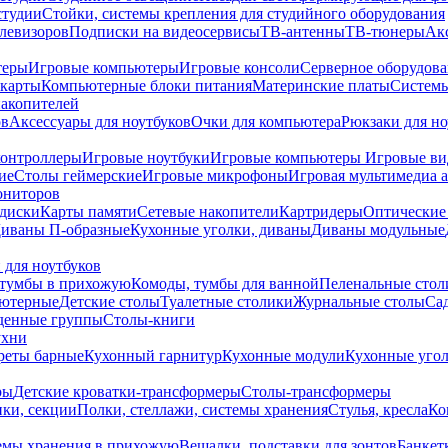
студии
Стойки, системы крепления для студийного оборудования
елевизоров
Подписки на видеосервисы
ТВ-антенны
ТВ-тюнеры
Ак
теры
Игровые компьютеры
Игровые консоли
Серверное оборудов
карты
Компьютерные блоки питания
Материнские платы
Системы
накопителей
ов
Аксессуары для ноутбуков
Очки для компьютера
Рюкзаки для но
контроллеры
Игровые ноутбуки
Игровые компьютеры
Игровые ви
ие
Столы геймерские
Игровые микрофоны
Игровая мультимедиа 
ониторов
диски
Карты памяти
Сетевые накопители
Картридеры
Оптические
иваны П-образные
Кухонные уголки, диваны
Диваны модульные
 для ноутбуков
тумбы в прихожую
Комоды, тумбы для ванной
Пеленальные стол
ьютерные
Детские столы
Туалетные столики
Журнальные столы
Са
денные группы
Столы-книги
ухни
уреты барные
Кухонный гарнитур
Кухонные модули
Кухонные угол
ры
Детские кроватки-трансформеры
Столы-трансформеры
ки, секции
Полки, стеллажи, системы хранения
Стулья, кресла
Ко
емы хранения в прихожую
Вешалки, подставки для зонтов
Банкет