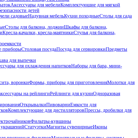
ваток
Аксессуары для мебели
Комплектующие для мягкой
безопасности детей
чели садовые
Надувная мебель
Кухни походные
Столы для сада
вые
Столы для балкона, лоджии
Шкафы для балкона,
ии
Кресла-качалки, кресла-маятники
Стулья для балкона,
роемкости
е приборы
Столовая посуда
Посуда для сервировки
Предметы
укава для выпечки
ссуары для охлаждения напитков
Наборы для бара, мини-
сита, воронки
Формы, приборы для приготовления
Молотки для
аксессуары на рейлинги
Рейлинги для кухни
Одноразовая
вирования
Открывалки
Пивоварни
Емкости для
тков
Комплектующие для дистилляторов
Прессы, дробилки для
лектрочайников
Фильтры-кувшины
я украшений
Статуэтки
Магниты сувенирные
Иконы
ля проточных фильтров
Магистральные фильтры, системы