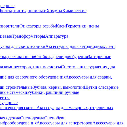
дверные
Болты, винты, шпильки
Хомуты
Химические
творители
Фиксаторы резьбы
Клеи
Герметики, пены
нцевые
Трансформаторы
Аппаратура
уары для светотехники
Аксессуары для светодиодных лент
езы, резчики швов
Стойки, дрели для бурения
Затирочные
ля компрессоров, пневмосистем
Системы пылеудаления для
ие для сварочного оборудования
Аксессуары для сварки,
щи строительные
Зубила, керны, выколотки
Щетки слесарные
чные стамески
Рубанки, рашпили ручные
енты
 ударные
енсеры для скотча
Аксессуары для малярных, отделочных
ная одежда
Спецодежда
Спецобувь
виброоборудования
Аксессуары для генераторов
Аксессуары для