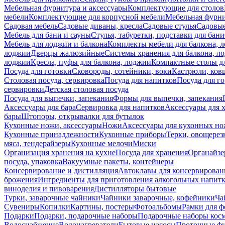
Мебельная фурнитура и аксессуары
Комплектующие для столов
мебели
Комплектующие для корпусной мебели
Мебельная фурн
Садовая мебель
Садовые диваны, кресла
Садовые стулья
Садовые
Мебель для бани и сауны
Стулья, табуретки, подставки для бани
Мебель для лоджии и балкона
Комплекты мебели для балкона, 
лоджии
Дверцы жалюзийные
Системы хранения для балкона, л
лоджии
Кресла, пуфы для балкона, лоджии
Компактные столы дл
Посуда для готовки
Сковороды, сотейники, воки
Кастрюли, ков
Столовая посуда, сервировка
Посуда для напитков
Посуда для г
сервировки
Детская столовая посуда
Посуда для выпечки, запекания
Формы для выпечки, запекания
Аксессуары для бара
Сервировка для напитков
Аксессуары для 
бары
Штопоры, открывалки для бутылок
Кухонные ножи, аксессуары
Ножи
Аксессуары для кухонных н
Кухонные принадлежности
Кухонные приборы
Терки, овощерез
мяса, тендерайзеры
Кухонные мелочи
Миски
Организация хранения на кухне
Посуда для хранения
Органайзе
посуда, упаковка
Вакуумные пакеты, контейнеры
Консервирование и дистилляция
Автоклавы для консервирован
брожения
Ингредиенты для приготовления алкогольных напит
виноделия и пивоварения
Дистилляторы бытовые
Турки, заварочные чайники
Чайники заварочные, кофейники
Ча
Сувениры
Копилки
Картины, постеры
Фотоальбомы
Рамки для ф
Подарки
Подарки, подарочные наборы
Подарочные наборы косм
Водоснабжение
Водонагреватели
Бытовые насосы
Проточные фи