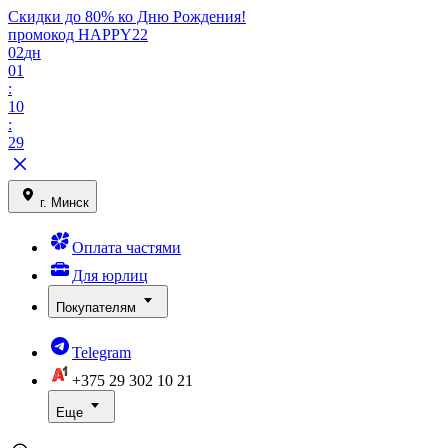
Скидки до 80% ко Дню Рождения!
промокод HAPPY22
02
дн
01
:
10
:
29
г. Минск
Оплата частями
Для юрлиц
Покупателям
Telegram
+375 29
302 10 21
Еще