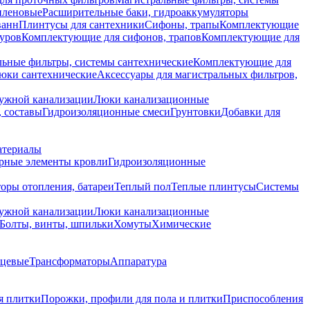
иленовые
Расширительные баки, гидроаккумуляторы
ванн
Плинтусы для сантехники
Сифоны, трапы
Комплектующие
уров
Комплектующие для сифонов, трапов
Комплектующие для
ьные фильтры, системы сантехнические
Комплектующие для
юки сантехнические
Аксессуары для магистральных фильтров,
ружной канализации
Люки канализационные
 составы
Гидроизоляционные смеси
Грунтовки
Добавки для
атериалы
рные элементы кровли
Гидроизоляционные
оры отопления, батареи
Теплый пол
Теплые плинтусы
Системы
ружной канализации
Люки канализационные
Болты, винты, шпильки
Хомуты
Химические
нцевые
Трансформаторы
Аппаратура
я плитки
Порожки, профили для пола и плитки
Приспособления