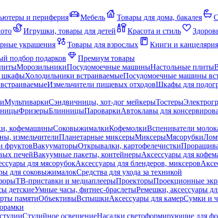
ьютеры и периферия
Мебель
Товары для дома, бакалея
С
мото
Игрушки, товары для детей
Красота и стиль
Здоров
рные украшения
Товары для взрослых
Книги и канцеляри
й подбор подарков
Премиум товары
плиты
Морозильники
Посудомоечные машины
Настольные плиты
 шкафы
Холодильники встраиваемые
Посудомоечные машины вс
встраиваемые
Измельчители пищевых отходов
Шкафы для подогр
чи
Мультиварки
Сэндвичницы, хот-дог мейкеры
Тостеры
Электрог
еницы
Фризеры
Блинницы
Пароварки
Автоклавы для консервиров
ки, кофемашины
Соковыжималки
Кофемолки
Вспениватели молок
ны, измельчители
Планетарные миксеры
Миксеры
Мясорубки
Лом
и фруктов
Вакууматоры
Открывалки, картофелечистки
Проращива
вых печей
Вакуумные пакеты, контейнеры
Аксессуары для кофе
ессуары для мясорубок
Аксессуары для блендеров, миксеров
Аксе
ры для соковыжималок
Средства для ухода за техникой
зоры
ТВ-приставки и медиаплееры
Проекторы
Проекционные эк
сы детские
Умные часы, фитнес-браслеты
Ремешки, аксессуары дл
рты памяти
Объективы
Вспышки
Аксессуары для камер
Сумки и ч
орамки
студии
Студийное освещение
Насадки светоформирующие для фо