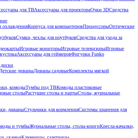
сессуары для ТВ
Аксессуары для проектора
Очки 3D
Средства
ание
 охлаждения
Корпуса для компьютеров
Процессоры
Оптические
утбуков
Сумки, чехлы для ноутбуков
Средства для ухода за
деокарты
Игровые мониторы
Игровые телевизоры
Игровые
акустика
Аксессуары для геймеров
Фигурки Funko
 диски
Детские диваны
Диваны садовые
Комплекты мягкой
ики, комоды
Тумбы под ТВ
Комоды пластиковые
довые столы
Растущие столы и парты
Столы, журнальные
ки, диваны
Стульчики для кормления
Системы хранения для
моды и тумбы
Журнальные столы, столы-книги
Кресла-качалки,
ки, скамьи
Ключницы, газетницы