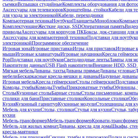
съемки
Вспышки студийные
Комплекты оборудования для фото
Аксессуары для телевизоров
Кронштейны, стойки
Кабели для т
для ухода за электроникой
Кабели, переходники
Компьютерная техника
Ноутбуки
Планшеты
Моноблоки
Компью
Комплектующие
Жесткие диски, SSD
Оперативная память
Видео
приводы
Аксессуары для корпусов ПК
Боксы, док-станции для 
Аксессуары для компьютерной техники
Подставки для ноутбук
электроникой
Программное обеспечение
Игровая зона
Игровые приставки
Игры для приставок
Игровые 
мыши
Игровые клавиатуры
Игровые наушники
Кресла геймерск
Pop
Подставки для ноутбуков
Светодиодные ленты
Лампы для м
Накопители данных
USB Flash накопители
Внешние HDD, SSD 
Мягкая мебель
Диваны, тахты
Диваны прямые
Диваны угловые
Д
мебели
Бескаркасные кресла-мешки и диваны
Надувные диваны
Игровая мебель
Кресла геймерские
Столы геймерские
Подставки
Комоды, тумбы
Комоды
Тумбы
Прикроватные тумбы
Обувницы, 
Столы
Кухонные столы
Барные столы
Столы письменные, комп
столики для бани
Приставные столики
Консольные столики
Обе
Кухня
Кухонный гарнитур
Кухонные модули
Столешницы для к
Мебель для кухни
Столы, столики
Стулья для кухни
Стулья, таб
кухни
Мебель-трансформер
Мебель-трансформер
Кровати-трансформе
Мебель для жилых комнат
Диваны, кресла для дома
Шкафы, стен
кресла-маятники
Мебель для прихожей
Секции, тумбы в прихожую
Полки и сист