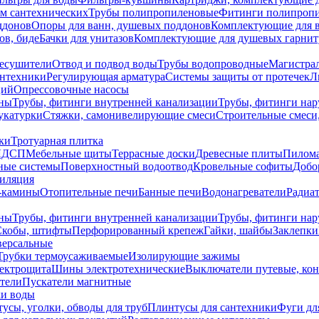
ем сантехнических
Трубы полипропиленовые
Фитинги полипроп
ддонов
Опоры для ванн, душевых поддонов
Комплектующие для 
ов, биде
Бачки для унитазов
Комплектующие для душевых гарнит
есушители
Отвод и подвод воды
Трубы водопроводные
Магистрал
антехники
Регулирующая арматура
Системы защиты от протечек
Л
ций
Опрессовочные насосы
ны
Трубы, фитинги внутренней канализации
Трубы, фитинги на
катурки
Стяжки, самонивелирующие смеси
Строительные смеси,
ки
Тротуарная плитка
ЛДСП
Мебельные щиты
Террасные доски
Древесные плиты
Пилом
ные системы
Поверхностный водоотвод
Кровельные софиты
Добо
тиляция
-камины
Отопительные печи
Банные печи
Водонагреватели
Радиат
ны
Трубы, фитинги внутренней канализации
Трубы, фитинги на
Скобы, штифты
Перфорированный крепеж
Гайки, шайбы
Заклепки
ерсальные
Трубки термоусаживаемые
Изолирующие зажимы
лектрощита
Шины электротехнические
Выключатели путевые, ко
атели
Пускатели магнитные
ки воды
усы, уголки, обводы для труб
Плинтусы для сантехники
Фуги дл