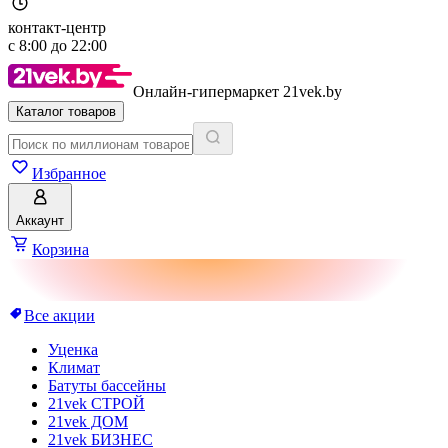
контакт-центр
с
8:00
до
22:00
Онлайн-гипермаркет 21vek.by
Каталог товаров
Избранное
Аккаунт
Корзина
Все акции
Уценка
Климат
Батуты бассейны
21vek СТРОЙ
21vek ДОМ
21vek БИЗНЕС