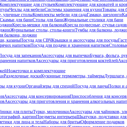
Комплектующие для стульев
Комплектующие для кроватей и кро
итура
Чехлы для мебели
Системы хранения для кухни
Товары для 
, уличные столы
Комплекты мебели для сада
Гамаки, шезлонги
Ка
Скамьи для бани
Столы для бани
Журнальные столики для бани
лоджии
Кресла-мешки для балкона
Кресла подвесные, стулья садо
оджии
Журнальные столы, столы-книги
Тумбы для балкона, лодж
я балкона, лоджии
ши, казаны
Посуда для СВЧ
Крышки и аксессуары для посуды
Гаст
орячих напитков
Посуда для подачи и хранения напитков
Столовы
Посуда для запекания
Аксессуары для выпечки
Бумага, фольга, р
хранения напитков
Аксессуары для приготовления коктейлей
Аксе
ожей
Ножеточки и комплектующие
ки
Разделочные доски
Кухонные термометры, таймеры
Дуршлаги, 
ры для кухни
Органайзеры для специй
Посуда для ланча
Полки и 
ия
Аксессуары для консервирования
Приспособления для консер
ков
Аксессуары для приготовления и хранения алкогольных напи
йники для плиты
Турки, молочники
Аксессуары для чайников, э
отографий, картин
Предметы интерьера
Шкатулки, подставки дл
етики для лица и тела
Наборы для бритья
Оформление подарков
льтры для воды
Фильтры-кувшины
Картриджи, комплектующие д