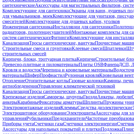
сантехнические
Аксессуары для магистральных фильтров, сист
Комплектующие для сантехники
Экраны для ванн, душевых по
для умывальников, моек
Комплектующие для унитазов, писсуар
смесителей
Комплектующие для душевых кабин, уголков
Инженерная сантехника
Инсталляции для сантехники
Полотенц
радиаторов, полотенцесушителей
Монтажные комплекты для с
систем сантехнических
Фитинги
Комплектующие для инсталля
Канализация
Тросы сантехнические, вантузы
Прочистные маши
Строительные смеси и грунтовки
Клеевые смеси
Шпатлевки
Шту
строительных смесей
Кирпичи, блоки, тротуарная плитка
Кирпичи
Строительные бло
Древесно-плитные и пиломатериалы
Плиты OSB
Фанера
ДСП, 
Кровля и водосток
Черепица и кровельные материалы
Водосточ
материалы
Шифер
Профнастил
Рулонная кровля
Кровельная вен
Отопление
Отопительные котлы
Газовые колонки
Камины, печи
антиобледенения
Управление климатической техникой
Канализация
Тросы сантехнические, вантузы
Прочистные маши
Крепежные изделия
Саморезы, шурупы
Гвозди
Анкеры, дюбели
анкеры
Карабины
Фиксаторы арматуры
Шплинты
Пружины унив
Электромонтажные изделия
Клеммы
Средства диэлектрические
Электрощитовое оборудование
Электрощиты
Аксессуары для э
управления
Рубильники
Предохранители
Частотные преобразов
Приборы учета
Счетчики газа
Счетчики электроэнергии
Счетчи
Аксессуары для напольных покрытий и плитки
Подложка
Плинт